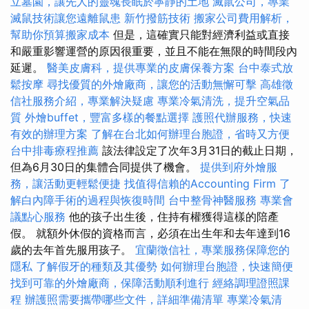
立墓園，讓先人的靈魂長眠於寧靜的土地
滅鼠公司，專業
滅鼠技術讓您遠離鼠患
新竹撥筋技術
搬家公司費用解析，
幫助你預算搬家成本
但是，這確實只能對經濟利益或直接
和嚴重影響運營的原因很重要，並且不能在無限的時間段內
延遲。
醫美皮膚科，提供專業的皮膚保養方案
台中泰式放
鬆按摩
尋找優質的外燴廠商，讓您的活動無懈可擊
高雄徵
信社服務介紹，專業解決疑慮
專業冷氣清洗，提升空氣品
質
外燴buffet，豐富多樣的餐點選擇
護照代辦服務，快速
有效的辦理方案
了解在台北如何辦理台胞證，省時又方便
台中排毒療程推薦
該法律設定了次年3月31日的截止日期，
但為6月30日的集體合同提供了機會。
提供到府外燴服
務，讓活動更輕鬆便捷
找值得信賴的Accounting Firm
了
解白內障手術的過程與恢復時間
台中整骨神醫服務
專業會
議點心服務
他的孩子出生後，住持有權獲得這樣的陪產
假。 就額外休假的資格而言，必須在出生年和去年達到16
歲的去年首先服用孩子。
宜蘭徵信社，專業服務保障您的
隱私
了解假牙的種類及其優勢
如何辦理台胞證，快速簡便
找到可靠的外燴廠商，保障活動順利進行
經絡調理證照課
程
辦護照需要攜帶哪些文件，詳細準備清單
專業冷氣清