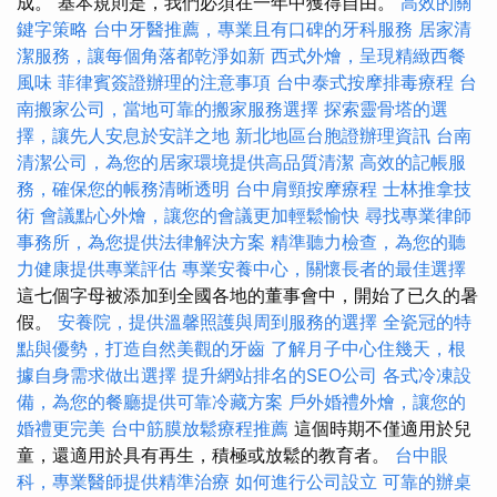
成。 基本規則是，我們必須在一年中獲得自由。
高效的關
鍵字策略
台中牙醫推薦，專業且有口碑的牙科服務
居家清
潔服務，讓每個角落都乾淨如新
西式外燴，呈現精緻西餐
風味
菲律賓簽證辦理的注意事項
台中泰式按摩排毒療程
台
南搬家公司，當地可靠的搬家服務選擇
探索靈骨塔的選
擇，讓先人安息於安詳之地
新北地區台胞證辦理資訊
台南
清潔公司，為您的居家環境提供高品質清潔
高效的記帳服
務，確保您的帳務清晰透明
台中肩頸按摩療程
士林推拿技
術
會議點心外燴，讓您的會議更加輕鬆愉快
尋找專業律師
事務所，為您提供法律解決方案
精準聽力檢查，為您的聽
力健康提供專業評估
專業安養中心，關懷長者的最佳選擇
這七個字母被添加到全國各地的董事會中，開始了已久的暑
假。
安養院，提供溫馨照護與周到服務的選擇
全瓷冠的特
點與優勢，打造自然美觀的牙齒
了解月子中心住幾天，根
據自身需求做出選擇
提升網站排名的SEO公司
各式冷凍設
備，為您的餐廳提供可靠冷藏方案
戶外婚禮外燴，讓您的
婚禮更完美
台中筋膜放鬆療程推薦
這個時期不僅適用於兒
童，還適用於具有再生，積極或放鬆的教育者。
台中眼
科，專業醫師提供精準治療
如何進行公司設立
可靠的辦桌