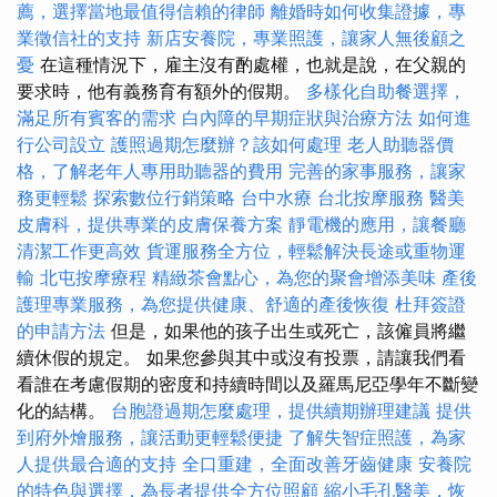
薦，選擇當地最值得信賴的律師
離婚時如何收集證據，專
業徵信社的支持
新店安養院，專業照護，讓家人無後顧之
憂
在這種情況下，雇主沒有酌處權，也就是說，在父親的
要求時，他有義務育有額外的假期。
多樣化自助餐選擇，
滿足所有賓客的需求
白內障的早期症狀與治療方法
如何進
行公司設立
護照過期怎麼辦？該如何處理
老人助聽器價
格，了解老年人專用助聽器的費用
完善的家事服務，讓家
務更輕鬆
探索數位行銷策略
台中水療
台北按摩服務
醫美
皮膚科，提供專業的皮膚保養方案
靜電機的應用，讓餐廳
清潔工作更高效
貨運服務全方位，輕鬆解決長途或重物運
輸
北屯按摩療程
精緻茶會點心，為您的聚會增添美味
產後
護理專業服務，為您提供健康、舒適的產後恢復
杜拜簽證
的申請方法
但是，如果他的孩子出生或死亡，該僱員將繼
續休假的規定。 如果您參與其中或沒有投票，請讓我們看
看誰在考慮假期的密度和持續時間以及羅馬尼亞學年不斷變
化的結構。
台胞證過期怎麼處理，提供續期辦理建議
提供
到府外燴服務，讓活動更輕鬆便捷
了解失智症照護，為家
人提供最合適的支持
全口重建，全面改善牙齒健康
安養院
的特色與選擇，為長者提供全方位照顧
縮小毛孔醫美，恢