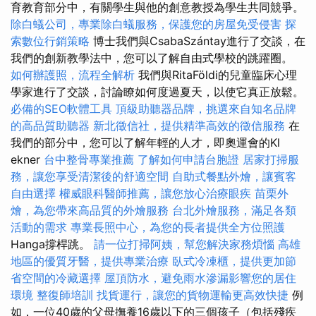
育教育部分中，有關學生與他的創意教授為學生共同競爭。
除白蟻公司，專業除白蟻服務，保護您的房屋免受侵害
探
索數位行銷策略
博士我們與CsabaSzántay進行了交談，在
我們的創新教學法中，您可以了解自由式學校的跳躍圈。
如何辦護照，流程全解析
我們與RitaFöldi的兒童臨床心理
學家進行了交談，討論瞭如何度過夏天，以使它真正放鬆。
必備的SEO軟體工具
頂級助聽器品牌，挑選來自知名品牌
的高品質助聽器
新北徵信社，提供精準高效的徵信服務
在
我們的部分中，您可以了解年輕的人才，即奧運會的Kl​​
ekner
台中整骨專業推薦
了解如何申請台胞證
居家打掃服
務，讓您享受清潔後的舒適空間
自助式餐點外燴，讓賓客
自由選擇
權威眼科醫師推薦，讓您放心治療眼疾
苗栗外
燴，為您帶來高品質的外燴服務
台北外燴服務，滿足各類
活動的需求
專業長照中心，為您的長者提供全方位照護
Hanga撐桿跳。
請一位打掃阿姨，幫您解決家務煩惱
高雄
地區的優質牙醫，提供專業治療
臥式冷凍櫃，提供更加節
省空間的冷藏選擇
屋頂防水，避免雨水滲漏影響您的居住
環境
整復師培訓
找貨運行，讓您的貨物運輸更高效快捷
例
如，一位40歲的父母撫養16歲以下的三個孩子（包括殘疾