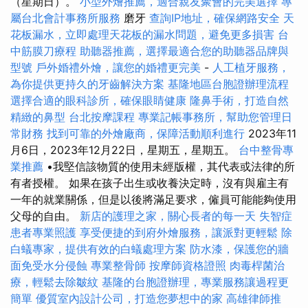
（星期日）。
小型外燴推薦，適合親友聚會的完美選擇
專
屬台北會計事務所服務
磨牙
查詢IP地址，確保網路安全
天
花板漏水，立即處理天花板的漏水問題，避免更多損害
台
中筋膜刀療程
助聽器推薦，選擇最適合您的助聽器品牌與
型號
戶外婚禮外燴，讓您的婚禮更完美
-
人工植牙服務，
為你提供更持久的牙齒解決方案
基隆地區台胞證辦理流程
選擇合適的眼科診所，確保眼睛健康
隆鼻手術，打造自然
精緻的鼻型
台北按摩課程
專業記帳事務所，幫助您管理日
常財務
找到可靠的外燴廠商，保障活動順利進行
2023年11
月6日，2023年12月22日，星期五，星期五。
台中整骨專
業推薦
•我堅信該物質的使用未經版權，其代表或法律的所
有者授權。 如果在孩子出生或收養決定時，沒有與雇主有
一年的就業關係，但是以後將滿足要求，僱員可能能夠使用
父母的自由。
新店的護理之家，關心長者的每一天
失智症
患者專業照護
享受便捷的到府外燴服務，讓派對更輕鬆
除
白蟻專家，提供有效的白蟻處理方案
防水漆，保護您的牆
面免受水分侵蝕
專業整骨師
按摩師資格證照
肉毒桿菌治
療，輕鬆去除皺紋
基隆的台胞證辦理，專業服務讓過程更
簡單
優質室內設計公司，打造您夢想中的家
高雄律師推