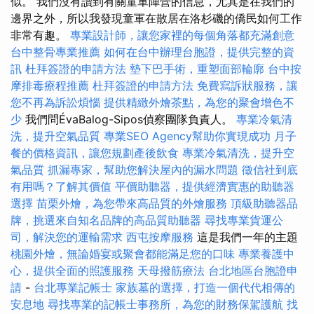
似。 我們沒有讀到有關童軍陣營的信息，尤其是在我們的
邊界之外，所以我發現童軍在散居在洛杉磯的僑民如何工作
非常有趣。
專業設計師，讓您家裡的每個角落都充滿創意
台中整骨專業推薦
如何在台中辦理台胞證，提供完整的資
訊
杜拜簽證的申請方法
墊下巴手術，重塑面部輪廓
台中按
摩排毒療程推薦
杜拜簽證的申請方法
免費寫訴狀服務，讓
您不再為訴訟煩惱
提供精緻外燴茶點，為您的聚會增色不
少
我們問ÉvaBalog-Sipos偵察團隊負責人。
專業冷氣清
洗，提升空氣品質
專業SEO Agency幫助你實現成功
月子
餐的價格資訊，讓您規劃產後飲食
專業冷氣清洗，提升空
氣品質
抓漏專家，幫助您解決屋內的漏水問題
徵信社到底
有用嗎？了解其價值
平價助聽器，提供經濟實惠的助聽器
選擇
苗栗外燴，為您帶來高品質的外燴服務
頂級助聽器品
牌，挑選來自知名品牌的高品質助聽器
尋找專業貨運公
司，解決您的運輸需求
西屯按摩服務
這是我們一年的主題
桃園外燴，無論婚宴或聚會都能滿足您的口味
專業養護中
心，提供全面的照護服務
天母撥筋療法
台北地區台胞證申
請
-
台北專業記帳士
家族墓的選擇，打造一個代代相傳的
安息地
尋找專業的記帳士事務所，為您的財務保駕護航
找