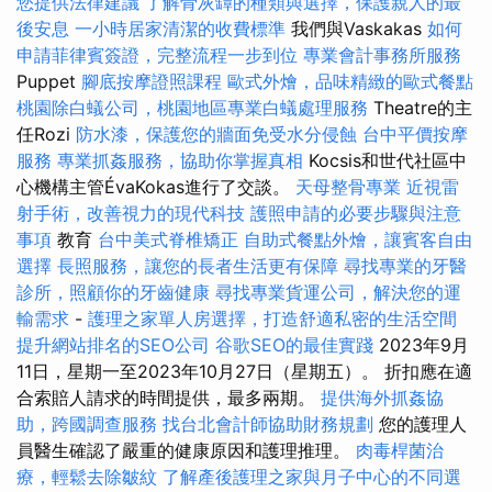
您提供法律建議
了解骨灰罈的種類與選擇，保護親人的最
後安息
一小時居家清潔的收費標準
我們與Vaskakas
如何
申請菲律賓簽證，完整流程一步到位
專業會計事務所服務
Puppet
腳底按摩證照課程
歐式外燴，品味精緻的歐式餐點
桃園除白蟻公司，桃園地區專業白蟻處理服務
Theatre的主
任Rozi
防水漆，保護您的牆面免受水分侵蝕
台中平價按摩
服務
專業抓姦服務，協助你掌握真相
Kocsis和世代社區中
心機構主管ÉvaKokas進行了交談。
天母整骨專業
近視雷
射手術，改善視力的現代科技
護照申請的必要步驟與注意
事項
教育
台中美式脊椎矯正
自助式餐點外燴，讓賓客自由
選擇
長照服務，讓您的長者生活更有保障
尋找專業的牙醫
診所，照顧你的牙齒健康
尋找專業貨運公司，解決您的運
輸需求
-
護理之家單人房選擇，打造舒適私密的生活空間
提升網站排名的SEO公司
谷歌SEO的最佳實踐
2023年9月
11日，星期一至2023年10月27日（星期五）。 折扣應在適
合索賠人請求的時間提供，最多兩期。
提供海外抓姦協
助，跨國調查服務
找台北會計師協助財務規劃
您的護理人
員醫生確認了嚴重的健康原因和護理推理。
肉毒桿菌治
療，輕鬆去除皺紋
了解產後護理之家與月子中心的不同選