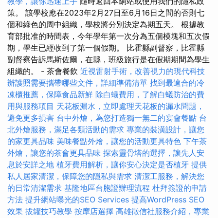
教學，讓你迅速上手
隨時返回本網站或使用我們的隱私政
策。 該學校應在2023年2月27日至6月16日之間的否則七
個和綠色的周中組織，學校將分別決定為期五天。 根據教
育部批准的時間表，今年學年第一次分為五個模塊和五次假
期，學生已經收到了第一個假期。 比霍縣副督察，比霍縣
副督察告訴馬斯佐爾，在縣，班級旅行是在假期期間為學生
組織的。 - 茶會餐飲
近視雷射手術，改善視力的現代科技
辦護照需要攜帶哪些文件，詳細準備清單
找到最適合的冷
凍櫃推薦，保障食品新鮮
除白蟻費用，了解白蟻防治的費
用與服務項目
天花板漏水，立即處理天花板的漏水問題，
避免更多損害
台中外燴，為您打造獨一無二的宴會餐點
台
北外燴服務，滿足各類活動的需求
專業的裝潢設計，讓您
的家更具品味
美味餐點外燴，讓您的活動更具特色
下午茶
外燴，讓您的茶會更具品味
探索靈骨塔的選擇，讓先人安
息於安詳之地
植牙費用解析，讓你安心決定是否植牙
提供
私人居家清潔，保障您的隱私與需求
清潔工服務，解決您
的日常清潔需求
基隆地區台胞證辦理流程
杜拜簽證的申請
方法
提升網站曝光的SEO Services
提高WordPress SEO
效果
拔罐技巧教學
按摩店選擇
高雄徵信社服務介紹，專業