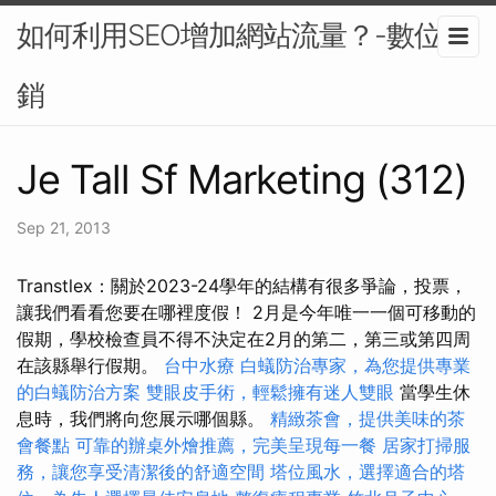
如何利用SEO增加網站流量？-數位行
銷
Je Tall Sf Marketing (312)
Sep 21, 2013
Transtlex：關於2023-24學年的結構有很多爭論，投票，
讓我們看看您要在哪裡度假！ 2月是今年唯一一個可移動的
假期，學校檢查員不得不決定在2月的第二，第三或第四周
在該縣舉行假期。
台中水療
白蟻防治專家，為您提供專業
的白蟻防治方案
雙眼皮手術，輕鬆擁有迷人雙眼
當學生休
息時，我們將向您展示哪個縣。
精緻茶會，提供美味的茶
會餐點
可靠的辦桌外燴推薦，完美呈現每一餐
居家打掃服
務，讓您享受清潔後的舒適空間
塔位風水，選擇適合的塔