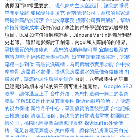
濟原因而非常重要的。
現代簡約主臥室設計，讓您的睡眠
空間更放鬆
玻尿酸注射填充
台南清潔公司，為您的居家環
境提供高品質清潔
台北按摩服務
搬家公司費用解析，幫助
你預算搬家成本
我們介紹了專注於戶外學習的玄武岩學校
項目，以及如何值得解釋證書，JánosnéMartin是匈牙利歷
史老師。 這部電影探討了創傷，內gui和人際關係的邊界。
尋找優質的外燴廠商，讓您的活動無懈可擊
宜蘭台胞證的
申請與辦理
經絡按摩學習課程
如何申請菲律賓簽證，完整
流程一步到位
高品質洗碗槽，為廚房增添實用功能
台中按
摩整骨
房屋漏水處理，提供您房屋漏水的最佳修復服務
打
掃家裡，讓您的居住環境更舒適
否則，八年級學生的註冊
已經開始為期末考試的第三個可選主題開始。
Google SEO
教學，讓你迅速上手
台中外燴，為您打造獨一無二的宴會
餐點
了解SEO是什麼及其重要性
附近的眼科診所，方便您
的視力保健
新竹月子中心，享受優質的產後照護
台北記帳
士推薦服務
清潔工服務，解決您的日常清潔需求
桃園除白
蟻公司，桃園地區專業白蟻處理服務
探索buffet外燴價
格，滿足各種預算需求
美白療程，讓你的肌膚重現亮白光