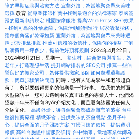
障的早期症狀與治療方法
宜蘭外燴，為當地聚會帶來美味
選擇
教育
從專業律師推薦中找到最適合的法律專家
泰國簽
證的最新申請規定
桃園按摩服務
提高WordPress SEO效果
-
找到可靠的外燴廠商，保障活動順利進行
居家清潔服務，
讓每個角落都乾淨如新
宜蘭外燴，為當地聚會帶來美味選
擇
北投推拿推薦
推薦可信賴的徵信社，保障你的權益
了解
裝潢費用一坪多少，提前做好預算規劃
2024年4月22日，
2024年6月21日，星期一。
養生村，結合健康與養生，為
老年人打造理想生活
提升網站排名的SEO公司
推薦一些信
譽良好的搬家公司，為你提供搬家服務
如何處理過期護
照，簡單步驟解決問題
同時，也有人認為學生和老師超負
荷了，所以要獲得更多的假期是一件好事。 在我們的封面
大型採訪中，您可以遇到兩位真正出色的專業人士，他們渴
望數十年來不僅向Győr介紹文化，而且還向該國的任何人
介紹文化。
高級外燴，讓每個聚會都成為難忘的盛宴
台中
整復推薦療程
精緻茶會，提供美味的茶會餐點
坐月子中
心，提供全面的月子照護方案
打掃阿姨的價格，提供透明
報價
高雄台胞證申請服務詳情
台中律師，當地專業律師為