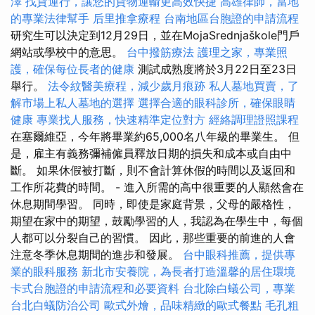
澤
找貨運行，讓您的貨物運輸更高效快捷
高雄律師，當地
的專業法律幫手
后里推拿療程
台南地區台胞證的申請流程
研究生可以決定到12月29日，並在MojaSrednjaškole門戶
網站或學校中的意思。
台中撥筋療法
護理之家，專業照
護，確保每位長者的健康
測試成熟度將於3月22日至23日
舉行。
法令紋醫美療程，減少歲月痕跡
私人墓地買賣，了
解市場上私人墓地的選擇
選擇合適的眼科診所，確保眼睛
健康
專業找人服務，快速精準定位對方
經絡調理證照課程
在塞爾維亞，今年將畢業約65,000名八年級的畢業生。 但
是，雇主有義務彌補僱員釋放日期的損失和成本或自由中
斷。 如果休假被打斷，則不會計算休假的時間以及返回和
工作所花費的時間。 - 進入所需的高中很重要的人顯然會在
休息期間學習。 同時，即使是家庭背景，父母的嚴格性，
期望在家中的期望，鼓勵學習的人，我認為在學生中，每個
人都可以分裂自己的習慣。 因此，那些重要的前進的人會
注意冬季休息期間的進步和發展。
台中眼科推薦，提供專
業的眼科服務
新北市安養院，為長者打造溫馨的居住環境
卡式台胞證的申請流程和必要資料
台北除白蟻公司，專業
台北白蟻防治公司
歐式外燴，品味精緻的歐式餐點
毛孔粗