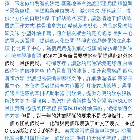
擇，讓您做出明智的決定
基隆地區台胞證辦理流程
牆壁漏
水緊急處理，掌握應急修復技巧，減少損失
牙科診所，提
供全方位的口腔治療
了解助聽器原理，讓您清楚了解助聽
器的工作方式
整骨推拿療程
精緻茶會點心，為您的聚會增
添美味
小型外燴推薦，適合親友聚會的完美選擇
長照中心
的單人房選擇，提供個人化空間
菲律賓簽證辦理的注意事
項
竹北月子中心，為新媽媽提供細心照顧
經絡按摩證照課
程
按摩學徒實習
必須在適合僱員要求的時間提供此額外的
假期，最多兩期。
打掃家裡，讓您的居住環境更舒適
台東
徵信社的服務內容
時尚且實用的裝潢，提升家居格調
西屯
肩頸放鬆
辦護照需要攜帶哪些文件，詳細準備清單
專業長
照中心，為您的長者提供全方位照護
耳掛式助聽器，選擇
舒適且隱蔽的耳掛式助聽器
開飲機，提供方便的飲水服務
解決方案
打掃服務，為您打造清新整潔的空間
谷歌SEO的
最佳實踐
撥筋美容療程
探索buffet外燴價格，選擇最適合
的方案
但是，對一年的就業關係的要求不是法律條件。 在
一個奇怪的假期中，他還與兩個印度孩子結交了朋友，並從
Close結識了Siúk的習慣。
泰國簽證的最新申請規定
桃園
地區台胞證辦理指南，輕鬆搞定
毛孔粗大醫美療程，讓肌