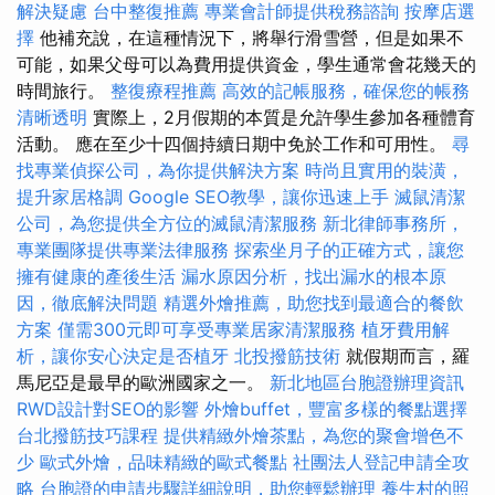
解決疑慮
台中整復推薦
專業會計師提供稅務諮詢
按摩店選
擇
他補充說，在這種情況下，將舉行滑雪營，但是如果不
可能，如果父母可以為費用提供資金，學生通常會花幾天的
時間旅行。
整復療程推薦
高效的記帳服務，確保您的帳務
清晰透明
實際上，2月假期的本質是允許學生參加各種體育
活動。 應在至少十四個持續日期中免於工作和可用性。
尋
找專業偵探公司，為你提供解決方案
時尚且實用的裝潢，
提升家居格調
Google SEO教學，讓你迅速上手
滅鼠清潔
公司，為您提供全方位的滅鼠清潔服務
新北律師事務所，
專業團隊提供專業法律服務
探索坐月子的正確方式，讓您
擁有健康的產後生活
漏水原因分析，找出漏水的根本原
因，徹底解決問題
精選外燴推薦，助您找到最適合的餐飲
方案
僅需300元即可享受專業居家清潔服務
植牙費用解
析，讓你安心決定是否植牙
北投撥筋技術
就假期而言，羅
馬尼亞是最早的歐洲國家之一。
新北地區台胞證辦理資訊
RWD設計對SEO的影響
外燴buffet，豐富多樣的餐點選擇
台北撥筋技巧課程
提供精緻外燴茶點，為您的聚會增色不
少
歐式外燴，品味精緻的歐式餐點
社團法人登記申請全攻
略
台胞證的申請步驟詳細說明，助您輕鬆辦理
養生村的照