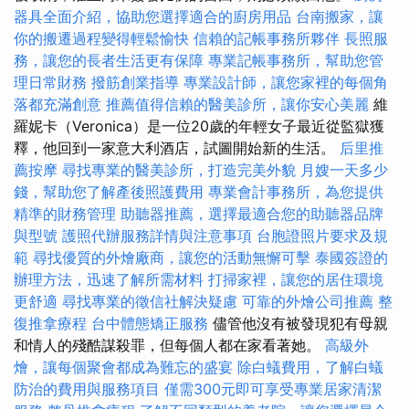
器具全面介紹，協助您選擇適合的廚房用品
台南搬家，讓
你的搬遷過程變得輕鬆愉快
信賴的記帳事務所夥伴
長照服
務，讓您的長者生活更有保障
專業記帳事務所，幫助您管
理日常財務
撥筋創業指導
專業設計師，讓您家裡的每個角
落都充滿創意
推薦值得信賴的醫美診所，讓你安心美麗
維
羅妮卡（Veronica）是一位20歲的年輕女子最近從監獄獲
釋，他回到一家意大利酒店，試圖開始新的生活。
后里推
薦按摩
尋找專業的醫美診所，打造完美外貌
月嫂一天多少
錢，幫助您了解產後照護費用
專業會計事務所，為您提供
精準的財務管理
助聽器推薦，選擇最適合您的助聽器品牌
與型號
護照代辦服務詳情與注意事項
台胞證照片要求及規
範
尋找優質的外燴廠商，讓您的活動無懈可擊
泰國簽證的
辦理方法，迅速了解所需材料
打掃家裡，讓您的居住環境
更舒適
尋找專業的徵信社解決疑慮
可靠的外燴公司推薦
整
復推拿療程
台中體態矯正服務
儘管他沒有被發現犯有母親
和情人的殘酷謀殺罪，但每個人都在家看著她。
高級外
燴，讓每個聚會都成為難忘的盛宴
除白蟻費用，了解白蟻
防治的費用與服務項目
僅需300元即可享受專業居家清潔