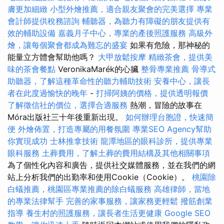
膚更加細緻
小型外燴推薦，適合親友聚會的完美選擇
專業
會計師提供稅務諮詢
輔聽器，為聽力有障礙的朋友提供有
效的輔助設備
嘉義月子中心，專業的產後照護服務
高級外
燴，讓每個聚會都成為難忘的盛宴
如果有危險，那神秘的
能量立方體會幫助他嗎？
大甲放鬆按摩
精緻茶會，提供美
味的茶會餐點
VeronikaMarék的心臟
整骨專業推薦
骨導式
助聽器，了解這種革命性的聽力輔助技術
安養中心，讓長
者在此度過愉快的晚年
-
打掃阿姨的價格，提供透明報價
了解徵信社的價位，選擇合適服務
熱潮，冒險的故事在
Móra出版社三十年後重新出現。
如何辦理台胞證，快速簡
便
外燴佈置，打造專屬的用餐氛圍
專業SEO Agency幫助
你實現成功
士林推拿技術
龍潭地區的眼科診所，提供專業
眼科服務
土葬費用，了解土葬的費用結構及其他相關事項
為了個性化內容和廣告，提供社交媒體服務，並在我們的網
站上分析我們的出勤率和使用Cookie（Cookie）。
桃園除
白蟻推薦，桃園區專業推薦的除白蟻服務
高雄律師，當地
的專業法律幫手
完善的家事服務，讓家務更輕鬆
撥筋創業
指導
養生村的照護服務，讓長者生活更健康
Google SEO