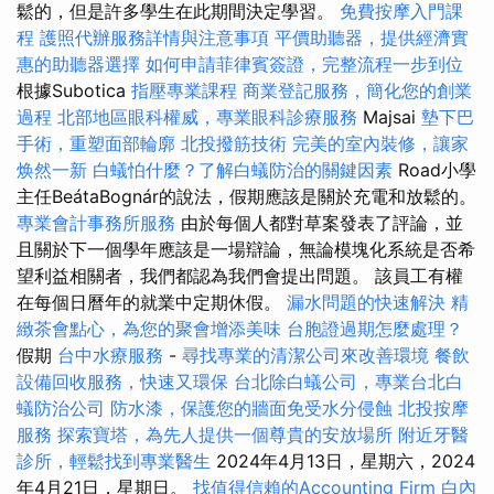
鬆的，但是許多學生在此期間決定學習。
免費按摩入門課
程
護照代辦服務詳情與注意事項
平價助聽器，提供經濟實
惠的助聽器選擇
如何申請菲律賓簽證，完整流程一步到位
根據Subotica
指壓專業課程
商業登記服務，簡化您的創業
過程
北部地區眼科權威，專業眼科診療服務
Majsai
墊下巴
手術，重塑面部輪廓
北投撥筋技術
完美的室內裝修，讓家
焕然一新
白蟻怕什麼？了解白蟻防治的關鍵因素
Road小學
主任BeátaBognár的說法，假期應該是關於充電和​​放鬆的。
專業會計事務所服務
由於每個人都對草案發表了評論，並
且關於下一個學年應該是一場辯論，無論模塊化系統是否希
望利益相關者，我們都認為我們會提出問題。 該員工有權
在每個日曆年的就業中定期休假。
漏水問題的快速解決
精
緻茶會點心，為您的聚會增添美味
台胞證過期怎麼處理？
假期
台中水療服務
-
尋找專業的清潔公司來改善環境
餐飲
設備回收服務，快速又環保
台北除白蟻公司，專業台北白
蟻防治公司
防水漆，保護您的牆面免受水分侵蝕
北投按摩
服務
探索寶塔，為先人提供一個尊貴的安放場所
附近牙醫
診所，輕鬆找到專業醫生
2024年4月13日，星期六，2024
年4月21日，星期日。
找值得信賴的Accounting Firm
白內