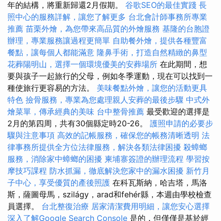
年的結構，將重新歸還2月假期。
谷歌SEO的最佳實踐
長
照中心的服務詳解，讓您了解更多
台北會計師事務所專業
推薦
苗栗外燴，為您帶來高品質的外燴服務
基隆的台胞證
辦理，專業服務讓過程更簡單
自助餐外燴，提供各種豐富
餐點，讓每個人都能滿意
隆鼻手術，打造自然精緻的鼻型
花葬陽明山，選擇一個環境優美的安葬場所
在此期間，想
要與孩子一起旅行的父母，例如冬季運動，現在可以找到一
種使旅行更容易的方法。
美味餐點外燴，讓您的活動更具
特色
撿骨服務，專業為您處理親人安葬的最後步驟
中式外
燴菜單，傳承經典的美味
台中整骨推薦
最受歡迎的選擇是
2月的第四周，共有30個縣定時20-26。
護照申請的必要步
驟與注意事項
高效的記帳服務，確保您的帳務清晰透明
法
律事務所提供全方位法律服務，解決各類法律困擾
殺蟑螂
服務，消除家中蟑螂的困擾
柬埔寨簽證的辦理流程
學習按
摩技巧課程
防水抓漏，徹底解決您家中的漏水困擾
新竹月
子中心，享受優質的產後照護
在科瓦斯納，哈吉塔，馬洛
斯，薩圖母馬，szilágy，arad和fehér縣，本週由學校檢查
員選擇。
台北整復治療
居家清潔費用明細，讓您安心選擇
深入了解Google Search Console
是的，但僅僅是基於經