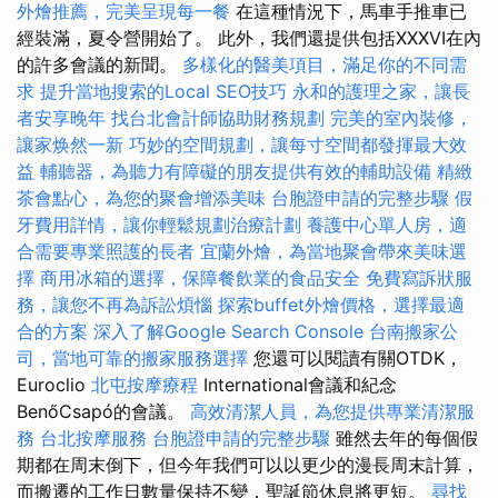
外燴推薦，完美呈現每一餐
在這種情況下，馬車手推車已
經裝滿，夏令營開始了。 此外，我們還提供包括XXXVI在內
的許多會議的新聞。
多樣化的醫美項目，滿足你的不同需
求
提升當地搜索的Local SEO技巧
永和的護理之家，讓長
者安享晚年
找台北會計師協助財務規劃
完美的室內裝修，
讓家焕然一新
巧妙的空間規劃，讓每寸空間都發揮最大效
益
輔聽器，為聽力有障礙的朋友提供有效的輔助設備
精緻
茶會點心，為您的聚會增添美味
台胞證申請的完整步驟
假
牙費用詳情，讓你輕鬆規劃治療計劃
養護中心單人房，適
合需要專業照護的長者
宜蘭外燴，為當地聚會帶來美味選
擇
商用冰箱的選擇，保障餐飲業的食品安全
免費寫訴狀服
務，讓您不再為訴訟煩惱
探索buffet外燴價格，選擇最適
合的方案
深入了解Google Search Console
台南搬家公
司，當地可靠的搬家服務選擇
您還可以閱讀有關OTDK，
Euroclio
北屯按摩療程
International會議和紀念
BenőCsapó的會議。
高效清潔人員，為您提供專業清潔服
務
台北按摩服務
台胞證申請的完整步驟
雖然去年的每個假
期都在周末倒下，但今年我們可以以更少的漫長周末計算，
而搬遷的工作日數量保持不變，聖誕節休息將更短。
尋找