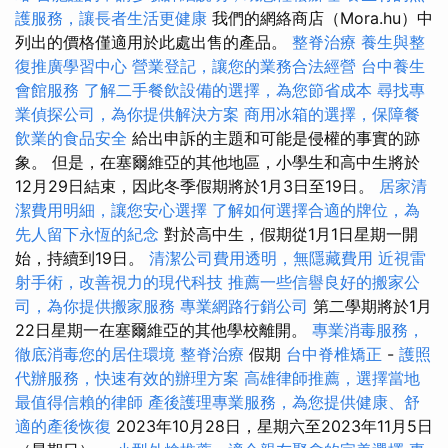
護服務，讓長者生活更健康
我們的網絡商店（Mora.hu）中
列出的價格僅適用於此處出售的產品。
整脊治療
養生與整
復推廣學習中心
營業登記，讓您的業務合法經營
台中養生
會館服務
了解二手餐飲設備的選擇，為您節省成本
尋找專
業偵探公司，為你提供解決方案
商用冰箱的選擇，保障餐
飲業的食品安全
給出申訴的主題和可能是侵權的事實的跡
象。 但是，在塞爾維亞的其他地區，小學生和高中生將於
12月29日結束，因此冬季假期將於1月3日至19日。
居家清
潔費用明細，讓您安心選擇
了解如何選擇合適的牌位，為
先人留下永恆的紀念
對於高中生，假期從1月1日星期一開
始，持續到19日。
清潔公司費用透明，無隱藏費用
近視雷
射手術，改善視力的現代科技
推薦一些信譽良好的搬家公
司，為你提供搬家服務
專業網路行銷公司
第二學期將於1月
22日星期一在塞爾維亞的其他學校離開。
專業消毒服務，
徹底消毒您的居住環境
整脊治療
假期
台中脊椎矯正
-
護照
代辦服務，快速有效的辦理方案
高雄律師推薦，選擇當地
最值得信賴的律師
產後護理專業服務，為您提供健康、舒
適的產後恢復
2023年10月28日，星期六至2023年11月5日