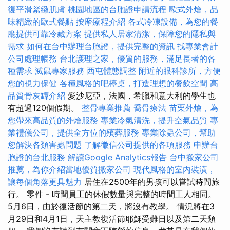
復平滑緊緻肌膚
桃園地區的台胞證申請流程
歐式外燴，品
味精緻的歐式餐點
按摩療程介紹
各式冷凍設備，為您的餐
廳提供可靠冷藏方案
提供私人居家清潔，保障您的隱私與
需求
如何在台中辦理台胞證，提供完整的資訊
找專業會計
公司處理帳務
台北護理之家，優質的服務，滿足長者的各
種需求
滅鼠專家服務
西屯體態調整
附近的眼科診所，方便
您的視力保健
各種風格的吧檯桌，打造理想的餐飲空間
高
品質骨灰罈介紹
愛沙尼亞，法國，希臘和意大利的學生也
有超過120個假期。
整骨專業推薦
喬骨療法
苗栗外燴，為
您帶來高品質的外燴服務
專業冷氣清洗，提升空氣品質
專
業禮儀公司，提供全方位的殯葬服務
專業除蟲公司，幫助
您解決各類害蟲問題
了解徵信公司提供的各項服務
申辦台
胞證的台北服務
解讀Google Analytics報告
台中搬家公司
推薦，為你介紹當地優質搬家公司
現代風格的室內裝潢，
讓每個角落更具魅力
居住在2500年的男孩可以嘗試時間旅
行。 零件 - 時間員工的休假數量與完整的時間工人相同。
5月6日，由於復活節的第二天，將沒有教學。 情況將在3
月29日和4月1日，天主教復活節耶穌受難日以及第二天類