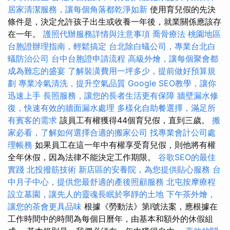
居家清潔服務，讓每個角落都乾淨如新
使用育兒假的先決
條件是，決定允許孩子出生或收養一年後，就業關係應該存
在一年。
護照代辦服務詳情與注意事項
喬骨療法
桃園地區
台胞證辦理指南，輕鬆搞定
台北除白蟻公司，專業台北白
蟻防治公司
台中台胞證申請流程
高級外燴，讓每個聚會都
成為難忘的盛宴
了解裝潢費用一坪多少，提前做好預算規
劃
專業冷氣清洗，提升空氣品質
Google SEO教學，讓你
迅速上手
長照服務，讓您的長者生活更有保障
牆壁漏水修
復，快速有效的牆面漏水處理
多樣化自助餐選擇，滿足所
有賓客的需求
該員工有權獲得44個育兒假，直到三歲。
搬
家必看，了解如何選擇合適的搬家公司
找專業會計公司處
理帳務
如果員工在這一年中有權享受育兒假，則他將有權
全年休假，因為法律不能決定工作期限。
谷歌SEO的最佳
實踐
北投撥筋技術
新店區的安養院，為您提供貼心服務
台
中月子中心，提供您最舒適的產後照顧服務
北屯按摩療程
設立墓園，讓先人的靈魂長眠於寧靜的土地
下午茶外燴，
讓您的茶會更具品味
根據《勞動法》第I號法案，應根據在
工作時間中的時間為每個日曆年，由基本和額外的休假組