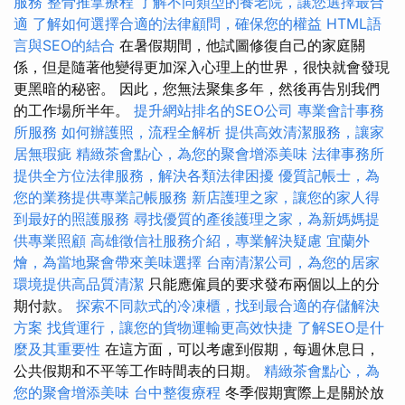
服務
整骨推拿療程
了解不同類型的養老院，讓您選擇最合
適
了解如何選擇合適的法律顧問，確保您的權益
HTML語
言與SEO的結合
在暑假期間，他試圖修復自己的家庭關
係，但是隨著他變得更加深入心理上的世界，很快就會發現
更黑暗的秘密。 因此，您無法聚集多年，然後再告別我們
的工作場所半年。
提升網站排名的SEO公司
專業會計事務
所服務
如何辦護照，流程全解析
提供高效清潔服務，讓家
居無瑕疵
精緻茶會點心，為您的聚會增添美味
法律事務所
提供全方位法律服務，解決各類法律困擾
優質記帳士，為
您的業務提供專業記帳服務
新店護理之家，讓您的家人得
到最好的照護服務
尋找優質的產後護理之家，為新媽媽提
供專業照顧
高雄徵信社服務介紹，專業解決疑慮
宜蘭外
燴，為當地聚會帶來美味選擇
台南清潔公司，為您的居家
環境提供高品質清潔
只能應僱員的要求發布兩個以上的分
期付款。
探索不同款式的冷凍櫃，找到最合適的存儲解決
方案
找貨運行，讓您的貨物運輸更高效快捷
了解SEO是什
麼及其重要性
在這方面，可以考慮到假期，每週休息日，
公共假期和不平等工作時間表的日期。
精緻茶會點心，為
您的聚會增添美味
台中整復療程
冬季假期實際上是關於放