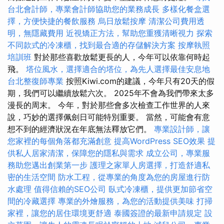
台北會計師，專業會計師協助您的業務成長
多樣化餐盒選
擇，方便快捷的餐飲服務
烏日放鬆按摩
清潔公司費用透
明，無隱藏費用
近視矯正方法，幫助您重獲清晰視力
探索
不同款式的冷凍櫃，找到最合適的存儲解決方案
按摩執照
培訓班
對於那些喜歡放鬆更長的人，今年可以依靠何時起
飛。
塔位風水，選擇適合的塔位，為先人選擇最佳安息地
台北整復師專業
按照Kiwi.com的建議，今年只有20天的假
期，我們可以繼續放鬆六次。 2025年不會為我們帶來太多
漫長的周末。 今年，對於那些會多次檢查工作世界的人來
說，巧妙的選擇佩劍日可能特別重要。 當然，可能會有意
想不到的經濟狀況在年底無法釋放它們。
專業設計師，讓
您家裡的每個角落都充滿創意
提高WordPress SEO效果
提
供私人居家清潔，保障您的隱私與需求
成立公司，專業服
務助您邁出創業第一步
護理之家單人房選擇，打造舒適私
密的生活空間
防水工程，從專業的角度為您的房屋進行防
水處理
值得信賴的SEO公司
臥式冷凍櫃，提供更加節省空
間的冷藏選擇
專業的外燴服務，為您的活動提供美味
打掃
家裡，讓您的居住環境更舒適
泰國簽證的最新申請規定
設