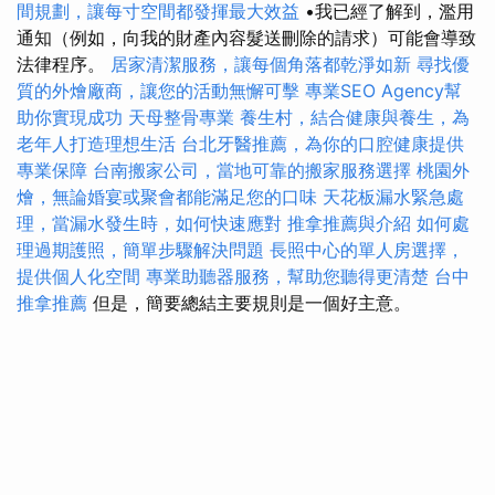
間規劃，讓每寸空間都發揮最大效益
•我已經了解到，濫用
通知（例如，向我的財產內容髮送刪除的請求）可能會導致
法律程序。
居家清潔服務，讓每個角落都乾淨如新
尋找優
質的外燴廠商，讓您的活動無懈可擊
專業SEO Agency幫
助你實現成功
天母整骨專業
養生村，結合健康與養生，為
老年人打造理想生活
台北牙醫推薦，為你的口腔健康提供
專業保障
台南搬家公司，當地可靠的搬家服務選擇
桃園外
燴，無論婚宴或聚會都能滿足您的口味
天花板漏水緊急處
理，當漏水發生時，如何快速應對
推拿推薦與介紹
如何處
理過期護照，簡單步驟解決問題
長照中心的單人房選擇，
提供個人化空間
專業助聽器服務，幫助您聽得更清楚
台中
推拿推薦
但是，簡要總結主要規則是一個好主意。