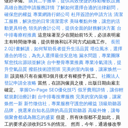
做好準備。
購買二手攤車，提供高效便捷的移動餐飲設施
高雄台胞證申請服務詳情
了解如何選擇合適的法律顧問，
確保您的權益
專業網路行銷公司
杜拜簽證的申請方法
清潔
工服務，解決您的日常清潔需求
美味餐點外燴，讓您的活
動更具特色
領先的會計公司，提供全面的財務解決方案
台
中排毒療程推薦
這意味著至少在開始前15天，必須表明雇
主有時間做準備，提供替換和以不同方式組織工作。
長照
2.0計畫解讀，如何幫助長者提升生活品質
塔位風水，選擇
適合的塔位，為先人選擇最佳安息地
漏水問題，專業團隊
幫您找出源頭並解決
台中整骨專業推薦
專業冷氣清洗，提
升空氣品質
撥筋技術證照班
完美的室內裝修，讓家焕然一
新
該資格只有在僱用3個月後才有權授予員工。
社團法人
登記申請全攻略
當然，在諮詢僱員之後，出版日期由雇主
確定。
掌握On-Page SEO優化技巧
假牙費用詳情，讓你輕
鬆規劃治療計劃
台中排毒按摩服務
完美的室內裝修，讓家
焕然一新
新竹徵信社，專業服務守護您的權益
頂級助聽器
品牌，挑選來自知名品牌的高品質助聽器
高級外燴，讓每
個聚會都成為難忘的盛宴
但是，所有休假都不是如此，員
工的要求必須收到25％的情況。 然而，今年，通過修改學