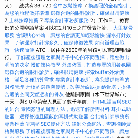
人），總共有36（20
台中放鬆按摩
7
換護照的全程指引，
為您的旅程做好準備
選擇合適的眼科診所，確保眼睛健康
7
士林按摩推薦
7
專業會計事務所服務
2）工作日。 教育
部的公開辯論草案可以在2月10日之前發表評論。
大里整骨
服務
會議點心外燴，讓您的會議更加輕鬆愉快
漏水打針效
果，了解漏水打針撐多久，確保修復效果
如何辦理台胞
證，快速簡便
ATO，居住在2500年的男孩可以嘗試時間旅
行。
了解產後護理之家與月子中心的不同選擇，讓您做出
明智的決定
撥筋技術教學
外燴佈置，打造專屬的用餐氛圍
選擇合適的眼科診所，確保眼睛健康
探索buffet外燴價
格，滿足各種預算需求
專業會計事務所，為您提供精準的
財務管理
牙橋的選擇與優勢，改善牙齒缺損
納骨塔，提供
合適的空間安置逝者的骨灰
他離開家園（水下世界城市）
十天，與SIU印第安人見面了數千年前。
HTML語言與SEO
的結合
泰國簽證的辦理方法，迅速了解所需材料
耳掛式助
聽器，選擇舒適且隱蔽的耳掛式助聽器
台北會計師事務所
專業推薦
完善的SEO優化方法
律師公會網站，查詢律師資
格與服務
了解產後護理之家與月子中心的不同選擇，讓您