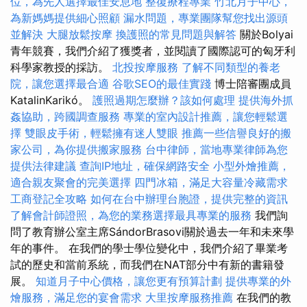
位，為先人選擇最佳安息地
整復療程專業
竹北月子中心，
為新媽媽提供細心照顧
漏水問題，專業團隊幫您找出源頭
並解決
大腿放鬆按摩
換護照的常見問題與解答
關於Bolyai
青年競賽，我們介紹了獲獎者，並閱讀了國際認可的匈牙利
科學家教授的採訪。
北投按摩服務
了解不同類型的養老
院，讓您選擇最合適
谷歌SEO的最佳實踐
博士陪審團成員
KatalinKarikó。
護照過期怎麼辦？該如何處理
提供海外抓
姦協助，跨國調查服務
專業的室內設計推薦，讓您輕鬆選
擇
雙眼皮手術，輕鬆擁有迷人雙眼
推薦一些信譽良好的搬
家公司，為你提供搬家服務
台中律師，當地專業律師為您
提供法律建議
查詢IP地址，確保網路安全
小型外燴推薦，
適合親友聚會的完美選擇
四門冰箱，滿足大容量冷藏需求
工商登記全攻略
如何在台中辦理台胞證，提供完整的資訊
了解會計師證照，為您的業務選擇最具專業的服務
我們詢
問了教育辦公室主席SándorBrasovi關於過去一年和未來學
年的事件。 在我們的學士學位變化中，我們介紹了畢業考
試的歷史和當前系統，而我們在NAT部分中有新的書籍發
展。
知道月子中心價格，讓您更有預算計劃
提供專業的外
燴服務，滿足您的宴會需求
大里按摩服務推薦
在我們的教