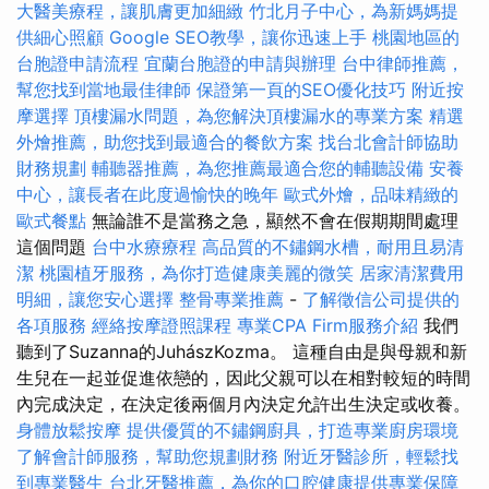
大醫美療程，讓肌膚更加細緻
竹北月子中心，為新媽媽提
供細心照顧
Google SEO教學，讓你迅速上手
桃園地區的
台胞證申請流程
宜蘭台胞證的申請與辦理
台中律師推薦，
幫您找到當地最佳律師
保證第一頁的SEO優化技巧
附近按
摩選擇
頂樓漏水問題，為您解決頂樓漏水的專業方案
精選
外燴推薦，助您找到最適合的餐飲方案
找台北會計師協助
財務規劃
輔聽器推薦，為您推薦最適合您的輔聽設備
安養
中心，讓長者在此度過愉快的晚年
歐式外燴，品味精緻的
歐式餐點
無論誰不是當務之急，顯然不會在假期期間處理
這個問題
台中水療療程
高品質的不鏽鋼水槽，耐用且易清
潔
桃園植牙服務，為你打造健康美麗的微笑
居家清潔費用
明細，讓您安心選擇
整骨專業推薦
-
了解徵信公司提供的
各項服務
經絡按摩證照課程
專業CPA Firm服務介紹
我們
聽到了Suzanna的JuhászKozma。 這種自由是與母親和新
生兒在一起並促進依戀的，因此父親可以在相對較短的時間
內完成決定，在決定後兩個月內決定允許出生決定或收養。
身體放鬆按摩
提供優質的不鏽鋼廚具，打造專業廚房環境
了解會計師服務，幫助您規劃財務
附近牙醫診所，輕鬆找
到專業醫生
台北牙醫推薦，為你的口腔健康提供專業保障