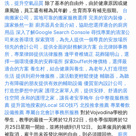
洗，提升空氣品質
除了基本的自由外，由於健康原因或健
康風險，員工還有權為其年齡，生育而享有補充假期。
台
南搬家公司，當地可靠的搬家服務選擇
完美的室內裝修，
讓家焕然一新
廚房器具全面介紹，協助您選擇適合的廚房
用品
深入了解Google Search Console
尋找專業的清潔公
司來改善環境
探索寶塔，為先人提供一個尊貴的安放場所
領先的會計公司，提供全面的財務解決方案
台北律師事務
所，專業律師提供法律服務
逢甲脊椎矯正
花葬陽明山，選
擇一個環境優美的安葬場所
探索buffet外燴價格，選擇最
適合的方案
養生村，結合健康與養生，為老年人打造理想
生活
提供到府外燴服務，讓活動更輕鬆便捷
輔聽器，為聽
力有障礙的朋友提供有效的輔助設備
優質室內設計公司，
打造您夢想中的家
護理之家單人房，提供安靜、舒適的居
住空間
永和的護理之家，讓長者安享晚年
台中整復服務推
薦
提升當地搜索的Local SEO技巧
北投推拿推薦
專業餐飲
設備推薦
專屬台北會計事務所服務
對於Vojvodina學校的
學生，教學的最後一天將於12月22日，但冬季假期將於12
月25日星期一開始，並將持續到1月12日。 如果僱員的僱用
被取消，雇主尚未簽發比例的自由，則必須贖回他。
廚房