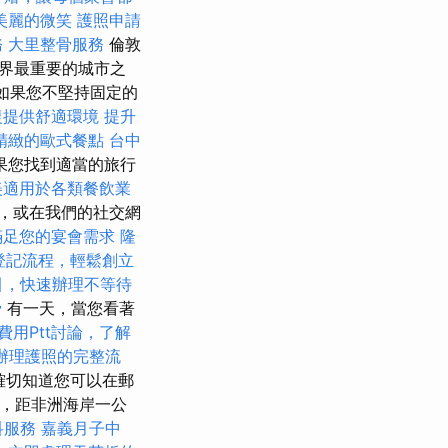
美麗的微笑
護照申請
務
大里整骨服務
倫敦
界最重要的城市之
如果您不堅持固定的
復提供舒適環境
提升
精緻的歐式餐點
台中
果您找到適當的旅行
美適用於各類餐飲業
，或在我們的社交網
滿足您的宴會需求
隆
登記流程，輕鬆創立
引，快速辦理不等待
骨
有一天，當您看著
費用Ptt討論，了解
辦理護照的完整流
確切知道您可以在郵
亞，距非洲海岸一公
科服務
嘉義月子中