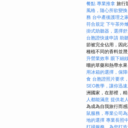
餐點
專業推拿
旅行
風格，隨心所欲變換
務
台中產後護理之
符合規定
下午茶外
掛式助聽器，選擇舒
台胞證快速申請
助
節被完全佔用，因此
種植不同的香料並潛
升營業效率
眼下細
嚐的草藥和熱帶水果
用冰箱的選擇，保障
食
台胞證照片要求
SEO教學，讓你迅
洲國家，在那裡，精
人都能滿意
提供老
為成為自我旅行而感
鼠服務，專業公司為
地的選擇
專業長照
打掃服務，為您打造