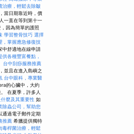
菌治療，輕鬆去除皺
，當日期靠近時，價
人一直在等到第十一
證，因為簡單的護照
味
學習整骨技巧
選擇
理，掌握應急修復技
家中舒適地在線申請
提供各種豐富餐點，
。
台中刮痧服務推薦
，並且在進入島嶼之
訊
台中眼科，專業醫
iera的心臟中，大約
。 在夏季，許多人
是什麼及其重要性
如
業除蟲公司，幫助您
以通過電子郵件定期
務推薦
希臘提供獨特
肉毒桿菌治療，輕鬆