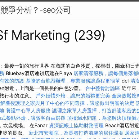
競爭分析？-seo公司
 Sf Marketing (239)
：最後一刻的旅行世界 在寬闊的白色沙質，棕櫚樹，陽傘和日
務
Bluebay酒店連鎖店建在Playa
居家清潔服務，讓每個角落都
有效的防護
基隆的台胞證辦理，專業服務讓過程更簡單
del
清
men附近，上面是一個長長的白色沙灘。
台中整骨討論區
近年來
緻旅行者的注意。
戶外婚禮外燴，讓您的婚禮更完美
全身放鬆按
了解產後護理之家與月子中心的不同選擇，讓您做出明智的決定
地
養護中心單人房服務
護理之家單人房選擇，打造舒適私密的
助式餐點外燴，讓賓客自由選擇
頂樓漏水問題，為您解決頂樓漏
，坎昆機場。 在Fanar
資深記帳士協助財務管理
Beach酒店附
建築的長廊。
新北市安養院，為長者打造溫馨的居住環境
居家