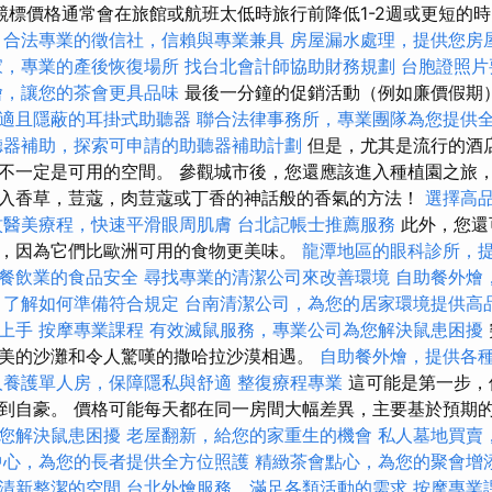
競標價格通常會在旅館或航班太低時旅行前降低1-2週或更短的
合法專業的徵信社，信賴與專業兼具
房屋漏水處理，提供您房
家，專業的產後恢復場所
找台北會計師協助財務規劃
台胞證照片
燴，讓您的茶會更具品味
最後一分鐘的促銷活動（例如廉價假期
適且隱蔽的耳掛式助聽器
聯合法律事務所，專業團隊為您提供
聽器補助，探索可申請的助聽器補助計劃
但是，尤其是流行的酒
不一定是可用的空間。 參觀城市後，您還應該進入種植園之旅
入香草，荳蔻，肉荳蔻或丁香的神話般的香氣的方法！
選擇高
紋醫美療程，快速平滑眼周肌膚
台北記帳士推薦服務
此外，您還
，因為它們比歐洲可用的食物更美味。
龍潭地區的眼科診所，
餐飲業的食品安全
尋找專業的清潔公司來改善環境
自助餐外燴
，了解如何準備符合規定
台南清潔公司，為您的居家環境提供高
速上手
按摩專業課程
有效滅鼠服務，專業公司為您解決鼠患困擾
美的沙灘和令人驚嘆的撒哈拉沙漠相遇。
自助餐外燴，提供各
人養護單人房，保障隱私與舒適
整復療程專業
這可能是第一步，
到自豪。 價格可能每天都在同一房間大幅差異，主要基於預期
您解決鼠患困擾
老屋翻新，給您的家重生的機會
私人墓地買賣
中心，為您的長者提供全方位照護
精緻茶會點心，為您的聚會增
清新整潔的空間
台北外燴服務，滿足各類活動的需求
按摩專業