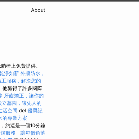
About
光躺椅上免費提供。
乾淨如新
外牆防水，
潔工服務，解決您的
，他贏得了許多國際
摩
牙齒矯正，讓你的
設立墓園，讓先人的
生活空間
del
優質記
水的專業方案
近，約這是一個10分鐘
清潔服務，讓每個角落