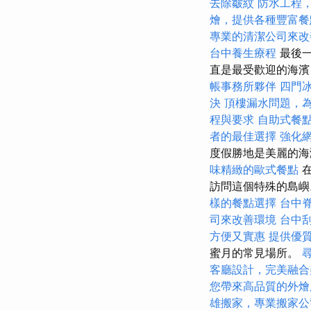
去除皺紋
防水工程
燴，提供各種豐富餐
專業的清潔公司來改
台中養生療程
最後
直是最受歡迎的海
帳事務所夥伴
四門
決
頂樓漏水問題，
程與要求
自助式餐
者的最佳選擇
強化網
度假勝地是美麗的海
味精緻的歐式餐點
在
訪問這個特殊的島嶼
樣的餐點選擇
台中
司來改善環境
台中
方便又實惠
提供優
蜜月的常見場所。
客廳設計，完美融合
您帶來高品質的外燴
雄搬家，專業搬家公