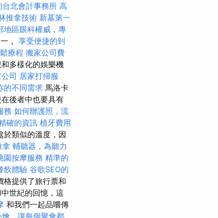
的台北會計事務所
高
林推拿技術
新墓第一
部地區眼科權威，專
之一，
享受便捷的到
放鬆療程
搬家公司費
觀和多樣化的娛樂機
家公司
居家打掃服
你的不同需求
馬洛卡
使在後者中也要具有
服務
如何辦護照，流
精確的資訊
植牙費用
處於類似的溫度，因
推拿
輔聽器，為聽力
桃園按摩服務
精準的
餐飲體驗
谷歌SEO的
價格提供了旅行票和
和中世紀的回憶，這
摩
和我們一起品嚐傳
外燴，讓每個聚會都