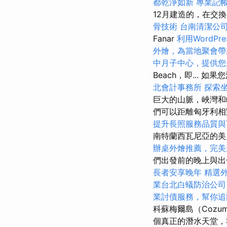
都乾淨如新
專業記
12月建造的，在交
骨技術
台南清潔公
Fanar
利用WordPr
外燴，為當地聚會帶
中月子中心，提供您
Beach，即...
北會計事務所
探索
巨大的山脈，峽灣和
們可以距離匈牙利相
提升長照服務品質與
南特蘭西瓦尼亞的美
辦桌外燴推薦，完美
們出發前的晚上與出
長者安享晚年
精選
業台北白蟻防治公司
業討債服務，幫你追
科蘇梅爾島（Cozum
個真正的潛水天堂