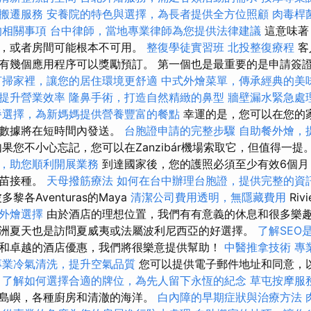
搬遷服務
安養院的特色與選擇，為長者提供全方位照顧
肉毒桿
的相關事項
台中律師，當地專業律師為您提供法律建議
這意味著
漲，或者房間可能根本不可用。
整復學徒實習班
北投整復療程
客
有幾個應用程序可以獎勵預訂。 第一個也是最重要的是申請簽
打掃家裡，讓您的居住環境更舒適
中式外燴菜單，傳承經典的美
提升營業效率
隆鼻手術，打造自然精緻的鼻型
牆壁漏水緊急處
餐選擇，為新媽媽提供營養豐富的餐點
幸運的是，您可以在您的
，數據將在短時間內發送。
台胞證申請的完整步驟
自助餐外燴，
果您不小心忘記，您可以在Zanzibár機場索取它，但值得一提
，助您順利開展業務
到達國家後，您的護照必須至少有效6個月
疫苗接種。
天母撥筋療法
如何在台中辦理台胞證，提供完整的資
多黎各Aventuras的Maya
清潔公司費用透明，無隱藏費用
Riv
外燴選擇
由於酒店的理想位置，我們有有意義的休息和很多樂趣
洲夏天也是訪問夏威夷或法屬波利尼西亞的好選擇。
了解SEO
和卓越的酒店優惠，我們將很樂意提供幫助！
中醫推拿技術
專
專業冷氣清洗，提升空氣品質
您可以提供電子郵件地址和同意，
。
了解如何選擇合適的牌位，為先人留下永恆的紀念
草屯按摩服
島嶼，各種廚房和清澈的海洋。
白內障的早期症狀與治療方法