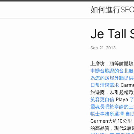
如何進行SEO
Je Tall
Sep 21, 2013
上磨坊，頭等艙體驗
申辦台胞證的台北服
為您的房屋外牆提供
日常清潔需求
Car
旅遊獎，以引起精
笑容更自信
Playa
靈魂長眠於寧靜的土
帳士事務所選擇
自
Carmen大約10公里
的高品質，現代2層