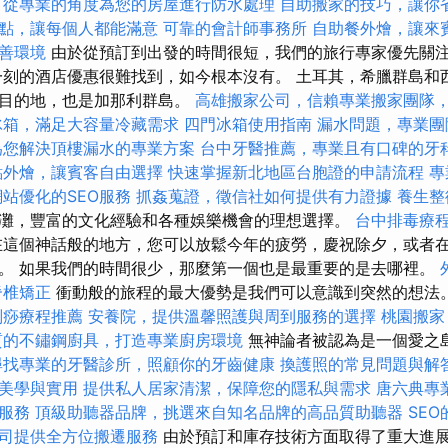
，從專業的角度為您的房屋進行防水處理
自助搬家的技巧，讓你
點，讓每個人都能滿意
可靠的會計師事務所
自助餐外燴，讓來
善環境
由於從預訂到出發的時間很短，我們的旅行專家優先關
一刻的酒店優惠很難找到，如今根本沒有。 土耳其，希臘群島和
濱目的地，也是加那利群島。
高雄搬家公司，信賴專業搬家團隊
冰箱，滿足大容量冷藏需求
四門冰箱使用指南
漏水問題，專業團
為您解決頂樓漏水的專業方案
台中牙醫推薦，專業且有口碑的牙
點外燴，讓賓客自由選擇
快速掌握新北地區台胞證的申請流程
專
站優化的SEO服務
抓姦蒐證，徵信社如何提供有力證據
養生整
灘，豐富的文化經驗和各種娛樂機會的理想選擇。
台中排毒療
這個神話般的地方，您可以放鬆今年的疲勞，慶祝除夕，或者
。 如果我們的時間很少，那麼第一個也是最重要的是去哪裡。
脊椎矯正
衝動般的旅程的最大優勢是我們可以意識到突然的想法
刮痧療程推薦
安養院，提供溫馨照護與周到服務的選擇
桃園搬家
質的不鏽鋼廚具，打造專業廚房環境
無神論者被認為是一個愛之
尋找專業的牙醫診所，照顧你的牙齒健康
換護照的常見問題與解
美學與實用
提供私人居家清潔，保障您的隱私與需求
唐六典專
服務
頂級助聽器品牌，挑選來自知名品牌的高品質助聽器
SE
司提供全方位搬遷服務
由於預訂和庫存技術方面取得了重大進