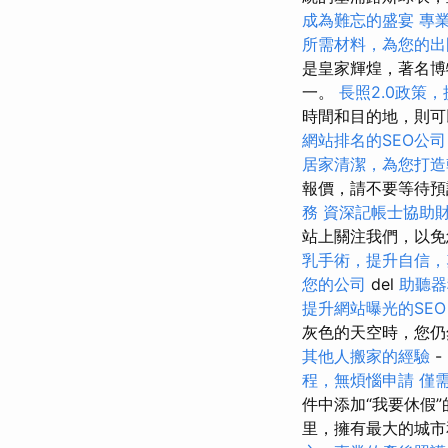
成為難忘的盛宴
專
所需材料，為您的出
是皇家輝煌，著名博
一。
長照2.0政策
時間和目的地，則
網站排名的SEO公司
居家清潔，為您打造
報價，請不要等待預
務
資深記帳士協助
站上關注我們，以免
乳手術，提升自信，
您的公司
del
助聽器
提升網站曝光的SEO Se
灰色的天空時，您
其他人搬家的經驗
-
程，無煩惱申請
僅
件中添加“我要休假
里，擁有最大的城市