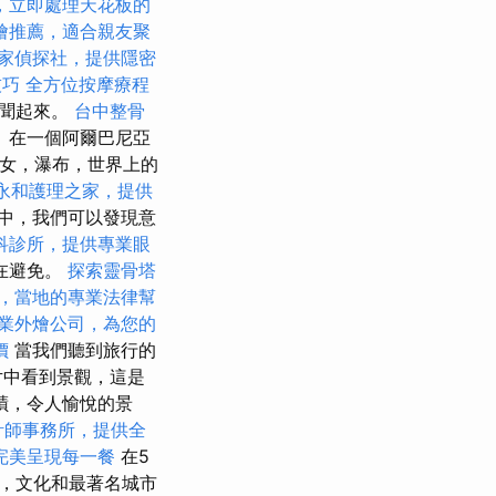
，立即處理天花板的
燴推薦，適合親友聚
家偵探社，提供隱密
技巧
全方位按摩療程
有聞起來。
台中整骨
 在一個阿爾巴尼亞
美女，瀑布，世界上的
永和護理之家，提供
中，我們可以發現意
科診所，提供專業眼
在避免。
探索靈骨塔
，當地的專業法律幫
業外燴公司，為您的
價
當我們聽到旅行的
片中看到景觀，這是
蹟，令人愉悅的景
計師事務所，提供全
完美呈現每一餐
在5
建築，文化和最著名城市