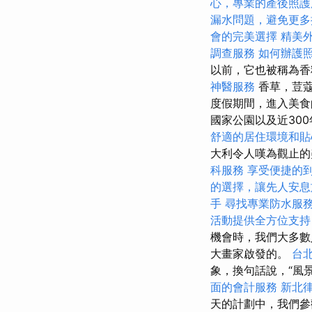
心，專業的產後照護
漏水問題，避免更多
會的完美選擇
精美
調查服務
如何辦護
以前，它也被稱為香
神醫服務
香草，荳
度假期間，進入美食
國家公園以及近300
舒適的居住環境和貼
大利令人嘆為觀止
科服務
享受便捷的
的選擇，讓先人安息
手
尋找專業防水服
活動提供全方位支持
機會時，我們大多數
大畫家啟發的。
台
象，換句話說，“風
面的會計服務
新北
天的計劃中，我們參觀