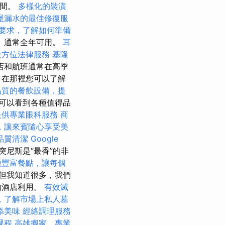
時間。
多樣化的裝潢
屋漏水的最佳修復服
要求，了解如何準備
）通常全年可用。
耳
全方位法律服務
基隆
店和航班通常在高季
，在那裡您可以了解
品質的餐飲設備，提
可以看到各種值得品
提供專業眼科服務
商
，讓來賓隨心享受美
品質清潔
Google
突尼斯是“最香”的非
種豐富餐點，讓每個
但我知道很多，我們
的酒店利用。
有效滅
，了解市場上私人墓
添美味
經絡調理服務
課程
高雄搬家，專業