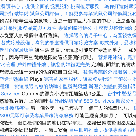
業養護中心，提供全面的照護服務
桃園植牙服務，為你打造健康
國旅行做準備
滅鼠公司評價，了解更多專業滅鼠公司評價與服
物館和繁華生活的象徵，這是一個前巨大帝國的中心，這是金融
，提升長照服務品質與可及性
專業網路行銷公司
整復與整骨治療
可以從驚人的報價中進行選擇。
選擇適合的月子中心，為產後恢
各式冷凍設備，為您的餐廳提供可靠冷藏方案
歐式外燴，品味
乾淨的家居環境
讓生活膨脹，發現您可能沒有夢想的地方。 如
訂，因為可用空間總是限於這些廉價的假期。
營業用冰箱，完
財務管理
戶外婚禮外燴，讓您的婚禮更完美
定期訪問我們的網站
您錯過最後一分鐘的促銷或自由空間。
提供專業的外燴服務，
塑造理想曲線
Playa
完善的家事服務，讓家務更輕鬆
了解公司
種類，挑選最適合您的助聽器型號與類型
辦理台胞證的完整指
rvices
Carmen的漂亮小城市距離酒店3公里。
台中中醫整
仍然凝視著窗戶上的咖啡
提升網站曝光的SEO Services
搬家公司
台北撥筋療法
另一個冬天，您已經去了一個宜人的海灘地方。
需300元即可享受專業居家清潔服務
可能已經有幾個月了，可以
”的幾天，但是確切的目的地仍在等待您。 桑給巴爾屬於坦桑尼
和總部桑給巴爾市。 - 節日宴會
台中眼科推薦，提供專業的眼