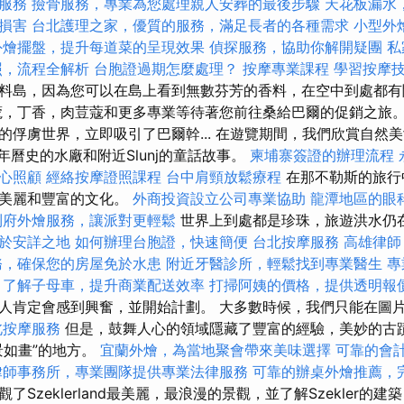
服務
撿骨服務，專業為您處理親人安葬的最後步驟
天花板漏水
損害
台北護理之家，優質的服務，滿足長者的各種需求
小型外
外燴擺盤，提升每道菜的呈現效果
偵探服務，協助你解開疑團
私
照，流程全解析
台胞證過期怎麼處理？
按摩專業課程
學習按摩
料島，因為您可以在島上看到無數芬芳的香料，在空中到處都
蔻，丁香，肉荳蔻和更多專業等待著您前往桑給巴爾的促銷之旅。
的俘虜世界，立即吸引了巴爾幹... 在遊覽期間，我們欣賞自然
年曆史的水廠和附近Slunj的童話故事。
柬埔寨簽證的辦理流程
心照顧
經絡按摩證照課程
台中肩頸放鬆療程
在那不勒斯的旅行
的美麗和豐富的文化。
外商投資設立公司專業協助
龍潭地區的眼
到府外燴服務，讓派對更輕鬆
世界上到處都是珍珠，旅遊洪水仍
於安詳之地
如何辦理台胞證，快速簡便
台北按摩服務
高雄律師
務，確保您的房屋免於水患
附近牙醫診所，輕鬆找到專業醫生
專
了解子母車，提升商業配送效率
打掃阿姨的價格，提供透明報
人肯定會感到興奮，並開始計劃。 大多數時候，我們只能在圖
北按摩服務
但是，鼓舞人心的領域隱藏了豐富的經驗，美妙的古
景如畫”的地方。
宜蘭外燴，為當地聚會帶來美味選擇
可靠的會
律師事務所，專業團隊提供專業法律服務
可靠的辦桌外燴推薦，
了Szeklerland最美麗，最浪漫的景觀，並了解Szekler的