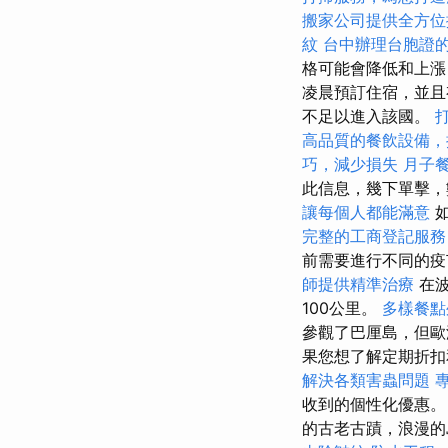
搬家公司提供全方位
紋
台中辦理台胞證
格可能會降低和上
凌晨預訂住宿，並且
不足以進入該國。
高品質的餐飲設備，
巧，減少損失
月子
此信息，幾下單擊
讓每個人都能滿意
如
完整的工商登記服務
前需要進行不同的
師提供精準治療
在波
100公里。
多樣餐點
參觀了巴厘島，但歐
果您想了解定期折扣
解決各類害蟲問題
收到的個性化優惠
的古老古蹟，浪漫的