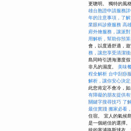
更聰明。 獨特的風
雄台胞證申請服務詳
年的注意事項，了解
業眼科診療服務
高
府外燴服務，讓派對
用解析，幫助你預算
會，以度過舒適，
務，讓您享受清潔後
島同時引誘海灘度假
非凡的濕度。
美味
程全解析
台中刮痧
解析，讓你安心決定
此您肯定不會冷，如
有障礙的朋友提供有
關鍵字搜尋技巧
了
最佳實踐
搬家必看
住宿。 宜人的氣候
是一個絕佳的選擇
統的塞浦路斯球衣，並