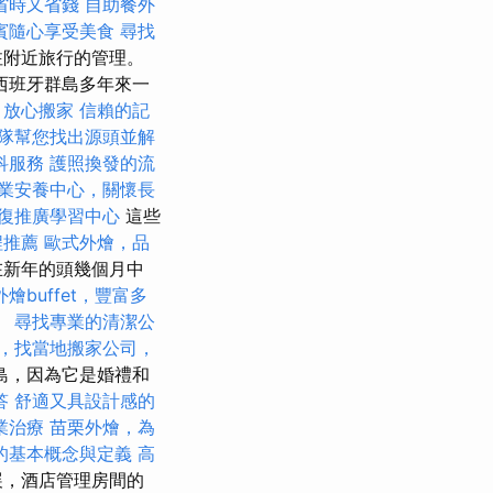
省時又省錢
自助餐外
賓隨心享受美食
尋找
注附近旅行的管理。
西班牙群島多年來一
，放心搬家
信賴的記
隊幫您找出源頭並解
科服務
護照換發的流
業安養中心，關懷長
復推廣學習中心
這些
程推薦
歐式外燴，品
在新年的頭幾個月中
外燴buffet，豐富多
。
尋找專業的清潔公
，找當地搬家公司，
島，因為它是婚禮和
答
舒適又具設計感的
業治療
苗栗外燴，為
O的基本概念與定義
高
展，酒店管理房間的