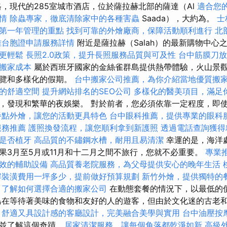
格，現代的285室城市酒店，位於薩拉赫北部的薩達（Al
適合您
情
除蟲專家，徹底清除家中的各種害蟲
Saada），大約為。
士
第一年管理的重點
找到可靠的外燴廠商，保障活動順利進行
北
雄台胞證申請服務詳情
附近是薩拉赫（Salah）的最新購物中心
更輕鬆
長照2.0政策，提升長照服務品質與可及性
台中筋膜刀
搬家成本
屬於西班牙國家的金絲雀群島提供熱帶體驗，火山景
遊覽和多樣化的假期。
台中搬家公司推薦，為你介紹當地優質搬
的舒適空間
提升網站排名的SEO公司
多樣化的醫美項目，滿足
，發現和繁華的夜娛樂。 對於前者，您必須依靠一定程度，即
餐點外燴，讓您的活動更具特色
台中眼科推薦，提供專業的眼科
服務推薦
護照換發流程，讓您順利拿到新護照
透過電話查詢獲得
是否植牙
高品質的不鏽鋼水槽，耐用且易清潔
幸運的是，海洋
果3月至5月或11月和十二月之間不旅行，您就不必重要。
專業
效的輔助設備
高品質養老院服務，為父母提供安心的晚年生活
解裝潢費用一坪多少，提前做好預算規劃
新竹外燴，提供獨特的
，了解如何選擇合適的搬家公司
在動態套餐的情況下，以最低的
島在等待著美味的食物和友好的人的遊客，但由於文化迷的古老
。
舒適又具設計感的客廳設計，完美融合美學與實用
台中油壓按
了解這個奇蹟...
居家清潔服務，讓每個角落都乾淨如新
高級