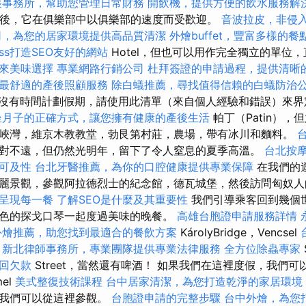
帳事務所，幫助您管理日常財務
開飲機，提供方便的飲水服務解
換後，它在俱樂部中以俱樂部的速度而受歡迎。
音波拉皮，非侵
司，為您的居家環境提供高品質清潔
外燴buffet，豐富多樣的餐
ess打造SEO友好的網站
Hotel，但也可以用作完全獨立的單位，
來美味選擇
專業網路行銷公司
杜拜簽證的申請過程，提供清晰
最舒適的產後照顧服務
除白蟻推薦，尋找值得信賴的白蟻防治
 如果您沒有時間計劃假期，請使用此清單（來自個人經驗和錯誤）來
坐月子的正確方式，讓您擁有健康的產後生活
帕丁（Patin）
峽灣，維京木教教堂，勃艮第村莊，農場，帶有冰川和麵料。
對不遠，但仍然光明年，留下了令人窒息的夏季高溫。
台北按
可及性
台北牙醫推薦，為你的口腔健康提供專業保障
在我們的
麗景觀，參觀阿拉德烈士的紀念館，德瓦城堡，然後訪問匈奴
呈現每一餐
了解SEO是什麼及其重要性
我們引導乘客回到幾個
色的探戈口琴一起度過美味的晚餐。
高雄台胞證申請服務詳情
外燴推薦，助您找到最適合的餐飲方案
KárolyBridge，Vencsel
新北律師事務所，專業團隊提供專業法律服務
全方位除蟲專家
回欠款
Street，當然還有啤酒！ 如果我們在這裡度假，我們
el
美式整復技術課程
台中居家清潔，為您打造乾淨的家居環境
，我們可以從這裡參觀。
台胞證申請的完整步驟
台中外燴，為您