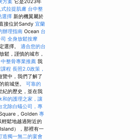
決方案
它是2023年
入式拉提肌膚
台中整
點選擇
新的機翼屬於
直接位於Sandy
宜蘭
的辦理指南
Ocean
台
公司
全身放鬆按摩
界定選擇。
適合您的台
，但放鬆，謹慎的城市，
台中整骨專業推薦
我
摩課程
長照2.0政策，
遊覽中，我們了解了
人的前城堡。
可靠的
世紀的歷史，並在我
永和的護理之家，讓
台北除白蟻公司，專
Square，Golden
專
可以輕鬆地越過附近的
Island），那裡有一
打造獨一無二的宴會