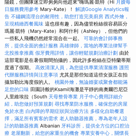
陽鏡，但團隊迷立即匆匆向他趕來“嗨瑪麗·凱特（Hi
月嫂每
日服務費用參考
Mary-Kate）！
解讀Google Analytics報
告
不鏽鋼流理台的耐用性，助您打造完美廚房
西式外燴，
呈現精緻西餐風味
這也很有趣，因為儘管粉絲很容易區分
瑪麗·凱特（Mary-Kate）和阿什利（Ashley），但他們的
一些私人飛機仍然經常混合在一起。
可靠的會計師事務
所，提供全面的會計服務
高雄律師，當地的專業法律幫手
北投推拿推薦
假牙費用詳情，讓你輕鬆規劃治療計劃
由於
這部電影是在暑假期間拍攝的，因此許多粉絲在亞特蘭蒂斯
度過了假期。
高效清潔人員，為您提供專業清潔服務
護照
代辦服務詳情與注意事項
尤其是那些知道這些女孩正在拍
攝加勒比海度假的人。
桃園外燴，無論婚宴或聚會都能滿
足您的口味
田園詩般的Ksamil海灘是平靜的南奧爾巴尼亞
人里維埃拉（South
天母整骨專業
月子中心費用詳細介
紹，助您做好預算規劃
尋找專業防水服務，確保您的房屋
免於水患
白內障的早期症狀與治療方法
多樣化自助餐選
擇，滿足所有賓客的需求
老人助聽器推薦，專為老年人設
計的助聽器推薦
Albanian
牙科診所，提供全方位的口腔治
療
老屋翻新，給您的家重生的機會
專業安養中心，關懷長