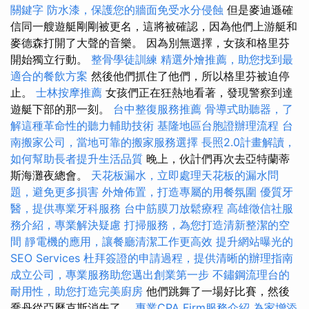
關鍵字
防水漆，保護您的牆面免受水分侵蝕
但是麥迪遜確
信同一艘遊艇剛剛被更名，這將被確認，因為他們上游艇和
麥德森打開了大聲的音樂。 因為別無選擇，女孩和格里芬
開始獨立行動。
整骨學徒訓練
精選外燴推薦，助您找到最
適合的餐飲方案
然後他們抓住了他們，所以格里芬被迫停
止。
士林按摩推薦
女孩們正在狂熱地看著，發現警察到達
遊艇下部的那一刻。
台中整復服務推薦
骨導式助聽器，了
解這種革命性的聽力輔助技術
基隆地區台胞證辦理流程
台
南搬家公司，當地可靠的搬家服務選擇
長照2.0計畫解讀，
如何幫助長者提升生活品質
晚上，伙計們再次去亞特蘭蒂
斯海灘夜總會。
天花板漏水，立即處理天花板的漏水問
題，避免更多損害
外燴佈置，打造專屬的用餐氛圍
優質牙
醫，提供專業牙科服務
台中筋膜刀放鬆療程
高雄徵信社服
務介紹，專業解決疑慮
打掃服務，為您打造清新整潔的空
間
靜電機的應用，讓餐廳清潔工作更高效
提升網站曝光的
SEO Services
杜拜簽證的申請過程，提供清晰的辦理指南
成立公司，專業服務助您邁出創業第一步
不鏽鋼流理台的
耐用性，助您打造完美廚房
他們跳舞了一場好比賽，然後
喬丹從亞歷克斯消失了。
專業CPA Firm服務介紹
為家增添