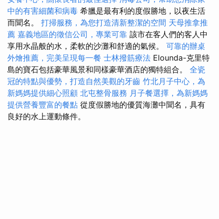
中的有害細菌和病毒
希臘是最有利的度假勝地，以夜生活
而聞名。
打掃服務，為您打造清新整潔的空間
天母推拿推
薦
嘉義地區的徵信公司，專業可靠
該市在客人們的客人中
享用水晶般的水，柔軟的沙灘和舒適的氣候。
可靠的辦桌
外燴推薦，完美呈現每一餐
士林撥筋療法
Elounda-克里特
島的寶石包括豪華風景和同樣豪華酒店的獨特組合。
全瓷
冠的特點與優勢，打造自然美觀的牙齒
竹北月子中心，為
新媽媽提供細心照顧
北屯整骨服務
月子餐選擇，為新媽媽
提供營養豐富的餐點
從度假勝地的優質海灘中聞名，具有
良好的水上運動條件。