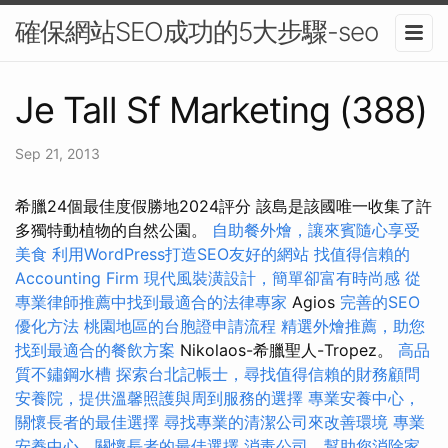
確保網站SEO成功的5大步驟-seo
Je Tall Sf Marketing (388)
Sep 21, 2013
希臘24個最佳度假勝地2024評分 該島是該國唯一收集了許
多獨特動植物的自然公園。
自助餐外燴，讓來賓隨心享受
美食
利用WordPress打造SEO友好的網站
找值得信賴的
Accounting Firm
現代風裝潢設計，簡單卻富有時尚感
從
專業律師推薦中找到最適合的法律專家
Agios
完善的SEO
優化方法
桃園地區的台胞證申請流程
精選外燴推薦，助您
找到最適合的餐飲方案
Nikolaos-希臘聖人-Tropez。
高品
質不鏽鋼水槽
探索台北記帳士，尋找值得信賴的財務顧問
安養院，提供溫馨照護與周到服務的選擇
專業安養中心，
關懷長者的最佳選擇
尋找專業的清潔公司來改善環境
專業
安養中心，關懷長者的最佳選擇
消毒公司，幫助您消除家