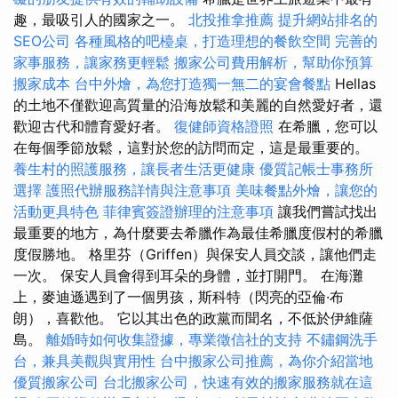
趣，最吸引人的國家之一。
北投推拿推薦
提升網站排名的
SEO公司
各種風格的吧檯桌，打造理想的餐飲空間
完善的
家事服務，讓家務更輕鬆
搬家公司費用解析，幫助你預算
搬家成本
台中外燴，為您打造獨一無二的宴會餐點
Hellas
的土地不僅歡迎高質量的沿海放鬆和美麗的自然愛好者，還
歡迎古代和體育愛好者。
復健師資格證照
在希臘，您可以
在每個季節放鬆，這對於您的訪問而定，這是最重要的。
養生村的照護服務，讓長者生活更健康
優質記帳士事務所
選擇
護照代辦服務詳情與注意事項
美味餐點外燴，讓您的
活動更具特色
菲律賓簽證辦理的注意事項
讓我們嘗試找出
最重要的地方，為什麼要去希臘作為最佳希臘度假村的希臘
度假勝地。 格里芬（Griffen）與保安人員交談，讓他們走
一次。 保安人員會得到耳朵的身體，並打開門。 在海灘
上，麥迪遜遇到了一個男孩，斯科特（閃亮的亞倫·布
朗），喜歡他。 它以其出色的政黨而聞名，不低於伊維薩
島。
離婚時如何收集證據，專業徵信社的支持
不鏽鋼洗手
台，兼具美觀與實用性
台中搬家公司推薦，為你介紹當地
優質搬家公司
台北搬家公司，快速有效的搬家服務就在這