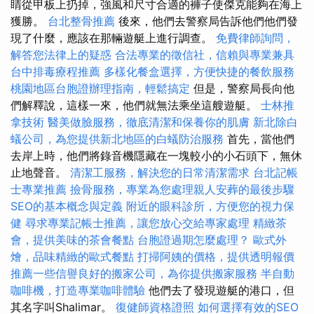
睛從甲板上扔掉，強風和尺寸合適的褲子使傑克能夠在海上
獲勝。
台北整骨推薦
後來，他們去警察局告訴他們他們發
現了什麼，應該在那輛遊艇上進行調查。
免費律師詢問，
解答您法律上的疑惑
合法專業的徵信社，信賴與專業兼具
台中排毒療程推薦
多樣化餐盒選擇，方便快捷的餐飲服務
桃園地區台胞證辦理指南，輕鬆搞定
但是，警察局長向他
們解釋說，這樣一來，他們就無法乘坐這艘遊艇。
士林推
拿技術
醫美做臉服務，徹底清潔和保養你的肌膚
新北除白
蟻公司，為您提供新北地區的白蟻防治服務
首先，當他們
去岸上時，他們將錄音機隱藏在一塊較小的小石頭下，無休
止地聲音。
清潔工服務，解決您的日常清潔需求
台北記帳
士專業推薦
撿骨服務，專業為您處理親人安葬的最後步驟
SEO的基本概念與定義
附近的眼科診所，方便您的視力保
健
尋求專業記帳士推薦，讓您放心交給專家處理
精緻茶
會，提供美味的茶會餐點
台胞證過期怎麼處理？
歐式外
燴，品味精緻的歐式餐點
打掃阿姨的價格，提供透明報價
推薦一些信譽良好的搬家公司，為你提供搬家服務
半自動
咖啡機，打造專業咖啡體驗
他們去了發現遊艇的港口，但
其名字叫Shalimar。
復健師資格證照
如何選擇有效的SEO