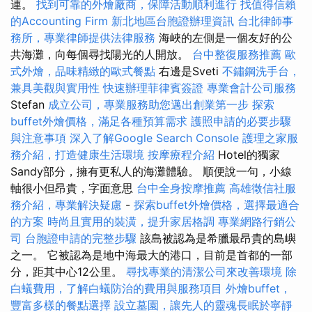
連。
找到可靠的外燴廠商，保障活動順利進行
找值得信賴
的Accounting Firm
新北地區台胞證辦理資訊
台北律師事
務所，專業律師提供法律服務
海峽的左側是一個友好的公
共海灘，向每個尋找陽光的人開放。
台中整復服務推薦
歐
式外燴，品味精緻的歐式餐點
右邊是Sveti
不鏽鋼洗手台，
兼具美觀與實用性
快速辦理菲律賓簽證
專業會計公司服務
Stefan
成立公司，專業服務助您邁出創業第一步
探索
buffet外燴價格，滿足各種預算需求
護照申請的必要步驟
與注意事項
深入了解Google Search Console
護理之家服
務介紹，打造健康生活環境
按摩療程介紹
Hotel的獨家
Sandy部分，擁有更私人的海灘體驗。 順便說一句，小線
軸很小但昂貴，字面意思
台中全身按摩推薦
高雄徵信社服
務介紹，專業解決疑慮
-
探索buffet外燴價格，選擇最適合
的方案
時尚且實用的裝潢，提升家居格調
專業網路行銷公
司
台胞證申請的完整步驟
該島被認為是希臘最昂貴的島嶼
之一。 它被認為是地中海最大的港口，目前是首都的一部
分，距其中心12公里。
尋找專業的清潔公司來改善環境
除
白蟻費用，了解白蟻防治的費用與服務項目
外燴buffet，
豐富多樣的餐點選擇
設立墓園，讓先人的靈魂長眠於寧靜