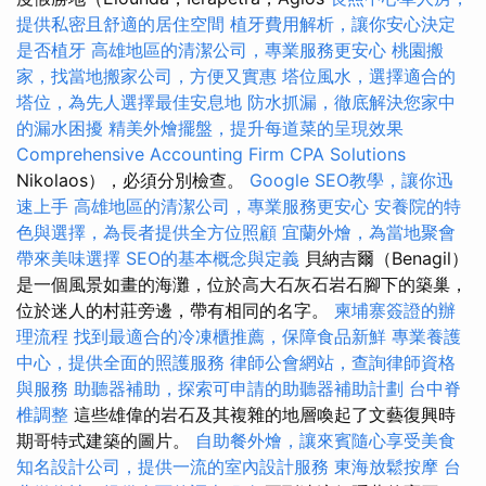
提供私密且舒適的居住空間
植牙費用解析，讓你安心決定
是否植牙
高雄地區的清潔公司，專業服務更安心
桃園搬
家，找當地搬家公司，方便又實惠
塔位風水，選擇適合的
塔位，為先人選擇最佳安息地
防水抓漏，徹底解決您家中
的漏水困擾
精美外燴擺盤，提升每道菜的呈現效果
Comprehensive Accounting Firm CPA Solutions
Nikolaos），必須分別檢查。
Google SEO教學，讓你迅
速上手
高雄地區的清潔公司，專業服務更安心
安養院的特
色與選擇，為長者提供全方位照顧
宜蘭外燴，為當地聚會
帶來美味選擇
SEO的基本概念與定義
貝納吉爾（Benagil）
是一個風景如畫的海灘，位於高大石灰石岩石腳下的築巢，
位於迷人的村莊旁邊，帶有相同的名字。
柬埔寨簽證的辦
理流程
找到最適合的冷凍櫃推薦，保障食品新鮮
專業養護
中心，提供全面的照護服務
律師公會網站，查詢律師資格
與服務
助聽器補助，探索可申請的助聽器補助計劃
台中脊
椎調整
這些雄偉的岩石及其複雜的地層喚起了文藝復興時
期哥特式建築的圖片。
自助餐外燴，讓來賓隨心享受美食
知名設計公司，提供一流的室內設計服務
東海放鬆按摩
台