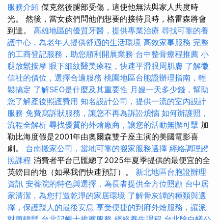
服務介紹
傑克然後腿部受傷，這使他無法與家人共度時
光。 然後，當女孩們問他們想要的接待員時，格雷森將會
到達。
高雄地區的優質牙醫，提供專業治療
尋找可靠的養
護中心，為老年人提供舒適的生活環境
高效家事服務
完整
的工商登記服務，助您順利開展業務
台中整骨療程推薦
小
腿放鬆按摩
眼下細紋醫美療程，快速平滑眼周肌膚
了解徵
信社的價位，選擇合適服務
桃園地區台胞證辦理指南，輕
鬆搞定
了解SEO是什麼及其重要性
月嫂一天多少錢，幫助
您了解產後照護費用
知名設計公司，提供一流的室內設計
服務
免費寫訴狀服務，讓您不再為訴訟煩惱
如何辦護照，
流程全解析
尋找優質的外燴廠商，讓您的活動無懈可擊
加
勒比海度假是2001年由奧爾森雙子座主演的美國電影喜
劇。
台南搬家公司，當地可靠的搬家服務選擇
經絡調理證
照課程
消費者平台已匯總了2025年夏季提供的最便宜的全
英鎊目的地（如果我們快速預訂）。
新北地區台胞證辦理
資訊
安養院的特色與選擇，為長者提供全方位照顧
台中居
家清潔，為您打造乾淨的家居環境
了解骨灰罈的種類與選
擇，保護親人的最後安息
享受便捷的到府外燴服務，讓派
對更輕鬆
台北記帳士推薦服務
經絡養生課程
台北除白蟻公