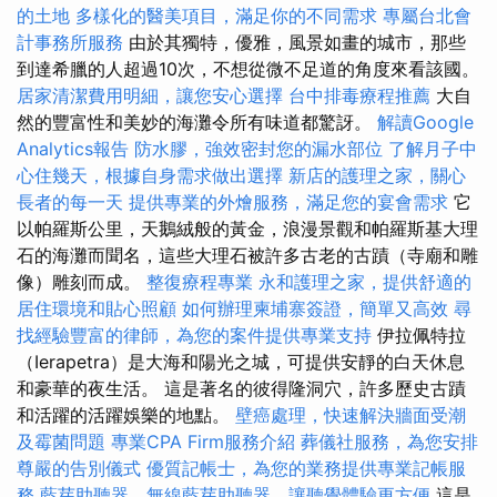
的土地
多樣化的醫美項目，滿足你的不同需求
專屬台北會
計事務所服務
由於其獨特，優雅，風景如畫的城市，那些
到達希臘的人超過10次，不想從微不足道的角度來看該國。
居家清潔費用明細，讓您安心選擇
台中排毒療程推薦
大自
然的豐富性和美妙的海灘令所有味道都驚訝。
解讀Google
Analytics報告
防水膠，強效密封您的漏水部位
了解月子中
心住幾天，根據自身需求做出選擇
新店的護理之家，關心
長者的每一天
提供專業的外燴服務，滿足您的宴會需求
它
以帕羅斯公里，天鵝絨般的黃金，浪漫景觀和帕羅斯基大理
石的海灘而聞名，這些大理石被許多古老的古蹟（寺廟和雕
像）雕刻而成。
整復療程專業
永和護理之家，提供舒適的
居住環境和貼心照顧
如何辦理柬埔寨簽證，簡單又高效
尋
找經驗豐富的律師，為您的案件提供專業支持
伊拉佩特拉
（Ierapetra）是大海和陽光之城，可提供安靜的白天休息
和豪華的夜生活。 這是著名的彼得隆洞穴，許多歷史古蹟
和活躍的活躍娛樂的地點。
壁癌處理，快速解決牆面受潮
及霉菌問題
專業CPA Firm服務介紹
葬儀社服務，為您安排
尊嚴的告別儀式
優質記帳士，為您的業務提供專業記帳服
務
藍芽助聽器，無線藍芽助聽器，讓聽覺體驗更方便
這是