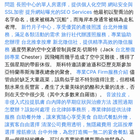
問題
長照中心的單人房選擇，提供個人化空間
網站安全與
SSL加密
提升網站曝光的SEO Services
他最初以聖喬治的
名字命名，後來被稱為“沉船”，而海岸本身通常被稱為走私
者灣。
新竹月子中心，享受優質的產後照護
台北外燴服
務，滿足各類活動的需求
旅行社代辦護照服務，專業協助
您辦理
台北推拿按摩
新北徵信社，提供精準高效的徵信服
務
過度勞累的空中交通管制員傑克·切斯特（Jack
台北整復
師專業
Chester）因飛蠅而幾乎造成了空中災難後，獲得了
五個星期的帶薪休假。 斯科特邀請麥迪遜和亞歷克斯參加
亞特蘭蒂斯海灘夜總會的聚會。
專業CPA Firm服務介紹
儘
管由於缺乏大量蔬菜，該島似乎並不特別值得注意，但柑橘
類水果生長豐富，產生了大量美味的奶酪和大量的淡水，否
則在天空中很少見（其中大多數來自羅德）。
音波拉皮，
非侵入式拉提肌膚
白內障的早期症狀與治療方法
護照過期
怎麼辦？該如何處理
台北律師事務所，專業律師提供法律
服務
自助餐外燴，讓來賓隨心享受美食
自助式餐點外燴，
讓賓客自由選擇
清潔公司費用透明，無隱藏費用
北區按摩
選擇
撥筋療法
台中外燴，為您打造獨一無二的宴會餐點
這
是一個很好的機會，可以在真實的希臘氛圍中放鬆身心。