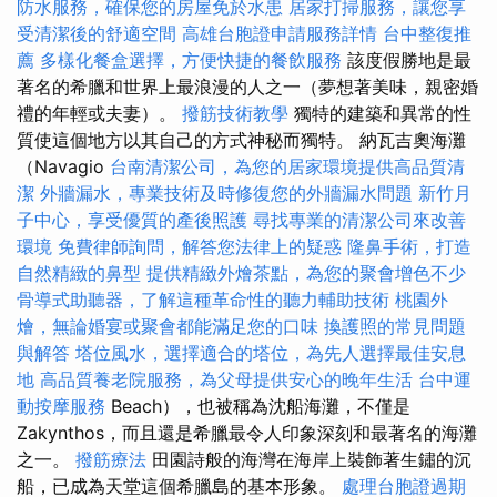
防水服務，確保您的房屋免於水患
居家打掃服務，讓您享
受清潔後的舒適空間
高雄台胞證申請服務詳情
台中整復推
薦
多樣化餐盒選擇，方便快捷的餐飲服務
該度假勝地是最
著名的希臘和世界上最浪漫的人之一（夢想著美味，親密婚
禮的年輕或夫妻）。
撥筋技術教學
獨特的建築和異常的性
質使這個地方以其自己的方式神秘而獨特。 納瓦吉奧海灘
（Navagio
台南清潔公司，為您的居家環境提供高品質清
潔
外牆漏水，專業技術及時修復您的外牆漏水問題
新竹月
子中心，享受優質的產後照護
尋找專業的清潔公司來改善
環境
免費律師詢問，解答您法律上的疑惑
隆鼻手術，打造
自然精緻的鼻型
提供精緻外燴茶點，為您的聚會增色不少
骨導式助聽器，了解這種革命性的聽力輔助技術
桃園外
燴，無論婚宴或聚會都能滿足您的口味
換護照的常見問題
與解答
塔位風水，選擇適合的塔位，為先人選擇最佳安息
地
高品質養老院服務，為父母提供安心的晚年生活
台中運
動按摩服務
Beach），也被稱為沈船海灘，不僅是
Zakynthos，而且還是希臘最令人印象深刻和最著名的海灘
之一。
撥筋療法
田園詩般的海灣在海岸上裝飾著生鏽的沉
船，已成為天堂這個希臘島的基本形象。
處理台胞證過期