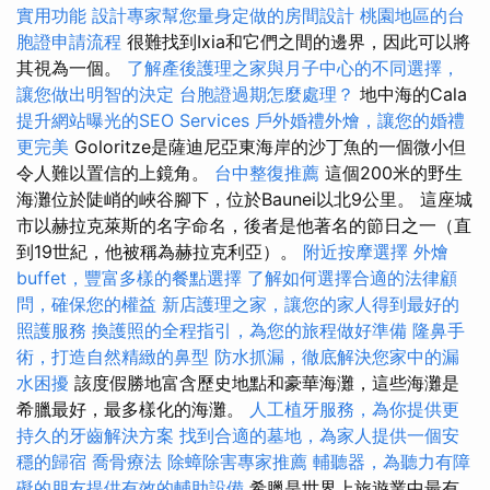
實用功能
設計專家幫您量身定做的房間設計
桃園地區的台
胞證申請流程
很難找到Ixia和它們之間的邊界，因此可以將
其視為一個。
了解產後護理之家與月子中心的不同選擇，
讓您做出明智的決定
台胞證過期怎麼處理？
地中海的Cala
提升網站曝光的SEO Services
戶外婚禮外燴，讓您的婚禮
更完美
Goloritze是薩迪尼亞東海岸的沙丁魚的一個微小但
令人難以置信的上鏡角。
台中整復推薦
這個200米的野生
海灘位於陡峭的峽谷腳下，位於Baunei以北9公里。 這座城
市以赫拉克萊斯的名字命名，後者是他著名的節日之一（直
到19世紀，他被稱為赫拉克利亞）。
附近按摩選擇
外燴
buffet，豐富多樣的餐點選擇
了解如何選擇合適的法律顧
問，確保您的權益
新店護理之家，讓您的家人得到最好的
照護服務
換護照的全程指引，為您的旅程做好準備
隆鼻手
術，打造自然精緻的鼻型
防水抓漏，徹底解決您家中的漏
水困擾
該度假勝地富含歷史地點和豪華海灘，這些海灘是
希臘最好，最多樣化的海灘。
人工植牙服務，為你提供更
持久的牙齒解決方案
找到合適的墓地，為家人提供一個安
穩的歸宿
喬骨療法
除蟑除害專家推薦
輔聽器，為聽力有障
礙的朋友提供有效的輔助設備
希臘是世界上旅遊業中最有