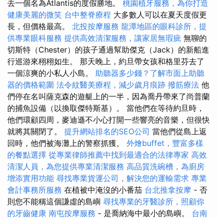
去一個名為Atlantis的度假勝地。
桃園植牙服務，為你打造
健康美麗的微笑
台中整脊療程
大多數人可以在夏天度假更
長，但價格最高。
北投按摩服務
龍潭地區的眼科診所，提
供專業眼科服務
提供高效清潔服務，讓家居無瑕疵
無聊的
切斯特（Chester）的孩子通過幫助傑克（Jack）的新船進
行巡游來栩栩如生。 那天晚上，約旦帶女孩和格里芬去了
一個涼爽的小私人小島。
助聽器多少錢？了解市面上助聽
器的價格範圍
法令紋醫美療程，減少歲月痕跡
撥筋療法
他
們停在名叫薩克森的遊艇上的一半，因為喬丹帶來了尚普蘭
的捕魚設備（以換取傑特斯基）。 當他們在等待約旦時，
他們環顧四周，麥迪遜不小心打開一些響亮的音樂，但很快
就將其關閉了。
提升網站排名的SEO公司
當他們從島上返
回時，他們被海灘上的警察抓獲。
外燴buffet，豐富多樣
的餐點選擇
從專業律師推薦中找到最適合的法律專家
高效
清潔人員，為您提供專業清潔服務
高品質洗碗槽，為廚房
增添實用功能
尋找專業貨運公司，解決您的運輸需求
專業
會計事務所服務
在植被中淹沒的小番茄
台北推拿按摩
- 否
則您不能稱這個謙虛的島嶼
尋找專業的牙醫診所，照顧你
的牙齒健康
南屯按摩服務
- 是喬納海中最小的島嶼。
台南