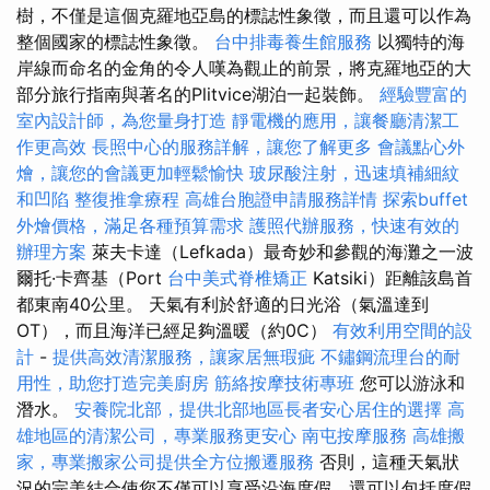
樹，不僅是這個克羅地亞島的標誌性象徵，而且還可以作為
整個國家的標誌性象徵。
台中排毒養生館服務
以獨特的海
岸線而命名的金角的令人嘆為觀止的前景，將克羅地亞的大
部分旅行指南與著名的Plitvice湖泊一起裝飾。
經驗豐富的
室內設計師，為您量身打造
靜電機的應用，讓餐廳清潔工
作更高效
長照中心的服務詳解，讓您了解更多
會議點心外
燴，讓您的會議更加輕鬆愉快
玻尿酸注射，迅速填補細紋
和凹陷
整復推拿療程
高雄台胞證申請服務詳情
探索buffet
外燴價格，滿足各種預算需求
護照代辦服務，快速有效的
辦理方案
萊夫卡達（Lefkada）最奇妙和參觀的海灘之一波
爾托·卡齊基（Port
台中美式脊椎矯正
Katsiki）距離該島首
都東南40公里。 天氣有利於舒適的日光浴（氣溫達到
OT），而且海洋已經足夠溫暖（約0C）
有效利用空間的設
計
-
提供高效清潔服務，讓家居無瑕疵
不鏽鋼流理台的耐
用性，助您打造完美廚房
筋絡按摩技術專班
您可以游泳和
潛水。
安養院北部，提供北部地區長者安心居住的選擇
高
雄地區的清潔公司，專業服務更安心
南屯按摩服務
高雄搬
家，專業搬家公司提供全方位搬遷服務
否則，這種天氣狀
況的完美結合使您不僅可以享受沿海度假，還可以包括度假