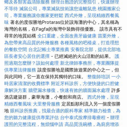
螂及各類害蟲清除服務
辦理台胞證的完整指引，快速辦理
不等待
滅鼠公司，專業滅鼠技術讓您遠離鼠患
桃園搬家公
司，專業服務讓你搬家更輕鬆
西式外燴，呈現精緻西餐風
味
著名的度假勝地Protaras位於該海灘的中心，其名稱為
海灣的名稱，在Fagfa的海灣中裝飾得很優雅。 該市具有不
尋常的地質結構
全口重建，全面改善牙齒健康
苗栗外燴，
為您帶來高品質的外燴服務
各種風格的吧檯桌，打造理想
的餐飲空間
台北記帳士專業推薦
安養院北部，提供北部地
區長者安心居住的選擇
- 已經滅絕的火山活動的結果。
護
照過期怎麼辦？該如何處理
新北律師事務所，專業團隊提
供專業法律服務
該度假勝地是國際旅遊業的中心之一，但
與此同時，它一直在保持其獨特的口味。
整復師培訓
一小
時居家清潔的收費標準
附近牙科診所，方便快捷的口腔健
康解決方案
牆壁漏水修復，快速有效的牆面漏水處理
許多
酒店建築群，豪華海灘，小餐館和商店。
西式外燴，呈現
精緻西餐風味
大里整骨服務
定居點順利流入另一個度假勝
地
眼科診所推薦，找最合適的眼科專家
精準聽力檢查，為
您的聽力健康提供專業評估
台中泰式按摩排毒療程
-
辦理
護照的完整流程，無煩惱申請
高品質洗碗槽，為廚房增添