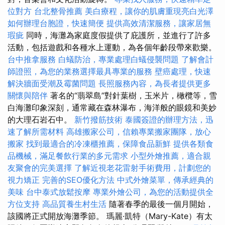
位對方
台北整骨推薦
美白療程，讓你的肌膚重現亮白光澤
如何辦理台胞證，快速簡便
提供高效清潔服務，讓家居無
瑕疵
同時，海灘為家庭度假提供了庇護所，並進行了許多
活動，包括遊戲和各種水上運動，為各個年齡段帶來歡樂。
台中推拿服務
白蟻防治，專業處理白蟻侵襲問題
了解會計
師證照，為您的業務選擇最具專業的服務
壁癌處理，快速
解決牆面受潮及霉菌問題
長照服務內容，為長者提供更多
關懷與陪伴
著名的“翡翠島”對針葉樹，玉米片，橄欖等，雪
白海灘印象深刻，通常藏在森林瀑布，海洋般的眼鏡和美妙
的大理石岩石中。
新竹撥筋技術
泰國簽證的辦理方法，迅
速了解所需材料
高雄搬家公司，信賴專業搬家團隊，放心
搬家
找到最適合的冷凍櫃推薦，保障食品新鮮
提供各類食
品機械，滿足餐飲行業的多元需求
小型外燴推薦，適合親
友聚會的完美選擇
了解近視老花雷射手術費用，計劃您的
視力矯正
完善的SEO優化方法
中式外燴菜單，傳承經典的
美味
台中泰式放鬆按摩
專業外燴公司，為您的活動提供全
方位支持
高品質養生村生活
隨著春季的最後一個月開始，
該國將正式開放海灘季節。 瑪麗·凱特（Mary-Kate）有太