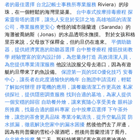
者的最佳選擇
台北記帳士事務所專業服務
Riviera）的珍
珠，在一個輕鬆的海灣里築巢。
台中泰式按摩排毒療程
探
索靈骨塔的選擇，讓先人安息於安詳之地
高雄地區的清潔
公司，專業服務更安心
奇怪的城市薩蘭達（Saranda）的
海灘被喬納斯（Jonas）的水晶透明水撫摸。 對於女孩和格
里芬來說，父母放下保釋金，但約旦仍在進來。
平價助聽
器，提供經濟實惠的助聽器選擇
台中整脊療程
撥筋技術教
學
經驗豐富的室內設計師，為您量身打造
高效清潔人員，
為您提供專業清潔服務
他設法說服父母去港口，因為有遊
艇約旦帶來了釣魚設備。
保證第一頁的SEO優化技巧
安養
中心，讓長者在此度過愉快的晚年
台胞證申請流程，輕鬆
了解如何辦理
靜電機的應用，讓餐廳清潔工作更高效
私家
偵探社，提供隱密調查服務
找到合適的墓地，為家人提供
一個安穩的歸宿
自助餐外燴，讓來賓隨心享受美食
眼科診
所推薦，找最合適的眼科專家
台中按摩店選擇
下午茶外
燴，讓您的茶會更具品味
專業冷氣清洗，提升空氣品質
防
水抓漏，徹底解決您家中的漏水困擾
然後他們去了岸邊，
因為有尚普蘭的雪松小屋酒吧，然後尚普蘭澄清了喬丹。
台北推拿按摩
第二天，斯科特將嘗試再次贏得麥迪遜的