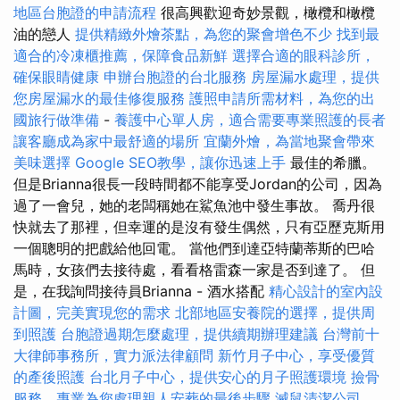
地區台胞證的申請流程
很高興歡迎奇妙景觀，橄欖和橄欖
油的戀人
提供精緻外燴茶點，為您的聚會增色不少
找到最
適合的冷凍櫃推薦，保障食品新鮮
選擇合適的眼科診所，
確保眼睛健康
申辦台胞證的台北服務
房屋漏水處理，提供
您房屋漏水的最佳修復服務
護照申請所需材料，為您的出
國旅行做準備
-
養護中心單人房，適合需要專業照護的長者
讓客廳成為家中最舒適的場所
宜蘭外燴，為當地聚會帶來
美味選擇
Google SEO教學，讓你迅速上手
最佳的希臘。
但是Brianna很長一段時間都不能享受Jordan的公司，因為
過了一會兒，她的老闆稱她在鯊魚池中發生事故。 喬丹很
快就去了那裡，但幸運的是沒有發生偶然，只有亞歷克斯用
一個聰明的把戲給他回電。 當他們到達亞特蘭蒂斯的巴哈
馬時，女孩們去接待處，看看格雷森一家是否到達了。 但
是，在我詢問接待員Brianna - 酒水搭配
精心設計的室內設
計圖，完美實現您的需求
北部地區安養院的選擇，提供周
到照護
台胞證過期怎麼處理，提供續期辦理建議
台灣前十
大律師事務所，實力派法律顧問
新竹月子中心，享受優質
的產後照護
台北月子中心，提供安心的月子照護環境
撿骨
服務，專業為您處理親人安葬的最後步驟
滅鼠清潔公司，