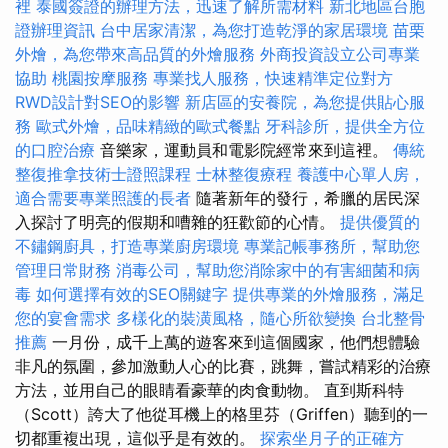
裡
泰國簽證的辦理方法，迅速了解所需材料
新北地區台胞
證辦理資訊
台中居家清潔，為您打造乾淨的家居環境
苗栗
外燴，為您帶來高品質的外燴服務
外商投資設立公司專業
協助
桃園按摩服務
專業找人服務，快速精準定位對方
RWD設計對SEO的影響
新店區的安養院，為您提供貼心服
務
歐式外燴，品味精緻的歐式餐點
牙科診所，提供全方位
的口腔治療
音樂家，運動員和電影院經常來到這裡。
傳統
整復推拿技術士證照課程
士林整復療程
養護中心單人房，
適合需要專業照護的長者
隨著新年的發行，希臘的居民深
入探討了明亮的假期和嘈雜的狂歡節的心情。
提供優質的
不鏽鋼廚具，打造專業廚房環境
專業記帳事務所，幫助您
管理日常財務
消毒公司，幫助您消除家中的有害細菌和病
毒
如何選擇有效的SEO關鍵字
提供專業的外燴服務，滿足
您的宴會需求
多樣化的裝潢風格，隨心所欲變換
台北整骨
推薦
一月份，成千上萬的遊客來到這個國家，他們想體驗
非凡的氛圍，參加激動人心的比賽，跳舞，嘗試精彩的治療
方法，並用自己的眼睛看豪華的肉食動物。 直到斯科特
（Scott）誇大了他從耳機上的格里芬（Griffen）聽到的一
切都重複出現，這似乎是有效的。
探索坐月子的正確方