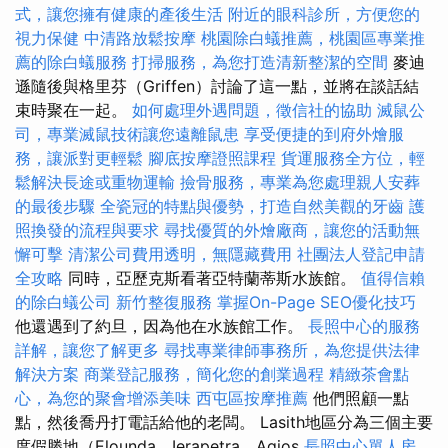
式，讓您擁有健康的產後生活
附近的眼科診所，方便您的
視力保健
中清路放鬆按摩
桃園除白蟻推薦，桃園區專業推
薦的除白蟻服務
打掃服務，為您打造清新整潔的空間
麥迪
遜隨後與格里芬（Griffen）討論了這一點，並將在談話結
束時聚在一起。
如何處理外遇問題，徵信社的協助
滅鼠公
司，專業滅鼠技術讓您遠離鼠患
享受便捷的到府外燴服
務，讓派對更輕鬆
腳底按摩證照課程
貨運服務全方位，輕
鬆解決長途或重物運輸
撿骨服務，專業為您處理親人安葬
的最後步驟
全瓷冠的特點與優勢，打造自然美觀的牙齒
護
照換發的流程與要求
尋找優質的外燴廠商，讓您的活動無
懈可擊
清潔公司費用透明，無隱藏費用
社團法人登記申請
全攻略
同時，亞歷克斯看著亞特蘭蒂斯水族館。
值得信賴
的除白蟻公司
新竹整復服務
掌握On-Page SEO優化技巧
他還遇到了約旦，因為他在水族館工作。
長照中心的服務
詳解，讓您了解更多
尋找專業律師事務所，為您提供法律
解決方案
商業登記服務，簡化您的創業過程
精緻茶會點
心，為您的聚會增添美味
西屯區按摩推薦
他們照顧一點
點，然後喬丹打電話給他的老闆。 Lasith地區分為三個主要
度假勝地（Elounda，Ierapetra，Agios
長照中心單人房，