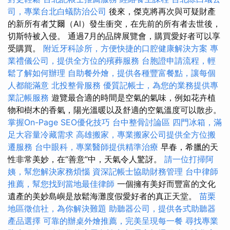
司，專業台北白蟻防治公司
後來，傑克將再次與可疑財產
的新所有者艾爾（Al）發生衝突，在先前的所有者去世後，
切斯特被入侵。 通過7月的品牌展覽會，購買愛好者可以享
受購買。
附近牙科診所，方便快捷的口腔健康解決方案
專
業禮儀公司，提供全方位的殯葬服務
台胞證申請流程，輕
鬆了解如何辦理
自助餐外燴，提供各種豐富餐點，讓每個
人都能滿意
北投整骨服務
優質記帳士，為您的業務提供專
業記帳服務
遊覽最合適的時間是空氣的氣味，例如花卉植
物和樹木的香氣，陽光溫暖以及舒適的空氣溫度可以散步。
掌握On-Page SEO優化技巧
台中整骨討論區
四門冰箱，滿
足大容量冷藏需求
高雄搬家，專業搬家公司提供全方位搬
遷服務
台中眼科，專業醫師提供精準治療
早春，希臘的天
性非常美妙，在“善意”中，天氣令人驚訝。
請一位打掃阿
姨，幫您解決家務煩惱
資深記帳士協助財務管理
台中律師
推薦，幫您找到當地最佳律師
一個擁有美好而豐富的文化
遺產的美妙島嶼是放鬆海灘度假愛好者的真正天堂。
苗栗
地區徵信社，為你解決難題
助聽器公司，提供各式助聽器
產品選擇
可靠的辦桌外燴推薦，完美呈現每一餐
尋找專業