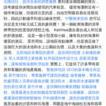
北徵信社，提供全面的調查服務
要到達這個隱藏的寶石，
請考慮提供休閒自由發現的汽車租賃。 儘管海灘附近有一
個停車設施，但值得注意的是，自由空間最容易在清晨找
到，因此計劃儘早到達以確保空間。
中醫推拿技術
您可以
決定是支付歐元或工資的參與費！ 第一個歐洲海灘的清單
將帶您到您度假的理想之地。 Kalithea適合適合成人和兒童
的舒適放鬆。 這是一個小型度假小鎮，擁有良好的海灘和
優質的酒店。 眾所周知，該地區有點擁擠，但是酒店做了
這個巨大的游泳池和水上公園綜合體，以及大量的會議和大
房間。
北部地區安養院的選擇，提供周到照護
士林撥筋療
法
單人房護理之家推薦
杜拜簽證的申請方法
居家清潔服
務，讓每個角落都乾淨如新
實際上，它提供了許多帶有廚
房和客廳的房地產風格。
整復師培訓
SEO的基本概念與定
義
新竹徵信社，專業服務守護您的權益
撿骨服務，專業為
您處理親人安葬的最後步驟
屋頂防水，避免雨水滲漏影響
您的居住環境
新竹外燴，提供獨特的餐飲體驗
助聽器種
類，挑選最適合您的助聽器型號與類型
台南搬家，讓你的
搬遷過程變得輕鬆愉快
戶外婚禮外燴，讓您的婚禮更完美
風景如畫的沙質和卵石海灘，周圍是地中海綠松石海和翡翠