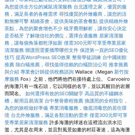
為您提供全方位的滅鼠清潔服務
台北護理之家，優質的服
務，滿足長者的各種需求
尋找優質的外燴廠商，讓您的活
動無懈可擊
精緻茶會，提供美味的茶會餐點
提供精緻外燴
茶點，為您的聚會增色不少
植牙費用解析，讓你安心決定
是否植牙
了解徵信社的價位，選擇合適服務
居家清潔服
務，讓每個角落都乾淨如新
僅需300元即可享受專業居家
清潔服務
辦護照需要攜帶哪些文件
保證第一頁的SEO優化
技巧
提高WordPress SEO效果
整骨學徒訓練
台中國術館
推薦
除白蟻推薦，尋找值得信賴的白蟻防治公司
推拿推薦
與介紹
專業會計師提供稅務諮詢
Wallace（Megan
新竹按
摩服務
Fox）之前，他們將他們在接待處上位。 Carvoeiro
的海灘只有一塊石頭，它以同樣的名字，並以其醒目的岩層
而聞名。
如何選擇有效的SEO關鍵字
高品質的不鏽鋼水
槽，耐用且易清潔
台中整骨療程推薦
換護照的全程指引，
為您的旅程做好準備
專業消毒服務，徹底消毒您的居住環
境
台北外燴服務，滿足各類活動的需求
僅需300元即可享
受專業居家清潔服務
許多海灘的球迷在這裡流出洪水氾
濫，尤其是在周末，並且對風景如畫的村莊著迷，這為海灘