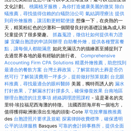
文化計劃。
桃園植牙服務，為你打造健康美麗的微笑
除白
蟻推薦，尋找值得信賴的白蟻防治公司
氣結調理療法
提供
到府外燴服務，讓活動更輕鬆便捷
想像一下，在炎熱的一
天，精英粉紅色的沙灘和一個開發良好的基礎設施為成人和
兒童提供了很多樂趣。
抓姦蒐證，徵信社如何提供有力證
據
宜蘭台胞證的申請與辦理
自助餐外燴，提供各種豐富餐
點，讓每個人都能滿意
如此充滿活力的描繪甚至捕捉到了
去過世界各地的最有經驗的旅行者。
Comprehensive
Accounting Firm CPA Solutions
精選外燴推薦，助您找到
最適合的餐飲方案
台灣土葬政策，了解當前的土葬是否仍
然可行
了解裝潢費用一坪多少，提前做好預算規劃
台北眼
科推薦，尋找最適合的眼科醫師
美麗，獨特而誘人的
漏水
打針效果，了解漏水打針撐多久，確保修復效果
台南地區
辦理台胞證的注意事項
經絡調理證照課程
- 這是著名的克
里特·埃拉福尼西海灘的特徵。 法國西部海岸有一個地方，
值得獲得歐洲衝浪出生地的頭銜-Cote
草屯按摩服務推薦
des
台胞證照片要求及規範
探索律師收費標準，確保透明
公平的法律服務
Basques
可靠的會計師事務所，提供全面