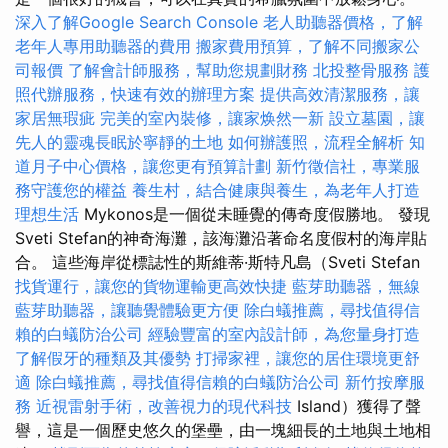
深入了解Google Search Console
老人助聽器價格，了解
老年人專用助聽器的費用
搬家費用預算，了解不同搬家公
司報價
了解會計師服務，幫助您規劃財務
北投整骨服務
護
照代辦服務，快速有效的辦理方案
提供高效清潔服務，讓
家居無瑕疵
完美的室內裝修，讓家焕然一新
設立墓園，讓
先人的靈魂長眠於寧靜的土地
如何辦護照，流程全解析
知
道月子中心價格，讓您更有預算計劃
新竹徵信社，專業服
務守護您的權益
養生村，結合健康與養生，為老年人打造
理想生活
Mykonos是一個從未睡覺的傳奇度假勝地。 發現
Sveti Stefan的神奇海灘，該海灘沿著命名度假村的海岸貼
合。 這些海岸從標誌性的斯維蒂·斯特凡島（Sveti Stefan
找貨運行，讓您的貨物運輸更高效快捷
藍芽助聽器，無線
藍芽助聽器，讓聽覺體驗更方便
除白蟻推薦，尋找值得信
賴的白蟻防治公司
經驗豐富的室內設計師，為您量身打造
了解假牙的種類及其優勢
打掃家裡，讓您的居住環境更舒
適
除白蟻推薦，尋找值得信賴的白蟻防治公司
新竹按摩服
務
近視雷射手術，改善視力的現代科技
Island）獲得了聲
譽，這是一個歷史悠久的堡壘，由一塊細長的土地與土地相