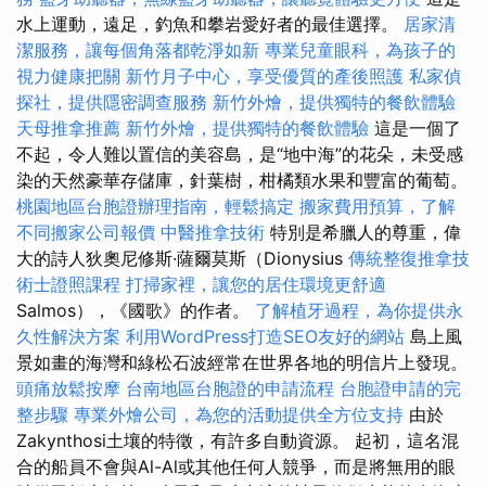
水上運動，遠足，釣魚和攀岩愛好者的最佳選擇。
居家清
潔服務，讓每個角落都乾淨如新
專業兒童眼科，為孩子的
視力健康把關
新竹月子中心，享受優質的產後照護
私家偵
探社，提供隱密調查服務
新竹外燴，提供獨特的餐飲體驗
天母推拿推薦
新竹外燴，提供獨特的餐飲體驗
這是一個了
不起，令人難以置信的美容島，是“地中海”的花朵，未受感
染的天然豪華存儲庫，針葉樹，柑橘類水果和豐富的葡萄。
桃園地區台胞證辦理指南，輕鬆搞定
搬家費用預算，了解
不同搬家公司報價
中醫推拿技術
特別是希臘人的尊重，偉
大的詩人狄奧尼修斯·薩爾莫斯（Dionysius
傳統整復推拿技
術士證照課程
打掃家裡，讓您的居住環境更舒適
Salmos），《國歌》的作者。
了解植牙過程，為你提供永
久性解決方案
利用WordPress打造SEO友好的網站
島上風
景如畫的海灣和綠松石波經常在世界各地的明信片上發現。
頭痛放鬆按摩
台南地區台胞證的申請流程
台胞證申請的完
整步驟
專業外燴公司，為您的活動提供全方位支持
由於
Zakynthosi土壤的特徵，有許多自動資源。 起初，這名混
合的船員不會與Al-Al或其他任何人競爭，而是將無用的眼