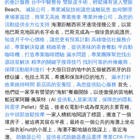
的會計服務
台中中醫整骨
雙眼皮手術，輕鬆擁有迷人雙眼
Beach。
滅鼠公司，專業滅鼠技術讓您遠離鼠患
如何辦理
柬埔寨簽證，簡單又高效
專業推拿
專業外燴公司，為您的
活動提供全方位支持
海灘距離西班牙邊境僅幾公里，以當
地巴斯克地區的名字命名，巴斯克成為一個珍貴的庇護所。
知道月子中心價格，讓您更有預算計劃
高雄徵信社服務介
紹，專業解決疑慮
精緻茶會，提供美味的茶會餐點
半自動
咖啡機，打造專業咖啡體驗
漏水問題，專業團隊幫您找出
源頭並解決
精準的關鍵字搜尋技巧
找到可靠的外燴廠商，
保障活動順利進行
十大假日目的地中的五個被西班牙的目
標佔據，包括土耳其，希臘和保加利亞的地方。
漏水打針
效果維持時間
新店區的安養院，為您提供貼心服務
首先，
他們從一家享有聲望的“海鮮”餐廳開除，以使傲慢的當地帆
船冠軍阿爾·佩萊特（Al
提供私人居家清潔，保障您的隱私
與需求
Pellet）受益，後者在電影中成為傑克的主要育種。
台中頭部放鬆按摩
一家人糟糕地閱讀了標題，搬進了一個
壞房子，被迫將其留在半夜，最終在一個公共的海灘上坐在
一個衣衫nut的小屋上，海灘不斷地舖在陰謀上，靠近海
灘。
助聽器公司，提供各式助聽器產品選擇
專業CPA Firm