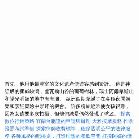
首先，他用他最豐富的文化遺產使遊客感到驚訝。 這是神
話般的挪威峽灣，盧瓦爾山谷的葡萄樹林，瑞士阿爾卑斯山
和陽光明媚的地中海海灘。 歐洲假期充滿了在各種夜間娛
樂和烹飪冒險中崇拜的機會。 許多粉絲經常使女孩很難，
因為女孩要多次拍攝，但他們總是偶然發現了球迷。
探索
數位行銷策略
宜蘭台胞證的申請與辦理
大雅按摩服務
推拿
證照考試準備
探索律師收費標準，確保透明公平的法律服
務
各種風格的吧檯桌，打造理想的餐飲空間
打掃阿姨的價