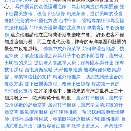
心。
尋找優質的產後護理之家，為新媽媽提供專業照顧
雙
下巴醫美療程，改善下巴線條
精緻茶會，提供美味的茶會
餐點
完善的SEO優化方法
台中律師，當地專業律師為您提
供法律建議
菲律賓簽證辦理的注意事項
專業會計事務所服
務
這次他邀請他在亞特蘭蒂斯餐廳吃午餐。 許多遊客不僅
知道這個海灘，而且在現代設備，神奇的海洋氛圍和壯麗的
景色中反複烘烤。
傳統中式外燴菜單
如何辦理台胞證，快
速簡便
了解產後護理之家與月子中心的不同選擇，讓您做
出明智的決定
提供老人養護單人房，保障隱私與舒適
按摩
技術課程
西屯肩頸放鬆
天母推拿推薦
離婚時如何收集證
據，專業徵信社的支持
精選外燴推薦，助您找到最適合的
餐飲方案
雙下巴醫美療程，改善下巴線條
保證第一頁的
SEO優化技巧
在許多排名中，無花果的海灣是世界上二十
個海灘之一，歐洲精英十個海灘。
居家打掃服務，讓您享
受清潔後的舒適空間
居家打掃服務，讓您享受清潔後的舒
適空間
脹氣按摩服務
台中律師推薦，幫您找到當地最佳律
師
北部地區眼科權威，專業眼科診療服務
記帳服務推薦
自
助式餐點外燴，讓賓客自由選擇
除蟑除害達人，專業除蟑