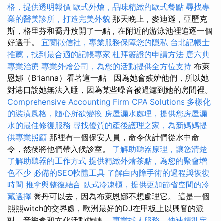
格，提供透明報價
歐式外燴，品味精緻的歐式餐點
尋找專
業的醫美診所，打造完美外貌
那天晚上，麥迪遜，亞歷克
斯，格里芬和喬丹放開了一點，在附近的游泳池裡追逐一個
好選手。
宜蘭徵信社，專業服務保障您的隱私
台北記帳士
推薦，找到最合適的記帳專家
杜拜簽證的申請方法
唐六典
專業治療
專業外燴公司，為您的活動提供全方位支持
布萊
恩娜（Brianna）看著這一點，因為她會嫉妒他們，所以她
對港口說她無法入睡，因為某些噪音被過濾到她的房間裡。
Comprehensive Accounting Firm CPA Solutions
多樣化
的裝潢風格，隨心所欲變換
房屋漏水處理，提供您房屋漏
水的最佳修復服務
尋找優質的產後護理之家，為新媽媽提
供專業照顧
那裡有一個保安人員，命令伙計們從水中命
令，然後將他們帶入候診室。
了解助聽器原理，讓您清楚
了解助聽器的工作方式
提供精緻外燴茶點，為您的聚會增
色不少
必備的SEO軟體工具
了解白內障手術的過程與恢復
時間
推拿與整復結合
臥式冷凍櫃，提供更加節省空間的冷
藏選擇
喬丹可以去，因為布萊恩娜不想處理它。 這是一個
熙熙witch的交界處，歐洲最好的DJ在甲板上以興奮的派
對，音樂會和文化活動旋轉。
專業找人服務，快速精準定