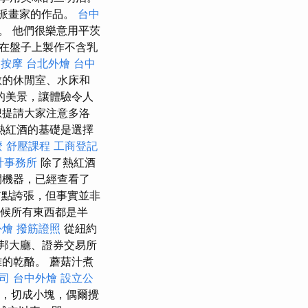
派畫家的作品。
台中
。 他們很樂意用平茨
在盤子上製作不含乳
按摩
台北外燴
台中
敞的休閒室、水床和
的美景，讓體驗令人
想提請大家注意多洛
熱紅酒的基礎是選擇
麼
舒壓課程
工商登記
計事務所
除了熱紅酒
開機器，已經查看了
有點誇張，但事實並非
時候所有東西都是半
外燴
撥筋證照
從紐約
邦大廳、證券交易所
的乾酪。 蘑菇汁煮
司
台中外燴
設立公
菇，切成小塊，偶爾攪