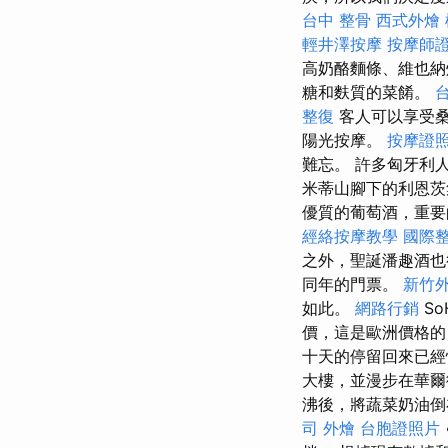
台中 整骨
西式外燴
輕井澤按摩
按摩師
高奶酪麵條、維也納
糖和麩質的菜餚。
整復
客人可以享受桑
陽光按摩。
按摩證
難忘。 許多匈牙利
米蒂山腳下的利恩茨
優質的葡萄酒，重要
經絡按摩教學
國際
之外，聖誕潘趣酒也
同年的門票。
新竹
如此。
網路行銷
So
價，這是歐洲價格
十天的停留回來已經
大樓，並漫步在華爾
沸後，將蔬菜奶油倒
司
外燴
台胞證照片