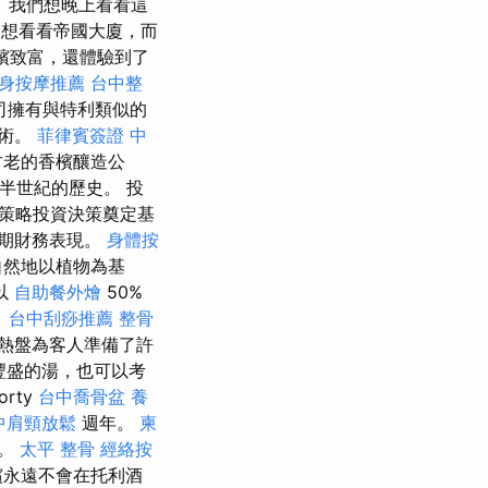
 我們想晚上看看這
們想看看帝國大廈，而
香檳致富，還體驗到了
身按摩推薦
台中整
司擁有與特利類似的
藝術。
菲律賓簽證
中
古老的香檳釀造公
半世紀的歷史。 投
策略投資決策奠定基
期財務表現。
身體按
自然地以植物為基
以
自助餐外燴
50%
。
台中刮痧推薦
整骨
熱盤為客人準備了許
豐盛的湯，也可以考
rty
台中喬骨盆
養
中肩頸放鬆
週年。
柬
識。
太平 整骨
經絡按
檳永遠不會在托利酒