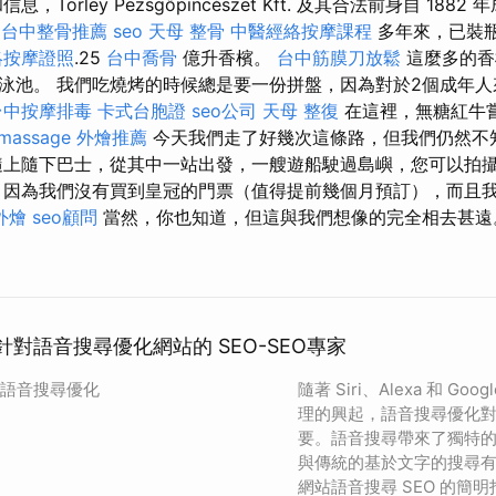
Törley Pezsgőpincészet Kft. 及其合法前身自 1882
台中整骨推薦
seo
天母 整骨
中醫經絡按摩課程
多年來，已裝瓶
絡按摩證照
.25
台中喬骨
億升香檳。
台中筋膜刀放鬆
這麼多的香
泳池。 我們吃燒烤的時候總是要一份拼盤，因為對於2個成年人
台中按摩排毒
卡式台胞證
seo公司
天母 整復
在這裡，無糖紅牛
massage
外燴推薦
今天我們走了好幾次這條路，但我們仍然不
上隨下巴士，從其中一站出發，一艘遊船駛過島嶼，您可以拍
因為我們沒有買到皇冠的門票（值得提前幾個月預訂），而且
外燴
seo顧問
當然，你也知道，但這與我們想像的完全相去甚遠
何針對語音搜尋優化網站的 SEO-SEO專家
對語音搜尋優化
隨著 Siri、Alexa 和 Goog
理的興起，語音搜尋優化對於
要。語音搜尋帶來了獨特
與傳統的基於文字的搜尋
網站語音搜尋 SEO 的簡