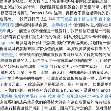
提供更多幫助。 那天我們去了洛克斐勒中心的峭石之巔觀景台。
晚上9點30分的時間。 我們選擇這個觀景台的原因很簡單，我
檳酒莊品牌經理 Tamás Lőrik 強調，得標者不僅透過獨特的
傳統。 - 我們對我們成立 140
工商登記
台中精油按摩
台中全
按摩課程
週年感到非常自豪。
自助餐外燴
僅僅因為很少國內公
按摩
此外，釀造香檳不僅僅是一種愛好，我們相信它也是一門
我們有責任珍惜和記住我們的傳統，因為托利是當今匈牙利最
age seo
這就是為什麼我們試圖用數字來彙編和展示我們近一個
析這些財務參數來獲得有價值的見解，為實現麥當勞成長潛力的
台胞證照片
未來幾年的預期值讓投資者能夠深入了解麥當勞的預
些喜歡嘗試的人，我們展示了一個簡單而特殊的配方，可用於
來新的顏色和新的口味。
按摩
航行多次後，他們非常感激，可以
購瓶裝新西蘭、美國、南非、義大利、法國和西班牙的葡萄酒
簽證
在這些額外的餐廳中，亞洲奇蹟泉鐵板燒值得一提，這裡用
了表演元素。 • 此湯品適合搭配清淡、多汁的白酒。 如果是更
 我們想以一種特殊的方式慶祝 a hundred - 喬遷餐飲 and fo
桃園外燴
免費按摩課程
台中 按摩 整骨
台胞證台中
北屯按摩
台
這個系列的成果就是我們的香檳大師迄今為止所累積的所有知
品進行拍賣讓我們感到非常自豪，因為可以肯定的是，這種香