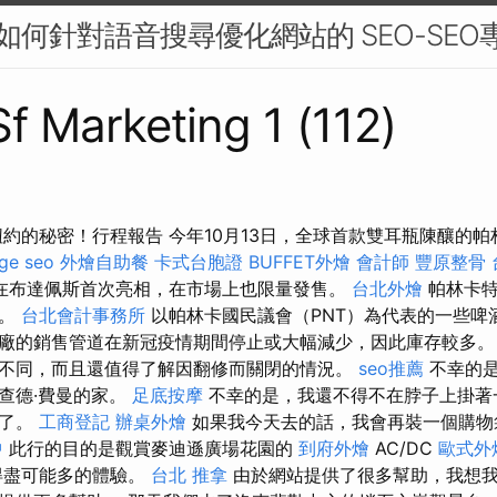
：如何針對語音搜尋優化網站的 SEO-SEO
Sf Marketing 1 (112)
約的秘密！行程報告 今年10月13日，全球首款雙耳瓶陳釀的帕林卡
ge seo
外燴自助餐
卡式台胞證
BUFFET外燴
會計師
豐原整骨
ra在布達佩斯首次亮相，在市場上也限量發售。
台北外燴
帕林卡特
果。
台北會計事務所
以帕林卡國民議會（PNT）為代表的一些啤
廠的銷售管道在新冠疫情期間停止或大幅減少，因此庫存較多。
不同，而且還值得了解因翻修而關閉的情況。
seo推薦
不幸的是
查德·費曼的家。
足底按摩
不幸的是，我還不得不在脖子上掛著
壞了。
工商登記
辦桌外燴
如果我今天去的話，我會再裝一個購物
中
此行的目的是觀賞麥迪遜廣場花園的
到府外燴
AC/DC
歐式外
得盡可能多的體驗。
台北 推拿
由於網站提供了很多幫助，我想