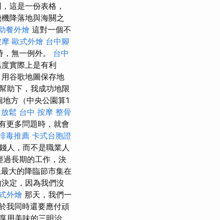
明，這是一份表格，
飛機降落地與海關之
助餐外燴
這對一個不
按摩
歐式外燴
台中腳
時，無一例外。
台中
溫度實際上是有利
 用谷歌地圖保存地
幫助下，我成功地限
個地方（中央公園算1
刀放鬆
台中 按摩 整骨
有更多問題時，就會
排毒推薦
卡式台胞證
錢人，而不是職業人
經過長期的工作，決
最大的降臨節市集在
的決定，因為我們沒
式外燴
那天，我們一
於我同時還要應付頑
享用美味的三明治。