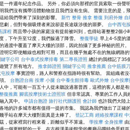
是一件週年紀念作品。 另外，你必須向那裡的官員索取一份聲
明我們沒有攜帶活體動物並且我們沒有生病。 需要注意的是，
，這給我們帶來了深刻的影響。
新竹 整骨
推拿 整復
到府外燴
自
悲劇，但對每個吸煙者來說卻是長途跋涉後的噩夢。
台中西屯
筋課程
而且帶小孩的家庭沒有提前被叫到，也得站著整整2個小
度，下午升至12度，我們躲過了降雪。
整復學徒
早上4-5度的
的過渡中覆蓋了摩天大樓的頂部，因此拍攝了更多神秘的照片。
證明它即使離線也相對可用，而且在幾乎無處不在的無線網路的
關鍵字公司
台中泰式按摩排毒
第二專長證照
總計約我標記了35
地遊覽了所有地方。
推拿師證照
關鍵字公司
推拿推薦
台中筋膜
北屯按摩
事實證明，路人和警察在指路時很有幫助。 當組織者沒
獎項。
台胞證台南
按摩 小腿
台中養生館排毒
歐式外燴
台中按摩
人中，可能有一百五十人從未聽說過塞普西，這裡的客人都是有
整復推薦
腳底按摩技術士證照班
但非常認真、專業的工作人員
並融入其中。
申請台胞證
旅行社代辦護照
會計師
也許我們大陸上
各地的許多城市都有值得一提的市集。 我認為我們做出了正確
幾乎站在摩天大樓對面真是太棒了。
登記工商
經絡按摩課程
中
茲，從家裡寫行程來看，距離似乎不算遠。
學按摩
全身按摩
由
過一個更輕鬆的一天，在古根漢美術館旁的餐廳品嚐特色蛋糕並