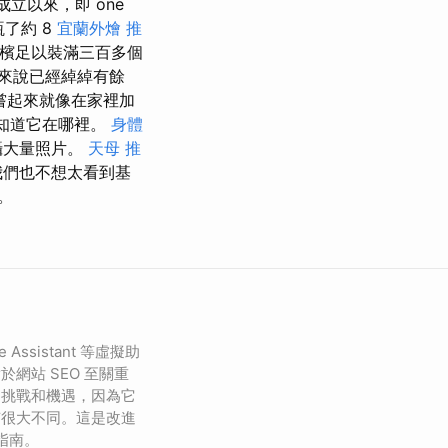
 年成立以來，即 one
了約 8
宜蘭外燴
推
檳足以裝滿三百多個
來說已經綽綽有餘
嘗起來就像在家裡加
知道它在哪裡。
身體
攝大量照片。
天母 推
我們也不想太看到基
。
le Assistant 等虛擬助
網站 SEO 至關重
的挑戰和機遇，因為它
有很大不同。這是改進
明指南。