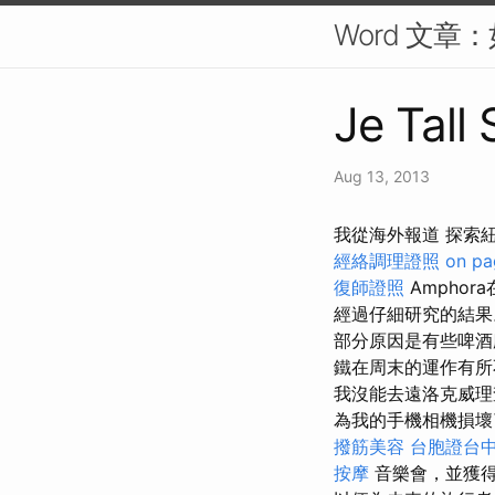
Word 文章
Je Tall 
Aug 13, 2013
我從海外報道 探索紐
經絡調理證照
on pa
復師證照
Ampho
經過仔細研究的結
部分原因是有些啤酒
鐵在周末的運作有所
我沒能去遠洛克威理
為我的手機相機損
撥筋美容
台胞證台
按摩
音樂會，並獲