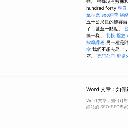
拌。 根據現有數據和信息，
hundred forty
整脊
拿推薦
seo顧問
經
五十公尺長的競賽游
了，甚至一點點。
糖一樣。
北投 撥筋
按摩課程
另一種是隨
拿
我們不想去島上，
座。
登記公司
辦桌
Word 文章：如
Word 文章：如何針
網站的 SEO-SEO專家