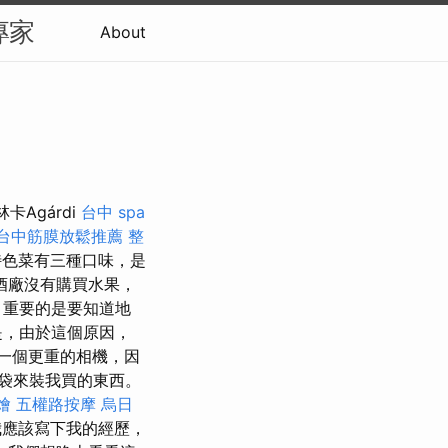
專家
About
Agárdi
台中 spa
台中筋膜放鬆推薦
整
色菜有三種口味，是
酒廠沒有購買水果，
 重要的是要知道地
，由於這個原因，
一個更重的相機，因
袋來裝我買的東西。
燴
五權路按摩
烏日
我應該寫下我的經歷，