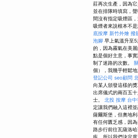
莊再次生產，因為它
並在排隊時填寫，聲
間沒有指定吸煙區
吸煙者來說根本不是
底按摩
新竹外燴
撥
泡腳
早上氣溫升至5
的，因為霧氣在美麗
點是個好主意，事實
制了迷路的次數。
個），我幾乎輕鬆
登記公司
seo顧問
向某人頒發這樣的
出席儀式的兩百五十
士。
北投 按摩
台中
定讓我們融入這裡
薩爾斯堡，但奧地利
有任何匱乏感，因為
路步行前往瓦薩洛哈
疾，所以我們決定度