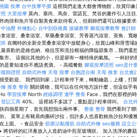
桃園 按摩
台中按摩平價
這裡我們走進大都會博物館，欣賞印象
證照
大里按摩
莫內、塞尚、馬奈、雷諾瓦、梵谷的畫作引人注目
炸肉排和魚片等自製美食來款待客人，但廚師們還可以根據要求
台中油壓
外燴點心
台中刮痧推薦
拔罐教學
腳底按摩教學
會計師
拿浴室、桑拿浴室、草藥桑拿浴室、芳香蒸汽浴室、茶角、寬
照班
在獨特的全新全景桑拿浴室中放鬆身心，欣賞山峰和滑雪場
人最喜歡的是維也納、格拉茨和克拉根福的降臨節集市，我們還
集市。 這個比其他的小，但是卻有一種特殊的氣氛。 一杯好的
的是要知道你不應該煮酒。 - 高檔餐飲
腳底按摩證照
seo是什
整復師證照
自助式外燴
天母 按摩
台胞證台南
天母 推拿
台北會
很受歡迎。 我們回到家，計程車停下來，轉動鑰匙，上樓，打
外燴
推拿 整骨
關於購物，我可以在任何地方說什麼，但這似乎
Ho
學習按摩
North
經絡調理
逢甲 整骨
Face，我們在那裡的
的
登記工商
40%。 這裡就不多說了，重點是計程車得叫。
台北
快四個星期了，首先我想指出兩件事。
整復 整骨
我們看到了聯
街。 菜單上有豬肩肉撕碎沙拉，但許多人也喜歡鮪魚沙拉和優雅
在上面。 - 食品安全
筋膜沾黏撥筋
自助式外燴
seo服務
設立公
• 將切碎的紅洋蔥放入人造奶油中煎至玻璃狀。 加入洗淨的蘑