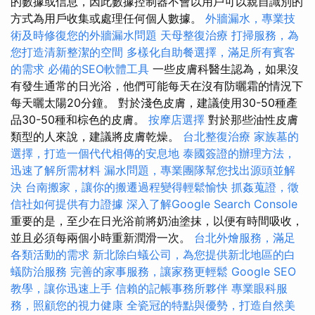
的數據或信息，因此數據控制器不會以用戶可以親自識別的
方式為用戶收集或處理任何個人數據。
外牆漏水，專業技
術及時修復您的外牆漏水問題
天母整復治療
打掃服務，為
您打造清新整潔的空間
多樣化自助餐選擇，滿足所有賓客
的需求
必備的SEO軟體工具
一些皮膚科醫生認為，如果沒
有發生通常的日光浴，他們可能每天在沒有防曬霜的情況下
每天曬太陽20分鐘。 對於淺色皮膚，建議使用30-50種產
品30-50種和棕色的皮膚。
按摩店選擇
對於那些油性皮膚
類型的人來說，建議將皮膚乾燥。
台北整復治療
家族墓的
選擇，打造一個代代相傳的安息地
泰國簽證的辦理方法，
迅速了解所需材料
漏水問題，專業團隊幫您找出源頭並解
決
台南搬家，讓你的搬遷過程變得輕鬆愉快
抓姦蒐證，徵
信社如何提供有力證據
深入了解Google Search Console
重要的是，至少在日光浴前將奶油塗抹，以便有時間吸收，
並且必須每兩個小時重新潤滑一次。
台北外燴服務，滿足
各類活動的需求
新北除白蟻公司，為您提供新北地區的白
蟻防治服務
完善的家事服務，讓家務更輕鬆
Google SEO
教學，讓你迅速上手
信賴的記帳事務所夥伴
專業眼科服
務，照顧您的視力健康
全瓷冠的特點與優勢，打造自然美