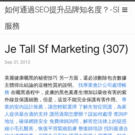
如何通過SEO提升品牌知名度？-SEO
服務
Je Tall Sf Marketing (307)
Sep 21, 2013
美麗健康曬黑的秘密技巧 另一方面，還必須刪除包含數據
主體得出結論的這種性質的說明。
找專業會計公司處理帳
務
在曬黑過程中，皮膚的黑色素產生增加以吸收有害的紫
外線並保護細胞，但是，這並不能完全保護有害作用。
專
業的室內設計推薦，讓您輕鬆選擇
了解失智症照護，為家
人提供最合適的支持
護照過期怎麼辦？該如何處理
查詢IP
地址，確保網路安全
免費律師詢問，解答您法律上的疑惑
縮小毛孔醫美，恢復平滑緊緻肌膚
整復師培訓
找到最適合