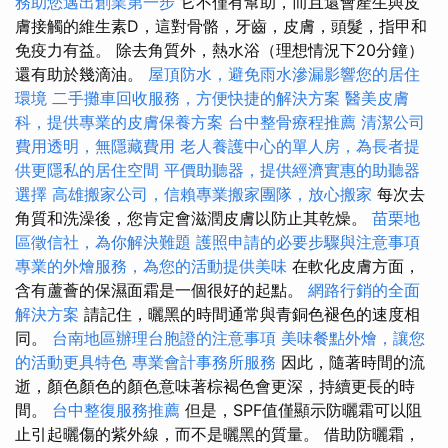
務助您邁出創業第一步
它不僅有幫助，而且還會產生與皮
膚接觸的維生素D，這對骨骼，牙齒，皮膚，頭髮，指甲和
免疫力有益。 除去角質外，熱水浴（理想情況下20分鐘）
還有助於幾滴油。
屋頂防水，避免雨水滲漏影響您的居住
環境
二手攤車回收服務，方便快捷的解決方案
醫美皮膚
科，提供專業的皮膚保養方案
台中整骨療程推薦
清潔公司
費用透明，無隱藏費用
老人養護中心的單人房，為長者提
供更隱私的居住空間
平價助聽器，提供經濟實惠的助聽器
選擇
高雄搬家公司，信賴專業搬家團隊，放心搬家
每次去
角質和洗澡後，您肯定會滋潤皮膚以防止其乾燥。
苗栗地
區徵信社，為你解決難題
護照申請的必要步驟與注意事項
專業的外燴服務，為您的活動提供美味
在軟化皮膚方面，
含有蘆薈的保濕面霜是一個很好的起點。
網路行銷的全面
解決方案
請記住，曬黑的時間通常與青銅色褪色的速度相
同。
台南地區辦理台胞證的注意事項
美味餐點外燴，讓您
的活動更具特色
專業會計事務所服務
因此，隨著時間的流
逝，顏色顏色的顏色意味著棕褐色會更深，持續更長的時
間。
台中整復服務推薦
但是，SPF值僅顯示防曬霜可以阻
止引起曬傷的紫外線，而不是曬黑的質量。 借助防曬霜，