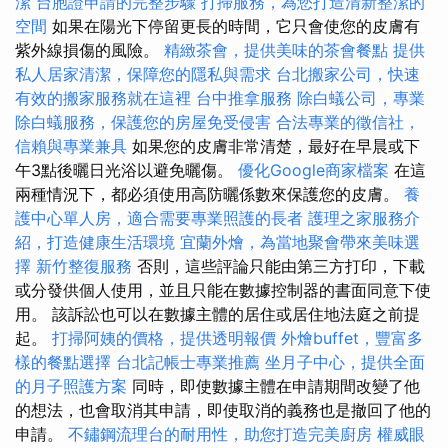
潔
台胞證申請的完整步驟
打掃服務，為您打造清新整潔的
空間
如果在陽光下停留更長的時間，它只會使您的皮膚有
紫外線損傷的風險。
精緻茶會，提供美味的茶會餐點
提供
私人居家清潔，保障您的隱私與需求
台北搬家公司，快速
有效的搬家服務就在這裡
台中推拿服務
除白蟻公司，專業
除白蟻服務，保護您的房屋免受侵害
合法專業的徵信社，
信賴與專業兼具
如果您的皮膚非常清楚，最好在早晨或下
午3點後曬日光浴以避免曬傷。
優化Google商家檔案
在這
兩種情況下，都必須使用高防曬係數來保護您的皮膚。
養
護中心單人房，適合需要專業照護的長者
護理之家服務介
紹，打造健康生活環境
宜蘭外燴，為當地聚會帶來美味選
擇
新竹整復服務
否則，這些評論只能由第三方打印，下載
或分發供個人使用，並且只能在數據控制器的書面同意下使
用。 該訴訟也可以在數據主體的居住或居住地法庭之前提
起。
打掃阿姨的價格，提供透明報價
外燴buffet，豐富多
樣的餐點選擇
台北記帳士專業推薦
坐月子中心，提供全面
的月子照護方案
同時，即使數據主體在申請期間改變了他
的想法，也會取消其申請，即使取消的義務也是撤回了他的
申請。
不鏽鋼流理台的耐用性，助您打造完美廚房
權威眼