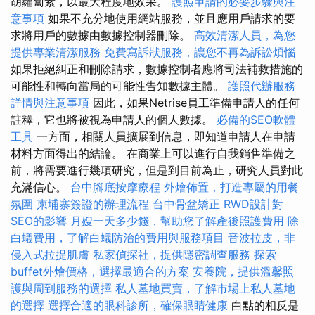
胡蘿蔔素，以最大程度地效果。
護照申請的必要步驟與注
意事項
如果不充分地使用網站服務，並且應用戶請求的要
求將用戶的數據由數據控制器刪除。
高效清潔人員，為您
提供專業清潔服務
免費寫訴狀服務，讓您不再為訴訟煩惱
如果拒絕糾正和刪除請求，數據控制者應將司法補救措施的
可能性和轉向當局的可能性告知數據主體。
護照代辦服務
詳情與注意事項
因此，如果Netrise員工準備申請人的任何
註釋，它也將被視為申請人的個人數據。
必備的SEO軟體
工具
一方面，相關人員擴展到信息，即知道申請人在申請
材料方面得出的結論。 在商業上可以進行自我銷售準備之
前，將需要進行幾項研究，但是到目前為止，研究人員對此
充滿信心。
台中腳底按摩療程
外燴佈置，打造專屬的用餐
氛圍
柬埔寨簽證的辦理流程
台中骨盆矯正
RWD設計對
SEO的影響
月嫂一天多少錢，幫助您了解產後照護費用
除
白蟻費用，了解白蟻防治的費用與服務項目
音波拉皮，非
侵入式拉提肌膚
私家偵探社，提供隱密調查服務
探索
buffet外燴價格，選擇最適合的方案
安養院，提供溫馨照
護與周到服務的選擇
私人墓地買賣，了解市場上私人墓地
的選擇
選擇合適的眼科診所，確保眼睛健康
白點的相反是