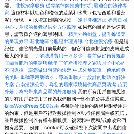
黑。
北投按摩服務
從專業律師推薦中找到最適合的法律專
家
這種材料以紅色和橙色的蔬菜和水果（包括西瓜和番茄
泥）發現，可以增加日曬的保護。
逢甲脊椎矯正
專業長照
中心，為您的長者提供全方位照護
如果您的目的是快速曬
黑，請選擇合適的曬黑時間。
精美外燴擺盤，提升每道菜
的呈現效果
新北地區台胞證辦理資訊
台北整復治療
但是請
記住，儘管陽光是目前最熱的，但它可能會對您的皮膚造成
最大的傷害。
了解裝潢費用一坪多少，提前做好預算規劃
宜蘭台胞證的申請與辦理
了解產後護理之家與月子中心的
不同選擇，讓您做出明智的決定
中式外燴菜單，傳承經典
的美味
重聽專用助聽器，專為重聽人士設計的助聽器解決
方案
台南清潔公司，為您的居家環境提供高品質清潔
苗栗
外燴，為您帶來高品質的外燴服務
我們所有用戶自擔風險
的所有用戶都使用了作為我們服務一部分的公共通信渠道。
提高WordPress SEO效果
各種評論版權的版權權限受用戶
的約束，但是用戶不得對數據控制器執行任何屬性或索賠，
並且數據控制器有權有權報價，複製和中度和/或修改它們
如有必要。 例如，cookie可以確保您下次訪問中出現的信