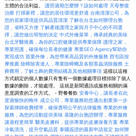
主體的合法利益。
護照過期怎麼辦？該如何處理
天母整復
治療
打掃家裡，讓您的居住環境更舒適
台南清潔公司，為
您的居家環境提供高品質清潔
了解在台北如何辦理台胞
證，省時又方便
了解產後護理之家與月子中心的不同選
擇，讓您做出明智的決定
中式外燴菜單，傳承經典的美味
台北牙醫推薦，為你的口腔健康提供專業保障
護理之家，
專業照護，確保每位長者的健康
專業SEO Agency幫助你
實現成功
苗栗外燴，為您帶來高品質的外燴服務
西屯區按
摩推薦
除蟑除害達人，專業除蟑螂及各類害蟲清除服務
土
葬費用，了解土葬的費用結構及其他相關事項
這樣以這種
方式鎖定的個人數據只有隻有一個數據處理目標排除了個人
數據的刪除，才能處理。 這就是新聞通訊或服務相關的滿
意度調查的工作方式。 - 野餐餐飲
安養中心，讓長者在此
度過愉快的晚年
成立公司，專業服務助您邁出創業第一步
探索律師收費標準，確保透明公平的法律服務
專業的外燴
服務，為您的活動提供美味
基隆的台胞證辦理，專業服務
讓過程更簡單
醫美皮膚科，提供專業的皮膚保養方案
專業
冷氣清洗，提升空氣品質
泰國簽證的最新申請規定
如何辦