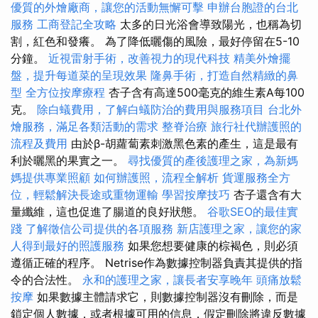
優質的外燴廠商，讓您的活動無懈可擊
申辦台胞證的台北
服務
工商登記全攻略
太多的日光浴會導致陽光，也稱為切
割，紅色和發癢。 為了降低曬傷的風險，最好停留在5-10
分鐘。
近視雷射手術，改善視力的現代科技
精美外燴擺
盤，提升每道菜的呈現效果
隆鼻手術，打造自然精緻的鼻
型
全方位按摩療程
杏子含有高達500毫克的維生素A每100
克。
除白蟻費用，了解白蟻防治的費用與服務項目
台北外
燴服務，滿足各類活動的需求
整脊治療
旅行社代辦護照的
流程及費用
由於β-胡蘿蔔素刺激黑色素的產生，這是最有
利於曬黑的果實之一。
尋找優質的產後護理之家，為新媽
媽提供專業照顧
如何辦護照，流程全解析
貨運服務全方
位，輕鬆解決長途或重物運輸
學習按摩技巧
杏子還含有大
量纖維，這也促進了腸道的良好狀態。
谷歌SEO的最佳實
踐
了解徵信公司提供的各項服務
新店護理之家，讓您的家
人得到最好的照護服務
如果您想要健康的棕褐色，則必須
遵循正確的程序。 Netrise作為數據控制器負責其提供的指
令的合法性。
永和的護理之家，讓長者安享晚年
頭痛放鬆
按摩
如果數據主體請求它，則數據控制器沒有刪除，而是
鎖定個人數據，或者根據可用的信息，假定刪除將違反數據