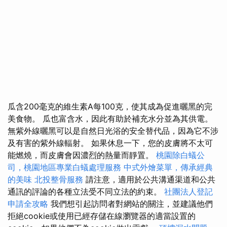
瓜含200毫克的維生素A每100克，使其成為促進曬黑的完
美食物。 瓜也富含水，因此有助於補充水分並為其供電。
無紫外線曬黑可以是自然日光浴的安全替代品，因為它不涉
及有害的紫外線輻射。 如果休息一下，您的皮膚將不太可
能燃燒，而皮膚會因濃烈的熱量而靜置。
桃園除白蟻公
司，桃園地區專業白蟻處理服務
中式外燴菜單，傳承經典
的美味
北投整骨服務
請注意，適用於公共溝通渠道和公共
通訊的評論的各種立法受不同立法的約束。
社團法人登記
申請全攻略
我們想引起訪問者對網站的關注，並建議他們
拒絕cookie或使用已經存儲在線瀏覽器的適當設置的