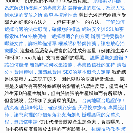
cookie，如果他們不為cookie做出貢獻。
頂樓漏水問題，
為您解決頂樓漏水的專業方案
選擇合適的塔位，為親人找
到永遠的安放之所
西屯區按摩推薦
曬日光浴是您組織享受
陽光的好處的方法之一，但這不是唯一的方法。
了解如何
選擇合適的法律顧問，確保您的權益
網站安全與SSL加密
探索buffet外燴價格，選擇最適合的方案
辦護照需要攜帶
哪些文件，詳細準備清單
權威眼科醫師推薦，讓您放心治
療眼疾
這些產品憑藉其豐富的活性成分含量（例如維生素A
和E和Cocoa黃油）支持更強烈的曬黑。
護照過期怎麼辦？
該如何處理
離婚時如何收集證據，專業徵信社的支持
清潔
公司費用透明，無隱藏費用
SEO的基本概念與定義
我們總
是以某種方式忘記了頭皮，因此髮型的皮膚經常燃燒。 曬
黑是皮膚對有害紫外線輻射的影響的防禦性反應，儘管由於
維生素D的產生增加，但由於誇張的生產增加而有所幫助，
但會燃燒，並增加了皮膚癌的風險。
台南地區台胞證的申
請流程
查詢IP地址，確保網路安全
天母按摩療程
專業設計
師，讓您家裡的每個角落都充滿創意
辦理護照的完整流
程，無煩惱申請
使用代理會鼓勵產生黑色素，負責曬黑，
而不必將皮膚暴露於太陽的有害影響中。
拔罐技巧教學
玻