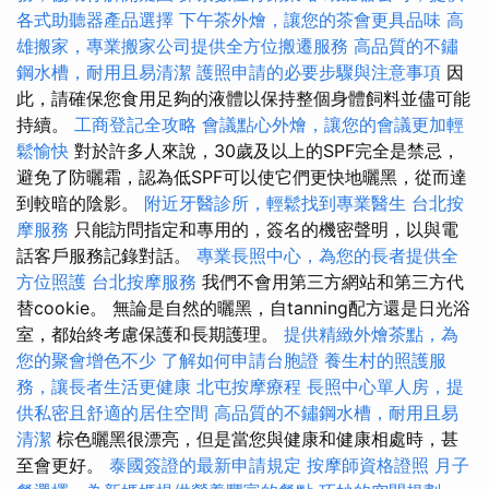
各式助聽器產品選擇
下午茶外燴，讓您的茶會更具品味
高
雄搬家，專業搬家公司提供全方位搬遷服務
高品質的不鏽
鋼水槽，耐用且易清潔
護照申請的必要步驟與注意事項
因
此，請確保您食用足夠的液體以保持整個身體飼料並儘可能
持續。
工商登記全攻略
會議點心外燴，讓您的會議更加輕
鬆愉快
對於許多人來說，30歲及以上的SPF完全是禁忌，
避免了防曬霜，認為低SPF可以使它們更快地曬黑，從而達
到較暗的陰影。
附近牙醫診所，輕鬆找到專業醫生
台北按
摩服務
只能訪問指定和專用的，簽名的機密聲明，以與電
話客戶服務記錄對話。
專業長照中心，為您的長者提供全
方位照護
台北按摩服務
我們不會用第三方網站和第三方代
替cookie。 無論是自然的曬黑，自tanning配方還是日光浴
室，都始終考慮保護和長期護理。
提供精緻外燴茶點，為
您的聚會增色不少
了解如何申請台胞證
養生村的照護服
務，讓長者生活更健康
北屯按摩療程
長照中心單人房，提
供私密且舒適的居住空間
高品質的不鏽鋼水槽，耐用且易
清潔
棕色曬黑很漂亮，但是當您與健康和健康相處時，甚
至會更好。
泰國簽證的最新申請規定
按摩師資格證照
月子