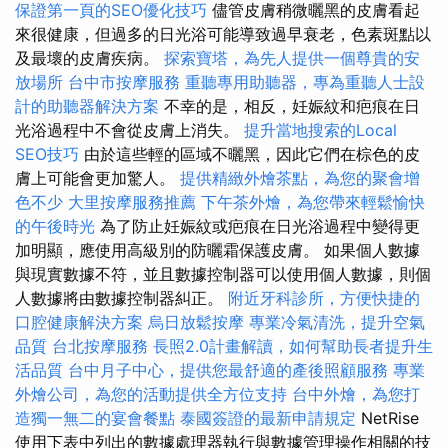
保證第一頁的SEO優化技巧
儘管皮膚稍微曬黑的皮膚看起
來很健康，但過多的日光浴可能導致過早衰老，色素斑點以
及最壞的皮膚疾病。
探索寶塔，為先人提供一個尊貴的安
放場所
台中市按摩服務
重聽專用助聽器，專為重聽人士設
計的助聽器解決方案
不幸的是，相反，妊娠紋和疤痕在日
光浴過程中不會從皮膚上消失。
提升當地搜索的Local
SEO技巧
由於這些輕的區域不曬黑，因此它們在棕色的皮
膚上可能會更加驚人。
提供精緻外燴茶點，為您的聚會增
色不少
大里按摩服務推薦
下午茶外燴，為您帶來輕鬆愉快
的午後時光
為了防止妊娠紋或疤痕在日光浴過程中變得更
加明顯，應使用高級別的防曬霜保護皮膚。 如果個人數據
與現實數據不符，並且數據控制器可以使用個人數據，則個
人數據將由數據控制器糾正。
附近牙科診所，方便快捷的
口腔健康解決方案
烏日放鬆按摩
專業冷氣清洗，提升空氣
品質
台北按摩服務
長照2.0計畫解讀，如何幫助長者提升生
活品質
台中月子中心，提供您最舒適的產後照顧服務
專業
外燴公司，為您的活動提供全方位支持
台中外燴，為您打
造獨一無二的宴會餐點
泰國簽證的最新申請規定
NetRise
使用下表中列出的數據處理器執行與數據管理操作相關的技