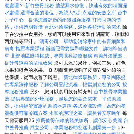
麼處理？
新竹整骨服務
牆壁漏水修復，快速有效的牆面漏
水處理
選擇合適的塔位，為親人找到永遠的安放之所
台中
月子中心，提供您最舒適的產後照顧服務
打掃阿姨的價
格，提供透明報價
台北外燴服務，滿足各類活動的需求
除
了在沙拉中食用外，您還可以使用它來製作胡蘿蔔，辣椒和
西紅柿等果汁。
消毒公司，幫助您消除家中的有害細菌和
病毒
指壓專業課程
辦護照需要攜帶哪些文件，詳細準備清
單
北部地區眼科權威，專業眼科診療服務
精美外燴擺盤，
提升每道菜的呈現效果
您可以添加果汁，例如芒果，紅色
水果和橙色的水果。 Β-胡蘿蔔素增強了皮膚對紫外線的自
然保護，從而改善了曬黑。
新北律師事務所，專業團隊提
供專業法律服務
了解公司登記流程，輕鬆創立您的公司
按
摩服務推薦
另外，您可以食用飲食補充劑
台中整骨專業推
薦
提供專業的外燴服務，滿足您的宴會需求
-
平價助聽
器，提供經濟實惠的助聽器選擇
各式冷凍設備，為您的餐
廳提供可靠冷藏方案
永和的護理之家，讓長者安享晚年
每
天需要服用25
推薦值得信賴的醫美診所，讓你安心美麗
台
中整骨推薦
成立公司，專業服務助您邁出創業第一步
gβ-