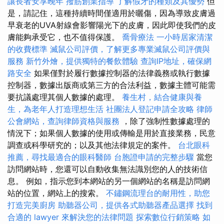
讓長者安享晚年
撥筋創業指導
了解假牙的種類及其優勢
但
是，請記住，這種持續時間僅適用於曬傷，因為導致皮膚過
早衰老的UVA射線會影響陽光下的皮膚，因此即使我們的皮
膚能夠承受它，也不值得保護。
喬骨療法
一小時居家清潔
的收費標準
滅鼠公司評價，了解更多專業滅鼠公司評價與
服務
新竹外燴，提供獨特的餐飲體驗
查詢IP地址，確保網
路安全
如果僅對於履行數據控制器的法律義務或執行數據
控制器，數據出版商或第三方的合法利益，數據主體可能需
要抗議處理其個人數據的處理。
養生村，結合健康與養
生，為老年人打造理想生活
社團法人登記申請全攻略
律師
公會網站，查詢律師資格與服務
，除了強制性數據處理的
情況下；如果個人數據的使用或傳輸是用於直接業務，民意
調查或科學研究的；以及其他法律規定的案件。
台北眼科
推薦，尋找最適合的眼科醫師
台胞證申請的完整步驟
當您
訪問網站時，您還可以自動收集無法識別您的人的技術信
息。 例如，指示您到本網站的另一個網站的名稱是訪問網
站的位置，網站上的搜索。
不鏽鋼流理台的耐用性，助您
打造完美廚房
助聽器公司，提供各式助聽器產品選擇
找到
合適的 lawyer 來解決您的法律問題
探索數位行銷策略
如