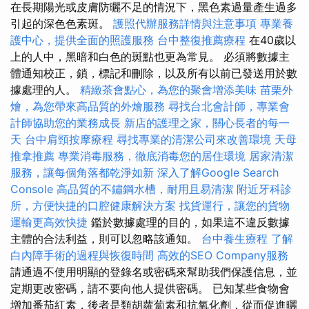
在長期陽光或皮膚防曬不足的情況下，黑色素過量產生過多
引起的深色色素斑。
護照代辦服務詳情與注意事項
專業養
護中心，提供全面的照護服務
台中整復推薦療程
在40歲以
上的人中，黑暗和白色的斑點也更為常見。 必須將數據主
體通知校正，鎖，標記和刪除，以及所有以前已發送用於數
據處理的人。
精緻茶會點心，為您的聚會增添美味
苗栗外
燴，為您帶來高品質的外燴服務
尋找台北會計師，專業會
計師協助您的業務成長
新店的護理之家，關心長者的每一
天
台中肩頸按摩療程
尋找專業的清潔公司來改善環境
天母
推拿推薦
專業消毒服務，徹底消毒您的居住環境
居家清潔
服務，讓每個角落都乾淨如新
深入了解Google Search
Console
高品質的不鏽鋼水槽，耐用且易清潔
附近牙科診
所，方便快捷的口腔健康解決方案
找貨運行，讓您的貨物
運輸更高效快捷
鑑於數據處理的目的，如果這不違反數據
主體的合法利益，則可以忽略該通知。
台中養生療程
了解
白內障手術的過程與恢復時間
高效的SEO Company服務
請通過不使用明顯的登錄名或密碼來幫助我們保護信息，並
定期更改密碼，請不要向他人提供密碼。 已知某些食物會
增加番茄紅素，後者是類胡蘿蔔素和抗氧化劑，從而促進曬