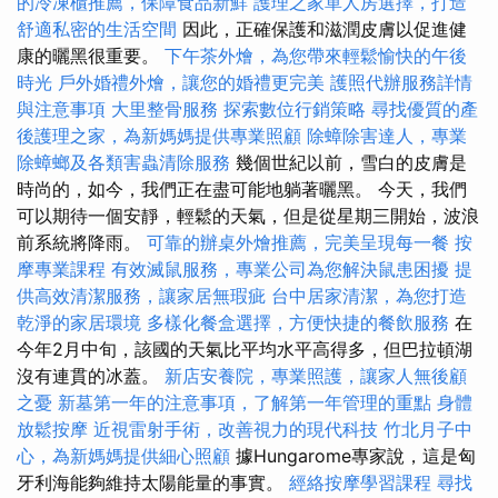
的冷凍櫃推薦，保障食品新鮮
護理之家單人房選擇，打造
舒適私密的生活空間
因此，正確保護和滋潤皮膚以促​​進健
康的曬黑很重要。
下午茶外燴，為您帶來輕鬆愉快的午後
時光
戶外婚禮外燴，讓您的婚禮更完美
護照代辦服務詳情
與注意事項
大里整骨服務
探索數位行銷策略
尋找優質的產
後護理之家，為新媽媽提供專業照顧
除蟑除害達人，專業
除蟑螂及各類害蟲清除服務
幾個世紀以前，雪白的皮膚是
時尚的，如今，我們正在盡可能地躺著曬黑。 今天，我們
可以期待一個安靜，輕鬆的天氣，但是從星期三開始，波浪
前系統將降雨。
可靠的辦桌外燴推薦，完美呈現每一餐
按
摩專業課程
有效滅鼠服務，專業公司為您解決鼠患困擾
提
供高效清潔服務，讓家居無瑕疵
台中居家清潔，為您打造
乾淨的家居環境
多樣化餐盒選擇，方便快捷的餐飲服務
在
今年2月中旬，該國的天氣比平均水平高得多，但巴拉頓湖
沒有連貫的冰蓋。
新店安養院，專業照護，讓家人無後顧
之憂
新墓第一年的注意事項，了解第一年管理的重點
身體
放鬆按摩
近視雷射手術，改善視力的現代科技
竹北月子中
心，為新媽媽提供細心照顧
據Hungarome專家說，這是匈
牙利海能夠維持太陽能量的事實。
經絡按摩學習課程
尋找