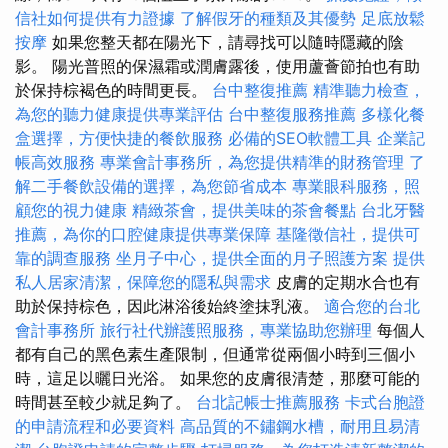
信社如何提供有力證據
了解假牙的種類及其優勢
足底放鬆
按摩
如果您整天都在陽光下，請尋找可以隨時隱藏的陰
影。 陽光普照的保濕霜或潤膚露後，使用蘆薈節拍也有助
於保持棕褐色的時間更長。
台中整復推薦
精準聽力檢查，
為您的聽力健康提供專業評估
台中整復服務推薦
多樣化餐
盒選擇，方便快捷的餐飲服務
必備的SEO軟體工具
企業記
帳高效服務
專業會計事務所，為您提供精準的財務管理
了
解二手餐飲設備的選擇，為您節省成本
專業眼科服務，照
顧您的視力健康
精緻茶會，提供美味的茶會餐點
台北牙醫
推薦，為你的口腔健康提供專業保障
基隆徵信社，提供可
靠的調查服務
坐月子中心，提供全面的月子照護方案
提供
私人居家清潔，保障您的隱私與需求
皮膚的定期水合也有
助於保持棕色，因此淋浴後始終塗抹乳液。
適合您的台北
會計事務所
旅行社代辦護照服務，專業協助您辦理
每個人
都有自己的黑色素生產限制，但通常從兩個小時到三個小
時，這足以曬日光浴。 如果您的皮膚很清楚，那麼可能的
時間甚至較少就足夠了。
台北記帳士推薦服務
卡式台胞證
的申請流程和必要資料
高品質的不鏽鋼水槽，耐用且易清