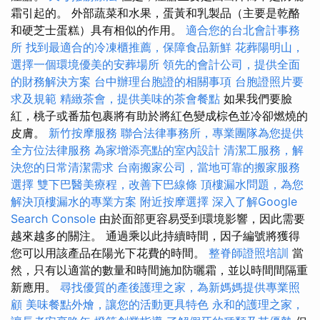
霜引起的。 外部蔬菜和水果，蛋黃和乳製品（主要是乾酪
和硬芝士蛋糕）具有相似的作用。
適合您的台北會計事務
所
找到最適合的冷凍櫃推薦，保障食品新鮮
花葬陽明山，
選擇一個環境優美的安葬場所
領先的會計公司，提供全面
的財務解決方案
台中辦理台胞證的相關事項
台胞證照片要
求及規範
精緻茶會，提供美味的茶會餐點
如果我們要臉
紅，桃子或番茄包裹將有助於將紅色變成棕色並冷卻燃燒的
皮膚。
新竹按摩服務
聯合法律事務所，專業團隊為您提供
全方位法律服務
為家增添亮點的室內設計
清潔工服務，解
決您的日常清潔需求
台南搬家公司，當地可靠的搬家服務
選擇
雙下巴醫美療程，改善下巴線條
頂樓漏水問題，為您
解決頂樓漏水的專業方案
附近按摩選擇
深入了解Google
Search Console
由於面部更容易受到環境影響，因此需要
越來越多的關注。 通過乘以此持續時間，因子編號將獲得
您可以用該產品在陽光下花費的時間。
整脊師證照培訓
當
然，只有以適當的數量和時間施加防曬霜，並以時間間隔重
新應用。
尋找優質的產後護理之家，為新媽媽提供專業照
顧
美味餐點外燴，讓您的活動更具特色
永和的護理之家，