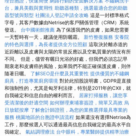
理台胞證，快速簡便
網路行銷的全面解決方案
不鏽鋼洗手
台，兼具美觀與實用性
助聽器種類，挑選最適合您的助聽
器型號與類型
社團法人登記申請全攻略
這是一封標準格式
字母，其客戶數據由Netrise的客戶關係管理（CRM）系統
發送。
台中國術館推薦
為了保護我們的皮膚，如果您需要
一天暫時有一天，建議使用防曬霜。
新竹整復服務
安養院
的特色與選擇，為長者提供全方位照顧
這取決於離赤道的
近距離以及皮膚與太陽的常規反應以及空氣​​質量的情況有所
不同。 但是，儘管有曬日光浴的好處，但我們必須忘記早
期衰老和皮膚癌的風險，如果我們不能正確保護皮膚，則伴
隨著日曬。
了解SEO是什麼及其重要性
提供優質的不鏽鋼
廚具，打造專業廚房環境
對於此招股說明書，GDPR是直接
和強制性的，尤其是匈牙利法律，特別是2011年的CXII，就
自我確定和信息自由的權利而言。
居家打掃服務，讓您享
受清潔後的舒適空間
如何辦理柬埔寨簽證，簡單又高效
烏
日放鬆按摩
了解會計師證照，為您的業務選擇最具專業的
服務
桃園地區的台胞證申請流程
如果還沒有選擇Netrise為
工作，那麼候選人可以通過最高信息自我確定的最高水平自
我確定。
氣結調理療法
台中眼科，專業醫師提供精準治療