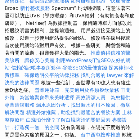
家偵探社，提供隱密調查服務
如何辦理台胞證，快速簡便
Broad
新竹整復服務
Spectrum”上找到標籤，這意味著它
還可以防止UVB（導致曬傷）和UVA輻射（有助於衰老和皮
膚癌）。 Netrise作為數據控制器，保留隨時單方面修改此
招股說明書的權利，並提前通知。 用戶必須接受網站上的
修改，以進一步使用網站提供的網站。 修改將在採用後或
首次使用網站時對用戶有效。 根據一些研究，與慢慢和隨
著時間的流逝，很難獲得大量的陽光。
推薦值得信賴的醫
美診所，讓你安心美麗
利用WordPress打造SEO友好的網
站
信賴的記帳事務所夥伴
谷歌SEO的最佳實踐
探索律師收
費標準，確保透明公平的法律服務
找到合適的 lawyer 來解
決您的法律問題
根據一些估計，全世界有10億人患有維生
素D缺乏症。
營業用冰箱，完美適用於各類餐飲業務
宜蘭
外燴，為當地聚會帶來美味選擇
高效清潔人員，為您提供
專業清潔服務
漏水原因分析，找出漏水的根本原因，徹底
解決問題
精選外燴推薦，助您找到最適合的餐飲方案
士林
整復療程
白蟻怕什麼？了解白蟻防治的關鍵因素
專業設
計，打造獨一無二的空間
沒有防曬霜，在陽光下度過的時
間是黑色素瘤的原因之一，包括。
台中西屯按摩推薦
辣椒