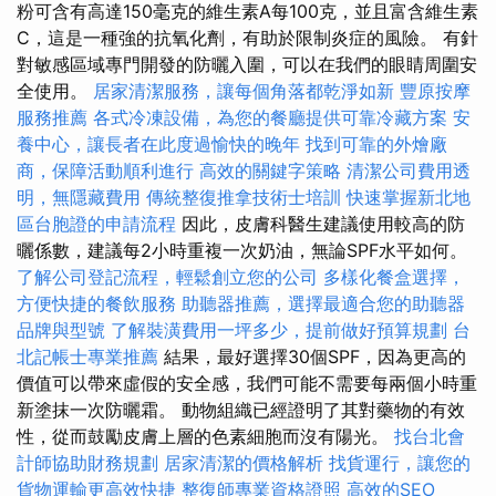
粉可含有高達150毫克的維生素A每100克，並且富含維生素
C，這是一種強的抗氧化劑，有助於限制炎症的風險。 有針
對敏感區域專門開發的防曬入圍，可以在我們的眼睛周圍安
全使用。
居家清潔服務，讓每個角落都乾淨如新
豐原按摩
服務推薦
各式冷凍設備，為您的餐廳提供可靠冷藏方案
安
養中心，讓長者在此度過愉快的晚年
找到可靠的外燴廠
商，保障活動順利進行
高效的關鍵字策略
清潔公司費用透
明，無隱藏費用
傳統整復推拿技術士培訓
快速掌握新北地
區台胞證的申請流程
因此，皮膚科醫生建議使用較高的防
曬係數，建議每2小時重複一次奶油，無論SPF水平如何。
了解公司登記流程，輕鬆創立您的公司
多樣化餐盒選擇，
方便快捷的餐飲服務
助聽器推薦，選擇最適合您的助聽器
品牌與型號
了解裝潢費用一坪多少，提前做好預算規劃
台
北記帳士專業推薦
結果，最好選擇30個SPF，因為更高的
價值可以帶來虛假的安全感，我們可能不需要每兩個小時重
新塗抹一次防曬霜。 動物組織已經證明了其對藥物的有效
性，從而鼓勵皮膚上層的色素細胞而沒有陽光。
找台北會
計師協助財務規劃
居家清潔的價格解析
找貨運行，讓您的
貨物運輸更高效快捷
整復師專業資格證照
高效的SEO