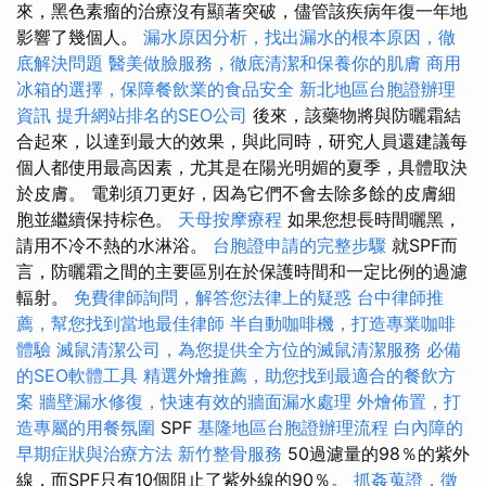
來，黑色素瘤的治療沒有顯著突破，儘管該疾病年復一年地
影響了幾個人。
漏水原因分析，找出漏水的根本原因，徹
底解決問題
醫美做臉服務，徹底清潔和保養你的肌膚
商用
冰箱的選擇，保障餐飲業的食品安全
新北地區台胞證辦理
資訊
提升網站排名的SEO公司
後來，該藥物將與防曬霜結
合起來，以達到最大的效果，與此同時，研究人員還建議每
個人都使用最高因素，尤其是在陽光明媚的夏季，具體取決
於皮膚。 電剃須刀更好，因為它們不會去除多餘的皮膚細
胞並繼續保持棕色。
天母按摩療程
如果您想長時間曬黑，
請用不冷不熱的水淋浴。
台胞證申請的完整步驟
就SPF而
言，防曬霜之間的主要區別在於保護時間和一定比例的過濾
輻射。
免費律師詢問，解答您法律上的疑惑
台中律師推
薦，幫您找到當地最佳律師
半自動咖啡機，打造專業咖啡
體驗
滅鼠清潔公司，為您提供全方位的滅鼠清潔服務
必備
的SEO軟體工具
精選外燴推薦，助您找到最適合的餐飲方
案
牆壁漏水修復，快速有效的牆面漏水處理
外燴佈置，打
造專屬的用餐氛圍
SPF
基隆地區台胞證辦理流程
白內障的
早期症狀與治療方法
新竹整骨服務
50過濾量的98％的紫外
線，而SPF只有10個阻止了紫外線的90％。
抓姦蒐證，徵