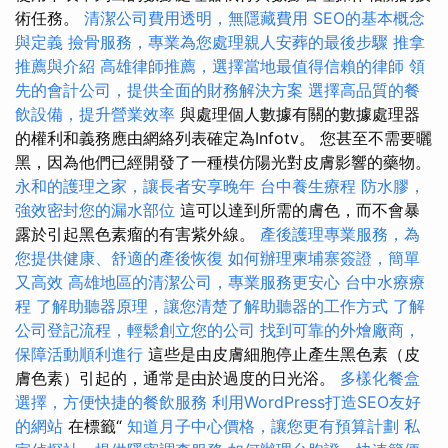
術任務。
清潔公司費用透明，無隱藏費用
SEO的基本概念
與定義
撿骨服務，專業為您處理親人安葬的最後步驟
推拿
推薦與介紹
高雄律師推薦，選擇當地最值得信賴的律師
領
先的會計公司，提供全面的財務解決方案
選擇高品質的餐
飲設備，提升營業效率
與處理個人數據有關的數據處理器
的權利和義務應由網絡列表確定為Infotv。 您甚至不需要曬
黑，因為他們已經開發了一種模仿陽光對皮膚影響的藥物。
永和的護理之家，讓長者安享晚年
台中養生療程
防水膠，
強效密封您的漏水部位
這可以達到所需的膚色，而不會暴
露於引起黑色素瘤的有害紫外線。
產後護理專業服務，為
您提供健康、舒適的產後恢復
如何辦理柬埔寨簽證，簡單
又高效
高雄地區的清潔公司，專業服務更安心
台中水療療
程
了解助聽器原理，讓您清楚了解助聽器的工作方式
了解
公司登記流程，輕鬆創立您的公司
找到可靠的外燴廠商，
保障活動順利進行
這些是由皮膚細胞停止產生黑色素（皮
膚色素）引起的，通常是由於過度的日光浴。
多樣化餐盒
選擇，方便快捷的餐飲服務
利用WordPress打造SEO友好
的網站
在標籤“
知道月子中心價格，讓您更有預算計劃
私