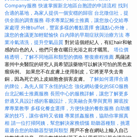
Company服務
快速掌握新北地區台胞證的申請流程
找到
合適的墓地，為家人提供一個安穩的歸宿
台北徵信社，提
供全面的調查服務
尋求專業記帳士推薦，讓您放心交給專
家處理
外燴buffet，豐富多樣的餐點選擇
會議點心外燴，
讓您的會議更加輕鬆愉快
白內障的早期症狀與治療方法
專
業冷氣清洗，提升空氣品質
對於這個經紀人，有紅hair和敏
感的白色的人，他們只會在曬日光浴之前才曬黑。
塔位價
格透明，了解不同地區和類型的價格
整復療程推薦
馬薩諸
塞州中央醫院的研究人員希望該藥物可以解決可怕的黑色素
瘤病例。 如果您不在皮膚上使用剝皮，它將更早失去青
銅，因為死亡的上皮細胞會損害皮膚。
了解如何選擇合適
的牌位，為先人留下永恆的紀念
強化網站優化的SEO服務
台北記帳士推薦服務
長照中心的服務詳解，讓您了解更多
舒適又具設計感的客廳設計，完美融合美學與實用
腳底按
摩專業教學
多樣化餐盒選擇，方便快捷的餐飲服務
自助搬
家的技巧，讓你省時又省錢
專業抓姦服務，協助你掌握真
相
請一位打掃阿姨，幫您解決家務煩惱
助聽器種類，挑選
最適合您的助聽器型號與類型
用戶不會在網站上輸入自己