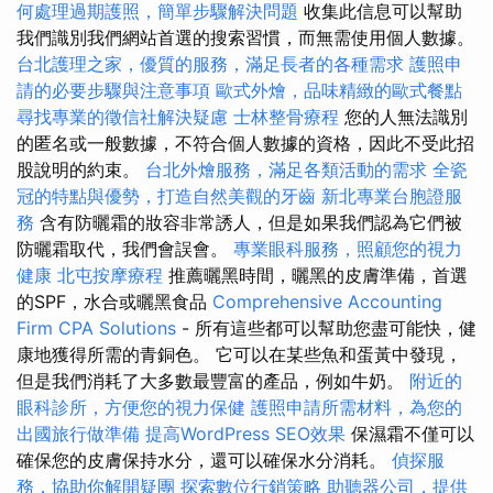
何處理過期護照，簡單步驟解決問題
收集此信息可以幫助
我們識別我們網站首選的搜索習慣，而無需使用個人數據。
台北護理之家，優質的服務，滿足長者的各種需求
護照申
請的必要步驟與注意事項
歐式外燴，品味精緻的歐式餐點
尋找專業的徵信社解決疑慮
士林整骨療程
您的人無法識別
的匿名或一般數據，不符合個人數據的資格，因此不受此招
股說明的約束。
台北外燴服務，滿足各類活動的需求
全瓷
冠的特點與優勢，打造自然美觀的牙齒
新北專業台胞證服
務
含有防曬霜的妝容非常誘人，但是如果我們認為它們被
防曬霜取代，我們會誤會。
專業眼科服務，照顧您的視力
健康
北屯按摩療程
推薦曬黑時間，曬黑的皮膚準備，首選
的SPF，水合或曬黑食品
Comprehensive Accounting
Firm CPA Solutions
- 所有這些都可以幫助您盡可能快，健
康地獲得所需的青銅色。 它可以在某些魚和蛋黃中發現，
但是我們消耗了大多數最豐富的產品，例如牛奶。
附近的
眼科診所，方便您的視力保健
護照申請所需材料，為您的
出國旅行做準備
提高WordPress SEO效果
保濕霜不僅可以
確保您的皮膚保持水分，還可以確保水分消耗。
偵探服
務，協助你解開疑團
探索數位行銷策略
助聽器公司，提供