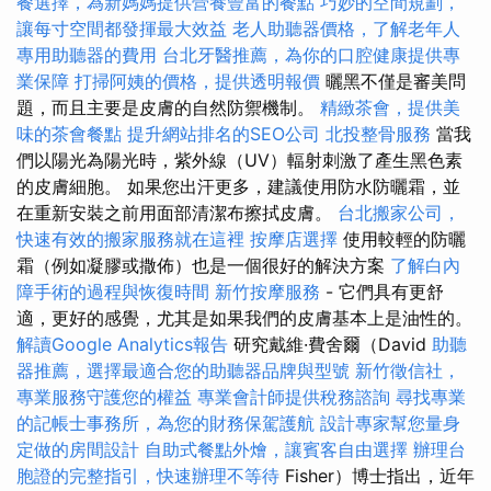
餐選擇，為新媽媽提供營養豐富的餐點
巧妙的空間規劃，
讓每寸空間都發揮最大效益
老人助聽器價格，了解老年人
專用助聽器的費用
台北牙醫推薦，為你的口腔健康提供專
業保障
打掃阿姨的價格，提供透明報價
曬黑不僅是審美問
題，而且主要是皮膚的自然防禦機制。
精緻茶會，提供美
味的茶會餐點
提升網站排名的SEO公司
北投整骨服務
當我
們以陽光為陽光時，紫外線（UV）輻射刺激了產生黑色素
的皮膚細胞。 如果您出汗更多，建議使用防水防曬霜，並
在重新安裝之前用面部清潔布擦拭皮膚。
台北搬家公司，
快速有效的搬家服務就在這裡
按摩店選擇
使用較輕的防曬
霜（例如凝膠或撒佈）也是一個很好的解決方案
了解白內
障手術的過程與恢復時間
新竹按摩服務
- 它們具有更舒
適，更好的感覺，尤其是如果我們的皮膚基本上是油性的。
解讀Google Analytics報告
研究戴維·費舍爾（David
助聽
器推薦，選擇最適合您的助聽器品牌與型號
新竹徵信社，
專業服務守護您的權益
專業會計師提供稅務諮詢
尋找專業
的記帳士事務所，為您的財務保駕護航
設計專家幫您量身
定做的房間設計
自助式餐點外燴，讓賓客自由選擇
辦理台
胞證的完整指引，快速辦理不等待
Fisher）博士指出，近年