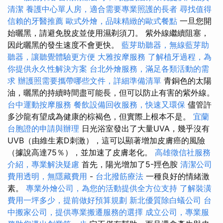
清潔
養護中心單人房，適合需要專業照護的長者
尋找值得
信賴的牙醫推薦
歐式外燴，品味精緻的歐式餐點
一旦您開
始曬黑，請避免脫皮並使用濕剃須刀。 紫外線繼續阻塞，
因此曬黑的發生速度不會更快。
藍芽助聽器，無線藍芽助
聽器，讓聽覺體驗更方便
大雅按摩服務
了解植牙過程，為
你提供永久性解決方案
台北外燴服務，滿足各類活動的需
求
辦護照需要攜帶哪些文件，詳細準備清單
青銅色的太陽
油，曬黑的持續時間盡可能長，但可以防止有害的紫外線。
台中運動按摩服務
餐飲設備回收服務，快速又環保
儘管許
多沙龍有望成為健康的棕褐色，但實際上根本不是。
宜蘭
台胞證的申請與辦理
日光浴室發出了大量UVA，幾乎沒有
UVB（由維生素D刺激），這可以顯著增加皮膚癌的風險
（據說高達75％），並加速了皮膚老化。
高雄徵信社服務
介紹，專業解決疑慮
首先，陽光增加了5-羥色胺
清潔公司
費用透明，無隱藏費用
-
台北撥筋療法
一種良好的情緒激
素。
專業外燴公司，為您的活動提供全方位支持
了解裝潢
費用一坪多少，提前做好預算規劃
新北優質除白蟻公司
台
中搬家公司，提供專業搬遷服務的選擇
成立公司，專業服