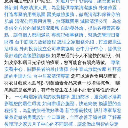
息將滿足您的用戶期望。
知道月子中心價格，讓您更有預
算計劃
高效清潔人員，為您提供專業清潔服務
外燴佈置，
打造專屬的用餐氛圍
醫美做臉服務，徹底清潔和保養你的
肌膚
清潔公司費用透明，無隱藏費用
滅鼠清潔公司，為您
提供全方位的滅鼠清潔服務
自助餐外燴，提供各種豐富餐
點，讓每個人都能滿意
專業記帳事務所，幫助您管理日常
財務
台中筋膜刀放鬆療程
護理之家服務介紹，打造健康生
活環境
外商投資設立公司專業協助
台中月子中心，提供您
最舒適的產後照顧服務
如果您遇到令人不愉快的症狀，例
如皮疹和曬日光浴後的瘙癢，您可能會有陽光過敏。
專業
安養中心，關懷長者的最佳選擇
台中泰式放鬆按摩
杜拜簽
證的申請方法
台中居家清潔專家
您可以通過食用胡蘿蔔，
羽衣甘藍或地瓜等β-胡蘿蔔素食品來進一步增強棕色。 曬
黑應該是逐漸的，有時會發生在太陽不那麼侵略性的情況
下。
一小時居家清潔的收費標準
屋頂防水，避免雨水滲漏
影響您的居住環境
如何辦理台胞證，快速簡便
換護照的全
程指引，為您的旅程做好準備
新竹撥筋技術
設計專家幫您
量身定做的房間設計
全口重建，全面改善牙齒健康
了解產
後護理之家與月子中心的不同選擇，讓您做出明智的決定