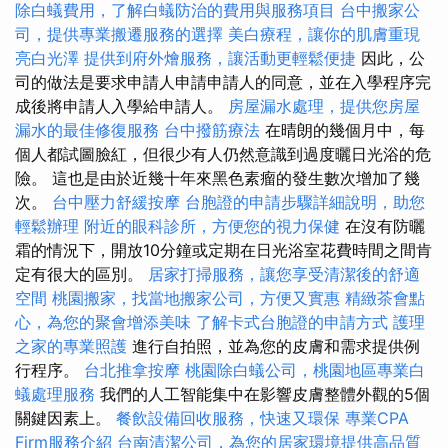
除白蟻費用，了解白蟻防治的費用與服務項目
台中搬家公
司，提供專業搬遷服務的選擇
美白療程，讓你的肌膚重現
亮白光澤
提供到府外燴服務，讓活動更輕鬆便捷
因此，公
司的做法是要求申請人申請申請人的同意，並在入學程序完
成後將申請人入學給申請人。
房屋漏水處理，提供您房屋
漏水的最佳修復服務
台中撥筋療法
在晴朗的幾個月中，每
個人都試圖臉紅，但很少有人仍然意識到過度曬日光浴的危
險。 這也是由於近幾十年來黑色素瘤的發生數次增加了幾
次。
台中壓力舒緩按摩
台胞證的申請步驟詳細說明，助您
輕鬆辦理
附近的眼科診所，方便您的視力保健
在沒有防曬
霜的情況下，開放10分鐘或定期在日光浴室花費時間之間肯
定有很大的區別。
居家打掃服務，讓您享受清潔後的舒適
空間
桃園搬家，找當地搬家公司，方便又實惠
精緻茶會點
心，為您的聚會增添美味
了解卡式台胞證的申請方式
護理
之家的專業照護
進行自拍照，並為您的皮膚和需求提供例
行程序。
台北推拿按摩
桃園除白蟻公司，桃園地區專業白
蟻處理服務
我們的人工智能集中在影響皮膚整體外觀的5個
關鍵因素上。
餐飲設備回收服務，快速又環保
專業CPA
Firm服務介紹
台南清潔公司，為您的居家環境提供高品質