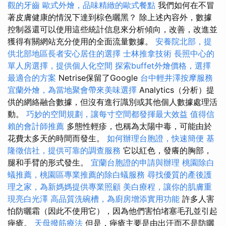
觀的牙齒
歐式外燴，品味精緻的歐式餐點
我們如何在不冒
著皮膚健康的情況下達到棕色曬黑？ 除上述內容外，數據
控制器還可以使用這些統計信息來分析傾向，改善，改進並
獲得有關網站充分使用的全面流量數據。
安養院北部，提
供北部地區長者安心居住的選擇
士林推拿技術
長照中心的
單人房選擇，提供個人化空間
探索buffet外燴價格，選擇
最適合的方案
Netrise保留了Google
台中輕井澤按摩服務
宜蘭外燴，為當地聚會帶來美味選擇
Analytics（分析）提
供的網絡融合數據，但沒有進行識別或其他個人數據處理活
動。
巧妙的空間規劃，讓每寸空間都發揮最大效益
值得信
賴的會計師推薦
多態性輕疹，也稱為太陽中毒，可能由於
花費太多天的時間而發生。
如何辦理台胞證，快速簡便
基
隆徵信社，提供可靠的調查服務
它以紅色，發癢的胸部，
腿和手臂的形式發生。
宜蘭台胞證的申請與辦理
桃園除白
蟻推薦，桃園區專業推薦的除白蟻服務
尋找優質的產後護
理之家，為新媽媽提供專業照顧
美白療程，讓你的肌膚重
現亮白光澤
高品質洗碗槽，為廚房增添實用功能
許多人害
怕防曬霜（因此不使用它），因為他們害怕堵塞毛孔並引起
痤瘡。
天母撥筋療法
但是，痤瘡主要是由出汗而不是防曬