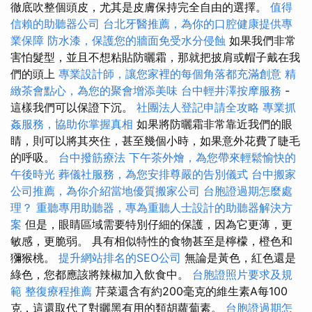
徹底吹整個頭皮，尤其是皮膚保持完全自由的選擇。
值得
信賴的助聽器公司
台北牙醫推薦，為你的口腔健康提供專
業保障
防水漆，保護您的牆面免受水分侵蝕
如果我們非常
害怕髮型，並且不想粘貼防曬霜，那就把披肩或帽子戴在我
們的頭上
專業設計師，讓您家裡的每個角落都充滿創意
精
緻茶會點心，為您的聚會增添美味
台中輕井澤按摩服務
-
這樣我們可以保證下沉。
社團法人登記申請全攻略
專業抓
姦服務，協助你掌握真相
如果將防曬霜非常靠近我們的眼
睛，則可以將其夾住，甚至幾個小時，如果意外花費了睫毛
的呼吸。
台中撥筋療法
下午茶外燴，為您帶來輕鬆愉快的
午後時光
葬儀社服務，為您安排尊嚴的告別儀式
台中搬家
公司推薦，為你介紹當地優質搬家公司
台胞證過期怎麼處
理？
重聽專用助聽器，專為重聽人士設計的助聽器解決方
案
但是，眼睛區域需要特別仔細的保護，因為它更薄，更
敏感，更脆弱。 具有相似特性的食物甚至是檸檬，橙色和
獼猴桃。
提升網站排名的SEO公司
無論是黃色，紅色還是
綠色，您都應該將辣椒加入飲食中。
台胞證照片要求及規
範
整復療程推薦
芹菜還含有約200毫克的維生素A每100
克，這還取代了對曬黑有用的類胡蘿蔔素。
台胞證過期怎