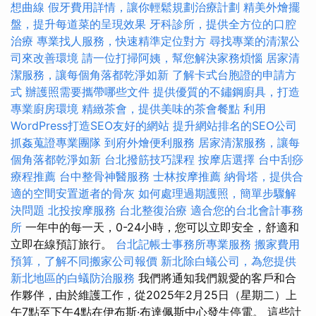
想曲線
假牙費用詳情，讓你輕鬆規劃治療計劃
精美外燴擺
盤，提升每道菜的呈現效果
牙科診所，提供全方位的口腔
治療
專業找人服務，快速精準定位對方
尋找專業的清潔公
司來改善環境
請一位打掃阿姨，幫您解決家務煩惱
居家清
潔服務，讓每個角落都乾淨如新
了解卡式台胞證的申請方
式
辦護照需要攜帶哪些文件
提供優質的不鏽鋼廚具，打造
專業廚房環境
精緻茶會，提供美味的茶會餐點
利用
WordPress打造SEO友好的網站
提升網站排名的SEO公司
抓姦蒐證專業團隊
到府外燴便利服務
居家清潔服務，讓每
個角落都乾淨如新
台北撥筋技巧課程
按摩店選擇
台中刮痧
療程推薦
台中整骨神醫服務
士林按摩推薦
納骨塔，提供合
適的空間安置逝者的骨灰
如何處理過期護照，簡單步驟解
決問題
北投按摩服務
台北整復治療
適合您的台北會計事務
所
一年中的每一天，0-24小時，您可以立即安全，舒適和
立即在線預訂旅行。
台北記帳士事務所專業服務
搬家費用
預算，了解不同搬家公司報價
新北除白蟻公司，為您提供
新北地區的白蟻防治服務
我們將通知我們親愛的客戶和合
作夥伴，由於維護工作，從2025年2月25日（星期二）上
午7點至下午4點在伊布斯·布達佩斯中心發生停電。 這些計