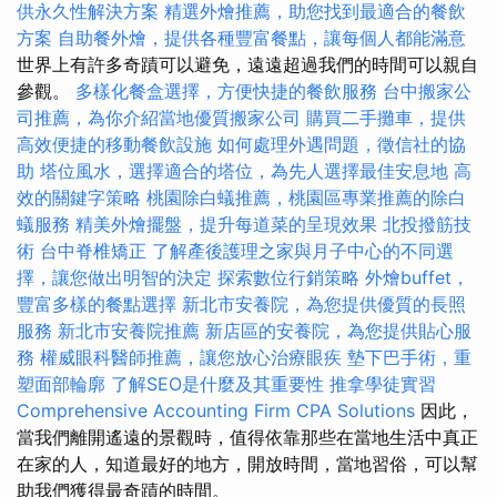
供永久性解決方案
精選外燴推薦，助您找到最適合的餐飲
方案
自助餐外燴，提供各種豐富餐點，讓每個人都能滿意
世界上有許多奇蹟可以避免，遠遠超過我們的時間可以親自
參觀。
多樣化餐盒選擇，方便快捷的餐飲服務
台中搬家公
司推薦，為你介紹當地優質搬家公司
購買二手攤車，提供
高效便捷的移動餐飲設施
如何處理外遇問題，徵信社的協
助
塔位風水，選擇適合的塔位，為先人選擇最佳安息地
高
效的關鍵字策略
桃園除白蟻推薦，桃園區專業推薦的除白
蟻服務
精美外燴擺盤，提升每道菜的呈現效果
北投撥筋技
術
台中脊椎矯正
了解產後護理之家與月子中心的不同選
擇，讓您做出明智的決定
探索數位行銷策略
外燴buffet，
豐富多樣的餐點選擇
新北市安養院，為您提供優質的長照
服務
新北市安養院推薦
新店區的安養院，為您提供貼心服
務
權威眼科醫師推薦，讓您放心治療眼疾
墊下巴手術，重
塑面部輪廓
了解SEO是什麼及其重要性
推拿學徒實習
Comprehensive Accounting Firm CPA Solutions
因此，
當我們離開遙遠的景觀時，值得依靠那些在當地生活中真正
在家的人，知道最好的地方，開放時間，當地習俗，可以幫
助我們獲得最奇蹟的時間。