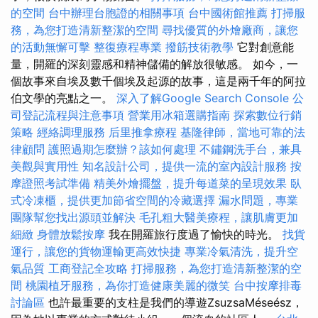
的空間
台中辦理台胞證的相關事項
台中國術館推薦
打掃服
務，為您打造清新整潔的空間
尋找優質的外燴廠商，讓您
的活動無懈可擊
整復療程專業
撥筋技術教學
它對創意能
量，開羅的深刻靈感和精神儲備的解放很敏感。 如今，一
個故事來自埃及數千個埃及起源的故事，這是兩千年的阿拉
伯文學的亮點之一。
深入了解Google Search Console
公
司登記流程與注意事項
營業用冰箱選購指南
探索數位行銷
策略
經絡調理服務
后里推拿療程
基隆律師，當地可靠的法
律顧問
護照過期怎麼辦？該如何處理
不鏽鋼洗手台，兼具
美觀與實用性
知名設計公司，提供一流的室內設計服務
按
摩證照考試準備
精美外燴擺盤，提升每道菜的呈現效果
臥
式冷凍櫃，提供更加節省空間的冷藏選擇
漏水問題，專業
團隊幫您找出源頭並解決
毛孔粗大醫美療程，讓肌膚更加
細緻
身體放鬆按摩
我在開羅旅行度過了愉快的時光。
找貨
運行，讓您的貨物運輸更高效快捷
專業冷氣清洗，提升空
氣品質
工商登記全攻略
打掃服務，為您打造清新整潔的空
間
桃園植牙服務，為你打造健康美麗的微笑
台中按摩排毒
討論區
也許最重要的支柱是我們的導遊ZsuzsaMéseész，