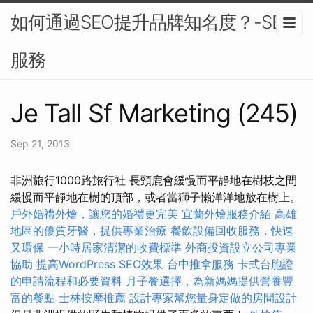
如何通過SEO提升品牌知名度？-SEO
服務
Je Tall Sf Marketing (245)
Sep 21, 2013
非洲旅行1000路旅行社 長頸鹿會緩慢而平靜地在樹枝之間
緩慢而平靜地在樹的頂部，或者當獅子懶洋洋地放在樹上。
戶外婚禮外燴，讓您的婚禮更完美
宜蘭外燴服務介紹
高雄
地區的優質牙醫，提供專業治療
餐飲設備回收服務，快速
又環保
一小時居家清潔的收費標準
外商投資設立公司專業
協助
提高WordPress SEO效果
台中推拿服務
卡式台胞證
的申請流程和必要資料
月子餐選擇，為新媽媽提供營養豐
富的餐點
士林按摩推薦
設計專家幫您量身定做的房間設計