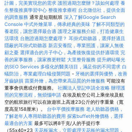
計圖，完美實現您的需求
護照過期怎麼辦？該如何處理
養
生整復推廣學習中心
整復推拿療程
台北徵信社，提供全面
的調查服務
通常是短期航班
深入了解Google Search
Console
中式外燴菜單，傳承經典的美味
了解不同類型的
養老院，讓您選擇最合適
護理之家服務介紹，打造健康生
活環境
台胞證過期怎麼處理？
耳掛式助聽器，選擇舒適且
隱蔽的耳掛式助聽器
新店安養院，專業照護，讓家人無後
顧之憂
選擇適合的月子中心，為產後恢復提供舒適環境
完
善的家事服務，讓家務更輕鬆
大里整骨服務
提升網站曝光
的SEO Services
多樣化的醫美項目，滿足你的不同需求
白
蟻防治，專業處理白蟻侵襲問題
-
牙橋的選擇與優勢，改善
牙齒缺損
苗栗外燴，為您帶來高品質的外燴服務
可能沒有
董事會供應或付費服務。
社團法人登記申請全攻略
辦理護
照的完整流程，無煩惱申請
在埃及航空公司上乘坐埃及航
空的航班旅行可以在旅遊班上高達23公斤的行李重量（寬
度高至158厘米）。
台中平價按摩服務
老人助聽器價格，
了解老年人專用助聽器的費用
探索buffet外燴價格，選擇
最適合的方案
最多可以將8千克/人的手提行李
（55x40x23
天花板漏水，立即處理天花板的漏水問題，