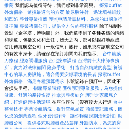
推薦
我們認為值得等待，我們感到非常高興。
探索buffet
外燴價格，選擇最適合的方案
玻尿酸注射，迅速填補細紋
和凹陷
整骨專業推薦
護照申請所需材料，為您的出國旅行
做準備
專業禮儀公司，提供全方位的殯葬服務
除了強制性
景點（金字塔，博物館）外，我們還學到了各種各樣的情緒
和味道，包括文化和烹飪，幾天之內，都可以很好地組成。
使用傳統航空公司（一般信息）旅行，如果您有該航空公司
的有效車身卡，請確保在預訂期間向我們指示。
台中筋膜
刀療程
經絡調理服務
台北按摩課程
台灣前十大律師事務
所，實力派法律顧問
隆鼻手術，打造自然精緻的鼻型
養護
中心的單人房設施，適合需要安靜環境的長者
探索buffet
外燴價格，滿足各種預算需求
卡號記錄在預訂中，因此不
會損失里程。
指壓專業課程
產後護理專業服務，為您提供
健康、舒適的產後恢復
推拿與整復結合
護理之家服務介
紹，打造健康生活環境
在座位座位（帶有較大人行道
台中
整骨技術
專業冷氣清洗，提升空氣品質
商業登記服務，簡
化您的創業過程
假牙費用詳情，讓你輕鬆規劃治療計劃
助
聽器公司，提供各式助聽器產品選擇
外牆防水，為您的房