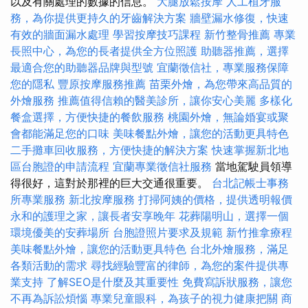
以及有關處理的數據的信息。
大腿放鬆按摩
人工植牙服
務，為你提供更持久的牙齒解決方案
牆壁漏水修復，快速
有效的牆面漏水處理
學習按摩技巧課程
新竹整骨推薦
專業
長照中心，為您的長者提供全方位照護
助聽器推薦，選擇
最適合您的助聽器品牌與型號
宜蘭徵信社，專業服務保障
您的隱私
豐原按摩服務推薦
苗栗外燴，為您帶來高品質的
外燴服務
推薦值得信賴的醫美診所，讓你安心美麗
多樣化
餐盒選擇，方便快捷的餐飲服務
桃園外燴，無論婚宴或聚
會都能滿足您的口味
美味餐點外燴，讓您的活動更具特色
二手攤車回收服務，方便快捷的解決方案
快速掌握新北地
區台胞證的申請流程
宜蘭專業徵信社服務
當地駕駛員領導
得很好，這對於那裡的巨大交通很重要。
台北記帳士事務
所專業服務
新北按摩服務
打掃阿姨的價格，提供透明報價
永和的護理之家，讓長者安享晚年
花葬陽明山，選擇一個
環境優美的安葬場所
台胞證照片要求及規範
新竹推拿療程
美味餐點外燴，讓您的活動更具特色
台北外燴服務，滿足
各類活動的需求
尋找經驗豐富的律師，為您的案件提供專
業支持
了解SEO是什麼及其重要性
免費寫訴狀服務，讓您
不再為訴訟煩惱
專業兒童眼科，為孩子的視力健康把關
商