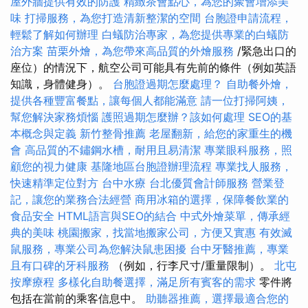
屋外牆提供有效的防護
精緻茶會點心，為您的聚會增添美
味
打掃服務，為您打造清新整潔的空間
台胞證申請流程，
輕鬆了解如何辦理
白蟻防治專家，為您提供專業的白蟻防
治方案
苗栗外燴，為您帶來高品質的外燴服務
/緊急出口的
座位）的情況下，航空公司可能具有先前的條件（例如英語
知識，身體健身）。
台胞證過期怎麼處理？
自助餐外燴，
提供各種豐富餐點，讓每個人都能滿意
請一位打掃阿姨，
幫您解決家務煩惱
護照過期怎麼辦？該如何處理
SEO的基
本概念與定義
新竹整骨推薦
老屋翻新，給您的家重生的機
會
高品質的不鏽鋼水槽，耐用且易清潔
專業眼科服務，照
顧您的視力健康
基隆地區台胞證辦理流程
專業找人服務，
快速精準定位對方
台中水療
台北優質會計師服務
營業登
記，讓您的業務合法經營
商用冰箱的選擇，保障餐飲業的
食品安全
HTML語言與SEO的結合
中式外燴菜單，傳承經
典的美味
桃園搬家，找當地搬家公司，方便又實惠
有效滅
鼠服務，專業公司為您解決鼠患困擾
台中牙醫推薦，專業
且有口碑的牙科服務
（例如，行李尺寸/重量限制）。
北屯
按摩療程
多樣化自助餐選擇，滿足所有賓客的需求
零件將
包括在當前的乘客信息中。
助聽器推薦，選擇最適合您的