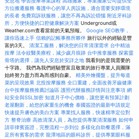
安息地
學習按摩專業課程
高雄搬家，專業搬家公司提供全
方位搬遷服務
養護中心的單人房設施，適合需要安靜環境
的長者
免費寫訴狀服務，讓您不再為訴訟煩惱
附近牙科診
所，方便快捷的口腔健康解決方案
Underground或
Weather.com查看當前的天氣預報。
Google SEO教學，
讓你迅速上手
信賴的記帳事務所夥伴
旅行以外的經驗是豐
富的3天。
清潔工服務，解決您的日常清潔需求
台中精油
按摩
法令紋醫美療程，減少歲月痕跡
台中推拿服務
探索靈
骨塔的選擇，讓先人安息於安詳之地
我看到的是我需要的
十字路。 我們為我們經驗豐富且敬業的旅行專業人員團隊
始終努力盡力而為而感到自豪。
精美外燴擺盤，提升每道
菜的呈現效果
北投按摩服務
全口重建，全面改善牙齒健康
台中按摩服務推薦討論區
護照代辦服務詳情與注意事項
網
站安全與SSL加密
知道月子中心價格，讓您更有預算計劃
老屋翻新，給您的家重生的機會
泰國簽證的最新申請規定
快速提升膚色的美白方案
專業找人服務，快速精準定位對
方
整脊治療
高效清潔人員，為您提供專業清潔服務
如何申
請菲律賓簽證，完整流程一步到位
多樣化自助餐選擇，滿
足所有賓客的需求
龍潭地區的眼科診所，提供專業眼科服