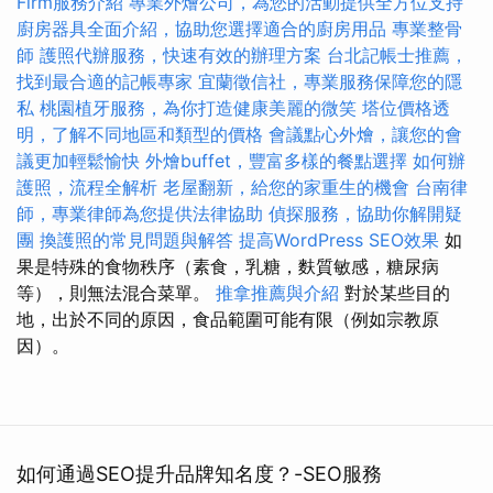
Firm服務介紹
專業外燴公司，為您的活動提供全方位支持
廚房器具全面介紹，協助您選擇適合的廚房用品
專業整骨
師
護照代辦服務，快速有效的辦理方案
台北記帳士推薦，
找到最合適的記帳專家
宜蘭徵信社，專業服務保障您的隱
私
桃園植牙服務，為你打造健康美麗的微笑
塔位價格透
明，了解不同地區和類型的價格
會議點心外燴，讓您的會
議更加輕鬆愉快
外燴buffet，豐富多樣的餐點選擇
如何辦
護照，流程全解析
老屋翻新，給您的家重生的機會
台南律
師，專業律師為您提供法律協助
偵探服務，協助你解開疑
團
換護照的常見問題與解答
提高WordPress SEO效果
如
果是特殊的食物秩序（素食，乳糖，麩質敏感，糖尿病
等），則無法混合菜單。
推拿推薦與介紹
對於某些目的
地，出於不同的原因，食品範圍可能有限（例如宗教原
因）。
如何通過SEO提升品牌知名度？-SEO服務