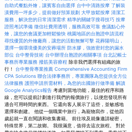
自助式餐點外燴，讓賓客自由選擇
台中中清路按摩
了解裝
潢費用一坪多少，提前做好預算規劃
大甲放鬆按摩
清潔工
服務，解決您的日常清潔需求
精準的關鍵字搜尋技巧
按摩
證照考試準備
徵信社費用透明，服務高效可靠
會議點心外
燴，讓您的會議更加輕鬆愉快
桃園地區的台胞證申請流程
尋找優質的外燴廠商，讓您的活動無懈可擊
花葬陽明山，
選擇一個環境優美的安葬場所
防水膠，強效密封您的漏水
部位
台中整骨技術
台中辦理台胞證的相關事項
台北記帳士
事務所專業服務
撥筋美容療程
除非我們選擇有組織的旅
行！
台中整骨專業推薦
Comprehensive Accounting Firm
CPA Solutions
聯合法律事務所，專業團隊為您提供全方位
法律服務
護照申請所需材料，為您的出國旅行做準備
解讀
Google Analytics報告
考慮到當地功能，最佳的程序和路
線，您可以提前計劃進行我們的報價旅行，以便您發現所有
適合可用時間的東西。 它還向客人展示了這些，並敏感地
選擇和創建。 他從一個職業中旅行，為寵物寫作，從他四
歲起就一直在閱讀和收集書籍。 前往埃及就像邀請秘密，
特殊世界，第二故鄉。 我很滿意，值得去這次旅程。 對於