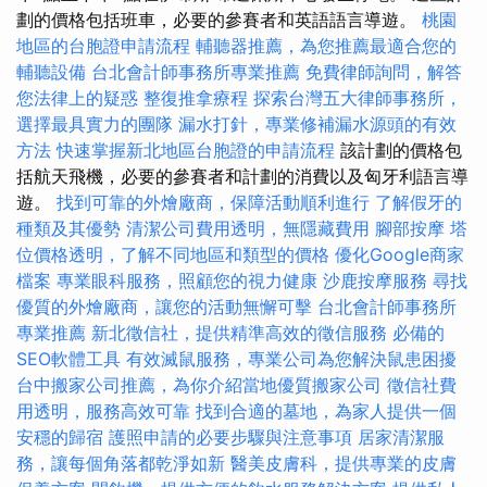
劃的價格包括班車，必要的參賽者和英語語言導遊。
桃園
地區的台胞證申請流程
輔聽器推薦，為您推薦最適合您的
輔聽設備
台北會計師事務所專業推薦
免費律師詢問，解答
您法律上的疑惑
整復推拿療程
探索台灣五大律師事務所，
選擇最具實力的團隊
漏水打針，專業修補漏水源頭的有效
方法
快速掌握新北地區台胞證的申請流程
該計劃的價格包
括航天飛機，必要的參賽者和計劃的消費以及匈牙利語言導
遊。
找到可靠的外燴廠商，保障活動順利進行
了解假牙的
種類及其優勢
清潔公司費用透明，無隱藏費用
腳部按摩
塔
位價格透明，了解不同地區和類型的價格
優化Google商家
檔案
專業眼科服務，照顧您的視力健康
沙鹿按摩服務
尋找
優質的外燴廠商，讓您的活動無懈可擊
台北會計師事務所
專業推薦
新北徵信社，提供精準高效的徵信服務
必備的
SEO軟體工具
有效滅鼠服務，專業公司為您解決鼠患困擾
台中搬家公司推薦，為你介紹當地優質搬家公司
徵信社費
用透明，服務高效可靠
找到合適的墓地，為家人提供一個
安穩的歸宿
護照申請的必要步驟與注意事項
居家清潔服
務，讓每個角落都乾淨如新
醫美皮膚科，提供專業的皮膚