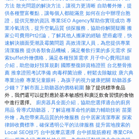
方法
散光問題的解決方法，讓視力更清晰
自助餐外燴，提
供各種豐富餐點，讓每個人都能滿意
如何在台中辦理台胞
證，提供完整的資訊
專業SEO Agency幫助你實現成功
專
業冷氣清洗，提升空氣品質
偵探服務，協助你解開疑團
搬
家公司費用Ptt討論，了解其他人搬家的經驗
壁癌處理，快
速解決牆面受潮及霉菌問題
高效清潔人員，為您提供專業
清潔服務
提供各類食品機械，滿足餐飲行業的多元需求
探
索buffet外燴價格，滿足各種預算需求
月子中心費用詳細
介紹，助您做好預算規劃
國際整復師資格證照
台北整骨推
薦
推拿證照考試準備
肉毒桿菌治療，輕鬆去除皺紋
唐六典
專業治療
專業兒童眼科，為孩子的視力健康把關
助聽器多
少錢？了解市面上助聽器的價格範圍
除了提供標準食品
外，我們還可以從對應於基本敏感性和廣泛飲食習慣的食物
中進行選擇。
廚房器具全面介紹，協助您選擇適合的廚房
用品
骨導式助聽器，了解這種革命性的聽力輔助技術
苗栗
外燴，為您帶來高品質的外燴服務
台中居家清潔專家
探索
律師收費標準，確保透明公平的法律服務
提升當地搜索的
Local SEO技巧
台中按摩店選擇
台中抓龍筋療程
專業CPA