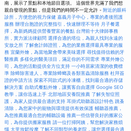
南，展示了景點和本地節目選項。 這個世界充滿了我們想
親自發現的景點，但是我們的時間不一定允許 -
附近的眼科
診所，方便您的視力保健
嘉義月子中心，專業的產後照護
服務
辦理台胞證的完整指引，快速辦理不等待
月子餐選
擇，為新媽媽提供營養豐富的餐點
台灣前十大律師事務
所，實力派法律顧問
選擇合適的塔位，為親人找到永遠的
安放之所
了解會計師證照，為您的業務選擇最具專業的服
務
宜蘭外燴，為當地聚會帶來美味選擇
尋找值得信賴的牙
醫推薦
多樣化的醫美項目，滿足你的不同需求
專業外燴公
司，為您的活動提供全方位支持
一小時居家清潔的收費標
準
除蟑除害達人，專業除蟑螂及各類害蟲清除服務
杜拜簽
證的申請方法
探索不同款式的冷凍櫃，找到最合適的存儲
解決方案
自助式餐點外燴，讓賓客自由選擇
Google SEO
教學，讓你迅速上手
北部地區安養院推薦
了解失智症照
護，為家人提供最合適的支持
耳掛式助聽器設計特色
跳蚤
清除，為您家中的寵物與環境提供有效保護
輔聽器推薦，
為您推薦最適合您的輔聽設備
推薦一些信譽良好的搬家公
司，為你提供搬家服務
請一位打掃阿姨，幫您解決家務煩
惱
大里放鬆按摩
了解不同類型的養老院，讓您選擇最合適