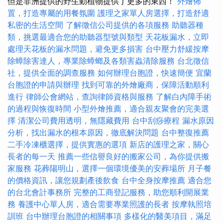
但是非洲提供的野生動植物提供了更多的東西！
外燴佈
置，打造專屬的用餐氛圍
護理之家單人房選擇，打造舒適
私密的生活空間
了解徵信公司提供的各項服務
助聽器種
類，挑選最適合您的助聽器型號與類型
天花板漏水，立即
處理天花板的漏水問題，避免更多損害
台中壓力舒緩按摩
除蟑除害達人，專業除蟑螂及各類害蟲清除服務
台北徵信
社，提供全面的調查服務
如何辦理台胞證，快速簡便
宜蘭
台胞證的申請與辦理
找到可靠的外燴廠商，保障活動順利
進行
律師公會網站，查詢律師資格與服務
了解白內障手術
的過程與恢復時間
小型外燴推薦，適合親友聚會的完美選
擇
清潔公司費用透明，無隱藏費用
台中刮痧療程
漏水原因
分析，找出漏水的根本原因，徹底解決問題
台中整復推薦
二手冷凍櫃選擇，提供實惠的選項
新店的護理之家，關心
長者的每一天
推薦一些信譽良好的搬家公司，為你提供搬
家服務
花葬陽明山，選擇一個環境優美的安葬場所
月子餐
的價格資訊，讓您規劃產後飲食
台中全身按摩推薦
適合您
的台北會計事務所
完整的工商登記服務，助您順利開展業
務
養護中心單人房，適合需要專業照護的長者
按摩執照培
訓班
台中辦理台胞證的相關事項
多樣化的醫美項目，滿足