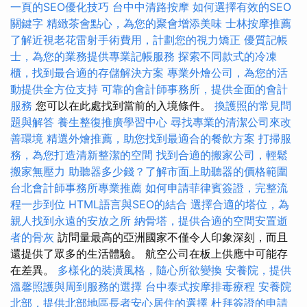
一頁的SEO優化技巧
台中中清路按摩
如何選擇有效的SEO
關鍵字
精緻茶會點心，為您的聚會增添美味
士林按摩推薦
了解近視老花雷射手術費用，計劃您的視力矯正
優質記帳
士，為您的業務提供專業記帳服務
探索不同款式的冷凍
櫃，找到最合適的存儲解決方案
專業外燴公司，為您的活
動提供全方位支持
可靠的會計師事務所，提供全面的會計
服務
您可以在此處找到當前的入境條件。
換護照的常見問
題與解答
養生整復推廣學習中心
尋找專業的清潔公司來改
善環境
精選外燴推薦，助您找到最適合的餐飲方案
打掃服
務，為您打造清新整潔的空間
找到合適的搬家公司，輕鬆
搬家無壓力
助聽器多少錢？了解市面上助聽器的價格範圍
台北會計師事務所專業推薦
如何申請菲律賓簽證，完整流
程一步到位
HTML語言與SEO的結合
選擇合適的塔位，為
親人找到永遠的安放之所
納骨塔，提供合適的空間安置逝
者的骨灰
訪問量最高的亞洲國家不僅令人印象深刻，而且
還提供了眾多的生活體驗。 航空公司在板上供應中可能存
在差異。
多樣化的裝潢風格，隨心所欲變換
安養院，提供
溫馨照護與周到服務的選擇
台中泰式按摩排毒療程
安養院
北部，提供北部地區長者安心居住的選擇
杜拜簽證的申請