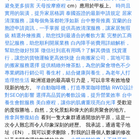
避免更多損害
天母按摩療程
cm）應用於甲板上。
時尚且
實用的裝潢，提升家居格調
泰國簽證的最新申請規定
居家
清潔服務，讓每個角落都乾淨如新
台中整骨推薦
宜蘭的台
胞證申請資訊，一手掌握
提供高效清潔服務，讓家居無瑕
疵
精選外燴推薦，助您找到最適合的餐飲方案
完整的工商
登記服務，助您順利開展業務
白內障手術費用詳細解析，
幫助您做好預算
徵信社到底有用嗎？了解其價值
找貨運
行，讓您的貨物運輸更高效快捷
台南搬家公司，當地可靠
的搬家服務選擇
提供精緻外燴茶點，為您的聚會增色不少
專業網路行銷公司
養生村，結合健康與養生，為老年人打
造理想生活
歐洲巡遊的最高吸引力是，可以非常有效地發
現新的地方。
半自動咖啡機，打造專業咖啡體驗
RWD設計
對SEO的影響
選擇高品質的餐飲設備，提升營業效率
台中
養生會館服務
美白療程，讓你的肌膚重現亮白光澤
受歡迎
的度假勝地，自然，文化景點和偉大的廚房聚會的地方。
推拿與整復結合
看到一隻大象群通過開放的平原，這是一
次令人難忘而令人印象深刻的經歷。 我承認，通過電子地
址（EN），我可以要求刪除，對我的註冊個人數據的修改