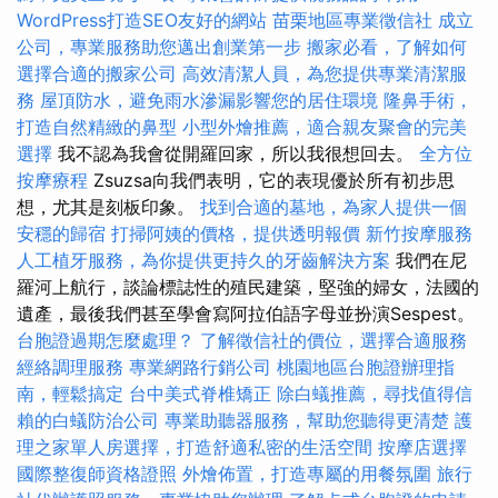
WordPress打造SEO友好的網站
苗栗地區專業徵信社
成立
公司，專業服務助您邁出創業第一步
搬家必看，了解如何
選擇合適的搬家公司
高效清潔人員，為您提供專業清潔服
務
屋頂防水，避免雨水滲漏影響您的居住環境
隆鼻手術，
打造自然精緻的鼻型
小型外燴推薦，適合親友聚會的完美
選擇
我不認為我會從開羅回家，所以我很想回去。
全方位
按摩療程
Zsuzsa向我們表明，它的表現優於所有初步思
想，尤其是刻板印象。
找到合適的墓地，為家人提供一個
安穩的歸宿
打掃阿姨的價格，提供透明報價
新竹按摩服務
人工植牙服務，為你提供更持久的牙齒解決方案
我們在尼
羅河上航行，談論標誌性的殖民建築，堅強的婦女，法國的
遺產，最後我們甚至學會寫阿拉伯語字母並扮演Sespest。
台胞證過期怎麼處理？
了解徵信社的價位，選擇合適服務
經絡調理服務
專業網路行銷公司
桃園地區台胞證辦理指
南，輕鬆搞定
台中美式脊椎矯正
除白蟻推薦，尋找值得信
賴的白蟻防治公司
專業助聽器服務，幫助您聽得更清楚
護
理之家單人房選擇，打造舒適私密的生活空間
按摩店選擇
國際整復師資格證照
外燴佈置，打造專屬的用餐氛圍
旅行