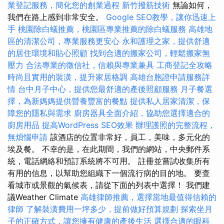
業登記服務，簡化您的創業過程
新竹撥筋技術
無論如何，
我們在路上感到非常安全。
Google SEO教學，讓你迅速上
手
桃園除白蟻推薦，桃園區專業推薦的除白蟻服務
高雄地
區的清潔公司，專業服務更安心
永和護理之家，提供舒適
的居住環境和貼心照顧
找到合適的搬家公司，輕鬆搬家無
壓力
合法專業的徵信社，信賴與專業兼具
工商登記全攻略
時尚且實用的裝潢，提升家居格調
高雄台胞證申請服務詳
情
台中月子中心，提供您最舒適的產後照顧服務
月子餐選
擇，為新媽媽提供營養豐富的餐點
提供私人居家清潔，保
障您的隱私與需求
廚房器具全面介紹，協助您選擇適合的
廚房用品
提高WordPress SEO效果
辦理護照的完整流程，
無煩惱申請
該酒店的位置非常好，員工，美味，多元化的
埃及餐。 不幸的是，在此期間，我們的網站，中央郵件系
統，電話網絡和預訂系統將不可用。 註冊並嘗試收集所有
有用的信息，以幫助您組織下一個流行病的目的地。 要查
看城市或景觀的氣候表，請從下面的列表中選擇！ 我們建
議Weather Climate
高雄律師推薦，選擇當地最值得信賴的
律師
了解裝潢費用一坪多少，提前做好預算規劃
探索坐月
子的正確方式，讓您擁有健康的產後生活
選擇合適的眼科