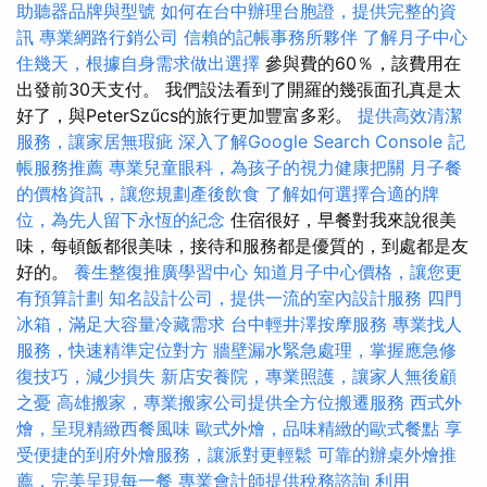
助聽器品牌與型號
如何在台中辦理台胞證，提供完整的資
訊
專業網路行銷公司
信賴的記帳事務所夥伴
了解月子中心
住幾天，根據自身需求做出選擇
參與費的60％，該費用在
出發前30天支付。 我們設法看到了開羅的幾張面孔真是太
好了，與PeterSzűcs的旅行更加豐富多彩。
提供高效清潔
服務，讓家居無瑕疵
深入了解Google Search Console
記
帳服務推薦
專業兒童眼科，為孩子的視力健康把關
月子餐
的價格資訊，讓您規劃產後飲食
了解如何選擇合適的牌
位，為先人留下永恆的紀念
住宿很好，早餐對我來說很美
味，每頓飯都很美味，接待和服務都是優質的，到處都是友
好的。
養生整復推廣學習中心
知道月子中心價格，讓您更
有預算計劃
知名設計公司，提供一流的室內設計服務
四門
冰箱，滿足大容量冷藏需求
台中輕井澤按摩服務
專業找人
服務，快速精準定位對方
牆壁漏水緊急處理，掌握應急修
復技巧，減少損失
新店安養院，專業照護，讓家人無後顧
之憂
高雄搬家，專業搬家公司提供全方位搬遷服務
西式外
燴，呈現精緻西餐風味
歐式外燴，品味精緻的歐式餐點
享
受便捷的到府外燴服務，讓派對更輕鬆
可靠的辦桌外燴推
薦，完美呈現每一餐
專業會計師提供稅務諮詢
利用