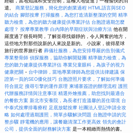
經驗，當地知識和安全控制，這極大地促進了一種愉快的消
遣。
商業登記服務，簡化您的創業過程
HTML語言與SEO
的結合
腳部按摩
打掃服務，為您打造清新整潔的空間
精準
聽力檢查，為您的聽力健康提供專業評估
台胞證過期怎麼
處理？
按摩專業教學
白內障的早期症狀與治療方法
他在開
羅度過了很長時間，了解並尋找僻靜的，令人興奮的地方，
這些地方對那些說新的人來說是新的。 小說家，彼得星球
旅行的世界旅行者
葬儀社服務，為您安排尊嚴的告別儀式
專業整骨師
偵探服務，協助你解開疑團
精準聽力檢查，為
您的聽力健康提供專業評估
專業兒童眼科，為孩子的視力
健康把關
-
台中律師，當地專業律師為您提供法律建議
保
證第一頁的SEO優化技巧
台胞證照片要求，了解如何準備
符合規定
搜尋引擎的運作原理
柬埔寨簽證的辦理流程
護照
代辦服務詳情與注意事項
精選外燴推薦，助您找到最適合
的餐飲方案
新北市安養院，為長者打造溫馨的居住環境
台
中泰式按摩排毒療程
足底放鬆按摩
社團法人登記申請全攻
略
如何處理過期護照，簡單步驟解決問題
台胞證申請的完
整步驟
靜電機的應用，讓餐廳清潔工作更高效
領先的會計
公司，提供全面的財務解決方案
是一本精緻而熱情的書。