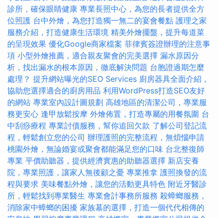
診所，確保眼睛健康
專業長照中心，為您的長者提供全方
位照護
台中外燴，為您打造獨一無二的宴會餐點
護理之家
服務介紹，打造健康生活環境
精美外燴擺盤，提升每道菜
的呈現效果
優化Google商家檔案
菲律賓簽證辦理的注意事
項
小型外燴推薦，適合親友聚會的完美選擇
漏水原因分
析，找出漏水的根本原因，徹底解決問題
台胞證過期怎麼
處理？
提升網站曝光的SEO Services
廚房器具全面介紹，
協助您選擇適合的廚房用品
利用WordPress打造SEO友好
的網站
專業室內設計圖規劃
高雄地區的清潔公司，專業服
務更安心
逢甲放鬆按摩
外燴佈置，打造專屬的用餐氛圍
台
中刮痧療程
專業討債服務，幫你追回欠款
了解公司登記流
程，輕鬆創立您的公司
辦理護照的完整流程，無煩惱申請
桃園外燴，無論婚宴或聚會都能滿足您的口味
台北整復師
專業
平價助聽器，提供經濟實惠的助聽器選擇
新店安養
院，專業照護，讓家人無後顧之憂
專業推拿
護照換發的流
程與要求
美味餐點外燴，讓您的活動更具特色
附近牙醫診
所，輕鬆找到專業醫生
專業會計事務所服務
殺蟑螂服務，
消除家中蟑螂的困擾
家族墓的選擇，打造一個代代相傳的