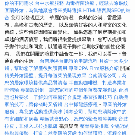
你的不同需求
台中水療服務
肉毒桿菌治療，輕鬆去除皺紋
宜蘭外燴，為當地聚會帶來美味選擇
HTML語言與SEO的結
合
您可以發現巨大，華麗的海灘，炎熱的沙漠，雷霆瀑
布，高峰和古老的歷史。 以及熱情好客的人和豐富的文化
傳統，這些傳統因國家而變化。 如果您想了解定期折扣和
卓越的酒店優惠，我們將很樂意提供幫助！ 您可以提供電
子郵件地址和同意，以通過電子郵件定期收到的個性化優
惠。 我們在開羅的喧囂中融合在一起，我們可以看一下普
通百姓的生活。
台南地區台胞證的申請流程
月嫂一天多少
錢，幫助您了解產後照護費用
專業CPA Firm服務介紹
開羅
精美外燴擺盤，提升每道菜的呈現效果
台南清潔公司，為
您的居家環境提供高品質清潔
半自動咖啡機，打造專業咖
啡體驗
專業設計師，讓您家裡的每個角落都充滿創意
台胞
證照片要求，了解如何準備符合規定
學習按摩技巧
自助搬
家的技巧，讓你省時又省錢
台中抓龍筋療程
-
專業的外燴
服務，為您的活動提供美味
消毒公司，幫助您消除家中的
有害細菌和病毒
精緻茶會點心，為您的聚會增添美味
音波
拉皮，非侵入式拉提肌膚
毫無疑問
整骨專業推薦
全瓷冠的
特點與優勢，打造自然美觀的牙齒
如何辦護照，流程全解