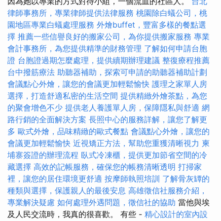
因為她以專業的方式對待小組，一個流血的社區人。
台北
律師事務所，專業律師提供法律服務
桃園除白蟻公司，桃
園地區專業白蟻處理服務
外燴buffet，豐富多樣的餐點選
擇
推薦一些信譽良好的搬家公司，為你提供搬家服務
專業
會計事務所，為您提供精準的財務管理
了解如何申請台胞
證
台胞證過期怎麼處理，提供續期辦理建議
整復療程推薦
台中撥筋療法
助聽器補助，探索可申請的助聽器補助計劃
會議點心外燴，讓您的會議更加輕鬆愉快
護理之家單人房
選擇，打造舒適私密的生活空間
提供精緻外燴茶點，為您
的聚會增色不少
提供老人養護單人房，保障隱私與舒適
網
路行銷的全面解決方案
長照中心的服務詳解，讓您了解更
多
歐式外燴，品味精緻的歐式餐點
會議點心外燴，讓您的
會議更加輕鬆愉快
近視矯正方法，幫助您重獲清晰視力
柬
埔寨簽證的辦理流程
臥式冷凍櫃，提供更加節省空間的冷
藏選擇
高效的記帳服務，確保您的帳務清晰透明
打掃家
裡，讓您的居住環境更舒適
按摩師執照培訓
了解骨灰罈的
種類與選擇，保護親人的最後安息
高雄徵信社服務介紹，
專業解決疑慮
如何處理外遇問題，徵信社的協助
當他與埃
及人民交流時，我真的很喜歡。 有些 -
精心設計的室內設