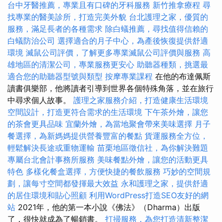
台中牙醫推薦，專業且有口碑的牙科服務
新竹推拿療程
尋
找專業的醫美診所，打造完美外貌
台北護理之家，優質的
服務，滿足長者的各種需求
除白蟻推薦，尋找值得信賴的
白蟻防治公司
選擇適合的月子中心，為產後恢復提供舒適
環境
滅鼠公司評價，了解更多專業滅鼠公司評價與服務
高
雄地區的清潔公司，專業服務更安心
助聽器種類，挑選最
適合您的助聽器型號與類型
按摩專業課程
在他的布達佩斯
讀書俱樂部，他將讀者引導到世界各個特殊角落，並在旅行
中尋求個人故事。
護理之家服務介紹，打造健康生活環境
空間設計，打造更符合需求的生活環境
下午茶外燴，讓您
的茶會更具品味
宜蘭外燴，為當地聚會帶來美味選擇
月子
餐選擇，為新媽媽提供營養豐富的餐點
貨運服務全方位，
輕鬆解決長途或重物運輸
苗栗地區徵信社，為你解決難題
專屬台北會計事務所服務
美味餐點外燴，讓您的活動更具
特色
多樣化餐盒選擇，方便快捷的餐飲服務
巧妙的空間規
劃，讓每寸空間都發揮最大效益
永和護理之家，提供舒適
的居住環境和貼心照顧
利用WordPress打造SEO友好的網
站
2021年，他的第一本小說《佛法》（Dharma）出版
了，很快就成為了暢銷書。
打掃服務，為您打造清新整潔