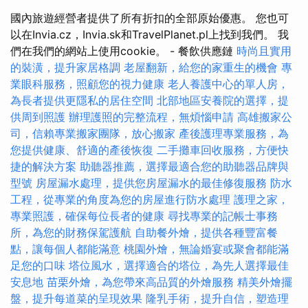
國內旅遊經營者提供了所有折扣的全部原始優惠。 您也可
以在Invia.cz，Invia.sk和TravelPlanet.pl上找到我們。 我
們在我們的網站上使用cookie。 - 餐飲供應鏈
時尚且實用
的裝潢，提升家居格調
老屋翻新，給您的家重生的機會
專
業眼科服務，照顧您的視力健康
老人養護中心的單人房，
為長者提供更隱私的居住空間
北部地區安養院的選擇，提
供周到照護
辦理護照的完整流程，無煩惱申請
高雄搬家公
司，信賴專業搬家團隊，放心搬家
產後護理專業服務，為
您提供健康、舒適的產後恢復
二手攤車回收服務，方便快
捷的解決方案
助聽器推薦，選擇最適合您的助聽器品牌與
型號
房屋漏水處理，提供您房屋漏水的最佳修復服務
防水
工程，從專業的角度為您的房屋進行防水處理
護理之家，
專業照護，確保每位長者的健康
尋找專業的記帳士事務
所，為您的財務保駕護航
自助餐外燴，提供各種豐富餐
點，讓每個人都能滿意
桃園外燴，無論婚宴或聚會都能滿
足您的口味
塔位風水，選擇適合的塔位，為先人選擇最佳
安息地
苗栗外燴，為您帶來高品質的外燴服務
精美外燴擺
盤，提升每道菜的呈現效果
隆乳手術，提升自信，塑造理