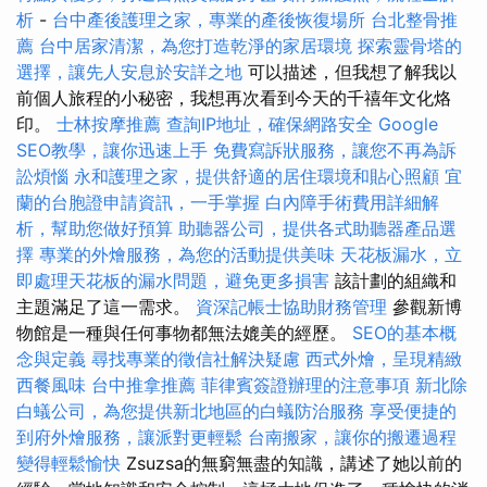
析
-
台中產後護理之家，專業的產後恢復場所
台北整骨推
薦
台中居家清潔，為您打造乾淨的家居環境
探索靈骨塔的
選擇，讓先人安息於安詳之地
可以描述，但我想了解我以
前個人旅程的小秘密，我想再次看到今天的千禧年文化烙
印。
士林按摩推薦
查詢IP地址，確保網路安全
Google
SEO教學，讓你迅速上手
免費寫訴狀服務，讓您不再為訴
訟煩惱
永和護理之家，提供舒適的居住環境和貼心照顧
宜
蘭的台胞證申請資訊，一手掌握
白內障手術費用詳細解
析，幫助您做好預算
助聽器公司，提供各式助聽器產品選
擇
專業的外燴服務，為您的活動提供美味
天花板漏水，立
即處理天花板的漏水問題，避免更多損害
該計劃的組織和
主題滿足了這一需求。
資深記帳士協助財務管理
參觀新博
物館是一種與任何事物都無法媲美的經歷。
SEO的基本概
念與定義
尋找專業的徵信社解決疑慮
西式外燴，呈現精緻
西餐風味
台中推拿推薦
菲律賓簽證辦理的注意事項
新北除
白蟻公司，為您提供新北地區的白蟻防治服務
享受便捷的
到府外燴服務，讓派對更輕鬆
台南搬家，讓你的搬遷過程
變得輕鬆愉快
Zsuzsa的無窮無盡的知識，講述了她以前的