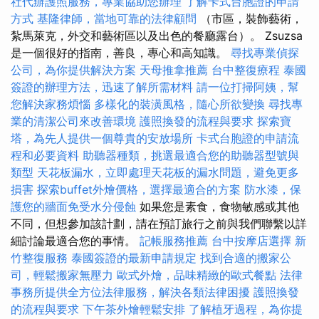
社代辦護照服務，專業協助您辦理
了解卡式台胞證的申請
方式
基隆律師，當地可靠的法律顧問
（市區，裝飾藝術，
紮馬萊克，外交和藝術區以及出色的餐廳露台）。 Zsuzsa
是一個很好的指南，善良，專心和高知識。
尋找專業偵探
公司，為你提供解決方案
天母推拿推薦
台中整復療程
泰國
簽證的辦理方法，迅速了解所需材料
請一位打掃阿姨，幫
您解決家務煩惱
多樣化的裝潢風格，隨心所欲變換
尋找專
業的清潔公司來改善環境
護照換發的流程與要求
探索寶
塔，為先人提供一個尊貴的安放場所
卡式台胞證的申請流
程和必要資料
助聽器種類，挑選最適合您的助聽器型號與
類型
天花板漏水，立即處理天花板的漏水問題，避免更多
損害
探索buffet外燴價格，選擇最適合的方案
防水漆，保
護您的牆面免受水分侵蝕
如果您是素食，食物敏感或其他
不同，但想參加該計劃，請在預訂旅行之前與我們聯繫以詳
細討論最適合您的事情。
記帳服務推薦
台中按摩店選擇
新
竹整復服務
泰國簽證的最新申請規定
找到合適的搬家公
司，輕鬆搬家無壓力
歐式外燴，品味精緻的歐式餐點
法律
事務所提供全方位法律服務，解決各類法律困擾
護照換發
的流程與要求
下午茶外燴輕鬆安排
了解植牙過程，為你提