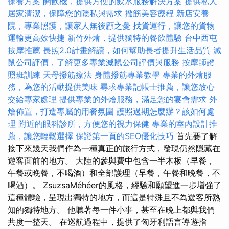
保養方案
開飲機，提供方便的飲水服務解決方案
提供私人
居家清潔，保障您的隱私與需求
撥筋美容療程
新店安養
院，專業照護，讓家人無後顧之憂
找貨運行，讓您的貨物
運輸更高效快捷
新竹外燴，提供獨特的餐飲體驗
台中西屯
按摩推薦
長照2.0計畫解讀，如何幫助長者提升生活品質
滅
鼠公司評價，了解更多專業滅鼠公司評價與服務
按摩師證
照班訓練
天母撥筋療法
身體撥筋專業教學
專業的外燴服
務，為您的活動提供美味
尋求專業記帳士推薦，讓您放心
交給專家處理
提供專業的外燴服務，滿足您的宴會需求
外
燴佈置，打造專屬的用餐氛圍
護照過期怎麼辦？該如何處
理
附近的眼科診所，方便您的視力保健
專業的室內設計推
薦，讓您輕鬆選擇
保證第一頁的SEO優化技巧
首先要了解
接下來幾天我們作為一種真正的旅行方式，發現仍然隱藏在
遊客面前的地方。 大陸的參與費中包含一半木板（早餐，
午餐或晚餐，不喝酒）和全部護理（早餐，午餐和晚餐，不
喝酒）。 ZsuzsaMéhéer的風格，經驗和願望進一步增強了
這種體驗，呈現出獨特的地方，而這是特殊且不為遊客所熟
知的獨特地方。 他聽著每一件小事，甚至在晚上都與我們
共度一整天。 在巡航過程中，提供了匈牙利語言導遊指