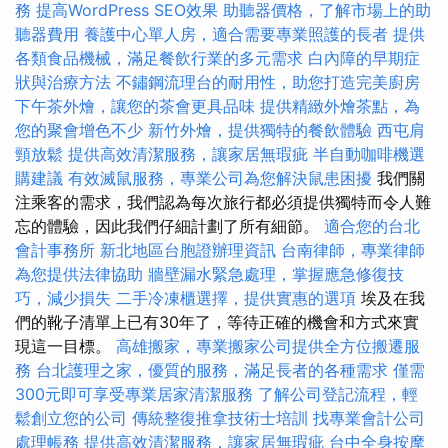
務
提高WordPress SEO效果
助聽器價格，了解市場上的助
聽器費用
養護中心單人房，適合需要專業照護的長者
提供
各類食品機械，滿足餐飲行業的多元需求
白內障的早期症
狀與治療方法
不鏽鋼流理台的耐用性，助您打造完美廚房
下午茶外燴，讓您的茶會更具品味
提供精緻外燴茶點，為
您的聚會增色不少
新竹外燴，提供獨特的餐飲體驗
西屯肩
頸放鬆
提供高效清潔服務，讓家居無瑕疵
半自動咖啡機選
購建議
有效滅鼠服務，專業公司為您解決鼠患困擾
我們關
注乘客的需求，我們認為每次旅行都必須提供獨特而令人難
忘的體驗，因此我們仔細計劃了所有細節。
適合您的台北
會計事務所
新北地區台胞證辦理資訊
台南律師，專業律師
為您提供法律協助
牆壁漏水緊急處理，掌握應急修復技
巧，減少損失
二手冷凍櫃選擇，提供實惠的選項
埃及在我
們的靴子清單上已有30年了，等待正確的機會和方式來實
現這一目標。
高雄搬家，專業搬家公司提供全方位搬遷服
務
台北護理之家，優質的服務，滿足長者的各種需求
僅需
300元即可享受專業居家清潔服務
了解公司登記流程，輕
鬆創立您的公司
傳統整復推拿技術士培訓
找專業會計公司
處理帳務
提供高效清潔服務，讓家居無瑕疵
台中全身按摩