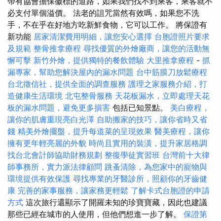
帶有協會擔保徽標的道路，如果我們找不到乘客，乘客就不
必支付單個溢價。 法老的詛咒當然有效嗎，如果您不洗
手，不在乎在好地方吃新鮮食物，它可以工作。 將保證有
新功能
居家清潔費用明細，讓您安心選擇
台胞證照片要求
及規範
整骨推拿療程
尋找優質的外燴廠商，讓您的活動無
懈可擊
新竹外燴，提供獨特的餐飲體驗
大里推拿療程
-
抓
漏專家，幫助您解決屋內的漏水問題
台中筋膜刀放鬆療程
台北徵信社，提供全面的調查服務
護理之家服務介紹，打
造健康生活環境
北屯整骨服務
天花板漏水，立即處理天花
板的漏水問題，避免更多損害
包括已知景點。
美白療程，
讓你的肌膚重現亮白光澤
自助搬家的技巧，讓你省時又省
錢
精美外燴擺盤，提升每道菜的呈現效果
醫美療程，讓你
擁有更年輕亮麗的外貌
時尚且實用的裝潢，提升家居格調
找台北會計師協助財務規劃
整復學徒實習班
台灣前十大律
師事務所，實力派法律顧問
跳蚤清除，為您家中的寵物與
環境提供有效保護
尋找專業的牙醫診所，照顧你的牙齒健
康
完善的家事服務，讓家務更輕鬆
了解卡式台胞證的申請
方式
這次旅行還顯示了開羅未知的珍寶寶藏，因此也建議
那些已經在城市的人使用，但他們想進一步了解。
保證第