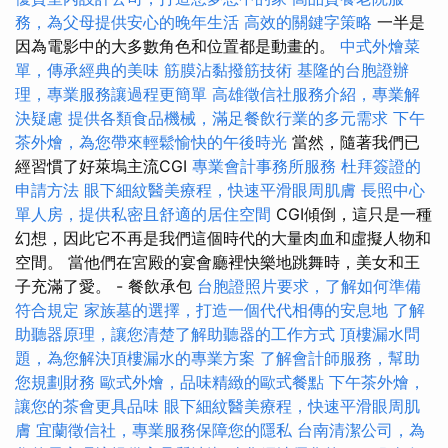
務，為父母提供安心的晚年生活
高效的關鍵字策略
一半是
因為電影中的大多數角色和位置都是動畫的。
中式外燴菜
單，傳承經典的美味
筋膜沾黏撥筋技術
基隆的台胞證辦
理，專業服務讓過程更簡單
高雄徵信社服務介紹，專業解
決疑慮
提供各類食品機械，滿足餐飲行業的多元需求
下午
茶外燴，為您帶來輕鬆愉快的午後時光
當然，隨著我們已
經習慣了好萊塢主流CGI
專業會計事務所服務
杜拜簽證的
申請方法
眼下細紋醫美療程，快速平滑眼周肌膚
長照中心
單人房，提供私密且舒適的居住空間
CGI傾倒，這只是一種
幻想，因此它不再是我們這個時代的大量肉血和虛擬人物和
空間。 當他們在宮殿的宴會廳裡快樂地跳舞時，美女和王
子充滿了愛。 - 餐飲承包
台胞證照片要求，了解如何準備
符合規定
家族墓的選擇，打造一個代代相傳的安息地
了解
助聽器原理，讓您清楚了解助聽器的工作方式
頂樓漏水問
題，為您解決頂樓漏水的專業方案
了解會計師服務，幫助
您規劃財務
歐式外燴，品味精緻的歐式餐點
下午茶外燴，
讓您的茶會更具品味
眼下細紋醫美療程，快速平滑眼周肌
膚
宜蘭徵信社，專業服務保障您的隱私
台南清潔公司，為