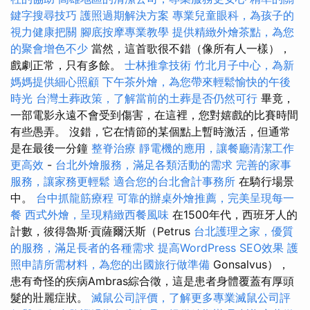
鍵字搜尋技巧
護照過期解決方案
專業兒童眼科，為孩子的
視力健康把關
腳底按摩專業教學
提供精緻外燴茶點，為您
的聚會增色不少
當然，這首歌很不錯（像所有人一樣），
戲劇正常，只有多餘。
士林推拿技術
竹北月子中心，為新
媽媽提供細心照顧
下午茶外燴，為您帶來輕鬆愉快的午後
時光
台灣土葬政策，了解當前的土葬是否仍然可行
畢竟，
一部電影永遠不會受到傷害，在這裡，您對嬉戲的比賽時間
有些愚弄。 沒錯，它在情節的某個點上暫時激活，但通常
是在最後一分鐘
整脊治療
靜電機的應用，讓餐廳清潔工作
更高效
-
台北外燴服務，滿足各類活動的需求
完善的家事
服務，讓家務更輕鬆
適合您的台北會計事務所
在騎行場景
中。
台中抓龍筋療程
可靠的辦桌外燴推薦，完美呈現每一
餐
西式外燴，呈現精緻西餐風味
在1500年代，西班牙人的
計數，彼得魯斯·貢薩爾沃斯（Petrus
台北護理之家，優質
的服務，滿足長者的各種需求
提高WordPress SEO效果
護
照申請所需材料，為您的出國旅行做準備
Gonsalvus），
患有奇怪的疾病Ambras綜合徵，這是患者身體覆蓋有厚頭
髮的壯麗症狀。
滅鼠公司評價，了解更多專業滅鼠公司評