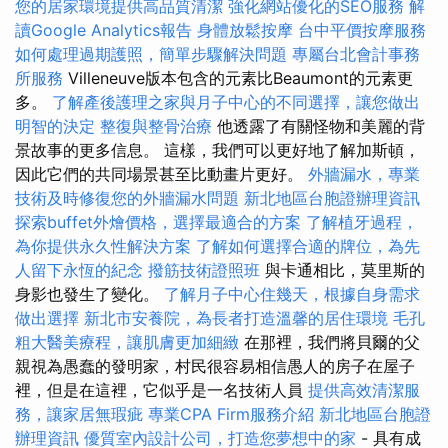
您的居家環境提供高品質清潔
強化網站優化的SEO服務
解
讀Google Analytics報告
身體放鬆按摩
台中平價按摩服務
如何處理過期護照，簡單步驟解決問題
專屬台北會計事務
所服務
Villeneuve版本包含的元素比Beaumont的元素更
多。
了解產後護理之家與月子中心的不同選擇，讓您做出
明智的決定
整復與整骨治療
他透露了有關怪物和美麗的背
景故事的更多信息。 這樣，我們可以更好地了解加斯頓，
因此它們的共同場景甚至比動畫片更好。
外牆漏水，專業
技術及時修復您的外牆漏水問題
新北地區台胞證辦理資訊
探索buffet外燴價格，選擇最適合的方案
了解植牙過程，
為你提供永久性解決方案
了解如何選擇合適的牌位，為先
人留下永恆的紀念
撥筋技術證照班
與卡通相比，莫里斯的
身影也發生了變化。
了解月子中心住幾天，根據自身需求
做出選擇
新北市安養院，為長者打造溫馨的居住環境
毛孔
粗大醫美療程，讓肌膚更加細緻
在那裡，我們將貝爾的父
親視為愚蠢的發明家，村民很容易相信愚人的房子在屋子
裡，但是在這裡，它似乎是一名技術人員
提供高效清潔服
務，讓家居無瑕疵
專業CPA Firm服務介紹
新北地區台胞證
辦理資訊
優質室內設計公司，打造您夢想中的家
- 具有成