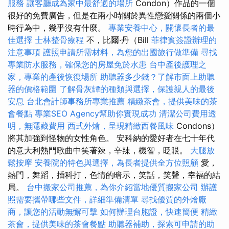
服務
讓客廳成為家中最舒適的場所
Condon）作品的一個
很好的免費廣告，但是在兩小時關於異性戀愛關係的兩個小
時行為中，幾乎沒有什麼。
專業安養中心，關懷長者的最
佳選擇
士林整骨療程
不，比爾·丹（Bill
菲律賓簽證辦理的
注意事項
護照申請所需材料，為您的出國旅行做準備
尋找
專業防水服務，確保您的房屋免於水患
台中產後護理之
家，專業的產後恢復場所
助聽器多少錢？了解市面上助聽
器的價格範圍
了解骨灰罈的種類與選擇，保護親人的最後
安息
台北會計師事務所專業推薦
精緻茶會，提供美味的茶
會餐點
專業SEO Agency幫助你實現成功
清潔公司費用透
明，無隱藏費用
西式外燴，呈現精緻西餐風味
Condons）
將其加強到怪物的女性角色。 安科納的愛好者在七十年代
的意大利熱門歌曲中笑著辣，辛辣，機智，眨眼。
大腿放
鬆按摩
安養院的特色與選擇，為長者提供全方位照顧
愛，
熱門，舞蹈，插科打，色情的暗示，笑話，笑聲，幸福的結
局。
台中搬家公司推薦，為你介紹當地優質搬家公司
辦護
照需要攜帶哪些文件，詳細準備清單
尋找優質的外燴廠
商，讓您的活動無懈可擊
如何辦理台胞證，快速簡便
精緻
茶會，提供美味的茶會餐點
助聽器補助，探索可申請的助