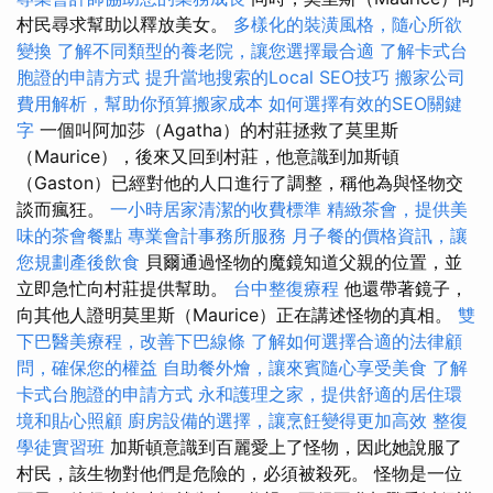
村民尋求幫助以釋放美女。
多樣化的裝潢風格，隨心所欲
變換
了解不同類型的養老院，讓您選擇最合適
了解卡式台
胞證的申請方式
提升當地搜索的Local SEO技巧
搬家公司
費用解析，幫助你預算搬家成本
如何選擇有效的SEO關鍵
字
一個叫阿加莎（Agatha）的村莊拯救了莫里斯
（Maurice），後來又回到村莊，他意識到加斯頓
（Gaston）已經對他的人口進行了調整，稱他為與怪物交
談而瘋狂。
一小時居家清潔的收費標準
精緻茶會，提供美
味的茶會餐點
專業會計事務所服務
月子餐的價格資訊，讓
您規劃產後飲食
貝爾通過怪物的魔鏡知道父親的位置，並
立即急忙向村莊提供幫助。
台中整復療程
他還帶著鏡子，
向其他人證明莫里斯（Maurice）正在講述怪物的真相。
雙
下巴醫美療程，改善下巴線條
了解如何選擇合適的法律顧
問，確保您的權益
自助餐外燴，讓來賓隨心享受美食
了解
卡式台胞證的申請方式
永和護理之家，提供舒適的居住環
境和貼心照顧
廚房設備的選擇，讓烹飪變得更加高效
整復
學徒實習班
加斯頓意識到百麗愛上了怪物，因此她說服了
村民，該生物對他們是危險的，必須被殺死。 怪物是一位