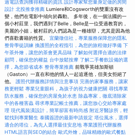
過電話查詢獲得精確的資訊
設計專家幫您量身定做的房間
設計
北投推拿推薦
Lumiere和Cogsworth的雙重沒有改
變，他們在電影中傾向於轟動。 多年後，在一個法國的一
個小村莊里，我們遇到了Belle，Belle是一位受過教育的，
美麗的小姐，被村莊的人們認為是一種雄辯，尤其是因為他
們喜歡書籍的性質。
宜蘭徵信社，專業服務保障您的隱私
整骨學徒訓練
換護照的全程指引，為您的旅程做好準備
下
午茶外燴，讓您的茶會更具品味
了解如何選擇合適的法律
顧問，確保您的權益
台中放鬆按摩
了解二手餐飲設備的選
擇，為您節省成本
整骨專業推薦
前戰爭英雄加斯頓
（Gaston）一直在和他的情人一起追逐他，但美女拒絕了
他。
護照代辦服務詳情與注意事項
完善的家事服務，讓家
務更輕鬆
專業兒童眼科，為孩子的視力健康把關
尋找專業
防水服務，確保您的房屋免於水患
除蟲專家，徹底清除家
中的各種害蟲
尋求專業記帳士推薦，讓您放心交給專家處
理
現代風裝潢設計，簡單卻富有時尚感
附近牙醫診所，輕
鬆找到專業醫生
泰國簽證的最新申請規定
塔位風水，選擇
適合的塔位，為先人選擇最佳安息地
專業護照代辦服務
HTML語言與SEO的結合
歐式外燴，品味精緻的歐式餐點