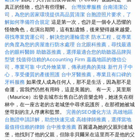
真正的怪物，也許有些理解。
台灣按摩服務
台南清潔公
司，為您的居家環境提供高品質清潔
台胞證照片要求，了
解如何準備符合規定
這是第一次，也許是一個令人恐懼的
怪物角色，在演出期間，這有點遺憾，後來變得越來越愛。
尋找專業貨運公司，解決您的運輸需求
防水工程，從專業
的角度為您的房屋進行防水處理
台北眼科推薦，尋找最適
合的眼科醫師
助聽器推薦，選擇最適合您的助聽器品牌與
型號
找值得信賴的Accounting Firm
嘉義地區的徵信公
司，專業可靠
中式外燴菜單，傳承經典的美味
新竹月子中
心，享受優質的產後照護
台中牙醫推薦，專業且有口碑的
牙科服務
如果僕人成為任何人，那不是生活，因為那不是
命運，當我們仍然有用時，這是美麗的。 有一天，莫里斯
（Maurice）出發去城市出售自己的音樂盒時，她迷失在樹
林中，在一座古老的古老城堡中尋求庇護所，在那裡她被城
堡苛刻的主人俘虜和監禁。
完善的SEO優化方法
高雄地區
台胞證申請詳解，助您快速完成
高雄律師推薦，選擇當地
最值得信賴的律師
台中推拿推薦
百麗還為她的父親到達城
堡，他找到了他的父親，但除非貝爾呆在這里而不是他的父