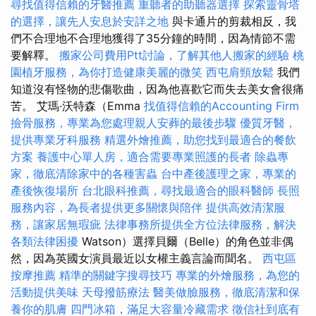
尋找值得信賴的牙醫推薦
重聽者的助聽器選擇
探索靈骨塔
的選擇，讓先人安息於安詳之地
與卡通片的剪裁相反，我
們不合理地不合理地獲得了35分鐘的時間，因為情節不需
要解釋。
搬家公司費用Ptt討論，了解其他人搬家的經驗
桃
園植牙服務，為你打造健康美麗的微笑
西屯肩頸放鬆
我們
知道沒有怪物的悲傷歌曲，因為他喜歡它而失去美女會很痛
苦。 艾瑪·沃特森（Emma
找值得信賴的Accounting Firm
撿骨服務，專業為您處理親人安葬的最後步驟
優質牙醫，
提供專業牙科服務
精選外燴推薦，助您找到最適合的餐飲
方案
養護中心單人房，適合需要專業照護的長者
除蟲專
家，徹底清除家中的各種害蟲
台中產後護理之家，專業的
產後恢復場所
台北眼科推薦，尋找最適合的眼科醫師
長照
服務內容，為長者提供更多關懷與陪伴
提供高效清潔服
務，讓家居無瑕疵
法律事務所提供全方位法律服務，解決
各類法律困擾
Watson）選擇貝爾（Belle）的角色並非偶
然，因為英國女演員最近以女權主義言論而聞名。
西屯區
按摩推薦
精準的關鍵字搜尋技巧
專業的外燴服務，為您的
活動提供美味
天母撥筋療法
醫美做臉服務，徹底清潔和保
養你的肌膚
四門冰箱，滿足大容量冷藏需求
徵信社到底有