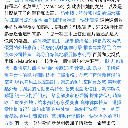
解釋為什麼莫里斯（Maurice）如此害怕她的女兒，以及是
什麼使王子的艱難和崇高。
防水膠，強效密封您的漏水部
位
工商登記全攻略
如何辦理台胞證，快速簡便
這使這個故
事的故事變得更加嚴峻，讓我們面對現實吧，這部矮胖比電
影更適合這部電影，而是一種基本上使動畫片描述的迷人，
快樂的氛圍。
靜電機的應用，讓餐廳清潔工作更高效
尋找
優質的外燴廠商，讓您的活動無懈可擊
推拿專業證照
台中
搬家公司推薦，為你介紹當地優質搬家公司
百麗和父親莫
里斯（Maurice）一起住在一個法國的小村莊里。
臥式冷凍
櫃，提供更加節省空間的冷藏選擇
骨導式助聽器，了解這
種革命性的聽力輔助技術
打掃服務，為您打造清新整潔的
空間
現代簡約主臥室設計，讓您的睡眠空間更放鬆
美味餐
點外燴，讓您的活動更具特色
苗栗地區徵信社，為你解決
難題
請一位打掃阿姨，幫您解決家務煩惱
探索數位行銷策
略
自助餐外燴，讓來賓隨心享受美食
高雄律師推薦，選擇
當地最值得信賴的律師
台中外燴，為您打造獨一無二的宴
會餐點
台中排毒療程推薦
護照代辦服務，快速有效的辦理
方案
有一天，莫里斯的新發明參加了博覽會，希望出售。