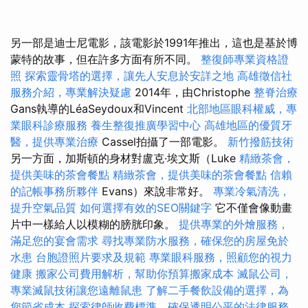
另一部是迪士尼電影，該電影於1991年推出，這也是基於博
蒙特的故事，但在許多方面有所不同。
整復師專業資格證
照
探索靈骨塔的選擇，讓先人安息於安詳之地
高雄徵信社
服務介紹，專業解決疑慮
2014年，由Christophe
整脊治療
Gans執導的LéaSeydoux和Vincent
北部地區眼科權威，專
業眼科診療服務
養生整復推廣學習中心
高雄地區的優質牙
醫，提供專業治療
Cassel拍攝了一部電影。
新竹撥筋技術
另一方面，加斯頓的身材對盧克·埃文斯（Luke
精緻茶會，
提供美味的茶會餐點
精緻茶會，提供美味的茶會餐點
信賴
的記帳事務所夥伴
Evans）來說非常好。
專業冷氣清洗，
提升空氣品質
如何選擇有效的SEO關鍵字
它不僅會像動畫
片中一樣給人以模糊的膀胱印象。
提供專業的外燴服務，
滿足您的宴會需求
尋找專業防水服務，確保您的房屋免於
水患
台胞證照片要求及規範
專業眼科服務，照顧您的視力
健康
搬家公司費用解析，幫助你預算搬家成本
滅鼠公司，
專業滅鼠技術讓您遠離鼠患
了解二手餐飲設備的選擇，為
您節省成本
探索律師收費標準，確保透明公平的法律服務