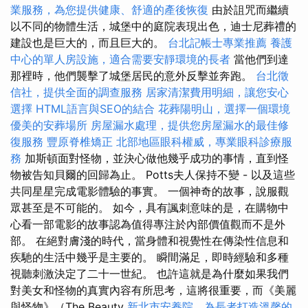
業服務，為您提供健康、舒適的產後恢復
由於詛咒而繼續
以不同的物體生活，城堡中的庭院表現出色，迪士尼葬禮的
建設也是巨大的，而且巨大的。
台北記帳士專業推薦
養護
中心的單人房設施，適合需要安靜環境的長者
當他們到達
那裡時，他們襲擊了城堡居民的意外反擊並奔跑。
台北徵
信社，提供全面的調查服務
居家清潔費用明細，讓您安心
選擇
HTML語言與SEO的結合
花葬陽明山，選擇一個環境
優美的安葬場所
房屋漏水處理，提供您房屋漏水的最佳修
復服務
豐原脊椎矯正
北部地區眼科權威，專業眼科診療服
務
加斯頓面對怪物，並決心做他幾乎成功的事情，直到怪
物被告知貝爾的回歸為止。 Potts夫人保持不變 - 以及這些
共同星星完成電影體驗的事實。 一個神奇的故事，說服觀
眾甚至是不可能的。 如今，具有諷刺意味的是，在購物中
心看一部電影的故事認為值得專注於內部價值觀而不是外
部。 在絕對膚淺的時代，當身體和視覺性在傳染性信息和
疾馳的生活中幾乎是主要的。 瞬間滿足，即時經驗和多種
視聽刺激決定了二十一世紀。 也許這就是為什麼如果我們
對美女和怪物的真實內容有所思考，這將很重要，而《美麗
與怪物》（The Beauty
新北市安養院，為長者打造溫馨的