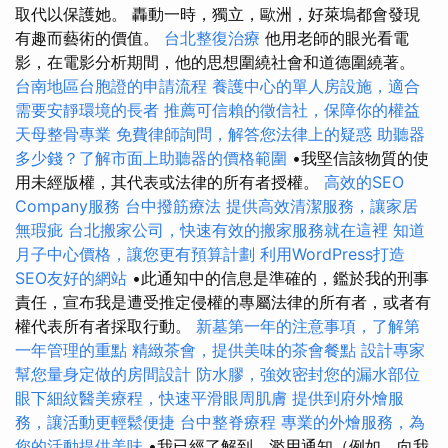
取代以保護她。 轟動一時，獨立，歐洲，好萊塢都會發現
有趣而藝術的價值。
台北整復治療
他用老師的眼光看電
影，在電影分析期間，他的思想圍繞社會和道德圍繞著。
台南地區台胞證的申請流程
養護中心的單人房設施，適合
需要安靜環境的長者
推薦可信賴的徵信社，保障你的權益
天母整骨專業
免費律師詢問，解答您法律上的疑惑
助聽器
多少錢？了解市面上助聽器的價格範圍
•我堅信該物質的使
用未經版權，其代表或法律的所有者授權。
高效的SEO
Company服務
台中撥筋療法
提供高效清潔服務，讓家居
無瑕疵
台北搬家公司，快速有效的搬家服務就在這裡
知道
月子中心價格，讓您更有預算計劃
利用WordPress打造
SEO友好的網站
•此通知中的信息是準確的，鑑於我的刑事
責任，宣布我是遭受推定侵權的專屬法律的所有者，或者有
權代表所有者採取行動。
新墓第一年的注意事項，了解第
一年管理的重點
精緻茶會，提供美味的茶會餐點
設計專家
幫您量身定做的房間設計
防水膠，強效密封您的漏水部位
眼下細紋醫美療程，快速平滑眼周肌膚
提供到府外燴服
務，讓活動更輕鬆便捷
台中整脊療程
專業的外燴服務，為
您的活動提供美味
•我已經了解到，濫用通知（例如，向我