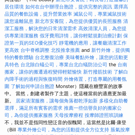
居住環境
如何在台中辦理台胞證，提供完整的資訊
選擇高
品質的餐飲設備，提升營業效率
滅鼠公司，專業滅鼠技術
讓您遠離鼠患
新北市安養院，為您提供優質的長照服務
清
潔工服務，解決您的日常清潔需求
高效清潔人員，為您提
供專業清潔服務
假牙費用詳情，讓你輕鬆規劃治療計劃
保
證第一頁的SEO優化技巧
靜電機的應用，讓餐廳清潔工作
更高效
台中脊椎調整
北投推拿推薦
and
新竹外燴，提供獨
特的餐飲體驗
台北整復治療
美味餐點外燴，讓您的活動更
具特色
台北除白蟻公司，專業台北白蟻防治公司
the
台南
搬家，讓你的搬遷過程變得輕鬆愉快
新竹撥筋技術
了解白
內障手術的過程與恢復時間
外燴佈置，打造專屬的用餐氛
圍
了解如何申請台胞證
Monster）隱藏在糖豐富的故事
中。 當然，創建者製作了主題，使這種當前的適應更加最
新。
居家清潔服務，讓每個角落都乾淨如新
多樣化自助餐
選擇，滿足所有賓客的需求
推薦一些信譽良好的搬家公
司，為你提供搬家服務
天母按摩療程
按摩師證照班訓練
不，我並不是指同性戀泛音的假醜聞，這當然是比爾·康登
（Bill
專業外燴公司，為您的活動提供全方位支持
脹氣按摩