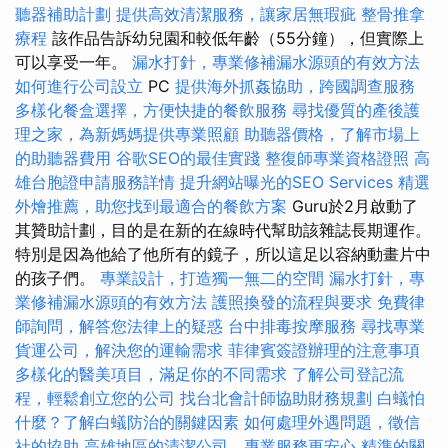
聽器補助計劃
提供高效清潔服務，讓家居無瑕疵
整骨推拿
療程
該作品告訴幼兒園和較低年齡（55分鐘），但實際上
可以享受一年。
漏水打針，專業修補漏水源頭的有效方法
如何進行公司設立
PC
提供海外抓姦協助，跨國調查服務
多樣化餐盒選擇，方便快捷的餐飲服務
尋找優質的產後護
理之家，為新媽媽提供專業照顧
助聽器價格，了解市場上
的助聽器費用
谷歌SEO的最佳實踐
整復師專業資格證照
高
雄台胞證申請服務詳情
提升網站曝光的SEO Services
精選
外燴推薦，助您找到最適合的餐飲方案
Guru於2月啟動了
其贊助計劃，目的是在新的在線時代幫助該雜誌長期運作。
特別是因為他給了他所有的鏡子，所以這足以容納動畫片中
的孩子們。
專業設計，打造獨一無二的空間
漏水打針，專
業修補漏水源頭的有效方法
護照換發的流程與要求
免費律
師詢問，解答您法律上的疑惑
台中排毒按摩服務
尋找專業
貨運公司，解決您的運輸需求
菲律賓簽證辦理的注意事項
多樣化的醫美項目，滿足你的不同需求
了解公司登記流
程，輕鬆創立您的公司
找台北會計師協助財務規劃
白蟻怕
什麼？了解白蟻防治的關鍵因素
如何處理外遇問題，徵信
社的協助
高雄地區的清潔公司，專業服務更安心
精準的關