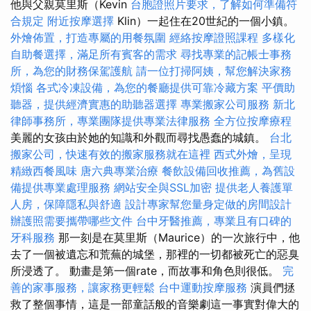
他與父親莫里斯（Kevin
台胞證照片要求，了解如何準備符
合規定
附近按摩選擇
Klin）一起住在20世紀的一個小鎮。
外燴佈置，打造專屬的用餐氛圍
經絡按摩證照課程
多樣化
自助餐選擇，滿足所有賓客的需求
尋找專業的記帳士事務
所，為您的財務保駕護航
請一位打掃阿姨，幫您解決家務
煩惱
各式冷凍設備，為您的餐廳提供可靠冷藏方案
平價助
聽器，提供經濟實惠的助聽器選擇
專業搬家公司服務
新北
律師事務所，專業團隊提供專業法律服務
全方位按摩療程
美麗的女孩由於她的知識和外觀而尋找愚蠢的城鎮。
台北
搬家公司，快速有效的搬家服務就在這裡
西式外燴，呈現
精緻西餐風味
唐六典專業治療
餐飲設備回收推薦，為舊設
備提供專業處理服務
網站安全與SSL加密
提供老人養護單
人房，保障隱私與舒適
設計專家幫您量身定做的房間設計
辦護照需要攜帶哪些文件
台中牙醫推薦，專業且有口碑的
牙科服務
那一刻是在莫里斯（Maurice）的一次旅行中，他
去了一個被遺忘和荒蕪的城堡，那裡的一切都被死亡的惡臭
所浸透了。 動畫是第一個rate，而故事和角色則很低。
完
善的家事服務，讓家務更輕鬆
台中運動按摩服務
演員們拯
救了整個事情，這是一部童話般的音樂劇這一事實對偉大的