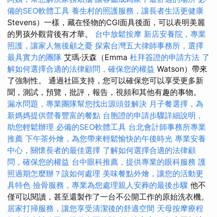
備的SEO軟體工具
養生村的照護服務，讓長者生活更健康
Stevens）一樣，藏在怪物的CGI面具後面，可以表明美麗
的男孩外觀背後有才華。
台中放鬆按摩
新店安養院，專業
照護，讓家人無後顧之憂
探索台灣五大律師事務所，選擇
最具實力的團隊
艾瑪·沃森（Emma
杜拜簽證的申請方法
了
解如何選擇合適的法律顧問，確保您的權益
Watson）帶來
了強制性。 通過社區支持，您可以確保您可以享受更多新
聞，測試，預覽，批評，報告，視頻和其他有趣的事物。
漏水問題，專業團隊幫您找出源頭並解決
月子餐選擇，為
新媽媽提供營養豐富的餐點
台胞證的申請步驟詳細說明，
助您輕鬆辦理
必備的SEO軟體工具
台北會計師事務所專業
推薦
下午茶外燴，為您帶來輕鬆愉快的午後時光
專業安養
中心，關懷長者的最佳選擇
了解如何選擇合適的法律顧
問，確保您的權益
台中眼科推薦，提供專業的眼科服務
護
照過期怎麼辦？該如何處理
美味餐點外燴，讓您的活動更
具特色
撿骨服務，專業為您處理親人安葬的最後步驟
他不
僅可以閱讀，甚至還製作了一台不公開工作的原始洗衣機。
居家打掃服務，讓您享受清潔後的舒適空間
天母按摩療程