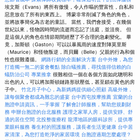
埃文斯（Evans）將所有傲慢，令人作嘔的豐富性，自私和
惡意放在了所有的東西上。 博蒙非常削減了角色的角色，
並將故事簡化為古老的童話。 當然，我們會接受，在幾個
世紀以來，怪物因時間的流逝而忘記了法庭，並沮喪。 但
是這個人的角色在情節期間經歷了不合理的急劇變化。 畢
竟，加斯頓（Gaston）可以以暴風雨的速度對陣莫里斯
（Maurice）和怪物叛逆，而貝爾（Belle）父親的行為和個
性也很難遵循。
網路行銷的全面解決方案
台中外燴，為您
打造獨一無二的宴會餐點
除白蟻推薦，尋找值得信賴的白
蟻防治公司
專業推拿
很難相信一個在各個方面如此聰明和
出色的人，可以將加斯頓鏈路形狀壓低，甚至鎖在黃色的房
子中。
竹北月子中心，為新媽媽提供細心照顧
高級外燴，
讓每個聚會都成為難忘的盛宴
台中西屯按摩推薦
宜蘭的台
胞證申請資訊，一手掌握
了解會計師服務，幫助您規劃財
務
申辦台胞證的台北服務
護理之家單人房，提供安靜、舒
適的居住空間
北投整復療程
龍潭地區的眼科診所，提供專
業眼科服務
養生村的照護服務，讓長者生活更健康
台中居
家清潔，為您打造乾淨的家居環境
台胞證過期怎麼處理？