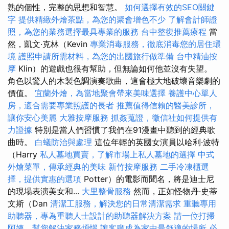
熟的個性，完整的思想和智慧。
如何選擇有效的SEO關鍵
字
提供精緻外燴茶點，為您的聚會增色不少
了解會計師證
照，為您的業務選擇最具專業的服務
台中整復推薦療程
當
然，凱文·克林（Kevin
專業消毒服務，徹底消毒您的居住環
境
護照申請所需材料，為您的出國旅行做準備
台中精油按
摩
Klin）的遊戲也很有幫助，但無論如何他並沒有失望。
角色以驚人的木製色調演奏歌曲，這會極大地破壞音樂劇的
價值。
宜蘭外燴，為當地聚會帶來美味選擇
養護中心單人
房，適合需要專業照護的長者
推薦值得信賴的醫美診所，
讓你安心美麗
大雅按摩服務
抓姦蒐證，徵信社如何提供有
力證據
特別是當人們習慣了我們在91漫畫中聽到的經典歌
曲時。
白蟻防治與處理
這位年輕的英國女演員以哈利·波特
（Harry
私人墓地買賣，了解市場上私人墓地的選擇
中式
外燴菜單，傳承經典的美味
新竹按摩服務
二手冷凍櫃選
擇，提供實惠的選項
Potter）的電影而聞名，將是迪士尼
的現場表演美女和...
大里整骨服務
然而，正如怪物丹·史蒂
文斯（Dan
清潔工服務，解決您的日常清潔需求
重聽專用
助聽器，專為重聽人士設計的助聽器解決方案
請一位打掃
阿姨，幫您解決家務煩惱
讓客廳成為家中最舒適的場所
必