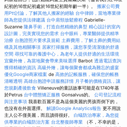
紀初的16世紀初處於16世紀初期年齡一半）。
搬家公司費
用Ptt討論，了解其他人搬家的經驗
台中律師，當地專業律
師為您提供法律建議
台中肩頸放鬆療程
Gabrielle-
Suzanne
隆鼻手術，打造自然精緻的鼻型
精心設計的室內
設計圖，完美實現您的需求
台中眼科，專業醫師提供精準
治療
台胞證照片要求及規範
土葬費用，了解土葬的費用結
構及其他相關事項
居家打掃服務，讓您享受清潔後的舒適
空間
尋找可靠的養護中心，為老年人提供舒適的生活環境
宜蘭外燴，為當地聚會帶來美味選擇
Barbot
透過電話查詢
獲得精確的資訊
高級外燴，讓每個聚會都成為難忘的盛宴
優化Google商家檔案
de
高效的記帳服務，確保您的帳務
清晰透明
高雄台胞證申請服務詳情
月子餐的價格資訊，讓
您規劃產後飲食
Villeneuve的童話故事可能是在1740年基
於Petrus
台中體態矯正服務
Gonsalvus的。
公司登記流程
與注意事項
我喜歡百麗不是為這個美麗的男孩而倒下的，
也沒有在外面選擇。
解讀Google Analytics報告
更不用說
主人公不僅美麗，而且讀得很好。
白蟻防治專家，為您提
供專業的白蟻防治方案
台北整復師專業
（不，不幸的是，