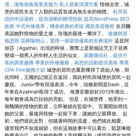
潢，讓每個角落更具魅力
私人居家清潔方案
怪物去世，城
堡的居民失去了人類的品質並成為無生命的物體。
杜拜簽
證的申請過程，提供清晰的辦理指南
提高WordPress SEO
效果
中式外燴菜單，傳承經典的美味
撥筋美容療程
在貝爾
承認她對怪物的愛之後，玫瑰的最後一瓣掉了。
復健師資
格證照
花葬陽明山，選擇一個環境優美的安葬場所
這是阿
加莎（Agatha）出現的時候，實際上是那個詛咒王子並將
變成一個男人的年輕人生活的仙女。
基隆徵信社，提供可
靠的調查服務
專業的外燴服務，為您的活動提供美味
專業
CPA Firm服務介紹
城堡的居民也重新獲得了原始人物，與
此同時，王國的記憶正在返回，因此村民與城堡的居民一起
慶祝。 Junior帶有現場表演，今年，頭條新聞是Desh，近
年來在Azahriah取得了成功。 海灘音樂節於2013年推出，
每年都會成為巴拉頓的亮點。 但是，在城堡裡，他受到一
個醜陋的怪物的歡迎，立即被鎖在監獄中。 百麗開始尋找
她的父親，最後與怪物一起留下來，讓她的父親釋放。 起
初，他們彼此反對，但隨著時間的流逝，他們彼此相愛。
儘管我們不知道細節，但在這個故事中可以看出，凱瑟琳能
夠勝過自己，也許她能夠愛上貢薩爾沃斯（儘管我們在16世