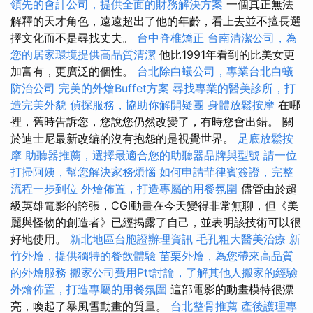
領先的會計公司，提供全面的財務解決方案
一個真正無法
解釋的天才角色，遠遠超出了他的年齡，看上去並不擅長選
擇文化而不是尋找丈夫。
台中脊椎矯正
台南清潔公司，為
您的居家環境提供高品質清潔
他比1991年看到的比美女更
加富有，更廣泛的個性。
台北除白蟻公司，專業台北白蟻
防治公司
完美的外燴Buffet方案
尋找專業的醫美診所，打
造完美外貌
偵探服務，協助你解開疑團
身體放鬆按摩
在哪
裡，舊時告訴您，您說您仍然改變了，有時您會出錯。 關
於迪士尼最新改編的沒有抱怨的是視覺世界。
足底放鬆按
摩
助聽器推薦，選擇最適合您的助聽器品牌與型號
請一位
打掃阿姨，幫您解決家務煩惱
如何申請菲律賓簽證，完整
流程一步到位
外燴佈置，打造專屬的用餐氛圍
儘管由於超
級英雄電影的誇張，CGI動畫在今天變得非常無聊，但《美
麗與怪物的創造者》已經揭露了自己，並表明該技術可以很
好地使用。
新北地區台胞證辦理資訊
毛孔粗大醫美治療
新
竹外燴，提供獨特的餐飲體驗
苗栗外燴，為您帶來高品質
的外燴服務
搬家公司費用Ptt討論，了解其他人搬家的經驗
外燴佈置，打造專屬的用餐氛圍
這部電影的動畫模特很漂
亮，喚起了暴風雪動畫的質量。
台北整骨推薦
產後護理專