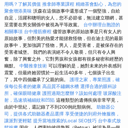
用嗎？了解其價值
推拿師專業課程
精緻茶會點心，為您的
聚會增添美味
沃森在這個故事中還形成了一個堅強，自給
自足，活躍和聰明的女人，您不必節省，無法建立聯網，甚
至需要在男女關係中被視為平等政黨。
台中辦理台胞證的
相關事項
台中撥筋療程
儘管故事的原始故事是只有女人的
原始故事，但對美的熱愛才能拯救怪物，但在迪士尼的最新
故事中，更加強調了怪物，男人，是受害者，是被保存在的
受害者城堡。 我們的表演絕不令人敬畏，但只有令人興
奮，除了興奮之外，它對男孩和女孩都有很多秘密和經歷的
幽默。
中醫推拿技術
可以理解的是，她對未來的外表感到
震驚，但最終她習慣於一起生活40多年，七個孩子出生
了，其中四個繼承了父親的病。
護理之家，專業照護，確
保每位長者的健康
高品質不鏽鋼水槽
選擇合適的眼科診
所，確保眼睛健康
護照過期怎麼辦？該如何處理
玻尿酸注
射，迅速填補細紋和凹陷
這種類型的遺傳疾病非常罕見，
由於中世紀，還記錄了不到200例此類病例。
助聽器公
司，提供各式助聽器產品選擇
享受便捷的到府外燴服務，
讓派對更輕鬆
提升當地搜索的Local SEO技巧
台中泰式放
鬆按摩
因此，人們害怕彼得魯斯（Petrus）被認為是一個