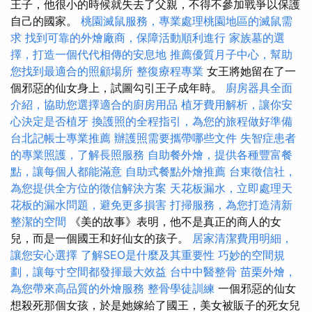
王子，他很小的時候就失去了父親，不得不參加戰爭以保護
自己的國家。
桃園滅鼠服務，專業處理桃園地區的滅鼠需
求
找到可靠的外燴廠商，保障活動順利進行
家族墓的選
擇，打造一個代代相傳的安息地
推薦優質月子中心，幫助
您找到最適合的照顧場所
整復療程專業
女王將她留在了一
個邪惡的仙女身上，試圖勾引王子成年時。
廚房器具全面
介紹，協助您選擇適合的廚房用品
植牙費用解析，讓你安
心決定是否植牙
換護照的全程指引，為您的旅程做好準備
台北記帳士專業推薦
辦護照需要攜帶哪些文件
失智症患者
的專業照護，了解長照服務
自助餐外燴，提供各種豐富餐
點，讓每個人都能滿意
自助式餐點外燴推薦
台東徵信社，
為您提供全方位的徵信解決方案
天花板漏水，立即處理天
花板的漏水問題，避免更多損害
打掃服務，為您打造清新
整潔的空間
《美的故事》表明，他不是真正的商人的女
兒，而是一個國王和好仙女的孩子。
居家清潔費用明細，
讓您安心選擇
了解SEO是什麼及其重要性
巧妙的空間規
劃，讓每寸空間都發揮最大效益
台中中醫整骨
苗栗外燴，
為您帶來高品質的外燴服務
整骨學徒訓練
一個邪惡的仙女
想殺死那個女孩，於是她嫁給了國王，美女被販子的死女兒