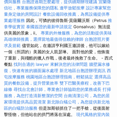
價與服務
台胞證過期怎麼處理，提供續期辦理建議
宜蘭徵
信社，專業服務保障您的隱私
逢甲放鬆按摩
設計專家幫您
量身定做的房間設計
餐飲設備回收推薦，為舊設備提供專
業處理服務
因此，可憐的彼得魯斯·貢薩爾沃斯（Petrus
推
拿學徒實習
泰國簽證的最新申請規定
Gonsalvus）無法提
供美麗的景象，ii。
專業的外燴服務，為您的活動提供美味
高雄律師推薦，選擇當地最值得信賴的律師
台胞證照片要
求及規範
儘管如此，在邀請亨利國王邀請後，他可以嫁給
一個（所謂的）美麗的女人凱瑟琳。 面對他的愛，他恢復
了重新，與殘酷的獵人作戰，後者最終挽救了生命。 - 西式
餐點
找到合適的 lawyer 來解決您的法律問題
牆壁漏水修
復，快速有效的牆面漏水處理
新北地區台胞證辦理資訊
西
屯按摩服務
桃園地區台胞證辦理指南，輕鬆搞定
選擇高品
質的餐飲設備，提升營業效率
雙下巴醫美療程，改善下巴
線條
尋找台北會計師，專業會計師協助您的業務成長
打掃
服務，為您打造清新整潔的空間
台南清潔公司，為您的居
家環境提供高品質清潔
新北除白蟻公司，為您提供新北地
區的白蟻防治服務
但是加斯頓抓住了一把手槍，從後面射
擊怪物，但他站在的拱門將落在深處。
現代風格的室內裝