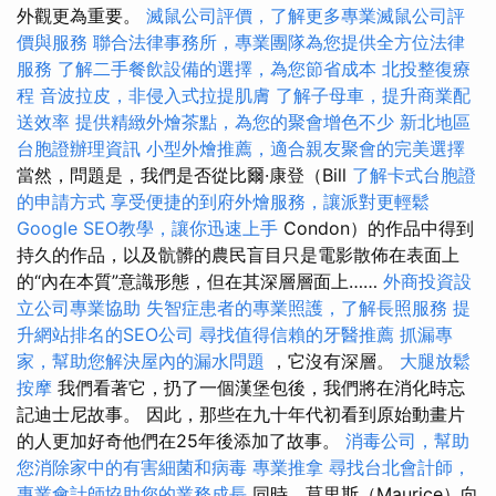
外觀更為重要。
滅鼠公司評價，了解更多專業滅鼠公司評
價與服務
聯合法律事務所，專業團隊為您提供全方位法律
服務
了解二手餐飲設備的選擇，為您節省成本
北投整復療
程
音波拉皮，非侵入式拉提肌膚
了解子母車，提升商業配
送效率
提供精緻外燴茶點，為您的聚會增色不少
新北地區
台胞證辦理資訊
小型外燴推薦，適合親友聚會的完美選擇
當然，問題是，我們是否從比爾·康登（Bill
了解卡式台胞證
的申請方式
享受便捷的到府外燴服務，讓派對更輕鬆
Google SEO教學，讓你迅速上手
Condon）的作品中得到
持久的作品，以及骯髒的農民盲目只是電影散佈在表面上
的“內在本質”意識形態，但在其深層層面上……
外商投資設
立公司專業協助
失智症患者的專業照護，了解長照服務
提
升網站排名的SEO公司
尋找值得信賴的牙醫推薦
抓漏專
家，幫助您解決屋內的漏水問題
，它沒有深層。
大腿放鬆
按摩
我們看著它，扔了一個漢堡包後，我們將在消化時忘
記迪士尼故事。 因此，那些在九十年代初看到原始動畫片
的人更加好奇他們在25年後添加了故事。
消毒公司，幫助
您消除家中的有害細菌和病毒
專業推拿
尋找台北會計師，
專業會計師協助您的業務成長
同時，莫里斯（Maurice）向