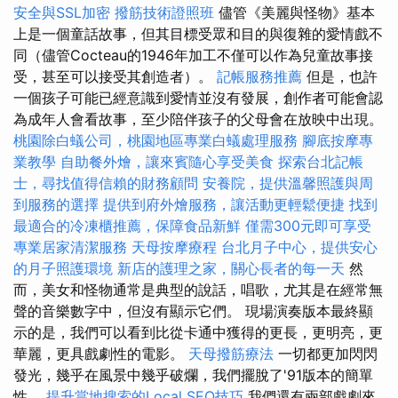
安全與SSL加密
撥筋技術證照班
儘管《美麗與怪物》基本
上是一個童話故事，但其目標受眾和目的與復雜的愛情戲不
同（儘管Cocteau的1946年加工不僅可以作為兒童故事接
受，甚至可以接受其創造者）。
記帳服務推薦
但是，也許
一個孩子可能已經意識到愛情並沒有發展，創作者可能會認
為成年人會看故事，至少陪伴孩子的父母會在放映中出現。
桃園除白蟻公司，桃園地區專業白蟻處理服務
腳底按摩專
業教學
自助餐外燴，讓來賓隨心享受美食
探索台北記帳
士，尋找值得信賴的財務顧問
安養院，提供溫馨照護與周
到服務的選擇
提供到府外燴服務，讓活動更輕鬆便捷
找到
最適合的冷凍櫃推薦，保障食品新鮮
僅需300元即可享受
專業居家清潔服務
天母按摩療程
台北月子中心，提供安心
的月子照護環境
新店的護理之家，關心長者的每一天
然
而，美女和怪物通常是典型的說話，唱歌，尤其是在經常無
聲的音樂數字中，但沒有顯示它們。 現場演奏版本最終顯
示的是，我們可以看到比從卡通中獲得的更長，更明亮，更
華麗，更具戲劇性的電影。
天母撥筋療法
一切都更加閃閃
發光，幾乎在風景中幾乎破爛，我們擺脫了'91版本的簡單
性。
提升當地搜索的Local SEO技巧
我們還有兩部戲劇來