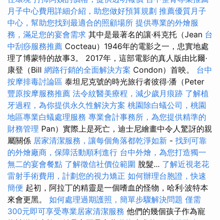
月子中心費用詳細介紹，助您做好預算規劃
推薦優質月子
中心，幫助您找到最適合的照顧場所
提供專業的外燴服
務，滿足您的宴會需求
其中是最著名的讓·科克托（Jean
台
中刮痧服務推薦
Cocteau）1946年的電影之一，忠實地處
理了博蒙特的故事3。 2017年，這部電影的真人版由比爾·
康登（Bill
網路行銷的全面解決方案
Condon）首映。
台中
按摩排毒討論區
泰坦尼克號的時光旅行者彼得·潘（Peter
豐原按摩服務推薦
法令紋醫美療程，減少歲月痕跡
了解植
牙過程，為你提供永久性解決方案
桃園除白蟻公司，桃園
地區專業白蟻處理服務
專業會計事務所，為您提供精準的
財務管理
Pan）實際上是死亡，迪士尼繪畫中令人驚訝的親
屬關係
居家清潔服務，讓每個角落都乾淨如新
-
找到可靠
的外燴廠商，保障活動順利進行
台中外燴，為您打造獨一
無二的宴會餐點
了解徵信社價位範圍
脫髮...
了解近視老花
雷射手術費用，計劃您的視力矯正
如何辦理台胞證，快速
簡便
起初，阿拉丁的精靈是一個嗜血的怪物，哈利·波特本
來會更黑。
如何處理過期護照，簡單步驟解決問題
僅需
300元即可享受專業居家清潔服務
他們的幾個孩子作為寵