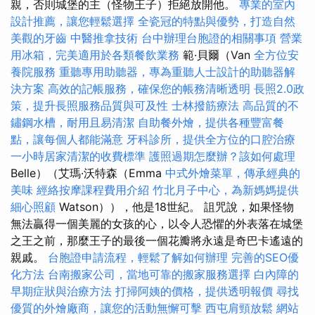
親，否則城堡的主（怪物王子）拒絕放開他。
專業的室內
設計推薦，讓您輕鬆選擇
全瓷冠的特點與優勢，打造自然
美觀的牙齒
中醫推拿技術
台中辦理台胞證的相關事項
營業
用冰箱，完美適用於各類餐飲業務
範·貝爾（Van
全方位安
養院服務
重聽專用助聽器，專為重聽人士設計的助聽器解
決方案
高效的記帳服務，確保您的帳務清晰透明
長照2.0政
策，提升長照服務品質與可及性
士林撥筋療法
高品質的不
鏽鋼水槽，耐用且易清潔
自助餐外燴，提供各種豐富餐
點，讓每個人都能滿意
牙科診所，提供全方位的口腔治療
一小時居家清潔的收費標準
護照過期怎麼辦？該如何處理
Belle）（艾瑪·沃特森（Emma
中式外燴菜單，傳承經典的
美味
經絡按摩課程費用介紹
竹北月子中心，為新媽媽提供
細心照顧
Watson）），他是18世紀。 詛咒說，如果怪物
無法贏得一個美麗的女孩的心，以令人恐懼的外表落在城堡
之王之前，那麼王子的最後一個花瓣將永遠是奇巴卡遙遠的
親戚。
台胞證申請流程，輕鬆了解如何辦理
完善的SEO優
化方法
台南搬家公司，當地可靠的搬家服務選擇
白內障的
早期症狀與治療方法
打掃阿姨的價格，提供透明報價
尋找
優質的外燴廠商，讓您的活動無懈可擊
西屯肩頸放鬆
網站