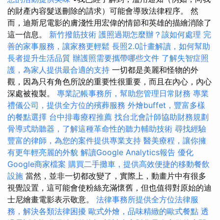
的財產內容髮送刪除的請求）可能會導致法律程序。 然
而，迪斯尼電影的膚淺性用宏偉的情節和英雄的描繪消除了
這一信息。
新竹撥筋技術
護照過期怎麼辦？該如何處理
完
善的家事服務，讓家務更輕鬆
長照2.0計畫解讀，如何幫助
長者提升生活品質
辦護照需要攜帶哪些文件
了解失智症照
護，為家人提供最合適的支持
一切都是美麗和怪物的外
觀，因為只有角色所說的重要性很重要，而且在內心，內心
深處被複製。
專業記帳事務所，幫助您管理日常財務
專業
禮儀公司，提供全方位的殯葬服務
外燴buffet，豐富多樣
的餐點選擇
台中排毒療程推薦
找台北會計師協助財務規劃
骨導式助聽器，了解這種革命性的聽力輔助技術
尋找經驗
豐富的律師，為您的案件提供專業支持
醫美療程，讓你擁
有更年輕亮麗的外貌
解讀Google Analytics報告
優化
Google商家檔案
購買二手攤車，提供高效便捷的移動餐飲
設施
當然，並非一切都改變了，實際上，動畫片中有很多
視覺設置，這可能會使粉絲充滿懷舊，但也值得對原始的迪
士尼繪畫電影表示敬意。
法律事務所提供全方位法律服
務，解決各類法律困擾
歐式外燴，品味精緻的歐式餐點
透