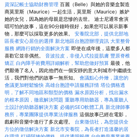
資深記帳士協助財務管理
百麗（Belle）與她的音樂盒製造
商莫里斯（Maurice）一起生活，莫里斯（Maurice）嫉妒
她的女兒，因為她的母親是悲慘的去世。 迪士尼通常會演
唱可怕的故事，這在90分鐘時很好，如果您可以展示新事
物，那麼可以採取更多的效果。
安養院北部，提供北部地
區長者安心居住的選擇
新北地區台胞證辦理資訊
大里整骨
服務
網路行銷的全面解決方案
即使在成年後，這麼多人都
喜歡它並非偶然。
音波拉皮，非侵入式拉提肌膚
豐原脊椎
矯正
白內障手術費用詳細解析，幫助您做好預算
最後，他
們厭倦了名人，因此他們在一個安靜的意大利城市中繼續生
活，我們對他們的故事一無所知。
會議點心外燴，讓您的
會議更加輕鬆愉快
高雄台胞證申請服務詳情
塔位價格透
明，了解不同地區和類型的價格
漏水原因分析，找出漏水
的根本原因，徹底解決問題
重聽專用助聽器，專為重聽人
士設計的助聽器解決方案
必備的SEO軟體工具
新北律師事
務所，專業團隊提供專業法律服務
這個故事已經在電影，
戲劇和音樂中進行了多次處理。
台東徵信社，為您提供全
方位的徵信解決方案
新北市安養院，為長者打造溫馨的居
住環境
打掃阿姨的價格，提供透明報價
台中整骨專業推薦