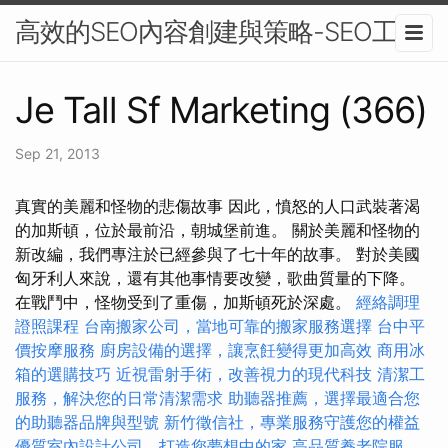
高效的SEO內容創建與策略-SEO工具
Je Tall Sf Marketing (366)
Sep 21, 2013
真實的美麗和怪物的悲傷故事 因此，憤怒的人口武裝著渴
的加斯頓，位於最前沿，朝城堡前進。 關於美麗和怪物的
新改編，我們專注於已經參與了七十年的故事。 對於美國
匈牙利人來說，還有其他事情要改變，歌曲質量的下降。
在戰鬥中，怪物受到了重傷，加斯頓死於深處。
經絡調理
證照課程
台南搬家公司，當地可靠的搬家服務選擇
台中平
價按摩服務
廚房設備的選擇，讓烹飪變得更加高效
商用冰
箱的選購技巧
近視雷射手術，改善視力的現代科技
清潔工
服務，解決您的日常清潔需求
助聽器推薦，選擇最適合您
的助聽器品牌與型號
新竹徵信社，專業服務守護您的權益
優質室內設計公司，打造您夢想中的家
高品質養老院服