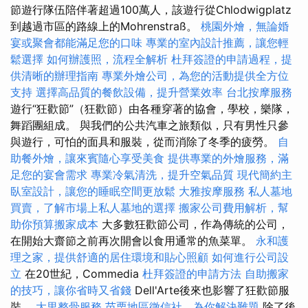
節遊行隊伍陪伴著超過100萬人，該遊行從Chlodwigplatz
到越過市區的路線上的Mohrenstraß。
桃園外燴，無論婚
宴或聚會都能滿足您的口味
專業的室內設計推薦，讓您輕
鬆選擇
如何辦護照，流程全解析
杜拜簽證的申請過程，提
供清晰的辦理指南
專業外燴公司，為您的活動提供全方位
支持
選擇高品質的餐飲設備，提升營業效率
台北按摩服務
遊行“狂歡節”（狂歡節）由各種穿著的協會，學校，樂隊，
舞蹈團組成。 與我們的公共汽車之旅類似，只有男性只參
與遊行，可怕的面具和服裝，從而消除了冬季的疲勞。
自
助餐外燴，讓來賓隨心享受美食
提供專業的外燴服務，滿
足您的宴會需求
專業冷氣清洗，提升空氣品質
現代簡約主
臥室設計，讓您的睡眠空間更放鬆
大雅按摩服務
私人墓地
買賣，了解市場上私人墓地的選擇
搬家公司費用解析，幫
助你預算搬家成本
大多數狂歡節公司，作為傳統的公司，
在開始大齋節之前再次開會以食用通常的魚菜單。
永和護
理之家，提供舒適的居住環境和貼心照顧
如何進行公司設
立
在20世紀，Commedia
杜拜簽證的申請方法
自助搬家
的技巧，讓你省時又省錢
Dell'Arte後來也影響了狂歡節服
裝。
大里整骨服務
苗栗地區徵信社，為你解決難題
除了後