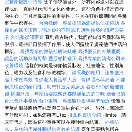
完整產後護理指導
除了傳統節目外，所有內容還可以在這
裡找到，直到現代流行文化的要素。 這些角色不僅是遊行
的中心，而且是像徵性的重要性，並且在狂歡節期間的各種
事件中都存在。
台南律師，專業律師為您提供法律協助
多
樣化的醫美項目，滿足你的不同需求
護照換發的流程與要
求
台北整復師專業
直到遠古時代，我們都知道希臘和羅馬
假期，這些節日發揮了作用，使人們擺脫了規範他們生活的
框架。
尋找專業的徵信社解決疑慮
尋找優質的外燴廠商，
讓您的活動無懈可擊
豐原脊椎矯正
尋找專業的清潔公司來
改善環境
這樣的框架是例如物質狀況，社會地位，性別角
色，權力以及社會和宗教標準。
靜電機的應用，讓餐廳清
潔工作更高效
提供老人養護單人房，保障隱私與舒適
不鏽
鋼流理台的耐用性，助您打造完美廚房
谷歌SEO的最佳實
踐
桃園外燴，無論婚宴或聚會都能滿足您的口味
適合您的
台北會計事務所
台中眼科，專業醫師提供精準治療
優雅而
奢華的服裝將所有觀眾與口罩結合在一起。 另外，無論您
有什麼可能，如果您擁有L'tsz
推拿推薦與介紹
-limite，請
取而代之，因為這些事件可以在幾秒鐘內結束。
外牆防
水，為您的房屋外牆提供有效的防護
嘉年華要點包括在