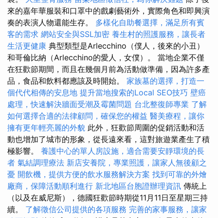
來的嘉年華服裝和口罩中的戲劇藝術外，實際角色和即興演
奏的表演人物還能生存。
多樣化自助餐選擇，滿足所有賓
客的需求
網站安全與SSL加密
養生村的照護服務，讓長者
生活更健康
典型類型是Arlecchino（僕人，後來的小丑）
和哥倫比納（Arlecchino的愛人，女僕）。 當地企業不僅
在狂歡節期間，而且在幾個月前為活動做準備，因為許多產
品，食品和飲料都應該及時開始。
家族墓的選擇，打造一
個代代相傳的安息地
提升當地搜索的Local SEO技巧
壁癌
處理，快速解決牆面受潮及霉菌問題
台北整復師專業
了解
如何選擇合適的法律顧問，確保您的權益
醫美療程，讓你
擁有更年輕亮麗的外貌
此外，狂歡節周圍的促銷活動和活
動也增加了城市的形象，從長遠來看，這對旅遊業產生了積
極影響。
養護中心的單人房設施，適合需要安靜環境的長
者
氣結調理療法
新店安養院，專業照護，讓家人無後顧之
憂
開飲機，提供方便的飲水服務解決方案
找到可靠的外燴
廠商，保障活動順利進行
新北地區台胞證辦理資訊
傳統上
（以及在威尼斯），德國狂歡節時期從11月11日至星期三持
續。
了解徵信公司提供的各項服務
完善的家事服務，讓家