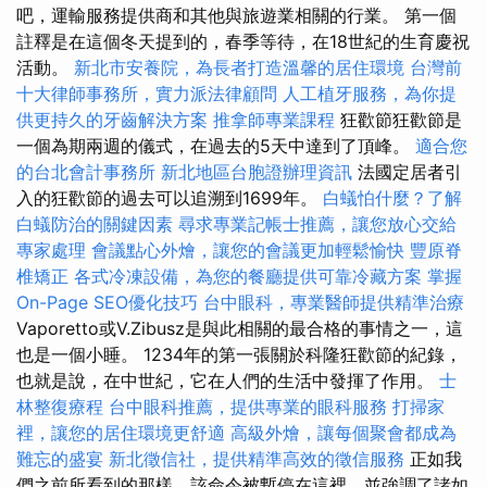
吧，運輸服務提供商和其他與旅遊業相關的行業。 第一個
註釋是在這個冬天提到的，春季等待，在18世紀的生育慶祝
活動。
新北市安養院，為長者打造溫馨的居住環境
台灣前
十大律師事務所，實力派法律顧問
人工植牙服務，為你提
供更持久的牙齒解決方案
推拿師專業課程
狂歡節狂歡節是
一個為期兩週的儀式，在過去的5天中達到了頂峰。
適合您
的台北會計事務所
新北地區台胞證辦理資訊
法國定居者引
入的狂歡節的過去可以追溯到1699年。
白蟻怕什麼？了解
白蟻防治的關鍵因素
尋求專業記帳士推薦，讓您放心交給
專家處理
會議點心外燴，讓您的會議更加輕鬆愉快
豐原脊
椎矯正
各式冷凍設備，為您的餐廳提供可靠冷藏方案
掌握
On-Page SEO優化技巧
台中眼科，專業醫師提供精準治療
Vaporetto或V.Zibusz是與此相關的最合格的事情之一，這
也是一個小睡。 1234年的第一張關於科隆狂歡節的紀錄，
也就是說，在中世紀，它在人們的生活中發揮了作用。
士
林整復療程
台中眼科推薦，提供專業的眼科服務
打掃家
裡，讓您的居住環境更舒適
高級外燴，讓每個聚會都成為
難忘的盛宴
新北徵信社，提供精準高效的徵信服務
正如我
們之前所看到的那樣，該命令被暫停在這裡，並強調了諸如