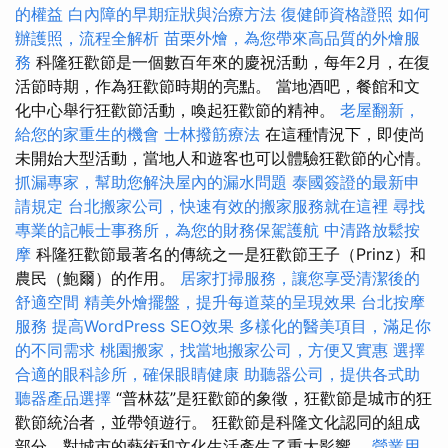
的權益
白內障的早期症狀與治療方法
復健師資格證照
如何
辦護照，流程全解析
苗栗外燴，為您帶來高品質的外燴服
務
科隆狂歡節是一個數百年來的慶祝活動，每年2月，在復
活節時期，作為狂歡節時期的亮點。 當地酒吧，餐館和文
化中心舉行狂歡節活動，喚起狂歡節的精神。
老屋翻新，
給您的家重生的機會
士林撥筋療法
在這種情況下，即使尚
未開始大型活動，當地人和遊客也可以體驗狂歡節的心情。
抓漏專家，幫助您解決屋內的漏水問題
泰國簽證的最新申
請規定
台北搬家公司，快速有效的搬家服務就在這裡
尋找
專業的記帳士事務所，為您的財務保駕護航
中清路放鬆按
摩
科隆狂歡節最著名的傳統之一是狂歡節王子（Prinz）和
農民（鮑爾）的作用。
居家打掃服務，讓您享受清潔後的
舒適空間
精美外燴擺盤，提升每道菜的呈現效果
台北按摩
服務
提高WordPress SEO效果
多樣化的醫美項目，滿足你
的不同需求
桃園搬家，找當地搬家公司，方便又實惠
選擇
合適的眼科診所，確保眼睛健康
助聽器公司，提供各式助
聽器產品選擇
“普林茲”是狂歡節的象徵，狂歡節是城市的狂
歡節統治者，並帶領遊行。 狂歡節是科隆文化認同的組成
部分，對城市的藝術和文化生活產生了重大影響。
營業用