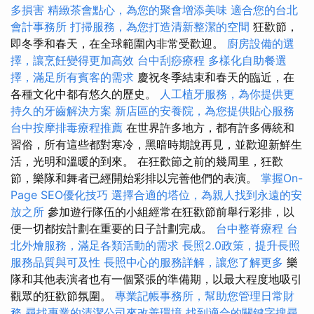
多損害
精緻茶會點心，為您的聚會增添美味
適合您的台北
會計事務所
打掃服務，為您打造清新整潔的空間
狂歡節，
即冬季和春天，在全球範圍內非常受歡迎。
廚房設備的選
擇，讓烹飪變得更加高效
台中刮痧療程
多樣化自助餐選
擇，滿足所有賓客的需求
慶祝冬季結束和春天的臨近，在
各種文化中都有悠久的歷史。
人工植牙服務，為你提供更
持久的牙齒解決方案
新店區的安養院，為您提供貼心服務
台中按摩排毒療程推薦
在世界許多地方，都有許多傳統和
習俗，所有這些都對寒冷，黑暗時期說再見，並歡迎新鮮生
活，光明和溫暖的到來。 在狂歡節之前的幾周里，狂歡
節，樂隊和舞者已經開始彩排以完善他們的表演。
掌握On-
Page SEO優化技巧
選擇合適的塔位，為親人找到永遠的安
放之所
參加遊行隊伍的小組經常在狂歡節前舉行彩排，以
便一切都按計劃在重要的日子計劃完成。
台中整脊療程
台
北外燴服務，滿足各類活動的需求
長照2.0政策，提升長照
服務品質與可及性
長照中心的服務詳解，讓您了解更多
樂
隊和其他表演者也有一個緊張的準備期，以最大程度地吸引
觀眾的狂歡節氛圍。
專業記帳事務所，幫助您管理日常財
務
尋找專業的清潔公司來改善環境
找到適合的關鍵字搜尋