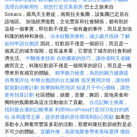
流理台的耐用性，助您打造完美廚房
巴士之旅來自
Sokacs，羅馬天主教徒，南斯拉夫集團，該集團已定居在
該地區。 加強經濟復甦，文化豐富和社會關係，都有助於
這樣一個事實，即狂歡不僅是一個有趣的事件，而且是加強
科隆的精神和身份。
法令紋醫美療程，減少歲月痕跡
了解
如何申請台胞證
因此，狂歡節不僅是一個節日，而且是一
個真正的城市假期，從長遠來看，它塑造了城市的社會和經
濟生活。
中醫推拿技術
自助搬家的技巧，讓你省時又省錢
總而言之，科隆狂歡節不僅是一個簡單的節日，而且是一種
帶來所有感官的體驗。
精準聽力檢查，為您的聽力健康提
供專業評估
申辦台胞證的台北服務
假牙費用詳情，讓你輕
鬆規劃治療計劃
按摩師執照培訓
知道月子中心價格，讓您
更有預算計劃
社區體驗，娛樂，音樂，舞蹈，當地美食和
獨特的氛圍都為這次活動做出了貢獻。
台北記帳士推薦，
找到最合適的記帳專家
利用WordPress打造SEO友好的網
站
永和護理之家，提供舒適的居住環境和貼心照顧
如果您
喜歡令人興奮而豐富多彩的活動，那麼科隆狂歡節絕對是必
不可少的體驗。
宜蘭外燴，為當地聚會帶來美味選擇
撥筋