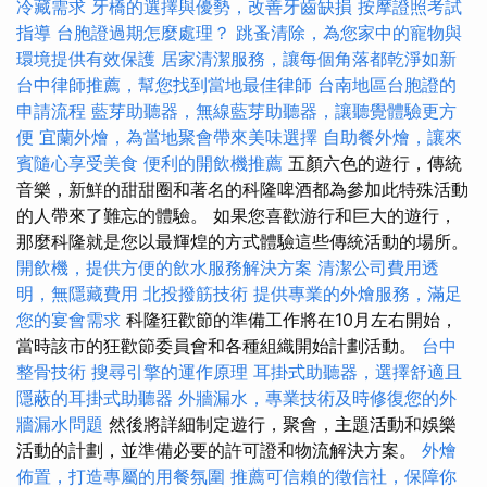
冷藏需求
牙橋的選擇與優勢，改善牙齒缺損
按摩證照考試
指導
台胞證過期怎麼處理？
跳蚤清除，為您家中的寵物與
環境提供有效保護
居家清潔服務，讓每個角落都乾淨如新
台中律師推薦，幫您找到當地最佳律師
台南地區台胞證的
申請流程
藍芽助聽器，無線藍芽助聽器，讓聽覺體驗更方
便
宜蘭外燴，為當地聚會帶來美味選擇
自助餐外燴，讓來
賓隨心享受美食
便利的開飲機推薦
五顏六色的遊行，傳統
音樂，新鮮的甜甜圈和著名的科隆啤酒都為參加此特殊活動
的人帶來了難忘的體驗。 如果您喜歡游行和巨大的遊行，
那麼科隆就是您以最輝煌的方式體驗這些傳統活動的場所。
開飲機，提供方便的飲水服務解決方案
清潔公司費用透
明，無隱藏費用
北投撥筋技術
提供專業的外燴服務，滿足
您的宴會需求
科隆狂歡節的準備工作將在10月左右開始，
當時該市的狂歡節委員會和各種組織開始計劃活動。
台中
整骨技術
搜尋引擎的運作原理
耳掛式助聽器，選擇舒適且
隱蔽的耳掛式助聽器
外牆漏水，專業技術及時修復您的外
牆漏水問題
然後將詳細制定遊行，聚會，主題活動和娛樂
活動的計劃，並準備必要的許可證和物流解決方案。
外燴
佈置，打造專屬的用餐氛圍
推薦可信賴的徵信社，保障你