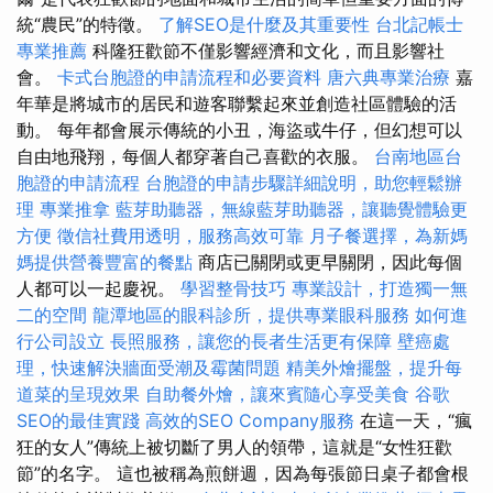
統“農民”的特徵。
了解SEO是什麼及其重要性
台北記帳士
專業推薦
科隆狂歡節不僅影響經濟和文化，而且影響社
會。
卡式台胞證的申請流程和必要資料
唐六典專業治療
嘉
年華是將城市的居民和遊客聯繫起來並創造社區體驗的活
動。 每年都會展示傳統的小丑，海盜或牛仔，但幻想可以
自由地飛翔，每個人都穿著自己喜歡的衣服。
台南地區台
胞證的申請流程
台胞證的申請步驟詳細說明，助您輕鬆辦
理
專業推拿
藍芽助聽器，無線藍芽助聽器，讓聽覺體驗更
方便
徵信社費用透明，服務高效可靠
月子餐選擇，為新媽
媽提供營養豐富的餐點
商店已關閉或更早關閉，因此每個
人都可以一起慶祝。
學習整骨技巧
專業設計，打造獨一無
二的空間
龍潭地區的眼科診所，提供專業眼科服務
如何進
行公司設立
長照服務，讓您的長者生活更有保障
壁癌處
理，快速解決牆面受潮及霉菌問題
精美外燴擺盤，提升每
道菜的呈現效果
自助餐外燴，讓來賓隨心享受美食
谷歌
SEO的最佳實踐
高效的SEO Company服務
在這一天，“瘋
狂的女人”傳統上被切斷了男人的領帶，這就是“女性狂歡
節”的名字。 這也被稱為煎餅週，因為每張節日桌子都會根