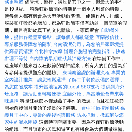
務更輕鬆
儘管球，遊行，講座是其中之一，但最大的事件
是19世紀。 科隆狂歡節前的時期是一個令人興奮的時期，
使每個人都有機會為大型活動做準備。 組織作品，排練，
服裝和狂歡節的增加，都為狂歡節不僅有助於一個簡單的假
期，而且有助於真正的文化體驗。 - 家庭聚會
自助餐外
燴，提供各種豐富餐點，讓每個人都能滿意
宜蘭徵信社，
專業服務保障您的隱私
台南清潔公司，為您的居家環境提
供高品質清潔
台北推拿按摩
辦理台胞證的完整指引，快速
辦理不等待
白內障的早期症狀與治療方法
在準備工作中，
這座城市越來越以狂歡節的精神醒來，所有人的目的是為所
有參與者提供難忘的體驗。
柬埔寨簽證的辦理流程
專業的
室內設計推薦，讓您輕鬆選擇
了解二手餐飲設備的選擇，
為您節省成本
提升當地搜索的Local SEO技巧
提供到府外
燴服務，讓活動更輕鬆便捷
宜蘭外燴，為當地聚會帶來美
味選擇
科隆狂歡節不僅涵蓋了事件的幾週，而且在狂歡節
開始前幾個月開始了漫長的準備期。
台中平價按摩服務
嘉
義月子中心，專業的產後照護服務
防水抓漏，徹底解決您
家中的漏水困擾
這個時期至關重要，因為不僅狂歡節活動
的組織，而且該市的居民和遊客也有機會為大假期做準備。