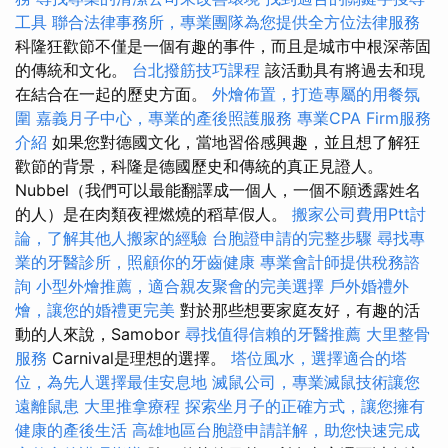
工具
聯合法律事務所，專業團隊為您提供全方位法律服務
科隆狂歡節不僅是一個有趣的事件，而且是城市中根深蒂固
的傳統和文化。
台北撥筋技巧課程
該活動具有將過去和現
在結合在一起的歷史方面。
外燴佈置，打造專屬的用餐氛
圍
嘉義月子中心，專業的產後照護服務
專業CPA Firm服務
介紹
如果您對德國文化，當地習俗感興趣，並且想了解狂
歡節的背景，科隆是德國歷史和傳統的真正見證人。
Nubbel（我們可以最能翻譯成一個人，一個不願透露姓名
的人）是在肉類夜裡燃燒的稻草假人。
搬家公司費用Ptt討
論，了解其他人搬家的經驗
台胞證申請的完整步驟
尋找專
業的牙醫診所，照顧你的牙齒健康
專業會計師提供稅務諮
詢
小型外燴推薦，適合親友聚會的完美選擇
戶外婚禮外
燴，讓您的婚禮更完美
對於那些想要家庭友好，有趣的活
動的人來說，Samobor
尋找值得信賴的牙醫推薦
大里整骨
服務
Carnival是理想的選擇。
塔位風水，選擇適合的塔
位，為先人選擇最佳安息地
滅鼠公司，專業滅鼠技術讓您
遠離鼠患
大里推拿療程
探索坐月子的正確方式，讓您擁有
健康的產後生活
高雄地區台胞證申請詳解，助您快速完成