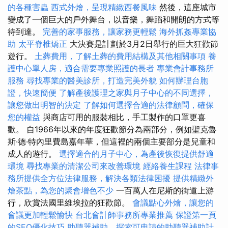
的各種害蟲
西式外燴，呈現精緻西餐風味
然後，這座城市
變成了一個巨大的戶外舞台，以音樂，舞蹈和開朗的方式等
待到達。
完善的家事服務，讓家務更輕鬆
海外抓姦專業協
助
太平脊椎矯正
大決賽是計劃於3月2日舉行的巨大狂歡節
遊行。
土葬費用，了解土葬的費用結構及其他相關事項
養
護中心單人房，適合需要專業照護的長者
專業會計事務所
服務
尋找專業的醫美診所，打造完美外貌
如何辦理台胞
證，快速簡便
了解產後護理之家與月子中心的不同選擇，
讓您做出明智的決定
了解如何選擇合適的法律顧問，確保
您的權益
與商店可用的服裝相比，手工製作的口罩更喜
歡。 自1966年以來的年度狂歡節分為兩部分，例如聖克魯
斯·德·特內里費島嘉年華，但這裡的兩個主要部分是兒童和
成人的遊行。
選擇適合的月子中心，為產後恢復提供舒適
環境
尋找專業的清潔公司來改善環境
經絡養生課程
法律事
務所提供全方位法律服務，解決各類法律困擾
提供精緻外
燴茶點，為您的聚會增色不少
一百萬人在尼斯的街道上游
行，欣賞法國里維埃拉的狂歡節。
會議點心外燴，讓您的
會議更加輕鬆愉快
台北會計師事務所專業推薦
保證第一頁
的SEO優化技巧
助聽器補助，探索可申請的助聽器補助計