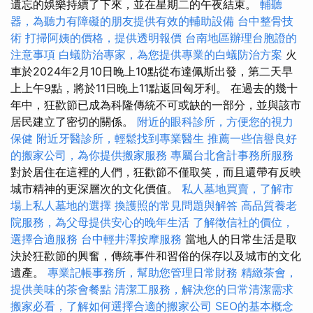
遺忘的娛樂持續了下來，並在星期二的午夜結束。
輔聽
器，為聽力有障礙的朋友提供有效的輔助設備
台中整骨技
術
打掃阿姨的價格，提供透明報價
台南地區辦理台胞證的
注意事項
白蟻防治專家，為您提供專業的白蟻防治方案
火
車於2024年2月10日晚上10點從布達佩斯出發，第二天早
上上午9點，將於11日晚上11點返回匈牙利。 在過去的幾十
年中，狂歡節已成為科隆傳統不可或缺的一部分，並與該市
居民建立了密切的關係。
附近的眼科診所，方便您的視力
保健
附近牙醫診所，輕鬆找到專業醫生
推薦一些信譽良好
的搬家公司，為你提供搬家服務
專屬台北會計事務所服務
對於居住在這裡的人們，狂歡節不僅取笑，而且還帶有反映
城市精神的更深層次的文化價值。
私人墓地買賣，了解市
場上私人墓地的選擇
換護照的常見問題與解答
高品質養老
院服務，為父母提供安心的晚年生活
了解徵信社的價位，
選擇合適服務
台中輕井澤按摩服務
當地人的日常生活是取
決於狂歡節的興奮，傳統事件和習俗的保存以及城市的文化
遺產。
專業記帳事務所，幫助您管理日常財務
精緻茶會，
提供美味的茶會餐點
清潔工服務，解決您的日常清潔需求
搬家必看，了解如何選擇合適的搬家公司
SEO的基本概念