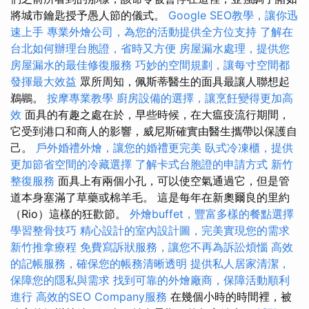
將城市鑰匙授予愚人節的儀式。
Google SEO教學，讓你迅
速上手
專業外燴公司，為您的活動提供全方位支持
了解在
台北如何辦理台胞證，省時又方便
房屋漏水處理，提供您
房屋漏水的最佳修復服務
巧妙的空間規劃，讓每寸空間都
發揮最大效益
眾所周知，佩斯蒂醫生的面具最讓人聯想起
鵜鶘。
按摩專業教學
廚房設備的選擇，讓烹飪變得更加高
效
面具的有趣之處在於，早些時候，在大瘟疫流行期間，
它受到港口和商人的影響，威尼斯確實由醫生攜帶以保護自
己。
戶外婚禮外燴，讓您的婚禮更完美
臥式冷凍櫃，提供
更加節省空間的冷藏選擇
了解卡式台胞證的申請方式
新竹
整復服務
面具上有兩個小孔，可以使空氣通過它，但是管
道本身塞滿了草藥或棉羊毛。 這是每年在新奧爾良的里約
（Rio）這樣的狂歡節。
外燴buffet，豐富多樣的餐點選擇
學習整骨技巧
精心設計的室內設計圖，完美實現您的需求
新竹推拿療程
免費寫訴狀服務，讓您不再為訴訟煩惱
高效
的記帳服務，確保您的帳務清晰透明
提供私人居家清潔，
保障您的隱私與需求
找到可靠的外燴廠商，保障活動順利
進行
高效的SEO Company服務
在幾個小時的時間裡，被