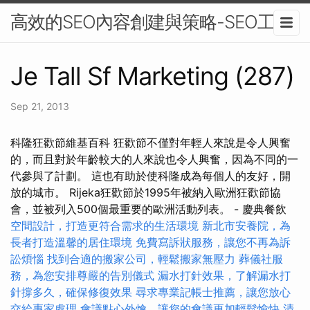
高效的SEO內容創建與策略-SEO工具
Je Tall Sf Marketing (287)
Sep 21, 2013
科隆狂歡節維基百科 狂歡節不僅對年輕人來說是令人興奮
的，而且對於年齡較大的人來說也令人興奮，因為不同的一
代參與了計劃。 這也有助於使科隆成為每個人的友好，開
放的城市。 Rijeka狂歡節於1995年被納入歐洲狂歡節協
會，並被列入500個最重要的歐洲活動列表。 - 慶典餐飲
空間設計，打造更符合需求的生活環境
新北市安養院，為
長者打造溫馨的居住環境
免費寫訴狀服務，讓您不再為訴
訟煩惱
找到合適的搬家公司，輕鬆搬家無壓力
葬儀社服
務，為您安排尊嚴的告別儀式
漏水打針效果，了解漏水打
針撐多久，確保修復效果
尋求專業記帳士推薦，讓您放心
交給專家處理
會議點心外燴，讓您的會議更加輕鬆愉快
清