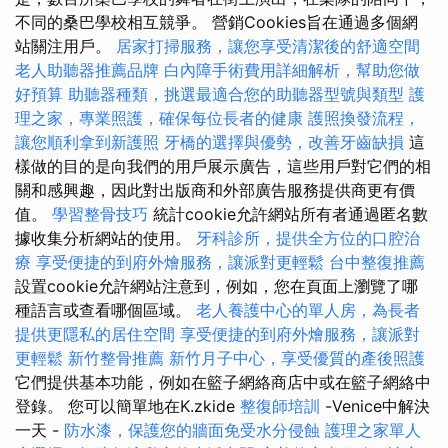
不同的桑巴學校相互競爭。 營銷Cookies旨在通過多個網
站關注用戶。
居家打掃服務，讓您享受清潔後的舒適空間
老人助聽器推薦品牌
白內障手術費用詳細解析，幫助您做
好預算
助聽器種類，挑選最適合您的助聽器型號與類型
護
理之家，專業照護，確保每位長者的健康
護照換發流程，
讓您順利拿到新護照
牙橋的選擇與優勢，改善牙齒缺損
這
樣做的目的是向我們的用戶展示廣告，這些用戶對它們的相
關和感興趣，因此對出版商和外部廣告服務提供商更有價
值。
學習整骨技巧
統計cookie允許網站所有者通過匿名數
據收集分析網站的使用。
牙科診所，提供全方位的口腔治
療
享受便捷的到府外燴服務，讓派對更輕鬆
台中整復推薦
設置cookie允許網站注意到，例如，您在頁面上瀏覽了哪
種語言或查看哪個區域。
老人養護中心的單人房，為長者
提供更隱私的居住空間
享受便捷的到府外燴服務，讓派對
更輕鬆
新竹整骨推薦
新竹月子中心，享受優質的產後照護
它們提供基本功能，例如在籃子網絡商店中或在籃子網絡中
登錄。 您可以簡單地在K.zkide
整復師培訓
-Venice中解決
一天 -
防水漆，保護您的牆面免受水分侵蝕
護理之家單人