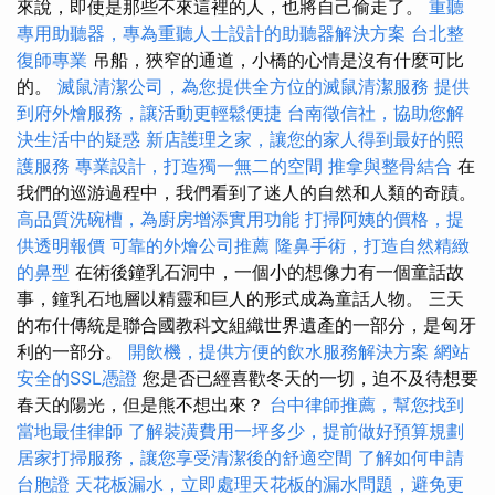
來說，即使是那些不來這裡的人，也將自己偷走了。
重聽
專用助聽器，專為重聽人士設計的助聽器解決方案
台北整
復師專業
吊船，狹窄的通道，小橋的心情是沒有什麼可比
的。
滅鼠清潔公司，為您提供全方位的滅鼠清潔服務
提供
到府外燴服務，讓活動更輕鬆便捷
台南徵信社，協助您解
決生活中的疑惑
新店護理之家，讓您的家人得到最好的照
護服務
專業設計，打造獨一無二的空間
推拿與整骨結合
在
我們的巡游過程中，我們看到了迷人的自然和人類的奇蹟。
高品質洗碗槽，為廚房增添實用功能
打掃阿姨的價格，提
供透明報價
可靠的外燴公司推薦
隆鼻手術，打造自然精緻
的鼻型
在術後鐘乳石洞中，一個小的想像力有一個童話故
事，鐘乳石地層以精靈和巨人的形式成為童話人物。 三天
的布什傳統是聯合國教科文組織世界遺產的一部分，是匈牙
利的一部分。
開飲機，提供方便的飲水服務解決方案
網站
安全的SSL憑證
您是否已經喜歡冬天的一切，迫不及待想要
春天的陽光，但是熊不想出來？
台中律師推薦，幫您找到
當地最佳律師
了解裝潢費用一坪多少，提前做好預算規劃
居家打掃服務，讓您享受清潔後的舒適空間
了解如何申請
台胞證
天花板漏水，立即處理天花板的漏水問題，避免更