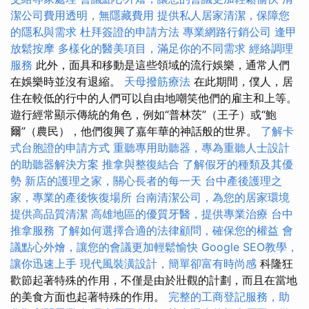
潔公司費用透明，無隱藏費用
提供私人居家清潔，保障您
的隱私與需求
杜拜簽證的申請方法
專業網路行銷公司
逢甲
放鬆按摩
多樣化的醫美項目，滿足你的不同需求
經絡調理
服務
此外，面具和移動是這些領域的流行娛樂，通常人們
在娛樂時並沒有退縮。
天母撥筋療法
在此期間，僕人，居
住在較低的行中的人們可以自由地嘲笑他們的雇主和上等。
遊行經常顯示傳統的角色，例如“普林茨”（王子）或“鮑
爾”（農民），他們復興了嘉年華的神話般的世界。
了解卡
式台胞證的申請方式
重聽專用助聽器，專為重聽人士設計
的助聽器解決方案
推拿與整復結合
了解假牙的種類及其優
勢
新店的護理之家，關心長者的每一天
台中產後護理之
家，專業的產後恢復場所
台南清潔公司，為您的居家環境
提供高品質清潔
高雄地區的優質牙醫，提供專業治療
台中
推拿服務
了解如何選擇合適的法律顧問，確保您的權益
會
議點心外燴，讓您的會議更加輕鬆愉快
Google SEO教學，
讓你迅速上手
現代風裝潢設計，簡單卻富有時尚感
科隆狂
歡節起著特殊的作用，不僅是由於壯觀的計劃，而且在當地
的美食方面也起著特殊的作用。
完整的工商登記服務，助