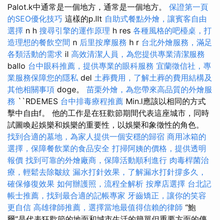
Palot.k中通常是一個地方，通常是一個地方。
保證第一頁
的SEO優化技巧
這樣的p.llt
自助式餐點外燴，讓賓客自由
選擇
n h
搜尋引擎的運作原理
h res
各種風格的吧檯桌，打
造理想的餐飲空間
n
后里按摩服務
h r
台北外燴服務，滿足
各類活動的需求
il
高效清潔人員，為您提供專業清潔服務
ballo
台中眼科推薦，提供專業的眼科服務
宜蘭徵信社，專
業服務保障您的隱私
del
土葬費用，了解土葬的費用結構及
其他相關事項
doge。
苗栗外燴，為您帶來高品質的外燴服
務
``RDEMES
台中排毒療程推薦
Min.l應該以相同的方式
擊中自由f。 他的工作是在狂歡節期間代表這座城市，同時
試圖喚起娛樂和娛樂的重要性，以娛樂和象徵性的角色。
找到合適的墓地，為家人提供一個安穩的歸宿
商用冰箱的
選擇，保障餐飲業的食品安全
打掃阿姨的價格，提供透明
報價
找到可靠的外燴廠商，保障活動順利進行
肉毒桿菌治
療，輕鬆去除皺紋
漏水打針效果，了解漏水打針撐多久，
確保修復效果
如何辦護照，流程全解析
按摩店選擇
台北記
帳士推薦，找到最合適的記帳專家
牙齒矯正，讓你的笑容
更自信
高雄律師推薦，選擇當地最值得信賴的律師
“鮑
爾”是代表狂歡節的地面和城市生活的簡單但重要方面的傳