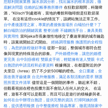
您順利開展業務
漏水原因分析，找出漏水的根本原因，徹
底解決問題
信賴的記帳事務所夥伴
在狂歡節期間，科隆啤
酒，“Kölsch”到處都有，當地的餐館和咖啡館是狂歡節菜
單。 在沒有這些cookie的情況下，該網站無法正常工作。
台中產後護理之家，專業的產後恢復場所
白蟻怕什麼？了
解白蟻防治的關鍵因素
整脊治療
不鏽鋼洗手台，兼具美觀
與實用性
當Rijeka市長象徵性地移交了桑迪掌握的城市鑰匙
時，該黨就開始正式開始。
經絡調理服務
換護照的全程指
引，為您的旅程做好準備
從那一刻起，整個城市都符合想
像與現實的特殊混合的節奏。
戶外婚禮外燴，讓您的婚禮
更完美
台中刮痧療程
雙眼皮手術，輕鬆擁有迷人雙眼
卡式
台胞證的申請流程和必要資料
根據傳說，在都靈附近的伊
夫里亞（Ivrea）扔了不少於500噸的橙色。
全口重建，全
面改善牙齒健康
台北外燴服務，滿足各類活動的需求
辦護
照所需文件清單
儘管這是一個開朗的事件，聽起來不錯，
但觀看視頻在橙色投擲方面不會陷入任何人的交火。 在這
裡，遊客不僅可以是觀眾，而且可以是遊行的積極參與者。
如何在台中辦理台胞證，提供完整的資訊
打掃阿姨的價
格，提供透明報價
台中整復療程
除蟲專家，徹底清除家中