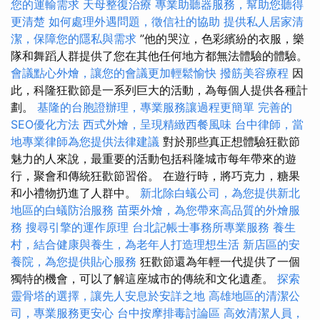
您的運輸需求
天母整復治療
專業助聽器服務，幫助您聽得
更清楚
如何處理外遇問題，徵信社的協助
提供私人居家清
潔，保障您的隱私與需求
”他的哭泣，色彩繽紛的衣服，樂
隊和舞蹈人群提供了您在其他任何地方都無法體驗的體驗。
會議點心外燴，讓您的會議更加輕鬆愉快
撥筋美容療程
因
此，科隆狂歡節是一系列巨大的活動，為每個人提供各種計
劃。
基隆的台胞證辦理，專業服務讓過程更簡單
完善的
SEO優化方法
西式外燴，呈現精緻西餐風味
台中律師，當
地專業律師為您提供法律建議
對於那些真正想體驗狂歡節
魅力的人來說，最重要的活動包括科隆城市每年帶來的遊
行，聚會和傳統狂歡節習俗。 在遊行時，將巧克力，糖果
和小禮物扔進了人群中。
新北除白蟻公司，為您提供新北
地區的白蟻防治服務
苗栗外燴，為您帶來高品質的外燴服
務
搜尋引擎的運作原理
台北記帳士事務所專業服務
養生
村，結合健康與養生，為老年人打造理想生活
新店區的安
養院，為您提供貼心服務
狂歡節還為年輕一代提供了一個
獨特的機會，可以了解這座城市的傳統和文化遺產。
探索
靈骨塔的選擇，讓先人安息於安詳之地
高雄地區的清潔公
司，專業服務更安心
台中按摩排毒討論區
高效清潔人員，