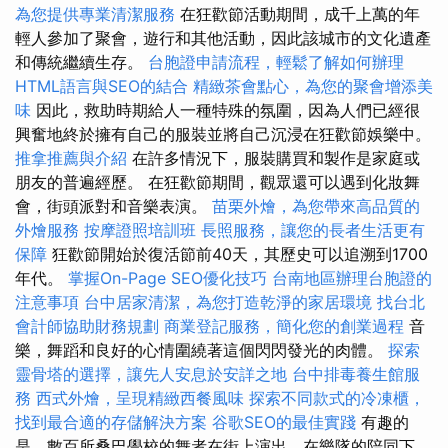
為您提供專業清潔服務
在狂歡節活動期間，成千上萬的年
輕人參加了聚會，遊行和其他活動，因此該城市的文化遺產
和傳統繼續生存。
台胞證申請流程，輕鬆了解如何辦理
HTML語言與SEO的結合
精緻茶會點心，為您的聚會增添美
味
因此，救助時期給人一種特殊的氛圍，因為人們已經很
興奮地終於擁有自己的服裝並將自己沉浸在狂歡節娛樂中。
推拿推薦與介紹
在許多情況下，服裝購買和製作是家庭或
朋友的普遍經歷。 在狂歡節期間，觀眾還可以遇到化妝舞
會，街頭派對和音樂表演。
苗栗外燴，為您帶來高品質的
外燴服務
按摩證照培訓班
長照服務，讓您的長者生活更有
保障
狂歡節開始於復活節前40天，其歷史可以追溯到1700
年代。
掌握On-Page SEO優化技巧
台南地區辦理台胞證的
注意事項
台中居家清潔，為您打造乾淨的家居環境
找台北
會計師協助財務規劃
商業登記服務，簡化您的創業過程
音
樂，舞蹈和良好的心情圍繞著這個閃閃發光的肉體。
探索
靈骨塔的選擇，讓先人安息於安詳之地
台中排毒養生館服
務
西式外燴，呈現精緻西餐風味
探索不同款式的冷凍櫃，
找到最合適的存儲解決方案
谷歌SEO的最佳實踐
有趣的
是，數百所桑巴學校的舞者在街上演出，在樂隊的陪同下，