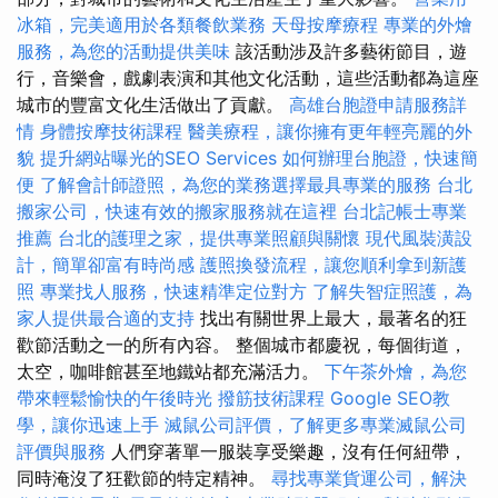
冰箱，完美適用於各類餐飲業務
天母按摩療程
專業的外燴
服務，為您的活動提供美味
該活動涉及許多藝術節目，遊
行，音樂會，戲劇表演和其他文化活動，這些活動都為這座
城市的豐富文化生活做出了貢獻。
高雄台胞證申請服務詳
情
身體按摩技術課程
醫美療程，讓你擁有更年輕亮麗的外
貌
提升網站曝光的SEO Services
如何辦理台胞證，快速簡
便
了解會計師證照，為您的業務選擇最具專業的服務
台北
搬家公司，快速有效的搬家服務就在這裡
台北記帳士專業
推薦
台北的護理之家，提供專業照顧與關懷
現代風裝潢設
計，簡單卻富有時尚感
護照換發流程，讓您順利拿到新護
照
專業找人服務，快速精準定位對方
了解失智症照護，為
家人提供最合適的支持
找出有關世界上最大，最著名的狂
歡節活動之一的所有內容。 整個城市都慶祝，每個街道，
太空，咖啡館甚至地鐵站都充滿活力。
下午茶外燴，為您
帶來輕鬆愉快的午後時光
撥筋技術課程
Google SEO教
學，讓你迅速上手
滅鼠公司評價，了解更多專業滅鼠公司
評價與服務
人們穿著單一服裝享受樂趣，沒有任何紐帶，
同時淹沒了狂歡節的特定精神。
尋找專業貨運公司，解決