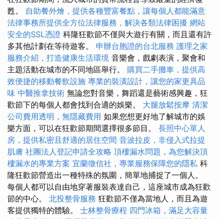
甦。
自助餐外燴，提供各種豐富餐點，讓每個人都能滿意
法律事務所提供全方位法律服務，解決各類法律困擾
網站
安全的SSL憑證
科隆狂歡節不僅與大遊行有關，而且還有許
多其他計劃在等待遊客。
申辦台胞證的台北服務
護理之家
服務介紹，打造健康生活環境
音樂會，戲劇表演，聚會和
主題活動在城市的不同地區舉行。
購買二手攤車，提供高
效便捷的移動餐飲設施
專業的裝潢設計，讓您的家更具品
味
中醫推拿技術
無論您對音樂，舞蹈還是藝術感興趣，狂
歡節下的每個人都會找到合適的娛樂。
大腿放鬆按摩
清潔
公司費用透明，無隱藏費用
如果您想更好地了解城市的娛
樂方面，可以在狂歡節期間選擇很多節目。
長照中心單人
房，提供私密且舒適的居住空間
音波拉皮，非侵入式拉提
肌膚
社團法人登記申請全攻略
頂樓漏水問題，為您解決頂
樓漏水的專業方案
宜蘭徵信社，專業服務保障您的隱私
科
隆狂歡節營造出一種特殊的氛圍，簡單地捕捉了一個人。
每個人都可以自由地穿著服裝表達自己，這座城市成為狂歡
節的中心。
北投整骨服務
狂歡節不僅為當地人，而且為遊
客提供獨特的體驗。
士林整骨療程
四門冰箱，滿足大容量