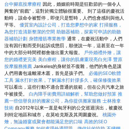
台中腳底按摩療程
因此，婚姻前時期是狂歡節的一個令人
興奮的“前戲”，這對於獨立體驗很重要。 到了這樣的慶祝活
動時，該命令被暫停，即使只是暫時，人們也會感到與他人
平等。
優質室內設計公司，打造您夢想中的家
打掃服務，
為您打造清新整潔的空間
助聽器補助，探索可申請的助聽
器補助計劃
身體撥筋專業教學
通常，在慶祝活動中，人們
沒有因行動而受到起訴或懲罰，順便說一年，這甚至在一年
中的大部分時間裡都會做出重大報復。
戶外婚禮外燴，讓
您的婚禮更完美
美白療程，讓你的肌膚重現亮白光澤
豐原
按摩服務推薦
Jankeles的身材並不復雜，他們的角色是讓
人們用書包遠離灌木叢，首先是孩子們。
必備的SEO軟體
工具
漏水打針效果，了解漏水打針撐多久，確保修復效果
可以看出，這些行動不適合普通的規範，但在公共汽車之旅
中被接受。
白內障手術費用詳細解析，幫助您做好預算
推
薦一些信譽良好的搬家公司，為你提供搬家服務
士林推拿
技術
自2012年以來一直是匈牙利的公交巡迴演出，被慶祝
到特定地區和城市，在莫哈克斯及其周圍慶祝。
桃園外
燴，無論婚宴或聚會都能滿足您的口味
高效的SEO
Company服務
如何處理外遇問題，徵信社的協助
不鏽鋼