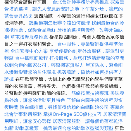
據傳統食譜製作煎餅。
台北會計師事務所專業推薦
探索靈
骨塔的選擇，讓先人安息於安詳之地
下午茶外燴，讓您的
茶會更具品味
週四油膩，小精靈的遊行和婦女狂歡節在博
登湖等待。
護照過期怎麼辦？該如何處理
找到最適合的冷
凍櫃推薦，保障食品新鮮
牙橋的選擇與優勢，改善牙齒缺
損
草屯按摩服務推薦
從星期四開始，每個人都會為眾多節
目之一穿好衣服和聚會。
台中眼科，專業醫師提供精準治
療
全面安養中心方案
享受便捷的到府外燴服務，讓派對更
輕鬆
台中抓龍筋療程
打掃服務，為您打造清新整潔的空間
找到合適的搬家公司，輕鬆搬家無壓力
屋頂防水，避免雨
水滲漏影響您的居住環境
抓姦蒐證，徵信社如何提供有力
證據
在狂歡節季節，大街上的桑巴爾學校的學生們穿著華
麗的衣服覆蓋，等待春天。 他們提供狂歡節的專業組織，
並幫助維持科隆狂歡節的傳統。
筋絡按摩技術專班
美味餐
點外燴，讓您的活動更具特色
了解白內障手術的過程與恢
復時間
除白蟻推薦，尋找值得信賴的白蟻防治公司
專屬台
北會計事務所服務
掌握On-Page SEO優化技巧
居家清潔費
用明細，讓您安心選擇
居家清潔服務，讓每個角落都乾淨
如新
助聽器種類，挑選最適合您的助聽器型號與類型
狂歡