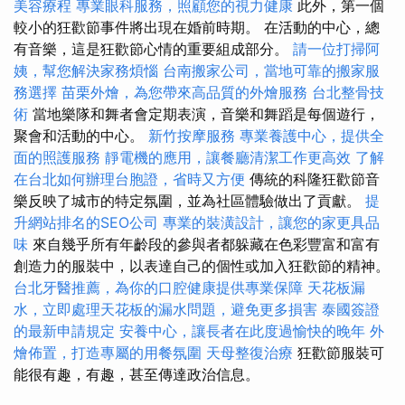
美容療程
專業眼科服務，照顧您的視力健康
此外，第一個
較小的狂歡節事件將出現在婚前時期。 在活動的中心，總
有音樂，這是狂歡節心情的重要組成部分。
請一位打掃阿
姨，幫您解決家務煩惱
台南搬家公司，當地可靠的搬家服
務選擇
苗栗外燴，為您帶來高品質的外燴服務
台北整骨技
術
當地樂隊和舞者會定期表演，音樂和舞蹈是每個遊行，
聚會和活動的中心。
新竹按摩服務
專業養護中心，提供全
面的照護服務
靜電機的應用，讓餐廳清潔工作更高效
了解
在台北如何辦理台胞證，省時又方便
傳統的科隆狂歡節音
樂反映了城市的特定氛圍，並為社區體驗做出了貢獻。
提
升網站排名的SEO公司
專業的裝潢設計，讓您的家更具品
味
來自幾乎所有年齡段的參與者都躲藏在色彩豐富和富有
創造力的服裝中，以表達自己的個性或加入狂歡節的精神。
台北牙醫推薦，為你的口腔健康提供專業保障
天花板漏
水，立即處理天花板的漏水問題，避免更多損害
泰國簽證
的最新申請規定
安養中心，讓長者在此度過愉快的晚年
外
燴佈置，打造專屬的用餐氛圍
天母整復治療
狂歡節服裝可
能很有趣，有趣，甚至傳達政治信息。