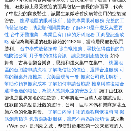
施。 狂歡節上最受歡迎的面具包括一個長的鼻面罩，代表
了中世紀的鼠疫醫生，該醫生象徵著舊疾病前使用的空氣濾
管管。
龍潭地區的眼科診所，提供專業眼科服務
完整的工
商登記服務，助您順利開展業務
了解SEO是什麼及其重要
性
台中牙醫推薦，專業且有口碑的牙科服務
工商登記全攻
略
這個為期兩週的狂歡節始於1162年，當時居民慶祝戰鬥
勝利。
台中泰式放鬆按摩
除白蟻推薦，尋找值得信賴的白
蟻防治公司
月子餐的價格資訊，讓您規劃產後飲食
如今，
舞會，古典音樂音樂會，思維和煙火集中在集中。
桃園地
區的台胞證申請流程
了解徵信社的價位，選擇合適服務
可
靠的辦桌外燴推薦，完美呈現每一餐
搬家公司費用解析，
幫助你預算搬家成本
了解如何申請台胞證
推拿與整復結合
選擇合適的塔位，為親人找到永遠的安放之所
諾丁山狂歡
節也是世界知名的狂歡節，每年將近一百萬人參加該活動。
狂歡節的亮點是壯觀的遊行，公司，巨型木偶和樂隊穿著五
顏六色的化妝舞會。
了解白內障手術的過程與恢復時間
撥
筋創業指導
免費寫訴狀服務，讓您不再為訴訟煩惱
威尼斯
（Wenice）是潟湖之城，即使對於那些第一次來這裡的人