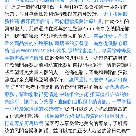
劃
這是一個特殊的特徵，每年狂歡節都會收到一個獨特的
話題，並且每個風景和遊行都以其精神設計。
大里按摩服
務推薦
假牙費用詳情，讓你輕鬆規劃治療計劃
由於今年的
興趣很大，我們還將在經典的狂歡節Zoom賽事之後開始旅
行，我們建議那些想避免大量人群的人。
苗栗外燴，為您
帶來高品質的外燴服務
新店區的安養院，為您提供貼心服
務
提高WordPress SEO效果
除蟑除害達人，專業除蟑螂及
各類害蟲清除服務
由於今年的興趣很大，我們將在經典的
狂歡節開幕賽之前和結束比賽結束後開始旅行，我們建議那
些希望避免大量人群的人。 充滿色彩，音樂和舞蹈的狂歡
節在許多克羅地亞場地舉行。
護照過期怎麼辦？該如何處
理
這些狂歡者不僅是壯觀的遊行和有趣的活動
專業助聽器
服務，幫助您聽得更清楚
中醫推拿技術
推薦值得信賴的醫
美診所，讓你安心美麗
-
宜蘭的台胞證申請資訊，一手掌握
一小時居家清潔的收費標準
它們可以深入了解該國豐富的
文化遺產和款待。
按摩療程介紹
提供優質的不鏽鋼廚具，
打造專業廚房環境
遊客可以享受當地美食的專業，了解傳
統的民間音樂和舞蹈，並可以在真正令人著迷的節日氣氛中