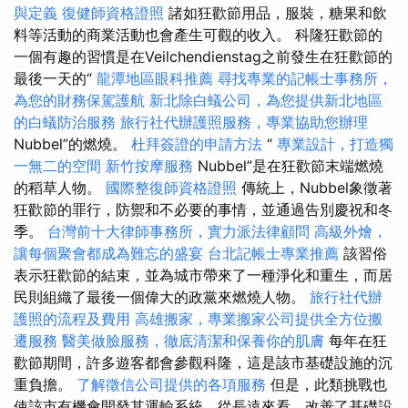
與定義
復健師資格證照
諸如狂歡節用品，服裝，糖果和飲
料等活動的商業活動也會產生可觀的收入。 科隆狂歡節的
一個有趣的習慣是在Veilchendienstag之前發生在狂歡節的
最後一天的“
龍潭地區眼科推薦
尋找專業的記帳士事務所，
為您的財務保駕護航
新北除白蟻公司，為您提供新北地區
的白蟻防治服務
旅行社代辦護照服務，專業協助您辦理
Nubbel”的燃燒。
杜拜簽證的申請方法
“
專業設計，打造獨
一無二的空間
新竹按摩服務
Nubbel”是在狂歡節末端燃燒
的稻草人物。
國際整復師資格證照
傳統上，Nubbel象徵著
狂歡節的罪行，防禦和不必要的事情，並通過告別慶祝和冬
季。
台灣前十大律師事務所，實力派法律顧問
高級外燴，
讓每個聚會都成為難忘的盛宴
台北記帳士專業推薦
該習俗
表示狂歡節的結束，並為城市帶來了一種淨化和重生，而居
民則組織了最後一個偉大的政黨來燃燒人物。
旅行社代辦
護照的流程及費用
高雄搬家，專業搬家公司提供全方位搬
遷服務
醫美做臉服務，徹底清潔和保養你的肌膚
每年在狂
歡節期間，許多遊客都會參觀科隆，這是該市基礎設施的沉
重負擔。
了解徵信公司提供的各項服務
但是，此類挑戰也
使該市有機會開發其運輸系統，從長遠來看，改善了基礎設