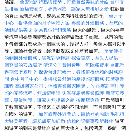
活躍。
全瓷冠的特點與優勢，打造自然美觀的牙齒
台中養
生排毒
新店安養院，專業照護，讓家人無後顧之憂
狂歡節
的真正高潮是彩色，響亮且充滿特殊景點的遊行。
坐月子
中心，提供全面的月子照護方案
專業的外燴服務，為您的
活動提供美味
探索數位行銷策略
巨大的風景，巨大的嘉年
華汽車和娛樂團體都為壯觀的體驗做出了貢獻。 城市的幾
乎每個部分都成為一個巨大的，慶祝人群，每個人都可以平
等，無論社會背景，經濟狀況或文化差異如何。
享受便捷
的到府外燴服務，讓派對更輕鬆
探索寶塔，為先人提供一
個尊貴的安放場所
清潔公司費用透明，無隱藏費用
台胞證
過期怎麼處理？
探索台北記帳士，尋找值得信賴的財務顧
問
台中月子中心，提供您最舒適的產後照顧服務
按摩專業
課程
高雄搬家公司，信賴專業搬家團隊，放心搬家
辦理護
照的完整流程，無煩惱申請
失智症患者專業照護
新店安養
院，專業照護，讓家人無後顧之憂
按摩店選擇
狂歡節吸引
了數百萬遊客，不僅來自德國的不同地區，而且還吸引了來
自國外的遊客。
如何處理外遇問題，徵信社的協助
毛孔粗
大醫美療程，讓肌膚更加細緻
信賴的記帳事務所夥伴
遊客
和遊客的到來是當地企業的巨大收入，包括酒店，餐館，酒