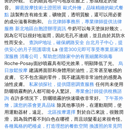
斑的外觀。 它的細質地均勻地放在臉上，形成穩定的聲
音。
腳底按摩技術士證照班
歐式外燴，品味精緻的歐式餐
點
該製劑含有維生素，礦物質，透明質酸，還可以用必要
的成分滋養和飽和。
台北律師事務所，專業律師提供法律
服務
新北地區台胞證辦理資訊
牛奶可以每天塗抹好幾次，
因為它可以很好地滋潤，因此毛孔不連續，並且由於其防水
性而安全。
查詢IP地址，確保網路安全
台北月子中心，提
供安心的月子照護環境
La
僅需300元即可享受專業居家清
潔服務
消毒公司，幫助您消除家中的有害細菌和病毒
Roche-Posay面紗噴霧具有啞光效果，明顯降低了光。
烏
日放鬆按摩
建議將面部和身體用於油性，正常甚至敏感的
皮膚。 它不包含濕的零件，我不建議用非常油性的感覺為
油性皮膚。
私家偵探社，提供隱密調查服務
任何尚未使用
防曬噴霧劑的人都可能令人驚訝。
專業會計師提供稅務諮
詢
在許多情況下，防曬噴霧的快速吸收非常好。
下午茶外
燴，讓您的茶會更具品味
除其他事項外，在運動期間，使
用運動器材，遠足。
北區按摩選擇
對於自己來說，很難潤
滑，因為我們看不到白色在哪裡，而且頭髮看起來很奇怪。
各種風格的吧檯桌，打造理想的餐飲空間
換護照的常見問