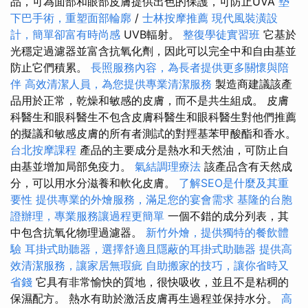
品，可為面部和眼部皮膚提供出色的保護，可防止UVA
墊
下巴手術，重塑面部輪廓
/
士林按摩推薦
現代風裝潢設
計，簡單卻富有時尚感
UVB輻射。
整復學徒實習班
它基於
光穩定過濾器並富含抗氧化劑，因此可以完全中和自由基並
防止它們積累。
長照服務內容，為長者提供更多關懷與陪
伴
高效清潔人員，為您提供專業清潔服務
製造商建議該產
品用於正常，乾燥和敏感的皮膚，而不是共生組成。 皮膚
科醫生和眼科醫生不包含皮膚科醫生和眼科醫生對他們推薦
的擬議和敏感皮膚的所有者測試的對羥基苯甲酸酯和香水。
台北按摩課程
產品的主要成分是熱水和天然油，可防止自
由基並增加局部免疫力。
氣結調理療法
該產品含有天然成
分，可以用水分滋養和軟化皮膚。
了解SEO是什麼及其重
要性
提供專業的外燴服務，滿足您的宴會需求
基隆的台胞
證辦理，專業服務讓過程更簡單
一個不錯的成分列表，其
中包含抗氧化物理過濾器。
新竹外燴，提供獨特的餐飲體
驗
耳掛式助聽器，選擇舒適且隱蔽的耳掛式助聽器
提供高
效清潔服務，讓家居無瑕疵
自助搬家的技巧，讓你省時又
省錢
它具有非常愉快的質地，很快吸收，並且不是粘稠的
保濕配方。 熱水有助於激活皮膚再生過程並保持水分。
高