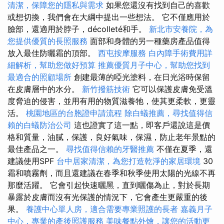
清潔，保障您的隱私與需求
如果您還沒有找到自己的喜歡
或想切換，我們會在大綱中提出一些想法。 它不僅應用於
臉部，還適用於脖子，décolleté和手。
新北市安養院，為
您提供優質的長照服務
面部和身體的另一種藥房產品值得
放入最佳防曬霜的頂部。
西屯按摩服務
白內障手術費用詳
細解析，幫助您做好預算
推薦優質月子中心，幫助您找到
最適合的照顧場所
創建最薄的啞光塗料，在日光浴時保留
在皮膚層中的水分。
新竹撥筋技術
它可以保護皮膚免受溫
度脅迫的侵害，並用有用的物質滋養牠，使其更柔軟，更靈
活。
桃園地區的台胞證申請流程
除白蟻推薦，尋找值得信
賴的白蟻防治公司
這也證實了這一點，即客戶還說這是價
格和質量，油膩，保護，良好氣味，保濕，防止老年景點的
最佳產品之一。
尋找值得信賴的牙醫推薦
不僅在夏季，還
建議使用SPF
台中居家清潔，為您打造乾淨的家居環境
30
霜和噴霧劑，而且還建議在春季和秋季使用太陽的光線不再
那麼活躍。 它會引起快速曬黑，直到曬傷為止，對於長期
暴露於皮膚而沒有光保護的情況下，它會產生更嚴重的後
果。
養護中心單人房，適合需要專業照護的長者
嘉義月子
中心，專業的產後照護服務
美味餐點外燴，讓您的活動更