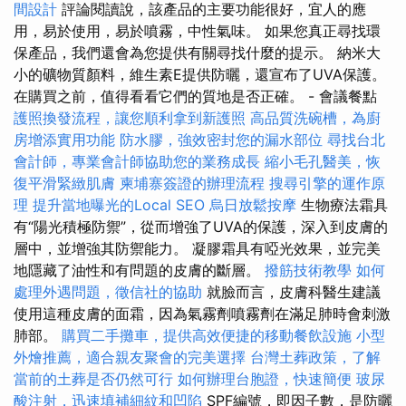
間設計
評論閱讀說，該產品的主要功能很好，宜人的應
用，易於使用，易於噴霧，中性氣味。 如果您真正尋找環
保產品，我們還會為您提供有關尋找什麼的提示。 納米大
小的礦物質顏料，維生素E提供防曬，還宣布了UVA保護。
在購買之前，值得看看它們的質地是否正確。 - 會議餐點
護照換發流程，讓您順利拿到新護照
高品質洗碗槽，為廚
房增添實用功能
防水膠，強效密封您的漏水部位
尋找台北
會計師，專業會計師協助您的業務成長
縮小毛孔醫美，恢
復平滑緊緻肌膚
柬埔寨簽證的辦理流程
搜尋引擎的運作原
理
提升當地曝光的Local SEO
烏日放鬆按摩
生物療法霜具
有“陽光積極防禦”，從而增強了UVA的保護，深入到皮膚的
層中，並增強其防禦能力。 凝膠霜具有啞光效果，並完美
地隱藏了油性和有問題的皮膚的斷層。
撥筋技術教學
如何
處理外遇問題，徵信社的協助
就臉而言，皮膚科醫生建議
使用這種皮膚的面霜，因為氣霧劑噴霧劑在滿足肺時會刺激
肺部。
購買二手攤車，提供高效便捷的移動餐飲設施
小型
外燴推薦，適合親友聚會的完美選擇
台灣土葬政策，了解
當前的土葬是否仍然可行
如何辦理台胞證，快速簡便
玻尿
酸注射，迅速填補細紋和凹陷
SPF編號，即因子數，是防曬