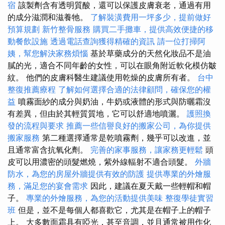
宿
該製劑含有透明質酸，還可以保護皮膚衰老，通過有用
的成分滋潤和滋養牠。
了解裝潢費用一坪多少，提前做好
預算規劃
新竹整骨服務
購買二手攤車，提供高效便捷的移
動餐飲設施
透過電話查詢獲得精確的資訊
請一位打掃阿
姨，幫您解決家務煩惱
基於草藥成分的天然化妝品不是油
膩的光，適合不同年齡的女性，可以在眼角附近軟化模仿皺
紋。 他們的皮膚科醫生建議使用乾燥的皮膚所有者。
台中
整復推薦療程
了解如何選擇合適的法律顧問，確保您的權
益
噴霧面紗的成分與奶油，牛奶或液體的形式與防曬霜沒
有差異，但由於其輕質質地，它可以舒適地噴灑。
護照換
發的流程與要求
推薦一些信譽良好的搬家公司，為你提供
搬家服務
第二種選擇通常是乾噴霧劑，幾乎可以改進，並
且通常富含抗氧化劑。
完善的家事服務，讓家務更輕鬆
頭
皮可以用濃密的頭髮燃燒，紫外線輻射不適合頭髮。
外牆
防水，為您的房屋外牆提供有效的防護
提供專業的外燴服
務，滿足您的宴會需求
因此，建議在夏天戴一些輕帽和帽
子。
專業的外燴服務，為您的活動提供美味
整復學徒實習
班
但是，並不是每個人都喜歡它，尤其是在帽子上的帽子
上。 大多數面霜具有啞光，甚至音調，並且通常被用作化