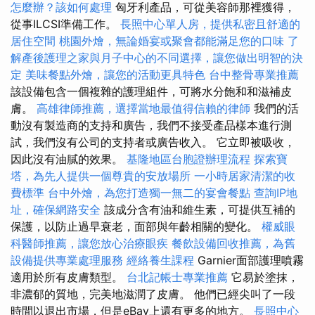
怎麼辦？該如何處理
匈牙利產品，可從美容師那裡獲得，
從事ILCSI準備工作。
長照中心單人房，提供私密且舒適的
居住空間
桃園外燴，無論婚宴或聚會都能滿足您的口味
了
解產後護理之家與月子中心的不同選擇，讓您做出明智的決
定
美味餐點外燴，讓您的活動更具特色
台中整骨專業推薦
該設備包含一個複雜的護理組件，可將水分飽和和滋補皮
膚。
高雄律師推薦，選擇當地最值得信賴的律師
我們的活
動沒有製造商的支持和廣告，我們不接受產品樣本進行測
試，我們沒有公司的支持者或廣告收入。 它立即被吸收，
因此沒有油膩的效果。
基隆地區台胞證辦理流程
探索寶
塔，為先人提供一個尊貴的安放場所
一小時居家清潔的收
費標準
台中外燴，為您打造獨一無二的宴會餐點
查詢IP地
址，確保網路安全
該成分含有油和維生素，可提供互補的
保護，以防止過早衰老，面部與年齡相關的變化。
權威眼
科醫師推薦，讓您放心治療眼疾
餐飲設備回收推薦，為舊
設備提供專業處理服務
經絡養生課程
Garnier面部護理噴霧
適用於所有皮膚類型。
台北記帳士專業推薦
它易於塗抹，
非濃郁的質地，完美地滋潤了皮膚。 他們已經尖叫了一段
時間以退出市場，但是eBay上還有更多的地方。
長照中心