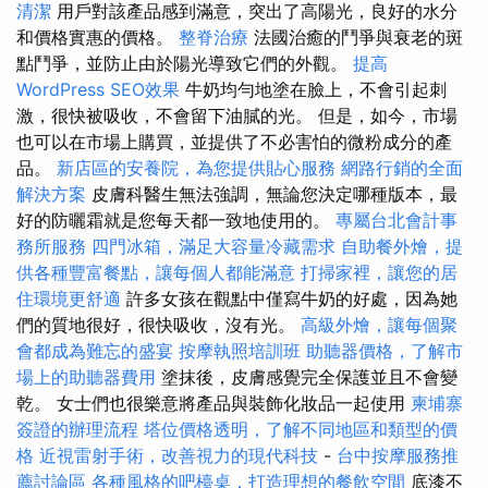
清潔
用戶對該產品感到滿意，突出了高陽光，良好的水分
和價格實惠的價格。
整脊治療
法國治癒的鬥爭與衰老的斑
點鬥爭，並防止由於陽光導致它們的外觀。
提高
WordPress SEO效果
牛奶均勻地塗在臉上，不會引起刺
激，很快被吸收，不會留下油膩的光。 但是，如今，市場
也可以在市場上購買，並提供了不必害怕的微粉成分的產
品。
新店區的安養院，為您提供貼心服務
網路行銷的全面
解決方案
皮膚科醫生無法強調，無論您決定哪種版本，最
好的防曬霜就是您每天都一致地使用的。
專屬台北會計事
務所服務
四門冰箱，滿足大容量冷藏需求
自助餐外燴，提
供各種豐富餐點，讓每個人都能滿意
打掃家裡，讓您的居
住環境更舒適
許多女孩在觀點中僅寫牛奶的好處，因為她
們的質地很好，很快吸收，沒有光。
高級外燴，讓每個聚
會都成為難忘的盛宴
按摩執照培訓班
助聽器價格，了解市
場上的助聽器費用
塗抹後，皮膚感覺完全保護並且不會變
乾。 女士們也很樂意將產品與裝飾化妝品一起使用
柬埔寨
簽證的辦理流程
塔位價格透明，了解不同地區和類型的價
格
近視雷射手術，改善視力的現代科技
-
台中按摩服務推
薦討論區
各種風格的吧檯桌，打造理想的餐飲空間
底漆不