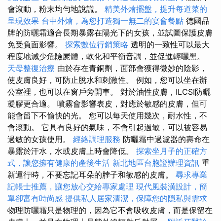
會滾動，粉末均勻地說謊。
精美外燴擺盤，提升每道菜的
呈現效果
台中外燴，為您打造獨一無二的宴會餐點
德國品
牌的防曬霜適合長期暴露在陽光下的女孩，並試圖保護皮膚
免受負面影響。
探索數位行銷策略
透明的一致性可以最大
程度地減少危險屍體，軟化和平衡音調，並促進輕曬黑。
天母整復治療
由於存在青銅劑，面部會獲得微妙的陰影，
使皮膚良好，可防止脫水和刺激性。 例如，您可以坐在辦
公室裡，也可以在窗戶旁開車。 對於油性皮膚，ILCSI防曬
凝膠更合適。 噴霧會影響表皮，對應於敏感的皮膚，但可
能會留下不愉快的光。 您可以每天使用幾次，耐水性，不
會滾動。 它具有良好的氣味，不會引起過敏，可以被容易
過敏的女孩使用。
經絡調理服務
防曬霜中過濾器的壽命在
暴露於汗水，水或皮膚上時會降低。
探索坐月子的正確方
式，讓您擁有健康的產後生活
新北地區台胞證辦理資訊
重
新運行時，不要忘記耳朵的脖子和敏感的皮膚。
尋求專業
記帳士推薦，讓您放心交給專家處理
現代風裝潢設計，簡
單卻富有時尚感
提供私人居家清潔，保障您的隱私與需求
物理防曬霜只是物理的，因為它不會吸收皮膚，而是保留在