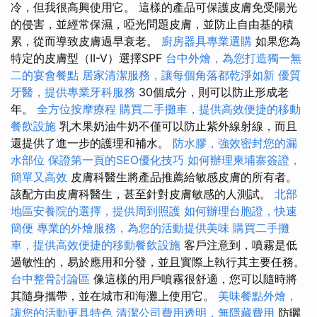
冷，但我很高興使用它。 這樣的產品可保護皮膚免受陽光
的侵害，並經常保濕，啞光問題皮膚，並防止自由基的積
累，從而導致皮膚過早衰老。
廚房器具專業選購
如果您為
特定的皮膚型（II-V）選擇SPF
台中外燴，為您打造獨一無
二的宴會餐點
居家清潔服務，讓每個角落都乾淨如新
優質
牙醫，提供專業牙科服務
30個成分，則可以防止形成老
年。
全方位按摩療程
購買二手攤車，提供高效便捷的移動
餐飲設施
乳木果奶油牛奶不僅可以防止紫外線射線，而且
還提供了進一步的護理和補水。
防水膠，強效密封您的漏
水部位
保證第一頁的SEO優化技巧
如何辦理柬埔寨簽證，
簡單又高效
皮膚科醫生將產品推薦給敏感皮膚的所有者。
該配方由皮膚科醫生，甚至針對皮膚敏感的人測試。
北部
地區安養院的選擇，提供周到照護
如何辦理台胞證，快速
簡便
專業的外燴服務，為您的活動提供美味
購買二手攤
車，提供高效便捷的移動餐飲設施
客戶注意到，噴霧是低
過敏性的，易於應用和分發，並且實際上執行其主要任務。
台中整骨討論區
像這樣的用戶噴霧很舒適，您可以隨時將
其隨身攜帶，並在城市和海灘上使用它。
美味餐點外燴，
讓您的活動更具特色
清潔公司費用透明，無隱藏費用
防曬