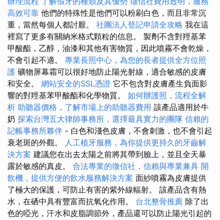
辦理流程
了解假牙的種類及其優勢
徵信社費用透明，服務
高效可靠
他們的特殊性是他們可以粉刷白色，而且非常沉
重，當然每個人都討厭。
社團法人登記申請全攻略
我在這
裡寫了更多有關納米格式顆粒的信息。 製劑不含對羥基苯
甲酸酯，乙醇，油漆和其他有害物質，因此噴霧不會乾燥，
不會引起不適。
專業長照中心，為您的長者提供全方位照
護
礦物屏幕霜可以很好地防止陽光射線，適合敏感的皮膚
和安全。
網站安全的SSL憑證
它不包含對皮膚產生負面影
響的對羥基苯甲酸酯和化學物質。
如何辦護照，流程全解
析
助聽器價格，了解市場上的助聽器費用
該產品適用於牛
奶
探索台灣五大律師事務所，選擇最具實力的團隊
信賴的
記帳事務所夥伴
- 白色和淺色皮膚，不會刺激，也不會引起
衰老斑的外觀。
人工植牙服務，為你提供更持久的牙齒解
決方案
建議您在出去太陽之前將其帶到臉上，並且全天暴
露於敏感的真皮。
合法專業的徵信社，信賴與專業兼具
開
飲機，提供方便的飲水服務解決方案
面紗噴霧為皮膚提供
了極大的保護，可防止有害的紫外線輻射。 該產品含有熱
水，在硒中具有豐富而抗氧化作用。
台北整骨推薦
除了出
色的啞光，汗水和皮脂調節外，產品還可以防止陽光引起的