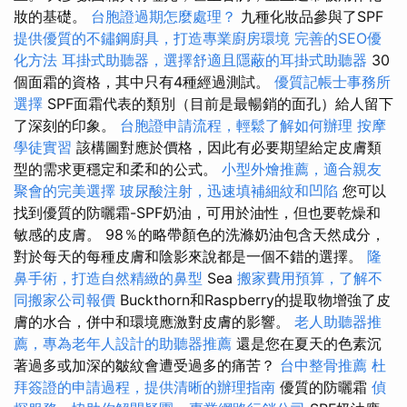
妝的基礎。
台胞證過期怎麼處理？
九種化妝品參與了SPF
提供優質的不鏽鋼廚具，打造專業廚房環境
完善的SEO優
化方法
耳掛式助聽器，選擇舒適且隱蔽的耳掛式助聽器
30
個面霜的資格，其中只有4種經過測試。
優質記帳士事務所
選擇
SPF面霜代表的類別（目前是最暢銷的面孔）給人留下
了深刻的印象。
台胞證申請流程，輕鬆了解如何辦理
按摩
學徒實習
該構圖對應於價格，因此有必要期望給定皮膚類
型的需求更穩定和柔和的公式。
小型外燴推薦，適合親友
聚會的完美選擇
玻尿酸注射，迅速填補細紋和凹陷
您可以
找到優質的防曬霜-SPF奶油，可用於油性，但也要乾燥和
敏感的皮膚。 98％的略帶顏色的洗滌奶油包含天然成分，
對於每天的每種皮膚和陰影來說都是一個不錯的選擇。
隆
鼻手術，打造自然精緻的鼻型
Sea
搬家費用預算，了解不
同搬家公司報價
Buckthorn和Raspberry的提取物增強了皮
膚的水合，併中和環境應激對皮膚的影響。
老人助聽器推
薦，專為老年人設計的助聽器推薦
還是您在夏天的色素沉
著過多或加深的皺紋會遭受過多的痛苦？
台中整骨推薦
杜
拜簽證的申請過程，提供清晰的辦理指南
優質的防曬霜
偵