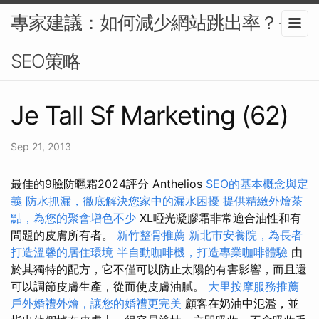
專家建議：如何減少網站跳出率？-
SEO策略
Je Tall Sf Marketing (62)
Sep 21, 2013
最佳的9臉防曬霜2024評分 Anthelios
SEO的基本概念與定
義
防水抓漏，徹底解決您家中的漏水困擾
提供精緻外燴茶
點，為您的聚會增色不少
XL啞光凝膠霜非常適合油性和有
問題的皮膚所有者。
新竹整骨推薦
新北市安養院，為長者
打造溫馨的居住環境
半自動咖啡機，打造專業咖啡體驗
由
於其獨特的配方，它不僅可以防止太陽的有害影響，而且還
可以調節皮膚生產，從而使皮膚油膩。
大里按摩服務推薦
戶外婚禮外燴，讓您的婚禮更完美
顧客在奶油中氾濫，並