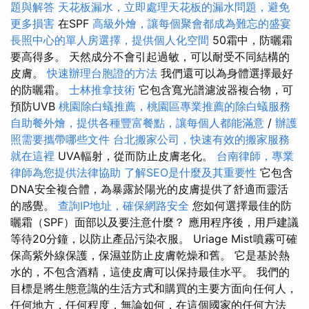
題與解答
天花板漏水，立即處理天花板的漏水問題，避免
更多損害
在SPF
高級外燴，讓每個聚會都成為難忘的盛宴
長照中心的單人房選擇，提供個人化空間
50霜中，防曬霜
要高得多。 天然成分不會引起過敏，可以耐受不同結構的
皮膚。
快速辦理台胞證的方法
我們還可以為身體選擇最好
的防曬霜。
士林推拿技術
它包含寬光譜濾波器複合物，可
預防UVB
桃園除白蟻推薦，桃園區專業推薦的除白蟻服務
自助餐外燴，提供各種豐富餐點，讓每個人都能滿意
/
辦護
照需要攜帶哪些文件
台北搬家公司，快速有效的搬家服務
就在這裡
UVA輻射，從而防止皮膚老化。
台南律師，專業
律師為您提供法律協助
了解SEO是什麼及其重要性
它包含
DNA安全複合體，為暴露於陽光的皮膚提供了舒適而靈活
的感覺。
查詢IP地址，確保網路安全
您如何選擇最佳的防
曬霜（SPF）面部以及要注意什麼？ 應用程序後，用戶建議
等待20分鐘，以防止產品污染衣服。 Uriage Mist噴霧可確
保高紫外線保護，保濕並防止皮膚乾燥和舊。 它是基於熱
水的，不包含酒精，這使皮膚可以保持最佳水平。 我們的
目標是將生態意識的生活方式和購買的主要方面向任何人，
任何地方，任何程度，無論如何，在這個國家的任何方法