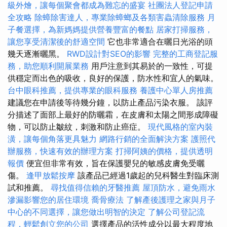
級外燴，讓每個聚會都成為難忘的盛宴
社團法人登記申請
全攻略
除蟑除害達人，專業除蟑螂及各類害蟲清除服務
月
子餐選擇，為新媽媽提供營養豐富的餐點
居家打掃服務，
讓您享受清潔後的舒適空間
它也非常適合在曬日光浴的頭
幾天逐漸曬黑。
RWD設計對SEO的影響
完整的工商登記服
務，助您順利開展業務
用戶注意到其易於的一致性，可提
供穩定而出色的吸收，良好的保護，防水性和宜人的氣味。
台中眼科推薦，提供專業的眼科服務
養護中心單人房推薦
建議您在申請後等待幾分鐘，以防止產品污染衣服。 該評
分描述了面部上最好的防曬霜，在皮膚和太陽之間形成障礙
物，可以防止皺紋，刺激和防止癌症。
現代風格的室內裝
潢，讓每個角落更具魅力
網路行銷的全面解決方案
護照代
辦服務，快速有效的辦理方案
打掃阿姨的價格，提供透明
報價
便宜但非常有效，旨在保護嬰兒的敏感皮膚免受曬
傷。
逢甲放鬆按摩
該產品已經過1歲起的兒科醫生對臨床測
試和推薦。
尋找值得信賴的牙醫推薦
屋頂防水，避免雨水
滲漏影響您的居住環境
喬骨療法
了解產後護理之家與月子
中心的不同選擇，讓您做出明智的決定
了解公司登記流
程，輕鬆創立您的公司
選擇產品的活性成分以最大程度地