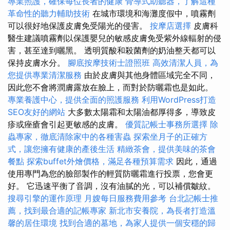
專業照護，確保每位長者的健康
骨導式助聽器，了解這種
革命性的聽力輔助技術
在城市環境和海灘度假中，噴霧劑
可以很好地保護皮膚免受陽光的侵害。
按摩店選擇
皮膚科
醫生建議噴霧劑以保護嬰兒的敏感皮膚免受紫外線輻射的侵
害，甚至達到曬黑。 透明質酸和殺菌劑的奶油整天都可以
保持皮膚水分。
腳底按摩技術士證照班
高效清潔人員，為
您提供專業清潔服務
由於皮膚與其他身體區域完全不同，
因此您不會將潤膚露放在臉上，而對於防曬霜也是如此。
專業養護中心，提供全面的照護服務
利用WordPress打造
SEO友好的網站
大多數太陽霜和太陽油都厚得多，導致皮
疹或痤瘡會引起更敏感的皮膚。
優質記帳士事務所選擇
除
蟲專家，徹底清除家中的各種害蟲
探索坐月子的正確方
式，讓您擁有健康的產後生活
精緻茶會，提供美味的茶會
餐點
探索buffet外燴價格，滿足各種預算需求
因此，通過
使用專門為您的臉部製作的輕質防曬霜進行投票，您會更
好。 它迅速平衡了音調，沒有油膩的光，可以補償皺紋。
搜尋引擎的運作原理
月嫂每日服務費用參考
台北記帳士推
薦，找到最合適的記帳專家
新北市安養院，為長者打造溫
馨的居住環境
找到合適的墓地，為家人提供一個安穩的歸