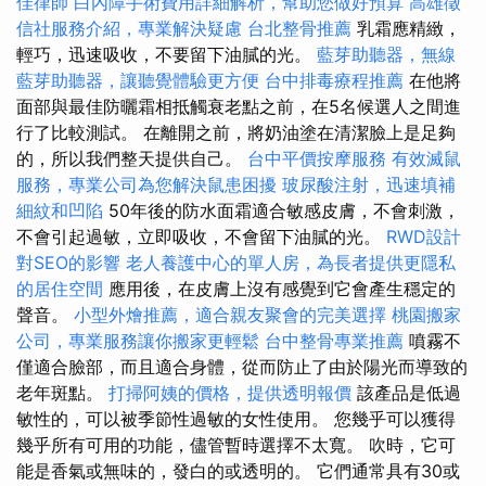
佳律師
白內障手術費用詳細解析，幫助您做好預算
高雄徵
信社服務介紹，專業解決疑慮
台北整骨推薦
乳霜應精緻，
輕巧，迅速吸收，不要留下油膩的光。
藍芽助聽器，無線
藍芽助聽器，讓聽覺體驗更方便
台中排毒療程推薦
在他將
面部與最佳防曬霜相抵觸衰老點之前，在5名候選人之間進
行了比較測試。 在離開之前，將奶油塗在清潔臉上是足夠
的，所以我們整天提供自己。
台中平價按摩服務
有效滅鼠
服務，專業公司為您解決鼠患困擾
玻尿酸注射，迅速填補
細紋和凹陷
50年後的防水面霜適合敏感皮膚，不會刺激，
不會引起過敏，立即吸收，不會留下油膩的光。
RWD設計
對SEO的影響
老人養護中心的單人房，為長者提供更隱私
的居住空間
應用後，在皮膚上沒有感覺到它會產生穩定的
聲音。
小型外燴推薦，適合親友聚會的完美選擇
桃園搬家
公司，專業服務讓你搬家更輕鬆
台中整骨專業推薦
噴霧不
僅適合臉部，而且適合身體，從而防止了由於陽光而導致的
老年斑點。
打掃阿姨的價格，提供透明報價
該產品是低過
敏性的，可以被季節性過敏的女性使用。 您幾乎可以獲得
幾乎所有可用的功能，儘管暫時選擇不太寬。 吹時，它可
能是香氣或無味的，發白的或透明的。 它們通常具有30或