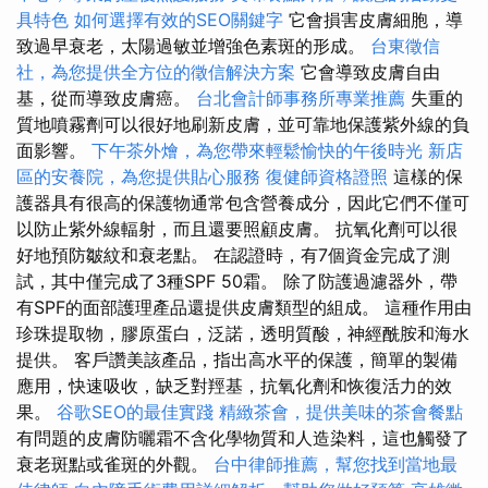
具特色
如何選擇有效的SEO關鍵字
它會損害皮膚細胞，導
致過早衰老，太陽過敏並增強色素斑的形成。
台東徵信
社，為您提供全方位的徵信解決方案
它會導致皮膚自由
基，從而導致皮膚癌。
台北會計師事務所專業推薦
失重的
質地噴霧劑可以很好地刷新皮膚，並可靠地保護紫外線的負
面影響。
下午茶外燴，為您帶來輕鬆愉快的午後時光
新店
區的安養院，為您提供貼心服務
復健師資格證照
這樣的保
護器具有很高的保護物通常包含營養成分，因此它們不僅可
以防止紫外線輻射，而且還要照顧皮膚。 抗氧化劑可以很
好地預防皺紋和衰老點。 在認證時，有7個資金完成了測
試，其中僅完成了3種SPF 50霜。 除了防護過濾器外，帶
有SPF的面部護理產品還提供皮膚類型的組成。 這種作用由
珍珠提取物，膠原蛋白，泛諾，透明質酸，神經酰胺和海水
提供。 客戶讚美該產品，指出高水平的保護，簡單的製備
應用，快速吸收，缺乏對羥基，抗氧化劑和恢復活力的效
果。
谷歌SEO的最佳實踐
精緻茶會，提供美味的茶會餐點
有問題的皮膚防曬霜不含化學物質和人造染料，這也觸發了
衰老斑點或雀斑的外觀。
台中律師推薦，幫您找到當地最