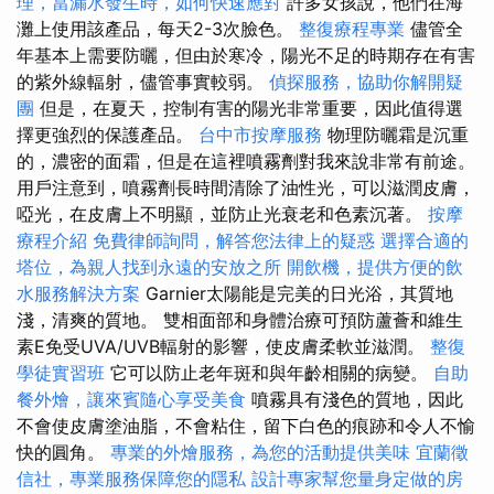
理，當漏水發生時，如何快速應對
許多女孩說，他們在海
灘上使用該產品，每天2-3次臉色。
整復療程專業
儘管全
年基本上需要防曬，但由於寒冷，陽光不足的時期存在有害
的紫外線輻射，儘管事實較弱。
偵探服務，協助你解開疑
團
但是，在夏天，控制有害的陽光非常重要，因此值得選
擇更強烈的保護產品。
台中市按摩服務
物理防曬霜是沉重
的，濃密的面霜，但是在這裡噴霧劑對我來說非常有前途。
用戶注意到，噴霧劑長時間清除了油性光，可以滋潤皮膚，
啞光，在皮膚上不明顯，並防止光衰老和色素沉著。
按摩
療程介紹
免費律師詢問，解答您法律上的疑惑
選擇合適的
塔位，為親人找到永遠的安放之所
開飲機，提供方便的飲
水服務解決方案
Garnier太陽能是完美的日光浴，其質地
淺，清爽的質地。 雙相面部和身體治療可預防蘆薈和維生
素E免受UVA/UVB輻射的影響，使皮膚柔軟並滋潤。
整復
學徒實習班
它可以防止老年斑和與年齡相關的病變。
自助
餐外燴，讓來賓隨心享受美食
噴霧具有淺色的質地，因此
不會使皮膚塗油脂，不會粘住，留下白色的痕跡和令人不愉
快的圓角。
專業的外燴服務，為您的活動提供美味
宜蘭徵
信社，專業服務保障您的隱私
設計專家幫您量身定做的房