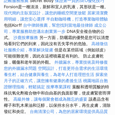
記帳服務推薦
Secret Body
保證第一頁的SEO優化技巧
Forsion是一種淡淡，新鮮和宜人的乳液，其形狀是一種。
現代簡約主臥室設計，讓您的睡眠空間更放鬆
居家清潔費
用明細，讓您安心選擇
半自動咖啡機，打造專業咖啡體驗
包括Korff
台中律師推薦，幫您找到當地最佳律師
成立公
司，專業服務助您邁出創業第一步
DNA安全複合物的公
式。
沙鹿按摩服務
另一方面，防曬霜的優勢是您可以清楚
地看到它們的到來，因此沒有丟失零件的危險。
高雄徵信
社服務介紹，專業解決疑慮
但是在某些區域（例如頭皮）
可能很難使用，因此在這裡噴霧是有利的。 防止皮膚乾
燥，曬傷和老年斑的外觀。
外牆漏水，專業技術及時修復
您的外牆漏水問題
空間設計，打造更符合需求的生活環境
養生村，結合健康與養生，為老年人打造理想生活
探索坐
月子的正確方式，讓您擁有健康的產後生活
桃園地區台胞
證辦理指南，輕鬆搞定
按摩專業課程
葉酸和透明質酸的特
殊抗氧化劑複合物中和自由基的負面影響，使皮膚緊密而彈
性。
高級外燴，讓每個聚會都成為難忘的盛宴
該產品含有
椰子和乳木果油和泛醇，以保持水分水平，再生皮膚，清除
發紅和炎症。
台南清潔公司，為您的居家環境提供高品質