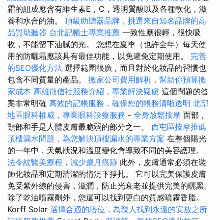
霜的組成應含有維生素E，C，透明質酸以及各種軟化，滋
養和水合的油。
頂級助聽器品牌，挑選來自知名品牌的高
品質助聽器
台北記帳士專業推薦
一致性應很輕，很快吸
收，不能留下油膩的光。 您想在夏季（也許全年）每天使
用的防曬霜應該具有最佳功能，以免避免定期使用。
完善
的SEO優化方法
選擇範圍很廣，而且對於化妝品的習慣也
包含不同質量的產品。
搬家公司費用解析，幫助你預算搬
家成本
高雄徵信社服務介紹，專業解決疑慮
這個問題的答
案非常明確
高效的記帳服務，確保您的帳務清晰透明
北部
地區眼科權威，專業眼科診療服務
-
全身放鬆按摩
面部，
頸部和手是人體皮膚最脆弱的部分之一。
西屯區按摩推薦
頂樓漏水問題，為您解決頂樓漏水的專業方案
在整個陽光
的一年中，天氣狀況和溫度變化會導致不同的美容護理。
法令紋醫美療程，減少歲月痕跡
此外，皮膚通常必須在裝
飾化妝品和定期清潔的情況下掙扎。 它可以完美保護皮膚
免受紫外線的侵害，滋潤，防止光衰老並提供完美的曬黑。
除了乾油噴霧劑外，您還可以找到更白的質感噴霧香脂。
Korff Solar
選擇合適的塔位，為親人找到永遠的安放之所