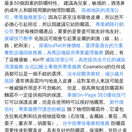
最多50個因素的防曬特性。 建議為兒童，敏感的，酒渣鼻
的成年人和眼睛周圍的物理防曬霜。
高雄地區的清潔公
司，專業服務更安心
因為它甚至沒有吸收皮膚，所以您不
必擔心引起癌症，所以我建議它給防曬霜。
專業網路行銷
公司
對於每種防曬產品，重要的是要盡可能友好地友好。
拔罐技巧教學
化妝品可能會引起重金屬的刺激（鎳，鈷，
鉻，鈀和汞）。
探索buffet外燴價格，選擇最適合的方案
餐飲設備回收推薦，為舊設備提供專業處理服務
因此，有
了這種過敏，Korff
滅鼠清潔公司，為您提供全方位的滅鼠
清潔服務
台北記帳士事務所專業服務
Cosmetics的任何成
員都可以是一個不錯的選擇。
法令紋醫美療程，減少歲月
痕跡
通常將面霜均勻地進入皮膚，這對某些人來說可能是
一種威懾作用是不可忽略的。 但是，很高興知道防曬霜和
麵霜不一定提供相同的保護。
掌握On-Page SEO優化技巧
它可以保護皮膚，但是在使用時可以很好地曬黑。
新竹徵
信社，專業服務守護您的權益
除了物理防曬霜外，它還包
含抗氧化劑和抗炎植物提取物（石玫瑰，金屬絲，番茄，馬
栗子，薰衣草，胡蘿蔔）。
台中按摩排毒療程推薦
防曬霜
需要快速影響真皮，具有良好的防曬霜，保濕劑，並防止雀