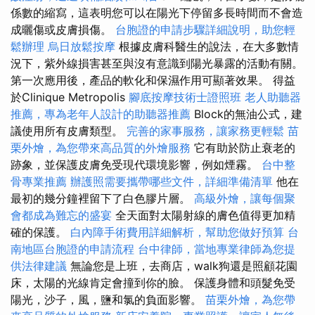
係數的縮寫，這表明您可以在陽光下停留多長時間而不會造
成曬傷或皮膚損傷。
台胞證的申請步驟詳細說明，助您輕
鬆辦理
烏日放鬆按摩
根據皮膚科醫生的說法，在大多數情
況下，紫外線損害甚至與沒有意識到陽光暴露的活動有關。
第一次應用後，產品的軟化和保濕作用可顯著效果。 得益
於Clinique Metropolis
腳底按摩技術士證照班
老人助聽器
推薦，專為老年人設計的助聽器推薦
Block的無油公式，建
議使用所有皮膚類型。
完善的家事服務，讓家務更輕鬆
苗
栗外燴，為您帶來高品質的外燴服務
它有助於防止衰老的
跡象，並保護皮膚免受現代環境影響，例如煙霧。
台中整
骨專業推薦
辦護照需要攜帶哪些文件，詳細準備清單
他在
最初的幾分鐘裡留下了白色膠片層。
高級外燴，讓每個聚
會都成為難忘的盛宴
全天面對太陽射線的膚色值得更加精
確的保護。
白內障手術費用詳細解析，幫助您做好預算
台
南地區台胞證的申請流程
台中律師，當地專業律師為您提
供法律建議
無論您是上班，去商店，walk狗還是照顧花園
床，太陽的光線肯定會撞到你的臉。 保護身體和頭髮免受
陽光，沙子，風，鹽和氯的負面影響。
苗栗外燴，為您帶