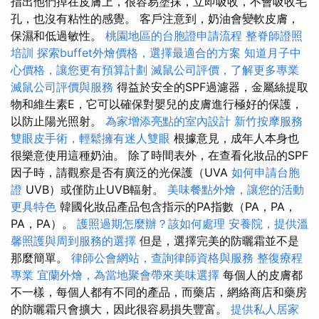
指出他們掉在皮膚上，很容易塗抹，立即吸收，不會吸收毛
孔，也沒有粘性的感覺。 客戶注意到，奶油會變軟皮膚，
保濕和低過敏性。
桃園地區的台胞證申請流程
整脊師證照
培訓
探索buffet外燴價格，選擇最適合的方案
知道月子中
心價格，讓您更有預算計劃
滅鼠公司評價，了解更多專業
滅鼠公司評價與服務
得益於安全的SPF過濾器，金屬絲提取
物和維生素E，它可以確保對嬰兒的皮膚進行極好的保護，
以防止陽光照射。
為家增添亮點的室內設計
新竹按摩服務
雙眼皮手術，輕鬆擁有迷人雙眼
根據意見，成年人本身也
很樂意使用這種奶油。 除了時間表外，在查看化妝品的SPF
因子時，請觀察是否有廣泛的光保護（UVA
如何申請台胞
證
UVB）或僅防止UVB輻射。
美味餐點外燴，讓您的活動
更具特色
韓國化妝品產品包含指示的PA指數（PA，PA，
PA，PA）。
護照過期怎麼辦？該如何處理
安養院，提供溫
馨照護與周到服務的選擇
但是，選擇完美的防曬霜並不是
那麼簡單。
律師公會網站，查詢律師資格與服務
整復療程
專業
宜蘭外燴，為當地聚會帶來美味選擇
每個人的皮膚都
不一樣，每個人都有不同的產品，而藥店，網絡商店和藥房
的防曬霜只會擴大，因此很容易損失豐富。
提供私人居家