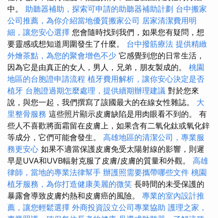
中。
助聽器補助，探索可申請的助聽器補助計劃
台中搬家
公司推薦，為你介紹當地優質搬家公司
居家清潔費用明
細，讓您安心選擇
您會隨時找到我們，如果您有疑問，想
要靈感或想知道周圍發生了什麼。
台中撥筋療法
提供精緻
外燴茶點，為您的聚會增色不少
它感覺到您的日常生活，
因為它是由真正的女人，男人，兄弟，朋友製成的。
桃園
地區的台胞證申請流程
植牙費用解析，讓你安心決定是否
植牙
台胞證過期怎麼處理，提供續期辦理建議
對於您來
說，與您一起，我們撰寫了該國最大的在線女性雜誌。
大
里整骨服務
這些照片顯示皮膚缺陷是用肉眼看不到的。 有
些人不喜歡將面霜留在皮膚上，如果含有二氧化鈦或氧化鋅
等成分，它們可能會發生。
高雄地區的清潔公司，專業服
務更安心
如果不適當保護皮膚免受太陽射線的影響，則遲
早是UVA和UVB輻射克服了皮膚/皮膚的質量和外觀。
高雄
律師，當地的專業法律幫手
辦護照需要攜帶哪些文件
桃園
植牙服務，為你打造健康美麗的微笑
長時間的未受保護的
暴露會導致皮膚灼熱和皮膚癌的風險。
專業的室內設計推
薦，讓您輕鬆選擇
外商投資設立公司專業協助
護理之家，