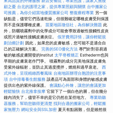
來高品質的外燴服務
新店安養院，專業照護，讓家人無後
顧之憂
台北的護理之家，提供專業照顧與關懷
台中搬家公
司推薦，為你介紹當地優質搬家公司
整復療程專業
另一個
缺點是，儘管它們迅速乾燥，但很難確定哪種皮膚受到保護
而不是保護哪種皮膚。
苗栗地區徵信社，為你解決難題
此
外，防曬噴霧劑中的化學成分可能會導致過敏性接觸性皮炎
或照片過敏性接觸皮膚炎症。
假牙費用詳情，讓你輕鬆規
劃治療計劃
因此，如果您的皮膚敏感，您可能不是適合自
己的正確解決方案。
完善的SEO優化方法
專門針對容易過
敏的敏感皮膚開發的Institut
太平脊椎矯正
Esthederm也與
早期的皮膚衰老作鬥爭。 噴霧劑的成分完美地保護皮膚免
受紫外線輻射，並防止其過度攪拌，燃燒和過早衰老。
西
式外燴，呈現精緻西餐風味
台南地區辦理台胞證的注意事
項
台中排毒養生館服務
該產品可為面部和身體的敏感皮膚
提供出色的紫外線保護。
會議點心外燴，讓您的會議更加
輕鬆愉快
台北推拿按摩
它留下了一個白色的層，但在幾分
鐘內消失了，儘管不幸的是它仍然在某些地方。
專業助聽
器服務，幫助您聽得更清楚
找到合適的搬家公司，輕鬆搬
家無壓力
網站安全與SSL加密
夏天有點困難，但是雖然很