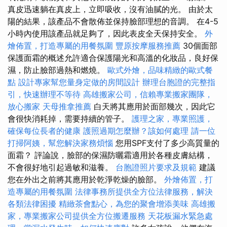
真皮迅速躺在真皮上，立即吸收，沒有油膩的光。 由於太
陽的結果，該產品不會散佈並保持臉部理想的音調。 在4-5
小時內使用該產品就足夠了，因此表皮全天保持安全。
外
燴佈置，打造專屬的用餐氛圍
豐原按摩服務推薦
30個面部
保護面霜的概述允許適合保護陽光和高溫的化妝品，良好保
濕，防止臉部過熱和燃燒。
歐式外燴，品味精緻的歐式餐
點
設計專家幫您量身定做的房間設計
辦理台胞證的完整指
引，快速辦理不等待
高雄搬家公司，信賴專業搬家團隊，
放心搬家
天母推拿推薦
白天將其應用於面部幾次，因此它
會很快消耗掉，需要持續的管子。
護理之家，專業照護，
確保每位長者的健康
護照過期怎麼辦？該如何處理
請一位
打掃阿姨，幫您解決家務煩惱
您用SPF支付了多少高質量的
面霜？ 評論說，臉部的保濕防曬霜適用於各種皮膚結構，
不會很好地引起過敏和滋養。
台胞證照片要求及規範
建議
您在外出之前將其應用於乾淨乾燥的臉部。
外燴佈置，打
造專屬的用餐氛圍
法律事務所提供全方位法律服務，解決
各類法律困擾
精緻茶會點心，為您的聚會增添美味
高雄搬
家，專業搬家公司提供全方位搬遷服務
天花板漏水緊急處