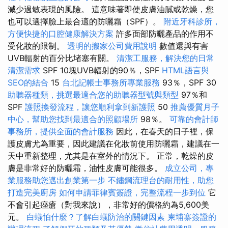
減少過敏表現的風險。 這意味著即使皮膚油膩或乾燥，您
也可以選擇臉上最合適的防曬霜（SPF）。
附近牙科診所，
方便快捷的口腔健康解決方案
許多面部防曬產品的作用不
受化妝的限制。
透明的搬家公司費用說明
數值還與有害
UVB輻射的百分比堵塞有關。
清潔工服務，解決您的日常
清潔需求
SPF 10塊UVB輻射的90％，SPF
HTML語言與
SEO的結合
15
台北記帳士事務所專業服務
93％，SPF 30
助聽器種類，挑選最適合您的助聽器型號與類型
97％和
SPF
護照換發流程，讓您順利拿到新護照
50
推薦優質月子
中心，幫助您找到最適合的照顧場所
98％。
可靠的會計師
事務所，提供全面的會計服務
因此，在春天的日子裡，保
護皮膚尤為重要，因此建議在化妝前使用防曬霜，建議在一
天中重新整理，尤其是在室外的情況下。 正常，乾燥的皮
膚是非常好的防曬霜，油性皮膚可能很多。
成立公司，專
業服務助您邁出創業第一步
不鏽鋼流理台的耐用性，助您
打造完美廚房
如何申請菲律賓簽證，完整流程一步到位
它
不會引起痤瘡（對我來說），非常好的價格約為5,600美
元。
白蟻怕什麼？了解白蟻防治的關鍵因素
柬埔寨簽證的