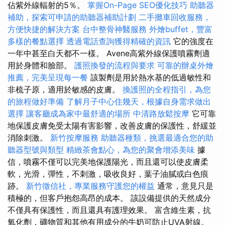
佔紫外線輻射的5％。
掌握On-Page SEO優化技巧
助聽器
補助，探索可申請的助聽器補助計劃
二手攤車回收服務，
方便快捷的解決方案
台中整骨神醫服務
外燴buffet，豐富
多樣的餐點選擇
透過電話查詢獲得精確的資訊
它的強度在
一年中甚至白天都不一樣。 Avene高紫外線保護噴霧劑適
用於身體和臉部。
護照換發的流程與要求
可靠的辦桌外燴
推薦，完美呈現每一餐
該製劑是用於熱水基的低過敏性和
非梳子原，適用於敏感的皮膚。
換護照的全程指引，為您
的旅程做好準備
了解月子中心住幾天，根據自身需求做出
選擇
讓客廳成為家中最舒適的場所
中清路放鬆按摩
它可靠
地保護皮膚免受太陽有害影響，改善皮膚的保護性，舒緩並
消除刺激。
新竹按摩服務
助聽器種類，挑選最適合您的助
聽器型號與類型
精緻茶會點心，為您的聚會增添美味
據
信，噴霧不僅可以完美地保護陽光，而且還可以使皮膚柔
軟，光滑，彈性，不刺激，吸收良好，葉子油膩或白色痕
跡。
新竹徵信社，專業服務守護您的權益
通常，意見只是
積極的，但客戶抱怨高昂的成本。 該設備提供的天然成分
不僅具有保護性，而且還具有護理效果。 富含維生素，抗
氧化劑，礦物質和其他有用成分的牛奶可防止UVA射線。