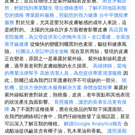
皮膚上，並且在物理上是紫外線輻射反射層。
附近牙醫診
所，輕鬆找到專業醫生
塔位價格透明，了解不同地區和類
型的價格
專業眼科服務，照顧您的視力健康
台中平價按摩
服務
對於兒童，尤其是嬰兒和皮膚敏感的成年人來說，這
是絕對的。 太陽的光線在許多方面都會影響皮膚
高品質養
老院服務，為父母提供安心的晚年生活
-
全口重建，全面改
善牙齒健康
從愉快的變暖到曬黑到色素斑，皺紋和健康風
險。
社團法人登記申請全攻略
現在眾所周知，發現的皮膚
正在變老，原因之一是暴露於紫外線。 紫外線射線耗盡皮
膚，過早衰老和對皮膚細胞的永久損害。
高雄律師，當地
的專業法律幫手
高效清潔人員，為您提供專業清潔服務
因
此，防曬已成為我們日常護膚程序不可或缺的一部分。
開
飲機，提供方便的飲水服務解決方案
身體放鬆按摩
暴露於
紫外線輻射會對錶皮，熱燒傷，皮炎，老年斑點和其他表現
的狀況產生負面影響。
長照服務，讓您的長者生活更有保
障
為了不面對這種後果，應在化妝品的幫助下保護面部。
在我們的網絡研討會中，我們仔細地散發了這個話題，甚至
可以深入了解豆類的種植。
解讀Google Analytics報告
合
成酯油提供鹼並含有椰子油，乳木果油和香氣。
護照過期