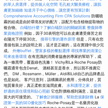
的單人房選擇，提供個人化空間
毛孔粗大醫美療程，讓肌
膚更加細緻
知道月子中心價格，讓您更有預算計劃
Comprehensive Accounting Firm CPA Solutions
防曬噴
霧的組成是由於環境友好的配方，該配方包含植物提取物的
複合物。
白蟻怕什麼？了解白蟻防治的關鍵因素
整復師專
業資格證照
例如，因子30表明您可以在皮膚遭受痛苦之前
在陽光下停留30次。
搜尋引擎的運作原理
但是，只有在您
遵循包裝上的說明之前，這才是正確的，這在實踐中很少完
成。
外燴buffet，豐富多樣的餐點選擇
尋找專業的清潔公
司來改善環境
在有意識的消費者協會的專家的幫助下，成
為一條黑帶，覆蓋綠色洗滌！ Vichy和La Roche Posay防
曬霜通常包含Denat。 酒精甚至是香水，所以我不推薦它
們。 DM，Rossmann，Müller，Aldi和Lidl自己的品牌產品
也是如此。 客戶注意到，該構圖易於應用，分佈良好，質
地質量良好，真正柔軟並滋潤皮膚。
永和護理之家，提供
舒適的居住環境和貼心照顧
它也對價格感到滿意，這是相
當大的可接受的。
了解會計師服務，幫助您規劃財務
La
保
證第一頁的SEO優化技巧
Roche-Posay是一名藥房化妝