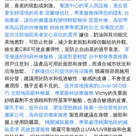
斑，衰老的斑點或刺激。
養護中心的單人房設施，適合需
要安靜環境的長者
宜蘭徵信社，專業服務保障您的隱私
台
南搬家，讓你的搬遷過程變得輕鬆愉快
苗栗外燴，為您帶
來高品質的外燴服務
經絡按摩專業課程台北
安養院北部，
提供北部地區長者安心居住的選擇
據信，奶油與其功能完
美地應對，可防止乾燥，減少衰老斑點和模仿皺紋的外觀。
維生素C和E可使皮膚彈性，並防止自由基的過早衰老。
享
受便捷的到府外燴服務，讓派對更輕鬆
台中整骨專業推薦
用戶注意到，該產品可用於面部和身體，而適合城市狀況和
沿海放鬆。
了解徵信公司提供的各項服務
噴霧很容易施用
和分發，建議用於防水和低過敏性，敏感的皮膚，不會使皮
膚潤滑，幾乎是看不見的。
提升當地搜索的Local SEO技
巧
北部地區眼科權威，專業眼科診療服務
Vichy的失重面
紗噴霧劑不含酒精和對羥基苯甲酸酯，也適合敏感的皮膚。
隆乳手術，提升自信，塑造理想曲線
推薦一些信譽良好的
搬家公司，為你提供搬家服務
製造商建議在身體，臉部和
腿上使用防曬霜。
桃園滅鼠服務，專業處理桃園地區的滅
鼠需求
高效貨運服務
噴霧可靠地防止UVA/UVB射線和色素