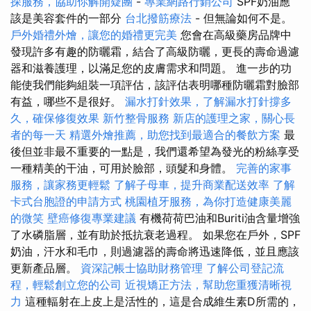
探服務，協助你解開疑團
-
專業網路行銷公司
SPF奶油應
該是美容套件的一部分
台北撥筋療法
- 但無論如何不是。
戶外婚禮外燴，讓您的婚禮更完美
您會在高級藥房品牌中
發現許多有趣的防曬霜，結合了高級防曬，更長的壽命過濾
器和滋養護理，以滿足您的皮膚需求和問題。 進一步的功
能使我們能夠組裝一項評估，該評估表明哪種防曬霜對臉部
有益，哪些不是很好。
漏水打針效果，了解漏水打針撐多
久，確保修復效果
新竹整骨服務
新店的護理之家，關心長
者的每一天
精選外燴推薦，助您找到最適合的餐飲方案
最
後但並非最不重要的一點是，我們還希望為發光的粉絲享受
一種精美的干油，可用於臉部，頭髮和身體。
完善的家事
服務，讓家務更輕鬆
了解子母車，提升商業配送效率
了解
卡式台胞證的申請方式
桃園植牙服務，為你打造健康美麗
的微笑
壁癌修復專業建議
有機荷荷巴油和Buriti油含量增強
了水磷脂層，並有助於抵抗衰老過程。 如果您在戶外，SPF
奶油，汗水和毛巾，則過濾器的壽命將迅速降低，並且應該
更新產品層。
資深記帳士協助財務管理
了解公司登記流
程，輕鬆創立您的公司
近視矯正方法，幫助您重獲清晰視
力
這種輻射在上皮上是活性的，這是合成維生素D所需的，