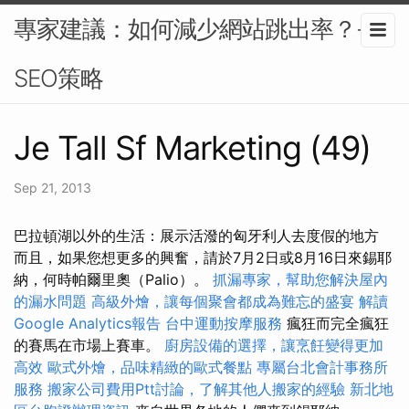
專家建議：如何減少網站跳出率？-
SEO策略
Je Tall Sf Marketing (49)
Sep 21, 2013
巴拉頓湖以外的生活：展示活潑的匈牙利人去度假的地方
而且，如果您想更多的興奮，請於7月2日或8月16日來錫耶
納，何時帕爾里奧（Palio）。
抓漏專家，幫助您解決屋內
的漏水問題
高級外燴，讓每個聚會都成為難忘的盛宴
解讀
Google Analytics報告
台中運動按摩服務
瘋狂而完全瘋狂
的賽馬在市場上賽車。
廚房設備的選擇，讓烹飪變得更加
高效
歐式外燴，品味精緻的歐式餐點
專屬台北會計事務所
服務
搬家公司費用Ptt討論，了解其他人搬家的經驗
新北地