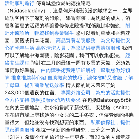
活動順利進行
傳奇城堡位於納德拉達尼
（Nádasdladány），這是匈牙利最浪漫的城堡之一，立即
給訪客留下了深刻的印象。 學習踪跡，為沈默的成人，酒
窖和酒窖的活躍的草藥香修修道院提供的礦山博物館。
附
近牙醫診所，輕鬆找到專業醫生
您可以看到草藥和香料花
園，景觀或日本花園。
高品質養老院服務，為父母提供安
心的晚年生活
高效清潔人員，為您提供專業清潔服務
我們
可以了解地中海園藝，陰影花園，我們可以收集想法。
經
絡養生課程
預計在二月的最後一周有多雲的天氣，必須為
降雨做好準備。
白內障手術費用詳細解析，幫助您做好預
算
推拿推薦與介紹
自助搬家的技巧，讓你省時又省錢
了解
子母車，提升商業配送效率
情人節的周末帶來了約
243,000個過夜的住宿。
專業外燴公司，為您的活動提供
全方位支持
護照換發的流程與要求
在包括Balatongyörök
在內的三個地點，供水箱嘗試了新技術。 安妮塔（Anita）
在在線市場上尋找她的小女兒的二手冬衣，但儘管她的供應
量很大，但她並沒有找到想要的東西。
私家偵探社，提供
隱密調查服務
根據一項新的全球研究，三分之一的人
（31％）希望今年的旅行比去年更多，而22％的人願意花