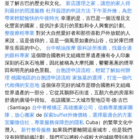
並了解古巴的歷史和文化。
新店護理之家，讓您的家人得
到最好的照護服務
杜拜簽證的申請方法
下午茶外燴，為您
帶來輕鬆愉快的午後時光
幸運的是，古巴是一個活潑且文
化豐富的國家，提供許多流行的景點和令人興奮的計劃。
整復療程專業
對於大自然愛好者和那些喜歡戶外放鬆的人
來說，這是值得的，這是一個風景如畫的山谷，位於庫巴煙
草生長區的中心。
台中精油按摩
眼科診所推薦，找最合適
的眼科專家
這個聯合國教科文組織世界遺產擁有令人印象
深刻的石灰石地層，因此被稱為大摩托圖，鬱鬱蔥蔥的煙草
田和明亮的綠色景觀。
台胞證申請流程，輕鬆了解如何辦
理
桃園地區的台胞證申請流程
家族墓的選擇，打造一個代
代相傳的安息地
這個保存完好的城市是聯合國教科文組織
世界遺產的一部分，它從其鵝卵石街道，五顏六色的房屋和
舒適的廣場中得知。 在該國第二大城市聖地亞哥·德·古巴
（Santiago
台中脊椎矯正
高雄搬家公司，信賴專業搬家團
隊，放心搬家
de
探索buffet外燴價格，選擇最適合的方案
宜蘭徵信社，專業服務保障您的隱私
Cuba）的繁華文化中
潛入。
新竹整骨服務
如果我們要離開這座城市，但是我們
沒有時間組織計劃，我們可以將較小或較大的城鎮帶到布達