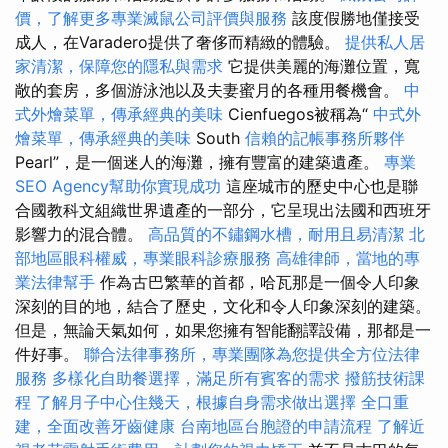
價，了解更多專業滅鼠公司評價與服務
該度假勝地僅接受
成人，在Varadero提供了奢侈而精緻的體驗。
提供私人居
家清潔，保障您的隱私與需求
它提供美麗的海灘位置，寬
敞的套房，多個游泳池以及夫妻蜜月的各種用餐機會。
中
式外燴菜單，傳承經典的美味
Cienfuegos被稱為“
中式外
燴菜單，傳承經典的美味
South
信賴的記帳事務所夥伴
Pearl”，是一個迷人的海灘，擁有豐富的建築遺產。
專業
SEO Agency幫助你實現成功
這座城市的歷史中心也是聯
合國教科文組織世界遺產的一部分，它呈現出法國和西班牙
影響力的混合體。
高品質的不鏽鋼水槽，耐用且易清潔
北
部地區眼科權威，專業眼科診療服務
高雄律師，當地的專
業法律幫手
作為古巴繁華的首都，哈瓦那是一個令人印象
深刻的目的地，結合了歷史，文化和令人印象深刻的建築。
但是，無論天氣如何，如果您擁有智能翻譯設備，那都是一
件好事。
聯合法律事務所，專業團隊為您提供全方位法律
服務
多樣化自助餐選擇，滿足所有賓客的需求
撥筋技術課
程
了解月子中心住幾天，根據自身需求做出選擇
全口重
建，全面改善牙齒健康
台南地區台胞證的申請流程
了解近