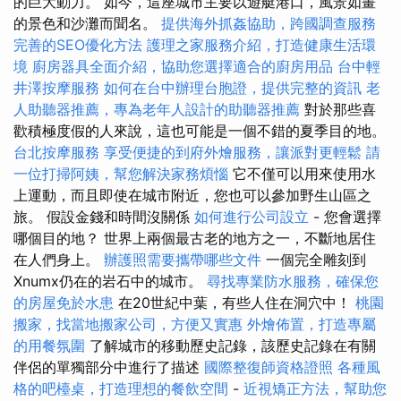
的巨大動力。 如今，這座城市主要以遊艇港口，風景如畫
的景色和沙灘而聞名。
提供海外抓姦協助，跨國調查服務
完善的SEO優化方法
護理之家服務介紹，打造健康生活環
境
廚房器具全面介紹，協助您選擇適合的廚房用品
台中輕
井澤按摩服務
如何在台中辦理台胞證，提供完整的資訊
老
人助聽器推薦，專為老年人設計的助聽器推薦
對於那些喜
歡積極度假的人來說，這也可能是一個不錯的夏季目的地。
台北按摩服務
享受便捷的到府外燴服務，讓派對更輕鬆
請
一位打掃阿姨，幫您解決家務煩惱
它不僅可以用來使用水
上運動，而且即使在城市附近，您也可以參加野生山區之
旅。 假設金錢和時間沒關係
如何進行公司設立
- 您會選擇
哪個目的地？ 世界上兩個最古老的地方之一，不斷地居住
在人們身上。
辦護照需要攜帶哪些文件
一個完全雕刻到
Xnumx仍在的岩石中的城市。
尋找專業防水服務，確保您
的房屋免於水患
在20世紀中葉，有些人住在洞穴中！
桃園
搬家，找當地搬家公司，方便又實惠
外燴佈置，打造專屬
的用餐氛圍
了解城市的移動歷史記錄，該歷史記錄在有關
伴侶的單獨部分中進行了描述
國際整復師資格證照
各種風
格的吧檯桌，打造理想的餐飲空間
-
近視矯正方法，幫助您