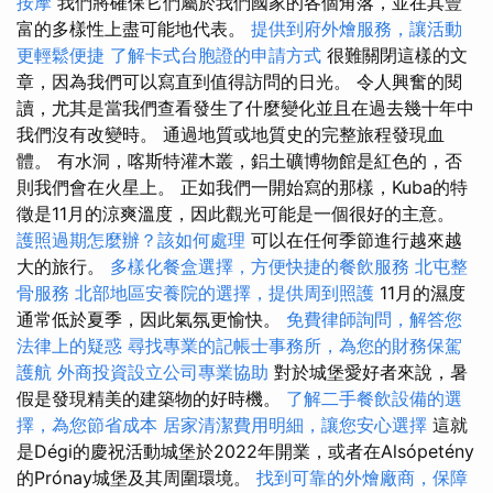
按摩
我們將確保它們屬於我們國家的各個角落，並在其豐
富的多樣性上盡可能地代表。
提供到府外燴服務，讓活動
更輕鬆便捷
了解卡式台胞證的申請方式
很難關閉這樣的文
章，因為我們可以寫直到值得訪問的日光。 令人興奮的閱
讀，尤其是當我們查看發生了什麼變化並且在過去幾十年中
我們沒有改變時。 通過地質或地質史的完整旅程發現血
體。 有水洞，喀斯特灌木叢，鋁土礦博物館是紅色的，否
則我們會在火星上。 正如我們一開始寫的那樣，Kuba的特
徵是11月的涼爽溫度，因此觀光可能是一個很好的主意。
護照過期怎麼辦？該如何處理
可以在任何季節進行越來越
大的旅行。
多樣化餐盒選擇，方便快捷的餐飲服務
北屯整
骨服務
北部地區安養院的選擇，提供周到照護
11月的濕度
通常低於夏季，因此氣氛更愉快。
免費律師詢問，解答您
法律上的疑惑
尋找專業的記帳士事務所，為您的財務保駕
護航
外商投資設立公司專業協助
對於城堡愛好者來說，暑
假是發現精美的建築物的好時機。
了解二手餐飲設備的選
擇，為您節省成本
居家清潔費用明細，讓您安心選擇
這就
是Dégi的慶祝活動城堡於2022年開業，或者在Alsópetény
的Prónay城堡及其周圍環境。
找到可靠的外燴廠商，保障