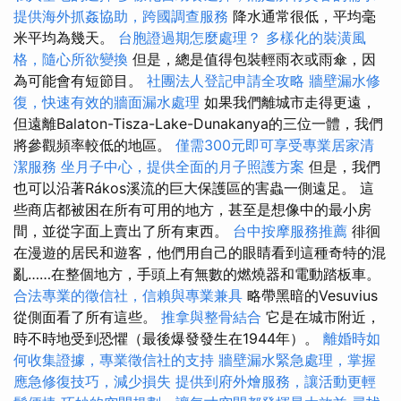
提供海外抓姦協助，跨國調查服務
降水通常很低，平均毫
米平均為幾天。
台胞證過期怎麼處理？
多樣化的裝潢風
格，隨心所欲變換
但是，總是值得包裝輕雨衣或雨傘，因
為可能會有短節目。
社團法人登記申請全攻略
牆壁漏水修
復，快速有效的牆面漏水處理
如果我們離城市走得更遠，
但遠離Balaton-Tisza-Lake-Dunakanya的三位一體，我們
將參觀頻率較低的地區。
僅需300元即可享受專業居家清
潔服務
坐月子中心，提供全面的月子照護方案
但是，我們
也可以沿著Rákos溪流的巨大保護區的害蟲一側遠足。 這
些商店都被困在所有可用的地方，甚至是想像中的最小房
間，並從字面上賣出了所有東西。
台中按摩服務推薦
徘徊
在漫遊的居民和遊客，他們用自己的眼睛看到這種奇特的混
亂……在整個地方，手頭上有無數的燃燒器和電動踏板車。
合法專業的徵信社，信賴與專業兼具
略帶黑暗的Vesuvius
從側面看了所有這些。
推拿與整骨結合
它是在城市附近，
時不時地受到恐懼（最後爆發發生在1944年）。
離婚時如
何收集證據，專業徵信社的支持
牆壁漏水緊急處理，掌握
應急修復技巧，減少損失
提供到府外燴服務，讓活動更輕