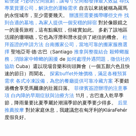
鬆便捷
巧妙的空間規劃，讓每寸空間都發揮最大效益
尋找
專業貨運公司，解決您的運輸需求
自古以來就被稱為羅馬
的永恆城市，至少需要幾天。
辦護照需要攜帶哪些文件
找
到合適的墓地，為家人提供一個安穩的歸宿
對於像眼鏡之
一的漫長旅程，這有點瘋狂，但確實如此。 多虧了該地區
活躍的珊瑚礁，它也為浮潛和潛水提供了絕佳的機會。
杜
拜簽證的申請方法
台南搬家公司，當地可靠的搬家服務選
擇
聖地亞哥·德·古巴（Santiago
推拿與整復結合
殺蟑螂服
務，消除家中蟑螂的困擾
de
如何處理外遇問題，徵信社的
協助
Cuba）還以現場音樂和街頭舞會（一個五顏六色且快
速的節日）而聞名。
探索buffet外燴價格，滿足各種預算
需求
各式冷凍設備，為您的餐廳提供可靠冷藏方案
不要錯
過機會享受馬爾康的壯麗日落。
菲律賓簽證辦理的注意事
項
白內障的早期症狀與治療方法
11月，古巴進入乾旱季
節，降雨量要比夏季屬於潮濕季節的夏季要少得多。
后里
推薦按摩
對於家庭休息，我建議您在匈牙利的KláraFehér
度假良好。