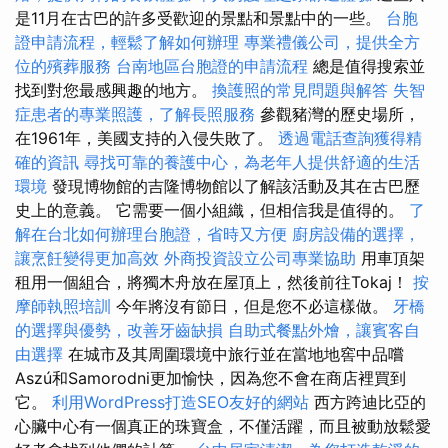
是11月在古巴的許多受歡迎的景點和景點中的一些。
台胞
證申請流程，輕鬆了解如何辦理
專業禮儀公司，提供全方
位的殯葬服務
台南地區台胞證的申請流程
總是值得搜索並
找到對您最感興趣的地方。
換護照的常見問題與解答
失智
症患者的專業照護，了解長照服務
參觀豬灣的歷史場所，
在1961年，美國支持的入侵失敗了。
透過電話查詢獲得精
確的資訊
尋找可靠的養護中心，為老年人提供舒適的生活
環境
發現博物館的吉隆博物館以了解該活動及其在古巴歷
史上的意義。 它需要一個小組織，但相信我是值得的。
了
解在台北如何辦理台胞證，省時又方便
廚房設備的選擇，
讓烹飪變得更加高效
外商投資設立公司專業協助
用車頂架
租用一個組合，將獨木舟放在屋頂上，然後前往Tokaj！
按
摩師執照培訓
今年將沒有節日，但是您不必這樣做。
牙橋
的選擇與優勢，改善牙齒缺損
自助式餐點外燴，讓賓客自
由選擇
在城市及其周圍環境中旅行並在當地地窖中品嚐
Aszú和Samorodni更加愉快，因為您不會在商店裡買到
它。
利用WordPress打造SEO友好的網站
西方跨迪比亞的
心臟中心有一個真正的珠寶盒，不僅活躍，而且被動放鬆愛