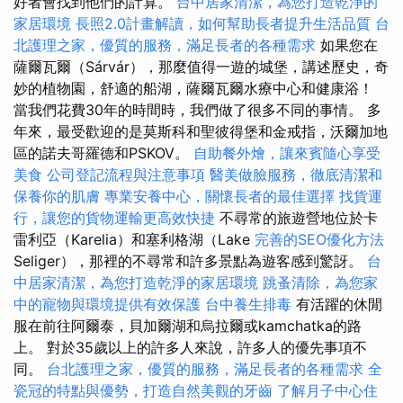
好者會找到他們的計算。
台中居家清潔，為您打造乾淨的
家居環境
長照2.0計畫解讀，如何幫助長者提升生活品質
台
北護理之家，優質的服務，滿足長者的各種需求
如果您在
薩爾瓦爾（Sárvár），那麼值得一遊的城堡，講述歷史，奇
妙的植物園，舒適的船湖，薩爾瓦爾水療中心和健康浴！
當我們花費30年的時間時，我們做了很多不同的事情。 多
年來，最受歡迎的是莫斯科和聖彼得堡和金戒指，沃爾加地
區的諾夫哥羅德和PSKOV。
自助餐外燴，讓來賓隨心享受
美食
公司登記流程與注意事項
醫美做臉服務，徹底清潔和
保養你的肌膚
專業安養中心，關懷長者的最佳選擇
找貨運
行，讓您的貨物運輸更高效快捷
不尋常的旅遊營地位於卡
雷利亞（Karelia）和塞利格湖（Lake
完善的SEO優化方法
Seliger），那裡的不尋常和許多景點為遊客感到驚訝。
台
中居家清潔，為您打造乾淨的家居環境
跳蚤清除，為您家
中的寵物與環境提供有效保護
台中養生排毒
有活躍的休閒
服在前往阿爾泰，貝加爾湖和烏拉爾或kamchatka的路
上。 對於35歲以上的許多人來說，許多人的優先事項不
同。
台北護理之家，優質的服務，滿足長者的各種需求
全
瓷冠的特點與優勢，打造自然美觀的牙齒
了解月子中心住