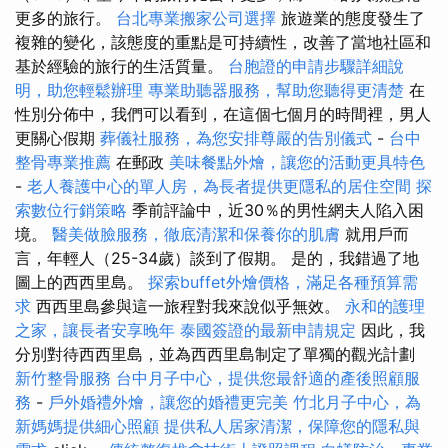
更多的旅行。
台北專業搬家公司選擇
旅遊業的態度發生了
複雜的變化，該態度的重點是可持續性，改善了當地社區和
基於經驗的旅行的生活質量。
台胞證的申請步驟詳細說
明，助您輕鬆辦理
專業助聽器服務，幫助您聽得更清楚
在
性別分佈中，我們可以看到，在這個七個月的時間裡，男人
更關心假期
葬儀社服務，為您安排尊嚴的告別儀式
-
台中
整骨專業推薦
在郵政
美味餐點外燴，讓您的活動更具特色
-
老人養護中心的單人房，為長者提供更隱私的居住空間
探
索數位行銷策略
季前評論中，近30％的男性網夫人陷入困
境。
醫美做臉服務，徹底清潔和保養你的肌膚
就用戶而
言，年輕人（25​​-34歲）談到了假期。 是的，我錯過了地
圖上的西西里島。
探索buffet外燴價格，滿足各種預算需
求
西西里島參與這一旅程對我來說似乎無效。
永和的護理
之家，讓長者安享晚年
泰國簽證的最新申請規定
因此，我
分別對待西西里島，並為西西里島制定了單獨的觀光計劃
新竹整骨服務
台中月子中心，提供您最舒適的產後照顧服
務
-
戶外婚禮外燴，讓您的婚禮更完美
竹北月子中心，為
新媽媽提供細心照顧
提供私人居家清潔，保障您的隱私與