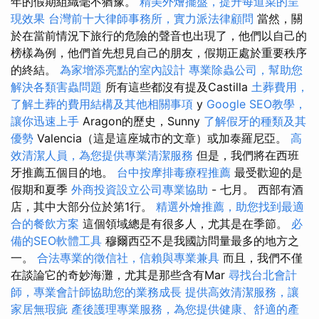
年的假期組織毫不猶豫。
精美外燴擺盤，提升每道菜的呈
現效果
台灣前十大律師事務所，實力派法律顧問
當然，關
於在當前情況下旅行的危險的聲音也出現了，他們以自己的
榜樣為例，他們首先想見自己的朋友，假期正處於重要秩序
的終結。
為家增添亮點的室內設計
專業除蟲公司，幫助您
解決各類害蟲問題
所有這些都沒有提及Castilla
土葬費用，
了解土葬的費用結構及其他相關事項
y
Google SEO教學，
讓你迅速上手
Aragon的歷史，Sunny
了解假牙的種類及其
優勢
Valencia（這是這座城市的文章）或加泰羅尼亞。
高
效清潔人員，為您提供專業清潔服務
但是，我們將在西班
牙推薦五個目的地。
台中按摩排毒療程推薦
最受歡迎的是
假期和夏季
外商投資設立公司專業協助
- 七月。 西部有酒
店，其中大部分位於第1行。
精選外燴推薦，助您找到最適
合的餐飲方案
這個領域總是有很多人，尤其是在季節。
必
備的SEO軟體工具
穆爾西亞不是我國訪問量最多的地方之
一。
合法專業的徵信社，信賴與專業兼具
而且，我們不僅
在談論它的奇妙海灘，尤其是那些含有Mar
尋找台北會計
師，專業會計師協助您的業務成長
提供高效清潔服務，讓
家居無瑕疵
產後護理專業服務，為您提供健康、舒適的產