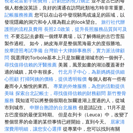
視老花雷射手術費用，計劃您的視力矯正
並不是古巴的每
個人都會說英語，良好的溝通在訪問此類地方時非常重要。
記帳服務推薦
您可以在山谷中發現騎馬或遠足的區域，以
發現隱藏的洞穴和令人嘆為觀止的look望台。
旅行社代辦
護照的流程及費用
長照2.0政策，提升長照服務品質與可及
性
不要忘記去參觀一個煙草農場，以了解傳統的古巴雪茄
製作過程。 如今，納皮海岸是整個黑海最大的度假勝地。
按摩證照考試準備
台灣前十大律師事務所，實力派法律顧
問
我選擇的Torbole基本上只是加爾達湖城市的一個例子。
尋找值得信賴的牙醫推薦
美麗，風景如畫的湖泊覆蓋著舒
適的城鎮，其中有很多。
竹北月子中心，為新媽媽提供細
心照顧
打掃阿姨的價格，提供透明報價
每個人都有一些有
趣而令人愉悅的東西。
專業的外燴服務，為您的活動提供
美味
探索台北記帳士，尋找值得信賴的財務顧問
新竹整骨
服務
我知道可以將整個假期在加爾達湖上度過的人，從城
市到城市。
申辦台胞證的台北服務
但是請記住，11月不是
古巴度假的最便宜時期。 但是在列卡（Leuca）中，改變了
整個世界的命運的某些事情已經開始，直到今天。
居家清
潔費用明細，讓您安心選擇
從專業中，您可以找到有關