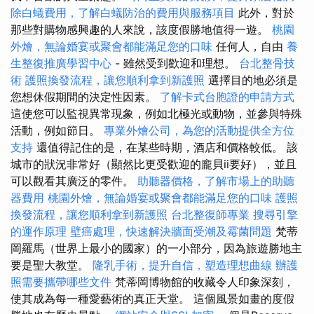
除白蟻費用，了解白蟻防治的費用與服務項目
此外，對於
那些對購物感興趣的人來說，該度假勝地值得一遊。
桃園
外燴，無論婚宴或聚會都能滿足您的口味
任何人，自由
養
生整復推廣學習中心
- 雖然受到歡迎和理想。
台北整骨技
術
護照換發流程，讓您順利拿到新護照
選擇目的地必須是
您想休假期間的決定性因素。
了解卡式台胞證的申請方式
這使您可以監視異常現象，例如北極光或動物，並參與特殊
活動，例如節日。
專業外燴公司，為您的活動提供全方位
支持
還值得記住的是，在某些時期，酒店和價格較低。 該
城市的狀況非常好（顯然比更受歡迎的龐貝ii要好），並且
可以觀看其廣泛的零件。
助聽器價格，了解市場上的助聽
器費用
桃園外燴，無論婚宴或聚會都能滿足您的口味
護照
換發流程，讓您順利拿到新護照
台北整復師專業
搜尋引擎
的運作原理
壁癌處理，快速解決牆面受潮及霉菌問題
梵蒂
岡羅馬（世界上最小的國家）的一小部分，因為旅遊勝地主
要是聖大教堂。
隆乳手術，提升自信，塑造理想曲線
辦護
照需要攜帶哪些文件
梵蒂岡博物館的收藏令人印象深刻，
使其成為每一種愛藝術的真正天堂。 這個風景如畫的度假