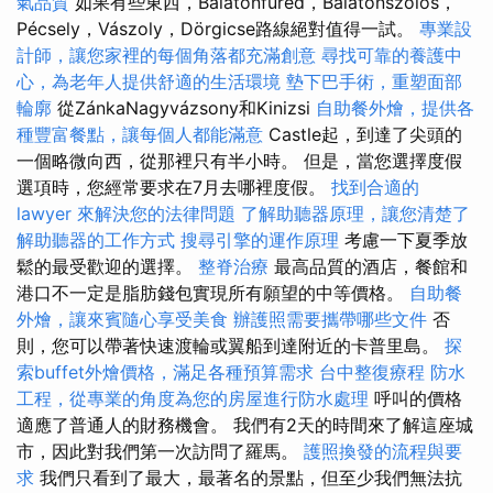
氣品質
如果有些東西，Balatonfüred，Balatonszőlős，
Pécsely，Vászoly，Dörgicse路線絕對值得一試。
專業設
計師，讓您家裡的每個角落都充滿創意
尋找可靠的養護中
心，為老年人提供舒適的生活環境
墊下巴手術，重塑面部
輪廓
從ZánkaNagyvázsony和Kinizsi
自助餐外燴，提供各
種豐富餐點，讓每個人都能滿意
Castle起，到達了尖頭的
一個略微向西，從那裡只有半小時。 但是，當您選擇度假
選項時，您經常要求在7月去哪裡度假。
找到合適的
lawyer 來解決您的法律問題
了解助聽器原理，讓您清楚了
解助聽器的工作方式
搜尋引擎的運作原理
考慮一下夏季放
鬆的最受歡迎的選擇。
整脊治療
最高品質的酒店，餐館和
港口不一定是脂肪錢包實現所有願望的中等價格。
自助餐
外燴，讓來賓隨心享受美食
辦護照需要攜帶哪些文件
否
則，您可以帶著快速渡輪或翼船到達附近的卡普里島。
探
索buffet外燴價格，滿足各種預算需求
台中整復療程
防水
工程，從專業的角度為您的房屋進行防水處理
呼叫的價格
適應了普通人的財務機會。 我們有2天的時間來了解這座城
市，因此對我們第一次訪問了羅馬。
護照換發的流程與要
求
我們只看到了最大，最著名的景點，但至少我們無法抗