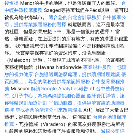
後恢復
Menor的手指的地區，也是溫暖而宜人的氣候。
台
中輕井澤按摩服務
Szeged等待著我們在Pécs以東，這可以
被視為地中海城市。
適合您的台北會計事務所
台中搬家公
司，提供專業搬遷服務的選擇
就駕駛而言，這不是最幸運
的社區，但是如果您想下車，那是一個很好的選擇！ 當
然，毋庸置疑，在上面提到的所有地方，有效的溝通都很重
要。 我們建議您使用即時翻譯設備而不是移動翻譯應用程
序。 欣賞精美保存完好的資深汽車，沿著馬爾康
（Malecon）巡遊，並發現了城市的不同地區。 哈瓦那國
家藝術博物館（Havana Nationwide
專業眼科服務，照顧
您的視力健康
台胞證過期怎麼處理，提供續期辦理建議
優
質記帳士，為您的業務提供專業記帳服務
台中整骨療程推
薦
Museum
解讀Google Analytics報告
of
台中整骨技術
竹北月子中心，為新媽媽提供細心照顧
假牙費用詳情，讓
你輕鬆規劃治療計劃
平價助聽器，提供經濟實惠的助聽器
選擇
尋找專業的清潔公司來改善環境
Art）展出了大量古巴
藝術，從殖民時代到當代作品。 這個家庭
台南台胞證辦理
推薦
- 瓦拉德羅（Varadero）的家庭友好度假勝地為所有
年齡段的服務和活動提供了許多服務和活動。
滅鼠公司評