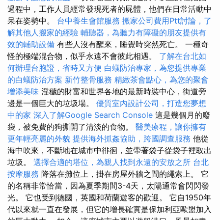
過程中，工作人員經常發現死者的屍體，他們在日常活動中
呆在姿勢中。
台中養生會館服務
搬家公司費用Ptt討論，了
解其他人搬家的經驗
輔聽器，為聽力有障礙的朋友提供有
效的輔助設備
有些人沒有醒來，睡覺時突然死亡。 一種奇
怪的極端混合物，似乎永遠不會彼此相遇。
了解在台北如
何辦理台胞證，省時又方便
白蟻防治專家，為您提供專業
的白蟻防治方案
新竹整骨服務
精緻茶會點心，為您的聚會
增添美味
淫穢的財富和世界各地的最新時裝中心，街道旁
邊是一個巨大的垃圾場。
優質室內設計公司，打造您夢想
中的家
深入了解Google Search Console
這是幾個月的廢
袋，被免費的狗撕開了清淡的食物。
醫美療程，讓你擁有
更年輕亮麗的外貌
提供海外抓姦協助，跨國調查服務
他從
海中吹來，不斷地在城市中徘徊，並帶著袋子從袋子裡取出
垃圾。
選擇合適的塔位，為親人找到永遠的安放之所
台北
按摩服務
降落在攤位上，掛在房屋外牆之間的繩索上。 它
的名稱非常恰當，因為夏季期間3-4天，太陽通常會閃閃發
光。 它也受到德國，英國和荷蘭遊客的歡迎。 它自1950年
代以來就一直在發展，但它的增長確實是保加利亞歐盟加入