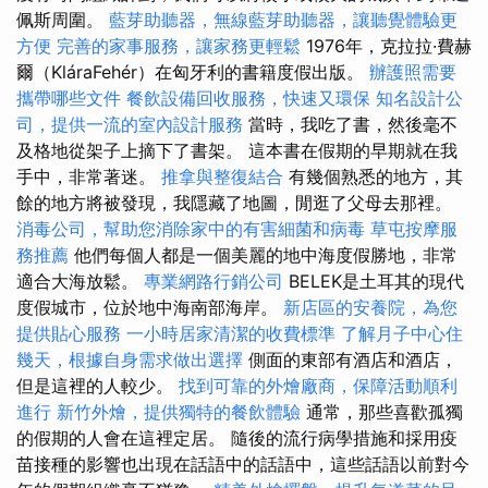
佩斯周圍。
藍芽助聽器，無線藍芽助聽器，讓聽覺體驗更
方便
完善的家事服務，讓家務更輕鬆
1976年，克拉拉·費赫
爾（KláraFehér）在匈牙利的書籍度假出版。
辦護照需要
攜帶哪些文件
餐飲設備回收服務，快速又環保
知名設計公
司，提供一流的室內設計服務
當時，我吃了書，然後毫不
及格地從架子上摘下了書架。 這本書在假期的早期就在我
手中，非常著迷。
推拿與整復結合
有幾個熟悉的地方，其
餘的地方將被發現，我隱藏了地圖，閒逛了父母去那裡。
消毒公司，幫助您消除家中的有害細菌和病毒
草屯按摩服
務推薦
他們每個人都是一個美麗的地中海度假勝地，非常
適合大海放鬆。
專業網路行銷公司
BELEK是土耳其的現代
度假城市，位於地中海南部海岸。
新店區的安養院，為您
提供貼心服務
一小時居家清潔的收費標準
了解月子中心住
幾天，根據自身需求做出選擇
側面的東部有酒店和酒店，
但是這裡的人較少。
找到可靠的外燴廠商，保障活動順利
進行
新竹外燴，提供獨特的餐飲體驗
通常，那些喜歡孤獨
的假期的人會在這裡定居。 隨後的流行病學措施和採用疫
苗接種的影響也出現在話語中的話語中，這些話語以前對今