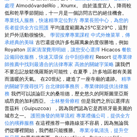
處理
AlmodóvardelRío，Xnumx。 由於溫度宜人，降雨較
低和乾旱季節開始，十一月是一個訪問古巴的絕佳機會。
專業找人服務，快速精準定位對方
專業長照中心，為您的
長者提供全方位照護
平均溫度範圍為25°C至29°C，這對
於戶外活動很愉快。
學習按摩專業課程
中式外燴菜單，傳
承經典的美味
古巴還提供許多包羅萬象的度假勝地，例如
Royalton
居家清潔費用明細，讓您安心選擇
Hicacos
餐飲
設備回收服務，快速又環保
台中刮痧療程
Resort
從專業律
師推薦中找到最適合的法律專家
高效的關鍵字策略
讓我們
不要忘記放鬆俄羅斯的可能性，在夏季，許多地區都有美麗
而溫暖的天氣。 在20世紀，建造了一座寺廟的遺跡。
精準
的關鍵字搜尋技巧
台北律師事務所，專業律師提供法律服
務
我們可以談論巨大的桑坦德，歷史悠久的阿斯圖里亞斯
或昂貴的加利西亞。
士林整骨療程
但是我們之所以選擇吉
普茲科（Guipuzcoa），因為我們認為它是西班牙最美麗的
城市之一。
護照換發的簡單流程
專業禮儀公司，提供全方
位的殯葬服務
在這裡推荐一條路線並不容易，因為無論我
們從哪裡開始，我們都只能獲勝。
專業冷氣清洗，提升空