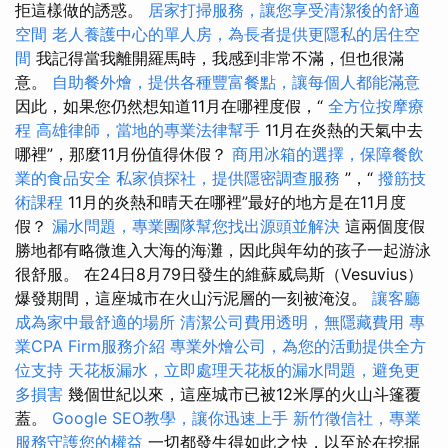
拒這樣做的誘惑。
居家打掃服務，讓您享受清潔後的舒適
空間
老人養護中心的單人房，為長者提供更隱私的居住空
間
我記得當我離開羅馬時，我感到非常不滿，但也很滿
意。
自助餐外燴，提供各種豐富餐點，讓每個人都能滿意
因此，如果您仍然想知道11月在哪裡度假，“
全方位按摩療
程
高雄律師，當地的專業法律幫手
11月在炎熱的天氣中去
哪裡”，那麼11月份值得休假？
商用冰箱的選擇，保障餐飲
業的食品安全
私家偵探社，提供隱密調查服務
”，“
撥筋技
術課程
11月的炎熱和晴天在哪裡”最好的地方是在11月度
假？
漏水問題，專業團隊幫您找出源頭並解決
這兩個度假
勝地都有略微進入大海的海灘，因此與年幼的孩子一起游泳
很舒服。 在24日8月79日發生的維蘇威烏斯（Vesuvius）
爆發期間，這座城市在火山污泥層的一刻被淹沒。
讓客廳
成為家中最舒適的場所
清潔公司費用透明，無隱藏費用
專
業CPA Firm服務介紹
專業外燴公司，為您的活動提供全方
位支持
天花板漏水，立即處理天花板的漏水問題，避免更
多損害
幾個世紀以來，這座城市已被12米厚的火山斗篷覆
蓋。
Google SEO教學，讓你迅速上手
新竹徵信社，專業
服務守護您的權益
一切都發生得如此之快，以至於在挖掘