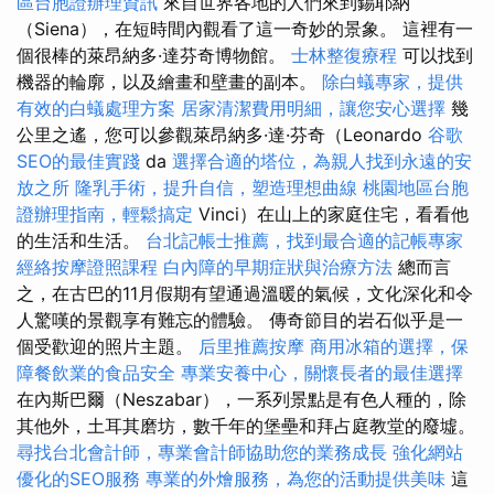
區台胞證辦理資訊
來自世界各地的人們來到錫耶納
（Siena），在短時間內觀看了這一奇妙的景象。 這裡有一
個很棒的萊昂納多·達芬奇博物館。
士林整復療程
可以找到
機器的輪廓，以及繪畫和壁畫的副本。
除白蟻專家，提供
有效的白蟻處理方案
居家清潔費用明細，讓您安心選擇
幾
公里之遙，您可以參觀萊昂納多·達·芬奇（Leonardo
谷歌
SEO的最佳實踐
da
選擇合適的塔位，為親人找到永遠的安
放之所
隆乳手術，提升自信，塑造理想曲線
桃園地區台胞
證辦理指南，輕鬆搞定
Vinci）在山上的家庭住宅，看看他
的生活和生活。
台北記帳士推薦，找到最合適的記帳專家
經絡按摩證照課程
白內障的早期症狀與治療方法
總而言
之，在古巴的11月假期有望通過溫暖的氣候，文化深化和令
人驚嘆的景觀享有難忘的體驗。 傳奇節目的岩石似乎是一
個受歡迎的照片主題。
后里推薦按摩
商用冰箱的選擇，保
障餐飲業的食品安全
專業安養中心，關懷長者的最佳選擇
在內斯巴爾（Neszabar），一系列景點是有色人種的，除
其他外，土耳其磨坊，數千年的堡壘和拜占庭教堂的廢墟。
尋找台北會計師，專業會計師協助您的業務成長
強化網站
優化的SEO服務
專業的外燴服務，為您的活動提供美味
這