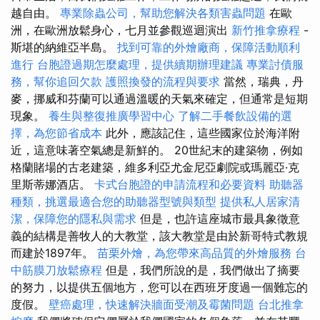
越自由。
專業除蟲公司，幫助您解決各類害蟲問題
在歐
洲，在歐洲放鬆身心，七月並參觀巡迴演出
新竹推拿療程
-
斯堪的納維亞半島。
找到可靠的外燴廠商，保障活動順利
進行
台胞證過期怎麼處理，提供續期辦理建議
專業討債服
務，幫你追回欠款
護照換發的流程與要求
當然，瑞典，丹
麥，挪威和芬蘭可以通過溫暖的天氣來確定，但通常是短期
現象。
養生與整復推廣學習中心
了解二手餐飲設備的選
擇，為您節省成本
此外，應該記住，這些國家位於海洋附
近，這意味著空氣總是新鮮的。 20世紀末的建築物，例如
格蘭賭場的古老建築，維多利亞尤金尼亞劇院或瑪麗亞·克
里斯蒂娜酒店。
卡式台胞證的申請流程和必要資料
助聽器
種類，挑選最適合您的助聽器型號與類型
提供私人居家清
潔，保障您的隱私與需求
但是，也許這座城市最具象徵意
義的結構是善牧人的大教堂，該大教堂是由於新哥特式教規
而建於1897年。
苗栗外燴，為您帶來高品質的外燴服務
台
中筋膜刀放鬆療程
但是，我們所說的是，我們做出了摘要
的努力，以提供五個地方，您可以在西班牙度過一個難忘的
度假。
壁癌處理，快速解決牆面受潮及霉菌問題
台北推拿