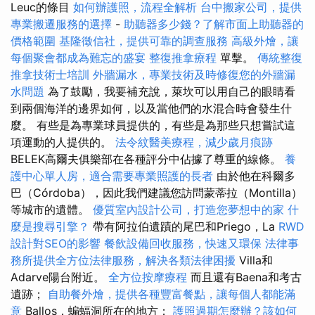
Leuc的條目
如何辦護照，流程全解析
台中搬家公司，提供
專業搬遷服務的選擇
-
助聽器多少錢？了解市面上助聽器的
價格範圍
基隆徵信社，提供可靠的調查服務
高級外燴，讓
每個聚會都成為難忘的盛宴
整復推拿療程
單擊。
傳統整復
推拿技術士培訓
外牆漏水，專業技術及時修復您的外牆漏
水問題
為了鼓勵，我要補充說，萊坎可以用自己的眼睛看
到兩個海洋的邊界如何，以及當他們的水混合時會發生什
麼。 有些是為專業球員提供的，有些是為那些只想嘗試這
項運動的人提供的。
法令紋醫美療程，減少歲月痕跡
BELEK高爾夫俱樂部在各種評分中佔據了尊重的線條。
養
護中心單人房，適合需要專業照護的長者
由於他在科爾多
巴（Córdoba），因此我們建議您訪問蒙蒂拉（Montilla）
等城市的遺體。
優質室內設計公司，打造您夢想中的家
什
麼是搜尋引擎？
帶有阿拉伯遺蹟的尾巴和Priego，La
RWD
設計對SEO的影響
餐飲設備回收服務，快速又環保
法律事
務所提供全方位法律服務，解決各類法律困擾
Villa和
Adarve陽台附近。
全方位按摩療程
而且還有Baena和考古
遺跡；
自助餐外燴，提供各種豐富餐點，讓每個人都能滿
意
Ballos，蝙蝠洞所在的地方；
護照過期怎麼辦？該如何