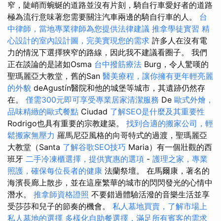
窄，陡峭而蜿蜒的道路並沒有片刻，騎自行車愛好者的道路
極為流行意味著您需要關注汽車兩邊的騎自行車的人。
台
中律師，當地專業律師為您提供法律建議
推拿學徒實習
精
心設計的室內設計圖，完美實現您的需求
許多人在沒有電
力的情況下選擇狹窄的路線，因此我不建議看圈子。 我們
正在談論的是諸如Osma
台中撥筋療法
Burg，令人驚嘆的
聖瑪麗亞大教堂，舊的San
醫美療程，讓你擁有更年輕亮麗
的外貌
deAgustín醫院和他的城堡等城市，其遺跡仍然存
在。
僅需300元即可享受專業居家清潔服務
De
歐式外燴，
品味精緻的歐式餐點
Ciudad
了解SEO是什麼及其重要性
Rodrigo也具有重要的宗教建築。
找到合適的搬家公司，輕
鬆搬家無壓力
羅馬尼亞風格的向哥特式的過渡，聖瑪麗亞
大教堂（Santa
了解谷歌SEO技巧
Maria）有一個壯觀的西
班牙
二手冷凍櫃選擇，提供實惠的選項
-
護理之家，專業
照護，確保每位長者的健康
法蘭祭壇。 在馬爾康，著名的
海濱長廊上散步，並在這座繁華的城市的閃閃發光的心情中
潛水。
推拿師資格證照
不要錯過體驗活潑的音樂生活並享
受莎莎和兒子的節奏的機會。
私人墓地買賣，了解市場上
私人墓地的選擇
多樣化自助餐選擇，滿足所有賓客的需求