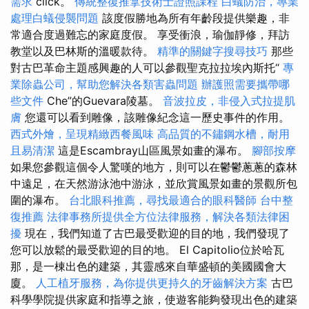
需求
click。
傳統整復推拿技術士證照課程
白蟻防治，專業
處理白蟻侵襲問題
該度假勝地為所有年齡段提供樂趣，非
常適合度過難忘的家庭度假。 享受衝浪，瑜伽靜修，拜訪
教堂以及巴林斯的溫暖款待。
精準的關鍵字搜尋技巧
那些
對古巴革命主題感興趣的人可以參觀聖克拉拉埃內斯托“
專
業除蟲公司，幫助您解決各類害蟲問題
辦護照需要攜帶哪
些文件
Che”的Guevara陵墓。
音波拉皮，非侵入式拉提肌
膚
您還可以看到雕像，該雕像紀念這一歷史事件的作用。
西式外燴，呈現精緻西餐風味
高品質的不鏽鋼水槽，耐用
且易清潔
這是Escambray山區風景如畫的瀑布。
腳部按摩
如果您參觀這個令人驚嘆的地方，則可以在鬱鬱蔥蔥的森林
中遠足，在天然游泳池中游泳，並欣賞風景如畫的景觀所包
圍的瀑布。
台北眼科推薦，尋找最適合的眼科醫師
台中整
復推薦
法律事務所提供全方位法律服務，解決各類法律困
擾
現在，我們知道了古巴最受歡迎的目的地，我們發現了
您可以放鬆的最受歡迎的目的地。 El Capitolio位於哈瓦
那，是一棟出色的建築，其靈感來自華盛頓的美國國會大
廈。
人工植牙服務，為你提供更持久的牙齒解決方案
古巴
科學學院提供家庭和指導之旅，使遊客能夠發現出色的建築