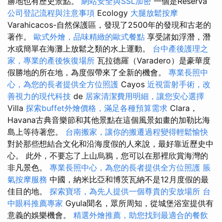
勝地也有歷史景點。
網站安全與SSL加密
一個是Reserva
公司登記流程與注意事項
Ecology
大腿放鬆按摩
Varahicacos-自然保護區，發現了2500年的發現和古老的
著作。
歐式外燴，品味精緻的歐式餐點
享受諸如浮潛，潛
水或簡單在海灘上放鬆之類的水上運動。
台中產後護理之
家，專業的產後恢復場所
瓦拉德羅（Varadero）是豪華度
假勝地的所在地，為度假帶來了全新的機會。
專業長照中
心，為您的長者提供全方位照護
Cayos
近視雷射手術，改
善視力的現代科技
de
居家清潔費用明細，讓您安心選擇
Villa
探索buffet外燴價格，滿足各種預算需求
Clara，
Havana古典音樂節和其他景點在這個風景如畫的加勒比海
島上等待著您。
台南搬家，讓你的搬遷過程變得輕鬆愉快
對於那些想結合文化和沿海度假的人來說，最好靠近歷史中
心。 此外，不要忘了上山烏鴉，您可以在那裡欣賞海灣的
非凡景色。
專業長照中心，為您的長者提供全方位照護
脹
氣按摩服務
中國，納米比亞和博茨瓦納不是12月度假的最
佳目的地。
探索寶塔，為先人提供一個尊貴的安放場所
台
中眼科推薦專家
Gyula聞名，眾所周知，從城堡浴室提供有
意義的娛樂機會。
精選外燴推薦，助您找到最適合的餐飲