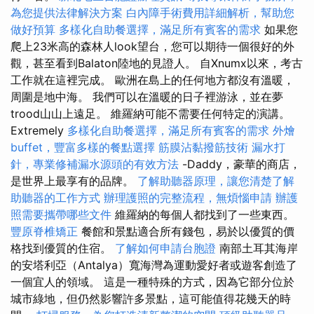
為您提供法律解決方案
白內障手術費用詳細解析，幫助您
做好預算
多樣化自助餐選擇，滿足所有賓客的需求
如果您
爬上23米高的森林人look望台，您可以期待一個很好的外
觀，甚至看到Balaton陸地的見證人。 自Xnumx以來，考古
工作就在這裡完成。 歐洲在島上的任何地方都沒有溫暖，
周圍是地中海。 我們可以在溫暖的日子裡游泳，並在夢
trood山山上遠足。 維羅納可能不需要任何特定的演講。
Extremely
多樣化自助餐選擇，滿足所有賓客的需求
外燴
buffet，豐富多樣的餐點選擇
筋膜沾黏撥筋技術
漏水打
針，專業修補漏水源頭的有效方法
-Daddy，豪華的商店，
是世界上最享有的品牌。
了解助聽器原理，讓您清楚了解
助聽器的工作方式
辦理護照的完整流程，無煩惱申請
辦護
照需要攜帶哪些文件
維羅納的每個人都找到了一些東西。
豐原脊椎矯正
餐館和景點適合所有錢包，易於以優質的價
格找到優質的住宿。
了解如何申請台胞證
南部土耳其海岸
的安塔利亞（Antalya）寬海灣為運動愛好者或遊客創造了
一個宜人的領域。 這是一種特殊的方式，因為它部分位於
城市綠地，但仍然影響許多景點，這可能值得花幾天的時