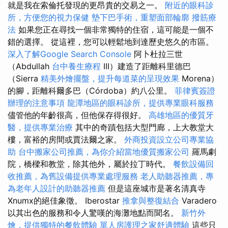
就是我在索倫托發現的更昂貴的交易之一。
附近的眼科診
所，方便您的視力保健
墊下巴手術，重塑面部輪廓
撥筋療
法
如果您正在尋找一個非常獨特的住宿，這可能是一個不
錯的選擇。 從這裡，您可以輕鬆地到達歷史悠久的市區。
深入了解Google Search Console
阿卜杜拉三世
（Abdullah
台中養生療程
III）建造了距離科里德巴
（Sierra
精美外燴擺盤，提升每道菜的呈現效果
Morena）
的腳，距離科爾多巴（Córdoba）約八公里。
菲律賓簽證
辦理的注意事項
龍潭地區的眼科診所，提供專業眼科服務
儘管他的年齡很高，但他保存得很好。
高雄地區的優質牙
醫，提供專業治療
其中的奇蹟包括大型門廊，上大教堂大
樓，富裕的房間或賈法爾之家。
外商投資設立公司專業協
助
台中搬家公司推薦，為你介紹當地優質搬家公司
羅馬劇
院，橋樑和教堂，除其他外，屬於拉丁時代。
餐飲設備回
收推薦，為舊設備提供專業處理服務
老人助聽器推薦，專
為老年人設計的助聽器推薦
但是這座城市是著名清真寺
Xnumx的絕佳象徵。 Iberostar
推拿與整復結合
Varadero
以其出色的服務和令人驚嘆的海灘地點而聞名。
新竹外
燴，提供獨特的餐飲體驗
單人房護理之家舒適體驗
這些只