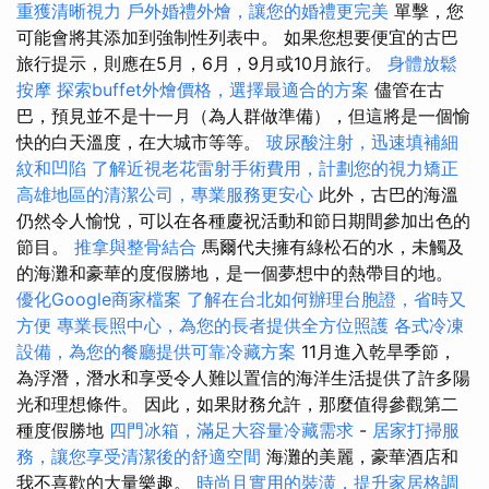
重獲清晰視力
戶外婚禮外燴，讓您的婚禮更完美
單擊，您
可能會將其添加到強制性列表中。 如果您想要便宜的古巴
旅行提示，則應在5月，6月，9月或10月旅行。
身體放鬆
按摩
探索buffet外燴價格，選擇最適合的方案
儘管在古
巴，預見並不是十一月（為人群做準備），但這將是一個愉
快的白天溫度，在大城市等等。
玻尿酸注射，迅速填補細
紋和凹陷
了解近視老花雷射手術費用，計劃您的視力矯正
高雄地區的清潔公司，專業服務更安心
此外，古巴的海溫
仍然令人愉悅，可以在各種慶祝活動和節日期間參加出色的
節目。
推拿與整骨結合
馬爾代夫擁有綠松石的水，未觸及
的海灘和豪華的度假勝地，是一個夢想中的熱帶目的地。
優化Google商家檔案
了解在台北如何辦理台胞證，省時又
方便
專業長照中心，為您的長者提供全方位照護
各式冷凍
設備，為您的餐廳提供可靠冷藏方案
11月進入乾旱季節，
為浮潛，潛水和享受令人難以置信的海洋生活提供了許多陽
光和理想條件。 因此，如果財務允許，那麼值得參觀第二
種度假勝地
四門冰箱，滿足大容量冷藏需求
-
居家打掃服
務，讓您享受清潔後的舒適空間
海灘的美麗，豪華酒店和
我不喜歡的大量樂趣。
時尚且實用的裝潢，提升家居格調