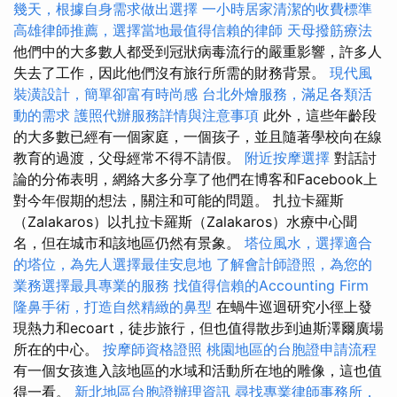
幾天，根據自身需求做出選擇
一小時居家清潔的收費標準
高雄律師推薦，選擇當地最值得信賴的律師
天母撥筋療法
他們中的大多數人都受到冠狀病毒流行的嚴重影響，許多人
失去了工作，因此他們沒有旅行所需的財務背景。
現代風
裝潢設計，簡單卻富有時尚感
台北外燴服務，滿足各類活
動的需求
護照代辦服務詳情與注意事項
此外，這些年齡段
的大多數已經有一個家庭，一個孩子，並且隨著學校向在線
教育的過渡，父母經常不得不請假。
附近按摩選擇
對話討
論的分佈表明，網絡大多分享了他們在博客和Facebook上
對今年假期的想法，關注和可能的問題。 扎拉卡羅斯
（Zalakaros）以扎拉卡羅斯（Zalakaros）水療中心聞
名，但在城市和該地區仍然有景象。
塔位風水，選擇適合
的塔位，為先人選擇最佳安息地
了解會計師證照，為您的
業務選擇最具專業的服務
找值得信賴的Accounting Firm
隆鼻手術，打造自然精緻的鼻型
在蝸牛巡迴研究小徑上發
現熱力和ecoart，徒步旅行，但也值得散步到迪斯澤爾廣場
所在的中心。
按摩師資格證照
桃園地區的台胞證申請流程
有一個女孩進入該地區的水域和活動所在地的雕像，這也值
得一看。
新北地區台胞證辦理資訊
尋找專業律師事務所，