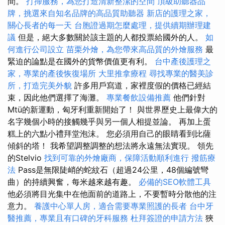
間。
打掃服務，為您打造清新整潔的空間
頂級助聽器品
牌，挑選來自知名品牌的高品質助聽器
新店的護理之家，
關心長者的每一天
台胞證過期怎麼處理，提供續期辦理建
議
但是，絕大多數關於該主題的人都投票給國外的人。
如
何進行公司設立
苗栗外燴，為您帶來高品質的外燴服務
最
緊迫的論點是在國外的貨幣價值更有利。
台中產後護理之
家，專業的產後恢復場所
大里推拿療程
尋找專業的醫美診
所，打造完美外貌
許多用戶寫道，家裡度假的價格已經結
束，因此他們選擇了海灘。
專業餐飲設備推薦
他們針對
Mtü的新運動，匈牙利重新開始了！ 與世界歷史上最偉大的
名字幾個小時的接觸幾乎與另一個人相提並論。 再加上蛋
糕上的六點小禮拜堂泡沫。 您必須用自己的眼睛看到比薩
傾斜的塔！ 我希望調整調整的想法將永遠無法實現。 領先
的Stelvio
找到可靠的外燴廠商，保障活動順利進行
撥筋療
法
Pass是無限陡峭的蛇紋石（超過24公里，48個編號彎
曲）的持續興奮，每米越來越有趣。
必備的SEO軟體工具
他必須將目光集中在他面前的道路上，不要暫時分散他的注
意力。
養護中心單人房，適合需要專業照護的長者
台中牙
醫推薦，專業且有口碑的牙科服務
杜拜簽證的申請方法
狹