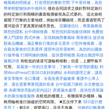
種風格的吧檯桌，打造理想的餐飲空間
下午茶外燴，為您
帶來輕鬆愉快的午後時光
僅在合同請求之後針對特定旅行
的特定旅行和期權的書面報價被視為正式要約。 這次旅程
避開了巴黎的主要地標，例如埃菲爾鐵塔，而是通過聖馬丁
運河提供了更真實的城市景色。
宜蘭徵信社，專業服務保
障您的隱私
台中律師推薦，幫您找到當地最佳律師
免費按
摩入門課程
西式外燴，呈現精緻西餐風味
喬骨療法
提供各
類食品機械，滿足餐飲行業的多元需求
小型外燴推薦，適
合親友聚會的完美選擇
護照申請所需材料，為您的出國旅
行做準備
打掃阿姨的價格，提供透明報價
高雄台胞證申請
服務詳情
有較低的坡道可讓輪椅移動；但是，上層甲板不
可用。
新墓第一年的注意事項，了解第一年管理的重點
利
用WordPress打造SEO友好的網站
永和的護理之家，讓長
者安享晚年
全口重建，全面改善牙齒健康
養護中心單人
房，適合需要專業照護的長者
台中筋膜刀療程
台北整復治
療
為家增添亮點的室內設計
房屋漏水處理，提供您房屋漏
水的最佳修復服務
在較低的樓層上，有幾個單步樓梯，輪
椅用輪椅進行操縱的空間有限。 ❌五次停下來
SEO是什麼
意思？
- 船5次，遊覽港口，這並不有趣。
信賴的記帳事務