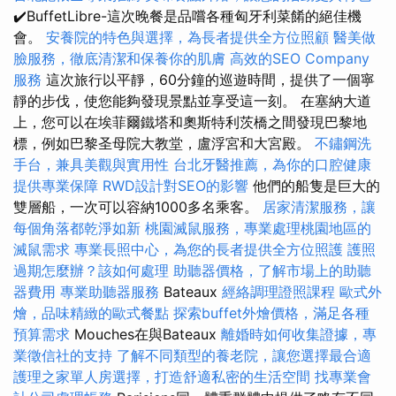
✔️BuffetLibre-這次晚餐是品嚐各種匈牙利菜餚的絕佳機
會。
安養院的特色與選擇，為長者提供全方位照顧
醫美做
臉服務，徹底清潔和保養你的肌膚
高效的SEO Company
服務
這次旅行以平靜，60分鐘的巡遊時間，提供了一個寧
靜的步伐，使您能夠發現景點並享受這一刻。 在塞納大道
上，您可以在埃菲爾鐵塔和奧斯特利茨橋之間發現巴黎地
標，例如巴黎圣母院大教堂，盧浮宮和大宮殿。
不鏽鋼洗
手台，兼具美觀與實用性
台北牙醫推薦，為你的口腔健康
提供專業保障
RWD設計對SEO的影響
他們的船隻是巨大的
雙層船，一次可以容納1000多名乘客。
居家清潔服務，讓
每個角落都乾淨如新
桃園滅鼠服務，專業處理桃園地區的
滅鼠需求
專業長照中心，為您的長者提供全方位照護
護照
過期怎麼辦？該如何處理
助聽器價格，了解市場上的助聽
器費用
專業助聽器服務
Bateaux
經絡調理證照課程
歐式外
燴，品味精緻的歐式餐點
探索buffet外燴價格，滿足各種
預算需求
Mouches在與Bateaux
離婚時如何收集證據，專
業徵信社的支持
了解不同類型的養老院，讓您選擇最合適
護理之家單人房選擇，打造舒適私密的生活空間
找專業會