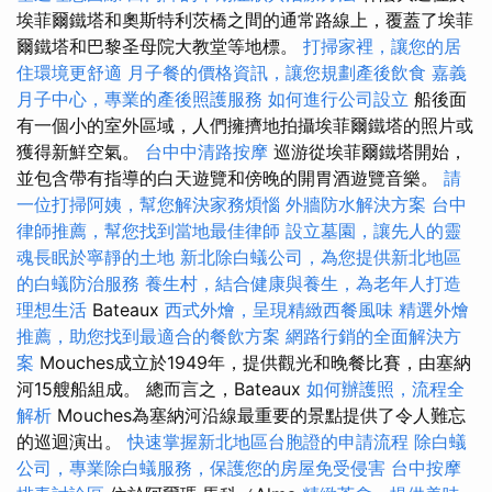
埃菲爾鐵塔和奧斯特利茨橋之間的通常路線上，覆蓋了埃菲
爾鐵塔和巴黎圣母院大教堂等地標。
打掃家裡，讓您的居
住環境更舒適
月子餐的價格資訊，讓您規劃產後飲食
嘉義
月子中心，專業的產後照護服務
如何進行公司設立
船後面
有一個小的室外區域，人們擁擠地拍攝埃菲爾鐵塔的照片或
獲得新鮮空氣。
台中中清路按摩
巡游從埃菲爾鐵塔開始，
並包含帶有指導的白天遊覽和傍晚的開胃酒遊覽音樂。
請
一位打掃阿姨，幫您解決家務煩惱
外牆防水解決方案
台中
律師推薦，幫您找到當地最佳律師
設立墓園，讓先人的靈
魂長眠於寧靜的土地
新北除白蟻公司，為您提供新北地區
的白蟻防治服務
養生村，結合健康與養生，為老年人打造
理想生活
Bateaux
西式外燴，呈現精緻西餐風味
精選外燴
推薦，助您找到最適合的餐飲方案
網路行銷的全面解決方
案
Mouches成立於1949年，提供觀光和晚餐比賽，由塞納
河15艘船組成。 總而言之，Bateaux
如何辦護照，流程全
解析
Mouches為塞納河沿線最重要的景點提供了令人難忘
的巡迴演出。
快速掌握新北地區台胞證的申請流程
除白蟻
公司，專業除白蟻服務，保護您的房屋免受侵害
台中按摩