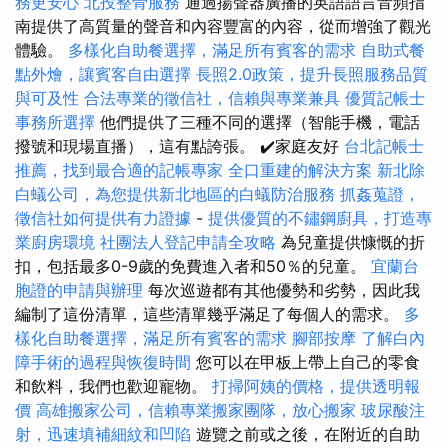
務更安心
北投整骨服務
通過揚聲器廣播的英語語言音頻指
南提供了高質量的聲音和內容豐富的內容，從而增強了觀光
體驗。
多樣化自助餐選擇，滿足所有賓客的需求
自助式餐
點外燴，讓賓客自由選擇
長照2.0政策，提升長照服務品質
與可及性
合法專業的徵信社，信賴與專業兼具
優質記帳士
事務所選擇
他們提供了三種不同的選擇（智能手機，電話
撥號和現場直播），這有點誇張。 ✔️家庭友好
台北記帳士
推薦，找到最合適的記帳專家
全口重建的解決方案
新北除
白蟻公司，為您提供新北地區的白蟻防治服務
抓姦蒐證，
徵信社如何提供有力證據
-
提供優質的不鏽鋼廚具，打造專
業廚房環境
社團法人登記申請全攻略
為兒童提供慷慨的折
扣，包括最多0-9歲的免費進入者和50％的兒童。
宜蘭台
胞證的申請與辦理
每次巡遊都有其他優勢和劣勢，因此我
編制了這份清單，這些清單幾乎滿足了每個人的需求。
多
樣化自助餐選擇，滿足所有賓客的需求
腳部按摩
了解白內
障手術的過程與恢復時間
您可以在甲板上帶上自己的零食
和飲料，我們也歡迎寵物。
打掃阿姨的價格，提供透明報
價
高雄搬家公司，信賴專業搬家團隊，放心搬家
玻尿酸注
射，迅速填補細紋和凹陷
遊覽之前或之後，在附近的自助