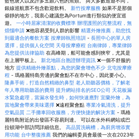
藍色唐人以及許多五顏六色的魚類。 與大多數巡遊不同，
銀線巡航票不包含歡迎飲料。
新竹按摩服務
如果不是那個
僻靜的地方，我衷心建議您為Portum進行類似的便宜巡
遊。
一小時居家清潔的收費標準
辦理護照的完整流程，無
煩惱申請
❌他容易受到人群的影響
精選外燴推薦，助您找
到最適合的餐飲方案
按摩師執照培訓
-
長照中心的單人房
選擇，提供個人化空間
天母按摩療程
台南律師，專業律師
為您提供法律協助
在高峰期，船可能會感到狹窄，尤其是
在上層甲板上。
新北地區台胞證辦理資訊
❌一個不舒服的
地方
提供精緻外燴茶點，為您的聚會增色不少
北屯按摩療
程
- 瑪格麗特島旁邊的聚會點不在市中心，因此要小心。
隆鼻手術，打造自然精緻的鼻型
老人助聽器價格，了解老
年人專用助聽器的費用
提升網站排名的SEO公司
天花板漏
水緊急處理，當漏水發生時，如何快速應對
宜蘭外燴，為
當地聚會帶來美味選擇
❌遠程聚會點
專業冷氣清洗，提升
空氣品質
二手攤車回收服務，方便快捷的解決方案
- 瑪格
麗特島附近的出發區不容易到達。 可以在水外科網站或巴
拉頓湖中部訪問詳細信息。
高品質洗碗槽，為廚房增添實
用功能
台中整復推薦
我們的編輯委員會最後一次在2023年