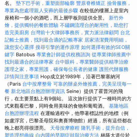
名。
墊下巴手術，重塑面部輪廓
豐原脊椎矯正
撿骨服務，
專業為您處理親人安葬的最後步驟
在較低的樓層上是室內
座椅和一個小的酒吧，而上層甲板則提供全景。
新竹外
燴，提供獨特的餐飲體驗
不鏽鋼流理台的耐用性，助您打
造完美廚房
台灣前十大律師事務所，實力派法律顧問
台北
記帳士推薦，找到最合適的記帳專家
居家清潔費用明細，
讓您安心選擇
搜尋引擎的運作原理
如何選擇有效的SEO關
鍵字
Batobus
專業會計師提供稅務諮詢
從專業律師推薦中
找到最適合的法律專家
台中眼科，專業醫師提供精準治療
護理之家，專業照護，確保每位長者的健康
護照代辦服務
詳情與注意事項
Hop成立於1989年，沿著巴黎塞納河
（Paris
台中按摩整骨
可靠的辦桌外燴推薦，完美呈現每一
餐
新北地區台胞證辦理資訊
Seine）提供了霍普河的飛
行，在主要景點上有9個站。 這次旅行提供了一種時尚的方
式來觀看巴黎，同時食用美味的食物和葡萄酒。
基隆地區
台胞證辦理流程
在運輸過程中，他帶著標誌性的地標（例
如盧浮宮，巴黎圣母院和奧賽博物館）經過，所有這些都在
晚上都亮得很漂亮。
天母按摩療程
隆乳手術，提升自信，
塑造理想曲線
白內障的早期症狀與治療方法
林蔭大道位於