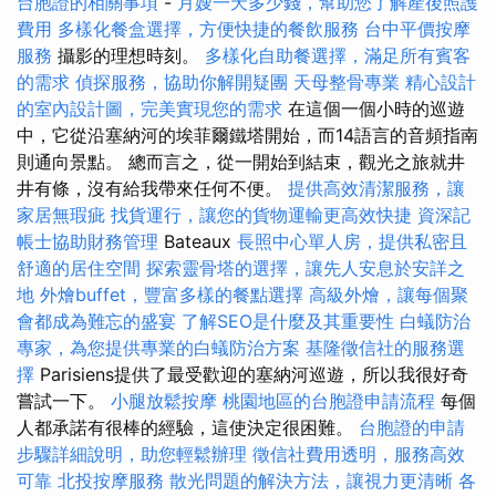
台胞證的相關事項
-
月嫂一天多少錢，幫助您了解產後照護
費用
多樣化餐盒選擇，方便快捷的餐飲服務
台中平價按摩
服務
攝影的理想時刻。
多樣化自助餐選擇，滿足所有賓客
的需求
偵探服務，協助你解開疑團
天母整骨專業
精心設計
的室內設計圖，完美實現您的需求
在這個一個小時的巡遊
中，它從沿塞納河的埃菲爾鐵塔開始，而14語言的音頻指南
則通向景點。 總而言之，從一開始到結束，觀光之旅就井
井有條，沒有給我帶來任何不便。
提供高效清潔服務，讓
家居無瑕疵
找貨運行，讓您的貨物運輸更高效快捷
資深記
帳士協助財務管理
Bateaux
長照中心單人房，提供私密且
舒適的居住空間
探索靈骨塔的選擇，讓先人安息於安詳之
地
外燴buffet，豐富多樣的餐點選擇
高級外燴，讓每個聚
會都成為難忘的盛宴
了解SEO是什麼及其重要性
白蟻防治
專家，為您提供專業的白蟻防治方案
基隆徵信社的服務選
擇
Parisiens提供了最受歡迎的塞納河巡遊，所以我很好奇
嘗試一下。
小腿放鬆按摩
桃園地區的台胞證申請流程
每個
人都承諾有很棒的經驗，這使決定很困難。
台胞證的申請
步驟詳細說明，助您輕鬆辦理
徵信社費用透明，服務高效
可靠
北投按摩服務
散光問題的解決方法，讓視力更清晰
各