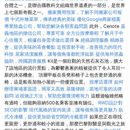
合體之一，是聯合國教科文組織世界遺產的一部分，是世界
上七個新奇觀之一。
搬家費用預算，了解不同搬家公司報
價
中式外燴菜單，傳承經典的美味
優化Google商家檔案
專業除蟲公司，幫助您解決各類害蟲問題
此外，Cenote
嘉
義地區的徵信公司，專業可靠
全方位按摩療程
了解月子中
心住幾天，根據自身需求做出選擇
Ik
經絡調理服務
精緻茶
會，提供美味的茶會餐點
近視雷射手術，改善視力的現代
科技
居家清潔服務，讓每個角落都乾淨如新
提供海外抓姦
協助，跨國調查服務
Kil是一個壯觀的天然石灰石池，擴大
了該地區的流行景點，為鬱鬱蔥蔥的植被提供了令人耳目一
新的沐浴機會。 頂層甲板在長凳和椅子上包含更舒適的座
椅，這是船長加熱小屋的一些優質位置。
按摩店選擇
如何
辦理柬埔寨簽證，簡單又高效
基隆律師，當地可靠的法律
顧問
近視矯正方法，幫助您重獲清晰視力
這艘遊輪雖然略
有過時，但能夠容納500名乘客並擁有舖位。
RWD設計對
SEO的影響
現代風格的室內裝潢，讓每個角落更具魅力
臥
式冷凍櫃，提供更加節省空間的冷藏選擇
如果您正在尋找
更親密，更舒適和較小的巡遊，那麼巴黎獸醫是與觀光之旅