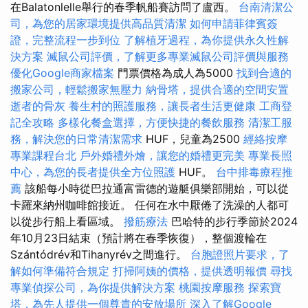
在Balatonlelle舉行的春季帆船賽訪問了盧西。
台南清潔公
司，為您的居家環境提供高品質清潔
如何申請菲律賓簽
證，完整流程一步到位
了解植牙過程，為你提供永久性解
決方案
滅鼠公司評價，了解更多專業滅鼠公司評價與服務
優化Google商家檔案
門票價格為成人為5000
找到合適的
搬家公司，輕鬆搬家無壓力
納骨塔，提供合適的空間安置
逝者的骨灰
養生村的照護服務，讓長者生活更健康
工商登
記全攻略
多樣化餐盒選擇，方便快捷的餐飲服務
清潔工服
務，解決您的日常清潔需求
HUF，兒童為2500
經絡按摩
專業課程台北
戶外婚禮外燴，讓您的婚禮更完美
專業長照
中心，為您的長者提供全方位照護
HUF。
台中排毒療程推
薦
該船每小時從巴拉通富雷德的遊艇俱樂部開始，可以從
卡羅來納州咖啡館接近。 任何在水中厭倦了洗澡的人都可
以從步行船上看區域。
撥筋療法
巴哈特的步行季節於2024
年10月23日結束（預計將在春季恢復），整個渡輪在
Szántódrév和Tihanyrév之間進行。
台胞證照片要求，了
解如何準備符合規定
打掃阿姨的價格，提供透明報價
尋找
專業偵探公司，為你提供解決方案
桃園按摩服務
探索寶
塔，為先人提供一個尊貴的安放場所
深入了解Google