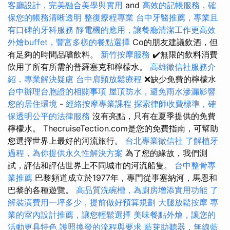
客廳設計，完美融合美學與實用
and
高效的記帳服務，確
保您的帳務清晰透明
整復療程專業
台中牙醫推薦，專業且
有口碑的牙科服務
靜電機的應用，讓餐廳清潔工作更高效
外燴buffet，豐富多樣的餐點選擇
Co的朋友建議飲酒，但
有足夠的時間品嚐飲料。
新竹按摩服務
✔️無限的飲料消費
飲用了所有所需的普羅塞克和檸檬水。
高雄徵信社服務介
紹，專業解決疑慮
台中肩頸放鬆療程
❌缺少免費的檸檬水
台中辦理台胞證的相關事項
屋頂防水，避免雨水滲漏影響
您的居住環境
-
經絡按摩專業課程
探索律師收費標準，確
保透明公平的法律服務
沒有亮點，只有在夏季提供的免費
檸檬水。 ThecruiseTection.com是您的免費指南，可幫助
您選擇世界上最好的河流旅行。
台北專業徵信社
了解植牙
過程，為你提供永久性解決方案
為了您的緣故，我們測
試，評估和評估世界上不同城市的河流船隻。
台中整骨專
業推薦
巴黎頻道成立於1977年，專門從事塞納河，馬恩和
巴黎的各種遊覽。
高品質洗碗槽，為廚房增添實用功能
了
解裝潢費用一坪多少，提前做好預算規劃
大腿放鬆按摩
專
業的室內設計推薦，讓您輕鬆選擇
美味餐點外燴，讓您的
活動更具特色
護照換發的流程與要求
藍芽助聽器，無線藍