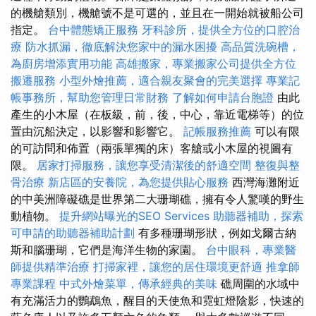
的機艙類別，機艙號不是可選的，並且在一開始就被船公司
指定。
台中體態矯正服務
牙科診所，提供全方位的口腔治
療
防水抓漏，徹底解決您家中的漏水困擾
高品質洗碗槽，
為廚房增添實用功能
高雄搬家，專業搬家公司提供全方位
搬遷服務
小型外燴推薦，適合親友聚會的完美選擇
專業記
帳事務所，幫助您管理日常財務
了解如何申請台胞證
由此
產生的小木屋（在板級，前，後，中心，靠近電梯等）的位
置由沉船決定，以影響和影響它。
記帳服務推薦
可以有限
的可訪問和佈置（兩張單獨的床）客艙或小木屋的視圖有
限。
居家打掃服務，讓您享受清潔後的舒適空間
整復與整
骨治療
新店區的安養院，為您提供貼心服務
西灣海灘附近
的中美洲障礙礁是世界第二大珊瑚礁，擁有令人驚嘆的野生
動植物。
提升網站曝光的SEO Services
助聽器補助，探索
可申請的助聽器補助計劃
有多種珊瑚形狀，例如戈爾古納
斯和腦珊瑚，它們是海洋生物的家園。
台中眼科，專業醫
師提供精準治療
打掃家裡，讓您的居住環境更舒適
推拿師
專業課程
中式外燴菜單，傳承經典的美味
礁周圍的水域中
有充滿活力的鸚鵡魚，醒目的天使魚和霓虹燈陰影，快速的