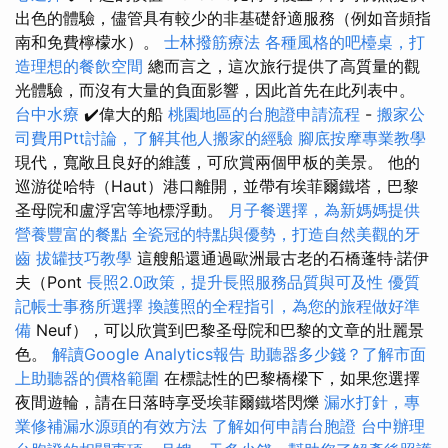
出色的體驗，儘管具有較少的非基礎舒適服務（例如音頻指
南和免費檸檬水）。
士林撥筋療法
各種風格的吧檯桌，打
造理想的餐飲空間
總而言之，這次旅行提供了高質量的觀
光體驗，而沒有大量的負面影響，因此首先在此列表中。
台中水療
✔️偉大的船
桃園地區的台胞證申請流程
-
搬家公
司費用Ptt討論，了解其他人搬家的經驗
腳底按摩專業教學
現代，寬敞且良好的維護，可欣賞兩個甲板的美景。 他的
巡游從哈特（Haut）港口離開，並帶有埃菲爾鐵塔，巴黎
圣母院和盧浮宮等地標浮動。
月子餐選擇，為新媽媽提供
營養豐富的餐點
全瓷冠的特點與優勢，打造自然美觀的牙
齒
拔罐技巧教學
這艘船還通過歐洲最古老的石橋蓬特·諾伊
夫（Pont
長照2.0政策，提升長照服務品質與可及性
優質
記帳士事務所選擇
換護照的全程指引，為您的旅程做好準
備
Neuf），可以欣賞到巴黎圣母院和巴黎的文章的壯麗景
色。
解讀Google Analytics報告
助聽器多少錢？了解市面
上助聽器的價格範圍
在標誌性的巴黎橋樑下，如果您選擇
夜間遊輪，請在日落時享受埃菲爾鐵塔閃爍
漏水打針，專
業修補漏水源頭的有效方法
了解如何申請台胞證
台中辦理