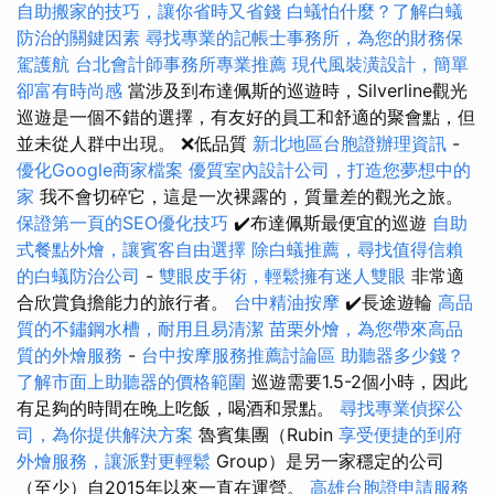
自助搬家的技巧，讓你省時又省錢
白蟻怕什麼？了解白蟻
防治的關鍵因素
尋找專業的記帳士事務所，為您的財務保
駕護航
台北會計師事務所專業推薦
現代風裝潢設計，簡單
卻富有時尚感
當涉及到布達佩斯的巡遊時，Silverline觀光
巡遊是一個不錯的選擇，有友好的員工和舒適的聚會點，但
並未從人群中出現。 ❌低品質
新北地區台胞證辦理資訊
-
優化Google商家檔案
優質室內設計公司，打造您夢想中的
家
我不會切碎它，這是一次裸露的，質量差的觀光之旅。
保證第一頁的SEO優化技巧
✔️布達佩斯最便宜的巡遊
自助
式餐點外燴，讓賓客自由選擇
除白蟻推薦，尋找值得信賴
的白蟻防治公司
-
雙眼皮手術，輕鬆擁有迷人雙眼
非常適
合欣賞負擔能力的旅行者。
台中精油按摩
✔️長途遊輪
高品
質的不鏽鋼水槽，耐用且易清潔
苗栗外燴，為您帶來高品
質的外燴服務
-
台中按摩服務推薦討論區
助聽器多少錢？
了解市面上助聽器的價格範圍
巡遊需要1.5-2個小時，因此
有足夠的時間在晚上吃飯，喝酒和景點。
尋找專業偵探公
司，為你提供解決方案
魯賓集團（Rubin
享受便捷的到府
外燴服務，讓派對更輕鬆
Group）是另一家穩定的公司
（至少）自2015年以來一直在運營。
高雄台胞證申請服務