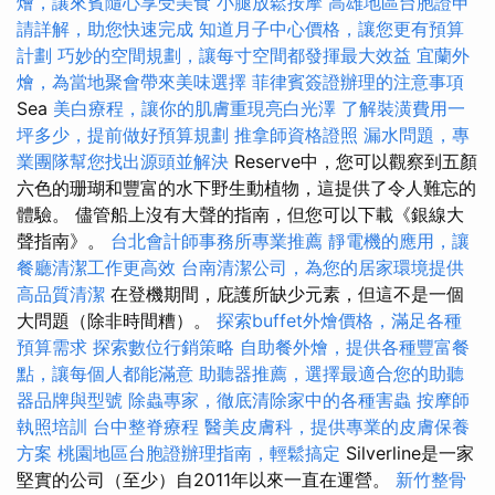
燴，讓來賓隨心享受美食
小腿放鬆按摩
高雄地區台胞證申
請詳解，助您快速完成
知道月子中心價格，讓您更有預算
計劃
巧妙的空間規劃，讓每寸空間都發揮最大效益
宜蘭外
燴，為當地聚會帶來美味選擇
菲律賓簽證辦理的注意事項
Sea
美白療程，讓你的肌膚重現亮白光澤
了解裝潢費用一
坪多少，提前做好預算規劃
推拿師資格證照
漏水問題，專
業團隊幫您找出源頭並解決
Reserve中，您可以觀察到五顏
六色的珊瑚和豐富的水下野生動植物，這提供了令人難忘的
體驗。 儘管船上沒有大聲的​​指南，但您可以下載《銀線大
聲指南》。
台北會計師事務所專業推薦
靜電機的應用，讓
餐廳清潔工作更高效
台南清潔公司，為您的居家環境提供
高品質清潔
在登機期間，庇護所缺少元素，但這不是一個
大問題（除非時間糟）。
探索buffet外燴價格，滿足各種
預算需求
探索數位行銷策略
自助餐外燴，提供各種豐富餐
點，讓每個人都能滿意
助聽器推薦，選擇最適合您的助聽
器品牌與型號
除蟲專家，徹底清除家中的各種害蟲
按摩師
執照培訓
台中整脊療程
醫美皮膚科，提供專業的皮膚保養
方案
桃園地區台胞證辦理指南，輕鬆搞定
Silverline是一家
堅實的公司（至少）自2011年以來一直在運營。
新竹整骨