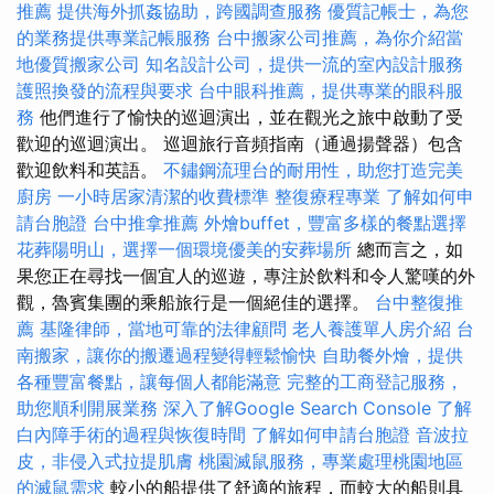
推薦
提供海外抓姦協助，跨國調查服務
優質記帳士，為您
的業務提供專業記帳服務
台中搬家公司推薦，為你介紹當
地優質搬家公司
知名設計公司，提供一流的室內設計服務
護照換發的流程與要求
台中眼科推薦，提供專業的眼科服
務
他們進行了愉快的巡迴演出，並在觀光之旅中啟動了受
歡迎的巡迴演出。 巡迴旅行音頻指南（通過揚聲器）包含
歡迎飲料和英語。
不鏽鋼流理台的耐用性，助您打造完美
廚房
一小時居家清潔的收費標準
整復療程專業
了解如何申
請台胞證
台中推拿推薦
外燴buffet，豐富多樣的餐點選擇
花葬陽明山，選擇一個環境優美的安葬場所
總而言之，如
果您正在尋找一個宜人的巡遊，專注於飲料和令人驚嘆的外
觀，魯賓集團的乘船旅行是一個絕佳的選擇。
台中整復推
薦
基隆律師，當地可靠的法律顧問
老人養護單人房介紹
台
南搬家，讓你的搬遷過程變得輕鬆愉快
自助餐外燴，提供
各種豐富餐點，讓每個人都能滿意
完整的工商登記服務，
助您順利開展業務
深入了解Google Search Console
了解
白內障手術的過程與恢復時間
了解如何申請台胞證
音波拉
皮，非侵入式拉提肌膚
桃園滅鼠服務，專業處理桃園地區
的滅鼠需求
較小的船提供了舒適的旅程，而較大的船則具