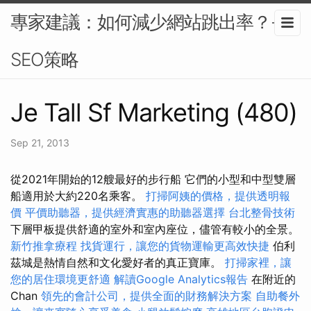
專家建議：如何減少網站跳出率？-
SEO策略
Je Tall Sf Marketing (480)
Sep 21, 2013
從2021年開始的12艘最好的步行船 它們的小型和中型雙層
船適用於大約220名乘客。
打掃阿姨的價格，提供透明報
價
平價助聽器，提供經濟實惠的助聽器選擇
台北整骨技術
下層甲板提供舒適的室外和室內座位，儘管有較小的全景。
新竹推拿療程
找貨運行，讓您的貨物運輸更高效快捷
伯利
茲城是熱情自然和文化愛好者的真正寶庫。
打掃家裡，讓
您的居住環境更舒適
解讀Google Analytics報告
在附近的
Chan
領先的會計公司，提供全面的財務解決方案
自助餐外