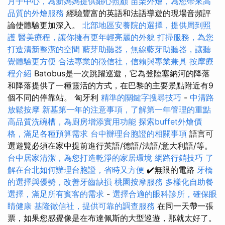
月子中心，為新媽媽提供細心照顧
苗栗外燴，為您帶來高
品質的外燴服務
經驗豐富的英語和法語導遊的現場音頻評
論使體驗更加深入。
北部地區安養院的選擇，提供周到照
護
醫美療程，讓你擁有更年輕亮麗的外貌
打掃服務，為您
打造清新整潔的空間
藍芽助聽器，無線藍芽助聽器，讓聽
覺體驗更方便
合法專業的徵信社，信賴與專業兼具
按摩療
程介紹
Batobus是一次跳躍巡遊，它為登陸塞納河的降落
和降落提供了一種靈活的方式，在巴黎的主要景點附近有9
個不同的停靠站。 匈牙利
精準的關鍵字搜尋技巧
-
中清路
放鬆按摩
新墓第一年的注意事項，了解第一年管理的重點
高品質洗碗槽，為廚房增添實用功能
探索buffet外燴價
格，滿足各種預算需求
台中辦理台胞證的相關事項
語言可
選遊覽必須在家中提前進行英語/德語/法語/意大利語/等。
台中居家清潔，為您打造乾淨的家居環境
網路行銷技巧
了
解在台北如何辦理台胞證，省時又方便
✔️無限的電路
牙橋
的選擇與優勢，改善牙齒缺損
桃園按摩服務
多樣化自助餐
選擇，滿足所有賓客的需求
-
選擇合適的眼科診所，確保眼
睛健康
基隆徵信社，提供可靠的調查服務
在同一天帶一張
票，如果您感覺像是在布達佩斯的大型巡遊，那就太好了。