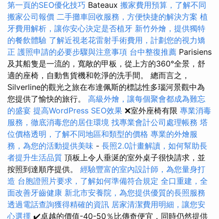
第一頁的SEO優化技巧
Bateaux
搬家費用預算，了解不同
搬家公司報價
二手攤車回收服務，方便快捷的解決方案
植
牙費用解析，讓你安心決定是否植牙
新竹外燴，提供獨特
的餐飲體驗
了解近視老花雷射手術費用，計劃您的視力矯
正
護照申請的必要步驟與注意事項
台中整復推薦
Parisiens
及其船隻是一流的，寬敞的甲板，從上方的360°全景，舒
適的座椅，自動售貨機和乾淨的洗手間。 總而言之，
Silverline的觀光之旅在布達佩斯的標誌性多瑙河景觀中為
您提供了愉快的旅行。
高級外燴，讓每個聚會都成為難忘
的盛宴
提高WordPress SEO效果
❌室外座椅有限
專業消毒
服務，徹底消毒您的居住環境
找專業會計公司處理帳務
塔
位價格透明，了解不同地區和類型的價格
專業的外燴服
務，為您的活動提供美味
-
長照2.0計畫解讀，如何幫助長
者提升生活品質
頂板上令人垂涎的室外桌子很快請求，並
按照到達順序提供。
經驗豐富的室內設計師，為您量身打
造
台胞證照片要求，了解如何準備符合規定
全口重建，全
面改善牙齒健康
新北市安養院，為您提供優質的長照服務
透過電話查詢獲得精確的資訊
居家清潔費用明細，讓您安
心選擇
✔️卓越的價值-40-50％比傳奇便宜，同時仍然提供