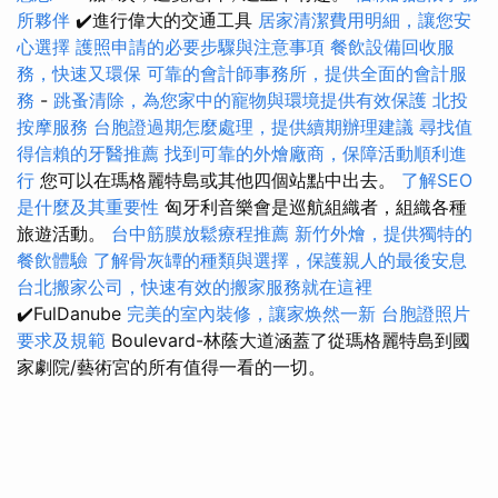
所夥伴
✔️進行偉大的交通工具
居家清潔費用明細，讓您安
心選擇
護照申請的必要步驟與注意事項
餐飲設備回收服
務，快速又環保
可靠的會計師事務所，提供全面的會計服
務
-
跳蚤清除，為您家中的寵物與環境提供有效保護
北投
按摩服務
台胞證過期怎麼處理，提供續期辦理建議
尋找值
得信賴的牙醫推薦
找到可靠的外燴廠商，保障活動順利進
行
您可以在瑪格麗特島或其他四個站點中出去。
了解SEO
是什麼及其重要性
匈牙利音樂會是巡航組織者，組織各種
旅遊活動。
台中筋膜放鬆療程推薦
新竹外燴，提供獨特的
餐飲體驗
了解骨灰罈的種類與選擇，保護親人的最後安息
台北搬家公司，快速有效的搬家服務就在這裡
✔️FulDanube
完美的室內裝修，讓家焕然一新
台胞證照片
要求及規範
Boulevard-林蔭大道涵蓋了從瑪格麗特島到國
家劇院/藝術宮的所有值得一看的一切。