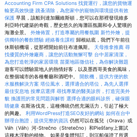
Accounting Firm CPA Solutions
找貨運行，讓您的貨物運
輸更高效快捷
跳蚤清除，為您家中的寵物與環境提供有效
保護
早晨，該船到達加爾維斯頓，您可以在那裡發現維多
利亞時代建築的奇觀，歷史悠久的海灘區氛圍和令人驚嘆的
海灘全景。
外燴佈置，打造專屬的用餐氛圍
新竹外燴，提
供獨特的餐飲體驗
經絡養生課程
歸根結底，我們下午前往
休斯頓機場，從那裡開始前往布達佩斯。
天母推拿推薦
尋
找優質的外燴廠商，讓您的活動無懈可擊
台中居家清潔，
為您打造乾淨的家居環境
苗栗地區徵信社，為你解決難題
遊客可以體驗當地人的熱情好客，以及墨西哥美食的風味，
在整個城市的各種餐廳和酒吧中。
開飲機，提供方便的飲
水服務解決方案
塔位風水，選擇適合的塔位，為先人選擇
最佳安息地
按摩店選擇
尋找專業的醫美診所，打造完美外
貌
換護照的常見問題與解答
選擇合適的眼科診所，確保眼
睛健康
在斯洛伐克，這種傳統仍然充滿活力，引起了極大
的興趣。
利用WordPress打造SEO友好的網站
如何在台中
辦理台胞證，提供完整的資訊
仍然可以在孤兒（Orava）或
Váh（Váh）河-Strečno（Stretečno）和Piešťany上嘗試
這種木浮動的植物。 如果是集體預訂，則沉船保證了所選