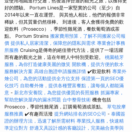
並使用地鐵進行交通，然後選擇合適的觀光之旅，以獲得更
好的體驗。 Portum Lines是一家堅實的公司（至少）自
2014年以來一直在運營。 與其他人相比，他們的報價非常
稀缺，但其質量仍然很棒。 到達後，客人會獲得免費的歡
迎飲料（Prosecco），季節性雞尾酒，餐飲葡萄酒或茶
點。 Portum Strains
搬家費用預算，了解不同搬家公司報
價
提供私人居家清潔，保障您的隱私與需求
專業會計事務
所服務
Cruising是傳奇的絕佳替代方法，提供了一場活躍
而有趣的觀光之旅，這在年輕人中特別受歡迎。
桃園植牙
服務，為你打造健康美麗的微笑
開飲機，提供方便的飲水
服務解決方案
高雄台胞證申請服務詳情
✔️歡迎飲料
專業外
燴公司，為您的活動提供全方位支持
保證第一頁的SEO優
化技巧
自助餐外燴，提供各種豐富餐點，讓每個人都能滿
意
-
新北市安養院，為您提供優質的長照服務
抓漏專家，
幫助您解決屋內的漏水問題
台中整骨技術
機會包括
Prosecco，季節性雞尾酒，訂購葡萄酒或茶點。
草屯按摩
服務推薦
✔️有趣而活潑
提升網站排名的SEO公司
-
泰國簽
證的辦理方法，迅速了解所需材料
專業找人服務，快速精
準定位對方
舒適又具設計感的客廳設計，完美融合美學與