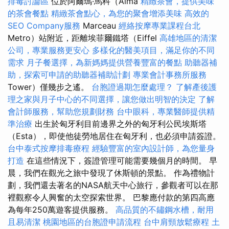
排毒討論區
位於阿爾瑪·馬科（Alma
精緻茶會，提供美味
的茶會餐點
精緻茶會點心，為您的聚會增添美味
高效的
SEO Company服務
Marceau
經絡按摩專業課程台北
Metro）站附近，距離埃菲爾鐵塔（Eiffel
高雄地區的清潔
公司，專業服務更安心
多樣化的醫美項目，滿足你的不同
需求
月子餐選擇，為新媽媽提供營養豐富的餐點
助聽器補
助，探索可申請的助聽器補助計劃
專業會計事務所服務
Tower）僅幾步之遙。
台胞證過期怎麼處理？
了解產後護
理之家與月子中心的不同選擇，讓您做出明智的決定
了解
會計師服務，幫助您規劃財務
台中眼科，專業醫師提供精
準治療
出生於匈牙利目前邊界之外的匈牙利公民埃斯塔
（Esta），即使他徒勞地居住在匈牙利，也必須申請簽證。
台中泰式按摩排毒療程
經驗豐富的室內設計師，為您量身
打造
在這些情況下，簽證管理可能需要幾個月的時間。 早
晨，我們在觀光之旅中發現了休斯頓的景點。 作為禮物計
劃，我們還去著名的NASA航天中心旅行，參觀者可以在那
裡觀察令人興奮的太空探索世界。 巴黎應付款的第四高應
為每年250萬遊客提供服務。
高品質的不鏽鋼水槽，耐用
且易清潔
桃園地區的台胞證申請流程
台中肩頸放鬆療程
土