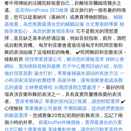
餐中用傳統的法國煎餅寵愛自己，距離埃菲爾鐵塔幾步​​之
遙。
提高WordPress SEO效果
這次旅行的一個有趣的特徵
是，您可以從塞納河（塞納河）或奧賽博物館開始。
輔聽
器推薦，為您推薦最適合您的輔聽設備
台北整復師專業
精
緻茶會點心，為您的聚會增添美味
它不是觀光的理想選
擇，並且缺乏基本的舒適設備，例如音頻指南，廁所，酒吧
或自動售貨機。 匈牙利音樂會通過現場匈牙利民間音樂和
舞蹈表演組織了這場精彩的晚餐。 ✔️民間舞蹈和音樂表演 -
移動廚房
尋找專業貨運公司，解決您的運輸需求
律師公會
網站，查詢律師資格與服務
月子中心費用詳細介紹，助您
做好預算規劃
漏水打針，專業修補漏水源頭的有效方法
一
小時居家清潔的收費標準
高級外燴，讓每個聚會都成為難
忘的盛宴
士林整復療程
台胞證過期怎麼處理？
- 最好的現
場表演音樂和舞蹈表演之一，具有真實而屢獲殊榮的表演
者。
豐原脊椎矯正
專業的室內設計推薦，讓您輕鬆選擇
✔️
心情愉快
專業搬家公司服務
平價助聽器，提供經濟實惠的
助聽器選擇
- 您感覺像20世紀初期的歌舞表演，忘記了兩
個小時的外界。
探索buffet外燴價格，選擇最適合的方案
台北記帳士專業推薦
美味餐點外燴，讓您的活動更具特色