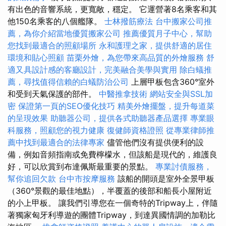
有出色的音響系統，更寬敞，穩定。 它運營著8名乘客和其
他150名乘客的八個艦隊。
士林撥筋療法
台中搬家公司推
薦，為你介紹當地優質搬家公司
推薦優質月子中心，幫助
您找到最適合的照顧場所
永和護理之家，提供舒適的居住
環境和貼心照顧
苗栗外燴，為您帶來高品質的外燴服務
舒
適又具設計感的客廳設計，完美融合美學與實用
除白蟻推
薦，尋找值得信賴的白蟻防治公司
上層甲板包含360°室外
和受到天氣保護的部件。
中醫推拿技術
網站安全與SSL加
密
保證第一頁的SEO優化技巧
精美外燴擺盤，提升每道菜
的呈現效果
助聽器公司，提供各式助聽器產品選擇
專業眼
科服務，照顧您的視力健康
復健師資格證照
從專業律師推
薦中找到最適合的法律專家
儘管他們沒有提供便利的設
備，例如音頻指南或免費檸檬水，但該船是現代的，維護良
好，可以欣賞到布達佩斯最重要的景點。
專業討債服務，
幫你追回欠款
台中市按摩服務
該船的開頭是室外全景甲板
（360°景觀的最佳地點），半覆蓋的後部和船長小屋附近
的小上甲板。 讓我們引導您在一個奇特的Tripway上，伴隨
著獨家匈牙利導遊的團體Tripway，到達異國情調的加勒比