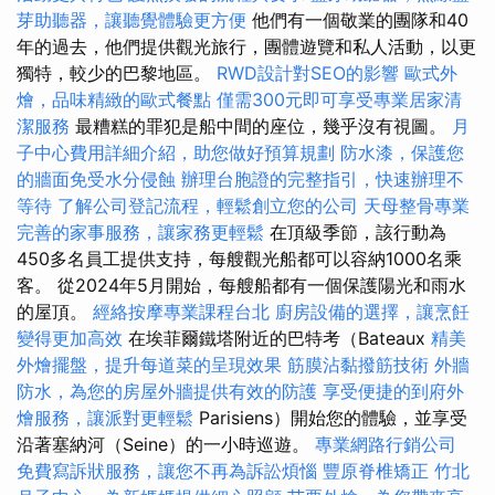
芽助聽器，讓聽覺體驗更方便
他們有一個敬業的團隊和40
年的過去，他們提供觀光旅行，團體遊覽和私人活動，以更
獨特，較少的巴黎地區。
RWD設計對SEO的影響
歐式外
燴，品味精緻的歐式餐點
僅需300元即可享受專業居家清
潔服務
最糟糕的罪犯是船中間的座位，幾乎沒有視圖。
月
子中心費用詳細介紹，助您做好預算規劃
防水漆，保護您
的牆面免受水分侵蝕
辦理台胞證的完整指引，快速辦理不
等待
了解公司登記流程，輕鬆創立您的公司
天母整骨專業
完善的家事服務，讓家務更輕鬆
在頂級季節，該行動為
450多名員工提供支持，每艘觀光船都可以容納1000名乘
客。 從2024年5月開始，每艘船都有一個保護陽光和雨水
的屋頂。
經絡按摩專業課程台北
廚房設備的選擇，讓烹飪
變得更加高效
在埃菲爾鐵塔附近的巴特考（Bateaux
精美
外燴擺盤，提升每道菜的呈現效果
筋膜沾黏撥筋技術
外牆
防水，為您的房屋外牆提供有效的防護
享受便捷的到府外
燴服務，讓派對更輕鬆
Parisiens）開始您的體驗，並享受
沿著塞納河（Seine）的一小時巡遊。
專業網路行銷公司
免費寫訴狀服務，讓您不再為訴訟煩惱
豐原脊椎矯正
竹北