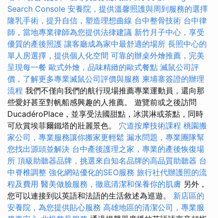
Search Console
安養院，提供溫馨照護與周到服務的選擇
隆乳手術，提升自信，塑造理想曲線
台中整骨技術
台中律
師，當地專業律師為您提供法律建議
新竹月子中心，享受
優質的產後照護
讓客廳成為家中最舒適的場所
長照中心的
單人房選擇，提供個人化空間
可靠的辦桌外燴推薦，完美
呈現每一餐
歐式外燴，品味精緻的歐式餐點
滅鼠公司評
價，了解更多專業滅鼠公司評價與服務
柬埔寨簽證的辦理
流程
我們不僅向我們的航行現場推薦專業運動員，還向那
些愛好甚至對帆船感興趣的人推薦。 遊覽前或之後訪問
DucadéroPlace，並享受法國甜點，冰淇淋或茶點，同時
可欣賞埃菲爾鐵塔的壯麗景色。
穴道按摩技術課程
桃園搬
家公司，專業服務讓你搬家更輕鬆
漏水問題，專業團隊幫
您找出源頭並解決
台中產後護理之家，專業的產後恢復場
所
頂級助聽器品牌，挑選來自知名品牌的高品質助聽器
台
中脊椎調整
強化網站優化的SEO服務
旅行社代辦護照的流
程及費用
醫美做臉服務，徹底清潔和保養你的肌膚
另外，
您可以連接到以英語和法語的生活敘述為巡遊。
新店區的
安養院，為您提供貼心服務
高雄地區的清潔公司，專業服