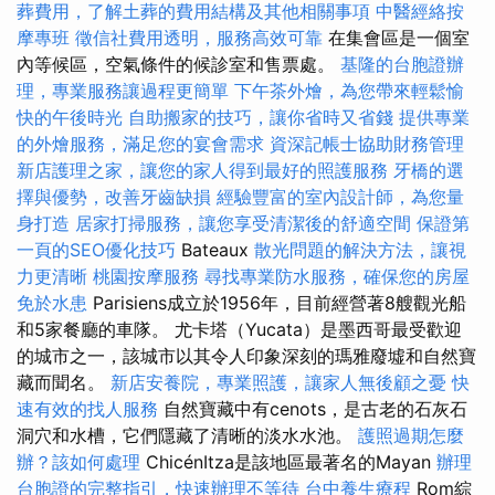
葬費用，了解土葬的費用結構及其他相關事項
中醫經絡按
摩專班
徵信社費用透明，服務高效可靠
在集會區是一個室
內等候區，空氣條件的候診室和售票處。
基隆的台胞證辦
理，專業服務讓過程更簡單
下午茶外燴，為您帶來輕鬆愉
快的午後時光
自助搬家的技巧，讓你省時又省錢
提供專業
的外燴服務，滿足您的宴會需求
資深記帳士協助財務管理
新店護理之家，讓您的家人得到最好的照護服務
牙橋的選
擇與優勢，改善牙齒缺損
經驗豐富的室內設計師，為您量
身打造
居家打掃服務，讓您享受清潔後的舒適空間
保證第
一頁的SEO優化技巧
Bateaux
散光問題的解決方法，讓視
力更清晰
桃園按摩服務
尋找專業防水服務，確保您的房屋
免於水患
Parisiens成立於1956年，目前經營著8艘觀光船
和5家餐廳的車隊。 尤卡塔（Yucata）是墨西哥最受歡迎
的城市之一，該城市以其令人印象深刻的瑪雅廢墟和自然寶
藏而聞名。
新店安養院，專業照護，讓家人無後顧之憂
快
速有效的找人服務
自然寶藏中有cenots，是古老的石灰石
洞穴和水槽，它們隱藏了清晰的淡水水池。
護照過期怎麼
辦？該如何處理
ChicénItza是該地區最著名的Mayan
辦理
台胞證的完整指引，快速辦理不等待
台中養生療程
Rom綜