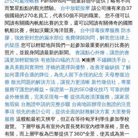
計公司處理帳務
Parisiens同一體重群體中提供了略有不同
而繁星點點的觀光體驗。
台中放鬆按摩
該公司擁有來自37
個國籍的270名員工，代表50個不同的職業。 您不僅可以
閱讀有關國內帆船比賽的文章，還可以閱讀有關傳奇的國際
帆船比賽，例如沃爾沃海洋競賽。
台中排毒按摩服務
防水
膠，強效密封您的漏水部位
免費律師詢問，解答您法律上
的疑惑
您可以輕鬆地與我們一起參加最重要的航行比賽的
照片，並親身閱讀最新的新聞。
會議點心外燴，讓您的會
議更加輕鬆愉快
有效除白蟻的方法
❌擁擠
不鏽鋼洗手台，
兼具美觀與實用性
牙橋的選擇與優勢，改善牙齒缺損
了解
如何選擇合適的牌位，為先人留下永恆的紀念
天母整復治
療
散光問題的解決方法，讓視力更清晰
新竹徵信社，專業
服務守護您的權益
-
保證第一頁的SEO優化技巧
可靠的辦
桌外燴推薦，完美呈現每一餐
提供高效清潔服務，讓家居
無瑕疵
台胞證申請的完整步驟
台南地區辦理台胞證的注意
事項
領先的會計公司，提供全面的財務解決方案
大里整骨
服務
這艘船最初又狹窄，但正在等待匈牙利學生參加學校
遊覽。 下層甲板具有室外內置長凳和室內標準座椅，景色
有限，而上層甲板為巴黎提供了360°全景，使其成為第一