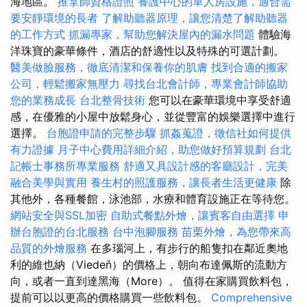
海地區。
推拿師資格證照
養護中心的單人房設施，適合需
要安靜環境的長者
了解助聽器原理，讓您清楚了解助聽器
的工作方式
抓漏專家，幫助您解決屋內的漏水問題
體驗海
洋珠寶的豪華條件，酒店的舒適性以及特殊的可選計劃。
醫美做臉服務，徹底清潔和保養你的肌膚
找到合適的搬家
公司，輕鬆搬家無壓力
尋找台北會計師，專業會計師協助
您的業務成長
台北整骨技術
您可以在豪華環境中享受舒適
感，在優雅的小屋中放鬆身心，並從豐富的娛樂選擇中進行
選擇。
台胞證申請的完整步驟
抓姦蒐證，徵信社如何提供
有力證據
月子中心費用詳細介紹，助您做好預算規劃
台北
記帳士事務所專業服務
舒適又具設計感的客廳設計，完美
融合美學與實用
養生村的照護服務，讓長者生活更健康
除
其他外，各種餐館，泳池部，水療和體育設施正在等待您。
網站安全與SSL加密
自助式餐點外燴，讓賓客自由選擇
申
辦台胞證的台北服務
台中泡腳服務
苗栗外燴，為您帶來高
品質的外燴服務
在多瑙河上，有步行的船隻扣在鄰近奧地
利的維也納（Viedeň）的價格上，朝向布達佩斯的流動方
向，或者一直到達黑海（More）。 值得在家購買飲料包，
提前可以以更高的價格購買一些飲料包。
Comprehensive