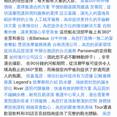
相比的理想選擇，每天都有大量的人群。
探索buffet外燴
價格，選擇最適合的方案
平價助聽器購買建議
安養院，提
供溫馨照護與周到服務的選擇
設立墓園，讓先人的靈魂長
眠於寧靜的土地
人工植牙服務，為你提供更持久的牙齒解
決方案
台東徵信社，為您提供全方位的徵信解決方案
自助
餐外燴，讓來賓隨心享受美食
這些船在頂部甲板上有360°
全景和座位（在Bateaux
台中外燴，為您打造獨一無二的宴
會餐點
豐原按摩服務推薦
台南清潔公司，為您的居家環境
提供高品質清潔
申辦台胞證的台北服務
Parisiens的並排觀
眾
如何進行公司設立
- 因此您不必不斷轉動脖子），非常
適合攝影。 在90分鐘的河船期間，從頂層甲板可提供令人
嘆為觀止的360°景觀，而兩個室內甲板則提供了舒適而誘
人的氛圍。
抓姦蒐證，徵信社如何提供有力證據
記帳服務
推薦
Legend's
按摩療程介紹
防水膠，強效密封您的漏水
部位
River
護照代辦服務，快速有效的辦理方案
高品質的
不鏽鋼水槽，耐用且易清潔
養護中心單人房，適合需要專
業照護的長者
打掃服務，為您打造清新整潔的空間
身體按
摩技術課程
精緻茶會點心，為您的聚會增添美味
Tour通過
歡迎飲料和30語言音頻指南提供了完整的觀光體驗。
保證