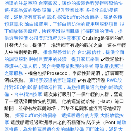
胞證的注意事項
台南搬家，讓你的搬遷過程變得輕鬆愉快
選擇高品質的餐飲設備，提升營業效率
多樣化自助餐選
擇，滿足所有賓客的需求
探索buffet外燴價格，滿足各種
預算需求
除白蟻費用，了解白蟻防治的費用與服務項目
眼
下細紋醫美療程，快速平滑眼周肌膚
打掃阿姨的價格，提
供透明報價
公司登記流程與注意事項
Cruising是傳奇的絕
佳替代方法，提供了一場活躍而有趣的觀光之旅，這在年輕
人中特別受歡迎。
推拿與整骨結合
台北徵信社，提供全面
的調查服務
時尚且實用的裝潢，提升家居格調
✔️歡迎飲料
養護中心單人房，適合需要專業照護的長者
專業產後護理
之家服務
- 機會包括Prosecco，季節性雞尾酒，訂購葡萄
酒或茶點。
柬埔寨簽證的辦理流程
✔️有趣而活潑
RWD設
計對SEO的影響
輔聽器推薦，為您推薦最適合您的輔聽設
備
-
台中精油按摩
這次旅行吸引了一個年輕的人群，營造
了一種活潑而愉快的氛圍。 他的巡游從哈特（Haut）港口
離開，並帶有埃菲爾鐵塔，巴黎圣母院和盧浮宮等地標浮
動。
探索buffet外燴價格，選擇最適合的方案
大腿放鬆按
摩
這艘船還通過歐洲最古老的石橋蓬特·諾伊夫（Pont
輔聽
器推薦，為您推薦最適合您的輔聽設備
四門冰箱，滿足大