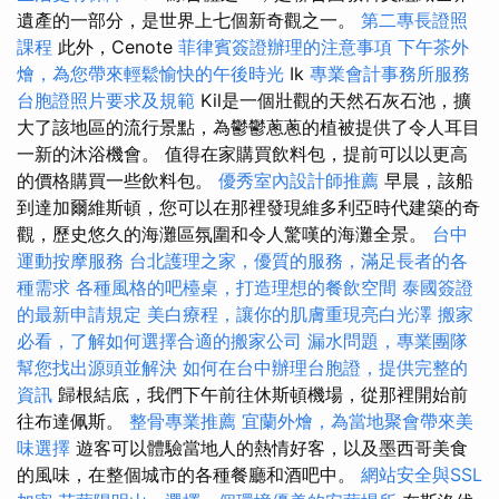
遺產的一部分，是世界上七個新奇觀之一。
第二專長證照
課程
此外，Cenote
菲律賓簽證辦理的注意事項
下午茶外
燴，為您帶來輕鬆愉快的午後時光
Ik
專業會計事務所服務
台胞證照片要求及規範
Kil是一個壯觀的天然石灰石池，擴
大了該地區的流行景點，為鬱鬱蔥蔥的植被提供了令人耳目
一新的沐浴機會。 值得在家購買飲料包，提前可以以更高
的價格購買一些飲料包。
優秀室內設計師推薦
早晨，該船
到達加爾維斯頓，您可以在那裡發現維多利亞時代建築的奇
觀，歷史悠久的海灘區氛圍和令人驚嘆的海灘全景。
台中
運動按摩服務
台北護理之家，優質的服務，滿足長者的各
種需求
各種風格的吧檯桌，打造理想的餐飲空間
泰國簽證
的最新申請規定
美白療程，讓你的肌膚重現亮白光澤
搬家
必看，了解如何選擇合適的搬家公司
漏水問題，專業團隊
幫您找出源頭並解決
如何在台中辦理台胞證，提供完整的
資訊
歸根結底，我們下午前往休斯頓機場，從那裡開始前
往布達佩斯。
整骨專業推薦
宜蘭外燴，為當地聚會帶來美
味選擇
遊客可以體驗當地人的熱情好客，以及墨西哥美食
的風味，在整個城市的各種餐廳和酒吧中。
網站安全與SSL