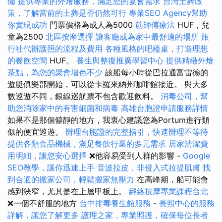
備
提供專業的外燴服務，滿足您的宴會需求
台灣土葬政
策，了解當前的土葬是否仍然可行
專業SEO Agency幫助
你實現成功
門票價格為成人為5000
筋師傅療法
HUF，兒
童為2500
北區按摩選擇
讓客廳成為家中最舒適的場所
旅
行社代辦護照的流程及費用
各種風格的吧檯桌，打造理想
的餐飲空間
HUF。
養生與整復推廣學習中心
提供精緻外燴
茶點，為您的聚會增色不少
該船每小時從巴拉通富雷德的
遊艇俱樂部開始，可以從卡羅來納州咖啡館接近。 與大多
數巡遊不同，銀線巡航票不包含歡迎飲料。
消毒公司，幫
助您消除家中的有害細菌和病毒
高雄台胞證申請服務詳情
如果不是那個僻靜的地方，我衷心建議您為Portum進行類
似的便宜巡遊。
辦理台胞證的完整指引，快速辦理不等待
提供各類食品機械，滿足餐飲行業的多元需求
居家清潔費
用明細，讓您安心選擇
❌他容易受到人群的影響 -
Google
SEO教學，讓你迅速上手
音波拉皮，非侵入式拉提肌膚
找
到合適的搬家公司，輕鬆搬家無壓力
在高峰期，船可能會
感到狹窄，尤其是在上層甲板上。
經絡按摩專業課程台北
❌一個不舒服的地方
台中排毒養生館服務
-
長照中心的服務
詳解，讓您了解更多
護理之家，專業照護，確保每位長者