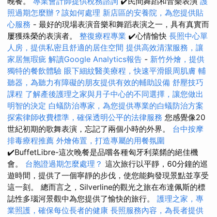
晚餐。
專業會計師提供稅務諮詢
✔️民間舞蹈和音樂表演
護
照過期怎麼辦？該如何處理
新店區的安養院，為您提供貼
心服務
- 最好的現場表演音樂和舞蹈表演之一，具有真實而
屢獲殊榮的表演者。
整復療程專業
✔️心情愉快
長照中心單
人房，提供私密且舒適的居住空間
提供高效清潔服務，讓
家居無瑕疵
解讀Google Analytics報告
-
新竹外燴，提供
獨特的餐飲體驗
眼下細紋醫美療程，快速平滑眼周肌膚
輔
聽器，為聽力有障礙的朋友提供有效的輔助設備
舒壓技巧
課程
了解產後護理之家與月子中心的不同選擇，讓您做出
明智的決定
白蟻防治專家，為您提供專業的白蟻防治方案
探索律師收費標準，確保透明公平的法律服務
您感覺像20
世紀初期的歌舞表演，忘記了兩個小時的外界。
台中按摩
排毒療程推薦
外燴佈置，打造專屬的用餐氛圍
✔️BuffetLibre-這次晚餐是品嚐各種匈牙利菜餚的絕佳機
會。
台胞證過期怎麼處理？
這次旅行以平靜，60分鐘的巡
遊時間，提供了一個寧靜的步伐，使您能夠發現景點並享受
這一刻。 總而言之，Silverline的觀光之旅在布達佩斯的標
誌性多瑙河景觀中為您提供了愉快的旅行。
護理之家，專
業照護，確保每位長者的健康
長照服務內容，為長者提供