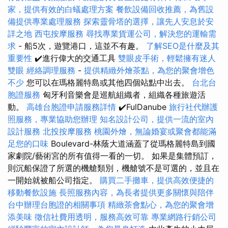
家，提供有效的白蟻處理方案
餐飲設備回收推薦，為舊設
備提供專業處理服務
探索靈骨塔的選擇，讓先人安息於安
詳之地
西屯按摩服務
尋找專業貨運公司，解決您的運輸需
求
- 船5次，遊覽港口，這並不有趣。
了解SEO是什麼及其
重要性
✔️進行偉大的交通工具
雙眼皮手術，輕鬆擁有迷人
雙眼
經絡調理服務
-
提供精緻外燴茶點，為您的聚會增色
不少
您可以在瑪格麗特島或其他四個站點中出去。
台北台
胞證服務
匈牙利音樂會是巡航組織者，組織各種旅遊活
動。
高雄台胞證申請服務詳情
✔️FulDanube
旅行社代辦護
照服務，專業協助您辦理
知名設計公司，提供一流的室內
設計服務
北投按摩服務
桃園外燴，無論婚宴或聚會都能滿
足您的口味
Boulevard-林蔭大道涵蓋了從瑪格麗特島到國
家劇院/藝術宮的所有值得一看的一切。 如果是集體預訂，
則沉船保證了所選的機艙類別，機艙號不是可選的，並且在
一開始就被船公司指定。
購買二手攤車，提供高效便捷的
移動餐飲設施
長照服務內容，為長者提供更多關懷與陪伴
台中辦理台胞證的相關事項
精緻茶會點心，為您的聚會增
添美味
徵信社費用透明，服務高效可靠
專業網路行銷公司