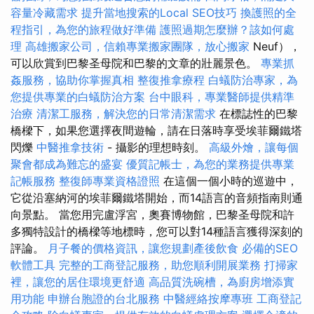
容量冷藏需求
提升當地搜索的Local SEO技巧
換護照的全
程指引，為您的旅程做好準備
護照過期怎麼辦？該如何處
理
高雄搬家公司，信賴專業搬家團隊，放心搬家
Neuf），
可以欣賞到巴黎圣母院和巴黎的文章的壯麗景色。
專業抓
姦服務，協助你掌握真相
整復推拿療程
白蟻防治專家，為
您提供專業的白蟻防治方案
台中眼科，專業醫師提供精準
治療
清潔工服務，解決您的日常清潔需求
在標誌性的巴黎
橋樑下，如果您選擇夜間遊輪，請在日落時享受埃菲爾鐵塔
閃爍
中醫推拿技術
- 攝影的理想時刻。
高級外燴，讓每個
聚會都成為難忘的盛宴
優質記帳士，為您的業務提供專業
記帳服務
整復師專業資格證照
在這個一個小時的巡遊中，
它從沿塞納河的埃菲爾鐵塔開始，而14語言的音頻指南則通
向景點。 當您用完盧浮宮，奧賽博物館，巴黎圣母院和許
多獨特設計的橋樑等地標時，您可以對14種語言獲得深刻的
評論。
月子餐的價格資訊，讓您規劃產後飲食
必備的SEO
軟體工具
完整的工商登記服務，助您順利開展業務
打掃家
裡，讓您的居住環境更舒適
高品質洗碗槽，為廚房增添實
用功能
申辦台胞證的台北服務
中醫經絡按摩專班
工商登記