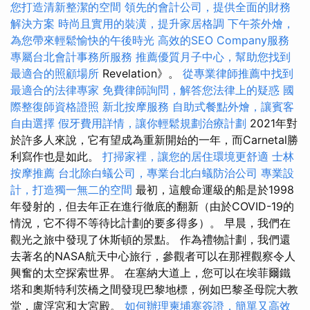
您打造清新整潔的空間
領先的會計公司，提供全面的財務
解決方案
時尚且實用的裝潢，提升家居格調
下午茶外燴，
為您帶來輕鬆愉快的午後時光
高效的SEO Company服務
專屬台北會計事務所服務
推薦優質月子中心，幫助您找到
最適合的照顧場所
Revelation》。
從專業律師推薦中找到
最適合的法律專家
免費律師詢問，解答您法律上的疑惑
國
際整復師資格證照
新北按摩服務
自助式餐點外燴，讓賓客
自由選擇
假牙費用詳情，讓你輕鬆規劃治療計劃
2021年對
於許多人來說，它有望成為重新開始的一年，而Carnetal勝
利寫作也是如此。
打掃家裡，讓您的居住環境更舒適
士林
按摩推薦
台北除白蟻公司，專業台北白蟻防治公司
專業設
計，打造獨一無二的空間
最初，這艘命運級的船是於1998
年發射的，但去年正在進行徹底的翻新（由於COVID-19的
情況，它不得不等待比計劃的要多得多）。 早晨，我們在
觀光之旅中發現了休斯頓的景點。 作為禮物計劃，我們還
去著名的NASA航天中心旅行，參觀者可以在那裡觀察令人
興奮的太空探索世界。 在塞納大道上，您可以在埃菲爾鐵
塔和奧斯特利茨橋之間發現巴黎地標，例如巴黎圣母院大教
堂，盧浮宮和大宮殿。
如何辦理柬埔寨簽證，簡單又高效