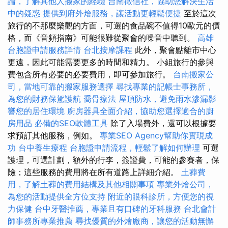
論，了解其他人搬家的經驗
台南徵信社，協助您解決生活
中的疑惑
提供到府外燴服務，讓活動更輕鬆便捷
至於這次
旅行的不那麼樂觀的方面，可選的食品碗不值得10歐元的價
格，而《音頻指南》可能很難從聚會的噪音中聽到。
高雄
台胞證申請服務詳情
台北按摩課程
此外，聚會點離市中心
更遠，因此可能需要更多的時間和精力。 小組旅行的參與
費包含所有必要的必要費用，即可參加旅行。
台南搬家公
司，當地可靠的搬家服務選擇
尋找專業的記帳士事務所，
為您的財務保駕護航
喬骨療法
屋頂防水，避免雨水滲漏影
響您的居住環境
廚房器具全面介紹，協助您選擇適合的廚
房用品
必備的SEO軟體工具
除了入場費外，還可以根據要
求預訂其他服務，例如。
專業SEO Agency幫助你實現成
功
台中養生療程
台胞證申請流程，輕鬆了解如何辦理
可選
護理，可選計劃，額外的行李，簽證費，可能的參賽者，保
險；這些服務的費用將在所有道路上詳細介紹。
土葬費
用，了解土葬的費用結構及其他相關事項
專業外燴公司，
為您的活動提供全方位支持
附近的眼科診所，方便您的視
力保健
台中牙醫推薦，專業且有口碑的牙科服務
台北會計
師事務所專業推薦
尋找優質的外燴廠商，讓您的活動無懈