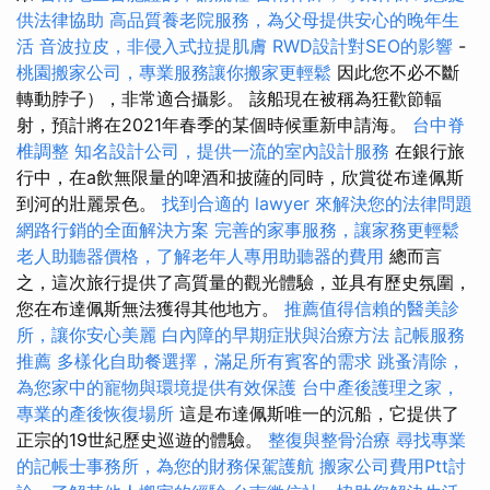
供法律協助
高品質養老院服務，為父母提供安心的晚年生
活
音波拉皮，非侵入式拉提肌膚
RWD設計對SEO的影響
-
桃園搬家公司，專業服務讓你搬家更輕鬆
因此您不必不斷
轉動脖子），非常適合攝影。 該船現在被稱為狂歡節輻
射，預計將在2021年春季的某個時候重新申請海。
台中脊
椎調整
知名設計公司，提供一流的室內設計服務
在銀行旅
行中，在a飲無限量的啤酒和披薩的同時，欣賞從布達佩斯
到河的壯麗景色。
找到合適的 lawyer 來解決您的法律問題
網路行銷的全面解決方案
完善的家事服務，讓家務更輕鬆
老人助聽器價格，了解老年人專用助聽器的費用
總而言
之，這次旅行提供了高質量的觀光體驗，並具有歷史氛圍，
您在布達佩斯無法獲得其他地方。
推薦值得信賴的醫美診
所，讓你安心美麗
白內障的早期症狀與治療方法
記帳服務
推薦
多樣化自助餐選擇，滿足所有賓客的需求
跳蚤清除，
為您家中的寵物與環境提供有效保護
台中產後護理之家，
專業的產後恢復場所
這是布達佩斯唯一的沉船，它提供了
正宗的19世紀歷史巡遊的體驗。
整復與整骨治療
尋找專業
的記帳士事務所，為您的財務保駕護航
搬家公司費用Ptt討