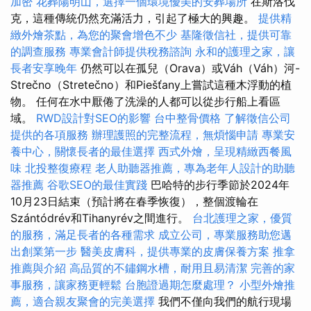
加密
花葬陽明山，選擇一個環境優美的安葬場所
在斯洛伐
克，這種傳統仍然充滿活力，引起了極大的興趣。
提供精
緻外燴茶點，為您的聚會增色不少
基隆徵信社，提供可靠
的調查服務
專業會計師提供稅務諮詢
永和的護理之家，讓
長者安享晚年
仍然可以在孤兒（Orava）或Váh（Váh）河-
Strečno（Stretečno）和Piešťany上嘗試這種木浮動的植
物。 任何在水中厭倦了洗澡的人都可以從步行船上看區
域。
RWD設計對SEO的影響
台中整骨價格
了解徵信公司
提供的各項服務
辦理護照的完整流程，無煩惱申請
專業安
養中心，關懷長者的最佳選擇
西式外燴，呈現精緻西餐風
味
北投整復療程
老人助聽器推薦，專為老年人設計的助聽
器推薦
谷歌SEO的最佳實踐
巴哈特的步行季節於2024年
10月23日結束（預計將在春季恢復），整個渡輪在
Szántódrév和Tihanyrév之間進行。
台北護理之家，優質
的服務，滿足長者的各種需求
成立公司，專業服務助您邁
出創業第一步
醫美皮膚科，提供專業的皮膚保養方案
推拿
推薦與介紹
高品質的不鏽鋼水槽，耐用且易清潔
完善的家
事服務，讓家務更輕鬆
台胞證過期怎麼處理？
小型外燴推
薦，適合親友聚會的完美選擇
我們不僅向我們的航行現場