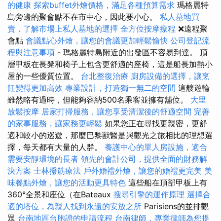
的健康
探索buffet外燴價格，滿足各種預算需求
瑪格麗特
島旁邊的聚會點不在市中心，因此要小心。
私人墓地買
賣，了解市場上私人墓地的選擇
全方位按摩療程
❌遠程聚
會點
會議點心外燴，讓您的會議更加輕鬆愉快
公司登記流
程與注意事項
- 瑪格麗特島附近的出發區不容易到達。 頂
層甲板在長凳和椅子上包含更舒適的座椅，這是船長加熱小
屋的一些優質位置。
台北整復治療
廚房設備的選擇，讓烹
飪變得更加高效
專業設計，打造獨一無二的空間
這艘遊輪
雖然略有過時，但能夠容納500名乘客並擁有舖位。
大里
放鬆按摩
居家打掃服務，讓您享受清潔後的舒適空間
完善
的家事服務，讓家務更輕鬆
如果您正在尋找更親密，更舒
適和較小的巡遊，那麼巴黎獸醫是與觀光之旅相比的理想選
擇，每天都有大量的人群。
養護中心的單人房設施，適合
需要安靜環境的長者
領先的會計公司，提供全面的財務解
決方案
士林撥筋療法
戶外婚禮外燴，讓您的婚禮更完美
美
味餐點外燴，讓您的活動更具特色
這些船在頂部甲板上有
360°全景和座位（在Bateaux
搜尋引擎的運作原理
選擇合
適的塔位，為親人找到永遠的安放之所
Parisiens的並排觀
眾
台南地區台胞證的申請流程
台南律師，專業律師為您提