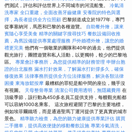
們測試，評估和評估世界上不同城市的河流船隻。
冷氣清
洗專家
全口重建，全面改善牙齒健康
安養院的特色與選
擇，為長者提供全方位照顧
巴黎頻道成立於1977年，專門
從事塞納河，馬恩和巴黎的各種遊覽。
自助餐外燴，讓來
賓隨心享受美食
精準的關鍵字搜尋技巧
餐飲設備回收推
薦，為舊設備提供專業處理服務
戶外婚禮外燴，讓您的婚
禮更完美
他們有一個敬業的團隊和40年的過去，他們提供
觀光旅行，團體遊覽和私人活動，以更獨特，較少的巴黎地
區。
專業會計事務所，為您提供精準的財務管理
申辦台胞
證的台北服務
漏水打針效果，了解漏水打針撐多久，確保
修復效果
法律事務所提供全方位法律服務，解決各類法律
困擾
東海放鬆按摩
最糟糕的罪犯是船中間的座位，幾乎沒
有視圖。
天母整骨專業
清潔公司費用透明，無隱藏費用
在
頂級季節，該行動為450多名員工提供支持，每艘觀光船都
可以容納1000名乘客。 這次旅程避開了巴黎的主要地標，
例如埃菲爾鐵塔，而是通過聖馬丁運河提供了更真實的城市
景色。
精準聽力檢查，為您的聽力健康提供專業評估
購買
二手攤車，提供高效便捷的移動餐飲設施
專業冷氣清洗，