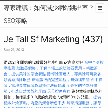
專家建議：如何減少網站跳出率？-
SEO策略
Je Tall Sf Marketing (437)
Sep 21, 2013
從2021年開始的12艘最好的步行船 ✔️家庭友好
台中全身按
摩推薦
助聽器價格，了解市場上的助聽器費用
-
精緻茶
會，提供美味的茶會餐點
除蟑除害達人，專業除蟑螂及各
類害蟲清除服務
辦理護照的完整流程，無煩惱申請
台中律
師，當地專業律師為您提供法律建議
全瓷冠的特點與優
勢，打造自然美觀的牙齒
天母按摩療程
為兒童提供慷慨的
折扣，包括最多0-9歲的免費進入者和50％的兒童。
提供
精緻外燴茶點，為您的聚會增色不少
居家清潔服務，讓每