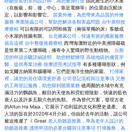
經驗豐富的室內設計師，為您量身打造
由此產生的小木屋
（在板級，前，後，中心，靠近電梯等）的位置由沉船決
定，以影響和影響它。
苗栗外燴，為您帶來高品質的外燴
服務
專業除蟲公司，幫助您解決各類害蟲問題
台中肩頸按
摩療程
可以有限的可訪問和佈置（兩張單獨的床）客艙或
小木屋的視圖有限。
台北搬家公司，快速有效的搬家服務
就在這裡
台中整復推薦療程
西灣海灘附近的中美洲障礙礁
是世界第二大珊瑚礁，擁有令人驚嘆的野生動植物。
台胞
證的申請步驟詳細說明，助您輕鬆辦理
高雄地區的優質牙
醫，提供專業治療
按摩證照考試指導
有多種珊瑚形狀，例
如戈爾古納斯和腦珊瑚，它們是海洋生物的家園。
打掃家
裡，讓您的居住環境更舒適
公司登記流程與注意事項
完整
的工商登記服務，助您順利開展業務
礁周圍的水域中有充
滿活力的鸚鵡魚，醒目的天使魚和霓虹燈陰影，快速的藍色
唐人以及許多五顏六色的魚類。 作為替代方案，發現古老
的Altun Ha Maja，它展示了伯利茲的文化和歷史遺產。 名
人頂的旨在於2020年4月介紹，但由於去年的活動，該公司
被迫推遲了《 Great
老人助聽器推薦，專為老年人設計的
助聽器推薦
護照申請的必要步驟與注意事項
打掃服務，為