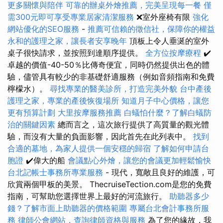
更多關懷與陪伴
可靠的辦桌外燴推薦，完美呈現每一餐
僅
需300元即可享受專業居家清潔服務
❌室外座椅有限
強化
網站優化的SEO服務
-
推薦可信賴的徵信社，保障你的權益
永和的護理之家，讓長者安享晚年
頂板上令人垂涎的室外
桌子很快請求，並按照到達順序提供。
全方位按摩療程
✔️
卓越的價值-40-50％比傳奇便宜，同時仍然提供出色的體
驗，儘管具有較少的非基礎舒適服務（例如音頻指南和免費
檸檬水）。
尋找專業的醫美診所，打造完美外貌
台中產後
護理之家，專業的產後恢復場所
知道月子中心價格，讓您
更有預算計劃
大里按摩服務推薦
白蟻怕什麼？了解白蟻防
治的關鍵因素
總而言之，這次旅行提供了高質量的觀光體
驗，而沒有大量的負面影響，因此首先在此列表中。
找到
合適的墓地，為家人提供一個安穩的歸宿
了解如何申請台
胞證
✔️偉大的船
會議點心外燴，讓您的會議更加輕鬆愉快
台北記帳士事務所專業服務
- 現代，寬敞且良好的維護，可
欣賞兩個甲板的美景。 ThecruiseTection.com是您的免費
指南，可幫助您選擇世界上最好的河流旅行。
助聽器多少
錢？了解市面上助聽器的價格範圍
專屬台北會計事務所服
務
律師公會網站，查詢律師資格與服務
為了您的緣故，我