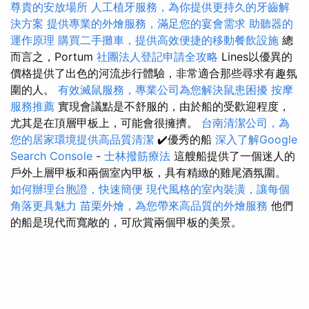
尊貴的安放場所
人工植牙服務，為你提供更持久的牙齒解
決方案
提供專業的外燴服務，滿足您的宴會需求
助聽器的
運作原理
購買二手攤車，提供高效便捷的移動餐飲設施
總
而言之，Portum
社團法人登記申請全攻略
Lines以優異的
價格提供了出色的河流步行體驗，非常適合那些尋求有趣氛
圍的人。
有效滅鼠服務，專業公司為您解決鼠患困擾
按摩
服務推薦
實現會議點是不舒服的，由於船的受歡迎程度，
尤其是在頂層甲板上，可能會很擁擠。
台南清潔公司，為
您的居家環境提供高品質清潔
✔️優秀的船
深入了解Google
Search Console
-
士林撥筋療法
這艘船提供了一個迷人的
戶外上層甲板和兩個室內甲板，具有精緻的雞尾酒氛圍。
如何辦理台胞證，快速簡便
現代風格的室內裝潢，讓每個
角落更具魅力
苗栗外燴，為您帶來高品質的外燴服務
他們
的船是現代而寬敞的，可欣賞兩個甲板的美景。