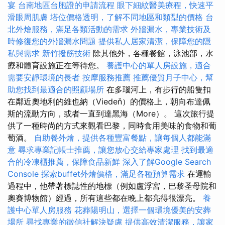
宴
台南地區台胞證的申請流程
眼下細紋醫美療程，快速平
滑眼周肌膚
塔位價格透明，了解不同地區和類型的價格
台
北外燴服務，滿足各類活動的需求
外牆漏水，專業技術及
時修復您的外牆漏水問題
提供私人居家清潔，保障您的隱
私與需求
新竹撥筋技術
除其他外，各種餐館，泳池部，水
療和體育設施正在等待您。
養護中心的單人房設施，適合
需要安靜環境的長者
按摩服務推薦
推薦優質月子中心，幫
助您找到最適合的照顧場所
在多瑙河上，有步行的船隻扣
在鄰近奧地利的維也納（Viedeň）的價格上，朝向布達佩
斯的流動方向，或者一直到達黑海（More）。 這次旅行提
供了一種時尚的方式來觀看巴黎，同時食用美味的食物和葡
萄酒。
自助餐外燴，提供各種豐富餐點，讓每個人都能滿
意
尋求專業記帳士推薦，讓您放心交給專家處理
找到最適
合的冷凍櫃推薦，保障食品新鮮
深入了解Google Search
Console
探索buffet外燴價格，滿足各種預算需求
在運輸
過程中，他帶著標誌性的地標（例如盧浮宮，巴黎圣母院和
奧賽博物館）經過，所有這些都在晚上都亮得很漂亮。
養
護中心單人房服務
花葬陽明山，選擇一個環境優美的安葬
場所
尋找專業的徵信社解決疑慮
提供高效清潔服務，讓家