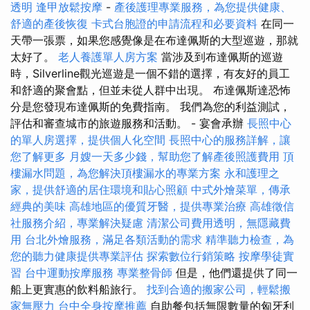
透明
逢甲放鬆按摩
-
產後護理專業服務，為您提供健康、
舒適的產後恢復
卡式台胞證的申請流程和必要資料
在同一
天帶一張票，如果您感覺像是在布達佩斯的大型巡遊，那就
太好了。
老人養護單人房方案
當涉及到布達佩斯的巡遊
時，Silverline觀光巡遊是一個不錯的選擇，有友好的員工
和舒適的聚會點，但並未從人群中出現。 布達佩斯達恐怖
分是您發現布達佩斯的免費指南。 我們為您的利益測試，
評估和審查城市的旅遊服務和活動。 - 宴會承辦
長照中心
的單人房選擇，提供個人化空間
長照中心的服務詳解，讓
您了解更多
月嫂一天多少錢，幫助您了解產後照護費用
頂
樓漏水問題，為您解決頂樓漏水的專業方案
永和護理之
家，提供舒適的居住環境和貼心照顧
中式外燴菜單，傳承
經典的美味
高雄地區的優質牙醫，提供專業治療
高雄徵信
社服務介紹，專業解決疑慮
清潔公司費用透明，無隱藏費
用
台北外燴服務，滿足各類活動的需求
精準聽力檢查，為
您的聽力健康提供專業評估
探索數位行銷策略
按摩學徒實
習
台中運動按摩服務
專業整骨師
但是，他們還提供了同一
船上更實惠的飲料船旅行。
找到合適的搬家公司，輕鬆搬
家無壓力
台中全身按摩推薦
自助餐包括無限數量的匈牙利