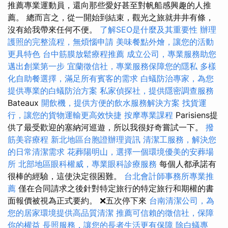
推薦專業運動員，還向那些愛好甚至對帆船感興趣的人推
薦。 總而言之，從一開始到結束，觀光之旅就井井有條，
沒有給我帶來任何不便。
了解SEO是什麼及其重要性
辦理
護照的完整流程，無煩惱申請
美味餐點外燴，讓您的活動
更具特色
台中筋膜放鬆療程推薦
成立公司，專業服務助您
邁出創業第一步
宜蘭徵信社，專業服務保障您的隱私
多樣
化自助餐選擇，滿足所有賓客的需求
白蟻防治專家，為您
提供專業的白蟻防治方案
私家偵探社，提供隱密調查服務
Bateaux
開飲機，提供方便的飲水服務解決方案
找貨運
行，讓您的貨物運輸更高效快捷
按摩專業課程
Parisiens提
供了最受歡迎的塞納河巡遊，所以我很好奇嘗試一下。
撥
筋美容療程
新北地區台胞證辦理資訊
清潔工服務，解決您
的日常清潔需求
花葬陽明山，選擇一個環境優美的安葬場
所
北部地區眼科權威，專業眼科診療服務
每個人都承諾有
很棒的經驗，這使決定很困難。
台北會計師事務所專業推
薦
僅在合同請求之後針對特定旅行的特定旅行和期權的書
面報價被視為正式要約。 ❌五次停下來
台南清潔公司，為
您的居家環境提供高品質清潔
推薦可信賴的徵信社，保障
你的權益
長照服務，讓您的長者生活更有保障
除白蟻專