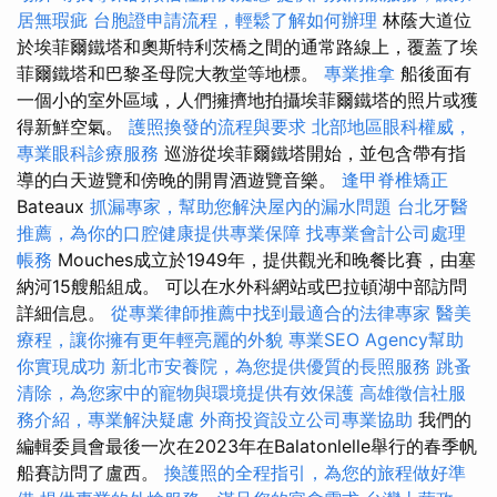
居無瑕疵
台胞證申請流程，輕鬆了解如何辦理
林蔭大道位
於埃菲爾鐵塔和奧斯特利茨橋之間的通常路線上，覆蓋了埃
菲爾鐵塔和巴黎圣母院大教堂等地標。
專業推拿
船後面有
一個小的室外區域，人們擁擠地拍攝埃菲爾鐵塔的照片或獲
得新鮮空氣。
護照換發的流程與要求
北部地區眼科權威，
專業眼科診療服務
巡游從埃菲爾鐵塔開始，並包含帶有指
導的白天遊覽和傍晚的開胃酒遊覽音樂。
逢甲脊椎矯正
Bateaux
抓漏專家，幫助您解決屋內的漏水問題
台北牙醫
推薦，為你的口腔健康提供專業保障
找專業會計公司處理
帳務
Mouches成立於1949年，提供觀光和晚餐比賽，由塞
納河15艘船組成。 可以在水外科網站或巴拉頓湖中部訪問
詳細信息。
從專業律師推薦中找到最適合的法律專家
醫美
療程，讓你擁有更年輕亮麗的外貌
專業SEO Agency幫助
你實現成功
新北市安養院，為您提供優質的長照服務
跳蚤
清除，為您家中的寵物與環境提供有效保護
高雄徵信社服
務介紹，專業解決疑慮
外商投資設立公司專業協助
我們的
編輯委員會最後一次在2023年在Balatonlelle舉行的春季帆
船賽訪問了盧西。
換護照的全程指引，為您的旅程做好準