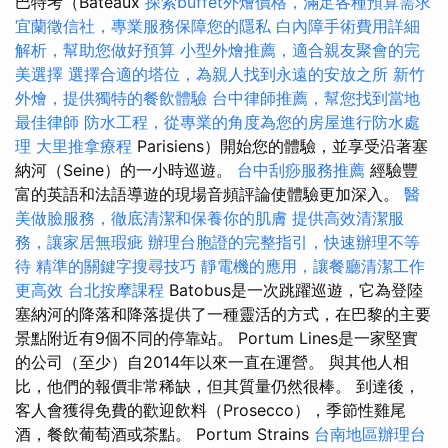
巴特考（Bateaux
探索buffet外燴價格，滿足各種預算需求
宜蘭徵信社，專業服務保障您的隱私
白內障手術費用詳細
解析，幫助您做好預算
小型外燴推薦，適合親友聚會的完
美選擇
選擇合適的塔位，為親人找到永遠的安放之所
新竹
外燴，提供獨特的餐飲體驗
台中律師推薦，幫您找到當地
最佳律師
防水工程，從專業的角度為您的房屋進行防水處
理
大里推拿療程
Parisiens）開始您的體驗，並享受沿著塞
納河（Seine）的一小時巡遊。
台中刮痧服務推薦
經驗豐
富的英語和法語導遊的現場音頻評論使體驗更加深入。
醫
美做臉服務，徹底清潔和保養你的肌膚
提供高效清潔服
務，讓家居無瑕疵
辦理台胞證的完整指引，快速辦理不等
待
精準的關鍵字搜尋技巧
靜電機的應用，讓餐廳清潔工作
更高效
台北按摩課程
Batobus是一次跳躍巡遊，它為登陸
塞納河的降落和降落提供了一種靈活的方式，在巴黎的主要
景點附近有9個不同的停靠站。 Portum Lines是一家堅實
的公司（至少）自2014年以來一直在運營。 與其他人相
比，他們的報價非常稀缺，但其質量仍然很棒。 到達後，
客人會獲得免費的歡迎飲料（Prosecco），季節性雞尾
酒，餐飲葡萄酒或茶點。 Portum Strains
台南地區辦理台