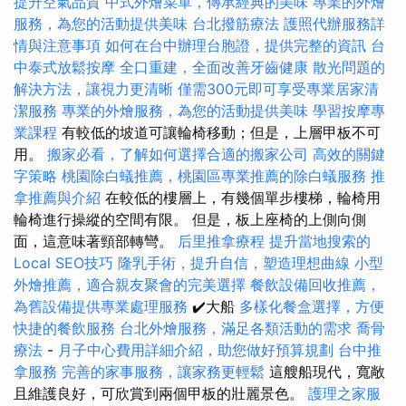
提升空氣品質
中式外燴菜單，傳承經典的美味
專業的外燴
服務，為您的活動提供美味
台北撥筋療法
護照代辦服務詳
情與注意事項
如何在台中辦理台胞證，提供完整的資訊
台
中泰式放鬆按摩
全口重建，全面改善牙齒健康
散光問題的
解決方法，讓視力更清晰
僅需300元即可享受專業居家清
潔服務
專業的外燴服務，為您的活動提供美味
學習按摩專
業課程
有較低的坡道可讓輪椅移動；但是，上層甲板不可
用。
搬家必看，了解如何選擇合適的搬家公司
高效的關鍵
字策略
桃園除白蟻推薦，桃園區專業推薦的除白蟻服務
推
拿推薦與介紹
在較低的樓層上，有幾個單步樓梯，輪椅用
輪椅進行操縱的空間有限。 但是，板上座椅的上側向側
面，這意味著頸部轉彎。
后里推拿療程
提升當地搜索的
Local SEO技巧
隆乳手術，提升自信，塑造理想曲線
小型
外燴推薦，適合親友聚會的完美選擇
餐飲設備回收推薦，
為舊設備提供專業處理服務
✔️大船
多樣化餐盒選擇，方便
快捷的餐飲服務
台北外燴服務，滿足各類活動的需求
喬骨
療法
-
月子中心費用詳細介紹，助您做好預算規劃
台中推
拿服務
完善的家事服務，讓家務更輕鬆
這艘船現代，寬敞
且維護良好，可欣賞到兩個甲板的壯麗景色。
護理之家服