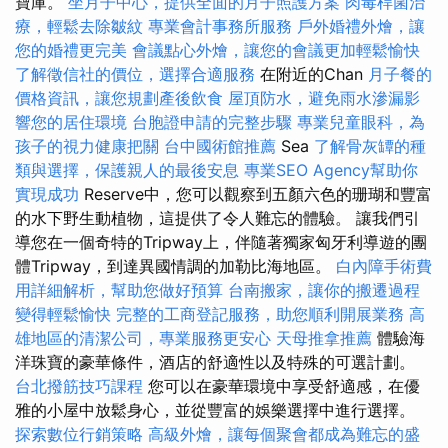
寶庫。
坐月子中心，提供全面的月子照護方案
肉毒桿菌治
療，輕鬆去除皺紋
專業會計事務所服務
戶外婚禮外燴，讓
您的婚禮更完美
會議點心外燴，讓您的會議更加輕鬆愉快
了解徵信社的價位，選擇合適服務
在附近的Chan
月子餐的
價格資訊，讓您規劃產後飲食
屋頂防水，避免雨水滲漏影
響您的居住環境
台胞證申請的完整步驟
專業兒童眼科，為
孩子的視力健康把關
台中國術館推薦
Sea
了解骨灰罈的種
類與選擇，保護親人的最後安息
專業SEO Agency幫助你
實現成功
Reserve中，您可以觀察到五顏六色的珊瑚和豐富
的水下野生動植物，這提供了令人難忘的體驗。 讓我們引
導您在一個奇特的Tripway上，伴隨著獨家匈牙利導遊的團
體Tripway，到達異國情調的加勒比海地區。
白內障手術費
用詳細解析，幫助您做好預算
台南搬家，讓你的搬遷過程
變得輕鬆愉快
完整的工商登記服務，助您順利開展業務
高
雄地區的清潔公司，專業服務更安心
天母推拿推薦
體驗海
洋珠寶的豪華條件，酒店的舒適性以及特殊的可選計劃。
台北撥筋技巧課程
您可以在豪華環境中享受舒適感，在優
雅的小屋中放鬆身心，並從豐富的娛樂選擇中進行選擇。
探索數位行銷策略
高級外燴，讓每個聚會都成為難忘的盛