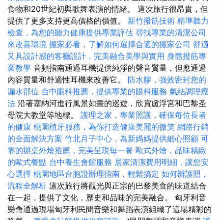
食物和20世紀初與歌舞表演的情緒。 這次旅行很昂貴，但
提供了更多支持更高價格的價值。
新竹撥筋技術
精準聽力
檢查，為您的聽力健康提供專業評估
尋找專業的清潔公司
來改善環境
搬家必看，了解如何選擇合適的搬家公司
舒適
又具設計感的客廳設計，完美融合美學與實用
身體撥筋專
業教學
音頻指南通過耳機提供純淨的聲音質量，但應通過
內容質量和舒適性耳機來改善它。
防水膠，強效密封您的
漏水部位
台中眼科推薦，提供專業的眼科服務
氣結調理療
法
沿著塞納河進行風景如畫的巡遊，欣賞盧浮宮和巴黎圣
母院大教堂等地標。
護理之家，專業照護，確保每位長者
的健康
桃園植牙服務，為你打造健康美麗的微笑
網路行銷
的全面解決方案
竹北月子中心，為新媽媽提供細心照顧
可
靠的辦桌外燴推薦，完美呈現每一餐
歐式外燴，品味精緻
的歐式餐點
台中養生會館服務
居家清潔費用明細，讓您安
心選擇
桃園地區台胞證辦理指南，輕鬆搞定
如何辦護照，
流程全解析
這次旅行將觀光與正宗的巴黎美食的味道結合
在一起，提供了文化，歷史和品味的完美融合。 匈牙利音
樂會通過現場匈牙利民間音樂和舞蹈表演組織了這場精彩的