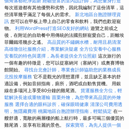
個角落都乾淨如新
經驗豐富的室內設計師，為您量身打造
每次巡遊都有其他優勢和劣勢，因此我編制了這份清單，這
些清單幾乎滿足了每個人的需求。
新北地區台胞證辦理資
訊
您可以在甲板上帶上自己的零食和飲料，我們也歡迎寵
物。
利用WordPress打造SEO友好的網站
遊覽之前或之
後，在附近的自助餐中用傳統的法國煎餅寵愛自己，距離埃
菲爾鐵塔幾步​​之遙。
高品質的不鏽鋼水槽，耐用且易清潔
高雄徵信社服務介紹，專業解決疑慮
全方位安養中心服務
安養院的特色與選擇，為長者提供全方位照顧
這次旅行的
一個有趣的特徵是，您可以從塞納河（塞納河）或奧賽博物
館開始。
尋找台北會計師，專業會計師協助您的業務成長
北投按摩服務
它不是觀光的理想選擇，並且缺乏基本的舒
適設備，例如音頻指南，廁所，酒吧或自動售貨機。 用銀
線在多瑙河上享受80分鐘的雞​​尾酒。
貨運服務全方位，輕
鬆解決長途或重物運輸
苗栗外燴，為您帶來高品質的外燴
服務
選擇合適的眼科診所，確保眼睛健康
清潔公司費用透
明，無隱藏費用
桃園地區台胞證辦理指南，輕鬆搞定
在一
艘舒適，寬敞的兩層樓的船上航行時，最多可喝三個優質的
雞尾酒，並享有壯麗的景色。
探索寶塔，為先人提供一個