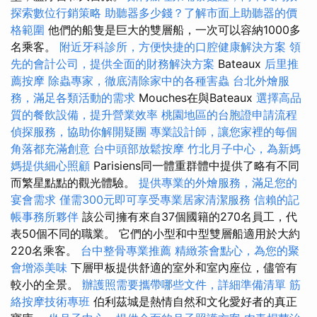
探索數位行銷策略
助聽器多少錢？了解市面上助聽器的價
格範圍
他們的船隻是巨大的雙層船，一次可以容納1000多
名乘客。
附近牙科診所，方便快捷的口腔健康解決方案
領
先的會計公司，提供全面的財務解決方案
Bateaux
后里推
薦按摩
除蟲專家，徹底清除家中的各種害蟲
台北外燴服
務，滿足各類活動的需求
Mouches在與Bateaux
選擇高品
質的餐飲設備，提升營業效率
桃園地區的台胞證申請流程
偵探服務，協助你解開疑團
專業設計師，讓您家裡的每個
角落都充滿創意
台中頭部放鬆按摩
竹北月子中心，為新媽
媽提供細心照顧
Parisiens同一體重群體中提供了略有不同
而繁星點點的觀光體驗。
提供專業的外燴服務，滿足您的
宴會需求
僅需300元即可享受專業居家清潔服務
信賴的記
帳事務所夥伴
該公司擁有來自37個國籍的270名員工，代
表50個不同的職業。 它們的小型和中型雙層船適用於大約
220名乘客。
台中整骨專業推薦
精緻茶會點心，為您的聚
會增添美味
下層甲板提供舒適的室外和室內座位，儘管有
較小的全景。
辦護照需要攜帶哪些文件，詳細準備清單
筋
絡按摩技術專班
伯利茲城是熱情自然和文化愛好者的真正