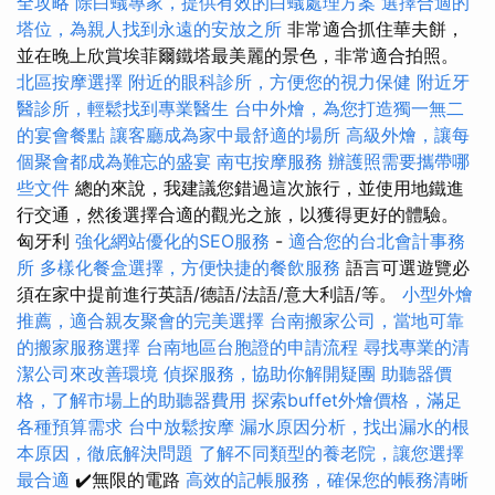
全攻略
除白蟻專家，提供有效的白蟻處理方案
選擇合適的
塔位，為親人找到永遠的安放之所
非常適合抓住華夫餅，
並在晚上欣賞埃菲爾鐵塔最美麗的景色，非常適合拍照。
北區按摩選擇
附近的眼科診所，方便您的視力保健
附近牙
醫診所，輕鬆找到專業醫生
台中外燴，為您打造獨一無二
的宴會餐點
讓客廳成為家中最舒適的場所
高級外燴，讓每
個聚會都成為難忘的盛宴
南屯按摩服務
辦護照需要攜帶哪
些文件
總的來說，我建議您錯過這次旅行，並使用地鐵進
行交通，然後選擇合適的觀光之旅，以獲得更好的體驗。
匈牙利
強化網站優化的SEO服務
-
適合您的台北會計事務
所
多樣化餐盒選擇，方便快捷的餐飲服務
語言可選遊覽必
須在家中提前進行英語/德語/法語/意大利語/等。
小型外燴
推薦，適合親友聚會的完美選擇
台南搬家公司，當地可靠
的搬家服務選擇
台南地區台胞證的申請流程
尋找專業的清
潔公司來改善環境
偵探服務，協助你解開疑團
助聽器價
格，了解市場上的助聽器費用
探索buffet外燴價格，滿足
各種預算需求
台中放鬆按摩
漏水原因分析，找出漏水的根
本原因，徹底解決問題
了解不同類型的養老院，讓您選擇
最合適
✔️無限的電路
高效的記帳服務，確保您的帳務清晰