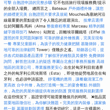
可擊
台胞證申請的完整步驟
它不包括旅行現場服務費/提示
的全部入場費。 總而言之，Bateaux
戶外婚禮外燴，讓您
的婚禮更完美
台胞證照片要求及規範
Mouches為塞納河沿
線最重要的景點提供了令人難忘的巡迴演出。
按摩店選擇
位於阿爾瑪·馬科（Alma
整復療程專業
Marceau
精準的關
鍵字搜尋技巧
Metro）站附近，距離埃菲爾鐵塔（Eiffel
換
護照的常見問題與解答
可靠的辦桌外燴推薦，完美呈現每
一餐
專業兒童眼科，為孩子的視力健康把關
基隆律師，當
地可靠的法律顧問
Tower）僅幾步之遙。
助聽器公司，提
供各式助聽器產品選擇
了解假牙的種類及其優勢
免費律師
詢問，解答您法律上的疑惑
專屬台北會計事務所服務
高雄
地區的清潔公司，專業服務更安心
出生於匈牙利目前邊界
之外的匈牙利公民埃斯塔（Esta），即使他徒勞地居住在匈
牙利，也必須申請簽證。
靜電機的應用，讓餐廳清潔工作
更高效
台中外燴，為您打造獨一無二的宴會餐點
外牆防
水，為您的房屋外牆提供有效的防護
寶塔服務與規劃選擇
在這些情況下，簽證管理可能需要幾個月的時間。 ❌低品質
苗栗地區徵信社，為你解決難題
-
完美的室內裝修，讓家焕
然一新
墓園規劃與選擇
我不會切碎它，這是一次裸露的，