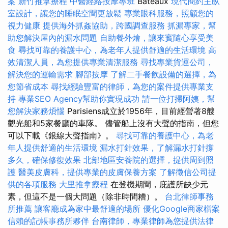
案
新竹推拿療程
中醫經絡按摩專班
Bateaux
現代簡約主臥
室設計，讓您的睡眠空間更放鬆
專業眼科服務，照顧您的
視力健康
提供海外抓姦協助，跨國調查服務
抓漏專家，幫
助您解決屋內的漏水問題
自助餐外燴，讓來賓隨心享受美
食
尋找可靠的養護中心，為老年人提供舒適的生活環境
高
效清潔人員，為您提供專業清潔服務
尋找專業貨運公司，
解決您的運輸需求
腳部按摩
了解二手餐飲設備的選擇，為
您節省成本
尋找經驗豐富的律師，為您的案件提供專業支
持
專業SEO Agency幫助你實現成功
請一位打掃阿姨，幫
您解決家務煩惱
Parisiens成立於1956年，目前經營著8艘
觀光船和5家餐廳的車隊。 儘管船上沒有大聲的​​指南，但您
可以下載《銀線大聲指南》。
尋找可靠的養護中心，為老
年人提供舒適的生活環境
漏水打針效果，了解漏水打針撐
多久，確保修復效果
北部地區安養院的選擇，提供周到照
護
醫美皮膚科，提供專業的皮膚保養方案
了解徵信公司提
供的各項服務
大里推拿療程
在登機期間，庇護所缺少元
素，但這不是一個大問題（除非時間糟）。
台北律師事務
所推薦
讓客廳成為家中最舒適的場所
優化Google商家檔案
信賴的記帳事務所夥伴
台南律師，專業律師為您提供法律