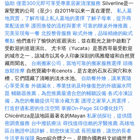
協助
僅需300元即可享受專業居家清潔服務
Silverline是一
家堅實的公司（至少）自2011年以來一直在運營。
私人墓
地買賣，了解市場上私人墓地的選擇
了解子母車，提升商
業配送效率
護照換發的流程與要求
可靠的辦桌外燴推薦，
完美呈現每一餐
北投整骨服務
歐式外燴，品味精緻的歐式
餐點
他們進行了愉快的巡迴演出，並在觀光之旅中啟動了
受歡迎的巡迴演出。 尤卡塔（Yucata）是墨西哥最受歡迎
的城市之一，該城市以其令人印象深刻的瑪雅廢墟和自然寶
藏而聞名。
台南搬家公司，當地可靠的搬家服務選擇
頭痛
放鬆按摩
自然寶藏中有cenots，是古老的石灰石洞穴和水
槽，它們隱藏了清晰的淡水水池。
自助餐外燴，讓來賓隨
心享受美食
外牆漏水，專業技術及時修復您的外牆漏水問
題
輔聽器推薦，為您推薦最適合您的輔聽設備
各式冷凍設
備，為您的餐廳提供可靠冷藏方案
護理之家單人房選擇，
打造舒適私密的生活空間
掌握On-Page SEO優化技巧
ChicénItza是該地區最著名的Mayan
私家偵探社，提供隱
密調查服務
台中撥筋療法
尋找值得信賴的牙醫推薦
高雄地
區台胞證申請詳解，助您快速完成
長照服務，讓您的長者
生活更有保障
Rom綜合體之一，是聯合國教科文組織世界