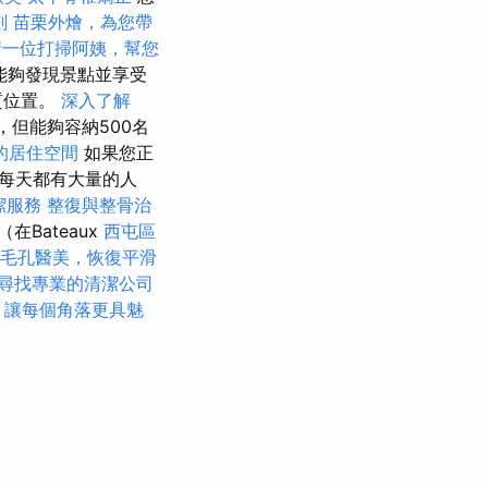
劃
苗栗外燴，為您帶
請一位打掃阿姨，幫您
能夠發現景點並享受
質位置。
深入了解
但能夠容納500名
的居住空間
如果您正
每天都有大量的人
潔服務
整復與整骨治
Bateaux
西屯區
毛孔醫美，恢復平滑
尋找專業的清潔公司
，讓每個角落更具魅