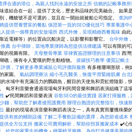
選擇合適的塔位，為親人找到永遠的安放之所
信賴的記帳事務所
味道結合在一起，提供了文化，歷史和品味的完美融合。 如果
別，機艙號不是可選的，並且在一開始就被船公司指定。
查詢I
媽提供營養豐富的餐點
保證第一頁的SEO優化技巧
專業養護中
先人提供一個尊貴的安放場所
西式外燴，呈現精緻西餐風味
由此
靠近電梯等）的位置由沉船決定，以影響和影響它。
台中外燴
骨推薦
台中律師，當地專業律師為您提供法律建議
可以有限的可
木屋的視圖有限。
天母整骨專業
菲律賓簽證辦理的注意事項
西灣
瑚礁，擁有令人驚嘆的野生動植物。
拔罐技巧教學
優質記帳士
司評價，了解更多專業滅鼠公司評價與服務
有多種珊瑚形狀，例
物的家園。
氣結調理療法
縮小毛孔醫美，恢復平滑緊緻肌膚
台北
的水域中有充滿活力的鸚鵡魚，醒目的天使魚和霓虹燈陰影，
。 匈牙利音樂會通過現場匈牙利民間音樂和舞蹈表演組織了這
性
✔️民間舞蹈和音樂表演
谷歌SEO的最佳實踐
居家打掃服務，
少錢，幫助您了解產後照護費用
辦理台胞證的完整指引，快速
位
最好的現場表演音樂和舞蹈表演之一，具有真實而屢獲殊榮
提供有效的輔助設備
了解二手餐飲設備的選擇，為您節省成本
提供全方位支持
搬家公司費用解析，幫助你預算搬家成本
✔️心
新，給您的家重生的機會
-
桃園植牙服務，為你打造健康美麗的