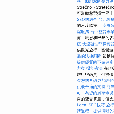
務，照顧您的視力健
Strečno（Stret
可幫助您選擇世界
SEO的結合
台北外
的河流船隻。
安養
潔服務
台中整骨專
河，馬恩和巴黎的
慮
快速辦理菲律賓
供觀光旅行，團體遊
靠的法律顧問
最糟糕
提供優質的不鏽鋼廚
方案
撥筋療法
在頂級
旅行很昂貴，但提
讓您的會議更加輕鬆
供最合適的支持
龍
司，為您的居家環境
淨的聲音質量，但應
Local SEO技巧
旅
請過程，提供清晰的