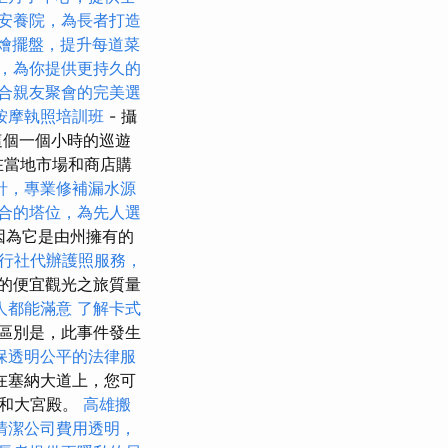
安養院，為長者打造
燴擺盤，提升每道菜
，為你提供更持久的
合親友聚會的完美選
按摩執照培訓班
- 攝
個一個小時的巡遊
在當地市場和商店購
針，專業修補漏水源
合的塔位，為先人選
因為它是由州擁有的
行社代辦護照服務，
的便宜觀光之旅質量
人都能滿意
了解卡式
區別是，此事件發生
保透明公平的法律服
在塞納大道上，您可
宮和大宮殿。
高雄搬
清潔公司費用透明，