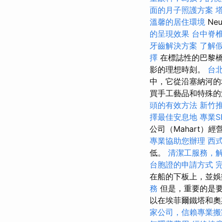
面的月子照護方案
溫馨的居住環境
Ne
的呈現效果
台中脊
牙齒解決方案
了解
擇
在標誌性的巴黎
影的理想時刻。
台
中，它從沿塞納河的
買手工藝品和特殊
頭的有效方法
新竹
擇最佳安息地
專業S
公司（Mahart）
專業協助您辦理
西
低。
清潔工服務，
台胞證的申請方式
在船的下板上，並
務
但是，重要的是要
以在埃菲爾鐵塔和奧
家公司，信賴專業搬