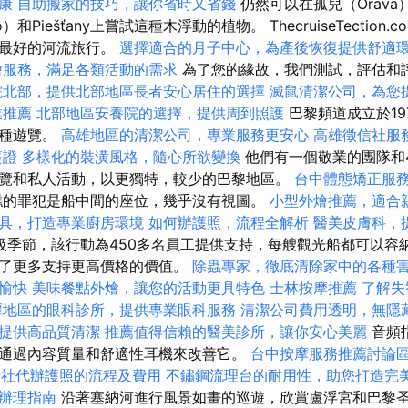
康
自助搬家的技巧，讓你省時又省錢
仍然可以在孤兒（Orava）
ečno）和Piešťany上嘗試這種木浮動的植物。 ThecruiseTecti
上最好的河流旅行。
選擇適合的月子中心，為產後恢復提供舒適
燴服務，滿足各類活動的需求
為了您的緣故，我們測試，評估和
院北部，提供北部地區長者安心居住的選擇
滅鼠清潔公司，為您
業推薦
北部地區安養院的選擇，提供周到照護
巴黎頻道成立於19
各種遊覽。
高雄地區的清潔公司，專業服務更安心
高雄徵信社服
簽證
多樣化的裝潢風格，隨心所欲變換
他們有一個敬業的團隊和
覽和私人活動，以更獨特，較少的巴黎地區。
台中體態矯正服
的罪犯是船中間的座位，幾乎沒有視圖。
小型外燴推薦，適合
具，打造專業廚房環境
如何辦護照，流程全解析
醫美皮膚科，
季節，該行動為450多名員工提供支持，每艘觀光船都可以容納1
供了更多支持更高價格的價值。
除蟲專家，徹底清除家中的各種
愉快
美味餐點外燴，讓您的活動更具特色
士林按摩推薦
了解失
潭地區的眼科診所，提供專業眼科服務
清潔公司費用透明，無隱
提供高品質清潔
推薦值得信賴的醫美診所，讓你安心美麗
音頻
通過內容質量和舒適性耳機來改善它。
台中按摩服務推薦討論
行社代辦護照的流程及費用
不鏽鋼流理台的耐用性，助您打造完
辦理指南
沿著塞納河進行風景如畫的巡遊，欣賞盧浮宮和巴黎