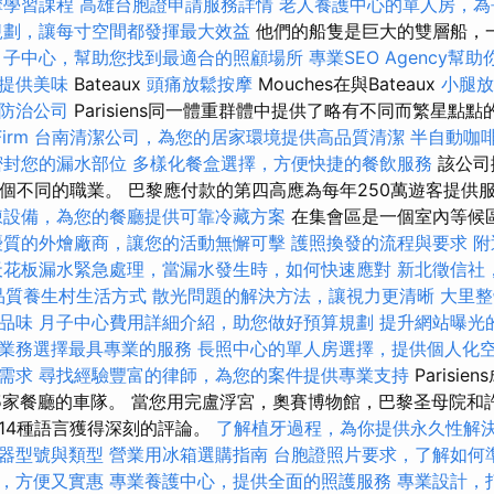
摩學習課程
高雄台胞證申請服務詳情
老人養護中心的單人房，為
規劃，讓每寸空間都發揮最大效益
他們的船隻是巨大的雙層船，一
月子中心，幫助您找到最適合的照顧場所
專業SEO Agency幫
提供美味
Bateaux
頭痛放鬆按摩
Mouches在與Bateaux
小腿
防治公司
Parisiens同一體重群體中提供了略有不同而繁星點
irm
台南清潔公司，為您的居家環境提供高品質清潔
半自動咖
密封您的漏水部位
多樣化餐盒選擇，方便快捷的餐飲服務
該公司
50個不同的職業。 巴黎應付款的第四高應為每年250萬遊客提供
凍設備，為您的餐廳提供可靠冷藏方案
在集會區是一個室內等候
優質的外燴廠商，讓您的活動無懈可擊
護照換發的流程與要求
附
天花板漏水緊急處理，當漏水發生時，如何快速應對
新北徵信社
品質養生村生活方式
散光問題的解決方法，讓視力更清晰
大里整
品味
月子中心費用詳細介紹，助您做好預算規劃
提升網站曝光的SE
業務選擇最具專業的服務
長照中心的單人房選擇，提供個人化
需求
尋找經驗豐富的律師，為您的案件提供專業支持
Parisi
5家餐廳的車隊。 當您用完盧浮宮，奧賽博物館，巴黎圣母院和
14種語言獲得深刻的評論。
了解植牙過程，為你提供永久性解
器型號與類型
營業用冰箱選購指南
台胞證照片要求，了解如何
，方便又實惠
專業養護中心，提供全面的照護服務
專業設計，