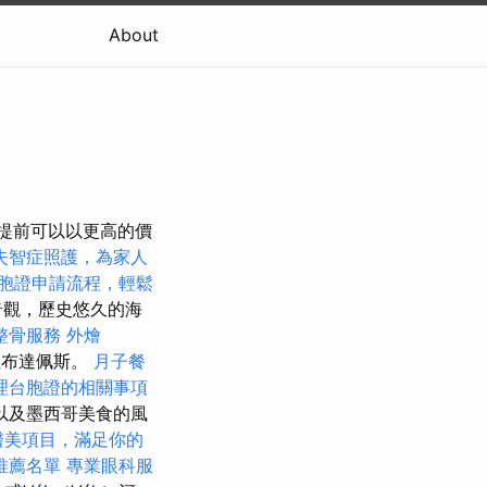
About
，提前可以以更高的價
失智症照護，為家人
胞證申請流程，輕鬆
奇觀，歷史悠久的海
整骨服務
外燴
往布達佩斯。
月子餐
理台胞證的相關事項
以及墨西哥美食的風
醫美項目，滿足你的
推薦名單
專業眼科服