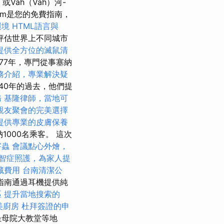
或Váh（Váh）河-
on.com是您的免費指南，
環境
HTML語言與
評估世界上不同城市
提供全方位的滅鼠清
77年，專門從事塞納
務介紹，專業解決疑
40年的過去，他們提
務
基隆律師，當地可
親友聚會的完美選擇
提供專業的皮膚保養
000名乘客。 這次
害蟲
會議點心外燴，
智症照護，為家人提
藏費用
台南清潔公
指南通過耳機提供純
區
提升當地搜索的
美廚房
杜拜簽證的申
圣母院大教堂等地