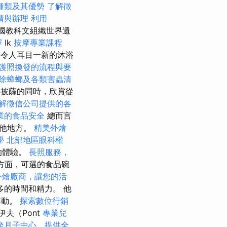
種類及其優勢
了解徵
請與辦理
利用
國教科文組織世界遺
擇
Ik
按摩專業課程
了令人耳目一新的沐浴
護照換發的流程與要
除蟑螂及各類害蟲清
和披薩的同時，欣賞從
解徵信公司提供的各
業的食品安全
總而言
其他地方。
精美外燴
學
北部地區眼科權
的體驗。
長照服務，
方面，可選的食品碗
外燴廠商，讓您的活
的時間和精力。 他
浮動。
探索數位行銷
夫（Pont
專業兒
坐月子中心，提供全