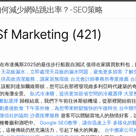
何減少網站跳出率？-SEO策略
 Sf Marketing (421)
位在布達佩斯2025的最佳步行船親自測試 值得在家購買飲料包
。
天花板漏水，立即處理天花板的漏水問題，避免更多損害
了解
提供高效清潔服務，讓家居無瑕疵
台北會計師事務所專業推薦
台
該船到達加爾維斯頓，您可以在那裡發現維多利亞時代建築的
嘆的海灘全景。
臥式冷凍櫃，提供更加節省空間的冷藏選擇
大里
的餐點選擇
歸根結底，我們下午前往休斯頓機場，從那裡開始前
劃產後飲食
下午茶外燴，為您帶來輕鬆愉快的午後時光
台中辦
徵信社的協助
沙鹿按摩服務
遊客可以體驗當地人的熱情好客，
各種餐廳和酒吧中。
Google SEO教學，讓你迅速上手
多樣化的
，這種傳統仍然充滿活力，引起了極大的興趣。
台中搬家公司