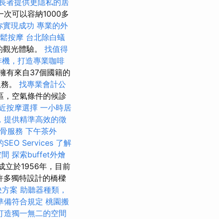
長者提供更隱私的居
次可以容納1000多
助你實現成功
專業的外
放鬆按摩
台北除白蟻
點的觀光體驗。
找值得
啡機，打造專業咖啡
擁有來自37個國籍的
服務。
找專業會計公
區，空氣條件的候診
近按摩選擇
一小時居
，提供精準高效的徵
骨服務
下午茶外
O Services
了解
空間
探索buffet外燴
ens成立於1956年，目前
許多獨特設計的橋樑
決方案
助聽器種類，
準備符合規定
桃園搬
打造獨一無二的空間