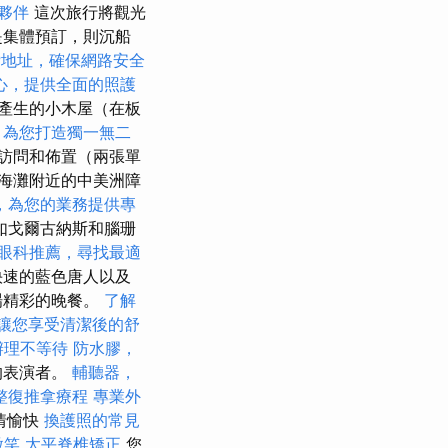
夥伴
這次旅行將觀光
是集體預訂，則沉船
P地址，確保網路安全
心，提供全面的照護
產生的小木屋（在板
，為您打造獨一無二
訪問和佈置（兩張單
海灘附近的中美洲障
，為您的業務提供專
如戈爾古納斯和腦珊
眼科推薦，尋找最適
快速的藍色唐人以及
場精彩的晚餐。
了解
讓您享受清潔後的舒
辦理不等待
防水膠，
的表演者。
輔聽器，
整復推拿療程
專業外
情愉快
換護照的常見
微笑
太平脊椎矯正
您