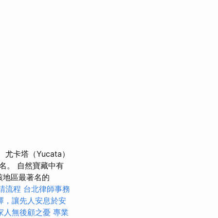
尤卡塔（Yucata）
名。 自然寶藏中有
是該地區最著名的
請流程
台北律師事務
擇，讓先人安息於安
家人無後顧之憂
專業