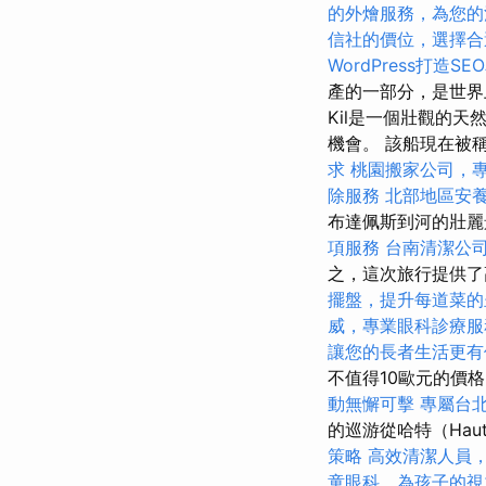
的外燴服務，為您的
信社的價位，選擇合
WordPress打造S
產的一部分，是世
Kil是一個壯觀的
機會。 該船現在被
求
桃園搬家公司，
除服務
北部地區安
布達佩斯到河的壯
項服務
台南清潔公
之，這次旅行提供了
擺盤，提升每道菜的
威，專業眼科診療服
讓您的長者生活更有
不值得10歐元的價
動無懈可擊
專屬台
的巡游從哈特（Ha
策略
高效清潔人員
童眼科，為孩子的視