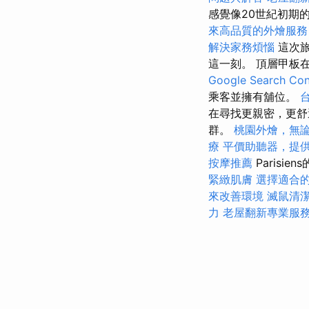
感覺像20世紀初期
來高品質的外燴服務
解決家務煩惱
這次旅
這一刻。 頂層甲板
Google Search Con
乘客並擁有舖位。
在尋找更親密，更舒
群。
桃園外燴，無
療
平價助聽器，提
按摩推薦
Parisie
緊緻肌膚
選擇適合
來改善環境
滅鼠清
力
老屋翻新專業服