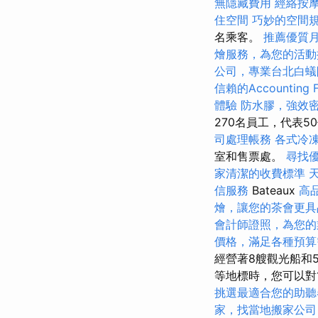
無隱藏費用
經絡按
住空間
巧妙的空間
名乘客。
推薦優質
燴服務，為您的活動
公司，專業台北白蟻
信賴的Accounting F
體驗
防水膠，強效
270名員工，代表
司處理帳務
各式冷
室和售票處。
尋找
家清潔的收費標準
信服務
Bateaux
高
燴，讓您的茶會更具
會計師證照，為您的
價格，滿足各種預算
經營著8艘觀光船和
等地標時，您可以對
挑選最適合您的助聽
家，找當地搬家公司