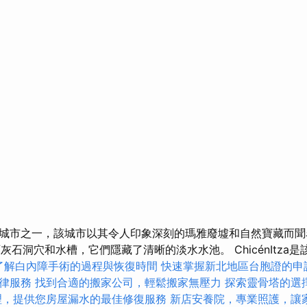
城市之一，該城市以其令人印象深刻的瑪雅廢墟和自然寶藏而聞
的石灰石洞穴和水槽，它們隱藏了清晰的淡水水池。 ChicénItza
了解白內障手術的過程與恢復時間
快速掌握新北地區台胞證的申
律服務
找到合適的搬家公司，輕鬆搬家無壓力
探索靈骨塔的選
理，提供您房屋漏水的最佳修復服務
新店安養院，專業照護，讓