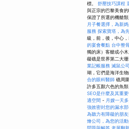
標。
舒壓技巧課程
與正宗的巴黎美食的
保證了所選的機艙類
月子餐選擇，為新媽
服務
探索寶塔，為
級，前，後，中心，
的宴會餐點
台中整
獨的床）客艙或小
礙礁是世界第二大珊
業記帳服務
滅鼠公
瑚，它們是海洋生
合的眼科醫師
礁周圍
許多五顏六色的魚類
SEO是什麼及其重要
適空間
-
月嫂一天多
強效密封您的漏水部
為聽力有障礙的朋友
燴公司，為您的活動
問題與解答
老屋翻