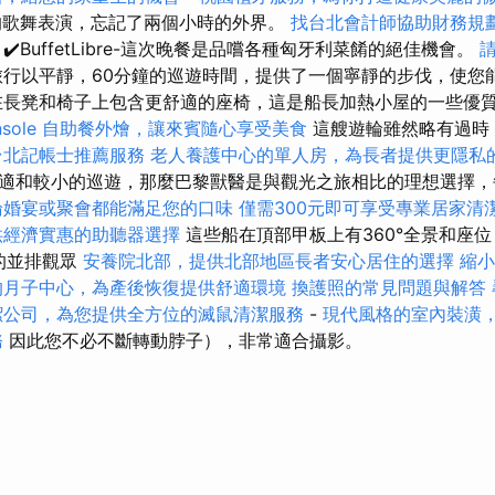
的歌舞表演，忘記了兩個小時的外界。
找台北會計師協助財務規
✔️BuffetLibre-這次晚餐是品嚐各種匈牙利菜餚的絕佳機會。
行以平靜，60分鐘的巡遊時間，提供了一個寧靜的步伐，使您
在長凳和椅子上包含更舒適的座椅，這是船長加熱小屋的一些優
sole
自助餐外燴，讓來賓隨心享受美食
這艘遊輪雖然略有過時，
台北記帳士推薦服務
老人養護中心的單人房，為長者提供更隱私
適和較小的巡遊，那麼巴黎獸醫是與觀光之旅相比的理想選擇，
論婚宴或聚會都能滿足您的口味
僅需300元即可享受專業居家清
供經濟實惠的助聽器選擇
這些船在頂部甲板上有360°全景和座位（在
ns的並排觀眾
安養院北部，提供北部地區長者安心居住的選擇
縮小
的月子中心，為產後恢復提供舒適環境
換護照的常見問題與解答
潔公司，為您提供全方位的滅鼠清潔服務
-
現代風格的室內裝潢
務
因此您不必不斷轉動脖子），非常適合攝影。