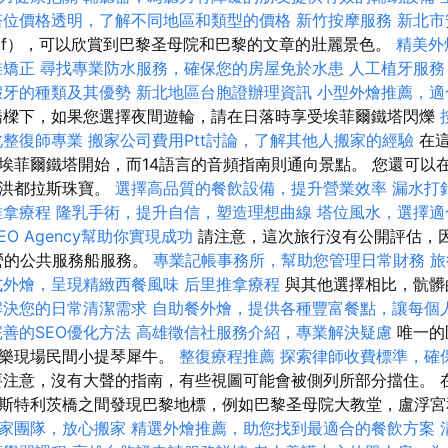
塔位價格透明，了解不同地區和類型的價格
新竹按摩服務
新北市
uf），可以欣賞到巴黎圣母院和巴黎的文章的壯麗景色。
精美外
椎矯正
尋找專業防水服務，確保您的房屋免於水患
人工植牙服務
假牙的種類及其優勢
新北地區台胞證辦理資訊
小型外燴推薦，適
橋樑下，如果您選擇夜間遊輪，請在日落時享受埃菲爾鐵塔閃爍
北整復師專業
搬家公司費用Ptt討論，了解其他人搬家的經驗
在這
埃菲爾鐵塔開始，而14語言的音頻指南則通向景點。 您還可以
的洪都拉斯珠寶。
選擇高品質的餐飲設備，提升營業效率
漏水打
推拿療程
隆乳手術，提升自信，塑造理想曲線
塔位風水，選擇適
EO Agency幫助你實現成功
請注意，這次旅行沒有公開評估，
經營的公共服務船服務。
專業記帳事務所，幫助您管理日常財務
旅
式外燴，呈現精緻西餐風味
后里推拿療程
與其他選擇相比，骯髒
解決您的日常清潔需求
自助餐外燴，提供各種豐富餐點，讓每個
完善的SEO優化方法
高雄徵信社服務介紹，專業解決疑慮
唯一的
娛樂現場民間小提琴犀牛。
整復療程推薦
探索律師收費標準，確
注意，沒有大聲的​​指南，有些視圖可能會被側列所部分擋住。 
斯特利茨橋之間發現巴黎地標，例如巴黎圣母院大教堂，盧浮
家團隊，放心搬家
精選外燴推薦，助您找到最適合的餐飲方案