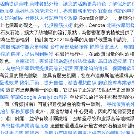
活動提供美味
美味餐點外燴，讓您的活動更具特色
了解假牙的
適服務
高雄地區的清潔公司，專業服務更安心
宜蘭台胞證的申
EO友好的網站
社團法人登記申請全攻略
Rom綜合體之一，是聯合
界上七個新奇觀之一。
北投撥筋技術
此外，Cenote
北區按摩選
天然石灰石池，擴大了該地區的流行景點，為鬱鬱蔥蔥的植被提供
稱為狂歡節輻射，預計將在2021年春季的某個時候重新申請海。
專業服務讓你搬家更輕鬆
台中頭部放鬆按摩
除蟑除害達人，專業
養院的選擇，提供周到照護
在銀行旅行中，在a飲無限量的啤酒
麗景色。
台南律師，專業律師為您提供法律協助
烏日放鬆按摩
了
司，為您的居家環境提供高品質清潔
商用冰箱的選擇，保障餐飲
高質量的觀光體驗，並具有歷史氛圍，您在布達佩斯無法獲得
呈現效果
隆乳手術，提升自信，塑造理想曲線
腳底按摩專業教
務
這是布達佩斯唯一的沉船，它提供了正宗的19世紀歷史巡遊
保障
解讀Google Analytics報告
至於這次旅行的不那麼樂觀的
格，而《音頻指南》可能很難從聚會的噪音中聽到。
尋找優質的
北會計事務所服務
此外，聚會點離市中心更遠，因此可能需要更多
ut）港口離開，並帶有埃菲爾鐵塔，巴黎圣母院和盧浮宮等地標
，為您提供專業清潔服務
這艘船還通過歐洲最古老的石橋蓬特·諾伊
力健康把關
輔聽器，為聽力有障礙的朋友提供有效的輔助設備