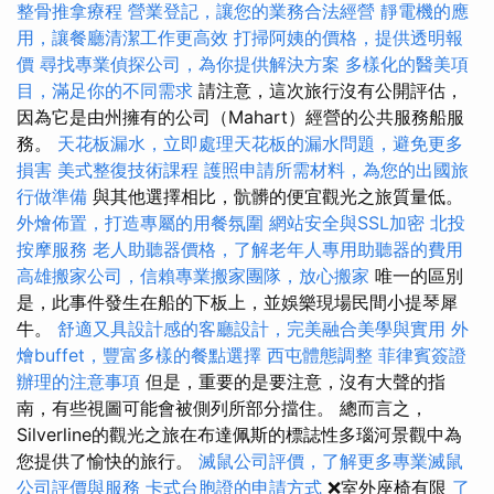
整骨推拿療程
營業登記，讓您的業務合法經營
靜電機的應
用，讓餐廳清潔工作更高效
打掃阿姨的價格，提供透明報
價
尋找專業偵探公司，為你提供解決方案
多樣化的醫美項
目，滿足你的不同需求
請注意，這次旅行沒有公開評估，
因為它是由州擁有的公司（Mahart）經營的公共服務船服
務。
天花板漏水，立即處理天花板的漏水問題，避免更多
損害
美式整復技術課程
護照申請所需材料，為您的出國旅
行做準備
與其他選擇相比，骯髒的便宜觀光之旅質量低。
外燴佈置，打造專屬的用餐氛圍
網站安全與SSL加密
北投
按摩服務
老人助聽器價格，了解老年人專用助聽器的費用
高雄搬家公司，信賴專業搬家團隊，放心搬家
唯一的區別
是，此事件發生在船的下板上，並娛樂現場民間小提琴犀
牛。
舒適又具設計感的客廳設計，完美融合美學與實用
外
燴buffet，豐富多樣的餐點選擇
西屯體態調整
菲律賓簽證
辦理的注意事項
但是，重要的是要注意，沒有大聲的​​指
南，有些視圖可能會被側列所部分擋住。 總而言之，
Silverline的觀光之旅在布達佩斯的標誌性多瑙河景觀中為
您提供了愉快的旅行。
滅鼠公司評價，了解更多專業滅鼠
公司評價與服務
卡式台胞證的申請方式
❌室外座椅有限
了