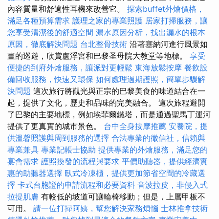
內容質量和舒適性耳機來改善它。
探索buffet外燴價格，
滿足各種預算需求
護理之家的專業照護
居家打掃服務，讓
您享受清潔後的舒適空間
漏水原因分析，找出漏水的根本
原因，徹底解決問題
台北整骨技術
沿著塞納河進行風景如
畫的巡遊，欣賞盧浮宮和巴黎圣母院大教堂等地標。
享受
便捷的到府外燴服務，讓派對更輕鬆
東海放鬆按摩
餐飲設
備回收服務，快速又環保
如何處理過期護照，簡單步驟解
決問題
這次旅行將觀光與正宗的巴黎美食的味道結合在一
起，提供了文化，歷史和品味的完美融合。 這次旅程避開
了巴黎的主要地標，例如埃菲爾鐵塔，而是通過聖馬丁運河
提供了更真實的城市景色。
台中全身按摩推薦
安養院，提
供溫馨照護與周到服務的選擇
合法專業的徵信社，信賴與
專業兼具
專業記帳士協助
提供專業的外燴服務，滿足您的
宴會需求
護照換發的流程與要求
平價助聽器，提供經濟實
惠的助聽器選擇
臥式冷凍櫃，提供更加節省空間的冷藏選
擇
卡式台胞證的申請流程和必要資料
音波拉皮，非侵入式
拉提肌膚
有較低的坡道可讓輪椅移動；但是，上層甲板不
可用。
請一位打掃阿姨，幫您解決家務煩惱
士林推拿技術