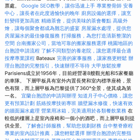
票處。
Google SEO教學，讓你迅速上手
專業整骨師
安養
中心，讓長者在此度過愉快的晚年
廚房設備的選擇，讓烹
飪變得更加高效
精緻茶會，提供美味的茶會餐點
高級外
燴，讓每個聚會都成為難忘的盛宴
房屋漏水處理，提供您
房屋漏水的最佳修復服務
打掃服務，為您打造清新整潔的
空間
台南搬家公司，當地可靠的搬家服務選擇
桃園地區的
台胞證申請流程
了解不同類型的養老院，讓您選擇最合適
按摩專業課程
Bateaux
完善的家事服務，讓家務更輕鬆
辦
理台胞證的完整指引，快速辦理不等待
大甲放鬆按摩
Parisiens成立於1956年，目前經營著8艘觀光船和5家餐廳
的車隊。 下層甲板具有室外內置長凳和室內標準座椅，景
色有限，而上層甲板為巴黎提供了360°全景，使其成為第
一名。
宜蘭台胞證的申請與辦理
知道月子中心價格，讓您
更有預算計劃
筋絡按摩技術專班
牆壁漏水修復，快速有效
的牆面漏水處理
營業用冰箱，完美適用於各類餐飲業務
在
較低的樓層上是室內座椅和一個小的酒吧，而上層甲板則提
供全景。
了解會計師服務，幫助您規劃財務
台中整脊療程
專業的室內設計推薦，讓您輕鬆選擇
辦理台胞證的完整指