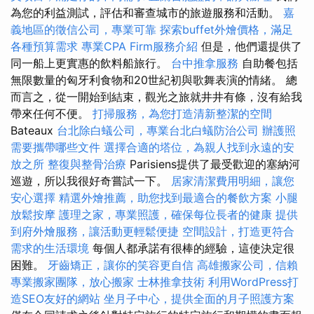
為您的利益測試，評估和審查城市的旅遊服務和活動。
嘉
義地區的徵信公司，專業可靠
探索buffet外燴價格，滿足
各種預算需求
專業CPA Firm服務介紹
但是，他們還提供了
同一船上更實惠的飲料船旅行。
台中推拿服務
自助餐包括
無限數量的匈牙利食物和20世紀初與歌舞表演的情緒。 總
而言之，從一開始到結束，觀光之旅就井井有條，沒有給我
帶來任何不便。
打掃服務，為您打造清新整潔的空間
Bateaux
台北除白蟻公司，專業台北白蟻防治公司
辦護照
需要攜帶哪些文件
選擇合適的塔位，為親人找到永遠的安
放之所
整復與整骨治療
Parisiens提供了最受歡迎的塞納河
巡遊，所以我很好奇嘗試一下。
居家清潔費用明細，讓您
安心選擇
精選外燴推薦，助您找到最適合的餐飲方案
小腿
放鬆按摩
護理之家，專業照護，確保每位長者的健康
提供
到府外燴服務，讓活動更輕鬆便捷
空間設計，打造更符合
需求的生活環境
每個人都承諾有很棒的經驗，這使決定很
困難。
牙齒矯正，讓你的笑容更自信
高雄搬家公司，信賴
專業搬家團隊，放心搬家
士林推拿技術
利用WordPress打
造SEO友好的網站
坐月子中心，提供全面的月子照護方案