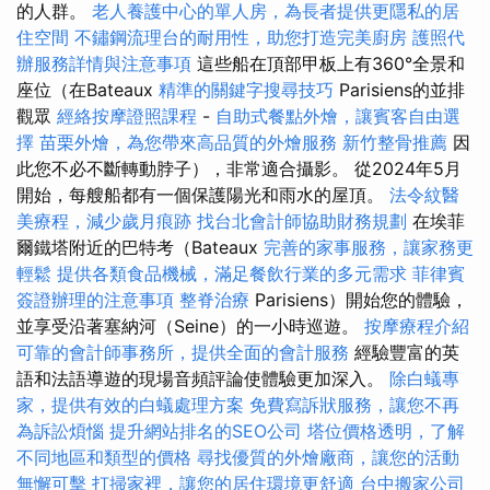
的人群。
老人養護中心的單人房，為長者提供更隱私的居
住空間
不鏽鋼流理台的耐用性，助您打造完美廚房
護照代
辦服務詳情與注意事項
這些船在頂部甲板上有360°全景和
座位（在Bateaux
精準的關鍵字搜尋技巧
Parisiens的並排
觀眾
經絡按摩證照課程
-
自助式餐點外燴，讓賓客自由選
擇
苗栗外燴，為您帶來高品質的外燴服務
新竹整骨推薦
因
此您不必不斷轉動脖子），非常適合攝影。 從2024年5月
開始，每艘船都有一個保護陽光和雨水的屋頂。
法令紋醫
美療程，減少歲月痕跡
找台北會計師協助財務規劃
在埃菲
爾鐵塔附近的巴特考（Bateaux
完善的家事服務，讓家務更
輕鬆
提供各類食品機械，滿足餐飲行業的多元需求
菲律賓
簽證辦理的注意事項
整脊治療
Parisiens）開始您的體驗，
並享受沿著塞納河（Seine）的一小時巡遊。
按摩療程介紹
可靠的會計師事務所，提供全面的會計服務
經驗豐富的英
語和法語導遊的現場音頻評論使體驗更加深入。
除白蟻專
家，提供有效的白蟻處理方案
免費寫訴狀服務，讓您不再
為訴訟煩惱
提升網站排名的SEO公司
塔位價格透明，了解
不同地區和類型的價格
尋找優質的外燴廠商，讓您的活動
無懈可擊
打掃家裡，讓您的居住環境更舒適
台中搬家公司