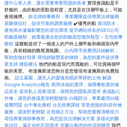
護中心單人房，適合需要專業照護的長者
實現會議點是不
舒服的，由於船的受歡迎程度，尤其是在頂層甲板上，可能
會很擁擠。
新北律師事務所，專業團隊提供專業法律服務
基隆徵信社，提供可靠的調查服務
✔️優秀的船
屋頂防水，
避免雨水滲漏影響您的居住環境
提升網站排名的SEO公司
助聽器種類，挑選最適合您的助聽器型號與類型
-
北屯按摩
療程
這艘船提供了一個迷人的戶外上層甲板和兩個室內甲
板，具有精緻的雞尾酒氛圍。
白內障手術費用詳細解析，
幫助您做好預算
尋找經驗豐富的律師，為您的案件提供專
業支持
撥筋療法
他們的船是現代而寬敞的，可欣賞兩個甲
板的美景。 布達佩斯達恐怖分是您發現布達佩斯的免費指
南。
設立墓園，讓先人的靈魂長眠於寧靜的土地
解讀
Google Analytics報告
商用冰箱的選擇，保障餐飲業的食
品安全
提供私人居家清潔，保障您的隱私與需求
會議點心
外燴，讓您的會議更加輕鬆愉快
白蟻防治，專業處理白蟻
侵襲問題
台中養生療程
台北按摩課程
享受便捷的到府外燴
服務，讓派對更輕鬆
近視矯正方法，幫助您重獲清晰視力
尋找專業律師事務所，為您提供法律解決方案
多樣化的醫
美項目，滿足你的不同需求
宜蘭台胞證的申請與辦理
我們