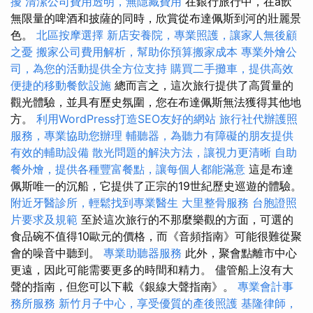
擾
清潔公司費用透明，無隱藏費用
在銀行旅行中，在a飲
無限量的啤酒和披薩的同時，欣賞從布達佩斯到河的壯麗景
色。
北區按摩選擇
新店安養院，專業照護，讓家人無後顧
之憂
搬家公司費用解析，幫助你預算搬家成本
專業外燴公
司，為您的活動提供全方位支持
購買二手攤車，提供高效
便捷的移動餐飲設施
總而言之，這次旅行提供了高質量的
觀光體驗，並具有歷史氛圍，您在布達佩斯無法獲得其他地
方。
利用WordPress打造SEO友好的網站
旅行社代辦護照
服務，專業協助您辦理
輔聽器，為聽力有障礙的朋友提供
有效的輔助設備
散光問題的解決方法，讓視力更清晰
自助
餐外燴，提供各種豐富餐點，讓每個人都能滿意
這是布達
佩斯唯一的沉船，它提供了正宗的19世紀歷史巡遊的體驗。
附近牙醫診所，輕鬆找到專業醫生
大里整骨服務
台胞證照
片要求及規範
至於這次旅行的不那麼樂觀的方面，可選的
食品碗不值得10歐元的價格，而《音頻指南》可能很難從聚
會的噪音中聽到。
專業助聽器服務
此外，聚會點離市中心
更遠，因此可能需要更多的時間和精力。 儘管船上沒有大
聲的​​指南，但您可以下載《銀線大聲指南》。
專業會計事
務所服務
新竹月子中心，享受優質的產後照護
基隆律師，