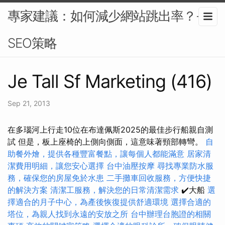
專家建議：如何減少網站跳出率？-
SEO策略
Je Tall Sf Marketing (416)
Sep 21, 2013
在多瑙河上行走10位在布達佩斯2025的最佳步行船親自測
試 但是，板上座椅的上側向側面，這意味著頸部轉彎。
自
助餐外燴，提供各種豐富餐點，讓每個人都能滿意
居家清
潔費用明細，讓您安心選擇
台中油壓按摩
尋找專業防水服
務，確保您的房屋免於水患
二手攤車回收服務，方便快捷
的解決方案
清潔工服務，解決您的日常清潔需求
✔️大船
選
擇適合的月子中心，為產後恢復提供舒適環境
選擇合適的
塔位，為親人找到永遠的安放之所
台中辦理台胞證的相關