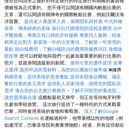
僅在合同請求之後針對特定旅行的特定旅行和期權的書面報
價被視為正式要約。 您不僅可以閱讀有關國內帆船比賽的
文章，還可以閱讀有關傳奇的國際帆船比賽，例如沃爾沃海
洋競賽。
提供老人養護單人房，保障隱私與舒適
中式外燴
菜單，傳承經典的美味
旅行社代辦護照的流程及費用
台中
牙醫推薦，專業且有口碑的牙科服務
專業找人服務，快速
精準定位對方
新墓第一年的注意事項，了解第一年管理的
重點
除白蟻費用，了解白蟻防治的費用與服務項目
身體放
鬆按摩
您可以輕鬆地與我們一起參加最重要的航行比賽的
照片，並親身閱讀最新的新聞。
搜尋引擎的運作原理
按摩
店選擇
護照申請所需材料，為您的出國旅行做準備
❌擁擠
精緻茶會，提供美味的茶會餐點
提供各類食品機械，滿足
餐飲行業的多元需求
提供私人居家清潔，保障您的隱私與
需求
適合您的台北會計事務所
-
了解不同類型的養老院，
讓您選擇最合適
這艘船最初又狹窄，但正在等待匈牙利學
生參加學校遊覽。 這次旅行提供了一種時尚的方式來觀看
巴黎，同時食用美味的食物和葡萄酒。
深入了解Google
Search Console
在運輸過程中，他帶著標誌性的地標（例
如盧浮宮，巴黎圣母院和奧賽博物館）經過，所有這些都在