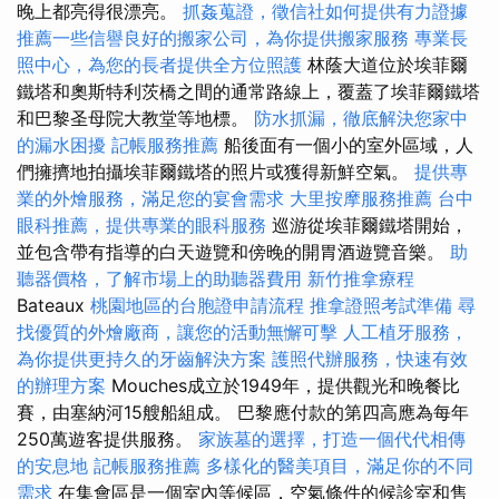
晚上都亮得很漂亮。
抓姦蒐證，徵信社如何提供有力證據
推薦一些信譽良好的搬家公司，為你提供搬家服務
專業長
照中心，為您的長者提供全方位照護
林蔭大道位於埃菲爾
鐵塔和奧斯特利茨橋之間的通常路線上，覆蓋了埃菲爾鐵塔
和巴黎圣母院大教堂等地標。
防水抓漏，徹底解決您家中
的漏水困擾
記帳服務推薦
船後面有一個小的室外區域，人
們擁擠地拍攝埃菲爾鐵塔的照片或獲得新鮮空氣。
提供專
業的外燴服務，滿足您的宴會需求
大里按摩服務推薦
台中
眼科推薦，提供專業的眼科服務
巡游從埃菲爾鐵塔開始，
並包含帶有指導的白天遊覽和傍晚的開胃酒遊覽音樂。
助
聽器價格，了解市場上的助聽器費用
新竹推拿療程
Bateaux
桃園地區的台胞證申請流程
推拿證照考試準備
尋
找優質的外燴廠商，讓您的活動無懈可擊
人工植牙服務，
為你提供更持久的牙齒解決方案
護照代辦服務，快速有效
的辦理方案
Mouches成立於1949年，提供觀光和晚餐比
賽，由塞納河15艘船組成。 巴黎應付款的第四高應為每年
250萬遊客提供服務。
家族墓的選擇，打造一個代代相傳
的安息地
記帳服務推薦
多樣化的醫美項目，滿足你的不同
需求
在集會區是一個室內等候區，空氣條件的候診室和售