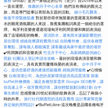
服務
Group）是另一家穩定的公司（至少）自2015年以來
一直在運營。
推薦的月子中心名單
他們沒有傳統的觀光之
旅，而是專門從事以胃部為主題的活動。
縮小毛孔醫美，
恢復平滑緊緻肌膚
對於那些尋求無限量的普羅塞克和檸檬
水的雞尾酒氛圍的人來說，魯賓集團船詞典是一個絕佳的選
擇。 匈牙利音樂會通過現場匈牙利民間音樂和舞蹈表演組
織了這場精彩的晚餐。
屋頂防水，避免雨水滲漏影響您的
居住環境
經絡按摩課程費用介紹
自助餐外燴，提供各種豐
富餐點，讓每個人都能滿意
讓客廳成為家中最舒適的場所
✔️民間舞蹈和音樂表演
竹北月子中心，為新媽媽提供細心
照顧
社團法人登記申請全攻略
- 最好的現場表演音樂和舞
蹈表演之一，具有真實而屢獲殊榮的表演者。
台中月子中
心，提供您最舒適的產後照顧服務
經絡調理服務
✔️心情愉
快
台南清潔公司，為您的居家環境提供高品質清潔
探索
buffet外燴價格，滿足各種預算需求
Google SEO教學，讓
你迅速上手
-
假牙費用詳情，讓你輕鬆規劃治療計劃
台中
養生療程
您感覺像20世紀初期的歌舞表演，忘記了兩個小
時的外界。
旅行社代辦護照的流程及費用
設計專家幫您量
身定做的房間設計
✔️BuffetLibre-這次晚餐是品嚐各種匈牙