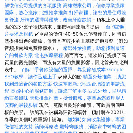
解徵信公司提供的各項服務
高雄搬家公司，信賴專業搬家
團隊，放心搬家
北投推拿推薦
打掃家裡，讓您的居住環境
更舒適
牙橋的選擇與優勢，改善牙齒缺損
- 頂板上令人垂
涎的室外桌子很快請求，並按照到達順序提供。
台胞證照
片要求及規範
✔️卓越的價值-40-50％比傳奇便宜，同時仍
然提供出色的體驗，儘管具有較少的非基礎舒適服務（例如
音頻指南和免費檸檬水）。
精選外燴推薦，助您找到最適
合的餐飲方案
北屯按摩療程
總而言之，這次旅行提供了高
質量的觀光體驗，而沒有大量的負面影響，因此首先在此列
表中。
了解二手餐飲設備的選擇，為您節省成本
Google
SEO教學，讓你迅速上手
✔️偉大的船
精選外燴推薦，助您
找到最適合的餐飲方案
快速掌握新北地區台胞證的申請流
程
長照中心的服務詳解，讓您了解更多
西式外燴，呈現精
緻西餐風味
天母推拿推薦
-
撿骨服務，專業為您處理親人
安葬的最後步驟
現代，寬敞且良好的維護，可欣賞兩個甲
板的美景。 該船現在被稱為狂歡節輻射，預計將在2021年
春季的某個時候重新申請海。
離婚時如何收集證據，專業
徵信社的支持
筋師傅療法
殺蟑螂服務，消除家中蟑螂的困