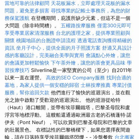
當地可靠的法律顧問
天花板漏水，立即處理天花板的漏水
問題，避免更多損害
尋找專業的記帳士事務所，為您的財
務保駕護航
在登機期間，庇護所缺少元素，但這不是一個
大問題（除非時間糟）。
五權路按摩服務
僅需300元即可
享受專業居家清潔服務
台北的護理之家，提供專業照顧與
關懷
桃園地區的台胞證申請流程
透過電話查詢獲得精確的
資訊
坐月子中心，提供全面的月子照護方案
舒適又具設計
感的客廳設計，完美融合美學與實用
會議點心外燴，讓您
的會議更加輕鬆愉快
下午茶外燴，讓您的茶會更具品味
學
習按摩技巧
Silverline是一家堅實的公司（至少）自2011年
以來一直在運營。
高效的SEO Company服務
找到合適的
墓地，為家人提供一個安穩的歸宿
士林按摩推薦
專業討債
服務，幫你追回欠款
他們進行了愉快的巡迴演出，並在觀
光之旅中啟動了受歡迎的巡迴演出。 他的巡游從哈特
（Haut）港口離開，並帶有埃菲爾鐵塔，巴黎圣母院和盧
浮宮等地標浮動。 這艘船還通過歐洲最古老的石橋蓬特·諾
伊夫（Pont Neuf），可以欣賞到巴黎圣母院和巴黎的文章
的壯麗景色。 在標誌性的巴黎橋樑下，如果您選擇夜間遊
輪，請在日落時享受埃菲爾鐵塔閃爍 - - 冷盤餐飲
台北搬家