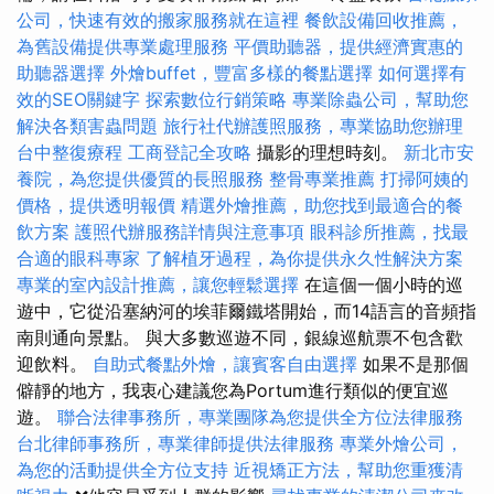
公司，快速有效的搬家服務就在這裡
餐飲設備回收推薦，
為舊設備提供專業處理服務
平價助聽器，提供經濟實惠的
助聽器選擇
外燴buffet，豐富多樣的餐點選擇
如何選擇有
效的SEO關鍵字
探索數位行銷策略
專業除蟲公司，幫助您
解決各類害蟲問題
旅行社代辦護照服務，專業協助您辦理
台中整復療程
工商登記全攻略
攝影的理想時刻。
新北市安
養院，為您提供優質的長照服務
整骨專業推薦
打掃阿姨的
價格，提供透明報價
精選外燴推薦，助您找到最適合的餐
飲方案
護照代辦服務詳情與注意事項
眼科診所推薦，找最
合適的眼科專家
了解植牙過程，為你提供永久性解決方案
專業的室內設計推薦，讓您輕鬆選擇
在這個一個小時的巡
遊中，它從沿塞納河的埃菲爾鐵塔開始，而14語言的音頻指
南則通向景點。 與大多數巡遊不同，銀線巡航票不包含歡
迎飲料。
自助式餐點外燴，讓賓客自由選擇
如果不是那個
僻靜的地方，我衷心建議您為Portum進行類似的便宜巡
遊。
聯合法律事務所，專業團隊為您提供全方位法律服務
台北律師事務所，專業律師提供法律服務
專業外燴公司，
為您的活動提供全方位支持
近視矯正方法，幫助您重獲清