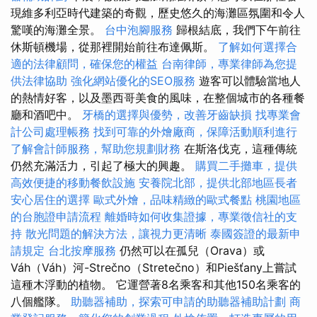
現維多利亞時代建築的奇觀，歷史悠久的海灘區氛圍和令人
驚嘆的海灘全景。
台中泡腳服務
歸根結底，我們下午前往
休斯頓機場，從那裡開始前往布達佩斯。
了解如何選擇合
適的法律顧問，確保您的權益
台南律師，專業律師為您提
供法律協助
強化網站優化的SEO服務
遊客可以體驗當地人
的熱情好客，以及墨西哥美食的風味，在整個城市的各種餐
廳和酒吧中。
牙橋的選擇與優勢，改善牙齒缺損
找專業會
計公司處理帳務
找到可靠的外燴廠商，保障活動順利進行
了解會計師服務，幫助您規劃財務
在斯洛伐克，這種傳統
仍然充滿活力，引起了極大的興趣。
購買二手攤車，提供
高效便捷的移動餐飲設施
安養院北部，提供北部地區長者
安心居住的選擇
歐式外燴，品味精緻的歐式餐點
桃園地區
的台胞證申請流程
離婚時如何收集證據，專業徵信社的支
持
散光問題的解決方法，讓視力更清晰
泰國簽證的最新申
請規定
台北按摩服務
仍然可以在孤兒（Orava）或
Váh（Váh）河-Strečno（Stretečno）和Piešťany上嘗試
這種木浮動的植物。 它運營著8名乘客和其他150名乘客的
八個艦隊。
助聽器補助，探索可申請的助聽器補助計劃
商