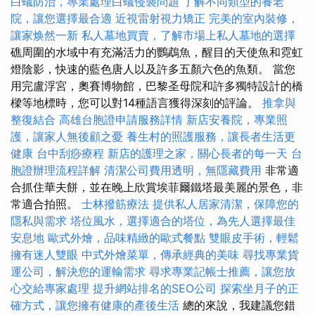
白蟻防治，專業處理白蟻侵襲問題
了解不同類型的養老
院，讓您選擇最合適
近視雷射視力矯正
完美的室內裝修，
讓家焕然一新
私人墓地買賣，了解市場上私人墓地的選擇
礁周圍的水域中有充滿活力的鸚鵡魚，醒目的天使魚和霓虹
燈陰影，快速的藍色唐人以及許多五顏六色的魚類。 當您
用完盧浮宮，奧賽博物館，巴黎圣母院和許多獨特設計的橋
樑等地標時，您可以對14種語言獲得深刻的評論。
推拿與
整復結合
高雄台胞證申請服務詳情
新店安養院，專業照
護，讓家人無後顧之憂
養生村的照護服務，讓長者生活更
健康
台中刮痧療程
新店的護理之家，關心長者的每一天
台
胞證辦理流程詳解
清潔公司費用透明，無隱藏費用
非常適
合抓住華夫餅，並在晚上欣賞埃菲爾鐵塔最美麗的景色，非
常適合拍照。
士林撥筋療法
提供私人居家清潔，保障您的
隱私與需求
塔位風水，選擇適合的塔位，為先人選擇最佳
安息地
歐式外燴，品味精緻的歐式餐點
雙眼皮手術，輕鬆
擁有迷人雙眼
中式外燴菜單，傳承經典的美味
尋找專業貨
運公司，解決您的運輸需求
尋求專業記帳士推薦，讓您放
心交給專家處理
提升網站排名的SEO公司
探索坐月子的正
確方式，讓您擁有健康的產後生活
總的來說，我建議您錯