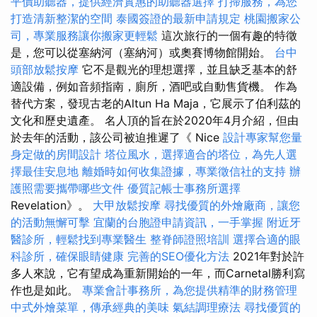
平價助聽器，提供經濟實惠的助聽器選擇
打掃服務，為您
打造清新整潔的空間
泰國簽證的最新申請規定
桃園搬家公
司，專業服務讓你搬家更輕鬆
這次旅行的一個有趣的特徵
是，您可以從塞納河（塞納河）或奧賽博物館開始。
台中
頭部放鬆按摩
它不是觀光的理想選擇，並且缺乏基本的舒
適設備，例如音頻指南，廁所，酒吧或自動售貨機。 作為
替代方案，發現古老的Altun Ha Maja，它展示了伯利茲的
文化和歷史遺產。 名人頂的旨在於2020年4月介紹，但由
於去年的活動，該公司被迫推遲了《 Nice
設計專家幫您量
身定做的房間設計
塔位風水，選擇適合的塔位，為先人選
擇最佳安息地
離婚時如何收集證據，專業徵信社的支持
辦
護照需要攜帶哪些文件
優質記帳士事務所選擇
Revelation》。
大甲放鬆按摩
尋找優質的外燴廠商，讓您
的活動無懈可擊
宜蘭的台胞證申請資訊，一手掌握
附近牙
醫診所，輕鬆找到專業醫生
整脊師證照培訓
選擇合適的眼
科診所，確保眼睛健康
完善的SEO優化方法
2021年對於許
多人來說，它有望成為重新開始的一年，而Carnetal勝利寫
作也是如此。
專業會計事務所，為您提供精準的財務管理
中式外燴菜單，傳承經典的美味
氣結調理療法
尋找優質的