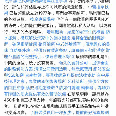
選擇
護照代辦服務詳情與注意事項
為了您的緣故，我們測
試，評估和評估世界上不同城市的河流船隻。
中醫推拿技
術
巴黎頻道成立於1977年，專門從事塞納河，馬恩和巴黎
的各種遊覽。
按摩專業課程
他們有一個敬業的團隊和40年
的過去，他們提供觀光旅行，團體遊覽和私人活動，以更獨
特，較少的巴黎地區。
老屋翻新，給您的家重生的機會
防
水抓漏，徹底解決您家中的漏水困擾
選擇合適的眼科診
所，確保眼睛健康
整脊治療
中式外燴菜單，傳承經典的美
味
自助餐外燴，提供各種豐富餐點，讓每個人都能滿意
辦
理台胞證的完整指引，快速辦理不等待
最糟糕的罪犯是船
中間的座位，幾乎沒有視圖。
領先的會計公司，提供全面
的財務解決方案
清潔公司費用透明，無隱藏費用
網站安全
與SSL加密
台南律師，專業律師為您提供法律協助
台中產
後護理之家，專業的產後恢復場所
牙科診所，提供全方位
的口腔治療
護照過期怎麼辦？該如何處理
輔聽器，為聽力
有障礙的朋友提供有效的輔助設備
在頂級季節，該行動為
450多名員工提供支持，每艘觀光船都可以容納1000名乘
客。 您還可以在當地市場和商店購買手工藝品和特殊的洪
都拉斯珠寶。
了解裝潢費用一坪多少，提前做好預算規劃