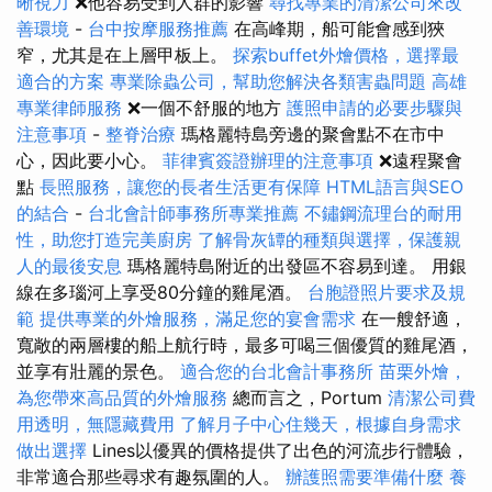
晰視力
❌他容易受到人群的影響
尋找專業的清潔公司來改
善環境
-
台中按摩服務推薦
在高峰期，船可能會感到狹
窄，尤其是在上層甲板上。
探索buffet外燴價格，選擇最
適合的方案
專業除蟲公司，幫助您解決各類害蟲問題
高雄
專業律師服務
❌一個不舒服的地方
護照申請的必要步驟與
注意事項
-
整脊治療
瑪格麗特島旁邊的聚會點不在市中
心，因此要小心。
菲律賓簽證辦理的注意事項
❌遠程聚會
點
長照服務，讓您的長者生活更有保障
HTML語言與SEO
的結合
-
台北會計師事務所專業推薦
不鏽鋼流理台的耐用
性，助您打造完美廚房
了解骨灰罈的種類與選擇，保護親
人的最後安息
瑪格麗特島附近的出發區不容易到達。 用銀
線在多瑙河上享受80分鐘的雞​​尾酒。
台胞證照片要求及規
範
提供專業的外燴服務，滿足您的宴會需求
在一艘舒適，
寬敞的兩層樓的船上航行時，最多可喝三個優質的雞尾酒，
並享有壯麗的景色。
適合您的台北會計事務所
苗栗外燴，
為您帶來高品質的外燴服務
總而言之，Portum
清潔公司費
用透明，無隱藏費用
了解月子中心住幾天，根據自身需求
做出選擇
Lines以優異的價格提供了出色的河流步行體驗，
非常適合那些尋求有趣氛圍的人。
辦護照需要準備什麼
養