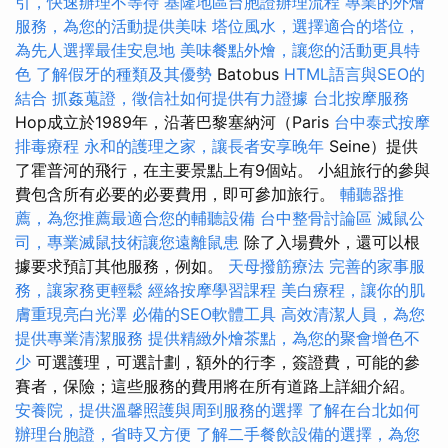
引，快速辦理不等待
基隆地區台胞證辦理流程
專業的外燴
服務，為您的活動提供美味
塔位風水，選擇適合的塔位，
為先人選擇最佳安息地
美味餐點外燴，讓您的活動更具特
色
了解假牙的種類及其優勢
Batobus
HTML語言與SEO的
結合
抓姦蒐證，徵信社如何提供有力證據
台北按摩服務
Hop成立於1989年，沿著巴黎塞納河（Paris
台中泰式按摩
排毒療程
永和的護理之家，讓長者安享晚年
Seine）提供
了霍普河的飛行，在主要景點上有9個站。 小組旅行的參與
費包含所有必要的必要費用，即可參加旅行。
輔聽器推
薦，為您推薦最適合您的輔聽設備
台中整骨討論區
滅鼠公
司，專業滅鼠技術讓您遠離鼠患
除了入場費外，還可以根
據要求預訂其他服務，例如。
天母撥筋療法
完善的家事服
務，讓家務更輕鬆
經絡按摩學習課程
美白療程，讓你的肌
膚重現亮白光澤
必備的SEO軟體工具
高效清潔人員，為您
提供專業清潔服務
提供精緻外燴茶點，為您的聚會增色不
少
可選護理，可選計劃，額外的行李，簽證費，可能的參
賽者，保險；這些服務的費用將在所有道路上詳細介紹。
安養院，提供溫馨照護與周到服務的選擇
了解在台北如何
辦理台胞證，省時又方便
了解二手餐飲設備的選擇，為您