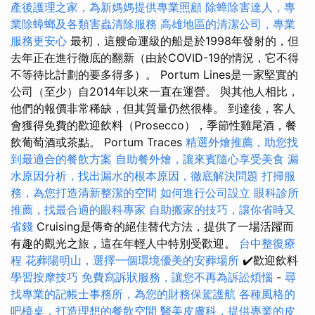
產後護理之家，為新媽媽提供專業照顧
除蟑除害達人，專
業除蟑螂及各類害蟲清除服務
高雄地區的清潔公司，專業
服務更安心
最初，這艘命運級的船是於1998年發射的，但
去年正在進行徹底的翻新（由於COVID-19的情況，它不得
不等待比計劃的要多得多）。 Portum Lines是一家堅實的
公司（至少）自2014年以來一直在運營。 與其他人相比，
他們的報價非常稀缺，但其質量仍然很棒。 到達後，客人
會獲得免費的歡迎飲料（Prosecco），季節性雞尾酒，餐
飲葡萄酒或茶點。 Portum Traces
精選外燴推薦，助您找
到最適合的餐飲方案
自助餐外燴，讓來賓隨心享受美食
漏
水原因分析，找出漏水的根本原因，徹底解決問題
打掃服
務，為您打造清新整潔的空間
如何進行公司設立
眼科診所
推薦，找最合適的眼科專家
自助搬家的技巧，讓你省時又
省錢
Cruising是傳奇的絕佳替代方法，提供了一場活躍而
有趣的觀光之旅，這在年輕人中特別受歡迎。
台中整復療
程
花葬陽明山，選擇一個環境優美的安葬場所
✔️歡迎飲料
學習按摩技巧
免費寫訴狀服務，讓您不再為訴訟煩惱
-
尋
找專業的記帳士事務所，為您的財務保駕護航
各種風格的
吧檯桌，打造理想的餐飲空間
醫美皮膚科，提供專業的皮