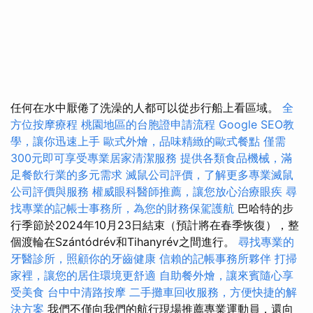
任何在水中厭倦了洗澡的人都可以從步行船上看區域。
全
方位按摩療程
桃園地區的台胞證申請流程
Google SEO教
學，讓你迅速上手
歐式外燴，品味精緻的歐式餐點
僅需
300元即可享受專業居家清潔服務
提供各類食品機械，滿
足餐飲行業的多元需求
滅鼠公司評價，了解更多專業滅鼠
公司評價與服務
權威眼科醫師推薦，讓您放心治療眼疾
尋
找專業的記帳士事務所，為您的財務保駕護航
巴哈特的步
行季節於2024年10月23日結束（預計將在春季恢復），整
個渡輪在Szántódrév和Tihanyrév之間進行。
尋找專業的
牙醫診所，照顧你的牙齒健康
信賴的記帳事務所夥伴
打掃
家裡，讓您的居住環境更舒適
自助餐外燴，讓來賓隨心享
受美食
台中中清路按摩
二手攤車回收服務，方便快捷的解
決方案
我們不僅向我們的航行現場推薦專業運動員，還向