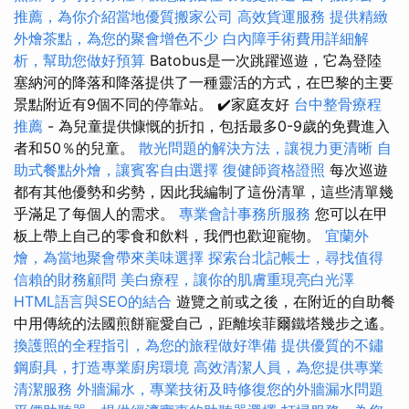
推薦，為你介紹當地優質搬家公司
高效貨運服務
提供精緻
外燴茶點，為您的聚會增色不少
白內障手術費用詳細解
析，幫助您做好預算
Batobus是一次跳躍巡遊，它為登陸
塞納河的降落和降落提供了一種靈活的方式，在巴黎的主要
景點附近有9個不同的停靠站。 ✔️家庭友好
台中整骨療程
推薦
- 為兒童提供慷慨的折扣，包括最多0-9歲的免費進入
者和50％的兒童。
散光問題的解決方法，讓視力更清晰
自
助式餐點外燴，讓賓客自由選擇
復健師資格證照
每次巡遊
都有其他優勢和劣勢，因此我編制了這份清單，這些清單幾
乎滿足了每個人的需求。
專業會計事務所服務
您可以在甲
板上帶上自己的零食和飲料，我們也歡迎寵物。
宜蘭外
燴，為當地聚會帶來美味選擇
探索台北記帳士，尋找值得
信賴的財務顧問
美白療程，讓你的肌膚重現亮白光澤
HTML語言與SEO的結合
遊覽之前或之後，在附近的自助餐
中用傳統的法國煎餅寵愛自己，距離埃菲爾鐵塔幾步​​之遙。
換護照的全程指引，為您的旅程做好準備
提供優質的不鏽
鋼廚具，打造專業廚房環境
高效清潔人員，為您提供專業
清潔服務
外牆漏水，專業技術及時修復您的外牆漏水問題