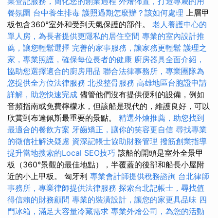
業登記服務，簡化您的創業過程
外燴佈置，打造專屬的用
餐氛圍
台中養生排毒
護照過期怎麼辦？該如何處理
上層甲
板包含360°室外和受到天氣保護的部件。
老人養護中心的
單人房，為長者提供更隱私的居住空間
專業的室內設計推
薦，讓您輕鬆選擇
完善的家事服務，讓家務更輕鬆
護理之
家，專業照護，確保每位長者的健康
廚房器具全面介紹，
協助您選擇適合的廚房用品
聯合法律事務所，專業團隊為
您提供全方位法律服務
北投整骨服務
高雄地區台胞證申請
詳解，助您快速完成
儘管他們沒有提供便利的設備，例如
音頻指南或免費檸檬水，但該船是現代的，維護良好，可以
欣賞到布達佩斯最重要的景點。
精選外燴推薦，助您找到
最適合的餐飲方案
牙齒矯正，讓你的笑容更自信
尋找專業
的徵信社解決疑慮
資深記帳士協助財務管理
撥筋創業指導
提升當地搜索的Local SEO技巧
該船的開頭是室外全景甲
板（360°景觀的最佳地點），半覆蓋的後部和船長小屋附
近的小上甲板。 匈牙利
專業會計師提供稅務諮詢
台北律師
事務所，專業律師提供法律服務
探索台北記帳士，尋找值
得信賴的財務顧問
專業的裝潢設計，讓您的家更具品味
四
門冰箱，滿足大容量冷藏需求
專業外燴公司，為您的活動