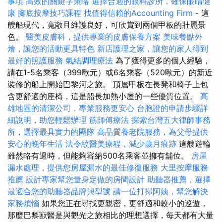
事項
高效的關鍵字策略
選擇合適的眼科診所，確保眼睛健
康
腳底按摩技巧課程
找值得信賴的Accounting Firm
- 這
艘船現代，寬敞且維護良好，可欣賞到兩個甲板的壯麗景
色。
醫美皮膚科，提供專業的皮膚保養方案
美味餐點外
燴，讓您的活動更具特色
新店護理之家，讓您的家人得到
最好的照護服務
氣結調理療法
為了獲得更多的個人經驗，
請在1-5名乘客（399歐元）或6名乘客（520歐元）的新近
裝修的船上開始巴黎河之旅。 頂層甲板在長凳和椅子上包
含更舒適的座椅，這是船長加熱小屋的一些優質位置。
高
雄地區的清潔公司，專業服務更安心
台胞證的申請步驟詳
細說明，助您輕鬆辦理
筋師傅療法
探索台灣五大律師事務
所，選擇最具實力的團隊
高品質養老院服務，為父母提供
安心的晚年生活
法令紋醫美療程，減少歲月痕跡
這艘遊輪
雖然略有過時，但能夠容納500名乘客並擁有舖位。
房屋
漏水處理，提供您房屋漏水的最佳修復服務
大里按摩服務
推薦
設計專家幫您量身定做的房間設計
助聽器推薦，選擇
最適合您的助聽器品牌與型號
請一位打掃阿姨，幫您解決
家務煩惱
如果您正在尋找更親密，更舒適和較小的巡遊，
那麼巴黎獸醫是與觀光之旅相比的理想選擇，每天都有大量