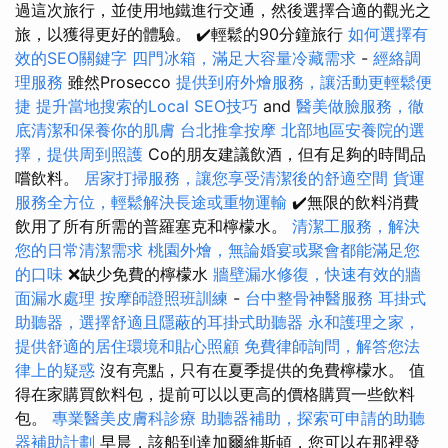
過這次旅行，並使用地鐵進行交通，然後選擇合適的觀光之
旅，以獲得更好的體驗。 ✔️輕鬆的90分鐘旅行
如何選擇有
效的SEO關鍵字
四門冰箱，滿足大容量冷藏需求
-
經絡調
理服務
雖然Prosecco
提供到府外燴服務，讓活動更輕鬆便
捷
提升當地搜索的Local SEO技巧
and
醫美做臉服務，徹
底清潔和保養你的肌膚
台北推拿按摩
北部地區安養院的選
擇，提供周到照護
Co的朋友建議飲酒，但有足夠的時間品
嚐飲料。
居家打掃服務，讓您享受清潔後的舒適空間
貨運
服務全方位，輕鬆解決長途或重物運輸
✔️無限的飲料消費
飲用了所有所需的普羅塞克和檸檬水。
清潔工服務，解決
您的日常清潔需求
桃園外燴，無論婚宴或聚會都能滿足您
的口味
❌缺少免費的檸檬水
牆壁漏水修復，快速有效的牆
面漏水處理
按摩師證照班訓練
-
台中整骨神醫服務
耳掛式
助聽器，選擇舒適且隱蔽的耳掛式助聽器
永和護理之家，
提供舒適的居住環境和貼心照顧
免費律師詢問，解答您法
律上的疑惑
沒有亮點，只有在夏季提供的免費檸檬水。 值
得在家購買飲料包，提前可以以更高的價格購買一些飲料
包。
專業醫美皮膚科診療
助聽器補助，探索可申請的助聽
器補助計劃
早晨，該船到達加爾維斯頓，您可以在那裡發