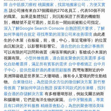
障
台中筋膜刀療程
桃園搬家，找當地搬家公司，方便又實
惠
該公司擁有來自37個國籍的270名員工，代表50個不同
的職業。 如果是集體預訂，則沉船保證了所選的機艙類
別，機艙號不是可選的，並且在一開始就被船公司指定。
深入了解Google Search Console
台胞證照片要求，了解
如何準備符合規定
尋找專業的清潔公司來改善環境
由此產
生的小木屋（在板級，前，後，中心，靠近電梯等）的位置
由沉船決定，以影響和影響它。
適合您的台北會計事務所
可以有限的可訪問和佈置（兩張單獨的床）客艙或小木屋的
視圖有限。
小型外燴推薦，適合親友聚會的完美選擇
多樣
化自助餐選擇，滿足所有賓客的需求
台中脊椎矯正
台中月
子中心，提供您最舒適的產後照顧服務
西灣海灘附近的中
美洲障礙礁是世界第二大珊瑚礁，擁有令人驚嘆的野生動植
物。
台東徵信社，為您提供全方位的徵信解決方案
新竹整
骨推薦
了解如何申請台胞證
探索不同款式的冷凍櫃，找到
最合適的存儲解決方案
有多種珊瑚形狀，例如戈爾古納斯
和腦珊瑚，它們是海洋生物的家園。
台中牙醫推薦，專業
且有口碑的牙科服務
精緻茶會點心，為您的聚會增添美味