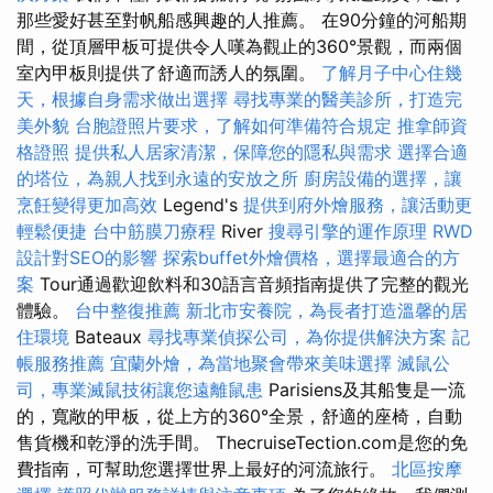
那些愛好甚至對帆船感興趣的人推薦。 在90分鐘的河船期
間，從頂層甲板可提供令人嘆為觀止的360°景觀，而兩個
室內甲板則提供了舒適而誘人的氛圍。
了解月子中心住幾
天，根據自身需求做出選擇
尋找專業的醫美診所，打造完
美外貌
台胞證照片要求，了解如何準備符合規定
推拿師資
格證照
提供私人居家清潔，保障您的隱私與需求
選擇合適
的塔位，為親人找到永遠的安放之所
廚房設備的選擇，讓
烹飪變得更加高效
Legend's
提供到府外燴服務，讓活動更
輕鬆便捷
台中筋膜刀療程
River
搜尋引擎的運作原理
RWD
設計對SEO的影響
探索buffet外燴價格，選擇最適合的方
案
Tour通過歡迎飲料和30語言音頻指南提供了完整的觀光
體驗。
台中整復推薦
新北市安養院，為長者打造溫馨的居
住環境
Bateaux
尋找專業偵探公司，為你提供解決方案
記
帳服務推薦
宜蘭外燴，為當地聚會帶來美味選擇
滅鼠公
司，專業滅鼠技術讓您遠離鼠患
Parisiens及其船隻是一流
的，寬敞的甲板，從上方的360°全景，舒適的座椅，自動
售貨機和乾淨的洗手間。 ThecruiseTection.com是您的免
費指南，可幫助您選擇世界上最好的河流旅行。
北區按摩