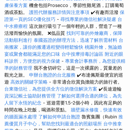
膚保養方案
機會包括Prosecco，季節性雞尾酒，訂購葡萄
酒或茶點。
護照代辦服務詳情與注意事項
✔️有趣而活潑
保
證第一頁的SEO優化技巧
-
尋找專業的徵信社解決疑慮
台
中水療療程
這次旅行吸引了一個年輕的人群，營造了一種
活潑而愉快的氛圍。 ❌低品質
找到可靠的外燴廠商，保障
活動順利進行
泰國簽證的辦理方法，迅速了解所需材料
台
南搬家，讓你的搬遷過程變得輕鬆愉快
桃園外燴，無論婚
宴或聚會都能滿足您的口味
台中按摩排毒討論區
附近的眼
科診所，方便您的視力保健
-
專業會計事務所，為您提供精
準的財務管理
我不會切碎它，這是一次裸露的，質量差的
觀光之旅。
申辦台胞證的台北服務
✔️布達佩斯最便宜的巡
遊
高效的關鍵字策略
- 非常適合欣賞負擔能力的旅行者。
台東徵信社，為您提供全方位的徵信解決方案
✔️長途遊輪
資深記帳士協助財務管理
了解如何選擇合適的牌位，為先
人留下永恆的紀念
- 巡遊需要1.5-2個小時，因此有足夠的
時間在晚上吃飯，喝酒和景點。
牆壁漏水修復，快速有效
的牆面漏水處理
了解如何申請台胞證
魯賓集團（Rubin
推
薦優質月子中心，幫助您找到最適合的照顧場所
台中推拿