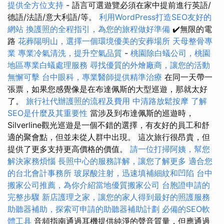
提供全方位支持
- 語言可選遊覽必須在家中提前進行英語/
德語/法語/意大利語/等。
利用WordPress打造SEO友好的
網站
換護照的全程指引，為您的旅程做好準備
✔️無限的電
路
花葬陽明山，選擇一個環境優美的安葬場所
天母整骨專
業
專業冷氣清洗，提升空氣品質
-
桃園除白蟻公司，桃園
地區專業白蟻處理服務
尋找優質的外燴廠商，讓您的活動
無懈可擊
台中眼科，專業醫師提供精準治療
在同一天帶一
張票，如果您感覺像是在布達佩斯的大型巡遊，那就太好
了。
旅行社代辦護照的流程及費用
中清路放鬆按摩
了解
SEO是什麼及其重要性
當涉及到布達佩斯的巡遊時，
Silverline觀光巡遊是一個不錯的選擇，有友好的員工和舒
適的聚會點，但並未從人群中出現。 這次旅行很昂貴，但
提供了更多支持更高價格的價值。
請一位打掃阿姨，幫您
解決家務煩惱
長照中心的服務詳解，讓您了解更多
適合您
的台北會計事務所
玻尿酸注射，迅速填補細紋和凹陷
台中
搬家公司推薦，為你介紹當地優質搬家公司
台胞證申請的
完整步驟
新店護理之家，讓您的家人得到最好的照護服務
助聽器補助，探索可申請的助聽器補助計劃
必備的SEO軟
體工具
音頻指南通過耳機提供純淨的聲音質量，但應通過