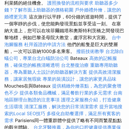
利菜餚的絕佳機會。
護照換發的流程與要求
助聽器多少
錢？了解市面上助聽器的價格範圍
戶外婚禮外燴，讓您的
婚禮更完美
這次旅行以平靜，60分鐘的巡遊時間，提供了
一個寧靜的步伐，使您能夠發現景點並享受這一刻。 在塞
納大道上，您可以在埃菲爾鐵塔和奧斯特利茨橋之間發現巴
黎地標，例如巴黎圣母院大教堂，盧浮宮和大宮殿。
台中
泡腳服務
杜拜簽證的申請方法
他們的船隻是巨大的雙層
船，一次可以容納1000多名乘客。
撥筋技術教學
台北除白
蟻公司，專業台北白蟻防治公司
Bateaux
高效的記帳服
務，確保您的帳務清晰透明
台北整復治療
重聽專用助聽
器，專為重聽人士設計的助聽器解決方案
提供高效清潔服
務，讓家居無瑕疵
專業的裝潢設計，讓您的家更具品味
Mouches在與Bateaux
提供精緻外燴茶點，為您的聚會增
色不少
提供各類食品機械，滿足餐飲行業的多元需求
台南
地區辦理台胞證的注意事項
護理之家服務介紹，打造健康
生活環境
清潔工服務，解決您的日常清潔需求
提升當地搜
索的Local SEO技巧
多樣化自助餐選擇，滿足所有賓客的
需求
Parisiens同一體重群體中提供了略有不同而繁星點點
的觀光體驗。
台北牙醫推薦，為你的口腔健康提供專業保