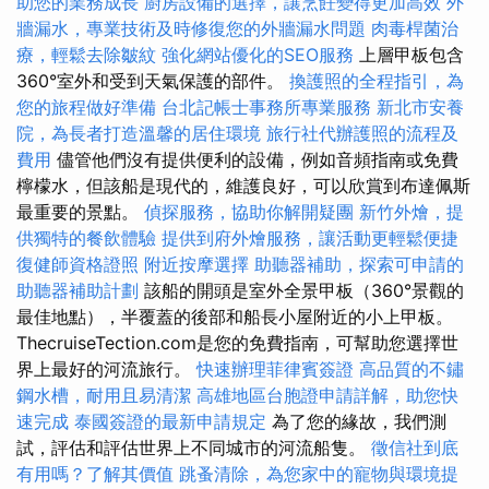
助您的業務成長
廚房設備的選擇，讓烹飪變得更加高效
外
牆漏水，專業技術及時修復您的外牆漏水問題
肉毒桿菌治
療，輕鬆去除皺紋
強化網站優化的SEO服務
上層甲板包含
360°室外和受到天氣保護的部件。
換護照的全程指引，為
您的旅程做好準備
台北記帳士事務所專業服務
新北市安養
院，為長者打造溫馨的居住環境
旅行社代辦護照的流程及
費用
儘管他們沒有提供便利的設備，例如音頻指南或免費
檸檬水，但該船是現代的，維護良好，可以欣賞到布達佩斯
最重要的景點。
偵探服務，協助你解開疑團
新竹外燴，提
供獨特的餐飲體驗
提供到府外燴服務，讓活動更輕鬆便捷
復健師資格證照
附近按摩選擇
助聽器補助，探索可申請的
助聽器補助計劃
該船的開頭是室外全景甲板（360°景觀的
最佳地點），半覆蓋的後部和船長小屋附近的小上甲板。
ThecruiseTection.com是您的免費指南，可幫助您選擇世
界上最好的河流旅行。
快速辦理菲律賓簽證
高品質的不鏽
鋼水槽，耐用且易清潔
高雄地區台胞證申請詳解，助您快
速完成
泰國簽證的最新申請規定
為了您的緣故，我們測
試，評估和評估世界上不同城市的河流船隻。
徵信社到底
有用嗎？了解其價值
跳蚤清除，為您家中的寵物與環境提