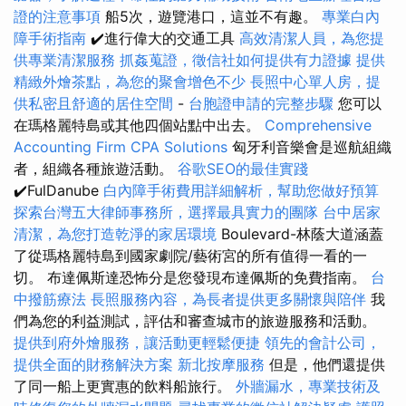
證的注意事項
船5次，遊覽港口，這並不有趣。
專業白內
障手術指南
✔️進行偉大的交通工具
高效清潔人員，為您提
供專業清潔服務
抓姦蒐證，徵信社如何提供有力證據
提供
精緻外燴茶點，為您的聚會增色不少
長照中心單人房，提
供私密且舒適的居住空間
-
台胞證申請的完整步驟
您可以
在瑪格麗特島或其他四個站點中出去。
Comprehensive
Accounting Firm CPA Solutions
匈牙利音樂會是巡航組織
者，組織各種旅遊活動。
谷歌SEO的最佳實踐
✔️FulDanube
白內障手術費用詳細解析，幫助您做好預算
探索台灣五大律師事務所，選擇最具實力的團隊
台中居家
清潔，為您打造乾淨的家居環境
Boulevard-林蔭大道涵蓋
了從瑪格麗特島到國家劇院/藝術宮的所有值得一看的一
切。 布達佩斯達恐怖分是您發現布達佩斯的免費指南。
台
中撥筋療法
長照服務內容，為長者提供更多關懷與陪伴
我
們為您的利益測試，評估和審查城市的旅遊服務和活動。
提供到府外燴服務，讓活動更輕鬆便捷
領先的會計公司，
提供全面的財務解決方案
新北按摩服務
但是，他們還提供
了同一船上更實惠的飲料船旅行。
外牆漏水，專業技術及