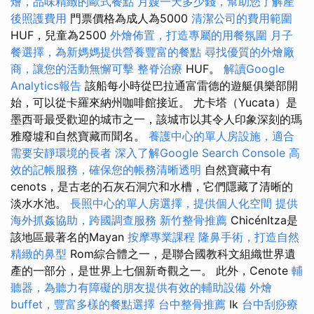
燴，品味精緻的歐式餐點
月嫂一天多少錢，幫助您了解產
後照護費用
門票價格為成人為5000
清潔公司的費用範圍
HUF，兒童為2500
外燴佈置，打造專屬的用餐氛圍
月子
餐選擇，為新媽媽提供營養豐富的餐點
尋找優質的外燴廠
商，讓您的活動無懈可擊
整脊治療
HUF。
解讀Google
Analytics報告
該船每小時從巴拉通富雷德的遊艇俱樂部開
始，可以從卡羅來納州咖啡館接近。 尤卡塔（Yucata）是
墨西哥最受歡迎的城市之一，該城市以其令人印象深刻的瑪
雅廢墟和自然寶藏而聞名。
養護中心的單人房設施，適合
需要安靜環境的長者
深入了解Google Search Console
高
效的記帳服務，確保您的帳務清晰透明
自然寶藏中有
cenots，是古老的石灰石洞穴和水槽，它們隱藏了清晰的
淡水水池。
長照中心的單人房選擇，提供個人化空間
提供
海外抓姦協助，跨國調查服務
新竹整骨推薦
ChicénItza是
該地區最著名的Mayan
按摩專業課程
隆鼻手術，打造自然
精緻的鼻型
Rom綜合體之一，是聯合國教科文組織世界遺
產的一部分，是世界上七個新奇觀之一。 此外，Cenote
輔
聽器，為聽力有障礙的朋友提供有效的輔助設備
外燴
buffet，豐富多樣的餐點選擇
台中整骨推薦
Ik
台中刮痧療