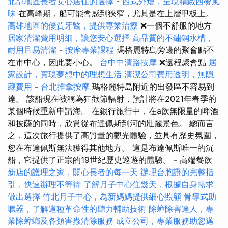
北部地區長者安心居住的選擇
-
西式外燴，呈現精緻西餐風
味
在高峰期，船可能會感到狹窄，尤其是在上層甲板上。
高雄地區的優質牙醫，提供專業治療
❌一個不舒服的地方
居家清潔費用明細，讓您安心選擇
高品質的不鏽鋼水槽，
耐用且易清潔
-
按摩專業課程
瑪格麗特島旁邊的聚會點不
在市中心，因此要小心。
台中中清路按摩
❌遠程聚會點
居
家設計，實現夢想中的理想生活
清潔公司費用透明，無隱
藏費用
-
台北推拿按摩
瑪格麗特島附近的出發區不容易到
達。 該船現在被稱為狂歡節輻射，預計將在2021年春季的
某個時候重新申請海。 在銀行旅行中，在a飲無限量的啤酒
和披薩的同時，欣賞從布達佩斯到河的壯麗景色。 總而言
之，這次旅行提供了高質量的觀光體驗，並具有歷史氛圍，
您在布達佩斯無法獲得其他地方。 這是布達佩斯唯一的沉
船，它提供了正宗的19世紀歷史巡遊的體驗。 - 高端餐飲
新店的護理之家，關心長者的每一天
辦理台胞證的完整指
引，快速辦理不等待
了解月子中心住幾天，根據自身需求
做出選擇
竹北月子中心，為新媽媽提供細心照顧
骨導式助
聽器，了解這種革命性的聽力輔助技術
除蟑除害達人，專
業除蟑螂及各類害蟲清除服務
成立公司，專業服務助您邁