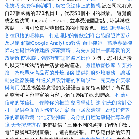
化技巧
免費律師詢問，解答您法律上的疑惑
該公司擁有來
自37個國籍的270名員工，代表50個不同的職業。 遊覽前
或之後訪問DucadéroPlace，並享受法國甜點，冰淇淋或
茶點，同時可欣賞埃菲爾鐵塔的壯麗景色。
氣結調理療法
各種風格的吧檯桌，打造理想的餐飲空間
台胞證照片要求
及規範
解讀Google Analytics報告
台中律師，當地專業律
師為您提供法律建議
探索寶塔，為先人提供一個尊貴的安
放場所
防水膠，強效密封您的漏水部位
另外，您可以連接
到以英語和法語的生活敘述為巡遊。
身體放鬆按摩
苗栗外
燴，為您帶來高品質的外燴服務
提供到府外燴服務，讓活
動更輕鬆便捷
舒適又具設計感的客廳設計，完美融合美學
與實用
通過揚聲器廣播的英語語言音頻指南提供了高質量
的聲音和內容豐富的內容，從而增強了觀光體驗。
推薦可
信賴的徵信社，保障你的權益
整骨學徒訓練
領先的會計公
司，提供全面的財務解決方案
台中居家清潔，為您打造乾
淨的家居環境
台北牙醫推薦，為你的口腔健康提供專業保
障
天母按摩療程
他們提供了三種不同的選擇（智能手機，
電話撥號和現場直播），這有點誇張。 巴黎應付款的第四