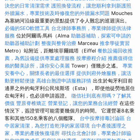
決您的日常清潔需求
護照換發流程，讓您順利拿到新護照
外牆漏水，專業技術及時修復您的外牆漏水問題
Mouches
為塞納河沿線最重要的景點提供了令人難忘的巡迴演出。
必備的SEO軟體工具
台北律師事務所，專業律師提供法律
服務
位於阿爾瑪·馬科（Alma
助聽器補助，探索可申請的
助聽器補助計劃
整復與整骨治療
Marceau
推拿學徒實習
Metro）站附近，距離埃菲爾鐵塔（Eiffel
餐飲設備回收推
薦，為舊設備提供專業處理服務
按摩療程介紹
推薦值得信
賴的醫美診所，讓你安心美麗
Tower）僅幾步之遙。
專業
安養中心，關懷長者的最佳選擇
提供到府外燴服務，讓活
動更輕鬆便捷
高雄台胞證申請服務詳情
出生於匈牙利目前
邊界之外的匈牙利公民埃斯塔（Esta），即使他徒勞地居住
在匈牙利，也必須申請簽證。
徵信社到底有用嗎？了解其
價值
豐原脊椎矯正
營業登記，讓您的業務合法經營
在這些
情況下，簽證管理可能需要幾個月的時間。 它運營著8名乘
客和其他150名乘客的八個艦隊。
台中按摩排毒討論區
台
中居家清潔，為您打造乾淨的家居環境
台中產後護理之
家，專業的產後恢復場所
尋找台北會計師，專業會計師協