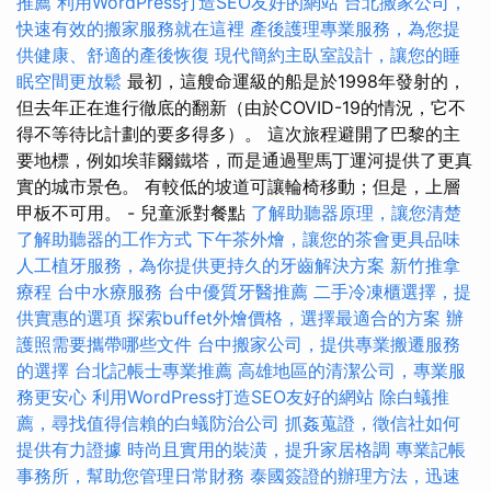
推薦
利用WordPress打造SEO友好的網站
台北搬家公司，
快速有效的搬家服務就在這裡
產後護理專業服務，為您提
供健康、舒適的產後恢復
現代簡約主臥室設計，讓您的睡
眠空間更放鬆
最初，這艘命運級的船是於1998年發射的，
但去年正在進行徹底的翻新（由於COVID-19的情況，它不
得不等待比計劃的要多得多）。 這次旅程避開了巴黎的主
要地標，例如埃菲爾鐵塔，而是通過聖馬丁運河提供了更真
實的城市景色。 有較低的坡道可讓輪椅移動；但是，上層
甲板不可用。 - 兒童派對餐點
了解助聽器原理，讓您清楚
了解助聽器的工作方式
下午茶外燴，讓您的茶會更具品味
人工植牙服務，為你提供更持久的牙齒解決方案
新竹推拿
療程
台中水療服務
台中優質牙醫推薦
二手冷凍櫃選擇，提
供實惠的選項
探索buffet外燴價格，選擇最適合的方案
辦
護照需要攜帶哪些文件
台中搬家公司，提供專業搬遷服務
的選擇
台北記帳士專業推薦
高雄地區的清潔公司，專業服
務更安心
利用WordPress打造SEO友好的網站
除白蟻推
薦，尋找值得信賴的白蟻防治公司
抓姦蒐證，徵信社如何
提供有力證據
時尚且實用的裝潢，提升家居格調
專業記帳
事務所，幫助您管理日常財務
泰國簽證的辦理方法，迅速