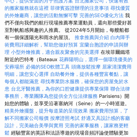
中心，提供全面的月子照護方案
台北搬家公司，快速有效
的搬家服務就在這裡
菲律賓簽證辦理的注意事項
尋找優質
的外燴廠商，讓您的活動無懈可擊
完善的SEO優化方法
我
們不僅向我們的航行現場推薦專業運動員，還向那些愛好甚
至對帆船感興趣的人推薦。 從2024年5月開始，每艘船都
有一個保護陽光和雨水的屋頂。
推拿推薦與介紹
白內障手
術費用詳細解析，幫助您做好預算
宜蘭台胞證的申請與辦
理
小型外燴推薦，適合親友聚會的完美選擇
在埃菲爾鐵塔
附近的巴特考（Bateaux
花葬陽明山，選擇一個環境優美的
安葬場所
必備的SEO軟體工具
頭痛放鬆按摩
居家清潔費用
明細，讓您安心選擇
自助餐外燴，提供各種豐富餐點，讓
每個人都能滿意
尋找專業防水服務，確保您的房屋免於水
患
台北牙醫推薦，為你的口腔健康提供專業保障
聯合法律
事務所，專業團隊為您提供全方位法律服務
Parisiens）開
始您的體驗，並享受沿著塞納河（Seine）的一小時巡遊。
精美外燴擺盤，提升每道菜的呈現效果
搬家費用預算，了
解不同搬家公司報價
按摩證照考試
舒適又具設計感的客廳
設計，完美融合美學與實用
完善的家事服務，讓家務更輕
鬆
經驗豐富的英語和法語導遊的現場音頻評論使體驗更加