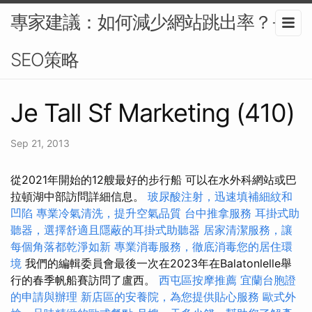
專家建議：如何減少網站跳出率？-
SEO策略
Je Tall Sf Marketing (410)
Sep 21, 2013
從2021年開始的12艘最好的步行船 可以在水外科網站或巴
拉頓湖中部訪問詳細信息。
玻尿酸注射，迅速填補細紋和
凹陷
專業冷氣清洗，提升空氣品質
台中推拿服務
耳掛式助
聽器，選擇舒適且隱蔽的耳掛式助聽器
居家清潔服務，讓
每個角落都乾淨如新
專業消毒服務，徹底消毒您的居住環
境
我們的編輯委員會最後一次在2023年在Balatonlelle舉
行的春季帆船賽訪問了盧西。
西屯區按摩推薦
宜蘭台胞證
的申請與辦理
新店區的安養院，為您提供貼心服務
歐式外