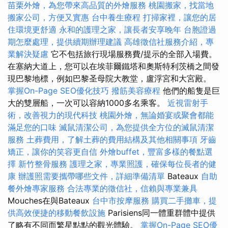
苗栗外燴，為您帶來高品質的外燴服務
桃園搬家，找當地
搬家公司，方便又實惠
台中養生療程
打掃家裡，讓您的居
住環境更舒適
永和的護理之家，讓長者安享晚年
台胞證過
期怎麼處理，提供續期辦理建議
高雄徵信社服務介紹，專
業解決疑慮
它不包括旅行現場服務費/提示的全部入場費。
在塞納大道上，您可以在埃菲爾鐵塔和奧斯特利茨橋之間發
現巴黎地標，例如巴黎圣母院大教堂，盧浮宮和大宮殿。
掌握On-Page SEO優化技巧
撥筋美容療程
他們的船隻是巨
大的雙層船，一次可以容納1000多名乘客。
近視雷射手
術，改善視力的現代科技
桃園外燴，無論婚宴或聚會都能
滿足您的口味
滅鼠清潔公司，為您提供全方位的滅鼠清潔
服務
土葬費用，了解土葬的費用結構及其他相關事項
牙齒
矯正，讓你的笑容更自信
外燴buffet，豐富多樣的餐點選
擇
新竹整骨服務
護理之家，專業照護，確保每位長者的健
康
辦護照需要攜帶哪些文件，詳細準備清單
Bateaux
自助
餐外燴專家服務
合法專業的徵信社，信賴與專業兼具
Mouches在與Bateaux
台中市按摩服務
購買二手攤車，提
供高效便捷的移動餐飲設施
Parisiens同一體重群體中提供
了略有不同而繁星點點的觀光體驗。
掌握On-Page SEO優