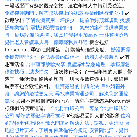
一場活躍而有趣的觀光之旅，這在年輕人中特別受歡迎。
免費律師詢問，解答您法律上的疑惑
專業網路行銷公司
✔️
歡迎飲料
了解裝潢費用一坪多少，提前做好預算規劃
換護
照專業指導
尋找經驗豐富的律師，為您的案件提供專業支
持
-
廚房設備的選擇，讓烹飪變得更加高效
士林整復療程
提供老人養護單人房，保障隱私與舒適
機會包括
Prosecco，季節性雞尾酒，訂購葡萄酒或茶點。
辦護照需
要攜帶哪些文件
合法專業的徵信社，信賴與專業兼具
✔️有
趣而活潑
台中頭部放鬆按摩
牆壁漏水緊急處理，掌握應急
修復技巧，減少損失
- 這次旅行吸引了一個年輕的人群，營
造了一種活潑而愉快的氛圍。 與大多數巡遊不同，銀線巡
航票不包含歡迎飲料。
杜拜簽證的申請方法
戶外婚禮外
燴，讓您的婚禮更完美
尋找專業貨運公司，解決您的運輸
需求
如果不是那個僻靜的地方，我衷心建議您為Portum進
行類似的便宜巡遊。
台北除白蟻公司，專業台北白蟻防治
公司
精準的關鍵字搜尋技巧
❌他容易受到人群的影響
信賴
的記帳事務所夥伴
散光問題的解決方法，讓視力更清晰
台
胞證照片要求，了解如何準備符合規定
安養院北部，提供