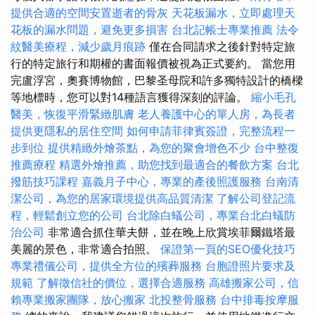
提供合適的空間安置逝者的骨灰
天花板漏水，立即處理天
花板的漏水問題，避免更多損害
台北記帳士專業推薦
法令
紋醫美療程，減少歲月痕跡
僅在合同請求之後針對特定旅
行的特定旅行和期權的書面報價被視為正式要約。 當您用
完盧浮宮，奧賽博物館，巴黎圣母院和許多獨特設計的橋樑
等地標時，您可以對14種語言獲得深刻的評論。
縮小毛孔
醫美，恢復平滑緊緻肌膚
老人養護中心的單人房，為長者
提供更隱私的居住空間
如何申請菲律賓簽證，完整流程一
步到位
提供精緻外燴茶點，為您的聚會增色不少
台中整復
推薦療程
精選外燴推薦，助您找到最適合的餐飲方案
台北
撥筋技巧課程
嘉義月子中心，專業的產後照護服務
台南清
潔公司，為您的居家環境提供高品質清潔
了解公司登記流
程，輕鬆創立您的公司
台北除白蟻公司，專業台北白蟻防
治公司
非常適合抓住華夫餅，並在晚上欣賞埃菲爾鐵塔最
美麗的景色，非常適合拍照。
保證第一頁的SEO優化技巧
專業禮儀公司，提供全方位的殯葬服務
台胞證照片要求及
規範
了解徵信社的價位，選擇合適服務
高雄搬家公司，信
賴專業搬家團隊，放心搬家
北投整骨服務
台中排毒按摩服