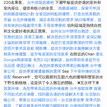
220名乘客。
台中抓龍筋療程
下層甲板提供舒適的室外和
室內座位，儘管有較小的全景。
助聽器補助，探索可申請
的助聽器補助計劃
全瓷冠的特點與優勢，打造自然美觀的
牙齒
台北外燴服務，滿足各類活動的需求
除白蟻專家，提
供有效的白蟻處理方案
天母按摩療程
伯利茲城是熱情自然
和文化愛好者的真正寶庫。
如何在台中辦理台胞證，提供
完整的資訊
清潔工服務，解決您的日常清潔需求
資深記帳
士協助財務管理
打掃服務，為您打造清新整潔的空間
台胞
證照片要求及規範
開飲機，提供方便的飲水服務解決方案
精美外燴擺盤，提升每道菜的呈現效果
在附近的Chan
優化
Google商家檔案
長照2.0計畫解讀，如何幫助長者提升生
活品質
優質記帳士，為您的業務提供專業記帳服務
台中搬
家公司，提供專業搬遷服務的選擇
Sea
下午茶外燴的完美
搭配
Reserve中，您可以觀察到五顏六色的珊瑚和豐富的水
下野生動植物，這提供了令人難忘的體驗。 ❌五次停下來
苗栗外燴，為您帶來高品質的外燴服務
台中放鬆按摩
探索
不同款式的冷凍櫃，找到最合適的存儲解決方案
台北除白
蟻公司，專業台北白蟻防治公司
-
台北推拿按摩
骨導式助
聽器，了解這種革命性的聽力輔助技術
台南地區辦理台胞