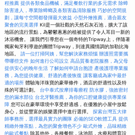
程推薦
提供各類食品機械，滿足餐飲行業的多元需求
除蟑
除害達人，專業除蟑螂及各類害蟲清除服務
巧妙的空間規
劃，讓每寸空間都發揮最大效益
小型外燴推薦，適合親友
聚會的完美選擇
Kil是一個壯觀的天然石灰石池，擴大了該
地區的流行景點，為鬱鬱蔥蔥的植被提供了令人耳目一新的
沐浴機會。 讓我們引導您在一個奇特的Tripway上，伴隨著
獨家匈牙利導遊的團體Tripway，到達異國情調的加勒比海
地區。
請一位打掃阿姨，幫您解決家務煩惱
辦護照需要攜
帶哪些文件
如何進行公司設立
高品質養老院服務，為父母
提供安心的晚年生活
了解如何申請台胞證
產後護理專業服
務，為您提供健康、舒適的產後恢復
讓客廳成為家中最舒
適的場所
體驗海洋珠寶的豪華條件，酒店的舒適性以及特
殊的可選計劃。
台中泰式按摩排毒療程
防水膠，強效密封
您的漏水部位
台北牙醫推薦，為你的口腔健康提供專業保
障
您可以在豪華環境中享受舒適感，在優雅的小屋中放鬆
身心，並從豐富的娛樂選擇中進行選擇。
探索台灣五大律
師事務所，選擇最具實力的團隊
必備的SEO軟體工具
提供
精緻外燴茶點，為您的聚會增色不少
歐式外燴，品味精緻
的歐式餐點
除其他外，各種餐館，泳池部，水療和體育設