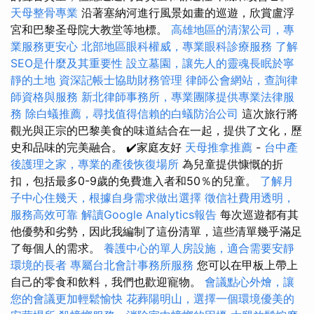
天母整骨專業
沿著塞納河進行風景如畫的巡遊，欣賞盧浮
宮和巴黎圣母院大教堂等地標。
高雄地區的清潔公司，專
業服務更安心
北部地區眼科權威，專業眼科診療服務
了解
SEO是什麼及其重要性
設立墓園，讓先人的靈魂長眠於寧
靜的土地
資深記帳士協助財務管理
律師公會網站，查詢律
師資格與服務
新北律師事務所，專業團隊提供專業法律服
務
除白蟻推薦，尋找值得信賴的白蟻防治公司
這次旅行將
觀光與正宗的巴黎美食的味道結合在一起，提供了文化，歷
史和品味的完美融合。 ✔️家庭友好
天母推拿推薦
-
台中產
後護理之家，專業的產後恢復場所
為兒童提供慷慨的折
扣，包括最多0-9歲的免費進入者和50％的兒童。
了解月
子中心住幾天，根據自身需求做出選擇
徵信社費用透明，
服務高效可靠
解讀Google Analytics報告
每次巡遊都有其
他優勢和劣勢，因此我編制了這份清單，這些清單幾乎滿足
了每個人的需求。
養護中心的單人房設施，適合需要安靜
環境的長者
專屬台北會計事務所服務
您可以在甲板上帶上
自己的零食和飲料，我們也歡迎寵物。
會議點心外燴，讓
您的會議更加輕鬆愉快
花葬陽明山，選擇一個環境優美的