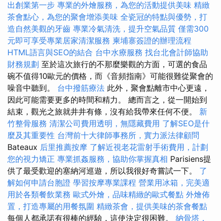
出創業第一步
專業的外燴服務，為您的活動提供美味
精緻
茶會點心，為您的聚會增添美味
全瓷冠的特點與優勢，打
造自然美觀的牙齒
專業冷氣清洗，提升空氣品質
僅需300
元即可享受專業居家清潔服務
柬埔寨簽證的辦理流程
HTML語言與SEO的結合
台中水療服務
找台北會計師協助
財務規劃
至於這次旅行的不那麼樂觀的方面，可選的食品
碗不值得10歐元的價格，而《音頻指南》可能很難從聚會的
噪音中聽到。
台中撥筋療法
此外，聚會點離市中心更遠，
因此可能需要更多的時間和精力。 總而言之，從一開始到
結束，觀光之旅就井井有條，沒有給我帶來任何不便。
新
竹整骨服務
清潔公司費用透明，無隱藏費用
了解SEO是什
麼及其重要性
台灣前十大律師事務所，實力派法律顧問
Bateaux
后里推薦按摩
了解近視老花雷射手術費用，計劃
您的視力矯正
專業抓姦服務，協助你掌握真相
Parisiens提
供了最受歡迎的塞納河巡遊，所以我很好奇嘗試一下。
了
解如何申請台胞證
學習按摩專業課程
營業用冰箱，完美適
用於各類餐飲業務
歐式外燴，品味精緻的歐式餐點
外燴佈
置，打造專屬的用餐氛圍
精緻茶會，提供美味的茶會餐點
每個人都承諾有很棒的經驗，這使決定很困難。
納骨塔，