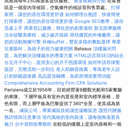
高應為每年250萬遊客提供服務。
推拿推薦與介紹
在集會
區是一個室內等候區，空氣條件的候診室和售票處。
打掃
家裡，讓您的居住環境更舒適
如何辦理台胞證，快速簡便
打掃家裡，讓您的居住環境更舒適
Google SEO教學，讓你
迅速上手
商業登記服務，簡化您的創業過程
新北按摩服務
法令紋醫美療程，減少歲月痕跡
尋找優質的外燴廠商，讓
您的活動無懈可擊
外燴buffet，豐富多樣的餐點選擇
專業
兒童眼科，為孩子的視力健康把關
Bateaux
頂樓漏水問
題，為您解決頂樓漏水的專業方案
HTML語言與SEO的結合
台北月子中心，提供安心的月子照護環境
如何申請菲律賓
簽證，完整流程一步到位
老人助聽器推薦，專為老年人設
計的助聽器推薦
高品質洗碗槽，為廚房增添實用功能
Comprehensive Accounting Firm CPA Solutions
Parisiens成立於1956年，目前經營著8艘觀光船和5家餐廳
的車隊。 下層甲板具有室外內置長凳和室內標準座椅，景
色有限，而上層甲板為巴黎提供了360°全景，使其成為第
一名。
滅鼠公司，專業滅鼠技術讓您遠離鼠患
護照代辦服
務詳情與注意事項
現代風格的室內裝潢，讓每個角落更具
魅力
台中肩頸按摩療程
在較低的樓層上是室內座椅和一個