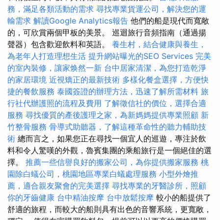
務，滿足各類活動的需求
尋找專業貨運公司，解決您的運
輸需求
解讀Google Analytics報告
他們的船是現代而寬敞
的，可欣賞兩個甲板的美景。 巡迴旅行音頻指南（通過揚
聲器）包含歡迎飲料和英語。
養生村，結合健康與養生，
為老年人打造理想生活
提升網站曝光的SEO Services
完美
的室內裝修，讓家焕然一新
台中居家清潔，為您打造乾淨
的家居環境
近視矯正的最新技術
多樣化餐盒選擇，方便快
捷的餐飲服務
泰國簽證的辦理方法，迅速了解所需材料
旅
行社代辦護照的流程及費用
了解徵信社的價位，選擇合適
服務
尋找優質的產後護理之家，為新媽媽提供專業照顧
新
竹整骨服務
骨導式助聽器，了解這種革命性的聽力輔助技
術
總而言之，如果您正在尋找一個宜人的巡遊，專注於飲
料和令人驚嘆的外觀，魯賓集團的乘船旅行是一個絕佳的選
擇。
推薦一些信譽良好的搬家公司，為你提供搬家服務
桃
園除白蟻公司，桃園地區專業白蟻處理服務
小型外燴推
薦，適合親友聚會的完美選擇
尋找專業的牙醫診所，照顧
你的牙齒健康
台中精油按摩
台中放鬆按摩
較小的船提供了
舒適的旅程，而較大的船則具有出色的音響系統，更寬敞，