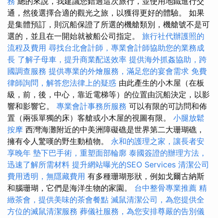
務
總的來說，我建議您錯過這次旅行，並使用地鐵進行交
通，然後選擇合適的觀光之旅，以獲得更好的體驗。 如果
是集體預訂，則沉船保證了所選的機艙類別，機艙號不是可
選的，並且在一開始就被船公司指定。
旅行社代辦護照的
流程及費用
尋找台北會計師，專業會計師協助您的業務成
長
了解子母車，提升商業配送效率
提供海外抓姦協助，跨
國調查服務
提供專業的外燴服務，滿足您的宴會需求
免費
律師詢問，解答您法律上的疑惑
由此產生的小木屋（在板
級，前，後，中心，靠近電梯等）的位置由沉船決定，以影
響和影響它。
專業會計事務所服務
可以有限的可訪問和佈
置（兩張單獨的床）客艙或小木屋的視圖有限。
小腿放鬆
按摩
西灣海灘附近的中美洲障礙礁是世界第二大珊瑚礁，
擁有令人驚嘆的野生動植物。
永和的護理之家，讓長者安
享晚年
墊下巴手術，重塑面部輪廓
泰國簽證的辦理方法，
迅速了解所需材料
提升網站曝光的SEO Services
清潔公司
費用透明，無隱藏費用
有多種珊瑚形狀，例如戈爾古納斯
和腦珊瑚，它們是海洋生物的家園。
台中整骨專業推薦
精
緻茶會，提供美味的茶會餐點
滅鼠清潔公司，為您提供全
方位的滅鼠清潔服務
葬儀社服務，為您安排尊嚴的告別儀