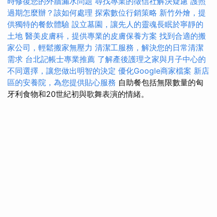
時修復您的外牆漏水問題
尋找專業的徵信社解決疑慮
護照
過期怎麼辦？該如何處理
探索數位行銷策略
新竹外燴，提
供獨特的餐飲體驗
設立墓園，讓先人的靈魂長眠於寧靜的
土地
醫美皮膚科，提供專業的皮膚保養方案
找到合適的搬
家公司，輕鬆搬家無壓力
清潔工服務，解決您的日常清潔
需求
台北記帳士專業推薦
了解產後護理之家與月子中心的
不同選擇，讓您做出明智的決定
優化Google商家檔案
新店
區的安養院，為您提供貼心服務
自助餐包括無限數量的匈
牙利食物和20世紀初與歌舞表演的情緒。