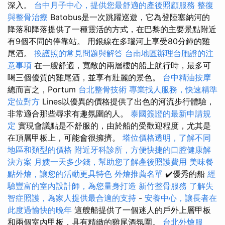
深入。
台中月子中心，提供您最舒適的產後照顧服務
整復
與整骨治療
Batobus是一次跳躍巡遊，它為登陸塞納河的
降落和降落提供了一種靈活的方式，在巴黎的主要景點附近
有9個不同的停靠站。 用銀線在多瑙河上享受80分鐘的雞​​
尾酒。
換護照的常見問題與解答
台南地區辦理台胞證的注
意事項
在一艘舒適，寬敞的兩層樓的船上航行時，最多可
喝三個優質的雞尾酒，並享有壯麗的景色。
台中精油按摩
總而言之，Portum
台北整骨技術
專業找人服務，快速精準
定位對方
Lines以優異的價格提供了出色的河流步行體驗，
非常適合那些尋求有趣氛圍的人。
泰國簽證的最新申請規
定
實現會議點是不舒服的，由於船的受歡迎程度，尤其是
在頂層甲板上，可能會很擁擠。
塔位價格透明，了解不同
地區和類型的價格
附近牙科診所，方便快捷的口腔健康解
決方案
月嫂一天多少錢，幫助您了解產後照護費用
美味餐
點外燴，讓您的活動更具特色
外燴推薦名單
✔️優秀的船
經
驗豐富的室內設計師，為您量身打造
新竹整骨服務
了解失
智症照護，為家人提供最合適的支持
-
安養中心，讓長者在
此度過愉快的晚年
這艘船提供了一個迷人的戶外上層甲板
和兩個室內甲板，具有精緻的雞尾酒氛圍。
台北外燴服