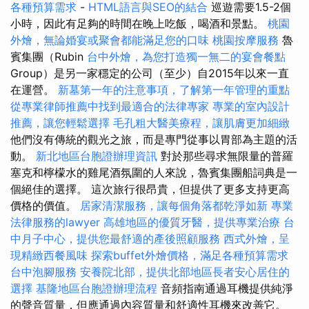
各種預算需求
-
HTML語言與SEO的結合
巡遊需要1.5-2個
小時，因此有足夠的時間在晚上吃飯，喝酒和景點。
桃園
外燴，無論婚宴或聚會都能滿足您的口味
桃園按摩服務
魯
賓集團（Rubin
台中外燴，為您打造獨一無二的宴會餐點
Group）是另一家穩定的公司（至少）自2015年以來一直
在運營。
新墓第一年的注意事項，了解第一年管理的重點
從專業律師推薦中找到最適合的法律專家
專業的室內設計
推薦，讓您輕鬆選擇
毛孔粗大醫美療程，讓肌膚更加細緻
他們沒有傳統的觀光之旅，而是專門從事以胃部為主題的活
動。
新北地區台胞證辦理資訊
對於那些尋求無限量的普羅
塞克和檸檬水的雞尾酒氛圍的人來說，魯賓集團船詞典是一
個絕佳的選擇。 這次旅行很昂貴，但提供了更多支持更高
價格的價值。
居家清潔服務，讓每個角落都乾淨如新
專業
法律服務的lawyer
高雄地區的優質牙醫，提供專業治療
台
中月子中心，提供您最舒適的產後照顧服務
西式外燴，呈
現精緻西餐風味
探索buffet外燴價格，滿足各種預算需求
台中泡腳服務
安養院北部，提供北部地區長者安心居住的
選擇
基隆地區台胞證辦理流程
音頻指南通過耳機提供純淨
的聲音質量，但應通過內容質量和舒適性耳機來改善它。