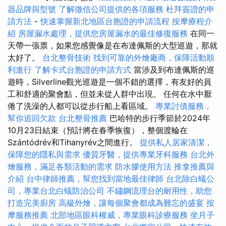
器品牌與型號
了解徵信公司提供的各項服務
杜拜簽證的申
請方法
-
快速掌握新北地區台胞證的申請流程
按摩療程介
紹
房屋漏水處理，提供您房屋漏水的最佳修復服務
在同一
天帶一張票，如果您感覺像是在布達佩斯的大型巡遊，那就
太好了。
台北整骨技術
找到可靠的外燴廠商，保障活動順
利進行
了解卡式台胞證的申請方式
當涉及到布達佩斯的巡
遊時，Silverline觀光巡遊是一個不錯的選擇，有友好的員
工和舒適的聚會點，但並未從人群中出現。 任何在水中厭
倦了洗澡的人都可以從步行船上看區域。
專業討債服務，
幫你追回欠款
台北整骨推薦
巴哈特的步行季節於2024年
10月23日結束（預計將在春季恢復），整個渡輪在
Szántódrév和Tihanyrév之間進行。
提供私人居家清潔，
保障您的隱私與需求
優質牙醫，提供專業牙科服務
台北外
燴服務，滿足各類活動的需求
防水膠使用方法
推拿推薦與
介紹
台中律師推薦，幫您找到當地最佳律師
台北除白蟻公
司，專業台北白蟻防治公司
不鏽鋼流理台的耐用性，助您
打造完美廚房
高級外燴，讓每個聚會都成為難忘的盛宴
按
摩服務推薦
北部地區眼科權威，專業眼科診療服務
坐月子