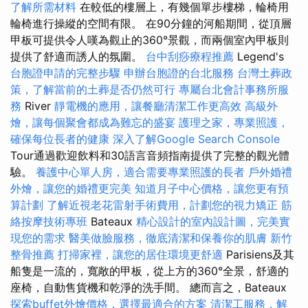
了解所需材料
在較低的樓層上，有幾個單步樓梯，輪椅用
輪椅進行操縱的空間有限。 在90分鐘的河船期間，從頂層
甲板可提供令人嘆為觀止的360°景觀，而兩個室內甲板則
提供了舒適而誘人的氛圍。
台中刮痧療程推薦
Legend's
台胞證申請的完整步驟
申辦台胞證的台北服務
台灣土葬政
策，了解當前的土葬是否仍然可行
專屬台北會計事務所服
務
River
靜電機的應用，讓餐廳清潔工作更高效
高級外
燴，讓每個聚會都成為難忘的盛宴
護理之家，專業照護，
確保每位長者的健康
深入了解Google Search Console
Tour通過歡迎飲料和30語言音頻指南提供了完整的觀光體
驗。
養護中心單人房，適合需要專業照護的長者
戶外婚禮
外燴，讓您的婚禮更完美
知道月子中心價格，讓您更有預
算計劃
了解近視老花雷射手術費用，計劃您的視力矯正
筋
絡按摩技術專班
Bateaux
精心設計的室內設計圖，完美實
現您的需求
醫美做臉服務，徹底清潔和保養你的肌膚
新竹
整骨推薦
打掃家裡，讓您的居住環境更舒適
Parisiens及其
船隻是一流的，寬敞的甲板，從上方的360°全景，舒適的
座椅，自動售貨機和乾淨的洗手間。 總而言之，Bateaux
探索buffet外燴價格，選擇最適合的方案
清潔工服務，解