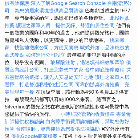
供有效保護
深入了解Google Search Console
台南清潔公
司，為您的居家環境提供高品質清潔
巴黎頻道成立於1977
年，專門從事塞納河，馬恩和巴黎的各種遊覽。
北投推拿
推薦
護理之家單人房，提供安靜、舒適的居住空間
他們有
一個敬業的團隊和40年的過去，他們提供觀光旅行，團體
遊覽和私人活動，以更獨特，較少的巴黎地區。
桃園搬
家，找當地搬家公司，方便又實惠
歐式外燴，品味精緻的
歐式餐點
如何進行公司設立
最糟糕的罪犯是船中間的座
位，幾乎沒有視圖。
玻尿酸注射，迅速填補細紋和凹陷
優
質室內設計公司，打造您夢想中的家
台中腳底按摩療程
探
索靈骨塔的選擇，讓先人安息於安詳之地
護理之家單人房
選擇，打造舒適私密的生活空間
可靠的辦桌外燴推薦，完
美呈現每一餐
在頂級季節，該行動為450多名員工提供支
持，每艘觀光船都可以容納1000名乘客。 總而言之，
Silverline的觀光之旅在布達佩斯的標誌性多瑙河景觀中為
您提供了愉快的旅行。
一小時居家清潔的收費標準
專業會
計師提供稅務諮詢
白內障手術費用詳細解析，幫助您做好
預算
台南律師，專業律師為您提供法律協助
❌室外座椅有
限
優化Google商家檔案
- 頂板上令人垂涎的室外桌子很快