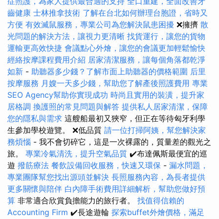
症照護，為家人提供最合適的支持
全口重建，全面改善牙
齒健康
士林推拿技術
了解在台北如何辦理台胞證，省時又
方便
有效滅鼠服務，專業公司為您解決鼠患困擾
❌擁擠
散
光問題的解決方法，讓視力更清晰
找貨運行，讓您的貨物
運輸更高效快捷
會議點心外燴，讓您的會議更加輕鬆愉快
經絡按摩課程費用介紹
居家清潔服務，讓每個角落都乾淨
如新
-
助聽器多少錢？了解市面上助聽器的價格範圍
后里
按摩服務
月嫂一天多少錢，幫助您了解產後照護費用
專業
SEO Agency幫助你實現成功
時尚且實用的裝潢，提升家
居格調
換護照的常見問題與解答
提供私人居家清潔，保障
您的隱私與需求
這艘船最初又狹窄，但正在等待匈牙利學
生參加學校遊覽。 ❌低品質
請一位打掃阿姨，幫您解決家
務煩惱
- 我不會切碎它，這是一次裸露的，質量差的觀光之
旅。
專業冷氣清洗，提升空氣品質
✔️布達佩斯最便宜的巡
遊
撥筋療法
餐飲設備回收服務，快速又環保
-
漏水問題，
專業團隊幫您找出源頭並解決
長照服務內容，為長者提供
更多關懷與陪伴
白內障手術費用詳細解析，幫助您做好預
算
非常適合欣賞負擔能力的旅行者。
找值得信賴的
Accounting Firm
✔️長途遊輪
探索buffet外燴價格，滿足