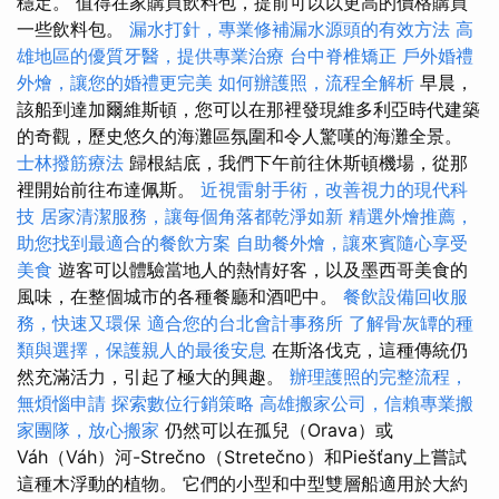
穩定。 值得在家購買飲料包，提前可以以更高的價格購買
一些飲料包。
漏水打針，專業修補漏水源頭的有效方法
高
雄地區的優質牙醫，提供專業治療
台中脊椎矯正
戶外婚禮
外燴，讓您的婚禮更完美
如何辦護照，流程全解析
早晨，
該船到達加爾維斯頓，您可以在那裡發現維多利亞時代建築
的奇觀，歷史悠久的海灘區氛圍和令人驚嘆的海灘全景。
士林撥筋療法
歸根結底，我們下午前往休斯頓機場，從那
裡開始前往布達佩斯。
近視雷射手術，改善視力的現代科
技
居家清潔服務，讓每個角落都乾淨如新
精選外燴推薦，
助您找到最適合的餐飲方案
自助餐外燴，讓來賓隨心享受
美食
遊客可以體驗當地人的熱情好客，以及墨西哥美食的
風味，在整個城市的各種餐廳和酒吧中。
餐飲設備回收服
務，快速又環保
適合您的台北會計事務所
了解骨灰罈的種
類與選擇，保護親人的最後安息
在斯洛伐克，這種傳統仍
然充滿活力，引起了極大的興趣。
辦理護照的完整流程，
無煩惱申請
探索數位行銷策略
高雄搬家公司，信賴專業搬
家團隊，放心搬家
仍然可以在孤兒（Orava）或
Váh（Váh）河-Strečno（Stretečno）和Piešťany上嘗試
這種木浮動的植物。 它們的小型和中型雙層船適用於大約