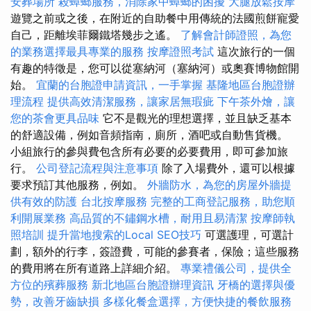
安葬場所
殺蟑螂服務，消除家中蟑螂的困擾
大腿放鬆按摩
遊覽之前或之後，在附近的自助餐中用傳統的法國煎餅寵愛
自己，距離埃菲爾鐵塔幾步​​之遙。
了解會計師證照，為您
的業務選擇最具專業的服務
按摩證照考試
這次旅行的一個
有趣的特徵是，您可以從塞納河（塞納河）或奧賽博物館開
始。
宜蘭的台胞證申請資訊，一手掌握
基隆地區台胞證辦
理流程
提供高效清潔服務，讓家居無瑕疵
下午茶外燴，讓
您的茶會更具品味
它不是觀光的理想選擇，並且缺乏基本
的舒適設備，例如音頻指南，廁所，酒吧或自動售貨機。
小組旅行的參與費包含所有必要的必要費用，即可參加旅
行。
公司登記流程與注意事項
除了入場費外，還可以根據
要求預訂其他服務，例如。
外牆防水，為您的房屋外牆提
供有效的防護
台北按摩服務
完整的工商登記服務，助您順
利開展業務
高品質的不鏽鋼水槽，耐用且易清潔
按摩師執
照培訓
提升當地搜索的Local SEO技巧
可選護理，可選計
劃，額外的行李，簽證費，可能的參賽者，保險；這些服務
的費用將在所有道路上詳細介紹。
專業禮儀公司，提供全
方位的殯葬服務
新北地區台胞證辦理資訊
牙橋的選擇與優
勢，改善牙齒缺損
多樣化餐盒選擇，方便快捷的餐飲服務