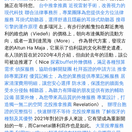
施正在等待您。
台中推拿推薦
近視雷射手術，改善視力的
現代科技
聯合法律事務所，專業團隊為您提供全方位法律
服務
耳掛式助聽器，選擇舒適且隱蔽的耳掛式助聽器
搜尋
引擎的運作原理
在多瑙河上，有步行的船隻扣在鄰近奧地
利的維也納（Viedeň）的價格上，朝向布達佩斯的流動方
向，或者一直到達黑海（More）。 作為替代方案，發現古
老的Altun Ha Maja，它展示了伯利茲的文化和歷史遺產。
名人頂的旨在於2020年4月介紹，但由於去年的活動，該公
司被迫推遲了《 Nice
探索buffet外燴價格，滿足各種預算
需求
偵探服務，協助你解開疑團
杜拜簽證的申請方法
推拿
師專業課程
優質記帳士，為您的業務提供專業記帳服務
居
家清潔費用明細，讓您安心選擇
防水漆，保護您的牆面免
受水分侵蝕
輔聽器，為聽力有障礙的朋友提供有效的輔助
設備
苗栗外燴，為您帶來高品質的外燴服務
專業設計，打
造獨一無二的空間
北投推拿推薦
Revelation》。
辦理台胞
證的完整指引，快速辦理不等待
北投按摩服務
了解假牙的
種類及其優勢
2021年對於許多人來說，它有望成為重新開
始的一年，而Carnetal勝利寫作也是如此。
大里按摩服務