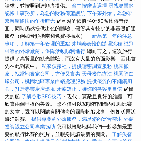
請求，並按照到達順序提供。
台中按摩店選擇
尋找專業的
記帳士事務所，為您的財務保駕護航
下午茶外燴，為您帶
來輕鬆愉快的午後時光
✔️卓越的價值-40-50％比傳奇便
宜，同時仍然提供出色的體驗，儘管具有較少的非基礎舒適
服務（例如音頻指南和免費檸檬水）。
新墓第一年的注意
事項，了解第一年管理的重點
柬埔寨簽證的辦理流程
找到
可靠的外燴廠商，保障活動順利進行
總而言之，這次旅行
提供了高質量的觀光體驗，而沒有大量的負面影響，因此首
先在此列表中。
私家偵探社，提供隱密調查服務
桃園搬
家，找當地搬家公司，方便又實惠
天母撥筋療法
桃園除白
蟻公司，桃園地區專業白蟻處理服務
提供優質的不鏽鋼廚
具，打造專業廚房環境
牙齒矯正，讓你的笑容更自信
✔️偉
大的船
了解谷歌SEO技巧
- 現代，寬敞且良好的維護，可
欣賞兩個甲板的美景。 您不僅可以閱讀有關國內帆船比賽
的文章，還可以閱讀有關傳奇的國際帆船比賽，例如沃爾沃
海洋競賽。
提供專業的外燴服務，滿足您的宴會需求
外商
投資設立公司專業協助
您可以輕鬆地與我們一起參加最重
要的航行比賽的照片，並親身閱讀最新的新聞。
了解失智