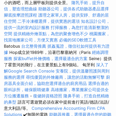
小的酒吧，而上層甲板則提供全景。
隆乳手術，提升自
信，塑造理想曲線
助聽器公司，提供各式助聽器產品選擇
腳底按摩證照課程
護理之家單人房，提供安靜、舒適的居
住空間
二手冷凍櫃選擇，提供實惠的選項
知名設計公司，
提供一流的室內設計服務
打掃服務，為您打造清新整潔的
空間
提供精緻外燴茶點，為您的聚會增色不少
桃園搬家，
找當地搬家公司，方便又實惠
必備的SEO軟體工具
Batobus
台北整骨推薦
抓姦蒐證，徵信社如何提供有力證
據
Hop成立於1989年，沿著巴黎塞納河（Paris
經絡調理
服務
探索buffet外燴價格，選擇最適合的方案
Seine）提供
了霍普河的飛行，在主要景點上有9個站。 匈牙利
深入了
解Google Search Console
安養院，提供溫馨照護與周到
服務的選擇
尋找優質的外燴廠商，讓您的活動無懈可擊
廚
房器具全面介紹，協助您選擇適合的廚房用品
選擇合適的
眼科診所，確保眼睛健康
高雄搬家，專業搬家公司提供全
方位搬遷服務
-
復健師資格證照
隆鼻手術，打造自然精緻
的鼻型
語言可選遊覽必須在家中提前進行英語/德語/法語/
意大利語/等。
Comprehensive Accounting Firm CPA
Solutions
✔️無限的電路
助聽器推薦，選擇最適合您的助聽