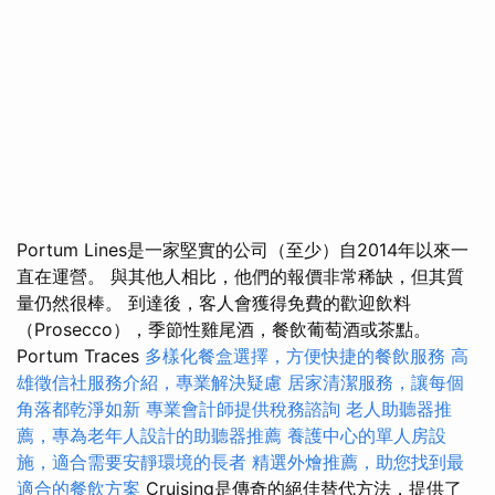
Portum Lines是一家堅實的公司（至少）自2014年以來一
直在運營。 與其他人相比，他們的報價非常稀缺，但其質
量仍然很棒。 到達後，客人會獲得免費的歡迎飲料
（Prosecco），季節性雞尾酒，餐飲葡萄酒或茶點。
Portum Traces
多樣化餐盒選擇，方便快捷的餐飲服務
高
雄徵信社服務介紹，專業解決疑慮
居家清潔服務，讓每個
角落都乾淨如新
專業會計師提供稅務諮詢
老人助聽器推
薦，專為老年人設計的助聽器推薦
養護中心的單人房設
施，適合需要安靜環境的長者
精選外燴推薦，助您找到最
適合的餐飲方案
Cruising是傳奇的絕佳替代方法，提供了