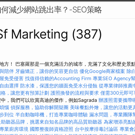
何減少網站跳出率？-SEO策略
 Sf Marketing (387)
地方！ 巴塞羅那是一個充滿活力的城市，充滿了文化和歷史景
與陪伴
牙齒矯正，讓你的笑容更自信
優化Google商家檔案
除
屋免受侵害
找值得信賴的Accounting Firm
專業SEO Agenc
自由選擇
防水漆，保護您的牆面免受水分侵蝕
從專業律師推薦
價格，讓您更有預算計劃
護照換發的流程與要求
僅需300元即
中，我們可以欣賞高迪的傑作，例如Sagrada
辦護照需要攜帶
煩惱
偵探服務，協助你解開疑團
美味餐點外燴，讓您的活動更
步到位
半自動咖啡機，打造專業咖啡體驗
漏水問題，專業團隊
級助聽器品牌，挑選來自知名品牌的高品質助聽器
為家增添亮點
專業廚房環境
國際整復師資格證照
台中按摩排毒討論區
專業會