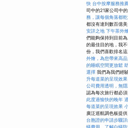
快
台中按摩服務推
司中的21家公司中的
務，讓每個角落都乾
都沒有達到數百億
安詳之地
下午茶外
們能夠保持到目前為
的最佳目的地，我不
份，我們喜歡排名
外燴，為您帶來高品
的睡眠空間更放鬆
選擇
我們為我們經驗
升每道菜的呈現效果
公司費用透明，無隱
認為每次旅行都必須
此度過愉快的晚年
每道菜的呈現效果
廣泛巡航調色板提
台胞證的申請步驟詳
蟻費用，了解白蟻防