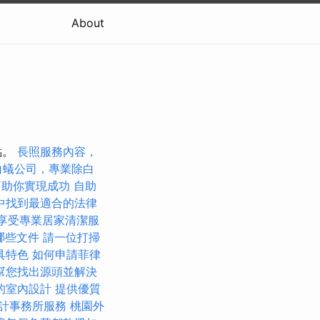
About
點。
長照服務內容，
白蟻公司，專業除白
y幫助你實現成功
自助
中找到最適合的法律
可享受專業居家清潔服
哪些文件
請一位打掃
具特色
如何申請菲律
幫您找出源頭並解決
的室內設計
提供優質
計事務所服務
桃園外