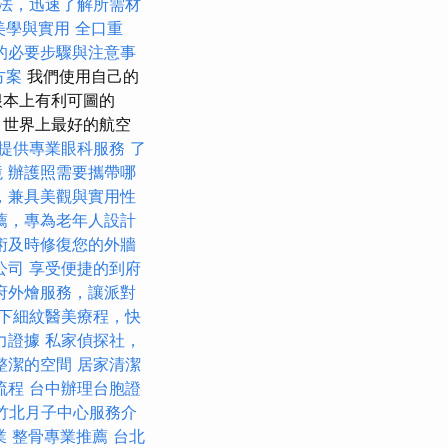
法，迅速了解所需材
美學與實用
全口重
的必要步驟與注意事
方案
我們使用自己的
根本上有利可圖的
 世界上最好的航空
提供專業眼科服務
了
境
辦護照需要攜帶哪
，兼具美觀與實用性
薦，專為老年人設計
術及時修復您的外牆
公司
享受便捷的到府
府外燴服務，讓派對
下細紋醫美療程，快
力證據
私家偵探社，
整潔的空間
居家清潔
流程
台中辦理台胞證
竹北月子中心服務介
業
整骨專業推薦
台北