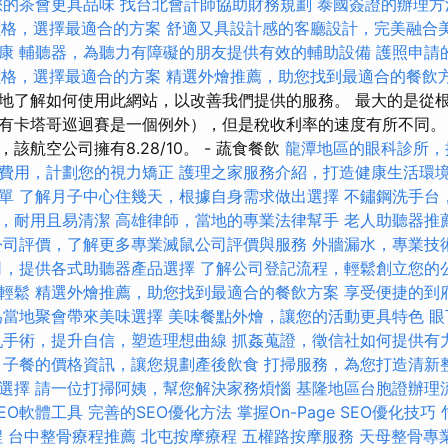
您的茶會更具品味
找台北會計師協助財務規劃
泰國簽證的辦理方
燴價格，選擇最適合的方案
舒適又具設計感的客廳設計，完美融合
康
輔聽器，為聽力有障礙的朋友提供有效的輔助設備
護照申請
燴價格，選擇最適合的方案
精選外燴推薦，助您找到最適合的餐飲
地了解如何使用此網站，以改善我們提供的服務。 最大的是從
有卡塔哥巡迴賽是一個例外），但是稅收利率的速度有所不同。
該航空公司擁有8.28/10。 - 蔬食餐飲
龍潭地區的眼科診所，
費用，計劃您的視力矯正
護理之家服務介紹，打造健康生活環
單
了解月子中心住幾天，根據自身需求做出選擇
不鏽鋼洗手台
，耐用且易清潔
高雄律師，當地的專業法律幫手
老人助聽器推
公司評價，了解更多專業滅鼠公司評價與服務
外牆漏水，專業技
司，提供各式助聽器產品選擇
了解公司登記流程，輕鬆創立您的
輕鬆
精選外燴推薦，助您找到最適合的餐飲方案
享受便捷的到
為當地聚會帶來美味選擇
美味餐點外燴，讓您的活動更具特色
眼
乳手術，提升自信，塑造理想曲線
抓姦蒐證，徵信社如何提供有
月子餐的價格資訊，讓您規劃產後飲食
打掃服務，為您打造清新
選擇
請一位打掃阿姨，幫您解決家務煩惱
基隆地區台胞證辦理
EO軟體工具
完善的SEO優化方法
掌握On-Page SEO優化技巧
程
台中整骨療程推薦
北屯按摩療程
五權路按摩服務
天母整骨專