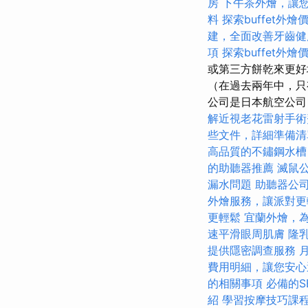
房
下午茶外燴，讓
料
探索buffet外
建，全面改善牙齒健
項
探索buffet外
或第三方餅乾來更好
（在過去兩年中，只
公司是日本航空公司，
解近視老花雷射手術
些文件，詳細準備清
高品質的不鏽鋼水槽
的助聽器推薦
滅鼠
漏水問題
助聽器公
外燴服務，讓派對更
更輕鬆
宜蘭外燴，
速平滑眼周肌膚
隆
提供隱密調查服務
費用明細，讓您安心
的相關事項
必備的S
紹
學習按摩技巧課