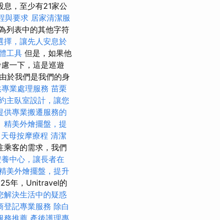
息，至少有21家公
程與要求
居家清潔服
為列表中的其他字符
選擇，讓先人安息於
軟體工具
但是，如果他
考慮一下，這是巡遊
由於我們是我們的身
供專業處理服務
苗栗
約主臥室設計，讓您
提供專業搬遷服務的
。
精美外燴擺盤，提
天母按摩療程
清潔
注乘客的需求，我們
安養中心，讓長者在
精美外燴擺盤，提升
25年，Unitravel的
您解決生活中的疑惑
商登記專業服務
除白
服務推薦
產後護理專