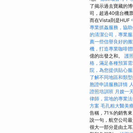
了揭示過去寶藏的博
司，超過40億台機
而在Vista則是HUF
專業抓姦服務，協助
的清潔公司，專業服
薦一些信譽良好的搬
機，打造專業咖啡體
億的出發之和。
護
格，滿足各種預算需
院，為您提供貼心服
了解不同地區和類型
胞證申請服務詳情
證照培訓班
月嫂一
律師，當地的專業法
方案
毛孔粗大醫美
告稱，71％的銷售
說一句，航空公司最
很大一部分是由土耳