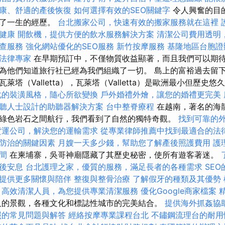
康、舒適的產後恢復
如何選擇有效的SEO關鍵字
令人興奮的目
進了一生的經歷。
台北搬家公司，快速有效的搬家服務就在這裡
健康
開飲機，提供方便的飲水服務解決方案
清潔公司費用透明
查服務
強化網站優化的SEO服務
新竹按摩服務
基隆地區台胞證
法律專家
在早期預訂中，不僅物質收益顯著，而且我們可以期
為他們知道旅行社已經為我們組織了一切。 島上的富裕過去留
萊塔（Valletta），瓦萊塔（Valletta）是歐洲最小但歷史
化的裝潢風格，隨心所欲變換
戶外婚禮外燴，讓您的婚禮更完美
聽人士設計的助聽器解決方案
台中整脊療程
在越南，著名的海
綠色岩石之間航行，我們看到了自然的獨特奇觀。
找到可靠的
貨運公司，解決您的運輸需求
從專業律師推薦中找到最適合的法
防治的關鍵因素
月嫂一天多少錢，幫助您了解產後照護費用
護
間
在柬埔寨，吳哥神廟隱藏了其歷史秘密，使所有遊客著迷。
後安息
台北護理之家，優質的服務，滿足長者的各種需求
SE
提供更多關懷與陪伴
整復與整骨治療
了解假牙的種類及其優勢
高效清潔人員，為您提供專業清潔服務
優化Google商家檔案
及的景觀，各種文化和標誌性城市的完美結合。
提供海外抓姦協
照的常見問題與解答
經絡按摩專業課程台北
不鏽鋼流理台的耐用