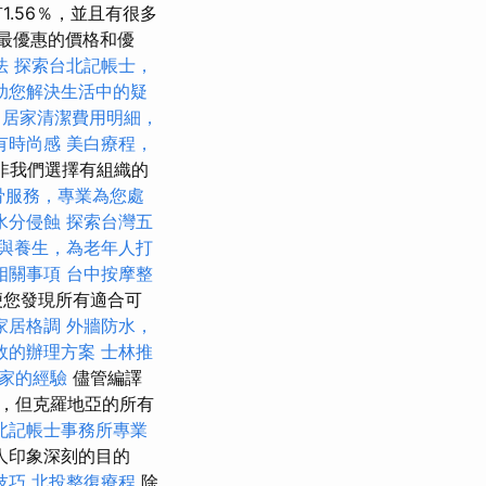
.56％，並且有很多
受最優惠的價格和優
法
探索台北記帳士，
助您解決生活中的疑
居家清潔費用明細，
有時尚感
美白療程，
非我們選擇有組織的
骨服務，專業為您處
水分侵蝕
探索台灣五
與養生，為老年人打
相關事項
台中按摩整
便您發現所有適合可
家居格調
外牆防水，
效的辦理方案
士林推
搬家的經驗
儘管編譯
，但克羅地亞的所有
北記帳士事務所專業
人印象深刻的目的
技巧
北投整復療程
除