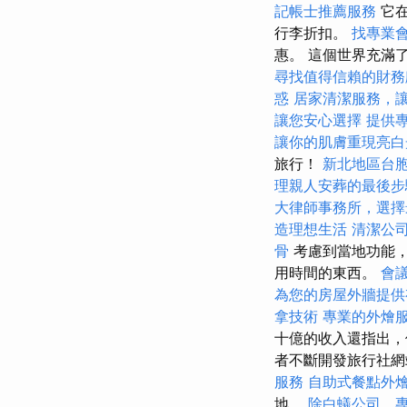
記帳士推薦服務
它在
行李折扣。
找專業
惠。 這個世界充滿
尋找值得信賴的財務
惑
居家清潔服務，
讓您安心選擇
提供
讓你的肌膚重現亮白
旅行！
新北地區台
理親人安葬的最後步
大律師事務所，選擇
造理想生活
清潔公
骨
考慮到當地功能
用時間的東西。
會
為您的房屋外牆提供
拿技術
專業的外燴
十億的收入還指出，
者不斷開發旅行社
服務
自助式餐點外
地。
除白蟻公司，