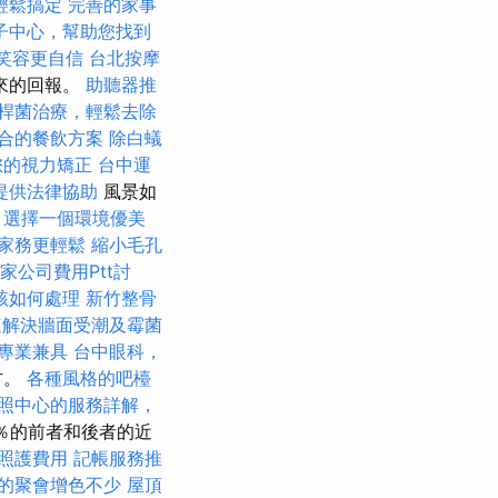
輕鬆搞定
完善的家事
子中心，幫助您找到
笑容更自信
台北按摩
未來的回報。
助聽器推
桿菌治療，輕鬆去除
合的餐飲方案
除白蟻
您的視力矯正
台中運
提供法律協助
風景如
，選擇一個環境優美
家務更輕鬆
縮小毛孔
家公司費用Ptt討
該如何處理
新竹整骨
速解決牆面受潮及霉菌
專業兼具
台中眼科，
方。
各種風格的吧檯
照中心的服務詳解，
60％的前者和後者的近
照護費用
記帳服務推
的聚會增色不少
屋頂