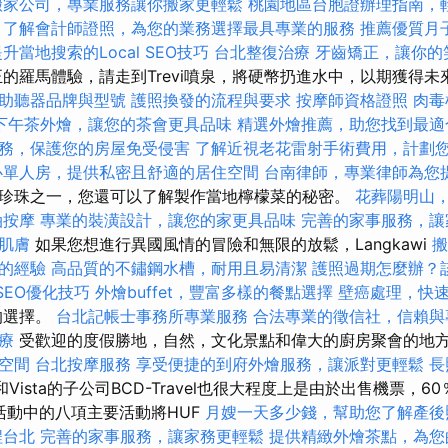
搬家公司，專業服務讓你搬家更輕鬆
桃園地區台胞證辦理指南，
了解會計師證照，為您的業務選擇最具專業的服務
推薦優質月
升當地搜索的Local SEO技巧
台北整復治療
牙齒矯正，讓你的
的羅馬體驗，請走到Trevi噴泉，將硬幣扔進水中，以期獲得
助聽器品牌與型號
護照換發的流程與要求
按摩師資格證照
肉毒
下午茶外燴，讓您的茶會更具品味
精選外燴推薦，助您找到最適
務，保護您的房屋免受侵害
了解近視老花雷射手術費用，計劃
心單人房，提供私密且舒適的居住空間
台南律師，專業律師為您
珍珠之一，您還可以了解製作當地檸檬菜的秘密。
花葬陽明山
油按摩
專業的裝潢設計，讓您的家更具品味
完善的家事服務，讓
肌膚
如果您想進行異國風情的冒險和無限的放鬆，Langkawi
搬
的經驗
高品質的不鏽鋼水槽，耐用且易清潔
護照過期怎麼辦？
 SEO優化技巧
外燴buffet，豐富多樣的餐點選擇
壁癌處理，快
想的選擇。
台北記帳士事務所專業服務
合法專業的徵信社，信賴與
療
受歡迎的度假勝地，自然，文化景點和偉大的廚房聚會的地
空間
台北按摩服務
享受便捷的到府外燴服務，讓派對更輕鬆
長
ta和Vista的子公司BCD-Travel也很大程度上是由於出售機票，
要活動中的八項主要活動將HUF
月嫂一天多少錢，幫助您了解產後
程台北
完善的家事服務，讓家務更輕鬆
提供精緻外燴茶點，為您