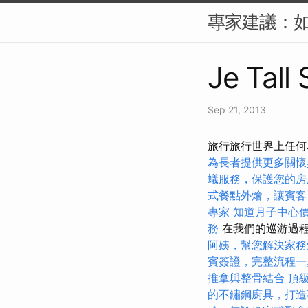
專家建議：如
Je Tall
Sep 21, 2013
旅行旅行世界上任何
為長者提供更多關懷
蟻服務，保護您的房
式餐點外燴，讓賓客
專家
知道月子中心
務
在我們的巡游過程
阿姨，幫您解決家務
賓簽證，完整流程一
推拿與整骨結合
頂
的不鏽鋼廚具，打造