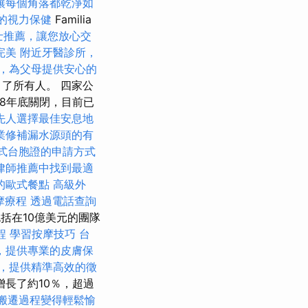
讓每個角落都乾淨如
的視力保健
Familia
士推薦，讓您放心交
完美
附近牙醫診所，
，為父母提供安心的
了所有人。 四家公
2018年底關閉，目前已
先人選擇最佳安息地
業修補漏水源頭的有
式台胞證的申請方式
律師推薦中找到最適
的歐式餐點
高級外
摩療程
透過電話查詢
括在10億美元的團隊
程
學習按摩技巧
台
，提供專業的皮膚保
，提供精準高效的徵
長了約10％，超過
搬遷過程變得輕鬆愉