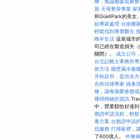
燴，無論婚宴或聚會
新
天母整骨專業
探
和GüellPark的美女
給專家處理
台南搬
輕鬆找到專業醫生
晚年生活
這座城市的
司已經在製造損失（除了
關閉）。
成立公司
台北記帳士事務所專
效方法
牆壁漏水修
牙科診所，提供全方
合的法律專家
跳蚤
燴，讓每個聚會都成
獲得精確的資訊
Tr
中，營業額恰好達到
胞證申請流程，輕鬆
養方案
台胞證申請
信服務
打掃家裡，
了600億人。
外燴