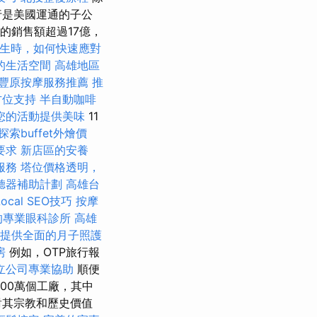
行是美國運通的子公
的銷售額超過17億，
生時，如何快速應對
的生活空間
高雄地區
豐原按摩服務推薦
推
方位支持
半自動咖啡
您的活動提供美味
11
探索buffet外燴價
要求
新店區的安養
服務
塔位價格透明，
聽器補助計劃
高雄台
cal SEO技巧
按摩
的專業眼科診所
高雄
提供全面的月子照護
房
例如，OTP旅行報
立公司專業協助
順便
00萬個工廠，其中
對其宗教和歷史價值