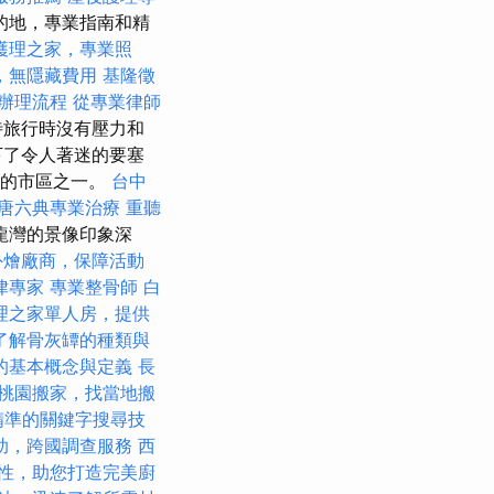
的地，專業指南和精
護理之家，專業照
，無隱藏費用
基隆徵
辦理流程
從專業律師
待旅行時沒有壓力和
下了令人著迷的要塞
悠久的市區之一。
台中
唐六典專業治療
重聽
龍灣的景像印象深
外燴廠商，保障活動
律專家
專業整骨師
白
理之家單人房，提供
了解骨灰罈的種類與
O的基本概念與定義
長
桃園搬家，找當地搬
精準的關鍵字搜尋技
助，跨國調查服務
西
性，助您打造完美廚