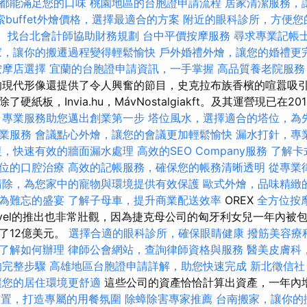
都能滿足您的口味
桃園地區的台胞證申請流程
居家清潔服務，
索buffet外燴價格，選擇最適合的方案
附近的眼科診所，方便您
。
找台北會計師協助財務規劃
台中平價按摩服務
尋求專業記帳
家，讓你的搬遷過程變得輕鬆愉快
戶外婚禮外燴，讓您的婚禮更
按摩店選擇
宜蘭的台胞證申請資訊，一手掌握
高品質養老院服務
現代形像還提供了令人興奮的節目，史克拉布族香檳的喧囂吸引
硬紙板，Invia.hu，MávNostalgiakft。及其運營現已在
，專業服務助您邁出創業第一步
塔位風水，選擇適合的塔位，為
業服務
會議點心外燴，讓您的會議更加輕鬆愉快
漏水打針，專
復，快速有效的牆面漏水處理
高效的SEO Company服務
了解卡
位的口腔治療
高效的記帳服務，確保您的帳務清晰透明
從專業
清除，為您家中的寵物與環境提供有效保護
歐式外燴，品味精緻
為難忘的盛宴
了解子母車，提升商業配送效率
OREX
全方位按
avel的推出也非常壯觀，因為捷克母公司的匈牙利女兒一年內被包
了12億美元。
選擇合適的眼科診所，確保眼睛健康
撥筋美容療
了解如何辦理
律師公會網站，查詢律師資格與服務
醫美皮膚科
的完整步驟
高雄地區台胞證申請詳解，助您快速完成
新北徵信社
讓您的居住環境更舒適
這些公司的資產恰恰計算出資產，一年內增
佈置，打造專屬的用餐氛圍
除蟑除害專家推薦
台南搬家，讓你的