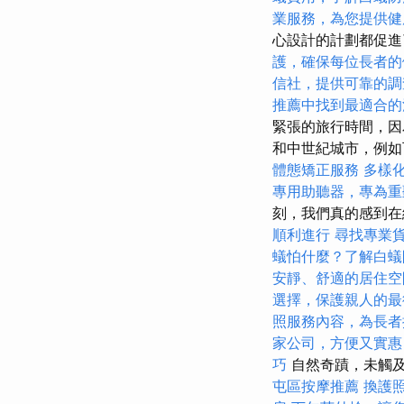
業服務，為您提供健
心設計的計劃都促
護，確保每位長者的
信社，提供可靠的調
推薦中找到最適合的
緊張的旅行時間，因
和中世紀城市，例如瓦
體態矯正服務
多樣
專用助聽器，專為重
刻，我們真的感到在
順利進行
尋找專業
蟻怕什麼？了解白蟻
安靜、舒適的居住空
選擇，保護親人的最
照服務內容，為長者
家公司，方便又實惠
巧
自然奇蹟，未觸
屯區按摩推薦
換護