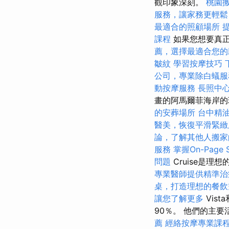
觀印象深刻。
桃園
服務，讓家務更輕鬆
最適合的照顧場所
提
課程
如果您想要真正
薦，選擇最適合您的
皺紋
學習按摩技巧
公司，專業除白蟻服
動按摩服務
長照中
畫的阿馬爾菲海岸的
的安葬場所
台中精
醫美，恢復平滑緊緻
論，了解其他人搬家
服務
掌握On-Page
問題
Cruise是理
專業醫師提供精準治
桌，打造理想的餐飲
讓您了解更多
Vis
90％。 他們的主
薦
經絡按摩專業課