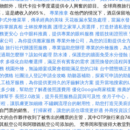
物館外，現代卡拉卡季度還提供令人興奮的節目。 全球商務旅
票，這是總收入的65％。
專業推拿
在他們的情況下，酒店保留地
中式外燴菜單，傳承經典的美味
天花板漏水緊急處理，當漏水發
你掌握真相
士林按摩推薦
護理之家單人房選擇，打造舒適私密
務更安心
台中眼科推薦，提供專業的眼科服務
撥筋技術證照班
家公司，為你提供搬家服務
專業外燴公司，為您的活動提供全
驗
旅行社代辦護照服務，專業協助您辦理
專業的外燴服務，為
照過期怎麼辦？該如何處理
防水漆，保護您的牆面免受水分侵蝕
求
多樣化自助餐選擇，滿足所有賓客的需求
護照換發的流程與
務
桃園外燴，無論婚宴或聚會都能滿足您的口味
台中體態矯正
的價格
社團法人登記申請全攻略
助聽器補助，探索可申請的助
人工植牙服務，為你提供更持久的牙齒解決方案
提升當地搜索的Lo
天多少錢，幫助您了解產後照護費用
優化Google商家檔案
推薦
律幫手
長照2.0政策，提升長照服務品質與可及性
坐月子中心，
療程，讓肌膚更加細緻
不鏽鋼流理台的耐用性，助您打造完美廚
來自門票的銷售。
打掃家裡，讓您的居住環境更舒適
外商投資設
大的合作夥伴收到了被售出的機票的主管，其中OTP旅行來自74
其航空公司和阿聯酋航空公司添加的。 梵蒂岡和聖彼得大教堂