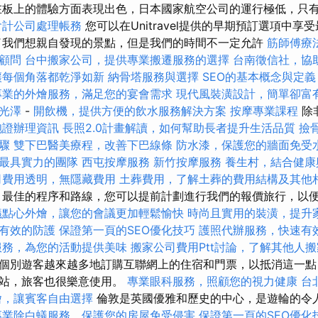
板上的體驗方面表現出色，日本國家航空公司的運行極低，只有1
會計公司處理帳務
您可以在Unitravel提供的早期預訂選項中享
了我們想親自發現的景點，但是我們的時間不一定允許
筋師傅療
顧問
台中搬家公司，提供專業搬遷服務的選擇
台南徵信社，協
讓每個角落都乾淨如新
納骨塔服務與選擇
SEO的基本概念與定義
專業的外燴服務，滿足您的宴會需求
現代風裝潢設計，簡單卻富
光澤
-
開飲機，提供方便的飲水服務解決方案
按摩專業課程
除
胞證辦理資訊
長照2.0計畫解讀，如何幫助長者提升生活品質
撿
驟
雙下巴醫美療程，改善下巴線條
防水漆，保護您的牆面免受
最具實力的團隊
西屯按摩服務
新竹按摩服務
養生村，結合健康
司費用透明，無隱藏費用
土葬費用，了解土葬的費用結構及其他
，最佳的程序和路線，您可以提前計劃進行我們的報價旅行，以
議點心外燴，讓您的會議更加輕鬆愉快
時尚且實用的裝潢，提升
有效的防護
保證第一頁的SEO優化技巧
護照代辦服務，快速有
服務，為您的活動提供美味
搬家公司費用Ptt討論，了解其他人
個別遊客越來越多地訂購互聯網上的住宿和門票，以抵消這一點
網站，旅客也很樂意使用。
專業眼科服務，照顧您的視力健康
台
燴，讓賓客自由選擇
倫敦是英國優雅和歷史的中心，是遊輪的令
專業除白蟻服務，保護您的房屋免受侵害
保證第一頁的SEO優化