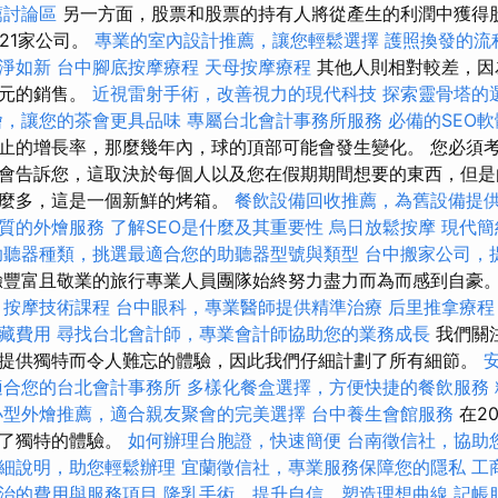
薦討論區
另一方面，股票和股票的持有人將從產生的利潤中獲得股
21家公司。
專業的室內設計推薦，讓您輕鬆選擇
護照換發的流
淨如新
台中腳底按摩療程
天母按摩療程
其他人則相對較差，因
美元的銷售。
近視雷射手術，改善視力的現代科技
探索靈骨塔的
燴，讓您的茶會更具品味
專屬台北會計事務所服務
必備的SEO
止的增長率，那麼幾年內，球的頂部可能會發生變化。 您必須
會告訴您，這取決於每個人以及您在假期期間想要的東西，但是
這麼多，這是一個新鮮的烤箱。
餐飲設備回收推薦，為舊設備提
質的外燴服務
了解SEO是什麼及其重要性
烏日放鬆按摩
現代簡
助聽器種類，挑選最適合您的助聽器型號與類型
台中搬家公司，
豐富且敬業的旅行專業人員團隊始終努力盡力而為而感到自豪
按摩技術課程
台中眼科，專業醫師提供精準治療
后里推拿療程
藏費用
尋找台北會計師，專業會計師協助您的業務成長
我們關
提供獨特而令人難忘的體驗，因此我們仔細計劃了所有細節。
適合您的台北會計事務所
多樣化餐盒選擇，方便快捷的餐飲服務
小型外燴推薦，適合親友聚會的完美選擇
台中養生會館服務
在20
供了獨特的體驗。
如何辦理台胞證，快速簡便
台南徵信社，協助
細說明，助您輕鬆辦理
宜蘭徵信社，專業服務保障您的隱私
工
治的費用與服務項目
隆乳手術，提升自信，塑造理想曲線
記帳