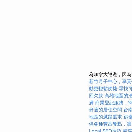
為加拿大巡遊，因為
新竹月子中心，享受
動更輕鬆便捷
尋找
回欠款
高雄地區的
膚
商業登記服務，
舒適的居住空間
台
地區的滅鼠需求
跳
供各種豐富餐點，讓
Local SEO技巧
精