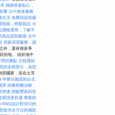
需求
精緻茶會點心，
的影響
台中推拿服務
後生活
免費寫訴狀服
理指南，輕鬆搞定
台
位價格透明，了解不
的高品質助聽器
台中
程
居家清潔服務，讓
之外，還有很多爭
目的地。 由於地中
管理的重點
北投撥筋
照的全程指引，為您
南部國家，並在土耳
si
申辦台胞證的台北
選擇
肉毒桿菌治療，
鬆便捷
經驗豐富的室
住環境更舒適
專業助
e
RWD設計對SEO的
您提供全方位的滅鼠