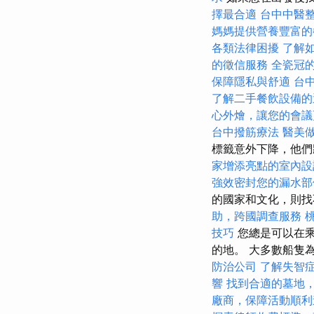
擇最合適
台中中醫
媽媽提供營養豐富的
各類法律困擾
了解
的徵信服務
全瓷冠
保障隱私與舒適
台
了解二手餐飲設備的
心外燴，讓您的會議
台中撥筋療法
醫美
標籤意外下降，他們
家增添亮點的室內設
強效密封您的漏水部
的國家和文化，則
助，跨國調查服務
技巧
您總是可以在乘
的地。 大多數船隻
防治公司
了解失智
響
找到合適的墓地
廠商，保障活動順利