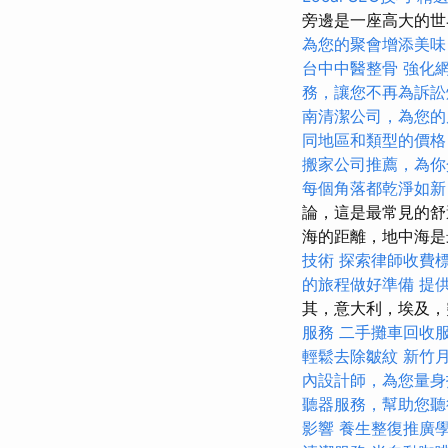
旁邊是一座高大的
為您的聚會增添美味
台中中醫整骨
強化網
務，讓您不再為訴訟
南清潔公司，為您的
同地區和類型的價格
搬家公司推薦，為你
每個角落都乾淨如新
論，這是最常見的舒
海的距離，地中海
技術
探索律師收費
的旅程做好準備
提
其，意大利，埃及，
服務
二手攤車回收
輕鬆去除皺紋
新竹
內設計師，為您量身
聽器服務，幫助您聽
影響
養生整復推廣