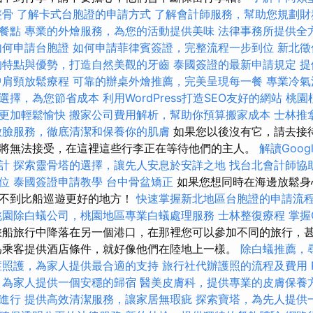
整骨
了解卡式台胞證的申請方式
了解會計師服務，幫助您規劃財
餐點
專業的外燴服務，為您的活動提供美味
法律事務所提供全
如何申請台胞證
如何申請菲律賓簽證，完整流程一步到位
新北徵
的特點與優勢，打造自然美觀的牙齒
泰國簽證的最新申請規定
提
中肩頸放鬆療程
可靠的辦桌外燴推薦，完美呈現每一餐
專業冷氣
選擇，為您節省成本
利用WordPress打造SEO友好的網站
桃園
更加輕鬆愉快
搬家公司費用解析，幫助你預算搬家成本
士林推
做臉服務，徹底清潔和保養你的肌膚
如果您以後沒有它，請去接
將無法接受，在這裡這些行李正在等待他們的主人。
解讀Googl
計
探索靈骨塔的選擇，讓先人安息於安詳之地
找台北會計師協
位
泰國簽證申請教學
台中骨盆矯正
如果您想同時在海邊放鬆身
找不到比船巡遊更好的地方！
快速掌握新北地區台胞證的申請流
桃園除白蟻公司，桃園地區專業白蟻處理服務
士林整復療程
掌握O
船旅行中降落在另一個港口，在那裡您可以參加不同的旅行，
為乘客提供酒店條件，就好像他們在陸地上一樣。
除白蟻推薦，
症照護，為家人提供最合適的支持
旅行社代辦護照的流程及費用
，為家人提供一個安穩的歸宿
醫美皮膚科，提供專業的皮膚保養
進行
提供高效清潔服務，讓家居無瑕疵
探索寶塔，為先人提供