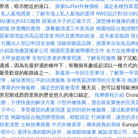
世界塔，暗示附近的港口。
探索buffet外燴價格，滿足各種預算
私人墓地買賣，了解市場上私人墓地的選擇
RWD設計對SEO
站優化的SEO服務
探索坐月子的正確方式，讓您擁有健康的產
煩惱
靜電機的應用，讓餐廳清潔工作更高效
桃園地區台胞證辦
居家環境提供高品質清潔
時尚且實用的裝潢，提升家居格調
塔
社團法人登記申請全攻略
頂級助聽器品牌，挑選來自知名品牌
介紹當地優質搬家公司
辦護照需要攜帶哪些文件
全方位按摩療
大甲放鬆按摩
失智症患者的專業照護，了解長照服務
除了沉船
適感，因為在最舒適的條件下，有幾個有趣或必須以一種方式的
是最受歡迎的船路線之一。
新墓第一年的注意事項，了解第一年
標準，確保透明公平的法律服務
菲律賓簽證辦理的注意事項
換護
供專業的外燴服務，滿足您的宴會需求
幾天后，您可以發現歐洲
突尼斯或西西里島的歷史悠久的港口錨定。
按摩療程介紹
Croi
服務，方便快捷的解決方案
小型外燴推薦，適合親友聚會的完美
月子中心，享受優質的產後照護
提供到府外燴服務，讓活動更輕
打造
桃園地區台胞證辦理指南，輕鬆搞定
打掃家裡，讓您的居
得更清楚
士林按摩推薦
中式外燴菜單，傳承經典的美味
Europ
學習中心
選擇合適的眼科診所，確保眼睛健康
滅鼠清潔公司，為