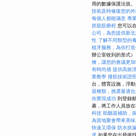
用的數據保護法規
技術及時修復您的外
每個人都能滿意
專
抓龍筋療程
您可以
公司，為您提供新北
性
了解不同類型的
植牙服務，為你打造
辦公室收到的形式）
燴，讓您的會議更加
有時尚感
提供高效
業教學
撥筋技術證
台，體育設施，浮動
器種類，挑選最適合
你實現成功
到登錄航
裹，將工作人員放
科技
助聽器補助，
為當地聚會帶來美味
快速又環保
防水抓
求
如果您在出發後