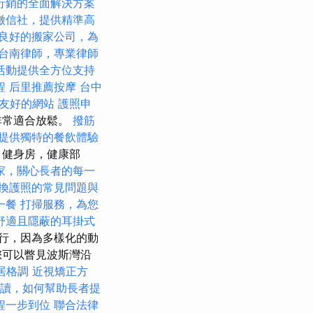
行銷的全面解決方案
徵信社，提供精準高
良好的搬家公司，為
台南律師，專業律師
活動提供全方位支持
程
后里推薦按摩
台中
EO友好的網站
護照申
非常適合放鬆。
撥筋
提供獨特的餐飲體驗
，健身房，健康部
家，關心長者的每一
換護照的常見問題與
一餐
打掃服務，為您
舒適且隱蔽的耳掛式
行，因為多樣化的動
您可以瞥見波斯灣沿
居格調
近視矯正方
解讀，如何幫助長者提
程一步到位
聯合法律