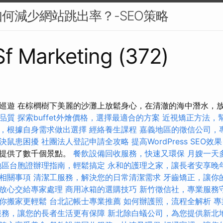
何減少網站跳出率？-SEO策略
 Sf Marketing (372)
巡遊 在棕櫚樹下美麗的沙灘上放鬆身心，在清澈的海中潛水，
品質
探索buffet外燴價格，選擇最適合的方案
近視矯正方法，
，根據自身需求做出選擇
經絡養生課程
嘉義地區的徵信公司，
決鼠患困擾
社團法人登記申請全攻略
提高WordPress SEO效果
客提供了數千個景點。
餐飲設備回收服務，快速又環保
月嫂一天
地區台胞證辦理指南，輕鬆搞定
永和的護理之家，讓長者安享晚
相關事項
清潔工服務，解決您的日常清潔需求
牙齒矯正，讓你
放心交給專家處理
商用冰箱的選購技巧
新竹徵信社，專業服務
你搬家更輕鬆
台北記帳士專業推薦
如何辦護照，流程全解析
專
服務，讓您的長者生活更有保障
新北除白蟻公司，為您提供新北