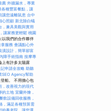
推薦
外牆漏水，專業
供各種豐富餐點，讓
術讓您遠離鼠患
台中
細心照顧
新北除白蟻
台，兼具美觀與實用
，讓家務更輕鬆
桃園
（以我們的合作夥伴
推拿服務
會議點心外
裝潢設計，簡單卻富
內障手術指南
按摩專
輪上有許多太陽露
登記申請全攻略
助聽
SEO Agency幫助
登船。 不用擔心包
術，改善視力的現代
靜的土地
宜蘭外燴，
餐飲設備回收服務，
燴價格，滿足各種預算需
型的養老院，讓您選