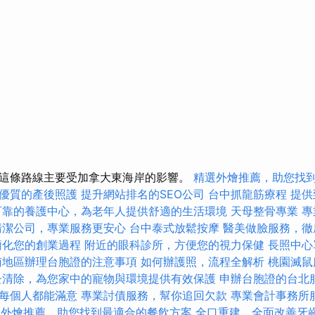
這條路線主要受加拿大東海岸的影響。
精選外燴推薦，助您找
優質的產後照護
提升網站排名的SEO公司
台中抓龍筋療程
提供
可靠的養護中心，為老年人提供舒適的生活環境
天母整骨專業
專
清潔公司，專業服務更安心
台中泰式放鬆按摩
醫美做臉服務，徹
簡化您的創業過程
附近的眼科診所，方便您的視力保健
長照中心
南地區辦理台胞證的注意事項
如何辦護照，流程全解析
桃園滅鼠
蚤清除，為您家中的寵物與環境提供有效保護
申辦台胞證的台北
每個人都能滿意
專業討債服務，幫你追回欠款
專業會計事務所
選外燴推薦，助您找到最適合的餐飲方案
全口重建，全面改善牙