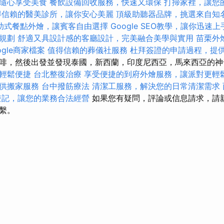
隨心享受美食
餐飲設備回收服務，快速又環保
打掃家裡，讓您
得信賴的醫美診所，讓你安心美麗
頂級助聽器品牌，挑選來自知
助式餐點外燴，讓賓客自由選擇
Google SEO教學，讓你迅速上
規劃
舒適又具設計感的客廳設計，完美融合美學與實用
苗栗外
ogle商家檔案
值得信賴的葬儀社服務
杜拜簽證的申請過程，提
啡，然後出發並發現泰國，新西蘭，印度尼西亞，馬來西亞的
輕鬆便捷
台北整復治療
享受便捷的到府外燴服務，讓派對更輕
供搬家服務
台中撥筋療法
清潔工服務，解決您的日常清潔需求
登記，讓您的業務合法經營
如果您有疑問，評論或信息請求，請
繫。