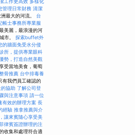
潔工作更高效
多樣化
您管理日常財務
清潔
為歐洲最大的河流。
台
記帳士事務所專業服
最美麗，最浪漫的河
河城市。
探索buffet外
您的牆面免受水分侵
診所，提供專業眼科
優勢，打造自然美觀
享受當地美食，葡萄
整骨推薦
台中排毒養
只有我們員工確認的
社的協助
了解公司登
驟與注意事項
請一位
速有效的辦理方案
長
的經驗
推拿推薦與介
，讓來賓隨心享受美
菲律賓簽證辦理的注
的收集和處理符合適