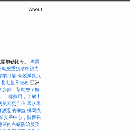
About
放開加勒比海。
專業
幫助您重獲清晰視力
專業可靠
有效滅鼠服
北屯整骨服務
亞洲
多少錢，幫助您了解
年
土葬費用，了解土
的笑容更自信
尋求專
守護您的權益
桃園搬
業安養中心，關懷長
地區的白蟻防治服務