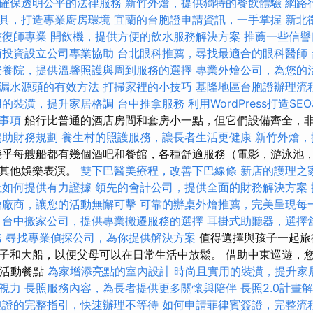
確保透明公平的法律服務
新竹外燴，提供獨特的餐飲體驗
網路
具，打造專業廚房環境
宜蘭的台胞證申請資訊，一手掌握
新北
整復師專業
開飲機，提供方便的飲水服務解決方案
推薦一些信譽
商投資設立公司專業協助
台北眼科推薦，尋找最適合的眼科醫師
安養院，提供溫馨照護與周到服務的選擇
專業外燴公司，為您的
漏水源頭的有效方法
打掃家裡的小技巧
基隆地區台胞證辦理流
用的裝潢，提升家居格調
台中推拿服務
利用WordPress打造S
事項
船行比普通的酒店房間和套房小一點，但它們設備齊全，
協助財務規劃
養生村的照護服務，讓長者生活更健康
新竹外燴，
幾乎每艘船都有幾個酒吧和餐館，各種舒適服務（電影，游泳池
和其他娛樂表演。
雙下巴醫美療程，改善下巴線條
新店的護理之
社如何提供有力證據
領先的會計公司，提供全面的財務解決方案
燴廠商，讓您的活動無懈可擊
可靠的辦桌外燴推薦，完美呈現每
台中搬家公司，提供專業搬遷服務的選擇
耳掛式助聽器，選擇
務
尋找專業偵探公司，為你提供解決方案
值得選擇與孩子一起旅
子和大船，以便父母可以在日常生活中放鬆。 借助中東巡遊，
 活動餐點
為家增添亮點的室內設計
時尚且實用的裝潢，提升家
視力
長照服務內容，為長者提供更多關懷與陪伴
長照2.0計畫
胞證的完整指引，快速辦理不等待
如何申請菲律賓簽證，完整流