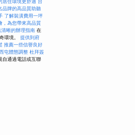
的居住環境更舒適
台
名品牌的高品質助聽
手
了解裝潢費用一坪
燴，為您帶來高品質
供清晰的辦理指南
在
神奇環境。
提供到府
鬆
推薦一些信譽良好
西屯體態調整
杜拜簽
親自通過電話或互聯