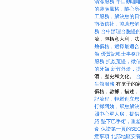
清潔服務
半自動咖
的裝潢風格，隨心所
工服務，解決您的日
南徵信社，協助您解
務
台中辦理台胞證
流，包括意大利，法
燴價格，選擇最適合
蝕
優質記帳士事務
服務
抓姦蒐證，徵
的牙齒
新竹外燴，
酒，歷史和文化。
生館服務
有孩子的
價格，數據，描述，
記流程，輕鬆創立您
打掃阿姨，幫您解決
照中心單人房，提供
紹
墊下巴手術，重
食
保證第一頁的SE
意事項
北部地區安