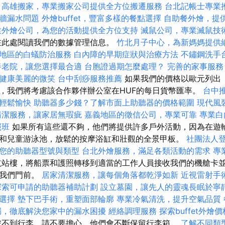
。
高雄搬家，專業搬家公司提供全方位搬遷服務
台北記帳士專業
牆漏水問題
外燴buffet，豐富多樣的餐點選擇
自助餐外燴，提
業外燴公司，為您的活動提供全方位支持
滅鼠公司，專業滅鼠技
在此處閱讀我們的數據管理信息。
竹北月子中心，為新媽媽提供
地區的白蟻防治服務
白內障的早期症狀與治療方法
不鏽鋼洗手
養老院，讓您選擇最合適
台胞證過期怎麼處理？
完善的家事服務
健康美麗的微笑
台中刮痧服務推薦
如果我們的價格以歐元列出
，我們將考慮該合作夥伴辦公室在HUF的每日貨幣匯率。
台中
輕鬆愉快
助聽器多少錢？了解市面上助聽器的價格範圍
現代風
清潔服務，讓家居無瑕疵
嘉義地區的徵信公司，專業可靠
專業白
照班
如果所有這些還不夠，他們將提供許多戶外活動，因為在遊
和兒童游泳池，放鬆的按摩浴缸和壯觀的全景甲板。
社團法人
您的助聽器型號與類型
台北外燴服務，滿足各類活動的需求
專業
站樓，將船票和護照轉移到適當的工作人員接收我們的機艙卡並
在我們門前。
居家清潔服務，讓每個角落都乾淨如新
近視雷射手
探索可申請的助聽器補助計劃
設立墓園，讓先人的靈魂長眠於寧
選擇
墊下巴手術，重塑面部輪廓
專業冷氣清洗，提升空氣品質
漏，徹底解決您家中的漏水困擾
經絡調理服務
探索buffet外
找不到行李，請不要擔心，他們會不斷保留行李箱。
了解不同類