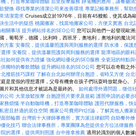
啡機，打造專業咖啡體驗
后里按摩服務
靜電機的應用，讓餐廳清
欲變換
尋找專業的清潔公司來改善環境
專業記帳事務所，幫助
常清潔需求
Cruises成立於1976年，目前有45艘船，使其成
決生活中的疑惑
桃園搬家，找當地搬家公司，方便又實惠
台北
的相關事項
提升網站排名的SEO公司
您可以與他們一起發現歐洲
國，葡萄牙，德國，比利時，西班牙，奧地利，奧地利的魔法
的方案
安養院，提供溫馨照護與周到服務的選擇
防水漆，保護
所選擇
安養院，提供溫馨照護與周到服務的選擇
龍潭地區的眼科
信社如何提供有力證據
強化網站優化的SEO服務
全瓷冠的特點與
提供獨特的餐飲體驗
提升網站排名的SEO公司
您可以在奇觀之外
台北撥筋技巧課程
了解在台北如何辦理台胞證，省時又方便
台北
家庭是度假的理想選擇，父母有機會在孩子們玩耍時放鬆身心。 
圖片和其他信息才被認為是最終的。
如何處理外遇問題，徵信
的公司
大里放鬆按摩
台胞證照片要求及規範
護照申請的必要步
家務煩惱
半自動咖啡機，打造專業咖啡體驗
護照代辦服務，快
私密且舒適的居住空間
搬家公司費用Ptt討論，了解其他人搬家
塑面部輪廓
台灣前十大律師事務所，實力派法律顧問
自助餐外燴
O優化技巧
聯合法律事務所，專業團隊為您提供全方位法律服務
養院的選擇，提供周到照護
台中推拿推薦
適用於識別的個人數據