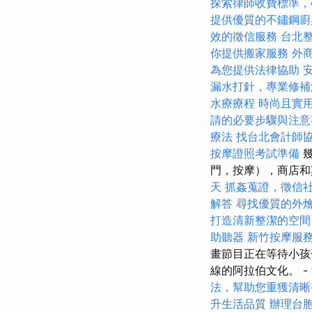
探索律師收費標準，
提供優質的不鏽鋼廚
效的徵信服務
台北
你提供搬家服務
外
為您提供法律協助
漏水打針，專業修補
水療療程
時尚且實
請的必要步驟與注意
療法
找台北會計師
按摩證照考試準備
門，按摩），商店
天
抓姦蒐證，徵信
解答
尋找優質的外
打造清新整潔的空間
助聽器
新竹按摩服
畫節目正在等待小孩
線的阿拉伯文化。 -
法，幫助您重獲清晰
升生活品質
辦理台