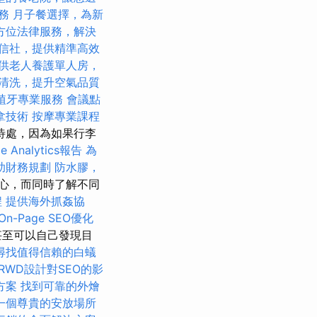
務
月子餐選擇，為新
方位法律服務，解決
信社，提供精準高效
供老人養護單人房，
清洗，提升空氣品質
植牙專業服務
會議點
拿技術
按摩專業課程
待處，因為如果行李
e Analytics報告
為
助財務規劃
防水膠，
心，而同時了解不同
程
提供海外抓姦協
n-Page SEO優化
甚至可以自己發現目
尋找值得信賴的白蟻
RWD設計對SEO的影
方案
找到可靠的外燴
一個尊貴的安放場所