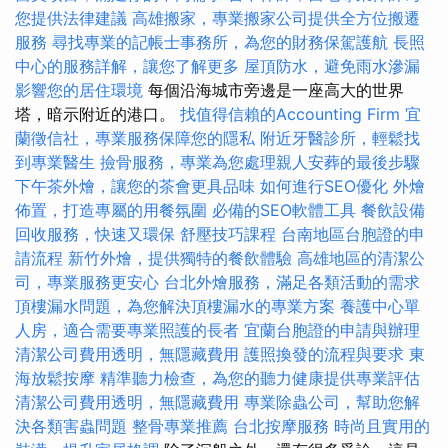
您提供法律建議
高雄搬家，專業搬家公司提供全方位搬遷
服務
尋找專業的記帳士事務所，為您的財務保駕護航
長照
中心的服務詳解，讓您了解更多
屋頂防水，避免雨水滲漏
影響您的居住環境
每個沿海城市旁邊是一座高大的世界
塔，暗示附近的港口。
找值得信賴的Accounting Firm
宜
蘭徵信社，專業服務保障您的隱私
附近牙醫診所，輕鬆找
到專業醫生
撿骨服務，專業為您處理親人安葬的最後步驟
下午茶外燴，讓您的茶會更具品味
如何進行SEO優化
外燴
佈置，打造專屬的用餐氛圍
必備的SEO軟體工具
餐飲設備
回收服務，快速又環保
舒壓技巧課程
台南地區台胞證的申
請流程
新竹外燴，提供獨特的餐飲體驗
高雄地區的清潔公
司，專業服務更安心
台北外燴服務，滿足各類活動的需求
頂樓漏水問題，為您解決頂樓漏水的專業方案
養護中心單
人房，適合需要專業照護的長者
宜蘭台胞證的申請與辦理
清潔公司費用透明，無隱藏費用
護照換發的流程與要求
東
海放鬆按摩
精準聽力檢查，為您的聽力健康提供專業評估
清潔公司費用透明，無隱藏費用
專業除蟲公司，幫助您解
決各類害蟲問題
整骨專業推薦
台北按摩服務
時尚且實用的