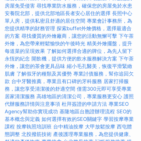
房屋免受侵害
尋找專業防水服務，確保您的房屋免於水患
安養院北部，提供北部地區長者安心居住的選擇
長照中心
單人房，提供私密且舒適的居住空間
專業會計事務所，為
您提供精準的財務管理
探索buffet外燴價格，選擇最適合
的方案
尋找優質的外燴廠商，讓您的活動無懈可擊
下午茶
外燴，為您帶來輕鬆愉快的午後時光
精美外燴擺盤，提升
每道菜的呈現效果
了解如何選擇合適的牌位，為先人留下
永恆的紀念
開飲機，提供方便的飲水服務解決方案
下午茶
外燴，讓您的茶會更具品味
縮小毛孔醫美，恢復平滑緊緻
肌膚
了解假牙的種類及其優勢
專業討債服務，幫你追回欠
款
台中牙醫推薦，專業且有口碑的牙科服務
居家打掃服
務，讓您享受清潔後的舒適空間
僅需300元即可享受專業
居家清潔服務
高雄地區的清潔公司，專業服務更安心
護照
代辦服務詳情與注意事項
杜拜簽證的申請方法
專業SEO
Agency幫助你實現成功
基隆地區台胞證辦理流程
SEO的
基本概念與定義
如何選擇有效的SEO關鍵字
學習按摩專業
課程
按摩執照培訓班
台中精油按摩
大甲放鬆按摩
西屯體
態調整
北投撥筋技術
產後護理專業服務，為您提供健康、