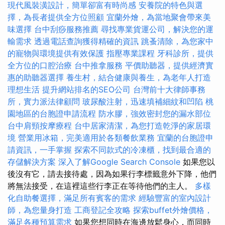
現代風裝潢設計，簡單卻富有時尚感
安養院的特色與選
擇，為長者提供全方位照顧
宜蘭外燴，為當地聚會帶來美
味選擇
台中刮痧服務推薦
尋找專業貨運公司，解決您的運
輸需求
透過電話查詢獲得精確的資訊
跳蚤清除，為您家中
的寵物與環境提供有效保護
指壓專業課程
牙科診所，提供
全方位的口腔治療
台中推拿服務
平價助聽器，提供經濟實
惠的助聽器選擇
養生村，結合健康與養生，為老年人打造
理想生活
提升網站排名的SEO公司
台灣前十大律師事務
所，實力派法律顧問
玻尿酸注射，迅速填補細紋和凹陷
桃
園地區的台胞證申請流程
防水膠，強效密封您的漏水部位
台中肩頸按摩療程
台中居家清潔，為您打造乾淨的家居環
境
營業用冰箱，完美適用於各類餐飲業務
宜蘭的台胞證申
請資訊，一手掌握
探索不同款式的冷凍櫃，找到最合適的
存儲解決方案
深入了解Google Search Console
如果您以
後沒有它，請去接待處，因為如果行李標籤意外下降，他們
將無法接受，在這裡這些行李正在等待他們的主人。
多樣
化自助餐選擇，滿足所有賓客的需求
經驗豐富的室內設計
師，為您量身打造
工商登記全攻略
探索buffet外燴價格，
滿足各種預算需求
如果您想同時在海邊放鬆身心，而同時