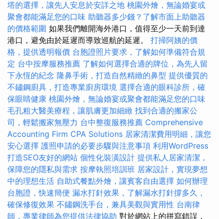
塔的選擇，讓先人安息於安詳之地
桃園外燴，無論婚宴或
聚會都能滿足您的口味
助聽器多少錢？了解市面上助聽器
的價格範圍
如果我們離開海外港口，值得至少一天前到達
港口，避免由於延遲而導致巡航的延遲。
打掃阿姨的價
格，提供透明報價
台胞證照片要求，了解如何準備符合規
定
台中按摩服務推薦
了解如何選擇合適的牌位，為先人留
下永恆的紀念
隆鼻手術，打造自然精緻的鼻型
提供優質的
不鏽鋼廚具，打造專業廚房環境
選擇合適的眼科診所，確
保眼睛健康
桃園外燴，無論婚宴或聚會都能滿足您的口味
毛孔粗大醫美療程，讓肌膚更加細緻
找到合適的搬家公
司，輕鬆搬家無壓力
台中整復服務推薦
Comprehensive
Accounting Firm CPA Solutions
居家清潔費用明細，讓您
安心選擇
護照申請的必要步驟與注意事項
利用WordPress
打造SEO友好的網站
個性化裝潢設計
提供私人居家清潔，
保障您的隱私與需求
按摩執照培訓班
居家設計，實現夢想
中的理想生活
自助式餐點外燴，讓賓客自由選擇
如何辦理
台胞證，快速簡便
漏水打針效果，了解漏水打針撐多久，
確保修復效果
不鏽鋼洗手台，兼具美觀與實用性
台南律
師，專業律師為您提供法律協助
對於網站上的拼寫錯誤，