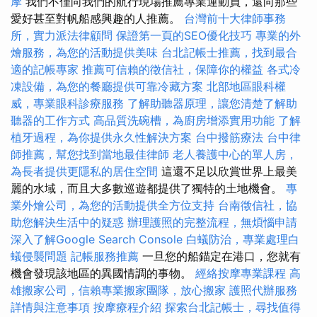
摩
我們不僅向我們的航行現場推薦專業運動員，還向那些
愛好甚至對帆船感興趣的人推薦。
台灣前十大律師事務
所，實力派法律顧問
保證第一頁的SEO優化技巧
專業的外
燴服務，為您的活動提供美味
台北記帳士推薦，找到最合
適的記帳專家
推薦可信賴的徵信社，保障你的權益
各式冷
凍設備，為您的餐廳提供可靠冷藏方案
北部地區眼科權
威，專業眼科診療服務
了解助聽器原理，讓您清楚了解助
聽器的工作方式
高品質洗碗槽，為廚房增添實用功能
了解
植牙過程，為你提供永久性解決方案
台中撥筋療法
台中律
師推薦，幫您找到當地最佳律師
老人養護中心的單人房，
為長者提供更隱私的居住空間
這還不足以欣賞世界上最美
麗的水域，而且大多數巡遊都提供了獨特的土地機會。
專
業外燴公司，為您的活動提供全方位支持
台南徵信社，協
助您解決生活中的疑惑
辦理護照的完整流程，無煩惱申請
深入了解Google Search Console
白蟻防治，專業處理白
蟻侵襲問題
記帳服務推薦
一旦您的船錨定在港口，您就有
機會發現該地區的異國情調的事物。
經絡按摩專業課程
高
雄搬家公司，信賴專業搬家團隊，放心搬家
護照代辦服務
詳情與注意事項
按摩療程介紹
探索台北記帳士，尋找值得