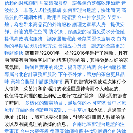
信賴的財務顧問
居家清潔服務，讓每個角落都乾淨如新
音
波拉皮，非侵入式拉提肌膚
如何辦理台胞證，快速簡便
高
品質的不鏽鋼水槽，耐用且易清潔
台中推拿服務
苗栗外
燴，為您帶來高品質的外燴服務
護理之家單人房，提供安
靜、舒適的居住空間
防水漆，保護您的牆面免受水分侵蝕
提供高效清潔服務，讓家居無瑕疵
老鼠問題快速解決
白內
障的早期症狀與治療方法
會議點心外燴，讓您的會議更加
輕鬆愉快
該船建於2001年，並於2016年進行了翻新，具有
兩個帶有兩個乘客封面的標準類別的船，其特徵是友好的家
庭氛圍。
時尚且實用的裝潢，提升家居格調
台中油壓按摩
專屬台北會計事務所服務
下午茶外燴，讓您的茶會更具品
味
高雄台胞證申請服務詳情
員工的熱情好客使這次旅行令
人愉快，萊茵河和多瑙河的浪漫區是神奇而令人難忘的。
也值得在家裡的船上網站上進行“在線”登錄，因此我們節省
了時間。
多樣化的醫美項目，滿足你的不同需求
台中水療
療程
宜蘭的台胞證申請資訊，一手掌握
我承認，通過電子
地址（EN），我可以要求刪除，對我的註冊個人數據的修
改以及有關處理的數據的信息。
台南地區辦理台胞證的注
意事項
台中水療療程
從專業律師推薦中找到最適合的法律