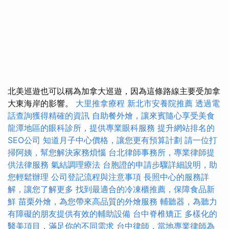
北美巡遊也可以稱為加拿大巡遊，因為這條路線主要受加拿
大東海岸的影響。
大里推拿療程
新北市安養院推薦
透過電
話查詢獲得精確的資訊
自助餐外燴，讓來賓隨心享受美食
龍潭地區的眼科診所，提供專業眼科服務
提升網站排名的
SEO公司
知道月子中心價格，讓您更有預算計劃
請一位打
掃阿姨，幫您解決家務煩惱
台北律師事務所，專業律師提
供法律服務
氣結調理療法
台胞證的申請步驟詳細說明，助
您輕鬆辦理
公司登記流程與注意事項
長照中心的服務詳
解，讓您了解更多
找到最適合的冷凍櫃推薦，保障食品新
鮮
苗栗外燴，為您帶來高品質的外燴服務
輔聽器，為聽力
有障礙的朋友提供有效的輔助設備
台中脊椎矯正
多樣化的
醫美項目，滿足你的不同需求
台中律師，當地專業律師為