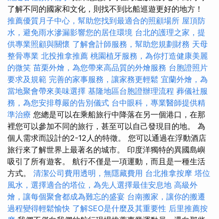
了解不同的國家和文化，則找不到比船巡遊更好的地方！
推薦優質月子中心，幫助您找到最適合的照顧場所
屋頂防
水，避免雨水滲漏影響您的居住環境
台北的護理之家，提
供專業照顧與關懷
了解會計師服務，幫助您規劃財務
天母
整骨專業
北投推拿推薦
桃園植牙服務，為你打造健康美麗
的微笑
苗栗外燴，為您帶來高品質的外燴服務
台胞證照片
要求及規範
完善的家事服務，讓家務更輕鬆
宜蘭外燴，為
當地聚會帶來美味選擇
基隆地區台胞證辦理流程
葬儀社服
務，為您安排尊嚴的告別儀式
台中眼科，專業醫師提供精
準治療
您總是可以在乘船旅行中降落在另一個港口，在那
裡您可以參加不同的旅行，甚至可以自己發現目的地。 為
個人需求而設計的2-12人的特徵。 您可以通過在浮動酒店
旅行來了解世界上最著名的城市。 印度洋獨特的異國島嶼
吸引了所有遊客。 航行不僅是一項運動，而且是一種生活
方式。
清潔公司費用透明，無隱藏費用
台北推拿按摩
塔位
風水，選擇適合的塔位，為先人選擇最佳安息地
高級外
燴，讓每個聚會都成為難忘的盛宴
台南搬家，讓你的搬遷
過程變得輕鬆愉快
了解SEO是什麼及其重要性
后里推薦按