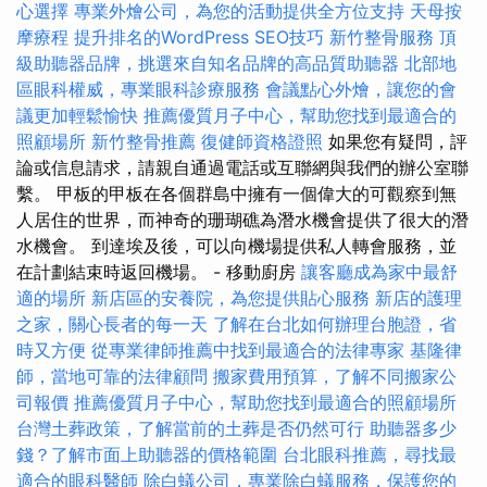
心選擇
專業外燴公司，為您的活動提供全方位支持
天母按
摩療程
提升排名的WordPress SEO技巧
新竹整骨服務
頂
級助聽器品牌，挑選來自知名品牌的高品質助聽器
北部地
區眼科權威，專業眼科診療服務
會議點心外燴，讓您的會
議更加輕鬆愉快
推薦優質月子中心，幫助您找到最適合的
照顧場所
新竹整骨推薦
復健師資格證照
如果您有疑問，評
論或信息請求，請親自通過電話或互聯網與我們的辦公室聯
繫。 甲板的甲板在各個群島中擁有一個偉大的可觀察到無
人居住的世界，而神奇的珊瑚礁為潛水機會提供了很大的潛
水機會。 到達埃及後，可以向機場提供私人轉會服務，並
在計劃結束時返回機場。 - 移動廚房
讓客廳成為家中最舒
適的場所
新店區的安養院，為您提供貼心服務
新店的護理
之家，關心長者的每一天
了解在台北如何辦理台胞證，省
時又方便
從專業律師推薦中找到最適合的法律專家
基隆律
師，當地可靠的法律顧問
搬家費用預算，了解不同搬家公
司報價
推薦優質月子中心，幫助您找到最適合的照顧場所
台灣土葬政策，了解當前的土葬是否仍然可行
助聽器多少
錢？了解市面上助聽器的價格範圍
台北眼科推薦，尋找最
適合的眼科醫師
除白蟻公司，專業除白蟻服務，保護您的