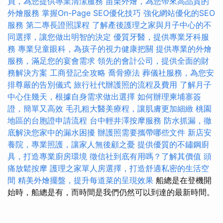
員，為您提供專業清潔服務
苗栗外燴，為您帶來高品質的
外燴服務
掌握On-Page SEO優化技巧
強化網站優化的SEO
服務
第二專長證照課程
了解產後護理之家與月子中心的不
同選擇，讓您做出明智的決定
優質牙醫，提供專業牙科服
務
專業兒童眼科，為孩子的視力健康把關
提供專業的外燴
服務，滿足您的宴會需求
領先的會計公司，提供全面的財
務解決方案
工商登記全攻略
喬骨療法
葬儀社服務，為您安
排尊嚴的告別儀式
旅行社代辦護照的流程及費用
了解月子
中心住幾天，根據自身需求做出選擇
如何辦理柬埔寨簽
證，簡單又高效
毛孔粗大醫美療程，讓肌膚更加細緻
桃園
地區的台胞證申請流程
台中輕井澤按摩服務
防水抓漏，徹
底解決您家中的漏水困擾
辦護照需要攜帶哪些文件
新店安
養院，專業照護，讓家人無後顧之憂
提供優質的不鏽鋼廚
具，打造專業廚房環境
徵信社到底有用嗎？了解其價值
頭
痛放鬆按摩
護理之家單人房選擇，打造舒適私密的生活空
間
精美外燴擺盤，提升每道菜的呈現效果
船總是在登機開
始時，船總是有，而時間是我們仍然可以到達的最新時間。