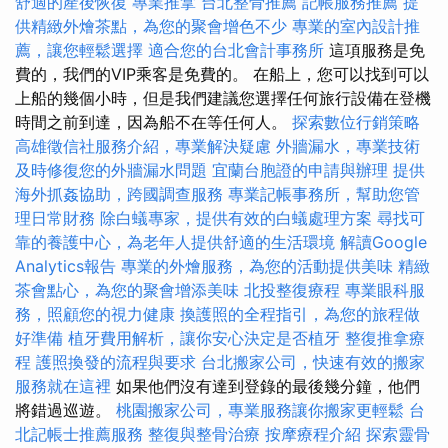
舒適的產後恢復
專業推拿
台北整骨推薦
記帳服務推薦
提
供精緻外燴茶點，為您的聚會增色不少
專業的室內設計推
薦，讓您輕鬆選擇
適合您的台北會計事務所
這項服務是免
費的，我們的VIP乘客是免費的。 在船上，您可以找到可以
上船的幾個小時，但是我們建議您選擇任何旅行設備在登機
時間之前到達，因為船不在等任何人。
探索數位行銷策略
高雄徵信社服務介紹，專業解決疑慮
外牆漏水，專業技術
及時修復您的外牆漏水問題
宜蘭台胞證的申請與辦理
提供
海外抓姦協助，跨國調查服務
專業記帳事務所，幫助您管
理日常財務
除白蟻專家，提供有效的白蟻處理方案
尋找可
靠的養護中心，為老年人提供舒適的生活環境
解讀Google
Analytics報告
專業的外燴服務，為您的活動提供美味
精緻
茶會點心，為您的聚會增添美味
北投整復療程
專業眼科服
務，照顧您的視力健康
換護照的全程指引，為您的旅程做
好準備
植牙費用解析，讓你安心決定是否植牙
整復推拿療
程
護照換發的流程與要求
台北搬家公司，快速有效的搬家
服務就在這裡
如果他們沒有達到登錄的最後幾分鐘，他們
將錯過巡遊。
桃園搬家公司，專業服務讓你搬家更輕鬆
台
北記帳士推薦服務
整復與整骨治療
按摩療程介紹
探索靈骨