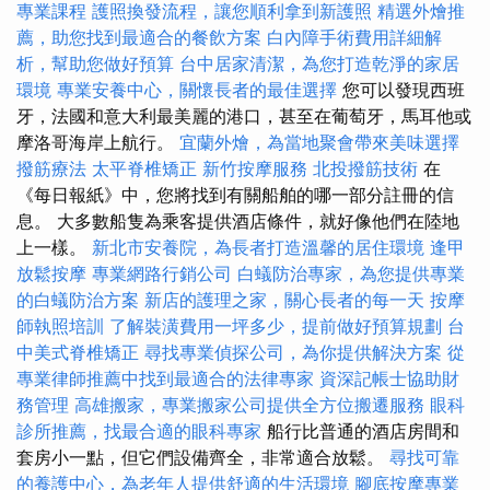
專業課程
護照換發流程，讓您順利拿到新護照
精選外燴推
薦，助您找到最適合的餐飲方案
白內障手術費用詳細解
析，幫助您做好預算
台中居家清潔，為您打造乾淨的家居
環境
專業安養中心，關懷長者的最佳選擇
您可以發現西班
牙，法國和意大利最美麗的港口，甚至在葡萄牙，馬耳他或
摩洛哥海岸上航行。
宜蘭外燴，為當地聚會帶來美味選擇
撥筋療法
太平脊椎矯正
新竹按摩服務
北投撥筋技術
在
《每日報紙》中，您將找到有關船舶的哪一部分註冊的信
息。 大多數船隻為乘客提供酒店條件，就好像他們在陸地
上一樣。
新北市安養院，為長者打造溫馨的居住環境
逢甲
放鬆按摩
專業網路行銷公司
白蟻防治專家，為您提供專業
的白蟻防治方案
新店的護理之家，關心長者的每一天
按摩
師執照培訓
了解裝潢費用一坪多少，提前做好預算規劃
台
中美式脊椎矯正
尋找專業偵探公司，為你提供解決方案
從
專業律師推薦中找到最適合的法律專家
資深記帳士協助財
務管理
高雄搬家，專業搬家公司提供全方位搬遷服務
眼科
診所推薦，找最合適的眼科專家
船行比普通的酒店房間和
套房小一點，但它們設備齊全，非常適合放鬆。
尋找可靠
的養護中心，為老年人提供舒適的生活環境
腳底按摩專業