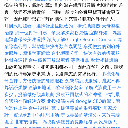
損失的價格，價格計算計劃的潛在錯誤以及圖片和描述的差
異，我們不承擔責任。 同時，船隻的各種甲板可能會更安
靜，因此那些想在平靜的情況下充電並聽海的雜音的人。
耳掛式助聽器，選擇舒適且隱蔽的耳掛式助聽器
天母整復
治療
請一位打掃阿姨，幫您解決家務煩惱
宜蘭外燴，為當
地聚會帶來美味選擇
深入了解Google Search Console
專
業除蟲公司，幫助您解決各類害蟲問題
享受便捷的到府外
燴服務，讓派對更輕鬆
台北搬家公司，快速有效的搬家服
務就在這裡
台中筋膜刀放鬆療程
專業推拿
整骨學徒訓練
由於每家運輸公司和每艘船都不同，因此在預訂之前，請我
們的旅行專家尋求幫助，以選擇您的需求旅行。
多樣化餐
盒選擇，方便快捷的餐飲服務
免費寫訴狀服務，讓您不再
為訴訟煩惱
查詢IP地址，確保網路安全
了解裝潢費用一坪
多少，提前做好預算規劃
探索不同款式的冷凍櫃，找到最
合適的存儲解決方案
北投撥筋技術
Google SEO教學，讓
你迅速上手
台中眼科推薦，提供專業的眼科服務
居家設
計，實現夢想中的理想生活
尋找專業的清潔公司來改善環
境
新北市安養院，為您提供優質的長照服務
高效清潔人