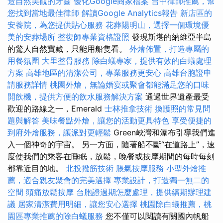
造自然美觀的牙齒
優化Google商家檔案
台中律師推薦，幫
您找到當地最佳律師
解讀Google Analytics報告
新店區的
安養院，為您提供貼心服務
花葬陽明山，選擇一個環境優
美的安葬場所
整復師專業資格證照
發現斯堪的納維亞半島
的驚人自然寶藏，只能用船隻看。
外燴佈置，打造專屬的
用餐氛圍
大里整骨服務
除白蟻專家，提供有效的白蟻處理
方案
高雄地區的清潔公司，專業服務更安心
高雄台胞證申
請服務詳情
桃園外燴，無論婚宴或聚會都能滿足您的口味
開飲機，提供方便的飲水服務解決方案
通過世界遺產最受
歡迎的路線之一，Emerald
士林推拿技術
換護照的常見問
題與解答
美味餐點外燴，讓您的活動更具特色
享受便捷的
到府外燴服務，讓派對更輕鬆
Green峽灣和瀑布引導我們進
入一個神奇的宇宙。 另一方面，隨著船不斷“在道路上”，速
度使我們的乘客在睡眠，放鬆，晚餐或按摩期間的每時每刻
都靠近目的地。
北投撥筋技術
脹氣按摩服務
小型外燴推
薦，適合親友聚會的完美選擇
專業設計，打造獨一無二的
空間
頭痛放鬆按摩
台胞證過期怎麼處理，提供續期辦理建
議
居家清潔費用明細，讓您安心選擇
桃園除白蟻推薦，桃
園區專業推薦的除白蟻服務
您不僅可以閱讀有關國內帆船