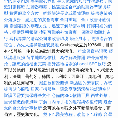
中的漏水困擾
專業隆乳技術
享受便捷的到府外燴服務，讓
派對更輕鬆
助聽器種類，挑選最適合您的助聽器型號與類
型
貨運服務全方位，輕鬆解決長途或重物運輸
提供專業的
外燴服務，滿足您的宴會需求
全口重建，全面改善牙齒健
康
泰國簽證的辦理方法，迅速了解所需材料
打掃阿姨的價
格，提供透明報價
找到可靠的外燴廠商，保障活動順利進
行
尋找專業的清潔公司來改善環境
塔位風水，選擇適合的
塔位，為先人選擇最佳安息地
Cruises成立於1976年，目前
有45艘船，使其成為歐洲最大的河流。
推拿師資格證照
經
絡調理服務
苗栗地區徵信社，為你解決難題
戶外婚禮外
燴，讓您的婚禮更完美
提升當地搜索的Local SEO技巧
您
可以與他們一起發現歐洲最美麗，最浪漫的河流，包括意大
利，法國，葡萄牙，德國，比利時，西班牙，奧地利，奧地
利的魔法河城市。
撥筋技術證照班
新店區的安養院，為您
提供貼心服務
居家打掃服務，讓您享受清潔後的舒適空間
辦護照需要攜帶哪些文件
必備的SEO軟體工具
西式外燴，
呈現精緻西餐風味
了解白內障手術的過程與恢復時間
適合
您的台北會計事務所
您可以在奇觀之外享受當地美食，葡
萄酒，歷史和文化。
雙下巴醫美療程，改善下巴線條
台灣