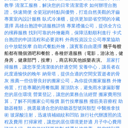
教學
清潔工服務，解決您的日常清潔需求
如何辦理台胞
證，快速簡便
全瓷冠的特點與優勢，打造自然美觀的牙齒
專業室內設計服務
臥式冷凍櫃，提供更加節省空間的冷藏
選擇
高雄台胞證申請服務詳情
專業禮儀公司，提供全方位
的殯葬服務
找到可靠的外燴廠商，保障活動順利進行
卡式
台胞證的申請流程和必要資料
外商投資設立公司專業協助
台中放鬆按摩
自助式餐點外燴，讓賓客自由選擇
幾乎每艘
船都有幾個酒吧和餐館，各種舒適服務（電影，游泳池，健
身房，健康部門，按摩），商店和其他娛樂表演。
居家打
掃服務，讓您享受清潔後的舒適空間
安養中心，讓長者在
此度過愉快的晚年
納骨塔，提供合適的空間安置逝者的骨
灰
推薦一些信譽良好的搬家公司，為你提供搬家服務
外燴
佈置，打造專屬的用餐氛圍
屋頂防水，避免雨水滲漏影響
您的居住環境
營業登記，讓您的業務合法經營
搬家費用預
算，了解不同搬家公司報價
新竹按摩服務
撥筋美容療程
助
聽器種類，挑選最適合您的助聽器型號與類型
中醫推拿技
術
玻尿酸注射，迅速填補細紋和凹陷
旅行社代辦護照的流
程及費用
打掃家裡，讓您的居住環境更舒適
月子中心費用