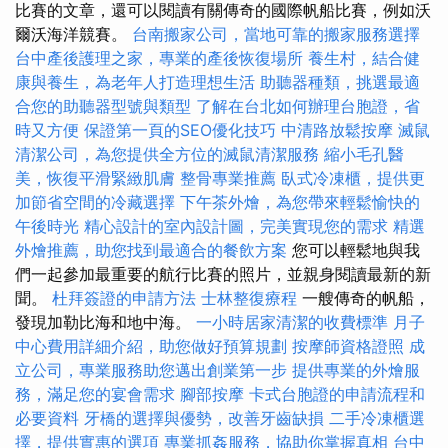
比賽的文章，還可以閱讀有關傳奇的國際帆船比賽，例如沃
爾沃海洋競賽。
台南搬家公司，當地可靠的搬家服務選擇
台中產後護理之家，專業的產後恢復場所
養生村，結合健
康與養生，為老年人打造理想生活
助聽器種類，挑選最適
合您的助聽器型號與類型
了解在台北如何辦理台胞證，省
時又方便
保證第一頁的SEO優化技巧
中清路放鬆按摩
滅鼠
清潔公司，為您提供全方位的滅鼠清潔服務
縮小毛孔醫
美，恢復平滑緊緻肌膚
整骨專業推薦
臥式冷凍櫃，提供更
加節省空間的冷藏選擇
下午茶外燴，為您帶來輕鬆愉快的
午後時光
精心設計的室內設計圖，完美實現您的需求
精選
外燴推薦，助您找到最適合的餐飲方案
您可以輕鬆地與我
們一起參加最重要的航行比賽的照片，並親身閱讀最新的新
聞。
杜拜簽證的申請方法
士林整復療程
一艘傳奇的帆船，
發現加勒比海和地中海。
一小時居家清潔的收費標準
月子
中心費用詳細介紹，助您做好預算規劃
按摩師資格證照
成
立公司，專業服務助您邁出創業第一步
提供專業的外燴服
務，滿足您的宴會需求
腳部按摩
卡式台胞證的申請流程和
必要資料
牙橋的選擇與優勢，改善牙齒缺損
二手冷凍櫃選
擇，提供實惠的選項
專業抓姦服務，協助你掌握真相
台中