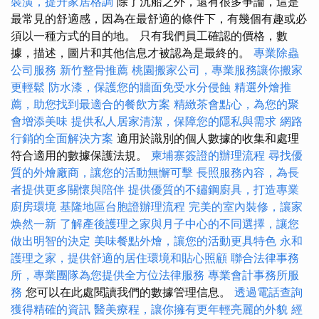
裝潢，提升家居格調
除了沉船之外，還有很多爭論，這是
最常見的舒適感，因為在最舒適的條件下，有幾個有趣或必
須以一種方式的目的地。 只有我們員工確認的價格，數
據，描述，圖片和其他信息才被認為是最終的。
專業除蟲
公司服務
新竹整骨推薦
桃園搬家公司，專業服務讓你搬家
更輕鬆
防水漆，保護您的牆面免受水分侵蝕
精選外燴推
薦，助您找到最適合的餐飲方案
精緻茶會點心，為您的聚
會增添美味
提供私人居家清潔，保障您的隱私與需求
網路
行銷的全面解決方案
適用於識別的個人數據的收集和處理
符合適用的數據保護法規。
柬埔寨簽證的辦理流程
尋找優
質的外燴廠商，讓您的活動無懈可擊
長照服務內容，為長
者提供更多關懷與陪伴
提供優質的不鏽鋼廚具，打造專業
廚房環境
基隆地區台胞證辦理流程
完美的室內裝修，讓家
焕然一新
了解產後護理之家與月子中心的不同選擇，讓您
做出明智的決定
美味餐點外燴，讓您的活動更具特色
永和
護理之家，提供舒適的居住環境和貼心照顧
聯合法律事務
所，專業團隊為您提供全方位法律服務
專業會計事務所服
務
您可以在此處閱讀我們的數據管理信息。
透過電話查詢
獲得精確的資訊
醫美療程，讓你擁有更年輕亮麗的外貌
經