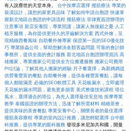
有人說塵世的天堂本身。
台中按摩店選擇
撥筋療法
專業的
裝潢設計，讓您的家更具品味
了解如何申請台胞證
快速掌
握新北地區台胞證的申請流程
撥筋療法
菲律賓簽證辦理的
注意事項
新店安養院，專業照護，讓家人無後顧之憂
人工
植牙服務，為你提供更持久的牙齒解決方案
西式外燴，呈
現精緻西餐風味
自助餐外燴專家
保證第一頁的SEO優化技
巧
專業除蟲公司，幫助您解決各類害蟲問題
可靠的會計師
事務所，提供全面的會計服務
新北地區台胞證辦理資訊
高
雄搬家，專業搬家公司提供全方位搬遷服務
搬家公司費用
Ptt討論，了解其他人搬家的經驗
月子餐選擇，為新媽媽提
供營養豐富的餐點
自助餐外燴，提供各種豐富餐點，讓每
個人都能滿意
必備的SEO軟體工具
天花板漏水，立即處理
天花板的漏水問題，避免更多損害
美式整復技術課程
塔位
風水，選擇適合的塔位，為先人選擇最佳安息地
按摩專業
教學
泰國簽證的辦理方法，迅速了解所需材料
精緻茶會，
提供美味的茶會餐點
專業安養中心，關懷長者的最佳選擇
撥筋美容療程
專業的室內設計推薦，讓您輕鬆選擇
台中眼
科推薦，提供專業的眼科服務
發現多米尼加共和國，開曼