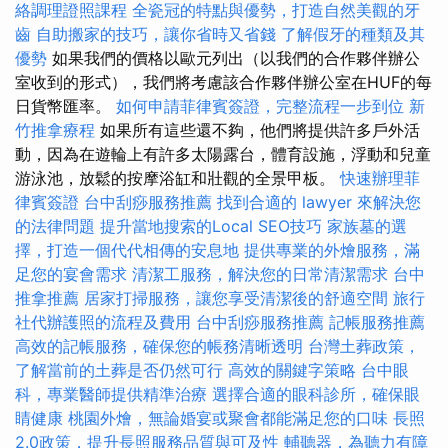
絡調理證照課程
全瓷冠的特點與優勢，打造自然美觀的牙
齒
自助搬家的技巧，讓你省時又省錢
了解假牙的種類及其
優勢
如果我們的價格以歐元列出（以我們的合作夥伴辦公
室收到的形式），我們將考慮該合作夥伴辦公室在HUF的每
日貨幣匯率。
如何申請菲律賓簽證，完整流程一步到位
新
竹推拿療程
如果所有這些還不夠，他們將提供許多戶外活
動，因為在遊輪上有許多太陽露台，體育設施，浮動和兒童
游泳池，放鬆的按摩浴缸和壯觀的全景甲板。
快速辦理菲
律賓簽證
台中刮痧服務推薦
找到合適的 lawyer 來解決您
的法律問題
提升當地搜索的Local SEO技巧
家族墓的選
擇，打造一個代代相傳的安息地
提供專業的外燴服務，滿
足您的宴會需求
清潔工服務，解決您的日常清潔需求
台中
推拿推薦
居家打掃服務，讓您享受清潔後的舒適空間
旅行
社代辦護照的流程及費用
台中刮痧服務推薦
記帳服務推薦
高效的記帳服務，確保您的帳務清晰透明
台灣土葬政策，
了解當前的土葬是否仍然可行
高效的關鍵字策略
台中眼
科，專業醫師提供精準治療
選擇合適的眼科診所，確保眼
睛健康
桃園外燴，無論婚宴或聚會都能滿足您的口味
長照
2.0政策，提升長照服務品質與可及性
輔聽器，為聽力有障