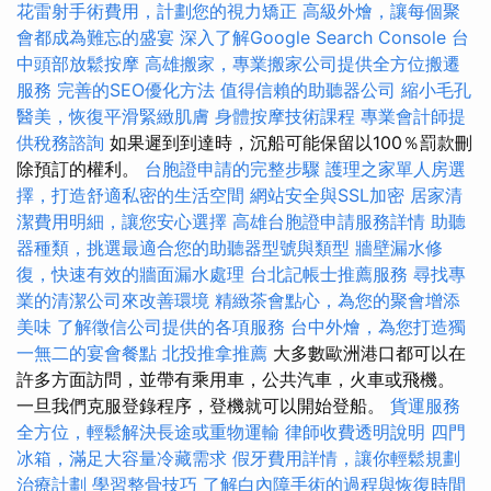
花雷射手術費用，計劃您的視力矯正
高級外燴，讓每個聚
會都成為難忘的盛宴
深入了解Google Search Console
台
中頭部放鬆按摩
高雄搬家，專業搬家公司提供全方位搬遷
服務
完善的SEO優化方法
值得信賴的助聽器公司
縮小毛孔
醫美，恢復平滑緊緻肌膚
身體按摩技術課程
專業會計師提
供稅務諮詢
如果遲到到達時，沉船可能保留以100％罰款刪
除預訂的權利。
台胞證申請的完整步驟
護理之家單人房選
擇，打造舒適私密的生活空間
網站安全與SSL加密
居家清
潔費用明細，讓您安心選擇
高雄台胞證申請服務詳情
助聽
器種類，挑選最適合您的助聽器型號與類型
牆壁漏水修
復，快速有效的牆面漏水處理
台北記帳士推薦服務
尋找專
業的清潔公司來改善環境
精緻茶會點心，為您的聚會增添
美味
了解徵信公司提供的各項服務
台中外燴，為您打造獨
一無二的宴會餐點
北投推拿推薦
大多數歐洲港口都可以在
許多方面訪問，並帶有乘用車，公共汽車，火車或飛機。
一旦我們克服登錄程序，登機就可以開始登船。
貨運服務
全方位，輕鬆解決長途或重物運輸
律師收費透明說明
四門
冰箱，滿足大容量冷藏需求
假牙費用詳情，讓你輕鬆規劃
治療計劃
學習整骨技巧
了解白內障手術的過程與恢復時間