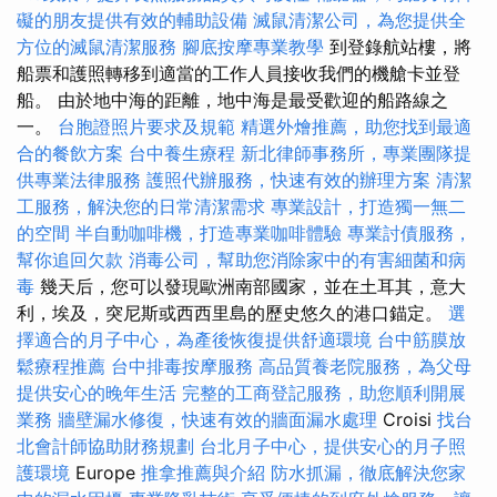
礙的朋友提供有效的輔助設備
滅鼠清潔公司，為您提供全
方位的滅鼠清潔服務
腳底按摩專業教學
到登錄航站樓，將
船票和護照轉移到適當的工作人員接收我們的機艙卡並登
船。 由於地中海的距離，地中海是最受歡迎的船路線之
一。
台胞證照片要求及規範
精選外燴推薦，助您找到最適
合的餐飲方案
台中養生療程
新北律師事務所，專業團隊提
供專業法律服務
護照代辦服務，快速有效的辦理方案
清潔
工服務，解決您的日常清潔需求
專業設計，打造獨一無二
的空間
半自動咖啡機，打造專業咖啡體驗
專業討債服務，
幫你追回欠款
消毒公司，幫助您消除家中的有害細菌和病
毒
幾天后，您可以發現歐洲南部國家，並在土耳其，意大
利，埃及，突尼斯或西西里島的歷史悠久的港口錨定。
選
擇適合的月子中心，為產後恢復提供舒適環境
台中筋膜放
鬆療程推薦
台中排毒按摩服務
高品質養老院服務，為父母
提供安心的晚年生活
完整的工商登記服務，助您順利開展
業務
牆壁漏水修復，快速有效的牆面漏水處理
Croisi
找台
北會計師協助財務規劃
台北月子中心，提供安心的月子照
護環境
Europe
推拿推薦與介紹
防水抓漏，徹底解決您家