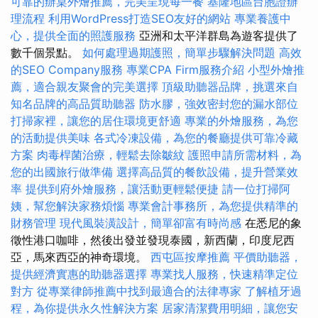
可靠的辦桌外燴推薦，完美呈現每一餐
基隆地區台胞證辦
理流程
利用WordPress打造SEO友好的網站
專業養護中
心，提供全面的照護服務
亞洲和太平洋群島為遊客提供了
數千個景點。
如何處理過期護照，簡單步驟解決問題
高效
的SEO Company服務
專業CPA Firm服務介紹
小型外燴推
薦，適合親友聚會的完美選擇
頂級助聽器品牌，挑選來自
知名品牌的高品質助聽器
防水膠，強效密封您的漏水部位
打掃家裡，讓您的居住環境更舒適
專業的外燴服務，為您
的活動提供美味
各式冷凍設備，為您的餐廳提供可靠冷藏
方案
肉毒桿菌治療，輕鬆去除皺紋
護照申請所需材料，為
您的出國旅行做準備
選擇高品質的餐飲設備，提升營業效
率
提供到府外燴服務，讓活動更輕鬆便捷
請一位打掃阿
姨，幫您解決家務煩惱
專業會計事務所，為您提供精準的
財務管理
現代風裝潢設計，簡單卻富有時尚感
在悉尼的象
徵性港口咖啡，然後出發並發現泰國，新西蘭，印度尼西
亞，馬來西亞的神奇環境。
西屯區按摩推薦
平價助聽器，
提供經濟實惠的助聽器選擇
專業找人服務，快速精準定位
對方
從專業律師推薦中找到最適合的法律專家
了解植牙過
程，為你提供永久性解決方案
居家清潔費用明細，讓您安