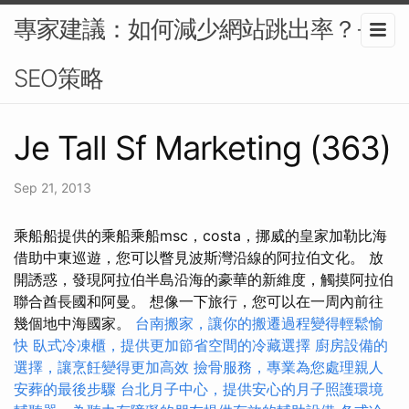
專家建議：如何減少網站跳出率？-
SEO策略
Je Tall Sf Marketing (363)
Sep 21, 2013
乘船船提供的乘船乘船msc，costa，挪威的皇家加勒比海
借助中東巡遊，您可以瞥見波斯灣沿線的阿拉伯文化。 放
開誘惑，發現阿拉伯半島沿海的豪華的新維度，觸摸阿拉伯
聯合酋長國和阿曼。 想像一下旅行，您可以在一周內前往
幾個地中海國家。
台南搬家，讓你的搬遷過程變得輕鬆愉
快
臥式冷凍櫃，提供更加節省空間的冷藏選擇
廚房設備的
選擇，讓烹飪變得更加高效
撿骨服務，專業為您處理親人
安葬的最後步驟
台北月子中心，提供安心的月子照護環境