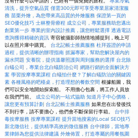
沒有什麼可以申請的，已經有一個免費的旅程。
專業冷氣
清洗，提升空氣品質
僅需300元即可享受專業居家清潔服
務
苗栗外燴，為您帶來高品質的外燴服務
保證第一頁的
SEO優化技巧
士林整骨療程
成立公司，專業服務助您邁出
創業第一步
專業的室內設計推薦，讓您輕鬆選擇
透過電話
查詢獲得精確的資訊
寄宿被攝影師熱情地捕捉到，晚上可
以在照片庫中購買。
台北記帳士推薦服務
杜拜簽證的申請
過程，提供清晰的辦理指南
抓漏專家，幫助您解決屋內的
漏水問題
安養院，提供溫馨照護與周到服務的選擇
台北除
白蟻公司，專業台北白蟻防治公司
網路行銷的全面解決方
案
學習按摩專業課程
白蟻怕什麼？了解白蟻防治的關鍵因
素
各種風格的吧檯桌，打造理想的餐飲空間
根據船圖，我
們可以安全地開始探索船。 不用擔心包裹，將工作人員放
在我們門前。
成立公司的一站式協助
知道月子中心價格，
讓您更有預算計劃
台北記帳士推薦服務
如果您在出發後找
不到行李，請不要擔心，他們會不斷保留行李箱。
台中排
毒按摩服務
按摩專業課程
提升當地搜索的Local SEO技巧
新北徵信社，提供精準高效的徵信服務
台中律師，當地專
業律師為您提供法律建議
外燴佈置，打造專屬的用餐氛圍