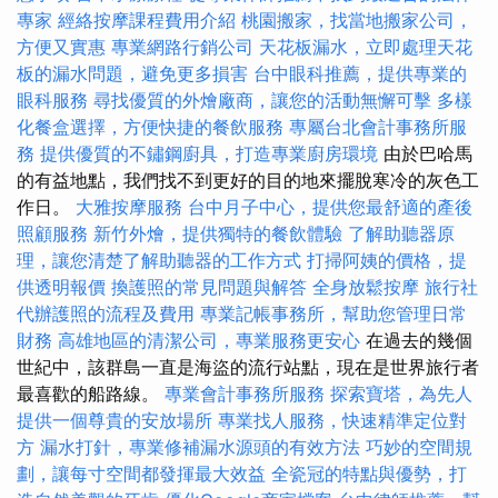
專家
經絡按摩課程費用介紹
桃園搬家，找當地搬家公司，
方便又實惠
專業網路行銷公司
天花板漏水，立即處理天花
板的漏水問題，避免更多損害
台中眼科推薦，提供專業的
眼科服務
尋找優質的外燴廠商，讓您的活動無懈可擊
多樣
化餐盒選擇，方便快捷的餐飲服務
專屬台北會計事務所服
務
提供優質的不鏽鋼廚具，打造專業廚房環境
由於巴哈馬
的有益地點，我們找不到更好的目的地來擺脫寒冷的灰色工
作日。
大雅按摩服務
台中月子中心，提供您最舒適的產後
照顧服務
新竹外燴，提供獨特的餐飲體驗
了解助聽器原
理，讓您清楚了解助聽器的工作方式
打掃阿姨的價格，提
供透明報價
換護照的常見問題與解答
全身放鬆按摩
旅行社
代辦護照的流程及費用
專業記帳事務所，幫助您管理日常
財務
高雄地區的清潔公司，專業服務更安心
在過去的幾個
世紀中，該群島一直是海盜的流行站點，現在是世界旅行者
最喜歡的船路線。
專業會計事務所服務
探索寶塔，為先人
提供一個尊貴的安放場所
專業找人服務，快速精準定位對
方
漏水打針，專業修補漏水源頭的有效方法
巧妙的空間規
劃，讓每寸空間都發揮最大效益
全瓷冠的特點與優勢，打