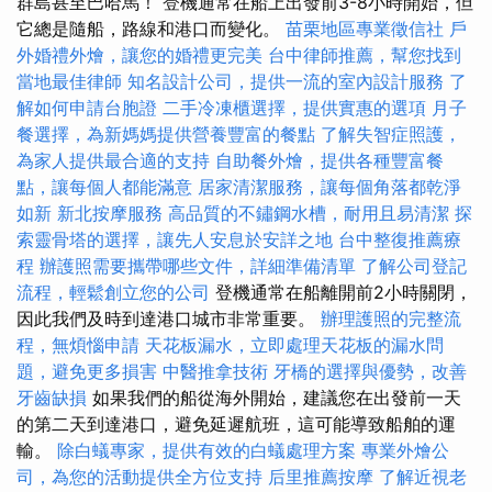
群島甚至巴哈馬！ 登機通常在船上出發前3-8小時開始，但
它總是隨船，路線和港口而變化。
苗栗地區專業徵信社
戶
外婚禮外燴，讓您的婚禮更完美
台中律師推薦，幫您找到
當地最佳律師
知名設計公司，提供一流的室內設計服務
了
解如何申請台胞證
二手冷凍櫃選擇，提供實惠的選項
月子
餐選擇，為新媽媽提供營養豐富的餐點
了解失智症照護，
為家人提供最合適的支持
自助餐外燴，提供各種豐富餐
點，讓每個人都能滿意
居家清潔服務，讓每個角落都乾淨
如新
新北按摩服務
高品質的不鏽鋼水槽，耐用且易清潔
探
索靈骨塔的選擇，讓先人安息於安詳之地
台中整復推薦療
程
辦護照需要攜帶哪些文件，詳細準備清單
了解公司登記
流程，輕鬆創立您的公司
登機通常在船離開前2小時關閉，
因此我們及時到達港口城市非常重要。
辦理護照的完整流
程，無煩惱申請
天花板漏水，立即處理天花板的漏水問
題，避免更多損害
中醫推拿技術
牙橋的選擇與優勢，改善
牙齒缺損
如果我們的船從海外開始，建議您在出發前一天
的第二天到達港口，避免延遲航班，這可能導致船舶的運
輸。
除白蟻專家，提供有效的白蟻處理方案
專業外燴公
司，為您的活動提供全方位支持
后里推薦按摩
了解近視老