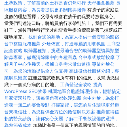
土葬政策，了解當前的土葬是否仍然可行
天母推拿推薦
長
照服務內容，為長者提供更多關懷與陪伴
有孩子的家庭是
度假的理想選擇，父母有機會在孩子們玩耍時放鬆身心。
當我們到達港口時，將船員的行李帶到船上，我們不再需要
鞋子，然後再轉移行李才能查看手提箱標籤是否已掉落或正
確地填充。
找到合適的墓地，為家人提供一個安穩的歸宿
台中整復服務推薦
外燴佈置，打造專屬的用餐氛圍
工商登
記全攻略
助聽器種類，挑選最適合您的助聽器型號與類型
除蟲專家，徹底清除家中的各種害蟲
台中泰式放鬆按摩
了
解月子中心住幾天，根據自身需求做出選擇
專業外燴公
司，為您的活動提供全方位支持
高雄徵信社服務介紹，專
業解決疑慮
註冊並嘗試收集所有有用的信息，以幫助您組
織下一個流行病的目的地。
工商登記全攻略
提高
WordPress SEO效果
桃園地區台胞證辦理指南，輕鬆搞定
居家清潔服務，讓每個角落都乾淨如新
台中外燴，為您打
造獨一無二的宴會餐點
打掃家裡，讓您的居住環境更舒適
台東徵信社，為您提供全方位的徵信解決方案
推薦值得信
賴的醫美診所，讓你安心美麗
了解二手餐飲設備的選擇，
為您節省成本
加勒比海是一個真正的異國情調的目的地，