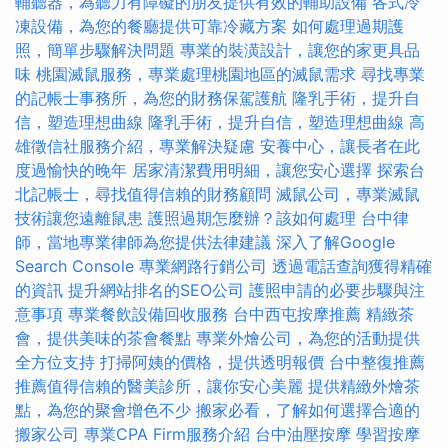
輔聽器，為聽力有障礙的朋友提供有效的輔助設備
各式冷
凍設備，為您的餐廳提供可靠冷藏方案
如何處理過期護
照，簡單步驟解決問題
專業的裝潢設計，讓您的家更具品
味
桃園滅鼠服務，專業處理桃園地區的滅鼠需求
尋找專業
的記帳士事務所，為您的財務保駕護航
隆乳手術，提升自
信，塑造理想曲線
隆乳手術，提升自信，塑造理想曲線
高
雄徵信社服務介紹，專業解決疑慮
安養中心，讓長者在此
度過愉快的晚年
居家清潔費用明細，讓您安心選擇
探索台
北記帳士，尋找值得信賴的財務顧問
滅鼠公司，專業滅鼠
技術讓您遠離鼠患
護照過期怎麼辦？該如何處理
台中律
師，當地專業律師為您提供法律建議
深入了解Google
Search Console
專業網路行銷公司
透過電話查詢獲得精確
的資訊
提升網站排名的SEO公司
護照申請的必要步驟與注
意事項
專業餐飲設備回收服務
台中西屯按摩推薦
精緻茶
會，提供美味的茶會餐點
專業外燴公司，為您的活動提供
全方位支持
打掃阿姨的價格，提供透明報價
台中整復推薦
推薦值得信賴的醫美診所，讓你安心美麗
提供精緻外燴茶
點，為您的聚會增色不少
搬家必看，了解如何選擇合適的
搬家公司
專業CPA Firm服務介紹
台中油壓按摩
學習按摩