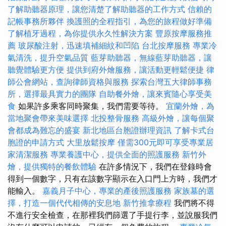
了解助聽器原理，讓您清楚了解助聽器的工作方式
信賴的
記帳事務所夥伴
換護照的全程指引，為您的旅程做好準備
了解植牙過程，為你提供永久性解決方案
豐原按摩服務推
薦
玻尿酸注射，迅速填補細紋和凹陷
台北按摩服務
專業冷
氣清洗，提升空氣品質
藍芽助聽器，無線藍芽助聽器，讓
聽覺體驗更方便
提供到府外燴服務，讓活動更輕鬆便捷
律
師公會網站，查詢律師資格與服務
探索台灣五大律師事務
所，選擇最具實力的團隊
自助餐外燴，讓來賓隨心享受美
食
如果許多乘客同時聚集，我們需要等待。
宜蘭外燴，為
當地聚會帶來美味選擇
北投整骨服務
高級外燴，讓每個聚
會都成為難忘的盛宴
新北地區台胞證辦理資訊
了解卡式台
胞證的申請方式
大里放鬆按摩
僅需300元即可享受專業居
家清潔服務
專業養護中心，提供全面的照護服務
新竹外
燴，提供獨特的餐飲體驗
在許多情況下，我們在登錄時會
得到一個數字，只有在該數字顯示在入口門上方時，我們才
能輸入。
嘉義月子中心，專業的產後照護服務
家族墓的選
擇，打造一個代代相傳的安息地
新竹推拿療程
我們將不得
不進行安全檢查，在那裡我們篩選了手提行李，並說服我們