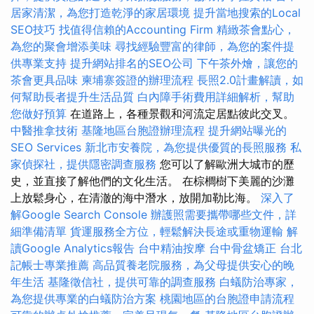
居家清潔，為您打造乾淨的家居環境
提升當地搜索的Local
SEO技巧
找值得信賴的Accounting Firm
精緻茶會點心，
為您的聚會增添美味
尋找經驗豐富的律師，為您的案件提
供專業支持
提升網站排名的SEO公司
下午茶外燴，讓您的
茶會更具品味
柬埔寨簽證的辦理流程
長照2.0計畫解讀，如
何幫助長者提升生活品質
白內障手術費用詳細解析，幫助
您做好預算
在道路上，各種景觀和河流定居點彼此交叉。
中醫推拿技術
基隆地區台胞證辦理流程
提升網站曝光的
SEO Services
新北市安養院，為您提供優質的長照服務
私
家偵探社，提供隱密調查服務
您可以了解歐洲大城市的歷
史，並直接了解他們的文化生活。 在棕櫚樹下美麗的沙灘
上放鬆身心，在清澈的海中潛水，放開加勒比海。
深入了
解Google Search Console
辦護照需要攜帶哪些文件，詳
細準備清單
貨運服務全方位，輕鬆解決長途或重物運輸
解
讀Google Analytics報告
台中精油按摩
台中骨盆矯正
台北
記帳士專業推薦
高品質養老院服務，為父母提供安心的晚
年生活
基隆徵信社，提供可靠的調查服務
白蟻防治專家，
為您提供專業的白蟻防治方案
桃園地區的台胞證申請流程