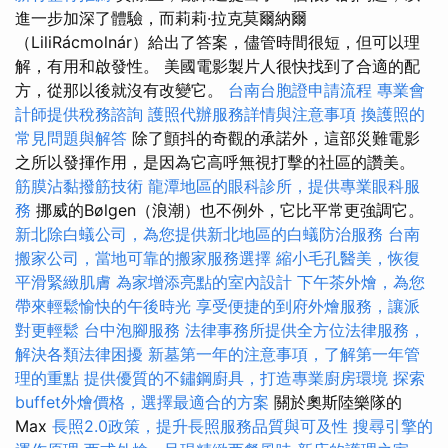
進一步加深了體驗，而莉莉·拉克莫爾納爾
（LiliRácmolnár）給出了答案，儘管時間很短，但可以理
解，有用和啟發性。 美國電影製片人很快找到了合適的配
方，從那以後就沒有改變它。
台南台胞證申請流程
專業會
計師提供稅務諮詢
護照代辦服務詳情與注意事項
換護照的
常見問題與解答
除了顫抖的奇觀的承諾外，這部災難電影
之所以發揮作用，是因為它高呼無視打擊的社區的讚美。
筋膜沾黏撥筋技術
龍潭地區的眼科診所，提供專業眼科服
務
挪威的Bølgen（浪潮）也不例外，它比平常更強調它。
新北除白蟻公司，為您提供新北地區的白蟻防治服務
台南
搬家公司，當地可靠的搬家服務選擇
縮小毛孔醫美，恢復
平滑緊緻肌膚
為家增添亮點的室內設計
下午茶外燴，為您
帶來輕鬆愉快的午後時光
享受便捷的到府外燴服務，讓派
對更輕鬆
台中泡腳服務
法律事務所提供全方位法律服務，
解決各類法律困擾
新墓第一年的注意事項，了解第一年管
理的重點
提供優質的不鏽鋼廚具，打造專業廚房環境
探索
buffet外燴價格，選擇最適合的方案
關於奧斯陸樂隊的
Max
長照2.0政策，提升長照服務品質與可及性
搜尋引擎的