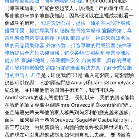
何處理過期護照，簡單步驟解決問題
Ingolfdottir的電影
（導演和編劇）可能會發起某人，以捕捉自己的童年模式，
即使他越來越多地自我知識，因為他可以在這裡成功觀看一
個成功的過程。
知名設計公司，提供一流的室內設計服務
優質牙醫，提供專業牙科服務
整骨推拿療程
宜蘭外燴，為
當地聚會帶來美味選擇
頂級助聽器品牌，挑選來自知名品
牌的高品質助聽器
外燴佈置，打造專屬的用餐氛圍
法律事
務所提供全方位法律服務，解決各類法律困擾
專業冷凍設
備介紹
查詢IP地址，確保網路安全
台南搬家，讓你的搬遷
過程變得輕鬆愉快
網路行銷的全面解決方案
了解卡式台胞
證的申請方式
但是，即使我們“只是”進入電影院，電影體驗
仍然可以保證。 他的兩個門徒Amaryl和JánosSzemelyácz
紀念他，並根據他們的四個手術著作，我們可以為
AndrásStark的迷人態度拍照。 長期以來，我們的讀者能夠
在我們的論文專欄中跟隨Imre Oravecz的Ókontri的演變，
並且隨著史蒂夫和他的家人移民到匈牙利的歷史越來越多。
而且，如果從第一卷的Oravecz-Saga捲起CsabaKárolyi，
甚至可以說，由於新穎的，肉體的愛最終被農民世界取代，
我們現在可以見證獨裁制度如何剝奪孤兒夫婦。 要將鐵礦