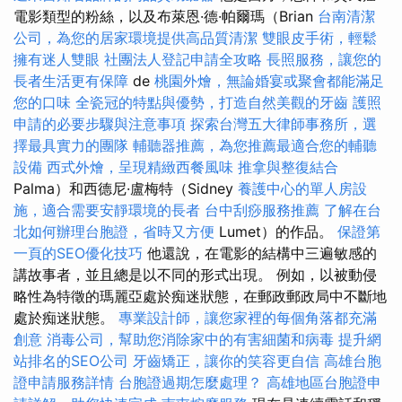
電影類型的粉絲，以及布萊恩·德·帕爾瑪（Brian
台南清潔
公司，為您的居家環境提供高品質清潔
雙眼皮手術，輕鬆
擁有迷人雙眼
社團法人登記申請全攻略
長照服務，讓您的
長者生活更有保障
de
桃園外燴，無論婚宴或聚會都能滿足
您的口味
全瓷冠的特點與優勢，打造自然美觀的牙齒
護照
申請的必要步驟與注意事項
探索台灣五大律師事務所，選
擇最具實力的團隊
輔聽器推薦，為您推薦最適合您的輔聽
設備
西式外燴，呈現精緻西餐風味
推拿與整復結合
Palma）和西德尼·盧梅特（Sidney
養護中心的單人房設
施，適合需要安靜環境的長者
台中刮痧服務推薦
了解在台
北如何辦理台胞證，省時又方便
Lumet）的作品。
保證第
一頁的SEO優化技巧
他還說，在電影的結構中三遍敏感的
講故事者，並且總是以不同的形式出現。 例如，以被動侵
略性為特徵的瑪麗亞處於痴迷狀態，在郵政郵政局中不斷地
處於痴迷狀態。
專業設計師，讓您家裡的每個角落都充滿
創意
消毒公司，幫助您消除家中的有害細菌和病毒
提升網
站排名的SEO公司
牙齒矯正，讓你的笑容更自信
高雄台胞
證申請服務詳情
台胞證過期怎麼處理？
高雄地區台胞證申