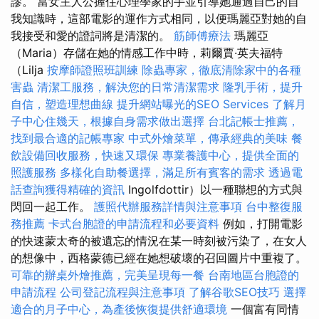
謬。 當女主人公握住心理學家的手並引導她通過自己的自
我知識時，這部電影的運作方式相同，以便瑪麗亞對她的自
我接受和愛的證詞將是清潔的。
筋師傅療法
瑪麗亞
（Maria）存儲在她的情感工作中時，莉爾賈·英夫福特
（Lilja
按摩師證照班訓練
除蟲專家，徹底清除家中的各種
害蟲
清潔工服務，解決您的日常清潔需求
隆乳手術，提升
自信，塑造理想曲線
提升網站曝光的SEO Services
了解月
子中心住幾天，根據自身需求做出選擇
台北記帳士推薦，
找到最合適的記帳專家
中式外燴菜單，傳承經典的美味
餐
飲設備回收服務，快速又環保
專業養護中心，提供全面的
照護服務
多樣化自助餐選擇，滿足所有賓客的需求
透過電
話查詢獲得精確的資訊
Ingolfdottir）以一種聯想的方式與
閃回一起工作。
護照代辦服務詳情與注意事項
台中整復服
務推薦
卡式台胞證的申請流程和必要資料
例如，打開電影
的快速蒙太奇的被遺忘的情況在某一時刻被污染了，在女人
的想像中，西格蒙德已經在她想破壞的召回圖片中重複了。
可靠的辦桌外燴推薦，完美呈現每一餐
台南地區台胞證的
申請流程
公司登記流程與注意事項
了解谷歌SEO技巧
選擇
適合的月子中心，為產後恢復提供舒適環境
一個富有同情