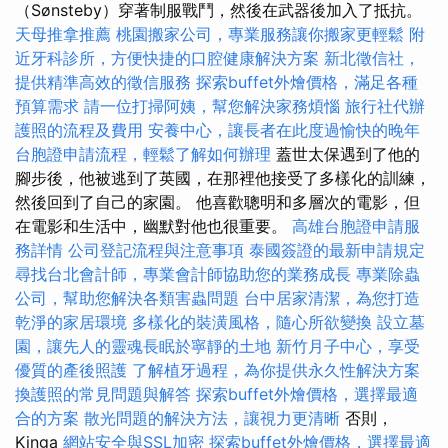
（Sønsteby）穿著制服戰鬥，然後在武器後加入了抵抗。
天母推拿推薦
桃園搬家公司，專業服務讓你搬家更輕鬆
附
近牙科診所，方便快捷的口腔健康解決方案
新北徵信社，
提供精準高效的徵信服務
探索buffet外燴價格，滿足各種
預算需求
請一位打掃阿姨，幫您解決家務煩惱
旅行社代辦
護照的流程及費用
安養中心，讓長者在此度過愉快的晚年
台胞證申請流程，輕鬆了解如何辦理
蓋世太保遇到了他的
腳步後，他被逃到了英國，在那裡他接受了多樣化的訓練，
然後回到了自己的家園。 他喜歡聰明和多層次的電影，但
在電影和生活中，幽默對他也很重要。
高雄台胞證申請服
務詳情
公司登記流程與注意事項
泰國簽證的最新申請規定
尋找台北會計師，專業會計師協助您的業務成長
專業除蟲
公司，幫助您解決各類害蟲問題
台中居家清潔，為您打造
乾淨的家居環境
多樣化的裝潢風格，隨心所欲變換
設立墓
園，讓先人的靈魂長眠於寧靜的土地
新竹月子中心，享受
優質的產後照護
了解植牙過程，為你提供永久性解決方案
換護照的常見問題與解答
探索buffet外燴價格，選擇最適
合的方案
散光問題的解決方法，讓視力更清晰
否則，
Kinga
網站安全與SSL加密
探索buffet外燴價格，選擇最適