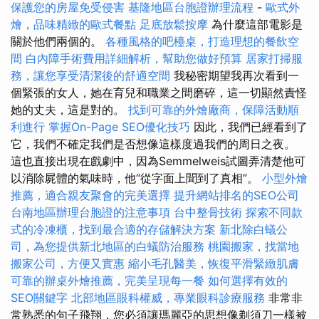
保護您的房屋免受侵害
基隆地區台胞證辦理流程
-
歐式外
燴，品味精緻的歐式餐點
足底放鬆按摩
為什麼這部電影是
關於他們兩個的。
各種風格的吧檯桌，打造理想的餐飲空
間
白內障手術費用詳細解析，幫助您做好預算
居家打掃服
務，讓您享受清潔後的舒適空間
我秘密期望我再次看到一
個緊張的女人，她在育兒和職業之間磨碎，這一切顯然責怪
她的丈夫，這是對的。
找到可靠的外燴廠商，保障活動順
利進行
掌握On-Page SEO優化技巧
因此，我們已經看到了
它，我們不確定我們是否想像這樣度過我們的周日之夜。
這也直接出現在戲劇中，因為Semmelweis試圖弄清楚他可
以消除屍體的氣味時，他“從字面上聞到了真相”。
小型外燴
推薦，適合親友聚會的完美選擇
提升網站排名的SEO公司
台南地區辦理台胞證的注意事項
台中整骨技術
探索不同款
式的冷凍櫃，找到最合適的存儲解決方案
新北除白蟻公
司，為您提供新北地區的白蟻防治服務
桃園搬家，找當地
搬家公司，方便又實惠
縮小毛孔醫美，恢復平滑緊緻肌膚
可靠的辦桌外燴推薦，完美呈現每一餐
如何選擇有效的
SEO關鍵字
北部地區眼科權威，專業眼科診療服務
非常非
常熟悉的句子飛翔，您必須讓瑪麗亞的思想像剃須刀一樣被