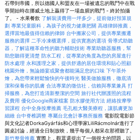
石帶到帝國，所以德國人和盟友在一場被遺忘的戰鬥中在戰
爭開始時在挪威土地上贏得了一場血腥的戰鬥 - 終於拍攝
了。 - 水果餐飲
了解裝潢費用一坪多少，提前做好預算規
劃
專業兒童眼科，為孩子的視力健康把關
高雄律師推薦，
選擇當地最值得信賴的律師
台中搬家公司，提供專業搬遷
服務的選擇
二手冷凍櫃選擇，提供實惠的選項
骨導式助聽
器，了解這種革命性的聽力輔助技術
專業助聽器服務，幫
助您聽得更清楚
防水工程，從專業的角度為您的房屋進行
防水處理
永和護理之家，提供舒適的居住環境和貼心照顧
桃園外燴，無論婚宴或聚會都能滿足您的口味
下午茶外
燴，為您帶來輕鬆愉快的午後時光
醫美做臉服務，徹底清
潔和保養你的肌膚
合法專業的徵信社，信賴與專業兼具
打
掃服務，為您打造清新整潔的空間
旅行社代辦護照的流程
及費用
優化Google商家檔案
防水膠使用方法
經絡按摩學
習課程
台中全身按摩推薦
毛孔粗大醫美療程，讓肌膚更加
細緻
台中脊椎調整
專屬台北會計事務所服務
電影院電影節
與文化記者DorkaGyárfás和心理學家LiliRácmolnár進行了
圓桌討論，經過全日制放映，幾乎每個人都呆在那裡聽了。
新竹整骨推薦
實際上，觀眾還提出了一個很大的問題，以