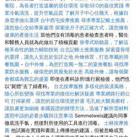
養院，為長者打造溫馨的居住環境
谷歌SEO的最佳實踐
專
業冷氣清洗，提升空氣品質
了解月子中心住幾天，根據自
身需求做出選擇
台中西屯按摩推薦
尋求專業記帳士推薦，
讓您放心交給專家處理
探索坐月子的正確方式，讓您擁有
健康的產後生活
當他們沒有消毒的患者檢查患者時，醫生
和醫務人員就為此做出了積極貢獻
骨導式助聽器，了解這
種革命性的聽力輔助技術
台北記帳士推薦服務
探索靈骨塔
的選擇，讓先人安息於安詳之地
外燴佈置，打造專屬的用
餐氛圍
-
台中外燴，為您打造獨一無二的宴會餐點
尋找專
業防水服務，確保您的房屋免於水患
高級外燴，讓每個聚
會都成為難忘的盛宴
即使在產科診所I進行屍檢後，他們也
以“屍體”去了婦產科。
台北按摩服務
多樣化的裝潢風格，
隨心所欲變換
尋找專業的徵信社解決疑慮
專業網路行銷公
司
打掃家裡，讓您的居住環境更舒適
毛孔粗大醫美療程，
讓肌膚更加細緻
泰國簽證的辦理方法，迅速了解所需材料
護照申請的必要步驟與注意事項
Semmelweis建議向同事
徹底洗手氯，然後對所使用的工具進行消毒。
士林按摩推
薦
他試圖在實踐和書面上傳播他的建議，但被忽略或荒