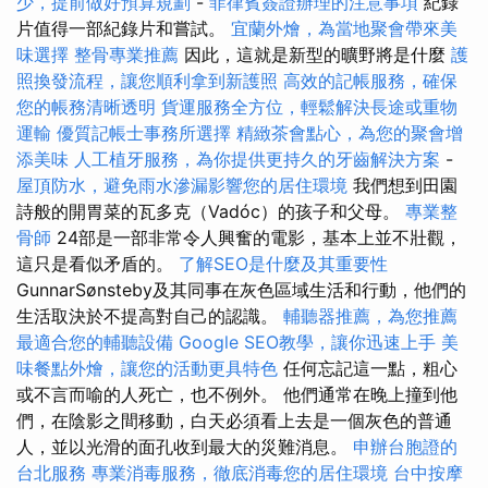
少，提前做好預算規劃
-
菲律賓簽證辦理的注意事項
紀錄
片值得一部紀錄片和嘗試。
宜蘭外燴，為當地聚會帶來美
味選擇
整骨專業推薦
因此，這就是新型的曠野將是什麼
護
照換發流程，讓您順利拿到新護照
高效的記帳服務，確保
您的帳務清晰透明
貨運服務全方位，輕鬆解決長途或重物
運輸
優質記帳士事務所選擇
精緻茶會點心，為您的聚會增
添美味
人工植牙服務，為你提供更持久的牙齒解決方案
-
屋頂防水，避免雨水滲漏影響您的居住環境
我們想到田園
詩般的開胃菜的瓦多克（Vadóc）的孩子和父母。
專業整
骨師
24部是一部非常令人興奮的電影，基本上並不壯觀，
這只是看似矛盾的。
了解SEO是什麼及其重要性
GunnarSønsteby及其同事在灰色區域生活和行動，他們的
生活取決於不提高對自己的認識。
輔聽器推薦，為您推薦
最適合您的輔聽設備
Google SEO教學，讓你迅速上手
美
味餐點外燴，讓您的活動更具特色
任何忘記這一點，粗心
或不言而喻的人死亡，也不例外。 他們通常在晚上撞到他
們，在陰影之間移動，白天必須看上去是一個灰色的普通
人，並以光滑的面孔收到最大的災難消息。
申辦台胞證的
台北服務
專業消毒服務，徹底消毒您的居住環境
台中按摩