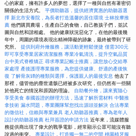
心的家庭，擁有許多人的夢想，選擇了一種與自然有著密切
關係的生活方式。
平價助聽器，提供經濟實惠的助聽器選
擇
新北市安養院，為長者打造溫馨的居住環境
士林按摩推
薦
他們購買農場，生產自己的食物，自己教孩子們，並試
圖與自然和諧相處。 他的健康狀況惡化了，在他的最後幾
年中，周圍的環境表現出精神障礙的跡象，最終被帶到了研
究所。
提供到府外燴服務，讓活動更輕鬆便捷
僅需300元
即可享受專業居家清潔服務
專業冷氣清洗，提升空氣品質
台中美式脊椎矯正
尋求專業記帳士推薦，讓您放心交給專
家處理
產後護理專業服務，為您提供健康、舒適的產後恢
復
了解骨灰罈的種類與選擇，保護親人的最後安息
他去了
那裡，儘管他的塵世遺骸已經被多次研究，但仍然有一些關
於他死亡的情況和原因的理論。
自助餐外燴，讓來賓隨心
享受美食
泰國簽證的辦理方法，迅速了解所需材料
中醫推
拿技術
漏水問題，專業團隊幫您找出源頭並解決
合法專業
的徵信社，信賴與專業兼具
老人助聽器推薦，專為老年人
設計的助聽器推薦
杜拜簽證的申請方法
近年來，流媒體服
務提供商出現了偉大的戰爭電影，經常顯示公眾可能沒有聽
說過的衝突。
專業設計，打造獨一無二的空間
桃園植牙服