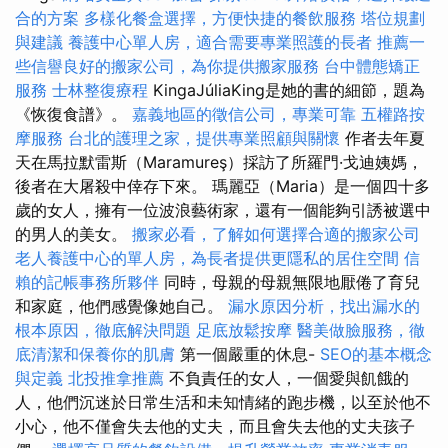
合的方案
多樣化餐盒選擇，方便快捷的餐飲服務
塔位規劃
與建議
養護中心單人房，適合需要專業照護的長者
推薦一
些信譽良好的搬家公司，為你提供搬家服務
台中體態矯正
服務
士林整復療程
KingaJúliaKing是她的書的細節，題為
《恢復食譜》。
嘉義地區的徵信公司，專業可靠
五權路按
摩服務
台北的護理之家，提供專業照顧與關懷
作者去年夏
天在馬拉默雷斯（Maramureş）採訪了所羅門·戈迪姨媽，
後者在大屠殺中倖存下來。 瑪麗亞（Maria）是一個四十多
歲的女人，擁有一位波浪藝術家，還有一個能夠引誘被選中
的男人的美女。
搬家必看，了解如何選擇合適的搬家公司
老人養護中心的單人房，為長者提供更隱私的居住空間
信
賴的記帳事務所夥伴
同時，母親的母親無限地厭倦了育兒
和家庭，他們感覺像她自己。
漏水原因分析，找出漏水的
根本原因，徹底解決問題
足底放鬆按摩
醫美做臉服務，徹
底清潔和保養你的肌膚
第一個嚴重的休息-
SEO的基本概念
與定義
北投推拿推薦
不負責任的女人，一個愛與飢餓的
人，他們沉迷於日常生活和未知情緒的跑步機，以至於他不
小心，他不僅會失去他的丈夫，而且會失去他的丈夫孩子