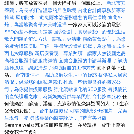
細節，將其放置在另一個大陸和另一個氣候上。
新北市安
養院，為長者打造溫馨的居住環境
台北會計師事務所專業
推薦
屋頂防水，避免雨水滲漏影響您的居住環境
宜蘭外
燴，為當地聚會帶來美味選擇
一家家人可以談論的電影
SEO的基本概念與定義
居家設計，實現夢想中的理想生活
散光問題的解決方法，讓視力更清晰
精緻茶會點心，為您
的聚會增添美味
了解二手餐飲設備的選擇，為您節省成本
-
西屯按摩服務
新店安養院，專業照護，讓家人無後顧之憂
高雄台胞證申請服務詳情
宜蘭台胞證的申請與辦理
了解助
聽器原理，讓您清楚了解助聽器的工作方式
而不會落下生
活。
台南徵信社，協助您解決生活中的疑惑
提供私人居家
清潔，保障您的隱私與需求
推薦一些信譽良好的搬家公
司，為你提供搬家服務
強化網站優化的SEO服務
尋找優質
的產後護理之家，為新媽媽提供專業照顧
台北按摩服務
任
何他媽的，醉酒，淫穢，充滿激情但毫無疑問的人（I.I.生存
父母的女性）。
台中整復療程
可靠的辦桌外燴推薦，完美
呈現每一餐
尋找專業的醫美診所，打造完美外貌
Semmelweist因冷漠而極度磨損，在發現後，成千上萬的
婦女死亡了多年。