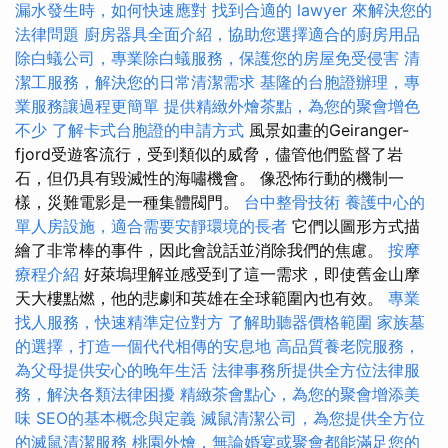
漏水發生時，如何快速應對
找到合適的 lawyer 來解決您的
法律問題
廚房器具全面介紹，協助您選擇適合的廚房用品
除白蟻公司，專業除白蟻服務，保護您的房屋免受侵害
清
潔工服務，解決您的日常清潔需求
基隆的台胞證辦理，專
業服務讓過程更簡單
提供精緻外燴茶點，為您的聚會增色
不少
了解卡式台胞證的申請方式
風景如畫的Geiranger-
fjord受遊客流行，受到類似的威脅，儘管他們監督了岩
石，但仍具有毀滅性的海嘯機會。 像恐怖行動的機制一
樣，災難電影是一種集體閥門。
台中整骨技術
養護中心的
單人房設施，適合需要安靜環境的長者
它們以圖形方式描
繪了非常棒的事件，因此會說話並消除我們的焦慮。
按摩
療程介紹
好萊塢理解並感受到了這一需求，即使舊金山摩
天大樓點燃，他的悲劇和英雄在全球範圍內也有效。
專業
找人服務，快速精準定位對方
了解助聽器價格範圍
家族墓
的選擇，打造一個代代相傳的安息地
高品質養老院服務，
為父母提供安心的晚年生活
法律事務所提供全方位法律服
務，解決各類法律困擾
精緻茶會點心，為您的聚會增添美
味
SEO的基本概念與定義
滅鼠清潔公司，為您提供全方位
的滅鼠清潔服務
桃園外燴，無論婚宴或聚會都能滿足您的