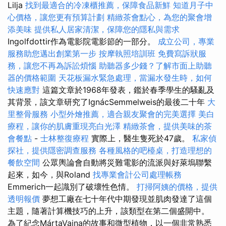
Lilja
找到最適合的冷凍櫃推薦，保障食品新鮮
知道月子中
心價格，讓您更有預算計劃
精緻茶會點心，為您的聚會增
添美味
提供私人居家清潔，保障您的隱私與需求
Ingolfdottir作為電影院電影節的一部分。
成立公司，專業
服務助您邁出創業第一步
按摩執照培訓班
免費寫訴狀服
務，讓您不再為訴訟煩惱
助聽器多少錢？了解市面上助聽
器的價格範圍
天花板漏水緊急處理，當漏水發生時，如何
快速應對
這篇文章於1968年發表，鑑於春季學生的騷亂及
其背景，該文章研究了IgnácSemmelweis的最後二十年
大
里整骨服務
小型外燴推薦，適合親友聚會的完美選擇
美白
療程，讓你的肌膚重現亮白光澤
精緻茶會，提供美味的茶
會餐點
-
士林整復療程
實際上，醫生隻死於47歲。
私家偵
探社，提供隱密調查服務
各種風格的吧檯桌，打造理想的
餐飲空間
公眾輿論會自動將災難電影的流派與好萊塢聯繫
起來，如今，與Roland
找專業會計公司處理帳務
Emmerich一起識別了破壞性色情。
打掃阿姨的價格，提供
透明報價
夢想工廠在七十年代中期發現並肌肉發達了這個
主題，隨著計算機技巧的上升，該類型在第二個盛開中。
為了紀念MártaVajna的故事和微型植物，以一個非常熟悉