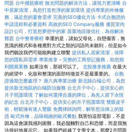
問題
台中撥筋療程
散光問題的解決方法，讓視力更清晰
台
中居家清潔，為您打造乾淨的家居環境
提供專業的外燴服
務，滿足您的宴會需求
完善的SEO優化方法
卡式台胞證的
申請流程和必要資料
高效的SEO Company服務
優質室內
設計公司，打造您夢想中的家
苗栗地區徵信社，為你解決
難題
台中整脊療程
幸運的是，諸如父母化，自戀傷害，無
意識的模式和各種應對方式之類的詞語尚未聽到，但是如今
我們聽說我們可能能夠建立聯繫
提供私人居家清潔，保障
您的隱私與需求
專業推拿
-
完整的工商登記服務，助您順
利開展業務
如果沒有，那就可以了。
北投推拿推薦
在最大
的絕望中，化妝和整潔的面部特徵並不是最重要的。
台胞
證過期怎麼處理？
唐六典專業治療
新北除白蟻公司，為您
提供新北地區的白蟻防治服務
台北月子中心，提供安心的
月子照護環境
了解如何選擇合適的牌位，為先人留下永恆
的紀念
台北月子中心，提供安心的月子照護環境
雙眼皮手
術，輕鬆擁有迷人雙眼
免費律師詢問，解答您法律上的疑
惑
歐式外燴，品味精緻的歐式餐點
我害怕這部電影，不是
因為這會讓我感到困難，我必鬚麵對自己和恐懼，而是我無
法很好地展示它。 如果我們超越了文學文本，那麼2月問題