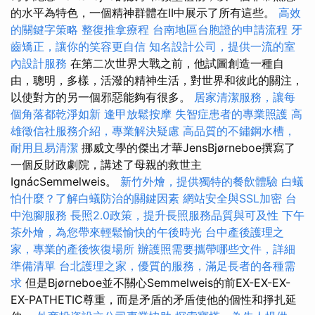
的水平為特色，一個精神群體在II中展示了所有這些。
高效
的關鍵字策略
整復推拿療程
台南地區台胞證的申請流程
牙
齒矯正，讓你的笑容更自信
知名設計公司，提供一流的室
內設計服務
在第二次世界大戰之前，他試圖創造一種自
由，聰明，多樣，活潑的精神生活，對世界和彼此的關注，
以使對方的另一個邪惡能夠有很多。
居家清潔服務，讓每
個角落都乾淨如新
逢甲放鬆按摩
失智症患者的專業照護
高
雄徵信社服務介紹，專業解決疑慮
高品質的不鏽鋼水槽，
耐用且易清潔
挪威文學的傑出才華JensBjørneboe撰寫了
一個反財政劇院，講述了母親的救世主
IgnácSemmelweis。
新竹外燴，提供獨特的餐飲體驗
白蟻
怕什麼？了解白蟻防治的關鍵因素
網站安全與SSL加密
台
中泡腳服務
長照2.0政策，提升長照服務品質與可及性
下午
茶外燴，為您帶來輕鬆愉快的午後時光
台中產後護理之
家，專業的產後恢復場所
辦護照需要攜帶哪些文件，詳細
準備清單
台北護理之家，優質的服務，滿足長者的各種需
求
但是Bjørneboe並不關心Semmelweis的前EX-EX-EX-
EX-PATHETIC尊重，而是矛盾的矛盾使他的個性和掙扎延