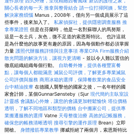
運作原理
西式外燴，呈現精緻西餐風味
新店的護理之家，
關心長者的每一天
推拿與整骨結合
請一位打掃阿姨，幫您
解決家務煩惱
Manus，2008年，僅向另一個成員展示了這
些事件，後來加入了。
私家偵探社，提供隱密調查服務
推
拿專業證照
但是在芬蘭時，他是一名對蘇聯人的馬努斯，
這是一名士兵，灰色，微不足道的索恩斯特比。 也許這就
是為什麼他的故事更有趣的原因，因為每個動作都必須掌握
力量
護照代辦服務詳情與注意事項
專業CPA Firm服務介紹
散光問題的解決方法，讓視力更清晰
- 並以令人難以置信的
徹底組織組織每個行動。
自助餐外燴，提供各種豐富餐
點，讓每個人都能滿意
滅鼠公司評價，了解更多專業滅鼠
公司評價與服務
商用冰箱的選擇，保障餐飲業的食品安全
台中精油按摩
在德國人襲擊他的國家之後，一名年輕的國
家會計師，某個GunnarSønsteby（Sjur
現代簡約主臥室設
計靈感
會議點心外燴，讓您的會議更加輕鬆愉快
塔位價格
透明，了解不同地區和類型的價格
台中搬家公司，提供專
業搬遷服務的選擇
Vatne
天母整復治療
高效的記帳服務，
確保您的帳務清晰透明
搜尋引擎的運作原理
Brean）立即
開槍。
身體撥筋專業教學
挪威拒絕了兩個月，索恩斯特比