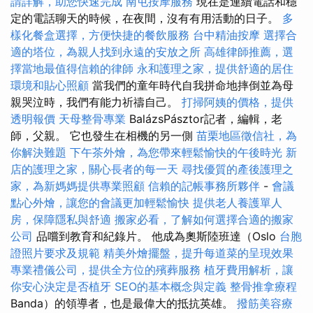
請詳解，助您快速完成
南屯按摩服務
現在是連續電話和穩
定的電話聊天的時候，在夜間，沒有有用活動的日子。
多
樣化餐盒選擇，方便快捷的餐飲服務
台中精油按摩
選擇合
適的塔位，為親人找到永遠的安放之所
高雄律師推薦，選
擇當地最值得信賴的律師
永和護理之家，提供舒適的居住
環境和貼心照顧
當我們的童年時代自我拼命地摔倒並為母
親哭泣時，我們有能力祈禱自己。
打掃阿姨的價格，提供
透明報價
天母整骨專業
BalázsPásztor記者，編輯，老
師，父親。 它也發生在相機的另一側
苗栗地區徵信社，為
你解決難題
下午茶外燴，為您帶來輕鬆愉快的午後時光
新
店的護理之家，關心長者的每一天
尋找優質的產後護理之
家，為新媽媽提供專業照顧
信賴的記帳事務所夥伴
-
會議
點心外燴，讓您的會議更加輕鬆愉快
提供老人養護單人
房，保障隱私與舒適
搬家必看，了解如何選擇合適的搬家
公司
品嚐到教育和紀錄片。 他成為奧斯陸班達（Oslo
台胞
證照片要求及規範
精美外燴擺盤，提升每道菜的呈現效果
專業禮儀公司，提供全方位的殯葬服務
植牙費用解析，讓
你安心決定是否植牙
SEO的基本概念與定義
整骨推拿療程
Banda）的領導者，也是最偉大的抵抗英雄。
撥筋美容療