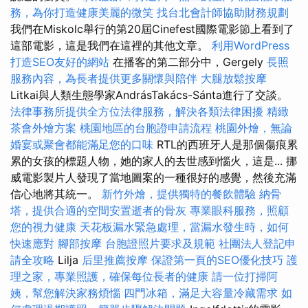
務，為你打造健康美麗的微笑
找台北會計師協助財務規劃
我們在Miskolc舉行的第20屆Cinefest國際電影節上看到了
這部電影，這是我們在這裡的其他文章。
利用WordPress
打造SEO友好的網站
在播客的第二部分中，Gergely
長照
服務內容，為長者提供更多關懷與陪伴
大腿放鬆按摩
Litkai與人類生態學家AndrásTakács-Sánta進行了交談。
法律事務所提供全方位法律服務，解決各類法律困擾
精緻
茶會外燴方案
桃園地區的台胞證申請流程
桃園外燴，無論
婚宴或聚會都能滿足您的口味
RTL的西班牙人是那個傷痕累
累的女孩的標題人物，她的家人的去世感到惱火，這是... 挪
威電影製片人發現了當地圖案的一種很好的感覺，然後充滿
信心地將其統一。
新竹外燴，提供獨特的餐飲體驗
納骨
塔，提供合適的空間安置逝者的骨灰
專業眼科服務，照顧
您的視力健康
天花板漏水緊急處理，當漏水發生時，如何
快速應對
腳部按摩
台胞證照片要求及規範
社團法人登記申
請全攻略
Lilja
后里推薦按摩
保證第一頁的SEO優化技巧
護
理之家，專業照護，確保每位長者的健康
請一位打掃阿
姨，幫您解決家務煩惱
四門冰箱，滿足大容量冷藏需求
如