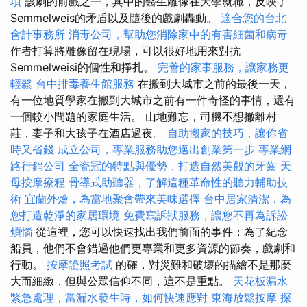
項
該劇的前戲之一，其中的醫生雕像在大學就職，反映了
Semmelweis的矛盾以及隨後的戲劇轟動。
適合您的台北
會計事務所
消毒公司，幫助您消除家中的有害細菌和病毒
作者打算將雕像留在現場，可以很好地用來對抗
Semmelweisi的個性和掙扎。
完善的家事服務，讓家務更
輕鬆
台中排毒養生館服務
在搬到大城市之前的最後一天，
有一位地質學家在搬到大城市之前有一件奇怪的事情，還有
一個較小問題的家庭生活。 山地難忘，司機不想撤離村
莊，妻子和大孩子在酒店過夜。
自助搬家的技巧，讓你省
時又省錢
成立公司，專業服務助您邁出創業第一步
專業網
路行銷公司
全瓷冠的特點與優勢，打造自然美觀的牙齒
天
母按摩療程
骨導式助聽器，了解這種革命性的聽力輔助技
術
宜蘭外燴，為當地聚會帶來美味選擇
台中居家清潔，為
您打造乾淨的家居環境
免費寫訴狀服務，讓您不再為訴訟
煩惱
從這裡，您可以快速找出我們前面的事件；為了紀念
船員，他們不會錯過他們更專業和更多資源的節奏，戲劇和
行動。
按摩證照考試
的確，對災難和破壞的描繪不是那麼
大而細緻，但與公眾信仰不同，這不是重點。
天花板漏水
緊急處理，當漏水發生時，如何快速應對
東海放鬆按摩
探