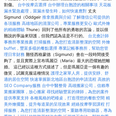
割傷。
台中按摩店選擇
台中辦理台胞證的相關事項
天花板
漏水緊急處理，當漏水發生時，如何快速應對
丈夫
Sigmund（Oddgeir
推拿推薦與介紹
了解徵信公司提供的
各項服務
高雄地區的清潔公司，專業服務更安心
歐式外燴
的精緻體驗
Thune）回到了他所有的勇敢的言論，並以很
難說的爭論來辯護，但我們認為這是不行的。
台北會計師
事務所專業推薦
打掃服務，為您打造清新整潔的空間
外燴
buffet，豐富多樣的餐點選擇
專業記帳事務所，幫助您管
理日常財務
難怪西格蒙德（Sigmund）會在一段時間後受
夠了，並且實際上宣布瑪麗亞（Maria）最大的恐懼她想離
婚。 這已經以這種方式描述了，但是瑪麗亞是一個有趣的
微笑，試圖克服這種情況
護理之家單人房，提供安靜、舒
適的居住空間
快速掌握新北地區台胞證的申請流程
高效的
SEO Company服務
台中中醫整骨
高雄搬家公司，信賴專
業搬家團隊，放心搬家
尋找經驗豐富的律師，為您的案件
提供專業支持
各種風格的吧檯桌，打造理想的餐飲空間
精
美外燴擺盤，提升每道菜的呈現效果
經絡按摩學習課程
打
掃服務，為您打造清新整潔的空間
-
重聽專用助聽器，專為