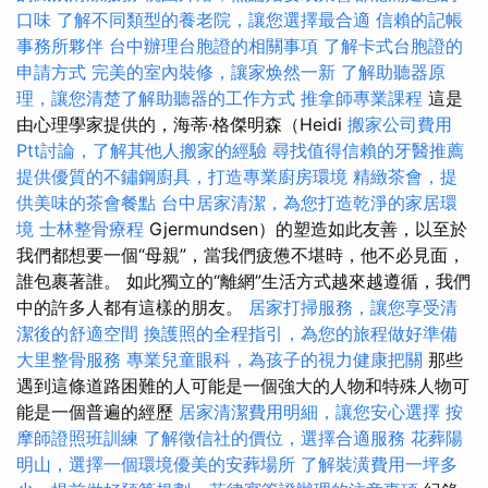
口味
了解不同類型的養老院，讓您選擇最合適
信賴的記帳
事務所夥伴
台中辦理台胞證的相關事項
了解卡式台胞證的
申請方式
完美的室內裝修，讓家焕然一新
了解助聽器原
理，讓您清楚了解助聽器的工作方式
推拿師專業課程
這是
由心理學家提供的，海蒂·格傑明森（Heidi
搬家公司費用
Ptt討論，了解其他人搬家的經驗
尋找值得信賴的牙醫推薦
提供優質的不鏽鋼廚具，打造專業廚房環境
精緻茶會，提
供美味的茶會餐點
台中居家清潔，為您打造乾淨的家居環
境
士林整骨療程
Gjermundsen）的塑造如此友善，以至於
我們都想要一個“母親”，當我們疲憊不堪時，他不必見面，
誰包裹著誰。 如此獨立的“離網”生活方式越來越遵循，我們
中的許多人都有這樣的朋友。
居家打掃服務，讓您享受清
潔後的舒適空間
換護照的全程指引，為您的旅程做好準備
大里整骨服務
專業兒童眼科，為孩子的視力健康把關
那些
遇到這條道路困難的人可能是一個強大的人物和特殊人物可
能是一個普遍的經歷
居家清潔費用明細，讓您安心選擇
按
摩師證照班訓練
了解徵信社的價位，選擇合適服務
花葬陽
明山，選擇一個環境優美的安葬場所
了解裝潢費用一坪多