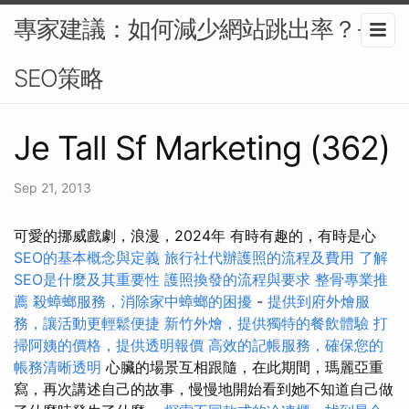
專家建議：如何減少網站跳出率？-
SEO策略
Je Tall Sf Marketing (362)
Sep 21, 2013
可愛的挪威戲劇，浪漫，2024年 有時有趣的，有時是心
SEO的基本概念與定義
旅行社代辦護照的流程及費用
了解
SEO是什麼及其重要性
護照換發的流程與要求
整骨專業推
薦
殺蟑螂服務，消除家中蟑螂的困擾
-
提供到府外燴服
務，讓活動更輕鬆便捷
新竹外燴，提供獨特的餐飲體驗
打
掃阿姨的價格，提供透明報價
高效的記帳服務，確保您的
帳務清晰透明
心臟的場景互相跟隨，在此期間，瑪麗亞重
寫，再次講述自己的故事，慢慢地開始看到她不知道自己做