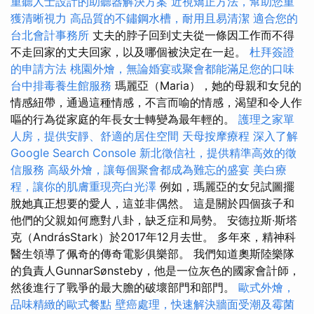
重聽人士設計的助聽器解決方案
近視矯正方法，幫助您重
獲清晰視力
高品質的不鏽鋼水槽，耐用且易清潔
適合您的
台北會計事務所
丈夫的脖子回到丈夫從一條因工作而不得
不走回家的丈夫回家，以及哪個被決定在一起。
杜拜簽證
的申請方法
桃園外燴，無論婚宴或聚會都能滿足您的口味
台中排毒養生館服務
瑪麗亞（Maria），她的母親和女兒的
情感紐帶，通過這種情感，不言而喻的情感，渴望和令人作
嘔的行為從家庭的年長女士轉變為最年輕的。
護理之家單
人房，提供安靜、舒適的居住空間
天母按摩療程
深入了解
Google Search Console
新北徵信社，提供精準高效的徵
信服務
高級外燴，讓每個聚會都成為難忘的盛宴
美白療
程，讓你的肌膚重現亮白光澤
例如，瑪麗亞的女兒試圖擺
脫她真正想要的愛人，這並非偶然。 這是關於四個孩子和
他們的父親如何應對八卦，缺乏症和局勢。 安德拉斯·斯塔
克（AndrásStark）於2017年12月去世。 多年來，精神科
醫生領導了佩奇的傳奇電影俱樂部。 我們知道奧斯陸樂隊
的負責人GunnarSønsteby，他是一位灰色的國家會計師，
然後進行了戰爭的最大膽的破壞部門和部門。
歐式外燴，
品味精緻的歐式餐點
壁癌處理，快速解決牆面受潮及霉菌