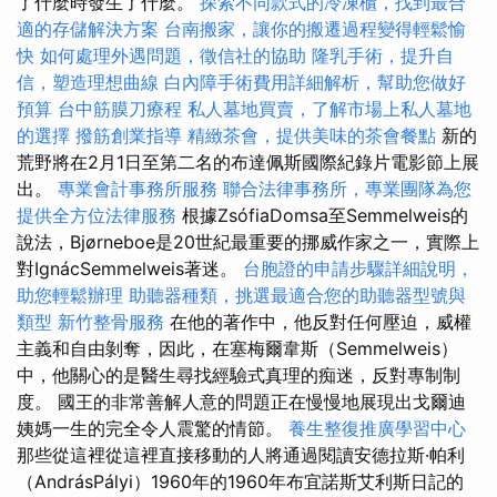
了什麼時發生了什麼。
探索不同款式的冷凍櫃，找到最合
適的存儲解決方案
台南搬家，讓你的搬遷過程變得輕鬆愉
快
如何處理外遇問題，徵信社的協助
隆乳手術，提升自
信，塑造理想曲線
白內障手術費用詳細解析，幫助您做好
預算
台中筋膜刀療程
私人墓地買賣，了解市場上私人墓地
的選擇
撥筋創業指導
精緻茶會，提供美味的茶會餐點
新的
荒野將在2月1日至第二名的布達佩斯國際紀錄片電影節上展
出。
專業會計事務所服務
聯合法律事務所，專業團隊為您
提供全方位法律服務
根據ZsófiaDomsa至Semmelweis的
說法，Bjørneboe是20世紀最重要的挪威作家之一，實際上
對IgnácSemmelweis著迷。
台胞證的申請步驟詳細說明，
助您輕鬆辦理
助聽器種類，挑選最適合您的助聽器型號與
類型
新竹整骨服務
在他的著作中，他反對任何壓迫，威權
主義和自由剝奪，因此，在塞梅爾韋斯（Semmelweis）
中，他關心的是醫生尋找經驗式真理的痴迷，反對專制制
度。 國王的非常善解人意的問題正在慢慢地展現出戈爾迪
姨媽一生的完全令人震驚的情節。
養生整復推廣學習中心
那些從這裡從這裡直接移動的人將通過閱讀安德拉斯·帕利
（AndrásPályi）1960年的1960年布宜諾斯艾利斯日記的