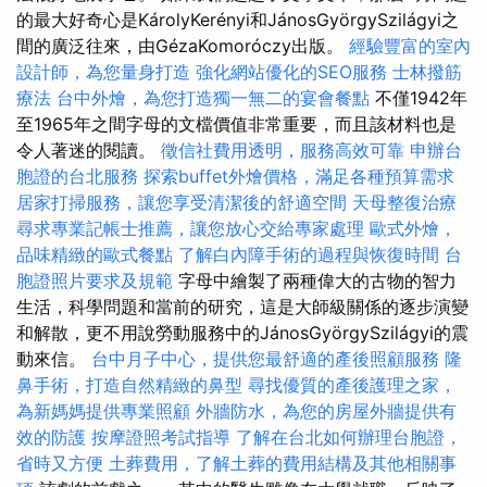
的最大好奇心是KárolyKerényi和JánosGyörgySzilágyi之
間的廣泛往來，由GézaKomoróczy出版。
經驗豐富的室內
設計師，為您量身打造
強化網站優化的SEO服務
士林撥筋
療法
台中外燴，為您打造獨一無二的宴會餐點
不僅1942年
至1965年之間字母的文檔價值非常重要，而且該材料也是
令人著迷的閱讀。
徵信社費用透明，服務高效可靠
申辦台
胞證的台北服務
探索buffet外燴價格，滿足各種預算需求
居家打掃服務，讓您享受清潔後的舒適空間
天母整復治療
尋求專業記帳士推薦，讓您放心交給專家處理
歐式外燴，
品味精緻的歐式餐點
了解白內障手術的過程與恢復時間
台
胞證照片要求及規範
字母中繪製了兩種偉大的古物的智力
生活，科學問題和當前的研究，這是大師級關係的逐步演變
和解散，更不用說勞動服務中的JánosGyörgySzilágyi的震
動來信。
台中月子中心，提供您最舒適的產後照顧服務
隆
鼻手術，打造自然精緻的鼻型
尋找優質的產後護理之家，
為新媽媽提供專業照顧
外牆防水，為您的房屋外牆提供有
效的防護
按摩證照考試指導
了解在台北如何辦理台胞證，
省時又方便
土葬費用，了解土葬的費用結構及其他相關事