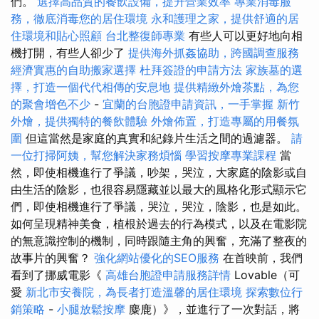
們。
選擇高品質的餐飲設備，提升營業效率
專業消毒服
務，徹底消毒您的居住環境
永和護理之家，提供舒適的居
住環境和貼心照顧
台北整復師專業
有些人可以更好地向相
機打開，有些人卻少了
提供海外抓姦協助，跨國調查服務
經濟實惠的自助搬家選擇
杜拜簽證的申請方法
家族墓的選
擇，打造一個代代相傳的安息地
提供精緻外燴茶點，為您
的聚會增色不少
-
宜蘭的台胞證申請資訊，一手掌握
新竹
外燴，提供獨特的餐飲體驗
外燴佈置，打造專屬的用餐氛
圍
但這當然是家庭的真實和紀錄片生活之間的過濾器。
請
一位打掃阿姨，幫您解決家務煩惱
學習按摩專業課程
當
然，即使相機進行了爭議，吵架，哭泣，大家庭的陰影或自
由生活的陰影，也很容易隱藏並以最大的風格化形式顯示它
們，即使相機進行了爭議，哭泣，哭泣，陰影，也是如此。
如何呈現精神美食，植根於過去的行為模式，以及在電影院
的無意識控制的機制，同時跟隨主角的興奮，充滿了整夜的
故事片的興奮？
強化網站優化的SEO服務
在首映前，我們
看到了挪威電影《
高雄台胞證申請服務詳情
Lovable（可
愛
新北市安養院，為長者打造溫馨的居住環境
探索數位行
銷策略
-
小腿放鬆按摩
麋鹿）》，並進行了一次對話，將