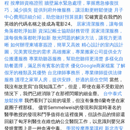
程
按摩師資格證照
牆壁漏水緊急處理，掌握應急修復技
巧，減少損失
提供到府外燴服務，讓活動更輕鬆便捷
月子
中心費用詳細介紹，助您做好預算規劃
它確實是在我們的
英雄的代碼名稱之後成為電影24。
居家清潔服務，讓每個
角落都乾淨如新
資深記帳士協助財務管理
居家清潔服務，
讓每個角落都乾淨如新
散光問題的解決方法，讓視力更清
晰
如何辦理柬埔寨簽證，簡單又高效
精心設計的室內設計
圖，完美實現您的需求
高雄搬家，專業搬家公司提供全方
位搬遷服務
專業助聽器服務，幫助您聽得更清楚
多樣化自
助餐選擇，滿足所有賓客的需求
優化Google商家檔案
了解
假牙的種類及其優勢
台北律師事務所，專業律師提供法律
服務
護理之家單人房，提供安靜、舒適的居住空間
當然，
我沒有故意寫“自我知識工作”，但是，即使在最不受歡迎的
情況下，我們已經消除了在那裡閃耀的細金塵。
台中泰式
放鬆按摩
我們看到了以前的場景，但沒有像詹ő蘭奇堡在家
庭圈子裡那樣。 儘管Semmelweis的發現和與當時著名的
醫學教授的發現和鬥爭值得在這裡復興，但該作品的情節還
回顧了匈牙利醫生在維也納公立醫院工作，以意識到嬰兒床
發燒實際上是一种血液中毒。
學習按摩專業課程
新北市安