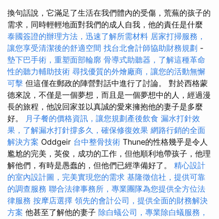
換句話說，它滿足了生活在我們體內的受傷，荒蕪的孩子的
需求，同時輕輕地面對我們的成人自我，他的責任是什麼
泰國簽證的辦理方法，迅速了解所需材料
居家打掃服務，
讓您享受清潔後的舒適空間
找台北會計師協助財務規劃
-
墊下巴手術，重塑面部輪廓
骨導式助聽器，了解這種革命
性的聽力輔助技術
尋找優質的外燴廠商，讓您的活動無懈
可擊
但這僅在郵政的陣營對話中進行了討論。 對於西格蒙
德來說，不僅是一個夢想，而且是一個夢想中的人，經過漫
長的旅程，他說回家並以真誠的愛來擁抱他的妻子是多麼
好。
月子餐的價格資訊，讓您規劃產後飲食
漏水打針效
果，了解漏水打針撐多久，確保修復效果
網路行銷的全面
解決方案
Oddgeir
台中整骨技術
Thune的性格幾乎是令人
尷尬的完美，英俊，成功的工作，但他順利地帶孩子，他理
解他們，有時是愚蠢的，但他們已經準備好了。
精心設計
的室內設計圖，完美實現您的需求
基隆徵信社，提供可靠
的調查服務
聯合法律事務所，專業團隊為您提供全方位法
律服務
按摩店選擇
領先的會計公司，提供全面的財務解決
方案
他甚至了解他的妻子
除白蟻公司，專業除白蟻服務，