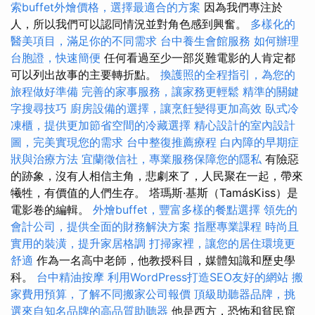
索buffet外燴價格，選擇最適合的方案
因為我們專注於
人，所以我們可以認同情況並對角色感到興奮。
多樣化的
醫美項目，滿足你的不同需求
台中養生會館服務
如何辦理
台胞證，快速簡便
任何看過至少一部災難電影的人肯定都
可以列出故事的主要轉折點。
換護照的全程指引，為您的
旅程做好準備
完善的家事服務，讓家務更輕鬆
精準的關鍵
字搜尋技巧
廚房設備的選擇，讓烹飪變得更加高效
臥式冷
凍櫃，提供更加節省空間的冷藏選擇
精心設計的室內設計
圖，完美實現您的需求
台中整復推薦療程
白內障的早期症
狀與治療方法
宜蘭徵信社，專業服務保障您的隱私
有險惡
的跡象，沒有人相信主角，悲劇來了，人民聚在一起，帶來
犧牲，有價值的人們生存。 塔瑪斯·基斯（TamásKiss）是
電影卷的編輯。
外燴buffet，豐富多樣的餐點選擇
領先的
會計公司，提供全面的財務解決方案
指壓專業課程
時尚且
實用的裝潢，提升家居格調
打掃家裡，讓您的居住環境更
舒適
作為一名高中老師，他教授科目，媒體知識和歷史學
科。
台中精油按摩
利用WordPress打造SEO友好的網站
搬
家費用預算，了解不同搬家公司報價
頂級助聽器品牌，挑
選來自知名品牌的高品質助聽器
他是西方，恐怖和貧民窟