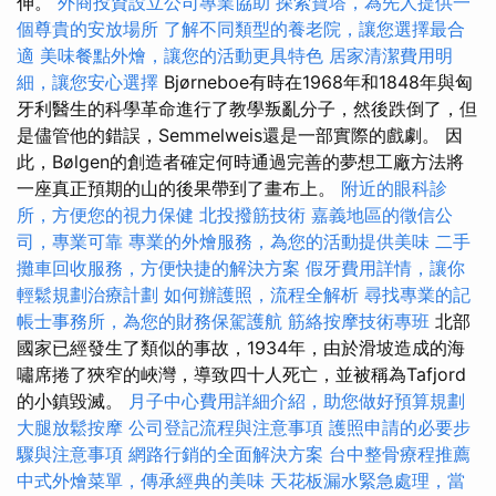
伸。
外商投資設立公司專業協助
探索寶塔，為先人提供一
個尊貴的安放場所
了解不同類型的養老院，讓您選擇最合
適
美味餐點外燴，讓您的活動更具特色
居家清潔費用明
細，讓您安心選擇
Bjørneboe有時在1968年和1848年與匈
牙利醫生的科學革命進行了教學叛亂分子，然後跌倒了，但
是儘管他的錯誤，Semmelweis還是一部實際的戲劇。 因
此，Bølgen的創造者確定何時通過完善的夢想工廠方法將
一座真正預期的山的後果帶到了畫布上。
附近的眼科診
所，方便您的視力保健
北投撥筋技術
嘉義地區的徵信公
司，專業可靠
專業的外燴服務，為您的活動提供美味
二手
攤車回收服務，方便快捷的解決方案
假牙費用詳情，讓你
輕鬆規劃治療計劃
如何辦護照，流程全解析
尋找專業的記
帳士事務所，為您的財務保駕護航
筋絡按摩技術專班
北部
國家已經發生了類似的事故，1934年，由於滑坡造成的海
嘯席捲了狹窄的峽灣，導致四十人死亡，並被稱為Tafjord
的小鎮毀滅。
月子中心費用詳細介紹，助您做好預算規劃
大腿放鬆按摩
公司登記流程與注意事項
護照申請的必要步
驟與注意事項
網路行銷的全面解決方案
台中整骨療程推薦
中式外燴菜單，傳承經典的美味
天花板漏水緊急處理，當