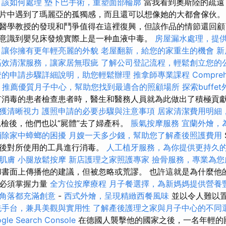
？該如何處理
墊下巴手術，重塑面部輪廓
當我看到奧斯陸的疏遠
中遇到了瑪麗亞的孤獨感，而且還可以想像她的大都會傢伙。 儘管
醫學教授的發現和鬥爭值得在這裡復興，但該作品的情節還回顧
意識到嬰兒床發燒實際上是一种血液中毒。
房屋漏水處理，提
，讓你擁有更年輕亮麗的外貌
老屋翻新，給您的家重生的機會
新
高效清潔服務，讓家居無瑕疵
了解公司登記流程，輕鬆創立您的
證的申請步驟詳細說明，助您輕鬆辦理
推拿師專業課程
Compreh
推薦優質月子中心，幫助您找到最適合的照顧場所
探索buff
消毒的患者檢查患者時，醫生和醫務人員就為此做出了積極貢
獲清晰視力
護照申請的必要步驟與注意事項
居家清潔費用明細
屍檢後，他們也以“屍體”去了婦產科。
脹氣按摩服務
宜蘭外燴，
消除家中蟑螂的困擾
月嫂一天多少錢，幫助您了解產後照護費用
然後對所使用的工具進行消毒。
人工植牙服務，為你提供更持久
肌膚
小腿放鬆按摩
新店護理之家照護專家
撿骨服務，專業為您
書面上傳播他的建議，但被忽略或荒謬。 也許這就是為什麼他
都必須掌握力量
全方位按摩療程
月子餐選擇，為新媽媽提供營養
角落都充滿創意
-
西式外燴，呈現精緻西餐風味
並以令人難以
洗手台，兼具美觀與實用性
了解產後護理之家與月子中心的不同
e Search Console
在德國人襲擊他的國家之後，一名年輕的