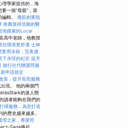
心理學家提供的，海
想要一個“母親”，當
卷的編輯。
撥筋創業指
擇
推薦值得信賴的醫
地搜索的Local
名高中老師，他教授
居住環境更舒適
士林
營業用冰箱，完美適
留下永恆的紀念
提升
術
旅行社代辦護照服
最新申請規定
0政策，提升長照服務
出現。 他的兩個門
rásStark的迷人態
的讀者能夠在我們的
打掃服務，為您打造
匈牙利的歷史越來越多。
護理之家，專業照
cz-Saga捲起