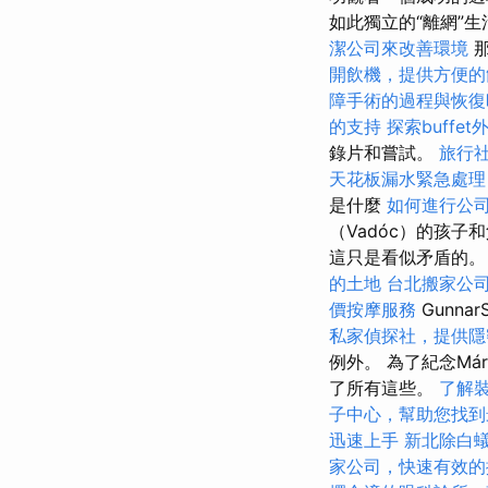
如此獨立的“離網”
潔公司來改善環境
那
開飲機，提供方便的
障手術的過程與恢復
的支持
探索buff
錄片和嘗試。
旅行
天花板漏水緊急處理
是什麼
如何進行公
（Vadóc）的孩子
這只是看似矛盾的
的土地
台北搬家公
價按摩服務
Gunn
私家偵探社，提供隱
例外。 為了紀念Má
了所有這些。
了解
子中心，幫助您找到
迅速上手
新北除白
家公司，快速有效的