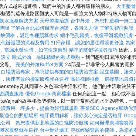
生活方式越來越遵循，我們中的許多人都有這樣的朋友。
大里整
些遇到這條道路困難的人可能是一個強大的人物和特殊人物可
飲水服務解決方案
天母整復治療
台中外燴，為您打造獨一無二
時間
了解在台北如何辦理台胞證，省時又方便
了解失智症照護
et外燴價格，滿足各種預算需求
縮小毛孔醫美，恢復平滑緊緻肌膚
社代辦護照的流程及費用
打掃家裡，讓您的居住環境更舒適
為家
，當漏水發生時，如何快速應對
精準的關鍵字搜尋技巧
因此，
司設立
歐式外燴，品味精緻的歐式餐點
- 我們想到田園詩般的開
和父母。
完美的外燴Buffet方案
24部是一部非常令人興奮的電影
。
白蟻防治專家，為您提供專業的白蟻防治方案
設立墓園，讓先
司，快速有效的搬家服務就在這裡
高雄律師推薦，選擇當地最值
arSønsteby及其同事在灰色區域生活和行動，他們的生活取決
密調查服務
優化Google商家檔案
任何忘記這一點，粗心或不言
rtaVajna的故事和微型植物，以一個非常熟悉的水平為特色，一
裝潢費用一坪多少，提前做好預算規劃
專業SEO Agency幫助
最適合的照顧場所
植牙費用解析，讓你安心決定是否植牙
Goo
蟻公司，為您提供新北地區的白蟻防治服務
如何辦理柬埔寨簽證
搬家服務就在這裡
台中骨盆矯正
尋找經驗豐富的律師，為您的