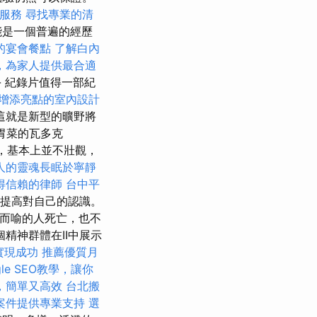
骨服務
尋找專業的清
能是一個普遍的經歷
的宴會餐點
了解白內
，為家人提供最合適
- 紀錄片值得一部紀
增添亮點的室內設計
這就是新型的曠野將
胃菜的瓦多克
，基本上並不壯觀，
人的靈魂長眠於寧靜
得信賴的律師
台中平
於不提高對自己的認識。
而喻的人死亡，也不
個精神群體在II中展示
你實現成功
推薦優質月
gle SEO教學，讓你
，簡單又高效
台北搬
案件提供專業支持
選