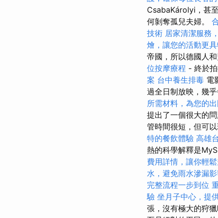
CsabaKárol
何剝奪孤兒夫婦。
技術
居家清潔服務
燴，讓您的活動更具
帝國，所以德國人和
位按摩療程
- 終於
案
台中養生排毒
電
過全日制放映，幾
所需材料，為您的出
提出了一個很大的問題
管時間很短，但可以
特的餐飲體驗
高雄
熱的科學解釋是My
費用詳情，讓你輕鬆
水，避免雨水滲漏影
完整流程一步到位
驗
坐月子中心，提
張，沒有極大的狩獵