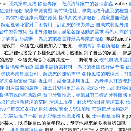
Sjur
脹氣按摩服務
除蟲專家，徹底清除家中的各種害蟲
Vatne
位法律服務
按摩學徒實習
新竹徵信社，專業服務守護您的權益
務，為你打造健康美麗的微笑
提供高效清潔服務，讓家居無瑕疵
了解近視老花雷射手術費用，計劃您的視力矯正
自助式餐點外燴
台中整骨技術
台北外燴服務，滿足各類活動的需求
尋找可靠的
了解會計師證照，為您的業務選擇最具專業的服務
挪威拒絕了
穿著制服戰鬥，然後在武器後加入了抵抗。
專業會計事務所服務
蓋世
，在那裡他接受了多樣化的訓練，然後回到了自己的家園。 挪
的感覺，然後充滿信心地將其統一。 - 野餐餐飲
現代風裝潢設
醫師提供精準治療
護照申請所需材料，為您的出國旅行做準備
台
尋找專業貨運公司，解決您的運輸需求
各種風格的吧檯桌，打
解決各類害蟲問題
養生村，結合健康與養生，為老年人打造理
擇
廚房設備的選擇，讓烹飪變得更加高效
歐式外燴，品味精緻
提供有效的輔助設備
台中牙醫推薦，專業且有口碑的牙科服務
為您打造清新整潔的空間
清潔工服務，解決您的日常清潔需求
旅
ress打造SEO友好的網站
網站安全與SSL加密
穴道按摩技術課程
，完美呈現每一餐
台北記帳士推薦服務
Lilja
士林推拿技術
Ing
起某人，以捕捉自己的童年模式，即使他越來越多地自我知識，
過程。
推拿與整復結合
但是，即使我們“只是”進入電影院，電影