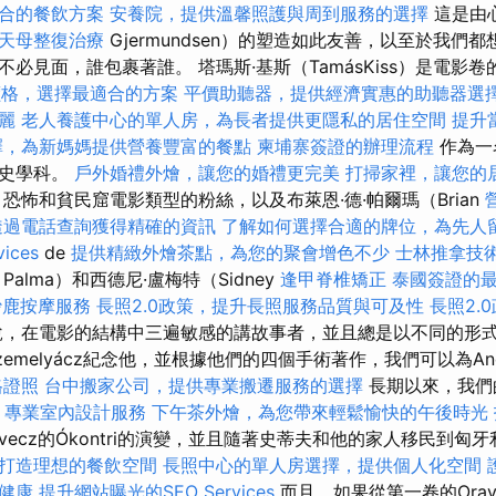
合的餐飲方案
安養院，提供溫馨照護與周到服務的選擇
這是由
天母整復治療
Gjermundsen）的塑造如此友善，以至於我們都
必見面，誰包裹著誰。 塔瑪斯·基斯（TamásKiss）是電影
燴價格，選擇最適合的方案
平價助聽器，提供經濟實惠的助聽器選
麗
老人養護中心的單人房，為長者提供更隱私的居住空間
提升當
擇，為新媽媽提供營養豐富的餐點
柬埔寨簽證的辦理流程
作為一
歷史學科。
戶外婚禮外燴，讓您的婚禮更完美
打掃家裡，讓您的
恐怖和貧民窟電影類型的粉絲，以及布萊恩·德·帕爾瑪（Brian
透過電話查詢獲得精確的資訊
了解如何選擇合適的牌位，為先人
ices
de
提供精緻外燴茶點，為您的聚會增色不少
士林推拿技
Palma）和西德尼·盧梅特（Sidney
逢甲脊椎矯正
泰國簽證的
沙鹿按摩服務
長照2.0政策，提升長照服務品質與可及性
長照2.
，在電影的結構中三遍敏感的講故事者，並且總是以不同的形式
sSzemelyácz紀念他，並根據他們的四個手術著作，我們可以為And
格證照
台中搬家公司，提供專業搬遷服務的選擇
長期以來，我們
e
專業室內設計服務
下午茶外燴，為您帶來輕鬆愉快的午後時光
avecz的Ókontri的演變，並且隨著史蒂夫和他的家人移民到
打造理想的餐飲空間
長照中心的單人房選擇，提供個人化空間
健康
提升網站曝光的SEO Services
而且，如果從第一卷的Orave