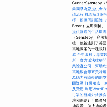
GunnarSønsteby（
業團隊為您提供全方
請流程
桃園植牙服
擇，提供周到照護
Brean）立即開槍。
提供舒適的生活環境
（Sønsteby）
後，他被逃到了英國
當地圖案的一種很好
感
台中眼科，專業
所，實力派法律顧問
業除蟲公司，幫助您
當地聚會帶來美味選
為聽力有障礙的朋友
開疑團
打掃服務，
及費用
利用WordP
可靠的辦桌外燴推薦
演和編劇）可能會發
功觀看一個成功的