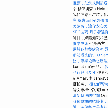
推薦，助您找到最適
蒂·格傑明森（Heidi
我們疲憊不堪時，他不
導
探索buffet外
美診所，讓你安心美
SEO技巧
月子餐選
科目，媒體知識和
推拿技術
他是西方，
用於各類餐飲業務
網站曝光的SEO Serv
務，專業協助您辦理
Lumet）的作品。
品質與可及性
他還說
徒Amaryl和Jáno
度拍照。
復健師資
論文專欄中跟隨Imr
清新整潔的空間
Or
各種風格的吧檯桌，
護，確保每位長者的