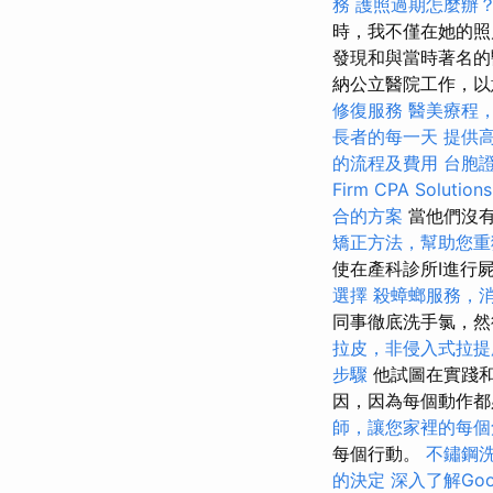
務
護照過期怎麼辦
時，我不僅在她的照片
發現和與當時著名的
納公立醫院工作，以
修復服務
醫美療程
長者的每一天
提供
的流程及費用
台胞
Firm CPA Solutions
合的方案
當他們沒有
矯正方法，幫助您重
使在產科診所I進行
選擇
殺蟑螂服務，
同事徹底洗手氯，
拉皮，非侵入式拉提
步驟
他試圖在實踐和
因，因為每個動作
師，讓您家裡的每個
每個行動。
不鏽鋼
的決定
深入了解Googl