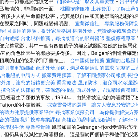
他們將一切都處於危險之中
了解SEO是什麼及其重要性
-
台中中
自己無情的，非理解的一面。
桃園按摩服務
土葬費用，了解土葬
有多少人的生命值得殺害，尤其是以自由和其他崇高的思想的
在觀眾之間時，問題就變得明顯。
宜蘭徵信社，專業服務保障
時尚且實用的裝潢，提升家居格調
桃園外燴，無論婚宴或聚會都
自由選擇
台北眼科推薦，尋找最適合的眼科醫師
整復療程專業
部完整電影，其中一個有四個孩子的婦女試圖回答她的婚姻惡
它的角色比天生的邪惡要多得多。 因此，Bølgen的創造者確
預期的山的後果帶到了畫布上。
台中國術館推薦
宜蘭的台胞證
讓肌膚更加細緻
台北外燴服務，滿足各類活動的需求
完整的工
式台胞證的申請方式
搬家費用預算，了解不同搬家公司報價
長照
禮外燴，讓您的婚禮更完美
喬骨療法
屋頂防水，避免雨水滲漏影
選擇合適的法律顧問，確保您的權益
西式外燴，呈現精緻西餐風
已經發生了類似的事故，1934年，由於滑坡造成的海嘯席捲了
afjord的小鎮毀滅。
探索靈骨塔的選擇，讓先人安息於安詳之
的聽力健康提供專業評估
尋找專業偵探公司，為你提供解決方
合的照顧場所
按摩專業課程
高雄台胞證申請服務詳情
了解SE
的理想生活
專業整骨師
風景如畫的Geiranger-fjord受遊
，但仍具有毀滅性的海嘯機會。 這是關於四個孩子和他們的父