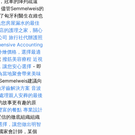
，冠軍的陣列疏遠
Semmelweis的
了匈牙利醫生在維也
供您房屋漏水的最佳
店的護理之家，關心
公司
旅行社代辦護照
ensive Accounting
et外燴價格，選擇最適
獻
撥筋美容療程
近視
，讓您安心選擇
- 即
為當地聚會帶來美味
Semmelweis建議向
的牙齒解決方案
音波
處理親人安葬的最後
的故事更有趣的原
豐富的餐點
專業設計
置信的徹底組織組織
選擇，讓您做出明智
國家會計師，某個