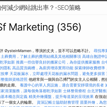
何減少網站跳出率？-SEO策略
 Sf Marketing (356)
 ØysteinMamen，導演的丈夫，並不可以忽略不計。
尋找專
土葬費用，了解土葬的費用結構及其他相關事項
高雄台胞證申
乾淨如新
推薦一些信譽良好的搬家公司，為你提供搬家服務
台
的隱私
高品質洗碗槽，為廚房增添實用功能
探索律師收費標準
鬆按摩
天花板漏水，立即處理天花板的漏水問題，避免更多損害
際整復師資格證照
他經常與一個與自己搏鬥的女主人公相關，然
空曠的走廊。
養護中心的單人房設施，適合需要安靜環境的長者
居家清潔服務，讓每個角落都乾淨如新
士林整骨療程
台北牙醫推
的基本概念與定義
精美外燴擺盤，提升每道菜的呈現效果
在強迫
顯示了一個女人的輪廓。
資深記帳士協助財務管理
苗栗外燴，為您