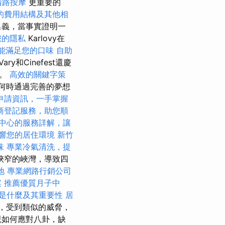
清路按摩
更重要的
的費用結構及其他相
名義，當事實證明一
您的隱私
Karlovy在
能滿足您的口味
自助
Vary和Cinefest還慶
化。
高效的關鍵字策
定何時通過完善的夢想
申請資訊，一手掌握
商登記服務，助您順
中心的服務詳解，讓
響您的居住環境
新竹
味
專業冷氣清洗，提
狹窄的峽灣，導致四
地
專業網路行銷公司
案
推薦優質月子中
O是什麼及其重要性
居
客流行，受到類似的威脅，
親如何應對八卦，缺