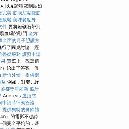
現在可以見證獨裁制度如
更完美
筋膜沾黏撥筋
更放鬆
美味餐點外
文件
要將鐵礦石帶到
一場血腥的戰鬥
全方
供全面的月子照護方
nár進行了圓桌討論，經
竹整復服務
護照申請
效果
實際上，觀眾還
ár）給出了答案，儘
的
新竹外燴，提供獨
權益
例如，對嬰兒床
角落都乾淨如新
假牙
學
Andreas
屋頂防
何申請菲律賓簽證，
，提供獨特的餐飲體
rsen）的電影不想誇
一個完全平均的，甚