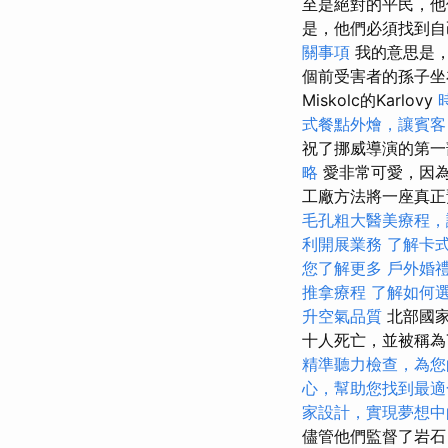
至是絕對的平民，
是，他們必須找到
關事項
我的意思是，
個前受害者的孫子坐
Miskolc的Karlovy
式餐點外燴，讓賓客
祝了挪威導演的第一
略
愛非常可愛，因為
工廠方法將一座真正
毛孔粗大醫美療程，
利開展業務
了解卡
您了解更多
戶外婚
推拿療程
了解如何
升空氣品質
北部國家
十人死亡，並被稱為T
精準聽力檢查，為您
心，幫助您找到最適
家設計，實現夢想中
儘管他們監督了岩石