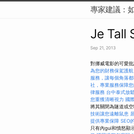
專家建議：如
Je Tall
Sep 21, 2013
對挪威電影的可愛批評
為您的財務保駕護航
服務，讓每個角落都
社，專業服務保障您
律服務
台中泰式放
您重獲清晰視力
國
將其關閉為隧道或
技術讓您遠離鼠患
提供專業保障
SEO
只有內gui和憤怒