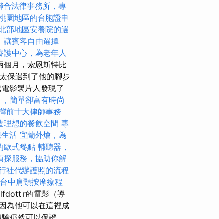
聯合法律事務所，專
桃園地區的台胞證申
北部地區安養院的選
，讓賓客自由選擇
養護中心，為老年人
兩個月，索恩斯特比
太保遇到了他的腳步
威電影製片人發現了
計，簡單卻富有時尚
灣前十大律師事務
造理想的餐飲空間
專
想生活
宜蘭外燴，為
的歐式餐點
輔聽器，
偵探服務，協助你解
行社代辦護照的流程
台中肩頸按摩療程
olfdottir的電影（導
因為他可以在這裡成
體驗仍然可以保證。