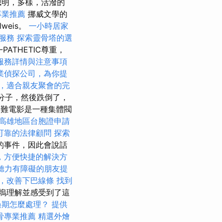
聰明，多樣，活潑的
專業推薦
挪威文學的
weis。
一小時居家
摩服務
探索靈骨塔的選
X-PATHETIC尊重，
服務詳情與注意事項
業偵探公司，為你提
，適合親友聚會的完
叛亂分子，然後跌倒了，
，災難電影是一種集體閥
高雄地區台胞證申請
可靠的法律顧問
探索
的事件，因此會說話
，方便快捷的解決方
聽力有障礙的朋友提
，改善下巴線條
找到
塢理解並感受到了這
過期怎麼處理？
提供
骨專業推薦
精選外燴