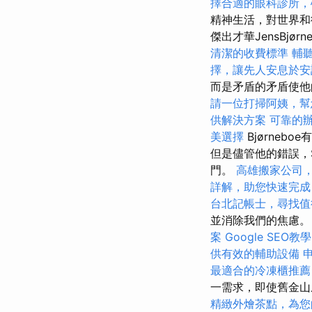
擇合適的眼科診所，
精神生活，對世界和
傑出才華JensBjø
清潔的收費標準
輔
擇，讓先人安息於安
而是矛盾的矛盾使
請一位打掃阿姨，幫
供解決方案
可靠的
美選擇
Bjørneb
但是儘管他的錯誤，S
門。
高雄搬家公司
詳解，助您快速完成
台北記帳士，尋找值
並消除我們的焦慮
案
Google SEO
供有效的輔助設備
最適合的冷凍櫃推薦
一需求，即使舊金山
精緻外燴茶點，為您