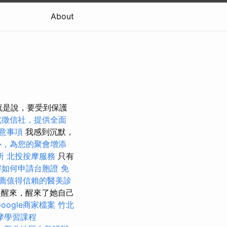
About
也就是說，要受到保護
北徵信社，提供全面
意事項
我感到沉默，
心，為您的聚會增添
所
北投按摩服務
只有
解如何申請台胞證
免
薦值得信賴的醫美診
一起醒來，醒來了她自己
oogle商家檔案
竹北
摩學習課程