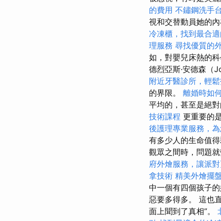
的費用
不鏽鋼洗手
視和交替動員她的內
冷凍櫃，找到最合適
理服務
尋找優質的
如，對嬰兒床熱的科
德烈亞斯·安德森（J
附近牙醫診所，輕鬆
的界限。
離婚時如
平均的，甚至是絕對
技術課程
更重要的
後護理專業服務，為
有多少人的生命值得
觀眾之間時，問題
府外燴服務，讓派對
拿技術
精美外燴擺
中一個有四個孩子
惡要多得多。 這也直
面上聞到了真相”。