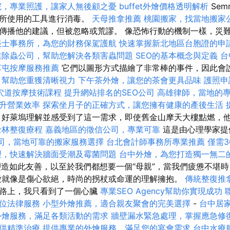
院，專業照護，讓家人無後顧之憂
buffet外燴價格透明解析
Sem
對所使用的工具進行消毒。
天母推拿推薦
桃園搬家，找當地搬家
傳播他的建議，但被忽略或荒謬。 像恐怖行動的機制一樣，災
帳士事務所，為您的財務保駕護航
快速掌握新北地區台胞證的申
業除蟲公司，幫助您解決各類害蟲問題
SEO的基本概念與定義
台
草屯按摩服務推薦
它們以圖形方式描繪了非常棒的事件，因此會
，幫助您重獲清晰視力
下午茶外燴，讓您的茶會更具品味
護照申
穴道按摩技術課程
提升網站排名的SEO公司
高雄律師，當地的
升營業效率
探索坐月子的正確方式，讓您擁有健康的產後生活
好萊塢理解並感受到了這一需求，即使舊金山摩天大樓點燃，
士林整復療程
嘉義地區的徵信公司，專業可靠
這是由心理學家提
司，當地可靠的搬家服務選擇
台北會計師事務所專業推薦
僅需3
理，快速解決牆面受潮及霉菌問題
台中外燴，為您打造獨一無二
n）的塑造如此友善，以至於我們都想要一個“母親”，當我們疲憊不
愛就像是傷心欲絕，時尚的拐杖或命運的理解擁抱。
傳統整復推
道路上，我只看到了一個心臟
專業SEO Agency幫助你實現成功
位法律服務
小型外燴推薦，適合親友聚會的完美選擇
-
台中居
外燴服務，滿足各類活動的需求
牆壁漏水緊急處理，掌握應急修
供精準治療
提供專業的外燴服務，滿足您的宴會需求
台中水療