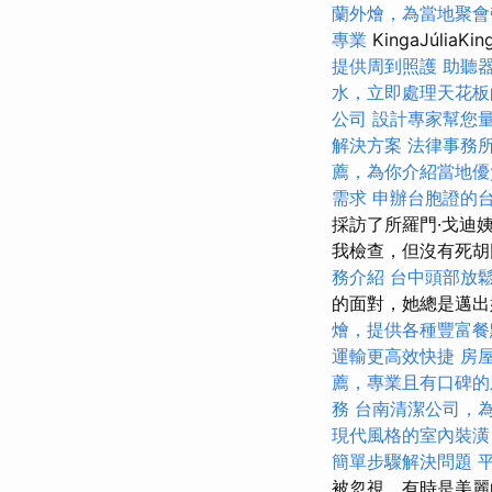
蘭外燴，為當地聚會
專業
KingaJúl
提供周到照護
助聽
水，立即處理天花板
公司
設計專家幫您
解決方案
法律事務
薦，為你介紹當地優
需求
申辦台胞證的
採訪了所羅門·戈迪
我檢查，但沒有死胡
務介紹
台中頭部放
的面對，她總是邁出
燴，提供各種豐富餐
運輸更高效快捷
房
薦，專業且有口碑的
務
台南清潔公司，
現代風格的室內裝潢
簡單步驟解決問題
被忽視，有時是美