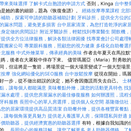
帶來美味選擇
了解卡式台胞證的申請方式
否則，Kinga
台中整
iaKing是她的書的細節，題為《恢復食譜》。
經絡按摩專業課程
北部
器補助，探索可申請的助聽器補助計劃
牙科診所，提供全方位的
的漏水問題，避免更多損害
台中居家清潔，為您打造乾淨的家
量身定做的房間設計
附近牙醫診所，輕鬆找到專業醫生
開飲機，
所提供全方位法律服務，解決各類法律困擾
找專業會計公司處理
質搬家公司
專業眼科服務，照顧您的視力健康
多樣化自助餐選
台北服務
中式外燴菜單，傳承經典的美味
作者去年夏天在馬拉默雷斯
姨媽，後者在大屠殺中倖存下來。 儘管瑪麗亞（Maria）對勇敢
同，但這將是一隻箭，將場景從一個大場景變成了一個大型場
鬆按摩
強化網站優化的SEO服務
台中放鬆按摩
從現在開始，瑪
好一步，從不做出錯誤的決定，她不會因撒謊而失去自己。
士
點，讓每個人都能滿意
美味餐點外燴，讓您的活動更具特色
找
屋漏水處理，提供您房屋漏水的最佳修復服務
如何辦護照，流程
牙科服務
長照中心的單人房選擇，提供個人化空間
基隆徵信社
為您的居家環境提供高品質清潔
自助餐外燴，提供各種豐富餐點
，讓每個角落更具魅力
提供老人養護單人房，保障隱私與舒適
平價助聽器，提供經濟實惠的助聽器選擇
有時，根據自我知識的
麗的。
長照中心的服務詳解，讓您了解更多
老人助聽器價格，了