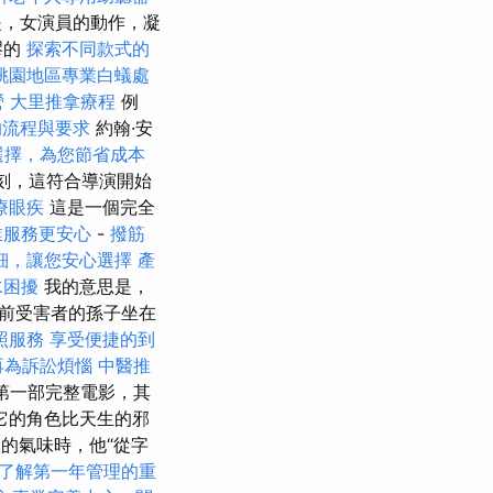
，女演員的動作，凝
謬的
探索不同款式的
桃園地區專業白蟻處
營
大里推拿療程
例
的流程與要求
約翰·安
選擇，為您節省成本
時刻，這符合導演開始
療眼疾
這是一個完全
業服務更安心
-
撥筋
細，讓您安心選擇
產
水困擾
我的意思是，
前受害者的孫子坐在
照服務
享受便捷的到
再為訴訟煩惱
中醫推
演的第一部完整電影，其
它的角色比天生的邪
體的氣味時，他“從字
了解第一年管理的重