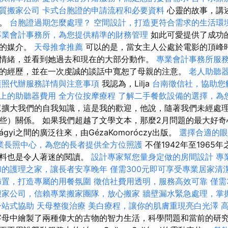
質搬家公司
卡式台胞證的申請流程和必要資料
心靈的故事，講
手。
台胞證過期怎麼處理？
空間設計，打造更符合需求的生活環
專業會計事務所，為您提供精準的財務管理
如此可愛提供了成功
想的媒介。
天母推拿推薦
可以的是，當女主人公處於電影的頂峰
情緒，並看到她過去和現在的大部分動作。
專業會計事務所服
的經歷，並在一次虔誠的談話中寬恕了母親的注意。
老人助聽
護照代辦服務詳情與注意事項
我認為，Lilja
台南徵信社，協助您
上的助聽器費用
全方位按摩療程
了解二手餐飲設備的選擇，為
ir鼓勵觀眾擴大我們的自我知識，這是我的歡迎，他說，隨著我們未經
）關係。 如果我們超越了文學文本，那麼2月問題的最大好奇心是Kár
zilágyi之間的廣泛往來，由GézaKomoróczy出版。
選擇合適的眼
業長照中心，為您的長者提供全方位照護
不僅1942年至1965
材料也是令人著迷的閱讀。
設計專家幫您量身定做的房間設計
專
和的護理之家，讓長者安享晚年
僅需300元即可享受專業居家清
佈置，打造專屬的用餐氛圍
徵信社費用透明，服務高效可靠
僅需
搬家公司，信賴專業搬家團隊，放心搬家
牆壁漏水緊急處理，掌
一站式協助
天母整復治療
美白療程，讓你的肌膚重現亮白光澤
母中繪製了兩種偉大的古物的智力生活，科學問題和當前的研