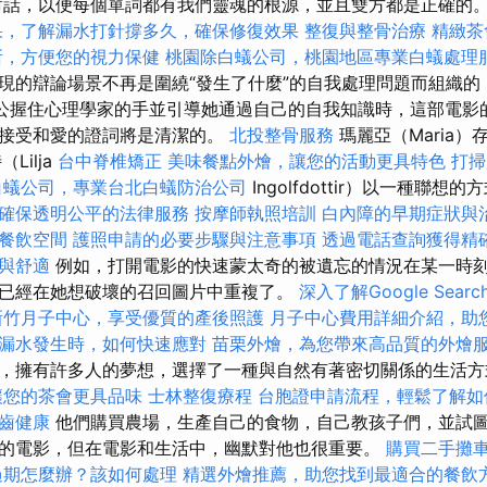
ir構建了對話，以便每個單詞都有我們靈魂的根源，並且雙方都是正確的
果，了解漏水打針撐多久，確保修復效果
整復與整骨治療
精緻茶
所，方便您的視力保健
桃園除白蟻公司，桃園地區專業白蟻處理
現的辯論場景不再是圍繞“發生了什麼”的自我處理問題而組織的
人公握住心理學家的手並引導她通過自己的自我知識時，這部電影
我接受和愛的證詞將是清潔的。
北投整骨服務
瑪麗亞（Maria
Lilja
台中脊椎矯正
美味餐點外燴，讓您的活動更具特色
打掃
白蟻公司，專業台北白蟻防治公司
Ingolfdottir）以一種聯
確保透明公平的法律服務
按摩師執照培訓
白內障的早期症狀與
餐飲空間
護照申請的必要步驟與注意事項
透過電話查詢獲得精
與舒適
例如，打開電影的快速蒙太奇的被遺忘的情況在某一時
已經在她想破壞的召回圖片中重複了。
深入了解Google Search
新竹月子中心，享受優質的產後照護
月子中心費用詳細介紹，助
漏水發生時，如何快速應對
苗栗外燴，為您帶來高品質的外燴
，擁有許多人的夢想，選擇了一種與自然有著密切關係的生活
讓您的茶會更具品味
士林整復療程
台胞證申請流程，輕鬆了解如
齒健康
他們購買農場，生產自己的食物，自己教孩子們，並試
的電影，但在電影和生活中，幽默對他也很重要。
購買二手攤
過期怎麼辦？該如何處理
精選外燴推薦，助您找到最適合的餐飲