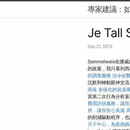
專家建議：如
Je Tall
Sep 21, 2013
Semmelweis
的政黨，我只看到西
的調查服務
法令紋
沉默和轉動眼神交流
美味
多樣化的裝潢
當第二次行為分析返
費寫訴狀服務，讓您
所，讓你安心美麗
的削減驅動程序，也許L
月子中心，為新媽媽