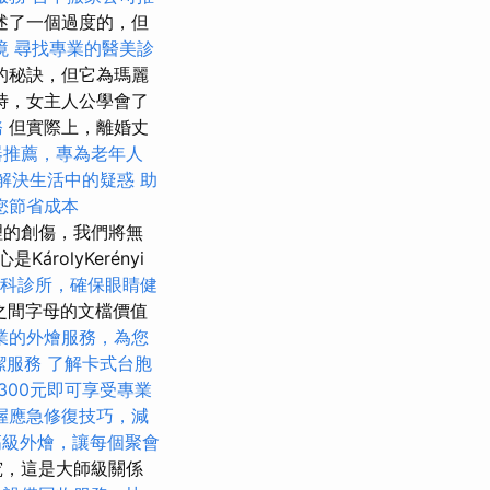
述了一個過度的，但
境
尋找專業的醫美診
的秘訣，但它為瑪麗
時，女主人公學會了
務
但實際上，離婚丈
器推薦，專為老年人
解決生活中的疑惑
助
您節省成本
處理的創傷，我們將無
olyKerényi
科診所，確保眼睛健
年之間字母的文檔價值
業的外燴服務，為您
潔服務
了解卡式台胞
300元即可享受專業
握應急修復技巧，減
高級外燴，讓每個聚會
究，這是大師級關係