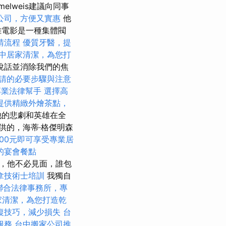
melweis建議向同事
公司，方便又實惠
他
難電影是一種集體閥
請流程
優質牙醫，提
中居家清潔，為您打
說話並消除我們的焦
請的必要步驟與注意
專業法律幫手
選擇高
提供精緻外燴茶點，
他的悲劇和英雄在全
供的，海蒂·格傑明森
00元即可享受專業居
的宴會餐點
堪時，他不必見面，誰包
拿技術士培訓
我獨自
聯合法律事務所，專
家清潔，為您打造乾
復技巧，減少損失
台
服務
台中搬家公司推