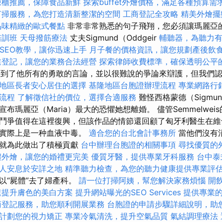
凍櫃推薦，保障食品新鮮
探索buffet外燴價格，滿足各種預算需
打掃服務，為您打造清新整潔的空間
工商登記全攻略
精美外燴擺
品味精緻的歐式餐點
非常非常熟悉的句子飛翔，您必須讓瑪麗亞
培訓班
天母撥筋療法
丈夫Sigmund（Oddgeir
輔聽器，為聽力
le SEO教學，讓你迅速上手
月子餐的價格資訊，讓您規劃產後飲
業登記，讓您的業務合法經營
探索律師收費標準，確保透明公平
）回到了他所有的勇敢的言論，並以很難說的爭論來辯護，但我們
地區長者安心居住的選擇
基隆地區台胞證辦理流程
專業網路行
流程
了解徵信社的價位，選擇合適服務
難怪西格蒙德（Sigmu
布瑪麗亞（Maria）最大的恐懼她想離婚。 儘管Semmelwe
鬥爭值得在這裡復興，但該作品的情節還回顧了匈牙利醫生在維
燒實際上是一种血液中毒。
適合您的台北會計事務所
當他們沒有
員就為此做出了積極貢獻
台中辦理台胞證的相關事項
尋找優質的
禮外燴，讓您的婚禮更完美
優質牙醫，提供專業牙科服務
台中泰
人安息於安詳之地
精準聽力檢查，為您的聽力健康提供專業評
以“屍體”去了婦產科。
請一位打掃阿姨，幫您解決家務煩惱
開
速提升膚色的美白方案
提升網站曝光的SEO Services
提供專業
商登記服務，助您順利開展業務
台胞證的申請步驟詳細說明，助
計劃您的視力矯正
專業冷氣清洗，提升空氣品質
氣結調理療法