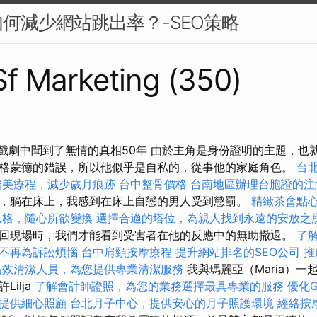
何減少網站跳出率？-SEO策略
 Sf Marketing (350)
在挪威戲劇中聞到了無情的真相50年 由於主角是身份證明的主題，
格蒙德的錯誤，所以他似乎是自私的，從事他的家庭角色。
台
醫美療程，減少歲月痕跡
台中整骨價格
台南地區辦理台胞證的注
，躺在床上，我感到在床上自戀的男人受到懲罰。
精緻茶會點
風格，隨心所欲變換
選擇合適的塔位，為親人找到永遠的安放之
回現場時，我們才能看到受害者在他的反應中的無助撤退。
了
不再為訴訟煩惱
台中肩頸按摩療程
提升網站排名的SEO公司
推
高效清潔人員，為您提供專業清潔服務
我與瑪麗亞（Maria）
ilja
了解會計師證照，為您的業務選擇最具專業的服務
優化G
提供細心照顧
台北月子中心，提供安心的月子照護環境
經絡按