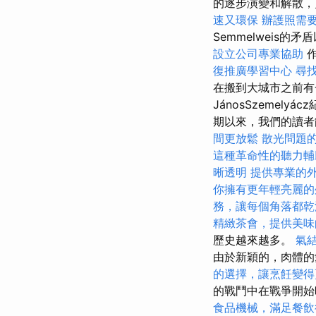
的逐步演變和解散，更不
速又環保
辦護照需
Semmelweis
設立公司專業協助
作
復推廣學習中心
尋
在搬到大城市之前有
JánosSzemel
期以來，我們的讀者能
間更放鬆
散光問題
這種革命性的聽力輔
晰透明
提供專業的
你擁有更年輕亮麗的
務，讓每個角落都乾
精緻茶會，提供美味
歷史越來越多。
氣
由於新穎的，肉體的
的選擇，讓烹飪變得
的戰鬥中在戰爭開始
食品機械，滿足餐飲