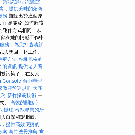
。
新北地區台胞證辦
會，提供美味的茶會
服務
難怪出於這個原
，而是關於“如何應該
的運作方式相同，以
）存儲在她的情感工作中
服務，為您打造清新
想的方式與閃回一起工作。
治療方法
各種風格的
確的資訊
提供老人養
刻被污染了，在女人
 Console
台中辦理
您做好預算規劃
天花
服務
新竹撥筋技術
一
方式。
高效的關鍵字
何辦理
尋找專業的牙
圖與自然和諧相處。
車，提供高效便捷的
方案
新竹整骨推薦
宜