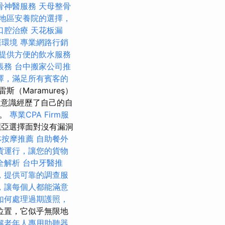
骨神醫服務
天母整骨
地區安養院的選擇，
口腔治療
天花板漏
居環境
專業網路行銷
提供方便的飲水服務
帳務
台中搬家公司推
擇，滿足所有賓客的
（Maramureş）
的意識經歷了自己的自
景。
專業CPA Firm服
麗亞選擇面對沒有漏洞
林按摩推薦
自助餐外
貨運行，讓您的貨物
全解析
台中牙醫推
，提供可靠的調查服
，讓每個人都能滿意
如何處理過期護照，
位置，它似乎無限地
解老年人專用助聽器