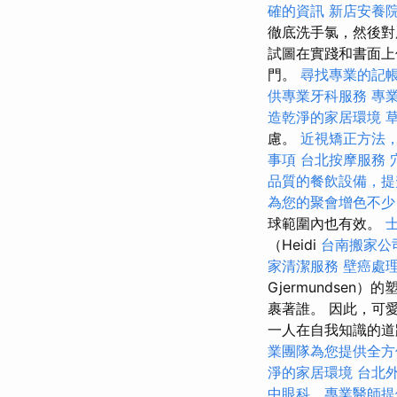
確的資訊
新店安養
徹底洗手氯，然後
試圖在實踐和書面上
門。
尋找專業的記
供專業牙科服務
專
造乾淨的家居環境
慮。
近視矯正方法
事項
台北按摩服務
品質的餐飲設備，提
為您的聚會增色不少
球範圍內也有效。
（Heidi
台南搬家公
家清潔服務
壁癌處
Gjermundse
裹著誰。 因此，可
一人在自我知識的
業團隊為您提供全方
淨的家居環境
台北
中眼科，專業醫師提