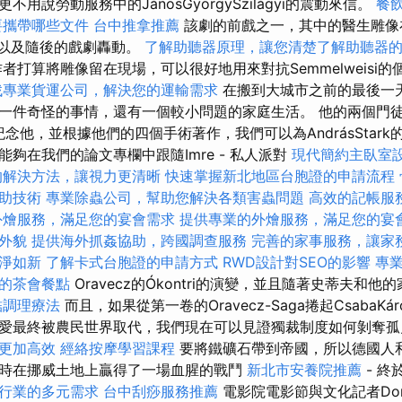
用說勞動服務中的JánosGyörgySzilágyi的震動來信。
餐
要攜帶哪些文件
台中推拿推薦
該劇的前戲之一，其中的醫生雕像
的矛盾以及隨後的戲劇轟動。
了解助聽器原理，讓您清楚了解助聽器
者打算將雕像留在現場，可以很好地用來對抗Semmelweisi
找專業貨運公司，解決您的運輸需求
在搬到大城市之前的最後一
一件奇怪的事情，還有一個較小問題的家庭生活。 他的兩個門徒Am
yácz紀念他，並根據他們的四個手術著作，我們可以為AndrásStar
夠在我們的論文專欄中跟隨Imre - 私人派對
現代簡約主臥室
的解決方法，讓視力更清晰
快速掌握新北地區台胞證的申請流程
助技術
專業除蟲公司，幫助您解決各類害蟲問題
高效的記帳服
外燴服務，滿足您的宴會需求
提供專業的外燴服務，滿足您的宴
外貌
提供海外抓姦協助，跨國調查服務
完善的家事服務，讓家
淨如新
了解卡式台胞證的申請方式
RWD設計對SEO的影響
專業
的茶會餐點
Oravecz的Ókontri的演變，並且隨著史蒂夫和
結調理療法
而且，如果從第一卷的Oravecz-Saga捲起CsabaKá
愛最終被農民世界取代，我們現在可以見證獨裁制度如何剝奪
更加高效
經絡按摩學習課程
要將鐵礦石帶到帝國，所以德國人
時在挪威土地上贏得了一場血腥的戰鬥
新北市安養院推薦
- 終
行業的多元需求
台中刮痧服務推薦
電影院電影節與文化記者Dork