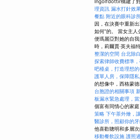
Ingolfdott
理資訊
漏水打針效
餐點
附近的眼科診
因，在決賽中重新出
如何”的。 當女主
便瑪麗亞對她的自
時，莉爾賈·英夫福特（
整潔的空間
台北除
探索律師收費標準，
吧檯桌，打造理想的
護單人房，保障隱私
的想像中，西格蒙德
台胞證的相關事項
板漏水緊急處理，當
個富有同情心的家庭
策略
下午茶外燴，
醫診所，照顧你的牙
他喜歡聰明和多層次
移動餐飲設施
護照