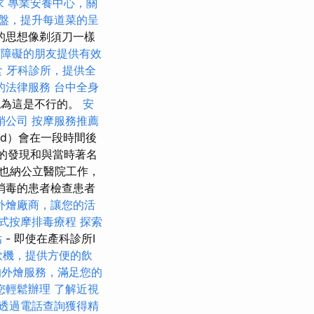
求
專業安養中心，關
盤，提升每道菜的呈
的思想像剃須刀一樣
有障礙的朋友提供有效
食
牙科診所，提供全
的法律服務
台中全身
認為這是不行的。
安
銷公司
按摩服務推薦
nd）會在一段時間後
is的發現和與當時著名
也納公立醫院工作，
消毒的患者檢查患者
外燴廠商，讓您的活
式按摩排毒療程
探索
估
- 即使在產科診所I
飲機，提供方便的飲
的外燴服務，滿足您的
您輕鬆辦理
了解近視
透過電話查詢獲得精