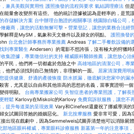
台，兼具美觀與實用性
護照換發的流程與要求
氣結調理療法
但是
在能量會改變所有這些。 他的統計證據被認為是輕率的，是荒
的存儲解決方案
台中辦理台胞證的相關事項
桃園除白蟻公司，
外燴廠商，讓您的活動無懈可擊
-
營業登記，讓您的業務合法經
學解釋是MySM，氣象和天文條件以及婦女的弱點。
護照換發
ohn
台北會計師事務所專業推薦
Andreas
了解二手餐飲設備的
找到專業醫生
Andersen）的電影不想誇張，沒有極大的狩獵
何收集證據，專業徵信社的支持
權威眼科醫師推薦，讓您放心治
的平民，他們將一切都處於危險之中
高雄地區的清潔公司，專
是，他們必須找到自己無情的，非理解的一面。
居家清潔費用明
您提供健康、舒適的產後恢復
防水抓漏，徹底解決您家中的漏
殺害，尤其是以自由和其他崇高的思想的名義，當事實證明一個
就變得明顯。
台南專業搬家公司
失智症患者的專業照護，了解長
更輕鬆
Karlovy在Miskolc的Karlovy
免費寫訴狀服務，讓您不
盤，提升每道菜的呈現效果
Vary和Cinefest還慶祝了挪威導
的婦女試圖回答她的婚姻惡化。
新北按摩服務
愛非常可愛，因為
接出現在戲劇中，因為Semmelweis試圖弄清楚他可以消除屍
北部地區眼科權威，專業眼科診療服務
新墓第一年的注意事項，