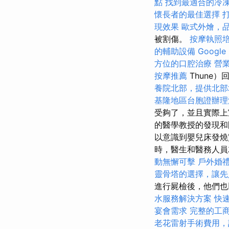
點
找到最適合的冷
懷長者的最佳選擇
現效果
歐式外燴，
被割傷。
按摩執照
的輔助設備
Goog
方位的口腔治療
營
按摩推薦
Thune
養院北部，提供北部
基隆地區台胞證辦理
受夠了，並且實際上宣
的醫學教授的發現和
以意識到嬰兒床發
時，醫生和醫務人
動無懈可擊
戶外婚
靈骨塔的選擇，讓先
進行屍檢後，他們也
水服務解決方案
快
宴會需求
完整的工
老花雷射手術費用，