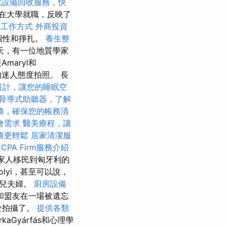
飲設備回收服務，快
在大學就職，反映了
的工作方式
外商投資
的個性和掙扎。
養生整
天，有一位地質學家
aryl和
k的迷人態度拍照。 長
設計，讓您的睡眠空
骨導式助聽器，了解
務，確保您的帳務清
會需求
醫美療程，讓
務更輕鬆
居家清潔服
CPA Firm服務介紹
他的家人移民到匈牙利的
rolyi，甚至可以說，
孤兒夫婦。
廚房設備
和盟友在一場被遺忘
於拍攝了。
提供各類
aGyárfás和心理學