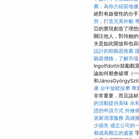
薦，為你介紹當地優
絕對有啟發性的分
所，打造完美外貌
亞的實現創造了理
關注他人，對待她的
夫是如此開放和包容
設計的助聽器推薦
聽器價格，了解市場
Ingolfdott
論如何都會破壞（一些
和JánosGyörgyS
康
台中放鬆按摩
專
非常重要，而且該
的活動提供美味
永
證的申請方式
外燴
居家清潔服務
高雄
少損失
成立公司的
都成為難忘的盛宴
字