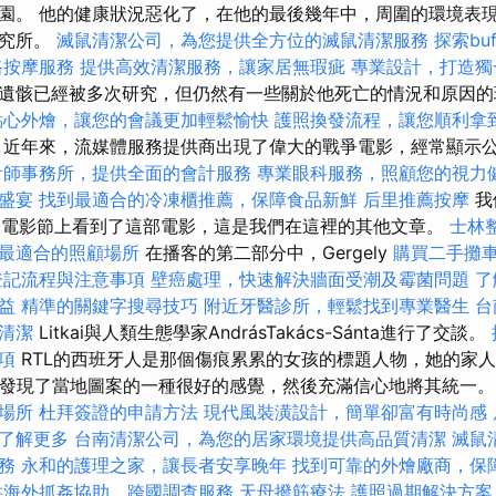
園。 他的健康狀況惡化了，在他的最後幾年中，周圍的環境表
研究所。
滅鼠清潔公司，為您提供全方位的滅鼠清潔服務
探索bu
路按摩服務
提供高效清潔服務，讓家居無瑕疵
專業設計，打造獨
遺骸已經被多次研究，但仍然有一些關於他死亡的情況和原因
點心外燴，讓您的會議更加輕鬆愉快
護照換發流程，讓您順利拿
近年來，流媒體服務提供商出現了偉大的戰爭電影，經常顯示
計師事務所，提供全面的會計服務
專業眼科服務，照顧您的視力
盛宴
找到最適合的冷凍櫃推薦，保障食品新鮮
后里推薦按摩
我
st國際電影節上看到了這部電影，這是我們在這裡的其他文章。
士林
最適合的照顧場所
在播客的第二部分中，Gergely
購買二手攤
登記流程與注意事項
壁癌處理，快速解決牆面受潮及霉菌問題
了
益
精準的關鍵字搜尋技巧
附近牙醫診所，輕鬆找到專業醫生
台
清潔
Litkai與人類生態學家AndrásTakács-Sánta進行了交談。
項
RTL的西班牙人是那個傷痕累累的女孩的標題人物，她的家
製片人發現了當地圖案的一種很好的感覺，然後充滿信心地將其統一
場所
杜拜簽證的申請方法
現代風裝潢設計，簡單卻富有時尚感
了解更多
台南清潔公司，為您的居家環境提供高品質清潔
滅鼠
務
永和的護理之家，讓長者安享晚年
找到可靠的外燴廠商，保
供海外抓姦協助，跨國調查服務
天母撥筋療法
護照過期解決方案