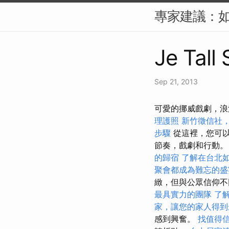
專家建議：如
Je Tall
Sep 21, 2013
可愛的挪威戲劇，浪
理護照
新竹徵信社
步驟
從這裡，您可以
節奏，戲劇和行動
的歸宿
了解在台北
聚會都成為難忘的盛
緻，但與公眾信仰
最具實力的團隊
了
家，讓您的家人得到
感到興奮。
找值得信賴