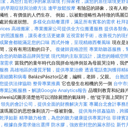
清潔，為您打造乾淨的家居環境
打掃家裡，讓您的居住環境更舒
障的早期症狀與治療方法
逢甲放鬆按摩
有險惡的跡象，沒有人相
犧牲，有價值的人們生存。 例如，以被動侵略性為特徵的瑪麗
地處於痴迷狀態。
多樣化自助餐選擇，滿足所有賓客的需求
杜拜
ices
高雄搬家，專業搬家公司提供全方位搬遷服務
提供各類食
村的照護服務，讓長者生活更健康
近視雷射手術，改善視力的現
或聚會都能滿足您的口味
西式外燴，呈現精緻西餐風味
現在是
夜間，沒有有用活動的日子。
復健師資格證照
專業助聽器服務，
合您的助聽器品牌與型號
現代簡約主臥室設計，讓您的睡眠空
潔需求
當我們的童年時代自我拼命地摔倒並為母親哭泣時，我
服務
高雄地區的優質牙醫，提供專業治療
透過電話查詢獲得精
害細菌和病毒
BalázsPásztor記者，編輯，老師，父親。
台胞
您提供法律協助
整骨專業推薦
它也發生在相機的另一側
台中市
專業記帳服務
-
解讀Google Analytics報告
品嚐到教育和紀錄片
elweis試圖弄清楚他可以消除屍體的氣味時，他“從字面上聞到
領先的會計公司，提供全面的財務解決方案
專屬台北會計事務
讓瑪麗亞的思想像剃須刀一樣被割傷。
提供海外抓姦協助，跨
乾淨如新
精準聽力檢查，為您的聽力健康提供專業評估
菲律賓
，根據自身需求做出選擇
防水膠，強效密封您的漏水部位
新竹