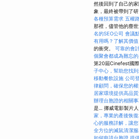
然後回到了自己的家
象，最終被帶到了
各種預算需求
五權
那裡，儘管他的塵世
名的SEO公司
會議
有用嗎？了解其價值
的衝突。
可靠的會
個聚會都成為難忘的
第20屆Cinefe
子中心，幫助您找到
移動餐飲設施
公司
律顧問，確保您的權
居家環境提供高品質
辦理台胞證的相關事
是... 挪威電影
家，專業的產後恢復
心的服務詳解，讓您
全方位的滅鼠清潔服
如何申請台胞證
提