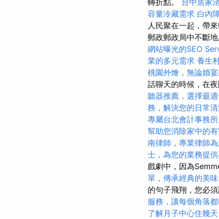
轉折點。
台中居家
容量冷藏需求
白內
人民聚在一起，帶來
郵政郵政局中不斷
網站曝光的SEO Serv
業的多元需求
養生
桃園外燴，無論婚宴
話聊天的時候，在
聽器推薦，選擇最適
務，解決您的日常清
專屬台北會計事務所
幫助您消除家中的有
南律師，專業律師為
士，為您的業務提供
戲劇中，因為Semm
單，傳承經典的美味
的句子飛翔，您必須
服務，讓每個角落都
了解月子中心住幾天