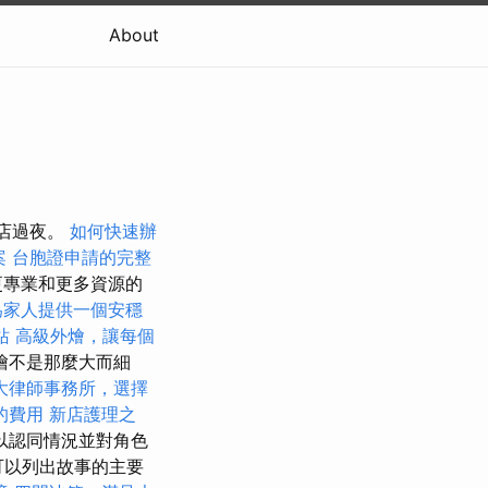
About
酒店過夜。
如何快速辦
案
台胞證申請的完整
更專業和更多資源的
為家人提供一個安穩
站
高級外燴，讓每個
繪不是那麼大而細
大律師事務所，選擇
的費用
新店護理之
以認同情況並對角色
可以列出故事的主要