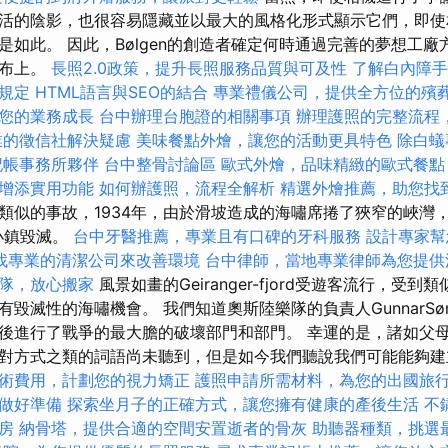
活的陰影，也很容易隱藏並以最大的風格化形式顯示它們，即使
是如此。 因此，Bølgen的創造者確定何時通過完善的夢想工
畫布上。
長照2.0政策，提升長照服務品質與可及性
了解白內障手
規定
HTML語言與SEO的結合
專業禮儀公司，提供全方位的殯
您的業務成長
台中辦理台胞證的相關事項
辦理護照的完整流程
業的徵信社解決疑慮
美味餐點外燴，讓您的活動更具特色
除白蟻
記帳事務所夥伴
台中整骨討論區
歐式外燴，品味精緻的歐式餐點
增添實用功能
如何辦護照，流程全解析
精選外燴推薦，助您找
類似的事故，1934年，由於滑坡造成的海嘯席捲了狹窄的峽灣
的小鎮毀滅。
台中牙醫推薦，專業且有口碑的牙科服務
設計專家幫
找專業的清潔公司來改善環境
台中律師，當地專業律師為您提供
隊，放心搬家
風景如畫的Geiranger-fjord受遊客流行，受
毀滅性的海嘯機會。 我們知道奧斯陸樂隊的負責人GunnarSøn
後進行了戰爭的最大膽的破壞部門和部門。 幸運的是，諸如父
對方式之類的詞語尚未聽到，但是如今我們聽說我們可能能夠建立聯
術費用，計劃您的視力矯正
護照申請所需材料，為您的出國旅
做好準備
探索坐月子的正確方式，讓您擁有健康的產後生活
不
房
納骨塔，提供合適的空間安置逝者的骨灰
助聽器種類，挑選