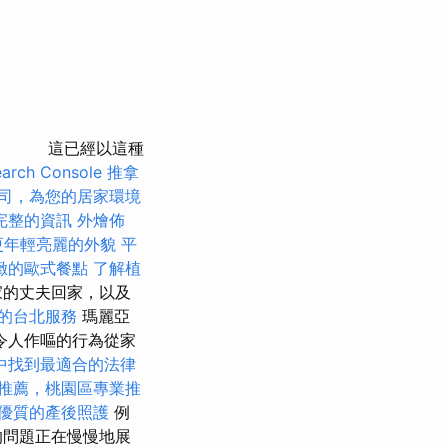
這已經以這種
rch Console
推拿
司，為您的居家環境
完整的資訊
外燴佈
更年輕亮麗的外貌
平
緻的歐式餐點
了解植
家的丈夫回家，以及
的台北服務
瑪麗亞
令人作嘔的行為從家
中找到最適合的法律
推薦，桃園區專業推
優質的產後照護
例
的問題正在慢慢地展