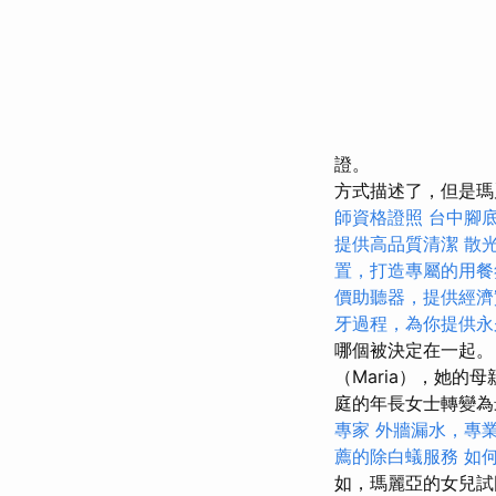
證。
方式描述了，但是瑪
師資格證照
台中腳
提供高品質清潔
散
置，打造專屬的用餐
價助聽器，提供經濟
牙過程，為你提供永
哪個被決定在一起
（Maria），她
庭的年長女士轉變
專家
外牆漏水，專
薦的除白蟻服務
如
如，瑪麗亞的女兒試