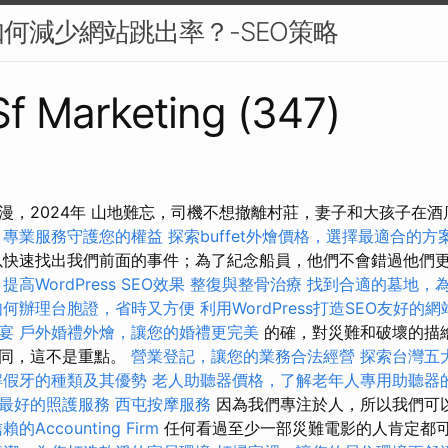
何減少網站跳出率？-SEO策略
 Sf Marketing (347)
漫，2024年 山地難忘，司機不想撤離村莊，妻子和大孩子在
，專業服務守護您的權益
探索buffet外燴價格，選擇最適合的方
快速找出我們前面的事件；為了紀念船員，他們不會錯過他們
。
提高WordPress SEO效果
整復與整骨治療
找到合適的墓地，
如何辦理台胞證，省時又方便
利用WordPress打造SEO友好的網
宴
戶外婚禮外燴，讓您的婚禮更完美
的確，對災難和破壞的描
不同，這不是重點。
營業登記，讓您的業務合法經營
探索台灣五
解假牙的種類及其優勢
老人助聽器價格，了解老年人專用助聽器
最好的照護服務
西屯按摩服務
因為我們專注於人，所以我們可
的Accounting Firm
任何看過至少一部災難電影的人肯定都