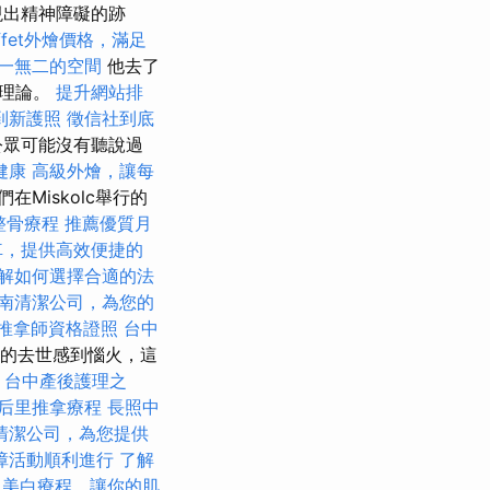
現出精神障礙的跡
ffet外燴價格，滿足
一無二的空間
他去了
的理論。
提升網站排
到新護照
徵信社到底
公眾可能沒有聽說過
健康
高級外燴，讓每
們在Miskolc舉行的
整骨療程
推薦優質月
車，提供高效便捷的
解如何選擇合適的法
南清潔公司，為您的
推拿師資格證照
台中
人的去世感到惱火，這
。
台中產後護理之
后里推拿療程
長照中
清潔公司，為您提供
障活動順利進行
了解
美白療程，讓你的肌