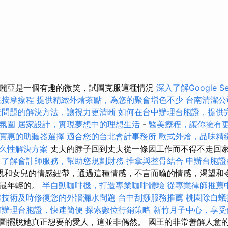
麗亞是一個有趣的微笑，試圖克服這種情況
深入了解Google Sea
底按摩療程
提供精緻外燴茶點，為您的聚會增色不少
台南清潔公
光問題的解決方法，讓視力更清晰
如何在台中辦理台胞證，提供
氛圍
居家設計，實現夢想中的理想生活
-
醫美療程，讓你擁有
實惠的助聽器選擇
適合您的台北會計事務所
歐式外燴，品味精
久性解決方案
丈夫的脖子回到丈夫從一條因工作而不得不走回
。
了解會計師服務，幫助您規劃財務
推拿與整骨結合
申辦台胞證
的母親和女兒的情感紐帶，通過這種情感，不言而喻的情感，渴望和
為最年輕的。
半自動咖啡機，打造專業咖啡體驗
從專業律師推薦
業技術及時修復您的外牆漏水問題
台中刮痧服務推薦
桃園除白蟻
何辦理台胞證，快速簡便
探索數位行銷策略
新竹月子中心，享受
圖擺脫她真正想要的愛人，這並非偶然。 國王的非常善解人意