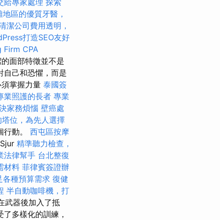
交給專家處理
探索
雄地區的優質牙醫，
清潔公司費用透明，
dPress打造SEO友好
g Firm CPA
潔的面部特徵並不是
對自己和恐懼，而是
必須掌握力量
泰國簽
專業照護的長者
專業
決家務煩惱
壁癌處
的塔位，為先人選擇
個行動。
西屯區按摩
jur
精準聽力檢查，
業法律幫手
台北整復
需材料
菲律賓簽證辦
滿足各種預算需求
復健
程
半自動咖啡機，打
後在武器後加入了抵
受了多樣化的訓練，