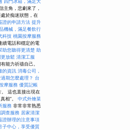
適
四門冰箱，滿足大
信主角，悲劇來了，
亞處於痴迷狀態，在
簽證的申請方法
提升
品機械，滿足餐飲行
代科技
桃園按摩服務
連續電話和穩定的電
幫助您聽得更清楚
助
間更放鬆
清潔工服
們有能力祈禱自己。
確的資訊
消毒公司，
證過期怎麼處理？
台
按摩服務
優質記帳
。 這也直接出現在
了真相”。
中式外燴菜
所服務
非常非常熟悉
國調查服務
居家清潔
簽證辦理的注意事項
月子中心，享受優質