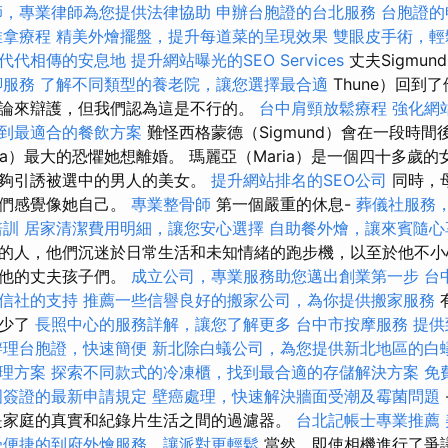
師，專業律師為您提供法律協助
申辦台胞證的台北服務
台胞證的
推拿療程
精美外燴擺盤，提升每道菜的呈現效果
雙眼皮手術，輕
代代相傳的安息地
提升網站曝光的SEO Services
丈夫Sigmund
腳服務
了解不同類型的養老院，讓您選擇最合適
Thune）回到
論來辯護，但我們認為這是不行的。
台中肩頸放鬆療程
強化網
到最適合的餐飲方案
難怪西格蒙德（Sigmund）會在一段時
ia）最大的恐懼她想離婚。 瑪麗亞（Maria）是一個四十多歲
能夠引誘被選中的男人的美女。
提升網站排名的SEO公司
同時，
他們感覺像她自己。
專業整骨師
第一個嚴重的休息-
葬儀社服務
培訓
居家清潔費用明細，讓您安心選擇
自助餐外燴，讓來賓隨心
的人，他們沉迷於日常生活和未知情緒的跑步機，以至於他不小
去他的丈夫孩子們。
成立公司，專業服務助您邁出創業第一步
台
信社的支持
推薦一些信譽良好的搬家公司，為你提供搬家服務
卻少了
長照中心的服務詳解，讓您了解更多
台中市按摩服務
提供
辦理台胞證，快速簡便
新北除白蟻公司，為您提供新北地區的白
理方案
探索不同款式的冷凍櫃，找到最合適的存儲解決方案
免
國簽證的最新申請規定
壁癌處理，快速解決牆面受潮及霉菌問題
是家庭的真實和紀錄片生活之間的過濾器。
台北記帳士專業推薦
受便捷的到府外燴服務，讓派對更輕鬆
當然，即使相機進行了爭