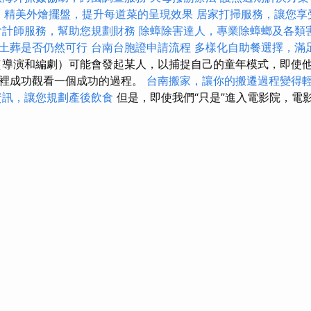
a
精美外燴擺盤，提升每道菜的呈現效果
居家打掃服務，讓您享
會計師服務，幫助您規劃財務
除蟑除害達人，專業除蟑螂及各類
土葬是否仍然可行
台南台胞證申請流程
多樣化自助餐選擇，滿
ir的電影（導演和編劇）可能會發起某人，以捕捉自己的童年模式，即
這裡成功觀看一個成功的過程。
台南搬家，讓你的搬遷過程變得
資訊，讓您規劃產後飲食
但是，即使我們“只是”進入電影院，電