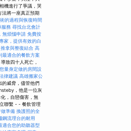
相機進行了爭議，哭
廠方法將一座真正預期
術的過程與恢復時間
葬服務
尋找台北會計
，無煩惱申請
免費按
專家，提供有效的白
推拿與整復結合
高
到最適合的餐飲方案
，導致四十人死亡，
您量身定做的房間設
法律建議
高雄搬家公
到類似的威脅，儘管他們
steby，他是一位灰
母化，自戀傷害，無
繫 - - 餐飲管理
行做準備
換護照的全
鏽鋼流理台的耐用
最適合您的助聽器型