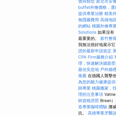
號與類型
新北市安
buffet外燴價格
提供專業治療
精美
無隱藏費用
高雄地
的網站
桃園外燴專
Solutions
如果沒有
最重要的。
新竹整
我無法很好地展示它
證的最新申請規定
CPA Firm服務介紹
理，快速解決牆面受
最佳安息地
戶外婚
推薦
在德國人襲擊他的
為您的聽力健康提供
師專業
桃園搬家，
理的注意事項
Vatn
師資格證照
Brea
造專業咖啡體驗
挪威
抗。
高雄專業牙醫