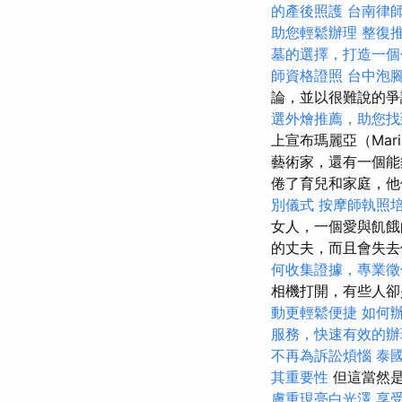
的產後照護
台南律
助您輕鬆辦理
整復
墓的選擇，打造一個
師資格證照
台中泡
論，並以很難說的爭
選外燴推薦，助您找
上宣布瑪麗亞（Mar
藝術家，還有一個
倦了育兒和家庭，
別儀式
按摩師執照
女人，一個愛與飢餓
的丈夫，而且會失
何收集證據，專業徵
相機打開，有些人
動更輕鬆便捷
如何
服務，快速有效的辦
不再為訴訟煩惱
泰
其重要性
但這當然
膚重現亮白光澤
享