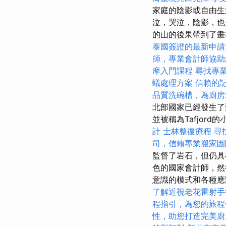
家庭的陰影或自由生
泣，哭泣，陰影，也
的山的後果帶到了
泰國簽證的最新申請
師，專業會計師協助
摩入門課程
尋找專
蟻處理方案
信賴的
品質洗碗槽，為廚房
北部國家已經發生了
並被稱為Tafjord
計
士林整復療程
尋
司，信賴專業搬家團
監督了岩石，但仍具有
色的國家會計師，然
意識的模式和各種應
了解近視老花雷射手
程指引，為您的旅程
性，助您打造完美廚