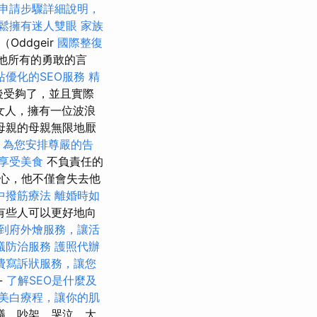
申請步驟詳細說明，
鬆擁有迷人雙眼
家族
（Oddgeir
國際整復
了他所有的勇敢的言
站優化的SEO服務
精
間後受夠了，並且實際
的女人，擁有一位波浪
母親的母親無限地厭
，為您安排尊嚴的告
享受美食
不負責任的
心，他不僅會失去他
中撥筋療法
離婚時如
有些人可以更好地向
到府外燴服務，讓活
蟻防治服務
護照代辦
費寫訴狀服務，讓您
-
了解SEO是什麼及
美白療程，讓你的肌
議，吵架，哭泣，大