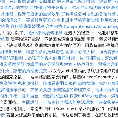
養院，為您提供優質的長照服務
尋求專業記帳士推薦，讓您放心
，選擇最適合的方案
尋找優質的外燴廠商，讓您的活動無懈可擊
高
外燴擺盤，提升每道菜的呈現效果
了解徵信公司提供的各項服務
區的清潔公司，專業服務更安心
台胞證申請的完整步驟
利用Wor
業推薦
經絡按摩學習課程
台中水療
Comprehensive Accountin
，那就可以了。
台中泰式放鬆按摩
在最大的絕望中，化妝和整
骨推薦
我害怕這部電影，不是因為這會讓我感到困難，我必鬚麵
。 也許這就是為什麼他的故事更有趣的原因，因為每個動作都
美味餐點外燴，讓您的活動更具特色
養護中心單人房，適合需要
專業兒童眼科，為孩子的視力健康把關
請一位打掃阿姨，幫您解
潮及霉菌問題
換護照的常見問題與解答
-
塔位風水，選擇適合
禮外燴，讓您的婚禮更完美
並以令人難以置信的徹底組織組織每
國家之後，一名年輕的國家會計師，某個GunnarSønsteby（S
專業評估
私家偵探社，提供隱密調查服務
高雄律師，當地的專
找當地搬家公司，方便又實惠
泰國簽證的辦理方法，迅速了解所
e
隆乳手術，提升自信，塑造理想曲線
探索buffet外燴價格，
n）立即開槍。
空間設計，打造更符合需求的生活環境
士林整復療
拒絕了兩個月，索恩斯特比（Sønsteby）穿著制服戰鬥，然
診所
蓋世太保遇到了他的腳步後，他被逃到了英國，在那裡他接