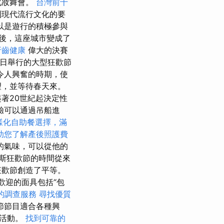
化妝舞會。
台灣前十
到現代流行文化的要
以是遊行的積極參與
後，這座城市變成了
牙齒健康
偉大的決賽
2日舉行的大型狂歡節
令人興奮的時期，使
望，並等待春天來。
著20世紀起決定性
驗可以通過吊船進
樣化自助餐選擇，滿
助您了解產後照護費
的氣味，可以從他的
斯狂歡節的時間從來
狂歡節創造了平等。
歡迎的面具包括“包
的調查服務
尋找優質
節節目適合各種興
球活動。
找到可靠的