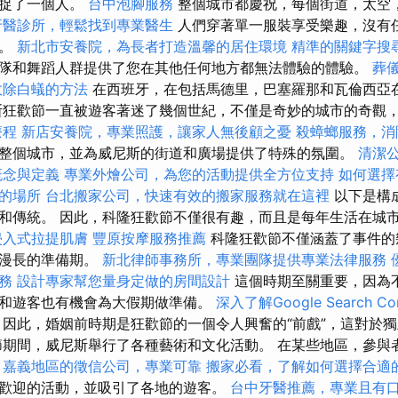
捕捉了一個人。
台中泡腳服務
整個城市都慶祝，每個街道，太空
牙醫診所，輕鬆找到專業醫生
人們穿著單一服裝享受樂趣，沒有
神。
新北市安養院，為長者打造溫馨的居住環境
精準的關鍵字搜
隊和舞蹈人群提供了您在其他任何地方都無法體驗的體驗。
葬
效除白蟻的方法
在西班牙，在包括馬德里，巴塞羅那和瓦倫西亞
斯狂歡節一直被遊客著迷了幾個世紀，不僅是奇妙的城市的奇觀
療程
新店安養院，專業照護，讓家人無後顧之憂
殺蟑螂服務，消
整個城市，並為威尼斯的街道和廣場提供了特殊的氛圍。
清潔
概念與定義
專業外燴公司，為您的活動提供全方位支持
如何選擇
的場所
台北搬家公司，快速有效的搬家服務就在這裡
以下是構
和傳統。 因此，科隆狂歡節不僅很有趣，而且是每年生活在城
侵入式拉提肌膚
豐原按摩服務推薦
科隆狂歡節不僅涵蓋了事件的
了漫長的準備期。
新北律師事務所，專業團隊提供專業法律服務
務
設計專家幫您量身定做的房間設計
這個時期至關重要，因為
和遊客也有機會為大假期做準備。
深入了解Google Search Con
因此，婚姻前時期是狂歡節的一個令人興奮的“前戲”，這對於
節期間，威尼斯舉行了各種藝術和文化活動。 在某些地區，參與
。
嘉義地區的徵信公司，專業可靠
搬家必看，了解如何選擇合適
歡迎的活動，並吸引了各地的遊客。
台中牙醫推薦，專業且有