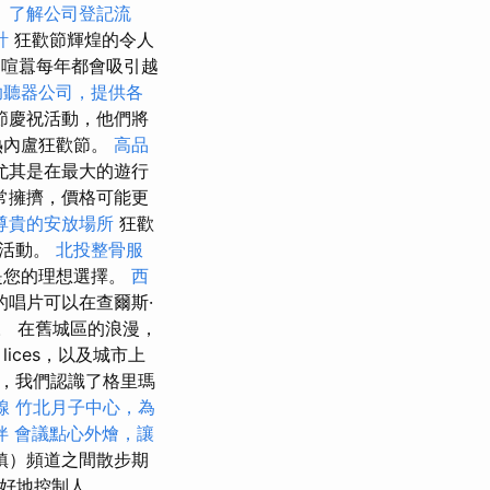
。
了解公司登記流
計
狂歡節輝煌的令人
的喧囂每年都會吸引越
助聽器公司，提供各
節慶祝活動，他們將
熱內盧狂歡節。
高品
尤其是在最大的遊行
常擁擠，價格可能更
尊貴的安放場所
狂歡
的活動。
北投整骨服
是您的理想選擇。
西
的唱片可以在查爾斯·
到。 在舊城區的浪漫，
lices，以及城市上
，我們認識了格里瑪
線
竹北月子中心，為
伴
會議點心外燴，讓
鎮）頻道之間散步期
更好地控制人。