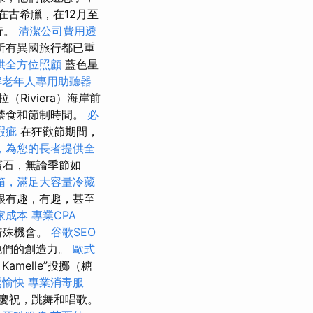
在古希臘，在12月至
行。
清潔公司費用透
所有異國旅行都已重
供全方位照顧
藍色星
解老年人專用助聽器
（Riviera）海岸前
教徒禁食和節制時間。
必
瑕疵
在狂歡節期間，
，為您的長者提供全
寶石，無論季節如
箱，滿足大容量冷藏
很有趣，有趣，甚至
家成本
專業CPA
特殊機會。
谷歌SEO
他們的創造力。
歐式
Kamelle”投擲（糖
鬆愉快
專業消毒服
慶祝，跳舞和唱歌。