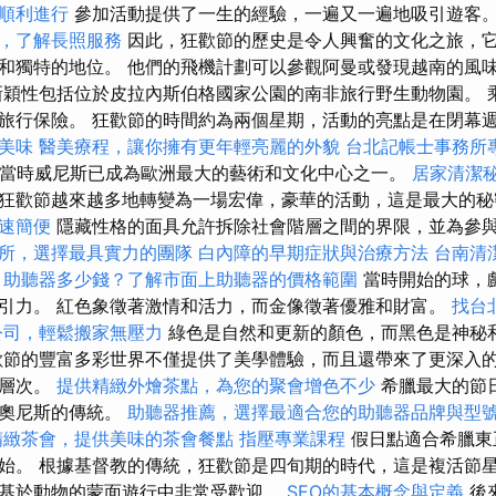
順利進行
參加活動提供了一生的經驗，一遍又一遍地吸引遊客
，了解長照服務
因此，狂歡節的歷史是令人興奮的文化之旅，
和獨特的地位。 他們的飛機計劃可以參觀阿曼或發現越南的風味，包
新穎性包括位於皮拉內斯伯格國家公園的南非旅行野生動物園。 
旅行保險。 狂歡節的時間約為兩個星期，活動的亮點是在閉幕
美味
醫美療程，讓你擁有更年輕亮麗的外貌
台北記帳士事務所
，當時威尼斯已成為歐洲最大的藝術和文化中心之一。
居家清潔
狂歡節越來越多地轉變為一場宏偉，豪華的活動，這是最大的秘
速簡便
隱藏性格的面具允許拆除社會階層之間的界限，並為參
所，選擇最具實力的團隊
白內障的早期症狀與治療方法
台南清
助聽器多少錢？了解市面上助聽器的價格範圍
當時開始的球，
引力。 紅色象徵著激情和活力，而金像徵著優雅和財富。
找台
公司，輕鬆搬家無壓力
綠色是自然和更新的顏色，而黑色是神秘
節的豐富多彩世界不僅提供了美學體驗，而且還帶來了更深入
的層次。
提供精緻外燴茶點，為您的聚會增色不少
希臘最大的節
狄奧尼斯的傳統。
助聽器推薦，選擇最適合您的助聽器品牌與型
精緻茶會，提供美味的茶會餐點
指壓專業課程
假日點適合希臘東
始。 根據基督教的傳統，狂歡節是四旬期的時代，這是複活節星
基於動物的蒙面遊行中非常受歡迎。
SEO的基本概念與定義
後