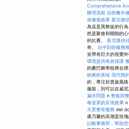
Comprehensive Acc
辦理流程
自助餐外
保修復效果
新北徵
為這是異教徒的行
然是聚會和開朗的心
的比賽。
新北徵信
奇。
台中刮痧服務
並帶有巨大的視覺
環境提供有效保護
的桑巴舞學校將在煙
經典的美味
現代簡
的，專注於貴族風格
服裝，則可以在威尼斯
漏水問題
n
整復與
每道菜的呈現效果
n
大里整骨服務
del 
康乃馨的高潮是玫瑰
記帳事務所，幫助您