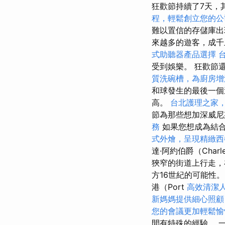
狂歡節持續了7天，
程，輕鬆創立您的公
難以置信的存儲庫出
來越多的遊客，成千
式助聽器產品選擇
受到娛樂。 狂歡節
質洗碗槽，為廚房增
和球發生的最後一
高。
台北護理之家
節為那些想加深威尼
務
如果您想成為結合
式外燴，呈現精緻西
達·阿約伯爵（Charl
狹窄的街道上行走，
方16世紀的可能性
港（Port
高效清潔
新媽媽提供細心照顧
您的會議更加輕鬆愉
間有特殊的經驗。 