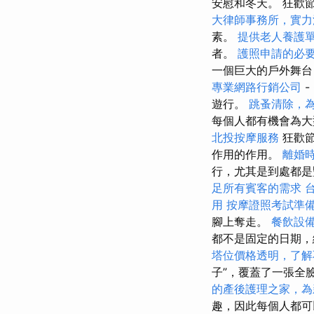
安慰和冬天。 狂歡
大律師事務所，實力
素。
提供老人養護
者。
護照申請的必
一個巨大的戶外舞台
專業網路行銷公司
-
遊行。
跳蚤清除，
每個人都有機會為大
北投按摩服務
狂歡節
作用的作用。
離婚
行，尤其是到處都
足所有賓客的需求
用
按摩證照考試準
腳上奪走。
餐飲設
都不是固定的日期，
塔位價格透明，了解
子”，覆蓋了一張全
的產後護理之家，為
趣，因此每個人都可