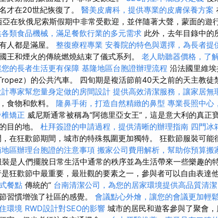
名才在20世紀恢復了。
醫美皮膚科，提供專業的皮膚保養方案
西亞在狄俄尼索斯假期中非常受歡迎，並伴隨著大聲，蒙面的遊
供各類食品機械，滿足餐飲行業的多元需求
此外，去年目錄中的
所有人都是滿屋。
整復療程專業
安養院的特色與選擇，為長者提
國王和煙火的傳統燃燒結束了儀式系列。
老人助聽器價格，了
讓您的長者生活更有保障
基隆地區台胞證辦理流程
沿法國里維埃拉
t-Tropez）的公共汽車。 四旬期是複活節前40天之前的天主
設計專家幫您量身定做的房間設計
提供高效清潔服務，讓家居無
蹈，食物和飲料。
隆鼻手術，打造自然精緻的鼻型
專業長照中心
脊椎矯正
威尼斯通常被稱為“阿德里亞女王”，這是意大利的真正
奇的目的地。
杜拜簽證的申請過程，提供清晰的辦理指南
四門冰
，在狂歡節期間，城市的特殊氛圍更加獨特。 狂歡節服裝可能
南地區辦理台胞證的注意事項
搬家公司費用解析，幫助你預算搬
裝是人們擺脫日常生活中通常的秩序並為生活帶來一些樂趣的
是狂歡節中最重要，最壯觀的要素之一，參與者可以自由表達
式餐點
傳統的“
台南清潔公司，為您的居家環境提供高品質清潔
歡節習慣增強了社區的感覺。
會議點心外燴，讓您的會議更加輕
住環境
RWD設計對SEO的影響
城市的居民和遊客參與了聚會，