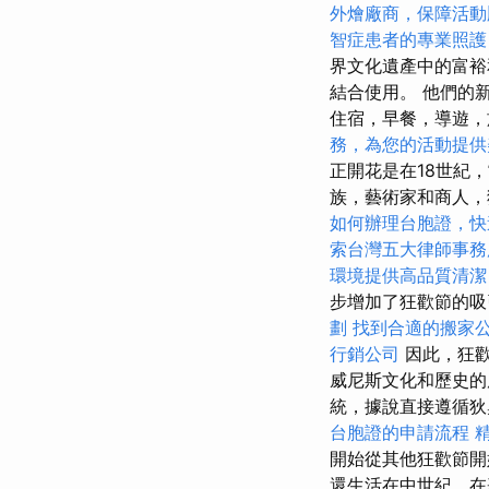
外燴廠商，保障活動
智症患者的專業照護
界文化遺產中的富裕
結合使用。 他們的
住宿，早餐，導遊，
務，為您的活動提供
正開花是在18世紀
族，藝術家和商人，
如何辦理台胞證，快
索台灣五大律師事務
環境提供高品質清潔
步增加了狂歡節的吸
劃
找到合適的搬家
行銷公司
因此，狂歡
威尼斯文化和歷史
統，據說直接遵循
台胞證的申請流程
開始從其他狂歡節開
還生活在中世紀，在