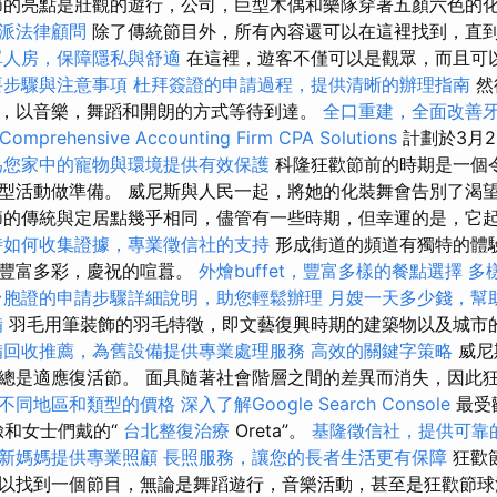
節的亮點是壯觀的遊行，公司，巨型木偶和樂隊穿著五顏六色的
派法律顧問
除了傳統節目外，所有內容還可以在這裡找到，直
單人房，保障隱私與舒適
在這裡，遊客不僅可以是觀眾，而且可
要步驟與注意事項
杜拜簽證的申請過程，提供清晰的辦理指南
然
，以音樂，舞蹈和開朗的方式等待到達。
全口重建，全面改善
Comprehensive Accounting Firm CPA Solutions
計劃於3月
為您家中的寵物與環境提供有效保護
科隆狂歡節前的時期是一個
型活動做準備。 威尼斯與人民一起，將她的化裝舞會告別了渴
的傳統與定居點幾乎相同，儘管有一些時期，但幸運的是，它起
時如何收集證據，專業徵信社的支持
形成街道的頻道有獨特的體
是豐富多彩，慶祝的喧囂。
外燴buffet，豐富多樣的餐點選擇
多
台胞證的申請步驟詳細說明，助您輕鬆辦理
月嫂一天多少錢，幫
備
羽毛用筆裝飾的羽毛特徵，即文藝復興時期的建築物以及城市
備回收推薦，為舊設備提供專業處理服務
高效的關鍵字策略
威尼
總是適應復活節。 面具隨著社會階層之間的差異而消失，因此
不同地區和類型的價格
深入了解Google Search Console
最受
臉和女士們戴的“
台北整復治療
Oreta”。
基隆徵信社，提供可靠
新媽媽提供專業照顧
長照服務，讓您的長者生活更有保障
狂歡
以找到一個節目，無論是舞蹈遊行，音樂活動，甚至是狂歡節