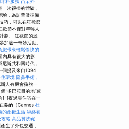
的牙科服務
苗栗外
是一次很棒的體驗，
經驗，為訪問做準備
技巧，可以在狂歡節
狂歡節不僅對年輕人
計劃。 狂歡節的迷
參加這一奇妙活動。
為您帶來輕鬆愉快的
圍內具有很大的影
威尼斯共和國時代，
個提及來自1094
居住環境
隆鼻手術，
尼斯人有機會擺脫一
個“多巴胺目的地”或
1-1夜過境住宿在一
戛納（Cannes
杜
康的產後生活
經絡養
全攻略
高品質洗碗
經產生了外包交通，