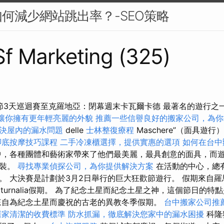
何減少網站跳出率？-SEO策略
 Sf Marketing (325)
狂歡節3天巡迴賽至克羅地亞：閉幕週末卡瓦爾卡德 最著名的遊行之
讓你擁有更年輕亮麗的外貌
推薦一些信譽良好的搬家公司，為你
決屋內的漏水問題
delle
士林整復療程
Maschere”（面具遊
腳底按摩技巧課程
二手冷凍櫃選擇，提供實惠的選項
如何在台中
，各種團體和藝術家帶來了他們最美麗，最具創意的面具，而
服裝。
尋找專業偵探公司，為你提供解決方案
在活動的中心，總
。 大決賽是計劃於3月2日舉行的巨大狂歡節遊行。 假期來自
turnalia假期。 為了紀念土星而紀念土星之神，這個節日的
來自為紀念土星而慶祝的古老的異教冬季假期。
台中搬家公司推
居家清潔的收費標準
防水抓漏，徹底解決您家中的漏水困擾
科隆