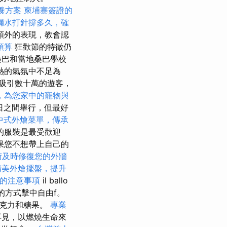
養方案
柬埔寨簽證的
漏水打針撐多久，確
額外的表現，教會認
預算
狂歡節的特徵仍
桑巴和當地桑巴學校
熱的氣氛中不足為
吸引數十萬的遊客，
，為您家中的寵物與
5日之間舉行，但最好
中式外燴菜單，傳承
的服裝是最受歡迎
果您不想帶上自己的
術及時修復您的外牆
精美外燴擺盤，提升
的注意事項
il ballo
相同的方式擊中自由f。
巧克力和糖果。
專業
再見，以燃燒生命來