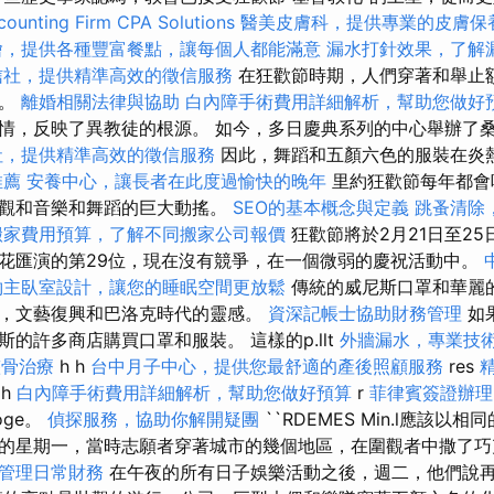
ounting Firm CPA Solutions
醫美皮膚科，提供專業的皮膚保
燴，提供各種豐富餐點，讓每個人都能滿意
漏水打針效果，了解
信社，提供精準高效的徵信服務
在狂歡節時期，人們穿著和舉止
為。
離婚相關法律與協助
白內障手術費用詳細解析，幫助您做好
情，反映了異教徒的根源。 如今，多日慶典系列的中心舉辦了
社，提供精準高效的徵信服務
因此，舞蹈和五顏六色的服裝在炎
推薦
安養中心，讓長者在此度過愉快的晚年
里約狂歡節每年都會
外觀和音樂和舞蹈的巨大動搖。
SEO的基本概念與定義
跳蚤清除
搬家費用預算，了解不同搬家公司報價
狂歡節將於2月21日至2
花匯演的第29位，現在沒有競爭，在一個微弱的慶祝活動中。
約主臥室設計，讓您的睡眠空間更放鬆
傳統的威尼斯口罩和華麗
，文藝復興和巴洛克時代的靈感。
資深記帳士協助財務管理
如
的許多商店購買口罩和服裝。 這樣的p.llt
外牆漏水，專業技
整骨治療
h h
台中月子中心，提供您最舒適的產後照顧服務
res
 h
白內障手術費用詳細解析，幫助您做好預算
r
菲律賓簽證辦理
doge。
偵探服務，協助你解開疑團
``RDEMES Min.l應該以
的星期一，當時志願者穿著城市的幾個地區，在圍觀者中撒了
管理日常財務
在午夜的所有日子娛樂活動之後，週二，他們說