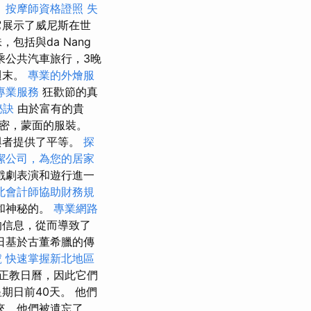
。
按摩師資格證照
失
它展示了威尼斯在世
括與da Nang
乘公共汽車旅行，3晚
週末。
專業的外燴服
專業服務
狂歡節的真
秘訣
由於富有的貴
密，蒙面的服裝。
與者提供了平等。
探
潔公司，為您的居家
戲劇表演和遊行進一
北會計師協助財務規
和神秘的。
專業網路
的信息，從而導致了
日基於古董希臘的傳
號
快速掌握新北地區
正教日曆，因此它們
期日前40天。 他們
來，他們被遺忘了，