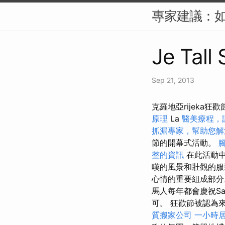
專家建議：如
Je Tall
Sep 21, 2013
克羅地亞rijeka
原理
La
醫美療程，
抓漏專家，幫助您解
節的開幕式活動。
整的資訊
在此活動中
嘆的風景和壯觀的
心情的重要組成部分
馬人每年都會慶祝Sa
可。 狂歡節被認為
質搬家公司
一小時