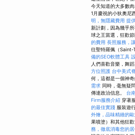
今天知道的大多數肉
1月慶祝的小狄奧尼
明，無隱藏費用
提
新計劃，因為幾乎
球之王當選，狂歡節
的費用
長照服務，
往聖特羅佩（Sain
備的SEO軟體工具
人們喜歡音樂，舞
方位照護
台中美式
何，這都是一個神
需求
同時，毫無疑問
傳達政治信息。
台
Firm服務介紹
穿著服
的最佳實踐
服裝遊行
外燴，品味精緻的歐
果噴塗）和其他狂
務，徹底消毒您的居