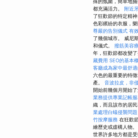
殊的氛圍，簡單地
都充滿活力。
附近
了狂歡節的特定精
色彩繽紛的衣服，樂
尊嚴的告別儀式
有
了幾個城市。 威尼
和儀式。
撥筋美容
年，狂歡節都改變了
藏費用
SEO的基本
客廳成為家中最舒適
六色的最重要的特徵
產。
音波拉皮，非
開始前幾個月開始
業務提供專業記帳服
織，而且該市的居民
業處理白蟻侵襲問題
竹按摩服務
在狂歡
繪歷史或虛構人物
世界許多地方都是受