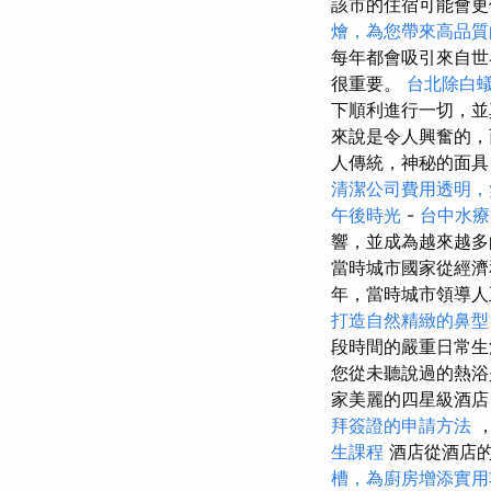
該市的住宿可能會更
燴，為您帶來高品質
每年都會吸引來自
很重要。
台北除白
下順利進行一切，
來說是令人興奮的，
人傳統，神秘的面具
清潔公司費用透明，
午後時光
-
台中水
響，並成為越來越
當時城市國家從經
年，當時城市領導人
打造自然精緻的鼻型
段時間的嚴重日常生
您從未聽說過的熱
家美麗的四星級酒店
拜簽證的申請方法
，
生課程
酒店從酒店的
槽，為廚房增添實用