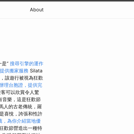
About
一是“
搜尋引擎的運作
提供搬家服務
Silata
行），該遊行被視為狂歡
辦理台胞證，提供完
遊客可以欣賞令人驚
有音樂，這是狂歡節
羅馬人的古老傳統，羅
特點是喜悅，誇張和性許
薦，為你介紹當地優
狂歡節營造出一種特