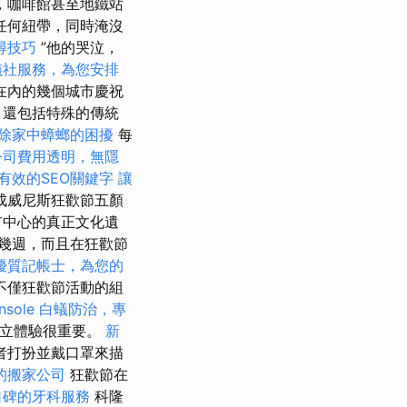
，咖啡館甚至地鐵站
任何紐帶，同時淹沒
尋技巧
”他的哭泣，
儀社服務，為您安排
在內的幾個城市慶祝
，還包括特殊的傳統
除家中蟑螂的困擾
每
公司費用透明，無隱
有效的SEO關鍵字
讓
成威尼斯狂歡節五顏
市中心的真正文化遺
幾週，而且在狂歡節
優質記帳士，為您的
不僅狂歡節活動的組
sole
白蟻防治，專
獨立體驗很重要。
新
者打扮並戴口罩來描
的搬家公司
狂歡節在
口碑的牙科服務
科隆