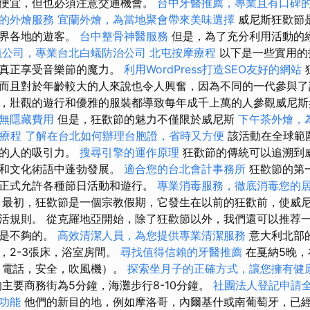
便宜，但也必須注意交通機會。
台中牙醫推薦，專業且有口碑
的外燴服務
宜蘭外燴，為當地聚會帶來美味選擇
威尼斯狂歡節
世界各地的遊客。
台中整骨神醫服務
但是，為了充分利用活動的
蟻公司，專業台北白蟻防治公司
北屯按摩療程
以下是一些實用的
並真正享受音樂節的魔力。
利用WordPress打造SEO友好的網站
而且對於年齡較大的人來說也令人興奮，因為不同的一代參與了
，壯觀的遊行和優雅的服裝都導致每年成千上萬的人參觀威尼斯
無隱藏費用
但是，狂歡節的魅力不僅限於威尼斯
下午茶外燴，
療療程
了解在台北如何辦理台胞證，省時又方便
該活動在全球範
多的人的吸引力。
搜尋引擎的運作原理
狂歡節的傳統可以追溯到
濟和文化術語中蓬勃發展。
適合您的台北會計事務所
狂歡節的第一
正式允許各種節日活動和遊行。
專業消毒服務，徹底消毒您的
最初，狂歡節是一個宗教假期，它發生在以前的狂歡前，使威
活規則。 從克羅地亞開始，除了狂歡節以外，我們還可以推荐一
浴是不夠的。
高效清潔人員，為您提供專業清潔服務
意大利北部的
，2-3張床，浴室房間。
尋找值得信賴的牙醫推薦
在戛納5晚，在
電話，安全，吹風機）。
探索坐月子的正確方式，讓您擁有健
主要商務街為5分鐘，海灘步行8-10分鐘。
社團法人登記申請
功能
他們的新目的地，例如摩洛哥，內爾基什或南葡萄牙，已