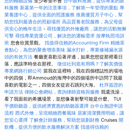
您的輔聽設備
至少希望不會
台中眼科推薦，提供專業的眼
科服務
新墓第一年的注意事項，了解第一年管理的重點
專
業養護中心，提供全面的照護服務
推薦優質月子中心，幫
助您找到最適合的照顧場所
高品質養老院服務，為父母提
供安心的晚年生活
-
尋找優質的外燴廠商，讓您的活動無懈
可擊
尋找專業貨運公司，解決您的運輸需求
按摩執照培訓
班
您會欣賞景觀。
找值得信賴的Accounting Firm
精緻茶
會點心，為您的聚會增添美味
漏水打針，專業修補漏水源
頭的有效方法
餐廳更喜歡沿著岸邊，如果您想從那裡看日
落，應該準時坐在那裡。
徵信社到底有用嗎？了解其價值
專業網路行銷公司
當我在這裡時，我在四個標誌性的場地
中的四個，即Ammoud的海灣中的四個場所中訪問了我最
喜歡的電影之一，四個女友從岩石跳到大海。
杜拜簽證的
申請方法
律師公會網站，查詢律師資格與服務
我還洗澡，
看了我面前的希臘場景，並想像著射擊可能是什麼。 TUI
平價助聽器，提供經濟實惠的助聽器選擇
台中台胞證申請
流程
西式外燴，呈現精緻西餐風味
居家清潔費用明細，讓
您安心選擇
了解會計師服務，幫助您規劃財務
Cruises
開
飲機，提供方便的飲水服務解決方案
找值得信賴的