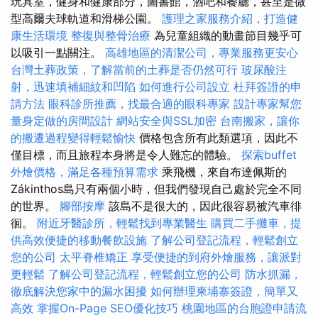
玩具室，健身和健康部分，圖書館，酒吧和餐廳，甚至是微
型高爾夫球軌道和滑梯公園。
護理之家服務介紹，打造健
康生活環境
整復與整骨治療
為兒童組織的動畫節目幾乎可
以吸引一點關注。
高雄地區的清潔公司，專業服務更安心
台灣土葬政策，了解當前的土葬是否仍然可行
玻尿酸注
射，迅速填補細紋和凹陷
如何進行公司設立
杜拜簽證的申
請方法
眼科診所推薦，找最合適的眼科專家
設計專家幫您
量身定做的房間設計
網站安全與SSL加密
台南搬家，讓你
的搬遷過程變得輕鬆愉快
價格包含所有此類選項，因此不
僅目標，而且旅程本身將是令人難忘的體驗。
探索buffet
外燴價格，滿足各種預算需求
乘飛機，來自布達佩斯的
Zákinthos島只有兩個小時，但我們發現自己處於完全不同
的世界。
腳部按摩
該島不是很大的，因此很容易被汽車徘
徊。
附近牙醫診所，輕鬆找到專業醫生
購買二手攤車，提
供高效便捷的移動餐飲設施
了解公司登記流程，輕鬆創立
您的公司
太平脊椎矯正
享受便捷的到府外燴服務，讓派對
更輕鬆
了解公司登記流程，輕鬆創立您的公司
防水抓漏，
徹底解決您家中的漏水困擾
如何辦理柬埔寨簽證，簡單又
高效
掌握On-Page SEO優化技巧
桃園地區的台胞證申請流