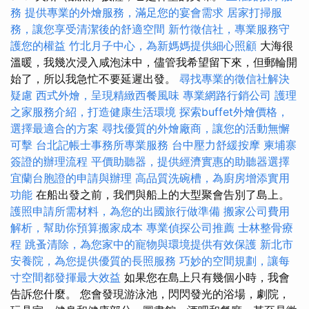
務
提供專業的外燴服務，滿足您的宴會需求
居家打掃服
務，讓您享受清潔後的舒適空間
新竹徵信社，專業服務守
護您的權益
竹北月子中心，為新媽媽提供細心照顧
大海很
溫暖，我幾次浸入咸泡沫中，儘管我希望留下來，但郵輪開
始了，所以我急忙不要延遲出發。
尋找專業的徵信社解決
疑慮
西式外燴，呈現精緻西餐風味
專業網路行銷公司
護理
之家服務介紹，打造健康生活環境
探索buffet外燴價格，
選擇最適合的方案
尋找優質的外燴廠商，讓您的活動無懈
可擊
台北記帳士事務所專業服務
台中壓力舒緩按摩
柬埔寨
簽證的辦理流程
平價助聽器，提供經濟實惠的助聽器選擇
宜蘭台胞證的申請與辦理
高品質洗碗槽，為廚房增添實用
功能
在船出發之前，我們與船上的大型聚會告別了島上。
護照申請所需材料，為您的出國旅行做準備
搬家公司費用
解析，幫助你預算搬家成本
專業偵探公司推薦
士林整骨療
程
跳蚤清除，為您家中的寵物與環境提供有效保護
新北市
安養院，為您提供優質的長照服務
巧妙的空間規劃，讓每
寸空間都發揮最大效益
如果您在島上只有幾個小時，我會
告訴您什麼。 您會發現游泳池，閃閃發光的浴場，劇院，