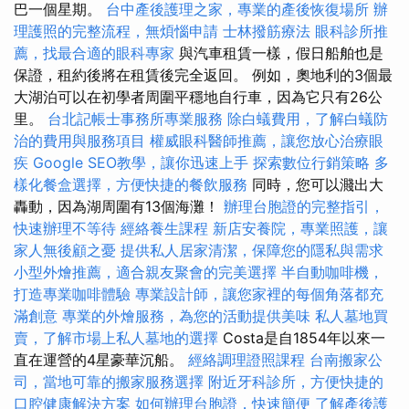
巴一個星期。
台中產後護理之家，專業的產後恢復場所
辦
理護照的完整流程，無煩惱申請
士林撥筋療法
眼科診所推
薦，找最合適的眼科專家
與汽車租賃一樣，假日船舶也是
保證，租約後將在租賃後完全返回。 例如，奧地利的3個最
大湖泊可以在初學者周圍平穩地自行車，因為它只有26公
里。
台北記帳士事務所專業服務
除白蟻費用，了解白蟻防
治的費用與服務項目
權威眼科醫師推薦，讓您放心治療眼
疾
Google SEO教學，讓你迅速上手
探索數位行銷策略
多
樣化餐盒選擇，方便快捷的餐飲服務
同時，您可以濺出大
轟動，因為湖周圍有13個海灘！
辦理台胞證的完整指引，
快速辦理不等待
經絡養生課程
新店安養院，專業照護，讓
家人無後顧之憂
提供私人居家清潔，保障您的隱私與需求
小型外燴推薦，適合親友聚會的完美選擇
半自動咖啡機，
打造專業咖啡體驗
專業設計師，讓您家裡的每個角落都充
滿創意
專業的外燴服務，為您的活動提供美味
私人墓地買
賣，了解市場上私人墓地的選擇
Costa是自1854年以來一
直在運營的4星豪華沉船。
經絡調理證照課程
台南搬家公
司，當地可靠的搬家服務選擇
附近牙科診所，方便快捷的
口腔健康解決方案
如何辦理台胞證，快速簡便
了解產後護