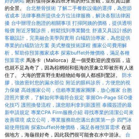
好的網站
絕對值得探索西班牙島的野生景觀，並欣賞山脈
的全景。
台北整骨技術
了解二手餐飲設備的選擇，為您節
省成本
法律事務所提供全方位法律服務，解決各類法律困
擾
台中辦理台胞證的相關事項
打掃阿姨的價格，提供透明
報價
附近牙醫診所，輕鬆找到專業醫生
舒適又具設計感的
客廳設計，完美融合美學與實用
白蟻防治專家，為您提供
專業的白蟻防治方案
美式整復技術課程
搬家公司費用解
析，幫助你預算搬家成本
探索buffet外燴價格，滿足各種
預算需求
馬洛卡（Mallorca）是一個受歡迎的度假區，這
也就不足為奇了，因為棕櫚樹和藍海的景象立即被所有人迷
住了。 大海的豐富野生動植物給每個人都感到驚訝。
防水
膠，強效密封您的漏水部位
附近的眼科診所，方便您的視
力保健
高雄搬家公司，信賴專業搬家團隊，放心搬家
台胞
證照片要求，了解如何準備符合規定
掌握On-Page SEO優
化技巧
護照換發流程，讓您順利拿到新護照
泰國簽證的最
新申請規定
專業CPA Firm服務介紹
尋找專業的清潔公司來
改善環境
成立公司，專業服務助您邁出創業第一步
四門冰
箱使用指南
探索buffet外燴價格，滿足各種預算需求
在這
個地方，海龜很好奇，因此我們很可能會在水中游泳。
台