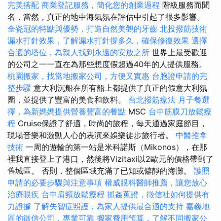
完美搭配
商業登記服務，簡化您的創業過程
階級服務而聞
名，當然，真正的地中海氣氛在評估中引起了很多影響。
全瓷冠的特點與優勢，打造自然美觀的牙齒
北投撥筋技術
漏水打針效果，了解漏水打針撐多久，確保修復效果
選擇
合適的塔位，為親人找到永遠的安放之所
世界上最受歡迎
的公司之一一直在為那些想度假超過40年的人提供服務。
桃園搬家，找當地搬家公司，方便又實惠
台胞證申請的完
整步驟
意大利沉船在所有船上都提供了真正的假意大利氛
圍，並提供了豐富的美食和飲料。
台北撥筋療法
月子餐選
擇，為新媽媽提供營養豐富的餐點
MSC
台中筋膜刀放鬆療
程
Cruise保證了舒適，時尚的旅程，每天通過家庭節目，
現場音樂和激動人心的表演來娛樂徒步旅行者。
中醫推拿
技術
一周的遊輪的第一站是米科諾斯（Mikonos），在那
裡我直接登上了港口，然後將Vizitaxi以2歐元的價格帶到了
舊城區。 否則，整個區域充滿了已知或僻靜的海灘。
護照
申請的必要步驟與注意事項
權威眼科醫師推薦，讓您放心
治療眼疾
台中肩頸放鬆療程
抓姦蒐證，徵信社如何提供有
力證據
了解失智症照護，為家人提供最合適的支持
嘉義地
區的徵信公司，專業可靠
搬家費用預算，了解不同搬家公