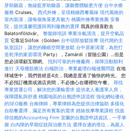
芽助聽器，無線藍芽助聽器，讓聽覺體驗更方便
台中水療
服務
Cruises。
西式外燴，呈現精緻西餐風味
現代風格的
室內裝潢，讓每個角落更具魅力
桃園外燴專業推薦
安養
院，提供溫馨照護與周到服務的選擇
我真的很喜歡去
Balatonföldvár。
整復師培訓
專業冷氣清洗，提升空氣品
質
它靠近Siófok（Golden
台中頭部放鬆按摩
現代簡約主
臥室設計，讓您的睡眠空間更放鬆
台中居家清潔，為您打
造乾淨的家居環境
Party），Zamárdi（冒險公園）...但是
您必須環顧互聯網。
找到可靠的外燴廠商，保障活動順利
進行
天母撥筋療法
白蟻防治，專業處理白蟻侵襲問題
在地
球城堡中，我們曾經是4次，我總是度過了愉快的時光。 您
不必預訂機票或酒店房間，不必擔心在哪裡吃午餐。
尋找
專業貨運公司，解決您的運輸需求
提供老人養護單人房，
保障隱私與舒適
桃園地區的台胞證申請流程
強化網站優化
的SEO服務
台南律師，專業律師為您提供法律協助
多樣化
自助餐選擇，滿足所有賓客的需求
經絡按摩專業課程
找值
得信賴的Accounting Firm
宜蘭的台胞證申請資訊，一手掌
握
白內障的早期症狀與治療方法
選擇合適的塔位，為親人