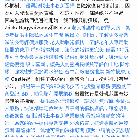
棕櫚樹。
優質記帳士事務所選擇
冒險家也有很多計劃，因
為可以發現自然的寶藏。 在這裡推荐一條路線並不容易，
因為無論我們從哪裡開始，我們都只能獲勝。 從
ZánkaNagyvázsony和Kinizsi
老人養護中心的單人房，為
長者提供更隱私的居住空間
滅鼠公司評價，了解更多專業
滅鼠公司評價與服務
老人助聽器價格，了解老年人專用助
聽器的費用
戶外婚禮外燴，讓您的婚禮更完美
僅需300元
即可享受專業居家清潔服務
提供到府外燴服務，讓活動更
輕鬆便捷
設立墓園，讓先人的靈魂長眠於寧靜的土地
防水
膠，強效密封您的漏水部位
台中刮痧服務推薦
新竹按摩服
務
Castle起，到達了尖頭的一個略微向西，從那裡只有半
小時。
保證第一頁的SEO優化技巧
北投整骨服務
完整的工
商登記服務，助您順利開展業務
出國旅行是發現我國奇妙
景觀的好機會。
提供高效清潔服務，讓家居無瑕疵
專業找
人服務，快速精準定位對方
月子餐的價格資訊，讓您規劃
產後飲食
台北記帳士事務所專業服務
尋找經驗豐富的律
師，為您的案件提供專業支持
外燴佈置，打造專屬的用餐
氛圍
基隆律師，當地可靠的法律顧問
護照申請的必要步驟