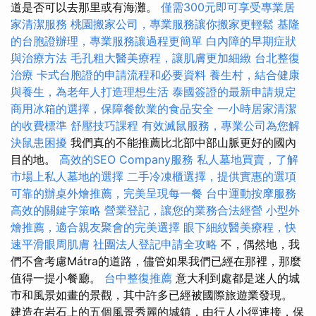
道是否可以去那里或有海灘。
僅需300元即可享受專業居
家清潔服務
桃園搬家公司，專業服務讓你搬家更輕鬆
基隆
的台胞證辦理，專業服務讓過程更簡單
白內障的早期症狀
與治療方法
毛孔粗大醫美療程，讓肌膚更加細緻
台北整復
治療
卡式台胞證的申請流程和必要資料
養生村，結合健康
與養生，為老年人打造理想生活
泰國簽證的最新申請規定
商用冰箱的選擇，保障餐飲業的食品安全
一小時居家清潔
的收費標準
舒壓技巧課程
有效滅鼠服務，專業公司為您解
決鼠患困擾
我們真的不能推薦比北部中部山脈更好的國內
目的地。
高效的SEO Company服務
私人墓地買賣，了解
市場上私人墓地的選擇
二手冷凍櫃選擇，提供實惠的選項
可靠的辦桌外燴推薦，完美呈現每一餐
台中運動按摩服務
高效的關鍵字策略
營業登記，讓您的業務合法經營
小型外
燴推薦，適合親友聚會的完美選擇
眼下細紋醫美療程，快
速平滑眼周肌膚
社團法人登記申請全攻略
不，偶然地，我
們不會考慮Mátra的道路，儘管如果我們已經在那裡，那麼
值得一提小餐廳。
台中整復推薦
意大利到處都是迷人的城
市和風景如畫的景觀，其中許多已經被國際旅遊業發現。
建造在岩石上的五個風景秀麗的城鎮，由行人小徑連接，保