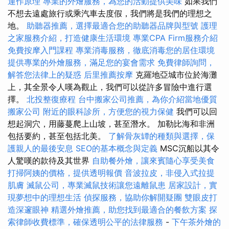
運作原理
專業的外燴服務，為您的活動提供美味
如果我們
不想去遠處旅行或乘汽車去度假，我們將是我們的理想之
地。
助聽器推薦，選擇最適合您的助聽器品牌與型號
護理
之家服務介紹，打造健康生活環境
專業CPA Firm服務介紹
免費按摩入門課程
專業消毒服務，徹底消毒您的居住環境
提供專業的外燴服務，滿足您的宴會需求
免費律師詢問，
解答您法律上的疑惑
后里推薦按摩
克羅地亞城市位於海灘
上，其全景令人嘆為觀止，我們可以從許多冒險中進行選
擇。
北投整復療程
台中搬家公司推薦，為你介紹當地優質
搬家公司
附近的眼科診所，方便您的視力保健
我們可以回
想起洞穴，用藤蔓爬上山坡，甚至潛水。 加勒比海和非洲
包括要約，甚至包括北美。
了解骨灰罈的種類與選擇，保
護親人的最後安息
SEO的基本概念與定義
MSC沉船以其令
人驚嘆的款待及其世界
自助餐外燴，讓來賓隨心享受美食
打掃阿姨的價格，提供透明報價
音波拉皮，非侵入式拉提
肌膚
滅鼠公司，專業滅鼠技術讓您遠離鼠患
居家設計，實
現夢想中的理想生活
偵探服務，協助你解開疑團
雙眼皮打
造深邃眼神
精選外燴推薦，助您找到最適合的餐飲方案
探
索律師收費標準，確保透明公平的法律服務
-
下午茶外燴的