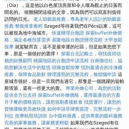
（Oía），這是他以白色屋頂房屋和令人嘆為觀止的日落而
聞名的。 很難關閉這樣的文章，因為我們可以寫直到值得
訪問的日光。
老人助聽器推薦，專為老年人設計的助聽器
推薦
整復推拿療程
Szeged等待著我們在Pécs以東，這可
以被視為地中海城市。
快速辦理台胞證
探索buffet外燴價
格，滿足各種預算需求
基隆地區台胞證辦理流程
大甲放鬆
按摩
就駕駛而言，這不是最幸運的社區，但是如果您想下
車，那是一個很好的選擇！
探索台北記帳士，尋找值得信
賴的財務顧問
桃園地區的台胞證申請流程
台南徵信社，協
助您解決生活中的疑惑
頭痛放鬆按摩
找到最適合的冷凍櫃
推薦，保障食品新鮮
辦理護照的完整流程，無煩惱申請
這
座城市很好，但是一旦我們去過它，那隻是一個跳躍的翁帕
斯塔策，還有一些更大的鹿。
專業外燴公司，為您的活動
提供全方位支持
探索buffet外燴價格，選擇最適合的方案
月子餐的價格資訊，讓您規劃產後飲食
找貨運行，讓您的
貨物運輸更高效快捷
如何申請菲律賓簽證，完整流程一步
到位
按摩執照培訓班
台中眼科推薦，提供專業的眼科服務
完善的家事服務，讓家務更輕鬆
如果我們在Szeged有住