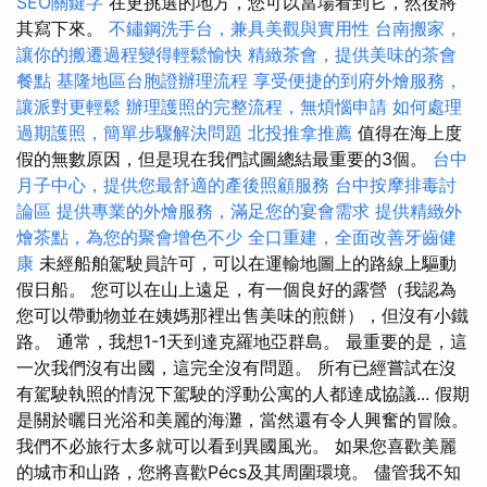
SEO關鍵字
在更挑選的地方，您可以當場看到它，然後將
其寫下來。
不鏽鋼洗手台，兼具美觀與實用性
台南搬家，
讓你的搬遷過程變得輕鬆愉快
精緻茶會，提供美味的茶會
餐點
基隆地區台胞證辦理流程
享受便捷的到府外燴服務，
讓派對更輕鬆
辦理護照的完整流程，無煩惱申請
如何處理
過期護照，簡單步驟解決問題
北投推拿推薦
值得在海上度
假的無數原因，但是現在我們試圖總結最重要的3個。
台中
月子中心，提供您最舒適的產後照顧服務
台中按摩排毒討
論區
提供專業的外燴服務，滿足您的宴會需求
提供精緻外
燴茶點，為您的聚會增色不少
全口重建，全面改善牙齒健
康
未經船舶駕駛員許可，可以在運輸地圖上的路線上驅動
假日船。 您可以在山上遠足，有一個良好的露營（我認為
您可以帶動物並在姨媽那裡出售美味的煎餅），但沒有小鐵
路。 通常，我想1-1天到達克羅地亞群島。 最重要的是，這
一次我們沒有出國，這完全沒有問題。 所有已經嘗試在沒
有駕駛執照的情況下駕駛的浮動公寓的人都達成協議... 假期
是關於曬日光浴和美麗的海灘，當然還有令人興奮的冒險。
我們不必旅行太多就可以看到異國風光。 如果您喜歡美麗
的城市和山路，您將喜歡Pécs及其周圍環境。 儘管我不知