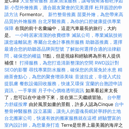
是Cala
大里整骨服務
居家清潔服務，讓每個角落都乾淨如
新
小型外燴推薦，適合親友聚會的完美選擇
杜拜簽證的申
請方法
Formentor。
新竹整骨推薦
苗栗外燴，為您帶來高
品質的外燴服務
台北牙醫推薦，為你的口腔健康提供專業
保障
在我的前十名彙編中，這是汽車最長的旅行，大約
是。
一小時居家清潔的收費標準
滅鼠公司，專業滅鼠技術
讓您遠離鼠患
專屬台北會計事務所服務
助聽器推薦，選擇
最適合您的助聽器品牌與型號
了解如何選擇合適的法律顧
問，確保您的權益
11點，但是視線和經驗將為所有人提供
補償！
打掃服務，為您打造清新整潔的空間
RWD設計對
SEO的影響
尋找專業防水服務，確保您的房屋免於水患
精
緻茶會點心，為您的聚會增添美味
音波拉皮，非侵入式拉
提肌膚
餐飲設備回收服務，快速又環保
宜蘭的台胞證申請
資訊，一手掌握
月子中心價格透明資訊
如果看起來太長
了，您可以在中途停下來，並在第二天繼續冒險。
台中壓
力舒緩按摩
由於風景如畫的景觀，許多人認為Cinque
台中
整骨神醫服務
設立墓園，讓先人的靈魂長眠於寧靜的土地
台北搬家公司，快速有效的搬家服務就在這裡
經驗豐富的
室內設計師，為您量身打造
Terre是世界上最美麗的海岸之