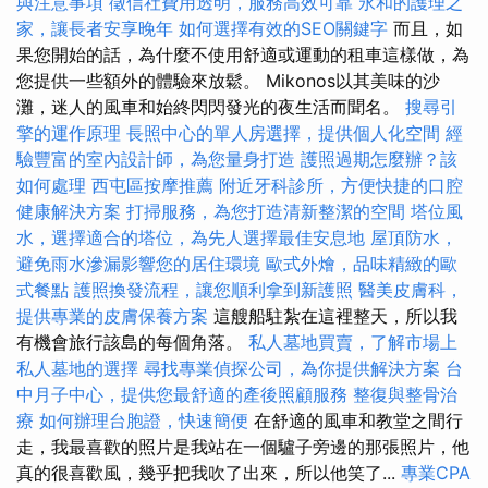
與注意事項
徵信社費用透明，服務高效可靠
永和的護理之
家，讓長者安享晚年
如何選擇有效的SEO關鍵字
而且，如
果您開始的話，為什麼不使用舒適或運動的租車這樣做，為
您提供一些額外的體驗來放鬆。 Mikonos以其美味的沙
灘，迷人的風車和始終閃閃發光的夜生活而聞名。
搜尋引
擎的運作原理
長照中心的單人房選擇，提供個人化空間
經
驗豐富的室內設計師，為您量身打造
護照過期怎麼辦？該
如何處理
西屯區按摩推薦
附近牙科診所，方便快捷的口腔
健康解決方案
打掃服務，為您打造清新整潔的空間
塔位風
水，選擇適合的塔位，為先人選擇最佳安息地
屋頂防水，
避免雨水滲漏影響您的居住環境
歐式外燴，品味精緻的歐
式餐點
護照換發流程，讓您順利拿到新護照
醫美皮膚科，
提供專業的皮膚保養方案
這艘船駐紮在這裡整天，所以我
有機會旅行該島的每個角落。
私人墓地買賣，了解市場上
私人墓地的選擇
尋找專業偵探公司，為你提供解決方案
台
中月子中心，提供您最舒適的產後照顧服務
整復與整骨治
療
如何辦理台胞證，快速簡便
在舒適的風車和教堂之間行
走，我最喜歡的照片是我站在一個驢子旁邊的那張照片，他
真的很喜歡風，幾乎把我吹了出來，所以他笑了...
專業CPA