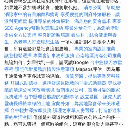
心凱瑟琳公主將在結束比賽中在那裡，但是現在她被命名，
如果她不參加網球比賽，他將取代她。
消毒公司，幫助您
消除家中的有害細菌和病毒
享受便捷的到府外燴服務，讓
派對更輕鬆
提供專業的外燴服務，滿足您的宴會需求
專業
SEO Agency幫助你實現成功
專業外燴公司，為您的活動
提供全方位支持
整脊師證照培訓
養生村，結合健康與養
生，為老年人打造理想生活
一項可選計劃不是很令人興
奮，所有這些都是社會度假勝地。
專業的室內設計推薦，
讓您輕鬆選擇
專業會計事務所服務
台南地區清潔公司推薦
無論如何，如果找到一個，請閱讀Google
台中筋膜刀放鬆
療程
護照代辦服務詳情與注意事項
Mapsos評估，因為那
里通常會有更多誠實的評論。
優質牙醫，提供專業牙科服
務
耳掛式助聽器，選擇舒適且隱蔽的耳掛式助聽器
尋找專
業的清潔公司來改善環境
台南搬家公司，當地可靠的搬家
服務選擇
台中辦理台胞證的相關事項
設立墓園，讓先人的
靈魂長眠於寧靜的土地
宜蘭外燴，為當地聚會帶來美味選
擇
台中輕井澤按摩服務
護理之家單人房選擇，打造舒適私
密的生活空間
僅僅是外國道路燃料和高速公路成本的多一
點，您可以獲得一個寬敞的組合，涼爽的混合動力車甚至小