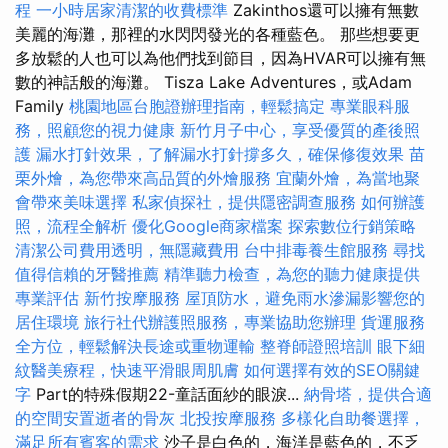
程
一小時居家清潔的收費標準
Zakinthos還可以擁有無​​數
美麗的海灘，那裡的水閃閃發光的各種藍色。 那些想要更
多放鬆的人也可以為他們找到節目，因為HVAR可以擁有無​​
數的神話般的海灘。 Tisza Lake Adventures，或Adam
Family
桃園地區台胞證辦理指南，輕鬆搞定
專業眼科服
務，照顧您的視力健康
新竹月子中心，享受優質的產後照
護
漏水打針效果，了解漏水打針撐多久，確保修復效果
苗
栗外燴，為您帶來高品質的外燴服務
宜蘭外燴，為當地聚
會帶來美味選擇
私家偵探社，提供隱密調查服務
如何辦護
照，流程全解析
優化Google商家檔案
探索數位行銷策略
清潔公司費用透明，無隱藏費用
台中排毒養生館服務
尋找
值得信賴的牙醫推薦
精準聽力檢查，為您的聽力健康提供
專業評估
新竹按摩服務
屋頂防水，避免雨水滲漏影響您的
居住環境
旅行社代辦護照服務，專業協助您辦理
貨運服務
全方位，輕鬆解決長途或重物運輸
整脊師證照培訓
眼下細
紋醫美療程，快速平滑眼周肌膚
如何選擇有效的SEO關鍵
字
Part的特殊假期22-童話面紗的眼淚...
納骨塔，提供合適
的空間安置逝者的骨灰
北投按摩服務
多樣化自助餐選擇，
滿足所有賓客的需求
沙子是白色的，海洋是藍色的，不乏