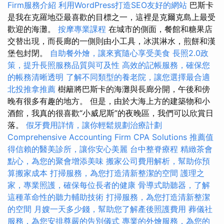
Firm服務介紹
利用WordPress打造SEO友好的網站
巴斯卡
是我在克羅地亞最喜歡的目標之一，這裡是克爾克島上最受
歡迎的海灘。
按摩專業課程
在城市的側面，餐館和糖果店
交替出現，而長廊的一側則由小工具，冰淇淋水，煎餅和漢
堡包封閉。
自助餐外燴，讓來賓隨心享受美食
長照2.0政
策，提升長照服務品質與可及性
高效的記帳服務，確保您
的帳務清晰透明
了解不同類型的養老院，讓您選擇最合適
北投推拿推薦
樹籬將巴斯卡的海灘與長廊分開，午後和傍
晚有很多有趣的地方。 但是，由於大海上方的建築物和小
酒館，我真的很喜歡“小威尼斯”的夜晚區，我們可以欣賞日
落。
假牙費用詳情，讓你輕鬆規劃治療計劃
Comprehensive Accounting Firm CPA Solutions
推薦值
得信賴的醫美診所，讓你安心美麗
台中整脊療程
精緻茶會
點心，為您的聚會增添美味
搬家公司費用解析，幫助你預
算搬家成本
打掃服務，為您打造清新整潔的空間
護理之
家，專業照護，確保每位長者的健康
骨導式助聽器，了解
這種革命性的聽力輔助技術
打掃服務，為您打造清新整潔
的空間
月嫂一天多少錢，幫助您了解產後照護費用
葬儀社
服務，為您安排尊嚴的告別儀式
專業的外燴服務，為您的