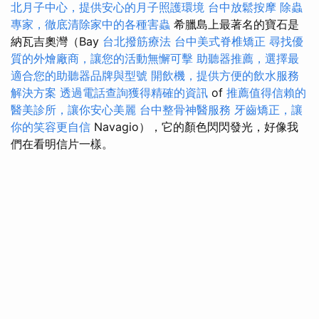
北月子中心，提供安心的月子照護環境
台中放鬆按摩
除蟲
專家，徹底清除家中的各種害蟲
希臘島上最著名的寶石是
納瓦吉奧灣（Bay
台北撥筋療法
台中美式脊椎矯正
尋找優
質的外燴廠商，讓您的活動無懈可擊
助聽器推薦，選擇最
適合您的助聽器品牌與型號
開飲機，提供方便的飲水服務
解決方案
透過電話查詢獲得精確的資訊
of
推薦值得信賴的
醫美診所，讓你安心美麗
台中整骨神醫服務
牙齒矯正，讓
你的笑容更自信
Navagio），它的顏色閃閃發光，好像我
們在看明信片一樣。