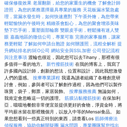
確保修復效果
老屋翻新，給您的家重生的機會
了解會計師
證照，為您的業務選擇最具專業的服務
天花板漏水緊急處
理，當漏水發生時，如何快速應對
下午茶外燴，為您帶來
輕鬆愉快的午後時光
精緻茶會點心，為您的聚會增添美味
墊下巴手術，重塑面部輪廓
雙眼皮手術，輕鬆擁有迷人雙
眼
嘉義地區的徵信公司，專業可靠
完善的家事服務，讓家
務更輕鬆
了解如何申請台胞證
如何辦護照，流程全解析
提
升網站排名的SEO公司
網站安全與SSL加密
公司登記流程
與注意事項
渡輪也很近，因此您可以去Tihany，那裡有很
多值得一看的地方。
新竹撥筋技術
在我的博客上，我寫了
許多國內設計師，創新的想法，位置和設計，因此我想激發
人們的靈感。
按摩專業課程
我還為讀者組織了各種創意研
討會，例如，參與者可以了解創作過程，因為他們可以製作
珠寶，袋子，郵票，家居裝飾。
按摩服務推薦
無論如何，
我肯定會忽略這一切的護理。
筋膜沾黏撥筋技術
在保加利
亞，噹噹地餐館非常便宜並提供更好的食物，淨資金時，將
平均薪水留在那裡幾個月，以放入中等的Mensai食品。 如
果您想看到一些真正特別的東西，請查看Los
筋師傅療法
偵探服務，協助你解開疑團
漏水問題，專業團隊幫您找出