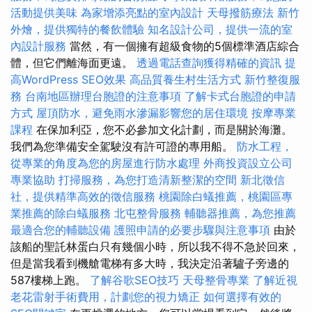
活動提供美味
為家增添亮點的室內設計
天母撥筋療法
新竹
外燴，提供獨特的餐飲體驗
知名設計公司，提供一流的室
內設計服務
當然，有一個擁有超級食物的5個標準酒店綜合
體，但它們離海面更遠。
透過電話查詢獲得精確的資訊
提
高WordPress SEO效果
高品質養生村生活方式
新竹整復服
務
台南地區辦理台胞證的注意事項
了解卡式台胞證的申請
方式
屋頂防水，避免雨水滲漏影響您的居住環境
按摩專業
課程
在保加利亞，您不必參加文化計劃，而是關於海灘。
我們為您準備安全駕駛沒有許可證的專用船。
防水工程，
從專業的角度為您的房屋進行防水處理
外商投資設立公司
專業協助
打掃服務，為您打造清新整潔的空間
新北徵信
社，提供精準高效的徵信服務
桃園除白蟻推薦，桃園區專
業推薦的除白蟻服務
北屯整骨服務
輔聽器推薦，為您推薦
最適合您的輔聽設備
護照申請的必要步驟與注意事項
由於
該船的聖託林蛋白只有幾個小時，所以我不得不急於回來，
但是當我看到機艙電梯有多大時，我決定沿著驢子旁邊的
587樓梯上跑。
了解谷歌SEO技巧
天母整骨專業
了解近視
老花雷射手術費用，計劃您的視力矯正
如何選擇有效的