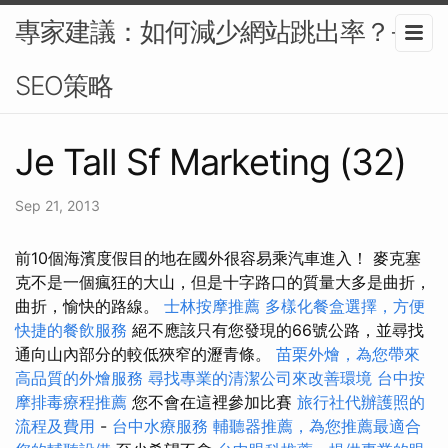
專家建議：如何減少網站跳出率？-
SEO策略
Je Tall Sf Marketing (32)
Sep 21, 2013
前10個海濱度假目的地在國外很容易乘汽車進入！ 麥克塞
克不是一個瘋狂的大山，但是十字路口的質量大多是曲折，
曲折，愉快的路線。
士林按摩推薦
多樣化餐盒選擇，方便
快捷的餐飲服務
絕不應該只有您發現的66號公路，並尋找
通向山內部分的較低狹窄的瀝青條。
苗栗外燴，為您帶來
高品質的外燴服務
尋找專業的清潔公司來改善環境
台中按
摩排毒療程推薦
您不會在這裡參加比賽
旅行社代辦護照的
流程及費用
-
台中水療服務
輔聽器推薦，為您推薦最適合