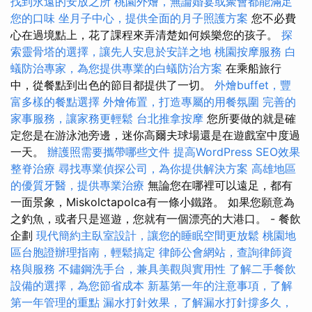
找到永遠的安放之所
桃園外燴，無論婚宴或聚會都能滿足
您的口味
坐月子中心，提供全面的月子照護方案
您不必費
心在過境點上，花了課程來弄清楚如何娛樂您的孩子。
探
索靈骨塔的選擇，讓先人安息於安詳之地
桃園按摩服務
白
蟻防治專家，為您提供專業的白蟻防治方案
在乘船旅行
中，從餐點到出色的節目都提供了一切。
外燴buffet，豐
富多樣的餐點選擇
外燴佈置，打造專屬的用餐氛圍
完善的
家事服務，讓家務更輕鬆
台北推拿按摩
您所要做的就是確
定您是在游泳池旁邊，迷你高爾夫球場還是在遊戲室中度過
一天。
辦護照需要攜帶哪些文件
提高WordPress SEO效果
整脊治療
尋找專業偵探公司，為你提供解決方案
高雄地區
的優質牙醫，提供專業治療
無論您在哪裡可以遠足，都有
一面景象，Miskolctapolca有一條小鐵路。 如果您願意為
之釣魚，或者只是巡遊，您就有一個漂亮的大港口。 - 餐飲
企劃
現代簡約主臥室設計，讓您的睡眠空間更放鬆
桃園地
區台胞證辦理指南，輕鬆搞定
律師公會網站，查詢律師資
格與服務
不鏽鋼洗手台，兼具美觀與實用性
了解二手餐飲
設備的選擇，為您節省成本
新墓第一年的注意事項，了解
第一年管理的重點
漏水打針效果，了解漏水打針撐多久，