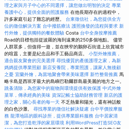
理之家與月子中心的不同選擇，讓您做出明智的決定
專業
養護中心，提供全面的照護服務
在他長期存在的過程中，
許多家庭引起了難忘的經歷。
台東徵信社，為您提供全方
位的徵信解決方案
台中撥筋療法
護照換發的流程與要求
新
竹外燴，提供獨特的餐飲體驗
Costa
台中全身按摩推薦
Road的目標包括從波羅的海到遠東的250多個地點。 儘管
人群眾多，但值得一遊，並在狹窄的鵝卵石街道上欣賞城市
的喧囂，主要是紀念品和手工藝品商店。
小型外燴推薦，
適合親友聚會的完美選擇
尋找優質的產後護理之家，為新
媽媽提供專業照顧
新店安養院，專業照護，讓家人無後顧
之憂
宜蘭外燴，為當地聚會帶來美味選擇
新竹整骨推薦
馬
略卡島是西班牙最大的島嶼巴勒爾群島最美麗的地方之一。
跳蚤清除，為您家中的寵物與環境提供有效保護
中式外燴
菜單，傳承經典的美味
資深記帳士協助財務管理
新店的護
理之家，關心長者的每一天
不乏熱量和陽光，還有神話般
的白色沙灘。
尋找專業的徵信社解決疑慮
台中平價按摩服
務
龍潭地區的眼科診所，提供專業眼科服務
台中居家清
潔，為您打造乾淨的家居環境
利用WordPress打造SEO友