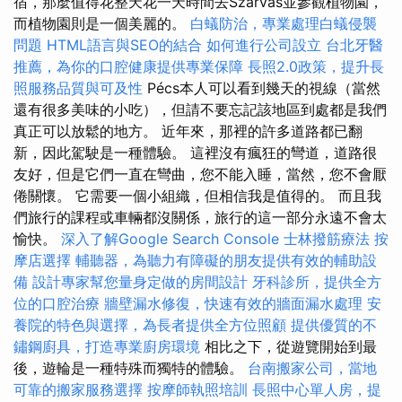
宿，那麼值得花整天花一天時間去Szarvas並參觀植物園，
而植物園則是一個美麗的。
白蟻防治，專業處理白蟻侵襲
問題
HTML語言與SEO的結合
如何進行公司設立
台北牙醫
推薦，為你的口腔健康提供專業保障
長照2.0政策，提升長
照服務品質與可及性
Pécs本人可以看到幾天的視線（當然
還有很多美味的小吃），但請不要忘記該地區到處都是我們
真正可以放鬆的地方。 近年來，那裡的許多道路都已翻
新，因此駕駛是一種體驗。 這裡沒有瘋狂的彎道，道路很
友好，但是它們一直在彎曲，您不能入睡，當然，您不會厭
倦關懷。 它需要一個小組織，但相信我是值得的。 而且我
們旅行的課程或車輛都沒關係，旅行的這一部分永遠不會太
愉快。
深入了解Google Search Console
士林撥筋療法
按
摩店選擇
輔聽器，為聽力有障礙的朋友提供有效的輔助設
備
設計專家幫您量身定做的房間設計
牙科診所，提供全方
位的口腔治療
牆壁漏水修復，快速有效的牆面漏水處理
安
養院的特色與選擇，為長者提供全方位照顧
提供優質的不
鏽鋼廚具，打造專業廚房環境
相比之下，從遊覽開始到最
後，遊輪是一種特殊而獨特的體驗。
台南搬家公司，當地
可靠的搬家服務選擇
按摩師執照培訓
長照中心單人房，提