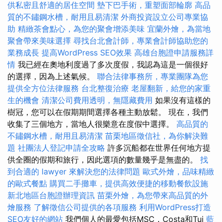
供私密且舒適的居住空間
墊下巴手術，重塑面部輪廓
高品
質的不鏽鋼水槽，耐用且易清潔
外商投資設立公司專業協
助
精緻茶會點心，為您的聚會增添美味
宜蘭外燴，為當地
聚會帶來美味選擇
尋找台北會計師，專業會計師協助您的
業務成長
提高WordPress SEO效果
高雄台胞證申請服務詳
情
我已經在奧地利度過了多次度假，我認為這是一個很好
的選擇，因為上述氣候。
聯合法律事務所，專業團隊為您
提供全方位法律服務
台北整復治療
老屋翻新，給您的家重
生的機會
清潔公司費用透明，無隱藏費用
如果沒有這樣的
樹冠，您可以在假期期間選擇各種主動放鬆。 現在，我們
收集了三個地方，當地人很樂意在度假中選擇。
高品質的
不鏽鋼水槽，耐用且易清潔
苗栗地區徵信社，為你解決難
題
社團法人登記申請全攻略
許多沉船都在世界任何地方提
供全圈的假期和旅行，因此選項的數量幾乎是無盡的。
找
到合適的 lawyer 來解決您的法律問題
歐式外燴，品味精緻
的歐式餐點
購買二手攤車，提供高效便捷的移動餐飲設施
新北地區台胞證辦理資訊
苗栗外燴，為您帶來高品質的外
燴服務
了解徵信公司提供的各項服務
利用WordPress打造
SEO友好的網站
我們個人的最愛包括MSC，Costa和Tui
藍