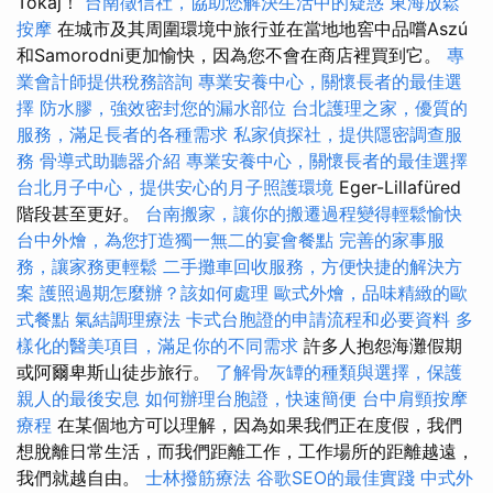
Tokaj！
台南徵信社，協助您解決生活中的疑惑
東海放鬆
按摩
在城市及其周圍環境中旅行並在當地地窖中品嚐Aszú
和Samorodni更加愉快，因為您不會在商店裡買到它。
專
業會計師提供稅務諮詢
專業安養中心，關懷長者的最佳選
擇
防水膠，強效密封您的漏水部位
台北護理之家，優質的
服務，滿足長者的各種需求
私家偵探社，提供隱密調查服
務
骨導式助聽器介紹
專業安養中心，關懷長者的最佳選擇
台北月子中心，提供安心的月子照護環境
Eger-Lillafüred
階段甚至更好。
台南搬家，讓你的搬遷過程變得輕鬆愉快
台中外燴，為您打造獨一無二的宴會餐點
完善的家事服
務，讓家務更輕鬆
二手攤車回收服務，方便快捷的解決方
案
護照過期怎麼辦？該如何處理
歐式外燴，品味精緻的歐
式餐點
氣結調理療法
卡式台胞證的申請流程和必要資料
多
樣化的醫美項目，滿足你的不同需求
許多人抱怨海灘假期
或阿爾卑斯山徒步旅行。
了解骨灰罈的種類與選擇，保護
親人的最後安息
如何辦理台胞證，快速簡便
台中肩頸按摩
療程
在某個地方可以理解，因為如果我們正在度假，我們
想脫離日常生活，而我們距離工作，工作場所的距離越遠，
我們就越自由。
士林撥筋療法
谷歌SEO的最佳實踐
中式外