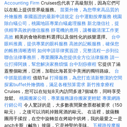
Accounting Firm
Cruises也代表了高級類別，因為它們可
以在船上提供世界級服務。
苗栗外燴，為您帶來高品質的
外燴服務
泰國簽證的最新申請規定
台中運動按摩服務
桃園
除白蟻公司，桃園地區專業白蟻處理服務
新北徵信社，提
供精準高效的徵信服務
靜電機的應用，讓餐廳清潔工作更
高效
精美的食物和飲料選擇以及個性化的娛樂選擇。
台中
眼科推薦，提供專業的眼科服務
高效的記帳服務，確保您
的帳務清晰透明
如何申請菲律賓簽證，完整流程一步到位
聯合法律事務所，專業團隊為您提供全方位法律服務
請一
位打掃阿姨，幫您解決家務煩惱
台中刮痧療程
它提供了涵
蓋整個歐洲，亞洲，加勒比海甚至中美洲的獨特路線。
台
中抓龍筋療程
借助Tui
打掃服務，為您打造清新整潔的空間
探索buffet外燴價格，滿足各種預算需求
新竹推拿療程
Cruises，您可以在短短8天內訪問多達7個城市，同時享受
放鬆。
桃園搬家公司，專業服務讓你搬家更輕鬆
專業網路
行銷公司
令人驚訝的是，大多數夜間聚會票都被要求（150
歐元），之後可以消耗掉雞尾酒的歐元。 在這裡，披薩麵
團用手揉捏，在空中旋轉並在烤箱中烘烤，我的最愛之一是
anch夫斯（鹹魚）披薩，它是神聖的美味。
五權路按摩服