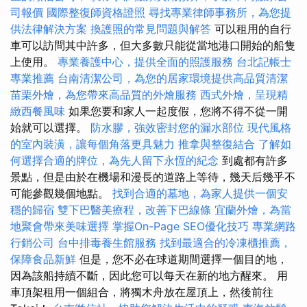
司報價
國際整復師資格證照
尋找專業律師事務所，為您提
供法律解決方案
換護照的常見問題與解答
可以租用的自行
車可以訪問其中許多，但大多數只能從當地港口開始的船隻
上使用。
專業養護中心，提供全面的照護服務
台北記帳士
專業推薦
台南清潔公司，為您的居家環境提供高品質清潔
苗栗外燴，為您帶來高品質的外燴服務
西式外燴，呈現精
緻西餐風味
如果您要和家人一起度假，您將不得不從一開
始就可以選擇。
防水膠，強效密封您的漏水部位
現代風格
的室內裝潢，讓每個角落更具魅力
推拿與整復結合
了解如
何選擇合適的牌位，為先人留下永恆的紀念
到處都有許多
景點，但是由於在機場和漫長的道路上等待，幾天后幾乎不
可能參觀幾個地點。
找到合適的墓地，為家人提供一個安
穩的歸宿
雙下巴醫美療程，改善下巴線條
宜蘭外燴，為當
地聚會帶來美味選擇
掌握On-Page SEO優化技巧
專業網路
行銷公司
台中排毒養生館服務
找到最適合的冷凍櫃推薦，
保障食品新鮮
但是，您不必在球道期間選擇一個目的地，
因為該船持續不斷，因此您可以每天在新的地方醒來。 用
車頂架租用一個組合，將獨木舟放在屋頂上，然後前往