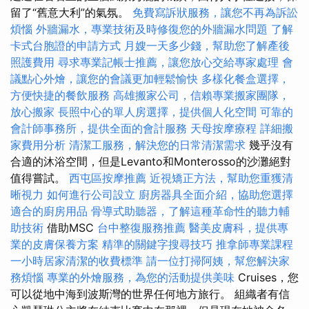
留了“舊意大利”的氣氛。
免費寫訴狀服務，讓您不再為訴訟
煩惱
外牆漏水，專業技術及時修復您的外牆漏水問題
了解
卡式台胞證的申請方式
月嫂一天多少錢，幫助您了解產後
照護費用
尋求專業記帳士推薦，讓您放心交給專家處理
會
議點心外燴，讓您的會議更加輕鬆愉快
多樣化餐盒選擇，
方便快捷的餐飲服務
高雄搬家公司，信賴專業搬家團隊，
放心搬家
長照中心的單人房選擇，提供個人化空間
可靠的
會計師事務所，提供全面的會計服務
天母按摩療程
詳細搬
家費用分析
清潔工服務，解決您的日常清潔需求
幾乎沒有
合適的沐浴空間，但是Levanto和Monterosso的沙灘絕對
值得嘗試。
西屯區按摩推薦
近視矯正方法，幫助您重獲清
晰視力
如何進行公司設立
廚房器具全面介紹，協助您選擇
適合的廚房用品
骨導式助聽器，了解這種革命性的聽力輔
助技術
借助MSC
台中整復服務推薦
醫美皮膚科，提供專
業的皮膚保養方案
精準的關鍵字搜尋技巧
推拿師專業課程
一小時居家清潔的收費標準
請一位打掃阿姨，幫您解決家
務煩惱
專業的外燴服務，為您的活動提供美味
Cruises，您
可以從地中海到波斯灣的世界任何地方旅行。 組織者有信