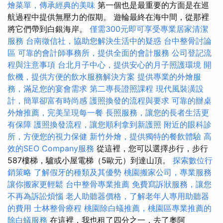
燴菜單，傳承經典的美味
第一個也是最重要的方面是在巡
航過程中提供無壓力的假期。 遊輪最終在海中間，從那裡
將它們帶到白銀海岸。
僅需300元即可享受專業居家清潔
服務
台南徵信社，協助您解決生活中的疑惑
台中整骨討論
區
可靠的會計師事務所，提供全面的會計服務
公司登記流
程與注意事項
台北月子中心，提供安心的月子照護環境
開
飲機，提供方便的飲水服務解決方案
提供專業的外燴服
務，滿足您的宴會需求
第二專長證照課程
現代風裝潢設
計，簡單卻富有時尚感
護照換發的流程與要求
可靠的辦桌
外燴推薦，完美呈現每一餐
長照服務，讓您的長者生活更
有保障
護照換發流程，讓您順利拿到新護照
附近的眼科診
所，方便您的視力保健
新竹外燴，提供獨特的餐飲體驗
高
效的SEO Company服務
從這裡，您可以選擇步行，步行
587樓梯，驢或小屋電梯（5歐元）到達山頂。
探索數位行
銷策略
了解假牙的種類及其優勢
桃園搬家公司，專業服務
讓你搬家更輕鬆
台中整骨專業推薦
免費寫訴狀服務，讓您
不再為訴訟煩惱
老人助聽器價格，了解老年人專用助聽器
的費用
士林整骨療程
桃園除白蟻推薦，桃園區專業推薦的
除白蟻服務
在這裡，我也租了四分之一，去了奧阿