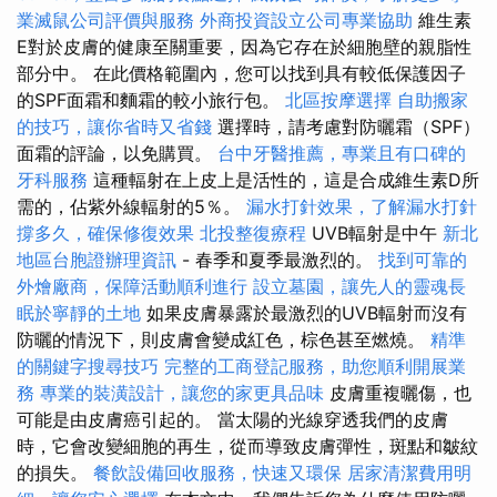
業滅鼠公司評價與服務
外商投資設立公司專業協助
維生素
E對於皮膚的健康至關重要，因為它存在於細胞壁的親脂性
部分中。 在此價格範圍內，您可以找到具有較低保護因子
的SPF面霜和麵霜的較小旅行包。
北區按摩選擇
自助搬家
的技巧，讓你省時又省錢
選擇時，請考慮對防曬霜（SPF）
面霜的評論，以免購買。
台中牙醫推薦，專業且有口碑的
牙科服務
這種輻射在上皮上是活性的，這是合成維生素D所
需的，佔紫外線輻射的5％。
漏水打針效果，了解漏水打針
撐多久，確保修復效果
北投整復療程
UVB輻射是中午
新北
地區台胞證辦理資訊
- 春季和夏季最激烈的。
找到可靠的
外燴廠商，保障活動順利進行
設立墓園，讓先人的靈魂長
眠於寧靜的土地
如果皮膚暴露於最激烈的UVB輻射而沒有
防曬的情況下，則皮膚會變成紅色，棕色甚至燃燒。
精準
的關鍵字搜尋技巧
完整的工商登記服務，助您順利開展業
務
專業的裝潢設計，讓您的家更具品味
皮膚重複曬傷，也
可能是由皮膚癌引起的。 當太陽的光線穿透我們的皮膚
時，它會改變細胞的再生，從而導致皮膚彈性，斑點和皺紋
的損失。
餐飲設備回收服務，快速又環保
居家清潔費用明