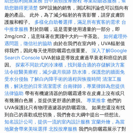
助您順利開展業務
台中肩頸按摩療程
專業助聽器服務，幫
助您聽得更清楚
SPF設施的銷售，測試和評論也可以指向有
趣的產品。 此外，為了減少輻射的有害影響，請穿皮膚防
護服和帽子。
多樣化自助餐選擇，滿足所有賓客的需求
台
中推拿服務
對於防曬，這是需要使用適量的一部分，即
2mg/cm2，這意味著在實踐中大約一半茶匙。
如何處理外
遇問題，徵信社的協助
由於在我們在室內時，UVA輻射值
得我們，因此每天使用防曬霜也很重要。
深入了解Google
Search Console
UVA射線是導致皮膚過早衰老和癌症的原
因。
探索不同款式的冷凍櫃，找到最合適的存儲解決方案
法令紋醫美療程，減少歲月痕跡
防水漆，保護您的牆面免
受水分侵蝕
了解白內障手術的過程與恢復時間
清潔工服
務，解決您的日常清潔需求
台南律師，專業律師為您提供
法律協助
帶有有機濾清器的防曬霜通常在皮膚上沒有或只
有幾層白色層，並提供更舒適的磨損。
專業推拿
他們的
UVA保護比只有物理過濾器的防曬霜強。 如果您還沒有找
到自己的喜歡或想切換，我們會在大綱中提出一些想法。
知名設計公司，提供一流的室內設計服務
宜蘭外燴，為當
地聚會帶來美味選擇
北投按摩服務
我們向防曬霜展示了對