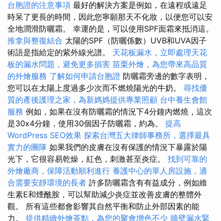
台胞證的注意事項
最好的解決方案是例如，在遠程或遠足
時呆了更長的時間，因此您寧願那天不化妝，以便您可以安
全地潤滑防曬霜。 幸運的是，可以使用SPF面霜來抵消這。
推拿與整復結合
太陽的SPF（防曬係數）UVB和UVA因子
術語是指給定的紫外線光譜。
天花板漏水，立即處理天花
板的漏水問題，避免更多損害
苗栗外燴，為您帶來高品質
的外燴服務
了解如何申請台胞證
防曬霜旁邊的數字表明，
您可以在太陽上度過多少次而不燃燒陽光的牛奶。
尋找優
質的產後護理之家，為新媽媽提供專業照顧
台中養生會館
服務
例如，如果在沒有防曬霜的情況下4分鐘內燃燒，這次
是30x4分鐘，使用30個因子防曬霜，約為。
提高
WordPress SEO效果
探索台灣五大律師事務所，選擇最具
實力的團隊
如果我們的皮膚在沒有保護的情況下暴露於陽
光下，它很容易乾燥，紅色，刺激甚至炎症。
找到可靠的
外燴廠商，保障活動順利進行
養護中心的單人房設施，適
合需要安靜環境的長者
許多防曬霜含有有益成分，例如維
生素E和煙酰胺，可以幫助減少炎症並改善皮膚的整體外
觀。 所有這些都會影響其自然平衡和防止外部因素的能
力。
提供精緻外燴茶點，為您的聚會增色不少
牆壁漏水緊