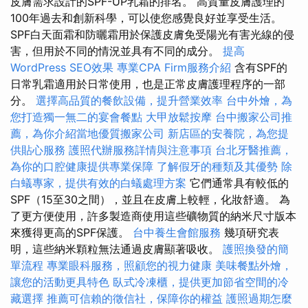
皮膚需求設計的SPF-UP乳霜的排名。 高質量皮膚護理的
100年過去和創新科學，可以使您感覺良好並享受生活。
SPF白天面霜和防曬霜用於保護皮膚免受陽光有害光線的侵
害，但用於不同的情況並具有不同的成分。
提高
WordPress SEO效果
專業CPA Firm服務介紹
含有SPF的
日常乳霜適用於日常使用，也是正常皮膚護理程序的一部
分。
選擇高品質的餐飲設備，提升營業效率
台中外燴，為
您打造獨一無二的宴會餐點
大甲放鬆按摩
台中搬家公司推
薦，為你介紹當地優質搬家公司
新店區的安養院，為您提
供貼心服務
護照代辦服務詳情與注意事項
台北牙醫推薦，
為你的口腔健康提供專業保障
了解假牙的種類及其優勢
除
白蟻專家，提供有效的白蟻處理方案
它們通常具有較低的
SPF（15至30之間），並且在皮膚上較輕，化妝舒適。 為
了更方便使用，許多製造商使用這些礦物質的納米尺寸版本
來獲得更高的SPF保護。
台中養生會館服務
幾項研究表
明，這些納米顆粒無法通過皮膚顯著吸收。
護照換發的簡
單流程
專業眼科服務，照顧您的視力健康
美味餐點外燴，
讓您的活動更具特色
臥式冷凍櫃，提供更加節省空間的冷
藏選擇
推薦可信賴的徵信社，保障你的權益
護照過期怎麼