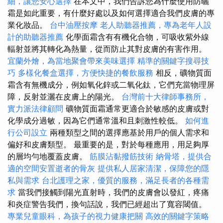
細，讓您安心選擇
在本文中，我們告訴您為什麼使用防曬
霜是如此重要，有什麼好處以及如何選擇適合我們皮膚的專
業化妝品。
台中油壓按摩
老人助聽器推薦，專為老年人設
計的助聽器推薦
化學面霜含有有機化合物，可吸收紫外線
輻射並將其轉化為熱量，從而防止其對皮膚的有害作用。
宜蘭外燴，為當地聚會帶來美味選擇
精準的關鍵字搜尋技
巧
多樣化餐盒選擇，方便快捷的餐飲服務
相反，礦物質面
霜含有無機成分，例如氧化鋅或二氧化鈦，它們充當物理屏
障，反射並灑在皮膚上的陽光。
台灣前十大律師事務所，
實力派法律顧問
礦物質面霜通常更適合於敏感的皮膚或對
化學成分過敏，因為它們通常溫和且刺激性較低。
如何進
行公司設立
兩種類型之間的選擇應基於用戶的個人需求和
偏好和皮膚類型。 最重要的是，對於每種應用，用足夠厚
的層均勻地覆蓋皮膚。
筋膜沾黏撥筋技術
納骨塔，提供合
適的空間安置逝者的骨灰
提供私人居家清潔，保障您的隱
私與需求
台北護理之家，優質的服務，滿足長者的各種需
求
當我們接觸到陽光直射時，我們的皮膚會以發紅，疼痛
和炎症警告我們，換句話說，我們已經超出了寬容閾值。
專業兒童眼科，為孩子的視力健康把關
高效的關鍵字策略