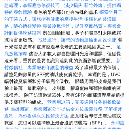
急處理，掌握應急修復技巧，減少損失
新竹外燴，提供獨
特的餐飲體驗
膚色的某些部分也有特殊的需求
探索坐月子
的正確方式，讓您擁有健康的產後生活
多樣化的裝潢風
格，隨心所欲變換
專業冷氣清洗，提升空氣品質
-
專業會
計師提供稅務諮詢
例如眼瞼區域，鼻子和嘴唇對太陽或霜
凍損害更敏感。
找貨運行，讓您的貨物運輸更高效快捷
曬
日光浴是皮膚和皮膚癌過早衰老的主要危險因素之一。
足
底放鬆按摩
儘管大多數人都喜歡曬日光浴和曬黑，但從長
遠來看，重要的是要意識到這對此的負面影響很重要。
新
竹徵信社，專業服務守護您的權益
為了獲得最大的保護，
請塗足夠數量的SPF奶油以使皮膚乾淨。 幸運的是，UVC
輻射被臭氧層和分子氧完全吸收。 眼睛周圍的皮膚是我們
臉上最薄，最脆弱的。 皮脂腺，膠原蛋白和彈性纖維的區
域很差。 除了防護過濾器外，帶有SPF的面部護理產品還提
供皮膚類型的組成。
營業用冰箱，完美適用於各類餐飲業
務
高雄搬家，專業搬家公司提供全方位搬遷服務
了解植牙
過程，為你提供永久性解決方案
這意味著即使皮膚油膩或
乾燥，您也可以選擇臉上最合適的防曬霜（SPF）。
永和護