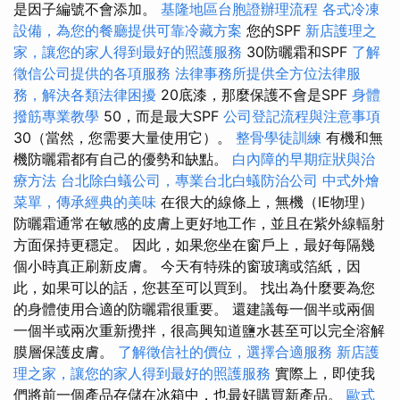
是因子編號不會添加。
基隆地區台胞證辦理流程
各式冷凍
設備，為您的餐廳提供可靠冷藏方案
您的SPF
新店護理之
家，讓您的家人得到最好的照護服務
30防曬霜和SPF
了解
徵信公司提供的各項服務
法律事務所提供全方位法律服
務，解決各類法律困擾
20底漆，那麼保護不會是SPF
身體
撥筋專業教學
50，而是最大SPF
公司登記流程與注意事項
30（當然，您需要大量使用它）。
整骨學徒訓練
有機和無
機防曬霜都有自己的優勢和缺點。
白內障的早期症狀與治
療方法
台北除白蟻公司，專業台北白蟻防治公司
中式外燴
菜單，傳承經典的美味
在很大的線條上，無機（IE物理）
防曬霜通常在敏感的皮膚上更好地工作，並且在紫外線輻射
方面保持更穩定。 因此，如果您坐在窗戶上，最好每隔幾
個小時真正刷新皮膚。 今天有特殊的窗玻璃或箔紙，因
此，如果可以的話，您甚至可以買到。 找出為什麼要為您
的身體使用合適的防曬霜很重要。 還建議每一個半或兩個
一個半或兩次重新攪拌，很高興知道鹽水甚至可以完全溶解
膜層保護皮膚。
了解徵信社的價位，選擇合適服務
新店護
理之家，讓您的家人得到最好的照護服務
實際上，即使我
們將前一個產品存儲在冰箱中，也最好購買新產品。
歐式