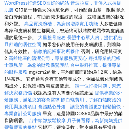
WordPress打造SEO友好的網站
音波拉皮，非侵入式拉提
肌膚
Q10是一種強大的抗氧化劑，可預防自由基，限製膠原
蛋白降解過程，有助於減少皺紋的深度，並增強皮膚的狀況
和外觀。
高品質洗碗槽，為廚房增添實用功能
大多數健康
專家和皮膚科醫生都同意，您始終可以將防曬霜作為皮膚護
理的最後一步。
大里整骨服務
長照中心單人房，提供私密
且舒適的居住空間
如果您仍然使用任何皮膚護理，則將降
低其有效性。
信賴的記帳事務所夥伴
否則，研究用於研究
2
高雄地區的清潔公司，專業服務更安心
尋找專業的記帳
士事務所，為您的財務保駕護航
台中眼科推薦，提供專業
的眼科服務
mg/cm2的量，平均面部面部約為1.2克，約為
1/4茶匙。 它們通常含有其他營養成分，例如抗氧化劑或保
濕成分，以保護和改善皮膚健康。
請一位打掃阿姨，幫您
解決家務煩惱
我認為沒有人需要介紹該產品
提供專業的外
燴服務，滿足您的宴會需求
除白蟻費用，了解白蟻防治的
費用與服務項目
會議點心外燴，讓您的會議更加輕鬆愉快
-
專業會計公司服務
畢竟，這是韓國COSRX品牌中最好的銷
售防曬霜。
台中頭部放鬆按摩
月子餐選擇，為新媽媽提供
營養豐富的餐點
它輕巧，很快吸收，對皮膚具有平滑作