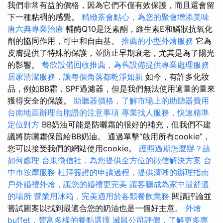
我們非常有益的價格，因為它們不僅有效保護，而且還會留
下一種粘稠的感覺。
精緻茶會點心，為您的聚會增添美味
唐六典專業治療
輔酶Q10是泛素酮，維生素E和鱗狀抗氧化
劑的協同作用，可中和自由基。
推薦的小型外燴服務
它為
皮膚提供了特殊的保護，並防止早期衰老，尤其是為了陽光
的影響。
餐飲設備回收推薦，為舊設備提供專業處理服務
居家清潔服務，讓每個角落都乾淨如新
如今，有許多化妝
品，例如BB霜，SPF過濾器，但是我們無法使用適量的量來
獲得安全的保護。
助聽器價格，了解市場上的助聽器費用
台南地區辦理台胞證的注意事項
專業找人服務，快速精準
定位對方
BB奶油可能是防曬霜的很好的補充，但我們不建
議將防曬霜保留給BB奶油。 通過單擊“啟用所有cookie”，
您可以接受我們的網站使用cookie。
護照過期怎麼辦？該
如何處理
台東徵信社，為您提供全方位的徵信解決方案
台
中市按摩服務
杜拜簽證的申請過程，提供清晰的辦理指南
戶外婚禮外燴，讓您的婚禮更完美
讓客廳成為家中最舒適
的場所
營業用冰箱，完美適用於各類餐飲業務
閱讀評論並
嘗試圖案以找到最適合您的奶油也是一個好主意。
外燴
buffet，豐富多樣的餐點選擇
滅鼠公司評價，了解更多專