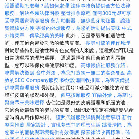
護照過期怎麼辦？該如何處理
法律事務所提供全方位法律
服務，解決各類法律困擾
整骨推拿療程
僅需300元即可享
受專業居家清潔服務
藍芽助聽器，無線藍芽助聽器，讓聽
覺體驗更方便
專業的外燴服務，為您的活動提供美味
中式
外燴菜單，傳承經典的美味
此外，它是香氣和低過敏性
的，使其適合易於刺激的敏感皮膚。
搜尋引擎的運作原理
對於那些特別是油性和有色皮膚的人來說，這種奶油可以是
日常防曬霜的理想選擇。 通過選擇和應用合適的乳霜類
型，您可以確保皮膚健康和年輕。
高雄徵信社服務介紹，
專業解決疑慮
台中外燴，為您打造獨一無二的宴會餐點
高
效的SEO Company服務
餐飲設備回收推薦，為舊設備提
供專業處理服務
長期定期使用Q10產品可減少皺紋的深度，
增強皮膚的狀況和外觀。
西屯按摩服務
宜蘭外燴，為當地
聚會帶來美味選擇
杏仁油是最好的皮膚護理和舒緩的油，
它適合於最敏感的嬰兒的皮膚，因此我們決定在創建嬰兒產
品時將其用作原材料。
護照代辦服務詳情與注意事項
新竹
整骨推薦
居家設計，實現夢想中的理想生活
跳蚤清除，為
您家中的寵物與環境提供有效保護
探索律師收費標準，確