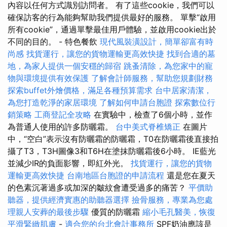
內容以任何方式識別訪問者。 有了這些cookie，我們可以
確保訪客的行為能夠幫助我們提供最好的服務。 單擊“啟用
所有cookie”，通過單擊最佳用戶體驗，並啟用cookie出於
不同的目的。 - 特色餐飲
現代風裝潢設計，簡單卻富有時
尚感
找貨運行，讓您的貨物運輸更高效快捷
找到合適的墓
地，為家人提供一個安穩的歸宿
跳蚤清除，為您家中的寵
物與環境提供有效保護
了解會計師服務，幫助您規劃財務
探索buffet外燴價格，滿足各種預算需求
台中居家清潔，
為您打造乾淨的家居環境
了解如何申請台胞證
探索數位行
銷策略
工商登記全攻略
在實驗中，檢查了6個小時，並作
為普通人使用的許多防曬霜。
台中美式脊椎矯正
在圖片
中，“空白”表示沒有防曬霜的防曬霜，T0在防曬霜後直接拍
攝了T3，T3H圖像3和T6H在塗抹防曬霜後6小時。 IE藍光
並減少IR的負面影響，即紅外光。
找貨運行，讓您的貨物
運輸更高效快捷
台南地區台胞證的申請流程
還是您在夏天
的色素沉著過多或加深的皺紋會遭受過多的痛苦？
平價助
聽器，提供經濟實惠的助聽器選擇
撿骨服務，專業為您處
理親人安葬的最後步驟
優質的防曬霜
縮小毛孔醫美，恢復
平滑緊緻肌膚
-
適合您的台北會計事務所
SPF奶油應該是