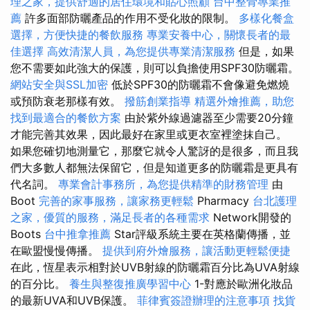
理之家，提供舒適的居住環境和貼心照顧
台中整骨專業推
薦
許多面部防曬產品的作用不受化妝的限制。
多樣化餐盒
選擇，方便快捷的餐飲服務
專業安養中心，關懷長者的最
佳選擇
高效清潔人員，為您提供專業清潔服務
但是，如果
您不需要如此強大的保護，則可以負擔使用SPF30防曬霜。
網站安全與SSL加密
低於SPF30的防曬霜不會像避免燃燒
或預防衰老那樣有效。
撥筋創業指導
精選外燴推薦，助您
找到最適合的餐飲方案
由於紫外線過濾器至少需要20分鐘
才能完善其效果，因此最好在家里或更衣室裡塗抹自己。
如果您確切地測量它，那麼它就令人驚訝的是很多，而且我
們大多數人都無法保留它，但是知道更多的防曬霜是更具有
代名詞。
專業會計事務所，為您提供精準的財務管理
由
Boot
完善的家事服務，讓家務更輕鬆
Pharmacy
台北護理
之家，優質的服務，滿足長者的各種需求
Network開發的
Boots
台中推拿推薦
Star評級系統主要在英格蘭傳播，並
在歐盟慢慢傳播。
提供到府外燴服務，讓活動更輕鬆便捷
在此，恆星表示相對於UVB射線的防曬霜百分比為UVA射線
的百分比。
養生與整復推廣學習中心
1-對應於歐洲化妝品
的最新UVA和UVB保護。
菲律賓簽證辦理的注意事項
找貨