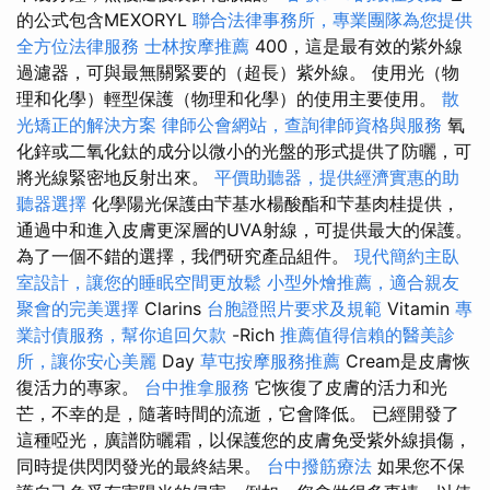
的公式包含MEXORYL
聯合法律事務所，專業團隊為您提供
全方位法律服務
士林按摩推薦
400，這是最有效的紫外線
過濾器，可與最無關緊要的（超長）紫外線。 使用光（物
理和化學）輕型保護（物理和化學）的使用主要使用。
散
光矯正的解決方案
律師公會網站，查詢律師資格與服務
氧
化鋅或二氧化鈦的成分以微小的光盤的形式提供了防曬，可
將光線緊密地反射出來。
平價助聽器，提供經濟實惠的助
聽器選擇
化學陽光保護由芐基水楊酸酯和芐基肉桂提供，
通過中和進入皮膚更深層的UVA射線，可提供最大的保護。
為了一個不錯的選擇，我們研究產品組件。
現代簡約主臥
室設計，讓您的睡眠空間更放鬆
小型外燴推薦，適合親友
聚會的完美選擇
Clarins
台胞證照片要求及規範
Vitamin
專
業討債服務，幫你追回欠款
-Rich
推薦值得信賴的醫美診
所，讓你安心美麗
Day
草屯按摩服務推薦
Cream是皮膚恢
復活力的專家。
台中推拿服務
它恢復了皮膚的活力和光
芒，不幸的是，隨著時間的流逝，它會降低。 已經開發了
這種啞光，廣譜防曬霜，以保護您的皮膚免受紫外線損傷，
同時提供閃閃發光的最終結果。
台中撥筋療法
如果您不保