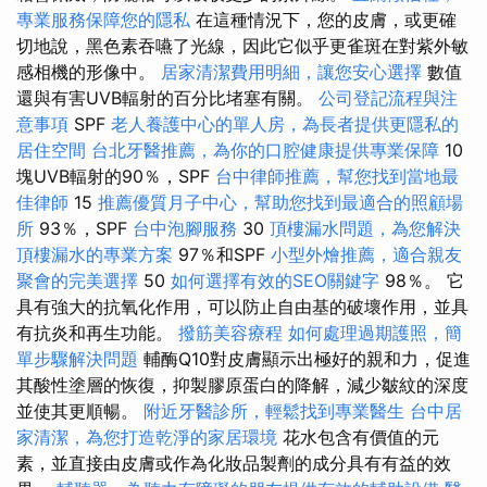
專業服務保障您的隱私
在這種情況下，您的皮膚，或更確
切地說，黑色素吞嚥了光線，因此它似乎更雀斑在對紫外敏
感相機的形像中。
居家清潔費用明細，讓您安心選擇
數值
還與有害UVB輻射的百分比堵塞有關。
公司登記流程與注
意事項
SPF
老人養護中心的單人房，為長者提供更隱私的
居住空間
台北牙醫推薦，為你的口腔健康提供專業保障
10
塊UVB輻射的90％，SPF
台中律師推薦，幫您找到當地最
佳律師
15
推薦優質月子中心，幫助您找到最適合的照顧場
所
93％，SPF
台中泡腳服務
30
頂樓漏水問題，為您解決
頂樓漏水的專業方案
97％和SPF
小型外燴推薦，適合親友
聚會的完美選擇
50
如何選擇有效的SEO關鍵字
98％。 它
具有強大的抗氧化作用，可以防止自由基的破壞作用，並具
有抗炎和再生功能。
撥筋美容療程
如何處理過期護照，簡
單步驟解決問題
輔酶Q10對皮膚顯示出極好的親和力，促進
其酸性塗層的恢復，抑製膠原蛋白的降解，減少皺紋的深度
並使其更順暢。
附近牙醫診所，輕鬆找到專業醫生
台中居
家清潔，為您打造乾淨的家居環境
花水包含有價值的元
素，並直接由皮膚或作為化妝品製劑的成分具有有益的效