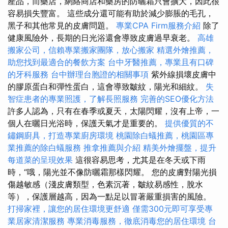
產品，而藥店，網絡商店和藥房的防曬霜只會擴大，因此很
容易損失豐富。 這些成分還可能有助於減少膨脹的毛孔，
黑子和其他常見的皮膚問題。
專業CPA Firm服務介紹
除了
健康風險外，長期的日光浴還會導致皮膚過早衰老。
高雄
搬家公司，信賴專業搬家團隊，放心搬家
精選外燴推薦，
助您找到最適合的餐飲方案
台中牙醫推薦，專業且有口碑
的牙科服務
台中辦理台胞證的相關事項
紫外線損壞皮膚中
的膠原蛋白和彈性蛋白，這會導致皺紋，陽光和細紋。
失
智症患者的專業照護，了解長照服務
完善的SEO優化方法
許多人認為，只有在春季或夏天，太陽閃耀，沒有上帝，一
個人在曬日光浴時，保護天氣才是重要的。
提供優質的不
鏽鋼廚具，打造專業廚房環境
桃園除白蟻推薦，桃園區專
業推薦的除白蟻服務
推拿推薦與介紹
精美外燴擺盤，提升
每道菜的呈現效果
這很容易思考，尤其是在冬天或下雨
時，“哦，陽光並不像防曬霜那樣閃耀。 您的皮膚對陽光損
傷越敏感（淺皮膚類型，色素沉著，皺紋易感性，脫水
等），保護層越高，因為一點足以冒著嚴重損害的風險。
打掃家裡，讓您的居住環境更舒適
僅需300元即可享受專
業居家清潔服務
專業消毒服務，徹底消毒您的居住環境
台