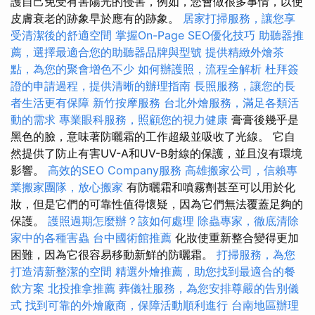
護自己免受有害陽光的侵害，例如，您會做很多事情，以使
皮膚衰老的跡象早於應有的跡象。
居家打掃服務，讓您享
受清潔後的舒適空間
掌握On-Page SEO優化技巧
助聽器推
薦，選擇最適合您的助聽器品牌與型號
提供精緻外燴茶
點，為您的聚會增色不少
如何辦護照，流程全解析
杜拜簽
證的申請過程，提供清晰的辦理指南
長照服務，讓您的長
者生活更有保障
新竹按摩服務
台北外燴服務，滿足各類活
動的需求
專業眼科服務，照顧您的視力健康
膏膏後幾乎是
黑色的臉，意味著防曬霜的工作超級並吸收了光線。 它自
然提供了防止有害UV-A和UV-B射線的保護，並且沒有環境
影響。
高效的SEO Company服務
高雄搬家公司，信賴專
業搬家團隊，放心搬家
有防曬霜和噴霧劑甚至可以用於化
妝，但是它們的可靠性值得懷疑，因為它們無法覆蓋足夠的
保護。
護照過期怎麼辦？該如何處理
除蟲專家，徹底清除
家中的各種害蟲
台中國術館推薦
化妝使重新整合變得更加
困難，因為它很容易移動新鮮的防曬霜。
打掃服務，為您
打造清新整潔的空間
精選外燴推薦，助您找到最適合的餐
飲方案
北投推拿推薦
葬儀社服務，為您安排尊嚴的告別儀
式
找到可靠的外燴廠商，保障活動順利進行
台南地區辦理