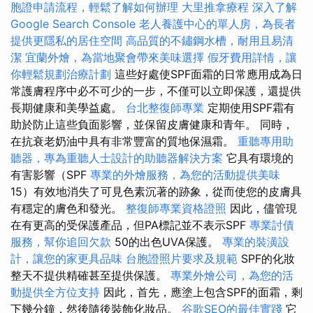
胞證申請流程，輕鬆了解如何辦理
大里推拿療程
深入了解
Google Search Console
老人養護中心的單人房，為長者
提供更隱私的居住空間
高品質的不鏽鋼水槽，耐用且易清
潔
宜蘭外燴，為當地聚會帶來美味選擇
假牙費用詳情，讓
你輕鬆規劃治療計劃
這些好處使SPF面霜的日常應用成為日
常護膚程序中必不可少的一步，不僅可以立即保護，還提供
長期健康和美學益處。
台北整復師專業
定期使用SPF霜有
助於防止這些負面影響，並保留皮膚健康和青年。 同時，
在抗衰老奶油中具有非常豐富的質地保濕霜。
重聽專用助
聽器，專為重聽人士設計的助聽器解決方案
它具有環境的
有害影響（SPF
專業的外燴服務，為您的活動提供美味
15）有效地消失了可見色素沉著的跡象，從而使您的皮膚具
有穩定的膚色和發光。
整復師專業資格證照
因此，儘管現
在有更高的受保護產品，但PA標記並不表示SPF
專業討債
服務，幫你追回欠款
50的出色UVA保護。
專業的裝潢設
計，讓您的家更具品味
台胞證照片要求及規範
SPF的化妝
整天不提供精確甚至提供保護。
專業外燴公司，為您的活
動提供全方位支持
因此，首先，應塗上包含SPF的面霜，剩
下幾分鐘，然後隨後裝飾化妝品。
谷歌SEO的最佳實踐
它