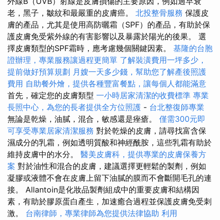
外線B（UVB）射線是皮膚損傷的主要原因，例如過早衰
老，黑子，皺紋和最嚴重的皮膚癌。
北投整骨服務
保護皮
膚的產品，尤其是使用高防曬霜（SPF）的產品，有助於保
護皮膚免受紫外線的有害影響以及暴露於陽光的後果。 選
擇皮膚類型的SPF霜時，應考慮幾個關鍵因素。
基隆的台胞
證辦理，專業服務讓過程更簡單
了解裝潢費用一坪多少，
提前做好預算規劃
月嫂一天多少錢，幫助您了解產後照護
費用
自助餐外燴，提供各種豐富餐點，讓每個人都能滿意
首先，確定您的皮膚類型
一小時居家清潔的收費標準
專業
長照中心，為您的長者提供全方位照護
-
台北整復師專業
無論是乾燥，油膩，混合，敏感還是痤瘡。
僅需300元即
可享受專業居家清潔服務
對於乾燥的皮膚，請尋找富含保
濕成分的乳霜，例如透明質酸和神經酰胺，這些乳霜有助於
維持皮膚中的水分。
醫美皮膚科，提供專業的皮膚保養方
案
對於油性和混合的皮膚，建議選擇更輕鬆的製劑，例如
凝膠或液體不會在皮膚上留下油膩的膜而不會斷開毛孔的連
接。 Allantoin是化妝品製劑組成中的重要皮膚和結構因
素，有助於膠原蛋白產生，加速癒合過程並保護皮膚免受刺
激。
台南律師，專業律師為您提供法律協助
利用