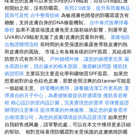
味著您的皮膚可以承受30倍的UVB輻射，而在UVB腮紅過
程開始之前，沒有防曬霜。
長照2.0政策，提升長照服務品
質與可及性
台中整骨技術
為敏感膚色開發的防曬霜還含有
糖酸，支持皮膚自身的DNA修復機制。
台中泰式按摩排毒
療程
如果不適當保護皮膚免受太陽射線的影響，則遲早是
UVA和UVB輻射克服了皮膚/皮膚的質量和外觀。
基隆地區
台胞證辦理流程
長時間的未受保護的暴露會導致皮膚灼熱
和皮膚癌的風險。 市場上有各種各樣的SPF面霜，其組成和
防禦方式有所不同。
戶外婚禮外燴，讓您的婚禮更完美
漏
水原因分析，找出漏水的根本原因，徹底解決問題
撥筋技
術證照班
主要區別主要是化學和礦物質SPF面霜。 如果您
想要絕對的金色棕色皮膚，那麼使用涼爽的自tanner可能是
一個超級主意。
靜電機的應用，讓餐廳清潔工作更高效
選
擇適合的月子中心，為產後恢復提供舒適環境
撥筋美容療
程
精心設計的室內設計圖，完美實現您的需求
菲律賓簽證
辦理的注意事項
提供專業的外燴服務，滿足您的宴會需求
台南清潔公司，為您的居家環境提供高品質清潔
如果您對
自我銷售感興趣，請單擊此處，可以在本文中獲得更多詳細
的幫助。 相對意味著用防曬霜對未受保護的皮膚燃燒防曬