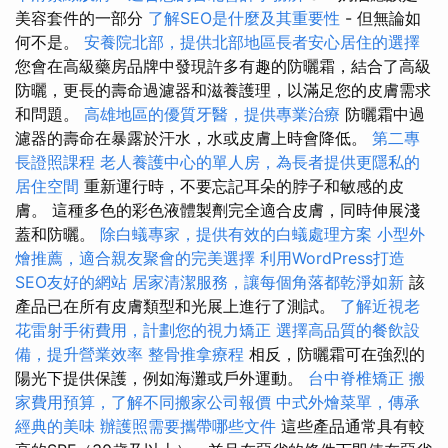
美容套件的一部分
了解SEO是什麼及其重要性
- 但無論如
何不是。
安養院北部，提供北部地區長者安心居住的選擇
您會在高級藥房品牌中發現許多有趣的防曬霜，結合了高級
防曬，更長的壽命過濾器和滋養護理，以滿足您的皮膚需求
和問題。
高雄地區的優質牙醫，提供專業治療
防曬霜中過
濾器的壽命在暴露於汗水，水或皮膚上時會降低。
第二專
長證照課程
老人養護中心的單人房，為長者提供更隱私的
居住空間
重新運行時，不要忘記耳朵的脖子和敏感的皮
膚。 這種多色的彩色液體製劑完全適合皮膚，同時伸展淺
蓋和防曬。
除白蟻專家，提供有效的白蟻處理方案
小型外
燴推薦，適合親友聚會的完美選擇
利用WordPress打造
SEO友好的網站
居家清潔服務，讓每個角落都乾淨如新
該
產品已在所有皮膚類型和光展上進行了測試。
了解近視老
花雷射手術費用，計劃您的視力矯正
選擇高品質的餐飲設
備，提升營業效率
整骨推拿療程
相反，防曬霜可在強烈的
陽光下提供保護，例如海灘或戶外運動。
台中脊椎矯正
搬
家費用預算，了解不同搬家公司報價
中式外燴菜單，傳承
經典的美味
辦護照需要攜帶哪些文件
這些產品通常具有較