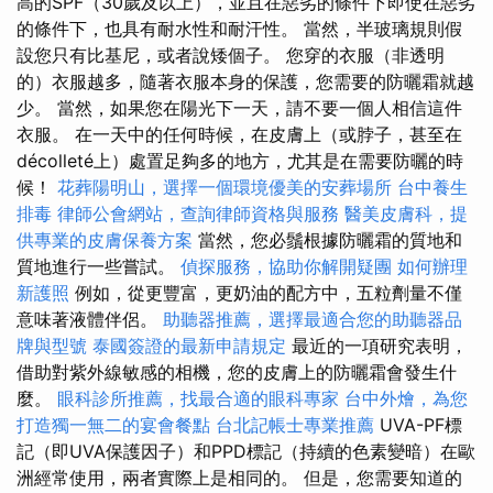
高的SPF（30歲及以上），並且在惡劣的條件下即使在惡劣
的條件下，也具有耐水性和耐汗性。 當然，半玻璃規則假
設您只有比基尼，或者說矮個子。 您穿的衣服（非透明
的）衣服越多，隨著衣服本身的保護，您需要的防曬霜就越
少。 當然，如果您在陽光下一天，請不要一個人相信這件
衣服。 在一天中的任何時候，在皮膚上（或脖子，甚至在
décolleté上）處置足夠多的地方，尤其是在需要防曬的時
候！
花葬陽明山，選擇一個環境優美的安葬場所
台中養生
排毒
律師公會網站，查詢律師資格與服務
醫美皮膚科，提
供專業的皮膚保養方案
當然，您必鬚根據防曬霜的質地和
質地進行一些嘗試。
偵探服務，協助你解開疑團
如何辦理
新護照
例如，從更豐富，更奶油的配方中，五粒劑量不僅
意味著液體伴侶。
助聽器推薦，選擇最適合您的助聽器品
牌與型號
泰國簽證的最新申請規定
最近的一項研究表明，
借助對紫外線敏感的相機，您的皮膚上的防曬霜會發生什
麼。
眼科診所推薦，找最合適的眼科專家
台中外燴，為您
打造獨一無二的宴會餐點
台北記帳士專業推薦
UVA-PF標
記（即UVA保護因子）和PPD標記（持續的色素變暗）在歐
洲經常使用，兩者實際上是相同的。 但是，您需要知道的