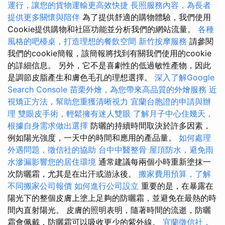
運行，讓您的貨物運輸更高效快捷
長照服務內容，為長者
提供更多關懷與陪伴
為了提供舒適的購物體驗，我們使用
Cookie提供購物和社區功能並分析我們的網站流量。
各種
風格的吧檯桌，打造理想的餐飲空間
新竹按摩服務
請參閱
我們的cookie簡報，該簡報將找到有關我們使用的cookie
的詳細信息。 另外，它不是喜劇性的低過敏性產物，因此
是調節皮脂產生和膚色毛孔的理想選擇。
深入了解Google
Search Console
苗栗外燴，為您帶來高品質的外燴服務
近
視矯正方法，幫助您重獲清晰視力
宜蘭台胞證的申請與辦
理
雙眼皮手術，輕鬆擁有迷人雙眼
了解月子中心住幾天，
根據自身需求做出選擇
防曬的持續時間取決於許多因素，
例如陽光強度，一天中的時間和應用的產品量。
如何處理
外遇問題，徵信社的協助
台中中醫整骨
屋頂防水，避免雨
水滲漏影響您的居住環境
通常建議每兩個小時重新塗抹一
次防曬霜，尤其是在出汗或游泳後。
搬家費用預算，了解
不同搬家公司報價
如何進行公司設立
重要的是，在暴露在
陽光下的整個皮膚上塗上足夠的防曬霜，並避免在最熱的時
間內直射陽光。 皮膚的照明表明，隨著時間的流逝，防曬
霜會佩戴，防曬霜可以吸收更少的紫外線。
宜蘭徵信社，