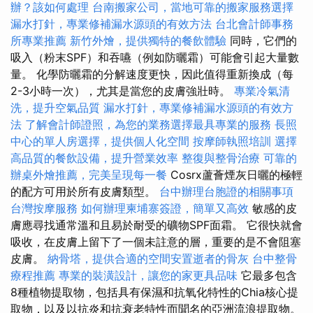
辦？該如何處理
台南搬家公司，當地可靠的搬家服務選擇
漏水打針，專業修補漏水源頭的有效方法
台北會計師事務
所專業推薦
新竹外燴，提供獨特的餐飲體驗
同時，它們的
吸入（粉末SPF）和吞嚥（例如防曬霜）可能會引起大量數
量。 化學防曬霜的分解速度更快，因此值得重新換成（每
2-3小時一次），尤其是當您的皮膚強壯時。
專業冷氣清
洗，提升空氣品質
漏水打針，專業修補漏水源頭的有效方
法
了解會計師證照，為您的業務選擇最具專業的服務
長照
中心的單人房選擇，提供個人化空間
按摩師執照培訓
選擇
高品質的餐飲設備，提升營業效率
整復與整骨治療
可靠的
辦桌外燴推薦，完美呈現每一餐
Cosrx蘆薈煙灰日曬的極輕
的配方可用於所有皮膚類型。
台中辦理台胞證的相關事項
台灣按摩服務
如何辦理柬埔寨簽證，簡單又高效
敏感的皮
膚應尋找通常溫和且易於耐受的礦物SPF面霜。 它很快就會
吸收，在皮膚上留下了一個未註意的層，重要的是不會阻塞
皮膚。
納骨塔，提供合適的空間安置逝者的骨灰
台中整骨
療程推薦
專業的裝潢設計，讓您的家更具品味
它最多包含
8種植物提取物，包括具有保濕和抗氧化特性的Chia核心提
取物，以及以抗炎和抗衰老特性而聞名的亞洲流浪提取物。