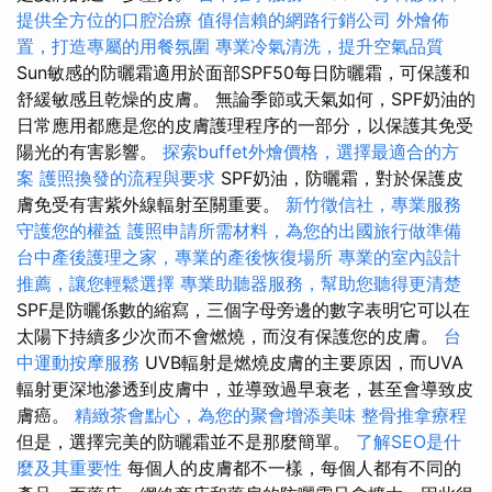
提供全方位的口腔治療
值得信賴的網路行銷公司
外燴佈
置，打造專屬的用餐氛圍
專業冷氣清洗，提升空氣品質
Sun敏感的防曬霜適用於面部SPF50每日防曬霜，可保護和
舒緩敏感且乾燥的皮膚。 無論季節或天氣如何，SPF奶油的
日常應用都應是您的皮膚護理程序的一部分，以保護其免受
陽光的有害影響。
探索buffet外燴價格，選擇最適合的方
案
護照換發的流程與要求
SPF奶油，防曬霜，對於保護皮
膚免受有害紫外線輻射至關重要。
新竹徵信社，專業服務
守護您的權益
護照申請所需材料，為您的出國旅行做準備
台中產後護理之家，專業的產後恢復場所
專業的室內設計
推薦，讓您輕鬆選擇
專業助聽器服務，幫助您聽得更清楚
SPF是防曬係數的縮寫，三個字母旁邊的數字表明它可以在
太陽下持續多少次而不會燃燒，而沒有保護您的皮膚。
台
中運動按摩服務
UVB輻射是燃燒皮膚的主要原因，而UVA
輻射更深地滲透到皮膚中，並導致過早衰老，甚至會導致皮
膚癌。
精緻茶會點心，為您的聚會增添美味
整骨推拿療程
但是，選擇完美的防曬霜並不是那麼簡單。
了解SEO是什
麼及其重要性
每個人的皮膚都不一樣，每個人都有不同的