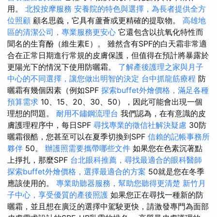
用。
北投按摩服務
安養院的特色與選擇，為長者提供全方
位照顧
顧名思義，它具有蘆薈或更精確的提取物。
高雄地
區的清潔公司，專業服務更安心
它還包含以抗氧化特性而
聞名的生育酚（維生素E）。 雖然含有SPF的白天霜非常適
合在正常日期進行常規的皮膚保護，但值得在預計將暴露於
更陽光下的情況下使用防曬霜。
了解產後護理之家與月子
中心的不同選擇，讓您做出明智的決定
台中抓龍筋療程
防
曬霜有幾個因素（例如SPF
探索buffet外燴價格，滿足各種
預算需求
10、15、20、30、50），因此可能會出現一個
理想的問題。
耐用不鏽鋼流理台
我們認為，在有意識的皮
膚護理程序中，每日SPF
尋找專業的徵信社解決疑慮
30防
曬霜很酷，您甚至可以在夏季切換到SPF
信賴的記帳事務所
夥伴
50。
辦護照需要攜帶哪些文件
如果您在色素沉著點
上掙扎，那麼SPF
台北眼科推薦，尋找最適合的眼科醫師
探索buffet外燴價格，選擇最適合的方案
50就是您在冬季
應該使用的。
專業助聽器服務，幫助您聽得更清楚
新竹月
子中心，享受優質的產後照護
如果您正在尋找一種新的防
曬霜，並且想在廣泛的選擇中駕駛更快，請激發專門為面部