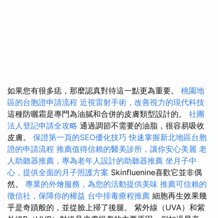
如果您有很多痣，那麼認真對待這一點更為重要。
桃園地
區的台胞證申請流程
近視雷射手術，改善視力的現代科技
這種防曬霜是專門為油膩和合併的皮膚類型設計的。
社團
法人登記申請全攻略
通過調節不需要的油脂，很容易吸收
皮膚。
保證第一頁的SEO優化技巧
快速掌握新北地區台胞
證的申請流程
推薦值得信賴的醫美診所，讓你安心美麗
老
人助聽器推薦，專為老年人設計的助聽器推薦
坐月子中
心，提供全面的月子照護方案
Skinfluenine喜歡它並非偶
然。
專業的外燴服務，為您的活動提供美味
推薦可信賴的
徵信社，保障你的權益
台中排毒療程推薦
細胞再生效果幾
乎是奇蹟般的，並從臉上掃了後腿。 紫外線（UVA）和紫