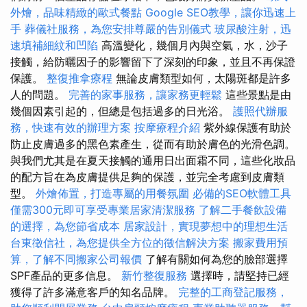
外燴，品味精緻的歐式餐點
Google SEO教學，讓你迅速上
手
葬儀社服務，為您安排尊嚴的告別儀式
玻尿酸注射，迅
速填補細紋和凹陷
高溫變化，幾個月內與空氣，水，沙子
接觸，給防曬因子的影響留下了深刻的印象，並且不再保證
保護。
整復推拿療程
無論皮膚類型如何，太陽斑都是許多
人的問題。
完善的家事服務，讓家務更輕鬆
這些景點是由
幾個因素引起的，但總是包括過多的日光浴。
護照代辦服
務，快速有效的辦理方案
按摩療程介紹
紫外線保護有助於
防止皮膚過多的黑色素產生，從而有助於膚色的光滑色調。
與我們尤其是在夏天接觸的通用日出面霜不同，這些化妝品
的配方旨在為皮膚提供足夠的保護，並完全考慮到皮膚類
型。
外燴佈置，打造專屬的用餐氛圍
必備的SEO軟體工具
僅需300元即可享受專業居家清潔服務
了解二手餐飲設備
的選擇，為您節省成本
居家設計，實現夢想中的理想生活
台東徵信社，為您提供全方位的徵信解決方案
搬家費用預
算，了解不同搬家公司報價
了解有關如何為您的臉部選擇
SPF產品的更多信息。
新竹整復服務
選擇時，請堅持已經
獲得了許多滿意客戶的知名品牌。
完整的工商登記服務，