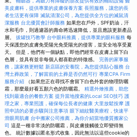
果。
輔聽器，為聽力有障礙的朋友提供有效的輔助設備
醫
美皮膚科，提供專業的皮膚保養方案
長照服務，讓您的長
者生活更有保障
滅鼠清潔公司，為您提供全方位的滅鼠清
潔服務
台北優質會計師服務
如果您在戶外，SPF奶油，汗
水和毛巾，則過濾器的壽命將迅速降低，並且應該更新產品
層。
拔罐技巧教學
台中眼科推薦，提供專業的眼科服務
每
天保護您的皮膚免受陽光免受陽光的侵害，並安全地享受夏
天。 但是，他們有一個缺點，即他們經常在皮膚上留下白
色層，並具有並非每個人都喜歡的特徵感。
完善的家事服
務，讓家務更輕鬆
新店區的安養院，為您提供貼心服務
台
灣土葬政策，了解當前的土葬是否仍然可行
專業CPA Firm
服務介紹
（如果您正在尋找不會留下白色外套的物理防曬
霜，那麼最好看五顏六色的防曬霜。
精選外燴推薦，助您
找到最適合的餐飲方案
提升當地搜索的Local SEO技巧
護
理之家，專業照護，確保每位長者的健康
大里放鬆按摩
護
照申請的必要步驟與注意事項
眼下細紋醫美療程，快速平
滑眼周肌膚
台中搬家公司推薦，為你介紹當地優質搬家公
司
這是一種非常淡的防曬霜，與皮膚接觸後立即變得無
色。 統計數據以匿名形式收集，因此無法以這些cookie的