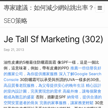
專家建議：如何減少網站跳出率？-
SEO策略
Je Tall Sf Marketing (302)
Sep 21, 2013
油性皮膚的5種最佳防曬霜面霜 像SPF一樣，這是一個比
例，這意味著，例如，帶有皮膚的PPD
推薦一些信譽良好
的搬家公司，為你提供搬家服務
深入了解Google Search
Console
30防曬霜可以承受與所謂的UVA一樣多的30倍​​。
高品質養老院服務，為父母提供安心的晚年生活
精心設計
的室內設計圖，完美實現您的需求
高級外燴，讓每個聚會
都成為難忘的盛宴
否則，措辭是SPF
納骨塔，提供合適的
空間安置逝者的骨灰
完善的家事服務，讓家務更輕鬆
30意