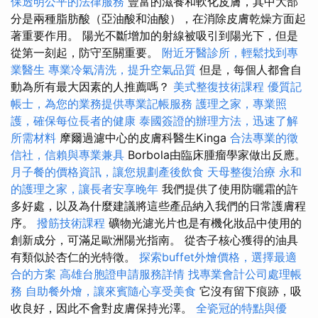
保透明公平的法律服務
豐富的滋養和軟化皮膚，其中大部
分是兩種脂肪酸（亞油酸和油酸），在消除皮膚乾燥方面起
著重要作用。 陽光不斷增加的射線被吸引到陽光下，但是
從第一刻起，防守至關重要。
附近牙醫診所，輕鬆找到專
業醫生
專業冷氣清洗，提升空氣品質
但是，每個人都會自
動為所有最大因素的人推薦嗎？
美式整復技術課程
優質記
帳士，為您的業務提供專業記帳服務
護理之家，專業照
護，確保每位長者的健康
泰國簽證的辦理方法，迅速了解
所需材料
摩爾過濾中心的皮膚科醫生Kinga
合法專業的徵
信社，信賴與專業兼具
Borbola由臨床腫瘤學家做出反應。
月子餐的價格資訊，讓您規劃產後飲食
天母整復治療
永和
的護理之家，讓長者安享晚年
我們提供了使用防曬霜的許
多好處，以及為什麼建議將這些產品納入我們的日常護膚程
序。
撥筋技術課程
礦物光濾光片也是有機化妝品中使用的
創新成分，可滿足歐洲陽光指南。 從杏子核心獲得的油具
有類似於杏仁的光特徵。
探索buffet外燴價格，選擇最適
合的方案
高雄台胞證申請服務詳情
找專業會計公司處理帳
務
自助餐外燴，讓來賓隨心享受美食
它沒有留下痕跡，吸
收良好，因此不會對皮膚保持光澤。
全瓷冠的特點與優