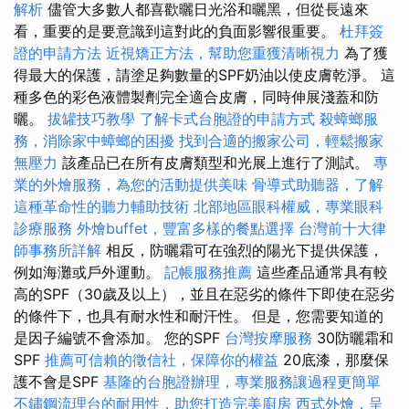
解析
儘管大多數人都喜歡曬日光浴和曬黑，但從長遠來
看，重要的是要意識到這對此的負面影響很重要。
杜拜簽
證的申請方法
近視矯正方法，幫助您重獲清晰視力
為了獲
得最大的保護，請塗足夠數量的SPF奶油以使皮膚乾淨。 這
種多色的彩色液體製劑完全適合皮膚，同時伸展淺蓋和防
曬。
拔罐技巧教學
了解卡式台胞證的申請方式
殺蟑螂服
務，消除家中蟑螂的困擾
找到合適的搬家公司，輕鬆搬家
無壓力
該產品已在所有皮膚類型和光展上進行了測試。
專
業的外燴服務，為您的活動提供美味
骨導式助聽器，了解
這種革命性的聽力輔助技術
北部地區眼科權威，專業眼科
診療服務
外燴buffet，豐富多樣的餐點選擇
台灣前十大律
師事務所詳解
相反，防曬霜可在強烈的陽光下提供保護，
例如海灘或戶外運動。
記帳服務推薦
這些產品通常具有較
高的SPF（30歲及以上），並且在惡劣的條件下即使在惡劣
的條件下，也具有耐水性和耐汗性。 但是，您需要知道的
是因子編號不會添加。 您的SPF
台灣按摩服務
30防曬霜和
SPF
推薦可信賴的徵信社，保障你的權益
20底漆，那麼保
護不會是SPF
基隆的台胞證辦理，專業服務讓過程更簡單
不鏽鋼流理台的耐用性，助您打造完美廚房
西式外燴，呈