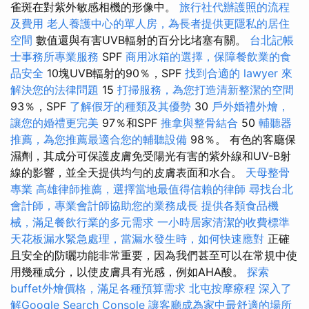
雀斑在對紫外敏感相機的形像中。
旅行社代辦護照的流程
及費用
老人養護中心的單人房，為長者提供更隱私的居住
空間
數值還與有害UVB輻射的百分比堵塞有關。
台北記帳
士事務所專業服務
SPF
商用冰箱的選擇，保障餐飲業的食
品安全
10塊UVB輻射的90％，SPF
找到合適的 lawyer 來
解決您的法律問題
15
打掃服務，為您打造清新整潔的空間
93％，SPF
了解假牙的種類及其優勢
30
戶外婚禮外燴，
讓您的婚禮更完美
97％和SPF
推拿與整骨結合
50
輔聽器
推薦，為您推薦最適合您的輔聽設備
98％。 有色的客廳保
濕劑，其成分可保護皮膚免受陽光有害的紫外線和UV-B射
線的影響，並全天提供均勻的皮膚表面和水合。
天母整骨
專業
高雄律師推薦，選擇當地最值得信賴的律師
尋找台北
會計師，專業會計師協助您的業務成長
提供各類食品機
械，滿足餐飲行業的多元需求
一小時居家清潔的收費標準
天花板漏水緊急處理，當漏水發生時，如何快速應對
正確
且安全的防曬功能非常重要，因為我們甚至可以在常規中使
用幾種成分，以使皮膚具有光感，例如AHA酸。
探索
buffet外燴價格，滿足各種預算需求
北屯按摩療程
深入了
解Google Search Console
讓客廳成為家中最舒適的場所