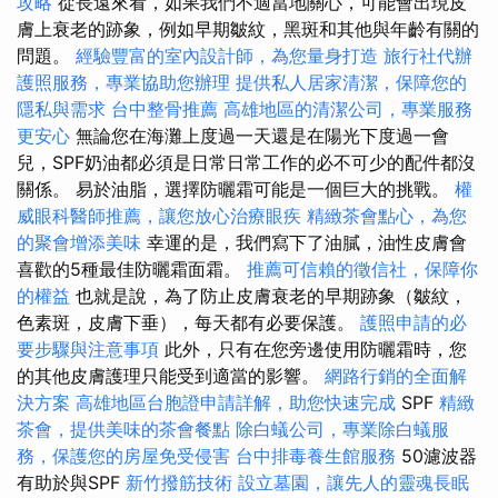
攻略
從長遠來看，如果我們不適當地關心，可能會出現皮
膚上衰老的跡象，例如早期皺紋，黑斑和其他與年齡有關的
問題。
經驗豐富的室內設計師，為您量身打造
旅行社代辦
護照服務，專業協助您辦理
提供私人居家清潔，保障您的
隱私與需求
台中整骨推薦
高雄地區的清潔公司，專業服務
更安心
無論您在海灘上度過一天還是在陽光下度過一會
兒，SPF奶油都必須是日常日常工作的必不可少的配件都沒
關係。 易於油脂，選擇防曬霜可能是一個巨大的挑戰。
權
威眼科醫師推薦，讓您放心治療眼疾
精緻茶會點心，為您
的聚會增添美味
幸運的是，我們寫下了油膩，油性皮膚會
喜歡的5種最佳防曬霜面霜。
推薦可信賴的徵信社，保障你
的權益
也就是說，為了防止皮膚衰老的早期跡象（皺紋，
色素斑，皮膚下垂），每天都有必要保護。
護照申請的必
要步驟與注意事項
此外，只有在您旁邊使用防曬霜時，您
的其他皮膚護理只能受到適當的影響。
網路行銷的全面解
決方案
高雄地區台胞證申請詳解，助您快速完成
SPF
精緻
茶會，提供美味的茶會餐點
除白蟻公司，專業除白蟻服
務，保護您的房屋免受侵害
台中排毒養生館服務
50濾波器
有助於與SPF
新竹撥筋技術
設立墓園，讓先人的靈魂長眠