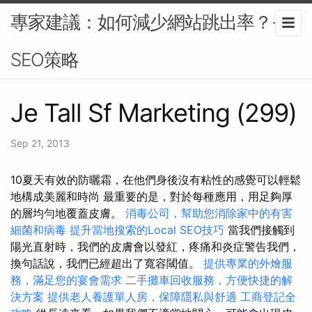
專家建議：如何減少網站跳出率？-
SEO策略
Je Tall Sf Marketing (299)
Sep 21, 2013
10夏天有效的防曬霜，在他們身後沒有粘性的感覺可以輕鬆
地構成美麗和時尚 最重要的是，對於每種應用，用足夠厚
的層均勻地覆蓋皮膚。
消毒公司，幫助您消除家中的有害
細菌和病毒
提升當地搜索的Local SEO技巧
當我們接觸到
陽光直射時，我們的皮膚會以發紅，疼痛和炎症警告我們，
換句話說，我們已經超出了寬容閾值。
提供專業的外燴服
務，滿足您的宴會需求
二手攤車回收服務，方便快捷的解
決方案
提供老人養護單人房，保障隱私與舒適
工商登記全