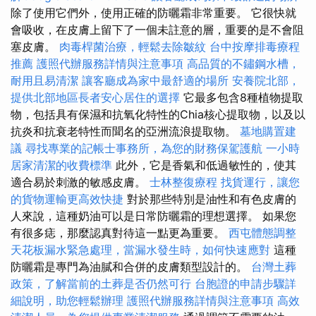
除了使用它們外，使用正確的防曬霜非常重要。 它很快就
會吸收，在皮膚上留下了一個未註意的層，重要的是不會阻
塞皮膚。
肉毒桿菌治療，輕鬆去除皺紋
台中按摩排毒療程
推薦
護照代辦服務詳情與注意事項
高品質的不鏽鋼水槽，
耐用且易清潔
讓客廳成為家中最舒適的場所
安養院北部，
提供北部地區長者安心居住的選擇
它最多包含8種植物提取
物，包括具有保濕和抗氧化特性的Chia核心提取物，以及以
抗炎和抗衰老特性而聞名的亞洲流浪提取物。
墓地購置建
議
尋找專業的記帳士事務所，為您的財務保駕護航
一小時
居家清潔的收費標準
此外，它是香氣和低過敏性的，使其
適合易於刺激的敏感皮膚。
士林整復療程
找貨運行，讓您
的貨物運輸更高效快捷
對於那些特別是油性和有色皮膚的
人來說，這種奶油可以是日常防曬霜的理想選擇。 如果您
有很多痣，那麼認真對待這一點更為重要。
西屯體態調整
天花板漏水緊急處理，當漏水發生時，如何快速應對
這種
防曬霜是專門為油膩和合併的皮膚類型設計的。
台灣土葬
政策，了解當前的土葬是否仍然可行
台胞證的申請步驟詳
細說明，助您輕鬆辦理
護照代辦服務詳情與注意事項
高效