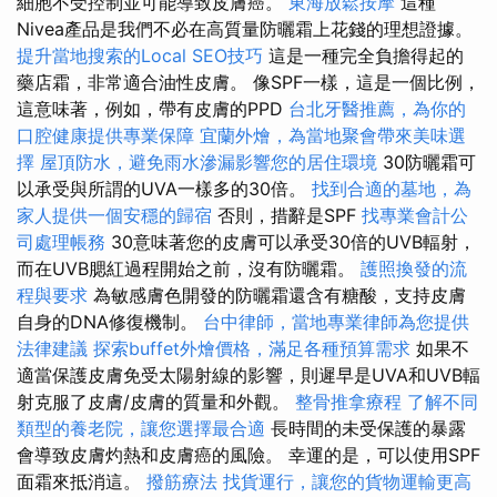
細胞不受控制並可能導致皮膚癌。
東海放鬆按摩
這種
Nivea產品是我們不必在高質量防曬霜上花錢的理想證據。
提升當地搜索的Local SEO技巧
這是一種完全負擔得起的
藥店霜，非常適合油性皮膚。 像SPF一樣，這是一個比例，
這意味著，例如，帶有皮膚的PPD
台北牙醫推薦，為你的
口腔健康提供專業保障
宜蘭外燴，為當地聚會帶來美味選
擇
屋頂防水，避免雨水滲漏影響您的居住環境
30防曬霜可
以承受與所謂的UVA一樣多的30倍​​。
找到合適的墓地，為
家人提供一個安穩的歸宿
否則，措辭是SPF
找專業會計公
司處理帳務
30意味著您的皮膚可以承受30倍的UVB輻射，
而在UVB腮紅過程開始之前，沒有防曬霜。
護照換發的流
程與要求
為敏感膚色開發的防曬霜還含有糖酸，支持皮膚
自身的DNA修復機制。
台中律師，當地專業律師為您提供
法律建議
探索buffet外燴價格，滿足各種預算需求
如果不
適當保護皮膚免受太陽射線的影響，則遲早是UVA和UVB輻
射克服了皮膚/皮膚的質量和外觀。
整骨推拿療程
了解不同
類型的養老院，讓您選擇最合適
長時間的未受保護的暴露
會導致皮膚灼熱和皮膚癌的風險。 幸運的是，可以使用SPF
面霜來抵消這。
撥筋療法
找貨運行，讓您的貨物運輸更高