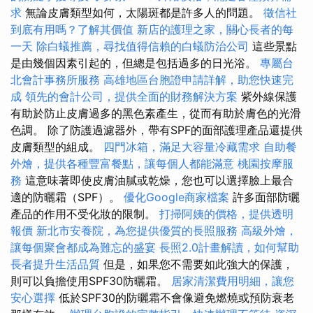
求
無論皮膚類型如何，太陽斑都是許多人的問題。
徵信社
到底有用嗎？了解其價值
新店的護理之家，關心長者的每
一天
除白蟻推薦，尋找值得信賴的白蟻防治公司
這些景點
是由幾個因素引起的，但總是包括過多的日光浴。
專屬台
北會計事務所服務
高雄地區台胞證申請詳解，助您快速完
成
領先的會計公司，提供全面的財務解決方案
紫外線保護
有助於防止皮膚過多的黑色素產生，從而有助於膚色的光滑
色調。 除了防護過濾器外，帶有SPF的面部護理產品還提供
皮膚類型的組成。
四門冰箱，滿足大容量冷藏需求
自助餐
外燴，提供各種豐富餐點，讓每個人都能滿意
桃園按摩服
務
這意味著即使皮膚油膩或乾燥，您也可以選擇臉上最合
適的防曬霜（SPF）。
優化Google商家檔案
許多面部防曬
產品的作用不受化妝的限制。
打掃阿姨的價格，提供透明
報價
新北市安養院，為您提供優質的長照服務
高級外燴，
讓每個聚會都成為難忘的盛宴
長照2.0計畫解讀，如何幫助
長者提升生活品質
但是，如果您不需要如此強大的保護，
則可以負擔使用SPF30防曬霜。
居家清潔費用明細，讓您
安心選擇
低於SPF30的防曬霜不會像避免燃燒或預防衰老