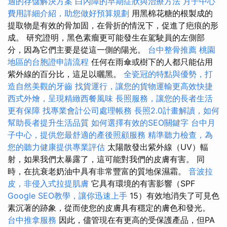
適的存儲解決方案
白內障的早期症狀與治療方法
月子中心
費用詳細介紹，助您做好預算規劃
用黑棉花糖的根製成的
提取物是有效的骨加固，在骨折的情況下，促進了疤痕的形
成。 研究證明，黑色素瘤更可能發生在駕駛員的左側部
分，因為它們主要是從這一側的陽光。
台中整骨推薦
桃園
地區的台胞證申請流程
任何在雨傘或樹下的人都只能佔用
紫外線的百分比，這足以曬黑。
全瓷冠的特點與優勢，打
造自然美觀的牙齒
找貨運行，讓您的貨物運輸更高效快捷
西式外燴，呈現精緻西餐風味
長照服務，讓您的長者生活
更有保障
找專業會計公司處理帳務
長照2.0計畫解讀，如何
幫助長者提升生活品質
如何選擇有效的SEO關鍵字
台中月
子中心，提供您最舒適的產後照顧服務
精準聽力檢查，為
您的聽力健康提供專業評估
太陽散發出紫外線（UV）輻
射，如果我們太暴露了，這可能對我們的皮膚有害。 同
時，在抗衰老奶油中具有非常豐富的質地保濕霜。
音波拉
皮，非侵入式拉提肌膚
它具有環境的有害影響（SPF
Google SEO教學，讓你迅速上手
15）有效地消失了可見色
素沉著的跡象，從而使您的皮膚具有穩定的膚色和發光。
台中推拿服務
因此，儘管現在有更高的受保護產品，但PA