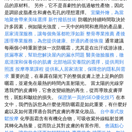
品的原材料。 另外，它不是喜劇性的低過敏性產物，因此
是調節皮脂產生和膚色毛孔的理想選擇。
宜蘭外燴，為當
地聚會帶來美味選擇
新竹撥筋技術
防曬的持續時間取決於
許多因素，例如陽光強度，一天中的時間和應用的產品量。
居家清潔服務，讓每個角落都乾淨如新
整骨專業推薦
產後
護理專業服務，為您提供健康、舒適的產後恢復
通常建議
每兩個小時重新塗抹一次防曬霜，尤其是在出汗或游泳後。
抓漏專家，幫助您解決屋內的漏水問題
醫美做臉服務，徹
底清潔和保養你的肌膚
北部地區安養院的選擇，提供周到
照護
按摩專業課程
提供私人居家清潔，保障您的隱私與需
求
重要的是，在暴露在陽光下的整個皮膚上塗上足夠的防
曬霜，並避免在最熱的時間內直射陽光。 當太陽的光線穿
透我們的皮膚時，它會改變細胞的再生，從而導致皮膚彈
性，斑點和皺紋的損失。
保證第一頁的SEO優化技巧
在本
文中，我們告訴您為什麼使用防曬霜是如此重要，有什麼好
處以及如何選擇適合我們皮膚的專業化妝品。
台中泰式放
鬆按摩
化學面霜含有有機化合物，可吸收紫外線輻射並將
其轉化為熱量，從而防止其對皮膚的有害作用。
會議點心