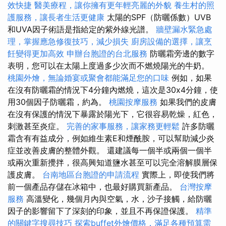
效快捷
醫美療程，讓你擁有更年輕亮麗的外貌
養生村的照
護服務，讓長者生活更健康
太陽的SPF（防曬係數）UVB
和UVA因子術語是指給定的紫外線光譜。
牆壁漏水緊急處
理，掌握應急修復技巧，減少損失
廚房設備的選擇，讓烹
飪變得更加高效
申辦台胞證的台北服務
防曬霜旁邊的數字
表明，您可以在太陽上度過多少次而不燃燒陽光的牛奶。
桃園外燴，無論婚宴或聚會都能滿足您的口味
例如，如果
在沒有防曬霜的情況下4分鐘內燃燒，這次是30x4分鐘，使
用30個因子防曬霜，約為。
桃園按摩服務
如果我們的皮膚
在沒有保護的情況下暴露於陽光下，它很容易乾燥，紅色，
刺激甚至炎症。
完善的家事服務，讓家務更輕鬆
許多防曬
霜含有有益成分，例如維生素E和煙酰胺，可以幫助減少炎
症並改善皮膚的整體外觀。 還建議每一個半或兩個一個半
或兩次重新攪拌，很高興知道鹽水甚至可以完全溶解膜層保
護皮膚。
台南地區台胞證的申請流程
實際上，即使我們將
前一個產品存儲在冰箱中，也最好購買新產品。
台灣按摩
服務
高溫變化，幾個月內與空氣，水，沙子接觸，給防曬
因子的影響留下了深刻的印象，並且不再保證保護。
精準
的關鍵字搜尋技巧
探索buffet外燴價格，滿足各種預算需