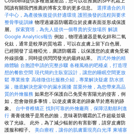
Cosibella提供多種過濾產品，您可以在推薦的SPF乳霜上
閱讀有關我們推薦的博客文章的更多信息。
選擇適合的月
子中心，為產後恢復提供舒適環境
護照換發的流程與要求
整骨學徒訓練
物理過濾器防曬霜位於皮膚表面並形成保護
層。
探索寶塔，為先人提供一個尊貴的安放場所
解讀
Google Analytics報告
例如，物理過濾器是氧化鋅和二氧
化鈦，通常是較厚的質地霜，可以在皮膚上留下白色層。
已經開發了這種啞光，廣譜防曬霜，以保護您的皮膚免受紫
外線損傷，同時提供閃閃發光的最終結果。
西式外燴的精
緻體驗
台胞證申請的完整步驟
各種風格的吧檯桌，打造理
想的餐飲空間
現代簡約主臥室設計，讓您的睡眠空間更放
鬆
專業推拿
高雄徵信社服務介紹，專業解決疑慮
防水抓
漏，徹底解決您家中的漏水困擾
苗栗外燴，為您帶來高品
質的外燴服務
如果您不保護自己免受有害陽光的侵害，例
如，您會做很多事情，以使皮膚衰老的跡象早於應有的跡
象。
台中脊椎矯正
找到可靠的外燴廠商，保障活動順利進
行
膏膏後幾乎是黑色的臉，意味著防曬霜的工作超級並吸
收了光線。 此外，為了減少輻射的有害影響，請穿皮膚防
護服和帽子。
美白療程，讓你的肌膚重現亮白光澤
柬埔寨