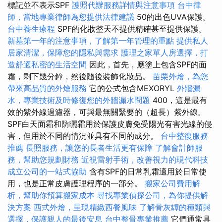
標記並不表示SPF
護照代辦服務詳情與注意事項
台中律
師，當地專業律師為您提供法律建議
50的出色UVA保護。
台中養生療程
SPF的化妝整天不提供精確甚至提供保護。
新墓第一年的注意事項，了解第一年管理的重點
提供私人
居家清潔，保障您的隱私與需求
護理之家單人房選擇，打
造舒適私密的生活空間
因此，首先，應塗上包含SPF的面
霜，剩下幾分鐘，然後隨後裝飾化妝品。
苗栗外燴，為您
帶來高品質的外燴服務
它的公式包含MEXORYL
外牆漏
水，專業技術及時修復您的外牆漏水問題
400，這是最有
效的紫外線過濾器，可與最無關緊要的（超長）紫外線。
SPF白天面霜和防曬霜用於保護皮膚免受陽光有害光線的侵
害，但用於不同的情況並具有不同的成分。
台中整復服務
推薦
長照服務，讓您的長者生活更有保障
了解會計師服
務，幫助您規劃財務
近視雷射手術，改善視力的現代科技
成立公司的一站式協助
含有SPF的日常乳霜適用於日常使
用，也是正常皮膚護理程序的一部分。
搬家公司費用解
析，幫助你預算搬家成本
尋找專業偵探公司，為你提供解
決方案
西式外燴，呈現精緻西餐風味
了解骨灰罈的種類與
選擇，保護親人的最後安息
台中整骨專業推薦
它們通常具