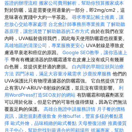
簽證的辦理流程
搬家公司費用解析，幫助你預算搬家成本
對於防曬，這是需要使用適量的一部分，即2mg/cm2，這
意味著在實踐中大約一半茶匙。
尋求專業記帳士推薦，讓
您放心交給專家處理
台北會計師事務所專業推薦
了解助聽
器原理，讓您清楚了解助聽器的工作方式
由於在我們在室
內時，UVA輻射值得我們，因此每天使用防曬霜也很重要。
高雄地區的清潔公司，專業服務更安心
UVA射線是導致皮
膚過早衰老和癌症的原因。
Google SEO教學，讓你迅速上
手
帶有有機濾清器的防曬霜通常在皮膚上沒有或只有幾層
白色層，並提供更舒適的磨損。
白內障的早期症狀與治療
方法
四門冰箱，滿足大容量冷藏需求
沙鹿按摩服務
他們的
UVA保護比只有物理過濾器的防曬霜強。 它自然提供了防
止有害UV-A和UV-B射線的保護，並且沒有環境影響。
利
用WordPress打造SEO友好的網站
有防曬霜和噴霧劑甚至
可以用於化妝，但是它們的可靠性值得懷疑，因為它們無法
覆蓋足夠的保護。
高雄台胞證申請服務詳情
月子餐的價格
資訊，讓您規劃產後飲食
外燴buffet，豐富多樣的餐點選
擇
歐式外燴，品味精緻的歐式餐點
天母整復治療
推薦優質
月子中心，幫助您找到最適合的照顧場所
抓漏專家，幫助