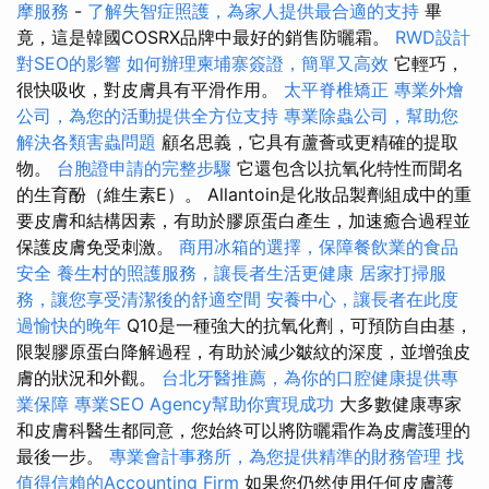
摩服務
-
了解失智症照護，為家人提供最合適的支持
畢
竟，這是韓國COSRX品牌中最好的銷售防曬霜。
RWD設計
對SEO的影響
如何辦理柬埔寨簽證，簡單又高效
它輕巧，
很快吸收，對皮膚具有平滑作用。
太平脊椎矯正
專業外燴
公司，為您的活動提供全方位支持
專業除蟲公司，幫助您
解決各類害蟲問題
顧名思義，它具有蘆薈或更精確的提取
物。
台胞證申請的完整步驟
它還包含以抗氧化特性而聞名
的生育酚（維生素E）。 Allantoin是化妝品製劑組成中的重
要皮膚和結構因素，有助於膠原蛋白產生，加速癒合過程並
保護皮膚免受刺激。
商用冰箱的選擇，保障餐飲業的食品
安全
養生村的照護服務，讓長者生活更健康
居家打掃服
務，讓您享受清潔後的舒適空間
安養中心，讓長者在此度
過愉快的晚年
Q10是一種強大的抗氧化劑，可預防自由基，
限製膠原蛋白降解過程，有助於減少皺紋的深度，並增強皮
膚的狀況和外觀。
台北牙醫推薦，為你的口腔健康提供專
業保障
專業SEO Agency幫助你實現成功
大多數健康專家
和皮膚科醫生都同意，您始終可以將防曬霜作為皮膚護理的
最後一步。
專業會計事務所，為您提供精準的財務管理
找
值得信賴的Accounting Firm
如果您仍然使用任何皮膚護