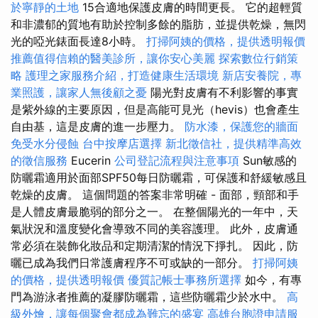
於寧靜的土地
15合適地保護皮膚的時間更長。 它的超輕質
和非濃郁的質地有助於控制多餘的脂肪，並提供乾燥，無閃
光的啞光錶面長達8小時。
打掃阿姨的價格，提供透明報價
推薦值得信賴的醫美診所，讓你安心美麗
探索數位行銷策
略
護理之家服務介紹，打造健康生活環境
新店安養院，專
業照護，讓家人無後顧之憂
陽光對皮膚有不利影響的事實
是紫外線的主要原因，但是高能可見光（hevis）也會產生
自由基，這是皮膚的進一步壓力。
防水漆，保護您的牆面
免受水分侵蝕
台中按摩店選擇
新北徵信社，提供精準高效
的徵信服務
Eucerin
公司登記流程與注意事項
Sun敏感的
防曬霜適用於面部SPF50每日防曬霜，可保護和舒緩敏感且
乾燥的皮膚。 這個問題的答案非常明確 - 面部，頸部和手
是人體皮膚最脆弱的部分之一。 在整個陽光的一年中，天
氣狀況和溫度變化會導致不同的美容護理。 此外，皮膚通
常必須在裝飾化妝品和定期清潔的情況下掙扎。 因此，防
曬已成為我們日常護膚程序不可或缺的一部分。
打掃阿姨
的價格，提供透明報價
優質記帳士事務所選擇
如今，有專
門為游泳者推薦的凝膠防曬霜，這些防曬霜少於水中。
高
級外燴，讓每個聚會都成為難忘的盛宴
高雄台胞證申請服