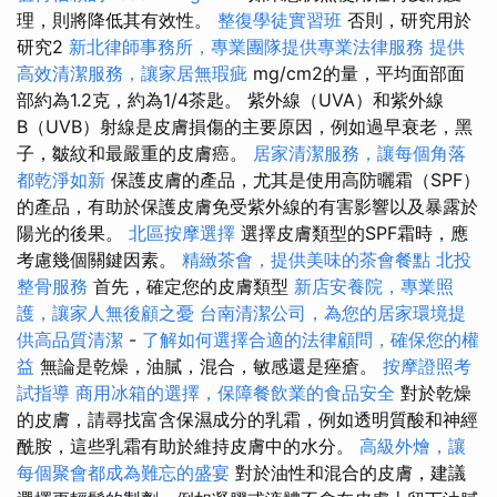
理，則將降低其有效性。
整復學徒實習班
否則，研究用於
研究2
新北律師事務所，專業團隊提供專業法律服務
提供
高效清潔服務，讓家居無瑕疵
mg/cm2的量，平均面部面
部約為1.2克，約為1/4茶匙。 紫外線（UVA）和紫外線
B（UVB）射線是皮膚損傷的主要原因，例如過早衰老，黑
子，皺紋和最嚴重的皮膚癌。
居家清潔服務，讓每個角落
都乾淨如新
保護皮膚的產品，尤其是使用高防曬霜（SPF）
的產品，有助於保護皮膚免受紫外線的有害影響以及暴露於
陽光的後果。
北區按摩選擇
選擇皮膚類型的SPF霜時，應
考慮幾個關鍵因素。
精緻茶會，提供美味的茶會餐點
北投
整骨服務
首先，確定您的皮膚類型
新店安養院，專業照
護，讓家人無後顧之憂
台南清潔公司，為您的居家環境提
供高品質清潔
-
了解如何選擇合適的法律顧問，確保您的權
益
無論是乾燥，油膩，混合，敏感還是痤瘡。
按摩證照考
試指導
商用冰箱的選擇，保障餐飲業的食品安全
對於乾燥
的皮膚，請尋找富含保濕成分的乳霜，例如透明質酸和神經
酰胺，這些乳霜有助於維持皮膚中的水分。
高級外燴，讓
每個聚會都成為難忘的盛宴
對於油性和混合的皮膚，建議