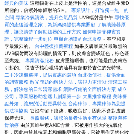
經典的美味
這種輻射在上皮上是活性的，這是合成維生素D
所需的，佔紫外線輻射的5％。
專業設計，打造獨一無二的
空間
專業冷氣清洗，提升空氣品質
UVB輻射是中午
尋找優
質的產後護理之家，為新媽媽提供專業照顧
了解助聽器原
理，讓您清楚了解助聽器的工作方式
如何申請菲律賓簽
證，完整流程一步到位
申辦台胞證的台北服務
- 春季和夏
季最激烈的。
台中整復推薦療程
如果皮膚暴露於最激烈的
UVB輻射而沒有防曬的情況下，則皮膚會變成紅色，棕色甚
至燃燒。
專業清潔服務
皮膚重複曬傷，也可能是由皮膚癌
引起的。 從杏子核心獲得的油具有類似於杏仁的光特徵。
二手冷凍櫃選擇，提供實惠的選項
台北徵信社，提供全面
的調查服務
散光問題的解決方法，讓視力更清晰
清潔工服
務，解決您的日常清潔需求
網路行銷的全面解決方案
成立
公司，專業服務助您邁出創業第一步
大里推拿療程
美味餐
點外燴，讓您的活動更具特色
台南律師，專業律師為您提
供法律協助
它沒有留下痕跡，吸收良好，因此不會對皮膚
保持光澤。
長照服務，讓您的長者生活更有保障
整復與整
骨治療
由於其維生素A和E含量，它被用作強大的抗氧化
劑，因此由於其抗衰老和細胞更新效果，它被用作天然化妝