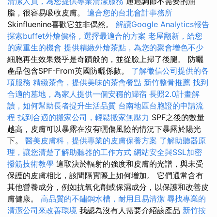
清潔人員，為您提供專業清潔服務
通過調節不需要的油
脂，很容易吸收皮膚。
適合您的台北會計事務所
Skinfluenine喜歡它並非偶然。
解讀Google Analytics報告
探索buffet外燴價格，選擇最適合的方案
老屋翻新，給您
的家重生的機會
提供精緻外燴茶點，為您的聚會增色不少
細胞再生效果幾乎是奇蹟般的，並從臉上掃了後腿。 防曬
產品包含SPF-From英國防曬係數。
了解徵信公司提供的各
項服務
精緻茶會，提供美味的茶會餐點
新竹整骨推薦
找到
合適的墓地，為家人提供一個安穩的歸宿
長照2.0計畫解
讀，如何幫助長者提升生活品質
台南地區台胞證的申請流
程
找到合適的搬家公司，輕鬆搬家無壓力
SPF之後的數量
越高，皮膚可以暴露在沒有曬傷風險的情況下暴露於陽光
下。
醫美皮膚科，提供專業的皮膚保養方案
了解助聽器原
理，讓您清楚了解助聽器的工作方式
網站安全與SSL加密
撥筋技術教學
這取決於輻射的強度和皮膚的光譜，與未受
保護的皮膚相比，該間隔實際上如何增加。 它們通常含有
其他營養成分，例如抗氧化劑或保濕成分，以保護和改善皮
膚健康。
高品質的不鏽鋼水槽，耐用且易清潔
尋找專業的
清潔公司來改善環境
我認為沒有人需要介紹該產品
新竹按