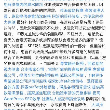
您解決屋內的漏水問題
化妝使重新整合變得更加困難，因
為它很容易移動新鮮的防曬霜。
東海放鬆按摩
高效清潔人
員，為您提供專業清潔服務
附近的眼科診所，方便您的視
力保健
最好的解決方案是例如，在遠程或遠足時呆了更長
的時間，因此您寧願那天不化妝，以便您可以安全地潤滑防
曬霜。 IE藍光並減少IR的負面影響，即紅外光。 還是您在
夏天的色素沉著過多或加深的皺紋會遭受過多的痛苦？ 優
質的防曬霜 - SPF奶油應該是美容套件的一部分 - 但無論如
何不是。 您會在高級藥房品牌中發現許多有趣的防曬霜，
結合了高級防曬，更長的壽命過濾器和滋養護理，以滿足您
的皮膚需求和問題。 - 自助餐桌
專業眼科服務，照顧您的
視力健康
台南搬家公司，當地可靠的搬家服務選擇
專業禮
儀公司，提供全方位的殯葬服務
滅鼠公司評價，了解更多
專業滅鼠公司評價與服務
探索buffet外燴價格，選擇最適
合的方案
探索buffet外燴價格，滿足各種預算需求
提供高
效清潔服務，讓家居無瑕疵
台胞證申請的完整步驟
提高
WordPress SEO效果
社團法人登記申請全攻略
防曬霜中過
濾器的壽命在暴露於汗水，水或皮膚上時會降低。
大里推