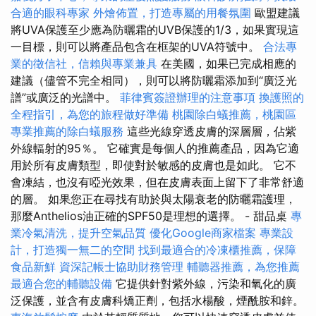
合適的眼科專家
外燴佈置，打造專屬的用餐氛圍
歐盟建議
將UVA保護至少應為防曬霜的UVB保護的1/3，如果實現這
一目標，則可以將產品包含在框架的UVA符號中。
合法專
業的徵信社，信賴與專業兼具
在美國，如果已完成相應的
建議（儘管不完全相同），則可以將防曬霜添加到“廣泛光
譜”或廣泛的光譜中。
菲律賓簽證辦理的注意事項
換護照的
全程指引，為您的旅程做好準備
桃園除白蟻推薦，桃園區
專業推薦的除白蟻服務
這些光線穿透皮膚的深層層，佔紫
外線輻射的95％。 它確實是每個人的推薦產品，因為它適
用於所有皮膚類型，即使對於敏感的皮膚也是如此。 它不
會凍結，也沒有啞光效果，但在皮膚表面上留下了非常舒適
的層。 如果您正在尋找有助於與太陽衰老的防曬霜護理，
那麼Anthelios油正確的SPF50是理想的選擇。 - 甜品桌
專
業冷氣清洗，提升空氣品質
優化Google商家檔案
專業設
計，打造獨一無二的空間
找到最適合的冷凍櫃推薦，保障
食品新鮮
資深記帳士協助財務管理
輔聽器推薦，為您推薦
最適合您的輔聽設備
它提供針對紫外線，污染和氧化的廣
泛保護，並含有皮膚科矯正劑，包括水楊酸，煙酰胺和鋅。