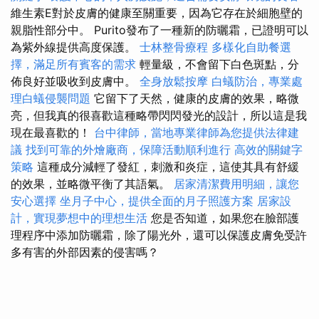
維生素E對於皮膚的健康至關重要，因為它存在於細胞壁的
親脂性部分中。 Purito發布了一種新的防曬霜，已證明可以
為紫外線提供高度保護。
士林整骨療程
多樣化自助餐選
擇，滿足所有賓客的需求
輕量級，不會留下白色斑點，分
佈良好並吸收到皮膚中。
全身放鬆按摩
白蟻防治，專業處
理白蟻侵襲問題
它留下了天然，健康的皮膚的效果，略微
亮，但我真的很喜歡這種略帶閃閃發光的設計，所以這是我
現在最喜歡的！
台中律師，當地專業律師為您提供法律建
議
找到可靠的外燴廠商，保障活動順利進行
高效的關鍵字
策略
這種成分減輕了發紅，刺激和炎症，這使其具有舒緩
的效果，並略微平衡了其語氣。
居家清潔費用明細，讓您
安心選擇
坐月子中心，提供全面的月子照護方案
居家設
計，實現夢想中的理想生活
您是否知道，如果您在臉部護
理程序中添加防曬霜，除了陽光外，還可以保護皮膚免受許
多有害的外部因素的侵害嗎？