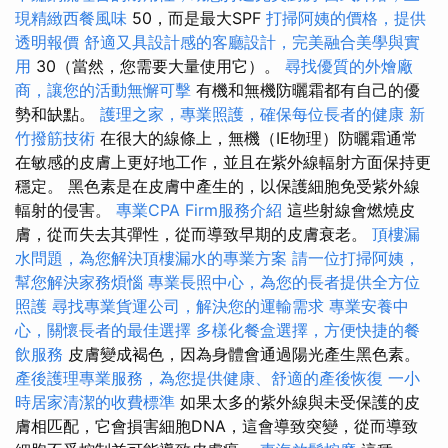
現精緻西餐風味
50，而是最大SPF
打掃阿姨的價格，提供
透明報價
舒適又具設計感的客廳設計，完美融合美學與實
用
30（當然，您需要大量使用它）。
尋找優質的外燴廠
商，讓您的活動無懈可擊
有機和無機防曬霜都有自己的優
勢和缺點。
護理之家，專業照護，確保每位長者的健康
新
竹撥筋技術
在很大的線條上，無機（IE物理）防曬霜通常
在敏感的皮膚上更好地工作，並且在紫外線輻射方面保持更
穩定。 黑色素是在皮膚中產生的，以保護細胞免受紫外線
輻射的侵害。
專業CPA Firm服務介紹
這些射線會燃燒皮
膚，從而失去其彈性，從而導致早期的皮膚衰老。
頂樓漏
水問題，為您解決頂樓漏水的專業方案
請一位打掃阿姨，
幫您解決家務煩惱
專業長照中心，為您的長者提供全方位
照護
尋找專業貨運公司，解決您的運輸需求
專業安養中
心，關懷長者的最佳選擇
多樣化餐盒選擇，方便快捷的餐
飲服務
皮膚變成褐色，因為身體會通過陽光產生黑色素。
產後護理專業服務，為您提供健康、舒適的產後恢復
一小
時居家清潔的收費標準
如果太多的紫外線與未受保護的皮
膚相匹配，它會損害細胞DNA，這會導致突變，從而導致