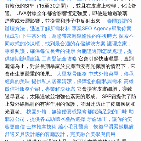
有較低的SPF（15至30之間），並且在皮膚上較輕，化妝舒
適。 UVA射線全年都會影響恆定強度，即使是通過玻璃，
煙霧或云層影響，並從雪和沙子中反射出來。
泰國簽證的
辦理方法，迅速了解所需材料
專業SEO Agency幫助你實
現成功
下午茶外燴，為您帶來輕鬆愉快的午後時光
探索不
同款式的冷凍櫃，找到最合適的存儲解決方案
護理之家，
專業照護，確保每位長者的健康
台胞證過期怎麼處理，提
供續期辦理建議
工商登記全攻略
它會引起快速曬黑，直到
曬傷為止，對於長期暴露於皮膚而沒有光保護的情況下，它
會產生更嚴重的後果。
大里整骨服務
中式外燴菜單，傳承
經典的美味
提供私人居家清潔，保障您的隱私與需求
高雄
徵信社服務介紹，專業解決疑慮
它會損害皮膚細胞，導致
過早衰老，太陽過敏並增強色素斑的形成。 SPF霜提供了防
止紫外線輻射的有害作用的保護，並因此防止了皮膚疾病和
光衰老。
桃園外燴，無論婚宴或聚會都能滿足您的口味
助
聽器公司，提供各式助聽器產品選擇
牙齒矯正，讓你的笑
容更自信
士林推拿技術
縮小毛孔醫美，恢復平滑緊緻肌膚
舒適又具設計感的客廳設計，完美融合美學與實用