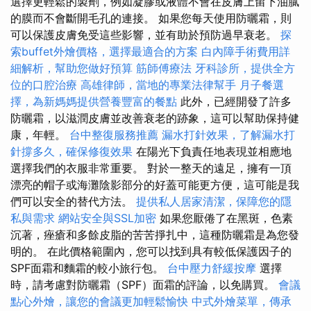
選擇更輕鬆的製劑，例如凝膠或液體不會在皮膚上留下油膩
的膜而不會斷開毛孔的連接。 如果您每天使用防曬霜，則
可以保護皮膚免受這些影響，並有助於預防過早衰老。
探
索buffet外燴價格，選擇最適合的方案
白內障手術費用詳
細解析，幫助您做好預算
筋師傅療法
牙科診所，提供全方
位的口腔治療
高雄律師，當地的專業法律幫手
月子餐選
擇，為新媽媽提供營養豐富的餐點
此外，已經開發了許多
防曬霜，以滋潤皮膚並改善衰老的跡象，這可以幫助保持健
康，年輕。
台中整復服務推薦
漏水打針效果，了解漏水打
針撐多久，確保修復效果
在陽光下負責任地表現並相應地
選擇我們的衣服非常重要。 對於一整天的遠足，擁有一頂
漂亮的帽子或海灘陰影部分的好蓋可能更方便，這可能是我
們可以安全的替代方法。
提供私人居家清潔，保障您的隱
私與需求
網站安全與SSL加密
如果您厭倦了在黑斑，色素
沉著，痤瘡和多餘皮脂的苦苦掙扎中，這種防曬霜是為您發
明的。 在此價格範圍內，您可以找到具有較低保護因子的
SPF面霜和麵霜的較小旅行包。
台中壓力舒緩按摩
選擇
時，請考慮對防曬霜（SPF）面霜的評論，以免購買。
會議
點心外燴，讓您的會議更加輕鬆愉快
中式外燴菜單，傳承