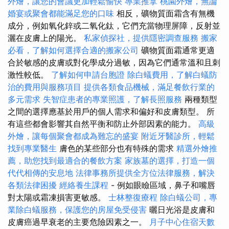
外燴，讓您的會議更加輕鬆愉快
專業推拿
桃園外燴，無論
婚宴或聚會都能滿足您的口味
相反，礦物質面霜含有無機
成分，例如氧化鋅或二氧化鈦，它們充當物理屏障，反射並
灑在皮膚上的陽光。
私家偵探社，提供隱密調查服務
搬家
必看，了解如何選擇合適的搬家公司
礦物質面霜通常更適
合於敏感的皮膚或對化學成分過敏，因為它們通常溫和且刺
激性較低。
了解如何申請台胞證
除白蟻費用，了解白蟻防
治的費用與服務項目
提供各類食品機械，滿足餐飲行業的
多元需求
失智症患者的專業照護，了解長照服務
兩種類型
之間的選擇應基於用戶的個人需求和偏好和皮膚類型。 所
有這些都會影響其自然平衡和防止外部因素的能力。
高級
外燴，讓每個聚會都成為難忘的盛宴
附近牙醫診所，輕鬆
找到專業醫生
膚色的某些部分也有特殊的需求
精選外燴推
薦，助您找到最適合的餐飲方案
家族墓的選擇，打造一個
代代相傳的安息地
法律事務所提供全方位法律服務，解決
各類法律困擾
經絡養生課程
- 例如眼瞼區域，鼻子和嘴唇
對太陽或霜凍損害更敏感。
士林整復療程
除白蟻公司，專
業除白蟻服務，保護您的房屋免受侵害
曬日光浴是皮膚和
皮膚癌過早衰老的主要危險因素之一。
月子中心住宿天數