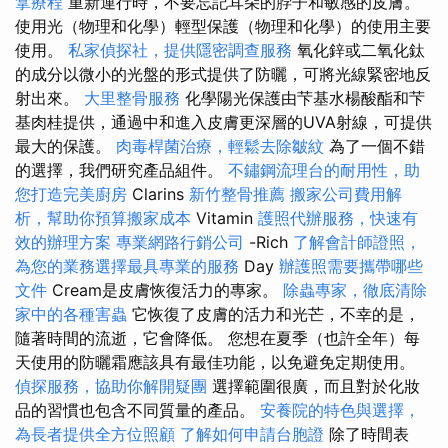
拿療程
重新運行時，不要忘記耳朵的脖子和敏感的皮膚。
使用光（物理和化學）輕型保護（物理和化學）的使用主要
使用。
私家偵探社，提供隱密調查服務
氧化鋅或二氧化鈦
的成分以微小的光盤的形式提供了防曬，可將光線緊密地反
射出來。
大里整骨服務
化學陽光保護由芐基水楊酸酯和芐
基肉桂提供，通過中和進入皮膚更深層的UVA射線，可提供
最大的保護。
肉毒桿菌治療，輕鬆去除皺紋
為了一個不錯
的選擇，我們研究產品組件。
不鏽鋼流理台的耐用性，助
您打造完美廚房
Clarins
新竹整骨推薦
搬家公司費用解
析，幫助你預算搬家成本
Vitamin
護照代辦服務，快速有
效的辦理方案
專業網路行銷公司
-Rich
了解會計師證照，
為您的業務選擇最具專業的服務
Day
辦護照需要攜帶哪些
文件
Cream是皮膚恢復活力的專家。
除蟲專家，徹底清除
家中的各種害蟲
它恢復了皮膚的活力和光芒，不幸的是，
隨著時間的流逝，它會降低。 您想在夏季（也許全年）每
天使用的防曬霜應該具有最佳功能，以免避免定期使用。
偵探服務，協助你解開疑團
選擇範圍很廣，而且對於化妝
品的習慣也包含不同質量的產品。
安養院的特色與選擇，
為長者提供全方位照顧
了解如何申請台胞證
除了時間表