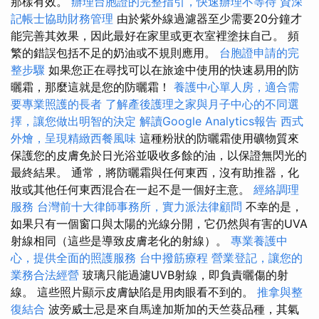
那樣有效。
辦理台胞證的完整指引，快速辦理不等待
資深
記帳士協助財務管理
由於紫外線過濾器至少需要20分鐘才
能完善其效果，因此最好在家里或更衣室裡塗抹自己。 頻
繁的錯誤包括不足的奶油或不規則應用。
台胞證申請的完
整步驟
如果您正在尋找可以在旅途中使用的快速易用的防
曬霜，那麼這就是您的防曬霜！
養護中心單人房，適合需
要專業照護的長者
了解產後護理之家與月子中心的不同選
擇，讓您做出明智的決定
解讀Google Analytics報告
西式
外燴，呈現精緻西餐風味
這種粉狀的防曬霜使用礦物質來
保護您的皮膚免於日光浴並吸收多餘的油，以保證無閃光的
最終結果。 通常，將防曬霜與任何東西，沒有助推器，化
妝或其他任何東西混合在一起不是一個好主意。
經絡調理
服務
台灣前十大律師事務所，實力派法律顧問
不幸的是，
如果只有一個窗口與太陽的光線分開，它仍然與有害的UVA
射線相同（這些是導致皮膚老化的射線）。
專業養護中
心，提供全面的照護服務
台中撥筋療程
營業登記，讓您的
業務合法經營
玻璃只能過濾UVB射線，即負責曬傷的射
線。 這些照片顯示皮膚缺陷是用肉眼看不到的。
推拿與整
復結合
波旁威士忌是來自馬達加斯加的天竺葵品種，其氣