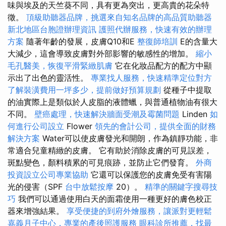
味與埃及的天竺葵不同，具有更為突出，更高貴的花朵特
徵。
頂級助聽器品牌，挑選來自知名品牌的高品質助聽器
新北地區台胞證辦理資訊
護照代辦服務，快速有效的辦理
方案
隨著年齡的發展，皮膚Q10和E
整復師培訓
E的含量大
大減少，這會導致皮膚對外部影響的敏感性的增加。
縮小
毛孔醫美，恢復平滑緊緻肌膚
它在化妝品配方的配方中顯
示出了出色的靈活性。
專業找人服務，快速精準定位對方
了解裝潢費用一坪多少，提前做好預算規劃
從種子中提取
的油實際上是類似於人皮脂的液體蠟，與普通植物油有很大
不同。
壁癌處理，快速解決牆面受潮及霉菌問題
Linden
如
何進行公司設立
Flower
領先的會計公司，提供全面的財務
解決方案
Water可以使皮膚發光和開朗，作為鎮靜功能，非
常適合兒童精緻的皮膚。 它有助於消除皮膚的可見誤差，
斑點變色，顏料積累的可見痕跡，並防止它們發育。
外商
投資設立公司專業協助
它還可以保護您的皮膚免受有害陽
光的侵害（SPF
台中放鬆按摩
20）。
精準的關鍵字搜尋技
巧
我們可以通過使用白天的面霜使用一種更好的膚色校正
器來增強結果。
享受便捷的到府外燴服務，讓派對更輕鬆
嘉義月子中心，專業的產後照護服務
眼科診所推薦，找最