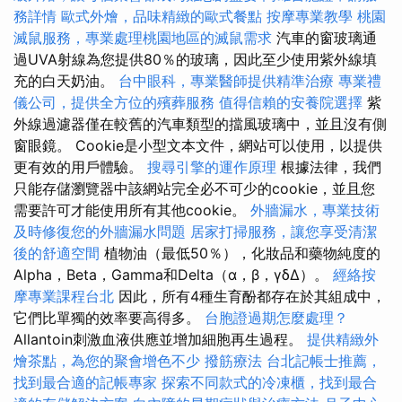
務詳情
歐式外燴，品味精緻的歐式餐點
按摩專業教學
桃園
滅鼠服務，專業處理桃園地區的滅鼠需求
汽車的窗玻璃通
過UVA射線為您提供80％的玻璃，因此至少使用紫外線填
充的白天奶油。
台中眼科，專業醫師提供精準治療
專業禮
儀公司，提供全方位的殯葬服務
值得信賴的安養院選擇
紫
外線過濾器僅在較舊的汽車類型的擋風玻璃中，並且沒有側
窗眼鏡。 Cookie是小型文本文件，網站可以使用，以提供
更有效的用戶體驗。
搜尋引擎的運作原理
根據法律，我們
只能存儲瀏覽器中該網站完全必不可少的cookie，並且您
需要許可才能使用所有其他cookie。
外牆漏水，專業技術
及時修復您的外牆漏水問題
居家打掃服務，讓您享受清潔
後的舒適空間
植物油（最低50％），化妝品和藥物純度的
Alpha，Beta，Gamma和Delta（α，β，γδΔ）。
經絡按
摩專業課程台北
因此，所有4種生育酚都存在於其組成中，
它們比單獨的效率要高得多。
台胞證過期怎麼處理？
Allantoin刺激血液供應並增加細胞再生過程。
提供精緻外
燴茶點，為您的聚會增色不少
撥筋療法
台北記帳士推薦，
找到最合適的記帳專家
探索不同款式的冷凍櫃，找到最合