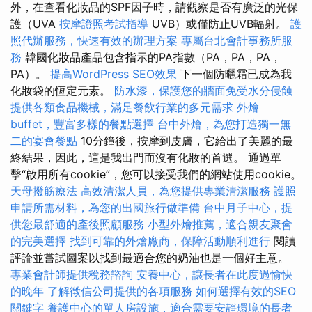
外，在查看化妝品的SPF因子時，請觀察是否有廣泛的光保
護（UVA
按摩證照考試指導
UVB）或僅防止UVB輻射。
護
照代辦服務，快速有效的辦理方案
專屬台北會計事務所服
務
韓國化妝品產品包含指示的PA指數（PA，PA，PA，
PA）。
提高WordPress SEO效果
下一個防曬霜已成為我
化妝袋的恆定元素。
防水漆，保護您的牆面免受水分侵蝕
提供各類食品機械，滿足餐飲行業的多元需求
外燴
buffet，豐富多樣的餐點選擇
台中外燴，為您打造獨一無
二的宴會餐點
10分鐘後，按摩到皮膚，它給出了美麗的最
終結果，因此，這是我出門而沒有化妝的首選。 通過單
擊“啟用所有cookie”，您可以接受我們的網站使用cookie。
天母撥筋療法
高效清潔人員，為您提供專業清潔服務
護照
申請所需材料，為您的出國旅行做準備
台中月子中心，提
供您最舒適的產後照顧服務
小型外燴推薦，適合親友聚會
的完美選擇
找到可靠的外燴廠商，保障活動順利進行
閱讀
評論並嘗試圖案以找到最適合您的奶油也是一個好主意。
專業會計師提供稅務諮詢
安養中心，讓長者在此度過愉快
的晚年
了解徵信公司提供的各項服務
如何選擇有效的SEO
關鍵字
養護中心的單人房設施，適合需要安靜環境的長者