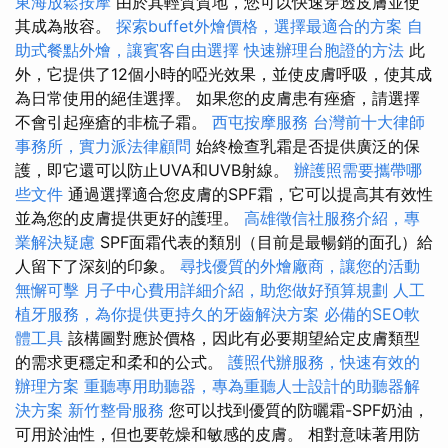
東海放鬆按摩
由於其輕質質地，您可以快速穿透皮膚並使
其成為妝容。
探索buffet外燴價格，選擇最適合的方案
自
助式餐點外燴，讓賓客自由選擇
快速辦理台胞證的方法
此
外，它提供了12個小時的啞光效果，並使皮膚呼吸，使其成
為日常使用的絕佳選擇。 如果您的皮膚患有痤瘡，請選擇
不會引起痤瘡的非梳子霜。
西屯按摩服務
台灣前十大律師
事務所，實力派法律顧問
始終檢查乳霜是否提供廣泛的保
護，即它還可以防止UVA和UVB射線。
辦護照需要攜帶哪
些文件
通過選擇適合您皮膚的SPF霜，它可以提高其有效性
並為您的皮膚提供更好的護理。
高雄徵信社服務介紹，專
業解決疑慮
SPF面霜代表的類別（目前是最暢銷的面孔）給
人留下了深刻的印象。
尋找優質的外燴廠商，讓您的活動
無懈可擊
月子中心費用詳細介紹，助您做好預算規劃
人工
植牙服務，為你提供更持久的牙齒解決方案
必備的SEO軟
體工具
該構圖對應於價格，因此有必要期望給定皮膚類型
的需求更穩定和柔和的公式。
護照代辦服務，快速有效的
辦理方案
重聽專用助聽器，專為重聽人士設計的助聽器解
決方案
新竹整骨服務
您可以找到優質的防曬霜-SPF奶油，
可用於油性，但也要乾燥和敏感的皮膚。 相對意味著用防