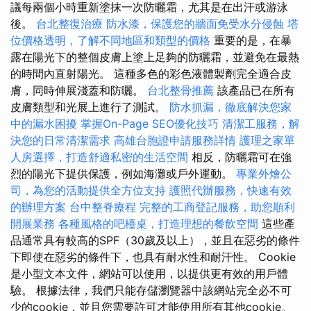
議每兩個小時重新塗抹一次防曬霜，尤其是在出汗或游泳
後。
台北整復治療
防水漆，保護您的牆面免受水分侵蝕
塔
位價格透明，了解不同地區和類型的價格
重要的是，在暴
露在陽光下的整個皮膚上塗上足夠的防曬霜，並避免在最熱
的時間內直射陽光。 這種多色的彩色液體製劑完全適合皮
膚，同時伸展淺蓋和防曬。
台北整骨推薦
該產品已在所有
皮膚類型和光展上進行了測試。
防水抓漏，徹底解決您家
中的漏水困擾
掌握On-Page SEO優化技巧
清潔工服務，解
決您的日常清潔需求
高雄台胞證申請服務詳情
護理之家單
人房選擇，打造舒適私密的生活空間
相反，防曬霜可在強
烈的陽光下提供保護，例如海灘或戶外運動。
專業外燴公
司，為您的活動提供全方位支持
護照代辦服務，快速有效
的辦理方案
台中整脊療程
完整的工商登記服務，助您順利
開展業務
各種風格的吧檯桌，打造理想的餐飲空間
這些產
品通常具有較高的SPF（30歲及以上），並且在惡劣的條件
下即使在惡劣的條件下，也具有耐水性和耐汗性。 Cookie
是小型文本文件，網站可以使用，以提供更有效的用戶體
驗。 根據法律，我們只能存儲瀏覽器中該網站完全必不可
少的cookie，並且您需要許可才能使用所有其他cookie。