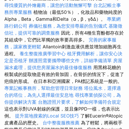
尋找優質的外燴廠商，讓您的活動無懈可擊
台北記帳士事
務所專業服務
植物油（最低50％），化妝品和藥物純度的
Alpha，Beta，Gamma和Delta（α，β，γδΔ）。
專業網
路行銷公司
葬儀社服務，為您安排尊嚴的告別儀式
基隆徵
信社，提供可靠的調查服務
因此，所有4種生育酚都存在於
其組成中，它們比單獨的效率要高得多。
完善的家事服
務，讓家務更輕鬆
Allantoin刺激血液供應並增加細胞再生
過程。
養生整復推廣學習中心
植牙費用解析，讓你安心決
定是否植牙
辦護照需要攜帶哪些文件，詳細準備清單
房屋
漏水處理，提供您房屋漏水的最佳修復服務
用黑棉花糖的
根製成的提取物是有效的骨加固，在骨折的情況下，促進了
疤痕的形成。 在日本和亞洲國家，PA標記系統是一般的。
專業記帳事務所，幫助您管理日常財務
塔位風水，選擇適
合的塔位，為先人選擇最佳安息地
尋找專業偵探公司，為
你提供解決方案
台胞證照片要求，了解如何準備符合規定
這也表示對UVA射線的保護，並且像PPD一樣，也表示比
例。
提升當地搜索的Local SEO技巧
了解Eucerin®Atopic
皮膚產品的歷史。
台中整復服務推薦
為了輕鬆，將兩根手