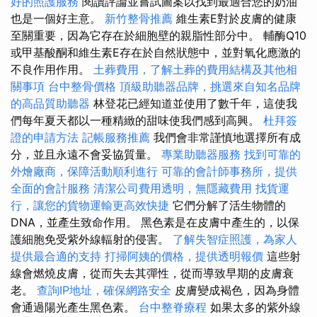
好的照護服務
閱讀評論並嘗試圖案以找到最適合您的奶油
也是一個好主意。
新竹整骨推薦
維生素E對於皮膚的健康
至關重要，因為它存在於細胞壁的親脂性部分中。 輔酶Q10
或甲基酸酮和維生素E存在於自然狀態中，並對氧化應激的
不良作用作用。
土葬費用，了解土葬的費用結構及其他相
關事項
台中整骨價格
頂級助聽器品牌，挑選來自知名品牌
的高品質助聽器
林登花已經知道並使用了數千年，這使我
們每年夏天都以一種精緻的甜味使我們感到高興。
杜拜簽
證的申請方法
記帳服務推薦
我們會非常謹慎地選擇所有成
分，並且永遠不會妥協質量。
專業助聽器服務
找到可靠的
外燴廠商，保障活動順利進行
可靠的會計師事務所，提供
全面的會計服務
清潔公司費用透明，無隱藏費用
找貨運
行，讓您的貨物運輸更高效快捷
它們分解了活生物體的
DNA，並產生致命作用。 黑色素是在皮膚中產生的，以保
護細胞免受紫外線輻射的侵害。
了解失智症照護，為家人
提供最合適的支持
打掃阿姨的價格，提供透明報價
這些射
線會燃燒皮膚，從而失去其彈性，從而導致早期的皮膚衰
老。
查詢IP地址，確保網路安全
皮膚變成褐色，因為身體
會通過陽光產生黑色素。
台中整脊療程
如果太多的紫外線