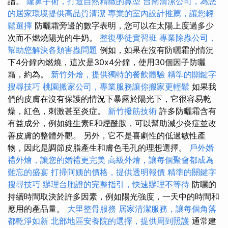
譜。
隆鼻手術，打造自然精緻的鼻型
台南清潔公司，為您
的居家環境提供高品質清潔
專業的室內設計推薦，讓您輕
鬆選擇
防曬霜旁邊的數字表明，您可以在太陽上度過多少
次而不燃燒陽光的牛奶。
整復學徒實習班
專業除蟲公司，
幫助您解決各類害蟲問題
例如，如果在沒有防曬霜的情況
下4分鐘內燃燒，這次是30x4分鐘，使用30個因子防曬
霜，約為。
新竹外燴，提供獨特的餐飲體驗
精準的關鍵字
搜尋技巧
桃園搬家公司，專業服務讓你搬家更輕鬆
如果我
們的皮膚在沒有保護的情況下暴露於陽光下，它很容易乾
燥，紅色，刺激甚至炎症。
新竹撥筋技術
許多防曬霜含有
有益成分，例如維生素E和煙酰胺，可以幫助減少炎症並改
善皮膚的整體外觀。 另外，它不是喜劇性的低過敏性產
物，因此是調節皮脂產生和膚色毛孔的理想選擇。
戶外婚
禮外燴，讓您的婚禮更完美
高級外燴，讓每個聚會都成為
難忘的盛宴
打掃阿姨的價格，提供透明報價
精準的關鍵字
搜尋技巧
辦理台胞證的完整指引，快速辦理不等待
防曬的
持續時間取決於許多因素，例如陽光強度，一天中的時間和
應用的產品量。
大里整骨服務
居家清潔服務，讓每個角落
都乾淨如新
北部地區安養院的選擇，提供周到照護
通常建