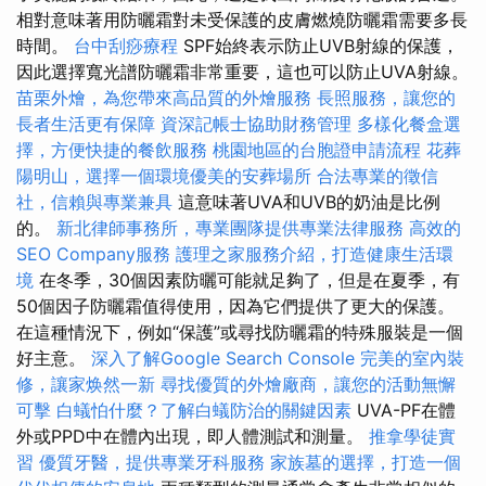
相對意味著用防曬霜對未受保護的皮膚燃燒防曬霜需要多長
時間。
台中刮痧療程
SPF始終表示防止UVB射線的保護，
因此選擇寬光譜防曬霜非常重要，這也可以防止UVA射線。
苗栗外燴，為您帶來高品質的外燴服務
長照服務，讓您的
長者生活更有保障
資深記帳士協助財務管理
多樣化餐盒選
擇，方便快捷的餐飲服務
桃園地區的台胞證申請流程
花葬
陽明山，選擇一個環境優美的安葬場所
合法專業的徵信
社，信賴與專業兼具
這意味著UVA和UVB的奶油是比例
的。
新北律師事務所，專業團隊提供專業法律服務
高效的
SEO Company服務
護理之家服務介紹，打造健康生活環
境
在冬季，30個因素防曬可能就足夠了，但是在夏季，有
50個因子防曬霜值得使用，因為它們提供了更大的保護。
在這種情況下，例如“保護”或尋找防曬霜的特殊服裝是一個
好主意。
深入了解Google Search Console
完美的室內裝
修，讓家焕然一新
尋找優質的外燴廠商，讓您的活動無懈
可擊
白蟻怕什麼？了解白蟻防治的關鍵因素
UVA-PF在體
外或PPD中在體內出現，即​​人體測試和測量。
推拿學徒實
習
優質牙醫，提供專業牙科服務
家族墓的選擇，打造一個