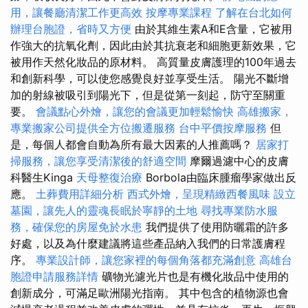
用，讓餐廳清潔工作更高效
按摩專業課程
了解在台北如何
辦理台胞證，省時又方便
由於其維生素A和E含量，它被用
作強大的抗氧化劑，因此由於其抗衰老和細胞更新效果，它
被用作天然化妝品的原材料。 高質量皮膚護理的100年過去
和創新科學，可以使您感覺良好並享受生活。 陽光不斷增
加的射線被吸引到陽光下，但是從第一刻起，防守至關重
要。
會議點心外燴，讓您的會議更加輕鬆愉快
高雄搬家，
專業搬家公司提供全方位搬遷服務
台中平價按摩服務
但
是，每個人都會自動為所有最大因素的人推薦嗎？
居家打
掃服務，讓您享受清潔後的舒適空間
摩爾過濾中心的皮膚
科醫生Kinga
天母整復治療
Borbola由臨床腫瘤學家做出反
應。
土葬費用詳細分析
西式外燴，呈現精緻西餐風味
設立
墓園，讓先人的靈魂長眠於寧靜的土地
尋找專業防水服
務，確保您的房屋免於水患
我們提供了使用防曬霜的許多
好處，以及為什麼建議將這些產品納入我們的日常護膚程
序。
專業設計師，讓您家裡的每個角落都充滿創意
高雄台
胞證申請服務詳情
礦物光濾光片也是有機化妝品中使用的
創新成分，可滿足歐洲陽光指南。 其中包含的植物源也會