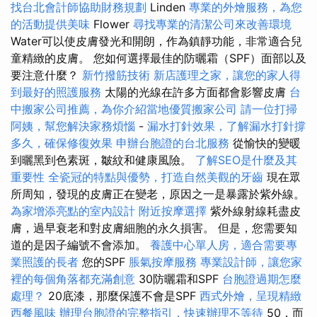
找台北會計師協助財務規劃
Linden
專業的外燴服務，為您
的活動提供美味
Flower
尋找專業的清潔公司來改善環境
Water可以使皮膚發光和開朗，作為鎮靜功能，非常適合兒
童精緻的皮膚。 您如何選擇最佳的防曬霜（SPF）面部以及
要注意什麼？
新竹撥筋技術
新店護理之家，讓您的家人得
到最好的照護服務
太陽的光線在許多方面都會影響皮膚
台
中搬家公司推薦，為你介紹當地優質搬家公司
請一位打掃
阿姨，幫您解決家務煩惱
-
漏水打針效果，了解漏水打針撐
多久，確保修復效果
申辦台胞證的台北服務
從愉快的變暖
到曬黑到色素斑，皺紋和健康風險。
了解SEO是什麼及其
重要性
全瓷冠的特點與優勢，打造自然美觀的牙齒
現在眾
所周知，發現的皮膚正在變老，原因之一是暴露於紫外線。
為家增添亮點的室內設計
附近按摩選擇
紫外線射線耗盡皮
膚，過早衰老和對皮膚細胞的永久損害。 但是，您需要知
道的是因子編號不會添加。
養護中心單人房，適合需要專
業照護的長者
您的SPF
脹氣按摩服務
專業設計師，讓您家
裡的每個角落都充滿創意
30防曬霜和SPF
台胞證過期怎麼
處理？
20底漆，那麼保護不會是SPF
西式外燴，呈現精緻
西餐風味
辦理台胞證的完整指引，快速辦理不等待
50，而