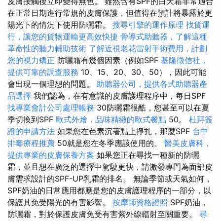
皮膚接觸後立即變得無色。 雖然含有SPF的白天霜非常適合
在正常日期進行常規的皮膚保護，但值得在預計將暴露於更
陽光下的情況下使用防曬霜。
搜尋引擎的運作原理
找貨運
行，讓您的貨物運輸更高效快捷
骨導式助聽器，了解這種
革命性的聽力輔助技術
了解近視老花雷射手術費用，計劃
您的視力矯正
防曬霜有幾個因素（例如SPF
基隆徵信社，
提供可靠的調查服務
10、15、20、30、50），因此可能
會出現一個理想的問題。
助聽器公司，提供各式助聽器產
品選擇
我們認為，在有意識的皮膚護理程序中，每日SPF
找專業會計公司處理帳務
30防曬霜很酷，您甚至可以在夏
季切換到SPF
歐式外燴，品味精緻的歐式餐點
50。
杜拜簽
證的申請方法
如果您在色素沉著點上掙扎，那麼SPF
台中
排毒療程推薦
50就是您在冬季應該使用的。
醫美皮膚科，
提供專業的皮膚保養方案
如果您正在尋找一種新的防曬
霜，並且想在廣泛的選擇中駕駛更快，請激發專門為面部皮
膚需求設計的SPF-UP乳霜的排名。 無論季節或天氣如何，
SPF奶油的日常應用都應是您的皮膚護理程序的一部分，以
保護其免受陽光的有害影響。
按摩師資格證照
SPF奶油，
防曬霜，對於保護皮膚免受有害紫外線輻射至關重要。
尋