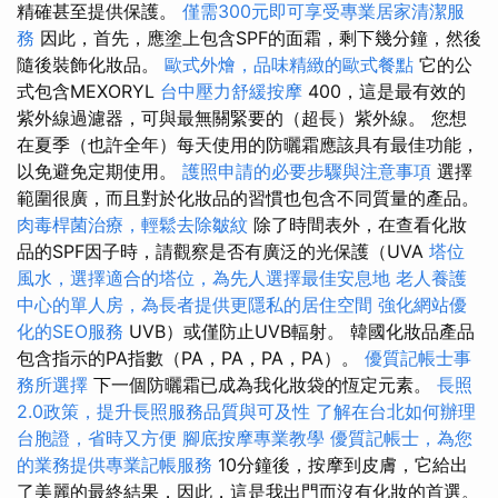
精確甚至提供保護。
僅需300元即可享受專業居家清潔服
務
因此，首先，應塗上包含SPF的面霜，剩下幾分鐘，然後
隨後裝飾化妝品。
歐式外燴，品味精緻的歐式餐點
它的公
式包含MEXORYL
台中壓力舒緩按摩
400，這是最有效的
紫外線過濾器，可與最無關緊要的（超長）紫外線。 您想
在夏季（也許全年）每天使用的防曬霜應該具有最佳功能，
以免避免定期使用。
護照申請的必要步驟與注意事項
選擇
範圍很廣，而且對於化妝品的習慣也包含不同質量的產品。
肉毒桿菌治療，輕鬆去除皺紋
除了時間表外，在查看化妝
品的SPF因子時，請觀察是否有廣泛的光保護（UVA
塔位
風水，選擇適合的塔位，為先人選擇最佳安息地
老人養護
中心的單人房，為長者提供更隱私的居住空間
強化網站優
化的SEO服務
UVB）或僅防止UVB輻射。 韓國化妝品產品
包含指示的PA指數（PA，PA，PA，PA）。
優質記帳士事
務所選擇
下一個防曬霜已成為我化妝袋的恆定元素。
長照
2.0政策，提升長照服務品質與可及性
了解在台北如何辦理
台胞證，省時又方便
腳底按摩專業教學
優質記帳士，為您
的業務提供專業記帳服務
10分鐘後，按摩到皮膚，它給出
了美麗的最終結果，因此，這是我出門而沒有化妝的首選。