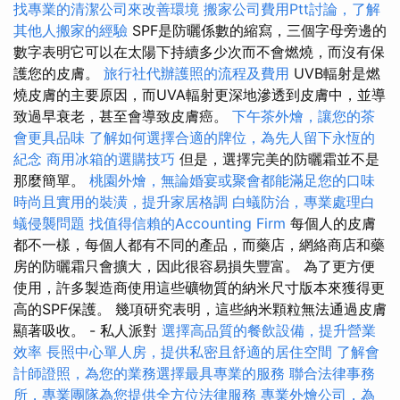
找專業的清潔公司來改善環境
搬家公司費用Ptt討論，了解
其他人搬家的經驗
SPF是防曬係數的縮寫，三個字母旁邊的
數字表明它可以在太陽下持續多少次而不會燃燒，而沒有保
護您的皮膚。
旅行社代辦護照的流程及費用
UVB輻射是燃
燒皮膚的主要原因，而UVA輻射更深地滲透到皮膚中，並導
致過早衰老，甚至會導致皮膚癌。
下午茶外燴，讓您的茶
會更具品味
了解如何選擇合適的牌位，為先人留下永恆的
紀念
商用冰箱的選購技巧
但是，選擇完美的防曬霜並不是
那麼簡單。
桃園外燴，無論婚宴或聚會都能滿足您的口味
時尚且實用的裝潢，提升家居格調
白蟻防治，專業處理白
蟻侵襲問題
找值得信賴的Accounting Firm
每個人的皮膚
都不一樣，每個人都有不同的產品，而藥店，網絡商店和藥
房的防曬霜只會擴大，因此很容易損失豐富。 為了更方便
使用，許多製造商使用這些礦物質的納米尺寸版本來獲得更
高的SPF保護。 幾項研究表明，這些納米顆粒無法通過皮膚
顯著吸收。 - 私人派對
選擇高品質的餐飲設備，提升營業
效率
長照中心單人房，提供私密且舒適的居住空間
了解會
計師證照，為您的業務選擇最具專業的服務
聯合法律事務
所，專業團隊為您提供全方位法律服務
專業外燴公司，為