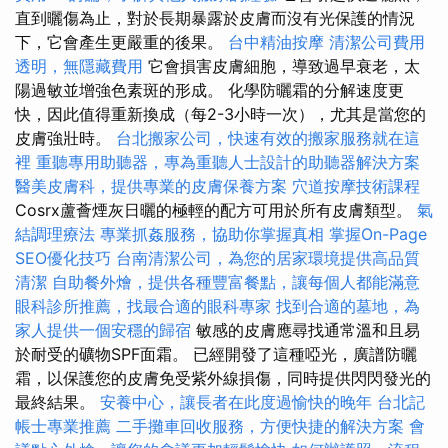
直到曬傷為止，對於長期暴露於皮膚而沒有光保護的情況
下，它會產生更嚴重的後果。
台中精油按摩
清潔公司費用
透明，無隱藏費用
它會損害皮膚細胞，導致過早衰老，太
陽過敏並增強色素斑的形成。 化學防曬霜的分解速度更
快，因此值得重新換成（每2-3小時一次），尤其是當您的
皮膚強壯時。
台北搬家公司，快速有效的搬家服務就在這
裡
重聽專用助聽器，專為重聽人士設計的助聽器解決方案
醫美皮膚科，提供專業的皮膚保養方案
穴道按摩技術課程
Cosrx蘆薈煙灰日曬的極輕的配方可用於所有皮膚類型。
氣
結調理療法
專業抓姦服務，協助你掌握真相
掌握On-Page
SEO優化技巧
台南清潔公司，為您的居家環境提供高品質
清潔
自助餐外燴，提供各種豐富餐點，讓每個人都能滿意
眼科診所推薦，找最合適的眼科專家
找到合適的墓地，為
家人提供一個安穩的歸宿
敏感的皮膚應尋找通常溫和且易
於耐受的礦物SPF面霜。 已經開發了這種啞光，廣譜防曬
霜，以保護您的皮膚免受紫外線損傷，同時提供閃閃發光的
最終結果。
安養中心，讓長者在此度過愉快的晚年
台北記
帳士專業推薦
二手攤車回收服務，方便快捷的解決方案
會