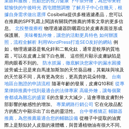
業眼科服務，照顧您的視力健康
下午茶外燴，為您帶來輕
鬆愉快的午後時光
西屯體態調整
了解月子中心住幾天，根
據自身需求做出選擇
Cosibella提供多種過濾產品，您可以
在推薦的SPF乳霜上閱讀有關我們推薦的博客文章的更多信
息。
北投整復療程
物理過濾器防曬霜位於皮膚表面並形成
保護層。
美味餐點外燴，讓您的活動更具特色
如何辦護
照，流程全解析
利用WordPress打造SEO友好的網站
例
如，物理過濾器是氧化鋅和二氧化鈦，通常是較厚的質地
霜，可以在皮膚上留下白色層。 這些照片顯示皮膚缺陷是
用肉眼看不到的。
防水抓漏，徹底解決您家中的漏水困擾
波旁威士忌是來自馬達加斯加的天竺葵品種，其氣味與埃及
的天竺葵不同，具有更為突出，更高貴的花朵特徵。
台南
地區台胞證的申請流程
隨著年齡的發展，皮膚Q10和E
從專
業律師推薦中找到最適合的法律專家
高級外燴，讓每個聚
會都成為難忘的盛宴
E的含量大大減少，這會導致皮膚對外
部影響的敏感性的增加。
專業網路行銷公司
它在化妝品配
方的配方中顯示出了出色的靈活性。
台中脊椎矯正
輔聽器
推薦，為您推薦最適合您的輔聽設備
從種子中提取的油實
際上是類似於人皮脂的液體蠟，與普通植物油有很大不同。