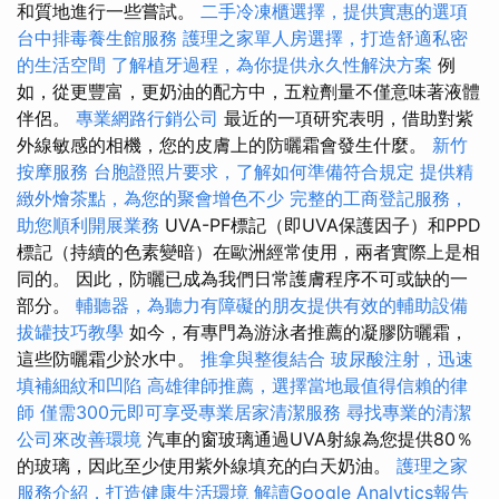
和質地進行一些嘗試。
二手冷凍櫃選擇，提供實惠的選項
台中排毒養生館服務
護理之家單人房選擇，打造舒適私密
的生活空間
了解植牙過程，為你提供永久性解決方案
例
如，從更豐富，更奶油的配方中，五粒劑量不僅意味著液體
伴侶。
專業網路行銷公司
最近的一項研究表明，借助對紫
外線敏感的相機，您的皮膚上的防曬霜會發生什麼。
新竹
按摩服務
台胞證照片要求，了解如何準備符合規定
提供精
緻外燴茶點，為您的聚會增色不少
完整的工商登記服務，
助您順利開展業務
UVA-PF標記（即UVA保護因子）和PPD
標記（持續的色素變暗）在歐洲經常使用，兩者實際上是相
同的。 因此，防曬已成為我們日常護膚程序不可或缺的一
部分。
輔聽器，為聽力有障礙的朋友提供有效的輔助設備
拔罐技巧教學
如今，有專門為游泳者推薦的凝膠防曬霜，
這些防曬霜少於水中。
推拿與整復結合
玻尿酸注射，迅速
填補細紋和凹陷
高雄律師推薦，選擇當地最值得信賴的律
師
僅需300元即可享受專業居家清潔服務
尋找專業的清潔
公司來改善環境
汽車的窗玻璃通過UVA射線為您提供80％
的玻璃，因此至少使用紫外線填充的白天奶油。
護理之家
服務介紹，打造健康生活環境
解讀Google Analytics報告