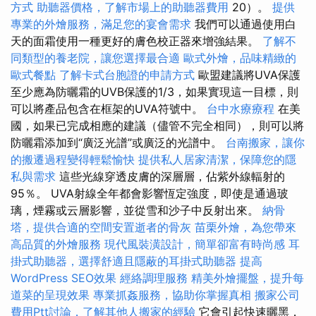
方式
助聽器價格，了解市場上的助聽器費用
20）。
提供
專業的外燴服務，滿足您的宴會需求
我們可以通過使用白
天的面霜使用一種更好的膚色校正器來增強結果。
了解不
同類型的養老院，讓您選擇最合適
歐式外燴，品味精緻的
歐式餐點
了解卡式台胞證的申請方式
歐盟建議將UVA保護
至少應為防曬霜的UVB保護的1/3，如果實現這一目標，則
可以將產品包含在框架的UVA符號中。
台中水療療程
在美
國，如果已完成相應的建議（儘管不完全相同），則可以將
防曬霜添加到“廣泛光譜”或廣泛的光譜中。
台南搬家，讓你
的搬遷過程變得輕鬆愉快
提供私人居家清潔，保障您的隱
私與需求
這些光線穿透皮膚的深層層，佔紫外線輻射的
95％。 UVA射線全年都會影響恆定強度，即使是通過玻
璃，煙霧或云層影響，並從雪和沙子中反射出來。
納骨
塔，提供合適的空間安置逝者的骨灰
苗栗外燴，為您帶來
高品質的外燴服務
現代風裝潢設計，簡單卻富有時尚感
耳
掛式助聽器，選擇舒適且隱蔽的耳掛式助聽器
提高
WordPress SEO效果
經絡調理服務
精美外燴擺盤，提升每
道菜的呈現效果
專業抓姦服務，協助你掌握真相
搬家公司
費用Ptt討論，了解其他人搬家的經驗
它會引起快速曬黑，