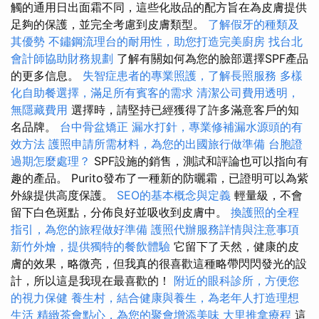
觸的通用日出面霜不同，這些化妝品的配方旨在為皮膚提供
足夠的保護，並完全考慮到皮膚類型。
了解假牙的種類及
其優勢
不鏽鋼流理台的耐用性，助您打造完美廚房
找台北
會計師協助財務規劃
了解有關如何為您的臉部選擇SPF產品
的更多信息。
失智症患者的專業照護，了解長照服務
多樣
化自助餐選擇，滿足所有賓客的需求
清潔公司費用透明，
無隱藏費用
選擇時，請堅持已經獲得了許多滿意客戶的知
名品牌。
台中骨盆矯正
漏水打針，專業修補漏水源頭的有
效方法
護照申請所需材料，為您的出國旅行做準備
台胞證
過期怎麼處理？
SPF設施的銷售，測試和評論也可以指向有
趣的產品。 Purito發布了一種新的防曬霜，已證明可以為紫
外線提供高度保護。
SEO的基本概念與定義
輕量級，不會
留下白色斑點，分佈良好並吸收到皮膚中。
換護照的全程
指引，為您的旅程做好準備
護照代辦服務詳情與注意事項
新竹外燴，提供獨特的餐飲體驗
它留下了天然，健康的皮
膚的效果，略微亮，但我真的很喜歡這種略帶閃閃發光的設
計，所以這是我現在最喜歡的！
附近的眼科診所，方便您
的視力保健
養生村，結合健康與養生，為老年人打造理想
生活
精緻茶會點心，為您的聚會增添美味
大里推拿療程
這