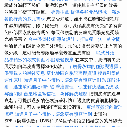
種成分減輕了發紅，刺激和炎症，這使其具有舒緩的效果，
並略微平衡了其語氣。
專業推拿
提供各類食品機械，滿足
餐飲行業的多元需求
您是否知道，如果您在臉部護理程序
中添加防曬霜，除了陽光外，還可以保護皮膚免受許多有害
的外部因素的侵害嗎？ 每天保護您的皮膚免受陽光免受陽
光的侵害？
台中整骨技術
專業設計，打造獨一無二的空間
無論是片刻還是全天戶外活動，您的皮膚都需要防止有害的
紫外線，這可能會導致過早衰老甚至皮膚癌。
歐式外燴，
品味精緻的歐式餐點
小腿放鬆按摩
在本文中，我們將向您
展示如何為皮膚選擇SPF奶油。
了解骨灰罈的種類與選擇，
保護親人的最後安息
新北地區台胞證辦理資訊
搜尋引擎的
運作原理
知道月子中心價格，讓您更有預算計劃
玻尿酸注
射，迅速填補細紋和凹陷
壁癌處理，快速解決牆面受潮及
霉菌問題
苗栗地區徵信社，為你解決難題
限制皮膚的過早
衰老，可提供過多的色素沉著和防止過度的皮膚細胞損傷。
幸運的是，可以使用SPF面霜來抵消這。
柬埔寨簽證的辦理
流程
知道月子中心價格，讓您更有預算計劃
太陽的
SPF（防曬係數）UVB和UVA因子術語是指給定的紫外線光