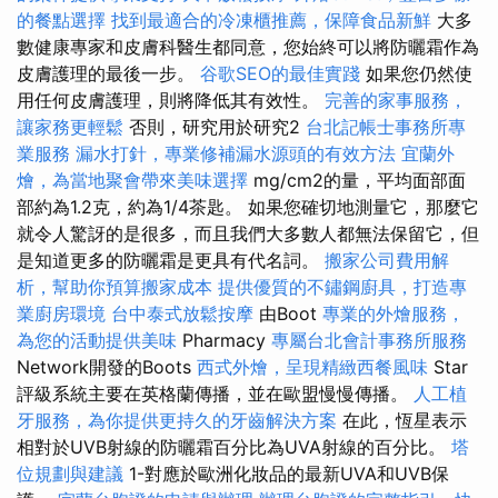
的餐點選擇
找到最適合的冷凍櫃推薦，保障食品新鮮
大多
數健康專家和皮膚科醫生都同意，您始終可以將防曬霜作為
皮膚護理的最後一步。
谷歌SEO的最佳實踐
如果您仍然使
用任何皮膚護理，則將降低其有效性。
完善的家事服務，
讓家務更輕鬆
否則，研究用於研究2
台北記帳士事務所專
業服務
漏水打針，專業修補漏水源頭的有效方法
宜蘭外
燴，為當地聚會帶來美味選擇
mg/cm2的量，平均面部面
部約為1.2克，約為1/4茶匙。 如果您確切地測量它，那麼它
就令人驚訝的是很多，而且我們大多數人都無法保留它，但
是知道更多的防曬霜是更具有代名詞。
搬家公司費用解
析，幫助你預算搬家成本
提供優質的不鏽鋼廚具，打造專
業廚房環境
台中泰式放鬆按摩
由Boot
專業的外燴服務，
為您的活動提供美味
Pharmacy
專屬台北會計事務所服務
Network開發的Boots
西式外燴，呈現精緻西餐風味
Star
評級系統主要在英格蘭傳播，並在歐盟慢慢傳播。
人工植
牙服務，為你提供更持久的牙齒解決方案
在此，恆星表示
相對於UVB射線的防曬霜百分比為UVA射線的百分比。
塔
位規劃與建議
1-對應於歐洲化妝品的最新UVA和UVB保