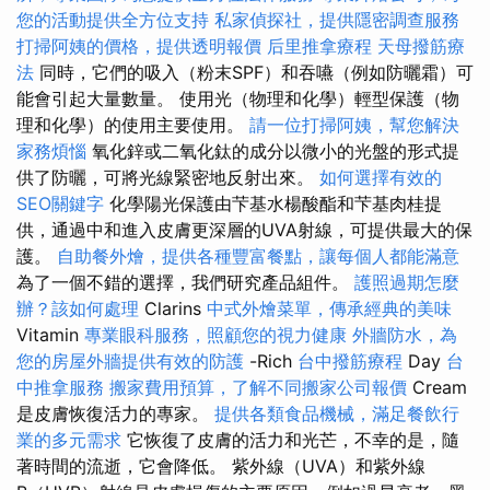
您的活動提供全方位支持
私家偵探社，提供隱密調查服務
打掃阿姨的價格，提供透明報價
后里推拿療程
天母撥筋療
法
同時，它們的吸入（粉末SPF）和吞嚥（例如防曬霜）可
能會引起大量數量。 使用光（物理和化學）輕型保護（物
理和化學）的使用主要使用。
請一位打掃阿姨，幫您解決
家務煩惱
氧化鋅或二氧化鈦的成分以微小的光盤的形式提
供了防曬，可將光線緊密地反射出來。
如何選擇有效的
SEO關鍵字
化學陽光保護由芐基水楊酸酯和芐基肉桂提
供，通過中和進入皮膚更深層的UVA射線，可提供最大的保
護。
自助餐外燴，提供各種豐富餐點，讓每個人都能滿意
為了一個不錯的選擇，我們研究產品組件。
護照過期怎麼
辦？該如何處理
Clarins
中式外燴菜單，傳承經典的美味
Vitamin
專業眼科服務，照顧您的視力健康
外牆防水，為
您的房屋外牆提供有效的防護
-Rich
台中撥筋療程
Day
台
中推拿服務
搬家費用預算，了解不同搬家公司報價
Cream
是皮膚恢復活力的專家。
提供各類食品機械，滿足餐飲行
業的多元需求
它恢復了皮膚的活力和光芒，不幸的是，隨
著時間的流逝，它會降低。 紫外線（UVA）和紫外線