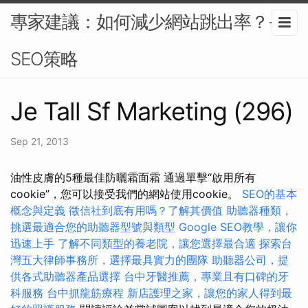
專家建議：如何減少網站跳出率？-
SEO策略
Je Tall Sf Marketing (296)
Sep 21, 2013
油性皮膚的5種最佳防曬霜面霜 通過單擊“啟用所有
cookie”，您可以接受我們的網站使用cookie。
SEO的基本
概念與定義
徵信社到底有用嗎？了解其價值
助聽器種類，
挑選最適合您的助聽器型號與類型
Google SEO教學，讓你
迅速上手
了解不同類型的養老院，讓您選擇最合適
探索台
灣五大律師事務所，選擇最具實力的團隊
助聽器公司，提
供各式助聽器產品選擇
台中牙醫推薦，專業且有口碑的牙
科服務
台中抓龍筋療程
新店護理之家，讓您的家人得到最