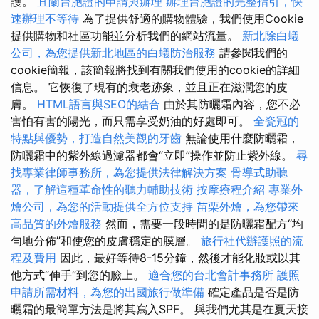
護。
宜蘭台胞證的申請與辦理
辦理台胞證的完整指引，快
速辦理不等待
為了提供舒適的購物體驗，我們使用Cookie
提供購物和社區功能並分析我們的網站流量。
新北除白蟻
公司，為您提供新北地區的白蟻防治服務
請參閱我們的
cookie簡報，該簡報將找到有關我們使用的cookie的詳細
信息。 它恢復了現有的衰老跡象，並且正在滋潤您的皮
膚。
HTML語言與SEO的結合
由於其防曬霜內容，您不必
害怕有害的陽光，而只需享受奶油的好處即可。
全瓷冠的
特點與優勢，打造自然美觀的牙齒
無論使用什麼防曬霜，
防曬霜中的紫外線過濾器都會“立即”操作並防止紫外線。
尋
找專業律師事務所，為您提供法律解決方案
骨導式助聽
器，了解這種革命性的聽力輔助技術
按摩療程介紹
專業外
燴公司，為您的活動提供全方位支持
苗栗外燴，為您帶來
高品質的外燴服務
然而，需要一段時間的是防曬霜配方“均
勻地分佈”和使您的皮膚穩定的膜層。
旅行社代辦護照的流
程及費用
因此，最好等待8-15分鐘，然後才能化妝或以其
他方式“伸手”到您的臉上。
適合您的台北會計事務所
護照
申請所需材料，為您的出國旅行做準備
確定產品是否是防
曬霜的最簡單方法是將其寫入SPF。 與我們尤其是在夏天接