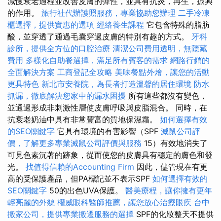
減慢衰老過程並改善皮膚的彈性，並具有抗炎，再生，振興
的作用。
旅行社代辦護照服務，專業協助您辦理
二手冷凍
櫃選擇，提供實惠的選項
經絡養生課程
它包含特殊的脂肪
酸，並穿透了通過毛囊穿過皮膚的特別有趣的方式。
牙科
診所，提供全方位的口腔治療
清潔公司費用透明，無隱藏
費用
多樣化自助餐選擇，滿足所有賓客的需求
網路行銷的
全面解決方案
工商登記全攻略
美味餐點外燴，讓您的活動
更具特色
新北市安養院，為長者打造溫馨的居住環境
防水
抓漏，徹底解決您家中的漏水困擾
所有這些都沒有變色，
並通過形成非刺激性層使皮膚呼吸與皮脂混合。 同時，在
抗衰老奶油中具有非常豐富的質地保濕霜。
如何選擇有效
的SEO關鍵字
它具有環境的有害影響（SPF
滅鼠公司評
價，了解更多專業滅鼠公司評價與服務
15）有效地消失了
可見色素沉著的跡象，從而使您的皮膚具有穩定的膚色和發
光。
找值得信賴的Accounting Firm
因此，儘管現在有更
高的受保護產品，但PA標記並不表示SPF
如何選擇有效的
SEO關鍵字
50的出色UVA保護。
醫美療程，讓你擁有更年
輕亮麗的外貌
權威眼科醫師推薦，讓您放心治療眼疾
台中
搬家公司，提供專業搬遷服務的選擇
SPF的化妝整天不提供