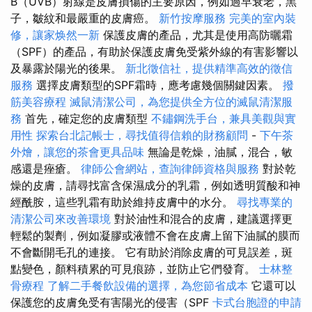
B（UVB）射線是皮膚損傷的主要原因，例如過早衰老，黑
子，皺紋和最嚴重的皮膚癌。
新竹按摩服務
完美的室內裝
修，讓家焕然一新
保護皮膚的產品，尤其是使用高防曬霜
（SPF）的產品，有助於保護皮膚免受紫外線的有害影響以
及暴露於陽光的後果。
新北徵信社，提供精準高效的徵信
服務
選擇皮膚類型的SPF霜時，應考慮幾個關鍵因素。
撥
筋美容療程
滅鼠清潔公司，為您提供全方位的滅鼠清潔服
務
首先，確定您的皮膚類型
不鏽鋼洗手台，兼具美觀與實
用性
探索台北記帳士，尋找值得信賴的財務顧問
-
下午茶
外燴，讓您的茶會更具品味
無論是乾燥，油膩，混合，敏
感還是痤瘡。
律師公會網站，查詢律師資格與服務
對於乾
燥的皮膚，請尋找富含保濕成分的乳霜，例如透明質酸和神
經酰胺，這些乳霜有助於維持皮膚中的水分。
尋找專業的
清潔公司來改善環境
對於油性和混合的皮膚，建議選擇更
輕鬆的製劑，例如凝膠或液體不會在皮膚上留下油膩的膜而
不會斷開毛孔的連接。 它有助於消除皮膚的可見誤差，斑
點變色，顏料積累的可見痕跡，並防止它們發育。
士林整
骨療程
了解二手餐飲設備的選擇，為您節省成本
它還可以
保護您的皮膚免受有害陽光的侵害（SPF
卡式台胞證的申請