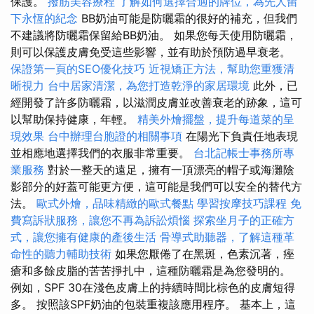
保護。
撥筋美容療程
了解如何選擇合適的牌位，為先人留
下永恆的紀念
BB奶油可能是防曬霜的很好的補充，但我們
不建議將防曬霜保留給BB奶油。 如果您每天使用防曬霜，
則可以保護皮膚免受這些影響，並有助於預防過早衰老。
保證第一頁的SEO優化技巧
近視矯正方法，幫助您重獲清
晰視力
台中居家清潔，為您打造乾淨的家居環境
此外，已
經開發了許多防曬霜，以滋潤皮膚並改善衰老的跡象，這可
以幫助保持健康，年輕。
精美外燴擺盤，提升每道菜的呈
現效果
台中辦理台胞證的相關事項
在陽光下負責任地表現
並相應地選擇我們的衣服非常重要。
台北記帳士事務所專
業服務
對於一整天的遠足，擁有一頂漂亮的帽子或海灘陰
影部分的好蓋可能更方便，這可能是我們可以安全的替代方
法。
歐式外燴，品味精緻的歐式餐點
學習按摩技巧課程
免
費寫訴狀服務，讓您不再為訴訟煩惱
探索坐月子的正確方
式，讓您擁有健康的產後生活
骨導式助聽器，了解這種革
命性的聽力輔助技術
如果您厭倦了在黑斑，色素沉著，痤
瘡和多餘皮脂的苦苦掙扎中，這種防曬霜是為您發明的。
例如，SPF 30在淺色皮膚上的持續時間比棕色的皮膚短得
多。 按照該SPF奶油的包裝重複該應用程序。 基本上，這