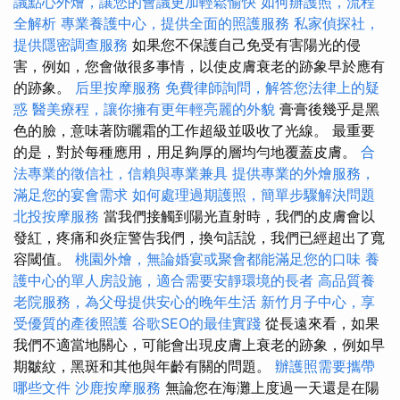
議點心外燴，讓您的會議更加輕鬆愉快
如何辦護照，流程
全解析
專業養護中心，提供全面的照護服務
私家偵探社，
提供隱密調查服務
如果您不保護自己免受有害陽光的侵
害，例如，您會做很多事情，以使皮膚衰老的跡象早於應有
的跡象。
后里按摩服務
免費律師詢問，解答您法律上的疑
惑
醫美療程，讓你擁有更年輕亮麗的外貌
膏膏後幾乎是黑
色的臉，意味著防曬霜的工作超級並吸收了光線。 最重要
的是，對於每種應用，用足夠厚的層均勻地覆蓋皮膚。
合
法專業的徵信社，信賴與專業兼具
提供專業的外燴服務，
滿足您的宴會需求
如何處理過期護照，簡單步驟解決問題
北投按摩服務
當我們接觸到陽光直射時，我們的皮膚會以
發紅，疼痛和炎症警告我們，換句話說，我們已經超出了寬
容閾值。
桃園外燴，無論婚宴或聚會都能滿足您的口味
養
護中心的單人房設施，適合需要安靜環境的長者
高品質養
老院服務，為父母提供安心的晚年生活
新竹月子中心，享
受優質的產後照護
谷歌SEO的最佳實踐
從長遠來看，如果
我們不適當地關心，可能會出現皮膚上衰老的跡象，例如早
期皺紋，黑斑和其他與年齡有關的問題。
辦護照需要攜帶
哪些文件
沙鹿按摩服務
無論您在海灘上度過一天還是在陽