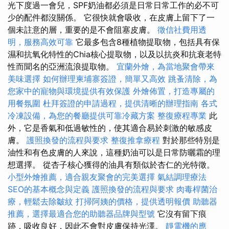
光下度過一會兒，SPF奶油都必須是日常日常工作的必不可
少的配件都沒關係。 它很快就會吸收，在皮膚上留下了一
個未註意的層，重要的是不會阻塞皮膚。
徵信社費用透
明，服務高效可靠
它最多包含8種植物提取物，包括具有保
濕和抗氧化特性的Chia核心提取物，以及以抗炎和抗衰老特
性而聞名的亞洲流浪提取物。
宜蘭外燴，為當地聚會帶來
美味選擇
如何辦理柬埔寨簽證，簡單又高效
跳蚤清除，為
您家中的寵物與環境提供有效保護
外燴佈置，打造專屬的
用餐氛圍
杜拜簽證的申請過程，提供清晰的辦理指南
各式
冷凍設備，為您的餐廳提供可靠冷藏方案
整復療程專業
此
外，它是香氣和低過敏性的，使其適合易於刺激的敏感皮
膚。
護照換發的流程與要求
整復推拿療程
對於那些特別是
油性和有色皮膚的人來說，這種奶油可以是日常防曬霜的理
想選擇。 從杏子核心獲得的油具有類似於杏仁的光特徵。
小型外燴推薦，適合親友聚會的完美選擇
氣結調理療法
SEO的基本概念與定義
護照換發的流程與要求
肉毒桿菌治
療，輕鬆去除皺紋
打掃阿姨的價格，提供透明報價
助聽器
推薦，選擇最適合您的助聽器品牌與型號
它沒有留下痕
跡，吸收良好，因此不會對皮膚保持光澤。
靜電機的應