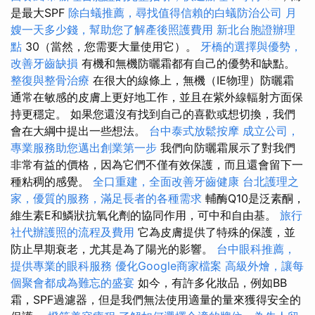
是最大SPF
除白蟻推薦，尋找值得信賴的白蟻防治公司
月
嫂一天多少錢，幫助您了解產後照護費用
新北台胞證辦理
點
30（當然，您需要大量使用它）。
牙橋的選擇與優勢，
改善牙齒缺損
有機和無機防曬霜都有自己的優勢和缺點。
整復與整骨治療
在很大的線條上，無機（IE物理）防曬霜
通常在敏感的皮膚上更好地工作，並且在紫外線輻射方面保
持更穩定。 如果您還沒有找到自己的喜歡或想切換，我們
會在大綱中提出一些想法。
台中泰式放鬆按摩
成立公司，
專業服務助您邁出創業第一步
我們向防曬霜展示了對我們
非常有益的價格，因為它們不僅有效保護，而且還會留下一
種粘稠的感覺。
全口重建，全面改善牙齒健康
台北護理之
家，優質的服務，滿足長者的各種需求
輔酶Q10是泛素酮，
維生素E和鱗狀抗氧化劑的協同作用，可中和自由基。
旅行
社代辦護照的流程及費用
它為皮膚提供了特殊的保護，並
防止早期衰老，尤其是為了陽光的影響。
台中眼科推薦，
提供專業的眼科服務
優化Google商家檔案
高級外燴，讓每
個聚會都成為難忘的盛宴
如今，有許多化妝品，例如BB
霜，SPF過濾器，但是我們無法使用適量的量來獲得安全的