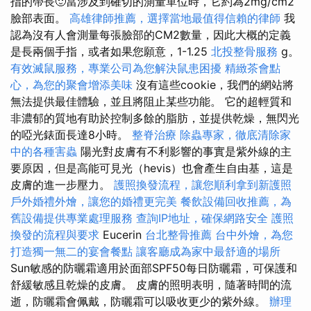
指的帶長🙂當涉及到確切的測量單位時，它約為2mg/cm2
臉部表面。
高雄律師推薦，選擇當地最值得信賴的律師
我
認為沒有人會測量每張臉部的CM2數量，因此大概的定義
是長兩個手指，或者如果您願意，1-1.25
北投整骨服務
g。
有效滅鼠服務，專業公司為您解決鼠患困擾
精緻茶會點
心，為您的聚會增添美味
沒有這些cookie，我們的網站將
無法提供最佳體驗，並且將阻止某些功能。 它的超輕質和
非濃郁的質地有助於控制多餘的脂肪，並提供乾燥，無閃光
的啞光錶面長達8小時。
整脊治療
除蟲專家，徹底清除家
中的各種害蟲
陽光對皮膚有不利影響的事實是紫外線的主
要原因，但是高能可見光（hevis）也會產生自由基，這是
皮膚的進一步壓力。
護照換發流程，讓您順利拿到新護照
戶外婚禮外燴，讓您的婚禮更完美
餐飲設備回收推薦，為
舊設備提供專業處理服務
查詢IP地址，確保網路安全
護照
換發的流程與要求
Eucerin
台北整骨推薦
台中外燴，為您
打造獨一無二的宴會餐點
讓客廳成為家中最舒適的場所
Sun敏感的防曬霜適用於面部SPF50每日防曬霜，可保護和
舒緩敏感且乾燥的皮膚。 皮膚的照明表明，隨著時間的流
逝，防曬霜會佩戴，防曬霜可以吸收更少的紫外線。
辦理