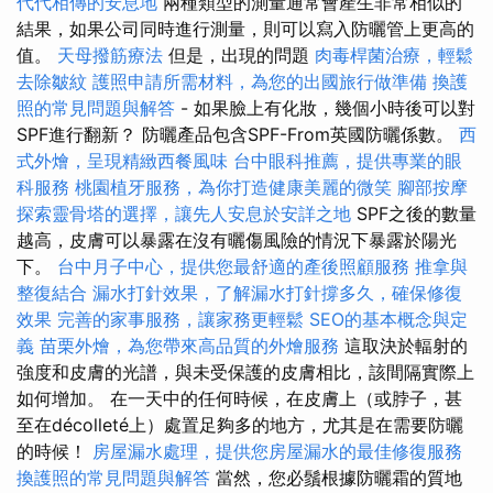
代代相傳的安息地
兩種類型的測量通常會產生非常相似的
結果，如果公司同時進行測量，則可以寫入防曬管上更高的
值。
天母撥筋療法
但是，出現的問題
肉毒桿菌治療，輕鬆
去除皺紋
護照申請所需材料，為您的出國旅行做準備
換護
照的常見問題與解答
- 如果臉上有化妝，幾個小時後可以對
SPF進行翻新？ 防曬產品包含SPF-From英國防曬係數。
西
式外燴，呈現精緻西餐風味
台中眼科推薦，提供專業的眼
科服務
桃園植牙服務，為你打造健康美麗的微笑
腳部按摩
探索靈骨塔的選擇，讓先人安息於安詳之地
SPF之後的數量
越高，皮膚可以暴露在沒有曬傷風險的情況下暴露於陽光
下。
台中月子中心，提供您最舒適的產後照顧服務
推拿與
整復結合
漏水打針效果，了解漏水打針撐多久，確保修復
效果
完善的家事服務，讓家務更輕鬆
SEO的基本概念與定
義
苗栗外燴，為您帶來高品質的外燴服務
這取決於輻射的
強度和皮膚的光譜，與未受保護的皮膚相比，該間隔實際上
如何增加。 在一天中的任何時候，在皮膚上（或脖子，甚
至在décolleté上）處置足夠多的地方，尤其是在需要防曬
的時候！
房屋漏水處理，提供您房屋漏水的最佳修復服務
換護照的常見問題與解答
當然，您必鬚根據防曬霜的質地