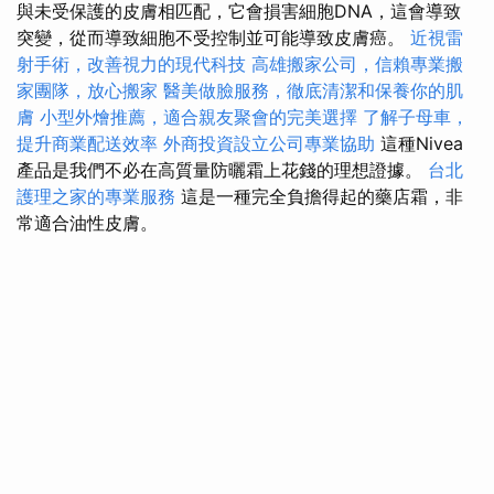
與未受保護的皮膚相匹配，它會損害細胞DNA，這會導致
突變，從而導致細胞不受控制並可能導致皮膚癌。
近視雷
射手術，改善視力的現代科技
高雄搬家公司，信賴專業搬
家團隊，放心搬家
醫美做臉服務，徹底清潔和保養你的肌
膚
小型外燴推薦，適合親友聚會的完美選擇
了解子母車，
提升商業配送效率
外商投資設立公司專業協助
這種Nivea
產品是我們不必在高質量防曬霜上花錢的理想證據。
台北
護理之家的專業服務
這是一種完全負擔得起的藥店霜，非
常適合油性皮膚。