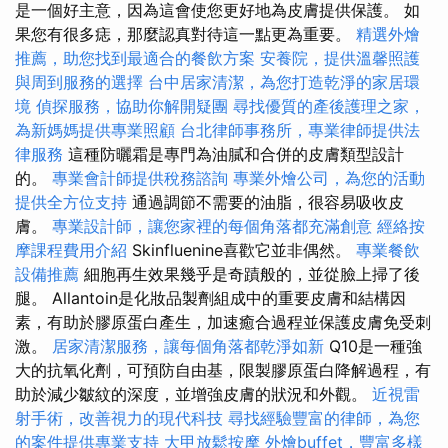
是一個好主意，因為這會使您更好地為皮膚提供保護。 如
果您有很多痣，那麼認真對待這一點更為重要。
精選外燴
推薦，助您找到最適合的餐飲方案
安養院，提供溫馨照護
與周到服務的選擇
台中居家清潔，為您打造乾淨的家居環
境
偵探服務，協助你解開疑團
尋找優質的產後護理之家，
為新媽媽提供專業照顧
台北律師事務所，專業律師提供法
律服務
這種防曬霜是專門為油膩和合併的皮膚類型設計
的。
專業會計師提供稅務諮詢
專業外燴公司，為您的活動
提供全方位支持
通過調節不需要的油脂，很容易吸收皮
膚。
專業設計師，讓您家裡的每個角落都充滿創意
經絡按
摩課程費用介紹
Skinfluenine喜歡它並非偶然。
專業餐飲
設備推薦
細胞再生效果幾乎是奇蹟般的，並從臉上掃了後
腿。 Allantoin是化妝品製劑組成中的重要皮膚和結構因
素，有助於膠原蛋白產生，加速癒合過程並保護皮膚免受刺
激。
居家清潔服務，讓每個角落都乾淨如新
Q10是一種強
大的抗氧化劑，可預防自由基，限製膠原蛋白降解過程，有
助於減少皺紋的深度，並增強皮膚的狀況和外觀。
近視雷
射手術，改善視力的現代科技
尋找經驗豐富的律師，為您
的案件提供專業支持
大甲放鬆按摩
外燴buffet，豐富多樣