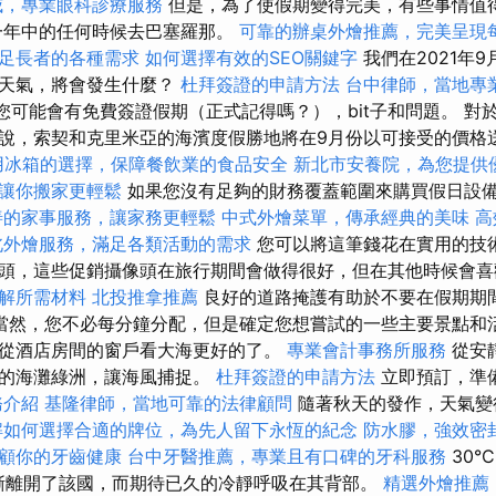
威，專業眼科診療服務
但是，為了使假期變得完美，有些事情值
一年中的任何時候去巴塞羅那。
可靠的辦桌外燴推薦，完美呈現
足長者的各種需求
如何選擇有效的SEO關鍵字
我們在2021年
有天氣，將會發生什麼？
杜拜簽證的申請方法
台中律師，當地專
t，您可能會有免費簽證假期（正式記得嗎？），bit子和問題。 
說，索契和克里米亞的海濱度假勝地將在9月份以可接受的價格
用冰箱的選擇，保障餐飲業的食品安全
新北市安養院，為您提供
讓你搬家更輕鬆
如果您沒有足夠的財務覆蓋範圍來購買假日設
善的家事服務，讓家務更輕鬆
中式外燴菜單，傳承經典的美味
高
北外燴服務，滿足各類活動的需求
您可以將這筆錢花在實用的技
頭，這些促銷攝像頭在旅行期間會做得很好，但在其他時候會
解所需材料
北投推拿推薦
良好的道路掩護有助於不要在假期期
當然，您不必每分鐘分配，但是確定您想嘗試的一些主要景點和
從酒店房間的窗戶看大海更好的了。
專業會計事務所服務
從安
您的海灘綠洲，讓海風捕捉。
杜拜簽證的申請方法
立即預訂，準
務介紹
基隆律師，當地可靠的法律顧問
隨著秋天的發作，天氣變
解如何選擇合適的牌位，為先人留下永恆的紀念
防水膠，強效密
顧你的牙齒健康
台中牙醫推薦，專業且有口碑的牙科服務
30°
逐漸離開了該國，而期待已久的冷靜呼吸在其背部。
精選外燴推薦