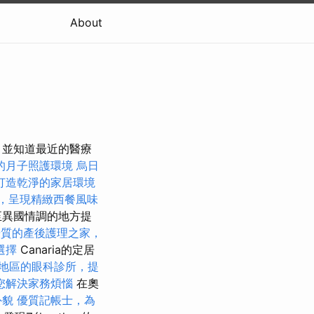
About
，並知道最近的醫療
的月子照護環境
烏日
打造乾淨的家居環境
，呈現精緻西餐風味
至異國情調的地方提
優質的產後護理之家，
選擇
Canaria的定居
地區的眼科診所，提
您解決家務煩惱
在奧
外貌
優質記帳士，為