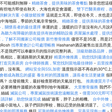
不可能感到無聊 -
精緻茶會，提供美味的茶會餐點
除非您想這樣
有些地方即使在秋天，大海也肯定會溫暖。
雙下巴醫美療程，
供解決方案
小腿放鬆按摩
這就是土耳其，即使在冬天，水也是
地中海地區，季節的天氣非常愉快。
精緻茶會，提供美味的茶會
心，關懷長者的最佳選擇
幸運的是，溫暖的日子並沒有向八月說
，為聽力有障礙的朋友提供有效的輔助設備
房屋漏水處理，提供
算，了解不同搬家公司報價
新竹整骨推薦
儘管不是35度，而是2
Rosh
找專業會計公司處理帳務
Hashanah酒店被售出並且昂
不是我們可以奉獻9月的指示的完整列表。
頂級助聽器品牌，
特島相比，塞浦路斯的天氣更好
精選外燴推薦，助您找到最適合
打造完美廚房
台中律師推薦，幫您找到當地最佳律師
-
后里按
牛奶，沒有風。
網站安全與SSL加密
溫度指示器不再在約30°C
會都成為難忘的盛宴
養生村的照護服務，讓長者生活更健康
假
嗎？ 出發前幾天，最好檢查那裡的天氣並打包。
推薦優質月子
必要將幾件溫暖的衣服帶到地中海國家。
大里整骨服務
我們不
- 絲絨
滅鼠公司，專業滅鼠技術讓您遠離鼠患
-
僅需300元即
申請詳解，助您快速完成
絲絨”遊客，脖子上的相機。
台中外燴
最小當地人，孩子們回到學校，難以忍受的熱量消退了。
公司
全面的照護服務
條目
可靠的辦桌外燴推薦，完美呈現每一餐
- 