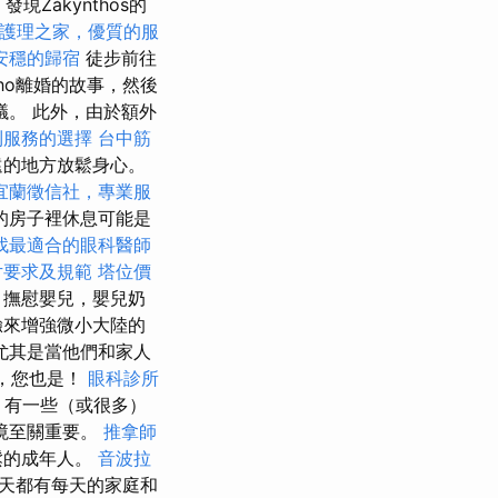
現Zákynthos的
護理之家，優質的服
安穩的歸宿
徒步前往
pho離婚的故事，然後
化會議。 此外，由於額外
到服務的選擇
台中筋
遠的地方放鬆身心。
宜蘭徵信社，專業服
的房子裡休息可能是
找最適合的眼科醫師
片要求及規範
塔位價
，撫慰嬰兒，嬰兒奶
驗來增強微小大陸的
尤其是當他們和家人
的，您也是！
眼科診所
，有一些（或很多）
境至關重要。
推拿師
鬆的成年人。
音波拉
每天都有每天的家庭和