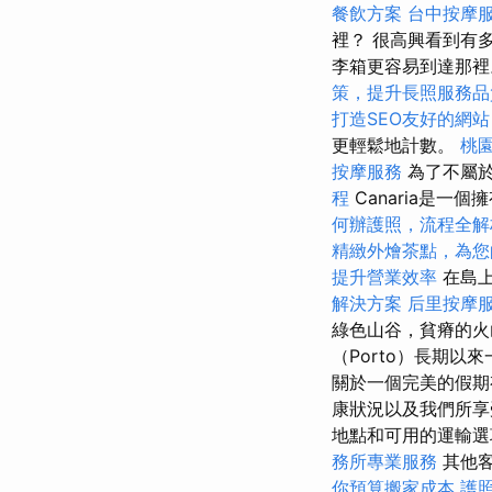
餐飲方案
台中按摩
裡？ 很高興看到有
李箱更容易到達那
策，提升長照服務品
打造SEO友好的網站
更輕鬆地計數。
桃
按摩服務
為了不屬於當
程
Canaria是
何辦護照，流程全解
精緻外燴茶點，為您
提升營業效率
在島上
解決方案
后里按摩
綠色山谷，貧瘠的火
（Porto）長期
關於一個完美的假
康狀況以及我們所
地點和可用的運輸選
務所專業服務
其他客
你預算搬家成本
護