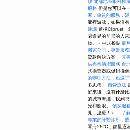
驟
北部地區眼科權
服務
但是您可以在
家，優質的服務，滿
哪裡游泳，如果沒
建議
選擇Ciprus
園邊界的前景的人來
物。 - 中式餐點
商
搬家公司，專業服務
貸款解決方案。
完
供專業清潔服務
台
式揚聲器或促銷攝像
的辦理方法，迅速了
多思考。
喬骨療法
醒來後，沒有什麼比
的城市海灘，找到
光和衝浪。
偵探服
見，溫暖！）。
了
專業的牙醫診所，照
琴海25°C，熱量