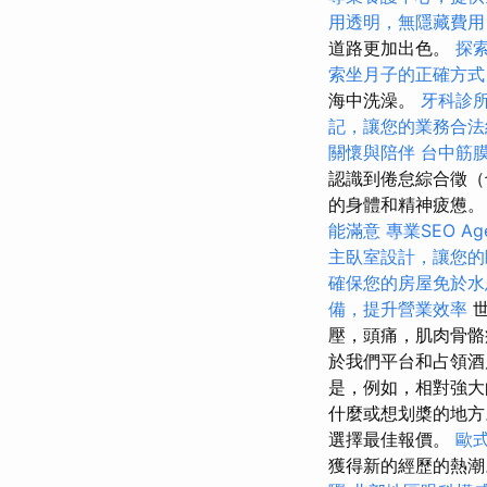
用透明，無隱藏費用
道路更加出色。
探
索坐月子的正確方式
海中洗澡。
牙科診
記，讓您的業務合法
關懷與陪伴
台中筋
認識到倦怠綜合徵（
的身體和精神疲憊
能滿意
專業SEO A
主臥室設計，讓您的
確保您的房屋免於水
備，提升營業效率
世
壓，頭痛，肌肉骨骼
於我們平台和占領酒
是，例如，相對強大
什麼或想划槳的地方
選擇最佳報價。
歐
獲得新的經歷的熱