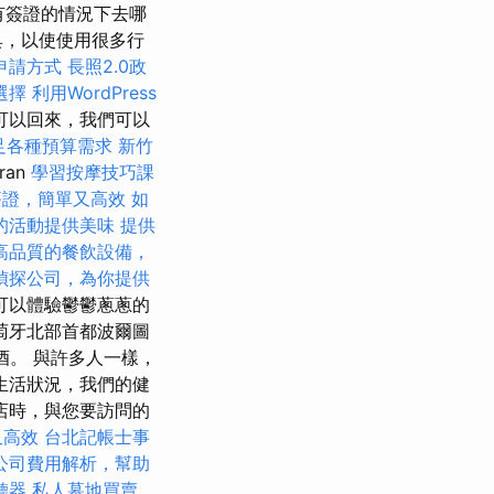
有簽證的情況下去哪
具，以使使用很多行
申請方式
長照2.0政
選擇
利用WordPress
可以回來，我們可以
滿足各種預算需求
新竹
ran
學習按摩技巧課
簽證，簡單又高效
如
的活動提供美味
提供
高品質的餐飲設備，
偵探公司，為你提供
可以體驗鬱鬱蔥蔥的
萄牙北部首都波爾圖
酒。 與許多人一樣，
生活狀況，我們的健
店時，與您要訪問的
又高效
台北記帳士事
公司費用解析，幫助
聽器
私人墓地買賣，