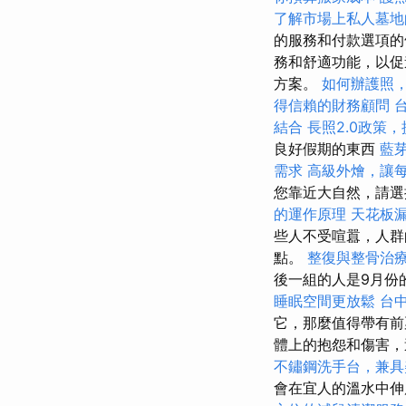
了解市場上私人墓地
的服務和付款選項
務和舒適功能，以促
方案。
如何辦護照
得信賴的財務顧問
結合
長照2.0政策
良好假期的東西
藍
需求
高級外燴，讓
您靠近大自然，請選擇P
的運作原理
天花板
些人不受喧囂，人群
點。
整復與整骨治
後一組的人是9月份
睡眠空間更放鬆
台
它，那麼值得帶有前
體上的抱怨和傷害
不鏽鋼洗手台，兼具
會在宜人的溫水中伸