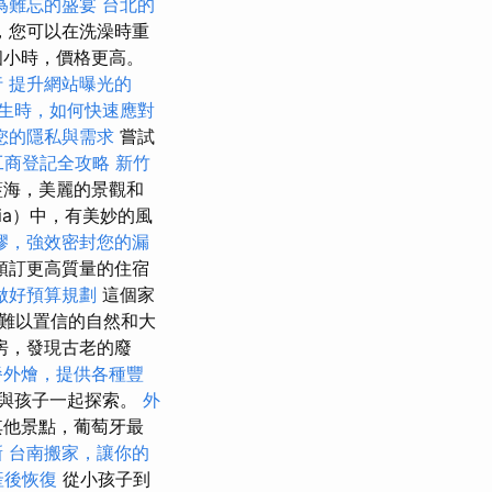
為難忘的盛宴
台北的
，您可以在洗澡時重
個小時，價格更高。
行
提升網站曝光的
生時，如何快速應對
您的隱私與需求
嘗試
工商登記全攻略
新竹
藍海，美麗的景觀和
ia）中，有美妙的風
膠，強效密封您的漏
預訂更高質量的住宿
做好預算規劃
這個家
難以置信的自然和大
房，發現古老的廢
餐外燴，提供各種豐
得與孩子一起探索。
外
其他景點，葡萄牙最
新
台南搬家，讓你的
產後恢復
從小孩子到