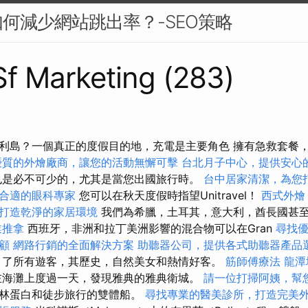
何減少網站跳出率？-SEO策略
 Sf Marketing (283)
利島？一個真正的度假目的地，充電是主要角色 擁有急救套餐
優質的外燴廠商，讓您的活動無懈可擊
台北月子中心，提供安心
也是必不可少的，尤其是當您出國旅行時。
台中居家清潔，為您
合適的眼科專家
您可以在秋天度假時指望Unitravel！
西式外燴
打造乾淨的家居環境
我們為希臘，土耳其，意大利，酋長國甚
業推拿
西班牙，非洲和拉丁美洲影響的混合物可以在Gran
尋找
顧
網路行銷的全面解決方案
助聽器公司，提供各式助聽器產品
引了所有遊客，其歷史，自然美女和熱情好客。
筋師傅療法
龍潭
海灘上度過一天，發現雅典的雅典衛城。
請一位打掃阿姨，幫
託林蛋白和徒步旅行的雙體船。
尋找專業的醫美診所，打造完美