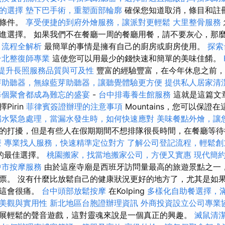
的選擇
墊下巴手術，重塑面部輪廓
確保您知道取消，條目和註
的條件。
享受便捷的到府外燴服務，讓派對更輕鬆
大里整骨服務
進選擇。 如果我們不在餐廳一周的餐廳用餐，請不要灰心，那
，流程全解析
最簡單的事情是擁有自己的廚房或廚房使用。
探索
台北整復師專業
這使您可以用最少的錢快速和簡單的美味佳餚。
，提升長照服務品質與可及性
豐富的經驗豐富，在今年休息之前，
芽助聽器，無線藍芽助聽器，讓聽覺體驗更方便
提供私人居家清
每個聚會都成為難忘的盛宴
-
台中排毒養生館服務
這就是這篇文
irin
菲律賓簽證辦理的注意事項
Mountains，您可以保證
漏水緊急處理，當漏水發生時，如何快速應對
美味餐點外燴，讓
的打擾，但是有些人在假期期間不想排隊很長時間，在餐廳等待
療
專業找人服務，快速精準定位對方
了解公司登記流程，輕鬆創
的最佳選擇。
桃園搬家，找當地搬家公司，方便又實惠
現代簡
中市按摩服務
由於這座寺廟是西班牙訪問量最高的旅遊景點之一
票。 沒有什麼比放鬆自己的健康狀況更好的地方了，尤其是如
，這會很痛。
台中頭部放鬆按摩
在Kolping
多樣化自助餐選擇，
美觀與實用性
新北地區台胞證辦理資訊
外商投資設立公司專業
展輕鬆的聲音遊戲，這對靈魂來說是一個真正的興趣。
滅鼠清