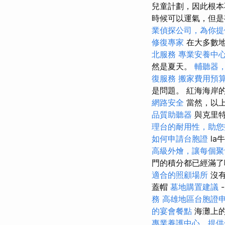
兒童計劃，因此根本
時候可以運氣，但是
業偵探公司，為你提
修復專家
在大多數
北服務
專業安養中
然是夏天。
輔聽器
復服務
搬家費用預
是問題。 紅海海岸的
網路安全
當然，以上
品質助聽器
與克里
理台的耐用性，助您
如何申請台胞證
la
高級外燴，讓每個聚
門的積分都已經滿了
適合的照顧場所
沒有
蓋帽
墓地購置建議
務
高雄地區台胞證
的宴會餐點
海灘上的
專業養護中心，提供