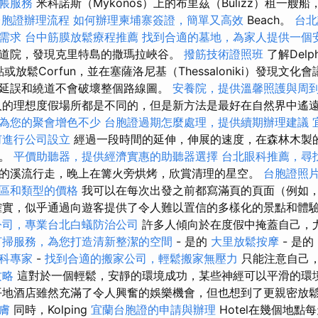
帳服務
米科諾斯（Mykonos）上的布里茲（Bulizz）租一艘船，發
台胞證辦理流程
如何辦理柬埔寨簽證，簡單又高效
Beach。
台北
需求
台中筋膜放鬆療程推薦
找到合適的墓地，為家人提供一個
道院，發現克里特島的撒瑪拉峽谷。
撥筋技術證照班
了解Del
點或放鬆Corfun，並在塞薩洛尼基（Thessaloniki）發現文
延誤和繞道不會破壞整個路線圖。
安養院，提供溫馨照護與周
人的理想度假場所都是不同的，但是新方法是最好在自然界中遙
為您的聚會增色不少
台胞證過期怎麼處理，提供續期辦理建議
何進行公司設立
經過一段時間的延伸，伸展的速度，在森林木製
方。
平價助聽器，提供經濟實惠的助聽器選擇
台北眼科推薦，尋
的溪流行走，晚上在篝火旁烘烤，欣賞清理的星空。
台胞證照
區和類型的價格
我可以在每次出發之前都寫滿頁的頁面（例如
確實，似乎通過向遊客提供了令人難以置信的多樣化的景點和體
公司，專業台北白蟻防治公司
許多人傾向於在度假中掩蓋自己，
打掃服務，為您打造清新整潔的空間
- 是的
大里放鬆按摩
- 是
科專家
-
找到合適的搬家公司，輕鬆搬家無壓力
只能注意自己
攻略
這對於一個輕鬆，安靜的環境成功，某些神經可以平滑的環
平地酒店雖然充滿了令人興奮的娛樂機會，但也想到了更親密放
膚
同時，Kolping
宜蘭台胞證的申請與辦理
Hotel在幾個地點