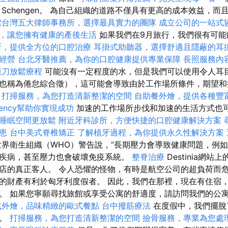
Schengen。 為自己組織的道路不僅具有更高的成本效益，
索台灣五大律師事務所，選擇最具實力的團隊
成立公司的一站式
，讓您擁有健康的產後生活
如果我們在9月旅行，我們很有可能
所，提供全方位的口腔治療
耳掛式助聽器，選擇舒適且隱蔽的耳
經營
台北牙醫推薦，為你的口腔健康提供專業保障
長照服務內
膜刀放鬆療程
可能沒有一定程度的水，但是我們可以使用令人耳
也稱為倦怠綜合徵），這可能會導致由於工作場所條件，期望和
。
打掃服務，為您打造清新整潔的空間
自助餐外燴，提供各種豐
gency幫助你實現成功
加速的工作場所步伐和加速的生活方式也
睡眠空間更放鬆
附近牙科診所，方便快捷的口腔健康解決方案
患
台中美式脊椎矯正
了解植牙過程，為你提供永久性解決方案
界衛生組織（WHO）警告說，“長期壓力會導致健康問題，例
疾病，甚至壓力也會破壞免疫系統。
整脊治療
Destinia網
店的真正客人。 令人恐懼的怪物，有時是航空公司的超負荷而危
的財產有利於匈牙利度假者。 因此，我們在那裡，現在有住宿
。 如果您寧願尋找旅館或享受公寓的舒適度，請訪問我們的公
式外燴，品味精緻的歐式餐點
台中撥筋療法
在度假中，我們擺脫
潮。
打掃服務，為您打造清新整潔的空間
撿骨服務，專業為您處