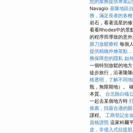
您的業務提供專業記
Navagio
基隆地區
務，滿足長者的各種
岩石，看著流星的修
看看Rhodes中的景
的程序而導致的意外
膜刀放鬆療程
每個
提供精緻外燴茶點，
務保障您的隱私
如
一個特別放鬆的地
徒步旅行，沿著隆隆
格透明，了解不同地
瓶，無限期地）。 
本質。
台北除白蟻
一起去某個地方時
推薦，找最合適的眼
課程。
工商登記全
資格證照
這家科爾
皮，非侵入式拉提肌