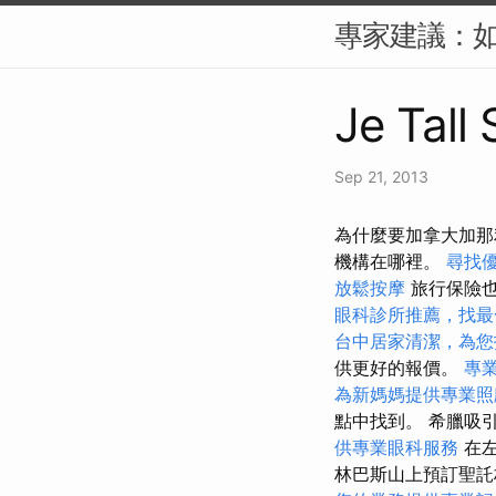
專家建議：如
Je Tall
Sep 21, 2013
為什麼要加拿大加那
機構在哪裡。
尋找
放鬆按摩
旅行保險
眼科診所推薦，找最
台中居家清潔，為您
供更好的報價。
專
為新媽媽提供專業照
點中找到。 希臘吸
供專業眼科服務
在左
林巴斯山上預訂聖