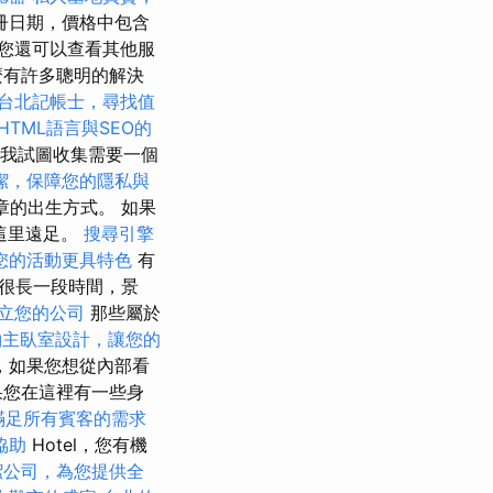
冊日期，價格中包含
您還可以查看其他服
麼有許多聰明的解決
台北記帳士，尋找值
HTML語言與SEO的
我試圖收集需要一個
潔，保障您的隱私與
章的出生方式。 如果
在這里遠足。
搜尋引擎
您的活動更具特色
有
很長一段時間，景
立您的公司
那些屬於
約主臥室設計，讓您的
，如果您想從內部看
果您在這裡有一些身
滿足所有賓客的需求
協助
Hotel，您有機
潔公司，為您提供全