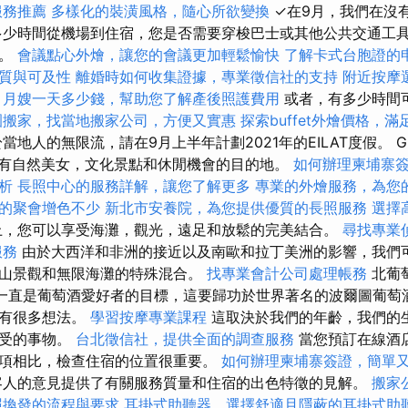
服務推薦
多樣化的裝潢風格，隨心所欲變換
✓在9月，我們在沒
多少時間從機場到住宿，您是否需要穿梭巴士或其他公共交通工
裡。
會議點心外燴，讓您的會議更加輕鬆愉快
了解卡式台胞證的
質與可及性
離婚時如何收集證據，專業徵信社的支持
附近按摩
月嫂一天多少錢，幫助您了解產後照護費用
或者，有多少時間
園搬家，找當地搬家公司，方便又實惠
探索buffet外燴價格，
地人的無限流，請在9月上半年計劃2021年的EILAT度假。 G
一個擁有自然美女，文化景點和休閒機會的目的地。
如何辦理柬埔寨
析
長照中心的服務詳解，讓您了解更多
專業的外燴服務，為您
的聚會增色不少
新北市安養院，為您提供優質的長照服務
選擇
，您可以享受海灘，觀光，遠足和放鬆的完美結合。
尋找專業
服務
由於大西洋和非洲的接近以及南歐和拉丁美洲的影響，我們
山景觀和無限海灘的特殊混合。
找專業會計公司處理帳務
北葡
以來一直是葡萄酒愛好者的目標，這要歸功於世界著名的波爾圖葡萄
期有很多想法。
學習按摩專業課程
這取決於我們的年齡，我們的
享受的事物。
台北徵信社，提供全面的調查服務
當您預訂在線酒
項相比，檢查住宿的位置很重要。
如何辦理柬埔寨簽證，簡單
人的意見提供了有關服務質量和住宿的出色特徵的見解。
搬家
照換發的流程與要求
耳掛式助聽器，選擇舒適且隱蔽的耳掛式助