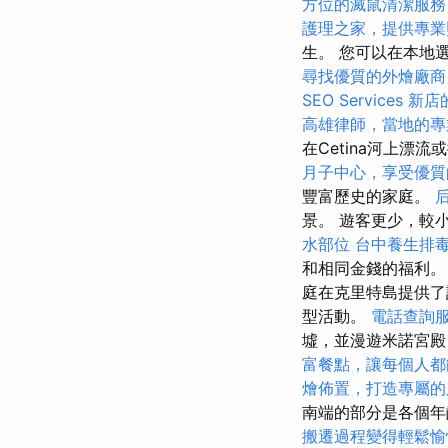
方位的滅鼠清潔服務
護理之家，提供專業
生。 您可以在本地
尋找優質的外燴廠商
SEO Services
新店
高雄律師，當地的專
在Cetina河上
月子中心，享受優質
豐富歷史的家庭。
景。 遊客更少，較
水部位
台中養生排
和相同金錢的福利
庭在克里特島提供了
型活動。
電話查詢
墟，並漫遊米諾宮殿
富餐點，讓每個人都
燴佈置，打造專屬的
南端的部分是各個
搬遷過程變得輕鬆愉