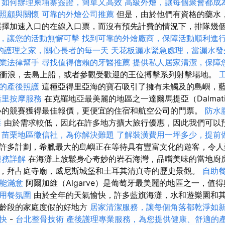
如何辦理柬埔寨簽證，簡單又高效
高級外燴，讓每個聚會都成
照顧與關懷
可靠的外燴公司推薦
但是，由於他們有資格的藥水
選擇加速入口的在線入口票，而沒有預先計費的情況下，排隊幾
，讓您的活動無懈可擊
找到可靠的外燴廠商，保障活動順利進
的護理之家，關心長者的每一天
天花板漏水緊急處理，當漏水發
業法律幫手
尋找值得信賴的牙醫推薦
提供私人居家清潔，保障
漂流或衝浪，去島上船，或者參觀受歡迎的王位搏擊系列射擊場地。
的產後照護
這種亞得里亞海的寶石吸引了擁有未觸及的島嶼，
后里按摩服務
在克羅地亞最美麗的地區之一達爾馬提亞（Dalmat
小的競賽獲得最佳報價，更便宜的住宿和航空公司的門票。
防水
毒
由於需求較低，因此在許多地方擴大旅行優惠，因此我們可以
。
苗栗地區徵信社，為你解決難題
了解裝潢費用一坪多少，提前
許多計劃，希臘最大的島嶼正在等待具有豐富文化的遊客，令人
服務詳解
在海灘上放鬆身心奇妙的岩石海灣，品嚐美味的當地廚
，拜占庭寺廟，威尼斯城堡和土耳其清真寺的歷史景觀。
自助
能滿意
阿爾加維（Algarve）是葡萄牙最美麗的地區之一，值
用餐氛圍
由於全年的天氣愉快，許多藍旗海灘，水和遊樂園和
年齡段的家庭度假的好地方
居家清潔服務，讓每個角落都乾淨如
快
-
台北整骨技術
產後護理專業服務，為您提供健康、舒適的