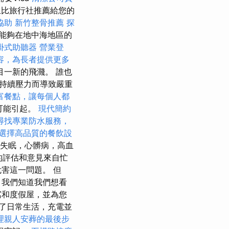
而且比旅行社推薦給您的
協助
新竹整骨推薦
探
能夠在地中海地區的
掛式助聽器
營業登
容，為長者提供更多
目一新的飛濺。 誰也
持續壓力而導致嚴重
富餐點，讓每個人都
可能引起。
現代簡約
尋找專業防水服務，
選擇高品質的餐飲設
如失眠，心髒病，高血
站上的評估和意見來自忙
害這一問題。 但
，我們知道我們想看
寓和度假屋，並為您
了日常生活，充電並
理親人安葬的最後步