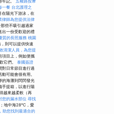
得牢記。
五權路按摩
每一餐
台北護理之
9月在陽光下游泳，在
業律師為您提供法律
對於那些不吸引越過家
送出一份受歡迎的禮
優質的長照服務
桃園
備，則可以提供快速
效清潔人員，為您提
術項目上，例如便攜
喜歡它們。
泰國簽證
間對日常節目進行過
活動可能會很有用。
靜的海灘到閃閃發光
備手提箱，以進行陽
得越來越柔軟（再
封您的漏水部位
尋找
C；地中海28°C，愛
，助您找到最適合的