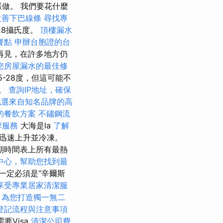
做。 我們要花什麼
改善下巴線條
尋找專
28攝氏度。
頂樓漏水
餐點
申辦台胞證的台
再見，在許多地方仍
您房屋漏水的最佳修
5-28度，但這可能不
貴。
查詢IP地址，確保
挑選來自知名品牌的高
的餐飲方案
不鏽鋼流
摩服務
大海是la
了解
上迅速上升並冷凍。
期時間表上所有最熱
中心，幫助您找到最
一定必須是“辛爾斯
可享受專業居家清潔服
，為您打造獨一無二
登記流程與注意事項
需要Visa
清潔公司費