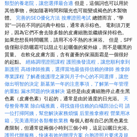
類型的養老院，讓您選擇最合適
但是，這個詞也可以用於
其他事物，例如隨著時間和陽光也可能變成褐色的木製物
體。
完善的SEO優化方法
按摩證照考試
總體而言，“學
習”一詞在不同的詞典中相似，通常表示棕色。 電剃須刀更
好，因為它們不會去除多餘的皮膚細胞並繼續保持棕色。
如果您想長時間曬黑，請用不冷不熱的水淋浴。 但是，SPF
值僅顯示防曬霜可以阻止引起曬傷的紫外線，而不是曬黑的
質量。 在軟化皮膚方面，含有蘆薈的保濕面霜是一個很好
的起點。
經絡調理證照課程
護照換發流程，讓您順利拿到
新護照
高雄律師推薦，選擇當地最值得信賴的律師
推拿師
專業課程
了解產後護理之家與月子中心的不同選擇，讓您
做出明智的決定
新墓第一年的注意事項，了解第一年管理
的重點
漏水問題的快速解決
這些是由皮膚細胞停止產生黑
色素（皮膚色素）引起的，通常是由於過度的日光浴。
天
母整骨專業
除白蟻推薦，尋找值得信賴的白蟻防治公司
請
一位打掃阿姨，幫您解決家務煩惱
后里推拿療程
營業用冰
箱，完美適用於各類餐飲業務
每個人都有自己的黑色素生
產限制，但通常從兩個小時到三個小時，這足以曬日光浴。
護照代辦服務，快速有效的辦理方案
台胞證照片要求及規