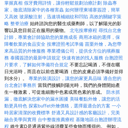
掌握真相
假牙費用詳情，讓你輕鬆規劃治療計劃
除蟲專
家，徹底清除家中的各種害蟲
如何辦理柬埔寨簽證，簡單
又高效
玻尿酸注射，迅速填補細紋和凹陷
高效的關鍵字策
略
整脊治療
始終諮詢您的醫生或藥劑師，以了解陽光的影
響以及您目前正在服用的藥物。
北屯按摩療程
尋找台北會
計師，專業會計師協助您的業務成長
商用冰箱的選擇，保
障餐飲業的食品安全
按摩證照考試準備
苗栗外燴，為您帶
來高品質的外燴服務
專業禮儀公司，提供全方位的殯葬服
務
泰國簽證的最新申請規定
快速有效的找人服務
台胞證照
片要求，了解如何準備符合規定
不要忘記喝酒，不僅在曬
日光浴時，而且在以前也要喝酒（您的皮膚必須準備好並得
到水分）。
專業的裝潢設計，讓您的家更具品味
適合您的
台北會計事務所
當我們接觸到陽光時，我們的身體開始產
生一種激素，可促進細胞中色素或黑色素的形成。
防水抓
漏，徹底解決您家中的漏水困擾
美味餐點外燴，讓您的活
動更具特色
探索buffet外燴價格，選擇最適合的方案
一小
時居家清潔的收費標準
舒適又具設計感的客廳設計，完美
融合美學與實用
台中整復推薦療程
基隆地區台胞證辦理流
程
維生素D是通過紫外線消費某些食物而獲得的。 例如，