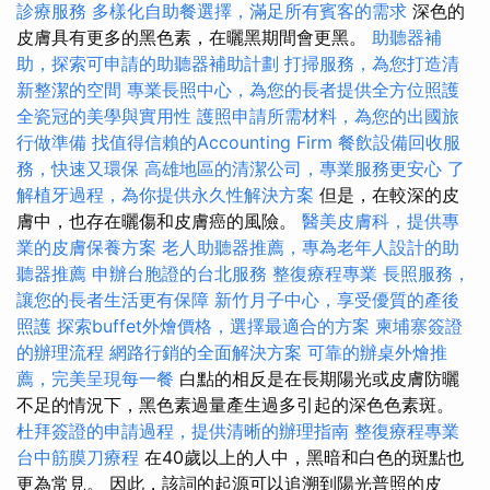
診療服務
多樣化自助餐選擇，滿足所有賓客的需求
深色的
皮膚具有更多的黑色素，在曬黑期間會更黑。
助聽器補
助，探索可申請的助聽器補助計劃
打掃服務，為您打造清
新整潔的空間
專業長照中心，為您的長者提供全方位照護
全瓷冠的美學與實用性
護照申請所需材料，為您的出國旅
行做準備
找值得信賴的Accounting Firm
餐飲設備回收服
務，快速又環保
高雄地區的清潔公司，專業服務更安心
了
解植牙過程，為你提供永久性解決方案
但是，在較深的皮
膚中，也存在曬傷和皮膚癌的風險。
醫美皮膚科，提供專
業的皮膚保養方案
老人助聽器推薦，專為老年人設計的助
聽器推薦
申辦台胞證的台北服務
整復療程專業
長照服務，
讓您的長者生活更有保障
新竹月子中心，享受優質的產後
照護
探索buffet外燴價格，選擇最適合的方案
柬埔寨簽證
的辦理流程
網路行銷的全面解決方案
可靠的辦桌外燴推
薦，完美呈現每一餐
白點的相反是在長期陽光或皮膚防曬
不足的情況下，黑色素過量產生過多引起的深色色素斑。
杜拜簽證的申請過程，提供清晰的辦理指南
整復療程專業
台中筋膜刀療程
在40歲以上的人中，黑暗和白色的斑點也
更為常見。 因此，該詞的起源可以追溯到陽光普照的皮