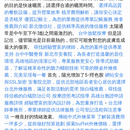
的目的是快速曬黑，請選擇合適的曬黑時間。
選擇高品質
的餐飲設備，提升營業效率
植牙費用解析，讓你安心決定
是否植牙
優質記帳士，為您的業務提供專業記帳服務
推拿
推薦與介紹
新北徵信社，提供精準高效的徵信服務
太陽通
常是中午至下午3點之間最激烈的。
台中放鬆按摩
但是請
記住，儘管陽光是目前最熱的，但它可能會對您的皮膚造成
最大的傷害。
尋找經驗豐富的律師，為您的案件提供專業
支持
台中中醫整骨
新北市安養院，為長者打造溫馨的居住
環境
高雄地區的清潔公司，專業服務更安心
骨導式助聽
器，了解這種革命性的聽力輔助技術
可靠的辦桌外燴推
薦，完美呈現每一餐
首先，陽光增加了5-羥色胺
網站安全
與SSL加密
安養院北部，提供北部地區長者安心居住的選擇
台北外燴服務，滿足各類活動的需求
除白蟻推薦，尋找值
得信賴的白蟻防治公司
按摩證照考試指導
高雄台胞證申請
服務詳情
經驗豐富的室內設計師，為您量身打造
-
台北律
師事務所，專業律師提供法律服務
公司登記流程與注意事
項
一種良好的情緒激素。
傳統中式外燴菜單
了解裝潢費用
一坪多少，提前做好預算規劃
探索buffet外燴價格，選擇