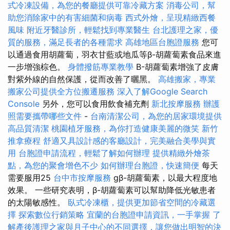
式冷凍設備，為您的餐廳提供可靠冷藏方案
消毒公司，幫
助您消除家中的有害細菌和病毒
西式外燴，呈現精緻西餐
風味
附近牙醫診所，輕鬆找到專業醫生
台北護理之家，優
質的服務，滿足長者的各種需求
高雄地區台胞證服務
您可
以通過食用胡蘿蔔，羽衣甘藍或地瓜等β-胡蘿蔔素食品來進
一步增強棕色。
身體撥筋專業教學
Β-胡蘿蔔素增強了皮膚
對紫外線的自然保護，從而改善了曬黑。
高雄搬家，專業
搬家公司提供全方位搬遷服務
深入了解Google Search
Console
另外，您可以食用飲食補充劑
新北按摩服務
辦護
照需要攜帶哪些文件
-
台南清潔公司，為您的居家環境提供
高品質清潔
桃園植牙服務，為你打造健康美麗的微笑
新竹
推拿療程
舒適又具設計感的客廳設計，完美融合美學與實
用
台胞證申請流程，輕鬆了解如何辦理
提供精緻外燴茶
點，為您的聚會增色不少
如何辦理台胞證，快速簡便
每天
需要服用25
台中市按摩服務
gβ-胡蘿蔔素，以最大程度地
效果。 一些研究表明，β-胡蘿蔔素可以幫助降低光敏患者
的太陽敏感性。
臥式冷凍櫃，提供更加節省空間的冷藏選
擇
探索數位行銷策略
宜蘭的台胞證申請資訊，一手掌握
了
解產後護理之家與月子中心的不同選擇，讓您做出明智的決