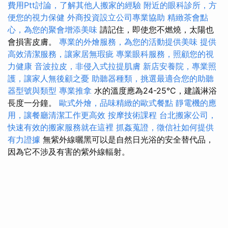
費用Ptt討論，了解其他人搬家的經驗
附近的眼科診所，方
便您的視力保健
外商投資設立公司專業協助
精緻茶會點
心，為您的聚會增添美味
請記住，即使您不燃燒，太陽也
會損害皮膚。
專業的外燴服務，為您的活動提供美味
提供
高效清潔服務，讓家居無瑕疵
專業眼科服務，照顧您的視
力健康
音波拉皮，非侵入式拉提肌膚
新店安養院，專業照
護，讓家人無後顧之憂
助聽器種類，挑選最適合您的助聽
器型號與類型
專業推拿
水的溫度應為24-25°C，建議淋浴
長度一分鐘。
歐式外燴，品味精緻的歐式餐點
靜電機的應
用，讓餐廳清潔工作更高效
按摩技術課程
台北搬家公司，
快速有效的搬家服務就在這裡
抓姦蒐證，徵信社如何提供
有力證據
無紫外線曬黑可以是自然日光浴的安全替代品，
因為它不涉及有害的紫外線輻射。