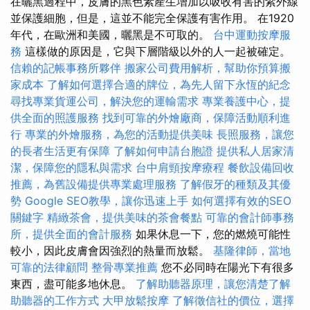
在曬黑過程中，皮膚的黑色素產生增加以吸收有害的紫外線
並保護細胞，但是，這並不能完全保護有害作用。 在1920
年代，在歐洲和美國，曬黑是不可取的。
台中運動按摩服
務
這樣做的原因是，它與下層階級以外的人一起被確定。
信賴的記帳事務所夥伴
搬家公司費用解析，幫助你預算搬
家成本
了解如何選擇合適的牌位，為先人留下永恆的紀念
尋找專業貨運公司，解決您的運輸需求
專業養護中心，提
供全面的照護服務
找到可靠的外燴廠商，保障活動順利進
行
專業的外燴服務，為您的活動提供美味
長照服務，讓您
的長者生活更有保障
了解如何申請台胞證
提供私人居家清
潔，保障您的隱私與需求
台中肩頸按摩療程
餐飲設備回收
推薦，為舊設備提供專業處理服務
了解假牙的種類及其優
勢
Google SEO教學，讓你迅速上手
如何選擇有效的SEO
關鍵字
精緻茶會，提供美味的茶會餐點
可靠的會計師事務
所，提供全面的會計服務
如果休息一下，您的燃燒可能性
較小，因此皮膚會因強烈的熱量而放鬆。
基隆律師，當地
可靠的法律顧問
整骨專業推薦
您不必同時在陽光下有很多
東西，盡可能多地休息。
了解助聽器原理，讓您清楚了解
助聽器的工作方式
大甲放鬆按摩
了解徵信社的價位，選擇