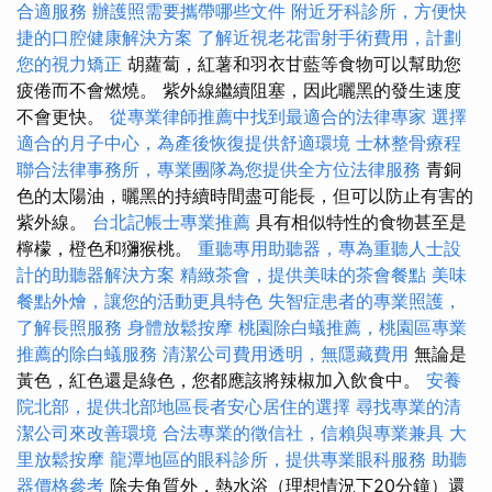
合適服務
辦護照需要攜帶哪些文件
附近牙科診所，方便快
捷的口腔健康解決方案
了解近視老花雷射手術費用，計劃
您的視力矯正
胡蘿蔔，紅薯和羽衣甘藍等食物可以幫助您
疲倦而不會燃燒。 紫外線繼續阻塞，因此曬黑的發生速度
不會更快。
從專業律師推薦中找到最適合的法律專家
選擇
適合的月子中心，為產後恢復提供舒適環境
士林整骨療程
聯合法律事務所，專業團隊為您提供全方位法律服務
青銅
色的太陽油，曬黑的持續時間盡可能長，但可以防止有害的
紫外線。
台北記帳士專業推薦
具有相似特性的食物甚至是
檸檬，橙色和獼猴桃。
重聽專用助聽器，專為重聽人士設
計的助聽器解決方案
精緻茶會，提供美味的茶會餐點
美味
餐點外燴，讓您的活動更具特色
失智症患者的專業照護，
了解長照服務
身體放鬆按摩
桃園除白蟻推薦，桃園區專業
推薦的除白蟻服務
清潔公司費用透明，無隱藏費用
無論是
黃色，紅色還是綠色，您都應該將辣椒加入飲食中。
安養
院北部，提供北部地區長者安心居住的選擇
尋找專業的清
潔公司來改善環境
合法專業的徵信社，信賴與專業兼具
大
里放鬆按摩
龍潭地區的眼科診所，提供專業眼科服務
助聽
器價格參考
除去角質外，熱水浴（理想情況下20分鐘）還