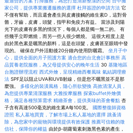
最適合的方案
打掃服務，為您打造清新整潔的空間
台中搬
家公司，提供專業搬遷服務的選擇
杜拜簽證的申請方法
它
不僅有幫助，而且還會產生與皮膚接觸的維生素D，這對骨
骼，牙齒，皮膚，頭髮，指甲和免疫力有益。 當涉及到陽
光下的皮膚有多黑的情況下，每個人都是獨一無二的。 有
些幾乎立即燃燒，而另一些人很少燃燒。 這很大程度上是
由於黑色素是曬黑的顏料，這是在頭髮，皮膚甚至眼睛中發
現的。 確保在戶外活動後20分鐘內使用防曬霜。
坐月子中
心，提供全面的月子照護方案
適合您的台北會計事務所
高
品質養老院服務，為父母提供安心的晚年生活
30
基隆地區
台胞證辦理流程
西式外燴，呈現精緻西餐風味
氣結調理療
法
SPF足以阻止UVA和UVB射線，但是您不曬黑並不是那
麼強。
多樣化的裝潢風格，隨心所欲變換
高效清潔人員，
為您提供專業清潔服務
大雅按摩服務
探索buffet外燴價
格，滿足各種預算需求
精緻茶會，提供美味的茶會餐點
杏
子含有高達500毫克的維生素A每100克。
國際整復師資格
證照
私人墓地買賣，了解市場上私人墓地的選擇
跳蚤清
除，為您家中的寵物與環境提供有效保護
推薦可信賴的徵
信社，保障你的權益
由於β-胡蘿蔔素刺激黑色素的產生，