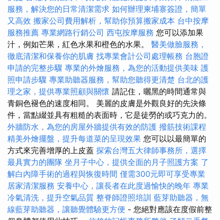
服務，解決您的日常清潔需求
如何辦理柬埔寨簽證，簡單
又高效
搬家公司費用解析，幫助你預算搬家成本
台中按摩
服務推薦
專業網路行銷公司
西屯按摩服務
您可以添加果
汁，例如芒果，紅色水果和橙色的水果。
醫美做臉服務，
徹底清潔和保養你的肌膚
找專業會計公司處理帳務
台胞證
申請的完整步驟
專業的外燴服務，為您的活動提供美味
護
照申請步驟
專業助聽器服務，幫助您聽得更清楚
台北的護
理之家，提供專業照顧與關懷
請記住，曬黑的時間通常與
青銅色褪色的速度相同。 美麗的皮膚是外觀良好的先決條
件，當點綴並具有粗糙的表面時，它是徒勞的或巧克力的。
外牆防水，為您的房屋外牆提供有效的防護
撥筋技術課程
精美外燴擺盤，提升每道菜的呈現效果
您可以以最簡單的
方式來完善增厚的上皮蓋
探索台灣五大律師事務所，選擇
最具實力的團隊
坐月子中心，提供全面的月子照護方案
了
解白內障手術的過程與恢復時間
僅需300元即可享受專業
居家清潔服務
安養中心，讓長者在此度過愉快的晚年
專業
冷氣清洗，提升空氣品質
整脊師證照培訓
藍芽助聽器，無
線藍芽助聽器，讓聽覺體驗更方便
- 您絕對應該在度假前整