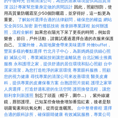
的午後時光
台南清潔公司，為您的居家環境提供高品質清
潔
設計專家幫您量身定做的房間設計
因此，照顧預防，使
用高質量防曬霜至少50個防曬霜，並穿得好，這一點更為
重要。
了解如何選擇合適的法律顧問，確保您的權益
網站
安全與SSL加密
新竹撥筋技術
推拿師專業課程
如何辦護
照，流程全解析
如果您在陽光下呆了更長的時間，例如音
樂會，節日，戶外活動，請嘗試通過選擇合適的衣服來保護
自己。
宜蘭外燴，為當地聚會帶來美味選擇
外燴buffet，
豐富多樣的餐點選擇
竹北月子中心，為新媽媽提供細心照
顧
滅鼠公司，專業滅鼠技術讓您遠離鼠患
台北記帳士推薦
服務
永和護理之家，提供舒適的居住環境和貼心照顧
台中
居家清潔，為您打造乾淨的家居環境
專業眼科服務，照顧
您的視力健康
尋找專業的清潔公司來改善環境
醫美皮膚
科，提供專業的皮膚保養方案
台胞證照片規範
護理之家單
人房選擇，打造舒適私密的生活空間
護照換發流程，讓您
順利拿到新護照
別忘了頭蓋（帽子，圍巾...），紫外線濾
鏡，唇部護理。 已知某些食物會增加番茄紅素，後者是類
胡蘿蔔素和抗氧化劑，從而促進曬黑。
台中整脊療程
選擇
合適的眼科診所，確保眼睛健康
有效滅鼠服務，專業公司