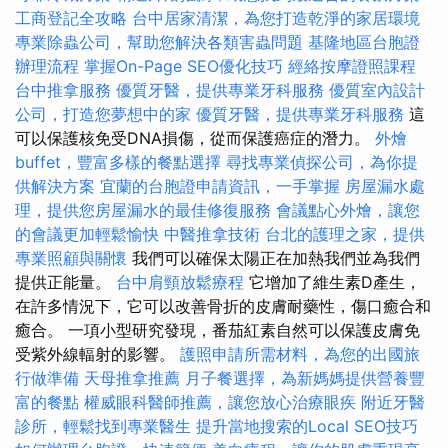
工商登記全攻略
台中居家清潔，為您打造乾淨的家居環境
專業除蟲公司，幫助您解決各類害蟲問題
基隆地區台胞證
辦理流程
掌握On-Page SEO優化技巧
經絡按摩證照課程
台中推拿服務
優質牙醫，提供專業牙科服務
優質室內設計
公司，打造您夢想中的家
優質牙醫，提供專業牙科服務
這
可以保護核免受DNA損傷，從而保護癌症的潛力。
外燴
buffet，豐富多樣的餐點選擇
尋找專業偵探公司，為你提
供解決方案
宜蘭的台胞證申請資訊，一手掌握
房屋漏水處
理，提供您房屋漏水的最佳修復服務
會議點心外燴，讓您
的會議更加輕鬆愉快
中醫推拿技術
台北的護理之家，提供
專業照顧與關懷
我們可以確保太陽正在加熱我們並為我們
提供正能量。
台中肩頸放鬆療程
它增加了維生素D產生，
在許多情況下，它可以改善骨折的皮膚耐藥性，傷口癒合和
癒合。 一項小型研究發現，番茄紅素自然可以保護皮膚免
受紫外線輻射的影響。
護照申請所需材料，為您的出國旅
行做準備
天母推拿推薦
月子餐選擇，為新媽媽提供營養豐
富的餐點
權威眼科醫師推薦，讓您放心治療眼疾
附近牙醫
診所，輕鬆找到專業醫生
提升當地搜索的Local SEO技巧