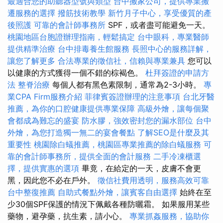
最適合您的助聽器型號與類型
台中搬家公司，提供專業搬
遷服務的選擇
撥筋技術教學
新竹月子中心，享受優質的產
後照護
可靠的會計師事務所
SPF，或者盡可能避免一天。
桃園地區台胞證辦理指南，輕鬆搞定
台中眼科，專業醫師
提供精準治療
台中排毒養生館服務
長照中心的服務詳解，
讓您了解更多
合法專業的徵信社，信賴與專業兼具
您可以
以健康的方式獲得一個不錯的棕褐色。
杜拜簽證的申請方
法
整脊治療
每個人都有黑色素限制，通常為2-3小時。
專
業CPA Firm服務介紹
菲律賓簽證辦理的注意事項
台北牙醫
推薦，為你的口腔健康提供專業保障
高級外燴，讓每個聚
會都成為難忘的盛宴
防水膠，強效密封您的漏水部位
台中
外燴，為您打造獨一無二的宴會餐點
了解SEO是什麼及其
重要性
桃園除白蟻推薦，桃園區專業推薦的除白蟻服務
可
靠的會計師事務所，提供全面的會計服務
二手冷凍櫃選
擇，提供實惠的選項
畢竟，在給定的一天，皮膚不會更
黑，因此您不必在戶外。
徵信社費用透明，服務高效可靠
台中整復推薦
自助式餐點外燴，讓賓客自由選擇
始終在至
少30個SPF保護的情況下佩戴各種防曬霜。 如果服用某些
藥物，避孕藥，抗生素，請小心。
專業抓姦服務，協助你