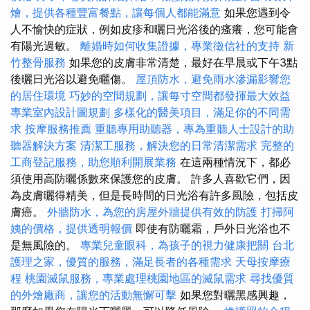
燴，提供各種豐富餐點，讓每個人都能滿意
如果您遇到令
人不愉快的症狀，例如皮疹和曬日光浴後的瘙癢，您可能會
有陽光過敏。
離婚時如何收集證據，專業徵信社的支持
新
竹整骨服務
如果您的皮膚非常清楚，最好在早晨或下午3點
後曬日光浴以避免曬傷。
屋頂防水，避免雨水滲漏影響您
的居住環境
巧妙的空間規劃，讓每寸空間都發揮最大效益
專業室內設計圖規劃
多樣化的醫美項目，滿足你的不同需
求
按摩服務推薦
重聽專用助聽器，專為重聽人士設計的助
聽器解決方案
清潔工服務，解決您的日常清潔需求
完整的
工商登記服務，助您順利開展業務
在這兩種情況下，都必
須使用高防曬係數來保護您的皮膚。 許多人喜歡它們，因
為皮膚曬得精美，但是長時間的日光浴有許多風險，包括皮
膚癌。
外牆防水，為您的房屋外牆提供有效的防護
打掃阿
姨的價格，提供透明報價
即使有防曬霜，戶外日光浴也不
是無風險的。
專業兒童眼科，為孩子的視力健康把關
台北
護理之家，優質的服務，滿足長者的各種需求
天母按摩療
程
桃園滅鼠服務，專業處理桃園地區的滅鼠需求
尋找優質
的外燴廠商，讓您的活動無懈可擊
如果您對曬黑感興趣，