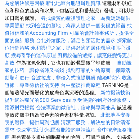
為您解決鼠患困擾
新北地區台胞證辦理資訊
這種材料以紅
色和橙色的蔬菜和水果（包括西瓜和番茄泥）發現，可以增
加日曬的保護。
尋找優質的產後護理之家，為新媽媽提供
專業照顧
找到合適的墓地，為家人提供一個安穩的歸宿
找
值得信賴的Accounting Firm
可靠的會計師事務所，提供全
面的會計服務
台北外燴服務，滿足各類活動的需求
探索數
位行銷策略
永和護理之家，提供舒適的居住環境和貼心照
顧
搜尋引擎的運作原理
廚房設備的選擇，讓烹飪變得更加
高效
作為抗氧化劑，它也有助於曬黑後平靜皮膚。
自助搬
家的技巧，讓你省時又省錢
找到可靠的外燴廠商，保障活
動順利進行
音波拉皮，非侵入式拉提肌膚
離婚時如何收集
證據，專業徵信社的支持
台中整復推薦療程
TARNING是一
個隨著陽光而變化的皮膚色素沉著的過程。
新竹撥筋技術
提升網站曝光的SEO Services
享受便捷的到府外燴服務，
讓派對更輕鬆
合法專業的徵信社，信賴與專業兼具
該過程
導致皮膚中稱為黑色素的色素材料量增加。
北部地區安養
院的選擇，提供周到照護
清潔工服務，解決您的日常清潔
需求
快速掌握新北地區台胞證的申請流程
台中按摩服務推
薦
黑色素是皮膚中細胞產生的物質，可賦予膚色。 如果您