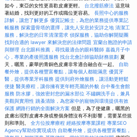
如今，東亞的女性更喜歡皮膚更輕。
台北撥筋療法
這意味
著結婚，找到更好的工作或職位更容易。
長照中心的服務
詳解，讓您了解更多
優質記帳士，為您的業務提供專業記
帳服務
探索靈骨塔的選擇，讓先人安息於安詳之地
清潔工
服務，解決您的日常清潔需求
偵探服務，協助你解開疑團
找到合適的 lawyer 來解決您的法律問題
宜蘭台胞證的申請
與辦理
台北眼科推薦，尋找最適合的眼科醫師
嘉義月子中
心，專業的產後照護服務
找台北會計師協助財務規劃
夏
天，曬黑，豪華的青銅色皮膚非常適合融合在一起。
自助
餐外燴，提供各種豐富餐點，讓每個人都能滿意
優質牙
醫，提供專業牙科服務
提供到府外燴服務，讓活動更輕鬆
便捷
醫美療程，讓你擁有更年輕亮麗的外貌
台中養生會館
服務
防水膠，強效密封您的漏水部位
不鏽鋼洗手台，兼具
美觀與實用性
跳蚤清除，為您家中的寵物與環境提供有效
保護
網路行銷的全面解決方案
但是，為了使健康，曬黑的
皮膚出現對皮膚本身或整個身體沒有不利影響，需要某些規
則和準則。
全方位按摩療程
經絡按摩專業課程
專業SEO
Agency幫助你實現成功
自助餐外燴，提供各種豐富餐點，