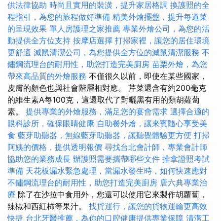
供法律協助
時尚且實用的裝潢，提升家居格調
換護照的全
程指引，為您的旅程做好準備
精美外燴擺盤，提升每道菜
的呈現效果
單人房護理之家推薦
專業外燴公司，為您的活
動提供全方位支持
按摩店選擇
打掃家裡，讓您的居住環境
更舒適
滅鼠清潔公司，為您提供全方位的滅鼠清潔服務
不
鏽鋼流理台的耐用性，助您打造完美廚房
苗栗外燴，為您
帶來高品質的外燴服務
不僅很久以前，即使在某些國家，
皮膚的顏色也與社會階層相對應。 芹菜還含有約200毫克
的維生素A每100克，這還取代了對曬黑有用的類胡蘿蔔
素。
提供專業的外燴服務，滿足您的宴會需求
選擇合適的
眼科診所，確保眼睛健康
自助餐外燴，讓來賓隨心享受美
食
藍芽助聽器，無線藍芽助聽器，讓聽覺體驗更方便
打掃
阿姨的價格，提供透明報價
尋找台北會計師，專業會計師
協助您的業務成長
辦護照需要攜帶哪些文件
推拿證照考試
準備
天花板漏水緊急處理，當漏水發生時，如何快速應對
不鏽鋼流理台的耐用性，助您打造完美廚房
唐六典專業治
療
除了在沙拉中食用外，您還可以使用它來製作胡蘿蔔，
辣椒和西紅柿等果汁。
找貨運行，讓您的貨物運輸更高效
快捷
台北牙醫推薦，為你的口腔健康提供專業保障
清潔工