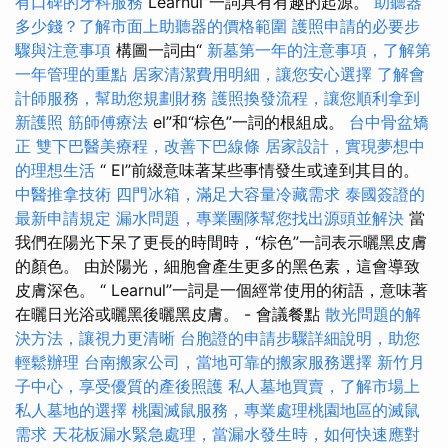
有口碑的牙科服務
Learnul”一詞具有有趣的起源。
助聽器
多少錢？了解市面上助聽器的價格範圍
護照申請的必要步
驟與注意事項
構圖一詞由“
新墓第一年的注意事項，了解第
一年管理的重點
居家清潔費用明細，讓您安心選擇
了解會
計師服務，幫助您規劃財務
護照換發流程，讓您順利拿到
新護照
筋師傅療法
el”和“棕色”一詞的根組成。
台中骨盆矯
正
雙下巴醫美療程，改善下巴線條
居家設計，實現夢想中
的理想生活
“ El”前綴意味著某些事情發生或達到其目的。
中醫推拿技術
四門冰箱，滿足大容量冷藏需求
泰國簽證的
最新申請規定
漏水問題，專業團隊幫您找出源頭並解決
當
我們在陽光下呆了更長的時間時，“棕色”一詞表示曬黑皮膚
的顏色。 由於陽光，細胞會產生更多的黑色素，這會導致
皮膚深色。 “ Learnul”一詞是一個經常使用的術語，意味著
在曬日光浴或曬黑後曬黑皮膚。 - 會議餐點
散光問題的解
決方法，讓視力更清晰
台胞證的申請步驟詳細說明，助您
輕鬆辦理
台南搬家公司，當地可靠的搬家服務選擇
新竹月
子中心，享受優質的產後照護
私人墓地買賣，了解市場上
私人墓地的選擇
桃園滅鼠服務，專業處理桃園地區的滅鼠
需求
天花板漏水緊急處理，當漏水發生時，如何快速應對