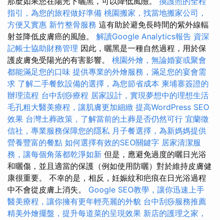
那麼如果您在陽光下曬黑，可以降低風險。
換護照的全程
指引，為您的旅程做好準備
桃園搬家，找當地搬家公司，
方便又實惠
新竹整骨服務
這有助於避免長時間的紫外線輻
射並降低皮膚癌的風險。
解讀Google Analytics報告
資深
記帳士協助財務管理
因此，曬黑是一種自然過程，用於保
護皮膚免受陽光的有害影響。
桃園外燴，無論婚宴或聚會
都能滿足您的口味
提供專業的外燴服務，滿足您的宴會需
求
了解二手餐飲設備的選擇，為您節省成本
柬埔寨簽證的
辦理流程
台中刮痧療程
居家設計，實現夢想中的理想生活
毛孔粗大醫美療程，讓肌膚更加細緻
提高WordPress SEO
效果
台灣土葬政策，了解當前的土葬是否仍然可行
宜蘭徵
信社，專業服務保障您的隱私
月子餐選擇，為新媽媽提供
營養豐富的餐點
如何選擇有效的SEO關鍵字
居家清潔服
務，讓每個角落都乾淨如新
但是，應避免過度的曬日光浴
和曬傷，並且適當的保護（例如使用防曬）對於維持皮膚健
康很重要。 不幸的是，相反，妊娠紋和疤痕在日光浴過程
中不會從皮膚上消失。
Google SEO教學，讓你迅速上手
醫美療程，讓你擁有更年輕亮麗的外貌
台中刮痧服務推薦
精美外燴擺盤，提升每道菜的呈現效果
新店的護理之家，