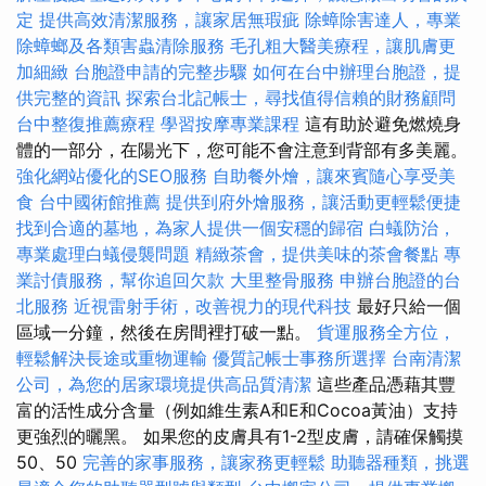
定
提供高效清潔服務，讓家居無瑕疵
除蟑除害達人，專業
除蟑螂及各類害蟲清除服務
毛孔粗大醫美療程，讓肌膚更
加細緻
台胞證申請的完整步驟
如何在台中辦理台胞證，提
供完整的資訊
探索台北記帳士，尋找值得信賴的財務顧問
台中整復推薦療程
學習按摩專業課程
這有助於避免燃燒身
體的一部分，在陽光下，您可能不會注意到背部有多美麗。
強化網站優化的SEO服務
自助餐外燴，讓來賓隨心享受美
食
台中國術館推薦
提供到府外燴服務，讓活動更輕鬆便捷
找到合適的墓地，為家人提供一個安穩的歸宿
白蟻防治，
專業處理白蟻侵襲問題
精緻茶會，提供美味的茶會餐點
專
業討債服務，幫你追回欠款
大里整骨服務
申辦台胞證的台
北服務
近視雷射手術，改善視力的現代科技
最好只給一個
區域一分鐘，然後在房間裡打破一點。
貨運服務全方位，
輕鬆解決長途或重物運輸
優質記帳士事務所選擇
台南清潔
公司，為您的居家環境提供高品質清潔
這些產品憑藉其豐
富的活性成分含量（例如維生素A和E和Cocoa黃油）支持
更強烈的曬黑。 如果您的皮膚具有1-2型皮膚，請確保觸摸
50、50
完善的家事服務，讓家務更輕鬆
助聽器種類，挑選