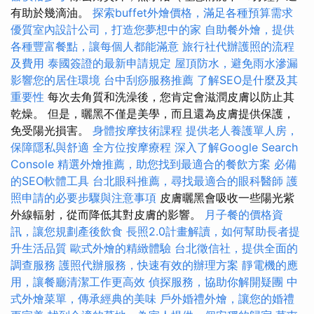
有助於幾滴油。
探索buffet外燴價格，滿足各種預算需求
優質室內設計公司，打造您夢想中的家
自助餐外燴，提供
各種豐富餐點，讓每個人都能滿意
旅行社代辦護照的流程
及費用
泰國簽證的最新申請規定
屋頂防水，避免雨水滲漏
影響您的居住環境
台中刮痧服務推薦
了解SEO是什麼及其
重要性
每次去角質和洗澡後，您肯定會滋潤皮膚以防止其
乾燥。 但是，曬黑不僅是美學，而且還為皮膚提供保護，
免受陽光損害。
身體按摩技術課程
提供老人養護單人房，
保障隱私與舒適
全方位按摩療程
深入了解Google Search
Console
精選外燴推薦，助您找到最適合的餐飲方案
必備
的SEO軟體工具
台北眼科推薦，尋找最適合的眼科醫師
護
照申請的必要步驟與注意事項
皮膚曬黑會吸收一些陽光紫
外線輻射，從而降低其對皮膚的影響。
月子餐的價格資
訊，讓您規劃產後飲食
長照2.0計畫解讀，如何幫助長者提
升生活品質
歐式外燴的精緻體驗
台北徵信社，提供全面的
調查服務
護照代辦服務，快速有效的辦理方案
靜電機的應
用，讓餐廳清潔工作更高效
偵探服務，協助你解開疑團
中
式外燴菜單，傳承經典的美味
戶外婚禮外燴，讓您的婚禮