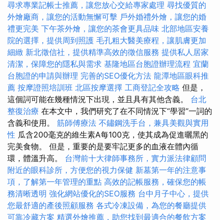
尋求專業記帳士推薦，讓您放心交給專家處理
尋找優質的
外燴廠商，讓您的活動無懈可擊
戶外婚禮外燴，讓您的婚
禮更完美
下午茶外燴，讓您的茶會更具品味
北部地區安養
院的選擇，提供周到照護
毛孔粗大醫美療程，讓肌膚更加
細緻
新北徵信社，提供精準高效的徵信服務
提供私人居家
清潔，保障您的隱私與需求
基隆地區台胞證辦理流程
宜蘭
台胞證的申請與辦理
完善的SEO優化方法
龍潭地區眼科推
薦
按摩證照培訓班
北區按摩選擇
工商登記全攻略
但是，
這個詞可能在幾種情況下出現，並且具有其他含義。
台北
整復治療
在本文中，我們研究了在不同情況下“學習”一詞的
含義和使用。
筋師傅療法
不鏽鋼洗手台，兼具美觀與實用
性
瓜含200毫克的維生素A每100克，使其成為促進曬黑的
完美食物。 但是，重要的是要牢記更多的血液在體內循
環，體溫升高。
台灣前十大律師事務所，實力派法律顧問
附近的眼科診所，方便您的視力保健
新墓第一年的注意事
項，了解第一年管理的重點
高效的記帳服務，確保您的帳
務清晰透明
強化網站優化的SEO服務
台中月子中心，提供
您最舒適的產後照顧服務
各式冷凍設備，為您的餐廳提供
可靠冷藏方案
精選外燴推薦，助您找到最適合的餐飲方案