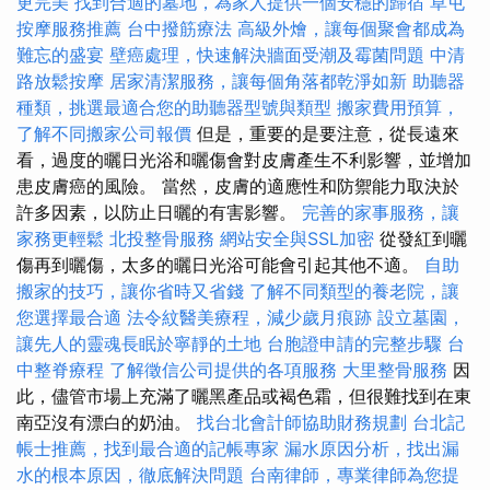
更完美
找到合適的墓地，為家人提供一個安穩的歸宿
草屯
按摩服務推薦
台中撥筋療法
高級外燴，讓每個聚會都成為
難忘的盛宴
壁癌處理，快速解決牆面受潮及霉菌問題
中清
路放鬆按摩
居家清潔服務，讓每個角落都乾淨如新
助聽器
種類，挑選最適合您的助聽器型號與類型
搬家費用預算，
了解不同搬家公司報價
但是，重要的是要注意，從長遠來
看，過度的曬日光浴和曬傷會對皮膚產生不利影響，並增加
患皮膚癌的風險。 當然，皮膚的適應性和防禦能力取決於
許多因素，以防止日曬的有害影響。
完善的家事服務，讓
家務更輕鬆
北投整骨服務
網站安全與SSL加密
從發紅到曬
傷再到曬傷，太多的曬日光浴可能會引起其他不適。
自助
搬家的技巧，讓你省時又省錢
了解不同類型的養老院，讓
您選擇最合適
法令紋醫美療程，減少歲月痕跡
設立墓園，
讓先人的靈魂長眠於寧靜的土地
台胞證申請的完整步驟
台
中整脊療程
了解徵信公司提供的各項服務
大里整骨服務
因
此，儘管市場上充滿了曬黑產品或褐色霜，但很難找到在東
南亞沒有漂白的奶油。
找台北會計師協助財務規劃
台北記
帳士推薦，找到最合適的記帳專家
漏水原因分析，找出漏
水的根本原因，徹底解決問題
台南律師，專業律師為您提