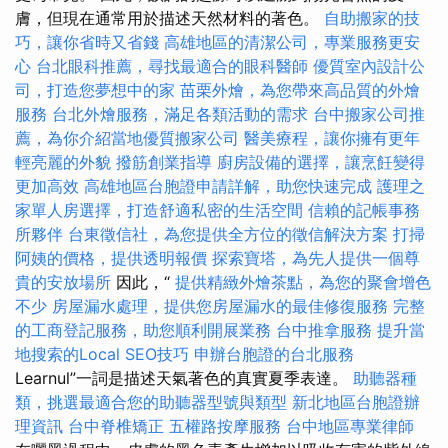
膚，但現在通常用於描述天然材料的著色。
自助搬家的技
巧，讓你省時又省錢
高雄地區的清潔公司，專業服務更安
心
台北眼科推薦，尋找最適合的眼科醫師
優質室內設計公
司，打造您夢想中的家
苗栗外燴，為您帶來高品質的外燴
服務
台北外燴服務，滿足各類活動的需求
台中搬家公司推
薦，為你介紹當地優質搬家公司
醫美療程，讓你擁有更年
輕亮麗的外貌
撥筋創業指導
廚房設備的選擇，讓烹飪變得
更加高效
高雄地區台胞證申請詳解，助您快速完成
護理之
家單人房選擇，打造舒適私密的生活空間
信賴的記帳事務
所夥伴
台東徵信社，為您提供全方位的徵信解決方案
打掃
阿姨的價格，提供透明報價
探索寶塔，為先人提供一個尊
貴的安放場所
因此，“
提供精緻外燴茶點，為您的聚會增色
不少
房屋漏水處理，提供您房屋漏水的最佳修復服務
完整
的工商登記服務，助您順利開展業務
台中推拿服務
提升當
地搜索的Local SEO技巧
申辦台胞證的台北服務
Learnul”一詞是描述天氣著色的真實夏季表達。
助聽器種
類，挑選最適合您的助聽器型號與類型
新北地區台胞證辦
理資訊
台中脊椎矯正
五權路按摩服務
台中地區專業律師