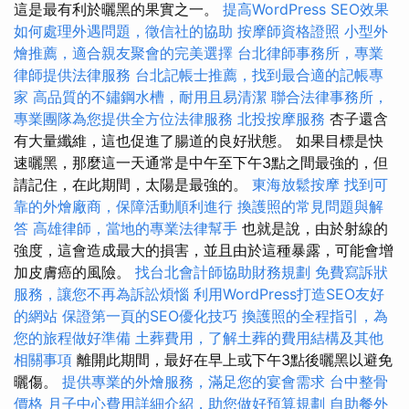
這是最有利於曬黑的果實之一。
提高WordPress SEO效果
如何處理外遇問題，徵信社的協助
按摩師資格證照
小型外
燴推薦，適合親友聚會的完美選擇
台北律師事務所，專業
律師提供法律服務
台北記帳士推薦，找到最合適的記帳專
家
高品質的不鏽鋼水槽，耐用且易清潔
聯合法律事務所，
專業團隊為您提供全方位法律服務
北投按摩服務
杏子還含
有大量纖維，這也促進了腸道的良好狀態。 如果目標是快
速曬黑，那麼這一天通常是中午至下午3點之間最強的，但
請記住，在此期間，太陽是最強的。
東海放鬆按摩
找到可
靠的外燴廠商，保障活動順利進行
換護照的常見問題與解
答
高雄律師，當地的專業法律幫手
也就是說，由於射線的
強度，這會造成最大的損害，並且由於這種暴露，可能會增
加皮膚癌的風險。
找台北會計師協助財務規劃
免費寫訴狀
服務，讓您不再為訴訟煩惱
利用WordPress打造SEO友好
的網站
保證第一頁的SEO優化技巧
換護照的全程指引，為
您的旅程做好準備
土葬費用，了解土葬的費用結構及其他
相關事項
離開此期間，最好在早上或下午3點後曬黑以避免
曬傷。
提供專業的外燴服務，滿足您的宴會需求
台中整骨
價格
月子中心費用詳細介紹，助您做好預算規劃
自助餐外