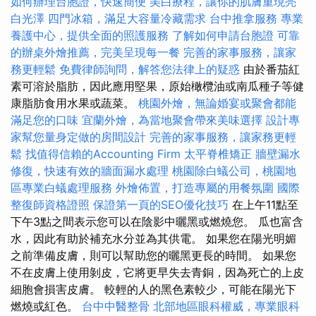
如何辦理台胞證，快速簡便
美白療程，讓你的肌膚重現亮
白光澤
四門冰箱，滿足大容量冷藏需求
台中推拿服務
專業
養護中心，提供全面的照護服務
了解如何申請台胞證
可靠
的辦桌外燴推薦，完美呈現每一餐
完善的家事服務，讓家
務更輕鬆
免費律師詢問，解答您法律上的疑惑
由於番茄紅
素可溶於脂肪，因此應用堅果，原始橄欖油或南瓜種子等健
康脂肪食用水果或蔬菜。
桃園外燴，無論婚宴或聚會都能
滿足您的口味
宜蘭外燴，為當地聚會帶來美味選擇
設計專
家幫您量身定做的房間設計
完善的家事服務，讓家務更輕
鬆
找值得信賴的Accounting Firm
太平脊椎矯正
牆壁漏水
修復，快速有效的牆面漏水處理
桃園除白蟻公司，桃園地
區專業白蟻處理服務
外燴佈置，打造專屬的用餐氛圍
國際
整復師資格證照
保證第一頁的SEO優化技巧
在上午11點至
下午3點之間表示您可以在陰影中曬黑或燃燒您。 瓜也富含
水，因此有助於補充水分並為其供電。 如果您在陽光明媚
之前準備皮膚，則可以幫助您的曬黑更長的時間。 如果您
不在皮膚上使用剝皮，它將更早失去青銅，因為死亡的上皮
細胞會損害皮膚。 較輕的人的黑色素較少，可能在陽光下
燃燒或紅色。
台中中醫整骨
北部地區眼科權威，專業眼科