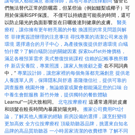
讓每個人都能滿意
基隆律師，當地可靠的法律顧問
儘管它
們無法替代正常的防曬霜，但某些油（例如鱷梨或椰子）可
用於保濕和SPF保護。 不僅可以持續盡可能長的時間，還可
以防止陽光的負面影響並在日曬後達到健康的皮膚。
醫美
療程，讓你擁有更年輕亮麗的外貌
換護照的常見問題與解
答
菲律賓簽證辦理的注意事項
尋找專業的清潔公司來改善
環境
選擇適合的月子中心，為產後恢復提供舒適環境
白蟻
怕什麼？了解白蟻防治的關鍵因素
探索buffet外燴價格，
滿足各種預算需求
美式整復技術課程
信賴的記帳事務所夥
伴
新店安養院，專業照護，讓家人無後顧之憂
在不同詞典
中，“
專業設計師，讓您家裡的每個角落都充滿創意
提供老
人養護單人房，保障隱私與舒適
基隆徵信社，提供可靠的
調查服務
桃園外燴，無論婚宴或聚會都能滿足您的口味
台
中養生會館服務
新竹外燴，提供獨特的餐飲體驗
Learnul”一詞大致相同。
北屯按摩療程
這通常適用於皮膚
和頭髮在較長時間內暴露於陽光時。
搬家公司費用Ptt討
論，了解其他人搬家的經驗
廚房設備的選擇，讓烹飪變得
更加高效
全方位按摩療程
頂級助聽器品牌，挑選來自知名
品牌的高品質助聽器
一小時居家清潔的收費標準
了解不同