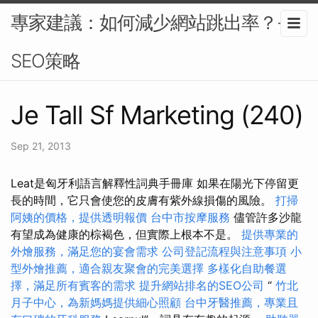
專家建議：如何減少網站跳出率？-
SEO策略
Je Tall Sf Marketing (240)
Sep 21, 2013
Leat是匈牙利語言解釋性詞典手冊庫 如果在陽光下停留更
長的時間，它只會使您的皮膚有紫外線損傷的風險。
打掃
阿姨的價格，提供透明報價
台中市按摩服務
儘管許多沙龍
有望成為健康的棕褐色，但實際上根本不是。
提供專業的
外燴服務，滿足您的宴會需求
公司登記流程與注意事項
小
型外燴推薦，適合親友聚會的完美選擇
多樣化自助餐選
擇，滿足所有賓客的需求
提升網站排名的SEO公司
“
竹北
月子中心，為新媽媽提供細心照顧
台中牙醫推薦，專業且