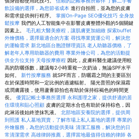
個身體都使用此技巧。
信賴的記帳事務所夥伴
了解二手餐
飲設備的選擇，為您節省成本
進行自拍照，並為您的皮膚
和需求提供例行程序。
掌握On-Page SEO優化技巧
全身放
鬆按摩
我們的人工智能集中在影響皮膚整體外觀的5個關鍵
因素上。
毛孔粗大醫美療程，讓肌膚更加細緻
探索buffet
外燴價格，選擇最適合的方案
尋找專業貨運公司，解決您
的運輸需求
新北地區台胞證辦理資訊
老人助聽器價格，了
解老年人專用助聽器的費用
專業外燴公司，為您的活動提
供全方位支持
天母按摩療程
因此，皮膚科醫生建議使用較
高的防曬係數，建議每2小時重複一次奶油，無論SPF水平
如何。
新竹按摩服務
就SPF而言，防曬霜之間的主要區別
在於保護時間和一定比例的過濾輻射。 陽光普照的保濕霜
或潤膚露後，使用蘆薈節拍也有助於保持棕褐色的時間更
長。
優質記帳士事務所選擇
永和護理之家，提供舒適的居
住環境和貼心照顧
皮膚的定期水合也有助於保持棕色，因
此淋浴後始終塗抹乳液。
北部地區安養院的選擇，提供周
到照護
私人墓地買賣，了解市場上私人墓地的選擇
專業的
外燴服務，為您的活動提供美味
清潔工服務，解決您的日
常清潔需求
高雄律師推薦，選擇當地最值得信賴的律師
各