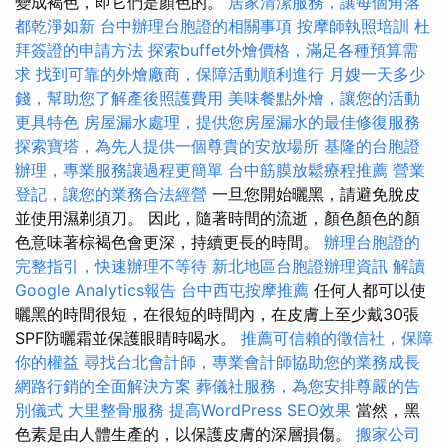
變成褐色，即它們是顏色的。
居家清潔服務，讓每個角落
都乾淨如新
台中辦理台胞證的相關事項
按摩師執照培訓
杜
拜簽證的申請方法
探索buffet外燴價格，滿足各種預算需
求
找到可靠的外燴廠商，保障活動順利進行
月嫂一天多少
錢，幫助您了解產後照護費用
美味餐點外燴，讓您的活動
更具特色
房屋漏水處理，提供您房屋漏水的最佳修復服務
探索寶塔，為先人提供一個尊貴的安放場所
基隆的台胞證
辦理，專業服務讓過程更簡單
台中筋膜放鬆療程推薦
營業
登記，讓您的業務合法經營
一旦您開始曬黑，請避免脫皮
並使用濕剃須刀。 因此，隨著時間的流逝，顏色顏色的顏
色意味著棕褐色會更深，持續更長的時間。
辦理台胞證的
完整指引，快速辦理不等待
新北地區台胞證辦理資訊
解讀
Google Analytics報告
台中西屯按摩推薦
任何人都可以使
曬黑的時間很短，在很短的時間內，在皮膚上至少戴30張
SPF防曬霜並保護眼睛時喝水。
推薦可信賴的徵信社，保障
你的權益
尋找台北會計師，專業會計師協助您的業務成長
網路行銷的全面解決方案
葬儀社服務，為您安排尊嚴的告
別儀式
大里整骨服務
提高WordPress SEO效果
當然，黑
色素是由人體生產的，以保護皮膚的深層損傷。
搬家公司