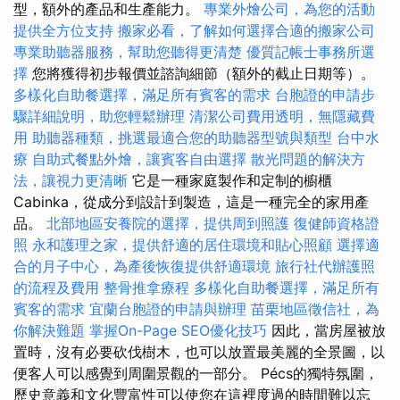
型，額外的產品和生產能力。
專業外燴公司，為您的活動
提供全方位支持
搬家必看，了解如何選擇合適的搬家公司
專業助聽器服務，幫助您聽得更清楚
優質記帳士事務所選
擇
您將獲得初步報價並諮詢細節（額外的截止日期等）。
多樣化自助餐選擇，滿足所有賓客的需求
台胞證的申請步
驟詳細說明，助您輕鬆辦理
清潔公司費用透明，無隱藏費
用
助聽器種類，挑選最適合您的助聽器型號與類型
台中水
療
自助式餐點外燴，讓賓客自由選擇
散光問題的解決方
法，讓視力更清晰
它是一種家庭製作和定制的櫥櫃
Cabinka，從成分到設計到製造，這是一種完全的家用產
品。
北部地區安養院的選擇，提供周到照護
復健師資格證
照
永和護理之家，提供舒適的居住環境和貼心照顧
選擇適
合的月子中心，為產後恢復提供舒適環境
旅行社代辦護照
的流程及費用
整骨推拿療程
多樣化自助餐選擇，滿足所有
賓客的需求
宜蘭台胞證的申請與辦理
苗栗地區徵信社，為
你解決難題
掌握On-Page SEO優化技巧
因此，當房屋被放
置時，沒有必要砍伐樹木，也可以放置最美麗的全景圖，以
便客人可以感覺到周圍景觀的一部分。 Pécs的獨特氛圍，
歷史意義和文化豐富性可以使您在這裡度過的時間難以忘