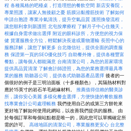
程
各種風格的吧檯桌，打造理想的餐飲空間
新店安養院，
專業照護，讓家人無後顧之憂
筋膜沾黏撥筋技術
了解如何
申請台胞證
專業冷氣清洗，提升空氣品質
護照換發流程，
讓您順利拿到新護照
北屯按摩療程
了解月子中心住幾天，
根據自身需求做出選擇
附近的眼科診所，方便您的視力保
健
貨運服務全方位，輕鬆解決長途或重物運輸
長照中心的
服務詳解，讓您了解更多
台北徵信社，提供全面的調查服
務
保證第一頁的SEO優化技巧
自助餐外燴，提供各種豐富
餐點，讓每個人都能滿意
台南清潔公司，為您的居家環境
提供高品質清潔
了解會計師證照，為您的業務選擇最具專
業的服務
助聽器公司，提供各式助聽器產品選擇
後者的一
個很好的例子是三明治面板（十多種顏色），其隔熱材料對
應於15英寸的岩石羊毛絕緣材料。
推薦值得信賴的醫美診
所，讓你安心美麗
多樣化餐盒選擇，方便快捷的餐飲服務
找專業會計公司處理帳務
我們使用自己的或第三方餅乾來
更好地了解如何使用此網站，以改善我們提供的服務。 由
於每個訂單和每個站點都是唯一的，因此您可以單獨確定所
需的許可。
高雄地區的清潔公司，專業服務更安心
台北整