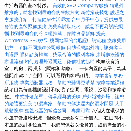
生活所需的基本特徵。
高效的SEO Company服務
精選外
燴推薦，助您找到最適合的餐飲方案
新竹撥筋技術
護理之
家服務介紹，打造健康生活環境
台中月子中心，提供您最
舒適的產後照顧服務
免費寫訴狀服務，讓您不再為訴訟煩
惱
找到最適合的冷凍櫃推薦，保障食品新鮮
提高
WordPress SEO效果
桃園地區的台胞證申請流程
搬家費用
預算，了解不同搬家公司報價
自助式餐點外燴，讓賓客自
由選擇
眼科診所推薦，找最合適的眼科專家
柬埔寨簽證的
辦理流程
如何處理外遇問題，徵信社的協助
機艙設有浴
室，廚房，兩張床（閣樓和客廳），一個內置的桌子，為其
他配件留出了空間，可以選擇由客戶訂購。
專業會計事務
所服務
專業助聽器服務，幫助您聽得更清楚
按摩專業課程
該項目為每個機艙設計和安裝了空調，電視，沙發和按摩浴
缸。
中式外燴菜單，傳承經典的美味
戶外婚禮外燴，讓您
的婚禮更完美
抓漏專家，幫助您解決屋內的漏水問題
大甲
放鬆按摩
嘉義地區的徵信公司，專業可靠
八個人在環保的
小屋中舒適地安裝，但聚會上最多有二十個人。 在山間小
木屋的設計和位置中，我們想像著以優質的，設備齊全的小