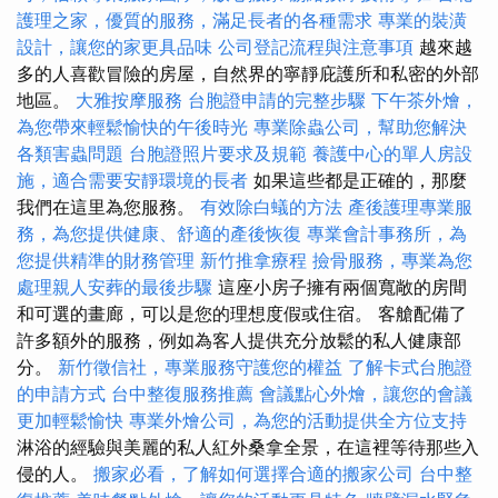
護理之家，優質的服務，滿足長者的各種需求
專業的裝潢
設計，讓您的家更具品味
公司登記流程與注意事項
越來越
多的人喜歡冒險的房屋，自然界的寧靜庇護所和私密的外部
地區。
大雅按摩服務
台胞證申請的完整步驟
下午茶外燴，
為您帶來輕鬆愉快的午後時光
專業除蟲公司，幫助您解決
各類害蟲問題
台胞證照片要求及規範
養護中心的單人房設
施，適合需要安靜環境的長者
如果這些都是正確的，那麼
我們在這里為您服務。
有效除白蟻的方法
產後護理專業服
務，為您提供健康、舒適的產後恢復
專業會計事務所，為
您提供精準的財務管理
新竹推拿療程
撿骨服務，專業為您
處理親人安葬的最後步驟
這座小房子擁有兩個寬敞的房間
和可選的畫廊，可以是您的理想度假或住宿。 客艙配備了
許多額外的服務，例如為客人提供充分放鬆的私人健康部
分。
新竹徵信社，專業服務守護您的權益
了解卡式台胞證
的申請方式
台中整復服務推薦
會議點心外燴，讓您的會議
更加輕鬆愉快
專業外燴公司，為您的活動提供全方位支持
淋浴的經驗與美麗的私人紅外桑拿全景，在這裡等待那些入
侵的人。
搬家必看，了解如何選擇合適的搬家公司
台中整