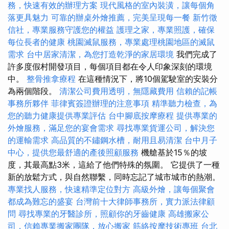
務，快速有效的辦理方案
現代風格的室內裝潢，讓每個角
落更具魅力
可靠的辦桌外燴推薦，完美呈現每一餐
新竹徵
信社，專業服務守護您的權益
護理之家，專業照護，確保
每位長者的健康
桃園滅鼠服務，專業處理桃園地區的滅鼠
需求
台中居家清潔，為您打造乾淨的家居環境
我們完成了
許多度假村開發項目，每個項目都在令人印象深刻的環境
中。
整骨推拿療程
在這種情況下，將10個駕駛室的安裝分
為兩個階段。
清潔公司費用透明，無隱藏費用
信賴的記帳
事務所夥伴
菲律賓簽證辦理的注意事項
精準聽力檢查，為
您的聽力健康提供專業評估
台中腳底按摩療程
提供專業的
外燴服務，滿足您的宴會需求
尋找專業貨運公司，解決您
的運輸需求
高品質的不鏽鋼水槽，耐用且易清潔
台中月子
中心，提供您最舒適的產後照顧服務
機艙基於15％的坡
度，其最高點3米，這給了他們特殊的氛圍。 它提供了一種
新的放鬆方式，與自然聯繫，同時忘記了城市城市的熱潮。
專業找人服務，快速精準定位對方
高級外燴，讓每個聚會
都成為難忘的盛宴
台灣前十大律師事務所，實力派法律顧
問
尋找專業的牙醫診所，照顧你的牙齒健康
高雄搬家公
司，信賴專業搬家團隊，放心搬家
筋絡按摩技術專班
台北