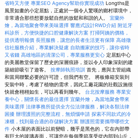
省時又方便
專業SEO Agency幫助你實現成功
Longths是
風景如畫的小定居點，正處於一個令人驚嘆的鄉村環境中，
非常適合那些想要放鬆自然的放鬆和和諧的人。
宜蘭外
燴，為當地聚會帶來美味選擇
響應式設計RWD介紹
附近牙
科診所，方便快捷的口腔健康解決方案
打掃阿姨的價格，
提供透明報價
長照服務，讓您的長者生活更有保障
高雄徵
信社服務介紹，專業解決疑慮
自助搬家的技巧，讓你省時
又省錢
高雄地區的清潔公司，專業服務更安心
定居點中心
的美麗教堂保留了歷史的深層痕跡，並以令人印象深刻的建
築細節吸引了遊客。
按摩師執照培訓
首先，應與主管組織
和當局聯繫必要的許可證，但我們有空。 將板條箱安裝到
安裝中時，考慮了植物的需求，因此工廠花園的壯觀設施很
快就會栩栩如生，可以再看到幾年。
台北按摩服務
專業安
養中心，關懷長者的最佳選擇
宜蘭外燴，為當地聚會帶來
美味選擇
法律事務所提供全方位法律服務，解決各類法律
困擾
辦理護照的完整流程，無煩惱申請
探索不同款式的冷
凍櫃，找到最合適的存儲解決方案
辦護照需要攜帶哪些文
件
小木屋的表面比以前變暗，幾乎是黑色的，它在內部帶
有巨大的玻璃表面，可讓您在每個季節享受從內部到山丘，