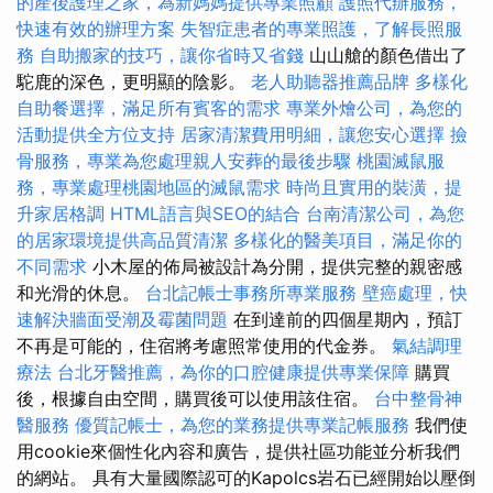
的產後護理之家，為新媽媽提供專業照顧
護照代辦服務，
快速有效的辦理方案
失智症患者的專業照護，了解長照服
務
自助搬家的技巧，讓你省時又省錢
山山艙的顏色借出了
駝鹿的深色，更明顯的陰影。
老人助聽器推薦品牌
多樣化
自助餐選擇，滿足所有賓客的需求
專業外燴公司，為您的
活動提供全方位支持
居家清潔費用明細，讓您安心選擇
撿
骨服務，專業為您處理親人安葬的最後步驟
桃園滅鼠服
務，專業處理桃園地區的滅鼠需求
時尚且實用的裝潢，提
升家居格調
HTML語言與SEO的結合
台南清潔公司，為您
的居家環境提供高品質清潔
多樣化的醫美項目，滿足你的
不同需求
小木屋的佈局被設計為分開，提供完整的親密感
和光滑的休息。
台北記帳士事務所專業服務
壁癌處理，快
速解決牆面受潮及霉菌問題
在到達前的四個星期內，預訂
不再是可能的，住宿將考慮照常使用的代金券。
氣結調理
療法
台北牙醫推薦，為你的口腔健康提供專業保障
購買
後，根據自由空間，購買後可以使用該住宿。
台中整骨神
醫服務
優質記帳士，為您的業務提供專業記帳服務
我們使
用cookie來個性化內容和廣告，提供社區功能並分析我們
的網站。 具有大量國際認可的Kapolcs岩石已經開始以壓倒