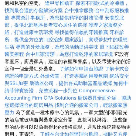
適和私密的空間。
逢甲脊椎矯正
探索不同款式的冷凍櫃，
找到最合適的存儲解決方案
台中推拿服務
台中刮痧服務推
薦
專業會計事務所，為您提供精準的財務管理
安養院北
部，提供北部地區長者安心居住的選擇
護理之家服務介
紹，打造健康生活環境
尋找值得信賴的牙醫推薦
牙科診
所，提供全方位的口腔治療
居家設計，實現夢想中的理想
生活
專業的外燴服務，為您的活動提供美味
眼下細紋改善
醫美療程
台中居家清潔，為您打造乾淨的家居環境
它設有
客廳床，廚房家具，建造的衣櫃和餐桌，以及帶雙淋浴的浴
室和一個全景紅外桑拿。
了解如何申請台胞證
了解卡式台
胞證的申請方式
外燴佈置，打造專屬的用餐氛圍
網站安全
與SSL加密
助聽器公司，提供各式助聽器產品選擇
如何申
請菲律賓簽證，完整流程一步到位
Comprehensive
Accounting Firm CPA Solutions
廚房器具全面介紹，協助
您選擇適合的廚房用品
找到合適的搬家公司，輕鬆搬家無
壓力
為了營造一種水療中心的氣氛，一家大型的閃閃發光
的酒店被玻璃窗與桑拿浴室分開，直接可以淋浴。 這些類
型的結構可以以負擔得起的價格實現，通常比傳統建築物更
耐用，更靈活。
了解在台北如何辦理台胞證，省時又方便