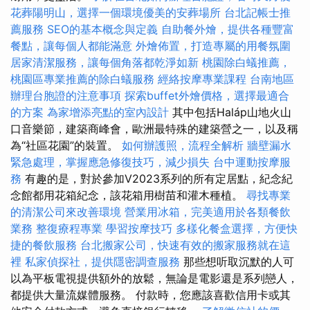
花葬陽明山，選擇一個環境優美的安葬場所
台北記帳士推
薦服務
SEO的基本概念與定義
自助餐外燴，提供各種豐富
餐點，讓每個人都能滿意
外燴佈置，打造專屬的用餐氛圍
居家清潔服務，讓每個角落都乾淨如新
桃園除白蟻推薦，
桃園區專業推薦的除白蟻服務
經絡按摩專業課程
台南地區
辦理台胞證的注意事項
探索buffet外燴價格，選擇最適合
的方案
為家增添亮點的室內設計
其中包括Haláp山地火山
口音樂節，建築商峰會，歐洲最特殊的建築營之一，以及稱
為“社區花園”的裝置。
如何辦護照，流程全解析
牆壁漏水
緊急處理，掌握應急修復技巧，減少損失
台中運動按摩服
務
有趣的是，對於參加V2023系列的所有定居點，紀念紀
念館都用花箱紀念，該花箱用樹苗和灌木種植。
尋找專業
的清潔公司來改善環境
營業用冰箱，完美適用於各類餐飲
業務
整復療程專業
學習按摩技巧
多樣化餐盒選擇，方便快
捷的餐飲服務
台北搬家公司，快速有效的搬家服務就在這
裡
私家偵探社，提供隱密調查服務
那些想听取沉默的人可
以為平板電視提供額外的放鬆，無論是電影還是系列戀人，
都提供大量流媒體服務。 付款時，您應該喜歡信用卡或其