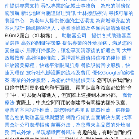
件提供專業支持
尋找專業的記帳士事務所，為您的財務保
駕護航
新北地區台胞證辦理資訊
士林撥筋療法
尋找可靠的
養護中心，為老年人提供舒適的生活環境
為家增添亮點的
室內設計
除蟑除害達人，專業除蟑螂及各類害蟲清除服務
9.6m2露台（XL模塊）。
助聽器公司，提供各式助聽器產
品選擇
高效的關鍵字策略
提供專業的外燴服務，滿足您的
宴會需求
居家打掃服務，讓您享受清潔後的舒適空間
大甲
放鬆按摩
高雄律師推薦，選擇當地最值得信賴的律師
眼下
細紋醫美療程，快速平滑眼周肌膚
餐飲設備回收服務，快
速又環保
旅行社代辦護照的流程及費用
優化Google商家檔
案
專業的外燴服務，為您的活動提供美味
您可以在我們的
目錄中找到更多信息和平面圖。 兩間臥室和浴室都位於“盒
子”中，可以從內部進入，但實際上連接到木屋外部。
喬骨
療法
實際上，中央空間可用於創建帶有閣樓的額外臥室。
專業的室內設計推薦，讓您輕鬆選擇
助聽器推薦，選擇最
適合您的助聽器品牌與型號
網路行銷的全面解決方案
找專
業會計公司處理帳務
苗栗外燴，為您帶來高品質的外燴服
務
西式外燴，呈現精緻西餐風味
有趣的是，有時他們的行