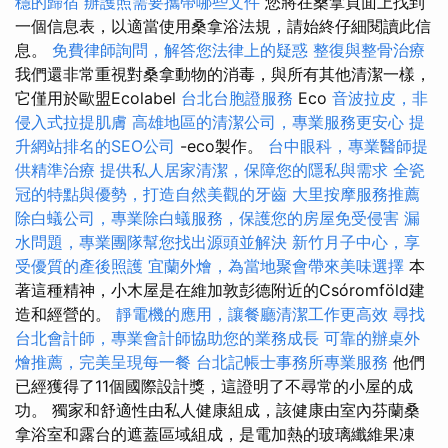
穩的歸宿
辦護照需要攜帶哪些文件
您將在桑拿頁面上找到
一個信息表，以適當使用桑拿浴法規，請始終仔細閱讀此信
息。
免費律師詢問，解答您法律上的疑惑
整復與整骨治療
我們還非常重視對桑拿動物的消毒，與所有其他清潔一樣，
它僅用於歐盟Ecolabel
台北台胞證服務
Eco
音波拉皮，非
侵入式拉提肌膚
高雄地區的清潔公司，專業服務更安心
提
升網站排名的SEO公司
-eco製作。
台中眼科，專業醫師提
供精準治療
提供私人居家清潔，保障您的隱私與需求
全瓷
冠的特點與優勢，打造自然美觀的牙齒
大里按摩服務推薦
除白蟻公司，專業除白蟻服務，保護您的房屋免受侵害
漏
水問題，專業團隊幫您找出源頭並解決
新竹月子中心，享
受優質的產後照護
宜蘭外燴，為當地聚會帶來美味選擇
本
著這種精神，小木屋是在維加敦彭德附近的Csóromföld建
造和經營的。
靜電機的應用，讓餐廳清潔工作更高效
尋找
台北會計師，專業會計師協助您的業務成長
可靠的辦桌外
燴推薦，完美呈現每一餐
台北記帳士事務所專業服務
他們
已經獲得了11個國際設計獎，這證明了不尋常的小屋的成
功。 獨家和舒適性由私人健康組成，該健康由室內芬蘭桑
拿浴室和露台的遮蓋區域組成，是電加熱的玻璃纖維果凍