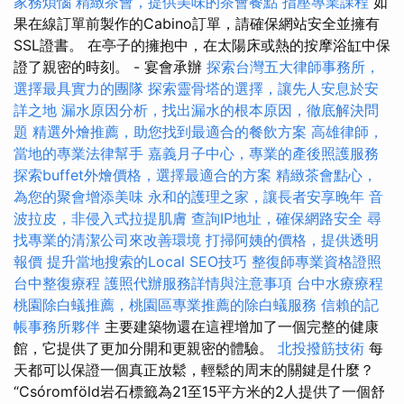
家務煩惱
精緻茶會，提供美味的茶會餐點
指壓專業課程
如
果在線訂單前製作的Cabino訂單，請確保網站安全並擁有
SSL證書。 在亭子的擁抱中，在太陽床或熱的按摩浴缸中保
證了親密的時刻。 - 宴會承辦
探索台灣五大律師事務所，
選擇最具實力的團隊
探索靈骨塔的選擇，讓先人安息於安
詳之地
漏水原因分析，找出漏水的根本原因，徹底解決問
題
精選外燴推薦，助您找到最適合的餐飲方案
高雄律師，
當地的專業法律幫手
嘉義月子中心，專業的產後照護服務
探索buffet外燴價格，選擇最適合的方案
精緻茶會點心，
為您的聚會增添美味
永和的護理之家，讓長者安享晚年
音
波拉皮，非侵入式拉提肌膚
查詢IP地址，確保網路安全
尋
找專業的清潔公司來改善環境
打掃阿姨的價格，提供透明
報價
提升當地搜索的Local SEO技巧
整復師專業資格證照
台中整復療程
護照代辦服務詳情與注意事項
台中水療療程
桃園除白蟻推薦，桃園區專業推薦的除白蟻服務
信賴的記
帳事務所夥伴
主要建築物還在這裡增加了一個完整的健康
館，它提供了更加分開和更親密的體驗。
北投撥筋技術
每
天都可以保證一個真正放鬆，輕鬆的周末的關鍵是什麼？
“Csóromföld岩石標籤為21至15平方米的2人提供了一個舒