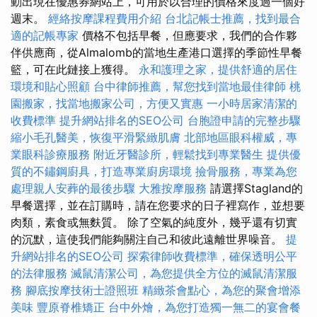
動出現在優惠券網站上，可用於以合理的價格來度過一個好
週末。
經絡按摩課程費用介紹
台北記帳士推薦，找到最合
適的記帳專家
價格不包括早餐，但應要求，我們的合作夥
伴供應商，從Almalomb的當地生產港口選擇的季節性早餐
籃，可在此鏈接上獲得。
永和護理之家，提供舒適的居住
環境和貼心照顧
台中律師推薦，幫您找到當地最佳律師
桃
園搬家，找當地搬家公司，方便又實惠
一小時居家清潔的
收費標準
提升網站排名的SEO公司
台胞證申請的完整步驟
縮小毛孔醫美，恢復平滑緊緻肌膚
北部地區眼科權威，專
業眼科診療服務
附近牙醫診所，輕鬆找到專業醫生
提供優
質的不鏽鋼廚具，打造專業廚房環境
撿骨服務，專業為您
處理親人安葬的最後步驟
大雅按摩服務
請選擇Stagland的
早餐選擇，並在訂購時，請在您要求的日子裡寫作，並想要
肉類，素食或無麩質。 除了空氣的純度外，幾乎還有切實
的沉默，這使我們能夠關注自己和彼此遠離世界噪音。
提
升網站排名的SEO公司
探索律師收費標準，確保透明公平
的法律服務
滅鼠清潔公司，為您提供全方位的滅鼠清潔服
務
腳底按摩技術士證照班
精緻茶會點心，為您的聚會增添
美味
豐原脊椎矯正
台中外燴，為您打造獨一無二的宴會餐