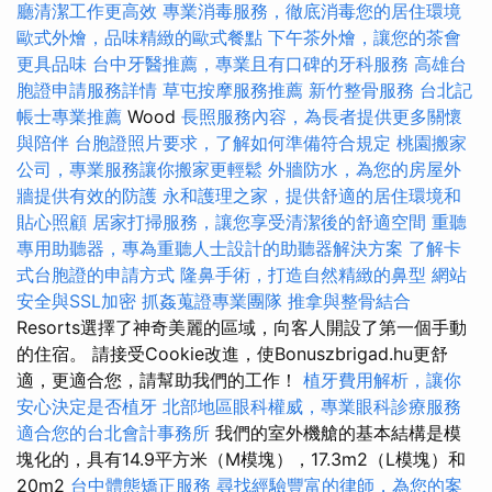
廳清潔工作更高效
專業消毒服務，徹底消毒您的居住環境
歐式外燴，品味精緻的歐式餐點
下午茶外燴，讓您的茶會
更具品味
台中牙醫推薦，專業且有口碑的牙科服務
高雄台
胞證申請服務詳情
草屯按摩服務推薦
新竹整骨服務
台北記
帳士專業推薦
Wood
長照服務內容，為長者提供更多關懷
與陪伴
台胞證照片要求，了解如何準備符合規定
桃園搬家
公司，專業服務讓你搬家更輕鬆
外牆防水，為您的房屋外
牆提供有效的防護
永和護理之家，提供舒適的居住環境和
貼心照顧
居家打掃服務，讓您享受清潔後的舒適空間
重聽
專用助聽器，專為重聽人士設計的助聽器解決方案
了解卡
式台胞證的申請方式
隆鼻手術，打造自然精緻的鼻型
網站
安全與SSL加密
抓姦蒐證專業團隊
推拿與整骨結合
Resorts選擇了神奇美麗的區域，向客人開設了第一個手動
的住宿。 請接受Cookie改進，使Bonuszbrigad.hu更舒
適，更適合您，請幫助我們的工作！
植牙費用解析，讓你
安心決定是否植牙
北部地區眼科權威，專業眼科診療服務
適合您的台北會計事務所
我們的室外機艙的基本結構是模
塊化的，具有14.9平方米（M模塊），17.3m2（L模塊）和
20m2
台中體態矯正服務
尋找經驗豐富的律師，為您的案