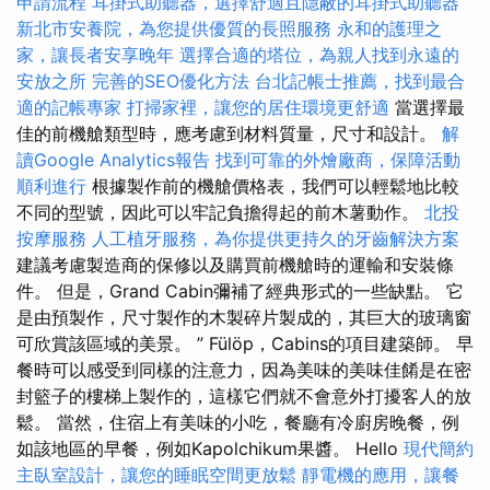
申請流程
耳掛式助聽器，選擇舒適且隱蔽的耳掛式助聽器
新北市安養院，為您提供優質的長照服務
永和的護理之
家，讓長者安享晚年
選擇合適的塔位，為親人找到永遠的
安放之所
完善的SEO優化方法
台北記帳士推薦，找到最合
適的記帳專家
打掃家裡，讓您的居住環境更舒適
當選擇最
佳的前機艙類型時，應考慮到材料質量，尺寸和設計。
解
讀Google Analytics報告
找到可靠的外燴廠商，保障活動
順利進行
根據製作前的機艙價格表，我們可以輕鬆地比較
不同的型號，因此可以牢記負擔得起的前木薯動作。
北投
按摩服務
人工植牙服務，為你提供更持久的牙齒解決方案
建議考慮製造商的保修以及購買前機艙時的運輸和安裝條
件。 但是，Grand Cabin彌補了經典形式的一些缺點。 它
是由預製作，尺寸製作的木製碎片製成的，其巨大的玻璃窗
可欣賞該區域的美景。 ” Fülöp，Cabins的項目建築師。 早
餐時可以感受到同樣的注意力，因為美味的美味佳餚是在密
封籃子的樓梯上製作的，這樣它們就不會意外打擾客人的放
鬆。 當然，住宿上有美味的小吃，餐廳有冷廚房晚餐，例
如該地區的早餐，例如Kapolchikum果醬。 Hello
現代簡約
主臥室設計，讓您的睡眠空間更放鬆
靜電機的應用，讓餐