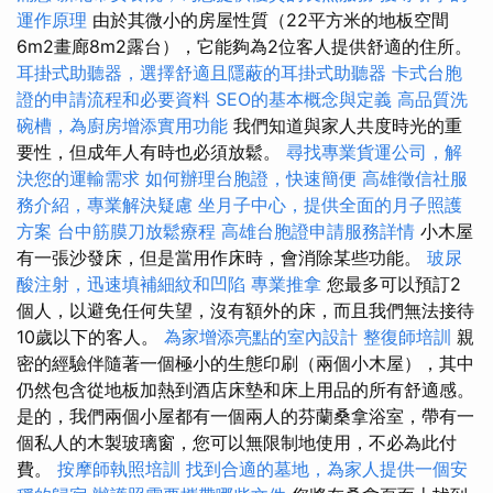
運作原理
由於其微小的房屋性質（22平方米的地板空間
6m2畫廊8m2露台），它能夠為2位客人提供舒適的住所。
耳掛式助聽器，選擇舒適且隱蔽的耳掛式助聽器
卡式台胞
證的申請流程和必要資料
SEO的基本概念與定義
高品質洗
碗槽，為廚房增添實用功能
我們知道與家人共度時光的重
要性，但成年人有時也必須放鬆。
尋找專業貨運公司，解
決您的運輸需求
如何辦理台胞證，快速簡便
高雄徵信社服
務介紹，專業解決疑慮
坐月子中心，提供全面的月子照護
方案
台中筋膜刀放鬆療程
高雄台胞證申請服務詳情
小木屋
有一張沙發床，但是當用作床時，會消除某些功能。
玻尿
酸注射，迅速填補細紋和凹陷
專業推拿
您最多可以預訂2
個人，以避免任何失望，沒有額外的床，而且我們無法接待
10歲以下的客人。
為家增添亮點的室內設計
整復師培訓
親
密的經驗伴隨著一個極小的生態印刷（兩個小木屋），其中
仍然包含從地板加熱到酒店床墊和床上用品的所有舒適感。
是的，我們兩個小屋都有一個兩人的芬蘭桑拿浴室，帶有一
個私人的木製玻璃窗，您可以無限制地使用，不必為此付
費。
按摩師執照培訓
找到合適的墓地，為家人提供一個安