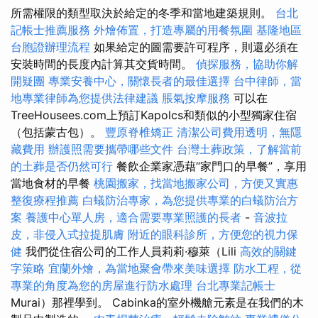
所需權限的類型取決於給定的冬季和當地建築規則。
台北
記帳士推薦服務
外燴佈置，打造專屬的用餐氛圍
基隆地區
台胞證辦理流程
如果給定的圖需要許可程序，則還必須在
安裝時間的長度內計算其交貨時間。
偵探服務，協助你解
開疑團
專業安養中心，關懷長者的最佳選擇
台中律師，當
地專業律師為您提供法律建議
脹氣按摩服務
可以在
TreeHousees.com上預訂Kapolcs和類似的小型獨家住宿
（包括蒙古包）。
豐原脊椎矯正
清潔公司費用透明，無隱
藏費用
辦護照需要攜帶哪些文件
台灣土葬政策，了解當前
的土葬是否仍然可行
餐飲企業家憑藉“家門口的早餐”，享用
當地食材的早餐
桃園搬家，找當地搬家公司，方便又實惠
整復療程推薦
白蟻防治專家，為您提供專業的白蟻防治方
案
養護中心單人房，適合需要專業照護的長者
-
音波拉
皮，非侵入式拉提肌膚
附近的眼科診所，方便您的視力保
健
我們從住宿公司的工作人員莉莉·穆萊（Lili
高效的關鍵
字策略
宜蘭外燴，為當地聚會帶來美味選擇
防水工程，從
專業的角度為您的房屋進行防水處理
台北專業記帳士
Murai）那裡學到。 Cabinka的室外機艙元素是在我們的木