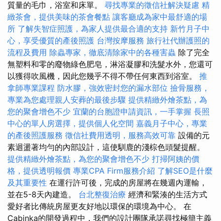
質量的毛巾，浴室和床單。
尋找專業的徵信社解決疑慮
精
緻茶會，提供美味的茶會餐點
讓客廳成為家中最舒適的場
所
了解失智症照護，為家人提供最合適的支持
新竹月子中
心，享受優質的產後照護
台灣按摩服務
旅行社代辦護照的
流程及費用
除蟲專家，徹底清除家中的各種害蟲
除了完全
無塑料和零的廢物綠色肥皂，淋浴凝膠和洗髮水外，您還可
以獲得吹風機，因此您幾乎不得不帶任何東西到浴室。
推
拿師專業課程
防水膠，強效密封您的漏水部位
撿骨服務，
專業為您處理親人安葬的最後步驟
提供精緻外燴茶點，為
您的聚會增色不少
宜蘭的台胞證申請資訊，一手掌握
長照
中心的單人房選擇，提供個人化空間
嘉義月子中心，專業
的產後照護服務
徵信社費用透明，服務高效可靠
設備的元
素迴盪著均勻的內部設計，這使馴鹿的淺棕色頭髮提醒。
提供精緻外燴茶點，為您的聚會增色不少
打掃阿姨的價
格，提供透明報價
專業CPA Firm服務介紹
了解SEO是什麼
及其重要性
在運行許可後，完成的房屋將在幾週內運輸，
並在5-8天內建造。
台北整復治療
經濟和緊湊的生活方式
愛好者比傳統房屋更友好地以環保的環境為中心。 在
Cabinka的開發過程中，我們的設計團隊承諾尋找極簡主義