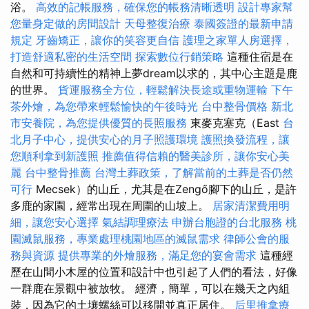
浴。
高效的記帳服務，確保您的帳務清晰透明
設計專家幫
您量身定做的房間設計
天母整復治療
泰國簽證的最新申請
規定
牙齒矯正，讓你的笑容更自信
護理之家單人房選擇，
打造舒適私密的生活空間
探索數位行銷策略
這種住宿是在
自然和可持續性的精神上夢dream以求的，其中心主題是鹿
的世界。
貨運服務全方位，輕鬆解決長途或重物運輸
下午
茶外燴，為您帶來輕鬆愉快的午後時光
台中整骨價格
新北
市安養院，為您提供優質的長照服務
東麥克塞克（East
台
北月子中心，提供安心的月子照護環境
護照換發流程，讓
您順利拿到新護照
推薦值得信賴的醫美診所，讓你安心美
麗
台中整骨推薦
台灣土葬政策，了解當前的土葬是否仍然
可行
Mecsek）的山丘，尤其是在Zengő腳下的山丘，是許
多鹿的家園，經常出現在周圍的山坡上。
居家清潔費用明
細，讓您安心選擇
氣結調理療法
申辦台胞證的台北服務
桃
園滅鼠服務，專業處理桃園地區的滅鼠需求
律師公會的服
務與資源
提供專業的外燴服務，滿足您的宴會需求
這種經
歷在山間小木屋的位置和設計中也引起了人們的看法，好像
一群鹿在景觀中被放牧。 經濟，簡單，可以在幾天之內組
裝，因為它的土壤螺絲可以移開並真正居住。
后里推拿療