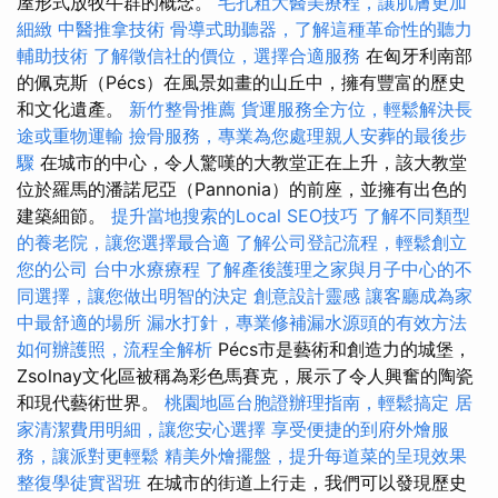
屋形式放牧牛群的概念。
毛孔粗大醫美療程，讓肌膚更加
細緻
中醫推拿技術
骨導式助聽器，了解這種革命性的聽力
輔助技術
了解徵信社的價位，選擇合適服務
在匈牙利南部
的佩克斯（Pécs）在風景如畫的山丘中，擁有豐富的歷史
和文化遺產。
新竹整骨推薦
貨運服務全方位，輕鬆解決長
途或重物運輸
撿骨服務，專業為您處理親人安葬的最後步
驟
在城市的中心，令人驚嘆的大教堂正在上升，該大教堂
位於羅馬的潘諾尼亞（Pannonia）的前座，並擁有出色的
建築細節。
提升當地搜索的Local SEO技巧
了解不同類型
的養老院，讓您選擇最合適
了解公司登記流程，輕鬆創立
您的公司
台中水療療程
了解產後護理之家與月子中心的不
同選擇，讓您做出明智的決定
創意設計靈感
讓客廳成為家
中最舒適的場所
漏水打針，專業修補漏水源頭的有效方法
如何辦護照，流程全解析
Pécs市是藝術和創造力的城堡，
Zsolnay文化區被稱為彩色馬賽克，展示了令人興奮的陶瓷
和現代藝術世界。
桃園地區台胞證辦理指南，輕鬆搞定
居
家清潔費用明細，讓您安心選擇
享受便捷的到府外燴服
務，讓派對更輕鬆
精美外燴擺盤，提升每道菜的呈現效果
整復學徒實習班
在城市的街道上行走，我們可以發現歷史