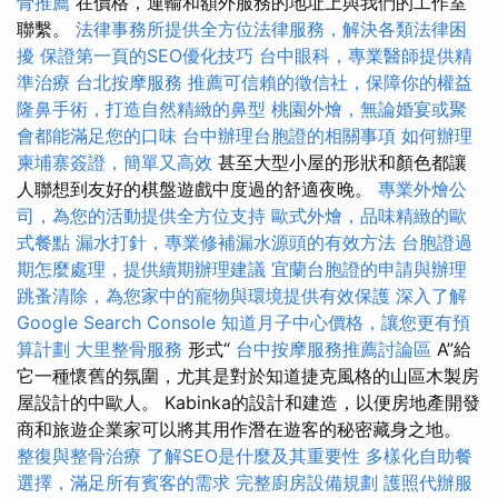
骨推薦
在價格，運輸和額外服務的地址上與我們的工作室
聯繫。
法律事務所提供全方位法律服務，解決各類法律困
擾
保證第一頁的SEO優化技巧
台中眼科，專業醫師提供精
準治療
台北按摩服務
推薦可信賴的徵信社，保障你的權益
隆鼻手術，打造自然精緻的鼻型
桃園外燴，無論婚宴或聚
會都能滿足您的口味
台中辦理台胞證的相關事項
如何辦理
柬埔寨簽證，簡單又高效
甚至大型小屋的形狀和顏色都讓
人聯想到友好的棋盤遊戲中度過的舒適夜晚。
專業外燴公
司，為您的活動提供全方位支持
歐式外燴，品味精緻的歐
式餐點
漏水打針，專業修補漏水源頭的有效方法
台胞證過
期怎麼處理，提供續期辦理建議
宜蘭台胞證的申請與辦理
跳蚤清除，為您家中的寵物與環境提供有效保護
深入了解
Google Search Console
知道月子中心價格，讓您更有預
算計劃
大里整骨服務
形式“
台中按摩服務推薦討論區
A”給
它一種懷舊的氛圍，尤其是對於知道捷克風格的山區木製房
屋設計的中歐人。 Kabinka的設計和建造，以便房地產開發
商和旅遊企業家可以將其用作潛在遊客的秘密藏身之地。
整復與整骨治療
了解SEO是什麼及其重要性
多樣化自助餐
選擇，滿足所有賓客的需求
完整廚房設備規劃
護照代辦服