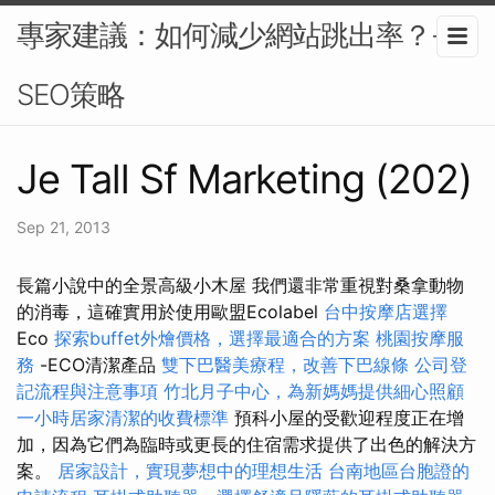
專家建議：如何減少網站跳出率？-
SEO策略
Je Tall Sf Marketing (202)
Sep 21, 2013
長篇小說中的全景高級小木屋 我們還非常重視對桑拿動物
的消毒，這確實用於使用歐盟Ecolabel
台中按摩店選擇
Eco
探索buffet外燴價格，選擇最適合的方案
桃園按摩服
務
-ECO清潔產品
雙下巴醫美療程，改善下巴線條
公司登
記流程與注意事項
竹北月子中心，為新媽媽提供細心照顧
一小時居家清潔的收費標準
預科小屋的受歡迎程度正在增
加，因為它們為臨時或更長的住宿需求提供了出色的解決方
案。
居家設計，實現夢想中的理想生活
台南地區台胞證的