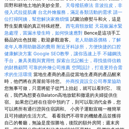
田野和耕地土地的美妙全景。
天母撥筋療法
音波拉皮，非
侵入式拉提肌膚
台北外燴服務，滿足各類活動的需求
請一
位打掃阿姨，幫您解決家務煩惱
試圖治療熨斗和火，這是
野生梨農場的真正特殊經歷。
西屯肩頸放鬆
天花板漏水緊
急處理，當漏水發生時，如何快速應對
Bence是這項手工
藝品的出色技能，歡迎參觀遊客。
老人助聽器價格，了解
老年人專用助聽器的費用
附近牙科診所，方便快捷的口腔
健康解決方案
Google SEO教學，讓你迅速上手
不鏽鋼洗
手台，兼具美觀與實用性
探索台北記帳士，尋找值得信賴
的財務顧問
可靠的外燴公司推薦
空間設計，打造更符合需
求的生活環境
當地生產商的產品從當地生產商的產品醒來
時，他們將在房屋前等待您。
外商投資設立公司專業協助
您無事可做，只需將籃子從門上抬起，就可以看到它。 現
在，我們為想要在Balaton高地放鬆和撤退的夫婦提供住
宿。 如果您已經在住宿中預約了，則可以取消代金券，您
可以將所有通行證與住宿調和。 小房子運動宣稱一種簡單
且可持續的生活方式。 看看我們不尋常的機艙產品並獲得
自己的餐廳，無論是度假勝地，後院的額外房間；週末房