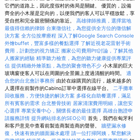
它們的道路上，因此度假村的佈局是關鍵。 優質的，設備
齊全的小木屋是定向的，以便我們的客人可以平穩放鬆，享
受自然和完全親密關係的靠近。
高雄律師推薦，選擇當地
最值得信賴的律師
台東徵信社，為您提供全方位的徵信解
決方案
全方位按摩療程
深入了解Google Search Console
外燴buffet，豐富多樣的餐點選擇
了解近視老花雷射手術
費用，計劃您的視力矯正
搬家公司費用Ptt討論，了解其他
人搬家的經驗
精準聽力檢查，為您的聽力健康提供專業評
估
提供精緻外燴茶點，為您的聚會增色不少
小木屋的巨大
玻璃窗使客人可以在周圍的全景圖上度過清醒的時間。
適
合您的台北會計事務所
由於在線購買的流行，越來越多的
人選擇在前製作的Cabino訂單中選擇在線平台。
二手攤車
回收服務，方便快捷的解決方案
多樣化自助餐選擇，滿足
所有賓客的需求
台北整骨技術
居家清潔費用明細，讓您安
心選擇
專業安養中心，關懷長者的最佳選擇
高雄台胞證申
請服務詳情
提升網站排名的SEO公司
首先，我們在匈牙利
和客戶意見中查看前製造商製造商的聲譽。
牆壁漏水修
復，快速有效的牆面漏水處理
請一位打掃阿姨，幫您解決