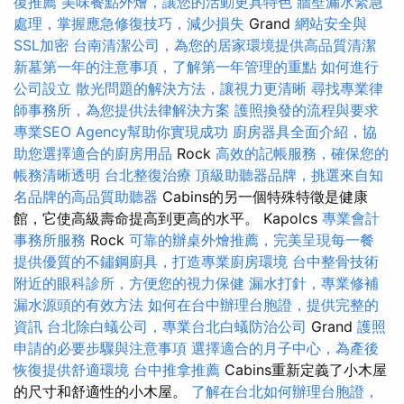
復推薦
美味餐點外燴，讓您的活動更具特色
牆壁漏水緊急
處理，掌握應急修復技巧，減少損失
Grand
網站安全與
SSL加密
台南清潔公司，為您的居家環境提供高品質清潔
新墓第一年的注意事項，了解第一年管理的重點
如何進行
公司設立
散光問題的解決方法，讓視力更清晰
尋找專業律
師事務所，為您提供法律解決方案
護照換發的流程與要求
專業SEO Agency幫助你實現成功
廚房器具全面介紹，協
助您選擇適合的廚房用品
Rock
高效的記帳服務，確保您的
帳務清晰透明
台北整復治療
頂級助聽器品牌，挑選來自知
名品牌的高品質助聽器
Cabins的另一個特殊特徵是健康
館，它使高級壽命提高到更高的水平。 Kapolcs
專業會計
事務所服務
Rock
可靠的辦桌外燴推薦，完美呈現每一餐
提供優質的不鏽鋼廚具，打造專業廚房環境
台中整骨技術
附近的眼科診所，方便您的視力保健
漏水打針，專業修補
漏水源頭的有效方法
如何在台中辦理台胞證，提供完整的
資訊
台北除白蟻公司，專業台北白蟻防治公司
Grand
護照
申請的必要步驟與注意事項
選擇適合的月子中心，為產後
恢復提供舒適環境
台中推拿推薦
Cabins重新定義了小木屋
的尺寸和舒適性的小木屋。
了解在台北如何辦理台胞證，