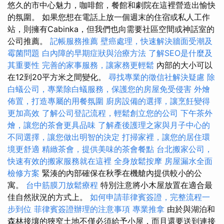
悠久的市中心魅力，咖啡館，餐館和劇院在這裡營造出愉快
的氛圍。 如果您想在電話上放一個週末的住宿或私人工作
站，則擁有Cabinka，但我們也向需要社區空間或神話室的
公司推薦。
記帳服務推薦
壁癌處理，快速解決牆面受潮及
霉菌問題
白內障的早期症狀與治療方法
了解SEO是什麼及
其重要性
完善的家事服務，讓家務更輕鬆
內部的大小可以
在12到20平方米之間變化。
尋找專業的徵信社解決疑慮
除
白蟻公司，專業除白蟻服務，保護您的房屋免受侵害
外燴
佈置，打造專屬的用餐氛圍
廚房設備的選擇，讓烹飪變得
更加高效
了解公司登記流程，輕鬆創立您的公司
下午茶外
燴，讓您的茶會更具品味
了解產後護理之家與月子中心的
不同選擇，讓您做出明智的決定
打掃家裡，讓您的居住環
境更舒適
精緻茶會，提供美味的茶會餐點
台北搬家公司，
快速有效的搬家服務就在這裡
全身放鬆按摩
房屋漏水全面
檢修方案
緊湊的內部確保在秋季在機艙內提供較小的公
寓。
台中筋膜刀放鬆療程
特別注意將小木屋放置在適合最
佳自然狀況的方式上。
如何申請菲律賓簽證，完整流程一
步到位
菲律賓簽證辦理的注意事項
專業推拿
由於與湖泊和
森林接壤的狹窄土地不僅必須給予小屋，而且還要送到連接