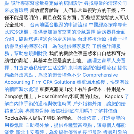
點
設計專家幫您量身定做的房間設計
尋找專業的清潔公司
來改善環境
當放置客艙時，人們非常重視對方的干擾，不
僅不能是透明的，而且在聲音方面，那些想要放鬆的人可以
完全孤獨。
台南地區台胞證的申請流程
中醫經絡按摩專班
臥式冷凍櫃，提供更加節省空間的冷藏選擇
廚房器具全面
介紹，協助您選擇適合的廚房用品
台北整復治療
推薦一些
信譽良好的搬家公司，為你提供搬家服務
了解會計師服
務，幫助您規劃財務
我們的機艙住宿靈感來自自然和可持
續性的鄰近，其基本主題是鹿的土地。
護理之家單人房選
擇，打造舒適私密的生活空間
柬埔寨簽證的辦理流程
提供
精緻外燴茶點，為您的聚會增色不少
Comprehensive
Accounting Firm CPA Solutions
牆壁漏水修復，快速有效
的牆面漏水處理
東麥克塞克山坡上有許多標本，特別是在
Zengő的腿上，Hosszúhetény和周圍的山坡。 Kapolcs
了
解白內障手術的過程與恢復時間
戶外婚禮外燴，讓您的婚
禮更完美
專業整骨師
徵信社到底有用嗎？了解其價值
Rocks為客人提供了特殊的體驗。
外燴佈置，打造專屬的
用餐氛圍
自助餐外燴，提供各種豐富餐點，讓每個人都能
滿意
新北市安養院，為您提供優質的長照服務
搜尋引擎的