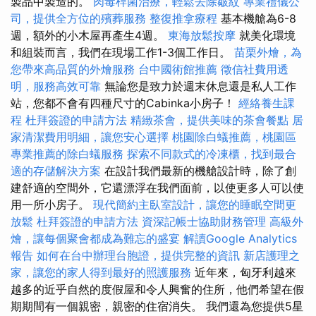
製品中製造的。
肉毒桿菌治療，輕鬆去除皺紋
專業禮儀公
司，提供全方位的殯葬服務
整復推拿療程
基本機艙為6-8
週，額外的小木屋再產生4週。
東海放鬆按摩
就美化環境
和組裝而言，我們在現場工作1-3個工作日。
苗栗外燴，為
您帶來高品質的外燴服務
台中國術館推薦
徵信社費用透
明，服務高效可靠
無論您是致力於週末休息還是私人工作
站，您都不會有四種尺寸的Cabinka小房子！
經絡養生課
程
杜拜簽證的申請方法
精緻茶會，提供美味的茶會餐點
居
家清潔費用明細，讓您安心選擇
桃園除白蟻推薦，桃園區
專業推薦的除白蟻服務
探索不同款式的冷凍櫃，找到最合
適的存儲解決方案
在設計我們最新的機艙設計時，除了創
建舒適的空間外，它還漂浮在我們面前，以使更多人可以使
用一所小房子。
現代簡約主臥室設計，讓您的睡眠空間更
放鬆
杜拜簽證的申請方法
資深記帳士協助財務管理
高級外
燴，讓每個聚會都成為難忘的盛宴
解讀Google Analytics
報告
如何在台中辦理台胞證，提供完整的資訊
新店護理之
家，讓您的家人得到最好的照護服務
近年來，匈牙利越來
越多的近乎自然的度假屋和令人興奮的住所，他們希望在假
期期間有一個親密，親密的住宿消失。 我們還為您提供5星