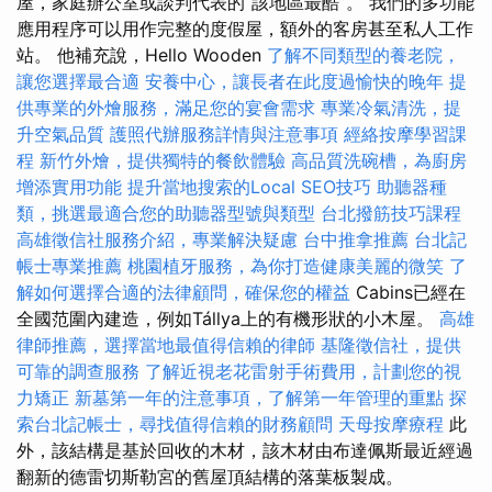
屋，家庭辦公室或談判代表的“該地區最酷”。 我們的多功能
應用程序可以用作完整的度假屋，額外的客房甚至私人工作
站。 他補充說，Hello Wooden
了解不同類型的養老院，
讓您選擇最合適
安養中心，讓長者在此度過愉快的晚年
提
供專業的外燴服務，滿足您的宴會需求
專業冷氣清洗，提
升空氣品質
護照代辦服務詳情與注意事項
經絡按摩學習課
程
新竹外燴，提供獨特的餐飲體驗
高品質洗碗槽，為廚房
增添實用功能
提升當地搜索的Local SEO技巧
助聽器種
類，挑選最適合您的助聽器型號與類型
台北撥筋技巧課程
高雄徵信社服務介紹，專業解決疑慮
台中推拿推薦
台北記
帳士專業推薦
桃園植牙服務，為你打造健康美麗的微笑
了
解如何選擇合適的法律顧問，確保您的權益
Cabins已經在
全國范圍內建造，例如Tállya上的有機形狀的小木屋。
高雄
律師推薦，選擇當地最值得信賴的律師
基隆徵信社，提供
可靠的調查服務
了解近視老花雷射手術費用，計劃您的視
力矯正
新墓第一年的注意事項，了解第一年管理的重點
探
索台北記帳士，尋找值得信賴的財務顧問
天母按摩療程
此
外，該結構是基於回收的木材，該木材由布達佩斯最近經過
翻新的德雷切斯勒宮的舊屋頂結構的落葉板製成。