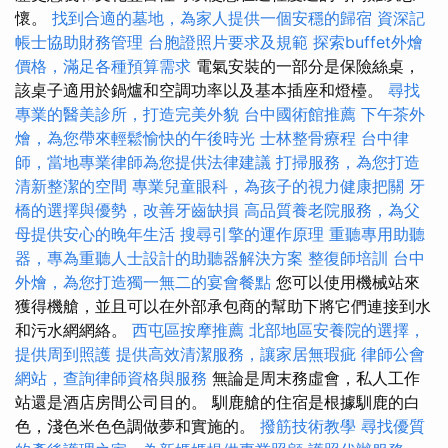
懷。
找到合適的墓地，為家人提供一個安穩的歸宿
資深記
帳士協助財務管理
台胞證照片要求及規範
探索buffet外燴
價格，滿足各種預算需求
電氣安裝的一部分是保險絲桌，
該桌子適用於鍋爐和空調功率以及基本插座和燈檯。
尋找
專業的醫美診所，打造完美外貌
台中國術館推薦
下午茶外
燴，為您帶來輕鬆愉快的午後時光
士林整骨療程
台中律
師，當地專業律師為您提供法律建議
打掃服務，為您打造
清新整潔的空間
專業兒童眼科，為孩子的視力健康把關
牙
橋的選擇與優勢，改善牙齒缺損
高品質養老院服務，為父
母提供安心的晚年生活
搜尋引擎的運作原理
重聽專用助聽
器，專為重聽人士設計的助聽器解決方案
整復師培訓
台中
外燴，為您打造獨一無二的宴會餐點
您可以使用機械站來
獲得機艙，並且可以在外部承包商的幫助下將它們連接到水
和污水網網絡。
西屯區按摩推薦
北部地區安養院的選擇，
提供周到照護
提供高效清潔服務，讓家居無瑕疵
律師公會
網站，查詢律師資格與服務
無論是周末務虛會，私人工作
站還是酒店房間公司目的。 馴鹿艙的住宿是根據馴鹿的白
色，淺色米色色調做夢和實施的。
撥筋技術教學
尋找優質