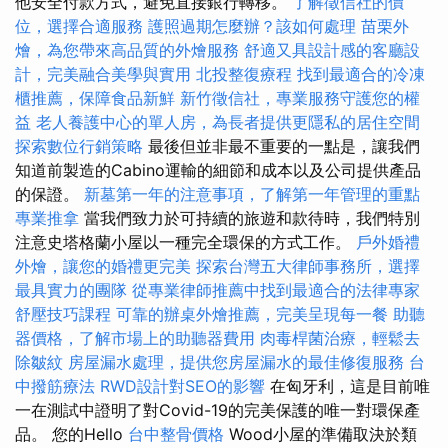
他安全付款方式，避免直接銀行轉移。
了解徵信社的價
位，選擇合適服務
護照過期怎麼辦？該如何處理
苗栗外
燴，為您帶來高品質的外燴服務
舒適又具設計感的客廳設
計，完美融合美學與實用
北投整復療程
找到最適合的冷凍
櫃推薦，保障食品新鮮
新竹徵信社，專業服務守護您的權
益
老人養護中心的單人房，為長者提供更隱私的居住空間
探索數位行銷策略
最後但並非最不重要的一點是，讓我們
知道前製造的Cabino運輸的細節和成本以及公司提供產品
的保證。
新墓第一年的注意事項，了解第一年管理的重點
專業推拿
當我們致力於可持續的旅遊和款待時，我們特別
注意史塔格蘭小屋以一種完全環保的方式工作。
戶外婚禮
外燴，讓您的婚禮更完美
探索台灣五大律師事務所，選擇
最具實力的團隊
從專業律師推薦中找到最適合的法律專家
舒壓技巧課程
可靠的辦桌外燴推薦，完美呈現每一餐
助聽
器價格，了解市場上的助聽器費用
肉毒桿菌治療，輕鬆去
除皺紋
房屋漏水處理，提供您房屋漏水的最佳修復服務
台
中撥筋療法
RWD設計對SEO的影響
在匈牙利，這是目前唯
一在測試中證明了對Covid-19的完美保護的唯一對環保產
品。 您的Hello
台中整骨價格
Wood小屋的準備取決於類