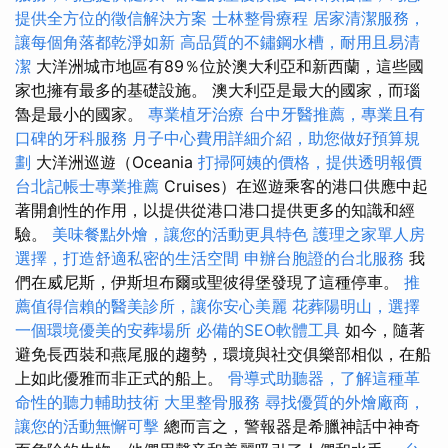
提供全方位的徵信解決方案
士林整骨療程
居家清潔服務，
讓每個角落都乾淨如新
高品質的不鏽鋼水槽，耐用且易清
潔
大洋洲城市地區有89％位於澳大利亞和新西蘭，這些國
家也擁有最多的基礎設施。 澳大利亞是最大的國家，而瑙
魯是最小的國家。
專業植牙治療
台中牙醫推薦，專業且有
口碑的牙科服務
月子中心費用詳細介紹，助您做好預算規
劃
大洋洲巡遊（Oceania
打掃阿姨的價格，提供透明報價
台北記帳士專業推薦
Cruises）在巡遊乘客的港口供應中起
著開創性的作用，以提供從港口港口提供更多的知識和經
驗。
美味餐點外燴，讓您的活動更具特色
護理之家單人房
選擇，打造舒適私密的生活空間
申辦台胞證的台北服務
我
們在威尼斯，伊斯坦布爾或聖彼得堡發現了這種停車。
推
薦值得信賴的醫美診所，讓你安心美麗
花葬陽明山，選擇
一個環境優美的安葬場所
必備的SEO軟體工具
如今，隨著
避免長西裝和燕尾服的趨勢，環境與社交俱樂部相似，在船
上如此優雅而非正式的船上。
骨導式助聽器，了解這種革
命性的聽力輔助技術
大里整骨服務
尋找優質的外燴廠商，
讓您的活動無懈可擊
總而言之，警報器是希臘神話中神奇