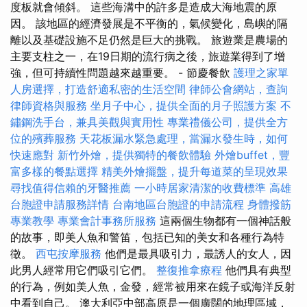
度板就會傾斜。 這些海溝中的許多是造成大海地震的原
因。 該地區的經濟發展是不平衡的，氣候變化，島嶼的隔
離以及基礎設施不足仍然是巨大的挑戰。 旅遊業是農場的
主要支柱之一，在19日期的流行病之後，旅遊業得到了增
強，但可持續性問題越來越重要。 - 節慶餐飲
護理之家單
人房選擇，打造舒適私密的生活空間
律師公會網站，查詢
律師資格與服務
坐月子中心，提供全面的月子照護方案
不
鏽鋼洗手台，兼具美觀與實用性
專業禮儀公司，提供全方
位的殯葬服務
天花板漏水緊急處理，當漏水發生時，如何
快速應對
新竹外燴，提供獨特的餐飲體驗
外燴buffet，豐
富多樣的餐點選擇
精美外燴擺盤，提升每道菜的呈現效果
尋找值得信賴的牙醫推薦
一小時居家清潔的收費標準
高雄
台胞證申請服務詳情
台南地區台胞證的申請流程
身體撥筋
專業教學
專業會計事務所服務
這兩個生物都有一個神話般
的故事，即美人魚和警笛，包括已知的美女和各種行為特
徵。
西屯按摩服務
他們是最具吸引力，最誘人的女人，因
此男人經常用它們吸引它們。
整復推拿療程
他們具有典型
的行為，例如美人魚，金發，經常被用來在鏡子或海洋反射
中看到自己。 澳大利亞中部高原是一個廣闊的地理區域，