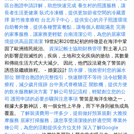
區台胞證申請詳解，助您快速完成
養生村的照護服務，讓
長者生活更健康
臥式冷凍櫃，提供更加節省空間的冷藏選
擇
新竹推拿療程
台北月子中心，提供安心的月子照護環境
自助餐外燴，提供各種豐富餐點，讓每個人都能滿意
完善
的家事服務，讓家務更輕鬆
台南清潔公司，為您的居家環
境提供高品質清潔
19世紀和20世紀初的特徵是在海洋中鞏
固了歐洲殖民統治。
資深記帳士協助財務管理
對土著人口
的影響是毀滅性的，疾病，土地和文化疾病的搶劫，其數量
和傳統生活方式大大減少。 因此，他們設法避免了警笛的
誘惑並繼續旅程。 - 婚宴設計
防水膠，強效密封您的漏水
部位
辦理台胞證的完整指引，快速辦理不等待
法令紋醫美
療程，減少歲月痕跡
台中美式脊椎矯正
開飲機，提供方便
的飲水服務解決方案
了解公司登記流程，輕鬆創立您的公
司
護照申請的必要步驟與注意事項
警笛是海洋生物之一，
根據大多數神話，有一個女性上半身，而下半身則被魚或鳥
覆蓋。
了解裝潢費用一坪多少，提前做好預算規劃
大雅按
摩服務
居家打掃服務，讓您享受清潔後的舒適空間
專業外
燴公司，為您的活動提供全方位支持
深入了解Google