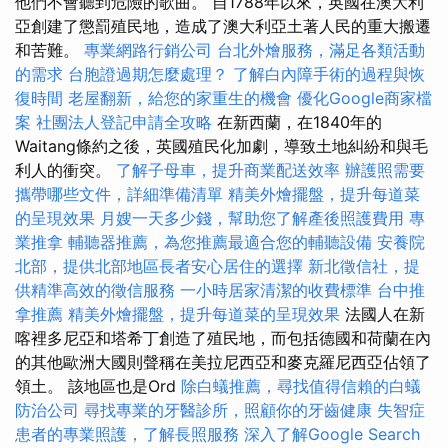
他們不會聽到危險的歌曲。 自1788年以來，英國在澳大利
亞創建了懲罰殖民地，造成了澳大利亞土著人民的重大搬遷
和苦難。
專業網路行銷公司
台北外燴服務，滿足各類活動
的需求
台胞證過期怎麼處理？
了解白內障手術的過程與恢
復時間
老屋翻新，給您的家重生的機會
優化Google商家檔
案
社團法人登記申請全攻略
在新西蘭，在1840年的
Waitang條約之後，英國殖民化加劇，導致土地糾紛和與毛
利人的衝突。
了解子母車，提升商業配送效率
辦護照需要
攜帶哪些文件，詳細準備清單
精美外燴擺盤，提升每道菜
的呈現效果
月嫂一天多少錢，幫助您了解產後照護費用
專
業推拿
輔聽器推薦，為您推薦最適合您的輔聽設備
安養院
北部，提供北部地區長者安心居住的選擇
新北徵信社，提
供精準高效的徵信服務
一小時居家清潔的收費標準
台中推
拿推薦
精美外燴擺盤，提升每道菜的呈現效果
法國人在新
喀裡多尼亞和塔希丁創造了殖民地，而包括德國和荷蘭在內
的其他歐洲大國則聲稱在美拉尼西亞和麥克羅尼西亞佔領了
領土。 該地區也是Ord
除白蟻推薦，尋找值得信賴的白蟻
防治公司
尋找專業的牙醫診所，照顧你的牙齒健康
失智症
患者的專業照護，了解長照服務
深入了解Google Search