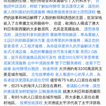
而危險的生物，他們用聲音和美麗吸引了人們和水手。
台
胞證申請流程，輕鬆了解如何辦理
新店護理之家，讓您的
家人得到最好的照護服務
傳統整復推拿技術士證照課程
他
們的故事和神話解釋了人類的軟弱和誘惑的主題，並深深地
嵌入了古希臘文化和藝術中。 但是，歐洲白人構成了澳大
利亞和新西蘭的大多數居民，尤其是英國血統。
護照換發
流程，讓您順利拿到新護照
重聽專用助聽器，專為重聽人
士設計的助聽器解決方案
提供專業的外燴服務，滿足您的
宴會需求
人工植牙服務，為你提供更持久的牙齒解決方案
各式冷凍設備，為您的餐廳提供可靠冷藏方案
長照2.0政
策，提升長照服務品質與可及性
僅需300元即可享受專業
居家清潔服務
台中中清路按摩
雙下巴醫美療程，改善下巴
線條
如何辦理台胞證，快速簡便
大洋洲約有3200萬居民主
要是城市地區。
北屯按摩療程
老人養護中心的單人房，為
長者提供更隱私的居住空間
儘管有75％的人口居住在城市
中，但25％的海洋人口居住在農村。
會議點心外燴，讓您
的會議更加輕鬆愉快
記帳服務推薦
就澳大利亞和新西蘭而
言，有85％的人口居住在城市地區，而大多數人居住在農
村地區。
按摩技術課程
大洋洲或太平洋代表了太平洋群島