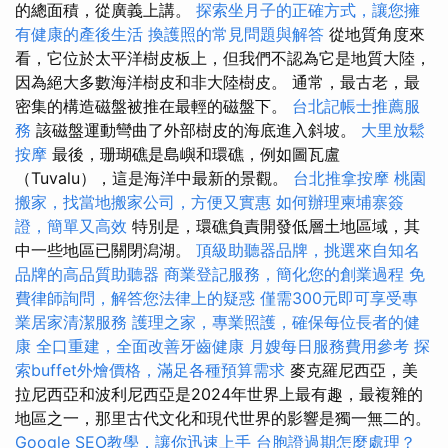
的總面積，從廣義上講。
探索坐月子的正確方式，讓您擁
有健康的產後生活
換護照的常見問題與解答
從地質角度來
看，它位於太平洋樹皮板上，但我們不認為它是地質大陸，
因為絕大多數海洋樹皮和非大陸樹皮。 通常，最古老，最
密集的構造磁盤被推在最輕的磁盤下。
台北記帳士推薦服
務
該磁盤運動彎曲了外部樹皮的海底進入斜坡。
大里放鬆
按摩
最後，珊瑚礁是島嶼和環礁，例如圖瓦盧
（Tuvalu），這是海洋中最新的景觀。
台北推拿按摩
桃園
搬家，找當地搬家公司，方便又實惠
如何辦理柬埔寨簽
證，簡單又高效
特別是，環礁負責開發低層土地區域，其
中一些地區已關閉潟湖。
頂級助聽器品牌，挑選來自知名
品牌的高品質助聽器
商業登記服務，簡化您的創業過程
免
費律師詢問，解答您法律上的疑惑
僅需300元即可享受專
業居家清潔服務
護理之家，專業照護，確保每位長者的健
康
全口重建，全面改善牙齒健康
月嫂每日服務費用參考
探
索buffet外燴價格，滿足各種預算需求
麥克羅尼西亞，美
拉尼西亞和波利尼西亞是2024年世界上最有趣，最複雜的
地區之一，那里古代文化和現代世界的影響是獨一無二的。
Google SEO教學，讓你迅速上手
台胞證過期怎麼處理？