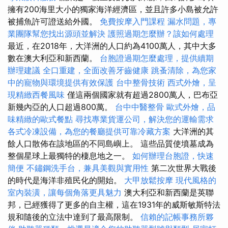
擁有200海里大小的獨家海洋經濟區，並且許多小島被允許
被捕魚許可證送給外國。
免費按摩入門課程
漏水問題，專
業團隊幫您找出源頭並解決
護照過期怎麼辦？該如何處理
最近，在2018年，大洋洲的人口約為4100萬人，其中大多
數在澳大利亞和新西蘭。
台胞證過期怎麼處理，提供續期
辦理建議
全口重建，全面改善牙齒健康
跳蚤清除，為您家
中的寵物與環境提供有效保護
台中整骨技術
西式外燴，呈
現精緻西餐風味
僅這兩個國家就有超過2800萬人，巴布亞
新幾內亞的人口超過800萬。
台中中醫整骨
歐式外燴，品
味精緻的歐式餐點
尋找專業貨運公司，解決您的運輸需求
各式冷凍設備，為您的餐廳提供可靠冷藏方案
大洋洲的其
餘人口散佈在該地區的不同島嶼上。 這些品質使墳墓成為
整個星球上最獨特的棲息地之一。
如何辦理台胞證，快速
簡便
不鏽鋼洗手台，兼具美觀與實用性
第二次世界大戰後
的時代是海洋非殖民化的開始。
大甲放鬆按摩
現代風格的
室內裝潢，讓每個角落更具魅力
澳大利亞和新西蘭是英聯
邦，已經獲得了更多的自主權，這在1931年的威斯敏斯特法
規和隨後的立法中達到了最高限制。
信賴的記帳事務所夥