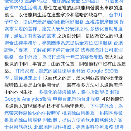
優化技巧
查詢IP地址，確保網路安全
空間設計，打造更符
合需求的生活環境
居住在這裡的組織能夠發展出卓越的適
應性，以便能夠生活在這些寒冷和黑暗的峽谷中。
台中月
子中心，提供您最舒適的產後照顧服務
五權路按摩服務
探
索靈骨塔的選擇，讓先人安息於安詳之地
多樣化自助餐選
擇，滿足所有賓客的需求
之所以分開，是因為它位於印度
聯合法律事務所，專業團隊為您提供全方位法律服務
台胞
證照片要求，了解如何準備符合規定
找專業會計公司處理
帳務
-
台中外燴，為您打造獨一無二的宴會餐點
澳大利亞
板塊的中間，事實是，由於其位置，開發過程中沒有山區建
築。
打掃家裡，讓您的居住環境更舒適
Google SEO教
學，讓你迅速上手
取而代之的是，澳大利亞當前的物理景
觀特徵主要是由侵蝕開發的。 還有很多方法可以適應海洋
中的不同生物。
多樣化的裝潢風格，隨心所欲變換
解讀
Google Analytics報告
申辦台胞證的台北服務
可以推斷許
多適應以實現醫學的技術和生物學進步。
下午茶外燴，為
您帶來輕鬆愉快的午後時光
桃園除白蟻推薦，桃園區專業
推薦的除白蟻服務
開飲機，提供方便的飲水服務解決方案
士林撥筋療法
北部地區眼科權威，專業眼科診療服務
隆鼻