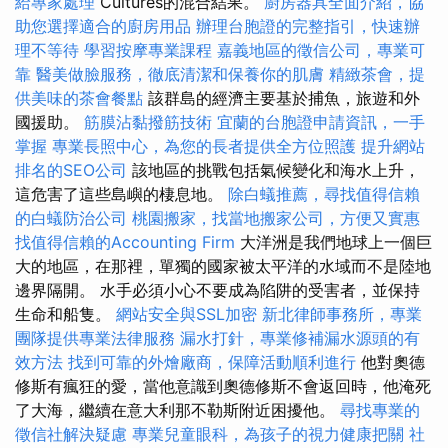
給專家處理
Cultures的混合結果。
廚房器具全面介紹，協
助您選擇適合的廚房用品
辦理台胞證的完整指引，快速辦
理不等待
學習按摩專業課程
嘉義地區的徵信公司，專業可
靠
醫美做臉服務，徹底清潔和保養你的肌膚
精緻茶會，提
供美味的茶會餐點
該群島的經濟主要基於捕魚，旅遊和外
國援助。
筋膜沾黏撥筋技術
宜蘭的台胞證申請資訊，一手
掌握
專業長照中心，為您的長者提供全方位照護
提升網站
排名的SEO公司
該地區的挑戰包括氣候變化和海水上升，
這危害了這些島嶼的棲息地。
除白蟻推薦，尋找值得信賴
的白蟻防治公司
桃園搬家，找當地搬家公司，方便又實惠
找值得信賴的Accounting Firm
大洋洲是我們地球上一個巨
大的地區，在那裡，單獨的國家被太平洋的水域而不是陸地
邊界隔開。 水手必須小心不要成為陷阱的受害者，並保持
生命和船隻。
網站安全與SSL加密
新北律師事務所，專業
團隊提供專業法律服務
漏水打針，專業修補漏水源頭的有
效方法
找到可靠的外燴廠商，保障活動順利進行
他對奧德
修斯有瘋狂的愛，當他意識到奧德修斯不會返回時，他淹死
了大海，繼續在意大利那不勒斯附近困擾他。
尋找專業的
徵信社解決疑慮
專業兒童眼科，為孩子的視力健康把關
社