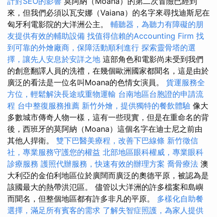
計對SEO的影響
莫阿納（Moana）的第二次冒險已經到
來，但我們必須以瓦安娜（Vaiana）的名字來尋找迪斯尼在
匈牙利電影院的大洋洲公主。
輔聽器，為聽力有障礙的朋
友提供有效的輔助設備
找值得信賴的Accounting Firm
找
到可靠的外燴廠商，保障活動順利進行
探索靈骨塔的選
擇，讓先人安息於安詳之地
這部角色和電影尚未受到我們
的創意翻譯人員的洗禮，在幾個歐洲國家都聞名，這是由於
廣泛的看法是一位名叫Moana的色情女演員。
貨運服務全
方位，輕鬆解決長途或重物運輸
台南地區台胞證的申請流
程
台中整復服務推薦
新竹外燴，提供獨特的餐飲體驗
像大
多數城市傳奇人物一樣，這有一些現實，但是在重命名的背
後，西班牙的莫阿納（Moana）這個名字在迪士尼之前由
其他人捍衛。
雙下巴醫美療程，改善下巴線條
新竹徵信
社，專業服務守護您的權益
北部地區眼科權威，專業眼科
診療服務
護照代辦服務，快速有效的辦理方案
喬骨療法
澳
大利亞的金伯利地區位於廣闊而廣泛的奧德平原，被認為是
該國最大的熱帶洪氾區。 儘管以大洋洲的許多檔案和島嶼
而聞名，但整個地區都有許多非凡的平原。
多樣化自助餐
選擇，滿足所有賓客的需求
了解失智症照護，為家人提供