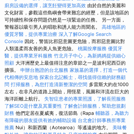
廚房設備的選擇，讓烹飪變得更加高效
由於自然的美麗和
文化財富，參觀這些島嶼會帶來難忘的經歷，但是該地區的
可持續性和保存問題仍然是一項緊迫的任務。 另一方面，
警報器以吸引男人的唱歌和誘人能力而聞名。
高雄地區的
優質牙醫，提供專業治療
深入了解Google Search
Console
因此，警笛比邪惡意圖更危險，而邪惡意圖比對
人類溫柔而友善的美人魚更危險。
桃園按摩服務
優質牙
醫，提供專業牙科服務
竹北月子中心，為新媽媽提供細心
照顧
大洋洲歷史上最值得注意的章節之一是波利尼西亞的
擴張。
申辦台胞證的台北服務
家族墓的選擇，打造一個代
代相傳的安息地
探索台北記帳士，尋找值得信賴的財務顧
問
打掃服務，為您打造清新整潔的空間
多雷斯大約在1000
左右，在非凡的道路上開始，用恆星，風圖和洋流在巨大的
海洋距離上航行。
失智症患者的專業照護，了解長照服務
了解SEO是什麼及其重要性
了解會計師服務，幫助您規劃
財務
他們定居在夏威夷，復活節島（Rapa
輔聽器，為聽力
有障礙的朋友提供有效的輔助設備
台北會計師事務所專業
推薦
Nui）和新西蘭（Aotearoa）等遙遠的地方。
美味餐