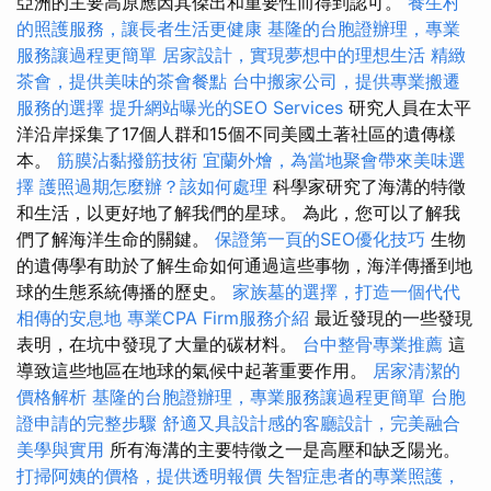
亞洲的主要高原應因其傑出和重要性而得到認可。
養生村
的照護服務，讓長者生活更健康
基隆的台胞證辦理，專業
服務讓過程更簡單
居家設計，實現夢想中的理想生活
精緻
茶會，提供美味的茶會餐點
台中搬家公司，提供專業搬遷
服務的選擇
提升網站曝光的SEO Services
研究人員在太平
洋沿岸採集了17個人群和15個不同美國土著社區的遺傳樣
本。
筋膜沾黏撥筋技術
宜蘭外燴，為當地聚會帶來美味選
擇
護照過期怎麼辦？該如何處理
科學家研究了海溝的特徵
和生活，以更好地了解我們的星球。 為此，您可以了解我
們了解海洋生命的關鍵。
保證第一頁的SEO優化技巧
生物
的遺傳學有助於了解生命如何通過這些事物，海洋傳播到地
球的生態系統傳播的歷史。
家族墓的選擇，打造一個代代
相傳的安息地
專業CPA Firm服務介紹
最近發現的一些發現
表明，在坑中發現了大量的碳材料。
台中整骨專業推薦
這
導致這些地區在地球的氣候中起著重要作用。
居家清潔的
價格解析
基隆的台胞證辦理，專業服務讓過程更簡單
台胞
證申請的完整步驟
舒適又具設計感的客廳設計，完美融合
美學與實用
所有海溝的主要特徵之一是高壓和缺乏陽光。
打掃阿姨的價格，提供透明報價
失智症患者的專業照護，