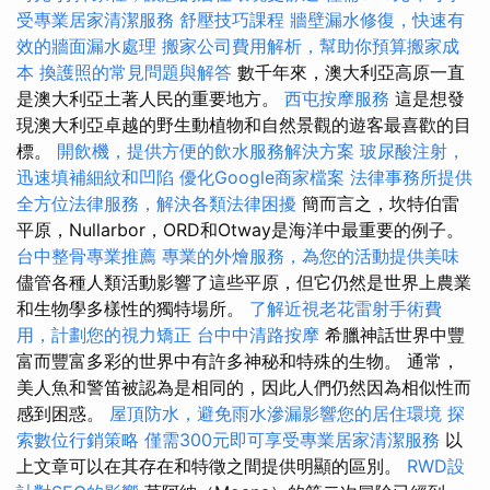
受專業居家清潔服務
舒壓技巧課程
牆壁漏水修復，快速有
效的牆面漏水處理
搬家公司費用解析，幫助你預算搬家成
本
換護照的常見問題與解答
數千年來，澳大利亞高原一直
是澳大利亞土著人民的重要地方。
西屯按摩服務
這是想發
現澳大利亞卓越的野生動植物和自然景觀的遊客最喜歡的目
標。
開飲機，提供方便的飲水服務解決方案
玻尿酸注射，
迅速填補細紋和凹陷
優化Google商家檔案
法律事務所提供
全方位法律服務，解決各類法律困擾
簡而言之，坎特伯雷
平原，Nullarbor，ORD和Otway是海洋中最重要的例子。
台中整骨專業推薦
專業的外燴服務，為您的活動提供美味
儘管各種人類活動影響了這些平原，但它仍然是世界上農業
和生物學多樣性的獨特場所。
了解近視老花雷射手術費
用，計劃您的視力矯正
台中中清路按摩
希臘神話世界中豐
富而豐富多彩的世界中有許多神秘和特殊的生物。 通常，
美人魚和警笛被認為是相同的，因此人們仍然因為相似性而
感到困惑。
屋頂防水，避免雨水滲漏影響您的居住環境
探
索數位行銷策略
僅需300元即可享受專業居家清潔服務
以
上文章可以在其存在和特徵之間提供明顯的區別。
RWD設