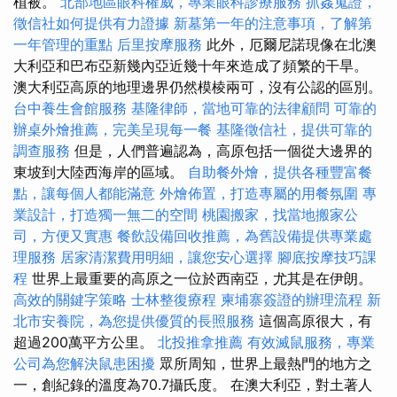
植被。
北部地區眼科權威，專業眼科診療服務
抓姦蒐證，
徵信社如何提供有力證據
新墓第一年的注意事項，了解第
一年管理的重點
后里按摩服務
此外，厄爾尼諾現像在北澳
大利亞和巴布亞新幾內亞近幾十年來造成了頻繁的干旱。
澳大利亞高原的地理邊界仍然模棱兩可，沒有公認的區別。
台中養生會館服務
基隆律師，當地可靠的法律顧問
可靠的
辦桌外燴推薦，完美呈現每一餐
基隆徵信社，提供可靠的
調查服務
但是，人們普遍認為，高原包括一個從大邊界的
東坡到大陸西海岸的區域。
自助餐外燴，提供各種豐富餐
點，讓每個人都能滿意
外燴佈置，打造專屬的用餐氛圍
專
業設計，打造獨一無二的空間
桃園搬家，找當地搬家公
司，方便又實惠
餐飲設備回收推薦，為舊設備提供專業處
理服務
居家清潔費用明細，讓您安心選擇
腳底按摩技巧課
程
世界上最重要的高原之一位於西南亞，尤其是在伊朗。
高效的關鍵字策略
士林整復療程
柬埔寨簽證的辦理流程
新
北市安養院，為您提供優質的長照服務
這個高原很大，有
超過200萬平方公里。
北投推拿推薦
有效滅鼠服務，專業
公司為您解決鼠患困擾
眾所周知，世界上最熱門的地方之
一，創紀錄的溫度為70.7攝氏度。 在澳大利亞，對土著人