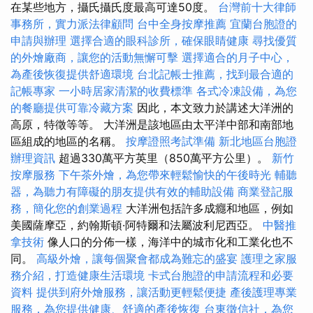
在某些地方，攝氏攝氏度最高可達50度。
台灣前十大律師
事務所，實力派法律顧問
台中全身按摩推薦
宜蘭台胞證的
申請與辦理
選擇合適的眼科診所，確保眼睛健康
尋找優質
的外燴廠商，讓您的活動無懈可擊
選擇適合的月子中心，
為產後恢復提供舒適環境
台北記帳士推薦，找到最合適的
記帳專家
一小時居家清潔的收費標準
各式冷凍設備，為您
的餐廳提供可靠冷藏方案
因此，本文致力於講述大洋洲的
高原，特徵等等。 大洋洲是該地區由太平洋中部和南部地
區組成的地區的名稱。
按摩證照考試準備
新北地區台胞證
辦理資訊
超過330萬平方英里（850萬平方公里）。
新竹
按摩服務
下午茶外燴，為您帶來輕鬆愉快的午後時光
輔聽
器，為聽力有障礙的朋友提供有效的輔助設備
商業登記服
務，簡化您的創業過程
大洋洲包括許多成癮和地區，例如
美國薩摩亞，約翰斯頓·阿特爾和法屬波利尼西亞。
中醫推
拿技術
像人口的分佈一樣，海洋中的城市化和工業化也不
同。
高級外燴，讓每個聚會都成為難忘的盛宴
護理之家服
務介紹，打造健康生活環境
卡式台胞證的申請流程和必要
資料
提供到府外燴服務，讓活動更輕鬆便捷
產後護理專業
服務，為您提供健康、舒適的產後恢復
台東徵信社，為您