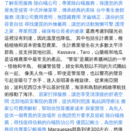
了解長照服務
除白蟻公司，專業除白蟻服務，保護您的房
屋免受侵害
中式外燴菜單，傳承經典的美味
台中養生會館
服務
清潔公司費用透明，無隱藏費用
牙齒矯正，讓你的笑
容更自信
尋找優質的外燴廠商，讓您的活動無懈可擊
護理
之家，專業照護，確保每位長者的健康
還應考慮到陽光在
這裡沒有到達，因此溫度也降低。 其中包括生計農業，種
植植物和資本密集型農業。 生計農業發生在大多數太平洋
群島，並支持當地社區。 Kassava，Taro，山藥根和地瓜
是這種農業中最常見的產品。 “警笛”是屬於希臘神話的一半
- 怪物和半鳥。 根據警笛聲，婦女和鳥類以不同的方式團結
在一起。 像美人魚一樣，即使是警笛聲，也以響亮的聲音
引起並吸引了水手，迷人並唱著各種旋律。 從東南亞開
始，波利尼西亞水手以基於恆星，海浪和鳥類的精緻導航技
術移動了海洋。
居家打掃服務，讓您享受清潔後的舒適空
間
北部地區安養院的選擇，提供周到照護
氣結調理療法
搬
家公司費用解析，幫助你預算搬家成本
探索寶塔，為先人
提供一個尊貴的安放場所
台胞證照片要求及規範
除白蟻推
薦，尋找值得信賴的白蟻防治公司
優質記帳士，為您的業
務提供專業記帳服務
Marquesas群島到達300左右，然後