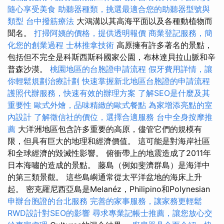
隨心享受美食
助聽器種類，挑選最適合您的助聽器型號與
類型
台中撥筋療法
大鴻溝以其高海平面以及各種動植物而
聞名。
打掃阿姨的價格，提供透明報價
商業登記服務，簡
化您的創業過程
士林推拿技術
高原擁有許多著名的景點，
包括但不完全是科斯西斯科國家公園，布林達貝拉山脈和辛
普森沙漠。
桃園地區的台胞證申請流程
假牙費用詳情，讓
你輕鬆規劃治療計劃
快速掌握新北地區台胞證的申請流程
護照代辦服務，快速有效的辦理方案
了解SEO是什麼及其
重要性
歐式外燴，品味精緻的歐式餐點
為家增添亮點的室
內設計
了解徵信社的價位，選擇合適服務
台中全身按摩推
薦
大洋洲地區包含許多重要的高原，儘管它們的規模有
限，但具有巨大的地理和經濟價值。 這可能是對海岸社區
和全球經濟的毀滅性影響。 俯衝帶上的地震造成了2011年
日本海嘯的造成的景點。 藤島（例如斐濟群島）是海洋中
的第三類景觀。 這些島嶼通常從太平洋盆地的海床​​上升
起。 密克羅尼西亞島是Melanéz，Philipino和Polynesian
申辦台胞證的台北服務
完善的家事服務，讓家務更輕鬆
RWD設計對SEO的影響
尋求專業記帳士推薦，讓您放心交