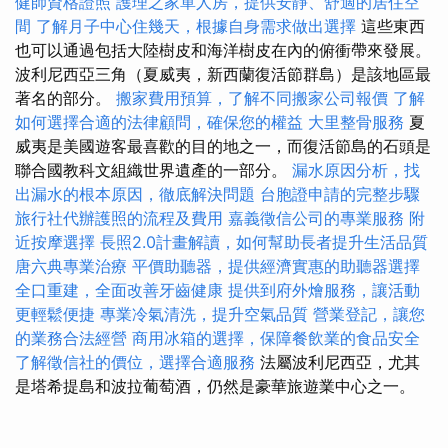
健師資格證照
護理之家單人房，提供安靜、舒適的居住空
間
了解月子中心住幾天，根據自身需求做出選擇
這些東西
也可以通過包括大陸樹皮和海洋樹皮在內的俯衝帶來發展。
波利尼西亞三角（夏威夷，新西蘭復活節群島）是該地區最
著名的部分。
搬家費用預算，了解不同搬家公司報價
了解
如何選擇合適的法律顧問，確保您的權益
大里整骨服務
夏
威夷是美國遊客最喜歡的目的地之一，而復活節島的石頭是
聯合國教科文組織世界遺產的一部分。
漏水原因分析，找
出漏水的根本原因，徹底解決問題
台胞證申請的完整步驟
旅行社代辦護照的流程及費用
嘉義徵信公司的專業服務
附
近按摩選擇
長照2.0計畫解讀，如何幫助長者提升生活品質
唐六典專業治療
平價助聽器，提供經濟實惠的助聽器選擇
全口重建，全面改善牙齒健康
提供到府外燴服務，讓活動
更輕鬆便捷
專業冷氣清洗，提升空氣品質
營業登記，讓您
的業務合法經營
商用冰箱的選擇，保障餐飲業的食品安全
了解徵信社的價位，選擇合適服務
法屬波利尼西亞，尤其
是塔希提島和波拉葡萄酒，仍然是豪華旅遊業中心之一。