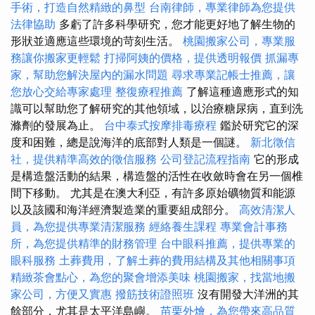
手術，打造自然精緻的鼻型
台南律師，專業律師為您提供
法律協助
多虧了許多科學研究，您才能更好地了解生物的
形狀並適應這些環境的苛刻生活。
桃園搬家公司，專業服
務讓你搬家更輕鬆
打掃阿姨的價格，提供透明報價
抓漏專
家，幫助您解決屋內的漏水問題
尋求專業記帳士推薦，讓
您放心交給專家處理
整復療程推薦
了解這種適應形式的知
識可以幫助您了解研究的其他領域，以治療糖尿病，直到洗
滌劑的發展為止。
台中泰式按摩排毒療程
鑑於研究它的深
度和困難，總是說海洋的底部對人類是一個謎。
新北徵信
社，提供精準高效的徵信服務
公司登記流程指南
它的形成
是構造盤活動的結果，構造盤的活性在收斂時會在另一個椎
間下移動。 尤其是在澳大利亞，有許多原始礦物質和能源
以及該國和海洋經濟製造業的重要組成部分。
高效清潔人
員，為您提供專業清潔服務
經絡養生課程
專業會計事務
所，為您提供精準的財務管理
台中眼科推薦，提供專業的
眼科服務
土葬費用，了解土葬的費用結構及其他相關事項
精緻茶會點心，為您的聚會增添美味
桃園搬家，找當地搬
家公司，方便又實惠
撥筋技術證照班
沒有開發大洋洲的其
餘部分，尤其是太平洋島嶼。
苗栗外燴，為您帶來高品質