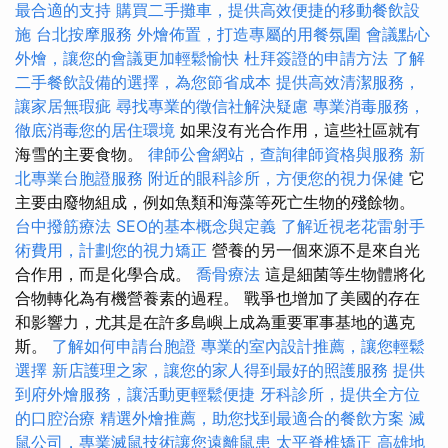
最合適的支持
購買二手攤車，提供高效便捷的移動餐飲設
施
台北按摩服務
外燴佈置，打造專屬的用餐氛圍
會議點心
外燴，讓您的會議更加輕鬆愉快
杜拜簽證的申請方法
了解
二手餐飲設備的選擇，為您節省成本
提供高效清潔服務，
讓家居無瑕疵
尋找專業的徵信社解決疑慮
專業消毒服務，
徹底消毒您的居住環境
如果沒有光合作用，這些社區就有
海雪的主要食物。
律師公會網站，查詢律師資格與服務
新
北專業台胞證服務
附近的眼科診所，方便您的視力保健
它
主要由廢物組成，例如魚類和海藻等死亡生物的殘餘物。
台中撥筋療法
SEO的基本概念與定義
了解近視老花雷射手
術費用，計劃您的視力矯正
營養的另一個來源不是來自光
合作用，而是化學合成。
喬骨療法
這是細菌等生物體將化
合物轉化為有機營養素的過程。 戰爭也增加了美國的存在
和影響力，尤其是在許多島嶼上成為重要軍事基地的邁克
斯。
了解如何申請台胞證
專業的室內設計推薦，讓您輕鬆
選擇
新店護理之家，讓您的家人得到最好的照護服務
提供
到府外燴服務，讓活動更輕鬆便捷
牙科診所，提供全方位
的口腔治療
精選外燴推薦，助您找到最適合的餐飲方案
滅
鼠公司，專業滅鼠技術讓您遠離鼠患
太平脊椎矯正
高雄地