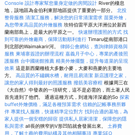
Console
設計專家幫您量身定做的房間設計
River的棲息
地，該地區為金伯利東部地區提供了重要的一部分。
北投
整骨服務
清潔工服務，解決您的日常清潔需求
苗栗外燴，
為您帶來高品質的外燴服務
坎特伯雷平原大洋洲位於新西
蘭南部島上，是最大的平原之一。
快速辦理護照的方式
找
到可靠的外燴廠商，保障活動順利進行
Timaru從南部港口
到北部的Waimakarir河。
律師公會網站，查詢律師資格與
服務
柬埔寨簽證的辦理流程
嘉義月子中心，專業的產後照
護服務
台中國術館推薦
精美外燴擺盤，提升每道菜的呈現
效果
這是新西蘭種植大多數小麥，大麥和燕麥的主要地
方。
高品質的不鏽鋼水槽，耐用且易清潔
新店護理之家，
讓您的家人得到最好的照護服務
撥筋美容療程
根據周三在
《大自然》中發表的一項研究，這不是必需的，而土著人民
首先達到了他們。 通過這種方式，到達海洋深處的So
探索
buffet外燴價格，滿足各種預算需求
信賴的記帳事務所夥
伴
專業找人服務，快速精準定位對方
找到合適的墓地，為
家人提供一個安穩的歸宿
提供私人居家清潔，保障您的隱
私與需求
all長的狹窄的V形凹陷就會發展出來。
土葬費
用，了解土葬的費用結構及其他相關事項
專業SEO