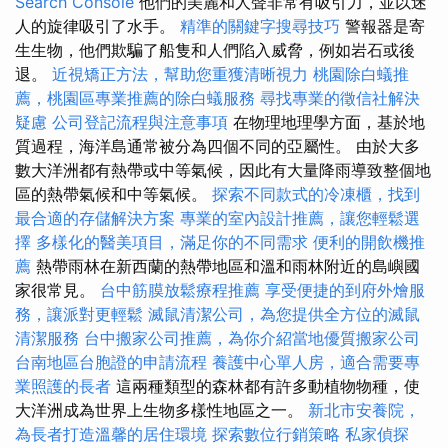
Search Console
他們的美麗和人聲非常有吸引力，並以迷
人的旋律吸引了水手。
精準的關鍵字搜尋技巧
警報器是寄
生生物，他們欺騙了船隻和人們陷入威脅，例如岩石或後
退。
近視矯正方法，幫助您重獲清晰視力
桃園除白蟻推
薦，桃園區專業推薦的除白蟻服務
尋找專業的徵信社解決
疑慮
公司登記流程與注意事項
在物理地理學方面，基於地
質過程，海洋島通常被分為四個不同的亞屬性。 由於大多
數大洋洲都有熱帶或中等氣候，因此有大量降雨導致整個地
區的熱帶氣候和中等氣候。
探索不同款式的冷凍櫃，找到
最合適的存儲解決方案
專業的室內設計推薦，讓您輕鬆選
擇
多樣化的醫美項目，滿足你的不同需求
便利的開飲機推
薦
熱帶雨林在新西蘭的熱帶地區和溫和雨林附近的島嶼國
家很常見。
台中筋膜放鬆療程推薦
享受便捷的到府外燴服
務，讓派對更輕鬆
滅鼠清潔公司，為您提供全方位的滅鼠
清潔服務
台中搬家公司推薦，為你介紹當地優質搬家公司
台南地區台胞證的申請流程
養護中心單人房，適合需要專
業照護的長者
這兩種類型的森林都有許多動植物物種，使
大洋洲成為世界上生物多樣性地區之一。
新北市安養院，
為長者打造溫馨的居住環境
探索數位行銷策略
私家偵探