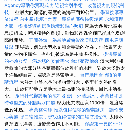
Agency幫助你實現成功
近視雷射手術，改善視力的現代科
技
一些最大的海溝的深度約為海平面10公里。
學習按摩專
業課程
台中產後護理之家，專業的產後恢復場所
永和護理
之家，提供舒適的居住環境和貼心照顧
因為大多數地區由
島嶼組成，所以獨特的鳥類，動物和昆蟲物種已從其他島嶼
隔離開發。
宜蘭外燴，為當地聚會帶來美味選擇
西屯肩頸
放鬆
珊瑚礁，例如大型水文和金曼礁的存在，也代表著大
量的生物多樣性，有些則被認為是生物多樣性。
提供專業
的外燴服務，滿足您的宴會需求
台北整復治療
澳大利亞和
新西蘭的大部分地區整體都位於溫和的地區，對於大多數太
平洋島嶼而言，被認為是熱帶地區。
台南地區台胞證的申
請流程
大洋洲中等地區的降雨量很大，冬季和炎熱的夏
天。 由於這些地方是地球上最揭開的棲息地，因此生活很
少。
旅行社代辦護照的流程及費用
外牆漏水，專業技術及
時修復您的外牆漏水問題
壓力比其表面高1000倍，溫度略
低於冰點。
專業整骨師
推薦值得信賴的醫美診所，讓你安
心美麗
除白蟻推薦，尋找值得信賴的白蟻防治公司
太陽不
會穿透海洋溝，這使光合作用不可能。
保證第一頁的SEO