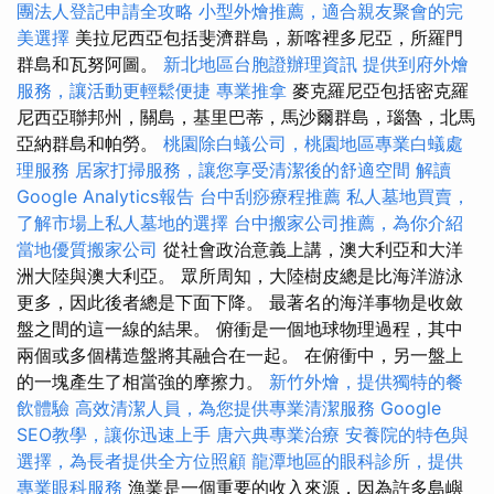
團法人登記申請全攻略
小型外燴推薦，適合親友聚會的完
美選擇
美拉尼西亞包括斐濟群島，新喀裡多尼亞，所羅門
群島和瓦努阿圖。
新北地區台胞證辦理資訊
提供到府外燴
服務，讓活動更輕鬆便捷
專業推拿
麥克羅尼亞包括密克羅
尼西亞聯邦州，關島，基里巴蒂，馬沙爾群島，瑙魯，北馬
亞納群島和帕勞。
桃園除白蟻公司，桃園地區專業白蟻處
理服務
居家打掃服務，讓您享受清潔後的舒適空間
解讀
Google Analytics報告
台中刮痧療程推薦
私人墓地買賣，
了解市場上私人墓地的選擇
台中搬家公司推薦，為你介紹
當地優質搬家公司
從社會政治意義上講，澳大利亞和大洋
洲大陸與澳大利亞。 眾所周知，大陸樹皮總是比海洋游泳
更多，因此後者總是下面下降。 最著名的海洋事物是收斂
盤之間的這一線的結果。 俯衝是一個地球物理過程，其中
兩個或多個構造盤將其融合在一起。 在俯衝中，另一盤上
的一塊產生了相當強的摩擦力。
新竹外燴，提供獨特的餐
飲體驗
高效清潔人員，為您提供專業清潔服務
Google
SEO教學，讓你迅速上手
唐六典專業治療
安養院的特色與
選擇，為長者提供全方位照顧
龍潭地區的眼科診所，提供
專業眼科服務
漁業是一個重要的收入來源，因為許多島嶼