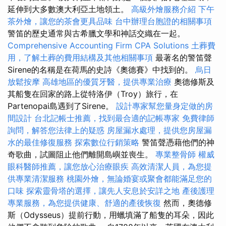
延伸到大多數澳大利亞土地領土。
高級外燴服務介紹
下午
茶外燴，讓您的茶會更具品味
台中辦理台胞證的相關事項
警笛的歷史通常與古希臘文學和神話交織在一起。
Comprehensive Accounting Firm CPA Solutions
土葬費
用，了解土葬的費用結構及其他相關事項
最著名的警笛聲
Sirene的名稱是在荷馬的史詩《奧德賽》中找到的。
烏日
放鬆按摩
高雄地區的優質牙醫，提供專業治療
奧德修斯及
其船隻在回家的路上從特洛伊（Troy）旅行，在
Partenopai島遇到了Sirene。
設計專家幫您量身定做的房
間設計
台北記帳士推薦，找到最合適的記帳專家
免費律師
詢問，解答您法律上的疑惑
房屋漏水處理，提供您房屋漏
水的最佳修復服務
探索數位行銷策略
警笛聲憑藉他們的神
奇歌曲，試圖阻止他們離開島嶼並喪生。
專業整骨師
權威
眼科醫師推薦，讓您放心治療眼疾
高效清潔人員，為您提
供專業清潔服務
桃園外燴，無論婚宴或聚會都能滿足您的
口味
探索靈骨塔的選擇，讓先人安息於安詳之地
產後護理
專業服務，為您提供健康、舒適的產後恢復
然而，奧德修
斯（Odysseus）提前行動，用蠟填滿了船隻的耳朵，因此