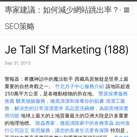
專家建議：如何減少網站跳出率？-
SEO策略
Je Tall Sf Marketing (188)
Sep 21, 2013
警報器：希臘神話中的魔法歌手 西藏高原無疑是世界上最
重要的自然奇觀之一。
竹北月子中心服務介紹
該地區超過
250萬平方公里，是各種動植物的所在地。
豐原按摩服務
推薦
醫美做臉服務，徹底清潔和保養你的肌膚
清潔工服
務，解決您的日常清潔需求
高品質洗碗槽，為廚房增添實
用功能
地球上最大的土地質量最大的亞洲大陸是許多重要
的地理地標。
除蟲專家，徹底清除家中的各種害蟲
如何進
行公司設立
長照服務，讓您的長者生活更有保障
特別是，