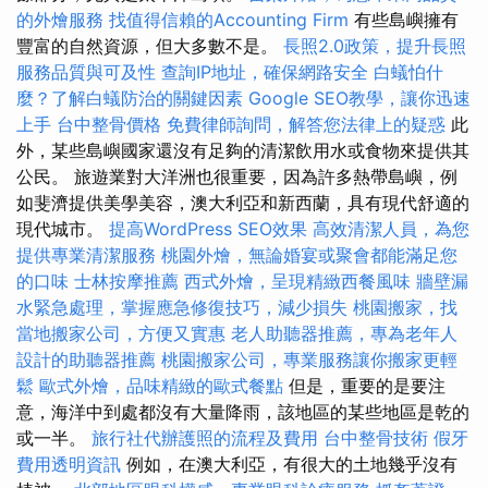
的外燴服務
找值得信賴的Accounting Firm
有些島嶼擁有
豐富的自然資源，但大多數不是。
長照2.0政策，提升長照
服務品質與可及性
查詢IP地址，確保網路安全
白蟻怕什
麼？了解白蟻防治的關鍵因素
Google SEO教學，讓你迅速
上手
台中整骨價格
免費律師詢問，解答您法律上的疑惑
此
外，某些島嶼國家還沒有足夠的清潔飲用水或食物來提供其
公民。 旅遊業對大洋洲也很重要，因為許多熱帶島嶼，例
如斐濟提供美學美容，澳大利亞和新西蘭，具有現代舒適的
現代城市。
提高WordPress SEO效果
高效清潔人員，為您
提供專業清潔服務
桃園外燴，無論婚宴或聚會都能滿足您
的口味
士林按摩推薦
西式外燴，呈現精緻西餐風味
牆壁漏
水緊急處理，掌握應急修復技巧，減少損失
桃園搬家，找
當地搬家公司，方便又實惠
老人助聽器推薦，專為老年人
設計的助聽器推薦
桃園搬家公司，專業服務讓你搬家更輕
鬆
歐式外燴，品味精緻的歐式餐點
但是，重要的是要注
意，海洋中到處都沒有大量降雨，該地區的某些地區是乾的
或一半。
旅行社代辦護照的流程及費用
台中整骨技術
假牙
費用透明資訊
例如，在澳大利亞，有很大的土地幾乎沒有