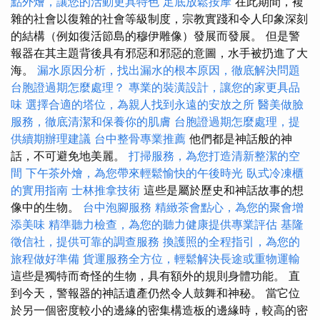
點外燴，讓您的活動更具特色
足底放鬆按摩
在此期間，複
雜的社會以復雜的社會等級制度，宗教實踐和令人印象深刻
的結構（例如復活節島的穆伊雕像）發展而發展。 但是警
報器在其主題背後具有邪惡和邪惡的意圖，水手被扔進了大
海。
漏水原因分析，找出漏水的根本原因，徹底解決問題
台胞證過期怎麼處理？
專業的裝潢設計，讓您的家更具品
味
選擇合適的塔位，為親人找到永遠的安放之所
醫美做臉
服務，徹底清潔和保養你的肌膚
台胞證過期怎麼處理，提
供續期辦理建議
台中整骨專業推薦
他們都是神話般的神
話，不可避免地美麗。
打掃服務，為您打造清新整潔的空
間
下午茶外燴，為您帶來輕鬆愉快的午後時光
臥式冷凍櫃
的實用指南
士林推拿技術
這些是屬於歷史和神話故事的想
像中的生物。
台中泡腳服務
精緻茶會點心，為您的聚會增
添美味
精準聽力檢查，為您的聽力健康提供專業評估
基隆
徵信社，提供可靠的調查服務
換護照的全程指引，為您的
旅程做好準備
貨運服務全方位，輕鬆解決長途或重物運輸
這些是獨特而奇怪的生物，具有額外的規則身體功能。 直
到今天，警報器的神話遺產仍然令人鼓舞和神秘。 當它位
於另一個密度較小的邊緣的密集構造板的邊緣時，較高的密