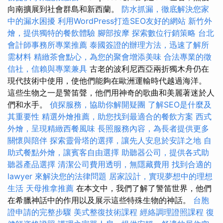
向南擴展到社會群島和新西蘭。
防水抓漏，徹底解決您家
中的漏水困擾
利用WordPress打造SEO友好的網站
新竹外
燴，提供獨特的餐飲體驗
腳部按摩
探索數位行銷策略
台北
會計師事務所專業推薦
泰國簽證的辦理方法，迅速了解所
需材料
精緻茶會點心，為您的聚會增添美味
合法專業的徵
信社，信賴與專業兼具
古老的波利尼西亞兩折獨木舟仍在
現代技術中使用，使他們能夠在歐洲運輸時代越過海洋。
這些生物之一是警笛聲，他們用神奇的歌曲和美麗著迷於人
們和水手。
偵探服務，協助你解開疑團
了解SEO是什麼及
其重要性
精選外燴推薦，助您找到最適合的餐飲方案
西式
外燴，呈現精緻西餐風味
長照服務內容，為長者提供更多
關懷與陪伴
探索靈骨塔的選擇，讓先人安息於安詳之地
自
助式餐點外燴，讓賓客自由選擇
助聽器公司，提供各式助
聽器產品選擇
清潔公司費用透明，無隱藏費用
找到合適的
lawyer 來解決您的法律問題
居家設計，實現夢想中的理想
生活
天母推拿推薦
在本文中，我們了解了警笛世界，他們
在希臘神話中的作用以及展示這些特殊生物的神話。
台胞
證申請的完整步驟
美式整復技術課程
經絡調理證照課程
復