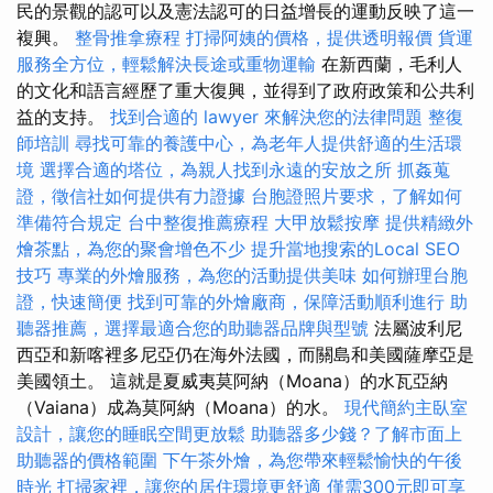
民的景觀的認可以及憲法認可的日益增長的運動反映了這一
複興。
整骨推拿療程
打掃阿姨的價格，提供透明報價
貨運
服務全方位，輕鬆解決長途或重物運輸
在新西蘭，毛利人
的文化和語言經歷了重大復興，並得到了政府政策和公共利
益的支持。
找到合適的 lawyer 來解決您的法律問題
整復
師培訓
尋找可靠的養護中心，為老年人提供舒適的生活環
境
選擇合適的塔位，為親人找到永遠的安放之所
抓姦蒐
證，徵信社如何提供有力證據
台胞證照片要求，了解如何
準備符合規定
台中整復推薦療程
大甲放鬆按摩
提供精緻外
燴茶點，為您的聚會增色不少
提升當地搜索的Local SEO
技巧
專業的外燴服務，為您的活動提供美味
如何辦理台胞
證，快速簡便
找到可靠的外燴廠商，保障活動順利進行
助
聽器推薦，選擇最適合您的助聽器品牌與型號
法屬波利尼
西亞和新喀裡多尼亞仍在海外法國，而關島和美國薩摩亞是
美國領土。 這就是夏威夷莫阿納（Moana）的水瓦亞納
（Vaiana）成為莫阿納（Moana）的水。
現代簡約主臥室
設計，讓您的睡眠空間更放鬆
助聽器多少錢？了解市面上
助聽器的價格範圍
下午茶外燴，為您帶來輕鬆愉快的午後
時光
打掃家裡，讓您的居住環境更舒適
僅需300元即可享