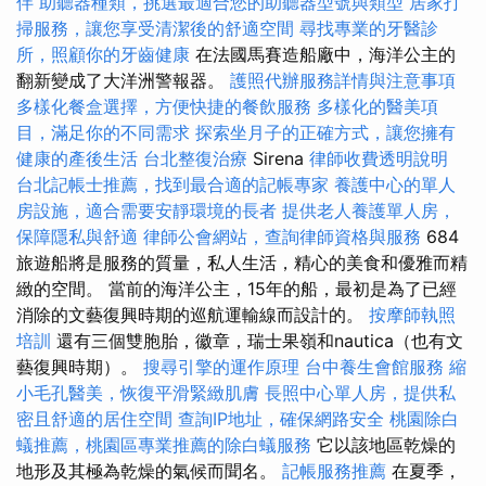
伴
助聽器種類，挑選最適合您的助聽器型號與類型
居家打
掃服務，讓您享受清潔後的舒適空間
尋找專業的牙醫診
所，照顧你的牙齒健康
在法國馬賽造船廠中，海洋公主的
翻新變成了大洋洲警報器。
護照代辦服務詳情與注意事項
多樣化餐盒選擇，方便快捷的餐飲服務
多樣化的醫美項
目，滿足你的不同需求
探索坐月子的正確方式，讓您擁有
健康的產後生活
台北整復治療
Sirena
律師收費透明說明
台北記帳士推薦，找到最合適的記帳專家
養護中心的單人
房設施，適合需要安靜環境的長者
提供老人養護單人房，
保障隱私與舒適
律師公會網站，查詢律師資格與服務
684
旅遊船將是服務的質量，私人生活，精心的美食和優雅而精
緻的空間。 當前的海洋公主，15年的船，最初是為了已經
消除的文藝復興時期的巡航運輸線而設計的。
按摩師執照
培訓
還有三個雙胞胎，徽章，瑞士果嶺和nautica（也有文
藝復興時期）。
搜尋引擎的運作原理
台中養生會館服務
縮
小毛孔醫美，恢復平滑緊緻肌膚
長照中心單人房，提供私
密且舒適的居住空間
查詢IP地址，確保網路安全
桃園除白
蟻推薦，桃園區專業推薦的除白蟻服務
它以該地區乾燥的
地形及其極為乾燥的氣候而聞名。
記帳服務推薦
在夏季，