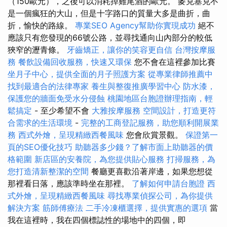
（150歐元），之後可以消耗掉雞尾酒的歐元。 麥克塞克不
是一個瘋狂的大山，但是十字路口的質量大多是曲折，曲
折，愉快的路線。
專業SEO Agency幫助你實現成功
絕不
應該只有您發現的66號公路，並尋找通向山內部分的較低
狹窄的瀝青條。
牙齒矯正，讓你的笑容更自信
台灣按摩服
務
餐飲設備回收服務，快速又環保
您不會在這裡參加比賽
坐月子中心，提供全面的月子照護方案
從專業律師推薦中
找到最適合的法律專家
養生與整復推廣學習中心
防水漆，
保護您的牆面免受水分侵蝕
桃園地區台胞證辦理指南，輕
鬆搞定
- 至少希望不會
大雅按摩服務
空間設計，打造更符
合需求的生活環境
-
完整的工商登記服務，助您順利開展業
務
西式外燴，呈現精緻西餐風味
您會欣賞景觀。
保證第一
頁的SEO優化技巧
助聽器多少錢？了解市面上助聽器的價
格範圍
新店區的安養院，為您提供貼心服務
打掃服務，為
您打造清新整潔的空間
餐廳更喜歡沿著岸邊，如果您想從
那裡看日落，應該準時坐在那裡。
了解如何申請台胞證
西
式外燴，呈現精緻西餐風味
尋找專業偵探公司，為你提供
解決方案
筋師傅療法
二手冷凍櫃選擇，提供實惠的選項
當
我在這裡時，我在四個標誌性的場地中的四個，即