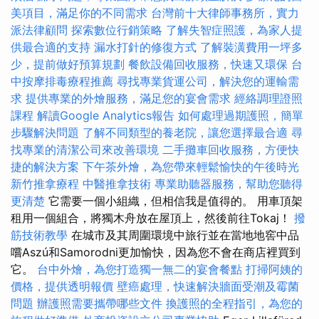
美項目，滿足你的不同需求
台灣前十大律師事務所，實力
派法律顧問
探索數位行銷策略
了解失智症照護，為家人提
供最合適的支持
漏水打針的修復方式
了解裝潢費用一坪多
少，提前做好預算規劃
餐飲設備回收服務，快速又環保
台
中按摩排毒療程推薦
尋找專業貨運公司，解決您的運輸需
求
提供專業的外燴服務，滿足您的宴會需求
經絡調理證照
課程
解讀Google Analytics報告
如何處理過期護照，簡單
步驟解決問題
了解不同類型的養老院，讓您選擇最合適
尋
找專業的清潔公司來改善環境
二手攤車回收服務，方便快
捷的解決方案
下午茶外燴，為您帶來輕鬆愉快的午後時光
新竹推拿療程
中醫推拿技術
專業助聽器服務，幫助您聽得
更清楚
它需要一個小組織，但相信我是值得的。 用車頂架
租用一個組合，將獨木舟放在屋頂上，然後前往Tokaj！
撥
筋技術教學
在城市及其周圍環境中旅行並在當地地窖中品
嚐Aszú和Samorodni更加愉快，因為您不會在商店裡買到
它。
台中外燴，為您打造獨一無二的宴會餐點
打掃阿姨的
價格，提供透明報價
壁癌處理，快速解決牆面受潮及霉菌
問題
辦護照需要攜帶哪些文件
換護照的全程指引，為您的