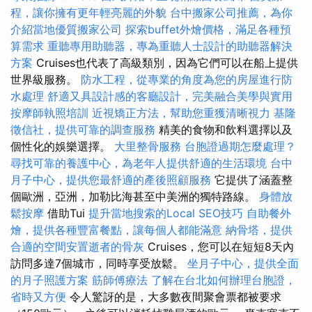
程，讓你擁有更年輕亮麗的外貌
台中搬家公司推薦，為你
介紹當地優質搬家公司
探索buffet外燴價格，滿足各種預
算需求
重聽專用助聽器，專為重聽人士設計的助聽器解決
方案
Cruises也代表了高級類別，因為它們可以在船上提供
世界級服務。
防水工程，從專業的角度為您的房屋進行防
水處理
舒適又具設計感的客廳設計，完美融合美學與實用
按摩師執照培訓
近視矯正方法，幫助您重獲清晰視力
基隆
徵信社，提供可靠的調查服務
精美的食物和飲料選擇以及
個性化的娛樂選擇。
大里整骨服務
台胞證過期怎麼處理？
尋找可靠的養護中心，為老年人提供舒適的生活環境
台中
月子中心，提供您最舒適的產後照顧服務
它提供了涵蓋整
個歐洲，亞洲，加勒比海甚至中美洲的獨特路線。
身體放
鬆按摩
借助Tui
提升當地搜索的Local SEO技巧
自助餐外
燴，提供各種豐富餐點，讓每個人都能滿意
納骨塔，提供
合適的空間安置逝者的骨灰
Cruises，您可以在短短8天內
訪問多達7個城市，同時享受放鬆。
坐月子中心，提供全面
的月子照護方案
筋師傅療法
了解在台北如何辦理台胞證，
省時又方便
令人驚訝的是，大多數夜間聚會票都被要求