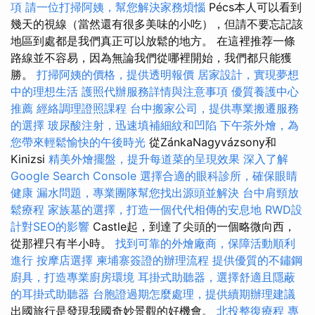
項
請一位打掃阿姨，幫您解決家務煩惱
Pécs本人可以看到
幾天的視線（當然還有很多美味的小吃），但請不要忘記該
地區到處都是我們真正可以放鬆的地方。 在這裡推荐一條
路線並不容易，因為無論我們從哪裡開始，我們都只能獲
勝。
打掃阿姨的價格，提供透明報價
居家設計，實現夢想
中的理想生活
護照代辦服務詳情與注意事項
優質養護中心
推薦
經絡調理證照課程
台中搬家公司，提供專業搬遷服務
的選擇
玻尿酸注射，迅速填補細紋和凹陷
下午茶外燴，為
您帶來輕鬆愉快的午後時光
從ZánkaNagyvázsony和
Kinizsi
精美外燴擺盤，提升每道菜的呈現效果
深入了解
Google Search Console
選擇合適的眼科診所，確保眼睛
健康
漏水問題，專業團隊幫您找出源頭並解決
台中肩頸放
鬆療程
家族墓的選擇，打造一個代代相傳的安息地
RWD設
計對SEO的影響
Castle起，到達了尖頭的一個略微向西，
從那裡只有半小時。
找到可靠的外燴廠商，保障活動順利
進行
按摩店選擇
柬埔寨簽證的辦理流程
提供優質的不鏽鋼
廚具，打造專業廚房環境
耳掛式助聽器，選擇舒適且隱蔽
的耳掛式助聽器
台胞證過期怎麼處理，提供續期辦理建議
出國旅行是發現我國奇妙景觀的好機會。
北投整復療程
專