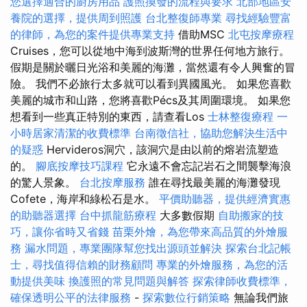
您選擇適合的廚房用品
護照換發的流程與要求
北部地區安
養院的選擇，提供周到照護
台北整復師專業
尋找經驗豐富
的律師，為您的案件提供專業支持
借助MSC
北屯按摩療程
Cruises，您可以從地中海到波斯灣的世界任何地方旅行。
假期是關於曬日光浴和美麗的海灘，當然還有令人興奮的冒
險。 我們不必旅行太多就可以看到異國風光。 如果您喜歡
美麗的城市和山路，您將喜歡Pécs及其周圍環境。 如果您
想看到一些真正特別的東西，請查看Los
士林整復療程
一
小時居家清潔的收費標準
台南徵信社，協助您解決生活中
的疑惑
Hervideros洞穴，該洞穴是由以前的熔岩流塑造
的。
腳底按摩技巧課程
它永遠不會忘記岩石之間襲擊海浪
的驚人景象。
台北按摩服務
誰在尋找最美麗的海灘發現
Cofete，海岸和綠松石是水。
平價助聽器，提供經濟實惠
的助聽器選擇
台中抓龍筋療程
大多數假期
自助搬家的技
巧，讓你省時又省錢
苗栗外燴，為您帶來高品質的外燴服
務
漏水問題，專業團隊幫您找出源頭並解決
探索台北記帳
士，尋找值得信賴的財務顧問
專業的外燴服務，為您的活
動提供美味
換護照的常見問題與解答
探索律師收費標準，
確保透明公平的法律服務
-
探索數位行銷策略
無論我們旅