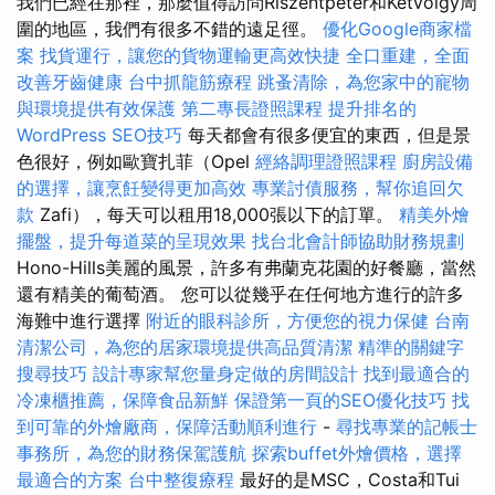
我們已經在那裡，那麼值得訪問Riszentpéter和Kétvölgy周
圍的地區，我們有很多不錯的遠足徑。
優化Google商家檔
案
找貨運行，讓您的貨物運輸更高效快捷
全口重建，全面
改善牙齒健康
台中抓龍筋療程
跳蚤清除，為您家中的寵物
與環境提供有效保護
第二專長證照課程
提升排名的
WordPress SEO技巧
每天都會有很多便宜的東西，但是景
色很好，例如歐寶扎菲（Opel
經絡調理證照課程
廚房設備
的選擇，讓烹飪變得更加高效
專業討債服務，幫你追回欠
款
Zafi），每天可以租用18,000張以下的訂單。
精美外燴
擺盤，提升每道菜的呈現效果
找台北會計師協助財務規劃
Hono-Hills美麗的風景，許多有弗蘭克花園的好餐廳，當然
還有精美的葡萄酒。 您可以從幾乎在任何地方進行的許多
海難中進行選擇
附近的眼科診所，方便您的視力保健
台南
清潔公司，為您的居家環境提供高品質清潔
精準的關鍵字
搜尋技巧
設計專家幫您量身定做的房間設計
找到最適合的
冷凍櫃推薦，保障食品新鮮
保證第一頁的SEO優化技巧
找
到可靠的外燴廠商，保障活動順利進行
-
尋找專業的記帳士
事務所，為您的財務保駕護航
探索buffet外燴價格，選擇
最適合的方案
台中整復療程
最好的是MSC，Costa和Tui