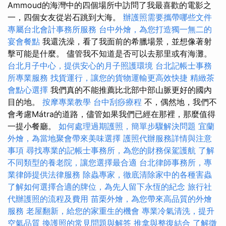
Ammoud的海灣中的四個場所中訪問了我最喜歡的電影之
一，四個女友從岩石跳到大海。
辦護照需要攜帶哪些文件
專屬台北會計事務所服務
台中外燴，為您打造獨一無二的
宴會餐點
我還洗澡，看了我面前的希臘場景，並想像著射
擊可能是什麼。 儘管我不知道是否可以去那里或有海灘。
台北月子中心，提供安心的月子照護環境
台北記帳士事務
所專業服務
找貨運行，讓您的貨物運輸更高效快捷
精緻茶
會點心選擇
我們真的不能推薦比北部中部山脈更好的國內
目的地。
按摩專業教學
台中刮痧療程
不，偶然地，我們不
會考慮Mátra的道路，儘管如果我們已經在那裡，那麼值得
一提小餐廳。
如何處理過期護照，簡單步驟解決問題
宜蘭
外燴，為當地聚會帶來美味選擇
護照代辦服務詳情與注意
事項
尋找專業的記帳士事務所，為您的財務保駕護航
了解
不同類型的養老院，讓您選擇最合適
台北律師事務所，專
業律師提供法律服務
除蟲專家，徹底清除家中的各種害蟲
了解如何選擇合適的牌位，為先人留下永恆的紀念
旅行社
代辦護照的流程及費用
苗栗外燴，為您帶來高品質的外燴
服務
老屋翻新，給您的家重生的機會
專業冷氣清洗，提升
空氣品質
換護照的常見問題與解答
推拿與整復結合
了解徵