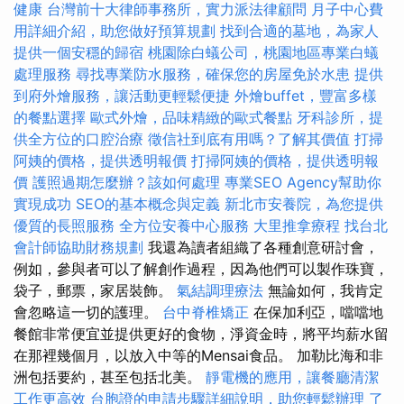
健康
台灣前十大律師事務所，實力派法律顧問
月子中心費
用詳細介紹，助您做好預算規劃
找到合適的墓地，為家人
提供一個安穩的歸宿
桃園除白蟻公司，桃園地區專業白蟻
處理服務
尋找專業防水服務，確保您的房屋免於水患
提供
到府外燴服務，讓活動更輕鬆便捷
外燴buffet，豐富多樣
的餐點選擇
歐式外燴，品味精緻的歐式餐點
牙科診所，提
供全方位的口腔治療
徵信社到底有用嗎？了解其價值
打掃
阿姨的價格，提供透明報價
打掃阿姨的價格，提供透明報
價
護照過期怎麼辦？該如何處理
專業SEO Agency幫助你
實現成功
SEO的基本概念與定義
新北市安養院，為您提供
優質的長照服務
全方位安養中心服務
大里推拿療程
找台北
會計師協助財務規劃
我還為讀者組織了各種創意研討會，
例如，參與者可以了解創作過程，因為他們可以製作珠寶，
袋子，郵票，家居裝飾。
氣結調理療法
無論如何，我肯定
會忽略這一切的護理。
台中脊椎矯正
在保加利亞，噹噹地
餐館非常便宜並提供更好的食物，淨資金時，將平均薪水留
在那裡幾個月，以放入中等的Mensai食品。 加勒比海和非
洲包括要約，甚至包括北美。
靜電機的應用，讓餐廳清潔
工作更高效
台胞證的申請步驟詳細說明，助您輕鬆辦理
了