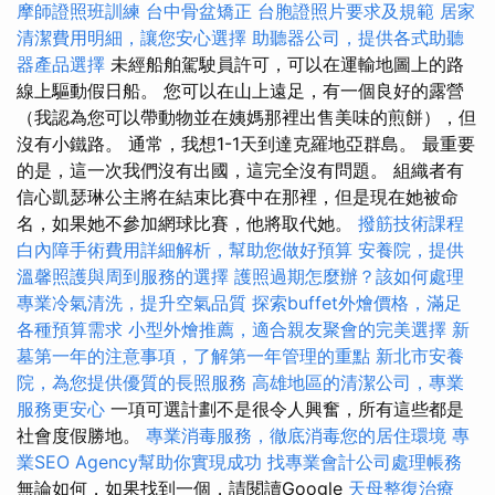
摩師證照班訓練
台中骨盆矯正
台胞證照片要求及規範
居家
清潔費用明細，讓您安心選擇
助聽器公司，提供各式助聽
器產品選擇
未經船舶駕駛員許可，可以在運輸地圖上的路
線上驅動假日船。 您可以在山上遠足，有一個良好的露營
（我認為您可以帶動物並在姨媽那裡出售美味的煎餅），但
沒有小鐵路。 通常，我想1-1天到達克羅地亞群島。 最重要
的是，這一次我們沒有出國，這完全沒有問題。 組織者有
信心凱瑟琳公主將在結束比賽中在那裡，但是現在她被命
名，如果她不參加網球比賽，他將取代她。
撥筋技術課程
白內障手術費用詳細解析，幫助您做好預算
安養院，提供
溫馨照護與周到服務的選擇
護照過期怎麼辦？該如何處理
專業冷氣清洗，提升空氣品質
探索buffet外燴價格，滿足
各種預算需求
小型外燴推薦，適合親友聚會的完美選擇
新
墓第一年的注意事項，了解第一年管理的重點
新北市安養
院，為您提供優質的長照服務
高雄地區的清潔公司，專業
服務更安心
一項可選計劃不是很令人興奮，所有這些都是
社會度假勝地。
專業消毒服務，徹底消毒您的居住環境
專
業SEO Agency幫助你實現成功
找專業會計公司處理帳務
無論如何，如果找到一個，請閱讀Google
天母整復治療