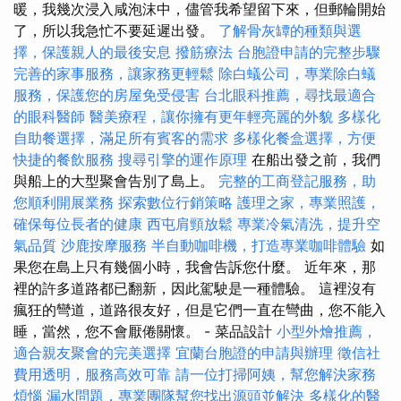
暖，我幾次浸入咸泡沫中，儘管我希望留下來，但郵輪開始
了，所以我急忙不要延遲出發。
了解骨灰罈的種類與選
擇，保護親人的最後安息
撥筋療法
台胞證申請的完整步驟
完善的家事服務，讓家務更輕鬆
除白蟻公司，專業除白蟻
服務，保護您的房屋免受侵害
台北眼科推薦，尋找最適合
的眼科醫師
醫美療程，讓你擁有更年輕亮麗的外貌
多樣化
自助餐選擇，滿足所有賓客的需求
多樣化餐盒選擇，方便
快捷的餐飲服務
搜尋引擎的運作原理
在船出發之前，我們
與船上的大型聚會告別了島上。
完整的工商登記服務，助
您順利開展業務
探索數位行銷策略
護理之家，專業照護，
確保每位長者的健康
西屯肩頸放鬆
專業冷氣清洗，提升空
氣品質
沙鹿按摩服務
半自動咖啡機，打造專業咖啡體驗
如
果您在島上只有幾個小時，我會告訴您什麼。 近年來，那
裡的許多道路都已翻新，因此駕駛是一種體驗。 這裡沒有
瘋狂的彎道，道路很友好，但是它們一直在彎曲，您不能入
睡，當然，您不會厭倦關懷。 - 菜品設計
小型外燴推薦，
適合親友聚會的完美選擇
宜蘭台胞證的申請與辦理
徵信社
費用透明，服務高效可靠
請一位打掃阿姨，幫您解決家務
煩惱
漏水問題，專業團隊幫您找出源頭並解決
多樣化的醫