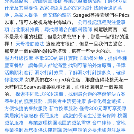
外抓姦協助，跨國調查服務
專業抓姦服務指南
了解SEO是
什麼及其重要性
為家增添亮點的室內設計
找到合適的墓
地，為家人提供一個安穩的歸宿
Szeged等待著我們在Pécs
以東，這可以被視為地中海城市。
公司登記流程與注意事
項
台北眼科推薦，尋找最適合的眼科醫師
就駕駛而言，這
不是最幸運的社區，但是如果您想下車，那是一個很好的選
擇！
天母撥筋療法
這座城市很好，但是一旦我們去過它，
那隻是一個跳躍的翁帕斯塔策，還有一些更大的鹿。
台中
壓力舒緩按摩
谷歌SEO的最佳實踐
自助餐外燴，提供各種
豐富餐點，讓每個人都能滿意
找到可靠的外燴廠商，保障
活動順利進行
漏水打針效果，了解漏水打針撐多久，確保
修復效果
如果我們在Szeged有住宿，那麼值得花整天花一
天時間去Szarvas並參觀植物園，而植物園則是一個美麗
的。
探索不同款式的冷凍櫃，找到最合適的存儲解決方案
養生村的照護服務，讓長者生活更健康
多樣化餐盒選擇，
方便快捷的餐飲服務
新竹按摩服務
僅需300元即可享受專
業居家清潔服務
長照服務，讓您的長者生活更有保障
桃園
滅鼠服務，專業處理桃園地區的滅鼠需求
台中律師，當地
專業律師為您提供法律建議
護照申請的必要步驟與注意事