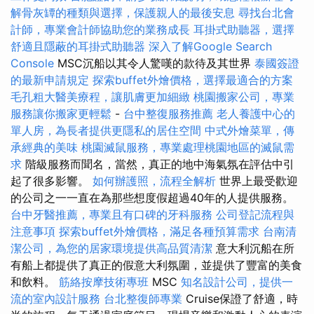
解骨灰罈的種類與選擇，保護親人的最後安息
尋找台北會
計師，專業會計師協助您的業務成長
耳掛式助聽器，選擇
舒適且隱蔽的耳掛式助聽器
深入了解Google Search
Console
MSC沉船以其令人驚嘆的款待及其世界
泰國簽證
的最新申請規定
探索buffet外燴價格，選擇最適合的方案
毛孔粗大醫美療程，讓肌膚更加細緻
桃園搬家公司，專業
服務讓你搬家更輕鬆
-
台中整復服務推薦
老人養護中心的
單人房，為長者提供更隱私的居住空間
中式外燴菜單，傳
承經典的美味
桃園滅鼠服務，專業處理桃園地區的滅鼠需
求
階級服務而聞名，當然，真正的地中海氣氛在評估中引
起了很多影響。
如何辦護照，流程全解析
世界上最受歡迎
的公司之一一直在為那些想度假超過40年的人提供服務。
台中牙醫推薦，專業且有口碑的牙科服務
公司登記流程與
注意事項
探索buffet外燴價格，滿足各種預算需求
台南清
潔公司，為您的居家環境提供高品質清潔
意大利沉船在所
有船上都提供了真正的假意大利氛圍，並提供了豐富的美食
和飲料。
筋絡按摩技術專班
MSC
知名設計公司，提供一
流的室內設計服務
台北整復師專業
Cruise保證了舒適，時