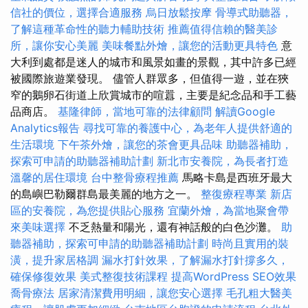
信社的價位，選擇合適服務
烏日放鬆按摩
骨導式助聽器，
了解這種革命性的聽力輔助技術
推薦值得信賴的醫美診
所，讓你安心美麗
美味餐點外燴，讓您的活動更具特色
意
大利到處都是迷人的城市和風景如畫的景觀，其中許多已經
被國際旅遊業發現。 儘管人群眾多，但值得一遊，並在狹
窄的鵝卵石街道上欣賞城市的喧囂，主要是紀念品和手工藝
品商店。
基隆律師，當地可靠的法律顧問
解讀Google
Analytics報告
尋找可靠的養護中心，為老年人提供舒適的
生活環境
下午茶外燴，讓您的茶會更具品味
助聽器補助，
探索可申請的助聽器補助計劃
新北市安養院，為長者打造
溫馨的居住環境
台中整骨療程推薦
馬略卡島是西班牙最大
的島嶼巴勒爾群島最美麗的地方之一。
整復療程專業
新店
區的安養院，為您提供貼心服務
宜蘭外燴，為當地聚會帶
來美味選擇
不乏熱量和陽光，還有神話般的白色沙灘。
助
聽器補助，探索可申請的助聽器補助計劃
時尚且實用的裝
潢，提升家居格調
漏水打針效果，了解漏水打針撐多久，
確保修復效果
美式整復技術課程
提高WordPress SEO效果
喬骨療法
居家清潔費用明細，讓您安心選擇
毛孔粗大醫美