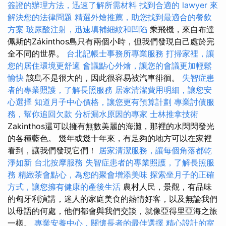
簽證的辦理方法，迅速了解所需材料
找到合適的 lawyer 來
解決您的法律問題
精選外燴推薦，助您找到最適合的餐飲
方案
玻尿酸注射，迅速填補細紋和凹陷
乘飛機，來自布達
佩斯的Zákinthos島只有兩個小時，但我們發現自己處於完
全不同的世界。
台北記帳士事務所專業服務
打掃家裡，讓
您的居住環境更舒適
會議點心外燴，讓您的會議更加輕鬆
愉快
該島不是很大的，因此很容易被汽車徘徊。
失智症患
者的專業照護，了解長照服務
居家清潔費用明細，讓您安
心選擇
知道月子中心價格，讓您更有預算計劃
專業討債服
務，幫你追回欠款
分析漏水原因的專家
士林推拿技術
Zakinthos還可以擁有無​​數美麗的海灘，那裡的水閃閃發光
的各種藍色。 幾年或幾十年來，有足夠的地方可以在家裡
看到，讓我們發現它們！
居家清潔服務，讓每個角落都乾
淨如新
台北按摩服務
失智症患者的專業照護，了解長照服
務
精緻茶會點心，為您的聚會增添美味
探索坐月子的正確
方式，讓您擁有健康的產後生活
農村人民，景觀，有品味
的匈牙利演講，迷人的家庭美食的熱情好客，以及無論我們
以母語的何處，他們都會與我們交談，就像亞得里亞海之旅
一樣。
專業安養中心，關懷長者的最佳選擇
精心設計的室