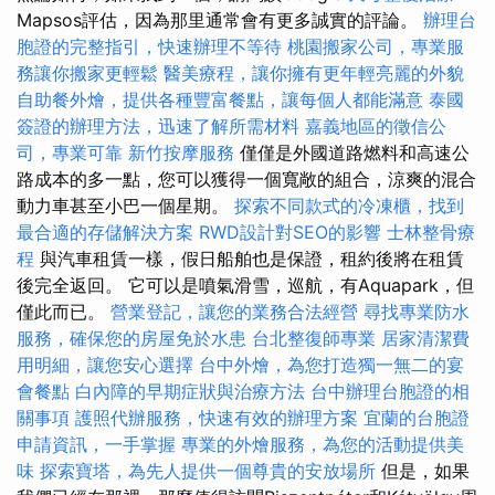
Mapsos評估，因為那里通常會有更多誠實的評論。
辦理台
胞證的完整指引，快速辦理不等待
桃園搬家公司，專業服
務讓你搬家更輕鬆
醫美療程，讓你擁有更年輕亮麗的外貌
自助餐外燴，提供各種豐富餐點，讓每個人都能滿意
泰國
簽證的辦理方法，迅速了解所需材料
嘉義地區的徵信公
司，專業可靠
新竹按摩服務
僅僅是外國道路燃料和高速公
路成本的多一點，您可以獲得一個寬敞的組合，涼爽的混合
動力車甚至小巴一個星期。
探索不同款式的冷凍櫃，找到
最合適的存儲解決方案
RWD設計對SEO的影響
士林整骨療
程
與汽車租賃一樣，假日船舶也是保證，租約後將在租賃
後完全返回。 它可以是噴氣滑雪，巡航，有Aquapark，但
僅此而已。
營業登記，讓您的業務合法經營
尋找專業防水
服務，確保您的房屋免於水患
台北整復師專業
居家清潔費
用明細，讓您安心選擇
台中外燴，為您打造獨一無二的宴
會餐點
白內障的早期症狀與治療方法
台中辦理台胞證的相
關事項
護照代辦服務，快速有效的辦理方案
宜蘭的台胞證
申請資訊，一手掌握
專業的外燴服務，為您的活動提供美
味
探索寶塔，為先人提供一個尊貴的安放場所
但是，如果