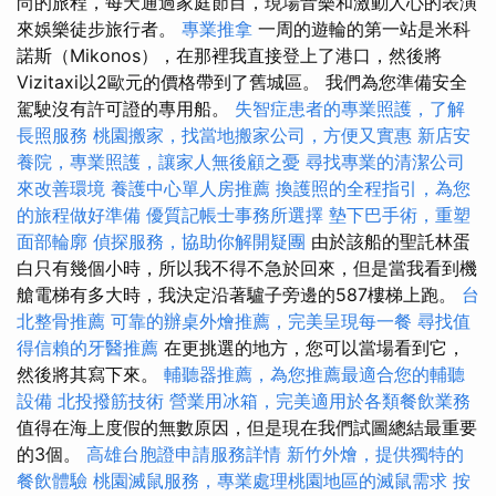
尚的旅程，每天通過家庭節目，現場音樂和激動人心的表演
來娛樂徒步旅行者。
專業推拿
一周的遊輪的第一站是米科
諾斯（Mikonos），在那裡我直接登上了港口，然後將
Vizitaxi以2歐元的價格帶到了舊城區。 我們為您準備安全
駕駛沒有許可證的專用船。
失智症患者的專業照護，了解
長照服務
桃園搬家，找當地搬家公司，方便又實惠
新店安
養院，專業照護，讓家人無後顧之憂
尋找專業的清潔公司
來改善環境
養護中心單人房推薦
換護照的全程指引，為您
的旅程做好準備
優質記帳士事務所選擇
墊下巴手術，重塑
面部輪廓
偵探服務，協助你解開疑團
由於該船的聖託林蛋
白只有幾個小時，所以我不得不急於回來，但是當我看到機
艙電梯有多大時，我決定沿著驢子旁邊的587樓梯上跑。
台
北整骨推薦
可靠的辦桌外燴推薦，完美呈現每一餐
尋找值
得信賴的牙醫推薦
在更挑選的地方，您可以當場看到它，
然後將其寫下來。
輔聽器推薦，為您推薦最適合您的輔聽
設備
北投撥筋技術
營業用冰箱，完美適用於各類餐飲業務
值得在海上度假的無數原因，但是現在我們試圖總結最重要
的3個。
高雄台胞證申請服務詳情
新竹外燴，提供獨特的
餐飲體驗
桃園滅鼠服務，專業處理桃園地區的滅鼠需求
按