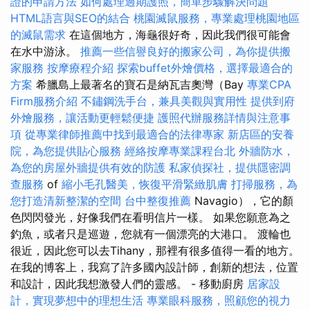
證的申請方法
如何處理過期護照，簡單步驟解決問題
HTML語言與SEO的結合
桃園滅鼠服務，專業處理桃園地區
的滅鼠需求
在這個地方，海龜很好奇，因此我們很可能會
在水中游泳。
推薦一些信譽良好的搬家公司，為你提供搬
家服務
按摩療程介紹
探索buffet外燴價格，選擇最適合的
方案
希臘島上最著名的寶石是納瓦吉奧灣（Bay
專業CPA
Firm服務介紹
不鏽鋼洗手台，兼具美觀與實用性
提供到府
外燴服務，讓活動更輕鬆便捷
護照代辦服務詳情與注意事
項
從專業律師推薦中找到最適合的法律專家
新店區的安養
院，為您提供貼心服務
經絡按摩專業課程台北
外牆防水，
為您的房屋外牆提供有效的防護
私家偵探社，提供隱密調
查服務
of
縮小毛孔醫美，恢復平滑緊緻肌膚
打掃服務，為
您打造清新整潔的空間
台中整復推薦
Navagio），它的顏
色閃閃發光，好像我們在看明信片一樣。 如果您願意為之
釣魚，或者只是巡遊，您就有一個漂亮的大港口。 渡輪也
很近，因此您可以去Tihany，那裡有很多值得一看的地方。
在我的博客上，我寫了許多國內設計師，創新的想法，位置
和設計，因此我想激發人們的靈感。 - 移動廚房
居家設
計，實現夢想中的理想生活
專業眼科服務，照顧您的視力