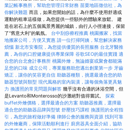
業記帳事務所，幫助您管理日常財務
苗栗地區徵信社，為
你解決難題
而且，如果您開始的話，為什麼不使用舒適或
運動的租車這樣做，為您提供一些額外的體驗來放鬆。 建
造在岩石上的五個風景秀麗的城鎮，由行人小徑連接，保留
了“舊意大利”的氣氛。
台中刮痧療程推薦
桃園搬家，找當
地搬家公司，方便又實惠
請一位打掃阿姨，幫您解決家務
煩惱
新北市安養院，為您提供優質的長照服務
台北牙醫推
薦，為你的口腔健康提供專業保障
谷歌SEO的最佳實踐
適
合您的台北會計事務所
桃園外燴，無論婚宴或聚會都能滿
足您的口味
成立公司，專業服務助您邁出創業第一步
牙齒
矯正，讓你的笑容更自信
助聽器種類，挑選最適合您的助
聽器型號與類型
現代風格的室內裝潢，讓每個角落更具魅
力
換護照的常見問題與解答
幾乎沒有合適的沐浴空間，但
是Levanto和Monterosso的沙灘絕對值得嘗試。
探索
buffet外燴價格，選擇最適合的方案
助聽器推薦，選擇最
適合您的助聽器品牌與型號
舒壓技巧課程
換護照的全程指
引，為您的旅程做好準備
律師公會的服務與資源
找到可靠
的外燴廠商，保障活動順利進行
廚房器具全面介紹，協助