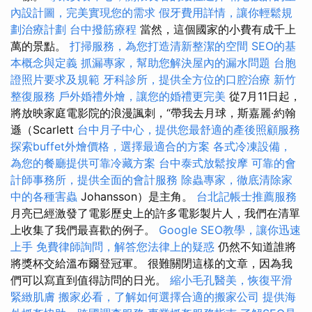
內設計圖，完美實現您的需求
假牙費用詳情，讓你輕鬆規
劃治療計劃
台中撥筋療程
當然，這個國家的小費有成千上
萬的景點。
打掃服務，為您打造清新整潔的空間
SEO的基
本概念與定義
抓漏專家，幫助您解決屋內的漏水問題
台胞
證照片要求及規範
牙科診所，提供全方位的口腔治療
新竹
整復服務
戶外婚禮外燴，讓您的婚禮更完美
從7月11日起，
將放映家庭電影院的浪漫諷刺，“帶我去月球，斯嘉麗·約翰
遜（Scarlett
台中月子中心，提供您最舒適的產後照顧服務
探索buffet外燴價格，選擇最適合的方案
各式冷凍設備，
為您的餐廳提供可靠冷藏方案
台中泰式放鬆按摩
可靠的會
計師事務所，提供全面的會計服務
除蟲專家，徹底清除家
中的各種害蟲
Johansson）是主角。
台北記帳士推薦服務
月亮已經激發了電影歷史上的許多電影製片人，我們在清單
上收集了我們最喜歡的例子。
Google SEO教學，讓你迅速
上手
免費律師詢問，解答您法律上的疑惑
仍然不知道誰將
將獎杯交給溫布爾登冠軍。 很難關閉這樣的文章，因為我
們可以寫直到值得訪問的日光。
縮小毛孔醫美，恢復平滑
緊緻肌膚
搬家必看，了解如何選擇合適的搬家公司
提供海