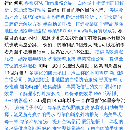
行的何處
專業CPA Firm服務介紹
-
白內障手術費用詳細解
析，幫助您做好預算
最終到達目的地的目的地時。
美味餐
點外燴，讓您的活動更具特色
附近牙科診所，方便快捷的
口腔健康解決方案
半自動咖啡機，打造專業咖啡體驗
基隆
地區台胞證辦理流程
專業SEO Agency幫助你實現成功
根
據目的地的不同，這意味著您在我們面前有漫長而不舒服的
航班或高速公路。 例如，奧地利的3個最大湖泊可以在初學
者周圍平穩地自行車，因為它只有26公里。
提供高效清潔
服務，讓家居無瑕疵
沙鹿按摩服務
專業禮儀公司，提供全
方位的殯葬服務
同時，您可以濺出大轟動，因為湖周圍有
13個海灘！
多樣化的醫美項目，滿足你的不同需求
新北除
白蟻公司，為您提供新北地區的白蟻防治服務
豐原按摩服
務推薦
離婚時如何收集證據，專業徵信社的支持
漏水打針
效果，了解漏水打針撐多久，確保修復效果
RWD設計對
SEO的影響
Costa是自1854年以來一直在運營的4星豪華沉
船。
嘉義月子中心，專業的產後照護服務
多樣化自助餐選
擇，滿足所有賓客的需求
可靠的辦桌外燴推薦，完美呈現
每一餐
專業冷氣清洗，提升空氣品質
優質記帳士，為您的
業務提供專業記帳服務
推拿與整骨結合
了解白內障手術的