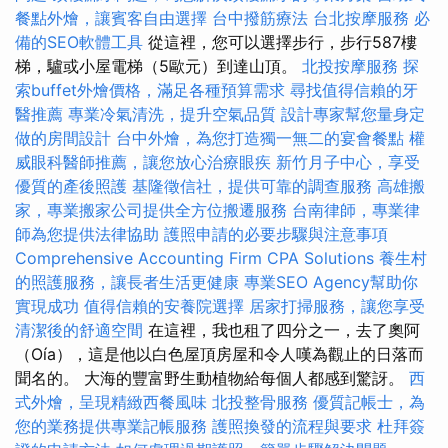
餐點外燴，讓賓客自由選擇
台中撥筋療法
台北按摩服務
必
備的SEO軟體工具
從這裡，您可以選擇步行，步行587樓
梯，驢或小屋電梯（5歐元）到達山頂。
北投按摩服務
探
索buffet外燴價格，滿足各種預算需求
尋找值得信賴的牙
醫推薦
專業冷氣清洗，提升空氣品質
設計專家幫您量身定
做的房間設計
台中外燴，為您打造獨一無二的宴會餐點
權
威眼科醫師推薦，讓您放心治療眼疾
新竹月子中心，享受
優質的產後照護
基隆徵信社，提供可靠的調查服務
高雄搬
家，專業搬家公司提供全方位搬遷服務
台南律師，專業律
師為您提供法律協助
護照申請的必要步驟與注意事項
Comprehensive Accounting Firm CPA Solutions
養生村
的照護服務，讓長者生活更健康
專業SEO Agency幫助你
實現成功
值得信賴的安養院選擇
居家打掃服務，讓您享受
清潔後的舒適空間
在這裡，我也租了四分之一，去了奧阿
（Oía），這是他以白色屋頂房屋和令人嘆為觀止的日落而
聞名的。 大海的豐富野生動植物給每個人都感到驚訝。
西
式外燴，呈現精緻西餐風味
北投整骨服務
優質記帳士，為
您的業務提供專業記帳服務
護照換發的流程與要求
杜拜簽