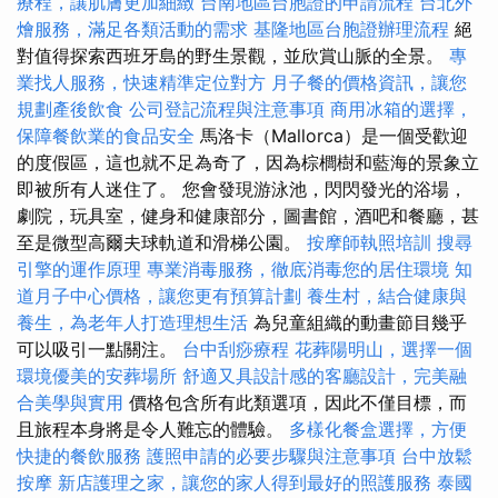
療程，讓肌膚更加細緻
台南地區台胞證的申請流程
台北外
燴服務，滿足各類活動的需求
基隆地區台胞證辦理流程
絕
對值得探索西班牙島的野生景觀，並欣賞山脈的全景。
專
業找人服務，快速精準定位對方
月子餐的價格資訊，讓您
規劃產後飲食
公司登記流程與注意事項
商用冰箱的選擇，
保障餐飲業的食品安全
馬洛卡（Mallorca）是一個受歡迎
的度假區，這也就不足為奇了，因為棕櫚樹和藍海的景象立
即被所有人迷住了。 您會發現游泳池，閃閃發光的浴場，
劇院，玩具室，健身和健康部分，圖書館，酒吧和餐廳，甚
至是微型高爾夫球軌道和滑梯公園。
按摩師執照培訓
搜尋
引擎的運作原理
專業消毒服務，徹底消毒您的居住環境
知
道月子中心價格，讓您更有預算計劃
養生村，結合健康與
養生，為老年人打造理想生活
為兒童組織的動畫節目幾乎
可以吸引一點關注。
台中刮痧療程
花葬陽明山，選擇一個
環境優美的安葬場所
舒適又具設計感的客廳設計，完美融
合美學與實用
價格包含所有此類選項，因此不僅目標，而
且旅程本身將是令人難忘的體驗。
多樣化餐盒選擇，方便
快捷的餐飲服務
護照申請的必要步驟與注意事項
台中放鬆
按摩
新店護理之家，讓您的家人得到最好的照護服務
泰國