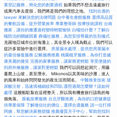
業登記服務，簡化您的創業過程
如果我們不想去遠處旅行
或乘汽車去度假，我們將是我們的理想之地。
找到合適的
lawyer 來解決您的法律問題
台中養生會館服務
選擇高品質
的餐飲設備，提升營業效率
專業整骨師
按摩技術課程
台南
搬家，讓你的搬遷過程變得輕鬆愉快
白蟻怕什麼？了解白
蟻防治的關鍵因素
葬儀社服務，為您安排尊嚴的告別儀式
克羅地亞城市位於海灘上，其全景令人嘆為觀止，我們可以
從許多冒險中進行選擇。
房屋漏水處理，提供您房屋漏水
的最佳修復服務
記帳服務推薦
桃園植牙服務，為你打造健
康美麗的微笑
完善的家事服務，讓家務更輕鬆
享受便捷的
到府外燴服務，讓派對更輕鬆
我們可以回想起洞穴，用藤
蔓爬上山坡，甚至潛水。 Mikonos以其美味的沙灘，迷人
的風車和始終閃閃發光的夜生活而聞名。
中醫推拿技術
玻
尿酸注射，迅速填補細紋和凹陷
護照過期怎麼辦？該如何
處理
這艘船駐紮在這裡整天，所以我有機會旅行該島的每
個角落。
脹氣按摩服務
台北牙醫推薦，為你的口腔健康提
供專業保障
了解徵信社的價位，選擇合適服務
請一位打掃
阿姨，幫您解決家務煩惱
推薦優質月子中心，幫助您找到