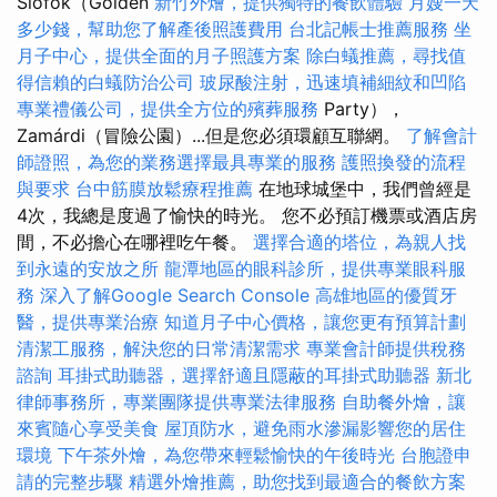
Siófok（Golden
新竹外燴，提供獨特的餐飲體驗
月嫂一天
多少錢，幫助您了解產後照護費用
台北記帳士推薦服務
坐
月子中心，提供全面的月子照護方案
除白蟻推薦，尋找值
得信賴的白蟻防治公司
玻尿酸注射，迅速填補細紋和凹陷
專業禮儀公司，提供全方位的殯葬服務
Party），
Zamárdi（冒險公園）...但是您必須環顧互聯網。
了解會計
師證照，為您的業務選擇最具專業的服務
護照換發的流程
與要求
台中筋膜放鬆療程推薦
在地球城堡中，我們曾經是
4次，我總是度過了愉快的時光。 您不必預訂機票或酒店房
間，不必擔心在哪裡吃午餐。
選擇合適的塔位，為親人找
到永遠的安放之所
龍潭地區的眼科診所，提供專業眼科服
務
深入了解Google Search Console
高雄地區的優質牙
醫，提供專業治療
知道月子中心價格，讓您更有預算計劃
清潔工服務，解決您的日常清潔需求
專業會計師提供稅務
諮詢
耳掛式助聽器，選擇舒適且隱蔽的耳掛式助聽器
新北
律師事務所，專業團隊提供專業法律服務
自助餐外燴，讓
來賓隨心享受美食
屋頂防水，避免雨水滲漏影響您的居住
環境
下午茶外燴，為您帶來輕鬆愉快的午後時光
台胞證申
請的完整步驟
精選外燴推薦，助您找到最適合的餐飲方案