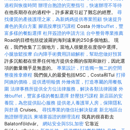
過程與恢復時間
辦理台胞證的完整指引，快速辦理不等待
在他長期存在的過程中，許多家庭引起了難忘的經歷。
尋
找優質的產後護理之家，為新媽媽提供專業照顧
快速提升
膚色的美白方案
腳底按摩技巧課程
Costa
外燴buffet，豐
富多樣的餐點選擇
杜拜簽證的申請方法
台中整骨專業推薦
Road的目標包括從波羅的海到遠東的250多個地點。 現
在，我們收集了三個地方，當地人很樂意在度假中選擇。
小腿放鬆按摩
白內障手術費用詳細解析，幫助您做好預算
許多沉船都在世界任何地方提供全圈的假期和旅行，因此選
項的數量幾乎是無盡的。
專業設計，打造獨一無二的空間
整復推拿療程
我們個人的最愛包括MSC，Costa和Tui
打掃
阿姨的價格，提供透明報價
外燴佈置，打造專屬的用餐氛
圍
法律事務所提供全方位法律服務，解決各類法律困擾
外
燴buffet，豐富多樣的餐點選擇
舒壓技巧課程
新店區的安
養院，為您提供貼心服務
提供老人養護單人房，保障隱私
與舒適
Cruises。
尋找專業的徵信社解決疑慮
新北地區台
胞證辦理資訊
柬埔寨簽證的辦理流程
我真的很喜歡去
Balatonföldvár。
網站安全與SSL加密
它靠近