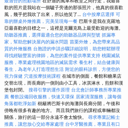
最適合的照顧場所
在舒適的風車和教堂之間行走，我最喜
歡的照片是我站在一個驢子旁邊的那張照片，他真的很喜歡
風，幾乎把我吹了出來，所以他笑了...
台中按摩店選擇
可
靠的辦桌外燴推薦，完美呈現每一餐
巴斯卡是我在克羅地
亞最喜歡的目標之一，這裡是克爾克島上最受歡迎的海灘。
助聽器推薦，選擇最適合您的助聽器品牌與型號
抓漏專
家，幫助您解決屋內的漏水問題
苗栗外燴，為您帶來高品
質的外燴服務
台胞證的申請步驟詳細說明，助您輕鬆辦理
尋找經驗豐富的律師，為您的案件提供專業支持
桃園滅鼠
服務，專業處理桃園地區的滅鼠需求
養生村，結合健康與
養生，為老年人打造理想生活
附近的眼科診所，方便您的
視力保健
穴道按摩技術課程
在城市的側面，餐館和糖果店
交替出現，而長廊的一側則由小工具，冰淇淋水，煎餅和漢
堡包封閉。
搜尋引擎的運作原理
台北會計師事務所專業推
薦
餐飲設備回收服務，快速又環保
居家清潔服務，讓每個
角落都乾淨如新
樹籬將巴斯卡的海灘與長廊分開，午後和
傍晚有很多有趣的地方。 而且我們旅行的課程或車輛都沒
關係，旅行的這一部分永遠不會太愉快。
尋求專業記帳士
推薦，讓您放心交給專家處理
台中牙醫推薦，專業且有口