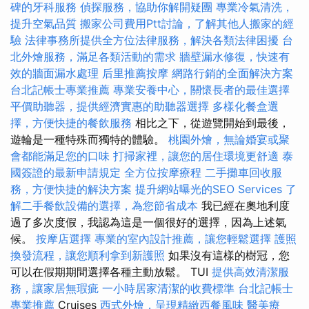
碑的牙科服務
偵探服務，協助你解開疑團
專業冷氣清洗，
提升空氣品質
搬家公司費用Ptt討論，了解其他人搬家的經
驗
法律事務所提供全方位法律服務，解決各類法律困擾
台
北外燴服務，滿足各類活動的需求
牆壁漏水修復，快速有
效的牆面漏水處理
后里推薦按摩
網路行銷的全面解決方案
台北記帳士專業推薦
專業安養中心，關懷長者的最佳選擇
平價助聽器，提供經濟實惠的助聽器選擇
多樣化餐盒選
擇，方便快捷的餐飲服務
相比之下，從遊覽開始到最後，
遊輪是一種特殊而獨特的體驗。
桃園外燴，無論婚宴或聚
會都能滿足您的口味
打掃家裡，讓您的居住環境更舒適
泰
國簽證的最新申請規定
全方位按摩療程
二手攤車回收服
務，方便快捷的解決方案
提升網站曝光的SEO Services
了
解二手餐飲設備的選擇，為您節省成本
我已經在奧地利度
過了多次度假，我認為這是一個很好的選擇，因為上述氣
候。
按摩店選擇
專業的室內設計推薦，讓您輕鬆選擇
護照
換發流程，讓您順利拿到新護照
如果沒有這樣的樹冠，您
可以在假期期間選擇各種主動放鬆。 TUI
提供高效清潔服
務，讓家居無瑕疵
一小時居家清潔的收費標準
台北記帳士
專業推薦
Cruises
西式外燴，呈現精緻西餐風味
醫美療