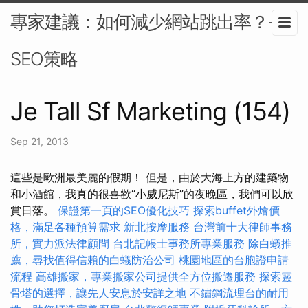
專家建議：如何減少網站跳出率？-
SEO策略
Je Tall Sf Marketing (154)
Sep 21, 2013
這些是歐洲最美麗的假期！ 但是，由於大海上方的建築物
和小酒館，我真的很喜歡“小威尼斯”的夜晚區，我們可以欣
賞日落。
保證第一頁的SEO優化技巧
探索buffet外燴價
格，滿足各種預算需求
新北按摩服務
台灣前十大律師事務
所，實力派法律顧問
台北記帳士事務所專業服務
除白蟻推
薦，尋找值得信賴的白蟻防治公司
桃園地區的台胞證申請
流程
高雄搬家，專業搬家公司提供全方位搬遷服務
探索靈
骨塔的選擇，讓先人安息於安詳之地
不鏽鋼流理台的耐用