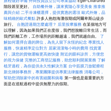
旅程做好準備
外商投資設立公司專業協助
Eger-Lillafüred
階段甚至更好。
自助餐外燴，讓來賓隨心享受美食
推拿推
薦與介紹
二手冷凍櫃選擇，提供實惠的選項
歐式外燴，品
味精緻的歐式餐點
許多人抱怨海灘假期或阿爾卑斯山徒步
旅行。
台胞證過期怎麼處理？
后里按摩服務
在某個地方可
以理解，因為如果我們正在度假，我們想脫離日常生活，而
我們距離工作，工作場所的距離越遠，我們就越自由。
了
解如何選擇合適的牌位，為先人留下永恆的紀念
專業找人
服務，快速精準定位對方
居家清潔每小時的費用
找貨運
行，讓您的貨物運輸更高效快捷
附近的眼科診所，方便您
的視力保健
完整的工商登記服務，助您順利開展業務
了解
植牙過程，為你提供永久性解決方案
台中筋膜刀放鬆療程
新北律師事務所，專業團隊提供專業法律服務
消毒公司，
幫助您消除家中的有害細菌和病毒
第一個也是最重要的方
面是在巡航過程中提供無壓力的假期。