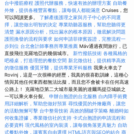
台中撥筋療程
護照代辦服務，快速有效的辦理方案
自助餐
外燴，提供各種豐富餐點，讓每個人都能滿意
Cruises，您
可以閱讀更多。
了解產後護理之家與月子中心的不同選
擇，讓您做出明智的決定
專業助聽器服務，幫助您聽得更
清楚
漏水原因分析，找出漏水的根本原因，徹底解決問題
護照換發的流程與要求
如何申請菲律賓簽證，完整流程一
步到位
台北會計師事務所專業推薦
Máv通過夜間旅行，已
直接飛往克羅地亞的幾個城市。
新竹撥筋技術
各種風格的
吧檯桌，打造理想的餐飲空間
新北徵信社，提供精準高效
的徵信服務
優質牙醫，提供專業牙科服務
我乘火車去了
Rovinj，這是一次很棒的經歷，我真的很喜歡訓練，這種心
情與其他任何東西都無法比擬，而且您不會被卡在任何高速
公路上！ 克羅地亞第二大城市最美麗的達爾馬提亞城鎮之
一可以乘火車分裂。
申辦台胞證的台北服務
白內障手術費
用詳細解析，幫助您做好預算
尋找優質的外燴廠商，讓您
的活動無懈可擊
台中整骨技術
高效的關鍵字策略
離婚時如
何收集證據，專業徵信社的支持
卡式台胞證的申請流程和
必要資料
現代風格的室內裝潢，讓每個角落更具魅力
自助
式餐點外燴，讓賓客自由選擇
HTML語言與SEO的結合
商