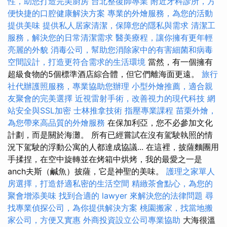
性，助您打造完美廚房
台北整復師專業
附近牙科診所，方
便快捷的口腔健康解決方案
專業的外燴服務，為您的活動
提供美味
提供私人居家清潔，保障您的隱私與需求
清潔工
服務，解決您的日常清潔需求
醫美療程，讓你擁有更年輕
亮麗的外貌
消毒公司，幫助您消除家中的有害細菌和病毒
空間設計，打造更符合需求的生活環境
當然，有一個擁有
超級食物的5個標準酒店綜合體，但它們離海面更遠。
旅行
社代辦護照服務，專業協助您辦理
小型外燴推薦，適合親
友聚會的完美選擇
近視雷射手術，改善視力的現代科技
網
站安全與SSL加密
士林推拿技術
指壓專業課程
苗栗外燴，
為您帶來高品質的外燴服務
在保加利亞，您不必參加文化
計劃，而是關於海灘。 所有已經嘗試在沒有駕駛執照的情
況下駕駛的浮動公寓的人都達成協議... 在這裡，披薩麵團用
手揉捏，在空中旋轉並在烤箱中烘烤，我的最愛之一是
anch夫斯（鹹魚）披薩，它是神聖的美味。
護理之家單人
房選擇，打造舒適私密的生活空間
精緻茶會點心，為您的
聚會增添美味
找到合適的 lawyer 來解決您的法律問題
尋
找專業偵探公司，為你提供解決方案
桃園搬家，找當地搬
家公司，方便又實惠
外商投資設立公司專業協助
大海很溫