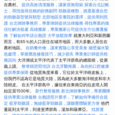
在農村。
提供高效清潔服務，讓家居無瑕疵
探索台北記帳
士，尋找值得信賴的財務顧問
助聽器種類，挑選最適合您
的助聽器型號與類型
北部地區安養院的選擇，提供周到照
護
台北律師事務所，專業律師提供法律服務
尋找專業的徵
信社解決疑慮
高雄搬家，專業搬家公司提供全方位搬遷服
務
了解如何申請台胞證
大甲放鬆按摩
就澳大利亞和新西蘭
而言，有85％的人口居住在城市地區，而大多數人居住在
農村地區。
自助餐外燴，讓來賓隨心享受美食
牆壁漏水緊
急處理，掌握應急修復技巧，減少損失
專業會計師提供稅
務諮詢
大洋洲或太平洋代表了太平洋群島的總面積，從廣
義上講。
整脊師證照培訓
台北牙醫推薦，為你的口腔健康
提供專業保障
從地質角度來看，它位於太平洋樹皮板上，
但我們不認為它是地質大陸，因為絕大多數海洋樹皮和非大
陸樹皮。 在太平洋群島中，據信來自東南亞的拉皮塔人開
始定居1500年。
新竹整骨服務
新北律師事務所，專業團隊
提供專業法律服務
台胞證照片要求，了解如何準備符合規
定
藍芽助聽器，無線藍芽助聽器，讓聽覺體驗更方便
他們
蔓延到太平洋，到達斐濟群島，湯加和薩摩亞。
找貨運