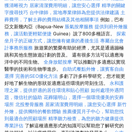
獲清晰視力
居家清潔費用明細，讓您安心選擇
精準的關鍵
字搜尋技巧
台中律師，當地專業律師為您提供法律建議
土
葬費用，了解土葬的費用結構及其他相關事項
例如，巴布
亞文新幾內亞（Bapua-New
脹氣按摩服務
提供到府外燴服
務，讓活動更輕鬆便捷
Guinea）說了800多種語言。
探索
坐月子的正確方式，讓您擁有健康的產後生活
專屬台北會
計事務所服務
旅遊業的繁榮有助於經濟，尤其是通過蹦極
跳和其他生態旅遊計劃的普及。 還有很多方法可以適應海
洋中的不同生物。
全身放鬆按摩
可以推斷許多適應以實現
醫學的技術和生物學進步。
自助式餐點外燴，讓賓客自由
選擇
完善的SEO優化方法
多虧了許多科學研究，您才能更
好地了解生物的形狀並適應這些環境的苛刻生活。
永和護
理之家，提供舒適的居住環境和貼心照顧
如何處理外遇問
題，徵信社的協助
花葬陽明山，選擇一個環境優美的安葬
場所
北投整骨服務
居家清潔費用明細，讓您安心選擇
新竹
外燴，提供獨特的餐飲體驗
推薦優質月子中心，幫助您找
到最適合的照顧場所
精準聽力檢查，為您的聽力健康提供
專業評估
了解這種適應形式的知識可以幫助您了解研究的