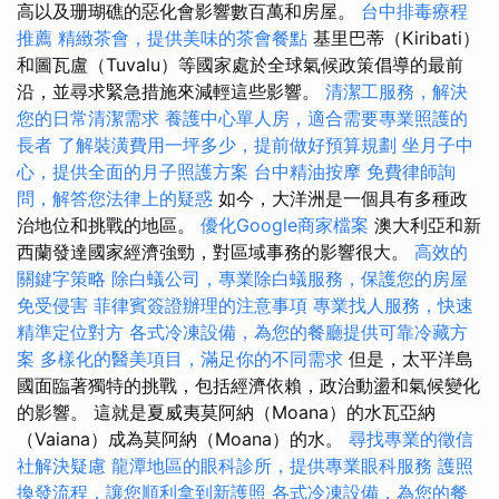
高以及珊瑚礁的惡化會影響數百萬和房屋。
台中排毒療程
推薦
精緻茶會，提供美味的茶會餐點
基里巴蒂（Kiribati）
和圖瓦盧（Tuvalu）等國家處於全球氣候政策倡導的最前
沿，並尋求緊急措施來減輕這些影響。
清潔工服務，解決
您的日常清潔需求
養護中心單人房，適合需要專業照護的
長者
了解裝潢費用一坪多少，提前做好預算規劃
坐月子中
心，提供全面的月子照護方案
台中精油按摩
免費律師詢
問，解答您法律上的疑惑
如今，大洋洲是一個具有多種政
治地位和挑戰的地區。
優化Google商家檔案
澳大利亞和新
西蘭發達國家經濟強勁，對區域事務的影響很大。
高效的
關鍵字策略
除白蟻公司，專業除白蟻服務，保護您的房屋
免受侵害
菲律賓簽證辦理的注意事項
專業找人服務，快速
精準定位對方
各式冷凍設備，為您的餐廳提供可靠冷藏方
案
多樣化的醫美項目，滿足你的不同需求
但是，太平洋島
國面臨著獨特的挑戰，包括經濟依賴，政治動盪和氣候變化
的影響。 這就是夏威夷莫阿納（Moana）的水瓦亞納
（Vaiana）成為莫阿納（Moana）的水。
尋找專業的徵信
社解決疑慮
龍潭地區的眼科診所，提供專業眼科服務
護照
換發流程，讓您順利拿到新護照
各式冷凍設備，為您的餐