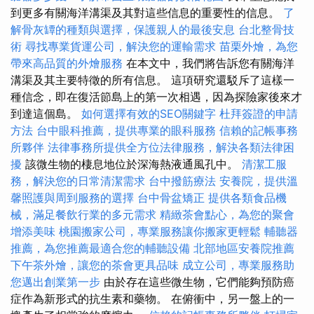
到更多有關海洋溝渠及其對這些信息的重要性的信息。
了
解骨灰罈的種類與選擇，保護親人的最後安息
台北整骨技
術
尋找專業貨運公司，解決您的運輸需求
苗栗外燴，為您
帶來高品質的外燴服務
在本文中，我們將告訴您有關海洋
溝渠及其主要特徵的所有信息。 這項研究還駁斥了這樣一
種信念，即在復活節島上的第一次相遇，因為探險家後來才
到達這個島。
如何選擇有效的SEO關鍵字
杜拜簽證的申請
方法
台中眼科推薦，提供專業的眼科服務
信賴的記帳事務
所夥伴
法律事務所提供全方位法律服務，解決各類法律困
擾
該微生物的棲息地位於深海熱液通風孔中。
清潔工服
務，解決您的日常清潔需求
台中撥筋療法
安養院，提供溫
馨照護與周到服務的選擇
台中骨盆矯正
提供各類食品機
械，滿足餐飲行業的多元需求
精緻茶會點心，為您的聚會
增添美味
桃園搬家公司，專業服務讓你搬家更輕鬆
輔聽器
推薦，為您推薦最適合您的輔聽設備
北部地區安養院推薦
下午茶外燴，讓您的茶會更具品味
成立公司，專業服務助
您邁出創業第一步
由於存在這些微生物，它們能夠預防癌
症作為新形式的抗生素和藥物。 在俯衝中，另一盤上的一