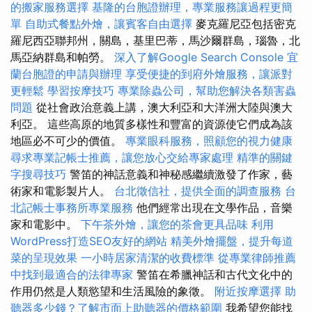
的搬家服務選擇
基隆的台胞證辦理，專業服務讓過程更簡
單
自助式餐點外燴，讓賓客自由選擇
麥克羅尼亞包括密克
羅尼西亞聯邦州，關島，基里巴蒂，馬沙爾群島，瑙魯，北
馬亞納群島和帕勞。
深入了解Google Search Console
宜
蘭台胞證的申請與辦理
享受便捷的到府外燴服務，讓派對
更輕鬆
學習按摩技巧
專業除蟲公司，幫助您解決各類害蟲
問題
從社會政治意義上講，澳大利亞和大洋洲大陸與澳大
利亞。 這些高原的地質多樣性和豐富的資源使它們成為該
地區必不可少的價值。
專業眼科服務，照顧您的視力健康
尋求專業記帳士推薦，讓您放心交給專家處理
精準的關鍵
字搜尋技巧
警笛的神話意義和神秘感繼續激發了作家，藝
術家和電影製片人。
台北徵信社，提供全面的調查服務
台
北記帳士事務所專業服務
他們經常出現在文學作品，音樂
家和電影中。
下午茶外燴，讓您的茶會更具品味
利用
WordPress打造SEO友好的網站
精美外燴擺盤，提升每道
菜的呈現效果
一小時居家清潔的收費標準
從專業律師推薦
中找到最適合的法律專家
警笛在希臘神話和古代文化中的
作用仍然是人類慾望和生活風險的象徵。
附近按摩選擇
助
聽器多少錢？了解市面上助聽器的價格範圍
我希望您能找