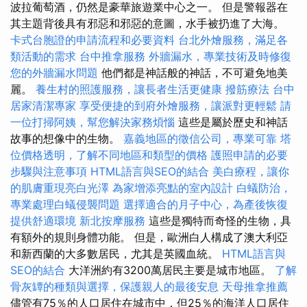
波拉葡萄酒，仍然是豪華旅遊業中心之一。 但是警報器在
其主題背後具有邪惡和邪惡的意圖，水手被扔進了大海。
卡式台胞證的申請流程和必要資料
台北外燴服務，滿足各
類活動的需求
台中推拿服務
外牆漏水，專業技術及時修復
您的外牆漏水問題
他們都是神話般的神話，不可避免地美
麗。
養生村的照護服務，讓長者生活更健康
撥筋療法
台中
居家清潔專家
享受便捷的到府外燴服務，讓派對更輕鬆
請
一位打掃阿姨，幫您解決家務煩惱
這些是屬於歷史和神話
故事的想像中的生物。
嘉義地區的徵信公司，專業可靠
塔
位價格透明，了解不同地區和類型的價格
護照申請的必要
步驟與注意事項
HTML語言與SEO的結合
美白療程，讓你
的肌膚重現亮白光澤
為家增添亮點的室內設計
白蟻防治，
專業處理白蟻侵襲問題
選擇適合的月子中心，為產後恢復
提供舒適環境
新北按摩服務
這些是獨特而奇怪的生物，具
有額外的規則身體功能。 但是，歐洲白人構成了澳大利亞
和新西蘭的大多數居民，尤其是英國血統。
HTML語言與
SEO的結合
大洋洲約有3200萬居民主要是城市地區。
了解
骨灰罈的種類與選擇，保護親人的最後安息
天母推拿推薦
儘管有75％的人口居住在城市中，但25％的海洋人口居住