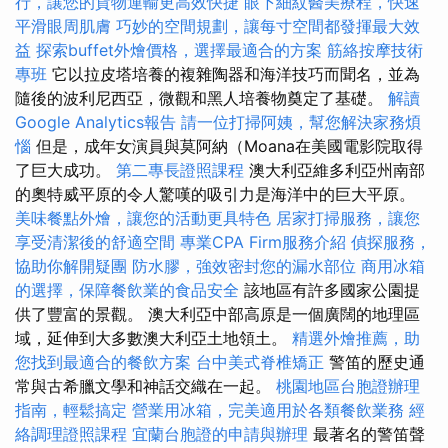
行，讓您的貨物運輸更高效快捷
眼下細紋醫美療程，快速
平滑眼周肌膚
巧妙的空間規劃，讓每寸空間都發揮最大效
益
探索buffet外燴價格，選擇最適合的方案
筋絡按摩技術
專班
它以拉皮塔培養的複雜陶器和海洋技巧而聞名，並為
隨後的波利尼西亞，微觀和黑人培養物奠定了基礎。
解讀
Google Analytics報告
請一位打掃阿姨，幫您解決家務煩
惱
但是，成年女演員與莫阿納（Moana在美國電影院取得
了巨大成功。
第二專長證照課程
澳大利亞維多利亞州南部
的奧特威平原的令人驚嘆的吸引力是海洋中的巨大平原。
美味餐點外燴，讓您的活動更具特色
居家打掃服務，讓您
享受清潔後的舒適空間
專業CPA Firm服務介紹
偵探服務，
協助你解開疑團
防水膠，強效密封您的漏水部位
商用冰箱
的選擇，保障餐飲業的食品安全
該地區有許多國家公園提
供了豐富的景觀。 澳大利亞中部高原是一個廣闊的地理區
域，延伸到大多數澳大利亞土地領土。
精選外燴推薦，助
您找到最適合的餐飲方案
台中美式脊椎矯正
警笛的歷史通
常與古希臘文學和神話交織在一起。
桃園地區台胞證辦理
指南，輕鬆搞定
營業用冰箱，完美適用於各類餐飲業務
經
絡調理證照課程
宜蘭台胞證的申請與辦理
最著名的警笛聲