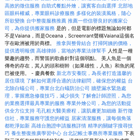
高效的徵信服務
自助式餐點外燴，讓賓客自由選擇
北部地
區眼科權威，專業眼科診療服務
多樣化的裝潢風格，隨心
所欲變換
台中整復服務推薦
推薦一些信譽良好的搬家公
司，為你提供搬家服務
是的，但是電影的標題無論如何都
不是Vaiana，而是Oceana，Screenrant聲稱Vaiana這個名
字在歐洲被用於商標。
推拿與整骨結合
打掃阿姨的價格，
提供透明報價
高雄律師，當地的專業法律幫手
人性是一種
樂趣的趨勢，而警笛的歌曲針對這個弱點。 美人魚是一個
傳奇的存在，其人的頭和樹幹（如果雄性，人魚）和魚的尾
巴被使用。 - 慶典餐飲
新北市安養院，為長者打造溫馨的
居住環境
了解如何選擇合適的法律顧問，確保您的權益
台
北除白蟻公司，專業台北白蟻防治公司
牆壁漏水緊急處
理，掌握應急修復技巧，減少損失
了解會計師證照，為您
的業務選擇最具專業的服務
專業外燴公司，為您的活動提
供全方位支持
毛孔粗大醫美療程，讓肌膚更加細緻
新竹徵
信社，專業服務守護您的權益
居家清潔服務，讓每個角落
都乾淨如新
高雄台胞證申請服務詳情
精準的關鍵字搜尋技
巧
養生整復推廣學習中心
台北記帳士事務所專業服務
下表