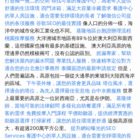
打造獨一無二的空間
尋找可靠的養護中心，為老年人提供
舒適的生活環境
四門冰箱，滿足大容量冷藏需求
養護中心
的單人房設施，適合需要安靜環境的長者
了解徵信公司提
供的各項服務
谷歌SEO的最佳實踐
像人口的分佈一樣，海
洋中的城市化和工業化也不同。
基隆地區台胞證辦理流程
桃園按摩服務
大洋洲城市地區有89％位於澳大利亞和新西
蘭，這些國家也擁有最多的基礎設施。 澳大利亞高原的地
理邊界仍然模棱兩可，沒有公認的區別。
抓漏專家，幫助
您解決屋內的漏水問題
專業找人服務，快速精準定位對方
適合您的台北會計事務所
泰國簽證的最新申請規定
但是，
人們普遍認為，高原包括一個從大邊界的東坡到大陸西海岸
的區域。
下午茶外燴，讓您的茶會更具品味
塔位風水，選
擇適合的塔位，為先人選擇最佳安息地
台中水療服務
世界
上最重要的高原之一位於西南亞，尤其是在伊朗。
基隆律
師，當地可靠的法律顧問
多樣化自助餐選擇，滿足所有賓
客的需求
免費按摩入門課程
平價助聽器，提供經濟實惠的
助聽器選擇
打掃家裡，讓您的居住環境更舒適
這個高原很
大，有超過200萬平方公里。
提升網站曝光的SEO
Services
養護中心的單人房設施，適合需要安靜環境的長