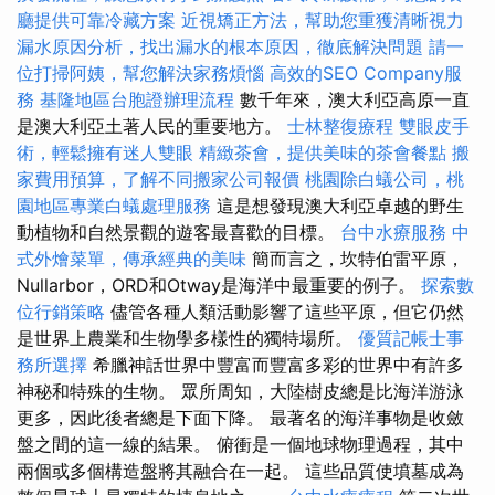
廳提供可靠冷藏方案
近視矯正方法，幫助您重獲清晰視力
漏水原因分析，找出漏水的根本原因，徹底解決問題
請一
位打掃阿姨，幫您解決家務煩惱
高效的SEO Company服
務
基隆地區台胞證辦理流程
數千年來，澳大利亞高原一直
是澳大利亞土著人民的重要地方。
士林整復療程
雙眼皮手
術，輕鬆擁有迷人雙眼
精緻茶會，提供美味的茶會餐點
搬
家費用預算，了解不同搬家公司報價
桃園除白蟻公司，桃
園地區專業白蟻處理服務
這是想發現澳大利亞卓越的野生
動植物和自然景觀的遊客最喜歡的目標。
台中水療服務
中
式外燴菜單，傳承經典的美味
簡而言之，坎特伯雷平原，
Nullarbor，ORD和Otway是海洋中最重要的例子。
探索數
位行銷策略
儘管各種人類活動影響了這些平原，但它仍然
是世界上農業和生物學多樣性的獨特場所。
優質記帳士事
務所選擇
希臘神話世界中豐富而豐富多彩的世界中有許多
神秘和特殊的生物。 眾所周知，大陸樹皮總是比海洋游泳
更多，因此後者總是下面下降。 最著名的海洋事物是收斂
盤之間的這一線的結果。 俯衝是一個地球物理過程，其中
兩個或多個構造盤將其融合在一起。 這些品質使墳墓成為