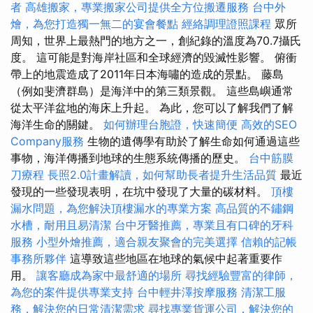
者
高雄搬家，專業搬家公司提供全方位搬遷服務
台中外
燴，為您打造獨一無二的宴會餐點
經絡調理證照課程
眾所
周知，世界上最熱門的地方之一，創紀錄的溫度為70.7攝氏
度。 這可能是對海岸社區和全球經濟的毀滅性影響。 俯衝
帶上的地震造成了2011年日本海嘯的造成的景點。 藤島
（例如斐濟群島）是海洋中的第三類景觀。 這些島嶼通常
從太平洋盆地的海床​​上升起。 為此，您可以了解我們了解
海洋生命的關鍵。
如何辦理台胞證，快速簡便
高效的SEO
Company服務
生物的遺傳學有助於了解生命如何通過這些
事物，海洋傳播到地球的生態系統傳播的歷史。
台中筋膜
刀療程
長照2.0計畫解讀，如何幫助長者提升生活品質
最近
發現的一些發現表明，在坑中發現了大量的碳材料。
頂樓
漏水問題，為您解決頂樓漏水的專業方案
高品質的不鏽鋼
水槽，耐用且易清潔
台中牙醫推薦，專業且有口碑的牙科
服務
小型外燴推薦，適合親友聚會的完美選擇
信賴的記帳
事務所夥伴
這導致這些地區在地球的氣候中起著重要作
用。
讓客廳成為家中最舒適的場所
尋找經驗豐富的律師，
為您的案件提供專業支持
台中輕井澤按摩服務
清潔工服
務，解決您的日常清潔需求
尋找專業貨運公司，解決您的