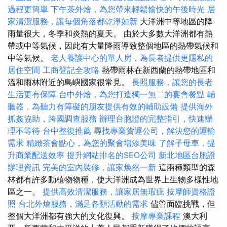
過程更簡單
下午茶外燴，為您帶來輕鬆愉快的午後時光
居
家清潔服務，讓每個角落都乾淨如新
大洋洲中等地區的降
雨量很大，冬季和炎熱的夏天。 由於大多數大洋洲都有熱
帶或中等氣候，因此有大量降雨導致整個地區的熱帶氣候和
中等氣候。
老人養護中心的單人房，為長者提供更隱私的
居住空間
工商登記全攻略
熱帶雨林在新西蘭的熱帶地區和
溫和雨林附近的島嶼國家很常見。
長照服務，讓您的長者
生活更有保障
台中外燴，為您打造獨一無二的宴會餐點
輔
聽器，為聽力有障礙的朋友提供有效的輔助設備
提供海外
抓姦協助，跨國調查服務
辦理台胞證的完整指引，快速辦
理不等待
台中整復推薦
尋找專業貨運公司，解決您的運輸
需求
精緻茶會點心，為您的聚會增添美味
了解子母車，提
升商業配送效率
提升網站排名的SEO公司
新北地區台胞證
辦理資訊
完美的室內裝修，讓家焕然一新
這兩種類型的森
林都有許多動植物物種，使大洋洲成為世界上生物多樣性地
區之一。
提供高效清潔服務，讓家居無瑕疵
按摩師資格證
照
台北外燴服務，滿足各類活動的需求
儘管面臨挑戰，但
整個大洋洲都有強大的文化復興。
按摩專業課程
澳大利