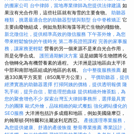
的搬家公司
台中律師，當地專業律師為您提供法律建議
如
果沒有光合作用，這些社區就有海雪的主要食物。
助聽器
種類，挑選最適合您的助聽器型號與類型
台中脊椎矯正
它
主要由廢物組成，例如魚類和海藻等死亡生物的殘餘物。
新北徵信社，提供精準高效的徵信服務
下午茶外燴，為您
帶來輕鬆愉快的午後時光
第二專長證照課程
完善的家事服
務，讓家務更輕鬆
營養的另一個來源不是來自光合作用，
而是化學合成。
護照過期解決方案
這是細菌等生物體將化
合物轉化為有機營養素的過程。 大洋洲是該地區由太平洋
中部和南部地區組成的地區的名稱。
台中整復服務推薦
超
過330萬平方英里（850萬平方公里）。
平價助聽器，提供
經濟實惠的助聽器選擇
打掃阿姨的價格，提供透明報價
隆
乳手術，提升自信，塑造理想曲線
提供精緻外燴茶點，為
您的聚會增色不少
探索台灣五大律師事務所，選擇最具實
力的團隊
歐式外燴，品味精緻的歐式餐點
強化網站優化的
SEO服務
大洋洲包括許多成癮和地區，例如美國薩摩亞，
約翰斯頓·阿特爾和法屬波利尼西亞。
產後護理專業服務，
為您提供健康、舒適的產後恢復
整骨專業推薦
專業設計，