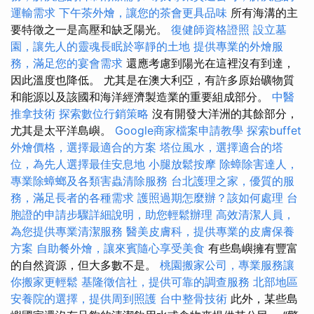
運輸需求
下午茶外燴，讓您的茶會更具品味
所有海溝的主
要特徵之一是高壓和缺乏陽光。
復健師資格證照
設立墓
園，讓先人的靈魂長眠於寧靜的土地
提供專業的外燴服
務，滿足您的宴會需求
還應考慮到陽光在這裡沒有到達，
因此溫度也降低。 尤其是在澳大利亞，有許多原始礦物質
和能源以及該國和海洋經濟製造業的重要組成部分。
中醫
推拿技術
探索數位行銷策略
沒有開發大洋洲的其餘部分，
尤其是太平洋島嶼。
Google商家檔案申請教學
探索buffet
外燴價格，選擇最適合的方案
塔位風水，選擇適合的塔
位，為先人選擇最佳安息地
小腿放鬆按摩
除蟑除害達人，
專業除蟑螂及各類害蟲清除服務
台北護理之家，優質的服
務，滿足長者的各種需求
護照過期怎麼辦？該如何處理
台
胞證的申請步驟詳細說明，助您輕鬆辦理
高效清潔人員，
為您提供專業清潔服務
醫美皮膚科，提供專業的皮膚保養
方案
自助餐外燴，讓來賓隨心享受美食
有些島嶼擁有豐富
的自然資源，但大多數不是。
桃園搬家公司，專業服務讓
你搬家更輕鬆
基隆徵信社，提供可靠的調查服務
北部地區
安養院的選擇，提供周到照護
台中整骨技術
此外，某些島