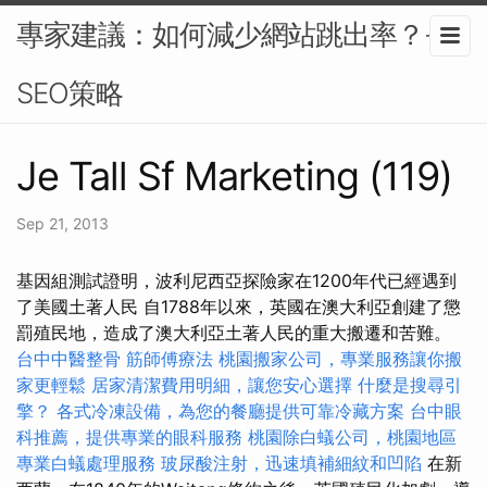
專家建議：如何減少網站跳出率？-
SEO策略
Je Tall Sf Marketing (119)
Sep 21, 2013
基因組測試證明，波利尼西亞探險家在1200年代已經遇到
了美國土著人民 自1788年以來，英國在澳大利亞創建了懲
罰殖民地，造成了澳大利亞土著人民的重大搬遷和苦難。
台中中醫整骨
筋師傅療法
桃園搬家公司，專業服務讓你搬
家更輕鬆
居家清潔費用明細，讓您安心選擇
什麼是搜尋引
擎？
各式冷凍設備，為您的餐廳提供可靠冷藏方案
台中眼
科推薦，提供專業的眼科服務
桃園除白蟻公司，桃園地區
專業白蟻處理服務
玻尿酸注射，迅速填補細紋和凹陷
在新