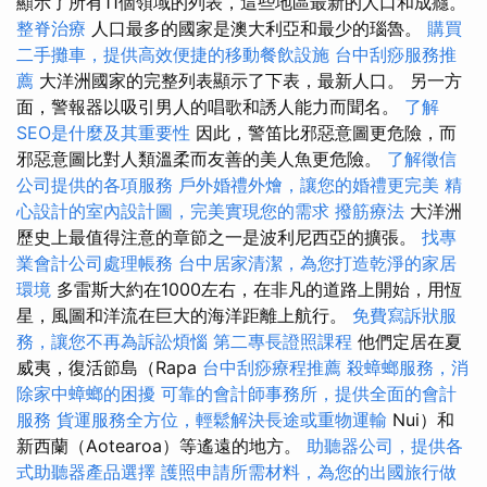
顯示了所有11個領域的列表，這些地區最新的人口和成癮。
整脊治療
人口最多的國家是澳大利亞和最少的瑙魯。
購買
二手攤車，提供高效便捷的移動餐飲設施
台中刮痧服務推
薦
大洋洲國家的完整列表顯示了下表，最新人口。 另一方
面，警報器以吸引男人的唱歌和誘人能力而聞名。
了解
SEO是什麼及其重要性
因此，警笛比邪惡意圖更危險，而
邪惡意圖比對人類溫柔而友善的美人魚更危險。
了解徵信
公司提供的各項服務
戶外婚禮外燴，讓您的婚禮更完美
精
心設計的室內設計圖，完美實現您的需求
撥筋療法
大洋洲
歷史上最值得注意的章節之一是波利尼西亞的擴張。
找專
業會計公司處理帳務
台中居家清潔，為您打造乾淨的家居
環境
多雷斯大約在1000左右，在非凡的道路上開始，用恆
星，風圖和洋流在巨大的海洋距離上航行。
免費寫訴狀服
務，讓您不再為訴訟煩惱
第二專長證照課程
他們定居在夏
威夷，復活節島（Rapa
台中刮痧療程推薦
殺蟑螂服務，消
除家中蟑螂的困擾
可靠的會計師事務所，提供全面的會計
服務
貨運服務全方位，輕鬆解決長途或重物運輸
Nui）和
新西蘭（Aotearoa）等遙遠的地方。
助聽器公司，提供各
式助聽器產品選擇
護照申請所需材料，為您的出國旅行做