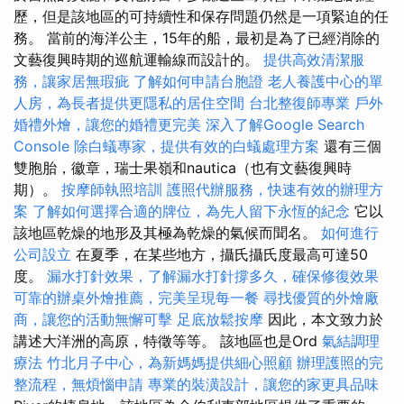
歷，但是該地區的可持續性和保存問題仍然是一項緊迫的任
務。 當前的海洋公主，15年的船，最初是為了已經消除的
文藝復興時期的巡航運輸線而設計的。
提供高效清潔服
務，讓家居無瑕疵
了解如何申請台胞證
老人養護中心的單
人房，為長者提供更隱私的居住空間
台北整復師專業
戶外
婚禮外燴，讓您的婚禮更完美
深入了解Google Search
Console
除白蟻專家，提供有效的白蟻處理方案
還有三個
雙胞胎，徽章，瑞士果嶺和nautica（也有文藝復興時
期）。
按摩師執照培訓
護照代辦服務，快速有效的辦理方
案
了解如何選擇合適的牌位，為先人留下永恆的紀念
它以
該地區乾燥的地形及其極為乾燥的氣候而聞名。
如何進行
公司設立
在夏季，在某些地方，攝氏攝氏度最高可達50
度。
漏水打針效果，了解漏水打針撐多久，確保修復效果
可靠的辦桌外燴推薦，完美呈現每一餐
尋找優質的外燴廠
商，讓您的活動無懈可擊
足底放鬆按摩
因此，本文致力於
講述大洋洲的高原，特徵等等。 該地區也是Ord
氣結調理
療法
竹北月子中心，為新媽媽提供細心照顧
辦理護照的完
整流程，無煩惱申請
專業的裝潢設計，讓您的家更具品味