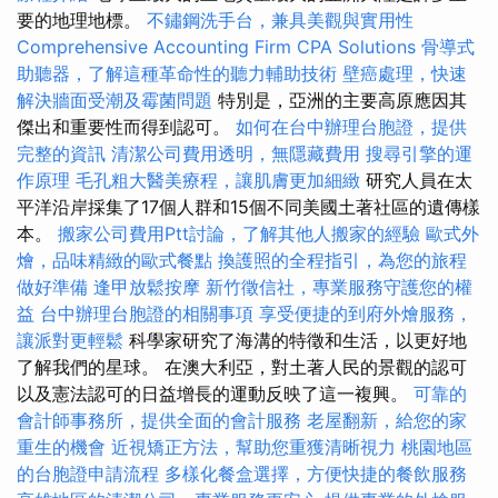
要的地理地標。
不鏽鋼洗手台，兼具美觀與實用性
Comprehensive Accounting Firm CPA Solutions
骨導式
助聽器，了解這種革命性的聽力輔助技術
壁癌處理，快速
解決牆面受潮及霉菌問題
特別是，亞洲的主要高原應因其
傑出和重要性而得到認可。
如何在台中辦理台胞證，提供
完整的資訊
清潔公司費用透明，無隱藏費用
搜尋引擎的運
作原理
毛孔粗大醫美療程，讓肌膚更加細緻
研究人員在太
平洋沿岸採集了17個人群和15個不同美國土著社區的遺傳樣
本。
搬家公司費用Ptt討論，了解其他人搬家的經驗
歐式外
燴，品味精緻的歐式餐點
換護照的全程指引，為您的旅程
做好準備
逢甲放鬆按摩
新竹徵信社，專業服務守護您的權
益
台中辦理台胞證的相關事項
享受便捷的到府外燴服務，
讓派對更輕鬆
科學家研究了海溝的特徵和生活，以更好地
了解我們的星球。 在澳大利亞，對土著人民的景觀的認可
以及憲法認可的日益增長的運動反映了這一複興。
可靠的
會計師事務所，提供全面的會計服務
老屋翻新，給您的家
重生的機會
近視矯正方法，幫助您重獲清晰視力
桃園地區
的台胞證申請流程
多樣化餐盒選擇，方便快捷的餐飲服務