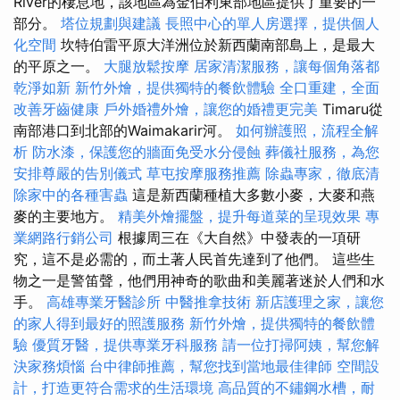
River的棲息地，該地區為金伯利東部地區提供了重要的一
部分。
塔位規劃與建議
長照中心的單人房選擇，提供個人
化空間
坎特伯雷平原大洋洲位於新西蘭南部島上，是最大
的平原之一。
大腿放鬆按摩
居家清潔服務，讓每個角落都
乾淨如新
新竹外燴，提供獨特的餐飲體驗
全口重建，全面
改善牙齒健康
戶外婚禮外燴，讓您的婚禮更完美
Timaru從
南部港口到北部的Waimakarir河。
如何辦護照，流程全解
析
防水漆，保護您的牆面免受水分侵蝕
葬儀社服務，為您
安排尊嚴的告別儀式
草屯按摩服務推薦
除蟲專家，徹底清
除家中的各種害蟲
這是新西蘭種植大多數小麥，大麥和燕
麥的主要地方。
精美外燴擺盤，提升每道菜的呈現效果
專
業網路行銷公司
根據周三在《大自然》中發表的一項研
究，這不是必需的，而土著人民首先達到了他們。 這些生
物之一是警笛聲，他們用神奇的歌曲和美麗著迷於人們和水
手。
高雄專業牙醫診所
中醫推拿技術
新店護理之家，讓您
的家人得到最好的照護服務
新竹外燴，提供獨特的餐飲體
驗
優質牙醫，提供專業牙科服務
請一位打掃阿姨，幫您解
決家務煩惱
台中律師推薦，幫您找到當地最佳律師
空間設
計，打造更符合需求的生活環境
高品質的不鏽鋼水槽，耐