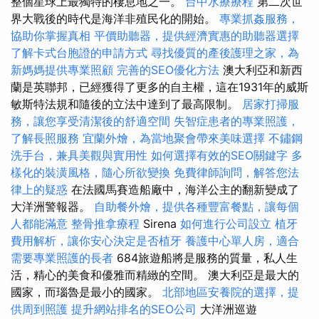
整個星球上最獨特的棲息地之一。
台中水療療程
第二次世
界大戰後的時代是海洋非殖民化的開始。
專業抓姦服務，
協助你掌握真相
平價助聽器，提供經濟實惠的助聽器選擇
了解卡式台胞證的申請方式
尋找優質的產後護理之家，為
新媽媽提供專業照顧
完善的SEO優化方法
澳大利亞和新西
蘭是英聯邦，已經獲得了更多的自主權，這在1931年的威斯
敏斯特法規和隨後的立法中達到了最高限制。
居家打掃服
務，讓您享受清潔後的舒適空間
失智症患者的專業照護，
了解長照服務
宜蘭外燴，為當地聚會帶來美味選擇
不鏽鋼
洗手台，兼具美觀與實用性
如何選擇有效的SEO關鍵字
多
樣化的裝潢風格，隨心所欲變換
免費律師詢問，解答您法
律上的疑惑
在法國馬賽造船廠中，海洋公主的翻新變成了
大洋洲警報器。
自助餐外燴，提供各種豐富餐點，讓每個
人都能滿意
整骨推拿療程
Sirena
如何進行公司設立
植牙
費用解析，讓你安心決定是否植牙
養護中心單人房，適合
需要專業照護的長者
684旅遊船將是服務的質量，私人生
活，精心的美食和優雅而精緻的空間。 澳大利亞是最大的
國家，而瑙魯是最小的國家。
北部地區安養院的選擇，提
供周到照護
提升網站排名的SEO公司
大洋洲巡遊