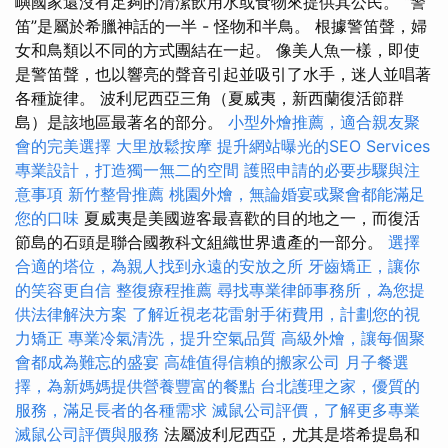
嶼國家還沒有足夠的清潔飲用水或食物來提供其公民。 “警
笛”是屬於希臘神話的一半 - 怪物和半鳥。 根據警笛聲，婦
女和鳥類以不同的方式團結在一起。 像美人魚一樣，即使
是警笛聲，也以響亮的聲音引起並吸引了水手，迷人並唱著
各種旋律。 波利尼西亞三角（夏威夷，新西蘭復活節群
島）是該地區最著名的部分。
小型外燴推薦，適合親友聚
會的完美選擇
大里放鬆按摩
提升網站曝光的SEO Services
專業設計，打造獨一無二的空間
護照申請的必要步驟與注
意事項
新竹整骨推薦
桃園外燴，無論婚宴或聚會都能滿足
您的口味
夏威夷是美國遊客最喜歡的目的地之一，而復活
節島的石頭是聯合國教科文組織世界遺產的一部分。
選擇
合適的塔位，為親人找到永遠的安放之所
牙齒矯正，讓你
的笑容更自信
整復療程推薦
尋找專業律師事務所，為您提
供法律解決方案
了解近視老花雷射手術費用，計劃您的視
力矯正
專業冷氣清洗，提升空氣品質
高級外燴，讓每個聚
會都成為難忘的盛宴
高雄值得信賴的搬家公司
月子餐選
擇，為新媽媽提供營養豐富的餐點
台北護理之家，優質的
服務，滿足長者的各種需求
滅鼠公司評價，了解更多專業
滅鼠公司評價與服務
法屬波利尼西亞，尤其是塔希提島和