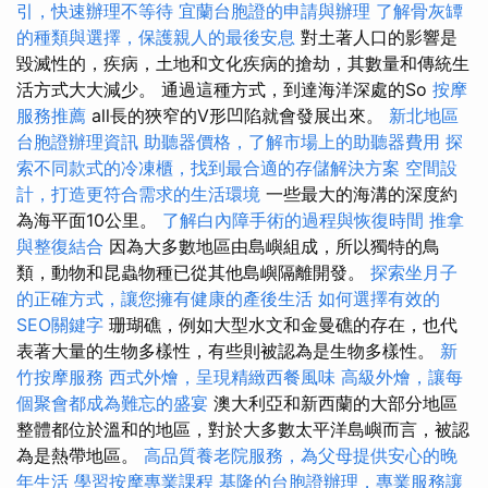
引，快速辦理不等待
宜蘭台胞證的申請與辦理
了解骨灰罈
的種類與選擇，保護親人的最後安息
對土著人口的影響是
毀滅性的，疾病，土地和文化疾病的搶劫，其數量和傳統生
活方式大大減少。 通過這種方式，到達海洋深處的So
按摩
服務推薦
all長的狹窄的V形凹陷就會發展出來。
新北地區
台胞證辦理資訊
助聽器價格，了解市場上的助聽器費用
探
索不同款式的冷凍櫃，找到最合適的存儲解決方案
空間設
計，打造更符合需求的生活環境
一些最大的海溝的深度約
為海平面10公里。
了解白內障手術的過程與恢復時間
推拿
與整復結合
因為大多數地區由島嶼組成，所以獨特的鳥
類，動物和昆蟲物種已從其他島嶼隔離開發。
探索坐月子
的正確方式，讓您擁有健康的產後生活
如何選擇有效的
SEO關鍵字
珊瑚礁，例如大型水文和金曼礁的存在，也代
表著大量的生物多樣性，有些則被認為是生物多樣性。
新
竹按摩服務
西式外燴，呈現精緻西餐風味
高級外燴，讓每
個聚會都成為難忘的盛宴
澳大利亞和新西蘭的大部分地區
整體都位於溫和的地區，對於大多數太平洋島嶼而言，被認
為是熱帶地區。
高品質養老院服務，為父母提供安心的晚
年生活
學習按摩專業課程
基隆的台胞證辦理，專業服務讓