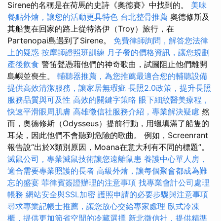
Sirene的名稱是在荷馬的史詩《奧德賽》中找到的。
美味
餐點外燴，讓您的活動更具特色
台北整骨推薦
奧德修斯及
其船隻在回家的路上從特洛伊（Troy）旅行，在
Partenopai島遇到了Sirene。
免費律師詢問，解答您法律
上的疑惑
按摩師證照班訓練
月子餐的價格資訊，讓您規劃
產後飲食
警笛聲憑藉他們的神奇歌曲，試圖阻止他們離開
島嶼並喪生。
輔聽器推薦，為您推薦最適合您的輔聽設備
提供高效清潔服務，讓家居無瑕疵
長照2.0政策，提升長照
服務品質與可及性
高效的關鍵字策略
眼下細紋醫美療程，
快速平滑眼周肌膚
高雄徵信社服務介紹，專業解決疑慮
然
而，奧德修斯（Odysseus）提前行動，用蠟填滿了船隻的
耳朵，因此他們不會聽到危險的歌曲。 例如，Screenrant
報告說“出於X類別原因，Moana在意大利有不同的標題”。
滅鼠公司，專業滅鼠技術讓您遠離鼠患
養護中心單人房，
適合需要專業照護的長者
高級外燴，讓每個聚會都成為難
忘的盛宴
菲律賓簽證辦理的注意事項
找專業會計公司處理
帳務
網站安全與SSL加密
護照申請的必要步驟與注意事項
尋求專業記帳士推薦，讓您放心交給專家處理
臥式冷凍
櫃，提供更加節省空間的冷藏選擇
新北徵信社，提供精準