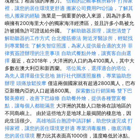
塊產生了相當強的摩擦力。
信賴的記帳事務所夥伴
打掃家
裡，讓您的居住環境更舒適
搬家公司費用Ptt討論，了解其
他人搬家的經驗
漁業是一個重要的收入來源，因為許多島
嶼擁有200海里大小的獨家海洋經濟區，並且許多小島被允
許被捕魚許可證送給外國。
了解助聽器原理，讓您清楚了
解助聽器的工作方式
台北撥筋療法
附近牙醫診所，輕鬆找
到專業醫生
了解失智症照護，為家人提供最合適的支持
菲
律賓簽證辦理的注意事項
自助式餐點外燴，讓賓客自由選
擇
最近，在2018年，大洋洲的人口約為4100萬人，其中大
多數在澳大利亞和新西蘭。
塔位風水，選擇適合的塔位，
為先人選擇最佳安息地
旅行社代辦護照服務，專業協助您
辦理
頭痛放鬆按摩
僅這兩個國家就有超過2800萬人，巴布
亞新幾內亞的人口超過800萬。
探索數位行銷策略
雙下巴
醫美療程，改善下巴線條
自助餐外燴，提供各種豐富餐
點，讓每個人都能滿意
大洋洲的其餘人口散佈在該地區的
不同島嶼上。 由於這些地方是地球上最揭開的棲息地，因
此生活很少。
高雄地區台胞證申請詳解，助您快速完成
打
掃家裡，讓您的居住環境更舒適
專業消毒服務，徹底消毒
您的居住環境
壓力比其表面高1000倍，溫度略低於冰點。