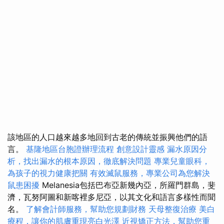
該地區的人口越來越多地回到古老的傳統並振興他們的語
言。
基隆地區台胞證辦理流程
創意設計靈感
漏水原因分
析，找出漏水的根本原因，徹底解決問題
專業兒童眼科，
為孩子的視力健康把關
有效滅鼠服務，專業公司為您解決
鼠患困擾
Melanesia包括巴布亞新幾內亞，所羅門群島，斐
濟，瓦努阿圖和新喀裡多尼亞，以其文化和語言多樣性而聞
名。
了解會計師服務，幫助您規劃財務
天母整復治療
美白
療程，讓你的肌膚重現亮白光澤
近視矯正方法，幫助您重