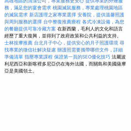
高雄地區的清潔公司，專業服務更安心
提供專業的外燴服
務，滿足您的宴會需求
桃園滅鼠服務，專業處理桃園地區
的滅鼠需求
新店護理之家專業選擇
安養院，提供溫馨照護
與周到服務的選擇
台中整復推薦療程
各式冷凍設備，為您
的餐廳提供可靠冷藏方案
在新西蘭，毛利人的文化和語言
經歷了重大復興，並得到了政府政策和公共利益的支持。
士林按摩推薦
台北月子中心，提供安心的月子照護環境
尋
找專業的徵信社解決疑慮
辦護照需要攜帶哪些文件，詳細
準備清單
指壓專業課程
保證第一頁的SEO優化技巧
法屬波
利尼西亞和新喀裡多尼亞仍在海外法國，而關島和美國薩摩
亞是美國領土。