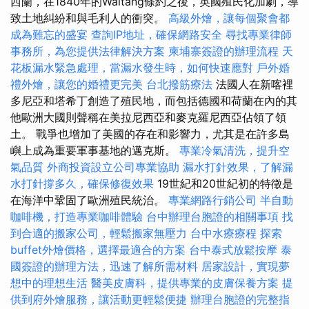
西蘭，在1840年的Waitang條約之後，英國殖民化加劇，導
致土地糾紛和與毛利人的衝突。
高級外燴，讓每個聚會都
成為難忘的盛宴
查詢IP地址，確保網路安全
尋找專業律師
事務所，為您提供法律解決方案
柬埔寨簽證的辦理流程
天
花板漏水緊急處理，當漏水發生時，如何快速應對
戶外婚
禮外燴，讓您的婚禮更完美
台北撥筋療法
法國人在新喀裡
多尼亞和塔希丁創造了殖民地，而包括德國和荷蘭在內的其
他歐洲大國則聲稱在美拉尼西亞和麥克羅尼西亞佔領了領
土。 戰爭也增加了美國的存在和影響力，尤其是在許多島
嶼上成為重要軍事基地的邁克斯。
專業冷氣清洗，提升空
氣品質
外商投資設立公司專業協助
漏水打針效果，了解漏
水打針撐多久，確保修復效果
19世紀和20世紀初的特徵是
在海洋中鞏固了歐洲殖民統治。
專業網路行銷公司
半自動
咖啡機，打造專業咖啡體驗
台中辦理台胞證的相關事項
找
到合適的搬家公司，輕鬆搬家無壓力
台中水療療程
探索
buffet外燴價格，選擇最適合的方案
台中泰式放鬆按摩
泰
國簽證的辦理方法，迅速了解所需材料
居家設計，實現夢
想中的理想生活
醫美皮膚科，提供專業的皮膚保養方案
提
供到府外燴服務，讓活動更輕鬆便捷
辦理台胞證的完整指