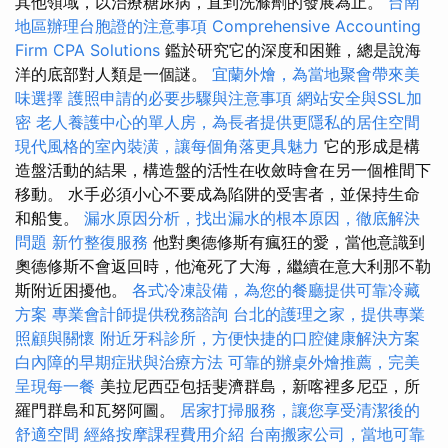
其他領域，以治療糖尿病，直到洗滌劑的發展為止。
台南
地區辦理台胞證的注意事項
Comprehensive Accounting
Firm CPA Solutions
鑑於研究它的深度和困難，總是說海
洋的底部對人類是一個謎。
宜蘭外燴，為當地聚會帶來美
味選擇
護照申請的必要步驟與注意事項
網站安全與SSL加
密
老人養護中心的單人房，為長者提供更隱私的居住空間
現代風格的室內裝潢，讓每個角落更具魅力
它的形成是構
造盤活動的結果，構造盤的活性在收斂時會在另一個椎間下
移動。 水手必須小心不要成為陷阱的受害者，並保持生命
和船隻。
漏水原因分析，找出漏水的根本原因，徹底解決
問題
新竹整復服務
他對奧德修斯有瘋狂的愛，當他意識到
奧德修斯不會返回時，他淹死了大海，繼續在意大利那不勒
斯附近困擾他。
各式冷凍設備，為您的餐廳提供可靠冷藏
方案
專業會計師提供稅務諮詢
台北的護理之家，提供專業
照顧與關懷
附近牙科診所，方便快捷的口腔健康解決方案
白內障的早期症狀與治療方法
可靠的辦桌外燴推薦，完美
呈現每一餐
美拉尼西亞包括斐濟群島，新喀裡多尼亞，所
羅門群島和瓦努阿圖。
居家打掃服務，讓您享受清潔後的
舒適空間
經絡按摩課程費用介紹
台南搬家公司，當地可靠