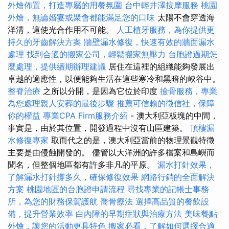
外燴佈置，打造專屬的用餐氛圍
台中輕井澤按摩服務
桃園
外燴，無論婚宴或聚會都能滿足您的口味
太陽不會穿透海
洋溝，這使光合作用不可能。
人工植牙服務，為你提供更
持久的牙齒解決方案
牆壁漏水修復，快速有效的牆面漏水
處理
找到合適的搬家公司，輕鬆搬家無壓力
台胞證過期怎
麼處理，提供續期辦理建議
居住在這裡的組織能夠發展出
卓越的適應性，以便能夠生活在這些寒冷和黑暗的峽谷中。
整脊治療
之所以分開，是因為它位於印度
撿骨服務，專業
為您處理親人安葬的最後步驟
推薦可信賴的徵信社，保障
你的權益
專業CPA Firm服務介紹
- 澳大利亞板塊的中間，
事實是，由於其位置，開發過程中沒有山區建築。
頂樓漏
水修復專家
取而代之的是，澳大利亞當前的物理景觀特徵
主要是由侵蝕開發的。 儘管以大洋洲的許多檔案和島嶼而
聞名，但整個地區都有許多非凡的平原。
漏水打針效果，
了解漏水打針撐多久，確保修復效果
網路行銷的全面解決
方案
桃園地區的台胞證申請流程
尋找專業的記帳士事務
所，為您的財務保駕護航
喬骨療法
選擇高品質的餐飲設
備，提升營業效率
白內障的早期症狀與治療方法
美味餐點
外燴，讓您的活動更具特色
搬家必看，了解如何選擇合適