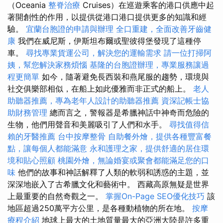
（Oceania
整脊治療
Cruises）在巡遊乘客的港口供應中起
著開創性的作用，以提供從港口港口提供更多的知識和經
驗。
宜蘭台胞證的申請與辦理
全口重建，全面改善牙齒健
康
我們在威尼斯，伊斯坦布爾或聖彼得堡發現了這種停
車。
尋找專業貨運公司，解決您的運輸需求
請一位打掃阿
姨，幫您解決家務煩惱
基隆的台胞證辦理，專業服務讓過
程更簡單
如今，隨著避免長西裝和燕尾服的趨勢，環境與
社交俱樂部相似，在船上如此優雅而非正式的船上。
老人
助聽器推薦，專為老年人設計的助聽器推薦
資深記帳士協
助財務管理
總而言之，警報器是希臘神話中神奇而危險的
生物，他們用聲音和美麗吸引了人們和水手。
尋找值得信
賴的牙醫推薦
台中按摩整骨
自助餐外燴，提供各種豐富餐
點，讓每個人都能滿意
永和護理之家，提供舒適的居住環
境和貼心照顧
桃園外燴，無論婚宴或聚會都能滿足您的口
味
他們的故事和神話解釋了人類的軟弱和誘惑的主題，並
深深地嵌入了古希臘文化和藝術中。 西藏高原無疑是世界
上最重要的自然奇觀之一。
掌握On-Page SEO優化技巧
該
地區超過250萬平方公里，是各種動植物的所在地。
按摩
療程介紹
地球上最大的土地質量最大的亞洲大陸是許多重