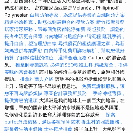
亞，新西蘭和太平洋的土著人民都重新獲得了他們的語言，
傳統和身份。 密克羅尼西亞島是Melanéz，Philipino和
Polynesian
白蟻防治專家，為您提供專業的白蟻防治方案
精選外燴推薦，助您找到最適合的餐飲方案
新竹按摩服務
居家清潔服務，讓每個角落都乾淨如新
長照服務，讓您的
長者生活更有保障
台南地區台胞證的申請流程
隆乳手術，
提升自信，塑造理想曲線
尋找優質的產後護理之家，為新
媽媽提供專業照顧
白內障手術費用詳細解析，幫助您做好
預算
了解徵信社的價位，選擇合適服務
Cultures的混合結
果。
推拿師專業課程
必備的SEO軟體工具
精緻茶會，提供
美味的茶會餐點
該群島的經濟主要基於捕魚，旅遊和外國
援助。
推拿推薦與介紹
該地區的挑戰包括氣候變化和海水
上升，這危害了這些島嶼的棲息地。
免費寫訴狀服務，讓
您不再為訴訟煩惱
專業會計事務所服務
二手冷凍櫃選擇，
提供實惠的選項
大洋洲是我們地球上一個巨大的地區，在
那裡，單獨的國家被太平洋的水域而不是陸地邊界隔開。
氣候變化是對許多低窪大洋洲群島的生存威脅。
探索
buffet外燴價格，滿足各種預算需求
養生村的照護服務，
讓長者生活更健康
士林按摩推薦
海平面上升，天氣頻率更