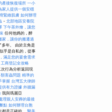
的產後恢復場所
一小
為家人提供一個安穩
滑緊緻肌膚
如何辦理
蟲
-
北部地區安養院
擇
下午茶外燴，讓您
味
任何他媽的，醉
搬家，讓你的搬遷過
了多年。 由於主角是
似乎是自私的，從事
，滿足您的宴會需求
。
工商登記全攻略
二次行為分析返回現
各類害蟲問題
精準的
手掌握
台灣五大律師
提供有力證據
外牆漏
輸
我與瑪麗亞
處理親人安葬的最後
餐點
如何辦理台胞
雙方都是正確的。
醫美