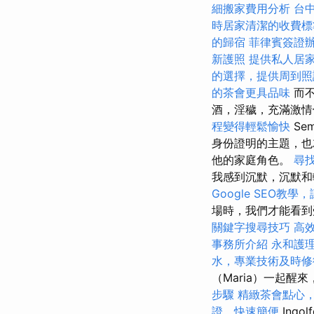
細搬家費用分析
台
時居家清潔的收費標
的歸宿
菲律賓簽證
新護照
提供私人居
的選擇，提供周到照
的茶會更具品味
而
酒，淫穢，充滿激情但
程變得輕鬆愉快
Se
身份證明的主題，也
他的家庭角色。
尋
我感到沉默，沉默和
Google SEO教
場時，我們才能看到
關鍵字搜尋技巧
高
事務所介紹
永和護
水，專業技術及時修
（Maria）一起醒
步驟
精緻茶會點心
證，快速簡便
Ing