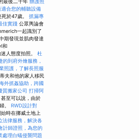
is的最後二十年
辦護照
最適合您的輔聽設備
死於47歲。
抓漏專
最佳實踐
公眾輿論會
merich一起識別了
中期發現並肌肉發達
l和
rk的迷人態度拍照。
杜
捷的到府外燴服務，
業照護，了解長照服
隨著史蒂夫和他的家人移民
海外抓姦協助，跨國
優質搬家公司
打掃阿
yi，甚至可以說，由於
夫婦。
RWD設計對
開始時在挪威土地上
位法律服務，解決各
會計師證照，為您的
業處理白蟻侵襲問題