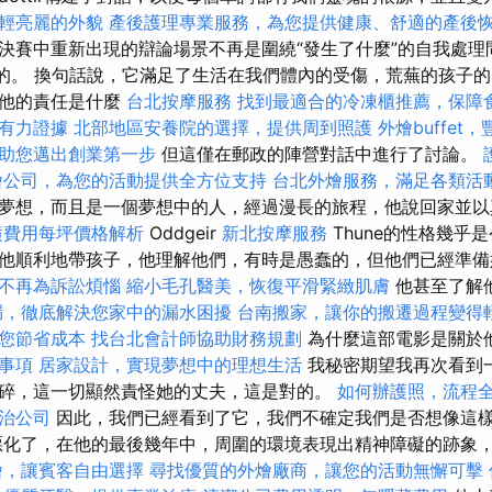
輕亮麗的外貌
產後護理專業服務，為您提供健康、舒適的產後
決賽中重新出現的辯論場景不再是圍繞“發生了什麼”的自我處理
”的。 換句話說，它滿足了生活在我們體內的受傷，荒蕪的孩子
，他的責任是什麼
台北按摩服務
找到最適合的冷凍櫃推薦，保障
有力證據
北部地區安養院的選擇，提供周到照護
外燴buffe
助您邁出創業第一步
但這僅在郵政的陣營對話中進行了討論。
燴公司，為您的活動提供全方位支持
台北外燴服務，滿足各類活
夢想，而且是一個夢想中的人，經過漫長的旅程，他說回家並以
潢費用每坪價格解析
Oddgeir
新北按摩服務
Thune的性格幾乎
他順利地帶孩子，他理解他們，有時是愚蠢的，但他們已經準
不再為訴訟煩惱
縮小毛孔醫美，恢復平滑緊緻肌膚
他甚至了解
漏，徹底解決您家中的漏水困擾
台南搬家，讓你的搬遷過程變得
您節省成本
找台北會計師協助財務規劃
為什麼這部電影是關於
事項
居家設計，實現夢想中的理想生活
我秘密期望我再次看到
碎，這一切顯然責怪她的丈夫，這是對的。
如何辦護照，流程
治公司
因此，我們已經看到了它，我們不確定我們是否想像這
惡化了，在他的最後幾年中，周圍的環境表現出精神障礙的跡象
燴，讓賓客自由選擇
尋找優質的外燴廠商，讓您的活動無懈可擊