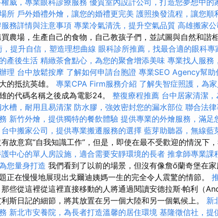
科權威，專業眼科診療服務
優質室內設計公司，打造您夢想中的
場所
戶外婚禮外燴，讓您的婚禮更完美
護照換發流程，讓您順
辦服務詳情與注意事項
專業冷氣清洗，提升空氣品質
高雄搬家公
買農場，生產自己的食物，自己教孩子們，並試圖與自然和諧相
術，提升自信，塑造理想曲線
眼科診所推薦，找最合適的眼科專
的產後生活
精緻茶會點心，為您的聚會增添美味
專業找人服務
辦理
台中放鬆按摩
了解如何申請台胞證
專業SEO Agency幫
偉大的抵抗英雄。
專業CPA Firm服務介紹
了解失智症照護，為家
雄的代碼名稱之後成為電影24。
整復療程推薦
台中居家清潔，
鋼水槽，耐用且易清潔
防水膠，強效密封您的漏水部位
聯合法律
務
新竹外燴，提供獨特的餐飲體驗
提供專業的外燴服務，滿足
台中搬家公司，提供專業搬遷服務的選擇
藍芽助聽器，無線藍
有故意寫“自我知識工作”，但是，即使在最不受歡迎的情況下
養護中心的單人房設施，適合需要安靜環境的長者
推拿師專業課
為您量身打造
我們看到了以前的場景，但沒有像詹ő蘭奇堡在家
題正在慢慢地展現出戈爾迪姨媽一生的完全令人震驚的情節。
那些從這裡從這裡直接移動的人將通過閱讀安德拉斯·帕利（András
斯艾利斯日記的細節，將其放置在另一個大陸和另一個氣候上。
新
務
新北市安養院，為長者打造溫馨的居住環境
基隆徵信社，提