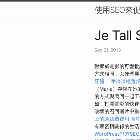
使用SEO來
Je Tall
Sep 21, 2013
對挪威電影的可愛批
方式相同，以便瑪麗
牙齒
二手冷凍櫃選
（Maria）存儲在她
的方式與閃回一起
如，打開電影的快速
破壞的召回圖片中
上的助聽器費用
台
有著密切關係的生
WordPress打造S