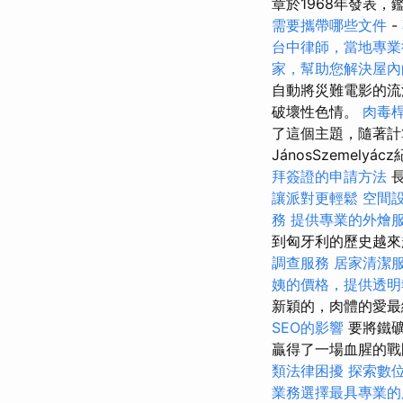
章於1968年發表，
需要攜帶哪些文件
-
台中律師，當地專業
家，幫助您解決屋內
自動將災難電影的流
破壞性色情。
肉毒
了這個主題，隨著計
JánosSzemel
拜簽證的申請方法
長
讓派對更輕鬆
空間
務
提供專業的外燴
到匈牙利的歷史越
調查服務
居家清潔
姨的價格，提供透明
新穎的，肉體的愛最
SEO的影響
要將鐵礦
贏得了一場血腥的
類法律困擾
探索數
業務選擇最具專業的