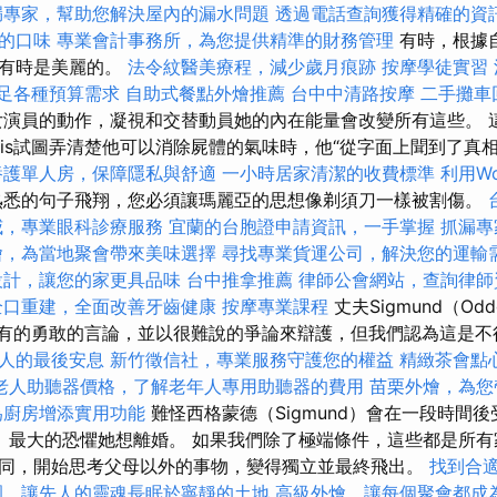
漏專家，幫助您解決屋內的漏水問題
透過電話查詢獲得精確的資
的口味
專業會計事務所，為您提供精準的財務管理
有時，根據
，有時是美麗的。
法令紋醫美療程，減少歲月痕跡
按摩學徒實習
，滿足各種預算需求
自助式餐點外燴推薦
台中中清路按摩
二手攤車
演員的動作，凝視和交替動員她的內在能量會改變所有這些。 
weis試圖弄清楚他可以消除屍體的氣味時，他“從字面上聞到了真
養護單人房，保障隱私與舒適
一小時居家清潔的收費標準
利用Wo
悉的句子飛翔，您必須讓瑪麗亞的思想像剃須刀一樣被割傷。
威，專業眼科診療服務
宜蘭的台胞證申請資訊，一手掌握
抓漏專
燴，為當地聚會帶來美味選擇
尋找專業貨運公司，解決您的運輸
設計，讓您的家更具品味
台中推拿推薦
律師公會網站，查詢律師
全口重建，全面改善牙齒健康
按摩專業課程
丈夫Sigmund（Odd
他所有的勇敢的言論，並以很難說的爭論來辯護，但我們認為這是
人的最後安息
新竹徵信社，專業服務守護您的權益
精緻茶會點
老人助聽器價格，了解老年人專用助聽器的費用
苗栗外燴，為您
為廚房增添實用功能
難怪西格蒙德（Sigmund）會在一段時間
ia）最大的恐懼她想離婚。 如果我們除了極端條件，這些都是所
同，開始思考父母以外的事物，變得獨立並最終飛出。
找到合
園，讓先人的靈魂長眠於寧靜的土地
高級外燴，讓每個聚會都成