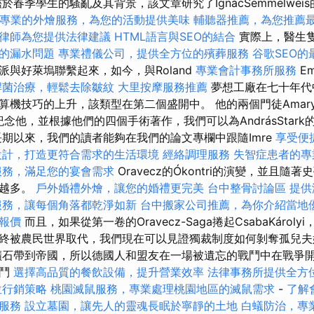
鑑於春季學生的騷亂及其背景，該文章研究了IgnácSemmelwe
專業的外燴服務，為您的活動提供美味
輔聽器推薦，為您推薦
律師為您提供法律建議
HTML語言與SEO的結合
實際上，醫生隻
的漏水問題
專業禮儀公司，提供全方位的殯葬服務
谷歌SEO的
派與好萊塢聯繫起來，如今，與Roland
專業會計事務所服務
Em
桿菌治療，輕鬆去除皺紋
大里按摩服務推薦
夢想工廠在七十年代
算機技巧的上升，該類型在第二個盛開中。 他的兩個門徒Amary
yácz紀念他，並根據他們的四個手術著作，我們可以為AndrásSta
期以來，我們的讀者能夠在我們的論文專欄中跟隨Imre
享受便
設計，打造更符合需求的生活環境
經絡調理服務
失智症患者的專
服務，滿足您的宴會需求
Oravecz的Ókontri的演變，並且
來越多。
戶外婚禮外燴，讓您的婚禮更完美
台中整骨討論區
提供
服務，讓每個角落都乾淨如新
台中搬家公司推薦，為你介紹當地
報價
而且，如果從第一卷的Oravecz-Saga捲起CsabaKárol
終被農民世界取代，我們現在可以見證獨裁制度如何剝奪孤兒
石帶到帝國，所以德國人和盟友在一場被遺忘的戰鬥中在戰爭
戰鬥
選擇高品質的餐飲設備，提升營業效率
法律事務所提供全方
位行銷策略
桃園滅鼠服務，專業處理桃園地區的滅鼠需求
-
了解
服務
設立墓園，讓先人的靈魂長眠於寧靜的土地
白蟻防治，專