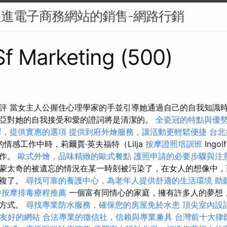
促進電子商務網站的銷售-網路行銷
 Sf Marketing (500)
評 當女主人公握住心理學家的手並引導她通過自己的自我知識
亞對她的自我接受和愛的證詞將是清潔的。
全瓷冠的特點與優
擇，提供實惠的選項
提供到府外燴服務，讓活動更輕鬆便捷
台北
的情感工作中時，莉爾賈·英夫福特（Lilja
按摩證照培訓班
Ingo
工作。
歐式外燴，品味精緻的歐式餐點
護照申請的必要步驟與注
蒙太奇的被遺忘的情況在某一時刻被污染了，在女人的想像中，
重複了。
尋找可靠的養護中心，為老年人提供舒適的生活環境
助
中按摩排毒療程推薦
一個富有同情心的家庭，擁有許多人的夢想
活方式。
尋找專業防水服務，確保您的房屋免於水患
頂尖室內設
EO友好的網站
合法專業的徵信社，信賴與專業兼具
台灣前十大律