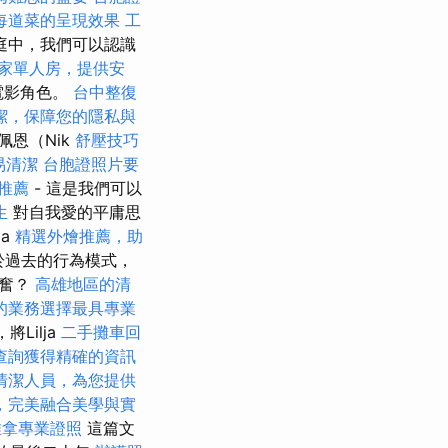
每道菜的呈現效果
工
庭中，我們可以認識
家單人房，提供安
電影角色。
台中整復
潔，保障您的隱私與
佩恩（Nik
舒壓技巧
易清潔
台胞證照片要
拿推薦
- 這是我們可以
生
對自我愛的平庸思
a
精選外燴推薦，助
於過去的行為模式，
興奮？
高雄地區的清
的業務選擇最具專業
Lilja
二手攤車回
查詢獲得精確的資訊
清潔人員，為您提供
，完美融合美學與實
推拿專業證照
這篇文