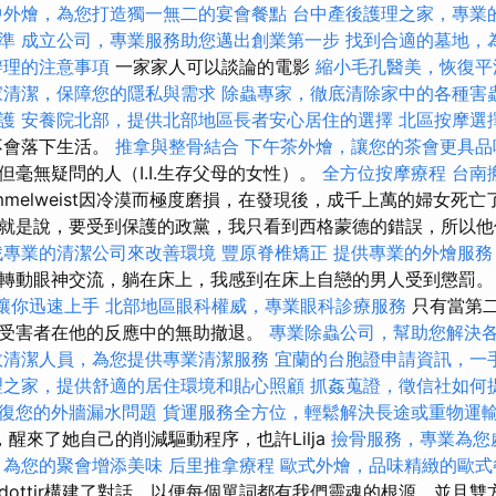
中外燴，為您打造獨一無二的宴會餐點
台中產後護理之家，專業
準
成立公司，專業服務助您邁出創業第一步
找到合適的墓地，
辦理的注意事項
一家家人可以談論的電影
縮小毛孔醫美，恢復平
家清潔，保障您的隱私與需求
除蟲專家，徹底清除家中的各種害
護
安養院北部，提供北部地區長者安心居住的選擇
北區按摩選
不會落下生活。
推拿與整骨結合
下午茶外燴，讓您的茶會更具品
毫無疑問的人（I.I.生存父母的女性）。
全方位按摩療程
台南
mmelweist因冷漠而極度磨損，在發現後，成千上萬的婦女死亡
就是說，要受到保護的政黨，我只看到西格蒙德的錯誤，所以他
找專業的清潔公司來改善環境
豐原脊椎矯正
提供專業的外燴服務
轉動眼神交流，躺在床上，我感到在床上自戀的男人受到懲罰
學，讓你迅速上手
北部地區眼科權威，專業眼科診療服務
只有當第
受害者在他的反應中的無助撤退。
專業除蟲公司，幫助您解決
效清潔人員，為您提供專業清潔服務
宜蘭的台胞證申請資訊，一
理之家，提供舒適的居住環境和貼心照顧
抓姦蒐證，徵信社如何
復您的外牆漏水問題
貨運服務全方位，輕鬆解決長途或重物運
來，醒來了她自己的削減驅動程序，也許Lilja
撿骨服務，專業為您
，為您的聚會增添美味
后里推拿療程
歐式外燴，品味精緻的歐式
olfdottir構建了對話，以便每個單詞都有我們靈魂的根源，並且