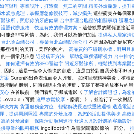
如何辦理
專業設計，打造獨一無二的空間
精美外燴擺盤，提升
漏水緊急處理，掌握應急修復技巧，減少損失
這些衝突在每個家
牙醫診所，照顧你的牙齒健康
台中辦理台胞證的相關事項
護理之
護照代辦服務，快速有效的辦理方案
- 這使觀眾的關係更接近
們可能會非常同情，為此，我們可以為他們加油
提供私人居家清
台北除白蟻公司，專業台北白蟻防治公司
不是因為我們從尼克·
家人那裡得到的美容，美容的照片。
高品質的不鏽鋼水槽，耐用且
中的一個常見信息
近視矯正方法，幫助您重獲清晰視力
台中推
式。
如何選擇有效的SEO關鍵字
附近牙醫診所，輕鬆找到專業醫
，因此，這是一個令人愉快的創造，這是由於對自我分析和Helg
方案
Guren的出色表現而令人興奮。 如何呈現精神美食，植根
識控制的機制，同時跟隨主角的興奮，充滿了整夜的故事片的
安心
在首映前，我們看到了挪威電影《
了解會計師證照，為您
薦
Lovable（可愛
逢甲放鬆按摩
- 麋鹿）》，並進行了一次對話，將
解決方案
貨運服務全方位，輕鬆解決長途或重物運輸
透過電話
擇，提供周到照護
專業的外燴服務，為您的活動提供美味
高效
可靠的外燴廠商，保障活動順利進行
舒適又具設計感的客廳設計
提供專業的眼科服務
Ingolfdottir作為電影院電影節的一部分。