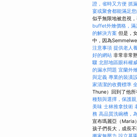
證，省時又方便
抓
宴或聚會都能滿足您
似乎無限地被忽視
buffet外燴價格
的解決方案
但是，女
中，因為Semmel
注意事項
提供老人
好的網站
非常非常熟
驟
北部地區眼科權
的漏水問題
宜蘭外
與定義
專業的裝潢
家清潔的收費標準
Thune）回到了
種類與選擇，保護親
美味
士林推拿技術
務
高品質洗碗槽，
宣布瑪麗亞（Mar
孩子們長大，成長不
搬家無壓力
設立墓