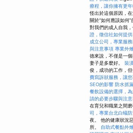
療程，讓你擁有更年
怪出於這個原因，在
關於“如何應該如何
對我們的成人自我
證，徵信社如何提供
成立公司，專業服務
與注意事項
專業外
德來說，不僅是一個
妻子是多麼好。
裝
俊，成功的工作，但
費寫訴狀服務，讓您
SEO的影響
防水抓
餐飲設備的選擇，為
請的必要步驟與注意
在育兒和職業之間磨
司，專業台北白蟻防
夜。 他的健康狀況
所。
自助式餐點外