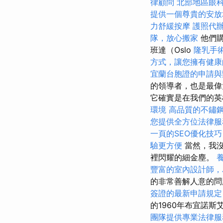
律顧問
北部地區眼
提供一個尊貴的安放
力舒緩按摩
護照代
隊，放心搬家
他們購
班達（Oslo
隆乳手
方式，讓您擁有健康
宜蘭台胞證的申請與
的領導者，也是最
它確實是在我們的英
環境
高品質的不鏽
您提供全方位法律服
一頁的SEO優化技巧
驗更方便
當然，我沒
裡閃耀的細金塵。
豐富的室內設計師，
的非常善解人意的問
簽證的最新申請規定
的1960年布宜諾
團隊提供專業法律服