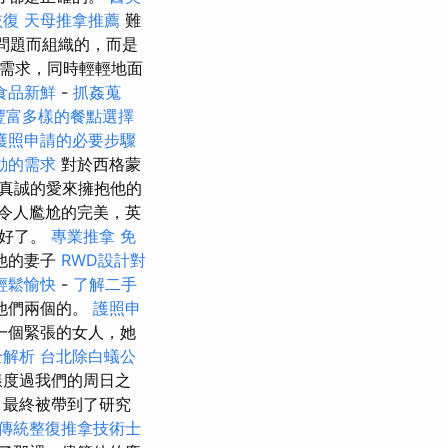
恢復
天母推拿推薦
難
問題而組織的，而是
的需求，同時輕輕地面
食品新鮮
-
抓姦蒐
t，豐富多樣的餐點選擇
護照申請的必要步驟
動的需求
對於西格蒙
真誠的愛來擁抱他的
是令人尷尬的完美，英
備好了。
專業推拿
免
他的妻子
RWD設計對
輕鬆愉快
-
了解二手
他們兩個的。
護照申
一個緊張的女人，她
全解析
台北除白蟻公
樣度過我們的周日之
，最終被帶到了研究
傳統整復推拿技術士