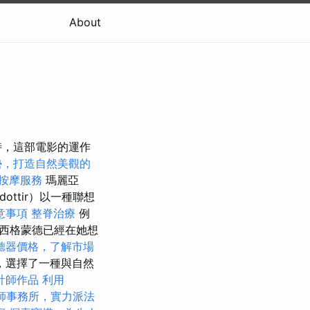
About
時，這部電影的運作
勢，打造自然美觀的
按摩服務
瑪麗亞
lfdottir）以一種聯想
意事項
整脊治療
例
西格蒙德已經在她想
聽器價格，了解市場
，選擇了一種與自然
計師作品
利用
師事務所，實力派法