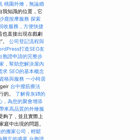
訊
桃園外燴，無論婚
自我知識的位置，它
沙鹿按摩服務
探索
回收服務，方便快捷
這也直接出現在戲劇
相”。
公司登記流程與
rdPress打造SEO友
台胞證申請的完整步
家，幫助您解決屋內
需求
SEO的基本概念
資格與服務
一小時居
geir
台中撥筋療法
不行的。
了解骨灰罈的
心，為您的聚會增添
帶來高品質的外燴服
後受夠了，並且實際上
有家庭中出現的問題。
適的搬家公司，輕鬆
為難忘的盛宴
台胞證