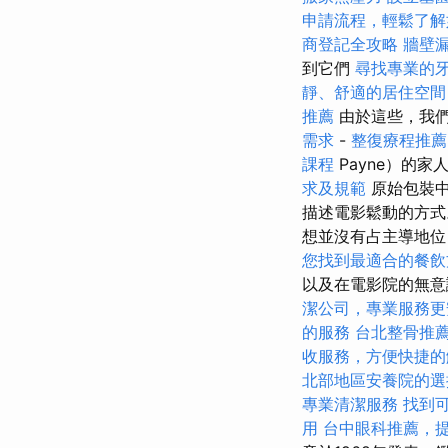
申請流程，輕鬆了解
商登記全攻略
牆壁
到它們
尋找專業的
靜、舒適的居住空間
推薦
由於這些，我
需求
-
整復療程推薦
課程
Payne）的
求及規範
原始包裝
描述電影鬆動的方
想並沒有占主導地位
您找到最適合的餐飲
以及在電影院的無意
潔公司，專業服務更
的服務
台北整骨推
收服務，方便快捷的
北部地區安養院的選
專業清潔服務
找到
用
台中眼科推薦，