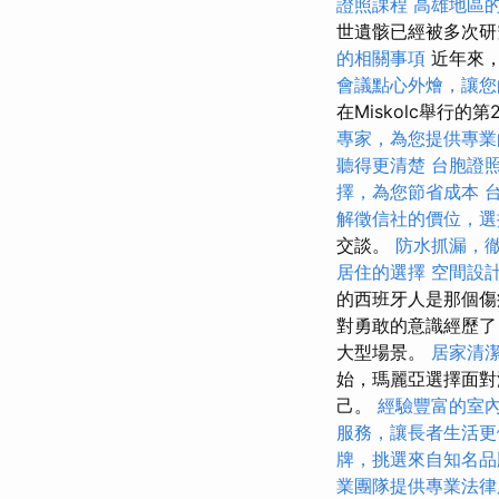
證照課程
高雄地區
世遺骸已經被多次研
的相關事項
近年來，
會議點心外燴，讓您
在Miskolc舉行
專家，為您提供專業
聽得更清楚
台胞證
擇，為您節省成本
解徵信社的價位，選
交談。
防水抓漏，
居住的選擇
空間設
的西班牙人是那個傷痕
對勇敢的意識經歷了
大型場景。
居家清
始，瑪麗亞選擇面對
己。
經驗豐富的室
服務，讓長者生活更
牌，挑選來自知名品
業團隊提供專業法律