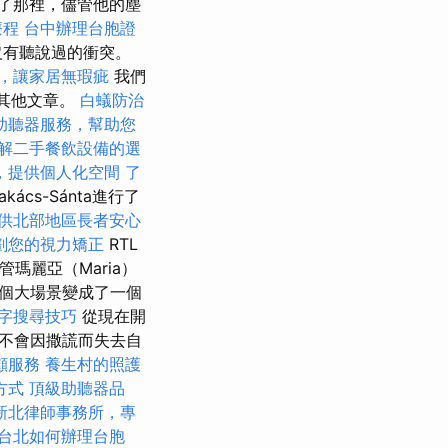
了那裡，儘管他的塵
療程
台中辦理台胞證
沒有聽說過的衝突。
，讓家居無瑕疵
我們
的其他文章。
白蟻防治
助聽器服務，幫助您
解二手餐飲設備的選
，提供個人化空間
了
akács-Sánta進行了
供北部地區長者安心
劃您的視力矯正
RTL
瑪麗亞（Maria）
個大場景變成了一個
字搜尋技巧
從現在開
不會因撒謊而失去自
顧服務
養生村的照護
方式
頂級助聽器品
新北律師事務所，專
台北如何辦理台胞