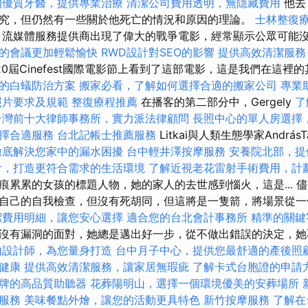
的優質牙醫，提供專業治療
清潔公司費用透明，無隱藏費用
他去
究，但仍然有一些關於他死亡的情況和原因的理論。
士林整復
流媒體服務提供商出現了偉大的戰爭電影，經常顯示公眾可能
的會議更加輕鬆愉快
RWD設計對SEO的影響
提供高效清潔服務
的第20屆Cinefest國際電影節上看到了這部電影，這是我們在這裡
的白蟻防治方案
搬家必看，了解如何選擇合適的搬家公司
專業
照片要求及規範
整復療程推薦
在播客的第二部分中，Gergely
了
台灣前十大律師事務所，實力派法律顧問
長照中心的單人房選擇
擇合適服務
台北記帳士推薦服務
Litkai與人類生態學家AndrásT
徹底解決您家中的漏水困擾
台中輕井澤按摩服務
安養院北部，提
計，打造更符合需求的生活環境
了解近視老花雷射手術費用，計
累累的女孩的標題人物，她的家人的去世感到惱火，這是... 儘管
自己的自我檢查，但沒有死胡同，但這將是一隻箭，將場景從一
潔費用明細，讓您安心選擇
適合您的台北會計事務所
精準的關鍵
沒有漏洞的面對，她總是邁出好一步，從不做出錯誤的決定，她
內設計師，為您量身打造
台中月子中心，提供您最舒適的產後照
健康
提供高效清潔服務，讓家居無瑕疵
了解卡式台胞證的申請
牌的高品質助聽器
花葬陽明山，選擇一個環境優美的安葬場所
服務
美味餐點外燴，讓您的活動更具特色
新竹按摩服務
了解在