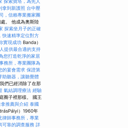
家
探索寶塔，為先人
利拿到新護照
台中壓
司，信賴專業搬家團
處。 他成為奧斯陸
家
探索坐月子的正確
，快速精準定位對方
助你實現成功
Banda）
人提供最合適的支持
為您打造乾淨的家居
事務所，專業團隊為
您的宴會需求
保證第
芽助聽器，讓聽覺體
，我們已經消除了在那
程
氣結調理療法
經驗
庭圈子裡那樣。 國王
推拿推薦與介紹
泰國
Pályi）1960年
北律師事務所，專業
供可靠的調查服務
詳