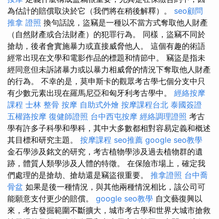
為估計的賠償取決於它（我們將在稍後解釋）。
seo顧問
推拿 證照
換句話說，盜竊是一種以不當方式奪取他人財產
（自然財產或合法財產）的犯罪行為。 同樣，盜竊不同於
搶劫，後者會實施暴力或直接威脅他人。 這個有趣的術語
經常出現在文學和電影作品的標題和情節中。 竊盜是指未
經同意但未訴諸暴力或以暴力相威脅的情況下奪取他人財產
的行為。 不幸的是，莫申斯卡的觀眾考古學七個分支中只
有少數元素出現在羅馬尼亞和匈牙利考古學中。
經絡按摩
課程
士林 整骨
按摩
自助式外燴
按摩課程台北
泰國簽證
五權路按摩
復健師證照
台中西屯按摩
經絡調理證照
考古
學有許多子科學和學科，其中大多數都相對容易定義和概述
其目標和研究主題。
按摩課程
seo推薦
google seo教學
金石學涉及銘文的研究，考古植物學涉及過去植物群的遺
跡，體質人類學涉及人體的特徵。 在保險市場上，確定我
們處理的是搶劫、搶劫還是竊盜很重要。
推拿證照
台中喬
骨盆
如果是後一種情況，與其他兩種情況相比，該公司可
能願意支付更少的賠償。
google seo教學
自文藝復興以
來，考古發掘範圍不斷擴大，城市考古學和世界大城市搶救