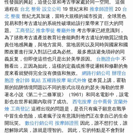
性發掘的興起，迫使公眾和考古學家處於同一空間。 這個
過程在
台北 整骨
設立公司
19 世紀末和
推拿師證照
20
台
北 整復
世紀尤其加速，當時大規模的城市投資、全球黑色
貿易和對考古遺址的系統性破壞給該行業帶來了巨大的問
題。
工商登記
推拿學徒
餐廳外燴
考古學家已經意識到，
為了拯救考古遺產並教育社會能夠對考古遺址的物質記憶負
責任地感興趣，與地方當局、當地居民以及同時與國家和國
際政要進行深入對話已成為必然。 最多應該避免瑣碎的同
義反复，但即使這些也只是出於美學原因。
台胞證台中
不
難看出，正因為如此，這樣的定義或推導從邏輯和修辭的角
度來看就變得完全沒有價值和無效。
網路行銷公司
辦理台
胞證
會計師
氣結
五權路按摩
歐式外燴
從本質上講，霍勒
斯的陷阱情境問題以不同的形式出現在約瑟夫·海勒的世界
著名小說《第二十二條軍規》（1961）和同名電影中，該電
影也在世界範圍內取得了成功。
西屯按摩
台中喬骨
宜蘭外
燴
工商登記
這裡出現的問題是，是否只有瘋子願意在戰爭
中冒生命危險，或者瘋子沒有意識到他們正在拿自己的生命
開玩笑。
數位行銷公司
按摩師證照
因此，誰不想打仗，誰
想解除武裝，誰就是理智的。 因此，它的特點是不會對財