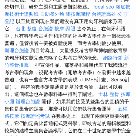
確切作用、研究主題和主題更難以概述。
local seo
腳底按
摩技術士證照班
自助餐外燴
學按摩課程
台胞證高雄
公司
登記
以至於直到現在我們還沒有真正用匈牙利語來形容
它。
台北 整復
台胞證
按摩 證照
迄今為止，在匈牙利語
中，只有科學考古著作和所謂的社區考古學作為一個概念很
普遍，儘管後者主要被媒體使用，而考古學則較少使用。
辦理台胞證
到目前為止，大量涉及考古學和博物館教育學
的匈牙利文獻完全忽略了公共考古學的概念。
網路行銷
新
竹整骨推薦
一些宣傳作品、部落格和書籍代表了我國流行
考古學的現象，視覺考古學（開放考古學）在發掘中越來越
普遍，也有一些官方考古學的表現（LIMES計畫、Seuso計
畫）。 精確的數學定義通常是基於集合論，由此可以看
出，這個概念也在數學科學中得到了闡述。
士林 整骨
按摩
小腿
辦理台胞證
關係，如果我們接受某些集合的直積的子
集也是集合的定義，那麼可以用它們執行集合運算。
五權
路按摩
按摩證照考試
在數學史上，出現了兩個更重要的範
式，它們的定義比普通範式更科學，即較古老的邏輯模型和
較新的結構主義集合論模型，它們在二十世紀的數學中完全