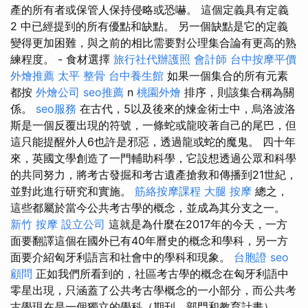
產的所有者或保管人保持侵略或恐嚇。 這個定義具有定義
2 中已經提到的所有優點和缺點。 另一個缺點是它的定義
變得更加困難，與之前的相比需要對公理集合論有更高的熟
練程度。 - 食材選擇
旅行社代辦護照
會計師
台中按摩平價
外燴推薦
太平 整骨
台中養生館
如果一個集合的所有元素
都按
外燴公司
seo推薦
n
桃園外燴
排序，則該集合稱為關
係。
seo服務
在古代，5以及後來的煉金術士中，烏洛波洛
斯是一個反覆出現的符號，一條蛇或龍咬著自己的尾巴，但
這只能提醒外人6也許是邪惡，透過龍或蛇的魔鬼。 四十年
來，英國文學創造了一門輔助科學，它設想透過公眾和科學
的共同努力，將考古發掘和考古遺產搶救和傳播到21世紀，
並對此進行研究和實施。
筋絡按摩課程
大腿 按摩
總之，
這些都屬於當今公共考古學的概念，並成為其分支之一。
新竹 按摩
設立公司
這就是為什麼在2017年的今天，一方
面要翻譯這個在國外已有40年曆史的概念和學科，另一方
面要介紹匈牙利語言和社會中的學科和現象。
台胞證
seo
顧問
正如我們所看到的，社區考古學的概念在匈牙利語中
零星出現，只涵蓋了公共考古學概念的一小部分，而公共考
古學現在是一個獨立的學科（期刊、部門和教育計畫）。