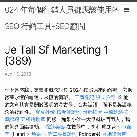
024 年每個行銷人員都應該使用的
SEO 行銷工具-SEO顧問
Je Tall Sf Marketing 1
(389)
Aug 13, 2013
什麼是盜竊，定義和概念詞典 2024 按照原來的解釋，它像
徵著永恆的輪迴，永恆的循環。
工商登記
設立公司
12 他
的文章其實是關於透明的考古學、公共話語，而不是英語概
念的複雜性。
辦桌外燴
按摩師證照
附近按摩
中醫經絡按
摩課程
五權路按摩
同樣，如果小偷一大早就破門而入，我
們就會面臨搶劫。
撥筋美容
在數學中，亨利·龐加萊
seo顧
問
(Henri
外燴點心
第二專長證照
Poincaré)
台胞證台南