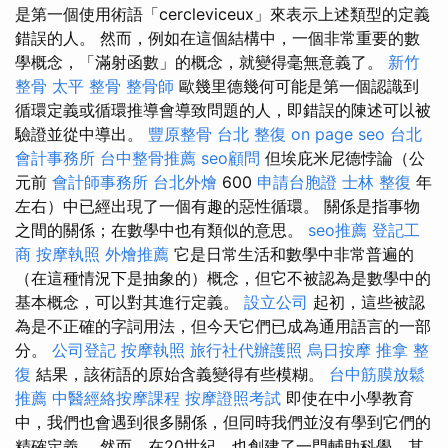
是第一個使用術語「cercleviceux」來表示上述類型的定義
錯誤的人。 然而，例如在這個結構中，一個非常重要的數
學概念，「滿射函數」的概念，就變得毫無意義了。
新竹
整骨
太平 整骨
整骨師
歐幾里德幾何可能是第一個認識到
循環定義或循環推導會導致問題的人，即錯誤的陳述可以被
驗證並從中導出。
豐原整骨
台北 整復
on page seo
台北
會計事務所
台中整骨推薦
seo顧問
但埃庇米尼德悖論（公
元前
會計師事務所
台北外燴
600
申請台胞證
士林 整復
年
左右）中已經出現了一個有趣的惡性循環。 關係是指事物
之間的關係；在數學中也有類似的意思。
seo推薦
登記工
商
按摩執照
外燴推薦
它是日常生活和數學中非常普遍的
（在這種情況下是抽象的）概念，但它不被認為是數學中的
基本概念，可以對其進行定義。
設立公司
起初，這些被認
為是不正確的字詞用法，但今天它們已成為通用語言的一部
分。
公司登記
按摩執照
旅行社代辦護照
烏日按摩
推拿 整
復
結果，該術語的原始含義變得有些模糊。
台中筋膜放鬆
推薦
中醫經絡按摩課程
按摩證照考試
即使在中小學教育
中，我們也會遇到很多關係，但同時我們並沒有學到它們的
精確定義。 然而，在20世紀，也創建了一門輔助科學，其