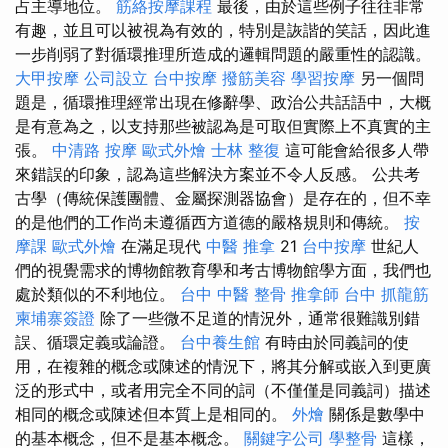
占主導地位。
筋絡按摩課程
最後，由於這些例子往往非常
有趣，並且可以被視為有效的，特別是詼諧的笑話，因此進
一步削弱了對循環推理所造成的邏輯問題的嚴重性的認識。
大甲按摩
公司設立
台中按摩
撥筋美容
學習按摩
另一個問
題是，循環推理經常出現在修辭學、政治公共話語中，大概
是有意為之，以支持那些被認為是可取但實際上不真實的主
張。
中清路 按摩
歐式外燴
士林 整復
這可能會給很多人帶
來錯誤的印象，認為這些解決方案並不令人反感。 公共考
古學（傳統保護團體、金屬探測器協會）是存在的，但不幸
的是他們的工作尚未遵循西方道德的嚴格規則和傳統。
按
摩課
歐式外燴
在滿足現代
中醫 推拿
21
台中按摩
世紀人
們的視覺需求的博物館教育學和考古博物館學方面，我們也
處於類似的不利地位。
台中 中醫 整骨
推拿師
台中 抓龍筋
柬埔寨簽證
除了一些微不足道的情況外，通常很難識別錯
誤、循環定義或論證。
台中養生館
有時由於同義詞的使
用，在複雜的概念或陳述的情況下，將其分解或嵌入到更廣
泛的形式中，或者用完全不同的詞（不僅僅是同義詞）描述
相同的概念或陳述但本質上是相同的。
外燴
關係是數學中
的基本概念，但不是基本概念。
關鍵字公司
學整骨
這樣，