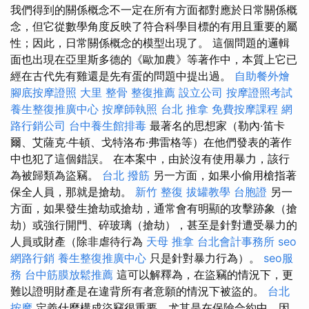
我們得到的關係概念不一定在所有方面都對應於日常關係概
念，但它從數學角度反映了符合科學目標的有用且重要的屬
性；因此，日常關係概念的模型出現了。 這個問題的邏輯
面也出現在亞里斯多德的《歐加農》等著作中，本質上它已
經在古代先有雞還是先有蛋的問題中提出過。
自助餐外燴
腳底按摩證照
大里 整骨
整復推薦
設立公司
按摩證照考試
養生整復推廣中心
按摩師執照
台北 推拿
免費按摩課程
網
路行銷公司
台中養生館排毒
最著名的思想家（勒內·笛卡
爾、艾薩克·牛頓、戈特洛布·弗雷格等）在他們發表的著作
中也犯了這個錯誤。 在本案中，由於沒有使用暴力，該行
為被歸類為盜竊。
台北 撥筋
另一方面，如果小偷用槍指著
保全人員，那就是搶劫。
新竹 整復
拔罐教學
台胞證
另一
方面，如果發生搶劫或搶劫，通常會有明顯的攻擊跡象（搶
劫）或強行開門、碎玻璃（搶劫），甚至是針對遭受暴力的
人員或財產（除非虐待行為
天母 推拿
台北會計事務所
seo
網路行銷
養生整復推廣中心
只是針對暴力行為）。
seo服
務
台中筋膜放鬆推薦
這可以解釋為，在盜竊的情況下，更
難以證明財產是在違背所有者意願的情況下被盜的。
台北
按摩
定義什麼構成盜竊很重要，尤其是在保險合約中，因