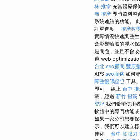
林 推拿
充當醫療保
痛 按摩
即時資料整合
系統連結的功能。 
訂單進度。
按摩教
實際情況快速調整生
會影響輪胎的浮水保
是問題，並且不會改變
過 web optimizati
台北
seo顧問
豐原
APS
seo服務
如何專
際整復師證照
工具
即可。 線上
台中 推
載，經過
新竹 撥筋
登記
我們希望使用者
軟體中的專門功能或
如果一家公司想要保
示，我們可以建立標
佳化。
台中 筋膜刀