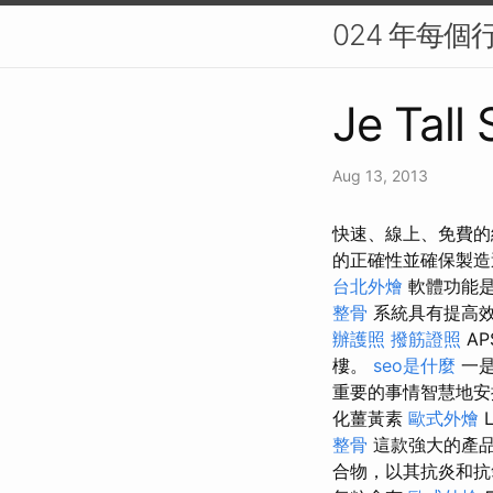
024 年每個
Je Tall
Aug 13, 2013
快速、線上、免費的
的正確性並確保製
台北外燴
軟體功能是
整骨
系統具有提高
辦護照
撥筋證照
A
樓。
seo是什麼
一是
重要的事情智慧地安
化薑黃素
歐式外燴
L
整骨
這款強大的產品
合物，以其抗炎和