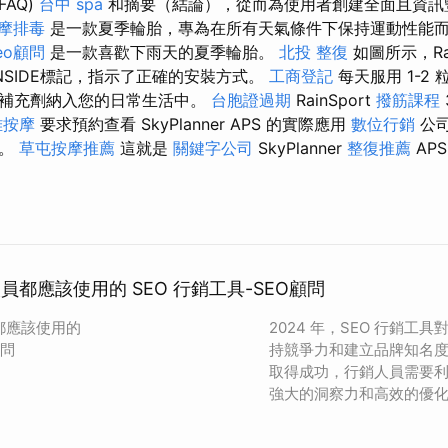
FAQ)
台中 spa
和摘要（結論），從而為使用者創建全面且資訊
摩排毒
是一款夏季輪胎，專為在所有天氣條件下保持運動性能
eo顧問
是一款喜歡下雨天的夏季輪胎。
北投 整復
如圖所示，Rai
和INSIDE標記，指示了正確的安裝方式。
工商登記
每天服用 1-2
將補充劑納入您的日常生活中。
台胞證過期
RainSport
撥筋課程
雅按摩
要求預約查看 SkyPlanner APS 的實際應用
數位行銷
公司
樣。
草屯按摩推薦
這就是
關鍵字公司
SkyPlanner
整復推薦
AP
人員都應該使用的 SEO 行銷工具-SEO顧問
員都應該使用的
2024 年，SEO 行銷工
顧問
持競爭力和建立品牌知名
取得成功，行銷人員需要
強大的洞察力和高效的優