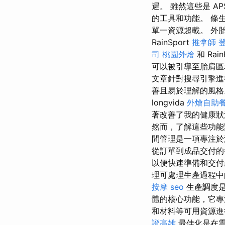
遲。 雖然這些是 A
的工具和功能。 條
單一資源超載。 外
RainSport
推拿師
司
桃園外燴
和 Rain
可以被引導至胎肩區
文章針對搜尋引擎
善且易於理解的風
longvida
外燴自助
著改善了我的健康
然而，了解這些功
間管理是一項專注於
從訂單到成品交付
以便快速準備和交付
理可處理生產過程中
按摩
seo
生產調度
體的核心功能，它專
和材料等可用資源進行
證高雄
最佳化是在