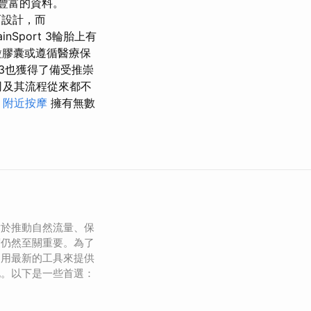
豐富的資料。
而設計，而
nSport 3輪胎上有
 粒膠囊或遵循醫療保
3也獲得了備受推崇
及其流程從來都不
S
附近按摩
擁有無數
具對於推動自然流量、保
度仍然至關重要。為了
利用最新的工具來提供
化。以下是一些首選：