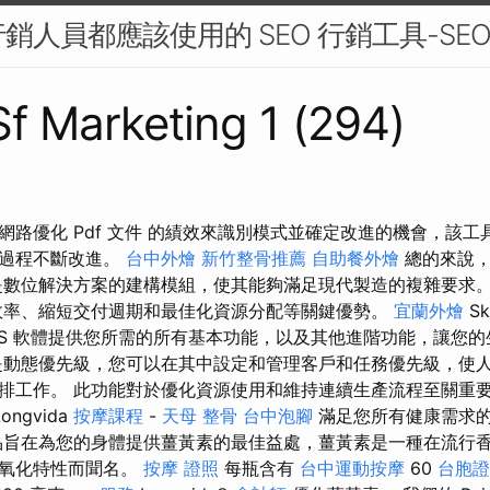
行銷人員都應該使用的 SEO 行銷工具-SE
 Sf Marketing 1 (294)
網路優化 Pdf 文件 的績效來識別模式並確定改進的機會，該
造過程不斷改進。
台中外燴
新竹整骨推薦
自助餐外燴
總的來說，
數位解決方案的建構模組，使其能夠滿足現代製造的複雜要求
效率、縮短交付週期和最佳化資源分配等關鍵優勢。
宜蘭外燴
Sk
PS 軟體提供您所需的所有基本功能，以及其他進階功能，讓您
動態優先級，您可以在其中設定和管理客戶和任務優先級，使
排工作。 此功能對於優化資源使用和維持連續生產流程至關重
ongvida
按摩課程
-
天母 整骨
台中泡腳
滿足您所有健康需求
旨在為您的身體提供薑黃素的最佳益處，薑黃素是一種在流行
抗氧化特性而聞名。
按摩 證照
每瓶含有
台中運動按摩
60
台胞證