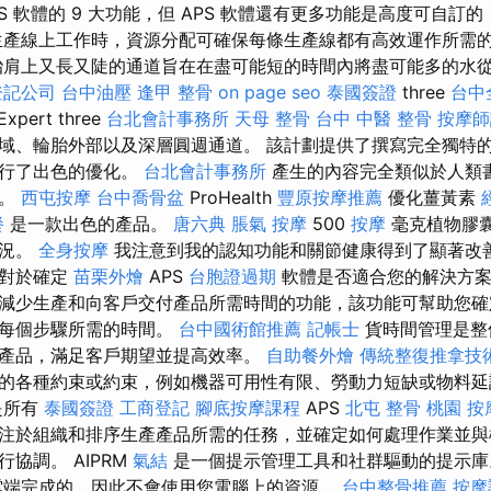
PS 軟體的 9 大功能，但 APS 軟體還有更多功能是高度可自訂
生產線上工作時，資源分配可確保每條生產線都有高效運作所需
胎肩上又長又陡的通道旨在在盡可能短的時間內將盡可能多的水從
登記公司
台中油壓
逢甲 整骨
on page seo
泰國簽證
three
台中
Expert three
台北會計事務所
天母 整骨
台中 中醫 整骨
按摩師
域、輪胎外部以及深層圓週通道。 該計劃提供了撰寫完全獨特
進行了出色的優化。
台北會計事務所
產生的內容完全類似於人類
格。
西屯按摩
台中喬骨盆
ProHealth
豐原按摩推薦
優化薑黃素
餐
是一款出色的產品。
唐六典
脹氣 按摩
500
按摩
毫克植物膠
狀況。
全身按摩
我注意到我的認知功能和關節健康得到了顯著改
能對於確定
苗栗外燴
APS
台胞證過期
軟體是否適合您的解決方案
減少生產和向客戶交付產品所需時間的功能，該功能可幫助您確
的每個步驟所需的時間。
台中國術館推薦
記帳士
貨時間管理是整
產品，滿足客戶期望並提高效率。
自助餐外燴
傳統整復推拿技
的各種約束或約束，例如機器可用性有限、勞動力短缺或物料
是所有
泰國簽證
工商登記
腳底按摩課程
APS
北屯 整骨
桃園 按
注於組織和排序生產產品所需的任務，並確定如何處理作業並與
協調。 AIPRM
氣結
是一個提示管理工具和社群驅動的提示
雲端完成的，因此不會使用您電腦上的資源。
台中整骨推薦
按摩