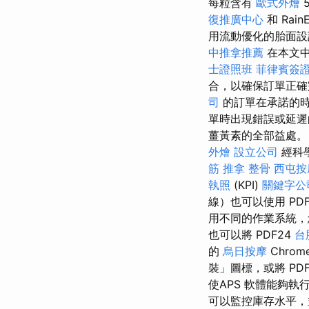
每粒含有
歐式外燴
5
復推廣中心
和 RainE
用流動優化的胎面
中推拿推薦
在本文中
士證照班
菲律賓簽
合，以確保訂單正確
司
的訂單在承諾的時
單時出現錯誤或延遲
薑黃素的全部益處
外燴
設立公司
經科
筋
推拿 整骨
西屯按
執照
(KPI)
關鍵字公
線）也可以使用 PDF
用不同的作業系統，
也可以將 PDF24
台
的
烏日按摩
Chrom
裝」圖標，或將 PD
使APS 軟體能夠
可以監控庫存水平，