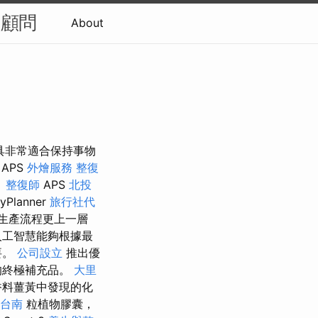
O顧問
About
工具非常適合保持事物
APS
外燴服務
整復
。
整復師
APS
北投
yPlanner
旅行社代
的生產流程更上一層
人工智慧能夠根據最
要。
公司設立
推出優
的終極補充品。
大里
香料薑黃中發現的化
台南
粒植物膠囊，