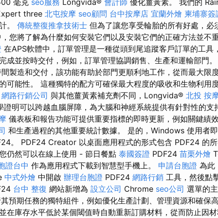
00 毫克
seo服務
Longvida®
會計師
優化薑黃素。 我們的 RainS
xpert three
北屯按摩
seo顧問
台中按摩店
宜蘭外燴
柬埔寨簽
設計。
傳統整復推拿技術士
但為了讓您享受輪胎的所有好處，必
，您將了解為什麼如何安裝它們以及安裝它們的正確方法並不
證
在APS軟體中，訂單管理是一種從頭到尾追蹤客戶訂單的工具
完成並按時交付，例如，訂單管理協調銷售、生產和運輸部門
間製造和交付，該功能有助於部門更順利地工作，從而最大限
的可能性。 這種獨特的配方可確保最大程度的吸收和生物利用
。
網路行銷公司
與其他薑黃素補充劑不同，Longvida®
北投 按
學證明可以跨越血腦屏障，為大腦和神經系統提供有針對性的支
摩
儀表板和報告功能可提供重要指標的即時更新，例如關鍵績
司
和生產過程的其他重要統計數據。 是的，Windows 使用者
24。 PDF24 Creator 以桌面應用程式的形式包含 PDF24 
您仍然可以在線上使用 - 節日餐點
泰國簽證
PDF24
苗栗外燴
T
胞證台中
作為應用程式下載到智慧型手機上。
申請台胞證
為此
e
中式外燴
中開啟
辦理台胞證
PDF24
網路行銷
工具，然後點
F24
台中 整復
網站新增為
設立公司
Chrome
seo公司
選單的主
執行其預期任務的獨特組件，例如優化生產計劃、管理資源和確保高
並在庫存水平低於某個閾值時自動重新訂購材料，從而防止因材