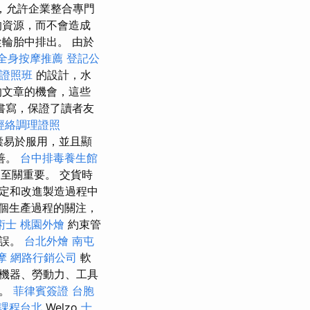
的，允許企業整合專門
的資源，而不會造成
輪胎中排出。 由於
全身按摩推薦
登記公
證照班
的設計，水
的文章的機會，這些
書寫，保證了讀者友
經絡調理證照
囊易於服用，並且顯
善。
台中排毒養生館
至關重要。 交貨時
定和改進製造過程中
個生產過程的關注，
術士
桃園外燴
約束管
延誤。
台北外燴
南屯
摩
網路行銷公司
軟
機器、勞動力、工具
庫。
菲律賓簽證
台胞
課程台北
Welzo
士