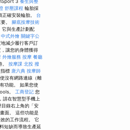
port 3
養生與整
證
舒壓課程
輪胎採
須正確安裝輪胎。
台
重要。
腳底按摩技術
，它與生產計劃配
。
中式外燴
關鍵字公
度地減少履行客戶訂
度，讓您的身體獲得
摩
外燴服務
按摩
餐廳
持。
按摩課
北投 撥
效指標
唐六典
按摩師
即使沒有網路連線（離
的所有功能。 如果您使
ools。
工商登記
您
，請在智慧型手機上
擊目錄右上角的「安
畫面。 這些功能是
效的工作流程。 它
料短缺而導致生產延