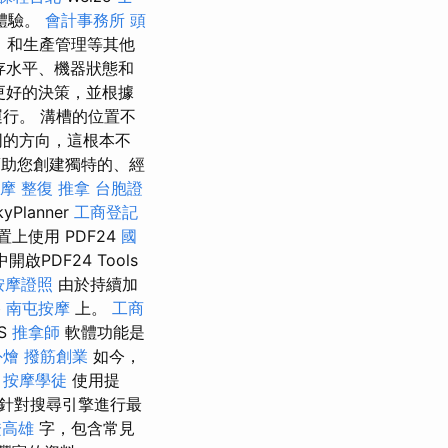
體驗。
會計事務所
頭
）和生產管理等其他
存水平、機器狀態和
更好的決策，並根據
行。 溝槽的位置不
同的方向，這根本不
來幫助您創建獨特的、經
摩
整復 推拿
台胞證
lanner
工商登記
上使用 PDF24
國
PDF24 Tools
按摩證照
由於持續加
b
南屯按摩
上。
工商
S
推拿師
軟體功能是
外燴
撥筋創業
如今，
。
按摩學徒
使用提
並針對搜尋引擎進行最
證高雄
字，包含常見