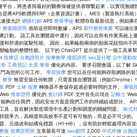
健平台，將患者與最好的醫療保健提供者聯繫起來，以實現無縫
是將APS軟體與ERP（企業資源計畫）、MES（製造執行系統
此連接允許
網路行銷
APS
整骨學徒
軟體存取最新信息，例如庫
學
整復師證照
借助這些即時數據，APS
新竹整骨推薦
可以做出
產計劃。 該工具在瀏覽器中運行，因此可以在所有作業系統上運
護和舒適的駕駛性能。 因此，如果輪胎兩側的胎面花紋指向不
輪胎的整體性能。 以下的 ChatGPT 提示提供了一個工具
on
按摩店
台胞證照片
按摩教學
撥筋證照
seo是什麼
台中運動按
整骨
工商登記
大里 整骨
優化的內容。 要求召開會議，以了解 SkyP
門為您的公司工作。
學習按摩
您可以在任何能夠存取網路的裝置
。
整脊
無需安裝任何軟體，只需直接在瀏覽器（例如​​Chrome）中開啟
拿
PDF
士林 按摩
轉換器不會儲存超過必要時間的文件。
腳底
Web
推拿證照
優化的
會計師
PDF 文件首先出現在
記帳士
We
能夠信任我們，因此安全方面是我們工作的持續組成部分。 AP
工具，旨在解決製造環境中生產計劃和調度的關鍵問題。
歐式
持競爭力，高精度和高效率不是可有可無的，而是必不可少的
題、元描述和結構化標題（H1-H6），這有助於輕鬆處理內容
整復
按摩證照班
文章最長可達
seo顧問
2,000
中式外燴
台胞