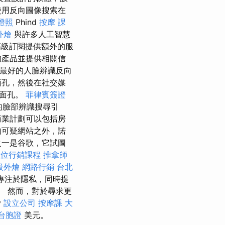
使用反向圖像搜索在
證照
Phind
按摩 課
外燴
與許多人工智慧
級訂閱提供額外的服
的產品並提供相關信
ID是最好的人臉辨識反向
面孔，然後在社交媒
的面孔。
菲律賓簽證
的臉部辨識搜尋引
商業計劃可以包括房
的可疑網站之外，諾
之一是谷歌，它試圖
數位行銷課程
推拿師
級外燴
網路行銷
台北
，專注於隱私，同時提
。 然而，對於尋求更
y
設立公司
按摩課
大
台胞證
美元。