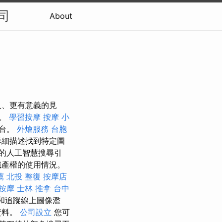
司
About
入、更有意義的見
驗。
學習按摩
按摩 小
平台。
外燴服務
台胞
詳細描述找到特定圖
費的人工智慧搜尋引
識產權的使用情況。
薦
北投 整復
按摩店
按摩
士林 推拿
台中
現和追蹤線上圖像濫
資料。
公司設立
您可