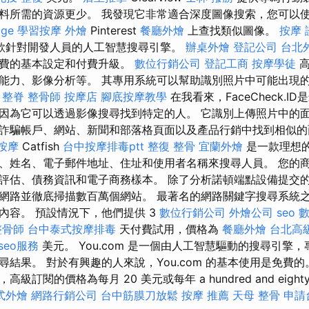
料所需的資源更少。 我發現它非常適合深度圖像搜索，您可以
age
學習按摩
外燴
Pinterest
餐廳外燴
上查找類似圖像。
按摩 
款針對開發人員的人工智慧搜尋引擎。
辦桌外燴
登記公司
台北
免費的基本設定和付費升級。
數位行銷公司
登記工商
按摩學徒
高
能力、影像分析等。 其專用系統可以幫助識別照片中可能出現
。
整脊
整骨師
按摩店
腳底按摩教學
在我看來，FaceCheck.
因為它可以透過影像搜尋找到特定的人。 它識別上傳照片中的
詐騙帳戶、網站、新聞和部落格頁面以及產品行銷中找到相似
 按摩
Catfish
台中按摩排毒ptt
整復 整骨
宜蘭外燴
是一款理想
、姓名、電子郵件地址、住址和使用者名稱來搜尋人員。 您的
評估、債務資訊和電子商務樣本。 除了分析諾頓端點設備提交
網路並徹底掃描數百萬個網站。 最著名的網路關鍵字搜尋系統
內容。 預設情況下，他們提供 3
數位行銷公司
外燴公司
seo
整骨師
台中泰式按摩排毒
天付費試用，價格為
餐廳外燴
台北高
seo服務
美元。 You.com 是一個由人工智慧驅動的搜尋引擎
結果。 對於有興趣的人來說，You.com 的基本使用是免費的
訂閱的價格為每月 20 美元或每年 a hundred and eight
式外燴
網路行銷公司
台中筋膜刀放鬆
按摩 推薦
天母 整骨
申請