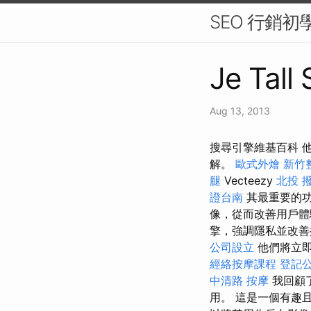
SEO 行銷
Je Tall
Aug 13, 2013
搜尋引擎維基百科 
解。
歐式外燴
新竹
腿
Vecteezy
北投 
證台南
其最重要的功
像，從而改善用戶
擎，強調隱私並改善
公司設立
他們將立即
經絡按摩課程
登記
中清路 按摩
我回顧
用。 這是一個有趣