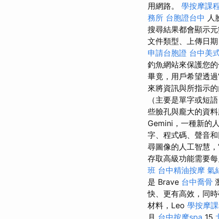
用網路。
學按摩課
務所
台胞證台中
人臉
搜尋結果都會顯示元
文件類型、上傳日期
申請台胞證
台中美
釣魚網站來保護您
畢竟，用戶希望透過
來將資訊與所指示的
（主要是單字或短語
些臉孔與龐大的資料
Gemini，一種新
字、程式碼、聲音和
尋圖像的人工智慧，
存取高級功能需要每月
班
台中精油按摩
氣
是 Brave
台中喬骨
快、更有高效，同
材料，Leo
學按摩課
月
台中按摩spa
15