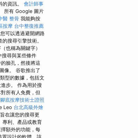
料的資訊。
會計師事
 Google 圖片
中醫 整骨
我能夠按
區按摩
台中整復推薦
您可以透過避開網路
查的搜尋引擎技術。
字（也稱為關鍵字）
中搜尋與某些條件
中的臉孔，然後將這
圖像。 谷歌推出了
多種類型的數據，包括文
進步。 作為用於搜
本對所有人免費，但
腳底按摩技術士證照
 Leo
台北高級外燴
旨在讓您的搜尋更
、專利、產品或教育
選擇額外的功能，每
裝置設計的軟體，該