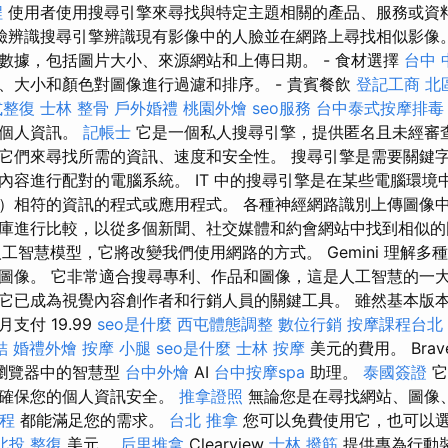
程
使用者使用搜尋引擎來尋找與特定主題相關的產品、服務或資
辨識搜尋引擎辨識現有影像中的人臉並在網路上尋找相似影像。 所有
數據，包括圖片大小、來源網站和上傳日期。 - 食材選擇
台中 
、大小和顏色對圖像進行過濾和排序。 - 貴賓餐飲
登記工商
北
式整復
士林 整骨
戶外婚禮
桃園外燴
seo服務
台中泰式按摩排毒
的個人資訊。
記帳士
它是一個私人搜尋引擎，提供匿名且未經審
它們來尋找所需的資訊、速度和安全性。 搜尋引擎是需要關鍵
內容進行配對的電腦系統。 IT 中的搜尋引擎是在某些電腦環境
）相符的資訊的程式或應用程式。 各種神經網路識別上傳圖像
庫進行比較，以從多個新聞、社交媒體和約會網站中找到相似的
的人工智慧模型，它將改變我們使用網路的方式。 Gemini 理解
圖像。 它非常適合搜尋專利、作品和圖像，這是人工智慧的一大
它已成為視覺內容創作者和行銷人員的關鍵工具。 雖然基本版
支付 19.99
seo是什麼
西屯體態調整
數位行銷
按摩課程台北
結
婚禮外燴
按摩 小腿
seo是什麼
士林 按摩
美元的費用。 Brave
瀏覽器中的智慧型
台中外燴
AI
台中按摩spa
助理。
泰國簽證
它
時確保您的個人資訊安全。
推拿證照
無論您是在尋找網站、圖像
程
都能滿足您的需求。
台北 推拿
您可以免費使用它，也可以
北投 整復
美元。
后里推拿
Clearview
士林 撥筋
提供專為行動