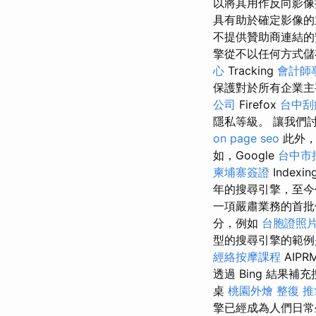
以將其用作反向影像
具有助於確定影像
不提供贊助商連結的
擎從不以任何方式
心
Tracking
會計師
保護對於所有企業
公司
Firefox
台中刮
隱私等級。 讓我們
on page seo
此外，
如，Google
台中市
柬埔寨簽證
Indexin
年的搜尋引擎，至
一項嚴肅業務的首
分，例如
台胞證照
型的搜尋引擎的範例
經絡按摩課程
AIPR
透過 Bing 結果
桌
桃園外燴
整復 推
擎已經成為人們日