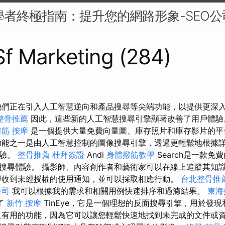
初學者終極指南：提升您的網路形象-SEO公
 Sf Marketing (284)
他們正在引入人工智慧逆向和產品搜尋等尖端功能，以提供更深
整骨推薦
因此，這些新的人工智慧搜尋引擎顯著改善了用戶體
撥筋
按摩
是一個提供大量免費向量圖、庫存照片和庫存影片的
能之一是由人工智慧控制的圖像搜尋引擎，透過更輕鬆地根據
體驗。
整骨推薦
杜拜簽證
Andi
身體撥筋教學
Search是一款免
搜尋體驗。 攝影師、內容創作者和藝術家可以在線上追蹤其知
收到未經授權的使用通知，並可以採取相應行動。
台北整骨推
公司
我可以根據我的需求和相關用例快速排序和過濾結果。
東海
了
新竹 按摩
TinEye，它是一個理想的反面搜尋引擎，用於發
且有用的功能，因為它可以讓您輕鬆快速地找到未完成的文件或