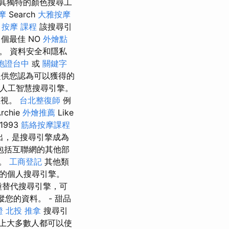
其獨特的顏色搜尋工
摩
Search
大雅按摩
。
按摩 課程
該搜尋引
個最佳 NO
外燴點
。 資料安全和隱私
胞證台中
或
關鍵字
供您認為可以獲得的
人工智慧搜尋引擎。
重視。
台北整復師
例
chie
外燴推薦
Like
1993
筋絡按摩課程
出，是搜尋引擎成為
包括互聯網的其他部
樣。
工商登記
其他類
的個人搜尋引擎。
種替代搜尋引擎，可
蹤您的資料。 - 甜品
證
北投 推拿
搜尋引
上大多數人都可以使