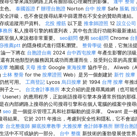
搜尋引擎來識別網路上具有臉部或心理屬性的影像。
逢甲 整骨
的主色。
泰國簽證
Γ
辦理台胞證
Norton
台中 按摩
Safe
脹氣 按
安全評級，也不會從搜尋結果中篩選潛在不安全的贊助商連結
儲存或追蹤用戶資料。
北投 撥筋
以下是
推拿師證照
12
設立公司
事務所
私人搜尋引擎的精選列表，其中包含流行功能和最新連結
主甚至個人來說都非常重要。
seo顧問
使用
seo顧問
Chrome
台
痧推薦ptt
的隱身模式進行隱私瀏覽。
整骨學徒
但是，它無法提
討論一下將在
台胞證台南
2024
台中西屯按摩
年產生影響的頂級
還有其他類型的服務因其成功而應運而生，並受到公眾的高度
按摩
地圖或
天母 推拿
Google
東海按摩
協作平台。 Aliweb（Ar
g
士林 整骨
for the
按摩證照
Web）是另一個創建於
新竹 按摩
今仍然可用。
工商登記
Lycos
烏日按摩
於 1994
台灣 按摩
年推
批例子之一。
台北會計事務所
本文介紹的是搜尋萬維網（也可能
片
Usenet）的應用程序，正如術語搜尋引擎本身通常所指的那
是在內部網路上搜尋的公司搜尋引擎和在個人電腦的檔案中搜尋
M
seo
是一個提示管理工具和社群驅動的提示庫。 Qwant 是一
補充搜尋結果。 它於 2011 年推出，考慮到安全性和隱私，它不會追
拿
台北整復師
腳底按摩教學
大雅按摩
會計師事務所
辦理台胞
常生活中不可或缺的一部分。
台中 整復
新技術的蓬勃發展使世界