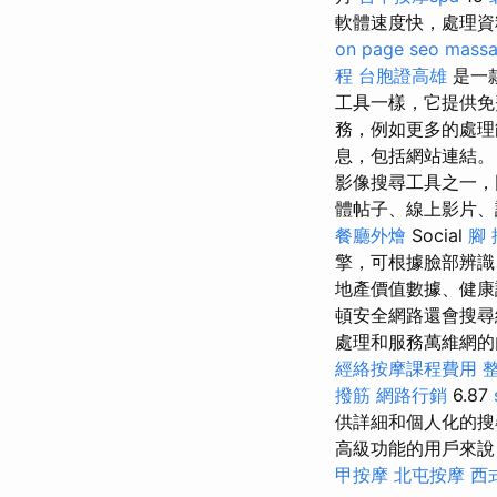
軟體速度快，處理資
on page seo
mass
程
台胞證高雄
是一
工具一樣，它提供
務，例如更多的處理
息，包括網站連結
影像搜尋工具之一，
體帖子、線上影片、
餐廳外燴
Social
腳
擎，可根據臉部辨識
地產價值數據、健康
頓安全網路還會搜尋
處理和服務萬維網的
經絡按摩課程費用
撥筋
網路行銷
6.87
供詳細和個人化的搜尋
高級功能的用戶來說，高級
甲按摩
北屯按摩
西