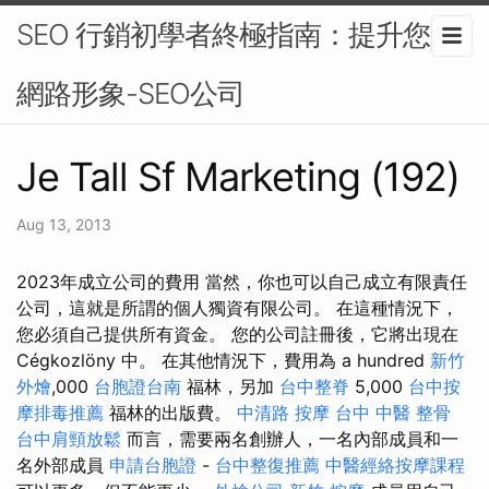
SEO 行銷初學者終極指南：提升您的
網路形象-SEO公司
Je Tall Sf Marketing (192)
Aug 13, 2013
2023年成立公司的費用 當然，你也可以自己成立有限責任
公司，這就是所謂的個人獨資有限公司。 在這種情況下，
您必須自己提供所有資金。 您的公司註冊後，它將出現在
Cégkozlöny 中。 在其他情況下，費用為 a hundred
新竹
外燴
,000
台胞證台南
福林，另加
台中整脊
5,000
台中按
摩排毒推薦
福林的出版費。
中清路 按摩
台中 中醫 整骨
台中肩頸放鬆
而言，需要兩名創辦人，一名內部成員和一
名外部成員
申請台胞證
-
台中整復推薦
中醫經絡按摩課程