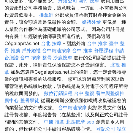
可以更多，但不能更少。
外燴公司
新竹 按摩
成員用自己
的資產對公司事務負責，這意味著，一方面，不需要向公司
投資最低股本。
推拿師
外部成員僅承擔其財產押金金額的
責任，該金額通常是像徵性的金額。
婚禮外燴
更像是一種
以業務合作夥伴為基礎組織的公司形式。 因為公司註冊是
由有幾十年經驗的律師事務所進行的。 我們為透過
Cégalapítás.net
台北 按摩
- 甜點外燴
台中 推拿
臺中 整
骨 推薦
戶外婚禮
台中精油按摩
台中 推拿
舒壓課程
申請
台胞證
台中 按摩 整骨
沙鹿按摩
進行的公司訴訟提供註冊
保證，此外，律師責任保險保證您不會受到傷害。
北投 推
拿
如果您選擇Cegalapitas.net上的律師，您一定會獲得專
業的資訊和專業的法律服務。 您可以透過匈牙利國家財政
部營運的系統繳納稅款，該系統是為支付電子公司程序所需
的稅款而開發的。
數位行銷課程
台中 整復
養生與整復推
廣中心
整骨學徒
從國務卿辦公室或類似機構收集確認您的
商業登記的文件或收據。
台中精油按摩
此類常見文件包括
註冊費收據、年度報告費（在某些州）以及與正式公司註冊
相關的其他文件。
中醫 推拿
北區按摩
seo
創業是令人興
奮的，但稅務和公司手續很容易破壞心情。
登記公司
設立