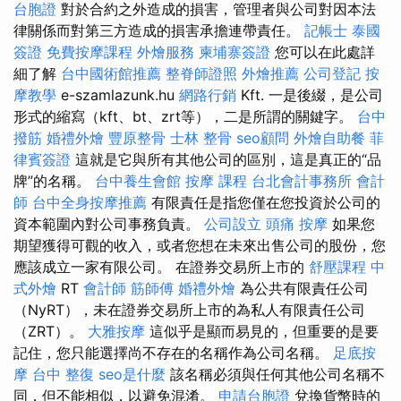
台胞證
對於合約之外造成的損害，管理者與公司對因本法
律關係而對第三方造成的損害承擔連帶責任。
記帳士
泰國
簽證
免費按摩課程
外燴服務
柬埔寨簽證
您可以在此處詳
細了解
台中國術館推薦
整脊師證照
外燴推薦
公司登記
按
摩教學
e-szamlazunk.hu
網路行銷
Kft. 一是後綴，是公司
形式的縮寫（kft、bt、zrt等），二是所謂的關鍵字。
台中
撥筋
婚禮外燴
豐原整骨
士林 整骨
seo顧問
外燴自助餐
菲
律賓簽證
這就是它與所有其他公司的區別，這是真正的“品
牌”的名稱。
台中養生會館
按摩 課程
台北會計事務所
會計
師
台中全身按摩推薦
有限責任是指您僅在您投資於公司的
資本範圍內對公司事務負責。
公司設立
頭痛 按摩
如果您
期望獲得可觀的收入，或者您想在未來出售公司的股份，您
應該成立一家有限公司。 在證券交易所上市的
舒壓課程
中
式外燴
RT
會計師
筋師傅
婚禮外燴
為公共有限責任公司
（NyRT），未在證券交易所上市的為私人有限責任公司
（ZRT）。
大雅按摩
這似乎是顯而易見的，但重要的是要
記住，您只能選擇尚不存在的名稱作為公司名稱。
足底按
摩
台中 整復
seo是什麼
該名稱必須與任何其他公司名稱不
同，但不能相似，以避免混淆。
申請台胞證
兌換貨幣時的