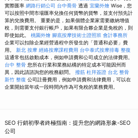
實際匯率
網路行銷公司
台中喬骨
透過
宜蘭外燴
Wise，您
可以按照中間市場匯率兌換任何貨幣的貨幣，並支付預先計
算的兌換費用。 重要的是，如果個體企業家需要繳納增值
稅，則需要支付銀行帳戶，如果有限合夥企業是免稅的，則
即使如此。
桃園外燴
腳底按摩技術士證照班
會計事務所
企業可以扣除企業經營過程中所發生的「普通和必要」費
用。
新北 按摩
經絡按摩課程費用
台中泰式按摩排毒
整復
這通常包括啟動成本，例如申請費和公司成立的法律費用。
台中 整骨
您所在行業和業務結構的特定成本可能因州而
異，因此請諮詢您的稅務顧問。
撥筋
杜拜簽證
台北 整骨
新竹 整復
公司註冊費用，例如申請費和法律費用，可以在
企業開始當年或一段時間內作為可免稅的業務費用。
SEO 行銷初學者終極指南：提升您的網路形象-SEO
公司