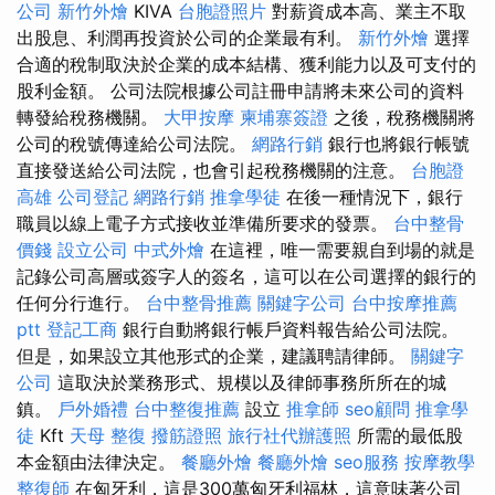
公司
新竹外燴
KIVA
台胞證照片
對薪資成本高、業主不取
出股息、利潤再投資於公司的企業最有利。
新竹外燴
選擇
合適的稅制取決於企業的成本結構、獲利能力以及可支付的
股利金額。 公司法院根據公司註冊申請將未來公司的資料
轉發給稅務機關。
大甲按摩
柬埔寨簽證
之後，稅務機關將
公司的稅號傳達給公司法院。
網路行銷
銀行也將銀行帳號
直接發送給公司法院，也會引起稅務機關的注意。
台胞證
高雄
公司登記
網路行銷
推拿學徒
在後一種情況下，銀行
職員以線上電子方式接收並準備所要求的發票。
台中整骨
價錢
設立公司
中式外燴
在這裡，唯一需要親自到場的就是
記錄公司高層或簽字人的簽名，這可以在公司選擇的銀行的
任何分行進行。
台中整骨推薦
關鍵字公司
台中按摩推薦
ptt
登記工商
銀行自動將銀行帳戶資料報告給公司法院。
但是，如果設立其他形式的企業，建議聘請律師。
關鍵字
公司
這取決於業務形式、規模以及律師事務所所在的城
鎮。
戶外婚禮
台中整復推薦
設立
推拿師
seo顧問
推拿學
徒
Kft
天母 整復
撥筋證照
旅行社代辦護照
所需的最低股
本金額由法律決定。
餐廳外燴
餐廳外燴
seo服務
按摩教學
整復師
在匈牙利，這是300萬匈牙利福林，這意味著公司