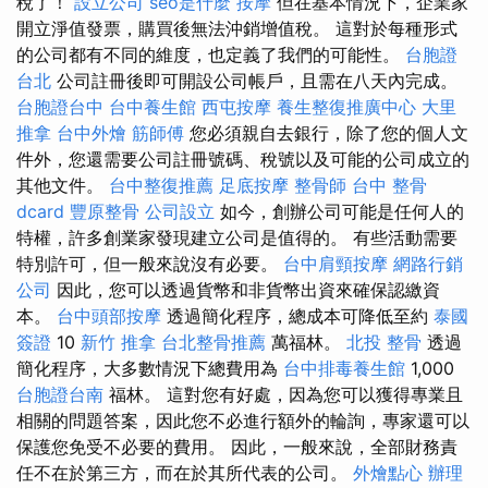
稅了！
設立公司
seo是什麼
按摩
但在基本情況下，企業家
開立淨值發票，購買後無法沖銷增值稅。 這對於每種形式
的公司都有不同的維度，也定義了我們的可能性。
台胞證
台北
公司註冊後即可開設公司帳戶，且需在八天內完成。
台胞證台中
台中養生館
西屯按摩
養生整復推廣中心
大里
推拿
台中外燴
筋師傅
您必須親自去銀行，除了您的個人文
件外，您還需要公司註冊號碼、稅號以及可能的公司成立的
其他文件。
台中整復推薦
足底按摩
整骨師
台中 整骨
dcard
豐原整骨
公司設立
如今，創辦公司可能是任何人的
特權，許多創業家發現建立公司是值得的。 有些活動需要
特別許可，但一般來說沒有必要。
台中肩頸按摩
網路行銷
公司
因此，您可以透過貨幣和非貨幣出資來確保認繳資
本。
台中頭部按摩
透過簡化程序，總成本可降低至約
泰國
簽證
10
新竹 推拿
台北整骨推薦
萬福林。
北投 整骨
透過
簡化程序，大多數情況下總費用為
台中排毒養生館
1,000
台胞證台南
福林。 這對您有好處，因為您可以獲得專業且
相關的問題答案，因此您不必進行額外的輪詢，專家還可以
保護您免受不必要的費用。 因此，一般來說，全部財務責
任不在於第三方，而在於其所代表的公司。
外燴點心
辦理