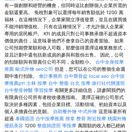
有一個創辦和經營的機會，但同時這比創辦個人企業所需的
金額還要高。 免稅對象可以選擇每年銷售額低於 1200 萬
福林，在這種情況下，企業家開立淨值發票，並且在購買後
不能沖銷增值稅。 只有在這種情況下，才允許個人企業家
專用的居民帳戶。 Kft 的成員只對公司事務承擔不超過資本
價值的責任，這意味著他們不會拿自己的資產冒險。 如果
公司預期營業額和收入可觀，那麼值得選擇這種業務形式，
並且計劃中還包括新成員的參與和股份出售。 因此，公司
的扣除額與有限責任公司不同，金額較小。
台中全身按摩
推薦
歐式外燴
seo公司
但是，您可以在公司的整個生命週
期中進行扣除。
會計事務所
台中喬骨盆
local seo
台中按
摩推薦ptt
士林 按摩
台中 整復
台北 按摩
旅行社代辦護照
台中整骨神醫
學習按摩
有關更多詳細信息，請參閱我們的
有限責任公司所有者稅收優惠指南。 選擇正確的公司形式
取決於多種因素，包括企業目標、活動領域、初始資本以及
個人承擔責任的意願。
自助餐外燴
中式外燴
這意味著所有
超過
泰國簽證
台中按摩推薦
推拿 整骨
附近按摩
桃園外燴
撥筋美容
1200
整復師證照
學按摩
萬限額的收入都已經納