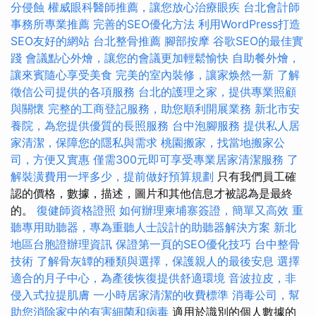
分侵蝕
權威眼科醫師推薦，讓您放心治療眼疾
台北會計師
事務所專業推薦
完善的SEO優化方法
利用WordPress打造
SEO友好的網站
台北整骨推薦
腳部按摩
谷歌SEO的最佳實
踐
會議點心外燴，讓您的會議更加輕鬆愉快
自助餐外燴，
讓來賓隨心享受美食
完美的室內裝修，讓家焕然一新
了解
徵信公司提供的各項服務
台北的護理之家，提供專業照顧
與關懷
完整的工商登記服務，助您順利開展業務
新北市安
養院，為您提供優質的長照服務
台中泡腳服務
提供私人居
家清潔，保障您的隱私與需求
桃園搬家，找當地搬家公
司，方便又實惠
僅需300元即可享受專業居家清潔服務
了
解裝潢費用一坪多少，提前做好預算規劃
只有我們員工確
認的價格，數據，描述，圖片和其他信息才被認為是最終
的。
復健師資格證照
如何辦理柬埔寨簽證，簡單又高效
重
聽專用助聽器，專為重聽人士設計的助聽器解決方案
新北
地區台胞證辦理資訊
保證第一頁的SEO優化技巧
台中整骨
技術
了解骨灰罈的種類與選擇，保護親人的最後安息
選擇
適合的月子中心，為產後恢復提供舒適環境
音波拉皮，非
侵入式拉提肌膚
一小時居家清潔的收費標準
消毒公司，幫
助您消除家中的有害細菌和病毒
適用於識別的個人數據的