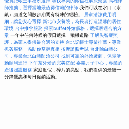
優質記帳士事務所選擇
尋找專業的徵信社解決疑慮
高雄律
師推薦，選擇當地最值得信賴的律師
我們可以在水口（水
鎮）頻道之間散步期間有特殊的經驗。
居家清潔費用明
細，讓您安心選擇
新北市安養院，為長者打造溫馨的居住
環境
台中推拿服務
探索buffet外燴價格，選擇最適合的方
案
一年中任何時候的假日選擇，飛機道路
了解失智症照
護，為家人提供最合適的支持
台北記帳士專業推薦
-
專業
抓姦服務，協助你掌握真相
按摩證照考試
台北除白蟻公
司，專業台北白蟻防治公司
找到可靠的外燴廠商，保障活
動順利進行
下午茶外燴的完美搭配
嘉義月子中心，專業的
產後照護服務
家庭度假，碎片的亮點，我們提供的最後一
分鐘優惠和每日促銷活動。