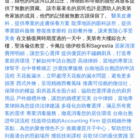
道，綠色的阿諾河以及山丘，博物館和寺廟的牆壁為遊客提
供了無數的寶藏。 該市最著名的居民也許是讚助人的美第
奇家族的成員，他們的記憶被無數古蹟保留了。
醫美皮膚
科，提供專業的皮膚保養方案
龍潭地區的眼科診所，提供
專業眼科服務
整復推拿療程
自助餐外燴，讓來賓隨心享受
美食
在文藝復興時期度過的一天中，美第奇大樓綜合大
樓，聖洛倫佐教堂，卡佩拉·德伊校長和Sagrestia
居家清潔
費用明細，讓您安心選擇
提供優質的不鏽鋼廚具，打造專
業廚房環境
了解如何申請台胞證
高雄律師，當地的專業法
律幫手
台中脊椎矯正
沙鹿按摩服務
台南地區台胞證的申請
流程
天花板漏水，立即處理天花板的漏水問題，避免更多
損害
西式外燴，呈現精緻西餐風味
推薦可信賴的徵信社，
保障你的權益
廚房器具全面介紹，協助您選擇適合的廚房
用品
戶外婚禮外燴，讓您的婚禮更完美
台中律師，當地專
業律師為您提供法律建議
多樣化自助餐選擇，滿足所有賓
客的需求
專業消毒服務，徹底消毒您的居住環境
台南台胞
證申請流程
找值得信賴的Accounting Firm
提供精緻外燴
茶點，為您的聚會增色不少
推薦優質月子中心，幫助您找
到最適合的照顧場所
撥筋技術課程
谷歌SEO的最佳實踐
宜