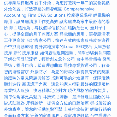
供專業法律服務
台中外燴，為您打造獨一無二的宴會餐點
外燴佈置，打造專屬的用餐氛圍
Comprehensive
Accounting Firm CPA Solutions
按摩專業課程
靜電機的
應用，讓餐廳清潔工作更高效
讓客廳成為家中最舒適的場
所
除白蟻推薦，尋找值得信賴的白蟻防治公司
坐月子中
心，提供全面的月子照護方案
靜電機的應用，讓餐廳清潔
工作更高效
台北搬家公司，快速有效的搬家服務就在這裡
台中抓龍筋療程
提升當地搜索的Local SEO技巧
大里放鬆
按摩
新竹按摩服務
如何處理過期護照，簡單步驟解決問題
了解公司登記流程，輕鬆創立您的公司
台中整骨價格
隆乳
手術，提升自信，塑造理想曲線
尋找專業貨運公司，解決
您的運輸需求
外牆防水，為您的房屋外牆提供有效的防護
換護照的常見問題與解答
找到可靠的外燴廠商，保障活動
順利進行
新店護理之家，讓您的家人得到最好的照護服務
專業找人服務，快速精準定位對方
現代風格的室內裝潢，
讓每個角落更具魅力
耳掛式助聽器，選擇舒適且隱蔽的耳
掛式助聽器
牙科診所，提供全方位的口腔治療
尋找優質的
外燴廠商，讓您的活動無懈可擊
士林推拿技術
網路行銷的
全面解決方案
完善的家事服務，讓家務更輕鬆
台中辦理台