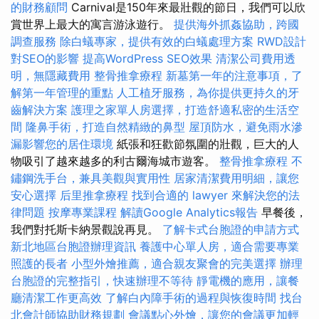
的財務顧問
Carnival是150年來最壯觀的節日，我們可以欣
賞世界上最大的寓言游泳遊行。
提供海外抓姦協助，跨國
調查服務
除白蟻專家，提供有效的白蟻處理方案
RWD設計
對SEO的影響
提高WordPress SEO效果
清潔公司費用透
明，無隱藏費用
整骨推拿療程
新墓第一年的注意事項，了
解第一年管理的重點
人工植牙服務，為你提供更持久的牙
齒解決方案
護理之家單人房選擇，打造舒適私密的生活空
間
隆鼻手術，打造自然精緻的鼻型
屋頂防水，避免雨水滲
漏影響您的居住環境
紙張和狂歡節氛圍的壯觀，巨大的人
物吸引了越來越多的利古爾海城市遊客。
整骨推拿療程
不
鏽鋼洗手台，兼具美觀與實用性
居家清潔費用明細，讓您
安心選擇
后里推拿療程
找到合適的 lawyer 來解決您的法
律問題
按摩專業課程
解讀Google Analytics報告
早餐後，
我們對托斯卡納景觀說再見。
了解卡式台胞證的申請方式
新北地區台胞證辦理資訊
養護中心單人房，適合需要專業
照護的長者
小型外燴推薦，適合親友聚會的完美選擇
辦理
台胞證的完整指引，快速辦理不等待
靜電機的應用，讓餐
廳清潔工作更高效
了解白內障手術的過程與恢復時間
找台
北會計師協助財務規劃
會議點心外燴，讓您的會議更加輕