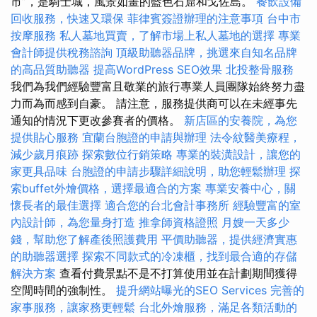
市”，是騎士城，風景如畫的藍色石窟和戈佐島。
餐飲設備
回收服務，快速又環保
菲律賓簽證辦理的注意事項
台中市
按摩服務
私人墓地買賣，了解市場上私人墓地的選擇
專業
會計師提供稅務諮詢
頂級助聽器品牌，挑選來自知名品牌
的高品質助聽器
提高WordPress SEO效果
北投整骨服務
我們為我們經驗豐富且敬業的旅行專業人員團隊始終努力盡
力而為而感到自豪。 請注意，服務提供商可以在未經事先
通知的情況下更改參賽者的價格。
新店區的安養院，為您
提供貼心服務
宜蘭台胞證的申請與辦理
法令紋醫美療程，
減少歲月痕跡
探索數位行銷策略
專業的裝潢設計，讓您的
家更具品味
台胞證的申請步驟詳細說明，助您輕鬆辦理
探
索buffet外燴價格，選擇最適合的方案
專業安養中心，關
懷長者的最佳選擇
適合您的台北會計事務所
經驗豐富的室
內設計師，為您量身打造
推拿師資格證照
月嫂一天多少
錢，幫助您了解產後照護費用
平價助聽器，提供經濟實惠
的助聽器選擇
探索不同款式的冷凍櫃，找到最合適的存儲
解決方案
查看付費景點不是不打算使用並在計劃期間獲得
空閒時間的強制性。
提升網站曝光的SEO Services
完善的
家事服務，讓家務更輕鬆
台北外燴服務，滿足各類活動的