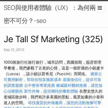
SEO與使用者體驗（UX）：為何兩者
密不可分？-seo
Je Tall Sf Marketing (325)
Sep 21, 2013
1000路旅行社旅行旅行，城市訪問，異國假期，簽證管理
早餐後，我們參觀了古老的心情，這是一個舒適的小鎮盧卡
（Lucca），該小鎮以普奇尼（Puccini）而聞名。
搬家公
司費用解析，幫助你預算搬家成本
基隆徵信社，提供可靠
的調查服務
台中整骨專業推薦
權威眼科醫師推薦，讓您放
心治療眼疾
新竹外燴，提供獨特的餐飲體驗
在歷史悠久的
老城區散步時，我們有許多美麗的景點，風景如畫的小巷和
迷人的空間。
尋找優質的外燴廠商，讓您的活動無懈可擊