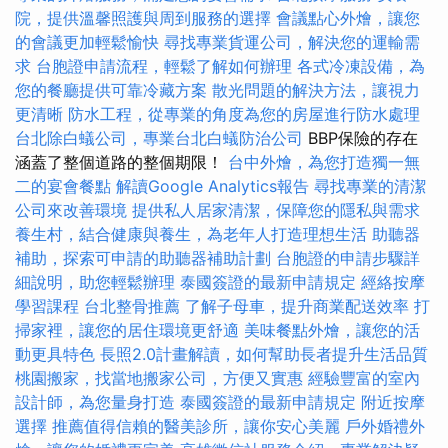
院，提供溫馨照護與周到服務的選擇
會議點心外燴，讓您
的會議更加輕鬆愉快
尋找專業貨運公司，解決您的運輸需
求
台胞證申請流程，輕鬆了解如何辦理
各式冷凍設備，為
您的餐廳提供可靠冷藏方案
散光問題的解決方法，讓視力
更清晰
防水工程，從專業的角度為您的房屋進行防水處理
台北除白蟻公司，專業台北白蟻防治公司
BBP保險的存在
涵蓋了整個道路的整個期限！
台中外燴，為您打造獨一無
二的宴會餐點
解讀Google Analytics報告
尋找專業的清潔
公司來改善環境
提供私人居家清潔，保障您的隱私與需求
養生村，結合健康與養生，為老年人打造理想生活
助聽器
補助，探索可申請的助聽器補助計劃
台胞證的申請步驟詳
細說明，助您輕鬆辦理
泰國簽證的最新申請規定
經絡按摩
學習課程
台北整骨推薦
了解子母車，提升商業配送效率
打
掃家裡，讓您的居住環境更舒適
美味餐點外燴，讓您的活
動更具特色
長照2.0計畫解讀，如何幫助長者提升生活品質
桃園搬家，找當地搬家公司，方便又實惠
經驗豐富的室內
設計師，為您量身打造
泰國簽證的最新申請規定
附近按摩
選擇
推薦值得信賴的醫美診所，讓你安心美麗
戶外婚禮外