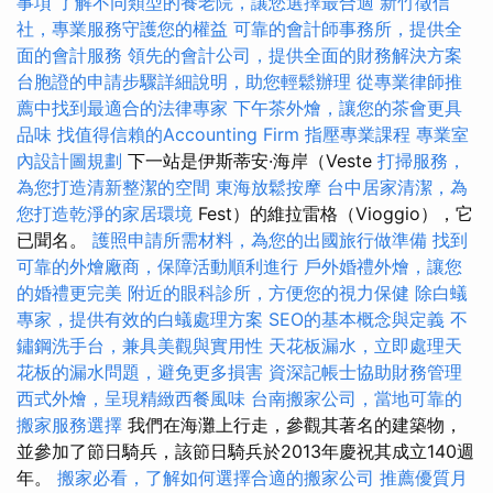
事項
了解不同類型的養老院，讓您選擇最合適
新竹徵信
社，專業服務守護您的權益
可靠的會計師事務所，提供全
面的會計服務
領先的會計公司，提供全面的財務解決方案
台胞證的申請步驟詳細說明，助您輕鬆辦理
從專業律師推
薦中找到最適合的法律專家
下午茶外燴，讓您的茶會更具
品味
找值得信賴的Accounting Firm
指壓專業課程
專業室
內設計圖規劃
下一站是伊斯蒂安·海岸（Veste
打掃服務，
為您打造清新整潔的空間
東海放鬆按摩
台中居家清潔，為
您打造乾淨的家居環境
Fest）的維拉雷格（Vioggio），它
已聞名。
護照申請所需材料，為您的出國旅行做準備
找到
可靠的外燴廠商，保障活動順利進行
戶外婚禮外燴，讓您
的婚禮更完美
附近的眼科診所，方便您的視力保健
除白蟻
專家，提供有效的白蟻處理方案
SEO的基本概念與定義
不
鏽鋼洗手台，兼具美觀與實用性
天花板漏水，立即處理天
花板的漏水問題，避免更多損害
資深記帳士協助財務管理
西式外燴，呈現精緻西餐風味
台南搬家公司，當地可靠的
搬家服務選擇
我們在海灘上行走，參觀其著名的建築物，
並參加了節日騎兵，該節日騎兵於2013年慶祝其成立140週
年。
搬家必看，了解如何選擇合適的搬家公司
推薦優質月