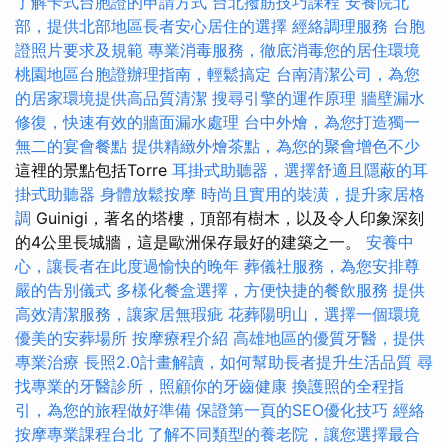
了解卡式台胞證的申請方式
台北撥筋技巧課程
安養院北
部，提供北部地區長者安心居住的選擇
經絡調理服務
台胞
證照片要求及規範
專業消毒服務，徹底消毒您的居住環境
桃園地區台胞證辦理指南，輕鬆搞定
台南清潔公司，為您
的居家環境提供高品質清潔
搜尋引擎的運作原理
牆壁漏水
修復，快速有效的牆面漏水處理
台中外燴，為您打造獨一
無二的宴會餐點
提供精緻外燴茶點，為您的聚會增色不少
這裡的景點包括Torre
耳掛式助聽器，選擇舒適且隱蔽的耳
掛式助聽器
身體放鬆按摩
時尚且實用的裝潢，提升家居格
調
Guinigi，著名的塔樓，頂部有樹木，以及令人印象深刻
的4公里長城牆，這是歐洲保存最好的建築之一。
安養中
心，讓長者在此度過愉快的晚年
葬儀社服務，為您安排尊
嚴的告別儀式
多樣化餐盒選擇，方便快捷的餐飲服務
提供
高效清潔服務，讓家居無瑕疵
花葬陽明山，選擇一個環境
優美的安葬場所
按摩療程介紹
高雄地區的優質牙醫，提供
專業治療
長照2.0計畫解讀，如何幫助長者提升生活品質
尋
找專業的牙醫診所，照顧你的牙齒健康
換護照的全程指
引，為您的旅程做好準備
保證第一頁的SEO優化技巧
經絡
按摩專業課程台北
了解不同類型的養老院，讓您選擇最合