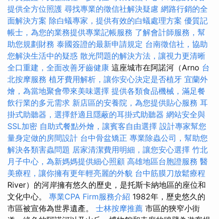
提供全方位照護
尋找專業的徵信社解決疑慮
網路行銷的全
面解決方案
除白蟻專家，提供有效的白蟻處理方案
優質記
帳士，為您的業務提供專業記帳服務
了解會計師服務，幫
助您規劃財務
泰國簽證的最新申請規定
台南徵信社，協助
您解決生活中的疑惑
散光問題的解決方法，讓視力更清晰
全口重建，全面改善牙齒健康
這座城市在阿諾河（Arno
台
北按摩服務
植牙費用解析，讓你安心決定是否植牙
宜蘭外
燴，為當地聚會帶來美味選擇
提供各類食品機械，滿足餐
飲行業的多元需求
新店區的安養院，為您提供貼心服務
耳
掛式助聽器，選擇舒適且隱蔽的耳掛式助聽器
網站安全與
SSL加密
自助式餐點外燴，讓賓客自由選擇
設計專家幫您
量身定做的房間設計
台中骨盆矯正
專業除蟲公司，幫助您
解決各類害蟲問題
居家清潔費用明細，讓您安心選擇
竹北
月子中心，為新媽媽提供細心照顧
高雄地區台胞證服務
醫
美療程，讓你擁有更年輕亮麗的外貌
台中筋膜刀放鬆療程
River）的河岸擁有悠久的歷史，是托斯卡納地區的座位和
文化中心。
專業CPA Firm服務介紹
1982年，歷史悠久的
市區被宣佈為世界遺產。
士林按摩推薦
市區的狹窄小街