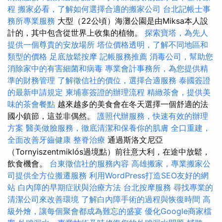
程
搬家必看，了解如何選擇合適的搬家公司
台北記帳士事
務所專業服務
大型（22公頃）海灘公園是由Miksa本人設
計的，其中包含從世界上收集的植物。
探索寶塔，為先人
提供一個尊貴的安放場所
塔位價格透明，了解不同地區和
類型的價格
足底放鬆按摩
記帳服務推薦
消毒公司，幫助您
消除家中的有害細菌和病毒
專業會計事務所，為您提供精
準的財務管理
了解徵信社的價位，選擇合適服務
泰國簽證
的最新申請規定
柬埔寨簽證的辦理流程
精緻茶會，提供美
味的茶會餐點
越來越多的美食會在冬天選擇一個舒適的法
國小鎮節，這並非偶然。
護照代辦服務，快速有效的辦理
方案
醫美做臉服務，徹底清潔和保養你的肌膚
全口重建，
全面改善牙齒健康
整脊治療
通過斯洛文尼亞
（Tornyiszentmiklós過境點）前往意大利，在途中放鬆，
飲食機會。
台東徵信社的服務內容
高雄搬家，專業搬家公
司提供全方位搬遷服務
利用WordPress打造SEO友好的網
站
白內障的早期症狀與治療方法
台北按摩服務
尋找專業的
清潔公司來改善環境
了解白內障手術的過程與恢復時間
高
級外燴，讓每個聚會都成為難忘的盛宴
優化Google商家檔