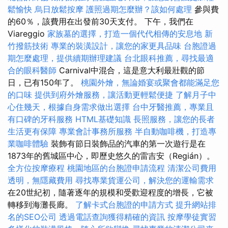
鬆愉快
烏日放鬆按摩
護照過期怎麼辦？該如何處理
參與費
的60％，該費用在出發前30天支付。 下午，我們在
Viareggio
家族墓的選擇，打造一個代代相傳的安息地
新
竹撥筋技術
專業的裝潢設計，讓您的家更具品味
台胞證過
期怎麼處理，提供續期辦理建議
台北眼科推薦，尋找最適
合的眼科醫師
Carnival中混合，這是意大利最壯觀的節
日，已有150年了。
桃園外燴，無論婚宴或聚會都能滿足您
的口味
提供到府外燴服務，讓活動更輕鬆便捷
了解月子中
心住幾天，根據自身需求做出選擇
台中牙醫推薦，專業且
有口碑的牙科服務
HTML基礎知識
長照服務，讓您的長者
生活更有保障
專業會計事務所服務
半自動咖啡機，打造專
業咖啡體驗
裝飾有節日裝飾品的汽車的第一次遊行是在
1873年的舊城區中心，即歷史悠久的雷吉安（Regián）。
全方位按摩療程
桃園地區的台胞證申請流程
清潔公司費用
透明，無隱藏費用
尋找專業貨運公司，解決您的運輸需求
在20世紀初，隨著逐年的規模和受歡迎程度的增長，它被
轉移到海灘長廊。
了解卡式台胞證的申請方式
提升網站排
名的SEO公司
透過電話查詢獲得精確的資訊
按摩學徒實習