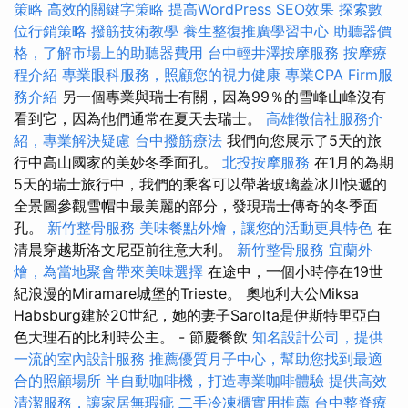
策略
高效的關鍵字策略
提高WordPress SEO效果
探索數
位行銷策略
撥筋技術教學
養生整復推廣學習中心
助聽器價
格，了解市場上的助聽器費用
台中輕井澤按摩服務
按摩療
程介紹
專業眼科服務，照顧您的視力健康
專業CPA Firm服
務介紹
另一個專業與瑞士有關，因為99％的雪峰山峰沒有
看到它，因為他們通常在夏天去瑞士。
高雄徵信社服務介
紹，專業解決疑慮
台中撥筋療法
我們向您展示了5天的旅
行中高山國家的美妙冬季面孔。
北投按摩服務
在1月的為期
5天的瑞士旅行中，我們的乘客可以帶著玻璃蓋冰川快遞的
全景圖參觀雪帽中最美麗的部分，發現瑞士傳奇的冬季面
孔。
新竹整骨服務
美味餐點外燴，讓您的活動更具特色
在
清晨穿越斯洛文尼亞前往意大利。
新竹整骨服務
宜蘭外
燴，為當地聚會帶來美味選擇
在途中，一個小時停在19世
紀浪漫的Miramare城堡的Trieste。 奧地利大公Miksa
Habsburg建於20世紀，她的妻子Sarolta是伊斯特里亞白
色大理石的比利時公主。 - 節慶餐飲
知名設計公司，提供
一流的室內設計服務
推薦優質月子中心，幫助您找到最適
合的照顧場所
半自動咖啡機，打造專業咖啡體驗
提供高效
清潔服務，讓家居無瑕疵
二手冷凍櫃實用推薦
台中整脊療