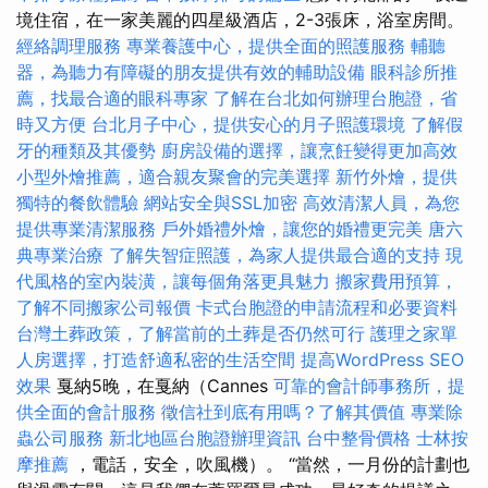
境住宿，在一家美麗的四星級酒店，2-3張床，浴室房間。
經絡調理服務
專業養護中心，提供全面的照護服務
輔聽
器，為聽力有障礙的朋友提供有效的輔助設備
眼科診所推
薦，找最合適的眼科專家
了解在台北如何辦理台胞證，省
時又方便
台北月子中心，提供安心的月子照護環境
了解假
牙的種類及其優勢
廚房設備的選擇，讓烹飪變得更加高效
小型外燴推薦，適合親友聚會的完美選擇
新竹外燴，提供
獨特的餐飲體驗
網站安全與SSL加密
高效清潔人員，為您
提供專業清潔服務
戶外婚禮外燴，讓您的婚禮更完美
唐六
典專業治療
了解失智症照護，為家人提供最合適的支持
現
代風格的室內裝潢，讓每個角落更具魅力
搬家費用預算，
了解不同搬家公司報價
卡式台胞證的申請流程和必要資料
台灣土葬政策，了解當前的土葬是否仍然可行
護理之家單
人房選擇，打造舒適私密的生活空間
提高WordPress SEO
效果
戛納5晚，在戛納（Cannes
可靠的會計師事務所，提
供全面的會計服務
徵信社到底有用嗎？了解其價值
專業除
蟲公司服務
新北地區台胞證辦理資訊
台中整骨價格
士林按
摩推薦
，電話，安全，吹風機）。 “當然，一月份的計劃也