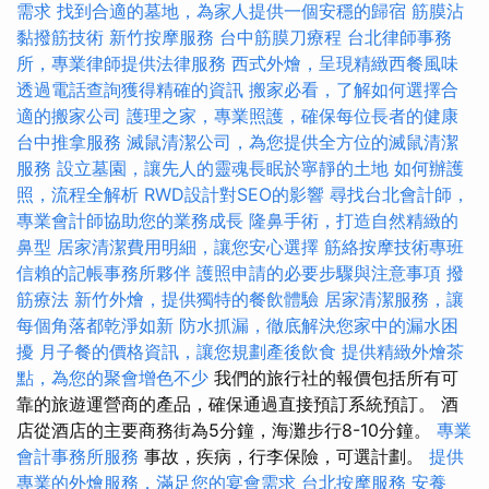
需求
找到合適的墓地，為家人提供一個安穩的歸宿
筋膜沾
黏撥筋技術
新竹按摩服務
台中筋膜刀療程
台北律師事務
所，專業律師提供法律服務
西式外燴，呈現精緻西餐風味
透過電話查詢獲得精確的資訊
搬家必看，了解如何選擇合
適的搬家公司
護理之家，專業照護，確保每位長者的健康
台中推拿服務
滅鼠清潔公司，為您提供全方位的滅鼠清潔
服務
設立墓園，讓先人的靈魂長眠於寧靜的土地
如何辦護
照，流程全解析
RWD設計對SEO的影響
尋找台北會計師，
專業會計師協助您的業務成長
隆鼻手術，打造自然精緻的
鼻型
居家清潔費用明細，讓您安心選擇
筋絡按摩技術專班
信賴的記帳事務所夥伴
護照申請的必要步驟與注意事項
撥
筋療法
新竹外燴，提供獨特的餐飲體驗
居家清潔服務，讓
每個角落都乾淨如新
防水抓漏，徹底解決您家中的漏水困
擾
月子餐的價格資訊，讓您規劃產後飲食
提供精緻外燴茶
點，為您的聚會增色不少
我們的旅行社的報價包括所有可
靠的旅遊運營商的產品，確保通過直接預訂系統預訂。 酒
店從酒店的主要商務街為5分鐘，海灘步行8-10分鐘。
專業
會計事務所服務
事故，疾病，行李保險，可選計劃。
提供
專業的外燴服務，滿足您的宴會需求
台北按摩服務
安養