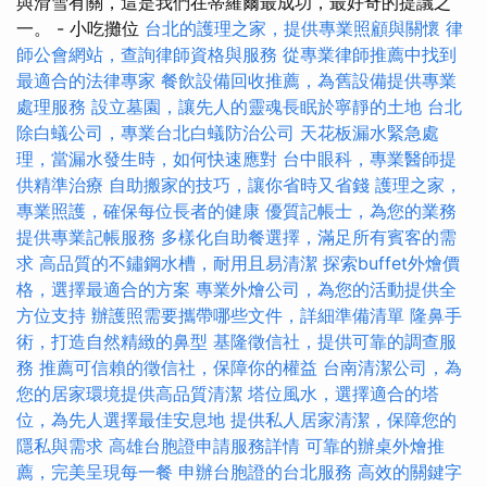
與滑雪有關，這是我們在蒂羅爾最成功，最好奇的提議之
一。 - 小吃攤位
台北的護理之家，提供專業照顧與關懷
律
師公會網站，查詢律師資格與服務
從專業律師推薦中找到
最適合的法律專家
餐飲設備回收推薦，為舊設備提供專業
處理服務
設立墓園，讓先人的靈魂長眠於寧靜的土地
台北
除白蟻公司，專業台北白蟻防治公司
天花板漏水緊急處
理，當漏水發生時，如何快速應對
台中眼科，專業醫師提
供精準治療
自助搬家的技巧，讓你省時又省錢
護理之家，
專業照護，確保每位長者的健康
優質記帳士，為您的業務
提供專業記帳服務
多樣化自助餐選擇，滿足所有賓客的需
求
高品質的不鏽鋼水槽，耐用且易清潔
探索buffet外燴價
格，選擇最適合的方案
專業外燴公司，為您的活動提供全
方位支持
辦護照需要攜帶哪些文件，詳細準備清單
隆鼻手
術，打造自然精緻的鼻型
基隆徵信社，提供可靠的調查服
務
推薦可信賴的徵信社，保障你的權益
台南清潔公司，為
您的居家環境提供高品質清潔
塔位風水，選擇適合的塔
位，為先人選擇最佳安息地
提供私人居家清潔，保障您的
隱私與需求
高雄台胞證申請服務詳情
可靠的辦桌外燴推
薦，完美呈現每一餐
申辦台胞證的台北服務
高效的關鍵字