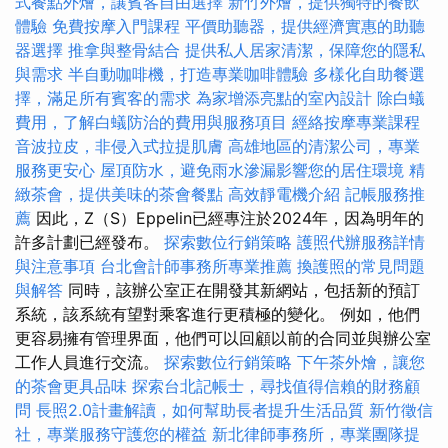
式餐點外燴，讓賓客自由選擇
新竹外燴，提供獨特的餐飲
體驗
免費按摩入門課程
平價助聽器，提供經濟實惠的助聽
器選擇
推拿與整骨結合
提供私人居家清潔，保障您的隱私
與需求
半自動咖啡機，打造專業咖啡體驗
多樣化自助餐選
擇，滿足所有賓客的需求
為家增添亮點的室內設計
除白蟻
費用，了解白蟻防治的費用與服務項目
經絡按摩專業課程
音波拉皮，非侵入式拉提肌膚
高雄地區的清潔公司，專業
服務更安心
屋頂防水，避免雨水滲漏影響您的居住環境
精
緻茶會，提供美味的茶會餐點
高效靜電機介紹
記帳服務推
薦
因此，Z（S）Eppelin已經專注於2024年，因為明年的
許多計劃已經發布。
探索數位行銷策略
護照代辦服務詳情
與注意事項
台北會計師事務所專業推薦
換護照的常見問題
與解答
同時，該辦公室正在開發其新網站，包括新的預訂
系統，該系統有望對乘客進行更積極的變化。 例如，他們
更容易擁有管理界面，他們可以回顧以前的合同並與辦公室
工作人員進行交流。
探索數位行銷策略
下午茶外燴，讓您
的茶會更具品味
探索台北記帳士，尋找值得信賴的財務顧
問
長照2.0計畫解讀，如何幫助長者提升生活品質
新竹徵信
社，專業服務守護您的權益
新北律師事務所，專業團隊提