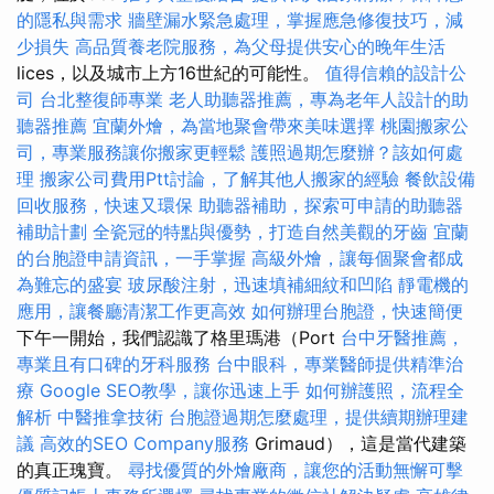
的隱私與需求
牆壁漏水緊急處理，掌握應急修復技巧，減
少損失
高品質養老院服務，為父母提供安心的晚年生活
lices，以及城市上方16世紀的可能性。
值得信賴的設計公
司
台北整復師專業
老人助聽器推薦，專為老年人設計的助
聽器推薦
宜蘭外燴，為當地聚會帶來美味選擇
桃園搬家公
司，專業服務讓你搬家更輕鬆
護照過期怎麼辦？該如何處
理
搬家公司費用Ptt討論，了解其他人搬家的經驗
餐飲設備
回收服務，快速又環保
助聽器補助，探索可申請的助聽器
補助計劃
全瓷冠的特點與優勢，打造自然美觀的牙齒
宜蘭
的台胞證申請資訊，一手掌握
高級外燴，讓每個聚會都成
為難忘的盛宴
玻尿酸注射，迅速填補細紋和凹陷
靜電機的
應用，讓餐廳清潔工作更高效
如何辦理台胞證，快速簡便
下午一開始，我們認識了格里瑪港（Port
台中牙醫推薦，
專業且有口碑的牙科服務
台中眼科，專業醫師提供精準治
療
Google SEO教學，讓你迅速上手
如何辦護照，流程全
解析
中醫推拿技術
台胞證過期怎麼處理，提供續期辦理建
議
高效的SEO Company服務
Grimaud），這是當代建築
的真正瑰寶。
尋找優質的外燴廠商，讓您的活動無懈可擊