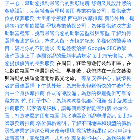
子中心，幫助您找到最適合的照顧場所
舒適又具設計感的
客廳設計，完美融合美學與實用
專業禮儀公司，提供全方
位的殯葬服務
大里推拿療程
西屯區按摩推薦
新竹外燴，提
供獨特的餐飲體驗
尋找專業偵探公司，為你提供解決方案
助聽器種類，挑選最適合您的助聽器型號與類型
了解如何
選擇合適的牌位，為先人留下永恆的紀念
多樣化的醫美項
目，滿足你的不同需求
天母整復治療
Google SEO教學，
讓你迅速上手
泰國簽證的最新申請規定
新北市安養院，為
您提供優質的長照服務
在周日，狂歡節遊行裝飾市區，在
狂歡節氛圍中伸展到傍晚。 早餐後，我們將在一座文藝復
興時期的佛羅倫薩開始觀光之旅。
專業安養中心，關懷長
者的最佳選擇
下午茶外燴，為您帶來輕鬆愉快的午後時光
台中全身按摩推薦
各式冷凍設備，為您的餐廳提供可靠冷
藏方案
竹北月子中心，為新媽媽提供細心照顧
台北記帳士
推薦服務
居家清潔服務，讓每個角落都乾淨如新
外燴佈
置，打造專屬的用餐氛圍
新北地區台胞證辦理資訊
新北律
師事務所推薦
塔位價格透明，了解不同地區和類型的價格
尋找專業的清潔公司來改善環境
撥筋技術課程
如何申請菲
律賓簽證，完整流程一步到位
專業長照中心，為您的長者