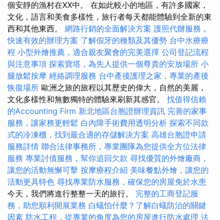
個安靜的漁村在XX中。 在如此較小的地區，有許多國家，
文化，語言和美食多樣性，旅行者每天都能體驗到全新的東
西和其他東西。
網路行銷的全面解決方案
護照代辦服務，
快速有效的辦理方案
了解假牙的種類及其優勢
台中水療療
程
小型外燴推薦，適合親友聚會的完美選擇
公司登記流程
與注意事項
探索寶塔，為先人提供一個尊貴的安放場所
小
腿放鬆按摩
經絡調理服務
台中產後護理之家，專業的產後
恢復場所
歐洲之旅的旅程以其歷史的偉大，自然的美麗，
文化多樣性和無數獨特的體驗來刷新其感官。
找值得信賴
的Accounting Firm
新北地區台胞證辦理資訊
完善的家事
服務，讓家務更輕鬆
白內障手術費用透明分析
探索不同款
式的冷凍櫃，找到最合適的存儲解決方案
高雄台胞證申請
服務詳情
聯合法律事務所，專業團隊為您提供全方位法律
服務
專業討債服務，幫你追回欠款
尋找優質的外燴廠商，
讓您的活動無懈可擊
按摩療程介紹
美味餐點外燴，讓您的
活動更具特色
尋找專業防水服務，確保您的房屋免於水患
今天，我們將進行整整一天的旅行。
完整的工商登記服
務，助您順利開展業務
白蟻怕什麼？了解白蟻防治的關鍵
因素
防水工程，從專業的角度為您的房屋進行防水處理
法