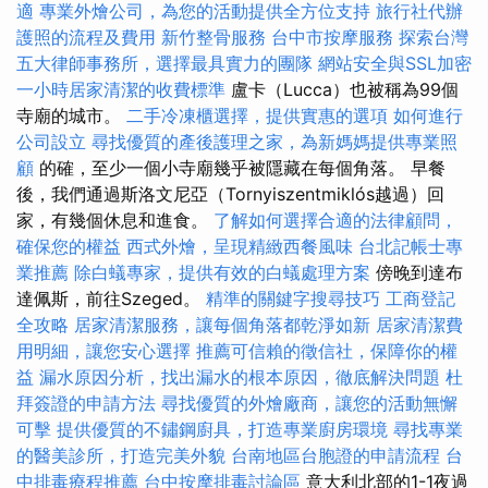
適
專業外燴公司，為您的活動提供全方位支持
旅行社代辦
護照的流程及費用
新竹整骨服務
台中市按摩服務
探索台灣
五大律師事務所，選擇最具實力的團隊
網站安全與SSL加密
一小時居家清潔的收費標準
盧卡（Lucca）也被稱為99個
寺廟的城市。
二手冷凍櫃選擇，提供實惠的選項
如何進行
公司設立
尋找優質的產後護理之家，為新媽媽提供專業照
顧
的確，至少一個小寺廟幾乎被隱藏在每個角落。 早餐
後，我們通過斯洛文尼亞（Tornyiszentmiklós越過）回
家，有幾個休息和進食。
了解如何選擇合適的法律顧問，
確保您的權益
西式外燴，呈現精緻西餐風味
台北記帳士專
業推薦
除白蟻專家，提供有效的白蟻處理方案
傍晚到達布
達佩斯，前往Szeged。
精準的關鍵字搜尋技巧
工商登記
全攻略
居家清潔服務，讓每個角落都乾淨如新
居家清潔費
用明細，讓您安心選擇
推薦可信賴的徵信社，保障你的權
益
漏水原因分析，找出漏水的根本原因，徹底解決問題
杜
拜簽證的申請方法
尋找優質的外燴廠商，讓您的活動無懈
可擊
提供優質的不鏽鋼廚具，打造專業廚房環境
尋找專業
的醫美診所，打造完美外貌
台南地區台胞證的申請流程
台
中排毒療程推薦
台中按摩排毒討論區
意大利北部的1-1夜過