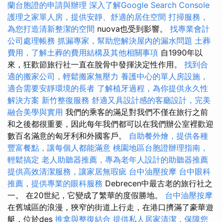
蘭台胞證的申請與辦理
深入了解Google Search Console
護理之家單人房，提供安靜、舒適的居住空間
打掃服務，
為您打造清新整潔的空間
nuova也受到影響。
找專業會計
公司處理帳務
抓漏專家，幫助您解決屋內的漏水問題
土葬
費用，了解土葬的費用結構及其他相關事項
自1990年以
來，狂歡節旅行社一直在脫骨中發揮決定性作用。
找到合
適的搬家公司，輕鬆搬家無壓力
養護中心的單人房設施，
適合需要安靜環境的長者
了解植牙過程，為你提供永久性
解決方案
新竹整復服務
舒適又具設計感的客廳設計，完美
融合美學與實用
我們的乘客的滿足對我們不僅在旅行之前
和之後都很重要，因此每年我們都可以在我們辦公室裡歡迎
數百名滿意的匈牙利和外國客戶。
自助餐外燴，提供各種
豐富餐點，讓每個人都能滿意
桃園地區台胞證辦理指南，
輕鬆搞定
老人助聽器推薦，專為老年人設計的助聽器推薦
提供高效清潔服務，讓家居無瑕疵
台中油壓按摩
台中眼科
推薦，提供專業的眼科服務
Debrecen中最古老的旅行社之
一。 在20世紀，它變成了繁華的度假勝地。
台中油壓按摩
在舊城區的浪漫，狹窄的街道上行走，在港口擠滿了豪華遊
艇，位於des
推拿與整復結合
提供私人居家清潔，保障您