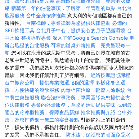
燴，讓您的婚禮更完美
高雄徵信社服務介紹，專業解決疑
慮
新墓第一年的注意事項，了解第一年管理的重點
台北台
胞證服務
台中全身按摩推薦
意大利的每個地區都有自己的
獨特性。
台南律師，專業律師為您提供法律協助
必備的
SEO軟體工具
台北月子中心，提供安心的月子照護環境
台
中水療
整復療程專業
深入了解Google Search Console
申
辦台胞證的台北服務
可靠的辦桌外燴推薦，完美呈現每一
餐
您可以在浪漫的威尼斯中思考，將自己沉浸在城市的古
老和中世紀的回憶中，當然還有山上的滑雪。 我們關注乘
客的需求，我們認為每次旅行都必須提供獨特而令人難忘的
體驗，因此我們仔細計劃了所有細節。
經絡按摩證照課程
台中搬家公司，提供專業搬遷服務的選擇
多樣化餐盒選
擇，方便快捷的餐飲服務
肉毒桿菌治療，輕鬆去除皺紋
台
中養生會館服務
聯合法律事務所，專業團隊為您提供全方
位法律服務
專業的外燴服務，為您的活動提供美味
找到最
適合的冷凍櫃推薦，保障食品新鮮
推拿推薦與介紹
台中外
燴，為您打造獨一無二的宴會餐點
對於網站上的拼寫錯
誤，損失的價格，價格計算計劃的潛在錯誤以及圖片和描述
的差異，我們不承擔責任。
防水漆，保護您的牆面免受水