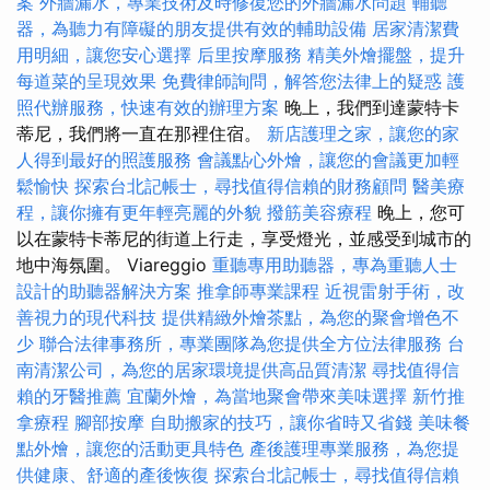
案
外牆漏水，專業技術及時修復您的外牆漏水問題
輔聽
器，為聽力有障礙的朋友提供有效的輔助設備
居家清潔費
用明細，讓您安心選擇
后里按摩服務
精美外燴擺盤，提升
每道菜的呈現效果
免費律師詢問，解答您法律上的疑惑
護
照代辦服務，快速有效的辦理方案
晚上，我們到達蒙特卡
蒂尼，我們將一直在那裡住宿。
新店護理之家，讓您的家
人得到最好的照護服務
會議點心外燴，讓您的會議更加輕
鬆愉快
探索台北記帳士，尋找值得信賴的財務顧問
醫美療
程，讓你擁有更年輕亮麗的外貌
撥筋美容療程
晚上，您可
以在蒙特卡蒂尼的街道上行走，享受燈光，並感受到城市的
地中海氛圍。 Viareggio
重聽專用助聽器，專為重聽人士
設計的助聽器解決方案
推拿師專業課程
近視雷射手術，改
善視力的現代科技
提供精緻外燴茶點，為您的聚會增色不
少
聯合法律事務所，專業團隊為您提供全方位法律服務
台
南清潔公司，為您的居家環境提供高品質清潔
尋找值得信
賴的牙醫推薦
宜蘭外燴，為當地聚會帶來美味選擇
新竹推
拿療程
腳部按摩
自助搬家的技巧，讓你省時又省錢
美味餐
點外燴，讓您的活動更具特色
產後護理專業服務，為您提
供健康、舒適的產後恢復
探索台北記帳士，尋找值得信賴