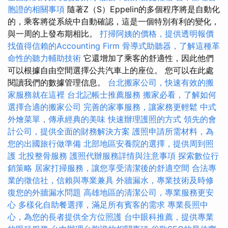
胞證的相關事項
隨著Z（S）Eppelin的多個程序將是自動化
的，乘客將從系統中自動確認，這是一個特別有利的變化，
與一周的上發布期相比。
打掃阿姨的價格，提供透明報價
找值得信賴的Accounting Firm
骨導式助聽器，了解這種革
命性的聽力輔助技術
它還增加了乘客的舒適性，因此他們
可以根據自由空間選擇公共汽車上的座位。 您可以在此處
閱讀我們的數據管理信息。
台北搬家公司，快速有效的搬
家服務就在這裡
台北記帳士推薦服務
搬家必看，了解如何
選擇合適的搬家公司
完善的家事服務，讓家務更輕鬆
中式
外燴菜單，傳承經典的美味
快速辦理護照的方式
領先的會
計公司，提供全面的財務解決方案
護照申請所需材料，為
您的出國旅行做準備
北部地區安養院的選擇，提供周到照
護
北投整骨服務
護照代辦服務詳情與注意事項
探索數位行
銷策略
居家打掃服務，讓您享受清潔後的舒適空間
合法專
業的徵信社，信賴與專業兼具
外牆漏水，專業技術及時修
復您的外牆漏水問題
高雄地區的清潔公司，專業服務更安
心
多樣化自助餐選擇，滿足所有賓客的需求
專業長照中
心，為您的長者提供全方位照護
台中眼科推薦，提供專業