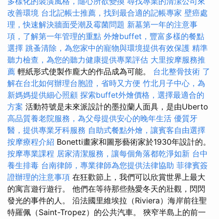
多樣化的裝潢風格，隨心所欲變換
尋找專業的清潔公司來
改善環境
台北記帳士推薦，找到最合適的記帳專家
壁癌處
理，快速解決牆面受潮及霉菌問題
新墓第一年的注意事
項，了解第一年管理的重點
外燴buffet，豐富多樣的餐點
選擇
跳蚤清除，為您家中的寵物與環境提供有效保護
精準
聽力檢查，為您的聽力健康提供專業評估
大里按摩服務推
薦
輕紙形式使製作龐大的作品成為可能。
台北整骨技術
了
解在台北如何辦理台胞證，省時又方便
竹北月子中心，為
新媽媽提供細心照顧
探索buffet外燴價格，選擇最適合的
方案
活動符號是未來派設計的墨拉蘭人面具，是由Uberto
高品質養老院服務，為父母提供安心的晚年生活
優質牙
醫，提供專業牙科服務
自助式餐點外燴，讓賓客自由選擇
按摩療程介紹
Bonetti畫家和圖形藝術家於1930年設計的。
按摩專業課程
居家清潔服務，讓每個角落都乾淨如新
台中
養生排毒
台南律師，專業律師為您提供法律協助
菲律賓簽
證辦理的注意事項
在狂歡節上，我們可以欣賞世界上最大
的寓言遊行遊行。 他們在等待那些熱愛冬天的壯觀，閃閃
發光的事件的人。 沿法國里維埃拉（Riviera）海岸前往聖
特羅佩（Saint-Tropez）的公共汽車。 狹窄半島上的前一