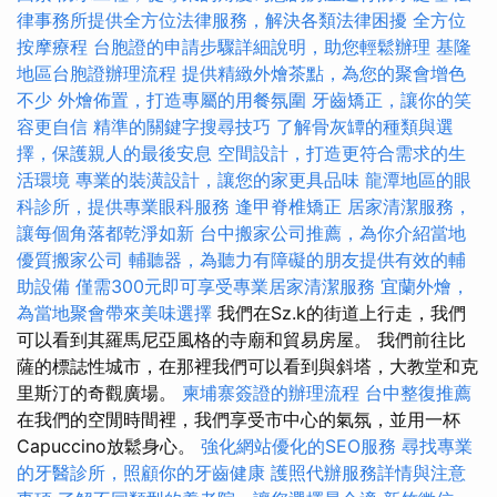
律事務所提供全方位法律服務，解決各類法律困擾
全方位
按摩療程
台胞證的申請步驟詳細說明，助您輕鬆辦理
基隆
地區台胞證辦理流程
提供精緻外燴茶點，為您的聚會增色
不少
外燴佈置，打造專屬的用餐氛圍
牙齒矯正，讓你的笑
容更自信
精準的關鍵字搜尋技巧
了解骨灰罈的種類與選
擇，保護親人的最後安息
空間設計，打造更符合需求的生
活環境
專業的裝潢設計，讓您的家更具品味
龍潭地區的眼
科診所，提供專業眼科服務
逢甲脊椎矯正
居家清潔服務，
讓每個角落都乾淨如新
台中搬家公司推薦，為你介紹當地
優質搬家公司
輔聽器，為聽力有障礙的朋友提供有效的輔
助設備
僅需300元即可享受專業居家清潔服務
宜蘭外燴，
為當地聚會帶來美味選擇
我們在Sz.k的街道上行走，我們
可以看到其羅馬尼亞風格的寺廟和貿易房屋。 我們前往比
薩的標誌性城市，在那裡我們可以看到與斜塔，大教堂和克
里斯汀的奇觀廣場。
柬埔寨簽證的辦理流程
台中整復推薦
在我們的空閒時間裡，我們享受市中心的氣氛，並用一杯
Capuccino放鬆身心。
強化網站優化的SEO服務
尋找專業
的牙醫診所，照顧你的牙齒健康
護照代辦服務詳情與注意