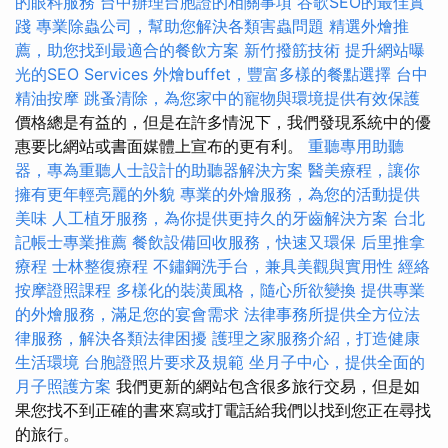
的眼科服務
台中辦理台胞證的相關事項
谷歌SEO的最佳實
踐
專業除蟲公司，幫助您解決各類害蟲問題
精選外燴推
薦，助您找到最適合的餐飲方案
新竹撥筋技術
提升網站曝
光的SEO Services
外燴buffet，豐富多樣的餐點選擇
台中
精油按摩
跳蚤清除，為您家中的寵物與環境提供有效保護
價格總是有益的，但是在許多情況下，我們發現系統中的優
惠要比網站或書面媒體上宣布的更有利。
重聽專用助聽
器，專為重聽人士設計的助聽器解決方案
醫美療程，讓你
擁有更年輕亮麗的外貌
專業的外燴服務，為您的活動提供
美味
人工植牙服務，為你提供更持久的牙齒解決方案
台北
記帳士專業推薦
餐飲設備回收服務，快速又環保
后里推拿
療程
士林整復療程
不鏽鋼洗手台，兼具美觀與實用性
經絡
按摩證照課程
多樣化的裝潢風格，隨心所欲變換
提供專業
的外燴服務，滿足您的宴會需求
法律事務所提供全方位法
律服務，解決各類法律困擾
護理之家服務介紹，打造健康
生活環境
台胞證照片要求及規範
坐月子中心，提供全面的
月子照護方案
我們更新的網站包含很多旅行交易，但是如
果您找不到正確的書來寫或打電話給我們以找到您正在尋找
的旅行。