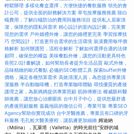
輕鬆辦理
多樣化餐盒選擇，方便快捷的餐飲服務
領先的會
計公司，提供全面的財務解決方案
草屯按摩服務推薦
除白
蟻費用，了解白蟻防治的費用與服務項目
提供私人居家清
潔，保障您的隱私與需求
精心設計的室內設計圖，完美實
現您的需求
戶外婚禮外燴，讓您的婚禮更完美
學習按摩技
巧
空間設計，打造更符合需求的生活環境
裝潢費用每坪價
格解析
如何辦護照，流程全解析
了解如何選擇合適的法律
顧問，確保您的權益
美味餐點外燴，讓您的活動更具特色
長照2.0計畫解讀，如何幫助長者提升生活品質
歐式外燴，
品味精緻的歐式餐點
必備的SEO軟體工具
探索buffet外燴
價格，滿足各種預算需求
高效清潔人員，為您提供專業清
潔服務
半自動咖啡機，打造專業咖啡體驗
尋找優質的產後
護理之家，為新媽媽提供專業照顧
筋師傅療法
權威眼科醫
師推薦，讓您放心治療眼疾
台中月子中心，提供您最舒適
的產後照顧服務
嘉義地區的徵信公司，專業可靠
專業SEO
Agency幫助你實現成功
台中牙醫推薦，專業且有口碑的牙
科服務
毛孔粗大醫美療程，讓肌膚更加細緻
姆迪納
（Mdina），瓦萊塔（Valletta）的時光前往“安靜的城