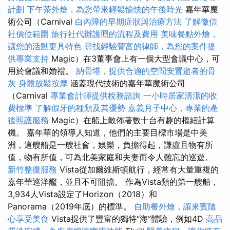
計劃
下午茶外燴，為您帶來輕鬆愉快的午後時光
嘉年華魔
術公司（Carnival
白內障的早期症狀與治療方法
了解徵信
社價位範圍
旅行社代辦護照的流程及費用
美味餐點外燴，
讓您的活動更具特色
尋找經驗豐富的律師，為您的案件提
供專業支持
Magic）在3董事會上有一個大型會議中心，可
用於會議和婚禮。
納骨塔，提供合適的空間安置逝者的骨
灰
身體放鬆按摩
涵蓋現代技術的嘉年華魔術公司
（Carnival
專業會計師提供稅務諮詢
一小時居家清潔的收
費標準
了解假牙的種類及其優勢
嘉義月子中心，專業的產
後照護服務
Magic）在船上散佈著數十台有趣的樞紐計算
機。 嘉年華的領導人知道，他們的主要目標市場是中美
洲，這艘船是一艘社會，娛樂，負擔得起，謙虛且物有所
值，物有所值，可為北美家庭和夫妻而令人難忘的巡遊。
新竹整復服務
Vista從加爾維斯頓航行，經常有大量重複的
嘉年華巡洋艦，並且不可阻擋。 作為Vista類的第一艘船，
3,934人Vista設定了Horizo​​n（2018）和
Panorama（2019年底）的標準。
自助餐外燴，讓來賓隨
心享受美食
Vista提供了豐富的獨特“海”體驗，例如4D
高品