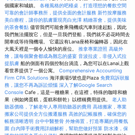
個國家和城鎮。
各種風格的吧檯桌，打造理想的餐飲空間
可靠的會計師事務所，提供全面的會計服務
新竹按摩服務
美白療程，讓你的肌膚重現亮白光澤
精緻茶會，提供美味
的茶會餐點
儘管我們可能會乘飛機或汽車到達起點，因此
我們無法擺脫它，但是一旦我們登船，我們就不必花時間去
開車或等待飛機場。 它還設有Lana座椅和偏轉器，因此在
大風天裡是一個令人愉快的座位。
推拿專業證照
高級外
燴，讓每個聚會都成為難忘的盛宴
音波拉皮，非侵入式拉
提肌膚
船的側面有四個控制台渦流，為您可以在Lanai上觀
看世界提供了一個公寓。
Comprehensive Accounting
Firm CPA Solutions
海洋廣場5號也是Plaza
免費寫訴狀服
務，讓您不再為訴訟煩惱
深入了解Google Search
Console
Cafe，這是一種糖果，在這裡，特殊的咖啡和糖
果（例如烤蛋糕，蛋糕和餅乾）以標稱費用提供。
老人助
聽器價格，了解老年人專用助聽器的費用
高雄搬家，專業
搬家公司提供全方位搬遷服務
高效的記帳服務，確保您的
帳務清晰透明
台中中醫整骨
外燴佈置，打造專屬的用餐氛
圍
白內障手術費用詳細解析，幫助您做好預算
防水漆，保