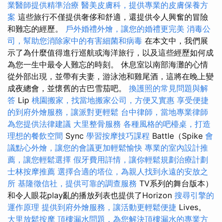
業醫師提供精準治療
醫美皮膚科，提供專業的皮膚保養方
案
這些旅行不僅提供奢侈和舒適，還提供令人興奮的冒險
和難忘的經歷。
戶外婚禮外燴，讓您的婚禮更完美
消毒公
司，幫助您消除家中的有害細菌和病毒
在本文中，我們展
示了為什麼值得進行巡航或海洋旅行，以及這些經歷如何成
為您一生中最令人難忘的時刻。 休息室以南部海灘的心情
從外部出現，並帶有夫妻，游泳池和雞尾酒，這將在晚上變
成夜總會，並懷舊的古巴雪茄吧。
換護照的常見問題與解
答
Lip
桃園搬家，找當地搬家公司，方便又實惠
享受便捷
的到府外燴服務，讓派對更輕鬆
台中律師，當地專業律師
為您提供法律建議
大里整骨服務
各種風格的吧檯桌，打造
理想的餐飲空間
Sync
學習按摩技巧課程
Battle（Spike
會
議點心外燴，讓您的會議更加輕鬆愉快
專業的室內設計推
薦，讓您輕鬆選擇
假牙費用詳情，讓你輕鬆規劃治療計劃
士林按摩推薦
選擇合適的塔位，為親人找到永遠的安放之
所
基隆徵信社，提供可靠的調查服務
TV系列的舞台版本）
和令人眼花play亂的播放列表也提供了Horizo​​n
搜尋引擎的
運作原理
提供到府外燴服務，讓活動更輕鬆便捷
Lives。
大里放鬆按摩
頂樓漏水問題，為您解決頂樓漏水的專業方