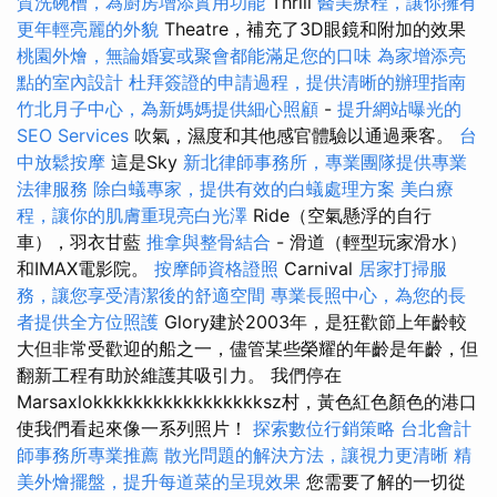
質洗碗槽，為廚房增添實用功能
Thrill
醫美療程，讓你擁有
更年輕亮麗的外貌
Theatre，補充了3D眼鏡和附加的效果
桃園外燴，無論婚宴或聚會都能滿足您的口味
為家增添亮
點的室內設計
杜拜簽證的申請過程，提供清晰的辦理指南
竹北月子中心，為新媽媽提供細心照顧
-
提升網站曝光的
SEO Services
吹氣，濕度和其他感官體驗以通過乘客。
台
中放鬆按摩
這是Sky
新北律師事務所，專業團隊提供專業
法律服務
除白蟻專家，提供有效的白蟻處理方案
美白療
程，讓你的肌膚重現亮白光澤
Ride（空氣懸浮的自行
車），羽衣甘藍
推拿與整骨結合
- 滑道（輕型玩家滑水）
和IMAX電影院。
按摩師資格證照
Carnival
居家打掃服
務，讓您享受清潔後的舒適空間
專業長照中心，為您的長
者提供全方位照護
Glory建於2003年，是狂歡節上年齡較
大但非常受歡迎的船之一，儘管某些榮耀的年齡是年齡，但
翻新工程有助於維護其吸引力。 我們停在
Marsaxlokkkkkkkkkkkkkkkkksz村，黃色紅色顏色的港口
使我們看起來像一系列照片！
探索數位行銷策略
台北會計
師事務所專業推薦
散光問題的解決方法，讓視力更清晰
精
美外燴擺盤，提升每道菜的呈現效果
您需要了解的一切從