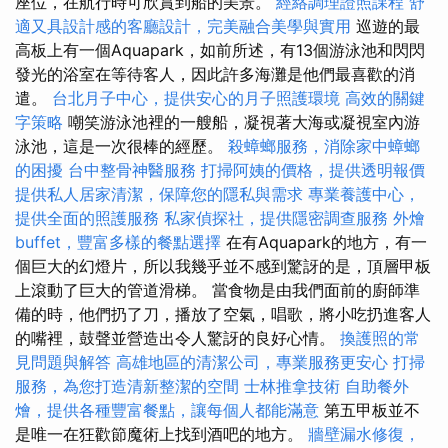
座位，在航行時可欣賞到船的美景。
經絡調理證照課程
舒
適又具設計感的客廳設計，完美融合美學與實用
巡遊的最
高板上有一個Aquapark，如前所述，有13個游泳池和閃閃
發光的浴室在等待客人，因此許多海灘是他們最喜歡的消
遣。
台北月子中心，提供安心的月子照護環境
高效的關鍵
字策略
嘲笑游泳池裡的一艘船，凝視著大海或凝視室內游
泳池，這是一次很棒的經歷。
殺蟑螂服務，消除家中蟑螂
的困擾
台中整骨神醫服務
打掃阿姨的價格，提供透明報價
提供私人居家清潔，保障您的隱私與需求
專業養護中心，
提供全面的照護服務
私家偵探社，提供隱密調查服務
外燴
buffet，豐富多樣的餐點選擇
在有Aquapark的地方，有一
個巨大的幻燈片，所以我幾乎並不感到驚訝的是，頂層甲板
上滾動了巨大的管道滑梯。 當食物是由我們面前的廚師準
備的時，他們扔了刀，播放了空氣，唱歌，將小吃扔進客人
的嘴裡，鼓聲並營造出令人驚訝的良好心情。
換護照的常
見問題與解答
高雄地區的清潔公司，專業服務更安心
打掃
服務，為您打造清新整潔的空間
士林推拿技術
自助餐外
燴，提供各種豐富餐點，讓每個人都能滿意
第五甲板並不
是唯一在狂歡節魔術上找到酒吧的地方。
牆壁漏水修復，