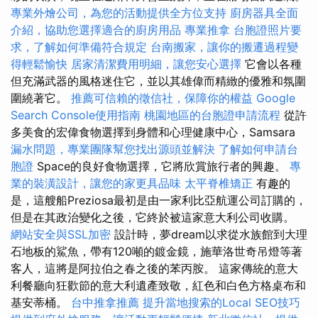
專業外燴公司，為您的活動提供全方位支持
廚房器具全面
介紹，協助您選擇適合的廚房用品
專業推拿
台胞證照片要
求，了解如何準備符合規定
台南搬家，讓你的搬遷過程變
得輕鬆愉快
居家清潔費用明細，讓您安心選擇
它會以各種
但充滿武器的風格迷住它，並以其雄偉而精緻的優雅和氛圍
圍繞著它。
推薦可信賴的徵信社，保障你的權益
Google
Search Console使用指南
桃園地區的台胞證申請流程
從許
多美食的宏偉食物選擇到身體和心理健康中心，Samsara
漏水問題，專業團隊幫您找出源頭並解決
了解如何申請台
胞證
Space的良好食物選擇，它將欣賞旅行者的興趣。
專
業的裝潢設計，讓您的家更具品味
太平脊椎矯正
有趣的
是，這艘船Preziosa最初是由一家利比亞航運公司訂購的，
但是在其政治變化之後，它終於被這家意大利公司收購。
網站安全與SSL加密
設計時，夢dream以求從水族館到大理
石地板的鯊魚，帶有120噸的鍍金鏡，施華洛世奇吊燈等著
客人，這將是阿拉伯之春之後的苯丙胺。 這家傳統的意大
利餐廳向狂歡節的意大利遺產致敬，紅色和白色方格桌布和
基安蒂桶。
台中推拿推薦
提升當地搜索的Local SEO技巧