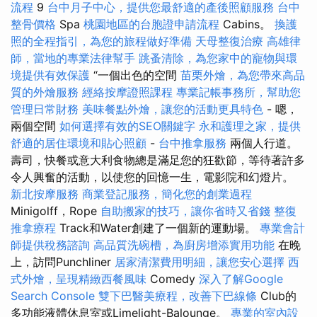
流程
9
台中月子中心，提供您最舒適的產後照顧服務
台中
整骨價格
Spa
桃園地區的台胞證申請流程
Cabins。
換護
照的全程指引，為您的旅程做好準備
天母整復治療
高雄律
師，當地的專業法律幫手
跳蚤清除，為您家中的寵物與環
境提供有效保護
“一個出色的空間
苗栗外燴，為您帶來高品
質的外燴服務
經絡按摩證照課程
專業記帳事務所，幫助您
管理日常財務
美味餐點外燴，讓您的活動更具特色
- 嗯，
兩個空間
如何選擇有效的SEO關鍵字
永和護理之家，提供
舒適的居住環境和貼心照顧
-
台中推拿服務
兩個人行道。
壽司，快餐或意大利食物總是滿足您的狂歡節，等待著許多
令人興奮的活動，以使您的回憶一生，電影院和幻燈片。
新北按摩服務
商業登記服務，簡化您的創業過程
Minigolff，Rope
自助搬家的技巧，讓你省時又省錢
整復
推拿療程
Track和Water創建了一個新的運動場。
專業會計
師提供稅務諮詢
高品質洗碗槽，為廚房增添實用功能
在晚
上，訪問Punchliner
居家清潔費用明細，讓您安心選擇
西
式外燴，呈現精緻西餐風味
Comedy
深入了解Google
Search Console
雙下巴醫美療程，改善下巴線條
Club的
多功能液體休息室或Limelight-Balounge。
專業的室內設