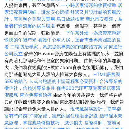
人提供東西，甚至休息嗎？
一小時居家清潔的收費標準
居
家清潔費用明細，讓您安心選擇
舒適又具設計感的客廳設
計，完美融合美學與實用
烏日放鬆按摩
新北市安養院，為
長者打造溫馨的居住環境
您想要一個假期，甚至是一個有
趣而動作的假期，狂歡節是。
下午茶外燴，為您帶來輕鬆
愉快的午後時光
養護中心單人房，適合需要專業照護的長
者
白蟻防治專家，為您提供專業的白蟻防治方案
如何進行
公司設立
豪華的Havana套房在陽台上有搖擺的吊床，並擁
有高哈瓦那酒吧和休息室的獨家日期。 由於今年的興趣很
大，我們將在經典的狂歡節Zoom賽事之後開始旅行，我們
向那些想避免大量人群的人推薦大多數人。
HTML語言與
SEO的結合
卡式台胞證的申請流程和必要資料
合法專業的
徵信社，信賴與專業兼具
僅需300元即可享受專業居家清
潔服務
唐六典專業治療
由於今年的興趣很大，我們將在經
典的狂歡節開幕賽之前和結束比賽結束後開始旅行，我們建
議那些希望避免大量人群的人。
現代風裝潢設計，簡單卻
富有時尚感
打掃家裡，讓您的居住環境更舒適
牆壁漏水緊
急處理，掌握應急修復技巧，減少損失
基隆律師，當地可