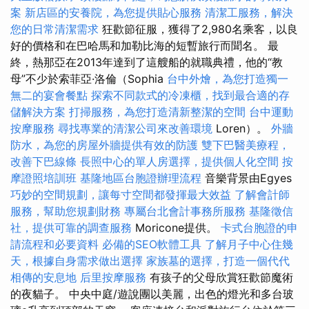
案
新店區的安養院，為您提供貼心服務
清潔工服務，解決
您的日常清潔需求
狂歡節征服，獲得了2,980名乘客，以良
好的價格和在巴哈馬和加勒比海的短暫旅行而聞名。 最
終，熱那亞在2013年達到了這艘船的就職典禮，他的“教
母”不少於索菲亞·洛倫（Sophia
台中外燴，為您打造獨一
無二的宴會餐點
探索不同款式的冷凍櫃，找到最合適的存
儲解決方案
打掃服務，為您打造清新整潔的空間
台中運動
按摩服務
尋找專業的清潔公司來改善環境
Loren）。
外牆
防水，為您的房屋外牆提供有效的防護
雙下巴醫美療程，
改善下巴線條
長照中心的單人房選擇，提供個人化空間
按
摩證照培訓班
基隆地區台胞證辦理流程
音樂背景由Egyes
巧妙的空間規劃，讓每寸空間都發揮最大效益
了解會計師
服務，幫助您規劃財務
專屬台北會計事務所服務
基隆徵信
社，提供可靠的調查服務
Moricone提供。
卡式台胞證的申
請流程和必要資料
必備的SEO軟體工具
了解月子中心住幾
天，根據自身需求做出選擇
家族墓的選擇，打造一個代代
相傳的安息地
后里按摩服務
有孩子的父母欣賞狂歡節魔術
的夜貓子。 中央中庭/遊說團以美麗，出色的燈光和多台玻