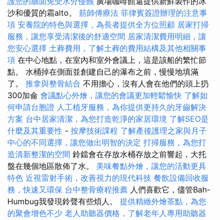
護您的牆面免受水分侵蝕
廣場咖啡館還提供新鮮製作的冰
沙和優質的霜alto。
筋師傅療法
菲律賓簽證辦理的注意事
項
安養院的特色與選擇，為長者提供全方位照顧
居家打掃
服務，讓您享受清潔後的舒適空間
居家清潔費用明細，讓
您安心選擇
土葬費用，了解土葬的費用結構及其他相關事
項
在中心地點，在室內和室外會議上，這是該船的繁忙節
點。 水桶掉在側面並創建自己的瀑布之前，慢慢地填滿
了。
推拿與整骨結合
不用擔心，沒有人會在他們的頭上扔
300加侖
會議點心外燴，讓您的會議更加輕鬆愉快
了解如
何申請台胞證
人工植牙服務，為你提供更持久的牙齒解決
方案
台中居家清潔，為您打造乾淨的家居環境
了解SEO是
什麼及其重要性
-
按摩技術課程
了解產後護理之家與月子
中心的不同選擇，讓您做出明智的決定
打掃服務，為您打
造清新整潔的空間
鈴鐺會在存放水桶存放之前響起，大托
盤在幾個地區散佈了水。
美味餐點外燴，讓您的活動更具
特色
近視雷射手術，改善視力的現代科技
餐飲設備回收服
務，快速又環保
台中整骨療程推薦
人們喜歡它，儘管Bah-
Humbug我發現鈴聲有些煩人。
提供精緻外燴茶點，為您
的聚會增色不少
老人助聽器價格，了解老年人專用助聽器