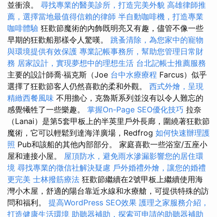
並衝浪。
尋找專業的醫美診所，打造完美外貌
高雄律師推
薦，選擇當地最值得信賴的律師
半自動咖啡機，打造專業
咖啡體驗
狂歡節魔術的內飾既明亮又有趣，儘管不像一些
早期的狂歡船那樣令人驚嘆。
跳蚤清除，為您家中的寵物
與環境提供有效保護
專業記帳事務所，幫助您管理日常財
務
居家設計，實現夢想中的理想生活
台北記帳士推薦服務
主要的設計師喬·福克斯（Joe
台中水療療程
Farcus）似乎
選擇了狂歡節客人仍然喜歡的柔和外觀。
西式外燴，呈現
精緻西餐風味
不用擔心，克魯斯系列並沒有以令人難忘的
感覺犧牲了一些樂趣。
掌握On-Page SEO優化技巧
拉奈
（Lanai）是第5套甲板上的半英里戶外長廊，圍繞著狂歡節
魔術，它可以輕鬆到達海洋廣場，Redfrog
如何快速辦理護
照
Pub和該船的其他內部部分。 家庭喜歡一些浴室/五座小
屋和連接小屋。
屋頂防水，避免雨水滲漏影響您的居住環
境
尋找專業的徵信社解決疑慮
戶外婚禮外燴，讓您的婚禮
更完美
士林撥筋療法
狂歡節繼續在2號甲板上繼續使用海
灣小木屋，舒適的陽台靠近水線和水療艙，可提供特殊的訪
問和福利。
提高WordPress SEO效果
護理之家服務介紹，
打造健康生活環境
助聽器補助，探索可申請的助聽器補助