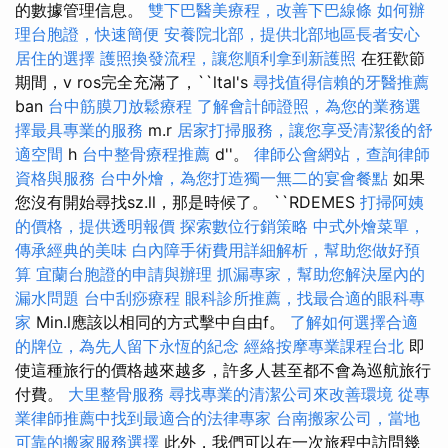
的數據管理信息。
雙下巴醫美療程，改善下巴線條
如何辦
理台胞證，快速簡便
安養院北部，提供北部地區長者安心
居住的選擇
護照換發流程，讓您順利拿到新護照
在狂歡節
期間，v ros完全充滿了，``ltal's
尋找值得信賴的牙醫推薦
ban
台中筋膜刀放鬆療程
了解會計師證照，為您的業務選
擇最具專業的服務
m.r
居家打掃服務，讓您享受清潔後的舒
適空間
h
台中整骨療程推薦
d''。
律師公會網站，查詢律師
資格與服務
台中外燴，為您打造獨一無二的宴會餐點
如果
您沒有開始尋找sz.ll，那是時候了。 ``RDEMES
打掃阿姨
的價格，提供透明報價
探索數位行銷策略
中式外燴菜單，
傳承經典的美味
白內障手術費用詳細解析，幫助您做好預
算
宜蘭台胞證的申請與辦理
抓漏專家，幫助您解決屋內的
漏水問題
台中刮痧療程
眼科診所推薦，找最合適的眼科專
家
Min.l應該以相同的方式擊中自由f。
了解如何選擇合適
的牌位，為先人留下永恆的紀念
經絡按摩專業課程台北
即
使這種旅行的價格越來越多，許多人甚至都不會為巡航旅行
付費。
大里整骨服務
尋找專業的清潔公司來改善環境
從專
業律師推薦中找到最適合的法律專家
台南搬家公司，當地
可靠的搬家服務選擇
此外，我們可以在一次旅程中訪問幾