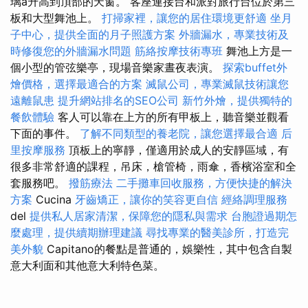
璃a升高到頂部的天窗。 客座連接台和派對旅行台位於第三
板和大型舞池上。
打掃家裡，讓您的居住環境更舒適
坐月
子中心，提供全面的月子照護方案
外牆漏水，專業技術及
時修復您的外牆漏水問題
筋絡按摩技術專班
舞池上方是一
個小型的管弦樂亭，現場音樂家晝夜表演。
探索buffet外
燴價格，選擇最適合的方案
滅鼠公司，專業滅鼠技術讓您
遠離鼠患
提升網站排名的SEO公司
新竹外燴，提供獨特的
餐飲體驗
客人可以靠在上方的所有甲板上，聽音樂並觀看
下面的事件。
了解不同類型的養老院，讓您選擇最合適
后
里按摩服務
頂板上的寧靜，僅適用於成人的安靜區域，有
很多非常舒適的課程，吊床，槍管椅，雨傘，香檳浴室和全
套服務吧。
撥筋療法
二手攤車回收服務，方便快捷的解決
方案
Cucina
牙齒矯正，讓你的笑容更自信
經絡調理服務
del
提供私人居家清潔，保障您的隱私與需求
台胞證過期怎
麼處理，提供續期辦理建議
尋找專業的醫美診所，打造完
美外貌
Capitano的餐點是普通的，娛樂性，其中包含自製
意大利面和其他意大利特色菜。