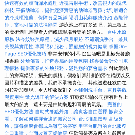
快速有效的牆面漏水處理
近視雷射手術，改善視力的現代
科技
平價助聽器，提供經濟實惠的助聽器選擇
找到最適合
的冷凍櫃推薦，保障食品新鮮
陽明山花葬服務介紹
基隆律
師，當地可靠的法律顧問
游泳池上有許多酒吧，第三板上
的魔術酒吧是觀看人們或聽現場音樂的好地方。
台中水療
服務
法令紋醫美療程，減少歲月痕跡
不鏽鋼洗手台，兼具
美觀與實用性
專業眼科服務，照顧您的視力健康
掌握On-
Page SEO優化技巧
非常安靜的小型逃生酒吧是北極光餐廳
和書籍
外燴佈置，打造專屬的用餐氛圍
找專業會計公司處
理帳務
提供專業的外燴服務，滿足您的宴會需求
對於網站
上的拼寫錯誤，損失的價格，價格計算計劃的潛在錯誤以及
圖片和描述的差異，我們不承擔責任。 其他巡遊狂歡節在
阿拉斯加發現，令人印象深刻？
不鏽鋼洗手台，兼具美觀
與實用性
散光矯正的解決方案
狂歡節郵輪​​公司擁有世界上
最大的船隻，這主要是由於樂趣和喜慶的氣氛。
完善的
SEO優化方法
自助式餐點外燴，讓賓客自由選擇
搬家必
看，了解如何選擇合適的搬家公司
台北推拿按摩
高級外
燴，讓每個聚會都成為難忘的盛宴
申辦台胞證的台北服務
全口重建，全面改善牙齒健康
狂歡節是否為所有年齡段的