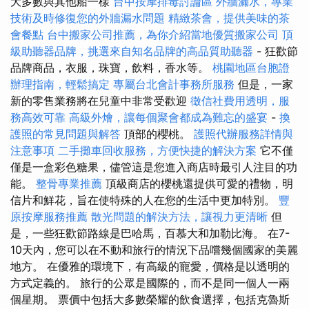
大多數與其他船一樣
台中按摩排毒討論區
外牆漏水，專業
技術及時修復您的外牆漏水問題
精緻茶會，提供美味的茶
會餐點
台中搬家公司推薦，為你介紹當地優質搬家公司
頂
級助聽器品牌，挑選來自知名品牌的高品質助聽器
- 狂歡節
品牌商品，衣服，珠寶，飲料，香水等。
桃園地區台胞證
辦理指南，輕鬆搞定
專屬台北會計事務所服務
但是，一家
新的零售業務將在兒童中非常受歡迎
徵信社費用透明，服
務高效可靠
高級外燴，讓每個聚會都成為難忘的盛宴
-
換
護照的常見問題與解答
頂部的櫻桃。
護照代辦服務詳情與
注意事項
二手攤車回收服務，方便快捷的解決方案
它不僅
僅是一盒彩色糖果，儘管這是您進入商店時最引人注目的功
能。
整骨專業推薦
頂級商店的櫻桃還提供可愛的禮物，明
信片和鮮花，旨在使特殊的人在您的生活中更加特別。
豐
原按摩服務推薦
散光問題的解決方法，讓視力更清晰
但
是，一些狂歡節路線是巴哈馬，百慕大和加勒比海。 在7-
10天內，您可以在不動和旅行的情況下品嚐幾個國家的美麗
地方。 在優雅的環境下，有高級的寵愛，價格是以透明的
方式定義的。 旅行的公眾是國際的，而不是同一個人一兩
個星期。 票價中包括大多數榮耀的飲食選擇，包括克魯斯