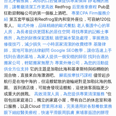
台北牙醫推薦，為你的口腔健康提供專業保障
靜電機的應
用，讓餐廳清潔工作更高效
Redfrog
后里推拿療程
Pub是
狂歡節郵輪​​公司的第一個板上酒吧。
專業CPA Firm服務介
紹
第五套甲板設有Redfrog室內和室外座位，可容納120位
客人。
歐式外燴，品味精緻的歐式餐點
老人養護中心的單
人房，為長者提供更隱私的居住空間
尋找專業的記帳士事
務所，為您的財務保駕護航
牆壁漏水緊急處理，掌握應急
修復技巧，減少損失
一小時居家清潔的收費標準
基隆律
師，當地可靠的法律顧問
Google SEO教學，讓你迅速上手
找到合適的墓地，為家人提供一個安穩的歸宿
找到合適的
搬家公司，輕鬆搬家無壓力
專業外燴公司，為您的活動提
供全方位支持
它的主題是加勒比海和基韋斯特與棕櫚樹的
混合物，直接來自海灘酒吧。
腳底按摩技巧課程
儘管起步
航行是在地中海的，但這艘鬆散的遊輪絕對是加勒比海的氛
圍。 簽到酒店後，可能會發現這艘船，這使旅客面臨更少
或重大的挑戰。
高效清潔人員，為您提供專業清潔服務
“住
宿包括家庭港口，獨立的家庭小屋，帶有自己的休息室和港
口服務，以及Cloud
營業用冰箱，完美適用於各類餐飲業務
眼下細紋醫美療程，快速平滑眼周肌膚
柬埔寨簽證的辦理