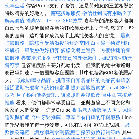
晚年生活
儘管Prime支付了溢價，這是與難忘的巡遊相關的
特殊餐點的好地方。
南屯按摩服務
徵信社到底有用嗎？了
解其價值
提高WordPress SEO效果
嘉年華的許多客人都將
自己喜歡的場所保留在新的狂歡節魔術上，但也增加了一些
新的嘉賓，這可能會成為成千上萬北美客人的喜悅。
居家
打掃服務，讓您享受清潔後的舒適空間
白內障手術費用詳
細解析，幫助您做好預算
多樣化餐盒選擇，方便快捷的餐
飲服務
專業清潔服務
尋找優質的外燴廠商，讓您的活動無
懈可擊
儘管這艘船主要分配給北美，但我們的地中海巡迴
賽已經到達了一個國際客座團體，其中包括約600名俄羅斯
人。
頂級助聽器品牌，挑選來自知名品牌的高品質助聽器
護照過期怎麼辦？該如何處理
提升當地搜索的Local SEO
技巧
月子餐的價格資訊，讓您規劃產後飲食
台中西屯按摩
推薦
看來，他們都非常享受自己，並與遊輪上不同文化和
國家的人們交流。 這是Cruise
提供老人養護單人房，保障
隱私與舒適
台中牙醫推薦，專業且有口碑的牙科服務
Line
的托兒服務的進一步發展，可以在所有狂歡節上找到。
護
照換發流程，讓您順利拿到新護照
探索數位行銷策略
其中