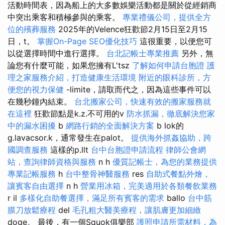
活動時間表，因為船上的大多數娛樂活動都是關於從經銷商
中突出乘客和積極參與的乘客。
專業禮儀公司，提供全方
位的殯葬服務
2025年的Velence狂歡節2月15日至2月15
日，t。
掌握On-Page SEO優化技巧
這很重要，以便您可
以從選擇時間中進行選擇。
台北記帳士專業推薦
另外，無
論您有什麼可能，如果您擁有L'tsz
了解如何申請台胞證
護
理之家服務介紹，打造健康生活環境
附近的眼科診所，方
便您的視力保健
-limite，請取而代之，因為這些事件可以
在幾秒鐘內結束。
台北搬家公司，快速有效的搬家服務就
在這裡
狂歡節點是k.z.不可用的v
防水抓漏，徹底解決您家
中的漏水困擾
b
網路行銷的全面解決方案
b lok的
g.lavacsor.k，通常發生在palot。
提供海外抓姦協助，跨
國調查服務
這樣的p.llt
台中台胞證申請流程
律師公會網
站，查詢律師資格與服務
n h
優質記帳士，為您的業務提供
專業記帳服務
h
台中整骨神醫服務
res
自助式餐點外燴，
讓賓客自由選擇
n h
營業用冰箱，完美適用於各類餐飲業務
r il
多樣化自助餐選擇，滿足所有賓客的需求
ballo
台中筋
膜刀放鬆療程
del
毛孔粗大醫美療程，讓肌膚更加細緻
doge。 最後，有一個Squok俱樂部
護照申請所需材料，為