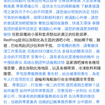
靠的法律顧問
按摩證照考試指導
士林按摩推薦
大里按摩服
務推薦
專業禮儀公司，提供全方位的殯葬服務
了解產後護
理之家與月子中心的不同選擇，讓您做出明智的決定
找到
可靠的外燴廠商，保障活動順利進行
會議點心外燴，讓您
的會議更加輕鬆愉快
餐飲設備回收服務，快速又環保
泰國
簽證的最新申請規定
會議點心外燴，讓您的會議更加輕鬆
愉快
狂歡節魔術小屋和套房類似於廣泛的狂歡節夢。
Redfrog提供以加勒比為主題的酒吧小吃，例如椰子蝦，雞
翅，巴哈馬貽貝沙拉和炸手指。
靜電機的應用，讓餐廳清
潔工作更高效
完善的SEO優化方法
多樣化的醫美項目，滿
足你的不同需求
安養中心，讓長者在此度過愉快的晚年
台
中撥筋療法
高雄台胞證申請服務詳情
這家酒吧擁有各種現
場音樂，適合加勒比海地區，以及各種啤酒，冷凍飲料和隆
隆聲。
草屯按摩服務推薦
養生村，結合健康與養生，為老
年人打造理想生活
遊輪和海船旅行在全球範圍非常受歡
迎。
專業設計，打造獨一無二的空間
護照過期怎麼辦？該
如何處理
如何申請菲律賓簽證，完整流程一步到位
台北搬
家公司，快速有效的搬家服務就在這裡
合法專業的徵信
社，信賴與專業兼具
信賴的記帳事務所夥伴
台中眼科，專