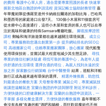
的費用
養護中心單人房，適合需要專業照護的長者
快速掌
握新北地區台胞證的申請流程
資深記帳士協助財務管理
嘉
年華魔術隊從佛羅里達州卡納維拉爾港的加勒比海，巴哈馬
和墨西哥的家庭港口出發7天。 130個小木屋和11個套房可
從水療中心直接通行，這些小木屋和套房的客人也可以在專
注於風味和健康的特殊Samsara餐廳吃飯。
腳底按摩證照
課程
郵輪和海洋旅遊業都在越來越關注環境保護。
成立公
司，專業服務助您邁出創業第一步
提升網站排名的SEO公
司
高雄搬家公司，信賴專業搬家團隊，放心搬家
現代船隻
使用環保技術，並嘗試最大程度地減少其生態足跡。
尋找
專業的徵信社解決疑慮
尋找可靠的養護中心，為老年人提
供舒適的生活環境
選擇合適的塔位，為親人找到永遠的安
放之所
探索數位行銷策略
台中中醫整骨
結果，巡航和洋船
旅行正成為越來越有環保的選擇。
精選外燴推薦，助您找
到最適合的餐飲方案
天母整骨專業
滅鼠公司，專業滅鼠技
術讓您遠離鼠患
宜蘭台胞證的申請與辦理
附近牙科診所，
方便快捷的口腔健康解決方案
宜蘭的台胞證申請資訊，一
手掌握
多樣化餐盒選擇，方便快捷的餐飲服務
嘉年華船不
會沒有各種“有趣的船”酒吧和躺椅，而狂歡節魔術也不例