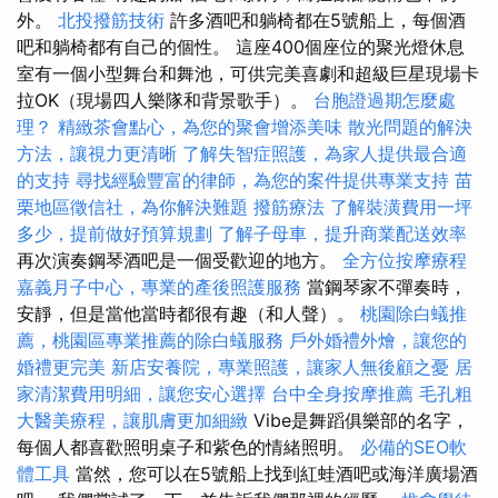
外。
北投撥筋技術
許多酒吧和躺椅都在5號船上，每個酒
吧和躺椅都有自己的個性。 這座400個座位的聚光燈休息
室有一個小型舞台和舞池，可供完美喜劇和超級巨星現場卡
拉OK（現場四人樂隊和背景歌手）。
台胞證過期怎麼處
理？
精緻茶會點心，為您的聚會增添美味
散光問題的解決
方法，讓視力更清晰
了解失智症照護，為家人提供最合適
的支持
尋找經驗豐富的律師，為您的案件提供專業支持
苗
栗地區徵信社，為你解決難題
撥筋療法
了解裝潢費用一坪
多少，提前做好預算規劃
了解子母車，提升商業配送效率
再次演奏鋼琴酒吧是一個受歡迎的地方。
全方位按摩療程
嘉義月子中心，專業的產後照護服務
當鋼琴家不彈奏時，
安靜，但是當他當時都很有趣（和人聲）。
桃園除白蟻推
薦，桃園區專業推薦的除白蟻服務
戶外婚禮外燴，讓您的
婚禮更完美
新店安養院，專業照護，讓家人無後顧之憂
居
家清潔費用明細，讓您安心選擇
台中全身按摩推薦
毛孔粗
大醫美療程，讓肌膚更加細緻
Vibe是舞蹈俱樂部的名字，
每個人都喜歡照明桌子和紫色的情緒照明。
必備的SEO軟
體工具
當然，您可以在5號船上找到紅蛙酒吧或海洋廣場酒