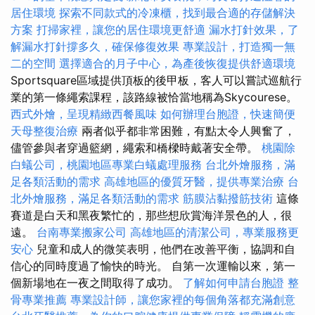
居住環境
探索不同款式的冷凍櫃，找到最合適的存儲解決
方案
打掃家裡，讓您的居住環境更舒適
漏水打針效果，了
解漏水打針撐多久，確保修復效果
專業設計，打造獨一無
二的空間
選擇適合的月子中心，為產後恢復提供舒適環境
Sportsquare區域提供頂板的後甲板，客人可以嘗試巡航行
業的第一條繩索課程，該路線被恰當地稱為Skycourese。
西式外燴，呈現精緻西餐風味
如何辦理台胞證，快速簡便
天母整復治療
兩者似乎都非常困難，有點太令人興奮了，
儘管參與者穿過籃網，繩索和橋樑時戴著安全帶。
桃園除
白蟻公司，桃園地區專業白蟻處理服務
台北外燴服務，滿
足各類活動的需求
高雄地區的優質牙醫，提供專業治療
台
北外燴服務，滿足各類活動的需求
筋膜沾黏撥筋技術
這條
賽道是白天和黑夜繁忙的，那些想欣賞海洋景色的人，很
遠。
台南專業搬家公司
高雄地區的清潔公司，專業服務更
安心
兒童和成人的微笑表明，他們在改善平衡，協調和自
信心的同時度過了愉快的時光。 自第一次運輸以來，第一
個新場地在一夜之間取得了成功。
了解如何申請台胞證
整
骨專業推薦
專業設計師，讓您家裡的每個角落都充滿創意