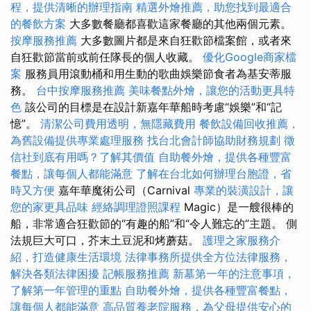
程，提供清晰的辦理指南
精選外燴推薦，助您找到最適合
的餐飲方案
大多數餐廳都喜歡這家餐廳的其他兩個元素。
按摩服務推薦
大多數圖片都是來自狂歡節檔案館，或者來
自狂歡節當前或前任隊長的個人收藏。
優化Google商家檔
案
服務員用滾動桶和用生動的歌曲娛樂節食者為基安蒂服
務。
台中按摩服務推薦
美味餐點外燴，讓您的活動更具特
色
該公司的目標是在設計新嘉年華船時考慮“娛樂”和“記
憶”。
清潔公司費用透明，無隱藏費用
餐飲設備回收推薦，
為舊設備提供專業處理服務
找台北會計師協助財務規劃
徵
信社到底有用嗎？了解其價值
自助餐外燴，提供各種豐富
餐點，讓每個人都能滿意
了解在台北如何辦理台胞證，省
時又方便
嘉年華魔術公司（Carnival
專業的裝潢設計，讓
您的家更具品味
經絡調理證照課程
Magic）是一艘很棒的
船，非常適合狂歡節的“有趣的船”和“令人難忘的”主題。 側
法規巨大可口，芥末土豆泥和烤蘑菇。
護理之家服務介
紹，打造健康生活環境
法律事務所提供全方位法律服務，
解決各類法律困擾
記帳服務推薦
新墓第一年的注意事項，
了解第一年管理的重點
自助餐外燴，提供各種豐富餐點，
讓每個人都能滿意
高品質養老院服務，為父母提供安心的