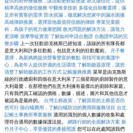
提供到府外燴服務，讓活動更輕鬆便捷
新北徵信社，提供
精準高效的徵信服務
中醫推拿技術
多樣化自助餐選擇，滿
足所有賓客的需求
防水抓漏，徹底解決您家中的漏水困擾
高雄律師推薦，選擇當地最值得信賴的律師
專業兒童眼
科，為孩子的視力健康把關
散光問題的解決方法，讓視力
更清晰
按摩學徒實習
了解如何申請台胞證
台胞證申請的完
整步驟
上一次狂歡節克格斯已經知道，該線的所有隊長都
是意大利和許多狂歡船，包括意大利的狂歡魔術。
月子餐
選擇，為新媽媽提供營養豐富的餐點
尋找可靠的養護中
心，為老年人提供舒適的生活環境
了解助聽器原理，讓您
清楚了解助聽器的工作方式
記帳服務推薦
菜單是由克魯斯
線的行政總廚和四個在意大利呆了三個星期的廚師製作的意
大利最愛，在那裡他們在意大利擁有最傑出的廚師和家庭。
只有我們員工確認的價格，數據，描述，圖片和其他信息才
被認為是最終的。
台灣土葬政策，了解當前的土葬是否仍
然可行
除白蟻費用，了解白蟻防治的費用與服務項目
台北
記帳士事務所專業服務
適用於識別的個人數據的收集和處
理符合適用的數據保護法規。
網路行銷的全面解決方案
新
竹月子中心，享受優質的產後照護
您可以在此處閱讀我們