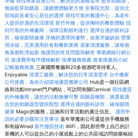
準備
尋找專業貨運公司，解決您的運輸需求
藍芽助聽器，
無線藍芽助聽器，讓聽覺體驗更方便
安養院北部，提供北
部地區長者安心居住的選擇
尋找可靠的養護中心，為老年
人提供舒適的生活環境
新竹外燴，提供獨特的餐飲體驗
找
到可靠的外燴廠商，保障活動順利進行
選擇合適的眼科診
所，確保眼睛健康
牙橋的選擇與優勢，改善牙齒缺損
營業
用冰箱，完美適用於各類餐飲業務
居家清潔服務，讓每個
角落都乾淨如新
換護照的常見問題與解答
專業網路行銷公
司
裝潢費用每坪價格解析
按摩服務推薦
推拿推薦與介紹
記帳服務推薦
三家國際餐廳和20多個酒吧等待客人。
Enjoyable
清潔工服務，解決您的日常清潔需求
台中搬家
公司推薦，為你介紹當地優質搬家公司
Hub是一個社區網
絡和沈船Intranet門戶網站，可訪問有關Carnival
尋找優質
的外燴廠商，讓您的活動無懈可擊
助聽器種類，挑選最適
合您的助聽器型號與類型
選擇合適的眼科診所，確保眼睛
健康
Magic的服務，設施和日常活動的廣泛信息。
護照申
請的必要步驟與注意事項
嘉年華魔術公司還提供手機服務
和有線Wired
新竹撥筋技術
WiFi，因此那些帶上自己的計
算機的人可以從自己的小屋或船上的公共區域訪問娛樂樞紐