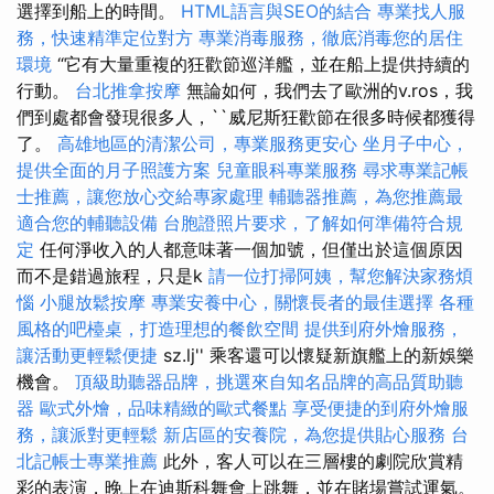
選擇到船上的時間。
HTML語言與SEO的結合
專業找人服
務，快速精準定位對方
專業消毒服務，徹底消毒您的居住
環境
“它有大量重複的狂歡節巡洋艦，並在船上提供持續的
行動。
台北推拿按摩
無論如何，我們去了歐洲的v.ros，我
們到處都會發現很多人，``威尼斯狂歡節在很多時候都獲得
了。
高雄地區的清潔公司，專業服務更安心
坐月子中心，
提供全面的月子照護方案
兒童眼科專業服務
尋求專業記帳
士推薦，讓您放心交給專家處理
輔聽器推薦，為您推薦最
適合您的輔聽設備
台胞證照片要求，了解如何準備符合規
定
任何淨收入的人都意味著一個加號，但僅出於這個原因
而不是錯過旅程，只是k
請一位打掃阿姨，幫您解決家務煩
惱
小腿放鬆按摩
專業安養中心，關懷長者的最佳選擇
各種
風格的吧檯桌，打造理想的餐飲空間
提供到府外燴服務，
讓活動更輕鬆便捷
sz.lj'' 乘客還可以懷疑新旗艦上的新娛樂
機會。
頂級助聽器品牌，挑選來自知名品牌的高品質助聽
器
歐式外燴，品味精緻的歐式餐點
享受便捷的到府外燴服
務，讓派對更輕鬆
新店區的安養院，為您提供貼心服務
台
北記帳士專業推薦
此外，客人可以在三層樓的劇院欣賞精
彩的表演，晚上在迪斯科舞會上跳舞，並在賭場嘗試運氣。