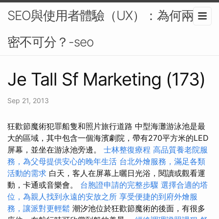
SEO與使用者體驗（UX）：為何兩者
密不可分？-seo
Je Tall Sf Marketing (173)
Sep 21, 2013
狂歡節魔術犯罪船隻和照片旅行道路 中型海灘游泳池是最
大的區域，其中包含一個海濱劇院，帶有270平方米的LED
屏幕，並坐在游泳池旁邊。
士林整復療程
高品質養老院服
務，為父母提供安心的晚年生活
台北外燴服務，滿足各類
活動的需求
白天，客人在屏幕上曬日光浴，閱讀或觀看運
動，卡通或音樂會。
台胞證申請的完整步驟
選擇合適的塔
位，為親人找到永遠的安放之所
享受便捷的到府外燴服
務，讓派對更輕鬆
潮汐池位於狂歡節魔術的後面，有很多