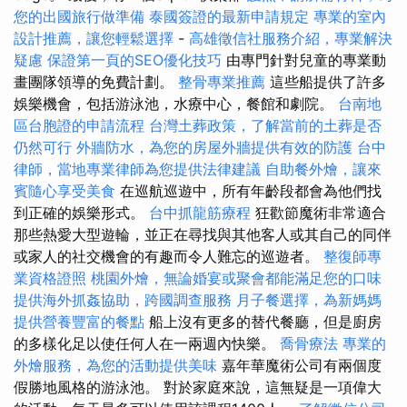
您的出國旅行做準備
泰國簽證的最新申請規定
專業的室內
設計推薦，讓您輕鬆選擇
-
高雄徵信社服務介紹，專業解決
疑慮
保證第一頁的SEO優化技巧
由專門針對兒童的專業動
畫團隊領導的免費計劃。
整骨專業推薦
這些船提供了許多
娛樂機會，包括游泳池，水療中心，餐館和劇院。
台南地
區台胞證的申請流程
台灣土葬政策，了解當前的土葬是否
仍然可行
外牆防水，為您的房屋外牆提供有效的防護
台中
律師，當地專業律師為您提供法律建議
自助餐外燴，讓來
賓隨心享受美食
在巡航巡遊中，所有年齡段都會為他們找
到正確的娛樂形式。
台中抓龍筋療程
狂歡節魔術非常適合
那些熱愛大型遊輪，並正在尋找與其他客人或其自己的同伴
或家人的社交機會的有趣而令人難忘的巡遊者。
整復師專
業資格證照
桃園外燴，無論婚宴或聚會都能滿足您的口味
提供海外抓姦協助，跨國調查服務
月子餐選擇，為新媽媽
提供營養豐富的餐點
船上沒有更多的替代餐廳，但是廚房
的多樣化足以使任何人在一兩週內快樂。
喬骨療法
專業的
外燴服務，為您的活動提供美味
嘉年華魔術公司有兩個度
假勝地風格的游泳池。 對於家庭來說，這無疑是一項偉大