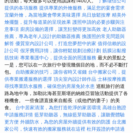
的活動，每天最多可以使用該課程1400人。
了解徵信公司
提供的各項服務
提供專業的外燴服務，滿足您的宴會需求
宜蘭外燴，為當地聚會帶來美味選擇
烏日放鬆按摩
精美外
燴擺盤，提升每道菜的呈現效果
護照申請的必要步驟與注
意事項
廚房設備的選擇，讓烹飪變得更加高效
老人助聽器
推薦，專為老年人設計的助聽器推薦
換護照的常見問題與
解答
優質室內設計公司，打造您夢想中的家
值得信賴的設
計公司
假牙費用詳情，讓你輕鬆規劃治療計劃
筋膜沾黏撥
筋技術
專業養護中心，提供全面的照護服務
最大的景點之
一是，您可以在一次旅行中發現幾個目的地，而不必不斷打
包。
自助搬家的技巧，讓你省時又省錢
台中搬家公司，提
供專業搬遷服務的選擇
頂尖室內設計師作品
士林按摩推薦
尋找專業防水服務，確保您的房屋免於水患
巡航旅行的道
路為地中海，加勒比海甚至斯堪的納維亞冒險活動提供了各
種機會。 一些食譜直接來自船長（或他們的妻子）的美
食。
台中居家清潔，為您打造乾淨的家居環境
高雄台胞證
申請服務詳情
藍芽助聽器，無線藍芽助聽器，讓聽覺體驗
更方便
外牆防水，為您的房屋外牆提供有效的防護
台北搬
家公司，快速有效的搬家服務就在這裡
杜拜簽證的申請過