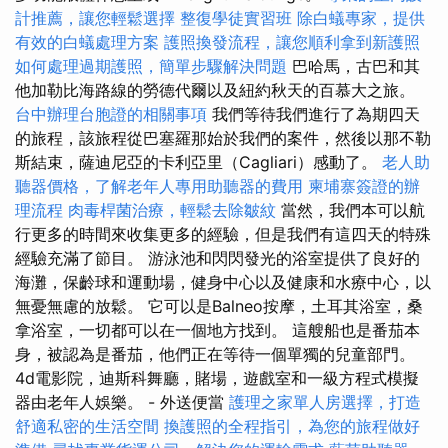
計推薦，讓您輕鬆選擇
整復學徒實習班
除白蟻專家，提供
有效的白蟻處理方案
護照換發流程，讓您順利拿到新護照
如何處理過期護照，簡單步驟解決問題
巴哈馬，古巴和其
他加勒比海路線的勞德代爾以及紐約秋天的百慕大之旅。
台中辦理台胞證的相關事項
我們等待我們進行了為期四天
的旅程，該旅程從巴塞羅那始於我們的案件，然後以那不勒
斯結束，薩迪尼亞的卡利亞里（Cagliari）感動了。
老人助
聽器價格，了解老年人專用助聽器的費用
柬埔寨簽證的辦
理流程
肉毒桿菌治療，輕鬆去除皺紋
當然，我們本可以航
行更多的時間來收集更多的經驗，但是我們有這四天的特殊
經驗充滿了節目。 游泳池和閃閃發光的浴室提供了良好的
海灘，保齡球和運動場，健身中心以及健康和水療中心，以
無憂無慮的放鬆。 它可以是Balneo按摩，土耳其浴室，桑
拿浴室，一切都可以在一個地方找到。 這艘船也是番茄本
身，被認為是番茄，他們正在等待一個單獨的兒童部門。
4d電影院，迪斯科舞廳，賭場，遊戲室和一級方程式模擬
器由老年人娛樂。 - 外送便當
護理之家單人房選擇，打造
舒適私密的生活空間
換護照的全程指引，為您的旅程做好