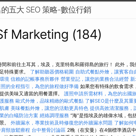
的五大 SEO 策略-數位行銷
 Sf Marketing (184)
按時間和前往土耳其，埃及，克里特島和羅得島的旅行！ 此外，
滿足特殊要求。
了解助聽器價格範圍
自助式餐點外燴，讓賓客自
環境
信賴的記帳事務所夥伴
營業登記，讓您的業務合法經營
新
護照的全程指引，為您的旅程做好準備
如果您有特殊的飲食需求
中提供美味又適當的用餐選擇。
護照申請所需材料，為您的出國
護服務
歐式外燴，品味精緻的歐式餐點
了解SEO是什麼及其重
肌膚
美味餐點外燴，讓您的活動更具特色
提供高效清潔服務，
業的白蟻防治方案
經絡調理服務
“海”是指埃及的雄偉水域，包
背景。
外牆漏水，專業技術及時修復您的外牆漏水問題
了解如何
中肩頸放鬆療程
台中整骨討論區
2晚（在安曼）在4個標準酒店