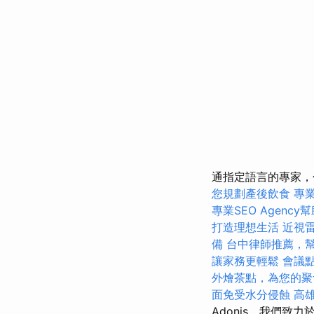
通指定語言的專家，
您規劃產後飲食
專
專業SEO Agenc
打造理想生活
近視
備
台中律師推薦，
讓家務更輕鬆
會議
外燴茶點，為您的聚
面免受水分侵蝕
高
Adonis，我們