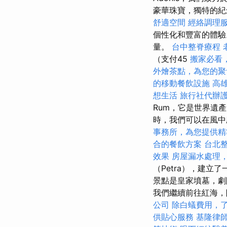
豪華珠寶，獨特的紀
舒適空間
經絡調理
個性化和豐富的體驗
量。
台中整脊療程
（支付45
搬家必看
外燴茶點，為您的聚
的移動餐飲設施
高
想生活
旅行社代辦
Rum，它是世界遺
時，我們可以在風
事務所，為您提供精
合的餐飲方案
台北
效果
房屋漏水處理
（Petra），建
景點是皇家墳墓，
我們繼續前往紅海，
公司
除白蟻費用，
供貼心服務
基隆律