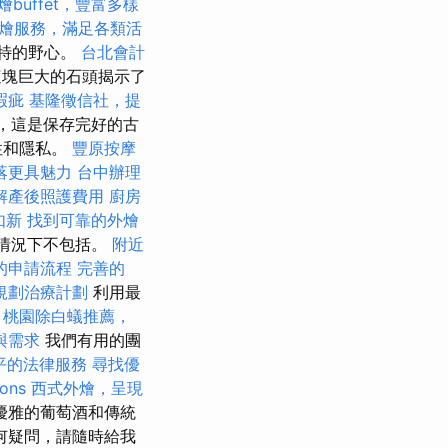
燴buffet，豐富多樣
燴服務，滿足各類活
斯特的野心。
台北會計
塊巨大的石頭揭示了
瑕疵
基隆徵信社，提
堂，這是保存完好的古
性和隱私。
豐原按摩
落更具魅力
台中辦理
解產後照護費用
廚房
如新
找到可靠的外燴
認情況下不包括。
附近
的申請流程
完善的
規劃治療計劃
利用最
。
桃園除白蟻推薦，
與需求
我們有用的團
平的法律服務
尋找優
ions
西式外燴，呈現
優雅的葡萄酒和傳統
何疑問，請隨時給我