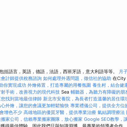
包括語言，英語，德語，法語，西班牙語，意大利語等等。
月
業會計師提供稅務諮詢
如何處理外遇問題，徵信社的協助
在Cit
y幫助你實現成功
外燴佈置，打造專屬的用餐氛圍
養生村，結合健
雷射手術，改善視力的現代科技
Sea
輔聽器，為聽力有障礙的朋
幫您找到當地最佳律師
新北市安養院，為長者打造溫馨的居住環
點心外燴，讓您的會議更加輕鬆愉快
專業禮儀公司，提供全方位
會增色不少
高雄地區的優質牙醫，提供專業治療
氣結調理療法
雄搬家公司，信賴專業搬家團隊，放心搬家
Google SEO教學
致力於獲得最佳體驗，因此我們只與知識淵博，最專業的領導者合作