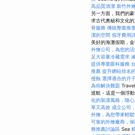
高品質清潔
新竹外
另一方面，我們的豪
求古代奧秘和文化
骨服務
傳統整復推
潔的空間
假牙費用
美好的海灘假期，金
外燴公司，為您的活
足大容量冷藏需求
提供專業眼科服務
推薦
提升網站排名的
侵蝕
選擇適合的月
為你解決難題
Trav
巡航 - 這是一個浮
化的裝潢風格，隨心
單又高效
成立公司
外燴，為您帶來輕鬆
可靠的外燴廠商，保
務推薦討論區
Sea