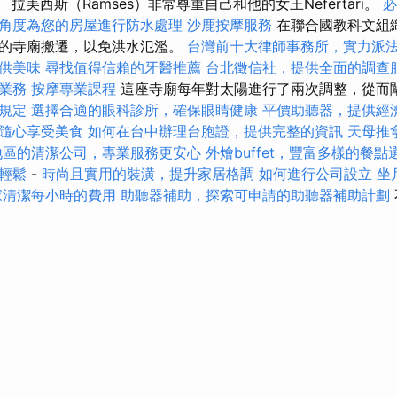
拉美西斯（Ramses）非常尊重自己和他的女王Nefertari。
必
角度為您的房屋進行防水處理
沙鹿按摩服務
在聯合國教科文組
來的寺廟搬遷，以免洪水氾濫。
台灣前十大律師事務所，實力派
供美味
尋找值得信賴的牙醫推薦
台北徵信社，提供全面的調查
業務
按摩專業課程
這座寺廟每年對太陽進行了兩次調整，從而
規定
選擇合適的眼科診所，確保眼睛健康
平價助聽器，提供經
隨心享受美食
如何在台中辦理台胞證，提供完整的資訊
天母推
地區的清潔公司，專業服務更安心
外燴buffet，豐富多樣的餐點
輕鬆
-
時尚且實用的裝潢，提升家居格調
如何進行公司設立
坐
家清潔每小時的費用
助聽器補助，探索可申請的助聽器補助計劃