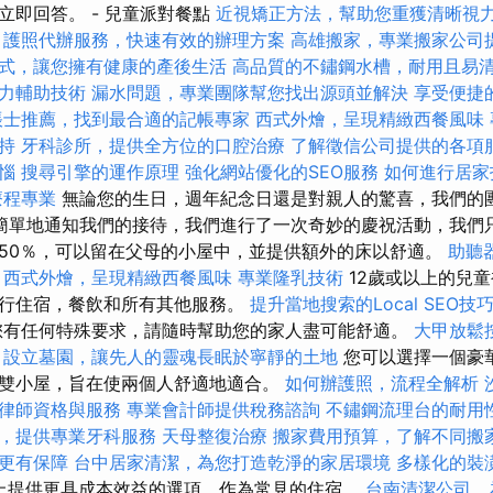
立即回答。 - 兒童派對餐點
近視矯正方法，幫助您重獲清晰視
護照代辦服務，快速有效的辦理方案
高雄搬家，專業搬家公司
式，讓您擁有健康的產後生活
高品質的不鏽鋼水槽，耐用且易
力輔助技術
漏水問題，專業團隊幫您找出源頭並解決
享受便捷
帳士推薦，找到最合適的記帳專家
西式外燴，呈現精緻西餐風味
持
牙科診所，提供全方位的口腔治療
了解徵信公司提供的各項
惱
搜尋引擎的運作原理
強化網站優化的SEO服務
如何進行居家
療程專業
無論您的生日，週年紀念日還是對親人的驚喜，我們的
簡單地通知我們的接待，我們進行了一次奇妙的慶祝活動，我們只定
50％，可以留在父母的小屋中，並提供額外的床以舒適。
助聽
西式外燴，呈現精緻西餐風味
專業隆乳技術
12歲或以上的兒
行住宿，餐飲和所有其他服務。
提升當地搜索的Local SEO技
有任何特殊要求，請隨時幫助您的家人盡可能舒適。
大甲放鬆
設立墓園，讓先人的靈魂長眠於寧靜的土地
您可以選擇一個豪
雙小屋，旨在使兩個人舒適地適合。
如何辦護照，流程全解析
律師資格與服務
專業會計師提供稅務諮詢
不鏽鋼流理台的耐用
，提供專業牙科服務
天母整復治療
搬家費用預算，了解不同搬
更有保障
台中居家清潔，為您打造乾淨的家居環境
多樣化的裝
和晚上提供更具成本效益的選項，作為常見的住宿。
台南清潔公司，