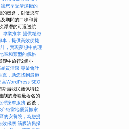
，讓您享受清潔後的
遊的機會，以便您有
埃及期間的口味和質
次浮潛的可選巡航
。
專業推拿
提供精緻
攤車，提供高效便捷
設計，實現夢想中的理
地區和類型的價格
景觀中旅行2個小
高品質清潔
專業會計
推薦，助您找到最適
高WordPress SEO
特斯游牧民族佩特拉
質雕刻的廢墟最著名的
台灣按摩服務
然後，
你介紹當地優質搬家
區的安養院，為您提
有效保護
筋膜沾黏撥