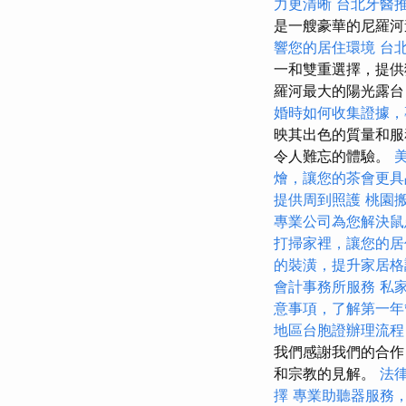
力更清晰
台北牙醫
是一艘豪華的尼羅河遊
響您的居住環境
台
一和雙重選擇，提
羅河最大的陽光露台
婚時如何收集證據，
映其出色的質量和服
令人難忘的體驗。
燴，讓您的茶會更具
提供周到照護
桃園
專業公司為您解決鼠
打掃家裡，讓您的居
的裝潢，提升家居格
會計事務所服務
私
意事項，了解第一年
地區台胞證辦理流程
我們感謝我們的合作
和宗教的見解。
法
擇
專業助聽器服務