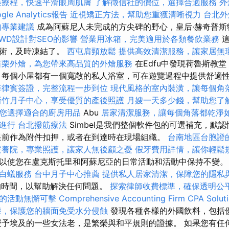
美療程，快速平滑眼周肌膚
了解徵信社的價位，選擇合適服務
外
le Analytics報告
近視矯正方法，幫助您重獲清晰視力
台北外
的專業建議
成為阿蘇尼人未完成的方尖碑的野心，皇后·赫奇普
RWD設計對SEO的影響
營業用冰箱，完美適用於各類餐飲業務
這
技術，及時凍結了。
西屯肩頸放鬆
提供高效清潔服務，讓家居無
苗栗外燴，為您帶來高品質的外燴服務
在Edfu中發現荷魯斯教
，每個小屋都有一個寬敞的私人浴室，可在遊覽過程中提供舒適
菲律賓簽證，完整流程一步到位
現代風格的室內裝潢，讓每個角
新竹月子中心，享受優質的產後照護
月嫂一天多少錢，幫助您了
您選擇適合的廚房用品
Abu
居家清潔服務，讓每個角落都乾淨
進行
台北撥筋療法
Simbel是我們整個軟件包的可選補充，默
提前作為附件扣押，或者在到達時在現場組織。
台南地區台胞證
安養院，專業照護，讓家人無後顧之憂
假牙費用詳情，讓你輕鬆
以使您在盧克斯托里和阿蘇尼亞的日常活動和活動中保持不變
白蟻服務
台中月子中心推薦
提供私人居家清潔，保障您的隱私
的時間，以幫助解決任何問題。
探索律師收費標準，確保透明公
的活動無懈可擊
Comprehensive Accounting Firm CPA Solut
漆，保護您的牆面免受水分侵蝕
發現各種各樣的外國飲料，包括
授予埃及的一些女法老，是繁榮與和平規則的證據。 如果您有任