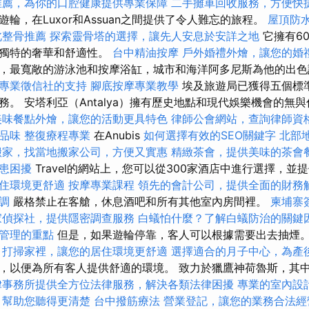
推薦，為你的口腔健康提供專業保障
二手攤車回收服務，方便快
輪，在Luxor和Assuan之間提供了令人難忘的旅程。
屋頂防
北整骨推薦
探索靈骨塔的選擇，讓先人安息於安詳之地
它擁有6
供獨特的奢華和舒適性。
台中精油按摩
戶外婚禮外燴，讓您的婚
，最寬敞的游泳池和按摩浴缸，城市和海洋阿多尼斯為他的出
專業徵信社的支持
腳底按摩專業教學
埃及旅遊局已獲得五個標
務。 安塔利亞（Antalya）擁有歷史地點和現代娛樂機會的無
美味餐點外燴，讓您的活動更具特色
律師公會網站，查詢律師資
品味
整復療程專業
在Anubis
如何選擇有效的SEO關鍵字
北部
搬家，找當地搬家公司，方便又實惠
精緻茶會，提供美味的茶會
患困擾
Travel的網站上，您可以從300家酒店中進行選擇，並
住環境更舒適
按摩專業課程
領先的會計公司，提供全面的財務
調
嚴格禁止在客艙，休息酒吧和所有其他室內房間裡。
柬埔寨
家偵探社，提供隱密調查服務
白蟻怕什麼？了解白蟻防治的關鍵
管理的重點
但是，如果遊輪停靠，客人可以根據需要出去抽煙
打掃家裡，讓您的居住環境更舒適
選擇適合的月子中心，為產
，以便為所有客人提供舒適的環境。 致力於獵鷹神荷魯斯，其
律事務所提供全方位法律服務，解決各類法律困擾
專業的室內設
，幫助您聽得更清楚
台中撥筋療法
營業登記，讓您的業務合法經