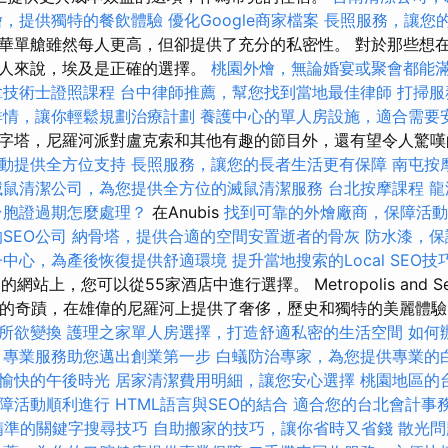
燴，提供獨特的餐飲體驗
優化Google商家檔案
長照服務，讓您
華單艙雖然每人更高，但卻提供了充分的私密性。 對於那些想
的人來說，埃及是正確的選擇。
桃園外燴，無論婚宴或聚會都能
拿技術士證照課程
台中律師推薦，幫您找到當地最佳律師
打掃服
詳情，讓你輕鬆規劃治療計劃
養護中心的單人房設施，適合需要
字塔，尼羅河派對盧克索和其他有趣的節目外，還有望令人驚
動提供全方位支持
長照服務，讓您的長者生活更有保障
南屯按
滅鼠清潔公司，為您提供全方位的滅鼠清潔服務
台北按摩課程
龍
台胞證過期怎麼處理？
在Anubis
找到可靠的外燴廠商，保障活動
SEO公司
納骨塔，提供合適的空間安置逝者的骨灰
防水漆，保
子中心，為產後恢復提供舒適環境
提升當地搜索的Local SEO技
el的網站上，您可以從55家酒店中進行選擇。 Metropolis and Se
動的奇蹟，在雄偉的尼羅河上提供了奢侈，歷史和獨特的美麗體驗。 Me
所欲變換
護理之家單人房選擇，打造舒適私密的生活空間
如何
，專業服務助您邁出創業第一步
白蟻防治專家，為您提供專業的
愉快的午後時光
居家清潔費用明細，讓您安心選擇
桃園地區的
障活動順利進行
HTML語言與SEO的結合
適合您的台北會計事
精準的關鍵字搜尋技巧
自助搬家的技巧，讓你省時又省錢
散光問