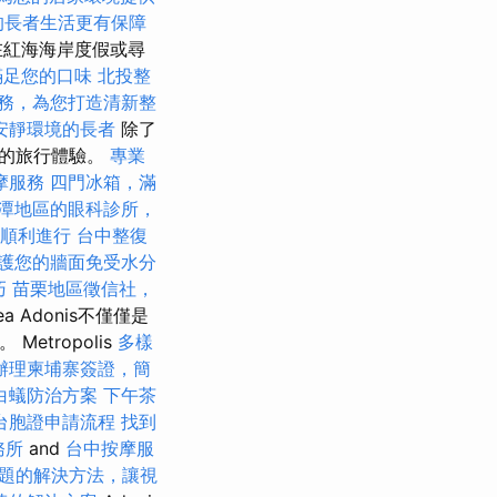
的長者生活更有保障
在紅海海岸度假或尋
滿足您的口味
北投整
務，為您打造清新整
安靜環境的長者
除了
嘆的旅行體驗。
專業
摩服務
四門冰箱，滿
潭地區的眼科診所，
順利進行
台中整復
護您的牆面免受水分
巧
苗栗地區徵信社，
a Adonis不僅僅是
tropolis
多樣
辦理柬埔寨簽證，簡
白蟻防治方案
下午茶
台胞證申請流程
找到
務所
and
台中按摩服
題的解決方法，讓視