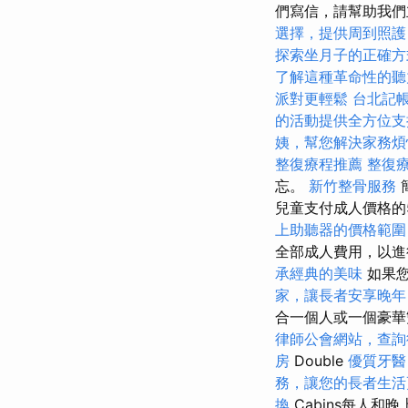
們寫信，請幫助我們
選擇，提供周到照護
探索坐月子的正確方
了解這種革命性的聽
派對更輕鬆
台北記
的活動提供全方位支
姨，幫您解決家務煩
整復療程推薦
整復
忘。
新竹整骨服務
兒童支付成人價格的
上助聽器的價格範圍
全部成人費用，以進
承經典的美味
如果您
家，讓長者安享晚年
合一個人或一個豪華
律師公會網站，查詢
房
Double
優質牙醫
務，讓您的長者生活
換
Cabins每人