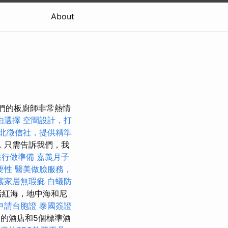
About
我們的板廚師非常熱情
由選擇
空間設計，打
北徵信社，提供精準
，只需告訴我們，我
旅行做準備
嘉義月子
要性
醫美做臉服務，
讓家居無瑕疵
白蟻防
括紅海，地中海和尼
申請台胞證
泰國簽證
中的酒店和5個標準酒