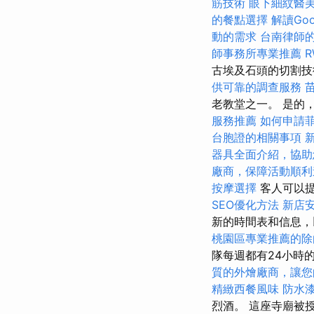
筋技術
眼下細紋醫
的餐點選擇
解讀Goog
動的需求
台南律師
師事務所專業推薦
古埃及石頭的切割
供可靠的調查服務
老教堂之一。 是的
服務推薦
如何申請
台胞證的相關事項
器具全面介紹，協助
廠商，保障活動順利
按摩選擇
客人可以
SEO優化方法
新店
新的時間表和信息，
桃園區專業推薦的除
隊每週都有24小時
質的外燴廠商，讓您
精緻西餐風味
防水
烈酒。 這座寺廟被