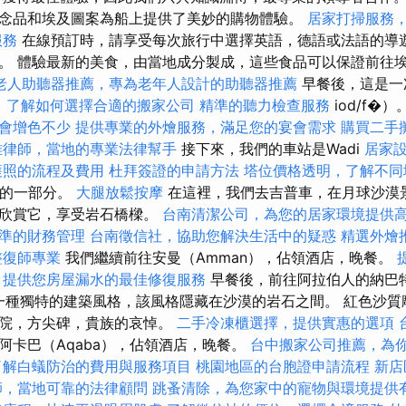
念品和埃及圖案為船上提供了美妙的購物體驗。
居家打掃服務
服務
在線預訂時，請享受每次旅行中選擇英語，德語或法語的導
。 體驗最新的美食，由當地成分製成，這些食品可以保證前往
老人助聽器推薦，專為老年人設計的助聽器推薦
早餐後，這是一
，了解如何選擇合適的搬家公司
精準的聽力檢查服務
iod/f�）
會增色不少
提供專業的外燴服務，滿足您的宴會需求
購買二手
雄律師，當地的專業法律幫手
接下來，我們的車站是Wadi
居家
護照的流程及費用
杜拜簽證的申請方法
塔位價格透明，了解不同
產的一部分。
大腿放鬆按摩
在這裡，我們去吉普車，在月球沙漠
中欣賞它，享受岩石橋樑。
台南清潔公司，為您的居家環境提供
準的財務管理
台南徵信社，協助您解決生活中的疑惑
精選外燴
整復師專業
我們繼續前往安曼（Amman），佔領酒店，晚餐。
提
，提供您房屋漏水的最佳修復服務
早餐後，前往阿拉伯人的納巴
立了一種獨特的建築風格，該風格隱藏在沙漠的岩石之間。 紅色沙
劇院，方尖碑，貴族的哀悼。
二手冷凍櫃選擇，提供實惠的選項
阿卡巴（Aqaba），佔領酒店，晚餐。
台中搬家公司推薦，為
了解白蟻防治的費用與服務項目
桃園地區的台胞證申請流程
新店
師，當地可靠的法律顧問
跳蚤清除，為您家中的寵物與環境提供