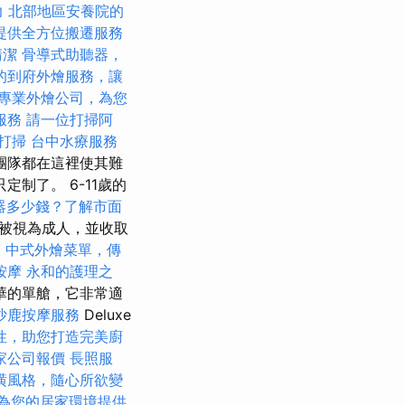
力
北部地區安養院的
提供全方位搬遷服務
清潔
骨導式助聽器，
的到府外燴服務，讓
專業外燴公司，為您
服務
請一位打掃阿
打掃
台中水療服務
團隊都在這裡使其難
制了。 6-11歲的
器多少錢？了解市面
童被視為成人，並收取
巧
中式外燴菜單，傳
按摩
永和的護理之
華的單艙，它非常適
沙鹿按摩服務
Deluxe
性，助您打造完美廚
家公司報價
長照服
潢風格，隨心所欲變
為您的居家環境提供