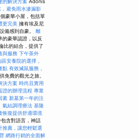
捷的解決方案
Adonis
水，避免雨水滲漏影
0個豪華小屋，包括單
禮更完美
擁有埃及尼
色設備感到自豪。
離
準的豪華認證，以反
與倫比的結合，提供了
格與服務
下午茶外
地區安養院的選擇，
餐點
有效滅鼠服務，
提供免費的觀光之旅。
解決方案
時尚且實用
簽證的辦理流程
專業
因素
新墓第一年的注
。
氣結調理療法
基隆
後恢復提供舒適環境
中包含對語言，神話
計推薦，讓您輕鬆選
營
網路行銷的全面解