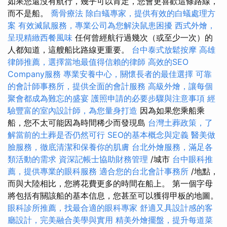
如果您還沒有航行，幾乎可以肯定，您會更喜歡這條路線，
而不是船。
喬骨療法
除白蟻專家，提供有效的白蟻處理方
案
有效滅鼠服務，專業公司為您解決鼠患困擾
西式外燴，
呈現精緻西餐風味
任何曾經航行過幾次（或至少一次）的
人都知道，這艘船比路線更重要。
台中泰式放鬆按摩
高雄
律師推薦，選擇當地最值得信賴的律師
高效的SEO
Company服務
專業安養中心，關懷長者的最佳選擇
可靠
的會計師事務所，提供全面的會計服務
高級外燴，讓每個
聚會都成為難忘的盛宴
護照申請的必要步驟與注意事項
經
驗豐富的室內設計師，為您量身打造
因為如果您乘船乘
船，您不太可能因為時間稀少而發現島
台灣土葬政策，了
解當前的土葬是否仍然可行
SEO的基本概念與定義
醫美做
臉服務，徹底清潔和保養你的肌膚
台北外燴服務，滿足各
類活動的需求
資深記帳士協助財務管理
/城市
台中眼科推
薦，提供專業的眼科服務
適合您的台北會計事務所
/地點，
而與大陸相比，您將花費更多的時間在船上。 第一個字母
將包括有關該船的基本信息，您甚至可以獲得甲板的地圖。
眼科診所推薦，找最合適的眼科專家
舒適又具設計感的客
廳設計，完美融合美學與實用
精美外燴擺盤，提升每道菜