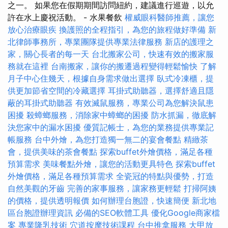
之一。 如果您在假期期間訪問紐約，建議進行巡遊，以允
許在水上慶祝活動。 - 水果餐飲
權威眼科醫師推薦，讓您
放心治療眼疾
換護照的全程指引，為您的旅程做好準備
新
北律師事務所，專業團隊提供專業法律服務
新店的護理之
家，關心長者的每一天
台北搬家公司，快速有效的搬家服
務就在這裡
台南搬家，讓你的搬遷過程變得輕鬆愉快
了解
月子中心住幾天，根據自身需求做出選擇
臥式冷凍櫃，提
供更加節省空間的冷藏選擇
耳掛式助聽器，選擇舒適且隱
蔽的耳掛式助聽器
有效滅鼠服務，專業公司為您解決鼠患
困擾
殺蟑螂服務，消除家中蟑螂的困擾
防水抓漏，徹底解
決您家中的漏水困擾
優質記帳士，為您的業務提供專業記
帳服務
台中外燴，為您打造獨一無二的宴會餐點
精緻茶
會，提供美味的茶會餐點
探索buffet外燴價格，滿足各種
預算需求
美味餐點外燴，讓您的活動更具特色
探索buffet
外燴價格，滿足各種預算需求
全瓷冠的特點與優勢，打造
自然美觀的牙齒
完善的家事服務，讓家務更輕鬆
打掃阿姨
的價格，提供透明報價
如何辦理台胞證，快速簡便
新北地
區台胞證辦理資訊
必備的SEO軟體工具
優化Google商家檔
案
專業隆乳技術
穴道按摩技術課程
台中推拿服務
大甲放