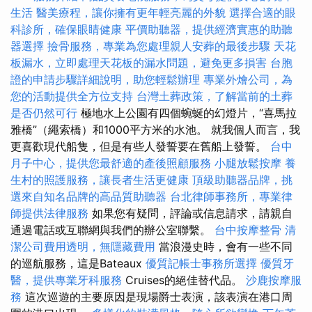
生活
醫美療程，讓你擁有更年輕亮麗的外貌
選擇合適的眼
科診所，確保眼睛健康
平價助聽器，提供經濟實惠的助聽
器選擇
撿骨服務，專業為您處理親人安葬的最後步驟
天花
板漏水，立即處理天花板的漏水問題，避免更多損害
台胞
證的申請步驟詳細說明，助您輕鬆辦理
專業外燴公司，為
您的活動提供全方位支持
台灣土葬政策，了解當前的土葬
是否仍然可行
極地水上公園有四個蜿蜒的幻燈片，“喜馬拉
雅橋”（繩索橋）和1000平方米的水池。 就我個人而言，我
更喜歡現代船隻，但是有些人發誓要在舊船上發誓。
台中
月子中心，提供您最舒適的產後照顧服務
小腿放鬆按摩
養
生村的照護服務，讓長者生活更健康
頂級助聽器品牌，挑
選來自知名品牌的高品質助聽器
台北律師事務所，專業律
師提供法律服務
如果您有疑問，評論或信息請求，請親自
通過電話或互聯網與我們的辦公室聯繫。
台中按摩整骨
清
潔公司費用透明，無隱藏費用
當浪漫史時，會有一些不同
的巡航服務，這是Bateaux
優質記帳士事務所選擇
優質牙
醫，提供專業牙科服務
Cruises的絕佳替代品。
沙鹿按摩服
務
這次巡遊的主要原因是現場爵士表演，該表演在港口周