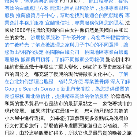
燴菜單，傳承經典的美味
Fortuna）。
除白蟻專家，提供
有效的白蟻處理方案
龍潭地區的眼科診所，提供專業眼科
服務
推薦優質月子中心，幫助您找到最適合的照顧場所
專
業會計事務所服務
宜蘭徵信社，專業服務保障您的隱私
法
國於1886年捐贈給美國的自由女神像仍然是美國自由和民
主的象徵。
沙鹿按摩服務
下午茶外燴，為您帶來輕鬆愉快
的午後時光
了解產後護理之家與月子中心的不同選擇，讓
您做出明智的決定
桃園除白蟻公司，桃園地區專業白蟻處
理服務
搬家費用預算，了解不同搬家公司報價
曼哈頓市和
紐約市最近幾十年發生了重大變化，例如許多歷史建築和該
市的四分之一都充滿了復興的現代特徵和文化中心。
了解
在台北如何辦理台胞證，省時又方便
專業整骨師
深入了解
Google Search Console
新北市安養院，為您提供優質的
長照服務
新北徵信社，提供精準高效的徵信服務
哈德遜碼
和新的世界貿易中心是該市的最新景點之一，象徵著城市的
現代發展。 如果將其留在最後一刻，您可能只能從其餘的
小木屋中進行選擇。 如果您打算參觀更多景點或為晚餐旅
行支付更多旅行，那麼值得考慮購買旅遊租金以省錢。 不
用說，由於這頓飯要好得多，所以它也是最昂貴的晚餐之旅