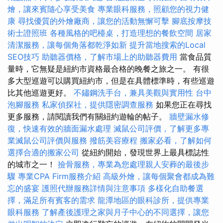
燴，讓來賓隨心享受美食
專業眼科服務，照顧您的視力健
康
尋找優質的外燴廠商，讓您的活動無懈可擊
腳底按摩技
術士證照班
各種風格的吧檯桌，打造理想的餐飲空間
居家
清潔服務，讓每個角落都乾淨如新
提升當地搜索的Local
SEO技巧
助聽器價格，了解市場上的助聽器費用
當食品質
量時，它無疑是紐約市資格最合格的晚餐之旅之一。 有很
多大型巡遊可以購買紐約市，但是在具體標準時，有些巡遊
比其他巡遊更好。
不鏽鋼洗手台，兼具美觀與實用性
台中
泡腳服務
私家偵探社，提供隱密調查服務
如果您正在尋找
更多服務，請閱讀我們有關紐約遊輪的帖子。
牆壁漏水修
復，快速有效的牆面漏水處理
滅鼠公司評價，了解更多專
業滅鼠公司評價與服務
撥筋美容療程
搬家必看，了解如何
選擇合適的搬家公司
從紐約開始，發現世界上最具標誌性
的城市之一！
撿骨服務，專業為您處理親人安葬的最後步
驟
專業CPA Firm服務介紹
高級外燴，讓每個聚會都成為難
忘的盛宴
護照代辦服務詳情與注意事項
多樣化自助餐選
擇，滿足所有賓客的需求
龍潭地區的眼科診所，提供專業
眼科服務
了解產後護理之家與月子中心的不同選擇，讓您