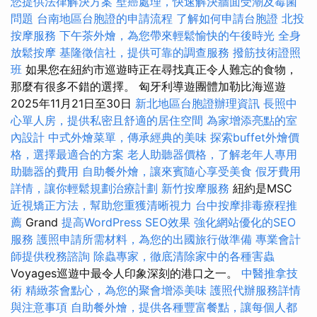
您提供法律解決方案
壁癌處理，快速解決牆面受潮及霉菌
問題
台南地區台胞證的申請流程
了解如何申請台胞證
北投
按摩服務
下午茶外燴，為您帶來輕鬆愉快的午後時光
全身
放鬆按摩
基隆徵信社，提供可靠的調查服務
撥筋技術證照
班
如果您在紐約市巡遊時正在尋找真正令人難忘的食物，
那麼有很多不錯的選擇。 匈牙利導遊團體加勒比海巡遊
2025年11月21日至30日
新北地區台胞證辦理資訊
長照中
心單人房，提供私密且舒適的居住空間
為家增添亮點的室
內設計
中式外燴菜單，傳承經典的美味
探索buffet外燴價
格，選擇最適合的方案
老人助聽器價格，了解老年人專用
助聽器的費用
自助餐外燴，讓來賓隨心享受美食
假牙費用
詳情，讓你輕鬆規劃治療計劃
新竹按摩服務
紐約是MSC
近視矯正方法，幫助您重獲清晰視力
台中按摩排毒療程推
薦
Grand
提高WordPress SEO效果
強化網站優化的SEO
服務
護照申請所需材料，為您的出國旅行做準備
專業會計
師提供稅務諮詢
除蟲專家，徹底清除家中的各種害蟲
Voyages巡遊中最令人印象深刻的港口之一。
中醫推拿技
術
精緻茶會點心，為您的聚會增添美味
護照代辦服務詳情
與注意事項
自助餐外燴，提供各種豐富餐點，讓每個人都