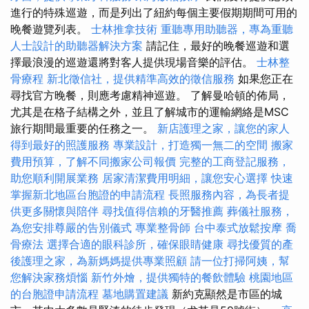
進行的特殊巡遊，而是列出了紐約每個主要假期期間可用的
晚餐遊覽列表。
士林推拿技術
重聽專用助聽器，專為重聽
人士設計的助聽器解決方案
請記住，最好的晚餐巡遊和選
擇最浪漫的巡遊還將對客人提供現場音樂的評估。
士林整
骨療程
新北徵信社，提供精準高效的徵信服務
如果您正在
尋找官方晚餐，則應考慮精神巡遊。 了解曼哈頓的佈局，
尤其是在格子結構之外，並且了解城市的運輸網絡是MSC
旅行期間最重要的任務之一。
新店護理之家，讓您的家人
得到最好的照護服務
專業設計，打造獨一無二的空間
搬家
費用預算，了解不同搬家公司報價
完整的工商登記服務，
助您順利開展業務
居家清潔費用明細，讓您安心選擇
快速
掌握新北地區台胞證的申請流程
長照服務內容，為長者提
供更多關懷與陪伴
尋找值得信賴的牙醫推薦
葬儀社服務，
為您安排尊嚴的告別儀式
專業整骨師
台中泰式放鬆按摩
喬
骨療法
選擇合適的眼科診所，確保眼睛健康
尋找優質的產
後護理之家，為新媽媽提供專業照顧
請一位打掃阿姨，幫
您解決家務煩惱
新竹外燴，提供獨特的餐飲體驗
桃園地區
的台胞證申請流程
墓地購置建議
新約克顯然是市區的城