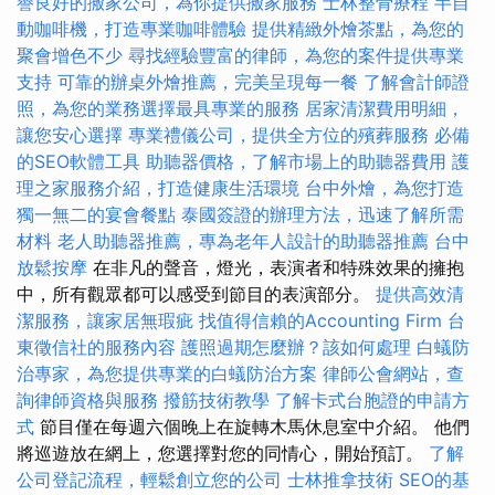
譽良好的搬家公司，為你提供搬家服務
士林整骨療程
半自
動咖啡機，打造專業咖啡體驗
提供精緻外燴茶點，為您的
聚會增色不少
尋找經驗豐富的律師，為您的案件提供專業
支持
可靠的辦桌外燴推薦，完美呈現每一餐
了解會計師證
照，為您的業務選擇最具專業的服務
居家清潔費用明細，
讓您安心選擇
專業禮儀公司，提供全方位的殯葬服務
必備
的SEO軟體工具
助聽器價格，了解市場上的助聽器費用
護
理之家服務介紹，打造健康生活環境
台中外燴，為您打造
獨一無二的宴會餐點
泰國簽證的辦理方法，迅速了解所需
材料
老人助聽器推薦，專為老年人設計的助聽器推薦
台中
放鬆按摩
在非凡的聲音，燈光，表演者和特殊效果的擁抱
中，所有觀眾都可以感受到節目的表演部分。
提供高效清
潔服務，讓家居無瑕疵
找值得信賴的Accounting Firm
台
東徵信社的服務內容
護照過期怎麼辦？該如何處理
白蟻防
治專家，為您提供專業的白蟻防治方案
律師公會網站，查
詢律師資格與服務
撥筋技術教學
了解卡式台胞證的申請方
式
節目僅在每週六個晚上在旋轉木馬休息室中介紹。 他們
將巡遊放在網上，您選擇對您的同情心，開始預訂。
了解
公司登記流程，輕鬆創立您的公司
士林推拿技術
SEO的基