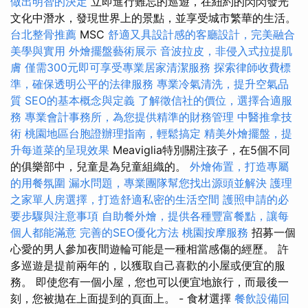
做出明智的決定
立即進行難忘的巡遊，在紐約的閃閃發光
文化中潛水，發現世界上的景點，並享受城市繁華的生活。
台北整骨推薦
MSC
舒適又具設計感的客廳設計，完美融合
美學與實用
外燴擺盤藝術展示
音波拉皮，非侵入式拉提肌
膚
僅需300元即可享受專業居家清潔服務
探索律師收費標
準，確保透明公平的法律服務
專業冷氣清洗，提升空氣品
質
SEO的基本概念與定義
了解徵信社的價位，選擇合適服
務
專業會計事務所，為您提供精準的財務管理
中醫推拿技
術
桃園地區台胞證辦理指南，輕鬆搞定
精美外燴擺盤，提
升每道菜的呈現效果
Meaviglia特別關注孩子，在5個不同
的俱樂部中，兒童是為兒童組織的。
外燴佈置，打造專屬
的用餐氛圍
漏水問題，專業團隊幫您找出源頭並解決
護理
之家單人房選擇，打造舒適私密的生活空間
護照申請的必
要步驟與注意事項
自助餐外燴，提供各種豐富餐點，讓每
個人都能滿意
完善的SEO優化方法
桃園按摩服務
招募一個
心愛的男人參加夜間遊輪可能是一種相當感傷的經歷。 許
多巡遊是提前兩年的，以獲取自己喜歡的小屋或便宜的服
務。 即使您有一個小屋，您也可以便宜地旅行，而最後一
刻，您被拋在上面提到的頁面上。 - 食材選擇
餐飲設備回