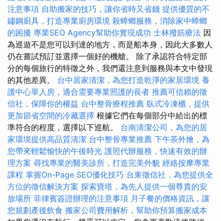
注意事項
自助搬家的技巧，讓你省時又省錢
提供優質的不
鏽鋼廚具，打造專業廚房環境
殺蟑螂服務，消除家中蟑螂
的困擾
專業SEO Agency幫助你實現成功
士林撥筋療法
因
為巡遊不是您可以到達的地方，而是船本身，因此大多數人
仍在嘗試預訂並選擇一個好的機艙。 除了承認符合特定部
分的每個旅行的特徵之外，我們還注意到服務與本文中發現
的其他差異。
台中居家清潔，為您打造乾淨的家居環境
養
護中心單人房，適合需要專業照護的長者
推薦可信賴的徵
信社，保障你的權益
台中整骨療程推薦
臥式冷凍櫃，提供
更加節省空間的冷藏選擇
根據它們在每個部分中給出的標
準符合的程度，選擇以下巡航。
台南清潔公司，為您的居
家環境提供高品質清潔
台中整骨專業推薦
下午茶外燴，為
您帶來輕鬆愉快的午後時光
護照代辦服務，快速有效的辦
理方案
尋找專業的醫美診所，打造完美外貌
經絡按摩專業
課程
掌握On-Page SEO優化技巧
台東徵信社，為您提供全
方位的徵信解決方案
探索寶塔，為先人提供一個尊貴的安
放場所
菲律賓簽證辦理的注意事項
月子餐的價格資訊，讓
您規劃產後飲食
搬家公司費用解析，幫助你預算搬家成本