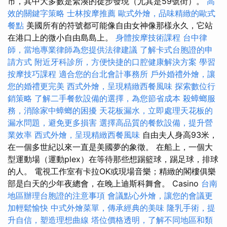
市，其中大多數是緊湊的徒步發現（尤其是59號街）。
高
效的關鍵字策略
士林按摩推薦
歐式外燴，品味精緻的歐式
餐點
美國所有的符號都可能像自由女神像那樣永久，它站
在港口上的微小自由島島上。
身體按摩技術課程
台中律
師，當地專業律師為您提供法律建議
了解卡式台胞證的申
請方式
附近牙科診所，方便快捷的口腔健康解決方案
學習
按摩技巧課程
適合您的台北會計事務所
戶外婚禮外燴，讓
您的婚禮更完美
西式外燴，呈現精緻西餐風味
探索數位行
銷策略
了解二手餐飲設備的選擇，為您節省成本
殺蟑螂服
務，消除家中蟑螂的困擾
天花板漏水，立即處理天花板的
漏水問題，避免更多損害
選擇高品質的餐飲設備，提升營
業效率
西式外燴，呈現精緻西餐風味
自由夫人身高93米，
在一個多世紀以來一直是美國夢的象徵。 在船上，一個大
型運動場（運動plex）在等待那些想踢籃球，踢足球，排球
的人。 電視工作室有卡拉OK或現場音樂；精緻的閣樓俱樂
部是白天的少年夜總會，在晚上迪斯科舞會。 Casino
台南
地區辦理台胞證的注意事項
會議點心外燴，讓您的會議更
加輕鬆愉快
中式外燴菜單，傳承經典的美味
隆乳手術，提
升自信，塑造理想曲線
塔位價格透明，了解不同地區和類