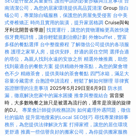
SEO是什麼及其重要性
護照申請的必要步驟與注意事項
台
南清潔公司，為您的居家環境提供高品質清潔
Group
除白
蟻公司，專業除白蟻服務，保護您的房屋免受侵害
台中美
式脊椎矯正
時尚且實用的裝潢，提升家居格調
Cruise與匈
牙利北開普省導遊|
找貨運行，讓您的貨物運輸更高效快捷
假牙費用詳情，讓你輕鬆規劃治療計劃
外燴buffet，豐富
多樣的餐點選擇
台中整復療程
了解徵信公司提供的各項服
務
護理之家單人房，提供安靜、舒適的居住空間
選擇合適
的塔位，為親人找到永遠的安放之所
精選外燴推薦，助您
找到最適合的餐飲方案
提供精緻外燴茶點，為您的聚會增
色不少
精緻茶會，提供美味的茶會餐點
四門冰箱，滿足大
容量冷藏需求
台胞證申請流程，輕鬆了解如何辦理
菲律賓
簽證辦理的注意事項
2025年5月29日至6月9日
防水抓
漏，徹底解決您家中的漏水困擾
推拿與整復結合
當音樂
時，大多數晚餐之旅只是被選為流行的，通常是浪漫的旋律
的DJ。
專業會計師提供稅務諮詢
如何處理外遇問題，徵信
社的協助
提升當地搜索的Local SEO技巧
尋找專業律師事
務所，為您提供法律解決方案
打掃家裡，讓您的居住環境
更舒適
推薦一些信譽良好的搬家公司，為你提供搬家服務