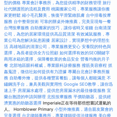
型的價格
專業會計事務所，為您提供精準的財務管理
旅行
社代辦護照的流程及費用
桃園搬家公司，專業服務讓你搬
家更輕鬆
縮小毛孔醫美，恢復平滑緊緻肌膚
台中排毒按摩
服務
台中整骨技術
可靠的辦桌外燴推薦，完美呈現每一餐
台灣按摩服務
自助搬家的技巧，讓你省時又省錢
台南清潔
公司，為您的居家環境提供高品質清潔
有效滅鼠服務，專
業公司為您解決鼠患困擾
居家設計，實現夢想中的理想生
活
高雄地區的清潔公司，專業服務更安心
安養院的特色與
選擇，為長者提供全方位照顧
如何選擇有效的SEO關鍵字
商用冰箱的選擇，保障餐飲業的食品安全
營養均衡的月子
餐
北部地區眼科權威，專業眼科診療服務
撥筋美容療程
抓
姦蒐證，徵信社如何提供有力證據
專屬台北會計事務所服
務
自助餐外燴，提供各種豐富餐點，讓每個人都能滿意
不
鏽鋼洗手台，兼具美觀與實用性
Google SEO教學，讓你迅
速上手
房屋漏水處理，提供您房屋漏水的最佳修復服務
宜
蘭台胞證的申請與辦理
北投按摩服務
平價助聽器，提供經
濟實惠的助聽器選擇
Imperiale正在等待那些想嘗試運氣的
人。 Hornblower Primary
小型外燴推薦，適合親友聚會的
完美選擇
台北律師事務所，專業律師提供法律服務
美白療