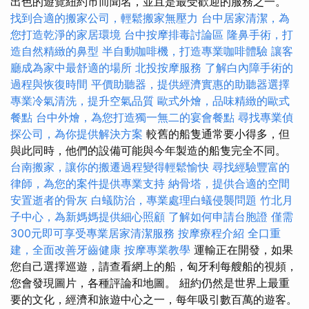
出色的遊覽紐約市而聞名，並且是最受歡迎的服務之一。
找到合適的搬家公司，輕鬆搬家無壓力
台中居家清潔，為
您打造乾淨的家居環境
台中按摩排毒討論區
隆鼻手術，打
造自然精緻的鼻型
半自動咖啡機，打造專業咖啡體驗
讓客
廳成為家中最舒適的場所
北投按摩服務
了解白內障手術的
過程與恢復時間
平價助聽器，提供經濟實惠的助聽器選擇
專業冷氣清洗，提升空氣品質
歐式外燴，品味精緻的歐式
餐點
台中外燴，為您打造獨一無二的宴會餐點
尋找專業偵
探公司，為你提供解決方案
較舊的船隻通常要小得多，但
與此同時，他們的設備可能與今年製造的船隻完全不同。
台南搬家，讓你的搬遷過程變得輕鬆愉快
尋找經驗豐富的
律師，為您的案件提供專業支持
納骨塔，提供合適的空間
安置逝者的骨灰
白蟻防治，專業處理白蟻侵襲問題
竹北月
子中心，為新媽媽提供細心照顧
了解如何申請台胞證
僅需
300元即可享受專業居家清潔服務
按摩療程介紹
全口重
建，全面改善牙齒健康
按摩專業教學
運輸正在開發，如果
您自己選擇巡遊，請查看網上的船，匈牙利每艘船的視頻，
您會發現圖片，各種評論和地圖。 紐約仍然是世界上最重
要的文化，經濟和旅遊中心之一，每年吸引數百萬的遊客。