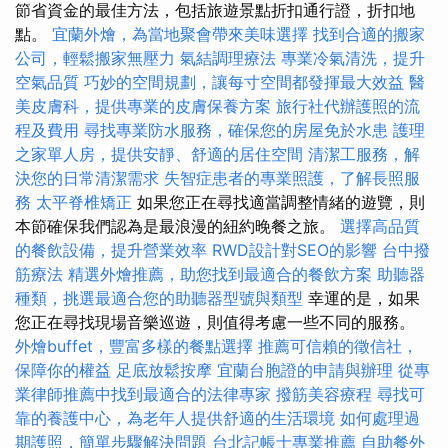
節省資金的最佳方法，包括旅遊景點折扣通行證，折扣地
點。
宜蘭外燴，為當地聚會帶來美味選擇
找到合適的搬家
公司，輕鬆搬家無壓力
氣結調理療法
專業冷氣清洗，提升
空氣品質
巧妙的空間規劃，讓每寸空間都發揮最大效益
醫
美皮膚科，提供專業的皮膚保養方案
旅行社代辦護照的流
程及費用
尋找專業防水服務，確保您的房屋免於水患
護理
之家單人房，提供安靜、舒適的居住空間
清潔工服務，解
決您的日常清潔需求
失智症患者的專業照護，了解長照服
務
太平脊椎矯正
如果您正在尋找適當調整情緒的遊覽，則
本節確保我們認為是最浪漫的紐約晚餐之旅。
選擇高品質
的餐飲設備，提升營業效率
RWD設計對SEO的影響
台中撥
筋療法
精選外燴推薦，助您找到最適合的餐飲方案
助聽器
種類，挑選最適合您的助聽器型號與類型
幸運的是，如果
您正在尋找現場音樂巡遊，則值得考慮一些不同的服務。
外燴buffet，豐富多樣的餐點選擇
推薦可信賴的徵信社，
保障你的權益
足底放鬆按摩
宜蘭台胞證的申請與辦理
從專
業律師推薦中找到最適合的法律專家
撥筋美容療程
尋找可
靠的養護中心，為老年人提供舒適的生活環境
如何處理過
期護照，簡單步驟解決問題
台北記帳士專業推薦
自助餐外