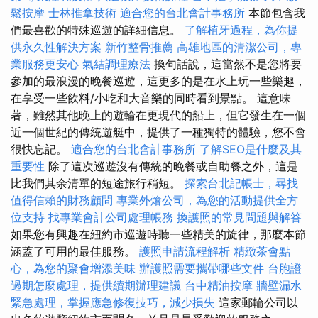
鬆按摩
士林推拿技術
適合您的台北會計事務所
本節包含我
們最喜歡的特殊巡遊的詳細信息。
了解植牙過程，為你提
供永久性解決方案
新竹整骨推薦
高雄地區的清潔公司，專
業服務更安心
氣結調理療法
換句話說，這當然不是您將要
參加的最浪漫的晚餐巡遊，這更多的是在水上玩一些樂趣，
在享受一些飲料/小吃和大音樂的同時看到景點。 這意味
著，雖然其他晚上的遊輪在更現代的船上，但它發生在一個
近一個世紀的傳統遊艇中，提供了一種獨特的體驗，您不會
很快忘記。
適合您的台北會計事務所
了解SEO是什麼及其
重要性
除了這次巡遊沒有傳統的晚餐或自助餐之外，這是
比我們其余清單的短途旅行稍短。
探索台北記帳士，尋找
值得信賴的財務顧問
專業外燴公司，為您的活動提供全方
位支持
找專業會計公司處理帳務
換護照的常見問題與解答
如果您有興趣在紐約市巡遊時聽一些精美的旋律，那麼本節
涵蓋了可用的最佳服務。
護照申請流程解析
精緻茶會點
心，為您的聚會增添美味
辦護照需要攜帶哪些文件
台胞證
過期怎麼處理，提供續期辦理建議
台中精油按摩
牆壁漏水
緊急處理，掌握應急修復技巧，減少損失
這家郵輪公司以