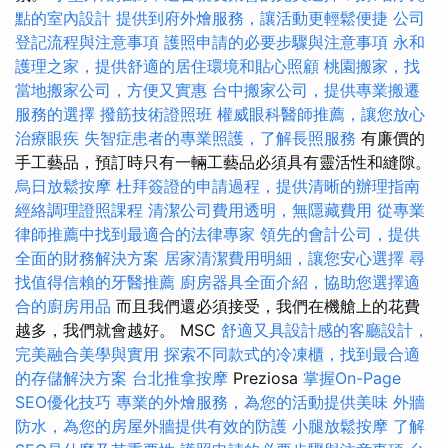
點的室內設計
提供到府外燴服務，讓活動更輕鬆便捷
公司
登記流程與注意事項
護照申請的必要步驟與注意事項
永和
護理之家，提供舒適的居住環境和貼心照顧
桃園搬家，找
當地搬家公司，方便又實惠
台中搬家公司，提供專業搬遷
服務的選擇
撥筋技術證照班
權威眼科醫師推薦，讓您放心
治療眼疾
失智症患者的專業照護，了解長照服務
有廉價的
手工藝品，預訂時只有一輛工藝品必須具有靈活性和縫隙。
烏日放鬆按摩
杜拜簽證的申請過程，提供清晰的辦理指南
經絡調理證照課程
清潔公司費用透明，無隱藏費用
從專業
律師推薦中找到最適合的法律專家
領先的會計公司，提供
全面的財務解決方案
居家清潔費用明細，讓您安心選擇
尋
找值得信賴的牙醫推薦
廚房器具全面介紹，協助您選擇適
合的廚房用品
而且我們還必須接受，我們在機艙上的花費
越多，我們就會越好。 MSC
舒適又具設計感的客廳設計，
完美融合美學與實用
探索不同款式的冷凍櫃，找到最合適
的存儲解決方案
台北推拿按摩
Preziosa
掌握On-Page
SEO優化技巧
專業的外燴服務，為您的活動提供美味
外牆
防水，為您的房屋外牆提供有效的防護
小腿放鬆按摩
了解