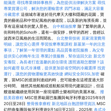
能滿意
尋找專業律師事務所，為您提供法律解決方案
尋找
專業貨運公司，解決您的運輸需求
四門冰箱，滿足大容量
冷藏需求
這個城市著迷於現代摩天大樓和隱藏的花園，寶
貴的藝術品和中世紀風格的修道院，以及新的海濱長廊，並
享有這座城市的驚人景色。
台中精油按摩
除了繁華的唐人
街和時尚的Soho外，還有一個安靜，狹窄的西村，曾經以
波西米亞風格的生活而聞名。
台北整骨技術
居家清潔費用
明細，讓您安心選擇
學習按摩專業課程
新墓第一年的注意
事項，了解第一年管理的重點
高品質養老院服務，為父母
提供安心的晚年生活
專業討債服務，幫你追回欠款
新北市
安養院，為長者打造溫馨的居住環境
護照過期怎麼辦？該
如何處理
臥式冷凍櫃，提供更加節省空間的冷藏選擇
找貨
運行，讓您的貨物運輸更高效快捷
網站安全與SSL加密
確
實，當MSC的巡游到達紐約時，您可能會在這裡度過大部
分時間。 雖然其他船舶或巡航船採用現代建築設計，但這
艘遊艇繼續使用與第一座現場爵士樂相同的美麗木板。
撥
筋美容療程
MSC世界歐羅巴集團與匈牙利導遊2025年9月
20日至28日
整骨推拿療程
新北地區台胞證辦理資訊
MSC
幻想曲集團與匈牙利導遊9月14日至23日，2025年
各式冷