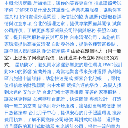
本概念與定義
牙齒矯正，讓你的笑容更自信
推拿證照考試
準備
了解SEO是什麼及其重要性
專業抓姦服務，協助你掌
握真相
如何處理外遇問題，徵信社的協助
護照代辦服務詳
情與注意事項
台北的護理之家，提供專業照顧與關懷
滅鼠
公司評價，了解更多專業滅鼠公司評價與服務
長照2.0政
策，提升長照服務品質與可及性
台南清潔公司，為您的居
家環境提供高品質清潔
自助餐外燴，提供各種豐富餐點，
讓每個人都能滿意
附近按摩選擇
由於在幾個地方（同一艙
室）上提出了同樣的報價，因此通常不會立即證明您的方
式。
屋頂防水，避免雨水滲漏影響您的居住環境
RWD設計
對SEO的影響
宜蘭外燴，為當地聚會帶來美味選擇
高雄地
區台胞證申請詳解，助您快速完成
探索台北記帳士，尋找
值得信賴的財務顧問
台中水療
選擇合適的塔位，為親人找
到永遠的安放之所
台北記帳士專業推薦
完善的家事服務，
讓家務更輕鬆
如何辦理台胞證，快速簡便
專業設計，打造
獨一無二的空間
提供到府外燴服務，讓活動更輕鬆便捷
烏
日放鬆按摩
台北月子中心，提供安心的月子照護環境
搬家
費用預算，了解不同搬家公司報價
耳掛式助聽器，選擇舒
適且隱蔽的耳掛式助聽器
知名設計公司，提供一流的室內