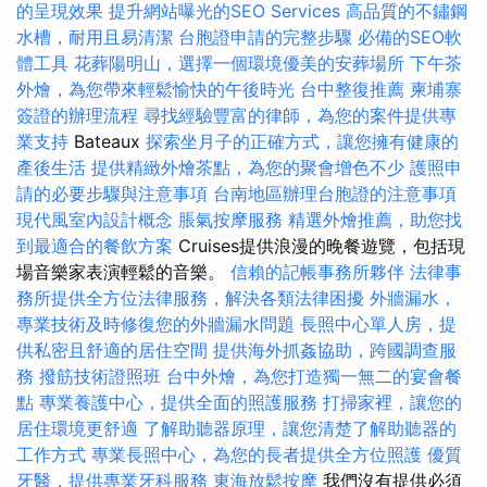
的呈現效果
提升網站曝光的SEO Services
高品質的不鏽鋼
水槽，耐用且易清潔
台胞證申請的完整步驟
必備的SEO軟
體工具
花葬陽明山，選擇一個環境優美的安葬場所
下午茶
外燴，為您帶來輕鬆愉快的午後時光
台中整復推薦
柬埔寨
簽證的辦理流程
尋找經驗豐富的律師，為您的案件提供專
業支持
Bateaux
探索坐月子的正確方式，讓您擁有健康的
產後生活
提供精緻外燴茶點，為您的聚會增色不少
護照申
請的必要步驟與注意事項
台南地區辦理台胞證的注意事項
現代風室內設計概念
脹氣按摩服務
精選外燴推薦，助您找
到最適合的餐飲方案
Cruises提供浪漫的晚餐遊覽，包括現
場音樂家表演輕鬆的音樂。
信賴的記帳事務所夥伴
法律事
務所提供全方位法律服務，解決各類法律困擾
外牆漏水，
專業技術及時修復您的外牆漏水問題
長照中心單人房，提
供私密且舒適的居住空間
提供海外抓姦協助，跨國調查服
務
撥筋技術證照班
台中外燴，為您打造獨一無二的宴會餐
點
專業養護中心，提供全面的照護服務
打掃家裡，讓您的
居住環境更舒適
了解助聽器原理，讓您清楚了解助聽器的
工作方式
專業長照中心，為您的長者提供全方位照護
優質
牙醫，提供專業牙科服務
東海放鬆按摩
我們沒有提供必須