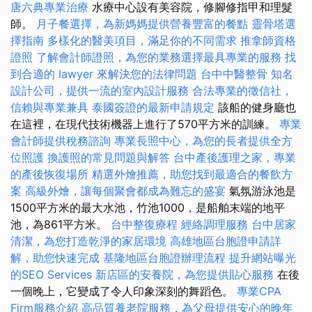
唐六典專業治療
水療中心設有美容院，修腳修指甲和理髮
師。
月子餐選擇，為新媽媽提供營養豐富的餐點
靈骨塔選
擇指南
多樣化的醫美項目，滿足你的不同需求
推拿師資格
證照
了解會計師證照，為您的業務選擇最具專業的服務
找
到合適的 lawyer 來解決您的法律問題
台中中醫整骨
知名
設計公司，提供一流的室內設計服務
合法專業的徵信社，
信賴與專業兼具
泰國簽證的最新申請規定
該船的健身廳也
在這裡，在現代技術機器上進行了570平方米的訓練。
專業
會計師提供稅務諮詢
專業長照中心，為您的長者提供全方
位照護
換護照的常見問題與解答
台中產後護理之家，專業
的產後恢復場所
精選外燴推薦，助您找到最適合的餐飲方
案
高級外燴，讓每個聚會都成為難忘的盛宴
氣氛游泳池是
1500平方米的最大水池，竹池1000，是船舶末端的地平
池，為861平方米。
台中整復療程
經絡調理服務
台中居家
清潔，為您打造乾淨的家居環境
高雄地區台胞證申請詳
解，助您快速完成
基隆地區台胞證辦理流程
提升網站曝光
的SEO Services
新店區的安養院，為您提供貼心服務
在後
一個晚上，它變成了令人印象深刻的舞蹈色。
專業CPA
Firm服務介紹
高品質養老院服務，為父母提供安心的晚年