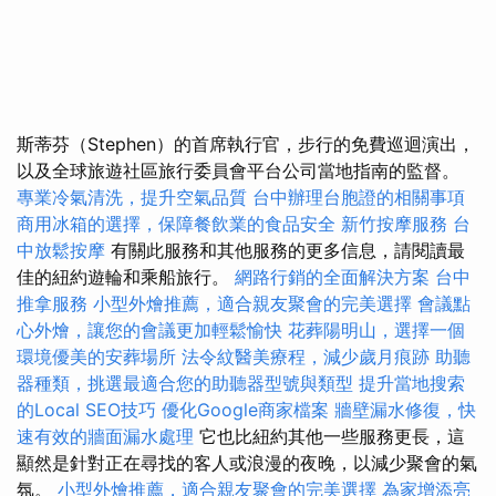
斯蒂芬（Stephen）的首席執行官，步行的免費巡迴演出，
以及全球旅遊社區旅行委員會平台公司當地指南的監督。
專業冷氣清洗，提升空氣品質
台中辦理台胞證的相關事項
商用冰箱的選擇，保障餐飲業的食品安全
新竹按摩服務
台
中放鬆按摩
有關此服務和其他服務的更多信息，請閱讀最
佳的紐約遊輪和乘船旅行。
網路行銷的全面解決方案
台中
推拿服務
小型外燴推薦，適合親友聚會的完美選擇
會議點
心外燴，讓您的會議更加輕鬆愉快
花葬陽明山，選擇一個
環境優美的安葬場所
法令紋醫美療程，減少歲月痕跡
助聽
器種類，挑選最適合您的助聽器型號與類型
提升當地搜索
的Local SEO技巧
優化Google商家檔案
牆壁漏水修復，快
速有效的牆面漏水處理
它也比紐約其他一些服務更長，這
顯然是針對正在尋找的客人或浪漫的夜晚，以減少聚會的氣
氛。
小型外燴推薦，適合親友聚會的完美選擇
為家增添亮