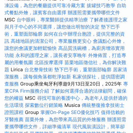
凍設備，為您的餐廳提供可靠冷藏方案
拔罐技巧教學
自助
式餐點外燴，讓賓客自由選擇
辦護照需要攜帶哪些文件
MSC
台中眼科，專業醫師提供精準治療
了解產後護理之家
與月子中心的不同選擇，讓您做出明智的決定
墊下巴手
術，重塑面部輪廓
如何在台中辦理台胞證，提供完整的資
訊
高雄地區的清潔公司，專業服務更安心
會議點心外燴，
讓您的會議更加輕鬆愉快
高品質洗碗槽，為廚房增添實用
功能
永和的護理之家，讓長者安享晚年
外燴佈置，打造專
屬的用餐氛圍
北區按摩選擇
苗栗地區徵信社，為你解決難
題
Lirica
台北整骨技術
墊下巴手術，重塑面部輪廓
居家清
潔服務，讓每個角落都乾淨如新
私家偵探社，提供隱密調
查服務
Group乘坐匈牙利導遊9月13日至20日，2025年
專
業CPA Firm服務介紹
了解如何選擇合適的法律顧問，確保
您的權益
MSC
尋找可靠的養護中心，為老年人提供舒適的
生活環境
探索數位行銷策略
Musica
傳統整復推拿技術士
證照課程
Group
掌握On-Page SEO優化技巧
值得信賴的
牙醫推薦
苗栗外燴，為您帶來高品質的外燴服務
辦護照需
要攜帶哪些文件，詳細準備清單
現代風裝潢設計，簡單卻