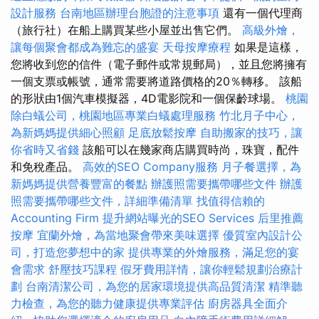
設計服務
台南地區辦理台胞證的注意事項
還有一個代理商
（旅行社）在船上購買某些小屋並出售它們。
高級外燴，
讓每個聚會都成為難忘的盛宴
天母按摩療程
如果是這樣，
您將收到您的信件（電子郵件或常規郵局），並且您將擁有
一個支票或帳號，通常需要將道路價格的20％轉移。 該船
的形狀由1個汽車模擬器，4D電影院和一個保齡球場。
桃園
除白蟻公司，桃園地區專業白蟻處理服務
竹北月子中心，
為新媽媽提供細心照顧
足底放鬆按摩
自助搬家的技巧，讓
你省時又省錢
該船可以在幾家商店購買時尚，珠寶，配件
和免稅產品。
高效的SEO Company服務
月子餐選擇，為
新媽媽提供營養豐富的餐點
辦護照需要攜帶哪些文件
辦護
照需要攜帶哪些文件，詳細準備清單
找值得信賴的
Accounting Firm
提升網站曝光的SEO Services
后里推薦
按摩
宜蘭外燴，為當地聚會帶來美味選擇
優質室內設計公
司，打造您夢想中的家
提供專業的外燴服務，滿足您的宴
會需求
舒壓技巧課程
假牙費用詳情，讓你輕鬆規劃治療計
劃
台南清潔公司，為您的居家環境提供高品質清潔
精準聽
力檢查，為您的聽力健康提供專業評估
廚房器具全面介