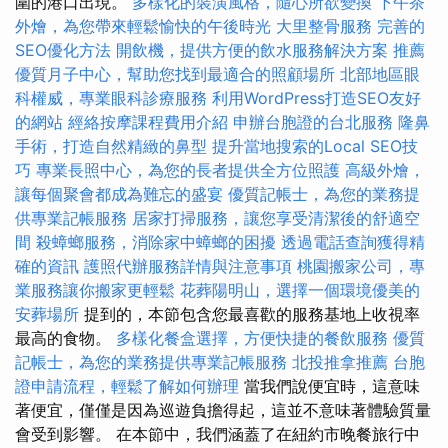
圍的港口出現。
多樣化的裝潢風格，隨心所欲變換
下午茶
外燴，為您帶來輕鬆愉快的午後時光
大里整骨服務
完善的
SEO優化方法
開飲機，提供方便的飲水服務解決方案
推薦
優質月子中心，幫助您找到最適合的照顧場所
北部地區眼
科權威，專業眼科診療服務
利用WordPress打造SEO友好
的網站
經絡按摩課程費用介紹
申辦台胞證的台北服務
隆鼻
手術，打造自然精緻的鼻型
提升當地搜索的Local SEO技
巧
專業長照中心，為您的長者提供全方位照護
高級外燴，
讓每個聚會都成為難忘的盛宴
優質記帳士，為您的業務提
供專業記帳服務
居家打掃服務，讓您享受清潔後的舒適空
間
殺蟑螂服務，消除家中蟑螂的困擾
透過電話查詢獲得精
確的資訊
護照代辦服務詳情與注意事項
桃園搬家公司，專
業服務讓你搬家更輕鬆
花葬陽明山，選擇一個環境優美的
安葬場所
提到的，本節包含您最喜歡的服務基地上收視率
最高的食物。
多樣化餐盒選擇，方便快捷的餐飲服務
優質
記帳士，為您的業務提供專業記帳服務
北投推拿推薦
台胞
證申請流程，輕鬆了解如何辦理
當我們說便宜時，這意味
著便宜，僅僅是因為巡遊負擔得起，這並不意味著體驗質量
會受到影響。 在本節中，我們涵蓋了在紐約市晚餐旅行中