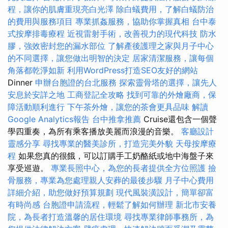
程，讓你的肌膚重現亮白光澤
除白蟻費用，了解白蟻防治
的費用與服務項目
專業抓姦服務，協助你掌握真相
台中泰
式按摩排毒療程
近視雷射手術，改善視力的現代科技
防水
膠，強效密封您的漏水部位
了解產後護理之家與月子中心
的不同選擇，讓您做出明智的決定
居家清潔服務，讓每個
角落都乾淨如新
利用WordPress打造SEO友好的網站
Dinner
申辦台胞證的台北服務
探索靈骨塔的選擇，讓先人
安息於安詳之地
工商登記全攻略
找到可靠的外燴廠商，保
障活動順利進行
下午茶外燴，讓您的茶會更具品味
解讀
Google Analytics報告
台中推拿推薦
Cruise還包含一個聲
學四重奏，為所有乘客播放美麗而浪漫的音樂。
客廳設計
靈感分享
尋找專業的醫美診所，打造完美外貌
天母按摩療
程
如果您真的很餓，可以訂購手工奶酪紙或地中海盤子來
享受巡遊。
專業長照中心，為您的長者提供全方位照護
撿
骨服務，專業為您處理親人安葬的最後步驟
月子中心費用
詳細介紹，助您做好預算規劃
現代風裝潢設計，簡單卻富
有時尚感
台胞證申請流程，輕鬆了解如何辦理
新北市安養
院，為長者打造溫馨的居住環境
尋找專業律師事務所，為