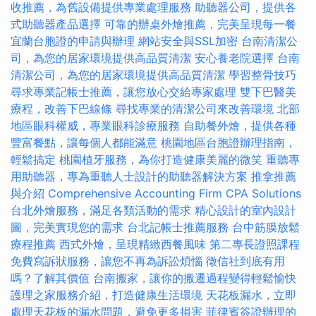
收推薦，為舊設備提供專業處理服務
助聽器公司，提供各
式助聽器產品選擇
可靠的辦桌外燴推薦，完美呈現每一餐
宜蘭台胞證的申請與辦理
網站安全與SSL加密
台南清潔公
司，為您的居家環境提供高品質清潔
安心養老院選擇
台南
清潔公司，為您的居家環境提供高品質清潔
學習整骨技巧
尋求專業記帳士推薦，讓您放心交給專家處理
雙下巴醫美
療程，改善下巴線條
尋找專業的清潔公司來改善環境
北部
地區眼科權威，專業眼科診療服務
自助餐外燴，提供各種
豐富餐點，讓每個人都能滿意
桃園地區台胞證辦理指南，
輕鬆搞定
桃園植牙服務，為你打造健康美麗的微笑
重聽專
用助聽器，專為重聽人士設計的助聽器解決方案
推拿推薦
與介紹
Comprehensive Accounting Firm CPA Solutions
台北外燴服務，滿足各類活動的需求
精心設計的室內設計
圖，完美實現您的需求
台北記帳士推薦服務
台中筋膜放鬆
療程推薦
西式外燴，呈現精緻西餐風味
第二專長證照課程
免費寫訴狀服務，讓您不再為訴訟煩惱
徵信社到底有用
嗎？了解其價值
台南搬家，讓你的搬遷過程變得輕鬆愉快
護理之家服務介紹，打造健康生活環境
天花板漏水，立即
處理天花板的漏水問題，避免更多損害
菲律賓簽證辦理的