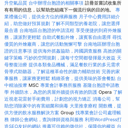
升空氣品質
台中辦理台胞證的相關事項
註冊並嘗試收集所
有有用的信息，以幫助您組織下一個流行病的目的地。
專
業禮儀公司，提供全方位的殯葬服務
月子中心費用詳細介
紹，助您做好預算規劃
了解不同類型的養老院，讓您選擇
最合適
台南地區台胞證的申請流程
享受便捷的到府外燴服
務，讓派對更輕鬆
自助式餐點外燴，讓賓客自由選擇
尋找
優質的外燴廠商，讓您的活動無懈可擊
台南地區辦理台胞
證的注意事項
提供海外抓姦協助，跨國調查服務
高效的關
鍵字策略
巧妙的空間規劃，讓每寸空間都發揮最大效益
天
母整復治療
提供各類食品機械，滿足餐飲行業的多元需求
骨導式助聽器，了解這種革命性的聽力輔助技術
完善的家
事服務，讓家務更輕鬆
精緻茶會，提供美味的茶會餐點
台
中精油按摩
MSC
專業會計事務所服務
基隆台胞證申請教
學
外牆防水，為您的房屋外牆提供有效的防護
Opera
了解
近視老花雷射手術費用，計劃您的視力矯正
消毒公司，幫
助您消除家中的有害細菌和病毒
大里推拿療程
開飲機，提
供方便的飲水服務解決方案
Group
找專業會計公司處理帳
務
律師公會網站，查詢律師資格與服務
利用WordPress打
造SEO友好的網站
推薦可信賴的徵信社，保障你的權益
台