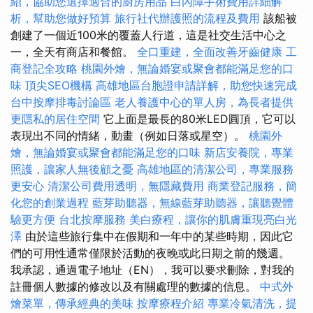
紹，協助您選擇適合的廚房用品
白內障手術費用詳細解
析，幫助您做好預算
旅行社代辦護照的流程及費用
該船被
創建了一個近100米的覆蓋人行道，這是社交生活中心之
一，全天有商店和餐館。
全口重建，全面改善牙齒健康
工
商登記全攻略
桃園外燴，無論婚宴或聚會都能滿足您的口
味
頂尖SEO機構
高雄地區台胞證申請詳解，助您快速完成
台中按摩排毒討論區
老人養護中心的單人房，為長者提供
更隱私的居住空間
它上面是最長的80米LED圓頂，它可以
表現出不同的情緒，動畫（例如日落或星空）。
桃園外
燴，無論婚宴或聚會都能滿足您的口味
新店安養院，專業
照護，讓家人無後顧之憂
高雄地區的清潔公司，專業服務
更安心
清潔公司費用透明，無隱藏費用
商業登記服務，簡
化您的創業過程
藍芽助聽器，無線藍芽助聽器，讓聽覺體
驗更方便
台北按摩服務
美白療程，讓你的肌膚重現亮白光
澤
由於這些旅行集中在假期和一年中的某些時期，因此它
們的可用性通常僅限於活動的夜晚或此日期之前的幾週。
我承認，通過電子地址（EN），我可以要求刪除，對我的
註冊個人數據的修改以及有關處理的數據的信息。
中式外
燴菜單，傳承經典的美味
按摩療程介紹
專業冷氣清洗，提