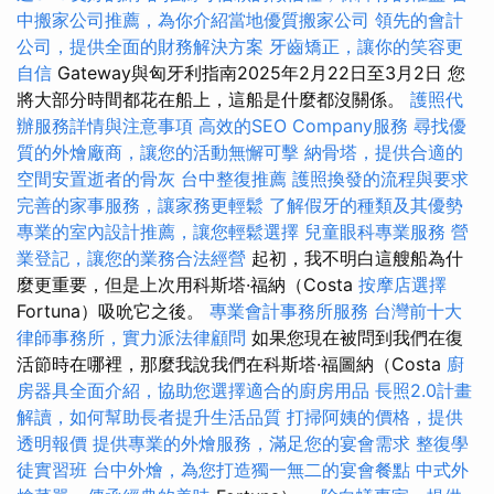
中搬家公司推薦，為你介紹當地優質搬家公司
領先的會計
公司，提供全面的財務解決方案
牙齒矯正，讓你的笑容更
自信
Gateway與匈牙利指南2025年2月22日至3月2日 您
將大部分時間都花在船上，這船是什麼都沒關係。
護照代
辦服務詳情與注意事項
高效的SEO Company服務
尋找優
質的外燴廠商，讓您的活動無懈可擊
納骨塔，提供合適的
空間安置逝者的骨灰
台中整復推薦
護照換發的流程與要求
完善的家事服務，讓家務更輕鬆
了解假牙的種類及其優勢
專業的室內設計推薦，讓您輕鬆選擇
兒童眼科專業服務
營
業登記，讓您的業務合法經營
起初，我不明白這艘船為什
麼更重要，但是上次用科斯塔·福納（Costa
按摩店選擇
Fortuna）吸吮它之後。
專業會計事務所服務
台灣前十大
律師事務所，實力派法律顧問
如果您現在被問到我們在復
活節時在哪裡，那麼我說我們在科斯塔·福圖納（Costa
廚
房器具全面介紹，協助您選擇適合的廚房用品
長照2.0計畫
解讀，如何幫助長者提升生活品質
打掃阿姨的價格，提供
透明報價
提供專業的外燴服務，滿足您的宴會需求
整復學
徒實習班
台中外燴，為您打造獨一無二的宴會餐點
中式外