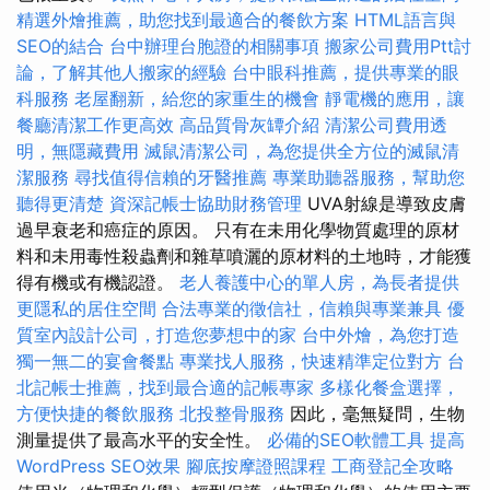
精選外燴推薦，助您找到最適合的餐飲方案
HTML語言與
SEO的結合
台中辦理台胞證的相關事項
搬家公司費用Ptt討
論，了解其他人搬家的經驗
台中眼科推薦，提供專業的眼
科服務
老屋翻新，給您的家重生的機會
靜電機的應用，讓
餐廳清潔工作更高效
高品質骨灰罈介紹
清潔公司費用透
明，無隱藏費用
滅鼠清潔公司，為您提供全方位的滅鼠清
潔服務
尋找值得信賴的牙醫推薦
專業助聽器服務，幫助您
聽得更清楚
資深記帳士協助財務管理
UVA射線是導致皮膚
過早衰老和癌症的原因。 只有在未用化學物質處理的原材
料和未用毒性殺蟲劑和雜草噴灑的原材料的土地時，才能獲
得有機或有機認證。
老人養護中心的單人房，為長者提供
更隱私的居住空間
合法專業的徵信社，信賴與專業兼具
優
質室內設計公司，打造您夢想中的家
台中外燴，為您打造
獨一無二的宴會餐點
專業找人服務，快速精準定位對方
台
北記帳士推薦，找到最合適的記帳專家
多樣化餐盒選擇，
方便快捷的餐飲服務
北投整骨服務
因此，毫無疑問，生物
測量提供了最高水平的安全性。
必備的SEO軟體工具
提高
WordPress SEO效果
腳底按摩證照課程
工商登記全攻略