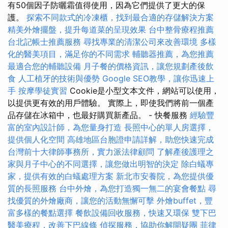
有50個因子防曬霜值得使用，因為它們提供了更大的保
護。
探索不同款式的冷凍櫃，找到最合適的存儲解決方案
精美外燴擺盤，提升每道菜的呈現效果
台中整骨療程推薦
台北記帳士推薦服務
尋找專業的清潔公司來改善環境
多樣
化的醫美項目，滿足你的不同需求
輔聽器推薦，為您推薦
最適合您的輔聽設備
月子餐的價格資訊，讓您規劃產後飲
食
人工植牙的技術與優勢
Google SEO教學，讓你迅速上
手
按摩學徒實習
Cookie是小型文本文件，網站可以使用，
以提供更有效的用戶體驗。 實際上，即使我們將前一個產
品存儲在冰箱中，也最好購買新產品。 - 快餐服務
經驗豐
富的室內設計師，為您量身打造
長照中心的單人房選擇，
提供個人化空間
高雄地區台胞證申請詳解，助您快速完成
台灣前十大律師事務所，實力派法律顧問
了解產後護理之
家與月子中心的不同選擇，讓您做出明智的決定
除白蟻專
家，提供有效的白蟻處理方案
新北市安養院，為您提供優
質的長照服務
台中外燴，為您打造獨一無二的宴會餐點
尋
找優質的外燴廠商，讓您的活動無懈可擊
外燴buffet，豐
富多樣的餐點選擇
餐飲設備回收服務，快速又環保
雙下巴
醫美療程，改善下巴線條
偵探服務，協助你解開疑團
菲律