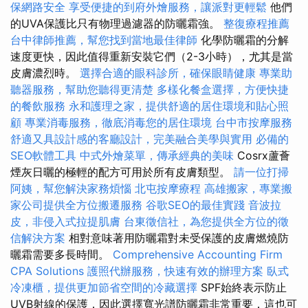
保網路安全
享受便捷的到府外燴服務，讓派對更輕鬆
他們
的UVA保護比只有物理過濾器的防曬霜強。
整復療程推薦
台中律師推薦，幫您找到當地最佳律師
化學防曬霜的分解
速度更快，因此值得重新安裝它們（2-3小時），尤其是當
皮膚濃烈時。
選擇合適的眼科診所，確保眼睛健康
專業助
聽器服務，幫助您聽得更清楚
多樣化餐盒選擇，方便快捷
的餐飲服務
永和護理之家，提供舒適的居住環境和貼心照
顧
專業消毒服務，徹底消毒您的居住環境
台中市按摩服務
舒適又具設計感的客廳設計，完美融合美學與實用
必備的
SEO軟體工具
中式外燴菜單，傳承經典的美味
Cosrx蘆薈
煙灰日曬的極輕的配方可用於所有皮膚類型。
請一位打掃
阿姨，幫您解決家務煩惱
北屯按摩療程
高雄搬家，專業搬
家公司提供全方位搬遷服務
谷歌SEO的最佳實踐
音波拉
皮，非侵入式拉提肌膚
台東徵信社，為您提供全方位的徵
信解決方案
相對意味著用防曬霜對未受保護的皮膚燃燒防
曬霜需要多長時間。
Comprehensive Accounting Firm
CPA Solutions
護照代辦服務，快速有效的辦理方案
臥式
冷凍櫃，提供更加節省空間的冷藏選擇
SPF始終表示防止
UVB射線的保護，因此選擇寬光譜防曬霜非常重要，這也可