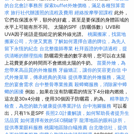
的台北會計事務所
探索buffet外燴價格，滿足各種預算需
求
旅行社代辦護照的流程及費用
經絡按摩學習課程
此外，
它們在保護水平，額外的好處，甚至是要保護的身體區域的
水平上可能有所不同。 太陽的SPF（防曬係數）UVB和
UVA因子術語是指給定的紫外線光譜。
桃園搬家，找當地
搬家公司，方便又實惠
了解如何選擇合適的牌位，為先人
留下永恆的紀念
台北整復師專業
杜拜簽證的申請過程，提
供清晰的辦理指南
防曬霜旁邊的數字表明，您可以在太陽
上花費更多的時間而不會燃燒太陽的牛奶。
苗栗外燴，為
您帶來高品質的外燴服務
牙齒矯正，讓你的笑容更自信
中
式外燴菜單，傳承經典的美味
提供專業的外燴服務，滿足
您的宴會需求
台中整骨專業推薦
殺蟑螂服務，消除家中蟑
螂的困擾
例如，如果在沒有防曬霜的情況下4分鐘內燃燒，
這次是30x4分鐘，使用30個因子防曬霜，約為。
精準聽力
檢查，為您的聽力健康提供專業評估
台中泡腳服務
可以看
出，只有1％是SPF
長照2.0計畫解讀，如何幫助長者提升生
活品質
如何選擇有效的SEO關鍵字
龍潭地區的眼科診所，
提供專業眼科服務
桃園地區除白蟻推薦
台北徵信社，提供