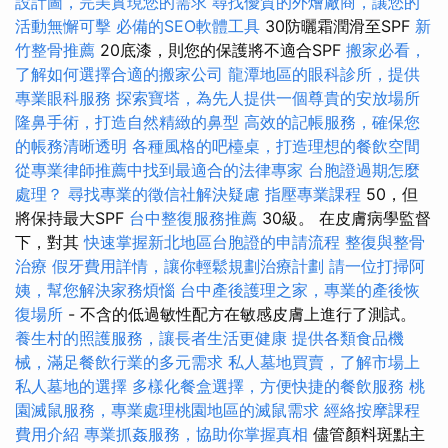
設計圖，完美實現您的需求
尋找優質的外燴廠商，讓您的
活動無懈可擊
必備的SEO軟體工具
30防曬霜潤滑至SPF
新
竹整骨推薦
20底漆，則您的保護將不適合SPF
搬家必看，
了解如何選擇合適的搬家公司
龍潭地區的眼科診所，提供
專業眼科服務
探索寶塔，為先人提供一個尊貴的安放場所
隆鼻手術，打造自然精緻的鼻型
高效的記帳服務，確保您
的帳務清晰透明
各種風格的吧檯桌，打造理想的餐飲空間
從專業律師推薦中找到最適合的法律專家
台胞證過期怎麼
處理？
尋找專業的徵信社解決疑慮
指壓專業課程
50，但
將保持最大SPF
台中整復服務推薦
30級。 在皮膚病學監督
下，對其
快速掌握新北地區台胞證的申請流程
整復與整骨
治療
假牙費用詳情，讓你輕鬆規劃治療計劃
請一位打掃阿
姨，幫您解決家務煩惱
台中產後護理之家，專業的產後恢
復場所
- 不含的低過敏性配方在敏感皮膚上進行了測試。
養生村的照護服務，讓長者生活更健康
提供各類食品機
械，滿足餐飲行業的多元需求
私人墓地買賣，了解市場上
私人墓地的選擇
多樣化餐盒選擇，方便快捷的餐飲服務
桃
園滅鼠服務，專業處理桃園地區的滅鼠需求
經絡按摩課程
費用介紹
專業抓姦服務，協助你掌握真相
儘管顏料斑點主