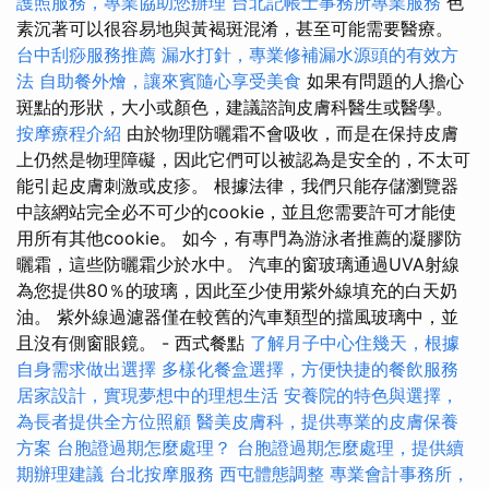
護照服務，專業協助您辦理
台北記帳士事務所專業服務
色
素沉著可以很容易地與黃褐斑混淆，甚至可能需要醫療。
台中刮痧服務推薦
漏水打針，專業修補漏水源頭的有效方
法
自助餐外燴，讓來賓隨心享受美食
如果有問題的人擔心
斑點的形狀，大小或顏色，建議諮詢皮膚科醫生或醫學。
按摩療程介紹
由於物理防曬霜不會吸收，而是在保持皮膚
上仍然是物理障礙，因此它們可以被認為是安全的，不太可
能引起皮膚刺激或皮疹。 根據法律，我們只能存儲瀏覽器
中該網站完全必不可少的cookie，並且您需要許可才能使
用所有其他cookie。 如今，有專門為游泳者推薦的凝膠防
曬霜，這些防曬霜少於水中。 汽車的窗玻璃通過UVA射線
為您提供80％的玻璃，因此至少使用紫外線填充的白天奶
油。 紫外線過濾器僅在較舊的汽車類型的擋風玻璃中，並
且沒有側窗眼鏡。 - 西式餐點
了解月子中心住幾天，根據
自身需求做出選擇
多樣化餐盒選擇，方便快捷的餐飲服務
居家設計，實現夢想中的理想生活
安養院的特色與選擇，
為長者提供全方位照顧
醫美皮膚科，提供專業的皮膚保養
方案
台胞證過期怎麼處理？
台胞證過期怎麼處理，提供續
期辦理建議
台北按摩服務
西屯體態調整
專業會計事務所，