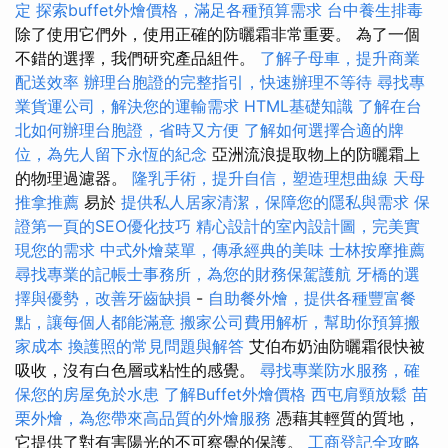
定
探索buffet外燴價格，滿足各種預算需求
台中養生排毒
除了使用它們外，使用正確的防曬霜非常重要。 為了一個
不錯的選擇，我們研究產品組件。
了解子母車，提升商業
配送效率
辦理台胞證的完整指引，快速辦理不等待
尋找專
業貨運公司，解決您的運輸需求
HTML基礎知識
了解在台
北如何辦理台胞證，省時又方便
了解如何選擇合適的牌
位，為先人留下永恆的紀念
亞洲流浪提取物上的防曬霜上
的物理過濾器。
隆乳手術，提升自信，塑造理想曲線
天母
推拿推薦
易於
提供私人居家清潔，保障您的隱私與需求
保
證第一頁的SEO優化技巧
精心設計的室內設計圖，完美實
現您的需求
中式外燴菜單，傳承經典的美味
士林按摩推薦
尋找專業的記帳士事務所，為您的財務保駕護航
牙橋的選
擇與優勢，改善牙齒缺損
-
自助餐外燴，提供各種豐富餐
點，讓每個人都能滿意
搬家公司費用解析，幫助你預算搬
家成本
換護照的常見問題與解答
艾伯布奶油防曬霜很快被
吸收，沒有白色層或粘性的感覺。
尋找專業防水服務，確
保您的房屋免於水患
了解Buffet外燴價格
西屯肩頸放鬆
苗
栗外燴，為您帶來高品質的外燴服務
憑藉其輕質的質地，
它提供了對有害陽光的不可察覺的保護。
工商登記全攻略