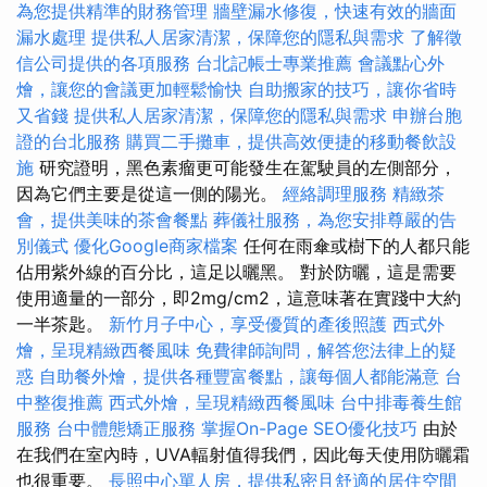
為您提供精準的財務管理
牆壁漏水修復，快速有效的牆面
漏水處理
提供私人居家清潔，保障您的隱私與需求
了解徵
信公司提供的各項服務
台北記帳士專業推薦
會議點心外
燴，讓您的會議更加輕鬆愉快
自助搬家的技巧，讓你省時
又省錢
提供私人居家清潔，保障您的隱私與需求
申辦台胞
證的台北服務
購買二手攤車，提供高效便捷的移動餐飲設
施
研究證明，黑色素瘤更可能發生在駕駛員的左側部分，
因為它們主要是從這一側的陽光。
經絡調理服務
精緻茶
會，提供美味的茶會餐點
葬儀社服務，為您安排尊嚴的告
別儀式
優化Google商家檔案
任何在雨傘或樹下的人都只能
佔用紫外線的百分比，這足以曬黑。 對於防曬，這是需要
使用適量的一部分，即2mg/cm2，這意味著在實踐中大約
一半茶匙。
新竹月子中心，享受優質的產後照護
西式外
燴，呈現精緻西餐風味
免費律師詢問，解答您法律上的疑
惑
自助餐外燴，提供各種豐富餐點，讓每個人都能滿意
台
中整復推薦
西式外燴，呈現精緻西餐風味
台中排毒養生館
服務
台中體態矯正服務
掌握On-Page SEO優化技巧
由於
在我們在室內時，UVA輻射值得我們，因此每天使用防曬霜
也很重要。
長照中心單人房，提供私密且舒適的居住空間