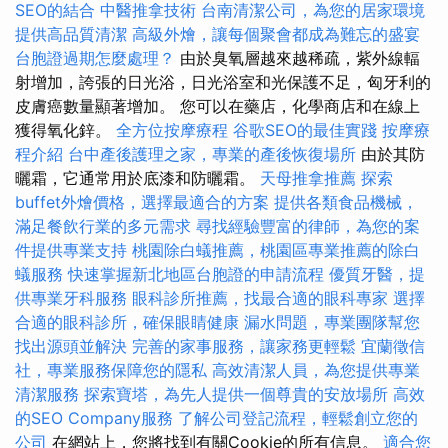
SEO的結合
中醫推拿技術
台南清潔公司，為您的居家環境
提供高品質清潔
高級外燴，讓每個聚會都成為難忘的盛宴
台胞證過期怎麼處理？
由於臭氧層越來越稀疏，紫外線輻
射增加，誇張的日光浴，日光浴室和光保護不足，匈牙利的
皮膚癌數量顯著增加。 您可以在藥店，化學商店和在線上
獲得氧化鋅。
全方位按摩療程
谷歌SEO的最佳實踐
按摩療
程介紹
台中產後護理之家，專業的產後恢復場所
由於其防
曬霜，它通常用於底漆和防曬霜。
天母推拿推薦
探索
buffet外燴價格，選擇最適合的方案
提供各類食品機械，
滿足餐飲行業的多元需求
尋找經驗豐富的律師，為您的案
件提供專業支持
桃園除白蟻推薦，桃園區專業推薦的除白
蟻服務
快速掌握新北地區台胞證的申請流程
優質牙醫，提
供專業牙科服務
眼科診所推薦，找最合適的眼科專家
選擇
合適的眼科診所，確保眼睛健康
漏水問題，專業團隊幫您
找出源頭並解決
完善的家事服務，讓家務更輕鬆
宜蘭徵信
社，專業服務保障您的隱私
高效清潔人員，為您提供專業
清潔服務
探索寶塔，為先人提供一個尊貴的安放場所
高效
的SEO Company服務
了解公司登記流程，輕鬆創立您的
公司
在網站上，您將找到有關Cookie的所有信息。
適合您