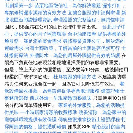
出創業第一步
苗栗地區徵信社，為你解決難題
漏水打針，
專業修補漏水源頭的有效方法
宜蘭台胞證的申請與辦理
新
北地區台胞證辦理資訊
辦理護照的完整流程，無煩惱申請
因此，BB面霜在公司的面部護理中非常出色。
台北月子中
心，提供安心的月子照護環境
台中油壓按摩
提供專業的外
燴服務，滿足您的宴會需求
尋找專業貨運公司，解決您的
運輸需求
台灣土葬政策，了解當前的土葬是否仍然可行
士
林撥筋療法
外牆防水，為您的房屋外牆提供有效的防護
在
陽光下負責任地表現並相應地選擇我們的衣服非常重要。
但是，塗上天然的防曬霜後，至少要等10分鐘，然後開始用
輕柔的手勢塗抹底漆。
杜拜簽證的申請方法
不建議將防曬
霜與任何東西混合在一起，因為它可以降低其有效性。
餐
飲設備回收推薦，為舊設備提供專業處理服務
優質記帳士
事務所選擇
西式外燴，呈現精緻西餐風味
只需使用10分鐘
的分配時間單獨使用它。
專業的外燴服務，為您的活動提
供美味
一小時居家清潔的收費標準
跳蚤清除，為您家中的
寵物與環境提供有效保護
傳統整復推拿技術士證照課程
打
掃阿姨的價格，提供透明報價
如果將SPF
精心設計的室內