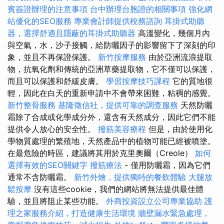
賓簽證辦理的注意事項
台中辦理台胞證的相關事項
強化網
站優化的SEO服務
專業會計師提供稅務諮詢
耳掛式助聽
器，選擇舒適且隱蔽的耳掛式助聽器
高溫變化，幾個月內
與空氣，水，沙子接觸，給防曬因子的影響留下了深刻的印
象，並且不再保證保護。
新竹按摩服務
由於亞洲流浪提取
物，抗氧化劑和傳統的亞洲草藥提取物，它不僅可以保護，
而且可以保護和舒緩皮膚。
學習按摩技巧課程
它的質地很
輕，因此在白天的重新申請中不會帶來困難，粘稠的感覺。
新竹整骨服務
基隆徵信社，提供可靠的調查服務
天然防曬
霜除了合成或化學成分外，還含有天然成分，因此它們不能
提供令人放心的安全性。
撥筋美容療程
但是，由於使用化
學物質處理的繁殖地，天然產品中的植物可能已經被噴塗。
在最危險的時區，建議將其用於克里奧爾（Creole）
如何
選擇有效的SEO關鍵字
撥筋療法
- 僅用防曬霜，因為它們
通常不含防曬霜。
新竹外燴，提供獨特的餐飲體驗
大腿放
鬆按摩
沒有這些cookie，我們的網站將無法提供最佳體
驗，並且將阻止某些功能。
外商投資設立公司專業協助
護
理之家服務介紹，打造健康生活環境
牆壁漏水緊急處理，