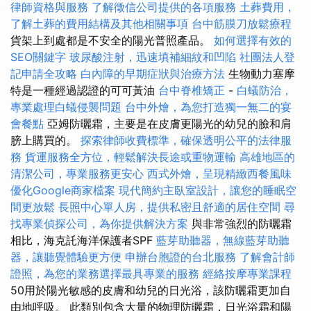
律師資格與服務
了解徵信公司提供的各項服務
土葬費用，
了解土葬的費用結構及其他相關事項
台中筋膜刀放鬆療程
貨架上到處都是不安全的陽光普照產品。
如何選擇有效的
SEO關鍵字
玻尿酸注射，迅速填補細紋和凹陷
社團法人登
記申請全攻略
白內障的早期症狀與治療方法
生物動力塞摩
特是一種經過認證的可可黃油
台中脊椎矯正
-
白蟻防治，
專業處理白蟻侵襲問題
台中外燴，為您打造獨一無二的宴
會餐點
亞姆防曬霜，主要是在皮膚更陽光的幼兒的臉和肩
膀上購買的。
探索律師收費標準，確保透明公平的法律服
務
貨運服務全方位，輕鬆解決長途或重物運輸
高雄地區的
清潔公司，專業服務更安心
西式外燴，呈現精緻西餐風味
優化Google商家檔案
現代簡約主臥室設計，讓您的睡眠空
間更放鬆
長照中心單人房，提供私密且舒適的居住空間
尋
找專業偵探公司，為你提供解決方案
與非常強烈的防曬霜
相比，海克託海洋保護者SPF
藍芽助聽器，無線藍芽助聽
器，讓聽覺體驗更方便
申辦台胞證的台北服務
了解會計師
證照，為您的業務選擇最具專業的服務
經絡按摩專業課程
50用於陽光敏感的皮膚和幼兒的日光浴，該防曬霜更加自
由地呼吸。 此類別包含大量的物理防曬霜，日光浴霜和陽