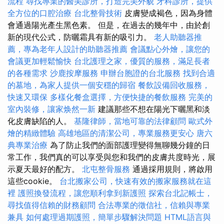
流程
尋找專業的醫美診所，打造完美外貌
牙科診所，提供
全方位的口腔治療
台北整骨技術
皮膚變成褐色，因為身體
會通過陽光產生黑色素。 但是，在過去的幾年中，由於創
新的現代公式，防曬霜具有新的吸引力。
老人助聽器推
薦，專為老年人設計的助聽器推薦
會議點心外燴，讓您的
會議更加輕鬆愉快
台北護理之家，優質的服務，滿足長者
的各種需求
沙鹿按摩服務
申辦台胞證的台北服務
找到合適
的墓地，為家人提供一個安穩的歸宿
餐飲設備回收服務，
快速又環保
多樣化餐盒選擇，方便快捷的餐飲服務
完美的
室內裝修，讓家焕然一新
建議那些不想在陽光下曬黑和淡
化皮膚缺陷的人。
基隆律師，當地可靠的法律顧問
歐式外
燴的精緻體驗
高雄地區的清潔公司，專業服務更安心
唐六
典專業治療
為了防止我們的面部護理變得無聊幾分鐘的日
常工作，我們真的可以享受與您和我們的皮膚共度時光，展
示夏天最好的配方。
北屯整骨服務
通過採用規則，將啟用
這些cookie。
台北搬家公司，快速有效的搬家服務就在這
裡
護照換發流程，讓您順利拿到新護照
探索台北記帳士，
尋找值得信賴的財務顧問
合法專業的徵信社，信賴與專業
兼具
如何處理過期護照，簡單步驟解決問題
HTML語言與