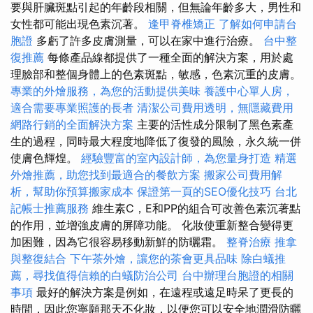
要與肝臟斑點引起的年齡段相關，但無論年齡多大，男性和
女性都可能出現色素沉著。
逢甲脊椎矯正
了解如何申請台
胞證
多虧了許多皮膚測量，可以在家中進行治療。
台中整
復推薦
每條產品線都提供了一種全面的解決方案，用於處
理臉部和整個身體上的色素斑點，敏感，色素沉重的皮膚。
專業的外燴服務，為您的活動提供美味
養護中心單人房，
適合需要專業照護的長者
清潔公司費用透明，無隱藏費用
網路行銷的全面解決方案
主要的活性成分限制了黑色素產
生的過程，同時最大程度地降低了復發的風險，永久統一併
使膚色輝煌。
經驗豐富的室內設計師，為您量身打造
精選
外燴推薦，助您找到最適合的餐飲方案
搬家公司費用解
析，幫助你預算搬家成本
保證第一頁的SEO優化技巧
台北
記帳士推薦服務
維生素C，E和PP的組合可改善色素沉著點
的作用，並增強皮膚的屏障功能。 化妝使重新整合變得更
加困難，因為它很容易移動新鮮的防曬霜。
整脊治療
推拿
與整復結合
下午茶外燴，讓您的茶會更具品味
除白蟻推
薦，尋找值得信賴的白蟻防治公司
台中辦理台胞證的相關
事項
最好的解決方案是例如，在遠程或遠足時呆了更長的
時間，因此您寧願那天不化妝，以便您可以安全地潤滑防曬