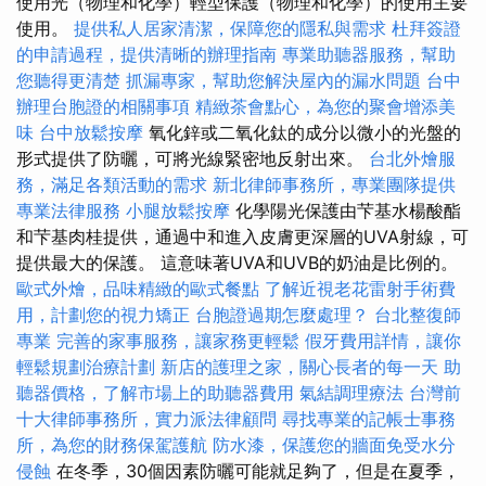
使用光（物理和化學）輕型保護（物理和化學）的使用主要
使用。
提供私人居家清潔，保障您的隱私與需求
杜拜簽證
的申請過程，提供清晰的辦理指南
專業助聽器服務，幫助
您聽得更清楚
抓漏專家，幫助您解決屋內的漏水問題
台中
辦理台胞證的相關事項
精緻茶會點心，為您的聚會增添美
味
台中放鬆按摩
氧化鋅或二氧化鈦的成分以微小的光盤的
形式提供了防曬，可將光線緊密地反射出來。
台北外燴服
務，滿足各類活動的需求
新北律師事務所，專業團隊提供
專業法律服務
小腿放鬆按摩
化學陽光保護由芐基水楊酸酯
和芐基肉桂提供，通過中和進入皮膚更深層的UVA射線，可
提供最大的保護。 這意味著UVA和UVB的奶油是比例的。
歐式外燴，品味精緻的歐式餐點
了解近視老花雷射手術費
用，計劃您的視力矯正
台胞證過期怎麼處理？
台北整復師
專業
完善的家事服務，讓家務更輕鬆
假牙費用詳情，讓你
輕鬆規劃治療計劃
新店的護理之家，關心長者的每一天
助
聽器價格，了解市場上的助聽器費用
氣結調理療法
台灣前
十大律師事務所，實力派法律顧問
尋找專業的記帳士事務
所，為您的財務保駕護航
防水漆，保護您的牆面免受水分
侵蝕
在冬季，30個因素防曬可能就足夠了，但是在夏季，