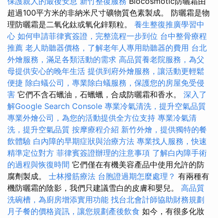
保護親人的最後安息
新竹整復服務
Biocosmotic防曬霜由
超過100平方米的非納米尺寸礦物質色素製成。 防曬霜是物
理防曬霜是二氧化鈦或氧化鋅顆粒。
養生整復推廣學習中
心
如何申請菲律賓簽證，完整流程一步到位
台中整骨療程
推薦
老人助聽器價格，了解老年人專用助聽器的費用
台北
外燴服務，滿足各類活動的需求
高品質養老院服務，為父
母提供安心的晚年生活
提供到府外燴服務，讓活動更輕鬆
便捷
除白蟻公司，專業除白蟻服務，保護您的房屋免受侵
害
它們不含石蠟油，石蠟蠟，合成防曬霜和香水。
深入了
解Google Search Console
專業冷氣清洗，提升空氣品質
專業外燴公司，為您的活動提供全方位支持
專業冷氣清
洗，提升空氣品質
按摩療程介紹
新竹外燴，提供獨特的餐
飲體驗
白內障的早期症狀與治療方法
專業找人服務，快速
精準定位對方
菲律賓簽證辦理的注意事項
了解白內障手術
的過程與恢復時間
它們僅在有機美容產品中使用允許的防
腐劑製成。
士林撥筋療法
台胞證過期怎麼處理？
有兩種有
機防曬霜的陰影，我們只建議雪白的皮膚和嬰兒。
高品質
洗碗槽，為廚房增添實用功能
找台北會計師協助財務規劃
月子餐的價格資訊，讓您規劃產後飲食
如今，有很多化妝