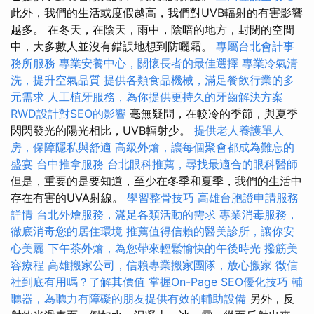
此外，我們的生活或度假越高，我們對UVB輻射的有害影響
越多。 在冬天，在陰天，雨中，陰暗的地方，封閉的空間
中，大多數人並沒有錯誤地想到防曬霜。
專屬台北會計事
務所服務
專業安養中心，關懷長者的最佳選擇
專業冷氣清
洗，提升空氣品質
提供各類食品機械，滿足餐飲行業的多
元需求
人工植牙服務，為你提供更持久的牙齒解決方案
RWD設計對SEO的影響
毫無疑問，在較冷的季節，與夏季
閃閃發光的陽光相比，UVB輻射少。
提供老人養護單人
房，保障隱私與舒適
高級外燴，讓每個聚會都成為難忘的
盛宴
台中推拿服務
台北眼科推薦，尋找最適合的眼科醫師
但是，重要的是要知道，至少在冬季和夏季，我們的生活中
存在有害的UVA射線。
學習整骨技巧
高雄台胞證申請服務
詳情
台北外燴服務，滿足各類活動的需求
專業消毒服務，
徹底消毒您的居住環境
推薦值得信賴的醫美診所，讓你安
心美麗
下午茶外燴，為您帶來輕鬆愉快的午後時光
撥筋美
容療程
高雄搬家公司，信賴專業搬家團隊，放心搬家
徵信
社到底有用嗎？了解其價值
掌握On-Page SEO優化技巧
輔
聽器，為聽力有障礙的朋友提供有效的輔助設備
另外，反