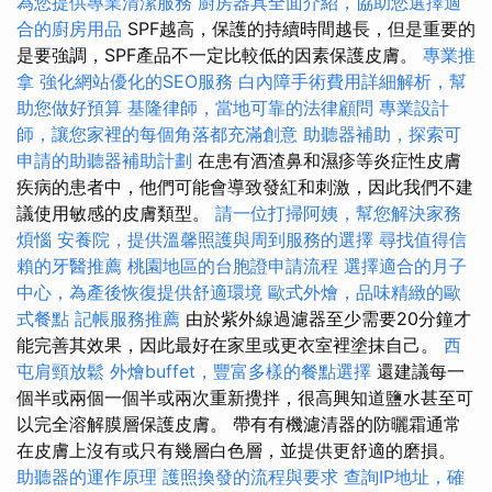
為您提供專業清潔服務
廚房器具全面介紹，協助您選擇適
合的廚房用品
SPF越高，保護的持續時間越長，但是重要的
是要強調，SPF產品不一定比較低的因素保護皮膚。
專業推
拿
強化網站優化的SEO服務
白內障手術費用詳細解析，幫
助您做好預算
基隆律師，當地可靠的法律顧問
專業設計
師，讓您家裡的每個角落都充滿創意
助聽器補助，探索可
申請的助聽器補助計劃
在患有酒渣鼻和濕疹等炎症性皮膚
疾病的患者中，他們可能會導致發紅和刺激，因此我們不建
議使用敏感的皮膚類型。
請一位打掃阿姨，幫您解決家務
煩惱
安養院，提供溫馨照護與周到服務的選擇
尋找值得信
賴的牙醫推薦
桃園地區的台胞證申請流程
選擇適合的月子
中心，為產後恢復提供舒適環境
歐式外燴，品味精緻的歐
式餐點
記帳服務推薦
由於紫外線過濾器至少需要20分鐘才
能完善其效果，因此最好在家里或更衣室裡塗抹自己。
西
屯肩頸放鬆
外燴buffet，豐富多樣的餐點選擇
還建議每一
個半或兩個一個半或兩次重新攪拌，很高興知道鹽水甚至可
以完全溶解膜層保護皮膚。 帶有有機濾清器的防曬霜通常
在皮膚上沒有或只有幾層白色層，並提供更舒適的磨損。
助聽器的運作原理
護照換發的流程與要求
查詢IP地址，確