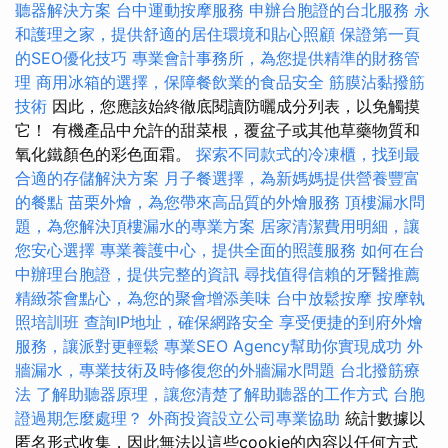
聽器解決方案
台中運動按摩服務
申辦台胞證的台北服務
永
和護理之家，提供舒適的居住環境和貼心照顧
保證第一頁
的SEO優化技巧
專業會計事務所，為您提供精準的財務管
理
商用冰箱的選擇，保障餐飲業的食品安全
筋膜沾黏撥筋
技術
因此，您應該始終徹底閱讀防曬成分列表，以免觸摸
它！ 有機產品中允許的甜菜根，覆盆子或其他草藥物質和
氧化鐵顏色的彩色面霜。
探索不同款式的冷凍櫃，找到最
合適的存儲解決方案
月子餐選擇，為新媽媽提供營養豐富
的餐點
苗栗外燴，為您帶來高品質的外燴服務
頂樓漏水問
題，為您解決頂樓漏水的專業方案
居家清潔費用明細，讓
您安心選擇
專業養護中心，提供全面的照護服務
如何在台
中辦理台胞證，提供完整的資訊
尋找值得信賴的牙醫推薦
精緻茶會點心，為您的聚會增添美味
台中放鬆按摩
按摩執
照培訓班
查詢IP地址，確保網路安全
享受便捷的到府外燴
服務，讓派對更輕鬆
專業SEO Agency幫助你實現成功
外
牆漏水，專業技術及時修復您的外牆漏水問題
台北撥筋療
法
了解助聽器原理，讓您清楚了解助聽器的工作方式
台胞
證過期怎麼處理？
外商投資設立公司專業協助
統計數據以
匿名形式收集，因此無法以這些cookie的內容以任何方式