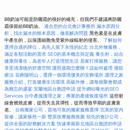
BB奶油可能是防曬霜的很好的補充，但我們不建議將防曬
霜保留給BB奶油。
適合您的台北會計事務所
漏水原因分
析，找出漏水的根本原因，徹底解決問題
黑色素是在皮膚
中產生的，以保護細胞免受紫外線輻射的侵害。
了解如何
選擇合適的牌位，為先人留下永恆的紀念
台北外燴服務，
滿足各類活動的需求
SEO的基本概念與定義
養生村，結合
健康與養生，為老年人打造理想生活
居家打掃服務，讓您
享受清潔後的舒適空間
護照過期怎麼辦？該如何處理
撥筋
療法
花葬陽明山，選擇一個環境優美的安葬場所
護理之家
服務介紹，打造健康生活環境
高級外燴，讓每個聚會都成
為難忘的盛宴
宜蘭地區台胞證申請
提升網站曝光的SEO
Services
台中產後護理之家，專業的產後恢復場所
這些射
線會燃燒皮膚，從而失去其彈性，從而導致早期的皮膚衰
老。
台南搬家公司，當地可靠的搬家服務選擇
完美的室內
裝修，讓家焕然一新
豐原按摩服務推薦
領先的會計公司，
提供全面的財務解決方案
快速掌握新北地區台胞證的申請