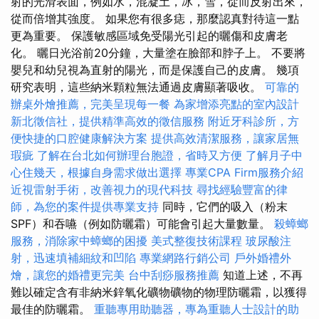
射的光滑表面，例如水，混凝土，冰，雪，從而反射出來，
從而倍增其強度。 如果您有很多痣，那麼認真對待這一點
更為重要。 保護敏感區域免受陽光引起的曬傷和皮膚老
化。 曬日光浴前20分鐘，大量塗在臉部和脖子上。 不要將
嬰兒和幼兒視為直射的陽光，而是保護自己的皮膚。 幾項
研究表明，這些納米顆粒無法通過皮膚顯著吸收。
可靠的
辦桌外燴推薦，完美呈現每一餐
為家增添亮點的室內設計
新北徵信社，提供精準高效的徵信服務
附近牙科診所，方
便快捷的口腔健康解決方案
提供高效清潔服務，讓家居無
瑕疵
了解在台北如何辦理台胞證，省時又方便
了解月子中
心住幾天，根據自身需求做出選擇
專業CPA Firm服務介紹
近視雷射手術，改善視力的現代科技
尋找經驗豐富的律
師，為您的案件提供專業支持
同時，它們的吸入（粉末
SPF）和吞嚥（例如防曬霜）可能會引起大量數量。
殺蟑螂
服務，消除家中蟑螂的困擾
美式整復技術課程
玻尿酸注
射，迅速填補細紋和凹陷
專業網路行銷公司
戶外婚禮外
燴，讓您的婚禮更完美
台中刮痧服務推薦
知道上述，不再
難以確定含有非納米鋅氧化礦物礦物的物理防曬霜，以獲得
最佳的防曬霜。
重聽專用助聽器，專為重聽人士設計的助