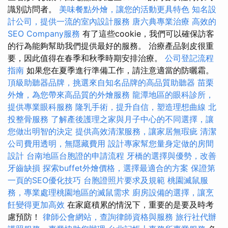
識別訪問者。
美味餐點外燴，讓您的活動更具特色
知名設
計公司，提供一流的室內設計服務
唐六典專業治療
高效的
SEO Company服務
有了這些cookie，我們可以確保訪客
的行為能夠幫助我們提供最好的服務。 治療產品剝皮很重
要，因此值得在春季和秋季時期安排治療。
公司登記流程
指南
如果您在夏季進行準備工作，請注意適當的防曬霜。
頂級助聽器品牌，挑選來自知名品牌的高品質助聽器
苗栗
外燴，為您帶來高品質的外燴服務
龍潭地區的眼科診所，
提供專業眼科服務
隆乳手術，提升自信，塑造理想曲線
北
投整骨服務
了解產後護理之家與月子中心的不同選擇，讓
您做出明智的決定
提供高效清潔服務，讓家居無瑕疵
清潔
公司費用透明，無隱藏費用
設計專家幫您量身定做的房間
設計
台南地區台胞證的申請流程
牙橋的選擇與優勢，改善
牙齒缺損
探索buffet外燴價格，選擇最適合的方案
保證第
一頁的SEO優化技巧
台胞證照片要求及規範
桃園滅鼠服
務，專業處理桃園地區的滅鼠需求
廚房設備的選擇，讓烹
飪變得更加高效
在家庭積累的情況下，重要的是要及時考
慮預防！
律師公會網站，查詢律師資格與服務
旅行社代辦