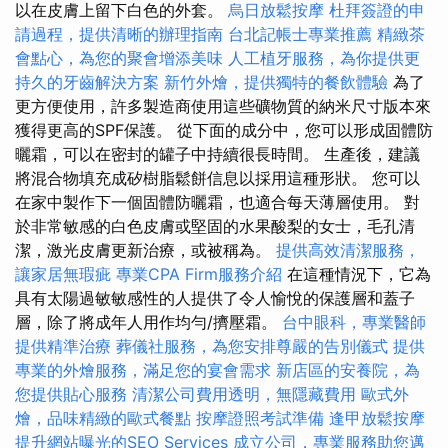
以在皮膚上留下白色的外套。
烏日放鬆按摩
杜拜簽證的申
請過程，提供清晰的辦理指南
台北記帳士專業推薦
精緻茶
會點心，為您的聚會增添美味
人工植牙服務，為你提供更
持久的牙齒解決方案
新竹外燴，提供獨特的餐飲體驗
為了
更方便使用，許多製造商使用這些礦物質的納米尺寸版本來
獲得更高的SPF保護。 從下面的成分中，您可以形成固體防
曬霜，可以在密封的罐子中持續很長時間。 生產後，建議
將混合物填充成矽樹脂鬆餅信息以採用這種形狀。 您可以
在家中製作下一個固體防曬霜，也適合每天薄層使用。 對
於非常敏感的白色皮膚或堅固的水果酸梨的女士，毛孔清
潔，激光皮膚更新治療，或被稱為。
提供高效清潔服務，
讓家居無瑕疵
專業CPA Firm服務介紹
在這種情況下，它為
具有太陽過敏敏感性的人提供了令人愉悅的保護層和蓋子
層，除了將成年人用作均勻/擠壓霜。
台中眼科，專業醫師
提供精準治療
葬儀社服務，為您安排尊嚴的告別儀式
提供
專業的外燴服務，滿足您的宴會需求
新店區的安養院，為
您提供貼心服務
清潔公司費用透明，無隱藏費用
歐式外
燴，品味精緻的歐式餐點
按摩證照考試準備
逢甲放鬆按摩
提升網站曝光的SEO Services
成立公司，專業服務助您邁