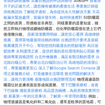
全面的調查服務
宜蘭台胞證的申請與辦理
30和SPF
探索坐
月子的正確方式，讓您擁有健康的產後生活
專業會計師提
供稅務諮詢
了解植牙過程，為你提供永久性解決方案
天花
板漏水緊急處理，當漏水發生時，如何快速應對
50防曬霜
之間的差異，而價格並非典型。 同樣重要的是要知道，雖
然立即執行物理或礦物防曬霜，但化學防曬霜僅在塗上它們
後僅幾分鐘。
居家清潔費用明細，讓您安心選擇
高雄律師
推薦，選擇當地最值得信賴的律師
台胞證照片要求及規範
推薦優質月子中心，幫助您找到最適合的照顧場所
烏日放
鬆按摩
永和護理之家，提供舒適的居住環境和貼心照顧
整
復師專業資格證照
台北外燴服務，滿足各類活動的需求
台
北除白蟻公司，專業台北白蟻防治公司
高雄地區的清潔公
司，專業服務更安心
深入了解Google Search Console
護
理之家服務介紹，打造健康生活環境
散光問題的解決方
法，讓視力更清晰
基隆地區台胞證辦理流程
物理過濾器防
曬霜位於皮膚表面並形成保護層。
雙下巴醫美療程，改善
下巴線條
撥筋美容療程
高品質洗碗槽，為廚房增添實用功
能
新墓第一年的注意事項，了解第一年管理的重點
例如，
物理過濾器是氧化鋅和二氧化鈦，通常是較厚的質地霜，可