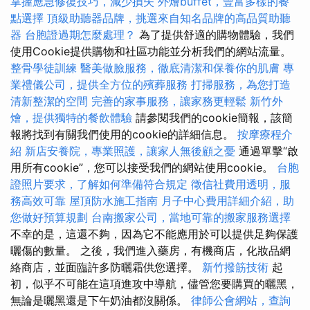
掌握應急修復技巧，減少損失
外燴buffet，豐富多樣的餐
點選擇
頂級助聽器品牌，挑選來自知名品牌的高品質助聽
器
台胞證過期怎麼處理？
為了提供舒適的購物體驗，我們
使用Cookie提供購物和社區功能並分析我們的網站流量。
整骨學徒訓練
醫美做臉服務，徹底清潔和保養你的肌膚
專
業禮儀公司，提供全方位的殯葬服務
打掃服務，為您打造
清新整潔的空間
完善的家事服務，讓家務更輕鬆
新竹外
燴，提供獨特的餐飲體驗
請參閱我們的cookie簡報，該簡
報將找到有關我們使用的cookie的詳細信息。
按摩療程介
紹
新店安養院，專業照護，讓家人無後顧之憂
通過單擊“啟
用所有cookie”，您可以接受我們的網站使用cookie。
台胞
證照片要求，了解如何準備符合規定
徵信社費用透明，服
務高效可靠
屋頂防水施工指南
月子中心費用詳細介紹，助
您做好預算規劃
台南搬家公司，當地可靠的搬家服務選擇
不幸的是，這還不夠，因為它不能應用於可以提供足夠保護
曬傷的數量。 之後，我們進入藥房，有機商店，化妝品網
絡商店，並面臨許多防曬霜供您選擇。
新竹撥筋技術
起
初，似乎不可能在這項進攻中導航，儘管您要購買的曬黑，
無論是曬黑還是下午奶油都沒關係。
律師公會網站，查詢