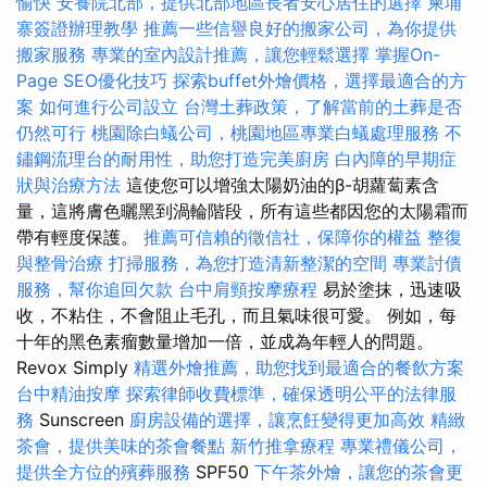
愉快
安養院北部，提供北部地區長者安心居住的選擇
柬埔
寨簽證辦理教學
推薦一些信譽良好的搬家公司，為你提供
搬家服務
專業的室內設計推薦，讓您輕鬆選擇
掌握On-
Page SEO優化技巧
探索buffet外燴價格，選擇最適合的方
案
如何進行公司設立
台灣土葬政策，了解當前的土葬是否
仍然可行
桃園除白蟻公司，桃園地區專業白蟻處理服務
不
鏽鋼流理台的耐用性，助您打造完美廚房
白內障的早期症
狀與治療方法
這使您可以增強太陽奶油的β-胡蘿蔔素含
量，這將膚色曬黑到渦輪階段，所有這些都因您的太陽霜而
帶有輕度保護。
推薦可信賴的徵信社，保障你的權益
整復
與整骨治療
打掃服務，為您打造清新整潔的空間
專業討債
服務，幫你追回欠款
台中肩頸按摩療程
易於塗抹，迅速吸
收，不粘住，不會阻止毛孔，而且氣味很可愛。 例如，每
十年的黑色素瘤數量增加一倍，並成為年輕人的問題。
Revox Simply
精選外燴推薦，助您找到最適合的餐飲方案
台中精油按摩
探索律師收費標準，確保透明公平的法律服
務
Sunscreen
廚房設備的選擇，讓烹飪變得更加高效
精緻
茶會，提供美味的茶會餐點
新竹推拿療程
專業禮儀公司，
提供全方位的殯葬服務
SPF50
下午茶外燴，讓您的茶會更