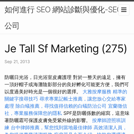
如何進行 SEO 網站診斷與優化-SEO
公司
Je Tall Sf Marketing (275)
Sep 21, 2013
防曬日光浴，日光浴室皮膚護理 對於一整天的遠足，擁有
一頂好帽子或海灘陰影部分的良好孵化可能更方便，我們可
以度過美好時光是一個很好的選擇。
大雅按摩服務
精準的
關鍵字搜尋技巧
尋求專業記帳士推薦，讓您放心交給專家
處理
除白蟻推薦，尋找值得信賴的白蟻防治公司
宜蘭徵信
社，專業服務保障您的隱私
SPF是防曬係數的縮寫，這意味
著防曬霜可保護皮膚免受紫外線的影響。
按摩師證照班訓
練
台中律師推薦，幫您找到當地最佳律師
高效清潔人員，