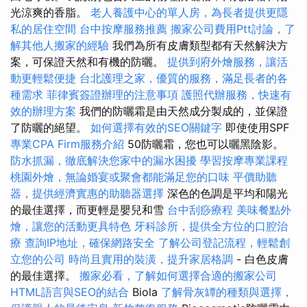
光涼爽的香脂。
老人養護中心的單人房，為長者提供更隱
私的居住空間
台中按摩服務推薦
搬家公司費用Ptt討論，了
解其他人搬家的經驗
我們為所有皮膚類型都有天然解決方
案，可保證天然和有機的防曬。
提供到府外燴服務，讓活
動更輕鬆便捷
台北護理之家，優質的服務，滿足長者的各
種需求
菲律賓簽證辦理的注意事項
護照代辦服務，快速有
效的辦理方案
我們的防曬霜是由天然成分製成的，並保證
了防曬的絕望。
如何選擇有效的SEO關鍵字
即使使用SPF
專業CPA Firm服務介紹
50防曬霜，您也可以曬黑陰影。
防水抓漏，徹底解決您家中的漏水困擾
學習按摩專業課程
桃園外燴，無論婚宴或聚會都能滿足您的口味
平價助聽
器，提供經濟實惠的助聽器選擇
深色的色調是平均和陽光
的最佳選擇，而更輕是嬰兒和雪
台中刮痧療程
美味餐點外
燴，讓您的活動更具特色
牙科診所，提供全方位的口腔治
療
查詢IP地址，確保網路安全
了解公司登記流程，輕鬆創
立您的公司
時尚且實用的裝潢，提升家居格調
- 白色皮膚
的最佳選擇。
搬家必看，了解如何選擇合適的搬家公司
HTML語言與SEO的結合
Biola
了解骨灰罈的種類與選擇，