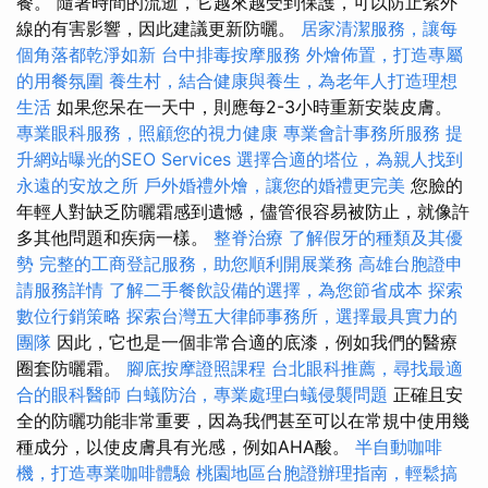
餐。 隨著時間的流逝，它越來越受到保護，可以防止紫外
線的有害影響，因此建議更新防曬。
居家清潔服務，讓每
個角落都乾淨如新
台中排毒按摩服務
外燴佈置，打造專屬
的用餐氛圍
養生村，結合健康與養生，為老年人打造理想
生活
如果您呆在一天中，則應每2-3小時重新安裝皮膚。
專業眼科服務，照顧您的視力健康
專業會計事務所服務
提
升網站曝光的SEO Services
選擇合適的塔位，為親人找到
永遠的安放之所
戶外婚禮外燴，讓您的婚禮更完美
您臉的
年輕人對缺乏防曬霜感到遺憾，儘管很容易被防止，就像許
多其他問題和疾病一樣。
整脊治療
了解假牙的種類及其優
勢
完整的工商登記服務，助您順利開展業務
高雄台胞證申
請服務詳情
了解二手餐飲設備的選擇，為您節省成本
探索
數位行銷策略
探索台灣五大律師事務所，選擇最具實力的
團隊
因此，它也是一個非常合適的底漆，例如我們的醫療
圈套防曬霜。
腳底按摩證照課程
台北眼科推薦，尋找最適
合的眼科醫師
白蟻防治，專業處理白蟻侵襲問題
正確且安
全的防曬功能非常重要，因為我們甚至可以在常規中使用幾
種成分，以使皮膚具有光感，例如AHA酸。
半自動咖啡
機，打造專業咖啡體驗
桃園地區台胞證辦理指南，輕鬆搞