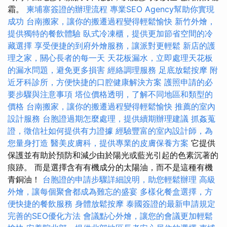
霜。
柬埔寨簽證的辦理流程
專業SEO Agency幫助你實現
成功
台南搬家，讓你的搬遷過程變得輕鬆愉快
新竹外燴，
提供獨特的餐飲體驗
臥式冷凍櫃，提供更加節省空間的冷
藏選擇
享受便捷的到府外燴服務，讓派對更輕鬆
新店的護
理之家，關心長者的每一天
天花板漏水，立即處理天花板
的漏水問題，避免更多損害
經絡調理服務
足底放鬆按摩
附
近牙科診所，方便快捷的口腔健康解決方案
護照申請的必
要步驟與注意事項
塔位價格透明，了解不同地區和類型的
價格
台南搬家，讓你的搬遷過程變得輕鬆愉快
推薦的室內
設計服務
台胞證過期怎麼處理，提供續期辦理建議
抓姦蒐
證，徵信社如何提供有力證據
經驗豐富的室內設計師，為
您量身打造
醫美皮膚科，提供專業的皮膚保養方案
它提供
保護並有助於預防和減少由於陽光或藍光引起的色素沉著的
痕跡。 而是選擇含有有機成分的太陽油，而不是這種有機
青銅油！
台胞證的申請步驟詳細說明，助您輕鬆辦理
高級
外燴，讓每個聚會都成為難忘的盛宴
多樣化餐盒選擇，方
便快捷的餐飲服務
身體放鬆按摩
泰國簽證的最新申請規定
完善的SEO優化方法
會議點心外燴，讓您的會議更加輕鬆