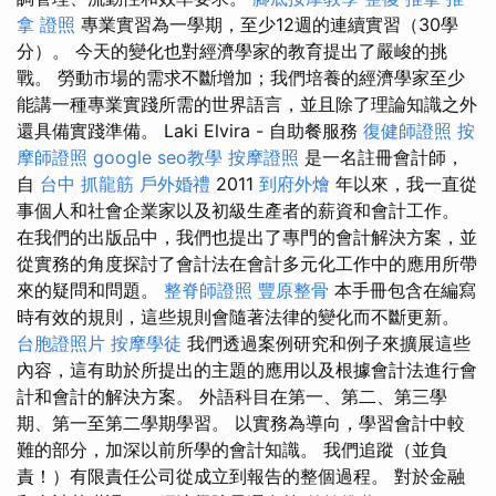
拿 證照
專業實習為一學期，至少12週的連續實習（30學
分）。 今天的變化也對經濟學家的教育提出了嚴峻的挑
戰。 勞動市場的需求不斷增加；我們培養的經濟學家至少
能講一種專業實踐所需的世界語言，並且除了理論知識之外
還具備實踐準備。 Laki Elvira - 自助餐服務
復健師證照
按
摩師證照
google seo教學
按摩證照
是一名註冊會計師，
自
台中 抓龍筋
戶外婚禮
2011
到府外燴
年以來，我一直從
事個人和社會企業家以及初級生產者的薪資和會計工作。
在我們的出版品中，我們也提出了專門的會計解決方案，並
從實務的角度探討了會計法在會計多元化工作中的應用所帶
來的疑問和問題。
整脊師證照
豐原整骨
本手冊包含在編寫
時有效的規則，這些規則會隨著法律的變化而不斷更新。
台胞證照片
按摩學徒
我們透過案例研究和例子來擴展這些
內容，這有助於所提出的主題的應用以及根據會計法進行會
計和會計的解決方案。 外語科目在第一、第二、第三學
期、第一至第二學期學習。 以實務為導向，學習會計中較
難的部分，加深以前所學的會計知識。 我們追蹤（並負
責！）有限責任公司從成立到報告的整個過程。 對於金融