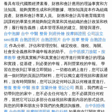
養具有現代國際經濟素養、財務和會計應用的理論事實和方
法知識、能夠實際生成和利用數據、增加知識資本作為組織
資產、財務和會計專業人員。 財務和會計高等教育職業培
訓課程的畢業生將能夠制定商業和其他組織的會計政策和秩
序；履行報告義務；成本管理系統的建立、開發與運作。
台中泡腳
台中 中醫 整骨
到府外燴
按摩師證照
公司設立
seo推薦
台胞證照片
台胞證照片
台中 按摩 整骨
台胞證台
北
作為分析、評估和管理控制、確定稅收、徵稅、海關、
社會安全義務和準備申報表的助手。
台中筋膜刀放鬆
-
按
摩教學
使用真實帳戶和真實會計程序進行簡單會計的理論
和實踐，從基礎，到必要的申報，再到營業稅的申報。 學
習在您收到訂單後立即開始，一切都在網上進行，您可以通
過一個封閉的頁面訪問材料，您可以獨立處理視頻和書面材
料，沒有時間限制，您可以決定何時以及以何種速度進行。
整復 整骨
中醫 推拿
宜蘭外燴
登記公司
而且，我們將這一
切帶到您的家中，您不必去任何地方，您不必購買任何程
序，當然它可以以多部分在線視頻和書面內容的形式提供。
與您的同事和朋友分享我們的免費諮詢服務。
台中刮痧推
薦
台中舒壓
按摩師證照班
數位行銷
如果您在訂閱年度結