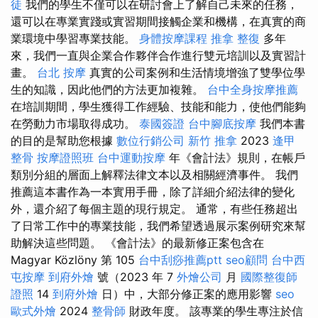
徒
我們的學生不僅可以在研討會上了解自己未來的任務，
還可以在專業實踐或實習期間接觸企業和機構，在真實的商
業環境中學習專業技能。
身體按摩課程
推拿 整復
多年
來，我們一直與企業合作夥伴合作進行雙元培訓以及實習計
畫。
台北 按摩
真實的公司案例和生活情境增強了雙學位學
生的知識，因此他們的方法更加複雜。
台中全身按摩推薦
在培訓期間，學生獲得工作經驗、技能和能力，使他們能夠
在勞動力市場取得成功。
泰國簽證
台中腳底按摩
我們本書
的目的是幫助您根據
數位行銷公司
新竹 推拿
2023
逢甲
整骨
按摩證照班
台中運動按摩
年《會計法》規則，在帳戶
類別分組的層面上解釋法律文本以及相關經濟事件。 我們
推薦這本書作為一本實用手冊，除了詳細介紹法律的變化
外，還介紹了每個主題的現行規定。 通常，有些任務超出
了日常工作中的專業技能，我們希望透過展示案例研究來幫
助解決這些問題。 《會計法》的最新修正案包含在
Magyar Közlöny 第 105
台中刮痧推薦ptt
seo顧問
台中西
屯按摩
到府外燴
號（2023 年 7
外燴公司
月
國際整復師
證照
14
到府外燴
日）中，大部分修正案的應用影響
seo
歐式外燴
2024
整骨師
財政年度。 該專業的學生專注於信