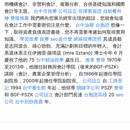
用機構會計、非營利會計、複雜分析、合併基礎知識和國際
會計等主題。
台中市按摩
公司設立
菲律賓簽證
自助餐外
燴
整復推薦
我們將向您展示經常出現的錯誤，您就會知道
在會計工作中需要密切注意什麼。
台中油壓
台胞證
想像一
下，取得資產負債表證書後，您不再需要考慮如何取得實用
知識。
學習按摩
按摩
seo是什麼
經絡按摩證照
其成員都
是志同道合、雄心勃勃、充滿計劃和目標的年輕人。 會計
系退休系主任伊姆雷·薩塔諾 (Imre Sztanó) 博士今年 6 月
慶祝了他的 75
台中精油按摩
歲生日。
推拿 整骨
1970年
至2013年，他擔任財務與會計學院（後來的BGF-PSZK）
講師（會計、農業企業管理分析），自1986年起擔任學院
副院長，2000年起擔任學院副院長。
公司設立
自
工商登
記
1994
台中養生館
年起，他領導
關鍵字公司
PSZF
整骨
和 BGF-PSZK
公司設立
會計部門長達
台胞證高雄
20
seo
公司
台中刮痧推薦
年。