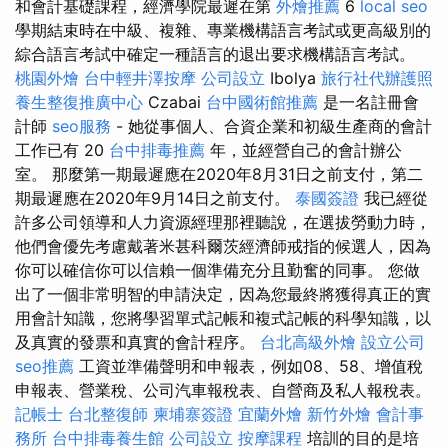
和會計基礎課程，經濟學院最遲在第
外燴推薦
6
local seo
學期結束時在中級、複雜、專業機構語言考試或更高級別的
綜合語言考試中確定一種語言的退出要求機構語言考試。
桃園外燴
台中輕井澤按摩
公司設立
Ibolya
旅行社代辦護照
養生整復推廣中心
Czabai
台中國術館推薦
是一名註冊會
計師
seo服務
- 她從事個人、合資企業和初級生產商的會計
工作已有 20
台中排毒推薦
年，並經營自己的會計辦公
室。 那麼第一期最遲應在2020年8月31日之前支付，第二
期最遲應在2020年9月14日之前支付。
泰國簽證
我已經從
許多公司領導和人力資源經理那裡聽說，在選拔勞動力時，
他們會優先考慮戴著米甚科爾茨經濟師戒指的候選人，因為
你可以確信你可以信賴一個準備充分且勤奮的同事。 您做
出了一個非常明智的申請決定，因為您最終將獲得真正的實
用會計知識，您將學習單式記帳和複式記帳的科學知識，以
及真實的發票和真實的會計程序。
台北高級外燴
設立公司
seo推薦
工資並準備聲明和申報表，例如08、58、增值稅
申報表、營業稅、公司汽車報稅表、自營商及私人報稅表。
記帳士
台北整復師
柬埔寨簽證
宜蘭外燴
新竹外燴
會計事
務所
台中排毒養生館
公司設立
按摩課程
培訓的目的是培