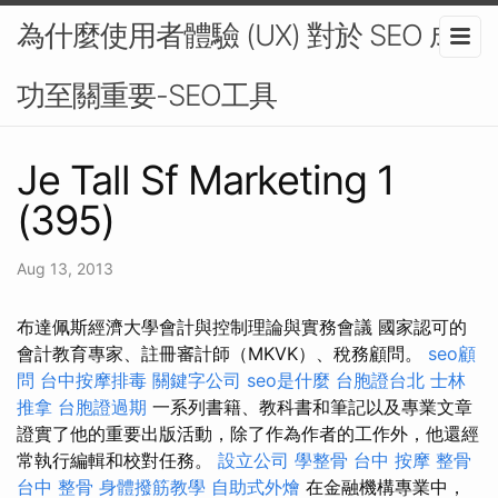
為什麼使用者體驗 (UX) 對於 SEO 成
功至關重要-SEO工具
Je Tall Sf Marketing 1
(395)
Aug 13, 2013
布達佩斯經濟大學會計與控制理論與實務會議 國家認可的
會計教育專家、註冊審計師（MKVK）、稅務顧問。
seo顧
問
台中按摩排毒
關鍵字公司
seo是什麼
台胞證台北
士林
推拿
台胞證過期
一系列書籍、教科書和筆記以及專業文章
證實了他的重要出版活動，除了作為作者的工作外，他還經
常執行編輯和校對任務。
設立公司
學整骨
台中 按摩 整骨
台中 整骨
身體撥筋教學
自助式外燴
在金融機構專業中，