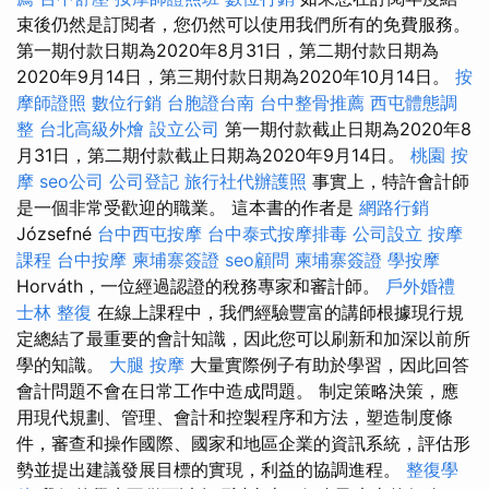
束後仍然是訂閱者，您仍然可以使用我們所有的免費服務。
第一期付款日期為2020年8月31日，第二期付款日期為
2020年9月14日，第三期付款日期為2020年10月14日。
按
摩師證照
數位行銷
台胞證台南
台中整骨推薦
西屯體態調
整
台北高級外燴
設立公司
第一期付款截止日期為2020年8
月31日，第二期付款截止日期為2020年9月14日。
桃園 按
摩
seo公司
公司登記
旅行社代辦護照
事實上，特許會計師
是一個非常受歡迎的職業。 這本書的作者是
網路行銷
Józsefné
台中西屯按摩
台中泰式按摩排毒
公司設立
按摩
課程
台中按摩
柬埔寨簽證
seo顧問
柬埔寨簽證
學按摩
Horváth，一位經過認證的稅務專家和審計師。
戶外婚禮
士林 整復
在線上課程中，我們經驗豐富的講師根據現行規
定總結了最重要的會計知識，因此您可以刷新和加深以前所
學的知識。
大腿 按摩
大量實際例子有助於學習，因此回答
會計問題不會在日常工作中造成問題。 制定策略決策，應
用現代規劃、管理、會計和控製程序和方法，塑造制度條
件，審查和操作國際、國家和地區企業的資訊系統，評估形
勢並提出建議發展目標的實現，利益的協調進程。
整復學