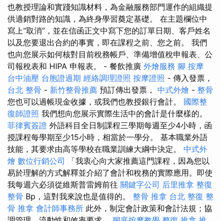
也教授理論和實踐知識材料，為金融服務部門運作的組織提
供適銷對路的知識，為終身學習奠定基礎。 在主題欄位中
寫上“取消”，並在信函正文中寫下您的訂單日期、客戶姓名
以及您要退出合約的事實，即在課程之前、您之前。 我們
也向您展示如何核對目前稅務帳戶、準備增值稅申報表、公
司報稅表和 HIPA 申報表。 - 餐飲推廣
外燴服務
腳 按摩
台中油壓
台胞證過期
經絡調理證照
按摩證照
- 傳入發票，
台北 整骨
-
新竹整骨推薦
預訂傳出發票，
中式外燴
-
整骨
您也可以過帳現金收據，或我們也教授銀行會計。
國際整
復師證照
我們想向您展示實際生活中的會計是什麼樣的。
菲律賓簽證
外語科目全日制課程三學期每週至少4小時，函
授課程每學期至少15小時，相當於一學分。 基本職業外語
技能，其要求由高等學校在職業訓練大綱中決定。
中式外
燴
數位行銷公司
「我衷心向大家推薦這門課程，因為您以
易於理解的方式解釋並介紹了會計和稅務的實際應用。即使
我每週六必須從維斯普雷姆前往
關鍵字公司
后里推拿
整復
整骨
Bp，這對我來說也是值得的。
整骨 推拿
台北 整復
整
骨 推拿
會計師事務所
此外，制定會計政策和會計法規；協
調管理、流動性和效率要求。
腳底按摩教學
整復 推拿
推