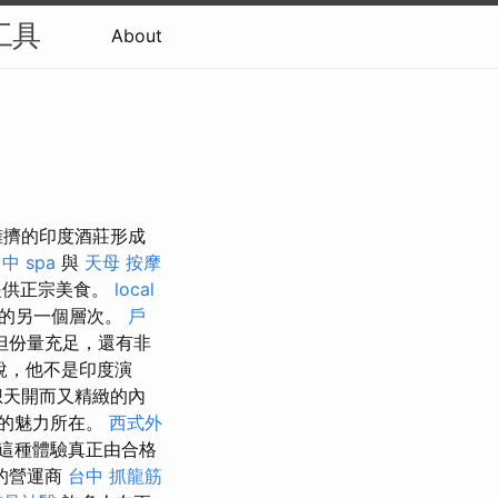
工具
About
廳 與擁擠的印度酒莊形成
中 spa
與
天母 按摩
提供正宗美食。
local
味的另一個層次。
戶
但份量充足，還有非
說，他不是印度演
想天開而又精緻的內
a 的魅力所在。
西式外
這種體驗真正由合格
的營運商
台中 抓龍筋