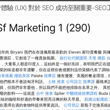
驗 (UX) 對於 SEO 成功至關重要-SEO
 Sf Marketing 1 (290)
o 到羊肉 Biryani 我們在布達佩斯最喜歡的 Eleven 家印度餐
覺酒莊，它創造了一種貴族氛圍。
旅行社代辦護照
天母 撥筋
台
，大量客人都是印度人，這始終是一個好兆頭，表明我們正在
菜的味道都非常濃鬱，但在這裡你會感覺到這些菜餚代表了調
推拿推薦
撥筋美容
Palate
按摩店
擁有優雅、美麗的餐桌環境，
，他們根本不會說匈牙利語。
士林 推拿
公司設立
按摩課
嚴格來
員，但我們非常愛他，所以我們不能把他排除在名單之外。 異
頹廢的飲料——這就是
台中 推拿
Spíler
中醫經絡按摩課程
Bud
美味的咖啡和舒適的早餐來照亮涼爽的秋天早晨。
筋膜沾黏撥筋
在選擇合適的食物時提供專業資訊。
公司登記
新瓶子交換系統