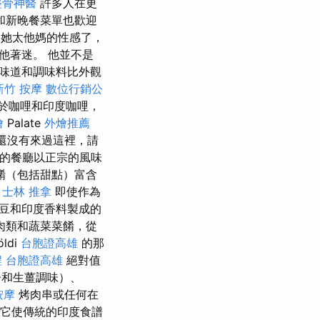
整骨神醫
許多人在更
和新晚餐菜單也歡迎
「她太他媽的性感了，
讓他著迷。 他並不是
味道和調味料比外觀
新竹 按摩
數位行銷公
於咖哩和印度咖哩，
燴
Palate
外燴推薦
還沒有來過這裡，請
的餐廳以正宗的風味
餚（包括甜點）富含
。
士林 推拿
即使作為
豆和印度香料製成的
肉類和蔬菜菜餚，從
öldi
台胞證高雄
的那
程
台胞證高雄
絕對值
子和生薑調味）、
按摩
烤肉串或任何在
y，它使傳統的印度食譜