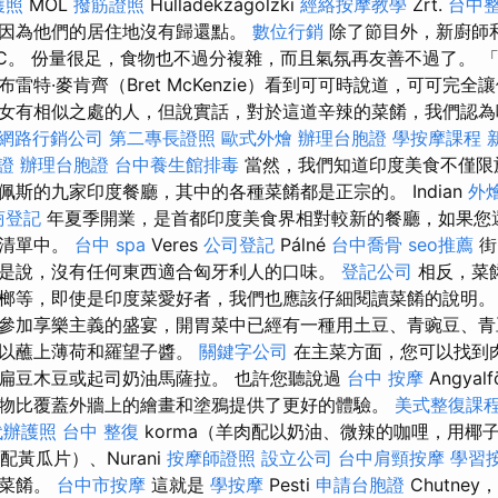
護照
MOL
撥筋證照
Hulladékzágólzki
經絡按摩教學
Zrt.
台中
因為他們的居住地沒有歸還點。
數位行銷
除了節目外，新廚師
JC。 份量很足，食物也不過分複雜，而且氣氛再友善不過了。 
雷特·麥肯齊（Bret McKenzie）看到可可時說道，可可完全
女有相似之處的人，但說實話，對於這道辛辣的菜餚，我們認為
網路行銷公司
第二專長證照
歐式外燴
辦理台胞證
學按摩課程
證
辦理台胞證
台中養生館排毒
當然，我們知道印度美食不僅限
斯的九家印度餐廳，其中的各種菜餚都是正宗的。 Indian
外
商登記
年夏季開業，是首都印度美食界相對較新的餐廳，如果您
望清單中。
台中 spa
Veres
公司登記
Pálné
台中喬骨
seo推薦
街
是說，沒有任何東西適合匈牙利人的口味。
登記公司
相反，菜
榔等，即使是印度菜愛好者，我們也應該仔細閱讀菜餚的說明
參加享樂主義的盛宴，開胃菜中已經有一種用土豆、青豌豆、青
可以蘸上薄荷和羅望子醬。
關鍵字公司
在主菜方面，您可以找到
扁豆木豆或起司奶油馬薩拉。 也許您聽說過
台中 按摩
Angyalf
物比覆蓋外牆上的繪畫和塗鴉提供了更好的體驗。
美式整復課
代辦護照
台中 整復
korma（羊肉配以奶油、微辣的咖哩，用椰
奶配黃瓜片）、Nurani
按摩師證照
設立公司
台中肩頸按摩
學習
的菜餚。
台中市按摩
這就是
學按摩
Pesti
申請台胞證
Chutne