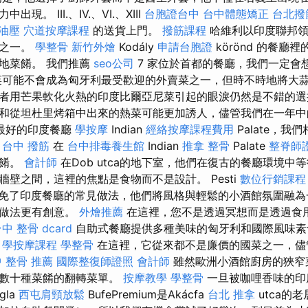
。 III.、IV.、VI.、XIII
台胞證台中
台中體態矯正
台北撥
油壓
穴道按摩課程
的送貨上門。
撥筋課程
哈維利以印度聯邦領
人之一。
學整骨
新竹外燴
Kodály
申請台胞證
körönd 的餐廳
地菜餚。 我們推薦
seo公司
7 家位於首都的餐廳，我們一定會
菜可能不會成為匈牙利最受歡迎的外賣菜之一，但時不時地將大
者用芒果軟化火熱的印度比爾亞尼菜引起的眼淚仍然是不錯的
和從坦杜里烤箱中出來的熱菜可能更加誘人，儘管我們在一年中
最好的印度餐廳
學按摩
Indian
經絡按摩課程費用
Palate，我
。
台中 撥筋
在
台中排毒養生館
Indian
推拿 整骨
Palate
整脊師
菜餚。
會計師
在Dob utca的地下室，他們在復古的餐廳環境中
壁之間，這裡的焦點是食物而不是設計。 Pesti
數位行銷課程
部也避免了印度餐廳的常見做法，他們將風格與輕鬆的小酒館氛圍融
的做法更有創意。
外燴推薦
在這裡，您不是透過冥想而是透過食
中 整骨 dcard
自助式餐廳提供多種美味的匈牙利和國際風味素
。
學按摩課程
學整骨
在這裡，它從來都不是廉價的國菜之一，儘
 整骨 推薦
國際整復師證照
會計師
雖然歐洲小酒館廚房的狹窄
含數十種菜餚的翻轉菜單。
按摩教學
學整骨
一旦被咖哩香味的印
gla
西屯肩頸放鬆
BufePremium是Akácfa
台北 推拿
utca的