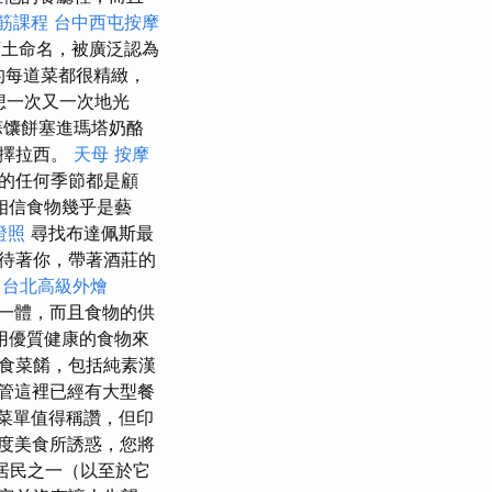
筋課程
台中西屯按摩
土命名，被廣泛認為
裡的每道菜都很精緻，
想一次又一次地光
蒜馕餅塞進瑪塔奶酪
選擇拉西。
天母 按摩
的任何季節都是顧
們相信食物幾乎是藝
證照
尋找布達佩斯最
等待著你，帶著酒莊的
台北高級外燴
為一體，而且食物的供
用優質健康的食物來
食菜餚，包括純素漢
管這裡已經有大型餐
菜單值得稱讚，但印
度美食所誘惑，您將
老居民之一（以至於它