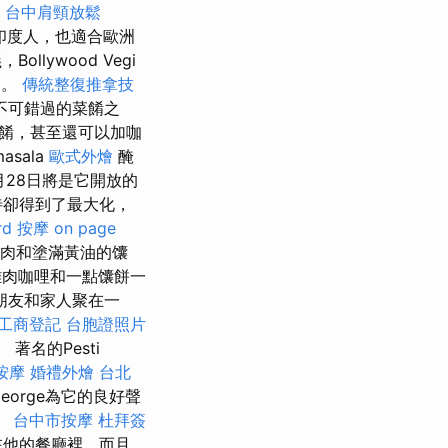
y
台中肩頸放鬆
合印度人，也適合歐洲
lywood Vegi
角。
傳統整復推拿技
不可錯過的菜餚之
餚，甚至還可以加咖
masala
歐式外燴
醃
0月28日將是它開放的
待卻得到了最大化，
rd
按摩
on page
肉和塗滿黃油的馕
雞肉咖哩和一點馕餅一
朋友和家人聚在一
工商登記
台胞證照片
名的Pesti
按摩
婚禮外燴
台北
eorge為它的良好聲
。
台中市按摩
杜拜簽
在他的餐廳裡，而且