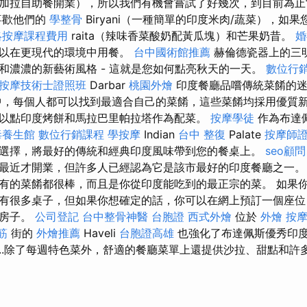
加拉自助餐開業），所以我們有機會嘗試了好幾次，到目前為止
喜歡他們的
學整骨
Biryani（一種簡單的印度米肉/蔬菜），如
絡按摩課程費用
raita（辣味香菜酸奶配黃瓜塊）和芒果奶昔。
婚
可以在更現代的環境中用餐。
台中國術館推薦
赫倫德瓷器上的三
和濃濃的新藝術風格 - 這就是您如何點亮秋天的一天。
數位行
按摩技術士證照班
Darbar
桃園外燴
印度餐廳品嚐傳統菜餚的
，每個人都可以找到最適合自己的菜餚，這些菜餚均採用優質新
以點印度烤餅和馬拉巴里帕拉塔作為配菜。
按摩學徒
作為布達
毒養生館
數位行銷課程
學按摩
Indian
台中 整復
Palate
按摩師
選擇，將最好的傳統和經典印度風味帶到您的餐桌上。
seo顧問
最近才開業，但許多人已經認為它是該市最好的印度餐廳之一
有的菜餚都很棒，而且是你從印度能吃到的最正宗的菜。 如果
有很多桌子，但如果你想確定的話，你可以在網上預訂一個座位
由房子。
公司登記
台中整骨神醫
台胞證
西式外燴
位於
外燴
按
筋
街的
外燴推薦
Haveli
台胞證高雄
也強化了布達佩斯優秀印
....除了每週特色菜外，舒適的餐廳菜單上還提供沙拉、甜點和