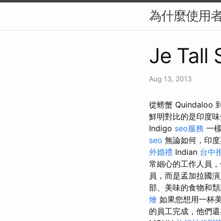
為什麼使用者體
Je Tall
Aug 13, 2013
從螃蟹 Quindalo
鮮明對比的是印度味
Indigo
seo服務
一樣
seo
無論如何，印度
外婚禮
Indian
台中
常細心的工作人員
員，而是孟加拉國演
部、美味的食物和
燴
如果您想用一杯
的員工完成，他們還