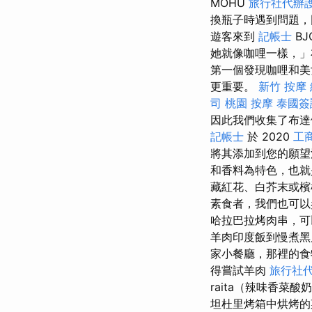
MOHU
旅行社代辦
換瓶子時遇到問題，
遊客來到
記帳士
B
她就像咖哩一樣，」布
第一個發現咖哩和美
更重要。
新竹 按摩
司
桃園 按摩
泰國簽
因此我們收集了布達佩
記帳士
於 2020
工
將其添加到您的願
和香料為特色，也就
藏紅花、白芥末或檳
素食者，我們也可以
哈拉巴拉烤肉串，
羊肉印度飯到慢煮黑
家小餐廳，那裡的食
得嘗試羊肉
旅行社
raita（辣味香菜酸
坦杜里烤箱中烘烤