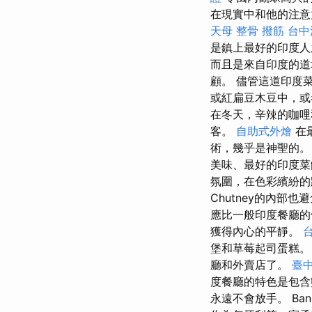
在現實中和他的注意力中出現
天母 整骨
撥筋
台中
是鎮上最好的印度
而且是來自印度的道
顧。 儘管這道印度
或紅扁豆木豆中，或
在冬天，辛辣的咖哩
客。
自助式外燴
在
術，幾乎是神聖的
美味、最好的印度
氛圍，在色彩繽紛的牆
Chutney的內
應比一般印度餐廳
獲得內心的平靜。
台
堡和草莓起司蛋糕
廳和外賣店了。
臺中
度餐廳的特色是包
永遠不會放手。 Ban