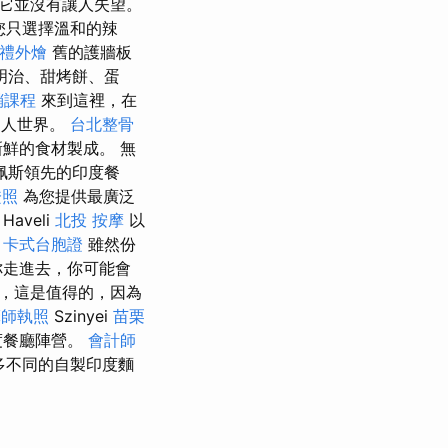
它並沒有讓人失望。
果您只選擇溫和的辣
禮外燴
舊的護牆板
明治、甜烤餅、蛋
銷課程
來到這裡，在
迷人世界。
台北整骨
鮮的食材製成。 無
佩斯領先的印度餐
證照
為您提供最廣泛
Haveli
北投 按摩
以
。
卡式台胞證
雖然份
你走進去，你可能會
，這是值得的，因為
摩師執照
Szinyei
苗栗
度餐廳陣營。
會計師
許多不同的自製印度麵