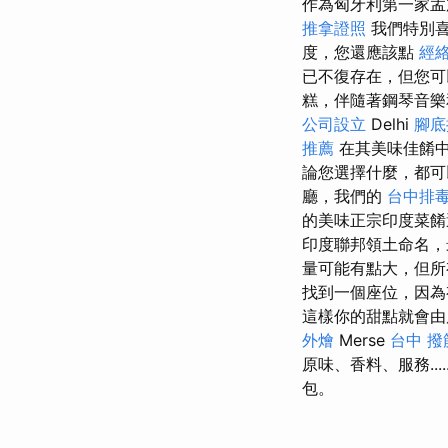
作為匈牙利第一家孟
推拿證照
我們特別
度，您還應該點
經
已不復存在，但您
糕，伴隨著鋼琴音樂
公司設立
Delhi
腳底
推薦
在其美味佳餚中
論您選擇什麼，都可
廳，我們的
台中排
的美味正宗印度菜餚
印度聯邦領土命名，
量可能有點大，但所
找到一個座位，因為
這樣你的甜點就會
外燴
Merse
台中 撥
原味、香料、服務..
包。