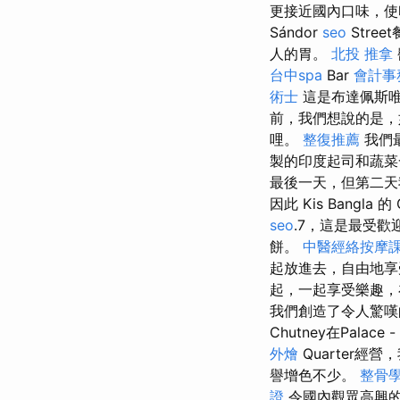
更接近國內口味，使
Sándor
seo
Stre
人的胃。
北投 推拿
台中spa
Bar
會計事
術士
這是布達佩斯唯
前，我們想說的是，
哩。
整復推薦
我們
製的印度起司和蔬菜一
最後一天，但第二天
因此 Kis Bangla 
seo
.7，這是最受
餅。
中醫經絡按摩
起放進去，自由地
起，一起享受樂趣，
我們創造了令人驚嘆的
Chutney在Palac
外燴
Quarter經
譽增色不少。
整骨
證
令國內觀眾高興的