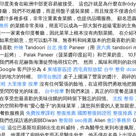
印度美食在歐洲中部更容易被接受。 這也許就是為什麼在Bród
et餐廳，我們不吃蘸醬，而是用盤子盛裝菜餚，而且辣度不僅適
醬汁多種多樣，非常注重素食菜餚，也提供品嚐服務。 顧名思義，Bol
務所
的菜餚非常美味，簡直可以成為一部大製作超級電影的主
一一家素食印度餐廳，因此菜單上根本沒有肉類菜餚。 在介紹
如果您願意，您可以點不辣、無香料和純素版本的您最喜歡的菜
最喜歡
外燴
Tandoori
台北 推拿
Paneer（用
唐六典
tandoori 
起烤）、Palak Paneer（菠菜醬印度起司）和芒果奶昔。 1
我們將在尼赫魯海灘徒勞地尋找它們。 然而，風味和周到的款
的 Google 客戶評分為 4
柬埔寨簽證
西屯肩頸放鬆
台中 整骨 dca
歡迎的地方的特權。
辦理台胞證
桌子上擺滿了豐富的醬汁、易碎的
課程
大里推拿
按摩
沒有任何緊張的餘地，在這裡我們勇敢地把
享受閃閃發光的味道。
台中按摩
對我們來說，真正的印度餐是讓
在享受您最喜歡的美味佳餚的同時留下難忘的回憶。
北投 整骨
空間和帶有“愛心盤子”的美味菜單，讓您與所愛的人更加親密。 著
e - 餐飲服務員
免費按摩課程
整復推薦
國際整復師證照
整復推薦
營，我們也採訪過的廚師Diwan
整骨師
seo推薦
Allen
會計事務所
G
學徒
這位巴基斯坦廚師出生在科威特，作為醫學生來到布達佩斯
是，他選擇了廚師外套而不是醫生外套，他不僅在名義上出現