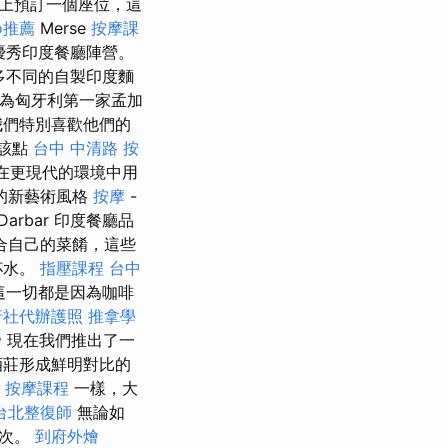
上預訂一個座位，這
o推薦
Merse
按摩課
優秀印度餐廳陣營。
許多不同的自製印度麵
於它作為匈牙利第一家孟加
我們特別喜歡他們的
應該點
台中 中清路 按
以在更現代的環境中用
的新藝術風格
按摩
-
Darbar 印度餐廳品
合自己的菜餚，這些
杯水。
指壓課程
台中
這一切都是因為咖啡
行社代辦護照
推拿學
骨
現在我們推出了一
酒莊形成鮮明對比的
按摩課程
一樣，大
台北整復師
無論如
層次。
到府外燴