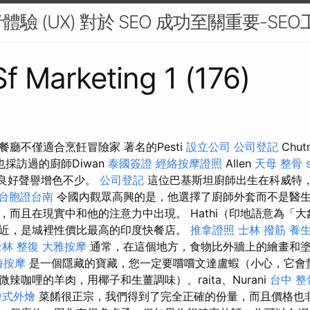
驗 (UX) 對於 SEO 成功至關重要-SEO
Sf Marketing 1 (176)
廳不僅適合烹飪冒險家 著名的Pesti
設立公司
公司登記
Chut
們也採訪過的廚師Diwan
泰國簽證
經絡按摩證照
Allen
天母 整骨
它的良好聲譽增色不少。
公司登記
這位巴基斯坦廚師出生在科威特
台胞證台南
令國內觀眾高興的是，他選擇了廚師外套而不是醫
，而且在現實中和他的注意力中出現。 Hathi（印地語意為「
近，是城裡性價比最高的印度快餐店。
推拿證照
士林 撥筋
養
士林 整復
大雅按摩
通常，在這個地方，食物比外牆上的繪畫和
海按摩
是一個隱藏的寶藏，您一定要嚐嚐文達盧蝦（小心，它會蜇​
微辣咖哩的羊肉，用椰子和生薑調味）、raita、Nurani
台中 整
中式外燴
菜餚很正宗，我們得到了完全正確的份量，而且價格也非