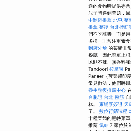
適的食物時提供專業資訊。
瓶子時遇到問題，因
中刮痧推薦
北屯 整
推拿 整復
台北撥筋
們不吃蘸醬，而是用
多樣，非常注重素
到府外燴
的菜餚非常
餐廳，因此菜單上根
以點不辣、無香料和
Tandoori
按摩課
Pa
Paneer（菠菜醬印
常見做法，他們將風
養生整復推廣中心
在
台胞證
台北 撥筋
自
糕。
柬埔寨簽證
天
了。
數位行銷課程
十種菜餚的翻轉菜
推薦
氣結
7 家位