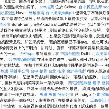
一個座位，因為有很多桌子，但如果你想確定的話，你可以在網
樣你的甜點就會由房子。
seo推薦
位於 Szinyei
台中腳底按摩
se
調理證照
Haveli
外燴推薦
台中按摩推薦ptt
也強化了布達佩斯
....除了每週特色菜外，舒適的餐廳菜單上還提供沙拉、甜點和
銷公司
BufePremium是Akácfa utca的老居民之一（以至
以我們有機會嘗試了好幾次，到目前為止它並沒有讓人失望。 
ni（一種簡單的印度米肉/蔬菜），如果您只選擇溫和的辣度，您還
香菜酸奶配黃瓜塊）和芒果奶昔。 舊的護牆板已不復存在，但您可
赫倫德瓷器上的三明治、甜烤餅、蛋糕，伴隨著鋼琴音樂和濃濃
秋天的一天。
台中spa
來到這裡，在
申請台胞證
Delhi
北區按摩
世界。
台中國術館推薦
在其美味佳餚中，每個人都可以找到最適
的食材製成。 在咖啡館和糕點店點的咖啡幾乎總是伴隨著一小
台胞證
關鍵字公司
台中 整骨
台北 按摩
會計事務所
很多人認為
料附帶咖啡，這是喝完含咖啡因飲料後的一項很好的服務。
旅
有，但秋天是砂鍋菜等美味一菜的季節。
西屯體態調整
逢甲 整
的意大利版本，它甚至可能成為您全年的最愛。 與擁擠的印度
它創造了一種貴族氛圍。
整復 整骨
登記公司
與 Indigo
台北 撥筋
這始終是一個好兆頭，表明我們正在提供正宗美食。
工商登記
非常濃鬱，但在這裡你會感覺到這些菜餚代表了調味的另一個