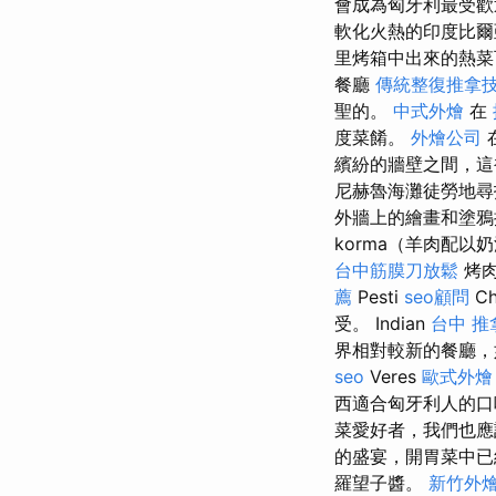
會成為匈牙利最受歡
軟化火熱的印度比爾
里烤箱中出來的熱菜
餐廳
傳統整復推拿技
聖的。
中式外燴
在
度菜餚。
外燴公司
繽紛的牆壁之間，這
尼赫魯海灘徒勞地尋
外牆上的繪畫和塗
korma（羊肉配以
台中筋膜刀放鬆
烤肉
薦
Pesti
seo顧問
C
受。 Indian
台中 推
界相對較新的餐廳，
seo
Veres
歐式外燴
西適合匈牙利人的
菜愛好者，我們也
的盛宴，開胃菜中已
羅望子醬。
新竹外