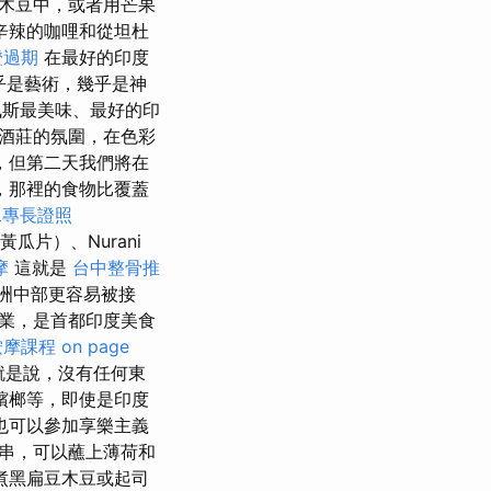
木豆中，或者用芒果
辛辣的咖哩和從坦杜
證過期
在最好的印度
幾乎是藝術，幾乎是神
斯最美味、最好的印
著酒莊的氛圍，在色彩
，但第二天我們將在
餐廳，那裡的食物比覆蓋
二專長證照
瓜片）、Nurani
摩
這就是
台中整骨推
歐洲中部更容易被接
業，是首都印度美食
按摩課程
on page
就是說，沒有任何東
檳榔等，即使是印度
也可以參加享樂主義
串，可以蘸上薄荷和
煮黑扁豆木豆或起司