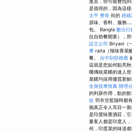
進去，你可能會找到
是值得的，因為這
太平 整骨
街的
經絡
原味、香料、服務..
包。 Bangla
數位行
拉自助餐開業），所
設立公司
Birya
摩
raita（辣味
餐。
台中刮痧推薦
這就是您如何點亮
嚐傳統菜餚的迷人
菜餚均採用優質新鮮
全身按摩推薦
辦理
的利尿作用，點的飲
徒
羽衣甘藍隨時都
個真正令人耳目一新
是印度味覺酒莊，
量客人都是印度人，
何，印度菜的味道都