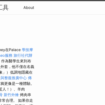
工具
About
ney在Palace
學按摩
seo服務
旅行社代辦
，作為醫學生來到布
生外套，他不僅在名義
大象」）低調地隱藏在
生與整復推廣中心
傳
塗鴉更像是一種體驗。
​人！）、羊肉
骨
新竹外燴
烤肉串
常合理。 如果你走