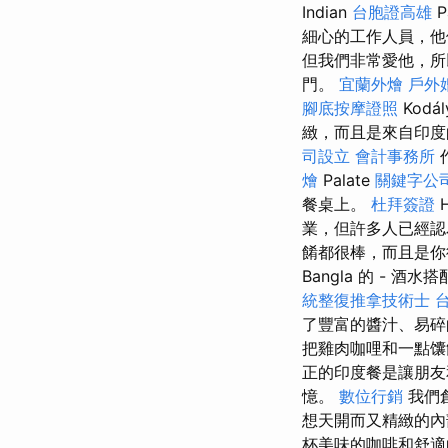
Indian
台胞證高雄
P
細心的工作人員，
但我們非常愛他，所以我
門。
宜蘭外燴
戶外
腳底按摩證照
Kodá
緻，而且是來自印度
司設立
會計事務所
燴
Palate
關鍵字公
餐桌上。
杜拜簽證
H
業，但許多人已經認
餚都很棒，而且是你
Bangla 的 - 酒水
統整復推拿技術士
了豐富的醬汁、易
把雞肉咖哩和一點馕
正的印度餐是讓朋友
憶。
數位行銷
我們
想天開而又精緻的內部
杯美味的咖啡和舒適