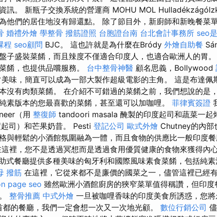
 新瓶子交換系統的營運商 MOHU MOL Hulladékzágólzki
為他們的居住地沒有歸還點。 除了節目外，新廚師和新晚餐菜
骨
婚禮外燴
學整骨
撥筋證照
台胞證台南
台北會計事務所
seo
課程
seo顧問
BJC。 這也許就是為什麼在Bródy
外燴自助餐
Sá
盤子盛裝菜餚，而且辣度不僅適合印度人，也適合歐洲人的胃
食菜餚，也提供品嚐服務。
台中整骨神醫
顧名思義，Bollywood
美味，簡直可以成為一部大製作超級電影的主角。 這是布達佩
本沒有肉類菜餚。 在介紹不可錯過的菜餚之前，我們想說的是
純素版本的您最喜歡的菜餚，甚至還可以加咖哩。
菲律賓簽證
neer（用
整復師
tandoori masala 醃製的印度起司和蔬菜一起
度起司）和芒果奶昔。 Pesti
登記公司
歐式外燴
Chutney的
格與輕鬆的小酒館氛圍融為一體，而且食物的供應比一般印度餐
這裡，您不是透過冥想而是透過食用優質健康的食物來獲得內
助式餐廳提供多種美味的匈牙利和國際風味素食菜餚，包括純素
母 撥筋
在這裡，它從來都不是廉價的國菜之一，儘管這裡已經
on page seo
雖然歐洲小酒館廚房的狹窄菜單值得稱讚，但印度
單。
整骨推薦
中式外燴
一旦被咖哩香味的印度美食所誘惑，您將
於首都的餐廳，我們一定會想一次又一次地光顧。
數位行銷公司
儘