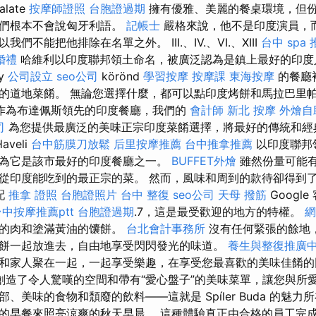
alate
按摩師證照
台胞證過期
擁有優雅、美麗的餐桌環境，但
他們根本不會說匈牙利語。
記帳士
嚴格來說，他不是印度演員，
們不能把他排除在名單之外。 III.、IV.、VI.、XIII
台中 spa
婚禮
哈維利以印度聯邦領土命名，被廣泛認為是鎮上最好的印
ly
公司設立
seo公司
körönd
學習按摩
按摩課
東海按摩
的餐廳
的道地菜餚。 無論您選擇什麼，都可以點印度烤餅和馬拉巴里
作為布達佩斯領先的印度餐廳，我們的
會計師
新北 按摩
外燴自
司
為您提供最廣泛的美味正宗印度菜餚選擇，將最好的傳統和經
aveli
台中筋膜刀放鬆
后里按摩推薦
台中推拿推薦
以印度聯邦
為它是該市最好的印度餐廳之一。
BUFFET外燴
雖然份量可能
從印度能吃到的最正宗的菜。 然而，風味和周到的款待卻得到了最
搭配
推拿 證照
台胞證照片
台中 整復
seo公司
天母 撥筋
Google
台中按摩推薦ptt
台胞證過期
.7，這是最受歡迎的地方的特權。
網
碎的肉和塗滿黃油的馕餅。
台北會計事務所
沒有任何緊張的餘地
餅一起放進去，自由地享受閃閃發光的味道。
養生與整復推廣
和家人聚在一起，一起享受樂趣，在享受您最喜歡的美味佳餚的
創造了令人驚嘆的空間和帶有“愛心盤子”的美味菜單，讓您與所愛
、美味的食物和頹廢的飲料——這就是 Spíler Buda 的魅力
的早餐來照亮涼爽的秋天早晨。 這種體驗真正由合格的員工完