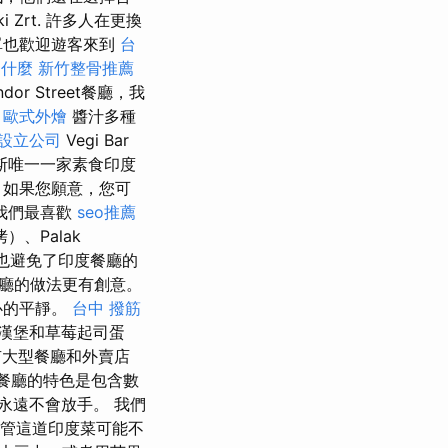
 Zrt. 許多人在更換
單也歡迎遊客來到
台
是什麼
新竹整骨推薦
ndor Street餐廳，我
。
歐式外燴
醬汁多種
設立公司
Vegi Bar
斯唯一一家素食印度
，如果您願意，您可
我們最喜歡
seo推薦
烤）、Palak
內部也避免了印度餐廳的
廳的做法更有創意。
心的平靜。
台中 撥筋
漢堡和草莓起司蛋
有大型餐廳和外賣店
餐廳的特色是包含數
永遠不會放手。 我們
管這道印度菜可能不