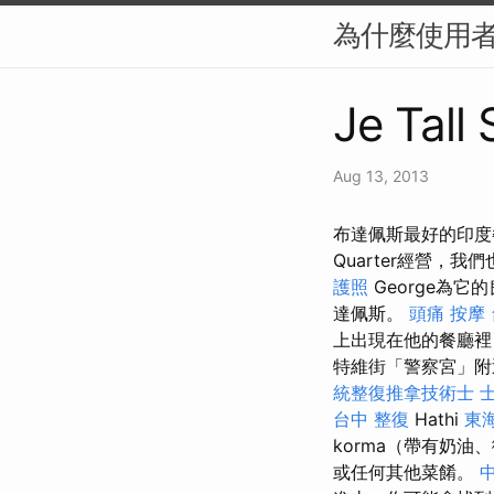
為什麼使用者體
Je Tall 
Aug 13, 2013
布達佩斯最好的印度餐
Quarter經營，我
護照
George為
達佩斯。
頭痛 按摩
上出現在他的餐廳裡
特維街「警察宮」附
統整復推拿技術士
台中 整復
Hathi
東
korma（帶有奶油、
或任何其他菜餚。