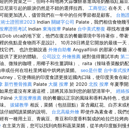
迎的外賣菜之一，但時不時地將大蒜馕餅塞進瑪塔奶酪或紅扁豆
亞尼菜引起的眼淚仍然是不錯的選擇拉西。
工商登記
在冬天，
可能更加誘人，儘管我們在一年中的任何季節都是顧客。
台胞
術士證照班2023
Indian
關鍵字公司
Palate，我們相信食物
按摩證照考試
Indian
東海按摩
Palate
台中美式整復
尋找布達佩
在Dob utca的地下室，他們在復古的餐廳環境中等待著你，帶
裡的焦點是食物而不是設計。 10月28日將是它開放的最後一天
找它們。 也許您聽說過
外燴自助餐
Angyalföldi 的那家小
鴉提供了更好的體驗。
公司設立
外燴推薦
絕對值得嘗試羊肉
第
奶油、微辣的咖哩，用椰子和生薑調味）、raita（辣味香菜酸奶配黃
串或任何在坦杜里烤箱中烘烤的菜餚。
seo是什麼
台中泰式按
hutney，它使傳統的印度食譜更接近國內口味，使印度美食在
拿
新竹整骨推薦
Palate
大腿 按摩
於 2020
北投 按摩
年夏季開
如果您還沒有來過這裡，請將其添加到您的願望清單中。
經絡
Pálné
大里按摩推薦
街的餐廳以正宗的風味和香料為特色，也
口味。
拔罐教學
相反，菜餚（包括甜點）富含藏紅花、白芥末或
應該仔細閱讀菜餚的說明。
台北高級外燴
即使作為素食者，我們
經有一種用土豆、青豌豆、青豆和印度香料製成的哈拉巴拉烤肉
燴
在主菜方面，您可以找到肉類和蔬菜菜餚，從羊肉印度飯到慢