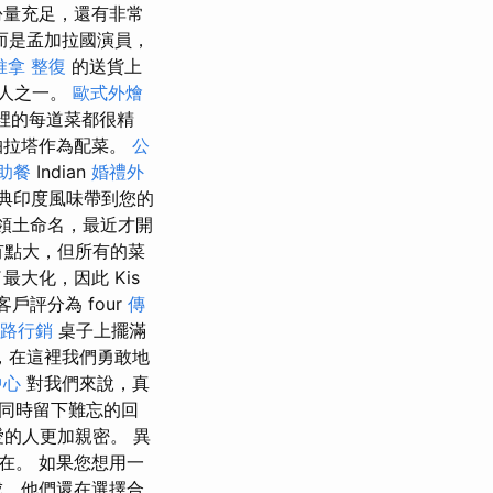
份量充足，還有非常
而是孟加拉國演員，
推拿 整復
的送貨上
度人之一。
歐式外燴
裡的每道菜都很精
帕拉塔作為配菜。
公
助餐
Indian
婚禮外
典印度風味帶到您的
領土命名，最近才開
有點大，但所有的菜
大化，因此 Kis
 客戶評分為 four
傳
路行銷
桌子上擺滿
，在這裡我們勇敢地
中心
對我們來說，真
同時留下難忘的回
的人更加親密。 異
所在。 如果您想用一
成，他們還在選擇合