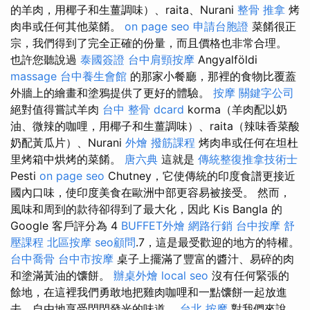
的羊肉，用椰子和生薑調味）、raita、Nurani
整骨 推拿
烤
肉串或任何其他菜餚。
on page seo
申請台胞證
菜餚很正
宗，我們得到了完全正確的份量，而且價格也非常合理。
也許您聽說過
泰國簽證
台中肩頸按摩
Angyalföldi
massage
台中養生會館
的那家小餐廳，那裡的食物比覆蓋
外牆上的繪畫和塗鴉提供了更好的體驗。
按摩
關鍵字公司
絕對值得嘗試羊肉
台中 整骨 dcard
korma（羊肉配以奶
油、微辣的咖哩，用椰子和生薑調味）、raita（辣味香菜酸
奶配黃瓜片）、Nurani
外燴
撥筋課程
烤肉串或任何在坦杜
里烤箱中烘烤的菜餚。
唐六典
這就是
傳統整復推拿技術士
Pesti
on page seo
Chutney，它使傳統的印度食譜更接近
國內口味，使印度美食在歐洲中部更容易被接受。 然而，
風味和周到的款待卻得到了最大化，因此 Kis Bangla 的
Google 客戶評分為 4
BUFFET外燴
網路行銷
台中按摩
舒
壓課程
北區按摩
seo顧問
.7，這是最受歡迎的地方的特權。
台中喬骨
台中市按摩
桌子上擺滿了豐富的醬汁、易碎的肉
和塗滿黃油的馕餅。
辦桌外燴
local seo
沒有任何緊張的
餘地，在這裡我們勇敢地把雞肉咖哩和一點馕餅一起放進
去，自由地享受閃閃發光的味道。
台北 按摩
對我們來說，