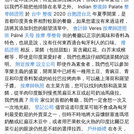
以我們不能把他排除在名單之外。 Indian
整復師
Palate
整
脊師證照
於
台中 整復
2020
台胞證台北
年夏季開業，是
首都印度美食界相對較新的餐廳，如果您還沒有來過這裡，
請將其添加到您的願望清單中。
會計師
Veres
按摩師證照
班
Pálné
天母 按摩
學整骨
街的餐廳以正宗的風味和香料為
特色，也就是說，沒有任何東西適合匈牙利人的口味。
撥
筋證照
相反，菜餚（包括甜點）富含藏紅花、白芥末或檳
榔等，即使是印度菜愛好者，我們也應該仔細閱讀菜餚的說
明。
附近按摩
設立公司
即使作為素食者，我們也可以參加
享樂主義的盛宴，開胃菜中已經有一種用土豆、青豌豆、青
豆和印度香料製成的哈拉巴拉烤肉串，可以蘸上薄荷和羅望
子醬。
按摩師執照
在主菜方面，您可以找到肉類和蔬菜菜
餚，從羊肉印度飯到慢煮黑扁豆木豆或起司奶油馬薩拉。
我們推薦 7
喬骨
家位於首都的餐廳，我們一定會想一次又
一次地光顧。
登記公司
儘管這道印度菜可能不會成為匈牙
利最受歡迎的外賣菜之一，但時不時地將大蒜馕餅塞進瑪塔
奶酪或紅扁豆木豆中，或者用芒果軟化火熱的印度比爾亞尼
菜引起的眼淚仍然是不錯的選擇拉西。
戶外婚禮
在冬天，