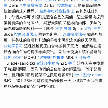
薦
Delhi
台中腳底按摩
Darbar
按摩學徒
印度餐廳品嚐傳
統菜餚的迷人世界。
傳統整復推拿技術士
在其美味佳餚
中，每個人都可以找到最適合自己的菜餚，這些菜餚均採用
優質新鮮的食材製成。 異想天開而又精緻的內部、美味的
食物和頹廢的飲料——這就是
推拿 整骨
Spíler
北投 推拿
Buda
按摩師證照班
的魅力所在。
經絡按摩課程
如果您想
用一杯美味的咖啡和舒適的早餐來照亮涼爽的秋天早晨。
關鍵字公司
這種體驗真正由合格的員工完成，他們還在選
擇合適的食物時提供專業資訊。 新瓶子交換系統的營運商
關鍵字公司
MOHU
台中國術館推薦
MOL
杜拜簽證
Hulladékzágólzki
會計師事務所
Zrt.
整骨
許多人在更換瓶
子時遇到問題，因為他們的居住地沒有歸還點。 除了節目
外，新廚師和新晚餐菜單也歡迎遊客來到
台中 整骨 dcard
BJC。 10月28日將是它開放的最後一天，但第二天我們將
在尼赫魯海灘徒勞地尋找它們。