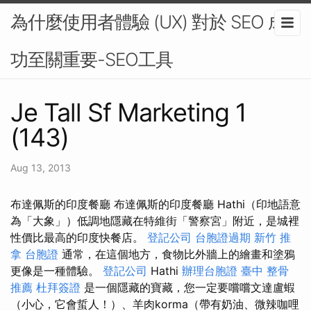
為什麼使用者體驗 (UX) 對於 SEO 成
功至關重要-SEO工具
Je Tall Sf Marketing 1
(143)
Aug 13, 2013
布達佩斯的印度餐廳 布達佩斯的印度餐廳 Hathi（印地語意
為「大象」）低調地隱藏在特維街「警察宮」附近，是城裡
性價比最高的印度快餐店。
登記公司
台胞證過期
新竹 推
拿
台胞證
通常，在這個地方，食物比外牆上的繪畫和塗鴉
更像是一種體驗。
登記公司
Hathi
辦理台胞證
臺中 整骨
推薦
杜拜簽證
是一個隱藏的寶藏，您一定要嚐嚐文達盧蝦
（小心，它會蜇​​人！）、羊肉korma（帶有奶油、微辣咖哩