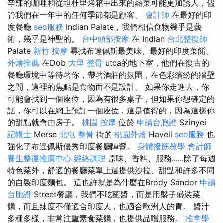
辛辣的咖哩和從坦杜里烤箱中出來的熱菜可能更加誘人，儘
管我們在一年中的任何季節都是顧客。
會計師
在最好的印
度餐廳
seo服務
Indian Palate，我們相信食物幾乎是藝
術，幾乎是神聖的。
台中頭部按摩
在 Indian
台北整復師
Palate
新竹 按摩
尋找布達佩斯最美味、最好的印度菜餚。
外燴推薦
在Dob
大里 整骨
utca的地下室，他們在復古的
餐廳環境中等待著你，帶著酒莊的氛圍，在色彩繽紛的牆壁
之間，這裡的焦點是食物而不是設計。 如果你走進去，你
可能會找到一個座位，因為有很多桌子，但如果你想確定的
話，你可以在網上預訂一個座位，這是值得的，因為這樣你
的甜點就會由房子。
桃園 按摩
位於
申請台胞證
Szinyei
記帳士
Merse
北屯 整骨
街的
桃園外燴
Haveli
seo服務
也
強化了布達佩斯優秀印度餐廳陣營。
身體撥筋教學
會計師
養生整復推廣中心
經絡調理
原味、香料、服務......除了每週
特色菜外，舒適的餐廳菜單上還提供沙拉、甜點和許多不同
的自製印度麵包。 這也許就是為什麼在Bródy Sándor
申請
台胞證
Street餐廳，我們不吃蘸醬，而是用盤子盛裝菜
餚，而且辣度不僅適合印度人，也適合歐洲人的胃。 醬汁
多種多樣，非常注重素食菜餚，也提供品嚐服務。
推拿學