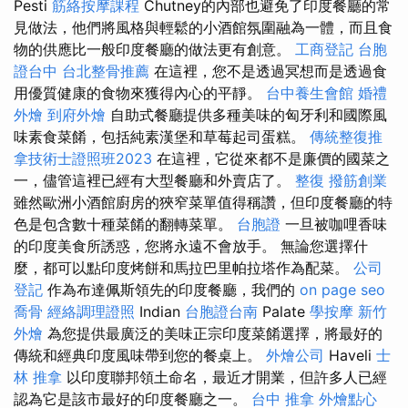
Pesti
筋絡按摩課程
Chutney的內部也避免了印度餐廳的常
見做法，他們將風格與輕鬆的小酒館氛圍融為一體，而且食
物的供應比一般印度餐廳的做法更有創意。
工商登記
台胞
證台中
台北整骨推薦
在這裡，您不是透過冥想而是透過食
用優質健康的食物來獲得內心的平靜。
台中養生會館
婚禮
外燴
到府外燴
自助式餐廳提供多種美味的匈牙利和國際風
味素食菜餚，包括純素漢堡和草莓起司蛋糕。
傳統整復推
拿技術士證照班2023
在這裡，它從來都不是廉價的國菜之
一，儘管這裡已經有大型餐廳和外賣店了。
整復
撥筋創業
雖然歐洲小酒館廚房的狹窄菜單值得稱讚，但印度餐廳的特
色是包含數十種菜餚的翻轉菜單。
台胞證
一旦被咖哩香味
的印度美食所誘惑，您將永遠不會放手。 無論您選擇什
麼，都可以點印度烤餅和馬拉巴里帕拉塔作為配菜。
公司
登記
作為布達佩斯領先的印度餐廳，我們的
on page seo
喬骨
經絡調理證照
Indian
台胞證台南
Palate
學按摩
新竹
外燴
為您提供最廣泛的美味正宗印度菜餚選擇，將最好的
傳統和經典印度風味帶到您的餐桌上。
外燴公司
Haveli
士
林 推拿
以印度聯邦領土命名，最近才開業，但許多人已經
認為它是該市最好的印度餐廳之一。
台中 推拿
外燴點心