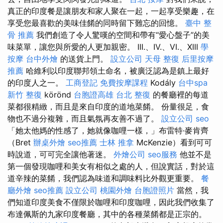
真正的印度餐是讓朋友和家人聚在一起，一起享受樂趣，在
享受您最喜歡的美味佳餚的同時留下難忘的回憶。
臺中 整
骨 推薦
我們創造了令人驚嘆的空間和帶有“愛心盤子”的美
味菜單，讓您與所愛的人更加親密。 III.、IV.、VI.、XIII
學
按摩
台中外燴
的送貨上門。
設立公司
天母 整復
后里按摩
推薦
哈維利以印度聯邦領土命名，被廣泛認為是鎮上最好
的印度人之一。
工商登記
免費按摩課程
Kodály
台中spa
新竹 整復
körönd
台胞證高雄
台北 整復
的餐廳裡的每道
菜都很精緻，而且是來自印度的道地菜餚。 份量很足，食
物也不過分複雜，而且氣氛再友善不過了。
設立公司
seo
「她太他媽的性感了，她就像咖哩一樣，」布雷特·麥肯齊
（Bret
辦桌外燴
seo推薦
士林 推拿
McKenzie）看到可可
時說道，可可完全讓他著迷。
外燴公司
seo服務
他並不是
第一個發現咖哩和美女有相似之處的人，但說實話，對於這
道辛辣的菜餚，我們認為味道和調味料比外觀更重要。
餐
廳外燴
seo推薦
設立公司
桃園外燴
台胞證照片
當然，我
們知道印度美食不僅限於咖哩和印度咖哩，因此我們收集了
布達佩斯的九家印度餐廳，其中的各種菜餚都是正宗的。