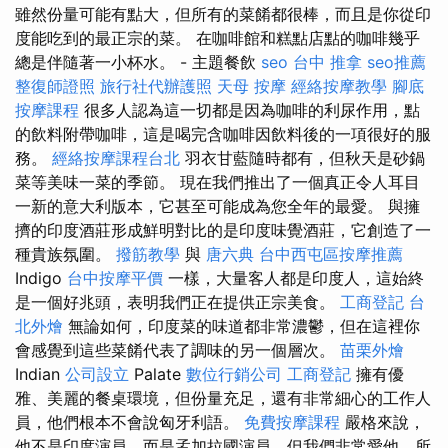
雖然份量可能有點大，但所有的菜餚都很棒，而且是你從印
度能吃到的最正宗的菜。 在咖啡館和糕點店點的咖啡幾乎
總是伴隨著一小杯水。 - 主題餐飲
seo
台中 推拿
seo推薦
整復師證照
旅行社代辦護照
天母 按摩
經絡按摩教學
腳底
按摩課程
很多人認為這一切都是因為咖啡的利尿作用，點
的飲料附帶咖啡，這是喝完含咖啡因飲料後的一項很好的服
務。
經絡按摩課程台北
羽衣甘藍隨時都有，但秋天是砂鍋
菜等美味一菜的季節。 現在我們推出了一個真正令人耳目
一新的意大利版本，它甚至可能成為您全年的最愛。 與擁
擠的印度酒莊形成鮮明對比的是印度味覺酒莊，它創造了一
種貴族氛圍。
撥筋教學
與
唐六典
台中西屯區按摩推薦
Indigo
台中按摩平價
一樣，大量客人都是印度人，這始終
是一個好兆頭，表明我們正在提供正宗美食。
工商登記
台
北外燴
無論如何，印度菜的味道都非常濃鬱，但在這裡你
會感覺到這些菜餚代表了調味的另一個層次。
苗栗外燴
Indian
公司設立
Palate
數位行銷公司
工商登記
擁有優
雅、美麗的餐桌環境，但份量充足，還有非常細心的工作人
員，他們根本不會說匈牙利語。
免費按摩課程
嚴格來說，
他不是印度演員，而是孟加拉國演員，但我們非常愛他，所