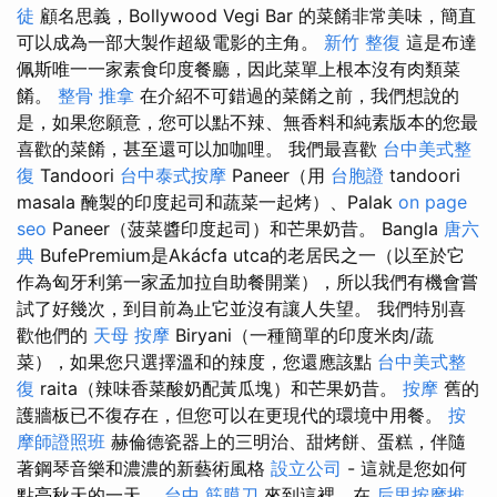
徒
顧名思義，Bollywood Vegi Bar 的菜餚非常美味，簡直
可以成為一部大製作超級電影的主角。
新竹 整復
這是布達
佩斯唯一一家素食印度餐廳，因此菜單上根本沒有肉類菜
餚。
整骨 推拿
在介紹不可錯過的菜餚之前，我們想說的
是，如果您願意，您可以點不辣、無香料和純素版本的您最
喜歡的菜餚，甚至還可以加咖哩。 我們最喜歡
台中美式整
復
Tandoori
台中泰式按摩
Paneer（用
台胞證
tandoori
masala 醃製的印度起司和蔬菜一起烤）、Palak
on page
seo
Paneer（菠菜醬印度起司）和芒果奶昔。 Bangla
唐六
典
BufePremium是Akácfa utca的老居民之一（以至於它
作為匈牙利第一家孟加拉自助餐開業），所以我們有機會嘗
試了好幾次，到目前為止它並沒有讓人失望。 我們特別喜
歡他們的
天母 按摩
Biryani（一種簡單的印度米肉/蔬
菜），如果您只選擇溫和的辣度，您還應該點
台中美式整
復
raita（辣味香菜酸奶配黃瓜塊）和芒果奶昔。
按摩
舊的
護牆板已不復存在，但您可以在更現代的環境中用餐。
按
摩師證照班
赫倫德瓷器上的三明治、甜烤餅、蛋糕，伴隨
著鋼琴音樂和濃濃的新藝術風格
設立公司
- 這就是您如何
點亮秋天的一天。
台中 筋膜刀
來到這裡，在
后里按摩推