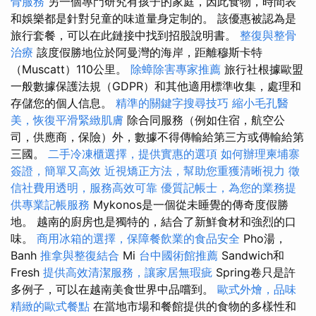
骨服務
另一個專門研究有孩子的家庭，因此食物，時間表
和娛樂都是針對兒童的味道量身定制的。 該優惠被認為是
旅行套餐，可以在此鏈接中找到招股說明書。
整復與整骨
治療
該度假勝地位於阿曼灣的海岸，距離穆斯卡特
（Muscatt）110公里。
除蟑除害專家推薦
旅行社根據歐盟
一般數據保護法規（GDPR）和其他適用標準收集，處理和
存儲您的個人信息。
精準的關鍵字搜尋技巧
縮小毛孔醫
美，恢復平滑緊緻肌膚
除合同服務（例如住宿，航空公
司，供應商，保險）外，數據不得傳輸給第三方或傳輸給第
三國。
二手冷凍櫃選擇，提供實惠的選項
如何辦理柬埔寨
簽證，簡單又高效
近視矯正方法，幫助您重獲清晰視力
徵
信社費用透明，服務高效可靠
優質記帳士，為您的業務提
供專業記帳服務
Mykonos是一個從未睡覺的傳奇度假勝
地。 越南的廚房也是獨特的，結合了新鮮食材和強烈的口
味。
商用冰箱的選擇，保障餐飲業的食品安全
Pho湯，
Banh
推拿與整復結合
Mi
台中國術館推薦
Sandwich和
Fresh
提供高效清潔服務，讓家居無瑕疵
Spring卷只是許
多例子，可以在越南美食世界中品嚐到。
歐式外燴，品味
精緻的歐式餐點
在當地市場和餐館提供的食物的多樣性和