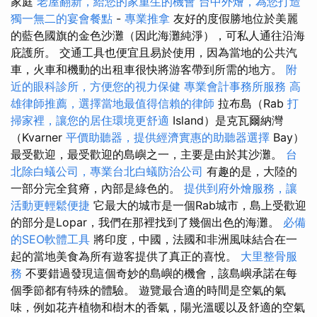
家庭
老屋翻新，給您的家重生的機會
台中外燴，為您打造
獨一無二的宴會餐點
-
專業推拿
友好的度假勝地位於美麗
的藍色國旗的金色沙灘（因此海灘純淨），可私人通往沿海
庇護所。 交通工具也便宜且易於使用，因為當地的公共汽
車，火車和機動的出租車很快將游客帶到所需的地方。
附
近的眼科診所，方便您的視力保健
專業會計事務所服務
高
雄律師推薦，選擇當地最值得信賴的律師
拉布島（Rab
打
掃家裡，讓您的居住環境更舒適
Island）是克瓦爾納灣
（Kvarner
平價助聽器，提供經濟實惠的助聽器選擇
Bay）
最受歡迎，最受歡迎的島嶼之一，主要是由於其沙灘。
台
北除白蟻公司，專業台北白蟻防治公司
有趣的是，大陸的
一部分完全貧瘠，內部是綠色的。
提供到府外燴服務，讓
活動更輕鬆便捷
它最大的城市是一個Rab城市，島上受歡迎
的部分是Lopar，我們在那裡找到了幾個出色的海灘。
必備
的SEO軟體工具
將印度，中國，法國和非洲風味結合在一
起的當地美食為所有遊客提供了真正的喜悅。
大里整骨服
務
不要錯過發現這個奇妙的島嶼的機會，該島嶼承諾在每
個季節都有特殊的體驗。 遊覽最合適的時間是空氣的氣
味，例如花卉植物和樹木的香氣，陽光溫暖以及舒適的空氣