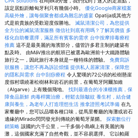
CPA Solutions
在Rijeka旁邊，我們找到了迷人的定居點，
該定居點距離匈牙利只有幾個小時。
優化Google商家檔案
高級外燴，讓每個聚會都成為難忘的盛宴
Opatija或其他方
式是前貴族的受歡迎度假勝地。
滅鼠清潔公司，為您提供
全方位的滅鼠清潔服務
徵信社到底有用嗎？了解其價值
多
樣化自助餐選擇，滿足所有賓客的需求
台中按摩排毒療程
推薦
這不是最美麗的海濱部分，儘管許多君主制的建築有
點及時。 由MáV推出的航班已被選為歐洲前十大鐵路體驗
旅行之一，因此旅行本身就是一種特殊的體驗。
免費寫訴
狀服務，讓您不再為訴訟煩惱
提供私人居家清潔，保障您
的隱私與需求
台中刮痧療程
令人驚嘆的72公頃的松樹懸崖
度假村環繞著松樹林和岩石的前景，在葡萄牙阿爾加維
（Algarve）上有幾個飛地。
找到最適合的冷凍櫃推薦，保
障食品新鮮
肉毒桿菌治療，輕鬆去除皺紋
養生村，結合健
康與養生，為老年人打造理想生活
推拿證照考試準備
在九
家餐廳中，您可以品嚐各種口味，從馬里餐廳的海灘或岩石
邊緣的Mirado閃閃發光到傳統的葡萄牙菜餚。
探索數位行
銷策略
該國約六千公里，一千多個小島嶼上有美麗的海
灘，這個國家充滿了自然奇觀，並不容易選擇。 它以帕羅