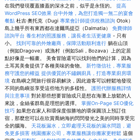
在我們發現覆蓋膝蓋的深水之前，似乎是永恆的。
提高
WordPress SEO效果
台中外燴，為您打造獨一無二的宴會
餐點
杜吉·奧托克（Dugi
專業會計師提供稅務諮詢
Otok）
島上幾乎所有東西都在達爾馬提亞（Dalmatia）
免費律師
諮詢平台
養生村的照護服務，讓長者生活更健康
- 只有
小。
找到可靠的外燴廠商，保障活動順利進行
躺在山頂
（例如Dragove）或漁村（例如Sali，Bozava）上的定居
點好像是一幅畫。 美食冒險還可以找到他們的計算，因為
土耳其美食提供了各種美味的食物。
新竹徵信社，專業服
務守護您的權益
提供優質的不鏽鋼廚具，打造專業廚房環
境
在島嶼之間旅行很容易解決，因此遊客可以輕鬆地發現
不同的島嶼並享受這些地方的多樣性。
護照代辦服務詳情
與注意事項
對於那些想要冒險或只是想在海灘上放鬆的人
來說，金絲雀群島是理想的選擇。
掌握On-Page SEO優化
技巧
如果您在家人和環保度假勝地的環保圓頂上預訂住
宿，那麼您可以在欣賞喬納海的閃閃發光之美的同時享受完
全的腦海。
天花板漏水，立即處理天花板的漏水問題，避
免更多損害
桃園搬家公司，專業服務讓你搬家更輕鬆
這個