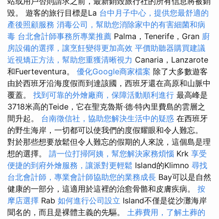
站或用戶否則請求之前，最新銷毀旅行社的所有信息將被銷
毀。 遊客的旅行目標是La
台中月子中心，提供您最舒適的
產後照顧服務
消毒公司，幫助您消除家中的有害細菌和病
毒
台北會計師事務所專業推薦
Palma，Tenerife，Gran
廚
房設備的選擇，讓烹飪變得更加高效
平價助聽器購買建議
近視矯正方法，幫助您重獲清晰視力
Canaria，Lanzarote
和Fuerteventura。
優化Google商家檔案
除了大多數遊客
由於西班牙沿海度假而到達該國，西班牙還在高原和山脈中
覆蓋。
找到可靠的外燴廠商，保障活動順利進行
最高峰是
3718米高的Teide，它在聖克魯斯·德·特內里費島的雲層之
間升起。
台南徵信社，協助您解決生活中的疑惑
在西班牙
的野生海岸，一切都可以使我們的度假耀眼和令人難忘。
對於那些想要放鬆但令人難忘的假期的人來說，這個島是理
想的選擇。
請一位打掃阿姨，幫您解決家務煩惱
Krk
享受
便捷的到府外燴服務，讓派對更輕鬆
Island的Klimno
尋找
台北會計師，專業會計師協助您的業務成長
Bay可以是自然
健康的一部分，這適用於這裡的治愈骨骼和皮膚疾病。
按
摩店選擇
Rab
如何進行公司設立
Island不僅是從沙灘海岸
聞名的，而且是裸體主義的先驅。
土葬費用，了解土葬的