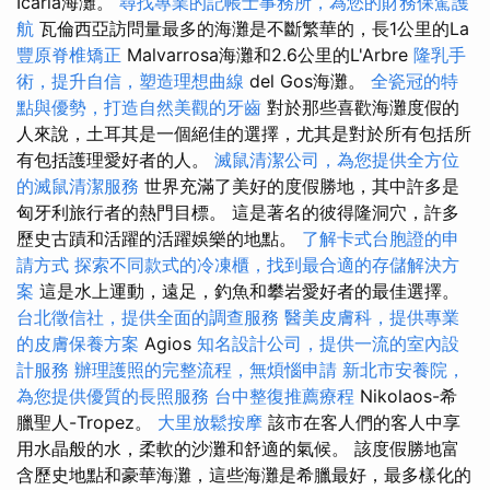
Icaria海灘。
尋找專業的記帳士事務所，為您的財務保駕護
航
瓦倫西亞訪問量最多的海灘是不斷繁華的，長1公里的La
豐原脊椎矯正
Malvarrosa海灘和2.6公里的L'Arbre
隆乳手
術，提升自信，塑造理想曲線
del Gos海灘。
全瓷冠的特
點與優勢，打造自然美觀的牙齒
對於那些喜歡海灘度假的
人來說，土耳其是一個絕佳的選擇，尤其是對於所有包括所
有包括護理愛好者的人。
滅鼠清潔公司，為您提供全方位
的滅鼠清潔服務
世界充滿了美好的度假勝地，其中許多是
匈牙利旅行者的熱門目標。 這是著名的彼得隆洞穴，許多
歷史古蹟和活躍的活躍娛樂的地點。
了解卡式台胞證的申
請方式
探索不同款式的冷凍櫃，找到最合適的存儲解決方
案
這是水上運動，遠足，釣魚和攀岩愛好者的最佳選擇。
台北徵信社，提供全面的調查服務
醫美皮膚科，提供專業
的皮膚保養方案
Agios
知名設計公司，提供一流的室內設
計服務
辦理護照的完整流程，無煩惱申請
新北市安養院，
為您提供優質的長照服務
台中整復推薦療程
Nikolaos-希
臘聖人-Tropez。
大里放鬆按摩
該市在客人們的客人中享
用水晶般的水，柔軟的沙灘和舒適的氣候。 該度假勝地富
含歷史地點和豪華海灘，這些海灘是希臘最好，最多樣化的