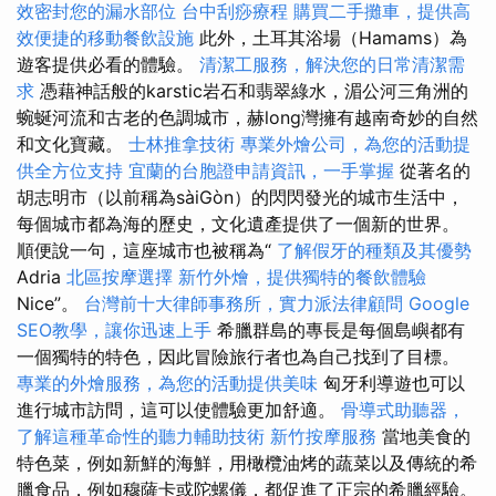
效密封您的漏水部位
台中刮痧療程
購買二手攤車，提供高
效便捷的移動餐飲設施
此外，土耳其浴場（Hamams）為
遊客提供必看的體驗。
清潔工服務，解決您的日常清潔需
求
憑藉神話般的karstic岩石和翡翠綠水，湄公河三角洲的
蜿蜒河流和古老的色調城市，赫long灣擁有越南奇妙的自然
和文化寶藏。
士林推拿技術
專業外燴公司，為您的活動提
供全方位支持
宜蘭的台胞證申請資訊，一手掌握
從著名的
胡志明市（以前稱為sàiGòn）的閃閃發光的城市生活中，
每個城市都為海的歷史，文化遺產提供了一個新的世界。
順便說一句，這座城市也被稱為“
了解假牙的種類及其優勢
Adria
北區按摩選擇
新竹外燴，提供獨特的餐飲體驗
Nice”。
台灣前十大律師事務所，實力派法律顧問
Google
SEO教學，讓你迅速上手
希臘群島的專長是每個島嶼都有
一個獨特的特色，因此冒險旅行者也為自己找到了目標。
專業的外燴服務，為您的活動提供美味
匈牙利導遊也可以
進行城市訪問，這可以使體驗更加舒適。
骨導式助聽器，
了解這種革命性的聽力輔助技術
新竹按摩服務
當地美食的
特色菜，例如新鮮的海鮮，用橄欖油烤的蔬菜以及傳統的希
臘食品，例如穆薩卡或陀螺儀，都促進了正宗的希臘經驗。