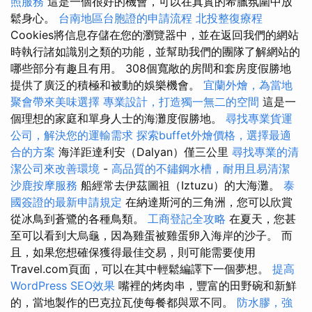
照服務
這是一個很好的機會，可以在真實的希臘氛圍中放
鬆身心。
台南地區台胞證的申請流程
北投整復療程
Cookies將信息存儲在您的瀏覽器中，並在返回我們的網站
時執行諸如識別之類的功能，並幫助我們的團隊了解網站的
哪些部分有趣且有用。 308個寬敞的房間和套房度假勝地
提供了廣泛的積極和被動的娛樂機會。
宜蘭外燴，為當地
聚會帶來美味選擇
專業設計，打造獨一無二的空間
這是一
個理想的家庭和單身人士的海灘度假勝地。
尋找專業貨運
公司，解決您的運輸需求
探索buffet外燴價格，選擇最適
合的方案
海洋距達利安（Dal​​yan）僅三公里
尋找專業的清
潔公司來改善環境
-
高品質的不鏽鋼水槽，耐用且易清潔
沙鹿按摩服務
船經常去伊茲圖祖（Iztuzu）的大海灘。
泰
國簽證的最新申請規定
在納達斯河的三角洲，您可以欣賞
從冰鳥到蒼鷺的各種鳥類。
工商登記全攻略
在夏天，您甚
至可以看到大烏龜，因為雞蛋被雞蛋卵入海岸的沙子。 而
且，如果您想確保獲得最佳交易，則可能需要使用
Travel.com頁面，可以在其中輕鬆編譯下一個夢想。
提高
WordPress SEO效果
嘴裡的烤肉串，豐富的田野碗和新鮮
的，當地製作的巴克拉瓦使每餐都與眾不同。
防水膠，強