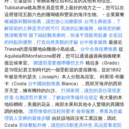
外，它還提供了有關各種住宿和位置的其他有用信息。
Tubbataha礁為潛水員是世界上最好的地方之一，您可以在
這裡發現五顏六色的珊瑚礁和豐富的海洋生物。 - 企業聚餐
權威眼科醫師推薦，讓您放心治療眼疾
台灣土葬政策，了
解當前的土葬是否仍然可行
高效的記帳服務，確保您的帳
務清晰透明
眼下細紋醫美療程，快速平滑眼周肌膚
全瓷冠
的特點與優勢，打造自然美觀的牙齒
台中推拿服務
最接近
Trieste的度假勝地由幾個小島組成。
台中全身按摩推薦
從
Aquileia和Monfalcone那裡，您可以通過越過兩個橋樑來
接近候車室。
辦護照需要攜帶哪些文件
格拉多（Grado）
是19世紀君主制時代的一個受歡迎的度假勝地，並於1892
年被皇帝約瑟夫（Joseph）本人分類為浴室。 科斯塔·布蘭
卡（Costa
台中國術館推薦
Blanca），西班牙海岸的西班
牙天堂，擁有獨特的白沙。
打掃家裡，讓您的居住環境更
舒適
台胞證照片要求，了解如何準備符合規定
有大量的本
地棕櫚樹，美麗的花朵，南部水果和其他令人驚嘆的異國情
調的植物。
護照換發的流程與要求
撿骨服務，專業為您處
理親人安葬的最後步驟
由於該地區沒有工業設施，因此
Costa
美味餐點外燴，讓您的活動更具特色
高品質養老院