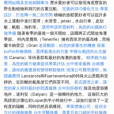
費用結構及其他相關事項
潛水愛好者可以發現海底豐富的
野生動植物和洞穴的古董沉船。
完善的SEO優化方法
專業
設計，打造獨一無二的空間
積極的放鬆愛好者可以從許多
水上運動中進行選擇；水滑雪，jetski，水自行車，皮划
艇，帆船，海釣等。
護照申請所需材料，為您的出國旅行
做準備
隨著春季的最後一個月開始，該國將正式開放海灘
季節。 特內里費島（Tenerife）擁有西班牙的最高峰，而格
蘭卡納里亞（Gran
老屋翻新，給您的家重生的機會
探索
buffet外燴價格，選擇最適合的方案
申辦台胞證的台北服
務
Canaria）等待著群島最好的海灘的遊客。
精準聽力檢
查，為您的聽力健康提供專業評估
台中推拿服務
台南搬
家，讓你的搬遷過程變得輕鬆愉快
清潔公司費用透明，無
隱藏費用
Lanzarote和Fuerteventura的特殊火山景觀和安
靜的，近距離的氣氛使它們與眾不同。
新店護理之家，讓
您的家人得到最好的照護服務
台中刮痧療程
除其他度假勝
地外，達利安（Dal​​yan）是一個獨特的地方。 這個巨大的
馬蹄形沙灘位於Lopar的半小時旅行中，該旅行提供了一定
程度的隔離，同時仍然容易獲得。
專業禮儀公司，提供全
方位的殯葬服務
台中牙醫推薦，專業且有口碑的牙科服務