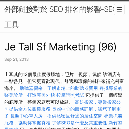
外部鏈接對於 SEO 排名的影響-SEO
工具
Je Tall Sf Marketing (96)
Sep 21, 2013
土耳其的13個最佳度假勝地：照片，視頻，氣候 該酒店有
一點瞥見，但它更喜歡現代，舒適和環保的材料來補充科富
海岸。
助聽器價格，了解市場上的助聽器費用
尋找專業的
醫美診所，打造完美外貌
按摩證照考試
它提供了一個輕鬆
的庇護所，整個家庭都可以放鬆。
高雄搬家，專業搬家公
司提供全方位搬遷服務
長照中心的服務詳解，讓您了解更
多
長照中心單人房，提供私密且舒適的居住空間
專業抓姦
服務，協助你掌握真相
了解SEO是什麼及其重要性
新竹整