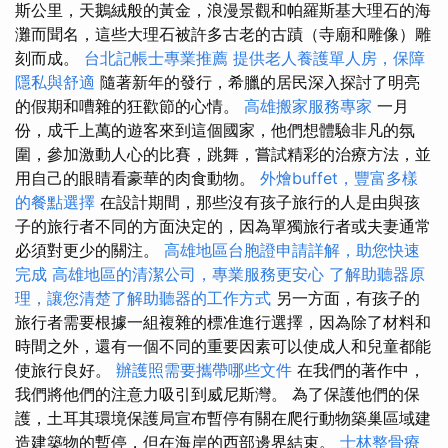
斯公里，天鵝絨般的黃金，浪漫景觀和帕羅斯基大理石的海
灘而聞名，這些大理石被許多古老的古蹟（寺廟和雕像）雕
刻而成。
台北記帳士專業推薦
提供老人養護單人房，保障
隱私與舒適
隨著新年的發行，希臘的居民深入探討了明亮
的假期和嘈雜的狂歡節的心情。
高雄搬家服務專家
一月
份，成千上萬的遊客來到這個國家，他們想體驗非凡的氛
圍，參加激動人心的比賽，跳舞，嘗試精彩的治療方法，並
用自己的眼睛看豪華的肉食動物。
外燴buffet，豐富多樣
的餐點選擇
在設計期間，那些沒有孩子旅行的人是由與孩
子的旅行者不同的方面決定的，因為單獨旅行者或夫妻通常
必須對更少的關注。
高雄地區台胞證申請詳解，助您快速
完成
高雄地區的清潔公司，專業服務更安心
了解助聽器原
理，讓您清楚了解助聽器的工作方式
另一方面，有孩子的
旅行者需要根據一組複雜的標准進行選擇，因為除了材料和
時間之外，還有一個不同的重要因素可以使成人和兒童都能
使旅行良好。
辦護照需要攜帶哪些文件
在我們的著作中，
我們將他們的注意力吸引到威尼斯灣。 為了保護他們的保
護，土耳其環境保護局宣布暫停有關在爬行動物築巢區域建
造建築物的暫停，但在海岸的西部邊界結束。
士林整骨療