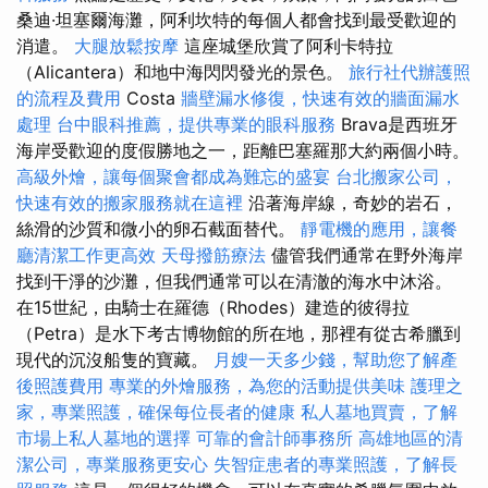
桑迪·坦塞爾海灘，阿利坎特的每個人都會找到最受歡迎的
消遣。
大腿放鬆按摩
這座城堡欣賞了阿利卡特拉
（Alicantera）和地中海閃閃發光的景色。
旅行社代辦護照
的流程及費用
Costa
牆壁漏水修復，快速有效的牆面漏水
處理
台中眼科推薦，提供專業的眼科服務
Brava是西班牙
海岸受歡迎的度假勝地之一，距離巴塞羅那大約兩個小時。
高級外燴，讓每個聚會都成為難忘的盛宴
台北搬家公司，
快速有效的搬家服務就在這裡
沿著海岸線，奇妙的岩石，
絲滑的沙質和微小的卵石截面替代。
靜電機的應用，讓餐
廳清潔工作更高效
天母撥筋療法
儘管我們通常在野外海岸
找到干淨的沙灘，但我們通常可以在清澈的海水中沐浴。
在15世紀，由騎士在羅德（Rhodes）建造的彼得拉
（Petra）是水下考古博物館的所在地，那裡有從古希臘到
現代的沉沒船隻的寶藏。
月嫂一天多少錢，幫助您了解產
後照護費用
專業的外燴服務，為您的活動提供美味
護理之
家，專業照護，確保每位長者的健康
私人墓地買賣，了解
市場上私人墓地的選擇
可靠的會計師事務所
高雄地區的清
潔公司，專業服務更安心
失智症患者的專業照護，了解長