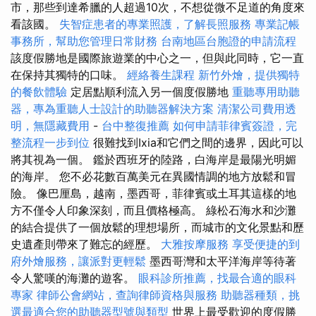
市，那些到達希臘的人超過10次，不想從微不足道的角度來
看該國。
失智症患者的專業照護，了解長照服務
專業記帳
事務所，幫助您管理日常財務
台南地區台胞證的申請流程
該度假勝地是國際旅遊業的中心之一，但與此同時，它一直
在保持其獨特的口味。
經絡養生課程
新竹外燴，提供獨特
的餐飲體驗
定居點順利流入另一個度假勝地
重聽專用助聽
器，專為重聽人士設計的助聽器解決方案
清潔公司費用透
明，無隱藏費用
-
台中整復推薦
如何申請菲律賓簽證，完
整流程一步到位
很難找到Ixia和它們之間的邊界，因此可以
將其視為一個。 鑑於西班牙的陸路，白海岸是最陽光明媚
的海岸。 您不必花數百萬美元在異國情調的地方放鬆和冒
險。 像巴厘島，越南，墨西哥，菲律賓或土耳其這樣的地
方不僅令人印象深刻，而且價格極高。 綠松石海水和沙灘
的結合提供了一個放鬆的理想場所，而城市的文化景點和歷
史遺產則帶來了難忘的經歷。
大雅按摩服務
享受便捷的到
府外燴服務，讓派對更輕鬆
墨西哥灣和太平洋海岸等待著
令人驚嘆的海灘的遊客。
眼科診所推薦，找最合適的眼科
專家
律師公會網站，查詢律師資格與服務
助聽器種類，挑
選最適合您的助聽器型號與類型
世界上最受歡迎的度假勝