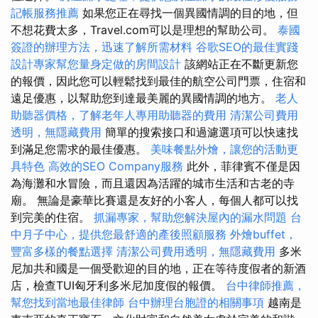
記帳服務推薦
如果您正在尋找一個異國情調的目的地，但
不想花費太多，Travel.com可以是理想的幫助公司。
泰國
簽證的辦理方法，迅速了解所需材料
谷歌SEO的最佳實踐
設計專家幫您量身定做的房間設計
該網站正在不斷更新您
的報價，因此您可以輕鬆找到最佳的航空公司門票，住宿和
遠足優惠，以幫助您到達最美麗的異國情調的地方。
老人
助聽器價格，了解老年人專用助聽器的費用
清潔公司費用
透明，無隱藏費用
簡單的搜索接口和過濾選項可以快速找
到滿足您需求的最佳優惠。
美味餐點外燴，讓您的活動更
具特色
高效的SEO Company服務
此外，菲律賓不僅是因
為海灘和水冒險，而且還因為活躍的城市生活和古老的寺
廟。 無論是豪華比賽還是友好的小客人，每個人都可以找
到完美的住宿。
抓漏專家，幫助您解決屋內的漏水問題
台
中月子中心，提供您最舒適的產後照顧服務
外燴buffet，
豐富多樣的餐點選擇
清潔公司費用透明，無隱藏費用
多米
尼加共和國是一個受歡迎的目的地，正在等待度假者的新酒
店，檢查TUI匈牙利多米尼加度假的報價。
台中律師推薦，
幫您找到當地最佳律師
台中辦理台胞證的相關事項
越南是