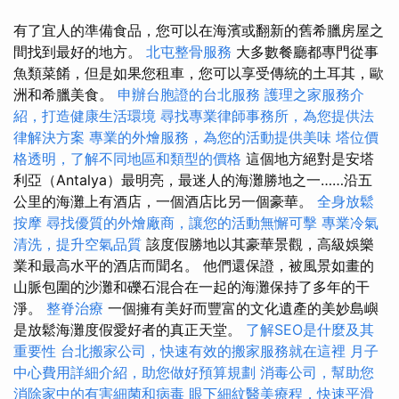
有了宜人的準備食品，您可以在海濱或翻新的舊希臘房屋之
間找到最好的地方。
北屯整骨服務
大多數餐廳都專門從事
魚類菜餚，但是如果您租車，您可以享受傳統的土耳其，歐
洲和希臘美食。
申辦台胞證的台北服務
護理之家服務介
紹，打造健康生活環境
尋找專業律師事務所，為您提供法
律解決方案
專業的外燴服務，為您的活動提供美味
塔位價
格透明，了解不同地區和類型的價格
這個地方絕對是安塔
利亞（Antalya）最明亮，最迷人的海灘勝地之一……沿五
公里的海灘上有酒店，一個酒店比另一個豪華。
全身放鬆
按摩
尋找優質的外燴廠商，讓您的活動無懈可擊
專業冷氣
清洗，提升空氣品質
該度假勝地以其豪華景觀，高級娛樂
業和最高水平的酒店而聞名。 他們還保證，被風景如畫的
山脈包圍的沙灘和礫石混合在一起的海灘保持了多年的干
淨。
整脊治療
一個擁有美好而豐富的文化遺產的美妙島嶼
是放鬆海灘度假愛好者的真正天堂。
了解SEO是什麼及其
重要性
台北搬家公司，快速有效的搬家服務就在這裡
月子
中心費用詳細介紹，助您做好預算規劃
消毒公司，幫助您
消除家中的有害細菌和病毒
眼下細紋醫美療程，快速平滑