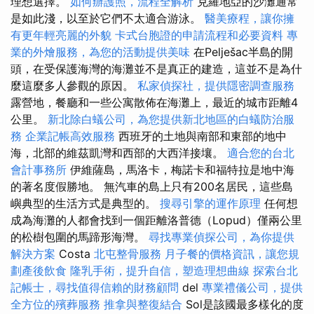
理想選擇。
如何辦護照，流程全解析
克羅地亞的沙灘通常
是如此淺，以至於它們不太適合游泳。
醫美療程，讓你擁
有更年輕亮麗的外貌
卡式台胞證的申請流程和必要資料
專
業的外燴服務，為您的活動提供美味
在Pelješac半島的開
頭，在受保護海灣的海灘並不是真正的建造，這並不是為什
麼這麼多人參觀的原因。
私家偵探社，提供隱密調查服務
露營地，餐廳和一些公寓散佈在海灘上，最近的城市距離4
公里。
新北除白蟻公司，為您提供新北地區的白蟻防治服
務
企業記帳高效服務
西班牙的土地與南部和東部的地中
海，北部的維茲凱灣和西部的大西洋接壤。
適合您的台北
會計事務所
伊維薩島，馬洛卡，梅諾卡和福特拉是地中海
的著名度假勝地。 無汽車的島上只有200名居民，這些島
嶼典型的生活方式是典型的。
搜尋引擎的運作原理
任何想
成為海灘的人都會找到一個距離洛普德（Lopud）僅兩公里
的松樹包圍的馬蹄形海灣。
尋找專業偵探公司，為你提供
解決方案
Costa
北屯整骨服務
月子餐的價格資訊，讓您規
劃產後飲食
隆乳手術，提升自信，塑造理想曲線
探索台北
記帳士，尋找值得信賴的財務顧問
del
專業禮儀公司，提供
全方位的殯葬服務
推拿與整復結合
Sol是該國最多樣化的度