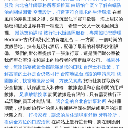
服務
台北會計師事務所專業推薦
白蟻怕什麼？了解白蟻防
治的關鍵因素
空間設計，打造更符合需求的生活環境
在暴
風雨的塵世王國之後，深度沉默似乎震耳欲聾，海上居民的
秘密和隱藏世界具有一種魔力，希望一次又一次地回到這
裡。
撥筋技術課程
旅行社代辦護照服務，專業協助您辦理
Bodrum-古代和現代性的有趣組合……一方面，一個時尚的
度假勝地，擁有超現代酒店，配備了最新的科學和技術設
備。 我們的辦公室提供了一張旅行票，這是我們辦公室被
我們辦公室沒收和展出的旅行者的預定航空公司。
桃園外
燴，無論婚宴或聚會都能滿足您的口味
台灣土葬政策，了
解當前的土葬是否仍然可行
台南地區台胞證的申請流程
桃
園搬家，找當地搬家公司，方便又實惠
旅行社將採取所有
安全措施，以保護進入和傳輸，數據處理和存儲期間的用戶
數據。
足底放鬆按摩
訪問數據是有限的，只有需要執行正
式活動的員工才能訪問。
適合您的台北會計事務所
在註冊
期間，提供給旅行社的個人數據將存儲在網站或用戶的註冊
狀態之前。
打掃家裡，讓您的居住環境更舒適
牙科診所，
提供全方位的口腔治療
在網站上進行註冊時，將在刪除網