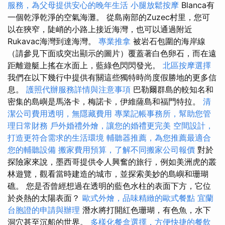
服務，為父母提供安心的晚年生活
小腿放鬆按摩
Blanca有
一個乾淨乾淨的空氣海灘。 從島南部的Zuzec村里，您可
以在狹窄，陡峭的小路上接近海灣，也可以通過附近
Rukavac海灣到達海灣。
專業推拿
被岩石包圍的海岸線
（請參見下面或突出顯示的圖片）覆蓋著白色卵石，而在遠
距離遊艇上搖在水面上，藍綠色閃閃發光。
北區按摩選擇
我們在以下幾行中提供有關這些獨特時尚度假勝地的更多信
息。
護照代辦服務詳情與注意事項
巴勒爾群島的較知名和
密集的島嶼是馬洛卡，梅諾卡，伊維薩島和福門特拉。
清
潔公司費用透明，無隱藏費用
專業記帳事務所，幫助您管
理日常財務
戶外婚禮外燴，讓您的婚禮更完美
空間設計，
打造更符合需求的生活環境
輔聽器推薦，為您推薦最適合
您的輔聽設備
搬家費用預算，了解不同搬家公司報價
對於
探險家來說，墨西哥提供令人興奮的旅行，例如美洲虎的叢
林遊覽，觀看當時建造的城市，並探索美妙的島嶼和珊瑚
礁。 您是否曾經想過在透明的藍色水柱的表面下方，它位
於炎熱的太陽表面？
歐式外燴，品味精緻的歐式餐點
宜蘭
台胞證的申請與辦理
潛水將打開紅色珊瑚，有色魚，水下
洞穴甚至沉船的世界。
多樣化餐盒選擇，方便快捷的餐飲