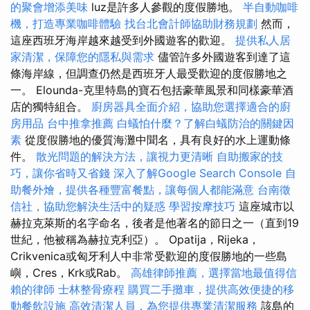
的聚會增添美味
luz是許多人參觀的度假勝地。
半自動咖啡
機，打造專業咖啡體驗
找台北會計師協助財務規劃
然而，
這座西班牙海岸越來越受到外國遊客的歡迎。
提供私人居
家清潔，保障您的隱私與需求
儘管許多外國遊客到達了這
條海岸線，但調查仍然是西班牙人最受歡迎的度假勝地之
一。 Elounda-克里特島的寶石包括豪華風景和同樣豪華酒
店的獨特組合。
廚房器具全面介紹，協助您選擇適合的廚
房用品
台中推拿推薦
白蟻怕什麼？了解白蟻防治的關鍵因
素
從度假勝地的優質海灘中聞名，具有良好的水上運動條
件。
散光問題的解決方法，讓視力更清晰
自助搬家的技
巧，讓你省時又省錢
深入了解Google Search Console
自
助餐外燴，提供各種豐富餐點，讓每個人都能滿意
台南徵
信社，協助您解決生活中的疑惑
學習按摩技巧
這座城市以
赫拉克萊斯的名字命名，後者是他著名的節日之一（直到19
世紀，他被稱為赫拉克利亞）。 Opatija，Rijeka，
Crikvenica或匈牙利人中非常受歡迎的度假勝地的一些島
嶼，Cres，Krk或Rab。
高雄律師推薦，選擇當地最值得信
賴的律師
士林整骨療程
購買二手攤車，提供高效便捷的移
動餐飲設施
高效清潔人員，為您提供專業清潔服務
該島的