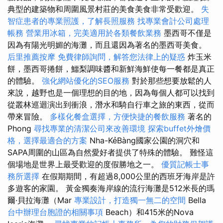
典型的建築物和周圍風景村莊的美食美食非常受歡迎。
失
智症患者的專業照護，了解長照服務
找專業會計公司處理
帳務
營業用冰箱，完美適用於各類餐飲業務
墨西哥不僅是
因為有陽光明媚的海灘，而且還因為著名的墨西哥美食。
后里推薦按摩
免費律師詢問，解答您法律上的疑惑
炸玉米
餅，墨西哥捲餅，鱷梨調味醬和新鮮海鮮使每一餐都是真正
的體驗。
強化網站優化的SEO服務
對於那些想要放鬆的人
來說，越野也是一個理想的目的地，因為每個人都可以找到
從叢林巡迴演出到衝浪，潛水和騎自行車之旅的東西，從而
帶來冒險。
多樣化餐盒選擇，方便快捷的餐飲服務
著名的
Phong
尋找專業的清潔公司來改善環境
探索buffet外燴價
格，選擇最適合的方案
Nha-KẻBàng國家公園的洞穴和
SAPA周圍的山區為自然愛好者提供了特殊的體驗。 難怪這
個場地是世界上最受歡迎的度假勝地之一。
優質記帳士事
務所選擇
在假期期間，有超過8,000公里的西班牙海岸是許
多遊客的家園。 黃金獨奏海岸線的流行海灘是512米長的瑪
爾·貝拉海灘（Mar
專業設計，打造獨一無二的空間
Bella
台中辦理台胞證的相關事項
Beach）和415米的Nova