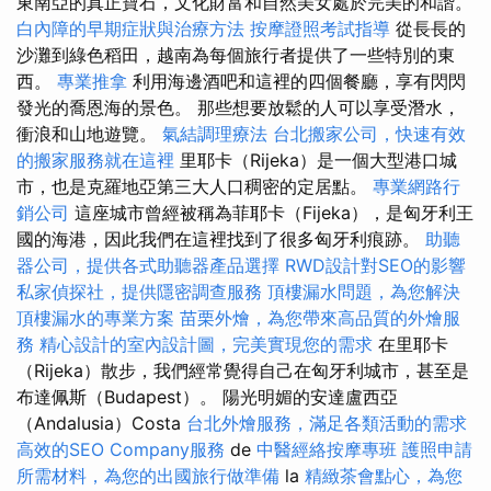
東南亞的真正寶石，文化財富和自然美女處於完美的和諧。
白內障的早期症狀與治療方法
按摩證照考試指導
從長長的
沙灘到綠色稻田，越南為每個旅行者提供了一些特別的東
西。
專業推拿
利用海邊酒吧和這裡的四個餐廳，享有閃閃
發光的喬恩海的景色。 那些想要放鬆的人可以享受潛水，
衝浪和山地遊覽。
氣結調理療法
台北搬家公司，快速有效
的搬家服務就在這裡
里耶卡（Rijeka）是一個大型港口城
市，也是克羅地亞第三大人口稠密的定居點。
專業網路行
銷公司
這座城市曾經被稱為菲耶卡（Fijeka），是匈牙利王
國的海港，因此我們在這裡找到了很多匈牙利痕跡。
助聽
器公司，提供各式助聽器產品選擇
RWD設計對SEO的影響
私家偵探社，提供隱密調查服務
頂樓漏水問題，為您解決
頂樓漏水的專業方案
苗栗外燴，為您帶來高品質的外燴服
務
精心設計的室內設計圖，完美實現您的需求
在里耶卡
（Rijeka）散步，我們經常覺得自己在匈牙利城市，甚至是
布達佩斯（Budapest）。 陽光明媚的安達盧西亞
（Andalusia）Costa
台北外燴服務，滿足各類活動的需求
高效的SEO Company服務
de
中醫經絡按摩專班
護照申請
所需材料，為您的出國旅行做準備
la
精緻茶會點心，為您