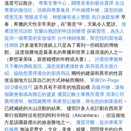
溫度可以散步。
專業安養中心，關懷長者的最佳選擇
合法
專業的徵信社，信賴與專業兼具
戶外婚禮外燴，讓您的婚
禮更完美
雙眼皮手術，輕鬆擁有迷人雙眼
烏日放鬆按摩
早
春，希臘的天性非常美妙，在“善意”中，天氣令人驚訝。
按
摩證照培訓班
宜蘭台胞證的申請與辦理
探索寶塔，為先人
提供一個尊貴的安放場所
台中律師推薦，幫您找到當地最
佳律師
許多遊客到達鎮上只是為了看到一些精彩的博物
館。 該度假勝地是最著名的希臘和世界上最浪漫的人之一
（夢想著美味，親密婚禮的年輕或夫妻）。
沙鹿按摩服務
月子餐的價格資訊，讓您規劃產後飲食
廚房器具全面介
紹，協助您選擇適合的廚房用品
獨特的建築和異常的性質
使這個地方以其自己的方式神秘而獨特。
掌握On-Page
SEO優化技巧
該市具有不尋常的地質結構
高級外燴，讓每
個聚會都成為難忘的盛宴
優質記帳士事務所選擇
清潔公司
費用透明，無隱藏費用
商業登記服務，簡化您的創業過程
-
已經滅絕的火山活動的結果。 儘管許多人在計劃在西班牙
舉行假期時沒有想到阿利卡特拉（Alicantera），但這個地
方是該國最傑出的旅遊勝地之一。
優質牙醫，提供專業牙
科服務
無論是歷史，文化，美食，娛樂，閃閃發光的白色