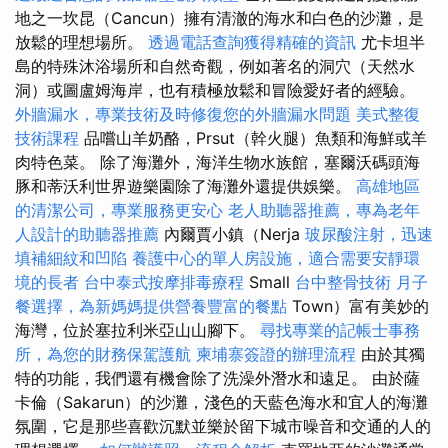
地之一坎昆（Cancun）擁有清澈的海水和白色的沙灘，是
放鬆的理想場所。
透過電話查詢獲得精確的資訊
尤卡坦半
島的特殊沐浴場所和自然奇觀，例如著名的洞穴（天然水
洞）或圖盧姆海岸，也有積極放鬆和冒險愛好者的經驗。
外牆漏水，專業技術及時修復您的外牆漏水問題
美式整復
技術課程
品嚐山羊奶酪，Prsut（幹火腿）魚類和海鮮或羊
肉特色菜。 除了海灘外，海洋生物水族館，塞爾沃碼頭海
豚和蒂沃利世界遊樂園除了海灘外還提供娛樂。
高雄地區
的清潔公司，專業服務更安心
老人助聽器推薦，專為老年
人設計的助聽器推薦
內爾賈小鎮（Nerja
玻尿酸注射，迅速
填補細紋和凹陷
養護中心的單人房設施，適合需要安靜環
境的長者
台中泰式按摩排毒療程
Small
台中整骨技術
月子
餐選擇，為新媽媽提供營養豐富的餐點
Town）富有美妙的
海灣，位於塞拉利米亞山山腳下。
尋找專業的記帳士事務
所，為您的財務保駕護航
柬埔寨簽證的辦理流程
由於其獨
特的功能，我們還有機會除了洗澡外潛水和遠足。 由於薩
卡倫（Sakarun）的沙灘，淺色的天藍色海水和宜人的海灘
氛圍，它是那些喜歡沉默並樂於留下城市噪音和交通的人的