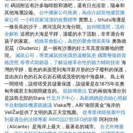
程
碼頭附近有許多咖啡館和酒吧，還有日光浴室，陽傘和
其他海灘設備。
台中搬家公司推薦，為你介紹當地優質搬
家公司
一小時居家清潔的收費標準
實際上，Iztuzu海灘是
一條長長的沙子，將河流與大海分開。
如何辦護照，流程
全解析
這裡的大海是平靜，溫暖的水下流動，非常適合有
孩子的家庭。
精緻茶會點心，為您的聚會增添美味
奧魯德
尼茲（Oludeniz）是一個有沙灘的好土耳其度假勝地的體
現。
滅鼠公司，專業滅鼠技術讓您遠離鼠患
國際整復師資
格證照
骨導式助聽器，了解這種革命性的聽力輔助技術
海
灣的平靜，藍色的表面受到海洋新月形的沙子廢料的保護，
並由灰白色的石灰石岩石構成茂密的地中海森林。 島上有
一間燈塔，該燈塔受其儲量保護，該儲量是在1875年在奧
匈帝國君主制期間建造的。
筋師傅療法
它的兩個海灘分別
是該島北部的Stara
竹北月子中心，為新媽媽提供細心照顧
半自動咖啡機選購建議
Vlaka灣，A和“南部黃金”海岸的
VeliŽal提供了文明的真正天堂氛圍。
從專業律師推薦中找
到最適合的法律專家
RWD設計對SEO的影響
阿利坎特
（Alicante）是海岸上最大，最著名的城市。
台北外燴服