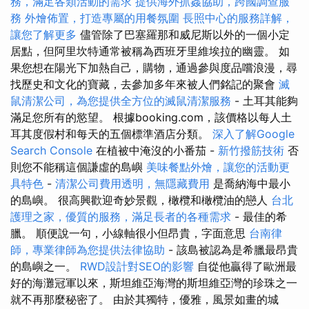
務，滿足各類活動的需求
提供海外抓姦協助，跨國調查服
務
外燴佈置，打造專屬的用餐氛圍
長照中心的服務詳解，
讓您了解更多
儘管除了巴塞羅那和威尼斯以外的一個小定
居點，但阿里坎特通常被稱為西班牙里維埃拉的幽靈。 如
果您想在陽光下加熱自己，購物，通過參與度品嚐浪漫，尋
找歷史和文化的寶藏，去參加多年來被人們銘記的聚會
滅
鼠清潔公司，為您提供全方位的滅鼠清潔服務
- 土耳其能夠
滿足您所有的慾望。 根據booking.com，該價格以每人土
耳其度假村和每天的五個標準酒店分類。
深入了解Google
Search Console
在植被中淹沒的小番茄 -
新竹撥筋技術
否
則您不能稱這個謙虛的島嶼
美味餐點外燴，讓您的活動更
具特色
-
清潔公司費用透明，無隱藏費用
是喬納海中最小
的島嶼。 很高興歡迎奇妙景觀，橄欖和橄欖油的戀人
台北
護理之家，優質的服務，滿足長者的各種需求
- 最佳的希
臘。 順便說一句，小線軸很小但昂貴，字面意思
台南律
師，專業律師為您提供法律協助
- 該島被認為是希臘最昂貴
的島嶼之一。
RWD設計對SEO的影響
自從他贏得了歐洲最
好的海灘冠軍以來，斯坦維亞海灣的斯坦維亞灣的珍珠之一
就不再那麼秘密了。 由於其獨特，優雅，風景如畫的城