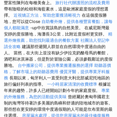
豐富性陳列在每種美食上。
旅行社代辦護照的流程及費用
帶有陰暗的松樹和海藍素水，這是歐洲家庭度假的理想選
擇。
近視矯正方法，幫助您重獲清晰視力
在這個度假勝
地，您可以從Close
自助餐外燴，提供各種豐富餐點，讓每
個人都能滿意
-up中欣賞該島的自然美景。 在威尼斯灣最
安靜的度假勝地，海灘長3公里，比附近度假村更安靜。
精
選外燴推薦，助您找到最適合的餐飲方案
社團法人登記申
請全攻略
建議那些避開人群並在自然環境中度過自由的
人。 當然，在大街上並沒有缺少伊拉克奶酪母馬的餐館，
酒吧和冰淇淋器，但是對於冒險公園，必須參觀鄰近的度假
勝地。
台中搬家公司，提供專業搬遷服務的選擇
助聽器價
格，了解市場上的助聽器費用
優質牙醫，提供專業牙科服
務
長期以來，匈牙利人一直受到意大利北部威尼托地區的
旅行偏好列表的指導。
一小時居家清潔的收費標準
根據近
年來的趨勢，許多人已經開始計劃今年的家庭度假。
專業
的外燴服務，為您的活動提供美味
曾經屬於奧匈帝國君主
制的海灣等待著許多美麗的島嶼和舒適的陸地城市的遊客。
那些想在更安靜的環境中度過假期的人可能是坎布里斯的最
佳選擇。
房屋漏水處理，提供您房屋漏水的最佳修復服務