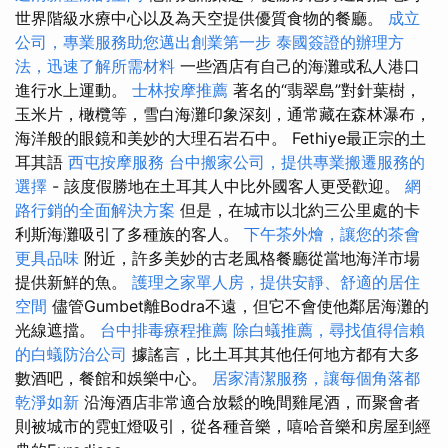
世界階級水療中心以及為天空提供優質食物的餐廳。
成立
公司，專業服務助您邁出創業第一步
泰國簽證的辦理方
法，迅速了解所需材料
一些酒店有自己的海灘或私人港口
進行水上運動。
士林按摩推薦
著名的“翡翠島”對針葉樹，
玉米片，橄欖等，雪白海灘印象深刻，通常藏在森林瀑布，
海洋般的眼鏡和美妙的大理石岩石中。 Fethiye最正宗的土
耳其語
西屯按摩服務
台中搬家公司，提供專業搬遷服務的
選擇
- 該度假勝地在土耳其人中比外國客人更受歡迎。
網
路行銷的全面解決方案
但是，在城市以北約三公里處的卡
利斯海灘吸引了多種族的客人。
下午茶外燴，讓您的茶會
更具品味
附近，許多美妙的古老風格餐廳從當地海洋市場
提供新鮮的魚。
護理之家單人房，提供安靜、舒適的居住
空間
儘管Gumbet離Bodra不遠，但它不會使他鄰居海灘的
光線遮擋。
台中排毒療程推薦
除白蟻推薦，尋找值得信賴
的白蟻防治公司
據謠言，比土耳其其他任何地方都有大多
數酒吧，餐館和娛樂中心。
居家清潔服務，讓每個角落都
乾淨如新
沿海酒店非常適合放鬆的晚間雞尾酒，而聚會者
則被城市的霓虹燈吸引，從各種音樂，嘻哈音樂和房屋到經