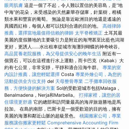
眼周肌膚
這是一個了不起，令人難以置信的美容島，是“地
中海”的花朵，未受感染的天然豪華存儲庫，針葉樹，柑橘
類水果和豐富的葡萄。 無論是靠近歐洲目的地還是遙遠的
異國西紅柿，每個人都可以找到合適的目的地。
高雄律師
推薦，選擇當地最值得信賴的律師
太平脊椎矯正
土耳其最
美麗的度假勝地的主要吸引力是附近的海灣甚至比藍色潟湖
更好，更誘人……水出租車從城市海灘到蝴蝶的神奇峽谷。
高品質養老院服務，為父母提供安心的晚年生活
附近有一
個寶石，可以在這裡進行水上運動，而卡巴克（Kabak）大
約有七公里，非常安靜，平靜和適合沿海牛群。
專業的室
內設計推薦，讓您輕鬆選擇
Costa
專業外燴公司，為您的
活動提供全方位支持
del
天母整骨專業
二手攤車回收服
務，方便快捷的解決方案
Sol的受歡迎城市包括Malaga，
Benalmadena，Nerja和Marbella。
打掃家裡，讓您的居
住環境更舒適
它的總部和訪問量最高的海岸旅遊勝地是馬
拉加。 在島的南部，巴斯卡是一個受歡迎的目的地，擁有
美麗的海灘和鄰近山脈的超級景色。
桃園搬家公司，專業
服務讓你搬家更輕鬆
Comprehensive Accounting Firm