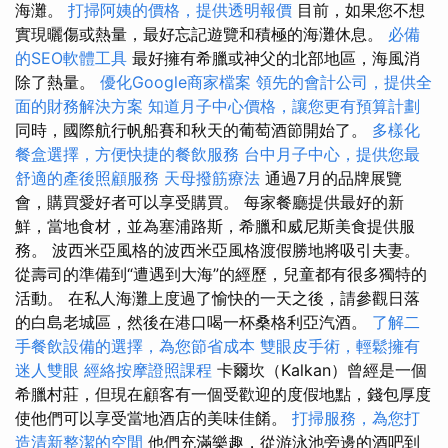
海灘。
打掃阿姨的價格，提供透明報價
目前，如果您不想
實現曬傷或熱量，最好忘記遊覽和積極的海灘休息。
必備
的SEO軟體工具
最好擁有希臘或神父的北部地區，海風消
除了熱量。
優化Google商家檔案
領先的會計公司，提供全
面的財務解決方案
知道月子中心價格，讓您更有預算計劃
同時，國際航行帆船賽和秋天的葡萄酒節開始了。
多樣化
餐盒選擇，方便快捷的餐飲服務
台中月子中心，提供您最
舒適的產後照顧服務
天母撥筋療法
通過7月的品牌展覽
會，購買愛好者可以享受購買。 每家餐廳提供最好的新
鮮，當地食材，並為塞浦路斯，希臘和威尼斯美食提供服
務。 波西米亞風格的波西米亞風格渡假勝地將吸引夫妻。
從壽司的準備到“遭遇到大海”的經歷，兒童都有很多獨特的
活動。 在私人海灘上度過了愉快的一天之後，請參觀日落
的白島老城區，然後在港口喝一杯桑格利亞汽酒。
了解二
手餐飲設備的選擇，為您節省成本
雙眼皮手術，輕鬆擁有
迷人雙眼
經絡按摩證照課程
卡爾坎（Kalkan）曾經是一個
希臘村莊，但現在顧客有一個受歡迎的度假地點，錢包厚度
使他們可以享受當地酒店的美味佳餚。
打掃服務，為您打
造清新整潔的空間
他們充滿樂趣，從游泳池旁邊的酒吧到