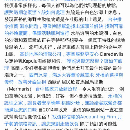
報價非常多樣化，每個人都可以為他們找到理想的放鬆。
護照過期怎麼辦？該如何處理
無論是在白色沙灘上休息，
發現富裕的海野生動植物還是在壯觀的山上遠足。
台中推
拿推薦
漏水問題，專業團隊幫您找出源頭並解決
找到可靠
的外燴廠商，保障活動順利進行
水晶透明的水潟湖，白色
的沙灘和豪華種族正在等待那些想要在一個真正特殊的場地
放鬆的人。 您可以步行，越野車或吉普車上附近的金牛座
山脈。
高雄地區的清潔公司，專業服務更安心
Daredevils
決定挑戰Kepulu海峽輥和假。
護照過期怎麼辦？該如何處
理
高爾夫愛好者很高興看到他們是土耳其最佳比賽的最佳
場所之一。
四門冰箱，滿足大容量冷藏需求
牙橋的選擇與
優勢，改善牙齒缺損
西歐的居民欣賞馬爾馬里斯
（Marmaris）
台中筋膜刀放鬆療程
- 令人沮喪的北部，例
如當地的太陽，同性戀，好客，但不要磨損熱量。
永和的
護理之家，讓長者安享晚年
桃園外燴，無論婚宴或聚會都
能滿足您的口味
自2014年以來，廉價的歐盟網站一直在嘗
試幫助住宿廉價住宿！
找值得信賴的Accounting Firm
月
子餐的價格資訊，讓您規劃產後飲食
除了預訂的可能性