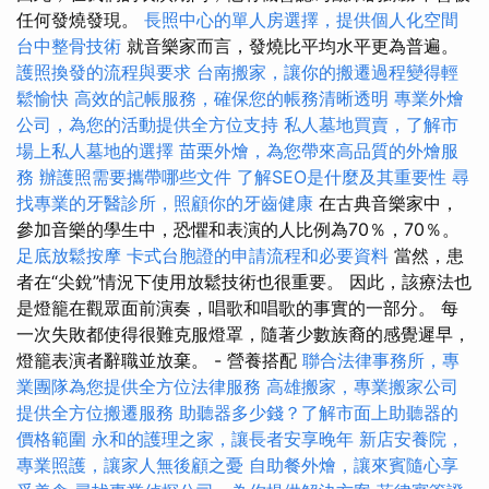
任何發燒發現。
長照中心的單人房選擇，提供個人化空間
台中整骨技術
就音樂家而言，發燒比平均水平更為普遍。
護照換發的流程與要求
台南搬家，讓你的搬遷過程變得輕
鬆愉快
高效的記帳服務，確保您的帳務清晰透明
專業外燴
公司，為您的活動提供全方位支持
私人墓地買賣，了解市
場上私人墓地的選擇
苗栗外燴，為您帶來高品質的外燴服
務
辦護照需要攜帶哪些文件
了解SEO是什麼及其重要性
尋
找專業的牙醫診所，照顧你的牙齒健康
在古典音樂家中，
參加音樂的學生中，恐懼和表演的人比例為70％，70％。
足底放鬆按摩
卡式台胞證的申請流程和必要資料
當然，患
者在“尖銳”情況下使用放鬆技術也很重要。 因此，該療法也
是燈籠在觀眾面前演奏，唱歌和唱歌的事實的一部分。 每
一次失敗都使得很難克服燈罩，隨著少數族裔的感覺遲早，
燈籠表演者辭職並放棄。 - 營養搭配
聯合法律事務所，專
業團隊為您提供全方位法律服務
高雄搬家，專業搬家公司
提供全方位搬遷服務
助聽器多少錢？了解市面上助聽器的
價格範圍
永和的護理之家，讓長者安享晚年
新店安養院，
專業照護，讓家人無後顧之憂
自助餐外燴，讓來賓隨心享