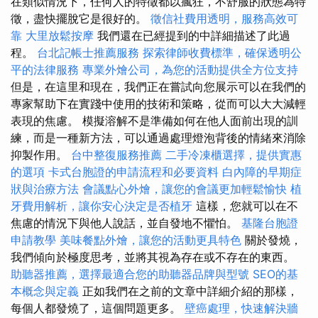
在類似情況下，任何人的特徵都以瘋狂，不舒服的狀態為特
徵，盡快擺脫它是很好的。
徵信社費用透明，服務高效可
靠
大里放鬆按摩
我們還在已經提到的中詳細描述了此過
程。
台北記帳士推薦服務
探索律師收費標準，確保透明公
平的法律服務
專業外燴公司，為您的活動提供全方位支持
但是，在這里和現在，我們正在嘗試向您展示可以在我們的
專家幫助下在實踐中使用的技術和策略，從而可以大大減輕
表現的焦慮。 模擬溶解不是準備如何在他人面前出現的訓
練，而是一種新方法，可以通過處理燈泡背後的情緒來消除
抑製作用。
台中整復服務推薦
二手冷凍櫃選擇，提供實惠
的選項
卡式台胞證的申請流程和必要資料
白內障的早期症
狀與治療方法
會議點心外燴，讓您的會議更加輕鬆愉快
植
牙費用解析，讓你安心決定是否植牙
這樣，您就可以在不
焦慮的情況下與他人說話，並自發地不懼怕。
基隆台胞證
申請教學
美味餐點外燴，讓您的活動更具特色
關於發燒，
我們傾向於極度思考，並將其視為存在或不存在的東西。
助聽器推薦，選擇最適合您的助聽器品牌與型號
SEO的基
本概念與定義
正如我們在之前的文章中詳細介紹的那樣，
每個人都發燒了，這個問題更多。
壁癌處理，快速解決牆