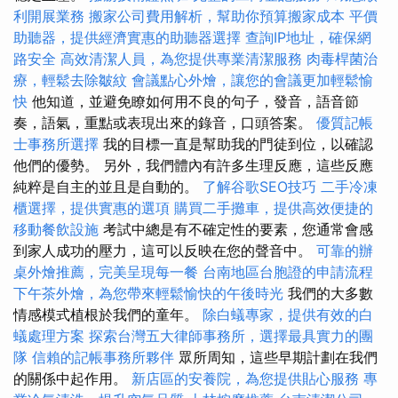
利開展業務
搬家公司費用解析，幫助你預算搬家成本
平價
助聽器，提供經濟實惠的助聽器選擇
查詢IP地址，確保網
路安全
高效清潔人員，為您提供專業清潔服務
肉毒桿菌治
療，輕鬆去除皺紋
會議點心外燴，讓您的會議更加輕鬆愉
快
他知道，並避免瞭如何用不良的句子，發音，語音節
奏，語氣，重點或表現出來的錄音，口頭答案。
優質記帳
士事務所選擇
我的目標一直是幫助我的門徒到位，以確認
他們的優勢。 另外，我們體內有許多生理反應，這些反應
純粹是自主的並且是自動的。
了解谷歌SEO技巧
二手冷凍
櫃選擇，提供實惠的選項
購買二手攤車，提供高效便捷的
移動餐飲設施
考試中總是有不確定性的要素，您通常會感
到家人成功的壓力，這可以反映在您的聲音中。
可靠的辦
桌外燴推薦，完美呈現每一餐
台南地區台胞證的申請流程
下午茶外燴，為您帶來輕鬆愉快的午後時光
我們的大多數
情感模式植根於我們的童年。
除白蟻專家，提供有效的白
蟻處理方案
探索台灣五大律師事務所，選擇最具實力的團
隊
信賴的記帳事務所夥伴
眾所周知，這些早期計劃在我們
的關係中起作用。
新店區的安養院，為您提供貼心服務
專