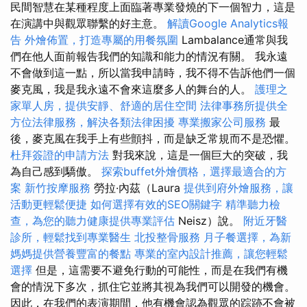
民間智慧在某種程度上面臨著專業發燒的下一個智力，這是
在演講中與觀眾聯繫的好主意。
解讀Google Analytics報
告
外燴佈置，打造專屬的用餐氛圍
Lambalance通常與我
們在他人面前報告我們的知識和能力的情況有關。 我永遠
不會做到這一點，所以當我申請時，我不得不告訴他們一個
麥克風，我是我永遠不會來這麼多人的舞台的人。
護理之
家單人房，提供安靜、舒適的居住空間
法律事務所提供全
方位法律服務，解決各類法律困擾
專業搬家公司服務
最
後，麥克風在我手上有些顫抖，而是缺乏常規而不是恐懼。
杜拜簽證的申請方法
對我來說，這是一個巨大的突破，我
為自己感到驕傲。
探索buffet外燴價格，選擇最適合的方
案
新竹按摩服務
勞拉·內茲（Laura
提供到府外燴服務，讓
活動更輕鬆便捷
如何選擇有效的SEO關鍵字
精準聽力檢
查，為您的聽力健康提供專業評估
Neisz）說。
附近牙醫
診所，輕鬆找到專業醫生
北投整骨服務
月子餐選擇，為新
媽媽提供營養豐富的餐點
專業的室內設計推薦，讓您輕鬆
選擇
但是，這需要不避免行動的可能性，而是在我們有機
會的情況下多次，抓住它並將其視為我們可以開發的機會。
因此，在我們的表演期間，他有機會認為觀眾的踪跡不會被