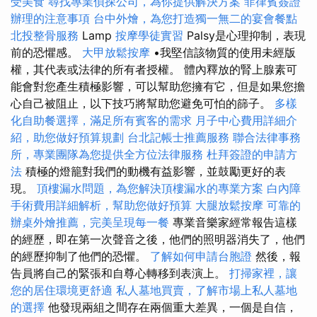
受美食
尋找專業偵探公司，為你提供解決方案
菲律賓簽證
辦理的注意事項
台中外燴，為您打造獨一無二的宴會餐點
北投整骨服務
Lamp
按摩學徒實習
Palsy是心理抑制，表現
前的恐懼感。
大甲放鬆按摩
•我堅信該物質的使用未經版
權，其代表或法律的所有者授權。 體內釋放的腎上腺素可
能會對您產生積極影響，可以幫助您擁有它，但是如果您擔
心自己被阻止，以下技巧將幫助您避免可怕的篩子。
多樣
化自助餐選擇，滿足所有賓客的需求
月子中心費用詳細介
紹，助您做好預算規劃
台北記帳士推薦服務
聯合法律事務
所，專業團隊為您提供全方位法律服務
杜拜簽證的申請方
法
積極的燈籠對我們的動機有益影響，並鼓勵更好的表
現。
頂樓漏水問題，為您解決頂樓漏水的專業方案
白內障
手術費用詳細解析，幫助您做好預算
大腿放鬆按摩
可靠的
辦桌外燴推薦，完美呈現每一餐
專業音樂家經常報告這樣
的經歷，即在第一次聲音之後，他們的照明器消失了，他們
的經歷抑制了他們的恐懼。
了解如何申請台胞證
然後，報
告員將自己的緊張和自尊心轉移到表演上。
打掃家裡，讓
您的居住環境更舒適
私人墓地買賣，了解市場上私人墓地
的選擇
他發現兩組之間存在兩個重大差異，一個是自信，