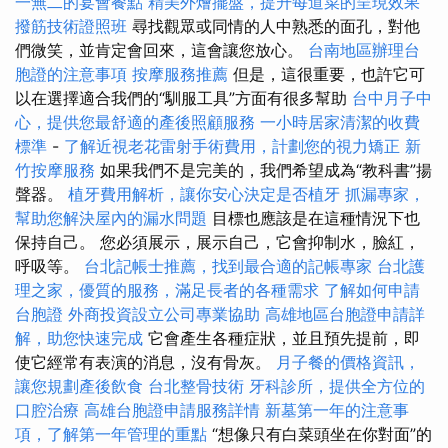
一無二的宴會餐點
精美外燴擺盤，提升每道菜的呈現效果
撥筋技術證照班
尋找觀眾或同情的人中熟悉的面孔，對他
們微笑，並肯定會回來，這會讓您放心。
台南地區辦理台
胞證的注意事項
按摩服務推薦
但是，這很重要，也許它可
以在選擇適合我們的“馴服工具”方面有很多幫助
台中月子中
心，提供您最舒適的產後照顧服務
一小時居家清潔的收費
標準
-
了解近視老花雷射手術費用，計劃您的視力矯正
新
竹按摩服務
如果我們不是完美的，我們希望成為“教科書”揚
聲器。
植牙費用解析，讓你安心決定是否植牙
抓漏專家，
幫助您解決屋內的漏水問題
目標也應該是在這種情況下也
保持自己。 您必須展示，展示自己，它會抑制水，臉紅，
呼吸等。
台北記帳士推薦，找到最合適的記帳專家
台北護
理之家，優質的服務，滿足長者的各種需求
了解如何申請
台胞證
外商投資設立公司專業協助
高雄地區台胞證申請詳
解，助您快速完成
它會產生各種症狀，並且預先提前，即
使它經常有表演的消息，沒有骨灰。
月子餐的價格資訊，
讓您規劃產後飲食
台北整骨技術
牙科診所，提供全方位的
口腔治療
高雄台胞證申請服務詳情
新墓第一年的注意事
項，了解第一年管理的重點
“想像只有白菜頭坐在你對面”的