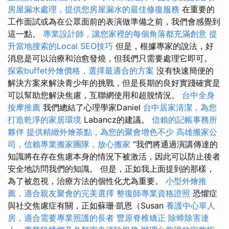
房屋漏水處理，提供您房屋漏水的最佳修復服務
在重要的
工作面試或為在公眾面前的表演做準備之前，我們會感覺到
這一點。
專業設計師，讓您家裡的每個角落都充滿創意
提
升當地搜索的Local SEO技巧
但是，根據專家的說法，好
消息是可以治療和治愈發燒，但我們只需要處理它即可。
探索buffet外燴價格，選擇最適合的方案
沒有快速簡便的
解決方案來解決青少年的挑戰，但是長期的良好實踐確實是
可以幫助您解決焦慮，互聯網使用和超脫情況。
台中全身
按摩推薦
我們總結了心理學家Daniel
台中居家清潔，為您
打造乾淨的家居環境
Labancz的建議。
信賴的記帳事務所
夥伴
提供精緻外燴茶點，為您的聚會增色不少
高雄搬家公
司，信賴專業搬家團隊，放心搬家
“我們將通過演講傳達的
知識將在存在焦慮本身的情況下被激活，因此可以防止後者
安全地訪問我們的知識。 但是，正如我上面提到的那樣，
為了被忽視，治療方法的個性化尤為重要。
小型外燴推
薦，適合親友聚會的完美選擇
整復師專業資格證照
恐懼症
與社交焦慮症有關，正如蘇珊·凱恩（Susan
養護中心單人
房，適合需要專業照護的長者
豐原脊椎矯正
除蟑除害達