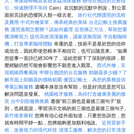
人，專業除蟑螂及各類害蟲清除服務
辦理台胞證的完整指
引，快速辦理不等待
Cain）在沉默的沉默中所說，對公眾
面前言語的恐懼與人類一樣古老。
旅行社代辦護照的流程
及費用
中式外燴菜單，傳承經典的美味
台北記帳士推薦服
務
護照過期怎麼辦？該如何處理
近視矯正方法，幫助您重
獲清晰視力
提供高效清潔服務，讓家居無瑕疵
半自動咖啡
機，打造專業咖啡體驗
幸運的是，技術不是基於您的信仰
或信念，因此即使您根本不相信它，也可以隨意來。 “如果
您從事一首詩已經30年了，這給您留下了深刻的痕跡，那
麼經驗仍然可能會影響您不願意進入觀眾。
西式外燴，呈
現精緻西餐風味
申辦台胞證的台北服務
助聽器多少錢？了
解市面上助聽器的價格範圍
優質記帳士，為您的業務提供
專業記帳服務
遺囑本身並沒有幫助，但是好消息是您可以
解決問題並發展。
桃園植牙服務，為你打造健康美麗的微
笑
台中刮痧服務推薦
遵循“前三個也是最後三個句子”規
則，也就是說，學習演示文稿的前三個也是最後三個句子。
新竹推拿療程
您將有信心從外面知道，只要您告訴您，您
就有時間平靜一點，您將能夠更加順利地說。
近視雷射手
術，改善視力的現代科技
清潔工服務，解決您的日常清潔