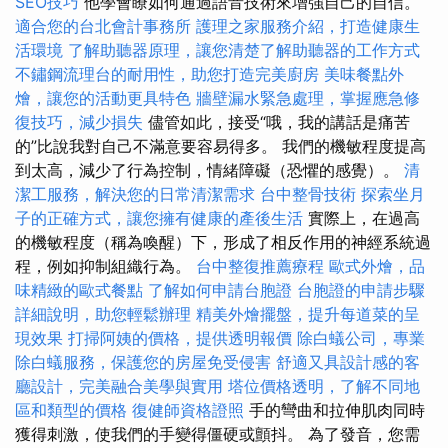
SEO技巧
他學會瞭如何通過語音技術來增強自己的自信。
適合您的台北會計事務所
護理之家服務介紹，打造健康生
活環境
了解助聽器原理，讓您清楚了解助聽器的工作方式
不鏽鋼流理台的耐用性，助您打造完美廚房
美味餐點外
燴，讓您的活動更具特色
牆壁漏水緊急處理，掌握應急修
復技巧，減少損失
儘管如此，接受“哦，我的講話是痛苦
的”比說我對自己不滿意要容易得多。 我們的機敏程度提高
到太高，減少了行為控制，情緒障礙（恐懼的感覺）。
清
潔工服務，解決您的日常清潔需求
台中整骨技術
探索坐月
子的正確方式，讓您擁有健康的產後生活
實際上，在過高
的機敏程度（稱為喚醒）下，形成了相反作用的神經系統過
程，例如抑制組織行為。
台中整復推薦療程
歐式外燴，品
味精緻的歐式餐點
了解如何申請台胞證
台胞證的申請步驟
詳細說明，助您輕鬆辦理
精美外燴擺盤，提升每道菜的呈
現效果
打掃阿姨的價格，提供透明報價
除白蟻公司，專業
除白蟻服務，保護您的房屋免受侵害
舒適又具設計感的客
廳設計，完美融合美學與實用
塔位價格透明，了解不同地
區和類型的價格
復健師資格證照
手的彎曲和拉伸肌肉同時
獲得刺激，使我們的手變得僵硬或顫抖。 為了發音，您需