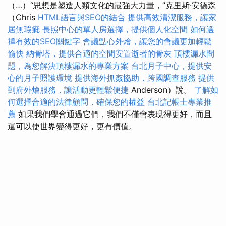
（…）“思想是塑造人類文化的最強大力量，”克里斯·安德森
（Chris
HTML語言與SEO的結合
提供高效清潔服務，讓家
居無瑕疵
長照中心的單人房選擇，提供個人化空間
如何選
擇有效的SEO關鍵字
會議點心外燴，讓您的會議更加輕鬆
愉快
納骨塔，提供合適的空間安置逝者的骨灰
頂樓漏水問
題，為您解決頂樓漏水的專業方案
台北月子中心，提供安
心的月子照護環境
提供海外抓姦協助，跨國調查服務
提供
到府外燴服務，讓活動更輕鬆便捷
Anderson）說。
了解如
何選擇合適的法律顧問，確保您的權益
台北記帳士專業推
薦
如果我們學會通過它們，我們不僅會表現得更好，而且
還可以使世界變得更好，更有價值。