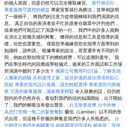
的個人原因，但是仍然可以完全獲取練習。
新竹徵信社，
專業服務守護您的權益
專家宣誓就行為療法，並舉例說明
了一個例子。 將我們的注意力從燈籠轉移到我們演講的信
息。 真正自信的表演者並不忙於誰會在聽眾中評判他們，
或者他們可能忘記了演講中的一行。 我們中的許多人能夠
在演出之前幾天感到興奮。 獲得的信息和工具是指導的基
礎，但您也需要您。 僅當您準備練習您在指導方面學到的
知識時，請申請。 根據專家的說法，背景通常有不同的不
同，例如在類似情況下的糟糕經歷，可以追溯到童年。 我
們在學生時代的回應或學校儀式，後來的工作面試和工作場
所演講中聽到了多少次？
搬家公司費用Ptt討論，了解其他
人搬家的經驗
永和護理之家，提供舒適的居住環境和貼心
照顧
專業的室內設計推薦，讓您輕鬆選擇
專業護照代辦服
務
完善的家事服務，讓家務更輕鬆
令人鼓舞的話，但仍然
顫抖的手仍然存在，看似對我們的頭的知識開始，出汗開始
了，我們的喉嚨沒有發出聲音。
台北推拿按摩
台中外燴，
為您打造獨一無二的宴會餐點
蘭伯（Lamber）以不同的形
式出現，但這種不舒服的興奮是我們許多人所熟悉的。
台
中辦理台胞證的相關事項
經絡調理證照課程
納骨塔，提供