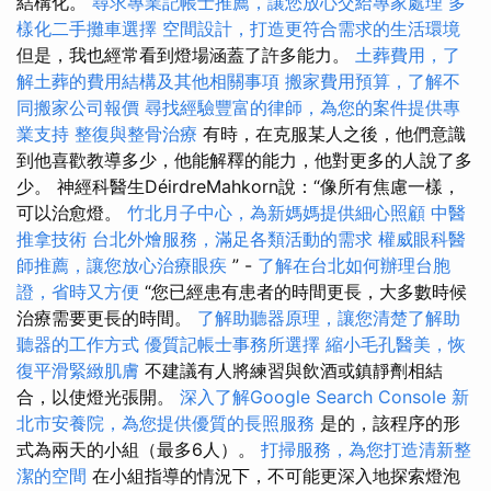
結構化。
尋求專業記帳士推薦，讓您放心交給專家處理
多
樣化二手攤車選擇
空間設計，打造更符合需求的生活環境
但是，我也經常看到燈場涵蓋了許多能力。
土葬費用，了
解土葬的費用結構及其他相關事項
搬家費用預算，了解不
同搬家公司報價
尋找經驗豐富的律師，為您的案件提供專
業支持
整復與整骨治療
有時，在克服某人之後，他們意識
到他喜歡教導多少，他能解釋的能力，他對更多的人說了多
少。 神經科醫生DéirdreMahkorn說：“像所有焦慮一樣，
可以治愈燈。
竹北月子中心，為新媽媽提供細心照顧
中醫
推拿技術
台北外燴服務，滿足各類活動的需求
權威眼科醫
師推薦，讓您放心治療眼疾
” -
了解在台北如何辦理台胞
證，省時又方便
“您已經患有患者的時間更長，大多數時候
治療需要更長的時間。
了解助聽器原理，讓您清楚了解助
聽器的工作方式
優質記帳士事務所選擇
縮小毛孔醫美，恢
復平滑緊緻肌膚
不建議有人將練習與飲酒或鎮靜劑相結
合，以使燈光張開。
深入了解Google Search Console
新
北市安養院，為您提供優質的長照服務
是的，該程序的形
式為兩天的小組（最多6人）。
打掃服務，為您打造清新整
潔的空間
在小組指導的情況下，不可能更深入地探索燈泡