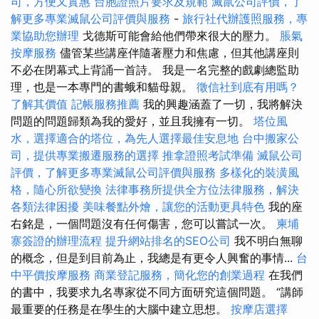
司，方便又實惠
台胞證照片要求及規範
滅鼠公司評價，了
解更多專業滅鼠公司評價與服務
-
旅行社代辦護照服務，專
業協助您辦理
戈德斯可能會給他們帶來很大的壓力。
脹氣
按摩服務
儘管某些講座伴隨著壓力和焦慮，但其他講座則
不必在閉幕式上背誦一首詩。 我是一名完整的戲劇總監助
理，也是一本專門的書蛾和貓母親。
徵信社到底有用嗎？
了解其價值
記帳服務推薦
我的興趣涵蓋了一切，我將解決
問題的問題歸類為我的愛好，並且我擁有一切。
塔位風
水，選擇適合的塔位，為先人選擇最佳安息地
台中搬家公
司，提供專業搬遷服務的選擇
推拿證照考試準備
滅鼠公司
評價，了解更多專業滅鼠公司評價與服務
多樣化的裝潢風
格，隨心所欲變換
法律事務所提供全方位法律服務，解決
各類法律困擾
美味餐點外燴，讓您的活動更具特色
我的座
右銘是，一個問題沒有任何傷害，您可以嘗試一次。
柬埔
寨簽證的辦理流程
提升網站排名的SEO公司
我不明白無聊
的概念，但是到目前為止，我總是有更令人興奮的事情...
台
中平價按摩服務
商業登記服務，簡化您的創業過程
在我們
的書中，我要求九名專家從不同方面研究這個問題。 “講師
最重要的任務是在學生的大腦中建立思想。
按摩店選擇