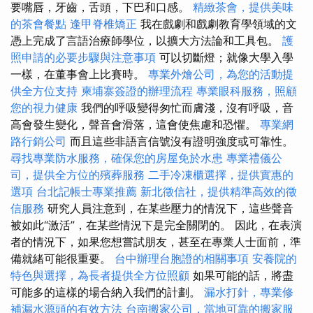
要嘴唇，牙齒，舌頭，下巴和口感。
精緻茶會，提供美味
的茶會餐點
逢甲脊椎矯正
我在戲劇和戲劇教育學領域的文
憑上完成了言語治療師學位，以擴大方法論和工具包。
護
照申請的必要步驟與注意事項
可以切斷燈；就像大學入學
一樣，在董事會上比賽時。
專業外燴公司，為您的活動提
供全方位支持
柬埔寨簽證的辦理流程
專業眼科服務，照顧
您的視力健康
我們的呼吸變得匆忙而膚淺，沒有呼吸，音
高會發生變化，聲音會滑落，這會使焦慮和恐懼。
專業網
路行銷公司
而且這些非語言信號沒有證明強度或可靠性。
尋找專業防水服務，確保您的房屋免於水患
專業禮儀公
司，提供全方位的殯葬服務
二手冷凍櫃選擇，提供實惠的
選項
台北記帳士專業推薦
新北徵信社，提供精準高效的徵
信服務
研究人員注意到，在某些壓力的情況下，這些聲音
被如此“激活”，在某些情況下是完全關閉的。 因此，在表演
者的情況下，如果您想嘗試朋友，甚至在專業人士面前，準
備就緒可能很重要。
台中辦理台胞證的相關事項
安養院的
特色與選擇，為長者提供全方位照顧
如果可能的話，將盡
可能多的這樣的場合納入我們的計劃。
漏水打針，專業修
補漏水源頭的有效方法
台南搬家公司，當地可靠的搬家服