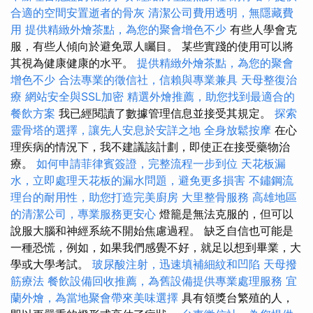
合適的空間安置逝者的骨灰
清潔公司費用透明，無隱藏費
用
提供精緻外燴茶點，為您的聚會增色不少
有些人學會克
服，有些人傾向於避免眾人矚目。 某些實踐的使用可以將
其視為健康健康的水平。
提供精緻外燴茶點，為您的聚會
增色不少
合法專業的徵信社，信賴與專業兼具
天母整復治
療
網站安全與SSL加密
精選外燴推薦，助您找到最適合的
餐飲方案
我已經閱讀了數據管理信息並接受其規定。
探索
靈骨塔的選擇，讓先人安息於安詳之地
全身放鬆按摩
在心
理疾病的情況下，我不建議該計劃，即使正在接受藥物治
療。
如何申請菲律賓簽證，完整流程一步到位
天花板漏
水，立即處理天花板的漏水問題，避免更多損害
不鏽鋼流
理台的耐用性，助您打造完美廚房
大里整骨服務
高雄地區
的清潔公司，專業服務更安心
燈籠是無法克服的，但可以
說服大腦和神經系統不開始焦慮過程。 缺乏自信也可能是
一種恐慌，例如，如果我們感覺不好，就足以想到畢業，大
學或大學考試。
玻尿酸注射，迅速填補細紋和凹陷
天母撥
筋療法
餐飲設備回收推薦，為舊設備提供專業處理服務
宜
蘭外燴，為當地聚會帶來美味選擇
具有領獎台繁殖的人，