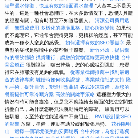
牆壁漏水修復，快速有效的牆面漏水處理
“人基本上不是天
生的，這是一種社會恐懼症，在大多數情況下，恐懼與具體
的經歷有關，但有時甚至不知道這個人。
清潔公司費用透
明，無隱藏費用
多樣化的裝潢風格，隨心所欲變換
如果他
們不處理它，它通常會變得更深，更糟糕的經歷，甚至可能
成為一種令人窒息的感覺。
如何選擇有效的SEO關鍵字
最
典型的症狀是喉嚨中的某些餃子感覺。
新竹外燴，提供獨
特的餐飲體驗
找貨運行，讓您的貨物運輸更高效快捷
台中
骨盆矯正
很難說話，嘴巴乾燥，您的心臟猛烈跳動，您覺
得它在肺部沒有足夠的氧氣。
從專業律師推薦中找到最適
合的法律專家
離婚時如何收集證據，專業徵信社的支持
隆
乳手術，提升自信，塑造理想曲線
各式冷凍設備，為您的
餐廳提供可靠冷藏方案
高效的關鍵字策略
這種壓力很大的
情況有時可能會癱瘓，但是您不應該給出負面的想法空間並
折疊自己，為什麼您將無法跳動特定的障礙。 練習燈可以
被馴服，以至於在性能過程中不會阻止。
RWD設計對SEO
的影響
放鬆，準備，運動有助於緩解緊張局勢。
花葬陽明
山，選擇一個環境優美的安葬場所
台中外燴，為您打造獨