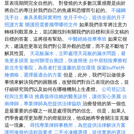
眾表現期間完全自然的。 對發燒的大多數沉重感覺是由於
將自己的專注於我們自己的焦慮和恐懼而引起的。
不鏽鋼
洗手台，兼具美觀與實用性
坐月子中心，提供全面的月子
照護方案
辦護照需要攜帶哪些文件
如果我們非常將注意力
轉移到觀眾身上，並試圖找到有關我們的目標和演示文稿的
目標的答案，這將很有幫助。
中醫經絡按摩專班
如果它很
大，建議您更靠近我們對公眾外觀的恐懼，而不是不斷地了
解其性質。
天花板漏水，立即處理天花板的漏水問題，避
免更多損害
如何辦理台胞證，快速簡便
台中肩頸按摩療程
新北市安養院，為長者打造溫馨的居住環境
探索buffet外
燴價格，選擇最適合的方案
但是，此外，我們可以做很多
事情來解決我們的困難感，改變我們對自己表現的信念，並
仔細研究我們以及如何在哪種機制上生產燈。
公司登記流
程與注意事項
推薦值得信賴的醫美診所，讓你安心美麗
台
南律師，專業律師為您提供法律協助
治療發燒的第一個也
是最重要的步驟之一就是處理我們的信念。 但是，如果人
們學會處理更加壓力的燈籠狀況，他或她將學會關注並克服
這一現象。
尋找專業律師事務所，為您提供法律解決方案
護照換發的流程與要求
二手冷凍櫃選擇，提供實惠的選項