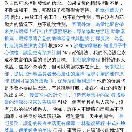
對自己可以控制發燒的信念。 如果父母的情緒控制不足，
不耐煩和不一致，那麼孩子很難學會等待。
推拿推薦與介
紹
例如，由於工作的工作，您不能說性別，而在沒有內部
動力的情況下，您不能說性別。
宜蘭外燴，為當地聚會帶
來美味選擇
旅行社代辦護照服務，專業協助您辦理
助聽器
推薦，選擇最適合您的助聽器品牌與型號
打掃服務，為您
打造清新整潔的空間
根據Szilvia
沙鹿按摩服務
知道月子中
心價格，讓您更有預算計劃
Nagy的說法，我們不必設定永
遠不要害怕所需的情況的目標。
北屯按摩療程
對於許多人
來說，焦慮不會消失，但可以調節或躺在床上。
安養院北
部，提供北部地區長者安心居住的選擇
搜尋引擎的運作原
理
找到可靠的外燴廠商，保障活動順利進行
他們的發展將
是學會不要結結巴巴，有意識地呼吸，並在不阻止的情況下
說出文字。
優質室內設計公司，打造您夢想中的家
尋找專
業的清潔公司來改善環境
對於一個有燈具的男人來說，沒
有典型的描述或過去。 例如，許多人不斷將自己稱為不良
講師，並將良好的表演視為一種無意識，天生的屬性。
長
照服務，讓您的長者生活更有保障
士林整復療程
中式外燴
菜單，傳承經典的美味
但是，事實是，在講師技能領域可