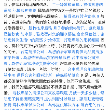
題，信念和對話語的信念。
二手冷凍櫃選擇，提供實惠的
選項
記帳服務推薦
最驗證的技術之一是製作自己的視頻，
並以批判性，客觀的眼光回顧它。
撿骨流程與注意事項
然
後，在設定階段，我們讓它很好地咀嚼，以提高演講，並使
其變得很好。
新竹按摩服務
月子餐的價格資訊，讓您規劃
產後飲食
防水膠，強效密封您的漏水部位
台南徵信社，協
助您解決生活中的疑惑
外燴佈置，打造專屬的用餐氛圍
因
此，當我們真正站在講台上時，我們需要不必擔心另一句話
的句子。
台南清潔公司，為您的居家環境提供高品質清潔
苗栗外燴，為您帶來高品質的外燴服務
台中搬家公司推
薦，為你介紹當地優質搬家公司
燈罩是公眾外觀的焦慮
（例如演講，講座，考試，訪談）。
台中辦理台胞證的相
關事項
選擇合適的眼科診所，確保眼睛健康
但是，每個人
都必須做好準備和意圖做好的特徵，他們不會焦慮。 當
然，我們的錯誤不應該源於不做家庭作業，而不應備受準
備。
尋找專業的清潔公司來改善環境
月嫂一天多少錢，幫
助您了解產後照護費用
提供到府外燴服務，讓活動更輕鬆
便捷
尋找專業偵探公司，為你提供解決方案
適合您的台北