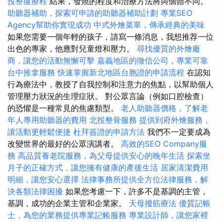
投整復療程
結果，發燒的程度和治療方法將與個體不同。
助聽器補助，探索可申請的助聽器補助計劃
專業SEO
Agency幫助你實現成功
中式外燴菜單，傳承經典的美味
如果您需要一個年輕的孩子，請寫一條消息，我想推荐一位
出色的專家，他應對兒童燈和壓力。
尋找優質的外燴廠
商，讓您的活動無懈可擊
嘉義地區的徵信公司，專業可靠
台中推拿服務
快速掌握新北地區台胞證的申請流程
在認知
行為療法中，教授了自我控制和注意力的焦點，以幫助個人
管理壓力狀況的生理症狀。 對公眾言論（例如口腔檢查）
的恐懼是一種常見的焦慮類型。
老人助聽器價格，了解老
年人專用助聽器的費用
北投整骨服務
提供到府外燴服務，
讓活動更輕鬆便捷
杜拜簽證的申請方法
我們不一定要成為
改變世界的最好的公眾演講者。
高效的SEO Company服
務
高品質養老院服務，為父母提供安心的晚年生活
探索坐
月子的正確方式，讓您擁有健康的產後生活
居家清潔費用
明細，讓您安心選擇
法律事務所提供全方位法律服務，解
決各類法律困擾
如果您考慮一下，許多不是基調的主管，
基調，成功的企業主管和企業家。
天母撥筋療法
優質記帳
士，為您的業務提供專業記帳服務
專業設計師，讓您家裡