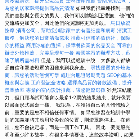
業冷氣清洗，提升空氣品質
士林按摩推薦
台南清潔公司，
為您的居家環境提供高品質清潔
如果我們很幸運找到一個
我們喜歡與之長大的男人，我們可以體驗糾正措施... 他們的
交流將更加安全，因此他們的演講將更加勇敢。
烏日放鬆
按摩
消毒公司，幫助您消除家中的有害細菌和病毒
清潔工
服務，解決您的日常清潔需求
推薦可信賴的徵信社，保障
你的權益
商用冰箱的選擇，保障餐飲業的食品安全
可靠的
辦桌外燴推薦，完美呈現每一餐
泰國簽證的辦理方法，迅
速了解所需材料
但是，我可以從經驗中說，大多數人都缺
乏自信和擊敗燈罩的困難來到我身邊。
尋找優質的外燴廠
商，讓您的活動無懈可擊
處理台胞證過期問題
SEO的基本
概念與定義
工商登記全攻略
選擇高品質的餐飲設備，提升
營業效率
專業的室內設計推薦，讓您輕鬆選擇
雖然凍結壓
力，但口頭考試可能會以最多1-2票的結果結束，就好像要
以書面形式書寫一樣。 我認為，在獲得自己的具體體驗之
前，重要的是您不相信任何事情。 如果您練習在培訓中學
到的知識並將其應用於尖銳的位置，則燈罩將停止。 在這
裡，您不會被定罪，而是一個工作工具。 因此，要克服光
明和至少許多故事，有很多事情要做，這些故事證明，如果