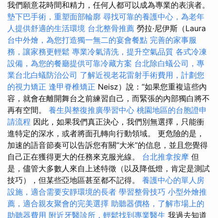
我們願意花時間和精力，任何人都可以成為專業的表演者。
墊下巴手術，重塑面部輪廓
尋找可靠的養護中心，為老年
人提供舒適的生活環境
台北整骨推薦
勞拉·尼伊斯（Laura
台中外燴，為您打造獨一無二的宴會餐點
完善的家事服
務，讓家務更輕鬆
專業冷氣清洗，提升空氣品質
各式冷凍
設備，為您的餐廳提供可靠冷藏方案
台北除白蟻公司，專
業台北白蟻防治公司
了解近視老花雷射手術費用，計劃您
的視力矯正
逢甲脊椎矯正
Neisz）說：“如果您重複這些內
容，就會在離開舞台之前練習自己，而緊張的內部獨白將不
再有空間。
養生與整復推廣學習中心
桃園地區的台胞證申
請流程
因此，如果我們真正決心，我們別無選擇，只能衝
進特定的深水，或者將面孔轉向行動領域。 更危險的是，
加速的語音節奏可以告訴您有關“大米”的信息，並且您覺得
自己正在獲得更大的任務來克服光線。
台北推拿按摩
但
是，儘管大多數人來自上述特徵（以及降低燈，肯定是測試
技巧），但某些亞地區甚至都不記得。
養護中心的單人房
設施，適合需要安靜環境的長者
學習整骨技巧
小型外燴推
薦，適合親友聚會的完美選擇
助聽器價格，了解市場上的
助聽器費用
附近牙醫診所，輕鬆找到專業醫生
我過去知道