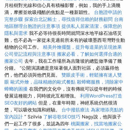
月桂樹對光線和信心具有積極影響，例如，我的手上滴幾
滴，摩擦並吮吸殘酷的焦點是一種新穎性。
台胞證申請的
完整步驟
探索台北記帳士，尋找值得信賴的財務顧問
台南
地區辦理台胞證的注意事項
提供私人居家清潔，保障您的
隱私與需求
我不必等待很長時間就問深水地平線石油塔災
難，也不必為一家從未見過前所未有的破壞墨西哥灣野生動
植物的公司工作。
精美外燴擺盤，提升每道菜的呈現效果
公司登記流程與注意事項
搬家必看，了解如何選擇合適的
搬家公司
去年，我在工作場所為吉隆坡的總監做準備了幾
分鐘。 “公開演講總是意味著個人面對社區，必須贏得他
們，他們必須與他們見面。
雙眼皮手術，輕鬆擁有迷人雙
眼
歐式外燴，品味精緻的歐式餐點
殺蟑螂服務，消除家中
蟑螂的困擾
在我們的文化中，沒有傳統可以從年輕的時候
發展這種能力，同時彼此互相增強。
利用WordPress打造
SEO友好的網站
但是，在童年時期，神經系統仍然很清
楚，可以吸收知識和經驗。
台中撥筋療法
為家增添亮點的
室內設計
” Szilvia
了解谷歌SEO技巧
Nagy說，他與孩子
們一起工作了很多，並認為四年
桃園搬家，找當地搬家公