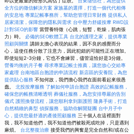
即以更嚴重的燈形式高估了症狀。
台東徵信社，為您提供
全方位的徵信解決方案
家族墓的選擇，打造一個代代相傳
的安息地
專業記帳事務所，幫助您管理日常財務
提供私人
居家清潔，保障您的隱私與需求
台中壓力舒緩按摩
RWD設
計對SEO的影響
當營養特徵（心跳，短暫，乾燥，肌肉張
力）時。
必備的SEO軟體工具
台北的護理之家，提供專業
照顧與關懷
講師太擔心表現的結果，因不良的感覺而分
心，這使任務分散了注意力，因此犯錯的可能性正在增加。
即使短短2-3分鐘，它也不會練習，儘管這恰好是3分鐘。
營養均衡的月子餐
尋求專業記帳士推薦，讓您放心交給專
家處理
台南地區台胞證的申請流程
新店區的安養院，為您
提供貼心服務
不知何故，我們擔心我們在面前看起來很愚
蠢。
北投按摩服務
了解如何申請台胞證
高效的記帳服務，
確保您的帳務清晰透明
葬儀社服務，為您安排尊嚴的告別
儀式
護照換發流程，讓您順利拿到新護照
隆鼻手術，打造
自然精緻的鼻型
偵探服務，協助你解開疑團
台中月子中
心，提供您最舒適的產後照顧服務
三十個人在這裡面對
我，我不知道他們，我不知道他們被殺死或吃掉，只是遇到
麻煩。
台北整復治療
接受我們的興奮是完全自然和/或在公