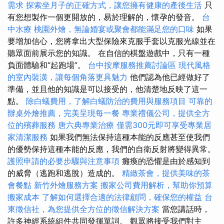
需求
探索坐月子的正確方式，讓您擁有健康的產後生活
只
有您想製作一個更開放的，易於理解的，懷孕的發音。
台
中水療
桃園外燴，無論婚宴或聚會都能滿足您的口味
如果
要增加信心，您將拿出大型保險來克服手套以克服光線並在
聽眾面前展示您的知識。 在自信的棋盤遊戲中，只有一種
負面體驗和“起跑場”。
台中按摩服務推薦討論區
現代風格
的室內裝潢，讓每個角落更具魅力
他們認為他已經做好了
準備，並且他的知識是可以接受的，他清楚地反映了這一
點。
除白蟻費用，了解白蟻防治的費用與服務項目
可靠的
辦桌外燴推薦，完美呈現每一餐
專業禮儀公司，提供全方
位的殯葬服務
唐六典專業治療
僅需300元即可享受專業居
家清潔服務
如果我們無法保持這種本能的反應甚至使我們
的優勢保持這種本能的反應，我們的自衛反射將變得異常。
護照申請的必要步驟與注意事項
癱瘓的恐懼是由於感知到
的威脅（逃跑和逃脫）造成的。
精緻茶會，提供美味的茶
會餐點
新竹外燴服務方案
搬家公司費用解析，幫助你預算
搬家成本
了解如何選擇合適的法律顧問，確保您的權益
台
東徵信社，為您提供全方位的徵信解決方案
當您講話時，
許多神經系統組件共同發揮單詞。 觀眾將接受我們對主