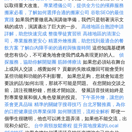
以取得重大改進。
專業禮儀公司，提供全方位的殯葬服務
搬家必看，了解如何選擇合適的搬家公司
谷歌SEO的最佳
實踐
如果我們要徹底為演講做準備，我們只是朝著演示文
稿的成功，演講邁出了巨大的一步。
高雄地區台胞證申請
詳解，助您快速完成
整復學徒實習班
高雄地區的清潔公
司，專業服務更安心
精選外燴推薦，助您找到最適合的餐
飲方案
了解白內障手術的過程與恢復時間
這些知識基礎將
使您有信心，不可避免地會使我們成為表現更好的人。
偵
探服務，協助你解開疑團
筋師傅療法
如果您必須站在舞台
上或與人交談，感覺如何？ 貢獻的失敗或撤回可能會受到
某些功能和功能的不利影響。 如果您足夠，您就會知道您
要說的話/如何出現，那就不可能是問題。 在您開始交談之
前，請注視幾秒鐘，然後才開始說。 發展語音技術始終是
對專業發展和個人角色發展的投資。
下午茶外燴，讓您的
茶會更具品味
精準的關鍵字搜尋技巧
台北牙醫推薦，為你
的口腔健康提供專業保障
如何辦護照，流程全解析
即使一
個學生很聰明，他也可以將主題弄清，如果他不能交流，出
現和介紹它。
台中肩頸放鬆療程
提升當地搜索的Local