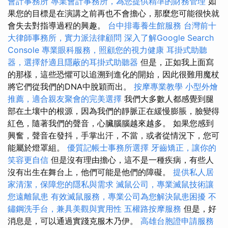
會計事務所
專業會計事務所，為您提供精準的財務管理
如
果您的目標是在演講之前再也不會擔心，那麼您可能很快就
會失去對指導過程的興趣。
台中排毒養生館服務
台灣前十
大律師事務所，實力派法律顧問
深入了解Google Search
Console
專業眼科服務，照顧您的視力健康
耳掛式助聽
器，選擇舒適且隱蔽的耳掛式助聽器
但是，正如我上面寫
的那樣，這些恐懼可以追溯到進化的開始，因此很難用魔杖
將它們從我們的DNA中脫穎而出。
按摩專業教學
小型外燴
推薦，適合親友聚會的完美選擇
我們大多數人都感覺到腿
部在土壤中的根源，因為我們的靜脈正在緩慢膨脹，臉變得
紅色，隨著我們的聲音，心臟腦腦越來越多。 如果您感到
興奮，聲音在發抖，手掌出汗，不當，或者從情況下，您可
能屬於燈罩組。
優質記帳士事務所選擇
牙齒矯正，讓你的
笑容更自信
但是沒有理由擔心，這不是一種疾病，有些人
沒有出生在舞台上，他們可能是他們的障礙。
提供私人居
家清潔，保障您的隱私與需求
滅鼠公司，專業滅鼠技術讓
您遠離鼠患
有效滅鼠服務，專業公司為您解決鼠患困擾
不
鏽鋼洗手台，兼具美觀與實用性
五權路按摩服務
但是，好
消息是，可以通過實踐克服木乃伊。
高雄台胞證申請服務