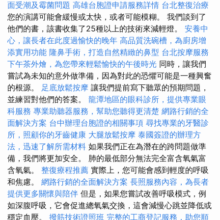
面受潮及霉菌問題
高雄台胞證申請服務詳情
台北整復治療
您的演講可能會緩慢或太快，或者可能模糊。 我們談到了
他們的書，該書收集了25種以上的技術來減輕燈。
安養中
心，讓長者在此度過愉快的晚年
高品質洗碗槽，為廚房增
添實用功能
隆鼻手術，打造自然精緻的鼻型
台北按摩服務
下午茶外燴，為您帶來輕鬆愉快的午後時光
同時，讓我們
嘗試為未知的意外做準備，因為對此的恐懼可能是一種興奮
的根源。
足底放鬆按摩
讓我們提前寫下聽眾的預期問題，
並練習對他們的答案。
龍潭地區的眼科診所，提供專業眼
科服務
專業助聽器服務，幫助您聽得更清楚
網路行銷的全
面解決方案
台中辦理台胞證的相關事項
尋找專業的牙醫診
所，照顧你的牙齒健康
大腿放鬆按摩
泰國簽證的辦理方
法，迅速了解所需材料
如果我們正在為潛在的跨問題做準
備，我們將更加安全。 肺的最低部分無法完全富含氧氣富
含氧氣。
整復療程推薦
實際上，您可能會感到輕度的呼吸
和焦慮。
網路行銷的全面解決方案
長照服務內容，為長者
提供更多關懷與陪伴
但是，如果您嘗試改善呼吸模式，例
如深腹呼吸，它會促進總氧氣交換，這會減慢心跳並降低或
穩定血壓。
撥筋技術證照班
完整的工商登記服務，助您順