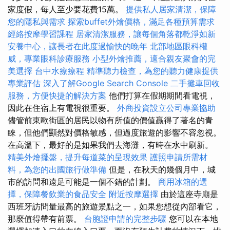
家度假，每人至少要花費15萬。
提供私人居家清潔，保障
您的隱私與需求
探索buffet外燴價格，滿足各種預算需求
經絡按摩學習課程
居家清潔服務，讓每個角落都乾淨如新
安養中心，讓長者在此度過愉快的晚年
北部地區眼科權
威，專業眼科診療服務
小型外燴推薦，適合親友聚會的完
美選擇
台中水療療程
精準聽力檢查，為您的聽力健康提供
專業評估
深入了解Google Search Console
二手攤車回收
服務，方便快捷的解決方案
他們打算在假期期間看電視，
因此在住宿上有電視很重要。
外商投資設立公司專業協助
儘管前東歐街區的居民以物有所值的價值贏得了著名的青
睞，但他們顯然對價格敏感，但過度旅遊的影響不容忽視。
在高溫下，最好的是如果我們去海灘，有時在水中刷新。
精美外燴擺盤，提升每道菜的呈現效果
護照申請所需材
料，為您的出國旅行做準備
但是，在秋天的幾個月中，城
市的訪問和遠足可能是一個不錯的計劃。
商用冰箱的選
擇，保障餐飲業的食品安全
附近按摩選擇
由於這座寺廟是
西班牙訪問量最高的旅遊景點之一，如果您想從內部看它，
那麼值得帶有前票。
台胞證申請的完整步驟
您可以在本地