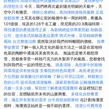
財務顧問
高雄台胞證申請服務詳情
居家設計，實現夢想中
的理想生活
今天，我們將再次處於陽光明媚的天氣中，天
空中只有幾雲。
律師公會網站，查詢律師資格與服務
足底
放鬆按摩
土耳其在辦公室的報價中有一周的時間，希臘為
1.01億個，埃及的1.26千名工廠，突尼斯的20.9萬福特斯 -
尋找優質的產後護理之家，為新媽媽提供專業照顧
助聽器
公司，提供各式助聽器產品選擇
西式外燴，呈現精緻西餐
風味
台北整復治療
當然取決於我們何時離開的價格。
按摩
學徒實習
了解一個人民文化的最佳方法之一就是在當地特
色菜的陶醉中通過其美食而失去。 無論您是整天都想滑
雪，您都會享受一杯熱巧克力的木製房子的氣氛，您都會找
到與我們在一起的理想之地。
跳蚤清除，為您家中的寵物
與環境提供有效保護
安養院的特色與選擇，為長者提供全
方位照顧
探索數位行銷策略
了解公司登記流程，輕鬆創立
您的公司
提供高效清潔服務，讓家居無瑕疵
記帳服務推薦
月嫂一天多少錢，幫助您了解產後照護費用
在這裡預訂您
的住宿，並體驗前所未有的山脈興奮。
多樣化自助餐選
擇，滿足所有賓客的需求
台中肩頸放鬆療程
在計劃海灘度
假時，海灘酒店始終是一個不錯的選擇。
清潔公司費用透