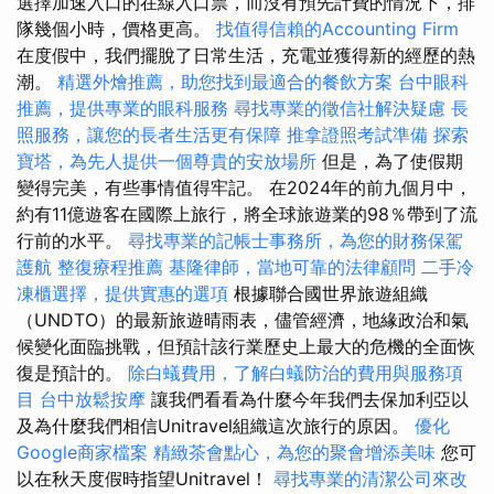
選擇加速入口的在線入口票，而沒有預先計費的情況下，排
隊幾個小時，價格更高。
找值得信賴的Accounting Firm
在度假中，我們擺脫了日常生活，充電並獲得新的經歷的熱
潮。
精選外燴推薦，助您找到最適合的餐飲方案
台中眼科
推薦，提供專業的眼科服務
尋找專業的徵信社解決疑慮
長
照服務，讓您的長者生活更有保障
推拿證照考試準備
探索
寶塔，為先人提供一個尊貴的安放場所
但是，為了使假期
變得完美，有些事情值得牢記。 在2024年的前九個月中，
約有11億遊客在國際上旅行，將全球旅遊業的98％帶到了流
行前的水平。
尋找專業的記帳士事務所，為您的財務保駕
護航
整復療程推薦
基隆律師，當地可靠的法律顧問
二手冷
凍櫃選擇，提供實惠的選項
根據聯合國世界旅遊組織
（UNDTO）的最新旅遊晴雨表，儘管經濟，地緣政治和氣
候變化面臨挑戰，但預計該行業歷史上最大的危機的全面恢
復是預計的。
除白蟻費用，了解白蟻防治的費用與服務項
目
台中放鬆按摩
讓我們看看為什麼今年我們去保加利亞以
及為什麼我們相信Unitravel組織這次旅行的原因。
優化
Google商家檔案
精緻茶會點心，為您的聚會增添美味
您可
以在秋天度假時指望Unitravel！
尋找專業的清潔公司來改