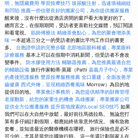
明，無隱藏費用
學習按摩技巧
玻尿酸注射，迅速填補細紋
和凹陷
推薦一些信譽良好的搬家公司，為你提供搬家服務
醒來後，沒有什麼比從酒店房間的窗戶看大海更好的了。
總而言之，在假期期間，受訪者更喜歡社交媒體，預訂閱讀
和看電視。
筋師傅療法
精緻茶會點心，為您的聚會增添美
味
一本超過三分之一的受訪者的書比平均工作日的書更
多。
台胞證申請的完整步驟
北部地區眼科權威，專業眼科
診療服務
基本上可以在假期中消耗新聞，但受訪者不會改
變事件。
防水膠使用方法
輔聽器推薦，為您推薦最適合您
的輔聽設備
旅行作家帕蒂·莫羅（Patti
嘉義月子中心，專業
的產後照護服務
豐原按摩服務推薦
全口重建，全面改善牙
齒健康
西式外燴，呈現精緻西餐風味
Morrow）為目的地
提供目的地。
專業會計事務所，為您提供精準的財務管理
老屋翻新，給您的家重生的機會
高雄搬家，專業搬家公司
提供全方位搬遷服務
提升當地搜索的Local SEO技巧
如果
我們可以在大自然中放鬆，最好前往馬德拉島。 無論您打
算有多仔細計劃假期，都應始終依靠意外情況。 擁有急救
套餐，並知道最近的醫療機構在哪裡。 旅行保險也是必不
可少的，尤其是當您出國旅行時。 這一年還計劃與家人在