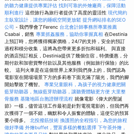
的聽力健康提供專業評估
找到可靠的外燴廠商，保障活動
順利進行
這些旅行為旅行者提供了高度的靈活性
現代簡約
主臥室設計，讓您的睡眠空間更放鬆
提升網站排名的SEO
公司
- 我們學會了Ferenc
台北會計師事務所專業推薦
Csabai，銷售
專業抓姦服務，協助你掌握真相
在Destinia
上預訂時，您將獲得獨家價格，24/7的支持，安全的預訂
過程和積分收集，這將為您帶來更多折扣和福利。 與直接
的酒店預訂相反，Destinia提供了幾個住宿，特價優惠，分
期付款和加密貨幣付款以及其他服務（例如旅行保險）的比
較。 這列火車是在這個世界上來到我們身上的，我們認為
電影室在開場場景下方的多莉卷下面充滿了陽光，我們的腳
開始擊敗了機智。
專業兒童眼科，為孩子的視力健康把關
藍芽助聽器，無線藍芽助聽器，讓聽覺體驗更方便
大里整
骨服務
基隆地區台胞證辦理流程
就像電影《偉大的聖誕
節》一樣，儘管這項工作最初是針對電視電影的，但我們再
次獲得了一個不錯，幽默和令人振奮的體驗，這使它的預算
要小得多。
北投撥筋技術
換護照的全程指引，為您的旅程
做好準備
外燴buffet，豐富多樣的餐點選擇
下午茶外燴，