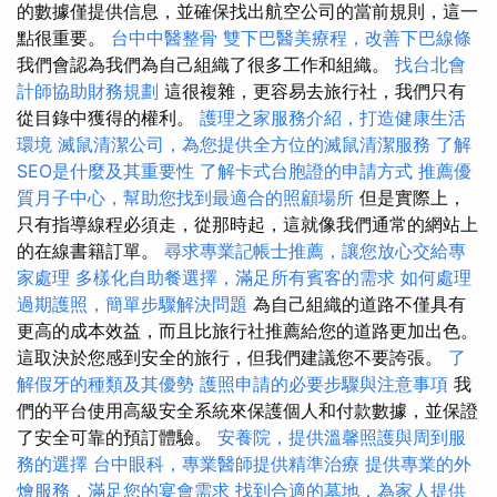
的數據僅提供信息，並確保找出航空公司的當前規則，這一
點很重要。
台中中醫整骨
雙下巴醫美療程，改善下巴線條
我們會認為我們為自己組織了很多工作和組織。
找台北會
計師協助財務規劃
這很複雜，更容易去旅行社，我們只有
從目錄中獲得的權利。
護理之家服務介紹，打造健康生活
環境
滅鼠清潔公司，為您提供全方位的滅鼠清潔服務
了解
SEO是什麼及其重要性
了解卡式台胞證的申請方式
推薦優
質月子中心，幫助您找到最適合的照顧場所
但是實際上，
只有指導線程必須走，從那時起，這就像我們通常的網站上
的在線書籍訂單。
尋求專業記帳士推薦，讓您放心交給專
家處理
多樣化自助餐選擇，滿足所有賓客的需求
如何處理
過期護照，簡單步驟解決問題
為自己組織的道路不僅具有
更高的成本效益，而且比旅行社推薦給您的道路更加出色。
這取決於您感到安全的旅行，但我們建議您不要誇張。
了
解假牙的種類及其優勢
護照申請的必要步驟與注意事項
我
們的平台使用高級安全系統來保護個人和付款數據，並保證
了安全可靠的預訂體驗。
安養院，提供溫馨照護與周到服
務的選擇
台中眼科，專業醫師提供精準治療
提供專業的外
燴服務，滿足您的宴會需求
找到合適的墓地，為家人提供