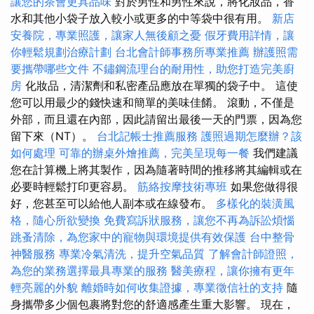
讓您的茶會更具品味
對於男性和男性來說，將化妝品，香
水和其他小袋子放入較小或更多的中等袋中很有用。
新店
安養院，專業照護，讓家人無後顧之憂
假牙費用詳情，讓
你輕鬆規劃治療計劃
台北會計師事務所專業推薦
辦護照需
要攜帶哪些文件
不鏽鋼流理台的耐用性，助您打造完美廚
房
化妝品，清潔劑和私密產品應放在單獨的袋子中。 這使
您可以用最少的錢快速和簡單的美味佳餚。 滾動，不僅是
外部，而且還在內部，因此請留出最後一天的門票，因為您
留下來（NT）。
台北記帳士推薦服務
護照過期怎麼辦？該
如何處理
可靠的辦桌外燴推薦，完美呈現每一餐
我們建議
您在計算機上將其製作，因為隨著時間的推移將其編輯或在
必要時輕鬆打印更容易。
筋絡按摩技術專班
如果您做得很
好，您甚至可以給他人副本或在線發布。
多樣化的裝潢風
格，隨心所欲變換
免費寫訴狀服務，讓您不再為訴訟煩惱
跳蚤清除，為您家中的寵物與環境提供有效保護
台中整骨
神醫服務
專業冷氣清洗，提升空氣品質
了解會計師證照，
為您的業務選擇最具專業的服務
醫美療程，讓你擁有更年
輕亮麗的外貌
離婚時如何收集證據，專業徵信社的支持
隨
身攜帶多少個包裹將對您的舒適感產生重大影響。 現在，