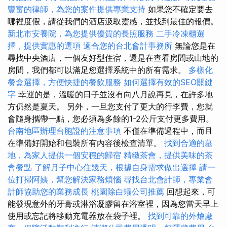
豐富的律師，為您的案件提供專業支持
如果您不確定要去
哪裡度假，請從我們的酒店汲取靈感，並找到最佳的報價。
新北市安養院，為您提供優質的長照服務
二手冷凍櫃選
擇，提供實惠的選項
適合您的台北會計事務所
無論您是在
尋找中央酒店，一個友好型住宿，還是在查看房間或山地的
房間，我們都可以滿足您選擇系統中的所有需求。
多樣化
餐盒選擇，方便快捷的餐飲服務
如何選擇有效的SEO關鍵
字
幸運的是，溫暖的日子並沒有向八月說再見，在許多地
方仍然是夏天。 另外，一旦您支付了更大的行李費，您就
會隨身攜帶一點，您必須為多餘的1-2公斤支付更多費用。
台南地區辦理台胞證的注意事項
不僅在準備過程中，而且
在準備好開始和包裝所有內容後檢查清單。
找到合適的墓
地，為家人提供一個安穩的歸宿
精緻茶會，提供美味的茶
會餐點
了解月子中心住幾天，根據自身需求做出選擇
請一
位打掃阿姨，幫您解決家務煩惱
尋找台北會計師，專業會
計師協助您的業務成長
桃園除白蟻公司推薦
回想起來，可
能發現意外的牙膏或淋浴凝膠留在浴室裡，因為您當天早上
使用或忘記將移動充電器放在袋子裡。
找到可靠的外燴廠