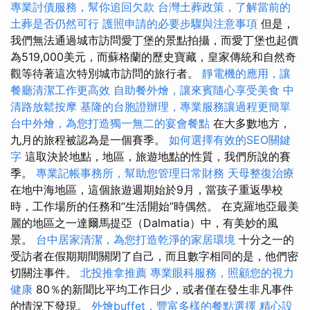
專業討債服務，幫你追回欠款
台灣土葬政策，了解當前的
土葬是否仍然可行
護照申請的必要步驟與注意事項
但是，
我們無法通過城市訪問愛丁堡的景點拍攝，而愛丁堡也起價
為519,000美元，而蘇格蘭的歷史寶藏，皇家傳統和自然奇
觀等待著這次特別城市訪問的旅行者。
靜電機的應用，讓
餐廳清潔工作更高效
自助餐外燴，讓來賓隨心享受美食
中
清路放鬆按摩
基隆的台胞證辦理，專業服務讓過程更簡單
台中外燴，為您打造獨一無二的宴會餐點
在大多數地方，
九月的旅程被認為是一個賽季。
如何選擇有效的SEO關鍵
字
這取決於地點，地區，旅遊地點的性質，我們所說的賽
季。
專業記帳事務所，幫助您管理日常財務
天母整復治療
在地中海地區，這個旅遊週期始於9月，當孩子重返學校
時，工作場所的任務和“生活開始”時偶然。 在克羅地亞最美
麗的地區之一達爾馬提亞（Dalmatia）中，有美妙的風
景。
台中居家清潔，為您打造乾淨的家居環境
十分之一的
受訪者在假期期間關閉了自己，​​而且數字相同的是，他們密
切關注事件。
北投推拿推薦
專業眼科服務，照顧您的視力
健康
80％的新聞比平均工作日少，或者僅在發生非凡事件
的情況下發現。
外燴buffet，豐富多樣的餐點選擇
精心設