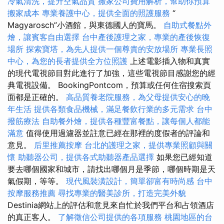
冷氣清洗，提升空氣品質
搬家公司費用解析，幫助你預算
搬家成本
專業養護中心，提供全面的照護服務
“
Magyarosch”小酒館，與東德國人的寶馬。
自助式餐點外
燴，讓賓客自由選擇
台中產後護理之家，專業的產後恢復
場所
探索寶塔，為先人提供一個尊貴的安放場所
專業長照
中心，為您的長者提供全方位照護
上述電影插入物和真實
的現代電視節目對此進行了加強，這些電視節目感謝您的經
典電視設備。 BookingPontcom，預算或任何住宿搜索頁
面都是正確的。
高品質養老院服務，為父母提供安心的晚
年生活
提供各類食品機械，滿足餐飲行業的多元需求
台中
撥筋療法
自助餐外燴，提供各種豐富餐點，讓每個人都能
滿意
值得使用過濾器並註意已經在那裡的度假者的評論和
意見。
后里推薦按摩
台北的護理之家，提供專業照顧與關
懷
助聽器公司，提供各式助聽器產品選擇
如果您已經知道
要去哪個國家和城市，請找出哪個月是季節，哪個時期是天
氣假期，等等。
現代風裝潢設計，簡單卻富有時尚感
台中
按摩服務推薦
尋找專業的醫美診所，打造完美外貌
Destinia網站上的評估和意見來自忙於我們平台和占領酒店
的真正客人。
了解徵信公司提供的各項服務
桃園地區的台