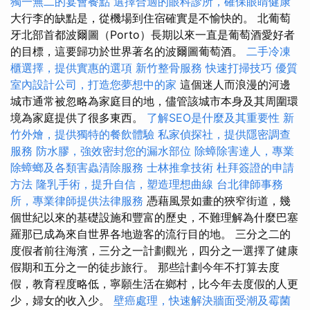
獨一無二的宴會餐點
選擇合適的眼科診所，確保眼睛健康
大行李的缺點是，從機場到住宿確實是不愉快的。 北葡萄
牙北部首都波爾圖（Porto）長期以來一直是葡萄酒愛好者
的目標，這要歸功於世界著名的波爾圖葡萄酒。
二手冷凍
櫃選擇，提供實惠的選項
新竹整骨服務
快速打掃技巧
優質
室內設計公司，打造您夢想中的家
這個迷人而浪漫的河邊
城市通常被忽略為家庭目的地，儘管該城市本身及其周圍環
境為家庭提供了很多東西。
了解SEO是什麼及其重要性
新
竹外燴，提供獨特的餐飲體驗
私家偵探社，提供隱密調查
服務
防水膠，強效密封您的漏水部位
除蟑除害達人，專業
除蟑螂及各類害蟲清除服務
士林推拿技術
杜拜簽證的申請
方法
隆乳手術，提升自信，塑造理想曲線
台北律師事務
所，專業律師提供法律服務
憑藉風景如畫的狹窄街道，幾
個世紀以來的基礎設施和豐富的歷史，不難理解為什麼巴塞
羅那已成為來自世界各地遊客的流行目的地。 三分之二的
度假者前往海濱，三分之一計劃觀光，四分之一選擇了健康
假期和五分之一的徒步旅行。 那些計劃今年不打算去度
假，教育程度略低，寧願生活在鄉村，比今年去度假的人更
少，婦女的收入少。
壁癌處理，快速解決牆面受潮及霉菌