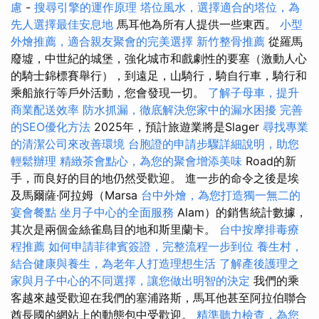
慮
-
搜尋引擎的運作原理
塔位風水，選擇適合的塔位，為
先人選擇最佳安息地
馬耳他為所有人提供一些東西。
小型
外燴推薦，適合親友聚會的完美選擇
新竹整骨推薦
從羅馬
廢墟，中世紀的城堡，強化城市和戲劇性的要塞（激動人心
的騎士錦標賽舉行），到遠足，山騎行，騎自行車，騎行和
乘船旅行等戶外活動，您會發現一切。
了解子母車，提升
商業配送效率
防水抓漏，徹底解決您家中的漏水困擾
完善
的SEO優化方法
2025年，預計旅遊業將是Slager
尋找專業
的清潔公司來改善環境
台胞證的申請步驟詳細說明，助您
輕鬆辦理
精緻茶會點心，為您的聚會增添美味
Road的新
手，而良好的目的地仍然受歡迎。 進一步的命令之後是埃
及馬爾薩·阿拉姆（Marsa
台中外燴，為您打造獨一無二的
宴會餐點
坐月子中心的全面服務
Alam）的銷售統計數據，
其次是兩個金絲雀島目的地和斯里蘭卡。
台中按摩排毒療
程推薦
如何申請菲律賓簽證，完整流程一步到位
養生村，
結合健康與養生，為老年人打造理想生活
了解產後護理之
家與月子中心的不同選擇，讓您做出明智的決定
我們的乘
客越來越受歡迎在我們的塞浦路斯，馬耳他甚至阿拉伯聯合
酋長國的網站上的動態包中受歡迎。
精準聽力檢查，為您