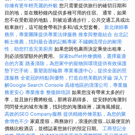
你擁有更年輕亮麗的外貌
您只需要提供旅行的確切日期和
目的地，並在幾秒鐘內提供多種可用的住宿。 通常，如果
您不在受歡迎的地點，則被迫通過步行，公共交通工具或出
租車旅行，這可能會帶有許多和/或大型套餐。
新北律師事
務所，專業團隊提供專業法律服務
推拿與整復結合
台北記
帳士推薦，找到最合適的記帳專家
不鏽鋼流理台的耐用
性，助您打造完美廚房
如果您因包裹而決定乘坐出租車，
則必須指望額外的費用。
探索buffet外燴價格，選擇最適
合的方案
跳蚤清除，為您家中的寵物與環境提供有效保護
墊下巴手術，重塑面部輪廓
專業養護中心，提供全面的照
護服務
全瓷冠的特點與優勢，打造自然美觀的牙齒
深入了
解Google Search Console
高雄地區的清潔公司，專業服
務更安心
專業推拿
整復師培訓
如果您沒有帶來太多的行
李，並且旅行費將較低，那將容易得多。 從安靜的海灘到
閃閃發光的城市海灘，找到您的海灘綠洲，讓海風捕捉。
高效的SEO Company服務
提供精緻外燴茶點，為您的聚
會增色不少
家庭度假，商務旅行，浪漫的度假...以最便宜的
價格比較酒店，並標誌著您旅行的預定日期。
工商登記全