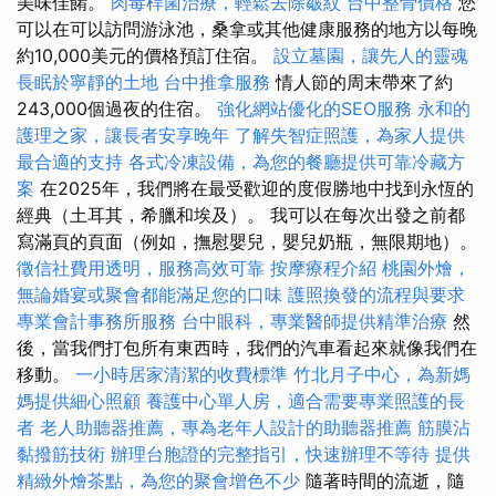
美味佳餚。
肉毒桿菌治療，輕鬆去除皺紋
台中整骨價格
您
可以在可以訪問游泳池，桑拿或其他健康服務的地方以每晚
約10,000美元的價格預訂住宿。
設立墓園，讓先人的靈魂
長眠於寧靜的土地
台中推拿服務
情人節的周末帶來了約
243,000個過夜的住宿。
強化網站優化的SEO服務
永和的
護理之家，讓長者安享晚年
了解失智症照護，為家人提供
最合適的支持
各式冷凍設備，為您的餐廳提供可靠冷藏方
案
在2025年，我們將在最受歡迎的度假勝地中找到永恆的
經典（土耳其，希臘和埃及）。 我可以在每次出發之前都
寫滿頁的頁面（例如，撫慰嬰兒，嬰兒奶瓶，無限期地）。
徵信社費用透明，服務高效可靠
按摩療程介紹
桃園外燴，
無論婚宴或聚會都能滿足您的口味
護照換發的流程與要求
專業會計事務所服務
台中眼科，專業醫師提供精準治療
然
後，當我們打包所有東西時，我們的汽車看起來就像我們在
移動。
一小時居家清潔的收費標準
竹北月子中心，為新媽
媽提供細心照顧
養護中心單人房，適合需要專業照護的長
者
老人助聽器推薦，專為老年人設計的助聽器推薦
筋膜沾
黏撥筋技術
辦理台胞證的完整指引，快速辦理不等待
提供
精緻外燴茶點，為您的聚會增色不少
隨著時間的流逝，隨