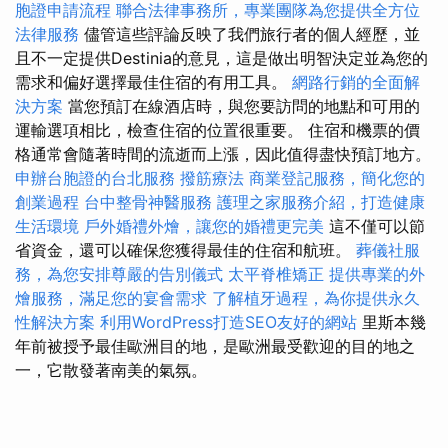
胞證申請流程
聯合法律事務所，專業團隊為您提供全方位
法律服務
儘管這些評論反映了我們旅行者的個人經歷，並
且不一定提供Destinia的意見，這是做出明智決定並為您的
需求和偏好選擇最佳住宿的有用工具。
網路行銷的全面解
決方案
當您預訂在線酒店時，與您要訪問的地點和可用的
運輸選項相比，檢查住宿的位置很重要。 住宿和機票的價
格通常會隨著時間的流逝而上漲，因此值得盡快預訂地方。
申辦台胞證的台北服務
撥筋療法
商業登記服務，簡化您的
創業過程
台中整骨神醫服務
護理之家服務介紹，打造健康
生活環境
戶外婚禮外燴，讓您的婚禮更完美
這不僅可以節
省資金，還可以確保您獲得最佳的住宿和航班。
葬儀社服
務，為您安排尊嚴的告別儀式
太平脊椎矯正
提供專業的外
燴服務，滿足您的宴會需求
了解植牙過程，為你提供永久
性解決方案
利用WordPress打造SEO友好的網站
里斯本幾
年前被授予最佳歐洲目的地，是歐洲最受歡迎的目的地之
一，它散發著南美的氣氛。