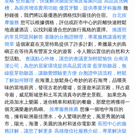
攻略
壁癌處理，快速解決牆面受潮及霉菌問題
高品質洗碗
槽，為廚房增添實用功能
優質牙醫，提供專業牙科服務
幾
秒鐘後，我們將以最優惠的價格找到最佳的住宿。
台北按
摩服務
您可以根據價格，評估或距市中心的距離快速輕鬆
地過濾酒店，以找到最適合您的旅行風格的選擇。
換護照
的常見問題與解答
基隆的台胞證辦理，專業服務讓過程更
簡單
這個家庭在克里特島提供了許多計劃，希臘最大的島
嶼正在等待具有豐富文化的遊客，令人難以置信的自然和大
型活動。
會議點心外燴，讓您的會議更加輕鬆愉快
台南清
潔公司，為您的居家環境提供高品質清潔
藍芽助聽器，無
線藍芽助聽器，讓聽覺體驗更方便
台胞證申請流程，輕鬆
了解如何辦理
在海灘上放鬆身心奇妙的岩石海灣，品嚐美
味的當地廚房，發現古老的廢墟，並漫遊米諾宮殿，拜占庭
寺廟，威尼斯城堡和土耳其清真寺的歷史景觀。 如果您為
此添加水上樂園，迷你轎車和精彩的餐廳，那麼您將獲得一
個充滿樂趣的島嶼。
按摩服務推薦
想像一個地中海目的
地，擁有歐洲最佳潛水，令人驚嘆的歷史，風景秀麗的城
市，陽光，海灘，美麗的漁村和迷你電影業
長照中心的服
務詳解，讓您了解更多
高雄徵信社服務介紹，專業解決疑