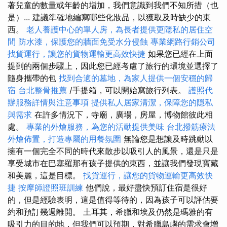
著兒童的數量或年齡的增加，我們意識到我們不知所措（也
是）... 建議準確地編寫哪些化妝品，以獲取及時缺少的東
西。
老人養護中心的單人房，為長者提供更隱私的居住空
間
防水漆，保護您的牆面免受水分侵蝕
專業網路行銷公司
找貨運行，讓您的貨物運輸更高效快捷
如果您已經在上面
提到的兩個步驟上，因此您已經考慮了旅行的環境並選擇了
隨身攜帶的包
找到合適的墓地，為家人提供一個安穩的歸
宿
台北整骨推薦
/手提箱，可以開始寫旅行列表。
護照代
辦服務詳情與注意事項
提供私人居家清潔，保障您的隱私
與需求
在許多情況下，寺廟，廣場，房屋，博物館彼此相
處。
專業的外燴服務，為您的活動提供美味
台北撥筋療法
外燴佈置，打造專屬的用餐氛圍
無論您是想讓及時跳動以
擁有一個完全不同的時代來散步以吸引人的風景，還是只是
享受城市在巴塞羅那有孩子提供的東西，並讓我們發現寶藏
和美麗，這是目標。
找貨運行，讓您的貨物運輸更高效快
捷
按摩師證照班訓練
他們說，最好盡快預訂住宿是很好
的，但是經驗表明，這是值得等待的，因為孩子可以評估要
約和預訂幾週離開。 土耳其，希臘和埃及仍然是瑪雅的有
吸引力的目的地，但我們可以預期，對希臘島嶼的需求會增