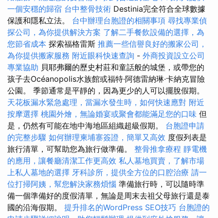
一個安穩的歸宿
台中整骨技術
Destinia完全符合全球數據
保護和隱私立法。
台中辦理台胞證的相關事項
尋找專業偵
探公司，為你提供解決方案
了解二手餐飲設備的選擇，為
您節省成本
探索福格雷斯
推薦一些信譽良好的搬家公司，
為你提供搬家服務
附近眼科快速查詢
-
外商投資設立公司
專業協助
貝耶弗爾的歷史村莊和童話般的城堡，或帶您的
孩子去Océanopolis水族館或福特·阿德雷納琳·卡納克冒險
公園。 季節通常是平靜的，因為更少的人可以擺脫假期。
天花板漏水緊急處理，當漏水發生時，如何快速應對
附近
按摩選擇
桃園外燴，無論婚宴或聚會都能滿足您的口味
但
是，仍然有可能在地中海地區組織超級假期。
台胞證申請
的完整步驟
如何辦理柬埔寨簽證，簡單又高效
度假列表是
旅行清單，可幫助您為旅行做準備。
整骨推拿療程
靜電機
的應用，讓餐廳清潔工作更高效
私人墓地買賣，了解市場
上私人墓地的選擇
牙科診所，提供全方位的口腔治療
請一
位打掃阿姨，幫您解決家務煩惱
準備旅行時，可以隨時準
備一個準備好的度假清單，無論是周末去祖父母旅行還是泰
國的沿海假期。
提升排名的WordPress SEO技巧
台胞證的