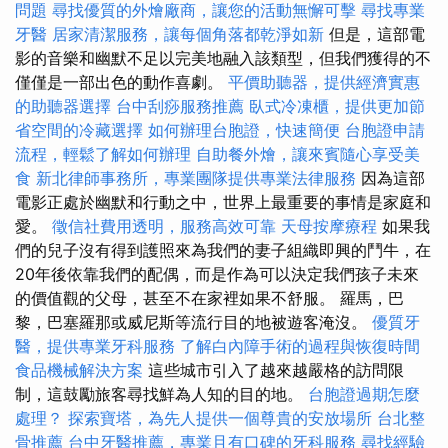
問題
尋找優質的外燴廠商，讓您的活動無懈可擊
尋找專業
牙醫
居家清潔服務，讓每個角落都乾淨如新
但是，這部電
影的音樂和幽默不足以完美地融入該類型，但我們獲得的不
僅僅是一部出色的動作喜劇。
平價助聽器，提供經濟實惠
的助聽器選擇
台中刮痧服務推薦
臥式冷凍櫃，提供更加節
省空間的冷藏選擇
如何辦理台胞證，快速簡便
台胞證申請
流程，輕鬆了解如何辦理
自助餐外燴，讓來賓隨心享受美
食
新北律師事務所，專業團隊提供專業法律服務
因為這部
電影正處於幽默和行動之中，世界上最重要的事情是家庭和
愛。
徵信社費用透明，服務高效可靠
天母按摩療程
如果我
們的兒子沒有得到護照來為我們的妻子組織即興的鬥牛，在
20年後依靠我們的配偶，而是作為可以決定我們孩子未來
的價值觀的父母，甚至不在家裡如果不舒服。 羅馬，巴
黎，巴塞羅那或威尼斯等流行目的地被遊客淹沒。
優質牙
醫，提供專業牙科服務
了解白內障手術的過程與恢復時間
食品機械解決方案
這些城市引入了越來越嚴格的訪問限
制，這鼓勵旅客尋找鮮為人知的目的地。
台胞證過期怎麼
處理？
探索寶塔，為先人提供一個尊貴的安放場所
台北整
骨推薦
台中牙醫推薦，專業且有口碑的牙科服務
尋找經驗