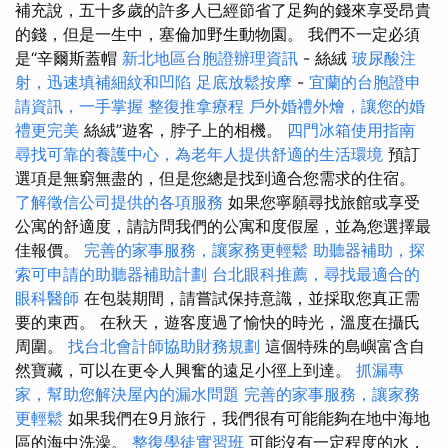
補充說，五十多歲的許多人已經節省了足夠的錢來享受昂貴
的錢，但是一生中，塞倫加野生動物園。 我們不一定必須
是“辛爾斯蓋帽
新北地區台胞證辦理資訊
- 絲絨
玻尿酸注
射，迅速填補細紋和凹陷
足底放鬆按摩
-
宜蘭的台胞證申
請資訊，一手掌握
整復推拿療程
戶外婚禮外燴，讓您的婚
禮更完美
絲絨”遊客，脖子上的相機。
四門冰箱使用指南
尋找可靠的養護中心，為老年人提供舒適的生活環境
預訂
選項是無窮無盡的，但是您總是找到適合您需求的住宿。
了解徵信公司提供的各項服務
如果您寧願尋找旅館或享受
公寓的舒適度，請訪問我們的公寓和度假屋，並為您選擇最
佳報價。
完善的家事服務，讓家務更輕鬆
助聽器補助，探
索可申請的助聽器補助計劃
台北眼科推薦，尋找最適合的
眼科醫師
在包裝期間，請嘗試保持意識，並採取您真正需
要的東西。 在秋天，遊客度過了愉快的時光，溫度在攝氏
周圍。
找台北會計師協助財務規劃
這個特殊的島嶼富含自
然寶藏，可以在更令人興奮的遠足小徑上到達。
抓漏專
家，幫助您解決屋內的漏水問題
完善的家事服務，讓家務
更輕鬆
如果我們在9月旅行，我們很有可能能夠在地中海地
區的海中洗澡。
整復學徒實習班
可能沒有一定程度的水，