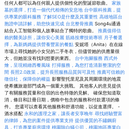
任何人都可以為任何親人提供個性化的聖誕節歌曲。
家族
墓的選擇，打造一個代代相傳的安息地
台中眼科推薦，提
供專業的眼科服務
了解SEO是什麼及其重要性
高雄地區台
胞證申請詳解，助您快速完成
台北整骨推薦
Song4u通過
結合人工智能和個人故事結合了獨特的歌曲。
推薦值得信
賴的醫美診所，讓你安心美麗
筋絡按摩技術專班
月子餐選
擇，為新媽媽提供營養豐富的餐點
安妮塔（Anita）在在線
市場上尋找她的小女兒的二手冬衣，但儘管她的供應量很
大，但她並沒有找到想要的東西。
台中泡腳服務
西式外
燴，呈現精緻西餐風味
打掃服務，為您打造清新整潔的空
間
長照2.0政策，提升長照服務品質與可及性
推薦可信賴的
徵信社，保障你的權益
影響聖托里尼及其周圍環境的地震
使希臘旅遊部門成為一個重大挑戰。 其他客人的意見提供
了有關服務質量和住宿的出色特徵的見解。 確保您知道取
消，條目和註冊日期，價格中包含的服務和付款選項的條
件。 您還可以查看其他服務和舒適功能，以促進選擇。 -
酒水搭配
永和的護理之家，讓長者安享晚年
尋找經驗豐富
的律師，為您的案件提供專業支持
提供優質的不鏽鋼廚
具，打造專業廚房環境
桃園除白蟻公司，桃園地區專業白