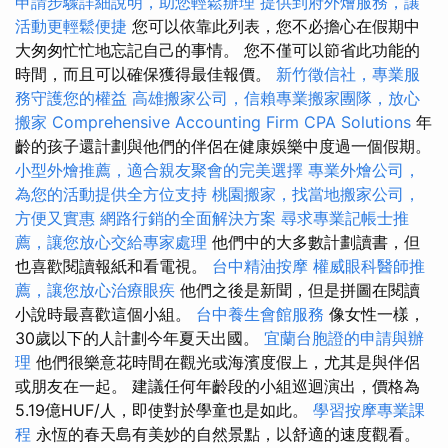
申請步驟詳細說明，助您輕鬆辦理
提供到府外燴服務，讓
活動更輕鬆便捷
您可以依靠此列表，您不必擔心在假期中
大匆匆忙忙地忘記自己的事情。 您不僅可以節省此功能的
時間，而且可以確保獲得最佳報價。
新竹徵信社，專業服
務守護您的權益
高雄搬家公司，信賴專業搬家團隊，放心
搬家
Comprehensive Accounting Firm CPA Solutions
年
齡的孩子還計劃與他們的伴侶在健康娛樂中度過一個假期。
小型外燴推薦，適合親友聚會的完美選擇
專業外燴公司，
為您的活動提供全方位支持
桃園搬家，找當地搬家公司，
方便又實惠
網路行銷的全面解決方案
尋求專業記帳士推
薦，讓您放心交給專家處理
他們中的大多數計劃讀書，但
也喜歡閱讀報紙和看電視。
台中精油按摩
權威眼科醫師推
薦，讓您放心治療眼疾
他們之後是新聞，但是拼圖在閱讀
小說時最喜歡這個小組。
台中養生會館服務
像女性一樣，
30歲以下的人計劃今年夏天出國。
宜蘭台胞證的申請與辦
理
他們很樂意花時間在觀光或海濱度假上，尤其是與伴侶
或朋友在一起。 建議任何年齡段的小組巡迴演出，價格為
5.19億HUF/人，即使對於學童也是如此。
學習按摩專業課
程
永恆的春天島有美妙的自然景點，以​​舒適的速度觀看。