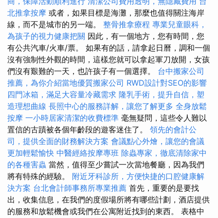
商，保障活動順利進行
清潔公司費用透明，無隱藏費用
台
北推拿按摩
或者，如果目標是海灘，那麼也值得關注海岸
線，而不是城市的另一端。
整骨推拿療程
專業兒童眼科，
為孩子的視力健康把關
因此，有一個地方，您有時間，您
有公共汽車/火車/票。 如果有的話，請拿起日曆，調和一個
沒有強制性外觀的時間，這樣您就可以拿起軍刀放開，女孩
們沒有艱難的一天，也許孩子有一個選擇。
台中搬家公司
推薦，為你介紹當地優質搬家公司
RWD設計對SEO的影響
四門冰箱，滿足大容量冷藏需求
隆乳手術，提升自信，塑
造理想曲線
長照中心的服務詳解，讓您了解更多
全身放鬆
按摩
一小時居家清潔的收費標準
毫無疑問，這些令人難以
置信的古蹟被各個年齡段的遊客迷住了。
領先的會計公
司，提供全面的財務解決方案
會議點心外燴，讓您的會議
更加輕鬆愉快
中醫經絡按摩專班
除蟲專家，徹底清除家中
的各種害蟲
當然，值得至少嘗試一次當地餐廳，因為我們
將有特殊的經驗。
附近牙科診所，方便快捷的口腔健康解
決方案
台北會計師事務所專業推薦
首先，重要的是要找
出，收集信息，在我們的度假場所將有哪些計劃，酒店提供
的服務和放鬆機會或我們在公寓附近找到的東西。 表格中