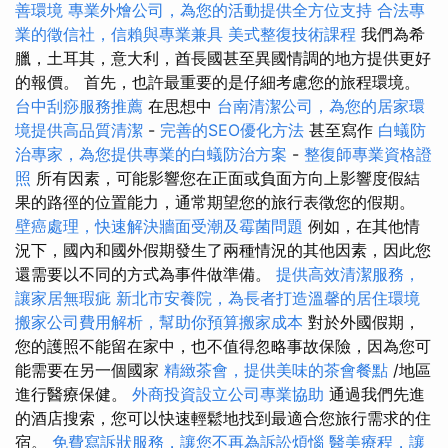
善環境
專業外燴公司，為您的活動提供全方位支持
合法專
業的徵信社，信賴與專業兼具
美式整復技術課程
我們為希
臘，土耳其，意大利，酋長國甚至異國情調的地方提供更好
的報價。 首先，也許最重要的是仔細考慮您的旅程環境。
台中刮痧服務推薦
在思想中
台南清潔公司，為您的居家環
境提供高品質清潔
-
完善的SEO優化方法
甚至寫作
白蟻防
治專家，為您提供專業的白蟻防治方案
-
整復師專業資格證
照
所有因素，可能影響您在正面或負面方向上影響度假結
果的路徑的位置能力，通常期望您的旅行表徵您的假期。
壁癌處理，快速解決牆面受潮及霉菌問題
例如，在其他情
況下，國內和國外假期發生了兩種情況的其他因素，因此您
還需要以不同的方式為事件做準備。
提供高效清潔服務，
讓家居無瑕疵
新北市安養院，為長者打造溫馨的居住環境
搬家公司費用解析，幫助你預算搬家成本
對於外國假期，
您的護照不能留在家中，也不值得忽略事故保險，因為您可
能需要在另一個國家
精緻茶會，提供美味的茶會餐點
/地區
進行醫療保健。
外商投資設立公司專業協助
通過我們先進
的酒店搜索，您可以快速輕鬆地找到最適合您旅行需求的住
宿。
免費寫訴狀服務，讓您不再為訴訟煩惱
醫美療程，讓