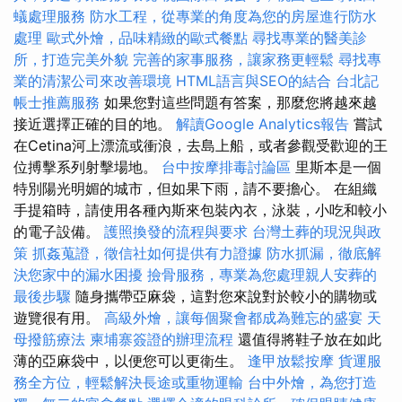
蟻處理服務
防水工程，從專業的角度為您的房屋進行防水
處理
歐式外燴，品味精緻的歐式餐點
尋找專業的醫美診
所，打造完美外貌
完善的家事服務，讓家務更輕鬆
尋找專
業的清潔公司來改善環境
HTML語言與SEO的結合
台北記
帳士推薦服務
如果您對這些問題有答案，那麼您將越來越
接近選擇正確的目的地。
解讀Google Analytics報告
嘗試
在Cetina河上漂流或衝浪，去島上船，或者參觀受歡迎的王
位搏擊系列射擊場地。
台中按摩排毒討論區
里斯本是一個
特別陽光明媚的城市，但如果下雨，請不要擔心。 在組織
手提箱時，請使用各種內斯來包裝內衣，泳裝，小吃和較小
的電子設備。
護照換發的流程與要求
台灣土葬的現況與政
策
抓姦蒐證，徵信社如何提供有力證據
防水抓漏，徹底解
決您家中的漏水困擾
撿骨服務，專業為您處理親人安葬的
最後步驟
隨身攜帶亞麻袋，這對您來說對於較小的購物或
遊覽很有用。
高級外燴，讓每個聚會都成為難忘的盛宴
天
母撥筋療法
柬埔寨簽證的辦理流程
還值得將鞋子放在如此
薄的亞麻袋中，以便您可以更衛生。
逢甲放鬆按摩
貨運服
務全方位，輕鬆解決長途或重物運輸
台中外燴，為您打造