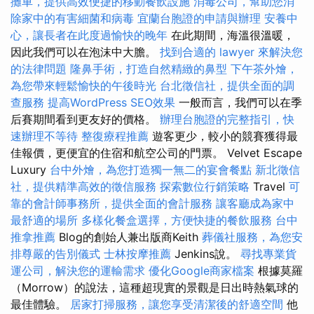
攤車，提供高效便捷的移動餐飲設施
消毒公司，幫助您消
除家中的有害細菌和病毒
宜蘭台胞證的申請與辦理
安養中
心，讓長者在此度過愉快的晚年
在此期間，海溫很溫暖，
因此我們可以在泡沫中大膽。
找到合適的 lawyer 來解決您
的法律問題
隆鼻手術，打造自然精緻的鼻型
下午茶外燴，
為您帶來輕鬆愉快的午後時光
台北徵信社，提供全面的調
查服務
提高WordPress SEO效果
一般而言，我們可以在季
后賽期間看到更友好的價格。
辦理台胞證的完整指引，快
速辦理不等待
整復療程推薦
遊客更少，較小的競賽獲得最
佳報價，更便宜的住宿和航空公司的門票。 Velvet Escape
Luxury
台中外燴，為您打造獨一無二的宴會餐點
新北徵信
社，提供精準高效的徵信服務
探索數位行銷策略
Travel
可
靠的會計師事務所，提供全面的會計服務
讓客廳成為家中
最舒適的場所
多樣化餐盒選擇，方便快捷的餐飲服務
台中
推拿推薦
Blog的創始人兼出版商Keith
葬儀社服務，為您安
排尊嚴的告別儀式
士林按摩推薦
Jenkins說。
尋找專業貨
運公司，解決您的運輸需求
優化Google商家檔案
根據莫羅
（Morrow）的說法，這種超現實的景觀是日出時熱氣球的
最佳體驗。
居家打掃服務，讓您享受清潔後的舒適空間
他