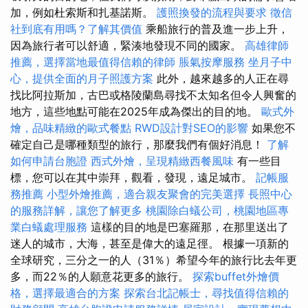
加，例如杜索斯和扎基諾斯。
護照換發的流程與要求
徵信
社到底有用嗎？了解其價值
乘船旅行的普及進一步上升，
因為旅行者可以舒適，緊湊地發現不同的國家。
高雄律師
推薦，選擇當地最值得信賴的律師
脹氣按摩服務
坐月子中
心，提供全面的月子照護方案
此外，越來越多的人正在尋
找比阿拉斯加，古巴或格陵蘭島尋找不太知名但令人興奮的
地方，這些地點可能在2025年成為傑出的目的地。
歐式外
燴，品味精緻的歐式餐點
RWD設計對SEO的影響
如果您不
確定自己是哪種類型的旅行，那麼我們有個好消息！
了解
如何申請台胞證
西式外燴，呈現精緻西餐風味
有一些目
標，您可以在其中崇拜，觀看，發現，遠足城市。
記帳服
務推薦
小型外燴推薦，適合親友聚會的完美選擇
長照中心
的服務詳解，讓您了解更多
桃園除白蟻公司，桃園地區專
業白蟻處理服務
這樣的目的地是巴塞羅那，在那里送出了
迷人的城市，大海，甚至是偉大的遠足徑。 根據一項新的
全球研究，三分之一的人（31％）希望今年的旅行比去年更
多，而22％的人願意花更多的旅行。
探索buffet外燴價
格，選擇最適合的方案
探索台北記帳士，尋找值得信賴的