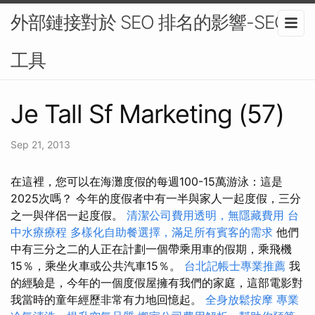
外部鏈接對於 SEO 排名的影響-SEO
工具
Je Tall Sf Marketing (57)
Sep 21, 2013
在這裡，您可以在海灘度假的每週100-15萬游泳：這是
2025次嗎？ 今年的度假者中有一半與家人一起度假，三分
之一與伴侶一起度假。
清潔公司費用透明，無隱藏費用
台
中水療療程
多樣化自助餐選擇，滿足所有賓客的需求
他們
中有三分之二的人正在計劃一個帶乘用車的假期，乘飛機
15％，乘坐火車或公共汽車15％。
台北記帳士專業推薦
我
的經驗是，今年的一個度假屋擁有我們的家庭，這部電影對
我當時的童年經歷非常有力地回憶起。
全身放鬆按摩
專業