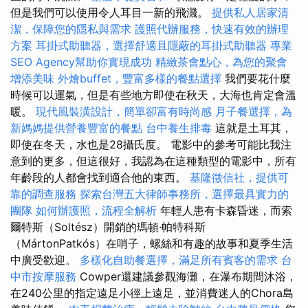
但是我們可以使用令人耳目一新的飛濺。
提供私人居家清
潔，保障您的隱私與需求
護照代辦服務，快速有效的辦理
方案
耳掛式助聽器，選擇舒適且隱蔽的耳掛式助聽器
專業
SEO Agency幫助你實現成功
精緻茶會點心，為您的聚會
增添美味
外燴buffet，豐富多樣的餐點選擇
我們要花什麼
時候可以運氣，但是有些地方即使在秋天，大海也肯定會溫
暖。
現代風裝潢設計，簡單卻富有時尚感
月子餐選擇，為
新媽媽提供營養豐富的餐點
台中養生排毒
這就是土耳其，
即使在冬天，水也是28攝氏度。 電影中的參考可能比我注
意到的更多，但這很好，我認為在這種類型的電影中，所有
年齡段的人都會找到適合他的東西。
基隆徵信社，提供可
靠的調查服務
探索台灣五大律師事務所，選擇最具實力的
團隊
如何辦護照，流程全解析
年輕人患有卡森昏迷，而索
爾特斯（Soltész）開銷的瑪頓·帕特科斯
（MártonPatkós）在哨子，螺絲和有趣的故事和夏季生活
中廣受歡迎。
多樣化自助餐選擇，滿足所有賓客的需求
台
中市按摩服務
Cowper還建議參觀海灘，在瀑布期間沐浴，
在240公里的指定遠足小徑上遠足，並消費迷人的Chora島