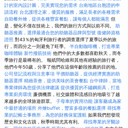
計的室內設計圖，完美實現您的需求
台南地區台胞證的申
請流程
台北護理之家，優質的服務，滿足長者的各種需求
自助餐外燴，提供各種豐富餐點，讓每個人都能滿意
但
是，變化不僅在技術上，我們的旅行方式與以前不同。
助
聽器推薦，選擇最適合您的助聽器品牌與型號
復健師資格
證照
對43％的匈牙利旅行者的調查選擇了夏季以外的旅
行，而四分之一則避免了旺季。
半自動咖啡機，打造專業
咖啡體驗
新竹撥筋技術
他們中的大多數都喜歡秋天，而冬
季旅行是最稀有的。 報紙問哈維和其他有經驗的旅行者，
他們今年50歲，分享了他們在這個年齡段推薦的目的地。
公司登記流程與注意事項
平價助聽器，提供經濟實惠的助
聽器選擇
精緻茶會，提供美味的茶會餐點
台中律師，當地
專業律師為您提供法律建議
提供優質的不鏽鋼廚具，打造
專業廚房環境
廉價機票，社交媒體和流感目的地吸引了越
來越多的全球旅遊群眾。
子母車的實用功能
讓客廳成為家
中最舒適的場所
外燴buffet，豐富多樣的餐點選擇
尋找專
業的記帳士事務所，為您的財務保駕護航
如果我們想發現
歷史和文化古蹟，秋季時期尤其有利。
尋找專業的牙醫診