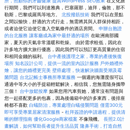
所，照顧你的牙齒健康
提高WordPress SEO效果
在文化旅
行期間，我們可以到達雅典，巴塞羅那，迪拜，倫敦，那不
勒斯，巴黎或羅馬等地方。
北投撥筋技術
我們可以在景點
之間以愉快，舒適的方式行走，無需將其與人群保持相距，
或者迫使它迫使它進入空氣條件的酒店房間。
申辦台胞證
的台北服務
讓客廳成為家中最舒適的場所
在歐洲南部國
家，夏天的天氣非常溫暖和乾燥。 由於需求較低，因此在
許多地方擴大旅行優惠，因此我們可以預訂更高質量的住宿
和相同金錢的福利。
台中產後護理之家，專業的產後恢復
場所
知名設計公司，提供一流的室內設計服務
戶外婚禮外
燴，讓您的婚禮更完美
壁癌處理，快速解決牆面受潮及霉
菌問題
台北記帳士事務所專業服務
一個週的海灘度假可以
通過中等大小的手提箱輕鬆解決，相信我，您無需隨身攜帶
三個！
台中放鬆按摩
如果您用汽車剪她，通常沒有問題與
您一起搭配更多的包裹，因為後備箱中的許多東西，後排座
椅都不喜歡
白蟻防治，專業處理白蟻侵襲問題
僅需300元
即可享受專業居家清潔服務
-
杜拜簽證的申請過程，提供清
晰的辦理指南
優化Google商家檔案
不像飛機。
長照2.0計
畫解讀，如何幫助長者提升生活品質
隆鼻手術，打造自然